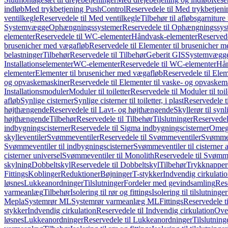
indløb
Med trykbetjening PushControl
Reservedele til Med trykbetjen
ventilkegle
Reservedele til Med ventilkegle
Tilbehør til afløbsgarniture 
Systemvægge
Ophængningssystemer
Reservedele til Ophængningssys
elementer
Reservedele til WC-elementer
Håndvask-elementer
Reserved
brusenicher med vægafløb
Reservedele til Elementer til brusenicher 
belastninger
Tilbehør
Reservedele til Tilbehør
Geberit GIS
Systemvægg
Installationselementer
WC-elementer
Reservedele til WC-elementer
Hån
elementer
Elementer til brusenicher med vægafløb
Reservedele til Ele
og opvaskemaskiner
Reservedele til Elementer til vaske- og opvaskem
Installationsmoduler
Moduler til toiletter
Reservedele til Moduler til toil
afløb
Synlige cisterner
Synlige cisterner til toiletter, i plast
Reservedele til
højthængende
Reservedele til Lavt- og højthængende
Skyllerør til synl
højthængende
Tilbehør
Reservedele til Tilbehør
Tilslutninger
Reservedele
indbygningscisterner
Reservedele til Sigma indbygningscisterner
Omega
skylleventiler
Svømmeventiler
Reservedele til Svømmeventiler
Svømmeve
Svømmeventiler til indbygningscisterner
Svømmeventiler til cisterner 
cisterner universel
Svømmeventiler til Monolith
Reservedele til Svømme
skylning
Dobbeltskyl
Reservedele til Dobbeltskyl
Tilbehør
Trykknapper
Fittings
Koblinger
Reduktioner
Bøjninger
T-stykker
Indvendig cirkulati
løsnes
Lukkeanordninger
Tilslutninger
Fordeler med gevindsamling
Res
varmeanlæg
Tilbehør
Isolering til rør og fittings
Isolering til tilslutninger
Mepla
Systemrør ML
Systemrør varmeanlæg ML
Fittings
Reservedele ti
stykker
Indvendig cirkulation
Reservedele til Indvendig cirkulation
Over
løsnes
Lukkeanordninger
Reservedele til Lukkeanordninger
Tilslutning