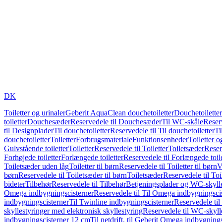
DK
Toiletter og urinaler
Geberit AquaClean douchetoiletter
Douchetoiletter
toiletter
Douchesæder
Reservedele til Douchesæder
Til WC-skåle
Reser
til Designplader
Til douchetoiletter
Reservedele til Til douchetoiletter
Ti
douchetoiletter
Toiletter
Forbrugsmateriale
Funktionsenheder
Toiletter o
Gulvstående toiletter
Toiletter
Reservedele til Toiletter
Toiletsæder
Reser
Forhøjede toiletter
Forlængede toiletter
Reservedele til Forlængede toile
Toiletsæder uden låg
Toiletter til børn
Reservedele til Toiletter til børn
V
børn
Reservedele til Toiletsæder til børn
Toiletsæder
Reservedele til To
bideter
Tilbehør
Reservedele til Tilbehør
Betjeningsplader og WC-skylle
Omega indbygningscisterner
Reservedele til Til Omega indbygningsci
indbygningscisterner
Til Twinline indbygningscisterner
Reservedele til
skyllestyringer med elektronisk skyllestyring
Reservedele til WC-skylle
indbygningscisterner 12 cm
Til netdrift, til Geberit Omega indbygning