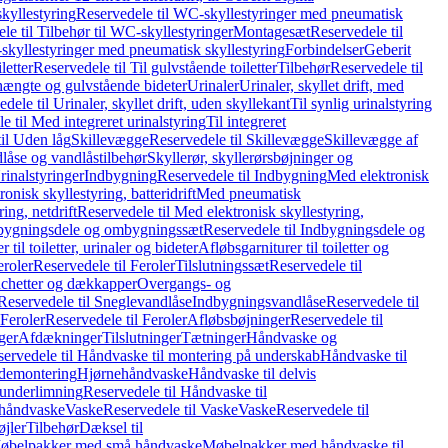
kyllestyring
Reservedele til WC-skyllestyringer med pneumatisk
le til Tilbehør til WC-skyllestyringer
Montagesæt
Reservedele til
skyllestyringer med pneumatisk skyllestyring
Forbindelser
Geberit
letter
Reservedele til Til gulvstående toiletter
Tilbehør
Reservedele til
hængte og gulvstående bideter
Urinaler
Urinaler, skyllet drift, med
dele til Urinaler, skyllet drift, uden skyllekant
Til synlig urinalstyring
e til Med integreret urinalstyring
Til integreret
il Uden låg
Skillevægge
Reservedele til Skillevægge
Skillevægge af
låse og vandlåstilbehør
Skyllerør, skyllerørsbøjninger og
rinalstyringer
Indbygning
Reservedele til Indbygning
Med elektronisk
onisk skyllestyring, batteridrift
Med pneumatisk
ing, netdrift
Reservedele til Med elektronisk skyllestyring,
bygningsdele og ombygningssæt
Reservedele til Indbygningsdele og
 til toiletter, urinaler og bideter
Afløbsgarniturer til toiletter og
eroler
Reservedele til Feroler
Tilslutningssæt
Reservedele til
hetter og dækkapper
Overgangs- og
Reservedele til Sneglevandlåse
Indbygningsvandlåse
Reservedele til
Feroler
Reservedele til Feroler
Afløbsbøjninger
Reservedele til
ger
Afdækninger
Tilslutninger
Tætninger
Håndvaske og
ervedele til Håndvaske til montering på underskab
Håndvaske til
ademontering
Hjørnehåndvaske
Håndvaske til delvis
 underlimning
Reservedele til Håndvaske til
 håndvaske
Vaske
Reservedele til Vaske
Vaske
Reservedele til
øjler
Tilbehør
Dæksel til
 Møbelpakker med små håndvaske
Møbelpakker med håndvaske til