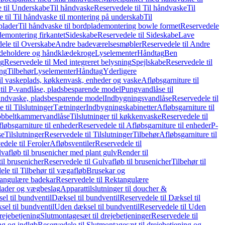
 til Underskabe
Til håndvaske
Reservedele til Til håndvaske
Til
 til Til håndvaske til montering på underskab
Til
plader
Til håndvaske til bordplademontering bowle formet
Reservedele
demontering firkantet
Sideskabe
Reservedele til Sideskabe
Lave
ele til Overskabe
Andre badeværelsesmøbler
Reservedele til Andre
eholdere og håndklædekroge
Lyselementer
Håndtag
Ben
ng
Reservedele til Med integreret belysning
Spejlskabe
Reservedele til
ing
Tilbehør
Lyselementer
Håndtag
Yderligere
til vaskeplads, køkkenvask, enheder og vaske
Afløbsgarniture til
til P-vandlåse, pladsbesparende model
Pungvandlåse til
håndvaske, pladsbesparende model
Indbygningsvandlåse
Reservedele til
 til Tilslutninger
Tætninger
Indbygningskabinetter
Afløbsgarniture til
Dobbeltkammervandlåse
Tilslutninger til køkkenvaske
Reservedele til
løbsgarniture til enheder
Reservedele til Afløbsgarniture til enheder
P-
se
Tilslutninger
Reservedele til Tilslutninger
Tilbehør
Afløbsgarniture til
edele til Feroler
Afløbsventiler
Reservedele til
lvafløb til brusenicher med plant gulv
Render til
il brusenicher
Reservedele til Gulvafløb til brusenicher
Tilbehør til
le til Tilbehør til vægafløb
Brusekar og
angulære badekar
Reservedele til Rektangulære
plader og vægbeslag
Apparattilslutninger til doucher &
el til bundventil
Dæksel til bundventil
Reservedele til Dæksel til
el til bundventil
Uden dæksel til bundventil
Reservedele til Uden
rejebetjening
Slutmontagesæt til drejebetjeninger
Reservedele til
ng og indløb
Reservedele til Slutmontagesæt til drejebetjening og