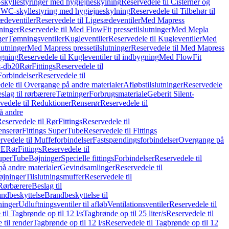
skyllestyringer med hygiejneskylning
Reservedele til Cisterner og
og WC-skyllestyring med hygiejneskylning
Reservedele til Tilbehør til
ædeventiler
Reservedele til Ligesædeventiler
Med Mapress
ninger
Reservedele til Med FlowFit pressetilslutninger
Med Mepla
ger
Tømningsventiler
Kugleventiler
Reservedele til Kugleventiler
Med
lutninger
Med Mapress pressetilslutninger
Reservedele til Med Mapress
ygning
Reservedele til Kugleventiler til indbygning
Med FlowFit
t-db20
Rør
Fittings
Reservedele til
Forbindelser
Reservedele til
dele til Overgange på andre materialer
Afløbstilslutninger
Reservedele
slag til rørbærere
Tætninger
Forbrugsmateriale
Geberit Silent-
vedele til Reduktioner
Renserør
Reservedele til
å andre
eservedele til Rør
Fittings
Reservedele til
enserør
Fittings SuperTube
Reservedele til Fittings
rvedele til Muffeforbindelser
Fastspændingsforbindelser
Overgange på
PE
Rør
Fittings
Reservedele til
SuperTube
Bøjninger
Specielle fittings
Forbindelser
Reservedele til
på andre materialer
Gevindsamlinger
Reservedele til
øjninger
Tilslutningsmuffer
Reservedele til
Rørbærere
Beslag til
ndbeskyttelse
Brandbeskyttelse til
inger
Udluftningsventiler til afløb
Ventilationsventiler
Reservedele til
til Tagbrønde op til 12 l/s
Tagbrønde op til 25 liter/s
Reservedele til
 til render
Tagbrønde op til 12 l/s
Reservedele til Tagbrønde op til 12