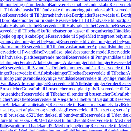
il montering på underskab
Badeværelsesmøbler
Underskabe
Reservedele
il Til dobbeltvaske
Til håndvaske til montering på underskab
Reservedele
ske
Reservedele til Til hjørnehåndvaske
Bordplader
Reservedele til Bord
il bordplademontering firkantet
Reservedele til Til håndvaske til bordpla
skabe
Halvhøje skabe
Reservedele til Halvhøje skabe
Overskabe
Reserved
ervedele til Tilbehør
Skuffeindsatser og kasser til organisering
Håndklæd
Spejle og spejlskabe
Spejle
Reservedele til Spejle
Med integreret belysni
lysning
Uden integreret belysning
Reservedele til Uden integreret belysn
askarmaturer
Reservedele til Til håndvaskarmaturer
Apparattilslutninger 
ervedele til P-vandlåse
P-vandlåse, pladsbesparende model
Reservedele 
il håndvaske, pladsbesparende model
Reservedele til Pungvandlåse til 
lslutninger
Feroler
Afløbsbøjninger
Afdækninger
Tilslutninger
Reservedele
se
Reservedele til P-vandlåse
Dobbeltkammervandlåse
Reservedele til 
inger
Reservedele til Afløbsbøjninger
Tilbehør
Reservedele til Tilbehør
Af
til Indbygningsvandlåse
Synlige vandlåse
Reservedele til Synlige vandlå
l Vandlåse
Afløbsbøjninger
Reservedele til Afløbsbøjninger
Feroler
Reserv
Brusenicher
Gulvafløb til brusenicher med plant gulv
Reservedele til Gu
l brusenicher
Reservedele til Tilbehør til render til brusenicher
Gulvafløb t
enicher
Vægafløb
Reservedele til Vægafløb
Tilbehør til vægafløb
Reservede
kar
Badekar af sanitetsakryl
Reservedele til Badekar af sanitetsakryl
Rekt
 sæt og sæt af plader og vægbeslag
Reservedele til Ben sæt og sæt af 
e til brusekar, d52
Uden dæksel til bundventil
Reservedele til Uden dæks
ture til brusekar, d90
Med dæksel til bundventil
Reservedele til Med dæks
fløbsgarniture til badekar, d52
Med drejebetjening
Reservedele til Med d
vedele til Med drejebetjening og indløb
Slutmontagesæt til drejebetjeni