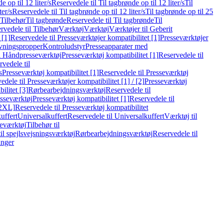
e op til 12 liter/s
Reservedele til Til tagbrønde op til 12 liter/s
Til
ter/s
Reservedele til Til tagbrønde op til 12 liter/s
Til tagbrønde op til 25
 Tilbehør
Til tagbrønde
Reservedele til Til tagbrønde
Til
rvedele til Tilbehør
Værktøj
Værktøj
Værktøjer til Geberit
 [1]
Reservedele til Presseværktøjer kompatibilitet [1]
Presseværktøjer
vningspropper
Kontroludstyr
Presseapparater med
il Håndpresseværktøj
Presseværktøj kompatibilitet [1]
Reservedele til
vedele til
s
Presseværktøj kompatibilitet [1]
Reservedele til Presseværktøj
edele til Presseværktøjer kompatibilitet [1] / [2]
Presseværktøj
ilitet [3]
Rørbearbejdningsværktøj
Reservedele til
esseværktøj
Presseværktøj kompatibilitet [1]
Reservedele til
[2XL]
Reservedele til Presseværktøj kompatibilitet
uffert
Universalkuffert
Reservedele til Universalkuffert
Værktøj til
seværktøj
Tilbehør til
til spejlsvejsningsværktøj
Rørbearbejdningsværktøj
Reservedele til
inger