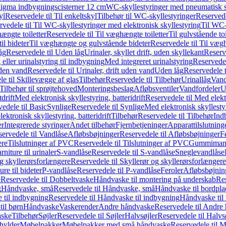
it Sigma indbygningscisterner 12 cm
WC-skyllestyringer med pneumatisk s
yl
Reservedele til Til enkeltskyl
Tilbehør til WC-skyllestyringer
Reservede
rvedele til Til WC-skyllestyringer med elektronisk skyllestyring
Til WC-
ængte toiletter
Reservedele til Til væghængte toiletter
Til gulvstående toi
il bideter
Til væghængte og gulvstående bideter
Reservedele til Til væg
åg
Reservedele til Uden låg
Urinaler, skyllet drift, uden skyllekant
Reserve
 eller urinalstyring til indbygning
Med integreret urinalstyring
Reservedel
uden vand
Reservedele til Urinaler, drift uden vand
Uden låg
Reservedele t
e til Skillevægge af glas
Tilbehør
Reservedele til Tilbehør
Urinallåg
Vand
Tilbehør til sprøjtehoved
Monteringsbeslag
Afløbsventiler
Vandfordeler
U
drift
Med elektronisk skyllestyring, batteridrift
Reservedele til Med elektr
edele til Basic
Synlige
Reservedele til Synlige
Med elektronisk skyllestyr
ektronisk skyllestyring, batteridrift
Tilbehør
Reservedele til Tilbehør
Ind
er
Integrerede styringer
Andet tilbehør
Fjernbetjeninger
Apparattilslutninger
ervedele til Vandlåse
Afløbsbøjninger
Reservedele til Afløbsbøjninger
F
ere
Tilslutninger af PVC
Reservedele til Tilslutninger af PVC
Gummimanc
niture til urinaler
S-vandlåse
Reservedele til S-vandlåse
Sneglevandlåse
g skyllerørsforlængere
Reservedele til Skyllerør og skyllerørsforlængere
re til bideter
P-vandlåse
Reservedele til P-vandlåse
Feroler
Afløbsbøjnin
e
Reservedele til Dobbeltvaske
Håndvaske til montering på underskab
Res
g
Håndvaske, små
Reservedele til Håndvaske, små
Håndvaske til bordpl
 til indbygning
Reservedele til Håndvaske til indbygning
Håndvaske til
il børn
Håndvaske
Vaskerender
Andre håndvaske
Reservedele til Andre
aske
Tilbehør
Søjler
Reservedele til Søjler
Halvsøjler
Reservedele til Halvs
ylder
Møbelpakker
Møbelpakker med små håndvaske
Reservedele til