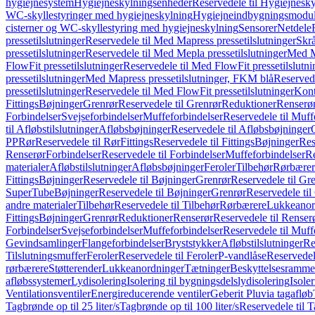
hygiejnesystem
Hygiejneskylningsenheder
Reservedele til Hygiejnesk
WC-skyllestyringer med hygiejneskylning
Hygiejneindbygningsmodul
cisterner og WC-skyllestyring med hygiejneskylning
Sensorer
Netdele
pressetilslutninger
Reservedele til Med Mapress pressetilslutninger
Skrå
pressetilslutninger
Reservedele til Med Mepla pressetilslutninger
Med Ma
FlowFit pressetilslutninger
Reservedele til Med FlowFit pressetilslutni
pressetilslutninger
Med Mapress pressetilslutninger, FKM blå
Reservede
pressetilslutninger
Reservedele til Med FlowFit pressetilslutninger
Kont
Fittings
Bøjninger
Grenrør
Reservedele til Grenrør
Reduktioner
Renserø
Forbindelser
Svejseforbindelser
Muffeforbindelser
Reservedele til Muff
til Afløbstilslutninger
Afløbsbøjninger
Reservedele til Afløbsbøjninger
PP
Rør
Reservedele til Rør
Fittings
Reservedele til Fittings
Bøjninger
Res
Renserør
Forbindelser
Reservedele til Forbindelser
Muffeforbindelser
Re
materialer
Afløbstilslutninger
Afløbsbøjninger
Feroler
Tilbehør
Rørbærer
Fittings
Bøjninger
Reservedele til Bøjninger
Grenrør
Reservedele til Gr
SuperTube
Bøjninger
Reservedele til Bøjninger
Grenrør
Reservedele til
andre materialer
Tilbehør
Reservedele til Tilbehør
Rørbærere
Lukkeanor
Fittings
Bøjninger
Grenrør
Reduktioner
Renserør
Reservedele til Renser
Forbindelser
Svejseforbindelser
Muffeforbindelser
Reservedele til Muff
Gevindsamlinger
Flangeforbindelser
Bryststykker
Afløbstilslutninger
Re
Tilslutningsmuffer
Feroler
Reservedele til Feroler
P-vandlåse
Reservedel
rørbærere
Støtterender
Lukkeanordninger
Tætninger
Beskyttelsesramme
afløbssystemer
Lydisolering
Isolering til bygningsdelslydisolering
Isole
Ventilationsventiler
Energireducerende ventiler
Geberit Pluvia tagafløb
Tagbrønde op til 25 liter/s
Tagbrønde op til 100 liter/s
Reservedele til T