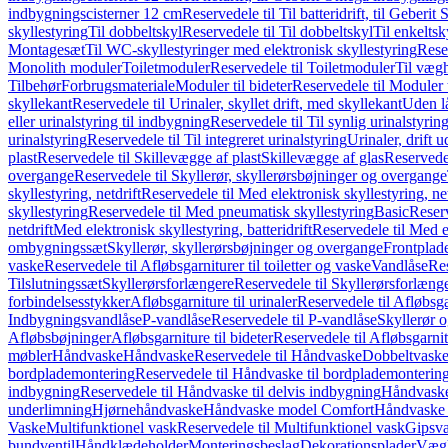
indbygningscisterner 12 cm
Reservedele til Til batteridrift, til Geber
skyllestyring
Til dobbeltskyl
Reservedele til Til dobbeltskyl
Til enkeltsk
Montagesæt
Til WC-skyllestyringer med elektronisk skyllestyring
Rese
Monolith moduler
Toiletmoduler
Reservedele til Toiletmoduler
Til vægh
Tilbehør
Forbrugsmateriale
Moduler til bideter
Reservedele til Moduler t
skyllekant
Reservedele til Urinaler, skyllet drift, med skyllekant
Uden l
eller urinalstyring til indbygning
Reservedele til Til synlig urinalstyring
urinalstyring
Reservedele til Til integreret urinalstyring
Urinaler, drift 
plast
Reservedele til Skillevægge af plast
Skillevægge af glas
Reservedel
overgange
Reservedele til Skyllerør, skyllerørsbøjninger og overgange
skyllestyring, netdrift
Reservedele til Med elektronisk skyllestyring, net
skyllestyring
Reservedele til Med pneumatisk skyllestyring
Basic
Reserv
netdrift
Med elektronisk skyllestyring, batteridrift
Reservedele til Med el
ombygningssæt
Skyllerør, skyllerørsbøjninger og overgange
Frontplad
vaske
Reservedele til Afløbsgarniturer til toiletter og vaske
Vandlåse
Res
Tilslutningssæt
Skyllerørsforlængere
Reservedele til Skyllerørsforlæng
forbindelsesstykker
Afløbsgarniture til urinaler
Reservedele til Afløbsgar
Indbygningsvandlåse
P-vandlåse
Reservedele til P-vandlåse
Skyllerør o
Afløbsbøjninger
Afløbsgarniture til bideter
Reservedele til Afløbsgarnitu
møbler
Håndvaske
Håndvaske
Reservedele til Håndvaske
Dobbeltvask
bordplademontering
Reservedele til Håndvaske til bordplademonterin
indbygning
Reservedele til Håndvaske til delvis indbygning
Håndvaske
underlimning
Hjørnehåndvaske
Håndvaske model Comfort
Håndvaske t
Vaske
Multifunktionel vask
Reservedele til Multifunktionel vask
Gipsv
bundventil
Håndklædeholder
Monteringsbeslag
Dekorationsplader
Vægh