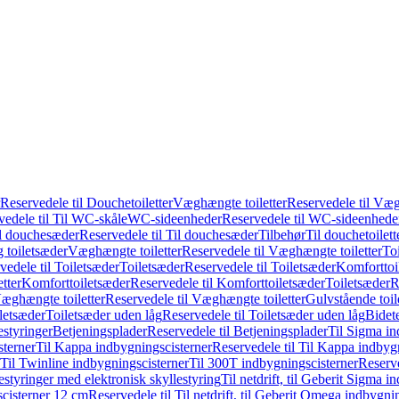
Reservedele til Douchetoiletter
Væghængte toiletter
Reservedele til Væg
vedele til Til WC-skåle
WC-sideenheder
Reservedele til WC-sideenhede
l douchesæder
Reservedele til Til douchesæder
Tilbehør
Til douchetoilett
g toiletsæder
Væghængte toiletter
Reservedele til Væghængte toiletter
Toi
vedele til Toiletsæder
Toiletsæder
Reservedele til Toiletsæder
Komforttoil
tter
Komforttoiletsæder
Reservedele til Komforttoiletsæder
Toiletsæder
R
æghængte toiletter
Reservedele til Væghængte toiletter
Gulvstående toil
iletsæder
Toiletsæder uden låg
Reservedele til Toiletsæder uden låg
Bidet
styringer
Betjeningsplader
Reservedele til Betjeningsplader
Til Sigma in
sterner
Til Kappa indbygningscisterner
Reservedele til Til Kappa indbyg
 Til Twinline indbygningscisterner
Til 300T indbygningscisterner
Reserve
styringer med elektronisk skyllestyring
Til netdrift, til Geberit Sigma 
scisterner 12 cm
Reservedele til Til netdrift, til Geberit Omega indbygn