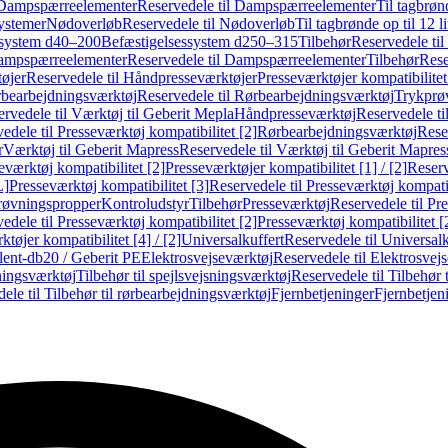
Dampspærreelementer
Reservedele til Dampspærreelementer
Til tagbrønd
systemer
Nødoverløb
Reservedele til Nødoverløb
Til tagbrønde op til 12 li
ssystem d40–200
Befæstigelsessystem d250–315
Tilbehør
Reservedele til
mpspærreelementer
Reservedele til Dampspærreelementer
Tilbehør
Rese
øjer
Reservedele til Håndpresseværktøjer
Presseværktøjer kompatibilitet
bearbejdningsværktøj
Reservedele til Rørbearbejdningsværktøj
Trykprø
rvedele til Værktøj til Geberit Mepla
Håndpresseværktøj
Reservedele t
edele til Presseværktøj kompatibilitet [2]
Rørbearbejdningsværktøj
Reser
r
Værktøj til Geberit Mapress
Reservedele til Værktøj til Geberit Mapres
eværktøj kompatibilitet [2]
Presseværktøjer kompatibilitet [1] / [2]
Reserv
L]
Presseværktøj kompatibilitet [3]
Reservedele til Presseværktøj kompatib
prøvningspropper
Kontroludstyr
Tilbehør
Presseværktøj
Reservedele til Pr
edele til Presseværktøj kompatibilitet [2]
Presseværktøj kompatibilitet 
tøjer kompatibilitet [4] / [2]
Universalkuffert
Reservedele til Universalk
ilent-db20 / Geberit PE
Elektrosvejseværktøj
Reservedele til Elektrosvej
ningsværktøj
Tilbehør til spejlsvejsningsværktøj
Reservedele til Tilbehør 
ele til Tilbehør til rørbearbejdningsværktøj
Fjernbetjeninger
Fjernbetjen