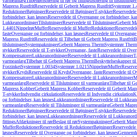
varmeanlæg
Tilbehør
Isolering til rør og fittings
Isolering til tilslutninger
Mapress Rustfrit
Reservedele til Geberit Mapress Rustfrit
Systemrør 1.
Reduktioner
Bøjninger
Reservedele til Bøjninger
T-stykker
Reservedele 
forbindelser, kan løsnes
Reservedele til Overgange og forbindelser, ka
Lukkeanordninger
Tilslutninger
Reservedele til Tilslutninger
Geberit Ma
1.4401
Nippelrør
Muffer
Reservedele til Muffer
Reduktioner
Reservedele
faste
Overgange og forbindelser, kan løsnes
Reservedele til Overgange 
Mapress Rustfrit
Reservedele til Tilbehør til Geberit Mapress Rustfrit
B
tilslutninger
Systempakninger
Geberit Mapress Therm
Systemrør Ther
stykker
Reservedele til T-stykker
Overgange, faste
Reservedele til Over
Kompensatorer
Lukkeanordninger
Reservedele til Lukkeanordninger
T
varmeanlæg
Tilbehør til Geberit Mapress Therm
Beskyttelseskapper til
Forzinket
Systemrør 1.0034
Systemrør 1.0215
Nippelrør
Muffer
Reserve
stykker
Kryds
Reservedele til Kryds
Overgange, faste
Reservedele til O
Kompensatorer
Lukkeanordninger
Reservedele til Lukkeanordninger
M
varmeanlæg
Reservedele til Tilslutninger til varmeanlæg
Tilbehør til G
Mapress Kobber
Geberit Mapress Kobber
Reservedele til Geberit Ma
T-stykker
Indvendig cirkulation
Reservedele til Indvendig cirkulation
K
og forbindelser, kan løsnes
Lukkeanordninger
Reservedele til Lukkean
varmeanlæg
Reservedele til Tilslutninger til varmeanlæg
Geberit Mapre
Reduktioner
Bøjninger
Reservedele til Bøjninger
T-stykker
Reservedele 
forbindelser, kan løsnes
Lukkeanordninger
Reservedele til Lukkeanord
fittings
Afdækninger til rør
Beslag til rør
Systempakninger
Geberit Map
Muffer
Reduktioner
Reservedele til Reduktioner
Bøjninger
Reservedele 
løsnes
Reservedele til Overgange og forbindelser, kan løsnes
Gennemfø