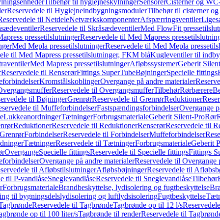
ylningsenheder
Tilbehør til hygiejneskylninger
Sensorer
Cisterner og WC-
er
Reservedele til Hygiejneindbygningsmoduler
Tilbehør til cisterner 
Reservedele til Netdele
Netværkskomponenter
Afspærringsventiler
Liges
sædeventiler
Reservedele til Skråsædeventiler
Med FlowFit pressetilslut
press pressetilslutninger
Reservedele til Med Mapress pressetilslutnin
nger
Med Mepla pressetilslutninger
Reservedele til Med Mepla pressetils
le til Med Mapress pressetilslutninger, FKM blå
Kugleventiler til indb
raventiler
Med Mapress pressetilslutninger
Afløbssystemer
Geberit Silen
r
Reservedele til Renserør
Fittings SuperTube
Bøjninger
Specielle fittings
eforbindelser
Kromstålskoblinger
Overgange på andre materialer
Reserve
Overgangsmuffer
Reservedele til Overgangsmuffer
Tilbehør
Rørbærere
Be
ervedele til Bøjninger
Grenrør
Reservedele til Grenrør
Reduktioner
Reser
servedele til Muffeforbindelser
Fastspændingsforbindelser
Overgange p
e
Lukkeanordninger
Tætninger
Forbrugsmateriale
Geberit Silent-Pro
Rør
R
enrør
Reduktioner
Reservedele til Reduktioner
Renserør
Reservedele til R
 Grenrør
Forbindelser
Reservedele til Forbindelser
Muffeforbindelser
Rese
dninger
Tætninger
Reservedele til Tætninger
Forbrugsmateriale
Geberit 
ør
Overgange
Specielle fittings
Reservedele til Specielle fittings
Fittings 
eforbindelser
Overgange på andre materialer
Reservedele til Overgange 
servedele til Afløbstilslutninger
Afløbsbøjninger
Reservedele til Afløbsb
e til P-vandlåse
Sneglevandlåse
Reservedele til Sneglevandlåse
Tilbehør
r
Forbrugsmateriale
Brandbeskyttelse, lydisolering og fugtbeskyttelse
Bra
ring til bygningsdelslydisolering og luftlydsisolering
Fugtbeskyttelse
Tætn
Tagbrønde
Reservedele til Tagbrønde
Tagbrønde op til 12 l/s
Reservedele 
agbrønde op til 100 liter/s
Tagbrønde til render
Reservedele til Tagbrønde