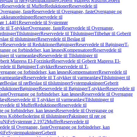
Beslag til rør
Systempakninger
Geberit Mapress Rustfrit
Geberit
r
Reservedele til Muffer
Reduktioner
Reservedele til
Overgange, faste
Reservedele til Overgange, faste
Overgange og
Lukkeanordninger
Reservedele til
ør 1.4401
Reservedele til Systemrør
le til T-stykker
Overgange, faste
Reservedele til Overgange,
rdninger
Tilslutninger
Reservedele til Tilslutninger
Tilbehør til Geberit
slag til tilslutninger
Reservedele til Beslag til
er
Reservedele til Reduktioner
Bøjninger
Reservedele til Bøjninger
T-
gange og forbindelser, kan løsnes
Kompensatorer
Reservedele til
ninger til varmeanlæg
Reservedele til Tilslutninger til
berit Mapress El-Forzinket
Reservedele til Geberit Mapress El-
edele til Bøjninger
T-stykker
Reservedele til T-
vergange og forbindelser, kan løsnes
Kompensatorer
Reservedele til
l varmeanlæg
Reservedele til T-stykker til varmeanlæg
Tilslutninger til
rør
Beslag til rør
Beslag til tilslutninger
Systempakninger
Geberit
eduktioner
Bøjninger
Reservedele til Bøjninger
T-stykker
Reservedele til
aste
Overgange og forbindelser, kan løsnes
Reservedele til Overgange
nlæg
Reservedele til T-stykker til varmeanlæg
Tilslutninger til
rvedele til Muffer
Reduktioner
Reservedele til
 og forbindelser, kan løsnes
Reservedele til Overgange og
press Kobber
Isolering til tilslutninger
Pakninger til rør og
 CuNiFe
Systemrør 2.1972
Muffer
Reservedele til
edele til Overgange, faste
Overgange og forbindelser, kan
uNiFe
Systempakninger
Geberit