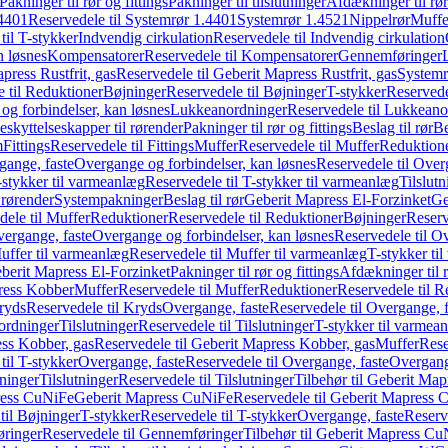
Pakninger til rør og fittings
Pakninger til tilslutninger
Afdækninger til rør
4401
Reservedele til Systemrør 1.4401
Systemrør 1.4521
Nippelrør
Muffe
til T-stykker
Indvendig cirkulation
Reservedele til Indvendig cirkulation
n løsnes
Kompensatorer
Reservedele til Kompensatorer
Gennemføringer
press Rustfrit, gas
Reservedele til Geberit Mapress Rustfrit, gas
Systemr
 til Reduktioner
Bøjninger
Reservedele til Bøjninger
T-stykker
Reservede
og forbindelser, kan løsnes
Lukkeanordninger
Reservedele til Lukkeano
eskyttelseskapper til rørender
Pakninger til rør og fittings
Beslag til rør
Be
m
Fittings
Reservedele til Fittings
Muffer
Reservedele til Muffer
Reduktion
gange, faste
Overgange og forbindelser, kan løsnes
Reservedele til Over
-stykker til varmeanlæg
Reservedele til T-stykker til varmeanlæg
Tilslut
 rørender
Systempakninger
Beslag til rør
Geberit Mapress El-Forzinket
Ge
dele til Muffer
Reduktioner
Reservedele til Reduktioner
Bøjninger
Reserv
vergange, faste
Overgange og forbindelser, kan løsnes
Reservedele til O
uffer til varmeanlæg
Reservedele til Muffer til varmeanlæg
T-stykker ti
eberit Mapress El-Forzinket
Pakninger til rør og fittings
Afdækninger til 
press Kobber
Muffer
Reservedele til Muffer
Reduktioner
Reservedele til R
ryds
Reservedele til Kryds
Overgange, faste
Reservedele til Overgange, f
ordninger
Tilslutninger
Reservedele til Tilslutninger
T-stykker til varmea
ss Kobber, gas
Reservedele til Geberit Mapress Kobber, gas
Muffer
Rese
til T-stykker
Overgange, faste
Reservedele til Overgange, faste
Overgange
ninger
Tilslutninger
Reservedele til Tilslutninger
Tilbehør til Geberit Ma
ress CuNiFe
Geberit Mapress CuNiFe
Reservedele til Geberit Mapress
til Bøjninger
T-stykker
Reservedele til T-stykker
Overgange, faste
Reserv
ringer
Reservedele til Gennemføringer
Tilbehør til Geberit Mapress C