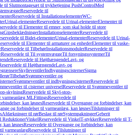
e til Slutmontagesæt til trykbetjening PushControl
Med
stemvægge
Reservedele til
ementer
Reservedele til Installationselementer
WC-
ter
Urinal-elementer
Reservedele til Urinal-elementer
Elementer til
ervedele til Elementer til emner, som skal holde til store
ing
Gipsbeklædninger
Installationselementer
Reservedele til
servedele til Bidet-elementer
Urinal-elementer
Reservedele til Urinal-
eservedele til Elementer til armaturer og enheder
Elementer til vaske-
r
Reservedele til Tilbehør
Installationsmoduler
Reservedele til
e
Reservedele til Til systemvægge
Til forsyningssystemer
Til
gende
Reservedele til Højthængende
Lavt- og
Reservedele til Højthængende
Lavt- og
begrænsere
Skylleventiler
Indbygningscisterner
Sigma
lerør
Tilbehør
Svømmeventiler og
isterner
Svømmeventiler til indbygningscisterner
Reservedele til
meventiler til cisterner universel
Reservedele til Svømmeventiler til
top-skylning
Reservedele til Skyl-stop-
r varmeanlæg ML
Fittings
Reservedele til
rbindelser, kan løsnes
Reservedele til Overgange og forbindelser, kan
ange og forbindelser til varmeanlæg, kan løsnes
Tilslutninger til
gs
Afdækninger til rør
Beslag til rør
Systempakninger
Geberit
il Reduktioner
Vinkel
Reservedele til Vinkel
T-stykker
Reservedele til T-
, kan løsnes
Reservedele til Overgange og forbindelser, kan
 til varmeanlæg
Reservedele til Tilslutninger til