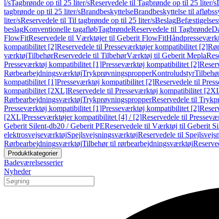
l/s
Tagbrønde op til 25 liter/s
Reservedele til Tagbrønde op til 25 liter/s
tagbrønde op til 25 liter/s
Brandbeskyttelse
Brandbeskyttelse til afløbs
liter/s
Reservedele til Til tagbrønde op til 25 liter/s
Beslag
Befæstigelse
beslag
Konventionelle tagafløb
Tagbrønde
Reservedele til Tagbrønde
Da
FlowFit
Reservedele til Værktøjer til Geberit FlowFit
Håndpresseværkt
kompatibilitet [2]
Reservedele til Presseværktøjer kompatibilitet [2]
Rør
værktøj
Tilbehør
Reservedele til Tilbehør
Værktøj til Geberit Mepla
Rese
Presseværktøj kompatibilitet [1]
Presseværktøj kompatibilitet [2]
Reserv
Rørbearbejdningsværktøj
Trykprøvningspropper
Kontroludstyr
Tilbehø
kompatibilitet [1]
Presseværktøj kompatibilitet [2]
Reservedele til Press
kompatibilitet [2XL]
Reservedele til Presseværktøj kompatibilitet [2X
Rørbearbejdningsværktøj
Trykprøvningspropper
Reservedele til Tryk
Presseværktøj kompatibilitet [1]
Presseværktøj kompatibilitet [2]
Reserv
[2XL]
Presseværktøjer kompatibilitet [4] / [2]
Reservedele til Presseværk
Geberit Silent-db20 / Geberit PE
Reservedele til Værktøj til Geberit S
elektrosvejseværktøj
Spejlsvejsningsværktøj
Reservedele til Spejlsvejs
Rørbearbejdningsværktøj
Tilbehør til rørbearbejdningsværktøj
Reserved
Produktkategorier
Badeværelsesserier
Nyheder