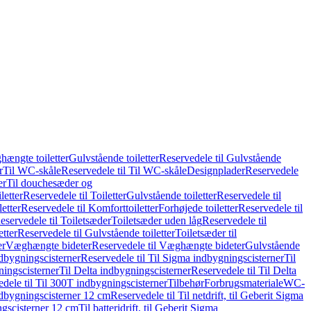
hængte toiletter
Gulvstående toiletter
Reservedele til Gulvstående
r
Til WC-skåle
Reservedele til Til WC-skåle
Designplader
Reservedele
er
Til douchesæder og
letter
Reservedele til Toiletter
Gulvstående toiletter
Reservedele til
etter
Reservedele til Komforttoiletter
Forhøjede toiletter
Reservedele til
eservedele til Toiletsæder
Toiletsæder uden låg
Reservedele til
etter
Reservedele til Gulvstående toiletter
Toiletsæder til
er
Væghængte bideter
Reservedele til Væghængte bideter
Gulvstående
dbygningscisterner
Reservedele til Til Sigma indbygningscisterner
Til
ningscisterner
Til Delta indbygningscisterner
Reservedele til Til Delta
dele til Til 300T indbygningscisterner
Tilbehør
Forbrugsmateriale
WC-
indbygningscisterner 12 cm
Reservedele til Til netdrift, til Geberit Sigma
ingscisterner 12 cm
Til batteridrift, til Geberit Sigma