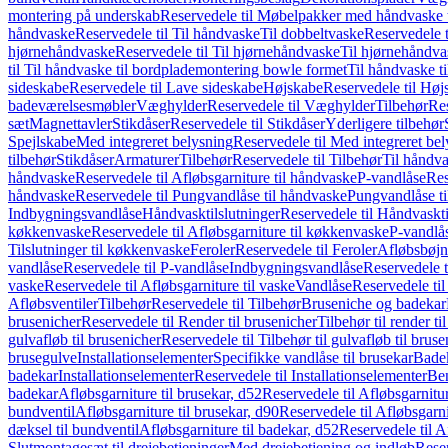
montering på underskab
Reservedele til Møbelpakker med håndvaske t
håndvaske
Reservedele til Til håndvaske
Til dobbeltvaske
Reservedele t
hjørnehåndvaske
Reservedele til Til hjørnehåndvaske
Til hjørnehåndva
til Til håndvaske til bordplademontering bowle formet
Til håndvaske t
sideskabe
Reservedele til Lave sideskabe
Højskabe
Reservedele til Høj
badeværelsesmøbler
Væghylder
Reservedele til Væghylder
Tilbehør
Res
sæt
Magnettavler
Stikdåser
Reservedele til Stikdåser
Yderligere tilbehør
Spejlskabe
Med integreret belysning
Reservedele til Med integreret be
tilbehør
Stikdåser
Armaturer
Tilbehør
Reservedele til Tilbehør
Til håndv
håndvaske
Reservedele til Afløbsgarniture til håndvaske
P-vandlåse
Res
håndvaske
Reservedele til Pungvandlåse til håndvaske
Pungvandlåse t
Indbygningsvandlåse
Håndvasktilslutninger
Reservedele til Håndvaskti
køkkenvaske
Reservedele til Afløbsgarniture til køkkenvaske
P-vandlå
Tilslutninger til køkkenvaske
Feroler
Reservedele til Feroler
Afløbsbøjn
vandlåse
Reservedele til P-vandlåse
Indbygningsvandlåse
Reservedele 
vaske
Reservedele til Afløbsgarniture til vaske
Vandlåse
Reservedele ti
Afløbsventiler
Tilbehør
Reservedele til Tilbehør
Bruseniche og badekar
brusenicher
Reservedele til Render til brusenicher
Tilbehør til render ti
gulvafløb til brusenicher
Reservedele til Tilbehør til gulvafløb til brus
brusegulve
Installationselementer
Specifikke vandlåse til brusekar
Bade
badekar
Installationselementer
Reservedele til Installationselementer
Ben
badekar
Afløbsgarniture til brusekar, d52
Reservedele til Afløbsgarnitur
bundventil
Afløbsgarniture til brusekar, d90
Reservedele til Afløbsgarni
dæksel til bundventil
Afløbsgarniture til badekar, d52
Reservedele til A
Slutmontagesæt til drejebetjeninger
Med drejebetjening og indløb
Reser