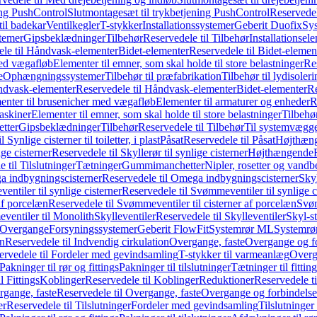
ing PushControl
Slutmontagesæt til trykbetjening PushControl
Reservedel
til badekar
Ventilkegler
T-stykker
Installationssystemer
Geberit Duofix
Sy
temer
Gipsbeklædninger
Tilbehør
Reservedele til Tilbehør
Installationsel
ele til Håndvask-elementer
Bidet-elementer
Reservedele til Bidet-elemen
med vægafløb
Elementer til emner, som skal holde til store belastninger
Res
e
Ophængningssystemer
Tilbehør til præfabrikation
Tilbehør til lydisoler
dvask-elementer
Reservedele til Håndvask-elementer
Bidet-elementer
Re
menter til brusenicher med vægafløb
Elementer til armaturer og enheder
R
askiner
Elementer til emner, som skal holde til store belastninger
Tilbehø
etter
Gipsbeklædninger
Tilbehør
Reservedele til Tilbehør
Til systemvægg
 Synlige cisterner til toiletter, i plast
Påsat
Reservedele til Påsat
Højthæn
ige cisterner
Reservedele til Skyllerør til synlige cisterner
Højthængende
 til Tilslutninger
Tætninger
Gummimanchetter
Nipler, rosetter og vand
 indbygningscisterner
Reservedele til Omega indbygningscisterner
Skyl
ntiler til synlige cisterner
Reservedele til Svømmeventiler til synlige c
af porcelæn
Reservedele til Svømmeventiler til cisterner af porcelæn
Svøm
ventiler til Monolith
Skylleventiler
Reservedele til Skylleventiler
Skyl-s
Overgange
Forsyningssystemer
Geberit FlowFit
Systemrør ML
Systemrø
on
Reservedele til Indvendig cirkulation
Overgange, faste
Overgange og fo
ervedele til Fordeler med gevindsamling
T-stykker til varmeanlæg
Overg
Pakninger til rør og fittings
Pakninger til tilslutninger
Tætninger til fittin
l Fittings
Koblinger
Reservedele til Koblinger
Reduktioner
Reservedele t
gange, faste
Reservedele til Overgange, faste
Overgange og forbindelser
er
Reservedele til Tilslutninger
Fordeler med gevindsamling
Tilslutninger