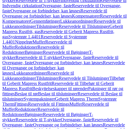
stykker
Reservedele til T-stykker
Indvendig cirkulation
Reservedele til
Indvendig cirkulation
Overgange, faste
Reservedele til Overgange,
faste
Overgange og forbindelser, kan løsnes
Reservedele til
Overgange og forbindelser, kan løsnes
Kompensatorer
Reservedele til
Kompensatorer
Gennemføringer
Lukkeanordninger
Reservedele til
Lukkeanordninger
Tilslutninger
Reservedele til Tilslutninger
Geberit
Mapress Rustfrit, gas
Reservedele til Geberit Mapress Rustfrit,
gas
Systemrør 1.4401
Reservedele til Systemrør
1.4401
Nippelrør
Muffer
Reservedele til
Muffer
Reduktioner
Reservedele til
Reduktioner
Bøjninger
Reservedele til Bøjninger
T-
stykker
Reservedele til T-stykker
Overgange, faste
Reservedele til
Overgange, faste
Overgange og forbindelser, kan løsnes
Reservedele
til Overgange og forbindelser, kan
løsnes
Lukkeanordninger
Reservedele til
Lukkeanordninger
Tilslutninger
Reservedele til Tilslutninger
Tilbehør
til Geberit Mapress Rustfrit
Reservedele til Tilbehør til Geberit
Mapress Rustfrit
Beskyttelseskapper til rørender
Pakninger til rør og
fittings
Beslag til rør
Beslag til tilslutninger
Reservedele til Beslag til
tilslutninger
Systempakninger
Geberit Mapress Therm
Systemrør
Therm
Fittings
Reservedele til Fittings
Muffer
Reservedele til
Muffer
Reduktioner
Reservedele til
Reduktioner
Bøjninger
Reservedele til Bøjninger
T-
stykker
Reservedele til T-stykker
Overgange, faste
Reservedele til
Overgange, faste
Overgange og forbindelser, kan løsnes
Reservedele