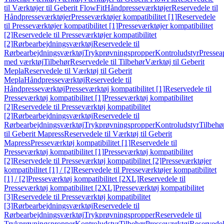
til Værktøjer til Geberit FlowFit
Håndpresseværktøjer
Reservedele til
Håndpresseværktøjer
Presseværktøjer kompatibilitet [1]
Reservedele
til Presseværktøjer kompatibilitet [1]
Presseværktøjer kompatibilitet
[2]
Reservedele til Presseværktøjer kompatibilitet
[2]
Rørbearbejdningsværktøj
Reservedele til
Rørbearbejdningsværktøj
Trykprøvningspropper
Kontroludstyr
Pressea
med værktøj
Tilbehør
Reservedele til Tilbehør
Værktøj til Geberit
Mepla
Reservedele til Værktøj til Geberit
Mepla
Håndpresseværktøj
Reservedele til
Håndpresseværktøj
Presseværktøj kompatibilitet [1]
Reservedele til
Presseværktøj kompatibilitet [1]
Presseværktøj kompatibilitet
[2]
Reservedele til Presseværktøj kompatibilitet
[2]
Rørbearbejdningsværktøj
Reservedele til
Rørbearbejdningsværktøj
Trykprøvningspropper
Kontroludstyr
Tilbehø
til Geberit Mapress
Reservedele til Værktøj til Geberit
Mapress
Presseværktøj kompatibilitet [1]
Reservedele til
Presseværktøj kompatibilitet [1]
Presseværktøj kompatibilitet
[2]
Reservedele til Presseværktøj kompatibilitet [2]
Presseværktøjer
kompatibilitet [1] / [2]
Reservedele til Presseværktøjer kompatibilitet
[1] / [2]
Presseværktøj kompatibilitet [2XL]
Reservedele til
Presseværktøj kompatibilitet [2XL]
Presseværktøj kompatibilitet
[3]
Reservedele til Presseværktøj kompatibilitet
[3]
Rørbearbejdningsværktøj
Reservedele til
Rørbearbejdningsværktøj
Trykprøvningspropper
Reservedele til
Trykprøvningspropper
Kontroludstyr
Tilbehør
Presseværktøj
Reservede