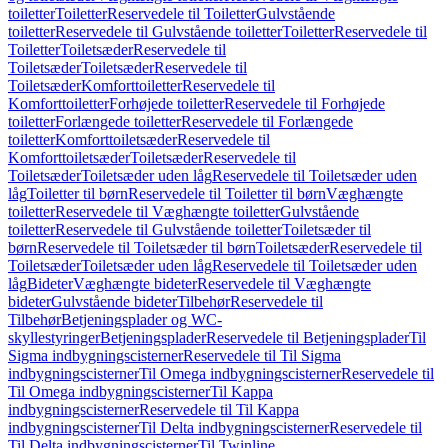
toiletter
Toiletter
Reservedele til Toiletter
Gulvstående
toiletter
Reservedele til Gulvstående toiletter
Toiletter
Reservedele til
Toiletter
Toiletsæder
Reservedele til
Toiletsæder
Toiletsæder
Reservedele til
Toiletsæder
Komforttoiletter
Reservedele til
Komforttoiletter
Forhøjede toiletter
Reservedele til Forhøjede
toiletter
Forlængede toiletter
Reservedele til Forlængede
toiletter
Komforttoiletsæder
Reservedele til
Komforttoiletsæder
Toiletsæder
Reservedele til
Toiletsæder
Toiletsæder uden låg
Reservedele til Toiletsæder uden
låg
Toiletter til børn
Reservedele til Toiletter til børn
Væghængte
toiletter
Reservedele til Væghængte toiletter
Gulvstående
toiletter
Reservedele til Gulvstående toiletter
Toiletsæder til
børn
Reservedele til Toiletsæder til børn
Toiletsæder
Reservedele til
Toiletsæder
Toiletsæder uden låg
Reservedele til Toiletsæder uden
låg
Bideter
Væghængte bideter
Reservedele til Væghængte
bideter
Gulvstående bideter
Tilbehør
Reservedele til
Tilbehør
Betjeningsplader og WC-
skyllestyringer
Betjeningsplader
Reservedele til Betjeningsplader
Til
Sigma indbygningscisterner
Reservedele til Til Sigma
indbygningscisterner
Til Omega indbygningscisterner
Reservedele til
Til Omega indbygningscisterner
Til Kappa
indbygningscisterner
Reservedele til Til Kappa
indbygningscisterner
Til Delta indbygningscisterner
Reservedele til
Til Delta indbygningscisterner
Til Twinline