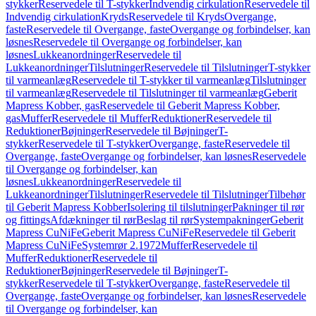
stykker
Reservedele til T-stykker
Indvendig cirkulation
Reservedele til
Indvendig cirkulation
Kryds
Reservedele til Kryds
Overgange,
faste
Reservedele til Overgange, faste
Overgange og forbindelser, kan
løsnes
Reservedele til Overgange og forbindelser, kan
løsnes
Lukkeanordninger
Reservedele til
Lukkeanordninger
Tilslutninger
Reservedele til Tilslutninger
T-stykker
til varmeanlæg
Reservedele til T-stykker til varmeanlæg
Tilslutninger
til varmeanlæg
Reservedele til Tilslutninger til varmeanlæg
Geberit
Mapress Kobber, gas
Reservedele til Geberit Mapress Kobber,
gas
Muffer
Reservedele til Muffer
Reduktioner
Reservedele til
Reduktioner
Bøjninger
Reservedele til Bøjninger
T-
stykker
Reservedele til T-stykker
Overgange, faste
Reservedele til
Overgange, faste
Overgange og forbindelser, kan løsnes
Reservedele
til Overgange og forbindelser, kan
løsnes
Lukkeanordninger
Reservedele til
Lukkeanordninger
Tilslutninger
Reservedele til Tilslutninger
Tilbehør
til Geberit Mapress Kobber
Isolering til tilslutninger
Pakninger til rør
og fittings
Afdækninger til rør
Beslag til rør
Systempakninger
Geberit
Mapress CuNiFe
Geberit Mapress CuNiFe
Reservedele til Geberit
Mapress CuNiFe
Systemrør 2.1972
Muffer
Reservedele til
Muffer
Reduktioner
Reservedele til
Reduktioner
Bøjninger
Reservedele til Bøjninger
T-
stykker
Reservedele til T-stykker
Overgange, faste
Reservedele til
Overgange, faste
Overgange og forbindelser, kan løsnes
Reservedele
til Overgange og forbindelser, kan