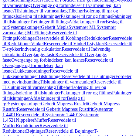
til varmeanlæg
Overgange og forbindelser til varmeanlæg, kan
løsnes
Tilslutninger til varmeanlæg
Tilbehør
Isolering til rør og
fittings
Isolering til tilslutninger
Pakninger til rør og fittings
Pakninger
til tilslutninger
Tætninger til fittings
Afdækninger til rør
Beslag til
rør
Systempakninger
Geberit Mepla
Systemrør ML
Systemrør
varmeanlæg ML
Fittings
Reservedele til
Fittings
Koblinger
Reservedele til Koblinger
Reduktioner
Reservedele
til Reduktioner
Vinkel
Reservedele til Vinkel
T-stykker
Reservedele til
T-stykker
Indvendig cirkulation
Reservedele til Indvendig
cirkulation
Overgange, faste
Reservedele til Overgange,
faste
Overgange og forbindelser, kan løsnes
Reservedele til
Overgange og forbindelser, kan
løsnes
Lukkeanordninger
Reservedele til
Lukkeanordninger
Tilslutninger
Reservedele til Tilslutninger
Fordeler
med gevindsamling
Tilslutninger til varmeanlæg
Reservedele til
Tilslutninger til varmeanlæg
Tilbehør
Isolering til rør og
fittings
Isolering til tilslutninger
Pakninger til rør og fittings
Pakninger
til tilslutninger
Afdækninger til rør
Beslag til
rør
Systempakninger
Geberit Mapress Rustfrit
Geberit Mapress
Rustfrit
Reservedele til Geberit Mapress Rustfrit
Systemrør
1.4401
Reservedele til Systemrør 1.4401
Systemrør
1.4521
Nippelrør
Muffer
Reservedele til
Muffer
Reduktioner
Reservedele til
Reduktioner
Bøjninger
Reservedele til Bøjninger
T-