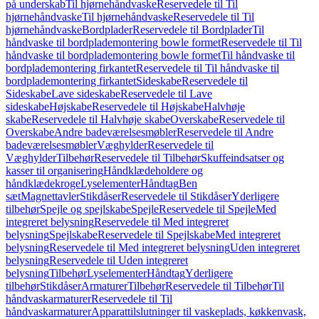
på underskab
Til hjørnehåndvaske
Reservedele til Til
hjørnehåndvaske
Til hjørnehåndvaske
Reservedele til Til
hjørnehåndvaske
Bordplader
Reservedele til Bordplader
Til
håndvaske til bordplademontering bowle formet
Reservedele til Til
håndvaske til bordplademontering bowle formet
Til håndvaske til
bordplademontering firkantet
Reservedele til Til håndvaske til
bordplademontering firkantet
Sideskabe
Reservedele til
Sideskabe
Lave sideskabe
Reservedele til Lave
sideskabe
Højskabe
Reservedele til Højskabe
Halvhøje
skabe
Reservedele til Halvhøje skabe
Overskabe
Reservedele til
Overskabe
Andre badeværelsesmøbler
Reservedele til Andre
badeværelsesmøbler
Væghylder
Reservedele til
Væghylder
Tilbehør
Reservedele til Tilbehør
Skuffeindsatser og
kasser til organisering
Håndklædeholdere og
håndklædekroge
Lyselementer
Håndtag
Ben
sæt
Magnettavler
Stikdåser
Reservedele til Stikdåser
Yderligere
tilbehør
Spejle og spejlskabe
Spejle
Reservedele til Spejle
Med
integreret belysning
Reservedele til Med integreret
belysning
Spejlskabe
Reservedele til Spejlskabe
Med integreret
belysning
Reservedele til Med integreret belysning
Uden integreret
belysning
Reservedele til Uden integreret
belysning
Tilbehør
Lyselementer
Håndtag
Yderligere
tilbehør
Stikdåser
Armaturer
Tilbehør
Reservedele til Tilbehør
Til
håndvaskarmaturer
Reservedele til Til
håndvaskarmaturer
Apparattilslutninger til vaskeplads, køkkenvask,