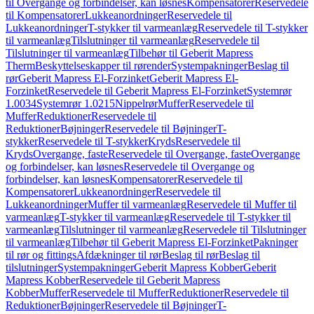
til Overgange og forbindelser, kan løsnes
Kompensatorer
Reservedele
til Kompensatorer
Lukkeanordninger
Reservedele til
Lukkeanordninger
T-stykker til varmeanlæg
Reservedele til T-stykker
til varmeanlæg
Tilslutninger til varmeanlæg
Reservedele til
Tilslutninger til varmeanlæg
Tilbehør til Geberit Mapress
Therm
Beskyttelseskapper til rørender
Systempakninger
Beslag til
rør
Geberit Mapress El-Forzinket
Geberit Mapress El-
Forzinket
Reservedele til Geberit Mapress El-Forzinket
Systemrør
1.0034
Systemrør 1.0215
Nippelrør
Muffer
Reservedele til
Muffer
Reduktioner
Reservedele til
Reduktioner
Bøjninger
Reservedele til Bøjninger
T-
stykker
Reservedele til T-stykker
Kryds
Reservedele til
Kryds
Overgange, faste
Reservedele til Overgange, faste
Overgange
og forbindelser, kan løsnes
Reservedele til Overgange og
forbindelser, kan løsnes
Kompensatorer
Reservedele til
Kompensatorer
Lukkeanordninger
Reservedele til
Lukkeanordninger
Muffer til varmeanlæg
Reservedele til Muffer til
varmeanlæg
T-stykker til varmeanlæg
Reservedele til T-stykker til
varmeanlæg
Tilslutninger til varmeanlæg
Reservedele til Tilslutninger
til varmeanlæg
Tilbehør til Geberit Mapress El-Forzinket
Pakninger
til rør og fittings
Afdækninger til rør
Beslag til rør
Beslag til
tilslutninger
Systempakninger
Geberit Mapress Kobber
Geberit
Mapress Kobber
Reservedele til Geberit Mapress
Kobber
Muffer
Reservedele til Muffer
Reduktioner
Reservedele til
Reduktioner
Bøjninger
Reservedele til Bøjninger
T-