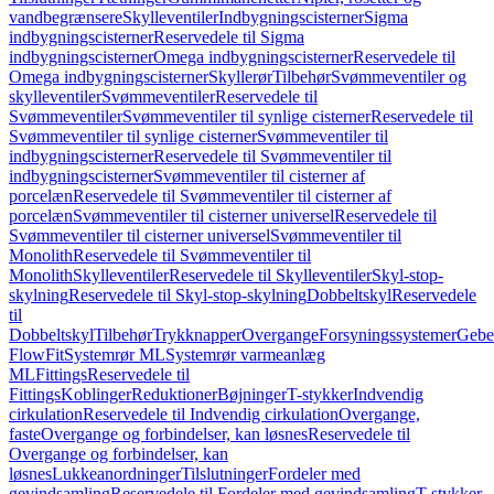
vandbegrænsere
Skylleventiler
Indbygningscisterner
Sigma
indbygningscisterner
Reservedele til Sigma
indbygningscisterner
Omega indbygningscisterner
Reservedele til
Omega indbygningscisterner
Skyllerør
Tilbehør
Svømmeventiler og
skylleventiler
Svømmeventiler
Reservedele til
Svømmeventiler
Svømmeventiler til synlige cisterner
Reservedele til
Svømmeventiler til synlige cisterner
Svømmeventiler til
indbygningscisterner
Reservedele til Svømmeventiler til
indbygningscisterner
Svømmeventiler til cisterner af
porcelæn
Reservedele til Svømmeventiler til cisterner af
porcelæn
Svømmeventiler til cisterner universel
Reservedele til
Svømmeventiler til cisterner universel
Svømmeventiler til
Monolith
Reservedele til Svømmeventiler til
Monolith
Skylleventiler
Reservedele til Skylleventiler
Skyl-stop-
skylning
Reservedele til Skyl-stop-skylning
Dobbeltskyl
Reservedele
til
Dobbeltskyl
Tilbehør
Trykknapper
Overgange
Forsyningssystemer
Geber
FlowFit
Systemrør ML
Systemrør varmeanlæg
ML
Fittings
Reservedele til
Fittings
Koblinger
Reduktioner
Bøjninger
T-stykker
Indvendig
cirkulation
Reservedele til Indvendig cirkulation
Overgange,
faste
Overgange og forbindelser, kan løsnes
Reservedele til
Overgange og forbindelser, kan
løsnes
Lukkeanordninger
Tilslutninger
Fordeler med
gevindsamling
Reservedele til Fordeler med gevindsamling
T-stykker