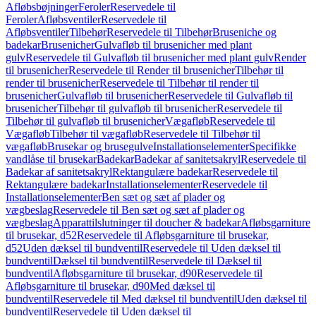
Afløbsbøjninger
Feroler
Reservedele til
Feroler
Afløbsventiler
Reservedele til
Afløbsventiler
Tilbehør
Reservedele til Tilbehør
Bruseniche og
badekar
Brusenicher
Gulvafløb til brusenicher med plant
gulv
Reservedele til Gulvafløb til brusenicher med plant gulv
Render
til brusenicher
Reservedele til Render til brusenicher
Tilbehør til
render til brusenicher
Reservedele til Tilbehør til render til
brusenicher
Gulvafløb til brusenicher
Reservedele til Gulvafløb til
brusenicher
Tilbehør til gulvafløb til brusenicher
Reservedele til
Tilbehør til gulvafløb til brusenicher
Vægafløb
Reservedele til
Vægafløb
Tilbehør til vægafløb
Reservedele til Tilbehør til
vægafløb
Brusekar og brusegulve
Installationselementer
Specifikke
vandlåse til brusekar
Badekar
Badekar af sanitetsakryl
Reservedele til
Badekar af sanitetsakryl
Rektangulære badekar
Reservedele til
Rektangulære badekar
Installationselementer
Reservedele til
Installationselementer
Ben sæt og sæt af plader og
vægbeslag
Reservedele til Ben sæt og sæt af plader og
vægbeslag
Apparattilslutninger til doucher & badekar
Afløbsgarniture
til brusekar, d52
Reservedele til Afløbsgarniture til brusekar,
d52
Uden dæksel til bundventil
Reservedele til Uden dæksel til
bundventil
Dæksel til bundventil
Reservedele til Dæksel til
bundventil
Afløbsgarniture til brusekar, d90
Reservedele til
Afløbsgarniture til brusekar, d90
Med dæksel til
bundventil
Reservedele til Med dæksel til bundventil
Uden dæksel til
bundventil
Reservedele til Uden dæksel til