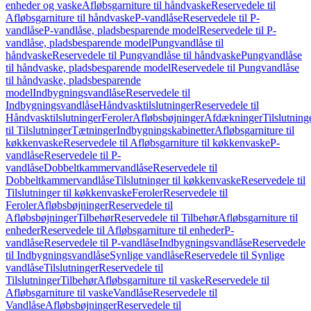
enheder og vaske
Afløbsgarniture til håndvaske
Reservedele til
Afløbsgarniture til håndvaske
P-vandlåse
Reservedele til P-
vandlåse
P-vandlåse, pladsbesparende model
Reservedele til P-
vandlåse, pladsbesparende model
Pungvandlåse til
håndvaske
Reservedele til Pungvandlåse til håndvaske
Pungvandlåse
til håndvaske, pladsbesparende model
Reservedele til Pungvandlåse
til håndvaske, pladsbesparende
model
Indbygningsvandlåse
Reservedele til
Indbygningsvandlåse
Håndvasktilslutninger
Reservedele til
Håndvasktilslutninger
Feroler
Afløbsbøjninger
Afdækninger
Tilslutning
til Tilslutninger
Tætninger
Indbygningskabinetter
Afløbsgarniture til
køkkenvaske
Reservedele til Afløbsgarniture til køkkenvaske
P-
vandlåse
Reservedele til P-
vandlåse
Dobbeltkammervandlåse
Reservedele til
Dobbeltkammervandlåse
Tilslutninger til køkkenvaske
Reservedele til
Tilslutninger til køkkenvaske
Feroler
Reservedele til
Feroler
Afløbsbøjninger
Reservedele til
Afløbsbøjninger
Tilbehør
Reservedele til Tilbehør
Afløbsgarniture til
enheder
Reservedele til Afløbsgarniture til enheder
P-
vandlåse
Reservedele til P-vandlåse
Indbygningsvandlåse
Reservedele
til Indbygningsvandlåse
Synlige vandlåse
Reservedele til Synlige
vandlåse
Tilslutninger
Reservedele til
Tilslutninger
Tilbehør
Afløbsgarniture til vaske
Reservedele til
Afløbsgarniture til vaske
Vandlåse
Reservedele til
Vandlåse
Afløbsbøjninger
Reservedele til