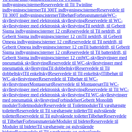
indbygningscisterner
Reservedele til Til Twinline
indbygningscisterner
Til 300T indbygningscisterner
Reservedele til
Til 300T indbygningscisterner
Tilbehør
Forbrugsmateriale
WC-
skyllestyringer med elektronisk skyllestyring
Reservedele til WC-
skyllestyringer med elektronisk skyllestyring
Til netdrift, til Geberit
Sigma indbygningscisterner 12 cm
Reservedele til Til netdrift, til
Geberit Sigma indbygningscisterner 12 cm
Til netdrift, til Geberit
Omega indbygningscisterner 12 cm
Reservedele til Til netdrift, til
Geberit Omega indbygningscisterner 12 cm
Til batteridrift, til Geberit
Sigma indbygningscisterner 12 cm
Reservedele til Til batteridrift, til
Geberit Sigma indbygningscisterner 12 cm
WC-skyllestyringer med
pneumatisk skyllestyring
Reservedele til WC-skyllestyringer med
pneumatisk skyllestyring
Til dobbeltskyl
Reservedele til Til
dobbeltskyl
Til enkeltskyl
Reservedele til Til enkeltskyl
Tilbehør til
WC-skyllestyringer
Reservedele til Tilbehør til WC-
skyllestyringer
Montagesæt
Reservedele til Montagesæt
Til WC-
skyllestyringer med elektronisk skyllestyring
Reservedele til Til WC-
skyllestyringer med elektronisk skyllestyring
Til WC-skyllestyringer
med pneumatisk skyllestyring
Forbindelser
Geberit Monolith
moduler
Toiletmoduler
Reservedele til Toiletmoduler
Til væghængte
toiletter
Reservedele til Til væghængte toiletter
Til gulvstående
toiletter
Reservedele til Til gulvstående toiletter
Tilbehør
Reservedele
til Tilbehør
Forbrugsmateriale
Moduler til bideter
Reservedele til
Moduler til bideter
Til væghængte og gulvstående
bideter
Reservedele til Til væghængte og gulvstående