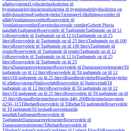
afløbssystemer
Lydisolering
Isolering til
bygningsdelslydisolering
Isolering til bygningsdelslydisolering og
luftlydsisolering
Fugtbeskyttelse
Tætninger
Udluftningsventiler til
afløb
Ventilationsventiler
Reservedele til
Ventilationsventiler
Energireducerende ventiler
Geberit Pluvia
tagafløb
Tagbrønde
Reservedele til Tagbrønde
Tagbrønde op til 12
l/s
Reservedele til Tagbrønde op til 12 l/s
Tagbrønde op til 25
liter/s
Reservedele til Tagbrønde op til 25 liter/s
Tagbrønde op til 100
liter/s
Reservedele til Tagbrønde op til 100 liter/s
Tagbrønde til
render
Reservedele til Tagbrønde til render
Tagbrønde op til 12
l/s
Reservedele til Tagbrønde op til 12 l/s
Tagbrønde op til 25
liter/s
Reservedele til Tagbrønde op til 25
liter/s
Dampspærreelementer
Reservedele til Dampspærreelementer
Til
tagbrønde op til 12 liter/s
Reservedele til Til tagbrønde op til 12
liter/s
Til tagbrønde op til 25 liter/s
Brandbeskyttelse
Brandbeskyttelse
til afløbssystemer
Nødoverløb
Reservedele til Nødoverløb
Til
tagbrønde op til 12 liter/s
Reservedele til Til tagbrønde op til 12
liter/s
Til tagbrønde op til 25 liter/s
Reservedele til Til tagbrønde op til
25 liter/s
Beslag
Befæstigelsessystem d40–200
Befæstigelsessystem
d250–315
Tilbehør
Reservedele til Tilbehør
Til tagbrønde
Reservedele
til Til tagbrønde
Til beslag
Konventionelle
tagafløb
Tagbrønde
Reservedele til
Tagbrønde
Dampspærreelementer
Reservedele til
Dampspærreelementer
Tilbehør
Reservedele til
Tilbehør
Værktøj
Værktøj
Værktøjer til Geberit FlowFit
Reservedele