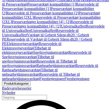
til Presseværktøj
Presseværktøj kompatibilitet [1]
Reservedele til
Presseværktøj kompatibilitet [1]
Presseværktøj kompatibilitet
[2]
Reservedele til Presseværktøj kompatibilitet [2]
Presseværktøj
kompatibilitet [2XL]
Reservedele til Presseværktøj kompatibilitet
[2XL]
Presseværktøjer kompatibilitet [4] / [2]
Reservedele til
Presseværktøjer kompatibilitet [4] / [2]
Universalkuffert
Reservedele
til Universalkuffert
Universalkuffert
Reservedele til
Universalkuffert
Værktøj til Geberit Silent-db20 / Geberit
PE
Reservedele til Værktøj til Geberit Silent-db20 / Geberit
PE
Elektrosvejseværktøj
Reservedele til
Elektrosvejseværktøj
Tilbehør til
elektrosvejseværktøj
Spejlsvejsningsværktøj
Reservedele til
Spejlsvejsningsværktøj
Tilbehør til
spejlsvejsningsværktøj
Reservedele til Tilbehør til
spejlsvejsningsværktøj
Rørbearbejdningsværktøj
Reservedele til
Rørbearbejdningsværktøj
Tilbehør til
rørbearbejdningsværktøj
Reservedele til Tilbehør til
rørbearbejdningsværktøj
Fjernbetjeninger
Fjernbetjeninger
Produktkategorier
Badeværelsesserier
Nyheder