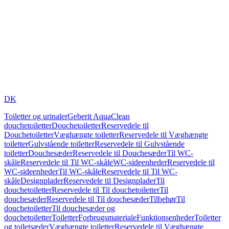
DK
Toiletter og urinaler
Geberit AquaClean
douchetoiletter
Douchetoiletter
Reservedele til
Douchetoiletter
Væghængte toiletter
Reservedele til Væghængte
toiletter
Gulvstående toiletter
Reservedele til Gulvstående
toiletter
Douchesæder
Reservedele til Douchesæder
Til WC-
skåle
Reservedele til Til WC-skåle
WC-sideenheder
Reservedele til
WC-sideenheder
Til WC-skåle
Reservedele til Til WC-
skåle
Designplader
Reservedele til Designplader
Til
douchetoiletter
Reservedele til Til douchetoiletter
Til
douchesæder
Reservedele til Til douchesæder
Tilbehør
Til
douchetoiletter
Til douchesæder og
douchetoiletter
Toiletter
Forbrugsmateriale
Funktionsenheder
Toiletter
og toiletsæder
Væghængte toiletter
Reservedele til Væghængte