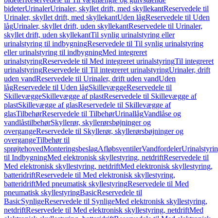
bideter
Urinaler
Urinaler, skyllet drift, med skyllekant
Reservedele til
Urinaler, skyllet drift, med skyllekant
Uden låg
Reservedele til Uden
låg
Urinaler, skyllet drift, uden skyllekant
Reservedele til Urinaler,
skyllet drift, uden skyllekant
Til synlig urinalstyring eller
urinalstyring til indbygning
Reservedele til Til synlig urinalstyring
eller urinalstyring til indbygning
Med integreret
urinalstyring
Reservedele til Med integreret urinalstyring
Til integreret
urinalstyring
Reservedele til Til integreret urinalstyring
Urinaler, drift
uden vand
Reservedele til Urinaler, drift uden vand
Uden
låg
Reservedele til Uden låg
Skillevægge
Reservedele til
Skillevægge
Skillevægge af plast
Reservedele til Skillevægge af
plast
Skillevægge af glas
Reservedele til Skillevægge af
glas
Tilbehør
Reservedele til Tilbehør
Urinallåg
Vandlåse og
vandlåstilbehør
Skyllerør, skyllerørsbøjninger og
overgange
Reservedele til Skyllerør, skyllerørsbøjninger og
overgange
Tilbehør til
sprøjtehoved
Monteringsbeslag
Afløbsventiler
Vandfordeler
Urinalstyri
til Indbygning
Med elektronisk skyllestyring, netdrift
Reservedele til
Med elektronisk skyllestyring, netdrift
Med elektronisk skyllestyring,
batteridrift
Reservedele til Med elektronisk skyllestyring,
batteridrift
Med pneumatisk skyllestyring
Reservedele til Med
pneumatisk skyllestyring
Basic
Reservedele til
Basic
Synlige
Reservedele til Synlige
Med elektronisk skyllestyring,
netdrift
Reservedele til Med elektronisk skyllestyring, netdrift
Med