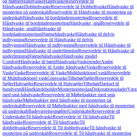
og møbler
Håndvaske
Håndvaske
Reservedele til
Håndvaske
Dobbeltvaske
Reservedele til Dobbeltvaske
Håndvaske til
montering på underskab
Reservedele til Håndvaske til montering på
underskab
Håndvaske til bordplademontering
Reservedele til
Håndvaske til bordplademontering
Håndvaske, små
Reservedele til
Håndvaske, små
Håndvaske til
bordplademontering
Hjørnehåndvaske
Håndvaske til delvis
indbygning
Reservedele til Håndvaske til delvis
indbygning
Håndvaske til indbygning
Reservedele til Håndvaske til
indbygning
Håndvaske til underlimning
Reservedele til Håndvaske til
underlimning
Hjørnehåndvaske
Håndvaske model
Comfort
Håndvaske til børn
Håndvaske
Vaskerender
Andre
håndvaske
Reservedele til Andre håndvaske
Vaske
Reservedele til
Vaske
Vaske
Reservedele til Vaske
Multifunktionel vask
Reservedele
til Multifunktionel vask
Gipsvaske
Tilbehør
Søjler
Reservedele til
Søjler
Halvsøjler
Reservedele til Halvsøjler
Tilbehør
Dæksel til
bundventil
Håndklædeholder
Monteringsbeslag
Dekorationsplader
Vægh
med små håndvaske
Reservedele til Møbelpakker med små
håndvaske
Møbelpakker med håndvaske til montering på
underskab
Reservedele til Møbelpakker med håndvaske til montering
på underskab
Badeværelsesmøbler
Underskabe
Reservedele til
Underskabe
Til håndvaske
Reservedele til Til håndvaske
Til
håndvaske
Reservedele til Til håndvaske
Til
dobbeltvaske
Reservedele til Til dobbeltvaske
Til håndvaske til
montering på underskab
Reservedele til Til håndvaske til montering