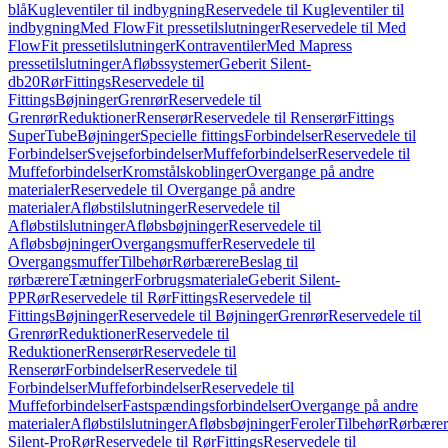
blå
Kugleventiler til indbygning
Reservedele til Kugleventiler til
indbygning
Med FlowFit pressetilslutninger
Reservedele til Med
FlowFit pressetilslutninger
Kontraventiler
Med Mapress
pressetilslutninger
Afløbssystemer
Geberit Silent-
db20
Rør
Fittings
Reservedele til
Fittings
Bøjninger
Grenrør
Reservedele til
Grenrør
Reduktioner
Renserør
Reservedele til Renserør
Fittings
SuperTube
Bøjninger
Specielle fittings
Forbindelser
Reservedele til
Forbindelser
Svejseforbindelser
Muffeforbindelser
Reservedele til
Muffeforbindelser
Kromstålskoblinger
Overgange på andre
materialer
Reservedele til Overgange på andre
materialer
Afløbstilslutninger
Reservedele til
Afløbstilslutninger
Afløbsbøjninger
Reservedele til
Afløbsbøjninger
Overgangsmuffer
Reservedele til
Overgangsmuffer
Tilbehør
Rørbærere
Beslag til
rørbærere
Tætninger
Forbrugsmateriale
Geberit Silent-
PP
Rør
Reservedele til Rør
Fittings
Reservedele til
Fittings
Bøjninger
Reservedele til Bøjninger
Grenrør
Reservedele til
Grenrør
Reduktioner
Reservedele til
Reduktioner
Renserør
Reservedele til
Renserør
Forbindelser
Reservedele til
Forbindelser
Muffeforbindelser
Reservedele til
Muffeforbindelser
Fastspændingsforbindelser
Overgange på andre
materialer
Afløbstilslutninger
Afløbsbøjninger
Feroler
Tilbehør
Rørbærer
Silent-Pro
Rør
Reservedele til Rør
Fittings
Reservedele til