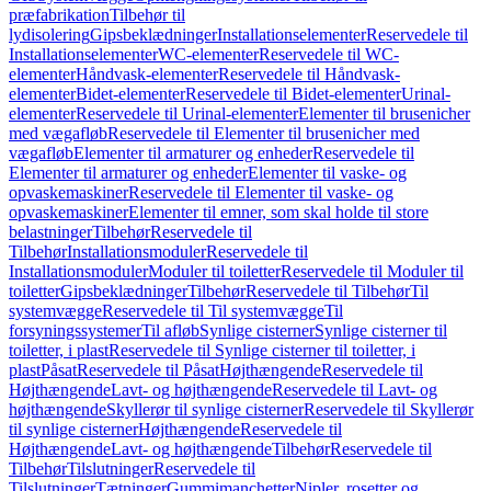
præfabrikation
Tilbehør til
lydisolering
Gipsbeklædninger
Installationselementer
Reservedele til
Installationselementer
WC-elementer
Reservedele til WC-
elementer
Håndvask-elementer
Reservedele til Håndvask-
elementer
Bidet-elementer
Reservedele til Bidet-elementer
Urinal-
elementer
Reservedele til Urinal-elementer
Elementer til brusenicher
med vægafløb
Reservedele til Elementer til brusenicher med
vægafløb
Elementer til armaturer og enheder
Reservedele til
Elementer til armaturer og enheder
Elementer til vaske- og
opvaskemaskiner
Reservedele til Elementer til vaske- og
opvaskemaskiner
Elementer til emner, som skal holde til store
belastninger
Tilbehør
Reservedele til
Tilbehør
Installationsmoduler
Reservedele til
Installationsmoduler
Moduler til toiletter
Reservedele til Moduler til
toiletter
Gipsbeklædninger
Tilbehør
Reservedele til Tilbehør
Til
systemvægge
Reservedele til Til systemvægge
Til
forsyningssystemer
Til afløb
Synlige cisterner
Synlige cisterner til
toiletter, i plast
Reservedele til Synlige cisterner til toiletter, i
plast
Påsat
Reservedele til Påsat
Højthængende
Reservedele til
Højthængende
Lavt- og højthængende
Reservedele til Lavt- og
højthængende
Skyllerør til synlige cisterner
Reservedele til Skyllerør
til synlige cisterner
Højthængende
Reservedele til
Højthængende
Lavt- og højthængende
Tilbehør
Reservedele til
Tilbehør
Tilslutninger
Reservedele til
Tilslutninger
Tætninger
Gummimanchetter
Nipler, rosetter og