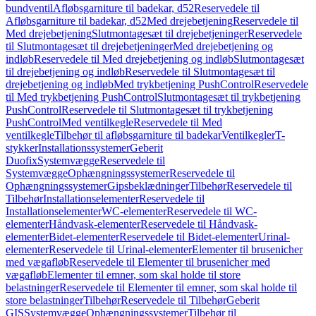
bundventil
Afløbsgarniture til badekar, d52
Reservedele til
Afløbsgarniture til badekar, d52
Med drejebetjening
Reservedele til
Med drejebetjening
Slutmontagesæt til drejebetjeninger
Reservedele
til Slutmontagesæt til drejebetjeninger
Med drejebetjening og
indløb
Reservedele til Med drejebetjening og indløb
Slutmontagesæt
til drejebetjening og indløb
Reservedele til Slutmontagesæt til
drejebetjening og indløb
Med trykbetjening PushControl
Reservedele
til Med trykbetjening PushControl
Slutmontagesæt til trykbetjening
PushControl
Reservedele til Slutmontagesæt til trykbetjening
PushControl
Med ventilkegle
Reservedele til Med
ventilkegle
Tilbehør til afløbsgarniture til badekar
Ventilkegler
T-
stykker
Installationssystemer
Geberit
Duofix
Systemvægge
Reservedele til
Systemvægge
Ophængningssystemer
Reservedele til
Ophængningssystemer
Gipsbeklædninger
Tilbehør
Reservedele til
Tilbehør
Installationselementer
Reservedele til
Installationselementer
WC-elementer
Reservedele til WC-
elementer
Håndvask-elementer
Reservedele til Håndvask-
elementer
Bidet-elementer
Reservedele til Bidet-elementer
Urinal-
elementer
Reservedele til Urinal-elementer
Elementer til brusenicher
med vægafløb
Reservedele til Elementer til brusenicher med
vægafløb
Elementer til emner, som skal holde til store
belastninger
Reservedele til Elementer til emner, som skal holde til
store belastninger
Tilbehør
Reservedele til Tilbehør
Geberit
GIS
Systemvægge
Ophængningssystemer
Tilbehør til