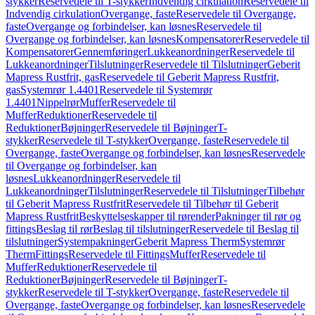
stykker
Reservedele til T-stykker
Indvendig cirkulation
Reservedele til
Indvendig cirkulation
Overgange, faste
Reservedele til Overgange,
faste
Overgange og forbindelser, kan løsnes
Reservedele til
Overgange og forbindelser, kan løsnes
Kompensatorer
Reservedele til
Kompensatorer
Gennemføringer
Lukkeanordninger
Reservedele til
Lukkeanordninger
Tilslutninger
Reservedele til Tilslutninger
Geberit
Mapress Rustfrit, gas
Reservedele til Geberit Mapress Rustfrit,
gas
Systemrør 1.4401
Reservedele til Systemrør
1.4401
Nippelrør
Muffer
Reservedele til
Muffer
Reduktioner
Reservedele til
Reduktioner
Bøjninger
Reservedele til Bøjninger
T-
stykker
Reservedele til T-stykker
Overgange, faste
Reservedele til
Overgange, faste
Overgange og forbindelser, kan løsnes
Reservedele
til Overgange og forbindelser, kan
løsnes
Lukkeanordninger
Reservedele til
Lukkeanordninger
Tilslutninger
Reservedele til Tilslutninger
Tilbehør
til Geberit Mapress Rustfrit
Reservedele til Tilbehør til Geberit
Mapress Rustfrit
Beskyttelseskapper til rørender
Pakninger til rør og
fittings
Beslag til rør
Beslag til tilslutninger
Reservedele til Beslag til
tilslutninger
Systempakninger
Geberit Mapress Therm
Systemrør
Therm
Fittings
Reservedele til Fittings
Muffer
Reservedele til
Muffer
Reduktioner
Reservedele til
Reduktioner
Bøjninger
Reservedele til Bøjninger
T-
stykker
Reservedele til T-stykker
Overgange, faste
Reservedele til
Overgange, faste
Overgange og forbindelser, kan løsnes
Reservedele