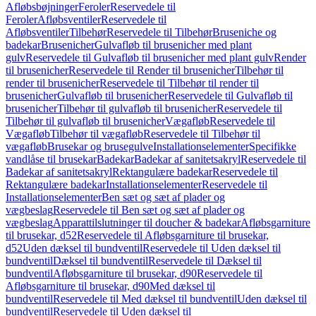
Afløbsbøjninger
Feroler
Reservedele til
Feroler
Afløbsventiler
Reservedele til
Afløbsventiler
Tilbehør
Reservedele til Tilbehør
Bruseniche og
badekar
Brusenicher
Gulvafløb til brusenicher med plant
gulv
Reservedele til Gulvafløb til brusenicher med plant gulv
Render
til brusenicher
Reservedele til Render til brusenicher
Tilbehør til
render til brusenicher
Reservedele til Tilbehør til render til
brusenicher
Gulvafløb til brusenicher
Reservedele til Gulvafløb til
brusenicher
Tilbehør til gulvafløb til brusenicher
Reservedele til
Tilbehør til gulvafløb til brusenicher
Vægafløb
Reservedele til
Vægafløb
Tilbehør til vægafløb
Reservedele til Tilbehør til
vægafløb
Brusekar og brusegulve
Installationselementer
Specifikke
vandlåse til brusekar
Badekar
Badekar af sanitetsakryl
Reservedele til
Badekar af sanitetsakryl
Rektangulære badekar
Reservedele til
Rektangulære badekar
Installationselementer
Reservedele til
Installationselementer
Ben sæt og sæt af plader og
vægbeslag
Reservedele til Ben sæt og sæt af plader og
vægbeslag
Apparattilslutninger til doucher & badekar
Afløbsgarniture
til brusekar, d52
Reservedele til Afløbsgarniture til brusekar,
d52
Uden dæksel til bundventil
Reservedele til Uden dæksel til
bundventil
Dæksel til bundventil
Reservedele til Dæksel til
bundventil
Afløbsgarniture til brusekar, d90
Reservedele til
Afløbsgarniture til brusekar, d90
Med dæksel til
bundventil
Reservedele til Med dæksel til bundventil
Uden dæksel til
bundventil
Reservedele til Uden dæksel til