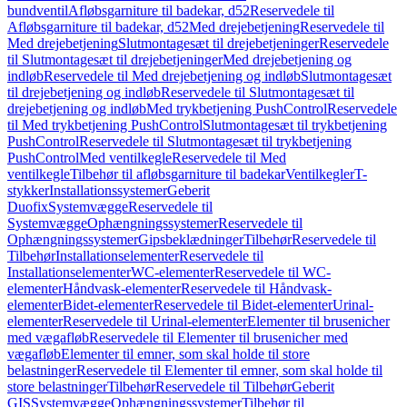
bundventil
Afløbsgarniture til badekar, d52
Reservedele til
Afløbsgarniture til badekar, d52
Med drejebetjening
Reservedele til
Med drejebetjening
Slutmontagesæt til drejebetjeninger
Reservedele
til Slutmontagesæt til drejebetjeninger
Med drejebetjening og
indløb
Reservedele til Med drejebetjening og indløb
Slutmontagesæt
til drejebetjening og indløb
Reservedele til Slutmontagesæt til
drejebetjening og indløb
Med trykbetjening PushControl
Reservedele
til Med trykbetjening PushControl
Slutmontagesæt til trykbetjening
PushControl
Reservedele til Slutmontagesæt til trykbetjening
PushControl
Med ventilkegle
Reservedele til Med
ventilkegle
Tilbehør til afløbsgarniture til badekar
Ventilkegler
T-
stykker
Installationssystemer
Geberit
Duofix
Systemvægge
Reservedele til
Systemvægge
Ophængningssystemer
Reservedele til
Ophængningssystemer
Gipsbeklædninger
Tilbehør
Reservedele til
Tilbehør
Installationselementer
Reservedele til
Installationselementer
WC-elementer
Reservedele til WC-
elementer
Håndvask-elementer
Reservedele til Håndvask-
elementer
Bidet-elementer
Reservedele til Bidet-elementer
Urinal-
elementer
Reservedele til Urinal-elementer
Elementer til brusenicher
med vægafløb
Reservedele til Elementer til brusenicher med
vægafløb
Elementer til emner, som skal holde til store
belastninger
Reservedele til Elementer til emner, som skal holde til
store belastninger
Tilbehør
Reservedele til Tilbehør
Geberit
GIS
Systemvægge
Ophængningssystemer
Tilbehør til