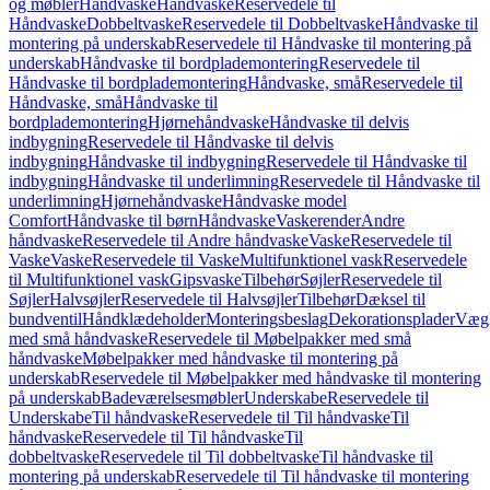
og møbler
Håndvaske
Håndvaske
Reservedele til
Håndvaske
Dobbeltvaske
Reservedele til Dobbeltvaske
Håndvaske til
montering på underskab
Reservedele til Håndvaske til montering på
underskab
Håndvaske til bordplademontering
Reservedele til
Håndvaske til bordplademontering
Håndvaske, små
Reservedele til
Håndvaske, små
Håndvaske til
bordplademontering
Hjørnehåndvaske
Håndvaske til delvis
indbygning
Reservedele til Håndvaske til delvis
indbygning
Håndvaske til indbygning
Reservedele til Håndvaske til
indbygning
Håndvaske til underlimning
Reservedele til Håndvaske til
underlimning
Hjørnehåndvaske
Håndvaske model
Comfort
Håndvaske til børn
Håndvaske
Vaskerender
Andre
håndvaske
Reservedele til Andre håndvaske
Vaske
Reservedele til
Vaske
Vaske
Reservedele til Vaske
Multifunktionel vask
Reservedele
til Multifunktionel vask
Gipsvaske
Tilbehør
Søjler
Reservedele til
Søjler
Halvsøjler
Reservedele til Halvsøjler
Tilbehør
Dæksel til
bundventil
Håndklædeholder
Monteringsbeslag
Dekorationsplader
Vægh
med små håndvaske
Reservedele til Møbelpakker med små
håndvaske
Møbelpakker med håndvaske til montering på
underskab
Reservedele til Møbelpakker med håndvaske til montering
på underskab
Badeværelsesmøbler
Underskabe
Reservedele til
Underskabe
Til håndvaske
Reservedele til Til håndvaske
Til
håndvaske
Reservedele til Til håndvaske
Til
dobbeltvaske
Reservedele til Til dobbeltvaske
Til håndvaske til
montering på underskab
Reservedele til Til håndvaske til montering