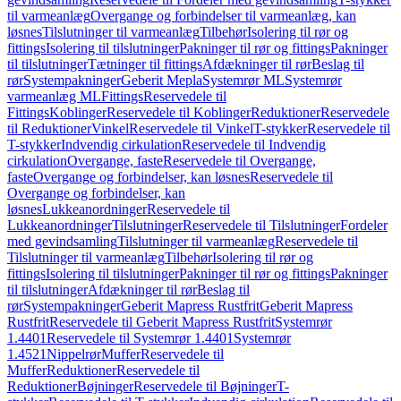
til varmeanlæg
Overgange og forbindelser til varmeanlæg, kan
løsnes
Tilslutninger til varmeanlæg
Tilbehør
Isolering til rør og
fittings
Isolering til tilslutninger
Pakninger til rør og fittings
Pakninger
til tilslutninger
Tætninger til fittings
Afdækninger til rør
Beslag til
rør
Systempakninger
Geberit Mepla
Systemrør ML
Systemrør
varmeanlæg ML
Fittings
Reservedele til
Fittings
Koblinger
Reservedele til Koblinger
Reduktioner
Reservedele
til Reduktioner
Vinkel
Reservedele til Vinkel
T-stykker
Reservedele til
T-stykker
Indvendig cirkulation
Reservedele til Indvendig
cirkulation
Overgange, faste
Reservedele til Overgange,
faste
Overgange og forbindelser, kan løsnes
Reservedele til
Overgange og forbindelser, kan
løsnes
Lukkeanordninger
Reservedele til
Lukkeanordninger
Tilslutninger
Reservedele til Tilslutninger
Fordeler
med gevindsamling
Tilslutninger til varmeanlæg
Reservedele til
Tilslutninger til varmeanlæg
Tilbehør
Isolering til rør og
fittings
Isolering til tilslutninger
Pakninger til rør og fittings
Pakninger
til tilslutninger
Afdækninger til rør
Beslag til
rør
Systempakninger
Geberit Mapress Rustfrit
Geberit Mapress
Rustfrit
Reservedele til Geberit Mapress Rustfrit
Systemrør
1.4401
Reservedele til Systemrør 1.4401
Systemrør
1.4521
Nippelrør
Muffer
Reservedele til
Muffer
Reduktioner
Reservedele til
Reduktioner
Bøjninger
Reservedele til Bøjninger
T-