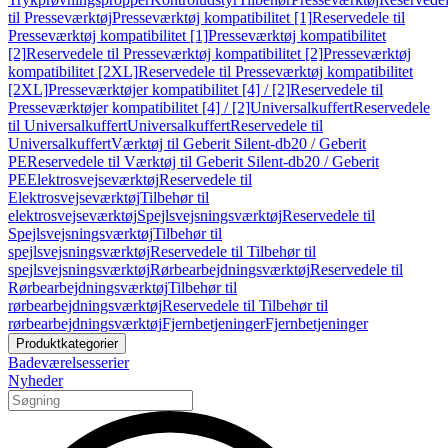
til Presseværktøj
Presseværktøj kompatibilitet [1]
Reservedele til
Presseværktøj kompatibilitet [1]
Presseværktøj kompatibilitet
[2]
Reservedele til Presseværktøj kompatibilitet [2]
Presseværktøj
kompatibilitet [2XL]
Reservedele til Presseværktøj kompatibilitet
[2XL]
Presseværktøjer kompatibilitet [4] / [2]
Reservedele til
Presseværktøjer kompatibilitet [4] / [2]
Universalkuffert
Reservedele
til Universalkuffert
Universalkuffert
Reservedele til
Universalkuffert
Værktøj til Geberit Silent-db20 / Geberit
PE
Reservedele til Værktøj til Geberit Silent-db20 / Geberit
PE
Elektrosvejseværktøj
Reservedele til
Elektrosvejseværktøj
Tilbehør til
elektrosvejseværktøj
Spejlsvejsningsværktøj
Reservedele til
Spejlsvejsningsværktøj
Tilbehør til
spejlsvejsningsværktøj
Reservedele til Tilbehør til
spejlsvejsningsværktøj
Rørbearbejdningsværktøj
Reservedele til
Rørbearbejdningsværktøj
Tilbehør til
rørbearbejdningsværktøj
Reservedele til Tilbehør til
rørbearbejdningsværktøj
Fjernbetjeninger
Fjernbetjeninger
Produktkategorier
Badeværelsesserier
Nyheder