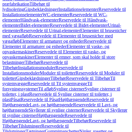
præfabrikation
Tilbehør til
lydisolering
Gipsbeklædninger
Installationselementer
Reservedele til
Installationselementer
WC-elementer
Reservedele til WC-
elementer
Håndvask-elementer
Reservedele til Håndvask-
elementer
Bidet-elementer
Reservedele til Bidet-elementer
Urinal-
elementer
Reservedele til Urinal-elementer
Elementer til brusenicher
med vægafløb
Reservedele til Elementer til brusenicher med
vægafløb
Elementer til armaturer og enheder
Reservedele til
Elementer til armaturer og enheder
Elementer til vaske- og
opvaskemaskiner
Reservedele til Elementer til vaske- og
opvaskemaskiner
Elementer til emner, som skal holde til store
belastninger
Tilbehør
Reservedele til
Tilbehør
Installationsmoduler
Reservedele til
Installationsmoduler
Moduler til toiletter
Reservedele til Moduler til
toiletter
Gipsbeklædninger
Tilbehør
Reservedele til Tilbehør
Til
systemvægge
Reservedele til Til systemvægge
Til
forsyningssystemer
Til afløb
Synlige cisterner
Synlige cisterner til
toiletter, i plast
Reservedele til Synlige cisterner til toiletter, i
plast
Påsat
Reservedele til Påsat
Højthængende
Reservedele til
Højthængende
Lavt- og højthængende
Reservedele til Lavt- og
højthængende
Skyllerør til synlige cisterner
Reservedele til Skyllerør
til synlige cisterner
Højthængende
Reservedele til
Højthængende
Lavt- og højthængende
Tilbehør
Reservedele til
Tilbehør
Tilslutninger
Reservedele til
Tilslutninger
Tætninger
Gummimanchetter
Nipler, rosetter og