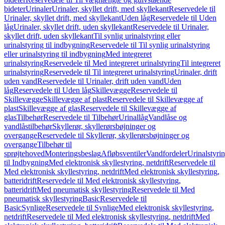
bideter
Urinaler
Urinaler, skyllet drift, med skyllekant
Reservedele til
Urinaler, skyllet drift, med skyllekant
Uden låg
Reservedele til Uden
låg
Urinaler, skyllet drift, uden skyllekant
Reservedele til Urinaler,
skyllet drift, uden skyllekant
Til synlig urinalstyring eller
urinalstyring til indbygning
Reservedele til Til synlig urinalstyring
eller urinalstyring til indbygning
Med integreret
urinalstyring
Reservedele til Med integreret urinalstyring
Til integreret
urinalstyring
Reservedele til Til integreret urinalstyring
Urinaler, drift
uden vand
Reservedele til Urinaler, drift uden vand
Uden
låg
Reservedele til Uden låg
Skillevægge
Reservedele til
Skillevægge
Skillevægge af plast
Reservedele til Skillevægge af
plast
Skillevægge af glas
Reservedele til Skillevægge af
glas
Tilbehør
Reservedele til Tilbehør
Urinallåg
Vandlåse og
vandlåstilbehør
Skyllerør, skyllerørsbøjninger og
overgange
Reservedele til Skyllerør, skyllerørsbøjninger og
overgange
Tilbehør til
sprøjtehoved
Monteringsbeslag
Afløbsventiler
Vandfordeler
Urinalstyri
til Indbygning
Med elektronisk skyllestyring, netdrift
Reservedele til
Med elektronisk skyllestyring, netdrift
Med elektronisk skyllestyring,
batteridrift
Reservedele til Med elektronisk skyllestyring,
batteridrift
Med pneumatisk skyllestyring
Reservedele til Med
pneumatisk skyllestyring
Basic
Reservedele til
Basic
Synlige
Reservedele til Synlige
Med elektronisk skyllestyring,
netdrift
Reservedele til Med elektronisk skyllestyring, netdrift
Med