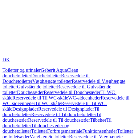
DK
Toiletter og urinaler
Geberit AquaClean
douchetoiletter
Douchetoiletter
Reservedele til
Douchetoiletter
Væghængte toiletter
Reservedele til Væghængte
toiletter
Gulvstående toiletter
Reservedele til Gulvstående
toiletter
Douchesæder
Reservedele til Douchesæder
Til WC-
skåle
Reservedele til Til WC-skåle
WC-sideenheder
Reservedele til
WC-sideenheder
Til WC-skåle
Reservedele til Til WC-
skåle
Designplader
Reservedele til Designplader
Til
douchetoiletter
Reservedele til Til douchetoiletter
Til
douchesæder
Reservedele til Til douchesæder
Tilbehør
Til
douchetoiletter
Til douchesæder og
douchetoiletter
Toiletter
Forbrugsmateriale
Funktionsenheder
Toiletter
og toiletsæder
Væghængte toiletter
Reservedele til Væghængte