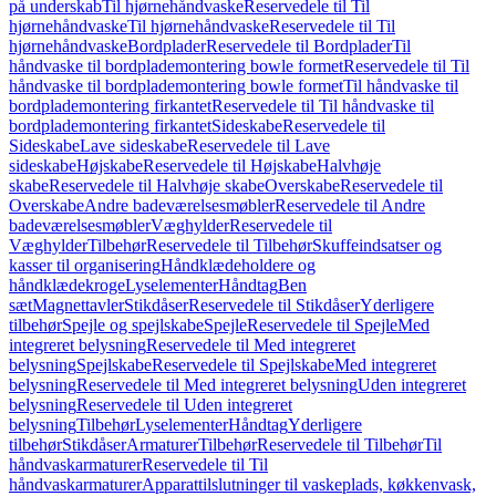
på underskab
Til hjørnehåndvaske
Reservedele til Til
hjørnehåndvaske
Til hjørnehåndvaske
Reservedele til Til
hjørnehåndvaske
Bordplader
Reservedele til Bordplader
Til
håndvaske til bordplademontering bowle formet
Reservedele til Til
håndvaske til bordplademontering bowle formet
Til håndvaske til
bordplademontering firkantet
Reservedele til Til håndvaske til
bordplademontering firkantet
Sideskabe
Reservedele til
Sideskabe
Lave sideskabe
Reservedele til Lave
sideskabe
Højskabe
Reservedele til Højskabe
Halvhøje
skabe
Reservedele til Halvhøje skabe
Overskabe
Reservedele til
Overskabe
Andre badeværelsesmøbler
Reservedele til Andre
badeværelsesmøbler
Væghylder
Reservedele til
Væghylder
Tilbehør
Reservedele til Tilbehør
Skuffeindsatser og
kasser til organisering
Håndklædeholdere og
håndklædekroge
Lyselementer
Håndtag
Ben
sæt
Magnettavler
Stikdåser
Reservedele til Stikdåser
Yderligere
tilbehør
Spejle og spejlskabe
Spejle
Reservedele til Spejle
Med
integreret belysning
Reservedele til Med integreret
belysning
Spejlskabe
Reservedele til Spejlskabe
Med integreret
belysning
Reservedele til Med integreret belysning
Uden integreret
belysning
Reservedele til Uden integreret
belysning
Tilbehør
Lyselementer
Håndtag
Yderligere
tilbehør
Stikdåser
Armaturer
Tilbehør
Reservedele til Tilbehør
Til
håndvaskarmaturer
Reservedele til Til
håndvaskarmaturer
Apparattilslutninger til vaskeplads, køkkenvask,