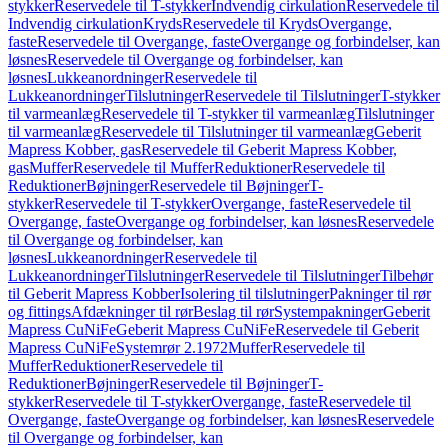
stykker
Reservedele til T-stykker
Indvendig cirkulation
Reservedele til
Indvendig cirkulation
Kryds
Reservedele til Kryds
Overgange,
faste
Reservedele til Overgange, faste
Overgange og forbindelser, kan
løsnes
Reservedele til Overgange og forbindelser, kan
løsnes
Lukkeanordninger
Reservedele til
Lukkeanordninger
Tilslutninger
Reservedele til Tilslutninger
T-stykker
til varmeanlæg
Reservedele til T-stykker til varmeanlæg
Tilslutninger
til varmeanlæg
Reservedele til Tilslutninger til varmeanlæg
Geberit
Mapress Kobber, gas
Reservedele til Geberit Mapress Kobber,
gas
Muffer
Reservedele til Muffer
Reduktioner
Reservedele til
Reduktioner
Bøjninger
Reservedele til Bøjninger
T-
stykker
Reservedele til T-stykker
Overgange, faste
Reservedele til
Overgange, faste
Overgange og forbindelser, kan løsnes
Reservedele
til Overgange og forbindelser, kan
løsnes
Lukkeanordninger
Reservedele til
Lukkeanordninger
Tilslutninger
Reservedele til Tilslutninger
Tilbehør
til Geberit Mapress Kobber
Isolering til tilslutninger
Pakninger til rør
og fittings
Afdækninger til rør
Beslag til rør
Systempakninger
Geberit
Mapress CuNiFe
Geberit Mapress CuNiFe
Reservedele til Geberit
Mapress CuNiFe
Systemrør 2.1972
Muffer
Reservedele til
Muffer
Reduktioner
Reservedele til
Reduktioner
Bøjninger
Reservedele til Bøjninger
T-
stykker
Reservedele til T-stykker
Overgange, faste
Reservedele til
Overgange, faste
Overgange og forbindelser, kan løsnes
Reservedele
til Overgange og forbindelser, kan