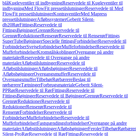
blå
Kugleventiler til indbygning
Reservedele til Kugleventiler til
indbygning
Med FlowFit pressetilslutninger
Reservedele til Med
FlowFit pressetilslutninger
Kontraventiler
Med Mapress
pressetilslutninger
Afløbssystemer
Geberit Silent-
db20
Rør
Fittings
Reservedele til
Fittings
Bøjninger
Grenrør
Reservedele til
Grenrør
Reduktioner
Renserør
Reservedele til Renserør
Fittings
SuperTube
Bøjninger
Specielle fittings
Forbindelser
Reservedele til
Forbindelser
Svejseforbindelser
Muffeforbindelser
Reservedele til
Muffeforbindelser
Kromstålskoblinger
Overgange på andre
materialer
Reservedele til Overgange på andre
materialer
Afløbstilslutninger
Reservedele til
Afløbstilslutninger
Afløbsbøjninger
Reservedele til
Afløbsbøjninger
Overgangsmuffer
Reservedele til
Overgangsmuffer
Tilbehør
Rørbærere
Beslag til
rørbærere
Tætninger
Forbrugsmateriale
Geberit Silent-
PP
Rør
Reservedele til Rør
Fittings
Reservedele til
Fittings
Bøjninger
Reservedele til Bøjninger
Grenrør
Reservedele til
Grenrør
Reduktioner
Reservedele til
Reduktioner
Renserør
Reservedele til
Renserør
Forbindelser
Reservedele til
Forbindelser
Muffeforbindelser
Reservedele til
Muffeforbindelser
Fastspændingsforbindelser
Overgange på andre
materialer
Afløbstilslutninger
Afløbsbøjninger
Feroler
Tilbehør
Rørbærer
Silent-Pro
Rør
Reservedele til Rør
Fittings
Reservedele til