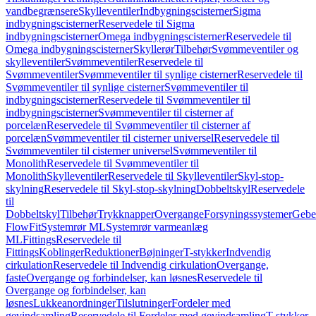
vandbegrænsere
Skylleventiler
Indbygningscisterner
Sigma
indbygningscisterner
Reservedele til Sigma
indbygningscisterner
Omega indbygningscisterner
Reservedele til
Omega indbygningscisterner
Skyllerør
Tilbehør
Svømmeventiler og
skylleventiler
Svømmeventiler
Reservedele til
Svømmeventiler
Svømmeventiler til synlige cisterner
Reservedele til
Svømmeventiler til synlige cisterner
Svømmeventiler til
indbygningscisterner
Reservedele til Svømmeventiler til
indbygningscisterner
Svømmeventiler til cisterner af
porcelæn
Reservedele til Svømmeventiler til cisterner af
porcelæn
Svømmeventiler til cisterner universel
Reservedele til
Svømmeventiler til cisterner universel
Svømmeventiler til
Monolith
Reservedele til Svømmeventiler til
Monolith
Skylleventiler
Reservedele til Skylleventiler
Skyl-stop-
skylning
Reservedele til Skyl-stop-skylning
Dobbeltskyl
Reservedele
til
Dobbeltskyl
Tilbehør
Trykknapper
Overgange
Forsyningssystemer
Geber
FlowFit
Systemrør ML
Systemrør varmeanlæg
ML
Fittings
Reservedele til
Fittings
Koblinger
Reduktioner
Bøjninger
T-stykker
Indvendig
cirkulation
Reservedele til Indvendig cirkulation
Overgange,
faste
Overgange og forbindelser, kan løsnes
Reservedele til
Overgange og forbindelser, kan
løsnes
Lukkeanordninger
Tilslutninger
Fordeler med
gevindsamling
Reservedele til Fordeler med gevindsamling
T-stykker