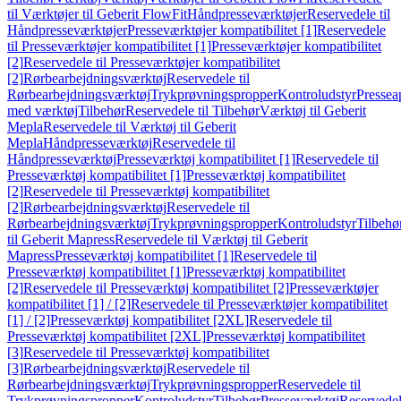
til Værktøjer til Geberit FlowFit
Håndpresseværktøjer
Reservedele til
Håndpresseværktøjer
Presseværktøjer kompatibilitet [1]
Reservedele
til Presseværktøjer kompatibilitet [1]
Presseværktøjer kompatibilitet
[2]
Reservedele til Presseværktøjer kompatibilitet
[2]
Rørbearbejdningsværktøj
Reservedele til
Rørbearbejdningsværktøj
Trykprøvningspropper
Kontroludstyr
Pressea
med værktøj
Tilbehør
Reservedele til Tilbehør
Værktøj til Geberit
Mepla
Reservedele til Værktøj til Geberit
Mepla
Håndpresseværktøj
Reservedele til
Håndpresseværktøj
Presseværktøj kompatibilitet [1]
Reservedele til
Presseværktøj kompatibilitet [1]
Presseværktøj kompatibilitet
[2]
Reservedele til Presseværktøj kompatibilitet
[2]
Rørbearbejdningsværktøj
Reservedele til
Rørbearbejdningsværktøj
Trykprøvningspropper
Kontroludstyr
Tilbehø
til Geberit Mapress
Reservedele til Værktøj til Geberit
Mapress
Presseværktøj kompatibilitet [1]
Reservedele til
Presseværktøj kompatibilitet [1]
Presseværktøj kompatibilitet
[2]
Reservedele til Presseværktøj kompatibilitet [2]
Presseværktøjer
kompatibilitet [1] / [2]
Reservedele til Presseværktøjer kompatibilitet
[1] / [2]
Presseværktøj kompatibilitet [2XL]
Reservedele til
Presseværktøj kompatibilitet [2XL]
Presseværktøj kompatibilitet
[3]
Reservedele til Presseværktøj kompatibilitet
[3]
Rørbearbejdningsværktøj
Reservedele til
Rørbearbejdningsværktøj
Trykprøvningspropper
Reservedele til
Trykprøvningspropper
Kontroludstyr
Tilbehør
Presseværktøj
Reservede