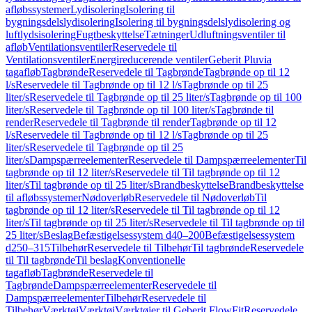
afløbssystemer
Lydisolering
Isolering til
bygningsdelslydisolering
Isolering til bygningsdelslydisolering og
luftlydsisolering
Fugtbeskyttelse
Tætninger
Udluftningsventiler til
afløb
Ventilationsventiler
Reservedele til
Ventilationsventiler
Energireducerende ventiler
Geberit Pluvia
tagafløb
Tagbrønde
Reservedele til Tagbrønde
Tagbrønde op til 12
l/s
Reservedele til Tagbrønde op til 12 l/s
Tagbrønde op til 25
liter/s
Reservedele til Tagbrønde op til 25 liter/s
Tagbrønde op til 100
liter/s
Reservedele til Tagbrønde op til 100 liter/s
Tagbrønde til
render
Reservedele til Tagbrønde til render
Tagbrønde op til 12
l/s
Reservedele til Tagbrønde op til 12 l/s
Tagbrønde op til 25
liter/s
Reservedele til Tagbrønde op til 25
liter/s
Dampspærreelementer
Reservedele til Dampspærreelementer
Til
tagbrønde op til 12 liter/s
Reservedele til Til tagbrønde op til 12
liter/s
Til tagbrønde op til 25 liter/s
Brandbeskyttelse
Brandbeskyttelse
til afløbssystemer
Nødoverløb
Reservedele til Nødoverløb
Til
tagbrønde op til 12 liter/s
Reservedele til Til tagbrønde op til 12
liter/s
Til tagbrønde op til 25 liter/s
Reservedele til Til tagbrønde op til
25 liter/s
Beslag
Befæstigelsessystem d40–200
Befæstigelsessystem
d250–315
Tilbehør
Reservedele til Tilbehør
Til tagbrønde
Reservedele
til Til tagbrønde
Til beslag
Konventionelle
tagafløb
Tagbrønde
Reservedele til
Tagbrønde
Dampspærreelementer
Reservedele til
Dampspærreelementer
Tilbehør
Reservedele til
Tilbehør
Værktøj
Værktøj
Værktøjer til Geberit FlowFit
Reservedele