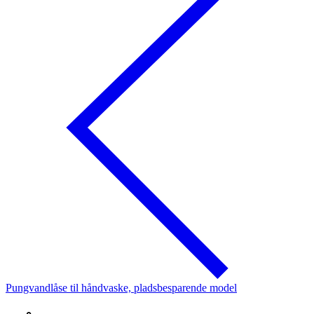
Pungvandlåse til håndvaske, pladsbesparende model