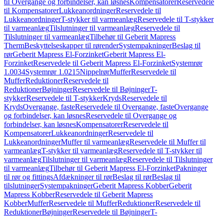
til Overgange og forbindelser, kan løsnes
Kompensatorer
Reservedele
til Kompensatorer
Lukkeanordninger
Reservedele til
Lukkeanordninger
T-stykker til varmeanlæg
Reservedele til T-stykker
til varmeanlæg
Tilslutninger til varmeanlæg
Reservedele til
Tilslutninger til varmeanlæg
Tilbehør til Geberit Mapress
Therm
Beskyttelseskapper til rørender
Systempakninger
Beslag til
rør
Geberit Mapress El-Forzinket
Geberit Mapress El-
Forzinket
Reservedele til Geberit Mapress El-Forzinket
Systemrør
1.0034
Systemrør 1.0215
Nippelrør
Muffer
Reservedele til
Muffer
Reduktioner
Reservedele til
Reduktioner
Bøjninger
Reservedele til Bøjninger
T-
stykker
Reservedele til T-stykker
Kryds
Reservedele til
Kryds
Overgange, faste
Reservedele til Overgange, faste
Overgange
og forbindelser, kan løsnes
Reservedele til Overgange og
forbindelser, kan løsnes
Kompensatorer
Reservedele til
Kompensatorer
Lukkeanordninger
Reservedele til
Lukkeanordninger
Muffer til varmeanlæg
Reservedele til Muffer til
varmeanlæg
T-stykker til varmeanlæg
Reservedele til T-stykker til
varmeanlæg
Tilslutninger til varmeanlæg
Reservedele til Tilslutninger
til varmeanlæg
Tilbehør til Geberit Mapress El-Forzinket
Pakninger
til rør og fittings
Afdækninger til rør
Beslag til rør
Beslag til
tilslutninger
Systempakninger
Geberit Mapress Kobber
Geberit
Mapress Kobber
Reservedele til Geberit Mapress
Kobber
Muffer
Reservedele til Muffer
Reduktioner
Reservedele til
Reduktioner
Bøjninger
Reservedele til Bøjninger
T-