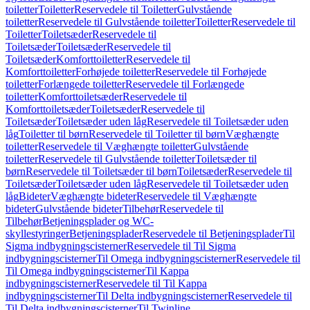
toiletter
Toiletter
Reservedele til Toiletter
Gulvstående
toiletter
Reservedele til Gulvstående toiletter
Toiletter
Reservedele til
Toiletter
Toiletsæder
Reservedele til
Toiletsæder
Toiletsæder
Reservedele til
Toiletsæder
Komforttoiletter
Reservedele til
Komforttoiletter
Forhøjede toiletter
Reservedele til Forhøjede
toiletter
Forlængede toiletter
Reservedele til Forlængede
toiletter
Komforttoiletsæder
Reservedele til
Komforttoiletsæder
Toiletsæder
Reservedele til
Toiletsæder
Toiletsæder uden låg
Reservedele til Toiletsæder uden
låg
Toiletter til børn
Reservedele til Toiletter til børn
Væghængte
toiletter
Reservedele til Væghængte toiletter
Gulvstående
toiletter
Reservedele til Gulvstående toiletter
Toiletsæder til
børn
Reservedele til Toiletsæder til børn
Toiletsæder
Reservedele til
Toiletsæder
Toiletsæder uden låg
Reservedele til Toiletsæder uden
låg
Bideter
Væghængte bideter
Reservedele til Væghængte
bideter
Gulvstående bideter
Tilbehør
Reservedele til
Tilbehør
Betjeningsplader og WC-
skyllestyringer
Betjeningsplader
Reservedele til Betjeningsplader
Til
Sigma indbygningscisterner
Reservedele til Til Sigma
indbygningscisterner
Til Omega indbygningscisterner
Reservedele til
Til Omega indbygningscisterner
Til Kappa
indbygningscisterner
Reservedele til Til Kappa
indbygningscisterner
Til Delta indbygningscisterner
Reservedele til
Til Delta indbygningscisterner
Til Twinline