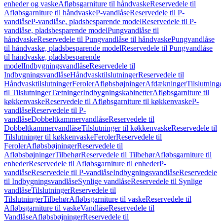
enheder og vaske
Afløbsgarniture til håndvaske
Reservedele til
Afløbsgarniture til håndvaske
P-vandlåse
Reservedele til P-
vandlåse
P-vandlåse, pladsbesparende model
Reservedele til P-
vandlåse, pladsbesparende model
Pungvandlåse til
håndvaske
Reservedele til Pungvandlåse til håndvaske
Pungvandlåse
til håndvaske, pladsbesparende model
Reservedele til Pungvandlåse
til håndvaske, pladsbesparende
model
Indbygningsvandlåse
Reservedele til
Indbygningsvandlåse
Håndvasktilslutninger
Reservedele til
Håndvasktilslutninger
Feroler
Afløbsbøjninger
Afdækninger
Tilslutning
til Tilslutninger
Tætninger
Indbygningskabinetter
Afløbsgarniture til
køkkenvaske
Reservedele til Afløbsgarniture til køkkenvaske
P-
vandlåse
Reservedele til P-
vandlåse
Dobbeltkammervandlåse
Reservedele til
Dobbeltkammervandlåse
Tilslutninger til køkkenvaske
Reservedele til
Tilslutninger til køkkenvaske
Feroler
Reservedele til
Feroler
Afløbsbøjninger
Reservedele til
Afløbsbøjninger
Tilbehør
Reservedele til Tilbehør
Afløbsgarniture til
enheder
Reservedele til Afløbsgarniture til enheder
P-
vandlåse
Reservedele til P-vandlåse
Indbygningsvandlåse
Reservedele
til Indbygningsvandlåse
Synlige vandlåse
Reservedele til Synlige
vandlåse
Tilslutninger
Reservedele til
Tilslutninger
Tilbehør
Afløbsgarniture til vaske
Reservedele til
Afløbsgarniture til vaske
Vandlåse
Reservedele til
Vandlåse
Afløbsbøjninger
Reservedele til