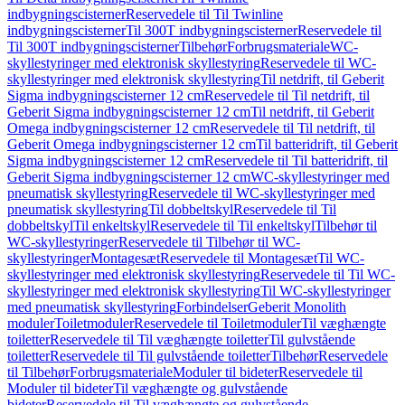
indbygningscisterner
Reservedele til Til Twinline
indbygningscisterner
Til 300T indbygningscisterner
Reservedele til
Til 300T indbygningscisterner
Tilbehør
Forbrugsmateriale
WC-
skyllestyringer med elektronisk skyllestyring
Reservedele til WC-
skyllestyringer med elektronisk skyllestyring
Til netdrift, til Geberit
Sigma indbygningscisterner 12 cm
Reservedele til Til netdrift, til
Geberit Sigma indbygningscisterner 12 cm
Til netdrift, til Geberit
Omega indbygningscisterner 12 cm
Reservedele til Til netdrift, til
Geberit Omega indbygningscisterner 12 cm
Til batteridrift, til Geberit
Sigma indbygningscisterner 12 cm
Reservedele til Til batteridrift, til
Geberit Sigma indbygningscisterner 12 cm
WC-skyllestyringer med
pneumatisk skyllestyring
Reservedele til WC-skyllestyringer med
pneumatisk skyllestyring
Til dobbeltskyl
Reservedele til Til
dobbeltskyl
Til enkeltskyl
Reservedele til Til enkeltskyl
Tilbehør til
WC-skyllestyringer
Reservedele til Tilbehør til WC-
skyllestyringer
Montagesæt
Reservedele til Montagesæt
Til WC-
skyllestyringer med elektronisk skyllestyring
Reservedele til Til WC-
skyllestyringer med elektronisk skyllestyring
Til WC-skyllestyringer
med pneumatisk skyllestyring
Forbindelser
Geberit Monolith
moduler
Toiletmoduler
Reservedele til Toiletmoduler
Til væghængte
toiletter
Reservedele til Til væghængte toiletter
Til gulvstående
toiletter
Reservedele til Til gulvstående toiletter
Tilbehør
Reservedele
til Tilbehør
Forbrugsmateriale
Moduler til bideter
Reservedele til
Moduler til bideter
Til væghængte og gulvstående
bideter
Reservedele til Til væghængte og gulvstående