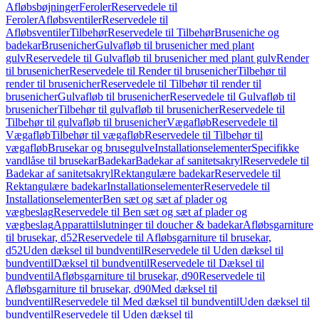
Afløbsbøjninger
Feroler
Reservedele til
Feroler
Afløbsventiler
Reservedele til
Afløbsventiler
Tilbehør
Reservedele til Tilbehør
Bruseniche og
badekar
Brusenicher
Gulvafløb til brusenicher med plant
gulv
Reservedele til Gulvafløb til brusenicher med plant gulv
Render
til brusenicher
Reservedele til Render til brusenicher
Tilbehør til
render til brusenicher
Reservedele til Tilbehør til render til
brusenicher
Gulvafløb til brusenicher
Reservedele til Gulvafløb til
brusenicher
Tilbehør til gulvafløb til brusenicher
Reservedele til
Tilbehør til gulvafløb til brusenicher
Vægafløb
Reservedele til
Vægafløb
Tilbehør til vægafløb
Reservedele til Tilbehør til
vægafløb
Brusekar og brusegulve
Installationselementer
Specifikke
vandlåse til brusekar
Badekar
Badekar af sanitetsakryl
Reservedele til
Badekar af sanitetsakryl
Rektangulære badekar
Reservedele til
Rektangulære badekar
Installationselementer
Reservedele til
Installationselementer
Ben sæt og sæt af plader og
vægbeslag
Reservedele til Ben sæt og sæt af plader og
vægbeslag
Apparattilslutninger til doucher & badekar
Afløbsgarniture
til brusekar, d52
Reservedele til Afløbsgarniture til brusekar,
d52
Uden dæksel til bundventil
Reservedele til Uden dæksel til
bundventil
Dæksel til bundventil
Reservedele til Dæksel til
bundventil
Afløbsgarniture til brusekar, d90
Reservedele til
Afløbsgarniture til brusekar, d90
Med dæksel til
bundventil
Reservedele til Med dæksel til bundventil
Uden dæksel til
bundventil
Reservedele til Uden dæksel til