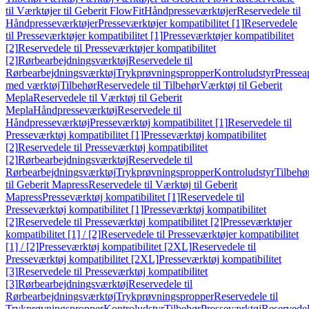
til Værktøjer til Geberit FlowFit
Håndpresseværktøjer
Reservedele til
Håndpresseværktøjer
Presseværktøjer kompatibilitet [1]
Reservedele
til Presseværktøjer kompatibilitet [1]
Presseværktøjer kompatibilitet
[2]
Reservedele til Presseværktøjer kompatibilitet
[2]
Rørbearbejdningsværktøj
Reservedele til
Rørbearbejdningsværktøj
Trykprøvningspropper
Kontroludstyr
Pressea
med værktøj
Tilbehør
Reservedele til Tilbehør
Værktøj til Geberit
Mepla
Reservedele til Værktøj til Geberit
Mepla
Håndpresseværktøj
Reservedele til
Håndpresseværktøj
Presseværktøj kompatibilitet [1]
Reservedele til
Presseværktøj kompatibilitet [1]
Presseværktøj kompatibilitet
[2]
Reservedele til Presseværktøj kompatibilitet
[2]
Rørbearbejdningsværktøj
Reservedele til
Rørbearbejdningsværktøj
Trykprøvningspropper
Kontroludstyr
Tilbehø
til Geberit Mapress
Reservedele til Værktøj til Geberit
Mapress
Presseværktøj kompatibilitet [1]
Reservedele til
Presseværktøj kompatibilitet [1]
Presseværktøj kompatibilitet
[2]
Reservedele til Presseværktøj kompatibilitet [2]
Presseværktøjer
kompatibilitet [1] / [2]
Reservedele til Presseværktøjer kompatibilitet
[1] / [2]
Presseværktøj kompatibilitet [2XL]
Reservedele til
Presseværktøj kompatibilitet [2XL]
Presseværktøj kompatibilitet
[3]
Reservedele til Presseværktøj kompatibilitet
[3]
Rørbearbejdningsværktøj
Reservedele til
Rørbearbejdningsværktøj
Trykprøvningspropper
Reservedele til
Trykprøvningspropper
Kontroludstyr
Tilbehør
Presseværktøj
Reservede