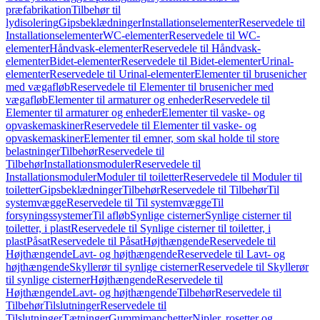
præfabrikation
Tilbehør til
lydisolering
Gipsbeklædninger
Installationselementer
Reservedele til
Installationselementer
WC-elementer
Reservedele til WC-
elementer
Håndvask-elementer
Reservedele til Håndvask-
elementer
Bidet-elementer
Reservedele til Bidet-elementer
Urinal-
elementer
Reservedele til Urinal-elementer
Elementer til brusenicher
med vægafløb
Reservedele til Elementer til brusenicher med
vægafløb
Elementer til armaturer og enheder
Reservedele til
Elementer til armaturer og enheder
Elementer til vaske- og
opvaskemaskiner
Reservedele til Elementer til vaske- og
opvaskemaskiner
Elementer til emner, som skal holde til store
belastninger
Tilbehør
Reservedele til
Tilbehør
Installationsmoduler
Reservedele til
Installationsmoduler
Moduler til toiletter
Reservedele til Moduler til
toiletter
Gipsbeklædninger
Tilbehør
Reservedele til Tilbehør
Til
systemvægge
Reservedele til Til systemvægge
Til
forsyningssystemer
Til afløb
Synlige cisterner
Synlige cisterner til
toiletter, i plast
Reservedele til Synlige cisterner til toiletter, i
plast
Påsat
Reservedele til Påsat
Højthængende
Reservedele til
Højthængende
Lavt- og højthængende
Reservedele til Lavt- og
højthængende
Skyllerør til synlige cisterner
Reservedele til Skyllerør
til synlige cisterner
Højthængende
Reservedele til
Højthængende
Lavt- og højthængende
Tilbehør
Reservedele til
Tilbehør
Tilslutninger
Reservedele til
Tilslutninger
Tætninger
Gummimanchetter
Nipler, rosetter og