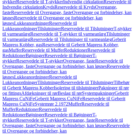
stykker
Reservedele til T-stykker
Indvendig cirkulation
Reservedele til
Indvendig cirkulation
Kryds
Reservedele til Kryds
Overgange,
faste
Reservedele til Overgange, faste
Overgange og forbindelser, kan
løsnes
Reservedele til Overgange og forbindelser, kan
løsnes
Lukkeanordninger
Reservedele til
Lukkeanordninger
Tilslutninger
Reservedele til Tilslutninger
T-stykker
til varmeanlæg
Reservedele til T-stykker til varmeanlæg
Tilslutninger
til varmeanlæg
Reservedele til Tilslutninger til varmeanlæg
Geberit
Mapress Kobber, gas
Reservedele til Geberit Mapress Kobber,
gas
Muffer
Reservedele til Muffer
Reduktioner
Reservedele til
Reduktioner
Bøjninger
Reservedele til Bøjninger
T-
stykker
Reservedele til T-stykker
Overgange, faste
Reservedele til
Overgange, faste
Overgange og forbindelser, kan løsnes
Reservedele
til Overgange og forbindelser, kan
løsnes
Lukkeanordninger
Reservedele til
Lukkeanordninger
Tilslutninger
Reservedele til Tilslutninger
Tilbehør
til Geberit Mapress Kobber
Isolering til tilslutninger
Pakninger til rør
og fittings
Afdækninger til rør
Beslag til rør
Systempakninger
Geberit
Mapress CuNiFe
Geberit Mapress CuNiFe
Reservedele til Geberit
Mapress CuNiFe
Systemrør 2.1972
Muffer
Reservedele til
Muffer
Reduktioner
Reservedele til
Reduktioner
Bøjninger
Reservedele til Bøjninger
T-
stykker
Reservedele til T-stykker
Overgange, faste
Reservedele til
Overgange, faste
Overgange og forbindelser, kan løsnes
Reservedele
til Overgange og forbindelser, kan