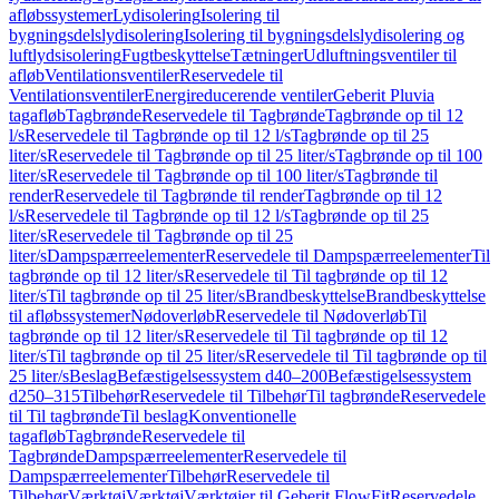
afløbssystemer
Lydisolering
Isolering til
bygningsdelslydisolering
Isolering til bygningsdelslydisolering og
luftlydsisolering
Fugtbeskyttelse
Tætninger
Udluftningsventiler til
afløb
Ventilationsventiler
Reservedele til
Ventilationsventiler
Energireducerende ventiler
Geberit Pluvia
tagafløb
Tagbrønde
Reservedele til Tagbrønde
Tagbrønde op til 12
l/s
Reservedele til Tagbrønde op til 12 l/s
Tagbrønde op til 25
liter/s
Reservedele til Tagbrønde op til 25 liter/s
Tagbrønde op til 100
liter/s
Reservedele til Tagbrønde op til 100 liter/s
Tagbrønde til
render
Reservedele til Tagbrønde til render
Tagbrønde op til 12
l/s
Reservedele til Tagbrønde op til 12 l/s
Tagbrønde op til 25
liter/s
Reservedele til Tagbrønde op til 25
liter/s
Dampspærreelementer
Reservedele til Dampspærreelementer
Til
tagbrønde op til 12 liter/s
Reservedele til Til tagbrønde op til 12
liter/s
Til tagbrønde op til 25 liter/s
Brandbeskyttelse
Brandbeskyttelse
til afløbssystemer
Nødoverløb
Reservedele til Nødoverløb
Til
tagbrønde op til 12 liter/s
Reservedele til Til tagbrønde op til 12
liter/s
Til tagbrønde op til 25 liter/s
Reservedele til Til tagbrønde op til
25 liter/s
Beslag
Befæstigelsessystem d40–200
Befæstigelsessystem
d250–315
Tilbehør
Reservedele til Tilbehør
Til tagbrønde
Reservedele
til Til tagbrønde
Til beslag
Konventionelle
tagafløb
Tagbrønde
Reservedele til
Tagbrønde
Dampspærreelementer
Reservedele til
Dampspærreelementer
Tilbehør
Reservedele til
Tilbehør
Værktøj
Værktøj
Værktøjer til Geberit FlowFit
Reservedele