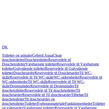
DK
Toiletter og urinaler
Geberit AquaClean
douchetoiletter
Douchetoiletter
Reservedele til
Douchetoiletter
Væghængte toiletter
Reservedele til Væghængte
toiletter
Gulvstående toiletter
Reservedele til Gulvstående
toiletter
Douchesæder
Reservedele til Douchesæder
Til WC-
skåle
Reservedele til Til WC-skåle
WC-sideenheder
Reservedele til
WC-sideenheder
Til WC-skåle
Reservedele til Til WC-
skåle
Designplader
Reservedele til Designplader
Til
douchetoiletter
Reservedele til Til douchetoiletter
Til
douchesæder
Reservedele til Til douchesæder
Tilbehør
Til
douchetoiletter
Til douchesæder og
douchetoiletter
Toiletter
Forbrugsmateriale
Funktionsenheder
Toiletter
og toiletsæder
Væghængte toiletter
Reservedele til Væghængte