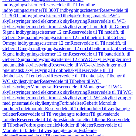
indbygningscisterner
Reservedele til Til Twinline
indbygningscisterner
Til 300T indbygningscisterner
Reservedele til
Til 300T indbygningscisterner
Tilbehør
Forbrugsmateriale
WC-
skyllestyringer med elektronisk skyllestyring
Reservedele til WC-
skyllestyringer med elektronisk skyllestyring
Til netdrift, til Geberit
Sigma indbygningscisterner 12 cm
Reservedele til Til netdrift, til
Geberit Sigma indbygningscisterner 12 cm
Til netdrift, til Geberit
Omega indbygningscisterner 12 cm
Reservedele til Til netdrift, til
Geberit Omega indbygningscisterner 12 cm
Til batteridrift, til Geberit
Sigma indbygningscisterner 12 cm
Reservedele til Til batteridrift, til
Geberit Sigma indbygningscisterner 12 cm
WC-skyllestyringer med
pneumatisk skyllestyring
Reservedele til WC-skyllestyringer med
pneumatisk skyllestyring
Til dobbeltskyl
Reservedele til Til
dobbeltskyl
Til enkeltskyl
Reservedele til Til enkeltskyl
Tilbehør til
WC-skyllestyringer
Reservedele til Tilbehør til WC-
skyllestyringer
Montagesæt
Reservedele til Montagesæt
Til WC-
skyllestyringer med elektronisk skyllestyring
Reservedele til Til WC-
skyllestyringer med elektronisk skyllestyring
Til WC-skyllestyringer
med pneumatisk skyllestyring
Forbindelser
Geberit Monolith
moduler
Toiletmoduler
Reservedele til Toiletmoduler
Til væghængte
toiletter
Reservedele til Til væghængte toiletter
Til gulvstående
toiletter
Reservedele til Til gulvstående toiletter
Tilbehør
Reservedele
til Tilbehør
Forbrugsmateriale
Moduler til bideter
Reservedele til
Moduler til bideter
Til væghængte og gulvstående
bideter
Reservedele til Til væghængte og gulvstående