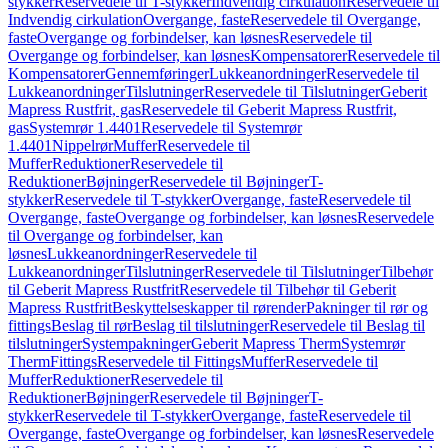
stykker
Reservedele til T-stykker
Indvendig cirkulation
Reservedele til
Indvendig cirkulation
Overgange, faste
Reservedele til Overgange,
faste
Overgange og forbindelser, kan løsnes
Reservedele til
Overgange og forbindelser, kan løsnes
Kompensatorer
Reservedele til
Kompensatorer
Gennemføringer
Lukkeanordninger
Reservedele til
Lukkeanordninger
Tilslutninger
Reservedele til Tilslutninger
Geberit
Mapress Rustfrit, gas
Reservedele til Geberit Mapress Rustfrit,
gas
Systemrør 1.4401
Reservedele til Systemrør
1.4401
Nippelrør
Muffer
Reservedele til
Muffer
Reduktioner
Reservedele til
Reduktioner
Bøjninger
Reservedele til Bøjninger
T-
stykker
Reservedele til T-stykker
Overgange, faste
Reservedele til
Overgange, faste
Overgange og forbindelser, kan løsnes
Reservedele
til Overgange og forbindelser, kan
løsnes
Lukkeanordninger
Reservedele til
Lukkeanordninger
Tilslutninger
Reservedele til Tilslutninger
Tilbehør
til Geberit Mapress Rustfrit
Reservedele til Tilbehør til Geberit
Mapress Rustfrit
Beskyttelseskapper til rørender
Pakninger til rør og
fittings
Beslag til rør
Beslag til tilslutninger
Reservedele til Beslag til
tilslutninger
Systempakninger
Geberit Mapress Therm
Systemrør
Therm
Fittings
Reservedele til Fittings
Muffer
Reservedele til
Muffer
Reduktioner
Reservedele til
Reduktioner
Bøjninger
Reservedele til Bøjninger
T-
stykker
Reservedele til T-stykker
Overgange, faste
Reservedele til
Overgange, faste
Overgange og forbindelser, kan løsnes
Reservedele