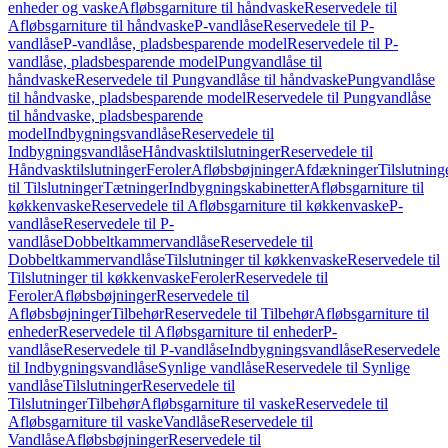
enheder og vaske
Afløbsgarniture til håndvaske
Reservedele til
Afløbsgarniture til håndvaske
P-vandlåse
Reservedele til P-
vandlåse
P-vandlåse, pladsbesparende model
Reservedele til P-
vandlåse, pladsbesparende model
Pungvandlåse til
håndvaske
Reservedele til Pungvandlåse til håndvaske
Pungvandlåse
til håndvaske, pladsbesparende model
Reservedele til Pungvandlåse
til håndvaske, pladsbesparende
model
Indbygningsvandlåse
Reservedele til
Indbygningsvandlåse
Håndvasktilslutninger
Reservedele til
Håndvasktilslutninger
Feroler
Afløbsbøjninger
Afdækninger
Tilslutning
til Tilslutninger
Tætninger
Indbygningskabinetter
Afløbsgarniture til
køkkenvaske
Reservedele til Afløbsgarniture til køkkenvaske
P-
vandlåse
Reservedele til P-
vandlåse
Dobbeltkammervandlåse
Reservedele til
Dobbeltkammervandlåse
Tilslutninger til køkkenvaske
Reservedele til
Tilslutninger til køkkenvaske
Feroler
Reservedele til
Feroler
Afløbsbøjninger
Reservedele til
Afløbsbøjninger
Tilbehør
Reservedele til Tilbehør
Afløbsgarniture til
enheder
Reservedele til Afløbsgarniture til enheder
P-
vandlåse
Reservedele til P-vandlåse
Indbygningsvandlåse
Reservedele
til Indbygningsvandlåse
Synlige vandlåse
Reservedele til Synlige
vandlåse
Tilslutninger
Reservedele til
Tilslutninger
Tilbehør
Afløbsgarniture til vaske
Reservedele til
Afløbsgarniture til vaske
Vandlåse
Reservedele til
Vandlåse
Afløbsbøjninger
Reservedele til