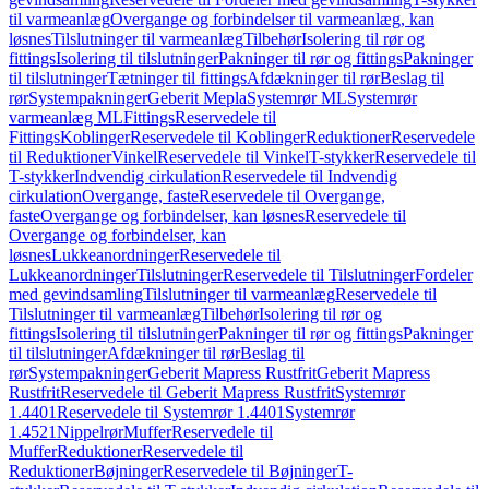
til varmeanlæg
Overgange og forbindelser til varmeanlæg, kan
løsnes
Tilslutninger til varmeanlæg
Tilbehør
Isolering til rør og
fittings
Isolering til tilslutninger
Pakninger til rør og fittings
Pakninger
til tilslutninger
Tætninger til fittings
Afdækninger til rør
Beslag til
rør
Systempakninger
Geberit Mepla
Systemrør ML
Systemrør
varmeanlæg ML
Fittings
Reservedele til
Fittings
Koblinger
Reservedele til Koblinger
Reduktioner
Reservedele
til Reduktioner
Vinkel
Reservedele til Vinkel
T-stykker
Reservedele til
T-stykker
Indvendig cirkulation
Reservedele til Indvendig
cirkulation
Overgange, faste
Reservedele til Overgange,
faste
Overgange og forbindelser, kan løsnes
Reservedele til
Overgange og forbindelser, kan
løsnes
Lukkeanordninger
Reservedele til
Lukkeanordninger
Tilslutninger
Reservedele til Tilslutninger
Fordeler
med gevindsamling
Tilslutninger til varmeanlæg
Reservedele til
Tilslutninger til varmeanlæg
Tilbehør
Isolering til rør og
fittings
Isolering til tilslutninger
Pakninger til rør og fittings
Pakninger
til tilslutninger
Afdækninger til rør
Beslag til
rør
Systempakninger
Geberit Mapress Rustfrit
Geberit Mapress
Rustfrit
Reservedele til Geberit Mapress Rustfrit
Systemrør
1.4401
Reservedele til Systemrør 1.4401
Systemrør
1.4521
Nippelrør
Muffer
Reservedele til
Muffer
Reduktioner
Reservedele til
Reduktioner
Bøjninger
Reservedele til Bøjninger
T-