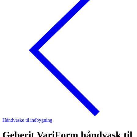
Håndvaske til indbygning
Geberit VariForm håndvask til