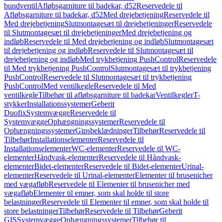
bundventil
Afløbsgarniture til badekar, d52
Reservedele til
Afløbsgarniture til badekar, d52
Med drejebetjening
Reservedele til
Med drejebetjening
Slutmontagesæt til drejebetjeninger
Reservedele
til Slutmontagesæt til drejebetjeninger
Med drejebetjening og
indløb
Reservedele til Med drejebetjening og indløb
Slutmontagesæt
til drejebetjening og indløb
Reservedele til Slutmontagesæt til
drejebetjening og indløb
Med trykbetjening PushControl
Reservedele
til Med trykbetjening PushControl
Slutmontagesæt til trykbetjening
PushControl
Reservedele til Slutmontagesæt til trykbetjening
PushControl
Med ventilkegle
Reservedele til Med
ventilkegle
Tilbehør til afløbsgarniture til badekar
Ventilkegler
T-
stykker
Installationssystemer
Geberit
Duofix
Systemvægge
Reservedele til
Systemvægge
Ophængningssystemer
Reservedele til
Ophængningssystemer
Gipsbeklædninger
Tilbehør
Reservedele til
Tilbehør
Installationselementer
Reservedele til
Installationselementer
WC-elementer
Reservedele til WC-
elementer
Håndvask-elementer
Reservedele til Håndvask-
elementer
Bidet-elementer
Reservedele til Bidet-elementer
Urinal-
elementer
Reservedele til Urinal-elementer
Elementer til brusenicher
med vægafløb
Reservedele til Elementer til brusenicher med
vægafløb
Elementer til emner, som skal holde til store
belastninger
Reservedele til Elementer til emner, som skal holde til
store belastninger
Tilbehør
Reservedele til Tilbehør
Geberit
GIS
Systemvægge
Ophængningssystemer
Tilbehør til