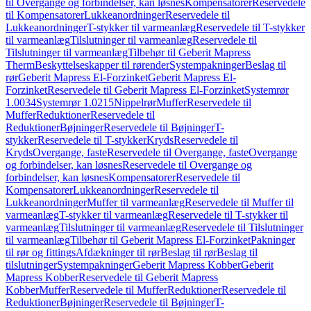
til Overgange og forbindelser, kan løsnes
Kompensatorer
Reservedele
til Kompensatorer
Lukkeanordninger
Reservedele til
Lukkeanordninger
T-stykker til varmeanlæg
Reservedele til T-stykker
til varmeanlæg
Tilslutninger til varmeanlæg
Reservedele til
Tilslutninger til varmeanlæg
Tilbehør til Geberit Mapress
Therm
Beskyttelseskapper til rørender
Systempakninger
Beslag til
rør
Geberit Mapress El-Forzinket
Geberit Mapress El-
Forzinket
Reservedele til Geberit Mapress El-Forzinket
Systemrør
1.0034
Systemrør 1.0215
Nippelrør
Muffer
Reservedele til
Muffer
Reduktioner
Reservedele til
Reduktioner
Bøjninger
Reservedele til Bøjninger
T-
stykker
Reservedele til T-stykker
Kryds
Reservedele til
Kryds
Overgange, faste
Reservedele til Overgange, faste
Overgange
og forbindelser, kan løsnes
Reservedele til Overgange og
forbindelser, kan løsnes
Kompensatorer
Reservedele til
Kompensatorer
Lukkeanordninger
Reservedele til
Lukkeanordninger
Muffer til varmeanlæg
Reservedele til Muffer til
varmeanlæg
T-stykker til varmeanlæg
Reservedele til T-stykker til
varmeanlæg
Tilslutninger til varmeanlæg
Reservedele til Tilslutninger
til varmeanlæg
Tilbehør til Geberit Mapress El-Forzinket
Pakninger
til rør og fittings
Afdækninger til rør
Beslag til rør
Beslag til
tilslutninger
Systempakninger
Geberit Mapress Kobber
Geberit
Mapress Kobber
Reservedele til Geberit Mapress
Kobber
Muffer
Reservedele til Muffer
Reduktioner
Reservedele til
Reduktioner
Bøjninger
Reservedele til Bøjninger
T-