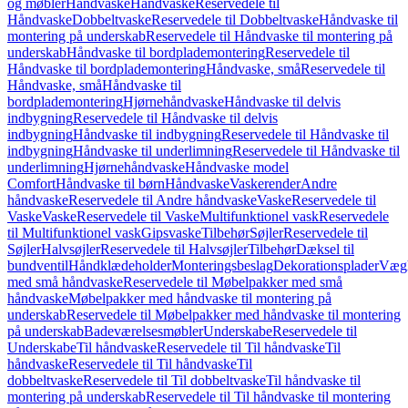
og møbler
Håndvaske
Håndvaske
Reservedele til
Håndvaske
Dobbeltvaske
Reservedele til Dobbeltvaske
Håndvaske til
montering på underskab
Reservedele til Håndvaske til montering på
underskab
Håndvaske til bordplademontering
Reservedele til
Håndvaske til bordplademontering
Håndvaske, små
Reservedele til
Håndvaske, små
Håndvaske til
bordplademontering
Hjørnehåndvaske
Håndvaske til delvis
indbygning
Reservedele til Håndvaske til delvis
indbygning
Håndvaske til indbygning
Reservedele til Håndvaske til
indbygning
Håndvaske til underlimning
Reservedele til Håndvaske til
underlimning
Hjørnehåndvaske
Håndvaske model
Comfort
Håndvaske til børn
Håndvaske
Vaskerender
Andre
håndvaske
Reservedele til Andre håndvaske
Vaske
Reservedele til
Vaske
Vaske
Reservedele til Vaske
Multifunktionel vask
Reservedele
til Multifunktionel vask
Gipsvaske
Tilbehør
Søjler
Reservedele til
Søjler
Halvsøjler
Reservedele til Halvsøjler
Tilbehør
Dæksel til
bundventil
Håndklædeholder
Monteringsbeslag
Dekorationsplader
Vægh
med små håndvaske
Reservedele til Møbelpakker med små
håndvaske
Møbelpakker med håndvaske til montering på
underskab
Reservedele til Møbelpakker med håndvaske til montering
på underskab
Badeværelsesmøbler
Underskabe
Reservedele til
Underskabe
Til håndvaske
Reservedele til Til håndvaske
Til
håndvaske
Reservedele til Til håndvaske
Til
dobbeltvaske
Reservedele til Til dobbeltvaske
Til håndvaske til
montering på underskab
Reservedele til Til håndvaske til montering