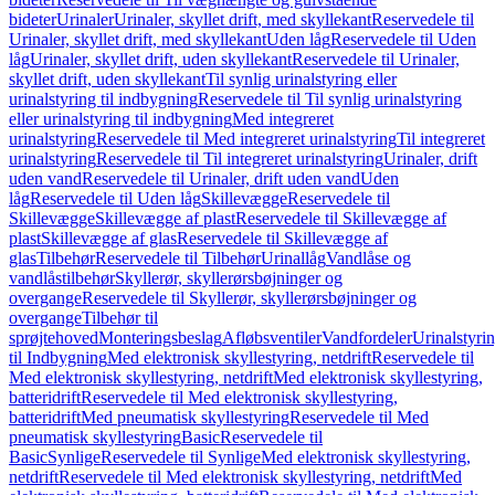
bideter
Urinaler
Urinaler, skyllet drift, med skyllekant
Reservedele til
Urinaler, skyllet drift, med skyllekant
Uden låg
Reservedele til Uden
låg
Urinaler, skyllet drift, uden skyllekant
Reservedele til Urinaler,
skyllet drift, uden skyllekant
Til synlig urinalstyring eller
urinalstyring til indbygning
Reservedele til Til synlig urinalstyring
eller urinalstyring til indbygning
Med integreret
urinalstyring
Reservedele til Med integreret urinalstyring
Til integreret
urinalstyring
Reservedele til Til integreret urinalstyring
Urinaler, drift
uden vand
Reservedele til Urinaler, drift uden vand
Uden
låg
Reservedele til Uden låg
Skillevægge
Reservedele til
Skillevægge
Skillevægge af plast
Reservedele til Skillevægge af
plast
Skillevægge af glas
Reservedele til Skillevægge af
glas
Tilbehør
Reservedele til Tilbehør
Urinallåg
Vandlåse og
vandlåstilbehør
Skyllerør, skyllerørsbøjninger og
overgange
Reservedele til Skyllerør, skyllerørsbøjninger og
overgange
Tilbehør til
sprøjtehoved
Monteringsbeslag
Afløbsventiler
Vandfordeler
Urinalstyri
til Indbygning
Med elektronisk skyllestyring, netdrift
Reservedele til
Med elektronisk skyllestyring, netdrift
Med elektronisk skyllestyring,
batteridrift
Reservedele til Med elektronisk skyllestyring,
batteridrift
Med pneumatisk skyllestyring
Reservedele til Med
pneumatisk skyllestyring
Basic
Reservedele til
Basic
Synlige
Reservedele til Synlige
Med elektronisk skyllestyring,
netdrift
Reservedele til Med elektronisk skyllestyring, netdrift
Med