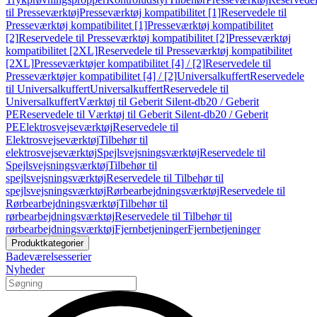
til Presseværktøj
Presseværktøj kompatibilitet [1]
Reservedele til
Presseværktøj kompatibilitet [1]
Presseværktøj kompatibilitet
[2]
Reservedele til Presseværktøj kompatibilitet [2]
Presseværktøj
kompatibilitet [2XL]
Reservedele til Presseværktøj kompatibilitet
[2XL]
Presseværktøjer kompatibilitet [4] / [2]
Reservedele til
Presseværktøjer kompatibilitet [4] / [2]
Universalkuffert
Reservedele
til Universalkuffert
Universalkuffert
Reservedele til
Universalkuffert
Værktøj til Geberit Silent-db20 / Geberit
PE
Reservedele til Værktøj til Geberit Silent-db20 / Geberit
PE
Elektrosvejseværktøj
Reservedele til
Elektrosvejseværktøj
Tilbehør til
elektrosvejseværktøj
Spejlsvejsningsværktøj
Reservedele til
Spejlsvejsningsværktøj
Tilbehør til
spejlsvejsningsværktøj
Reservedele til Tilbehør til
spejlsvejsningsværktøj
Rørbearbejdningsværktøj
Reservedele til
Rørbearbejdningsværktøj
Tilbehør til
rørbearbejdningsværktøj
Reservedele til Tilbehør til
rørbearbejdningsværktøj
Fjernbetjeninger
Fjernbetjeninger
Produktkategorier
Badeværelsesserier
Nyheder