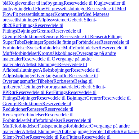
blå
Kugleventiler til indbygning
Reservedele til Kugleventiler til
indbygning
Med FlowFit pressetilslutninger
Reservedele til Med
FlowFit pressetilslutninger
Kontraventiler
Med Mapress
pressetilslutninger
Afløbssystemer
Geberit Silent-
db20
Rør
Fittings
Reservedele til
Fittings
Bøjninger
Grenrør
Reservedele til
Grenrør
Reduktioner
Renserør
Reservedele til Renserør
Fittings
SuperTube
Bøjninger
Specielle fittings
Forbindelser
Reservedele til
Forbindelser
Svejseforbindelser
Muffeforbindelser
Reservedele til
Muffeforbindelser
Kromstålskoblinger
Overgange på andre
materialer
Reservedele til Overgange på andre
materialer
Afløbstilslutninger
Reservedele til
Afløbstilslutninger
Afløbsbøjninger
Reservedele til
Afløbsbøjninger
Overgangsmuffer
Reservedele til
Overgangsmuffer
Tilbehør
Rørbærere
Beslag til
rørbærere
Tætninger
Forbrugsmateriale
Geberit Silent-
PP
Rør
Reservedele til Rør
Fittings
Reservedele til
Fittings
Bøjninger
Reservedele til Bøjninger
Grenrør
Reservedele til
Grenrør
Reduktioner
Reservedele til
Reduktioner
Renserør
Reservedele til
Renserør
Forbindelser
Reservedele til
Forbindelser
Muffeforbindelser
Reservedele til
Muffeforbindelser
Fastspændingsforbindelser
Overgange på andre
materialer
Afløbstilslutninger
Afløbsbøjninger
Feroler
Tilbehør
Rørbærer
Silent-Pro
Rør
Reservedele til Rør
Fittings
Reservedele til