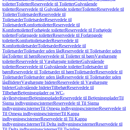
toiletter
Toiletter
Reservedele til Toiletter
Gulvstående
toiletter
Reservedele til Gulvstående toiletter
Toiletter
Reservedele til
Toiletter
Toiletsæder
Reservedele til
Toiletsæder
Toiletsæder
Reservedele til
Toiletsæder
Komforttoiletter
Reservedele til
Komforttoiletter
Forhøjede toiletter
Reservedele til Forhøjede
toiletter
Forlængede toiletter
Reservedele til Forlængede
toiletter
Komforttoiletsæder
Reservedele til
Komforttoiletsæder
Toiletsæder
Reservedele til
Toiletsæder
Toiletsæder uden låg
Reservedele til Toiletsæder uden
låg
Toiletter til børn
Reservedele til Toiletter til børn
Væghængte
toiletter
Reservedele til Væghængte toiletter
Gulvstående
toiletter
Reservedele til Gulvstående toiletter
Toiletsæder til
børn
Reservedele til Toiletsæder til børn
Toiletsæder
Reservedele til
Toiletsæder
Toiletsæder uden låg
Reservedele til Toiletsæder uden
låg
Bideter
Væghængte bideter
Reservedele til Væghængte
bideter
Gulvstående bideter
Tilbehør
Reservedele til
Tilbehør
Betjeningsplader og WC-
skyllestyringer
Betjeningsplader
Reservedele til Betjeningsplader
Til
Sigma indbygningscisterner
Reservedele til Til Sigma
indbygningscisterner
Til Omega indbygningscisterner
Reservedele til
Til Omega indbygningscisterner
Til Kappa
indbygningscisterner
Reservedele til Til Kappa
indbygningscisterner
Til Delta indbygningscisterner
Reservedele til
Til Delta indbygningscisterner
Til Twinline