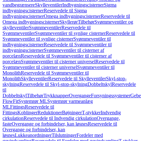
vandbegrænsere
Skylleventiler
Indbygningscisterner
Sigma
indbygningscisterner
Reservedele til Sigma
indbygningscisterner
Omega indbygningscisterner
Reservedele til
Omega indbygningscisterner
Skyllerør
Tilbehør
Svømmeventiler og
skylleventiler
Svømmeventiler
Reservedele til
Svømmeventiler
Svømmeventiler til synlige cisterner
Reservedele til
Svømmeventiler til synlige cisterner
Svømmeventiler til
indbygningscisterner
Reservedele til Svømmeventiler til
indbygningscisterner
Svømmeventiler til cisterner af
porcelæn
Reservedele til Svømmeventiler til cisterner af
porcelæn
Svømmeventiler til cisterner universel
Reservedele til
Svømmeventiler til cisterner universel
Svømmeventiler til
Monolith
Reservedele til Svømmeventiler til
Monolith
Skylleventiler
Reservedele til Skylleventiler
Skyl-stop-
skylning
Reservedele til Skyl-stop-skylning
Dobbeltskyl
Reservedele
til
Dobbeltskyl
Tilbehør
Trykknapper
Overgange
Forsyningssystemer
Geber
FlowFit
Systemrør ML
Systemrør varmeanlæg
ML
Fittings
Reservedele til
Fittings
Koblinger
Reduktioner
Bøjninger
T-stykker
Indvendig
cirkulation
Reservedele til Indvendig cirkulation
Overgange,
faste
Overgange og forbindelser, kan løsnes
Reservedele til
Overgange og forbindelser, kan
løsnes
Lukkeanordninger
Tilslutninger
Fordeler med
gevindsamling
Reservedele til Fordeler med gevindsamling
T-stykker