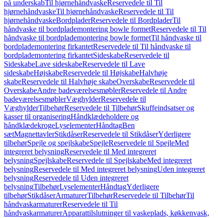
på underskab
Til hjørnehåndvaske
Reservedele til Til
hjørnehåndvaske
Til hjørnehåndvaske
Reservedele til Til
hjørnehåndvaske
Bordplader
Reservedele til Bordplader
Til
håndvaske til bordplademontering bowle formet
Reservedele til Til
håndvaske til bordplademontering bowle formet
Til håndvaske til
bordplademontering firkantet
Reservedele til Til håndvaske til
bordplademontering firkantet
Sideskabe
Reservedele til
Sideskabe
Lave sideskabe
Reservedele til Lave
sideskabe
Højskabe
Reservedele til Højskabe
Halvhøje
skabe
Reservedele til Halvhøje skabe
Overskabe
Reservedele til
Overskabe
Andre badeværelsesmøbler
Reservedele til Andre
badeværelsesmøbler
Væghylder
Reservedele til
Væghylder
Tilbehør
Reservedele til Tilbehør
Skuffeindsatser og
kasser til organisering
Håndklædeholdere og
håndklædekroge
Lyselementer
Håndtag
Ben
sæt
Magnettavler
Stikdåser
Reservedele til Stikdåser
Yderligere
tilbehør
Spejle og spejlskabe
Spejle
Reservedele til Spejle
Med
integreret belysning
Reservedele til Med integreret
belysning
Spejlskabe
Reservedele til Spejlskabe
Med integreret
belysning
Reservedele til Med integreret belysning
Uden integreret
belysning
Reservedele til Uden integreret
belysning
Tilbehør
Lyselementer
Håndtag
Yderligere
tilbehør
Stikdåser
Armaturer
Tilbehør
Reservedele til Tilbehør
Til
håndvaskarmaturer
Reservedele til Til
håndvaskarmaturer
Apparattilslutninger til vaskeplads, køkkenvask,