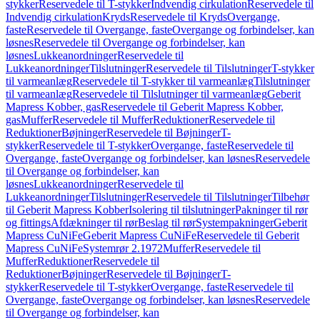
stykker
Reservedele til T-stykker
Indvendig cirkulation
Reservedele til
Indvendig cirkulation
Kryds
Reservedele til Kryds
Overgange,
faste
Reservedele til Overgange, faste
Overgange og forbindelser, kan
løsnes
Reservedele til Overgange og forbindelser, kan
løsnes
Lukkeanordninger
Reservedele til
Lukkeanordninger
Tilslutninger
Reservedele til Tilslutninger
T-stykker
til varmeanlæg
Reservedele til T-stykker til varmeanlæg
Tilslutninger
til varmeanlæg
Reservedele til Tilslutninger til varmeanlæg
Geberit
Mapress Kobber, gas
Reservedele til Geberit Mapress Kobber,
gas
Muffer
Reservedele til Muffer
Reduktioner
Reservedele til
Reduktioner
Bøjninger
Reservedele til Bøjninger
T-
stykker
Reservedele til T-stykker
Overgange, faste
Reservedele til
Overgange, faste
Overgange og forbindelser, kan løsnes
Reservedele
til Overgange og forbindelser, kan
løsnes
Lukkeanordninger
Reservedele til
Lukkeanordninger
Tilslutninger
Reservedele til Tilslutninger
Tilbehør
til Geberit Mapress Kobber
Isolering til tilslutninger
Pakninger til rør
og fittings
Afdækninger til rør
Beslag til rør
Systempakninger
Geberit
Mapress CuNiFe
Geberit Mapress CuNiFe
Reservedele til Geberit
Mapress CuNiFe
Systemrør 2.1972
Muffer
Reservedele til
Muffer
Reduktioner
Reservedele til
Reduktioner
Bøjninger
Reservedele til Bøjninger
T-
stykker
Reservedele til T-stykker
Overgange, faste
Reservedele til
Overgange, faste
Overgange og forbindelser, kan løsnes
Reservedele
til Overgange og forbindelser, kan