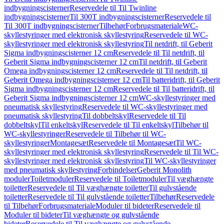
indbygningscisterner
Reservedele til Til Twinline
indbygningscisterner
Til 300T indbygningscisterner
Reservedele til
Til 300T indbygningscisterner
Tilbehør
Forbrugsmateriale
WC-
skyllestyringer med elektronisk skyllestyring
Reservedele til WC-
skyllestyringer med elektronisk skyllestyring
Til netdrift, til Geberit
Sigma indbygningscisterner 12 cm
Reservedele til Til netdrift, til
Geberit Sigma indbygningscisterner 12 cm
Til netdrift, til Geberit
Omega indbygningscisterner 12 cm
Reservedele til Til netdrift, til
Geberit Omega indbygningscisterner 12 cm
Til batteridrift, til Geberit
Sigma indbygningscisterner 12 cm
Reservedele til Til batteridrift, til
Geberit Sigma indbygningscisterner 12 cm
WC-skyllestyringer med
pneumatisk skyllestyring
Reservedele til WC-skyllestyringer med
pneumatisk skyllestyring
Til dobbeltskyl
Reservedele til Til
dobbeltskyl
Til enkeltskyl
Reservedele til Til enkeltskyl
Tilbehør til
WC-skyllestyringer
Reservedele til Tilbehør til WC-
skyllestyringer
Montagesæt
Reservedele til Montagesæt
Til WC-
skyllestyringer med elektronisk skyllestyring
Reservedele til Til WC-
skyllestyringer med elektronisk skyllestyring
Til WC-skyllestyringer
med pneumatisk skyllestyring
Forbindelser
Geberit Monolith
moduler
Toiletmoduler
Reservedele til Toiletmoduler
Til væghængte
toiletter
Reservedele til Til væghængte toiletter
Til gulvstående
toiletter
Reservedele til Til gulvstående toiletter
Tilbehør
Reservedele
til Tilbehør
Forbrugsmateriale
Moduler til bideter
Reservedele til
Moduler til bideter
Til væghængte og gulvstående
bideter
Reservedele til Til væghængte og gulvstående