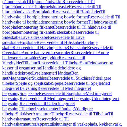
på underskab
Til hjørnehåndvaske
Reservedele til Til
hjørnehåndvaske
Til hjørnehåndvaske
Reservedele til Til
hjørnehåndvaske
Bordplader
Reservedele til Bordplader
Til
håndvaske til bordplademontering bowle formet
Reservedele til Til
håndvaske til bordplademontering bowle formet
Til håndvaske til
bordplademontering firkantet
Reservedele til Til håndvaske til
bordplademontering firkantet
Sideskabe
Reservedele til
Sideskabe
Lave sideskabe
Reservedele til Lave
sideskabe
Højskabe
Reservedele til Højskabe
Halvhøje
skabe
Reservedele til Halvhøje skabe
Overskabe
Reservedele til
Overskabe
Andre badeværelsesmøbler
Reservedele til Andre
badeværelsesmøbler
Væghylder
Reservedele til
Væghylder
Tilbehør
Reservedele til Tilbehør
Skuffeindsatser og
kasser til organisering
Håndklædeholdere og
håndklædekroge
Lyselementer
Håndtag
Ben
sæt
Magnettavler
Stikdåser
Reservedele til Stikdåser
Yderligere
tilbehør
Spejle og spejlskabe
Spejle
Reservedele til Spejle
Med
integreret belysning
Reservedele til Med integreret
belysning
Spejlskabe
Reservedele til Spejlskabe
Med integreret
belysning
Reservedele til Med integreret belysning
Uden integreret
belysning
Reservedele til Uden integreret
belysning
Tilbehør
Lyselementer
Håndtag
Yderligere
tilbehør
Stikdåser
Armaturer
Tilbehør
Reservedele til Tilbehør
Til
håndvaskarmaturer
Reservedele til Til
håndvaskarmaturer
Apparattilslutninger til vaskeplads, køkkenvask,