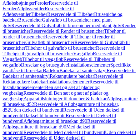
Afløbsbøjninger
Feroler
Reservedele til
Feroler
Afløbsventiler
Reservedele til
Afløbsventiler
Tilbehør
Reservedele til Tilbehør
Bruseniche og
badekar
Brusenicher
Gulvafløb til brusenicher med plant
gulv
Reservedele til Gulvafløb til brusenicher med plant gulv
Render
til brusenicher
Reservedele til Render til brusenicher
Tilbehør til
render til brusenicher
Reservedele til Tilbehør til render til
brusenicher
Gulvafløb til brusenicher
Reservedele til Gulvafløb til
brusenicher
Tilbehør til gulvafløb til brusenicher
Reservedele til
Tilbehør til gulvafløb til brusenicher
Vægafløb
Reservedele til
Vægafløb
Tilbehør til vægafløb
Reservedele til Tilbehør til
vægafløb
Brusekar og brusegulve
Installationselementer
Specifikke
vandlåse til brusekar
Badekar
Badekar af sanitetsakryl
Reservedele til
Badekar af sanitetsakryl
Rektangulære badekar
Reservedele til
Rektangulære badekar
Installationselementer
Reservedele til
Installationselementer
Ben sæt og sæt af plader og
vægbeslag
Reservedele til Ben sæt og sæt af plader og
vægbeslag
Apparattilslutninger til doucher & badekar
Afløbsgarniture
til brusekar, d52
Reservedele til Afløbsgarniture til brusekar,
d52
Uden dæksel til bundventil
Reservedele til Uden dæksel til
bundventil
Dæksel til bundventil
Reservedele til Dæksel til
bundventil
Afløbsgarniture til brusekar, d90
Reservedele til
Afløbsgarniture til brusekar, d90
Med dæksel til
bundventil
Reservedele til Med dæksel til bundventil
Uden dæksel til
bundventil
Reservedele til Uden dæksel til