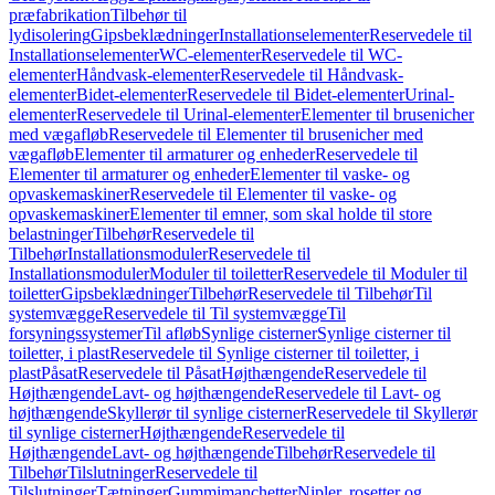
præfabrikation
Tilbehør til
lydisolering
Gipsbeklædninger
Installationselementer
Reservedele til
Installationselementer
WC-elementer
Reservedele til WC-
elementer
Håndvask-elementer
Reservedele til Håndvask-
elementer
Bidet-elementer
Reservedele til Bidet-elementer
Urinal-
elementer
Reservedele til Urinal-elementer
Elementer til brusenicher
med vægafløb
Reservedele til Elementer til brusenicher med
vægafløb
Elementer til armaturer og enheder
Reservedele til
Elementer til armaturer og enheder
Elementer til vaske- og
opvaskemaskiner
Reservedele til Elementer til vaske- og
opvaskemaskiner
Elementer til emner, som skal holde til store
belastninger
Tilbehør
Reservedele til
Tilbehør
Installationsmoduler
Reservedele til
Installationsmoduler
Moduler til toiletter
Reservedele til Moduler til
toiletter
Gipsbeklædninger
Tilbehør
Reservedele til Tilbehør
Til
systemvægge
Reservedele til Til systemvægge
Til
forsyningssystemer
Til afløb
Synlige cisterner
Synlige cisterner til
toiletter, i plast
Reservedele til Synlige cisterner til toiletter, i
plast
Påsat
Reservedele til Påsat
Højthængende
Reservedele til
Højthængende
Lavt- og højthængende
Reservedele til Lavt- og
højthængende
Skyllerør til synlige cisterner
Reservedele til Skyllerør
til synlige cisterner
Højthængende
Reservedele til
Højthængende
Lavt- og højthængende
Tilbehør
Reservedele til
Tilbehør
Tilslutninger
Reservedele til
Tilslutninger
Tætninger
Gummimanchetter
Nipler, rosetter og