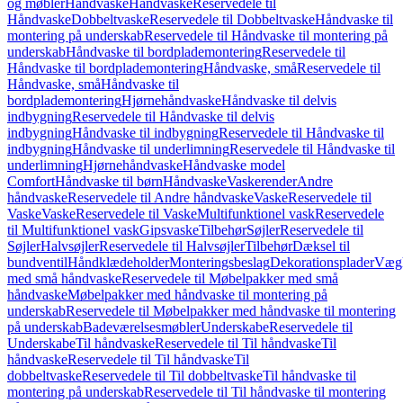
og møbler
Håndvaske
Håndvaske
Reservedele til
Håndvaske
Dobbeltvaske
Reservedele til Dobbeltvaske
Håndvaske til
montering på underskab
Reservedele til Håndvaske til montering på
underskab
Håndvaske til bordplademontering
Reservedele til
Håndvaske til bordplademontering
Håndvaske, små
Reservedele til
Håndvaske, små
Håndvaske til
bordplademontering
Hjørnehåndvaske
Håndvaske til delvis
indbygning
Reservedele til Håndvaske til delvis
indbygning
Håndvaske til indbygning
Reservedele til Håndvaske til
indbygning
Håndvaske til underlimning
Reservedele til Håndvaske til
underlimning
Hjørnehåndvaske
Håndvaske model
Comfort
Håndvaske til børn
Håndvaske
Vaskerender
Andre
håndvaske
Reservedele til Andre håndvaske
Vaske
Reservedele til
Vaske
Vaske
Reservedele til Vaske
Multifunktionel vask
Reservedele
til Multifunktionel vask
Gipsvaske
Tilbehør
Søjler
Reservedele til
Søjler
Halvsøjler
Reservedele til Halvsøjler
Tilbehør
Dæksel til
bundventil
Håndklædeholder
Monteringsbeslag
Dekorationsplader
Vægh
med små håndvaske
Reservedele til Møbelpakker med små
håndvaske
Møbelpakker med håndvaske til montering på
underskab
Reservedele til Møbelpakker med håndvaske til montering
på underskab
Badeværelsesmøbler
Underskabe
Reservedele til
Underskabe
Til håndvaske
Reservedele til Til håndvaske
Til
håndvaske
Reservedele til Til håndvaske
Til
dobbeltvaske
Reservedele til Til dobbeltvaske
Til håndvaske til
montering på underskab
Reservedele til Til håndvaske til montering