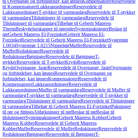
til Overgange og forbindelser, kan løsnes
Kompensatorer
Reservedele
til Kompensatorer
Lukkeanordninger
Reservedele til
Lukkeanordninger
T-stykker til varmeanlæg
Reservedele til T-stykker
til varmeanlæg
Tilslutninger til varmeanlæg
Reservedele til
Tilslutninger til varmeanlæg
Tilbehør til Geberit Mapress
Therm
Beskyttelseskapper til rørender
Systempakninger
Beslag til
rør
Geberit Mapress El-Forzinket
Geberit Mapress El-
Forzinket
Reservedele til Geberit Mapress El-Forzinket
Systemrør
1.0034
Systemrør 1.0215
Nippelrør
Muffer
Reservedele til
Muffer
Reduktioner
Reservedele til
Reduktioner
Bøjninger
Reservedele til Bøjninger
T-
stykker
Reservedele til T-stykker
Kryds
Reservedele til
Kryds
Overgange, faste
Reservedele til Overgange, faste
Overgange
og forbindelser, kan løsnes
Reservedele til Overgange og
forbindelser, kan løsnes
Kompensatorer
Reservedele til
Kompensatorer
Lukkeanordninger
Reservedele til
Lukkeanordninger
Muffer til varmeanlæg
Reservedele til Muffer til
varmeanlæg
T-stykker til varmeanlæg
Reservedele til T-stykker til
varmeanlæg
Tilslutninger til varmeanlæg
Reservedele til Tilslutninger
til varmeanlæg
Tilbehør til Geberit Mapress El-Forzinket
Pakninger
til rør og fittings
Afdækninger til rør
Beslag til rør
Beslag til
tilslutninger
Systempakninger
Geberit Mapress Kobber
Geberit
Mapress Kobber
Reservedele til Geberit Mapress
Kobber
Muffer
Reservedele til Muffer
Reduktioner
Reservedele til
Reduktioner
Bøjninger
Reservedele til Bøjninger
T-