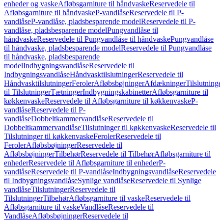
enheder og vaske
Afløbsgarniture til håndvaske
Reservedele til
Afløbsgarniture til håndvaske
P-vandlåse
Reservedele til P-
vandlåse
P-vandlåse, pladsbesparende model
Reservedele til P-
vandlåse, pladsbesparende model
Pungvandlåse til
håndvaske
Reservedele til Pungvandlåse til håndvaske
Pungvandlåse
til håndvaske, pladsbesparende model
Reservedele til Pungvandlåse
til håndvaske, pladsbesparende
model
Indbygningsvandlåse
Reservedele til
Indbygningsvandlåse
Håndvasktilslutninger
Reservedele til
Håndvasktilslutninger
Feroler
Afløbsbøjninger
Afdækninger
Tilslutning
til Tilslutninger
Tætninger
Indbygningskabinetter
Afløbsgarniture til
køkkenvaske
Reservedele til Afløbsgarniture til køkkenvaske
P-
vandlåse
Reservedele til P-
vandlåse
Dobbeltkammervandlåse
Reservedele til
Dobbeltkammervandlåse
Tilslutninger til køkkenvaske
Reservedele til
Tilslutninger til køkkenvaske
Feroler
Reservedele til
Feroler
Afløbsbøjninger
Reservedele til
Afløbsbøjninger
Tilbehør
Reservedele til Tilbehør
Afløbsgarniture til
enheder
Reservedele til Afløbsgarniture til enheder
P-
vandlåse
Reservedele til P-vandlåse
Indbygningsvandlåse
Reservedele
til Indbygningsvandlåse
Synlige vandlåse
Reservedele til Synlige
vandlåse
Tilslutninger
Reservedele til
Tilslutninger
Tilbehør
Afløbsgarniture til vaske
Reservedele til
Afløbsgarniture til vaske
Vandlåse
Reservedele til
Vandlåse
Afløbsbøjninger
Reservedele til