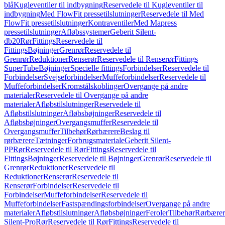
blå
Kugleventiler til indbygning
Reservedele til Kugleventiler til
indbygning
Med FlowFit pressetilslutninger
Reservedele til Med
FlowFit pressetilslutninger
Kontraventiler
Med Mapress
pressetilslutninger
Afløbssystemer
Geberit Silent-
db20
Rør
Fittings
Reservedele til
Fittings
Bøjninger
Grenrør
Reservedele til
Grenrør
Reduktioner
Renserør
Reservedele til Renserør
Fittings
SuperTube
Bøjninger
Specielle fittings
Forbindelser
Reservedele til
Forbindelser
Svejseforbindelser
Muffeforbindelser
Reservedele til
Muffeforbindelser
Kromstålskoblinger
Overgange på andre
materialer
Reservedele til Overgange på andre
materialer
Afløbstilslutninger
Reservedele til
Afløbstilslutninger
Afløbsbøjninger
Reservedele til
Afløbsbøjninger
Overgangsmuffer
Reservedele til
Overgangsmuffer
Tilbehør
Rørbærere
Beslag til
rørbærere
Tætninger
Forbrugsmateriale
Geberit Silent-
PP
Rør
Reservedele til Rør
Fittings
Reservedele til
Fittings
Bøjninger
Reservedele til Bøjninger
Grenrør
Reservedele til
Grenrør
Reduktioner
Reservedele til
Reduktioner
Renserør
Reservedele til
Renserør
Forbindelser
Reservedele til
Forbindelser
Muffeforbindelser
Reservedele til
Muffeforbindelser
Fastspændingsforbindelser
Overgange på andre
materialer
Afløbstilslutninger
Afløbsbøjninger
Feroler
Tilbehør
Rørbærer
Silent-Pro
Rør
Reservedele til Rør
Fittings
Reservedele til