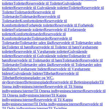
toiletter
Toiletter
Reservedele til Toiletter
Gulvstående
toiletter
Reservedele til Gulvstående toiletter
Toiletter
Reservedele til
Toiletter
Toiletsæder
Reservedele til
Toiletsæder
Toiletsæder
Reservedele til
Toiletsæder
Komforttoiletter
Reservedele til
Komforttoiletter
Forhøjede toiletter
Reservedele til Forhøjede
toiletter
Forlængede toiletter
Reservedele til Forlængede
toiletter
Komforttoiletsæder
Reservedele til
Komforttoiletsæder
Toiletsæder
Reservedele til
Toiletsæder
Toiletsæder uden låg
Reservedele til Toiletsæder uden
låg
Toiletter til børn
Reservedele til Toiletter til børn
Væghængte
toiletter
Reservedele til Væghængte toiletter
Gulvstående
toiletter
Reservedele til Gulvstående toiletter
Toiletsæder til
børn
Reservedele til Toiletsæder til børn
Toiletsæder
Reservedele til
Toiletsæder
Toiletsæder uden låg
Reservedele til Toiletsæder uden
låg
Bideter
Væghængte bideter
Reservedele til Væghængte
bideter
Gulvstående bideter
Tilbehør
Reservedele til
Tilbehør
Betjeningsplader og WC-
skyllestyringer
Betjeningsplader
Reservedele til Betjeningsplader
Til
Sigma indbygningscisterner
Reservedele til Til Sigma
indbygningscisterner
Til Omega indbygningscisterner
Reservedele til
Til Omega indbygningscisterner
Til Kappa
indbygningscisterner
Reservedele til Til Kappa
indbygningscisterner
Til Delta indbygningscisterner
Reservedele til
Til Delta indbygningscisterner
Til Twinline