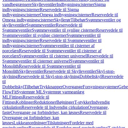
vandbegrænsere
Skylleventiler
Indbygningscisterner
Sigma
indbygningscisterner
Reservedele til Sigma
indbygningscisterner
Omega indbygningscisterner
Reservedele til
Omega indbygningscisterner
Skyllerør
Tilbehør
Svømmeventiler og
skylleventiler
Svømmeventiler
Reservedele til
Svømmeventiler
Svømmeventiler til synlige cisterner
Reservedele til
Svømmeventiler til synlige cisterner
Svømmeventiler til
indbygningscisterner
Reservedele til Svømmeventiler til
indbygningscisterner
Svømmeventiler til cisterner af
porcelæn
Reservedele til Svømmeventiler til cisterner af
porcelæn
Svømmeventiler til cisterner universel
Reservedele til
Svømmeventiler til cisterner universel
Svømmeventiler til
Monolith
Reservedele til Svømmeventiler til
Monolith
Skylleventiler
Reservedele til Skylleventiler
Skyl-stop-
skylning
Reservedele til Skyl-stop-skylning
Dobbeltskyl
Reservedele
til
Dobbeltskyl
Tilbehør
Trykknapper
Overgange
Forsyningssystemer
Geber
FlowFit
Systemrør ML
Systemrør varmeanlæg
ML
Fittings
Reservedele til
Fittings
Koblinger
Reduktioner
Bøjninger
T-stykker
Indvendig
cirkulation
Reservedele til Indvendig cirkulation
Overgange,
faste
Overgange og forbindelser, kan løsnes
Reservedele til
Overgange og forbindelser, kan
løsnes
Lukkeanordninger
Tilslutninger
Fordeler med
gevindsamling
Reservedele til Fordeler med gevindsamling
T-stykker