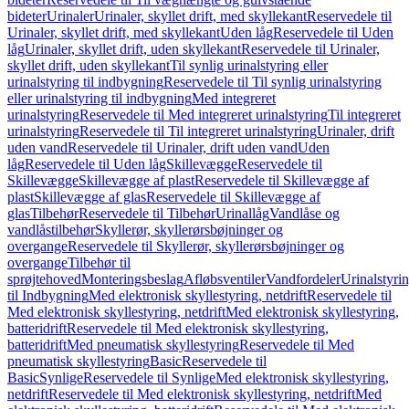
bideter
Urinaler
Urinaler, skyllet drift, med skyllekant
Reservedele til
Urinaler, skyllet drift, med skyllekant
Uden låg
Reservedele til Uden
låg
Urinaler, skyllet drift, uden skyllekant
Reservedele til Urinaler,
skyllet drift, uden skyllekant
Til synlig urinalstyring eller
urinalstyring til indbygning
Reservedele til Til synlig urinalstyring
eller urinalstyring til indbygning
Med integreret
urinalstyring
Reservedele til Med integreret urinalstyring
Til integreret
urinalstyring
Reservedele til Til integreret urinalstyring
Urinaler, drift
uden vand
Reservedele til Urinaler, drift uden vand
Uden
låg
Reservedele til Uden låg
Skillevægge
Reservedele til
Skillevægge
Skillevægge af plast
Reservedele til Skillevægge af
plast
Skillevægge af glas
Reservedele til Skillevægge af
glas
Tilbehør
Reservedele til Tilbehør
Urinallåg
Vandlåse og
vandlåstilbehør
Skyllerør, skyllerørsbøjninger og
overgange
Reservedele til Skyllerør, skyllerørsbøjninger og
overgange
Tilbehør til
sprøjtehoved
Monteringsbeslag
Afløbsventiler
Vandfordeler
Urinalstyri
til Indbygning
Med elektronisk skyllestyring, netdrift
Reservedele til
Med elektronisk skyllestyring, netdrift
Med elektronisk skyllestyring,
batteridrift
Reservedele til Med elektronisk skyllestyring,
batteridrift
Med pneumatisk skyllestyring
Reservedele til Med
pneumatisk skyllestyring
Basic
Reservedele til
Basic
Synlige
Reservedele til Synlige
Med elektronisk skyllestyring,
netdrift
Reservedele til Med elektronisk skyllestyring, netdrift
Med