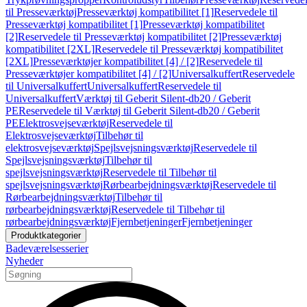
til Presseværktøj
Presseværktøj kompatibilitet [1]
Reservedele til
Presseværktøj kompatibilitet [1]
Presseværktøj kompatibilitet
[2]
Reservedele til Presseværktøj kompatibilitet [2]
Presseværktøj
kompatibilitet [2XL]
Reservedele til Presseværktøj kompatibilitet
[2XL]
Presseværktøjer kompatibilitet [4] / [2]
Reservedele til
Presseværktøjer kompatibilitet [4] / [2]
Universalkuffert
Reservedele
til Universalkuffert
Universalkuffert
Reservedele til
Universalkuffert
Værktøj til Geberit Silent-db20 / Geberit
PE
Reservedele til Værktøj til Geberit Silent-db20 / Geberit
PE
Elektrosvejseværktøj
Reservedele til
Elektrosvejseværktøj
Tilbehør til
elektrosvejseværktøj
Spejlsvejsningsværktøj
Reservedele til
Spejlsvejsningsværktøj
Tilbehør til
spejlsvejsningsværktøj
Reservedele til Tilbehør til
spejlsvejsningsværktøj
Rørbearbejdningsværktøj
Reservedele til
Rørbearbejdningsværktøj
Tilbehør til
rørbearbejdningsværktøj
Reservedele til Tilbehør til
rørbearbejdningsværktøj
Fjernbetjeninger
Fjernbetjeninger
Produktkategorier
Badeværelsesserier
Nyheder