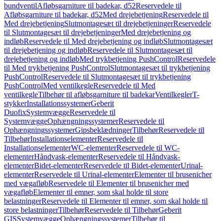
bundventil
Afløbsgarniture til badekar, d52
Reservedele til
Afløbsgarniture til badekar, d52
Med drejebetjening
Reservedele til
Med drejebetjening
Slutmontagesæt til drejebetjeninger
Reservedele
til Slutmontagesæt til drejebetjeninger
Med drejebetjening og
indløb
Reservedele til Med drejebetjening og indløb
Slutmontagesæt
til drejebetjening og indløb
Reservedele til Slutmontagesæt til
drejebetjening og indløb
Med trykbetjening PushControl
Reservedele
til Med trykbetjening PushControl
Slutmontagesæt til trykbetjening
PushControl
Reservedele til Slutmontagesæt til trykbetjening
PushControl
Med ventilkegle
Reservedele til Med
ventilkegle
Tilbehør til afløbsgarniture til badekar
Ventilkegler
T-
stykker
Installationssystemer
Geberit
Duofix
Systemvægge
Reservedele til
Systemvægge
Ophængningssystemer
Reservedele til
Ophængningssystemer
Gipsbeklædninger
Tilbehør
Reservedele til
Tilbehør
Installationselementer
Reservedele til
Installationselementer
WC-elementer
Reservedele til WC-
elementer
Håndvask-elementer
Reservedele til Håndvask-
elementer
Bidet-elementer
Reservedele til Bidet-elementer
Urinal-
elementer
Reservedele til Urinal-elementer
Elementer til brusenicher
med vægafløb
Reservedele til Elementer til brusenicher med
vægafløb
Elementer til emner, som skal holde til store
belastninger
Reservedele til Elementer til emner, som skal holde til
store belastninger
Tilbehør
Reservedele til Tilbehør
Geberit
GIS
Systemvægge
Ophængningssystemer
Tilbehør til