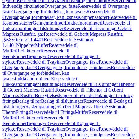
stykker
Reservedele til T-stykker
Indvendig cirkulation
Reservedele til
Indvendig cirkulation
Overgange, faste
Reservedele til Overgange,
faste
Overgange og forbindelser, kan løsnes
Reservedele til
Overgange og forbindelser, kan løsnes
Kompensatorer
Reservedele til
Kompensatorer
Gennemføringer
Lukkeanordninger
Reservedele til
Lukkeanordninger
Tilslutninger
Reservedele til Tilslutninger
Geberit
Mapress Rustfrit, gas
Reservedele til Geberit Mapress Rustfrit,
gas
Systemrør 1.4401
Reservedele til Systemrør
1.4401
Nippelrør
Muffer
Reservedele til
Muffer
Reduktioner
Reservedele til
Reduktioner
Bøjninger
Reservedele til Bøjninger
T-
stykker
Reservedele til T-stykker
Overgange, faste
Reservedele til
Overgange, faste
Overgange og forbindelser, kan løsnes
Reservedele
til Overgange og forbindelser, kan
løsnes
Lukkeanordninger
Reservedele til
Lukkeanordninger
Tilslutninger
Reservedele til Tilslutninger
Tilbehør
til Geberit Mapress Rustfrit
Reservedele til Tilbehør til Geberit
Mapress Rustfrit
Beskyttelseskapper til rørender
Pakninger til rør og
fittings
Beslag til rør
Beslag til tilslutninger
Reservedele til Beslag til
tilslutninger
Systempakninger
Geberit Mapress Therm
Systemrør
Therm
Fittings
Reservedele til Fittings
Muffer
Reservedele til
Muffer
Reduktioner
Reservedele til
Reduktioner
Bøjninger
Reservedele til Bøjninger
T-
stykker
Reservedele til T-stykker
Overgange, faste
Reservedele til
Overgange, faste
Overgange og forbindelser, kan løsnes
Reservedele