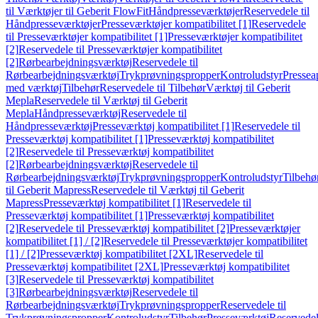
til Værktøjer til Geberit FlowFit
Håndpresseværktøjer
Reservedele til
Håndpresseværktøjer
Presseværktøjer kompatibilitet [1]
Reservedele
til Presseværktøjer kompatibilitet [1]
Presseværktøjer kompatibilitet
[2]
Reservedele til Presseværktøjer kompatibilitet
[2]
Rørbearbejdningsværktøj
Reservedele til
Rørbearbejdningsværktøj
Trykprøvningspropper
Kontroludstyr
Pressea
med værktøj
Tilbehør
Reservedele til Tilbehør
Værktøj til Geberit
Mepla
Reservedele til Værktøj til Geberit
Mepla
Håndpresseværktøj
Reservedele til
Håndpresseværktøj
Presseværktøj kompatibilitet [1]
Reservedele til
Presseværktøj kompatibilitet [1]
Presseværktøj kompatibilitet
[2]
Reservedele til Presseværktøj kompatibilitet
[2]
Rørbearbejdningsværktøj
Reservedele til
Rørbearbejdningsværktøj
Trykprøvningspropper
Kontroludstyr
Tilbehø
til Geberit Mapress
Reservedele til Værktøj til Geberit
Mapress
Presseværktøj kompatibilitet [1]
Reservedele til
Presseværktøj kompatibilitet [1]
Presseværktøj kompatibilitet
[2]
Reservedele til Presseværktøj kompatibilitet [2]
Presseværktøjer
kompatibilitet [1] / [2]
Reservedele til Presseværktøjer kompatibilitet
[1] / [2]
Presseværktøj kompatibilitet [2XL]
Reservedele til
Presseværktøj kompatibilitet [2XL]
Presseværktøj kompatibilitet
[3]
Reservedele til Presseværktøj kompatibilitet
[3]
Rørbearbejdningsværktøj
Reservedele til
Rørbearbejdningsværktøj
Trykprøvningspropper
Reservedele til
Trykprøvningspropper
Kontroludstyr
Tilbehør
Presseværktøj
Reservede