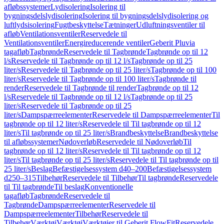
afløbssystemer
Lydisolering
Isolering til
bygningsdelslydisolering
Isolering til bygningsdelslydisolering og
luftlydsisolering
Fugtbeskyttelse
Tætninger
Udluftningsventiler til
afløb
Ventilationsventiler
Reservedele til
Ventilationsventiler
Energireducerende ventiler
Geberit Pluvia
tagafløb
Tagbrønde
Reservedele til Tagbrønde
Tagbrønde op til 12
l/s
Reservedele til Tagbrønde op til 12 l/s
Tagbrønde op til 25
liter/s
Reservedele til Tagbrønde op til 25 liter/s
Tagbrønde op til 100
liter/s
Reservedele til Tagbrønde op til 100 liter/s
Tagbrønde til
render
Reservedele til Tagbrønde til render
Tagbrønde op til 12
l/s
Reservedele til Tagbrønde op til 12 l/s
Tagbrønde op til 25
liter/s
Reservedele til Tagbrønde op til 25
liter/s
Dampspærreelementer
Reservedele til Dampspærreelementer
Til
tagbrønde op til 12 liter/s
Reservedele til Til tagbrønde op til 12
liter/s
Til tagbrønde op til 25 liter/s
Brandbeskyttelse
Brandbeskyttelse
til afløbssystemer
Nødoverløb
Reservedele til Nødoverløb
Til
tagbrønde op til 12 liter/s
Reservedele til Til tagbrønde op til 12
liter/s
Til tagbrønde op til 25 liter/s
Reservedele til Til tagbrønde op til
25 liter/s
Beslag
Befæstigelsessystem d40–200
Befæstigelsessystem
d250–315
Tilbehør
Reservedele til Tilbehør
Til tagbrønde
Reservedele
til Til tagbrønde
Til beslag
Konventionelle
tagafløb
Tagbrønde
Reservedele til
Tagbrønde
Dampspærreelementer
Reservedele til
Dampspærreelementer
Tilbehør
Reservedele til
Tilbehør
Værktøj
Værktøj
Værktøjer til Geberit FlowFit
Reservedele