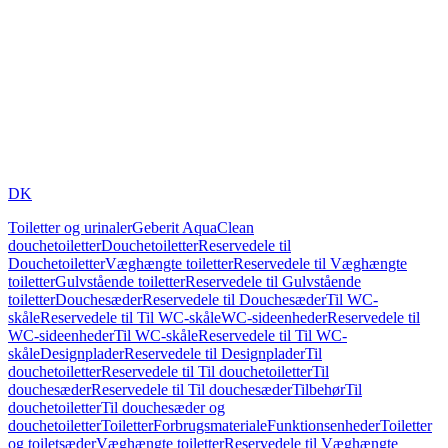
DK
Toiletter og urinaler
Geberit AquaClean
douchetoiletter
Douchetoiletter
Reservedele til
Douchetoiletter
Væghængte toiletter
Reservedele til Væghængte
toiletter
Gulvstående toiletter
Reservedele til Gulvstående
toiletter
Douchesæder
Reservedele til Douchesæder
Til WC-
skåle
Reservedele til Til WC-skåle
WC-sideenheder
Reservedele til
WC-sideenheder
Til WC-skåle
Reservedele til Til WC-
skåle
Designplader
Reservedele til Designplader
Til
douchetoiletter
Reservedele til Til douchetoiletter
Til
douchesæder
Reservedele til Til douchesæder
Tilbehør
Til
douchetoiletter
Til douchesæder og
douchetoiletter
Toiletter
Forbrugsmateriale
Funktionsenheder
Toiletter
og toiletsæder
Væghængte toiletter
Reservedele til Væghængte