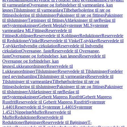
til varmeanlæg
Overgange og forbindelser til varmeanlæg, kan
løsnes
Tilslutninger til varmeanlæg
Tilbehør
Isolering til rør og
fittings
Isolering til tilslutninger
Pakninger til rør og fittings
Pakninger
til tilslutninger
Tætninger til fittings
Afdækninger til rør
Beslag til
rør
Systempakninger
Geberit Mepla
Systemrør ML
Systemrør
varmeanlæg ML
Fittings
Reservedele til
Fittings
Koblinger
Reservedele til Koblinger
Reduktioner
Reservedele
til Reduktioner
Vinkel
Reservedele til Vinkel
T-stykker
Reservedele til
T-stykker
Indvendig cirkulation
Reservedele til Indvendig
cirkulation
Overgange, faste
Reservedele til Overgange,
faste
Overgange og forbindelser, kan løsnes
Reservedele til
Overgange og forbindelser, kan
løsnes
Lukkeanordninger
Reservedele til
Lukkeanordninger
Tilslutninger
Reservedele til Tilslutninger
Fordeler
med gevindsamling
Tilslutninger til varmeanlæg
Reservedele til
Tilslutninger til varmeanlæg
Tilbehør
Isolering til rør og
fittings
Isolering til tilslutninger
Pakninger til rør og fittings
Pakninger
til tilslutninger
Afdækninger til rør
Beslag til
rør
Systempakninger
Geberit Mapress Rustfrit
Geberit Mapress
Rustfrit
Reservedele til Geberit Mapress Rustfrit
Systemrør
1.4401
Reservedele til Systemrør 1.4401
Systemrør
1.4521
Nippelrør
Muffer
Reservedele til
Muffer
Reduktioner
Reservedele til
Reduktioner
Bøjninger
Reservedele til Bøjninger
T-