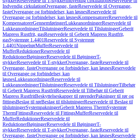
stykker
Reservedele til T-stykker
Indvendig cirkulation
Reservedele til
Indvendig cirkulation
Overgange, faste
Reservedele til Overgange,
faste
Overgange og forbindelser, kan løsnes
Reservedele til
Overgange og forbindelser, kan løsnes
Kompensatorer
Reservedele til
Kompensatorer
Gennemføringer
Lukkeanordninger
Reservedele til
Lukkeanordninger
Tilslutninger
Reservedele til Tilslutninger
Geberit
Mapress Rustfrit, gas
Reservedele til Geberit Mapress Rustfrit,
gas
Systemrør 1.4401
Reservedele til Systemrør
1.4401
Nippelrør
Muffer
Reservedele til
Muffer
Reduktioner
Reservedele til
Reduktioner
Bøjninger
Reservedele til Bøjninger
T-
stykker
Reservedele til T-stykker
Overgange, faste
Reservedele til
Overgange, faste
Overgange og forbindelser, kan løsnes
Reservedele
til Overgange og forbindelser, kan
løsnes
Lukkeanordninger
Reservedele til
Lukkeanordninger
Tilslutninger
Reservedele til Tilslutninger
Tilbehør
til Geberit Mapress Rustfrit
Reservedele til Tilbehør til Geberit
Mapress Rustfrit
Beskyttelseskapper til rørender
Pakninger til rør og
fittings
Beslag til rør
Beslag til tilslutninger
Reservedele til Beslag til
tilslutninger
Systempakninger
Geberit Mapress Therm
Systemrør
Therm
Fittings
Reservedele til Fittings
Muffer
Reservedele til
Muffer
Reduktioner
Reservedele til
Reduktioner
Bøjninger
Reservedele til Bøjninger
T-
stykker
Reservedele til T-stykker
Overgange, faste
Reservedele til
Overgange, faste
Overgange og forbindelser, kan løsnes
Reservedele