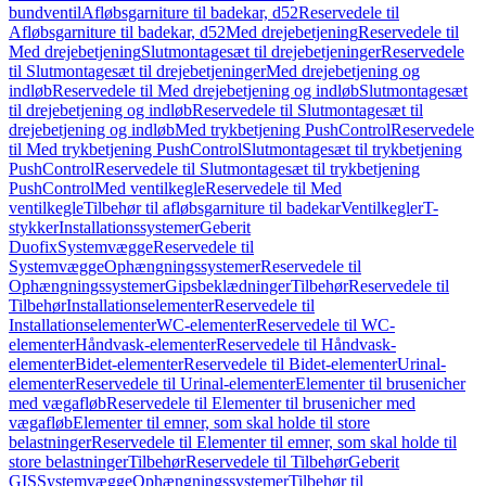
bundventil
Afløbsgarniture til badekar, d52
Reservedele til
Afløbsgarniture til badekar, d52
Med drejebetjening
Reservedele til
Med drejebetjening
Slutmontagesæt til drejebetjeninger
Reservedele
til Slutmontagesæt til drejebetjeninger
Med drejebetjening og
indløb
Reservedele til Med drejebetjening og indløb
Slutmontagesæt
til drejebetjening og indløb
Reservedele til Slutmontagesæt til
drejebetjening og indløb
Med trykbetjening PushControl
Reservedele
til Med trykbetjening PushControl
Slutmontagesæt til trykbetjening
PushControl
Reservedele til Slutmontagesæt til trykbetjening
PushControl
Med ventilkegle
Reservedele til Med
ventilkegle
Tilbehør til afløbsgarniture til badekar
Ventilkegler
T-
stykker
Installationssystemer
Geberit
Duofix
Systemvægge
Reservedele til
Systemvægge
Ophængningssystemer
Reservedele til
Ophængningssystemer
Gipsbeklædninger
Tilbehør
Reservedele til
Tilbehør
Installationselementer
Reservedele til
Installationselementer
WC-elementer
Reservedele til WC-
elementer
Håndvask-elementer
Reservedele til Håndvask-
elementer
Bidet-elementer
Reservedele til Bidet-elementer
Urinal-
elementer
Reservedele til Urinal-elementer
Elementer til brusenicher
med vægafløb
Reservedele til Elementer til brusenicher med
vægafløb
Elementer til emner, som skal holde til store
belastninger
Reservedele til Elementer til emner, som skal holde til
store belastninger
Tilbehør
Reservedele til Tilbehør
Geberit
GIS
Systemvægge
Ophængningssystemer
Tilbehør til