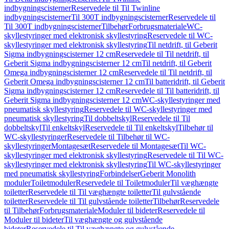
indbygningscisterner
Reservedele til Til Twinline
indbygningscisterner
Til 300T indbygningscisterner
Reservedele til
Til 300T indbygningscisterner
Tilbehør
Forbrugsmateriale
WC-
skyllestyringer med elektronisk skyllestyring
Reservedele til WC-
skyllestyringer med elektronisk skyllestyring
Til netdrift, til Geberit
Sigma indbygningscisterner 12 cm
Reservedele til Til netdrift, til
Geberit Sigma indbygningscisterner 12 cm
Til netdrift, til Geberit
Omega indbygningscisterner 12 cm
Reservedele til Til netdrift, til
Geberit Omega indbygningscisterner 12 cm
Til batteridrift, til Geberit
Sigma indbygningscisterner 12 cm
Reservedele til Til batteridrift, til
Geberit Sigma indbygningscisterner 12 cm
WC-skyllestyringer med
pneumatisk skyllestyring
Reservedele til WC-skyllestyringer med
pneumatisk skyllestyring
Til dobbeltskyl
Reservedele til Til
dobbeltskyl
Til enkeltskyl
Reservedele til Til enkeltskyl
Tilbehør til
WC-skyllestyringer
Reservedele til Tilbehør til WC-
skyllestyringer
Montagesæt
Reservedele til Montagesæt
Til WC-
skyllestyringer med elektronisk skyllestyring
Reservedele til Til WC-
skyllestyringer med elektronisk skyllestyring
Til WC-skyllestyringer
med pneumatisk skyllestyring
Forbindelser
Geberit Monolith
moduler
Toiletmoduler
Reservedele til Toiletmoduler
Til væghængte
toiletter
Reservedele til Til væghængte toiletter
Til gulvstående
toiletter
Reservedele til Til gulvstående toiletter
Tilbehør
Reservedele
til Tilbehør
Forbrugsmateriale
Moduler til bideter
Reservedele til
Moduler til bideter
Til væghængte og gulvstående
bideter
Reservedele til Til væghængte og gulvstående