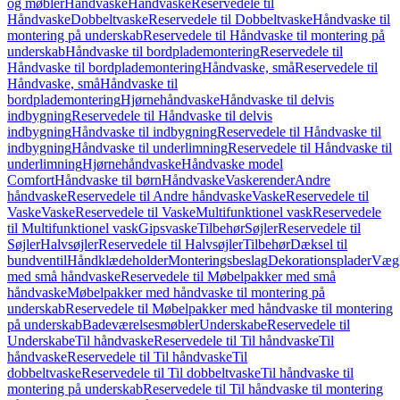
og møbler
Håndvaske
Håndvaske
Reservedele til
Håndvaske
Dobbeltvaske
Reservedele til Dobbeltvaske
Håndvaske til
montering på underskab
Reservedele til Håndvaske til montering på
underskab
Håndvaske til bordplademontering
Reservedele til
Håndvaske til bordplademontering
Håndvaske, små
Reservedele til
Håndvaske, små
Håndvaske til
bordplademontering
Hjørnehåndvaske
Håndvaske til delvis
indbygning
Reservedele til Håndvaske til delvis
indbygning
Håndvaske til indbygning
Reservedele til Håndvaske til
indbygning
Håndvaske til underlimning
Reservedele til Håndvaske til
underlimning
Hjørnehåndvaske
Håndvaske model
Comfort
Håndvaske til børn
Håndvaske
Vaskerender
Andre
håndvaske
Reservedele til Andre håndvaske
Vaske
Reservedele til
Vaske
Vaske
Reservedele til Vaske
Multifunktionel vask
Reservedele
til Multifunktionel vask
Gipsvaske
Tilbehør
Søjler
Reservedele til
Søjler
Halvsøjler
Reservedele til Halvsøjler
Tilbehør
Dæksel til
bundventil
Håndklædeholder
Monteringsbeslag
Dekorationsplader
Vægh
med små håndvaske
Reservedele til Møbelpakker med små
håndvaske
Møbelpakker med håndvaske til montering på
underskab
Reservedele til Møbelpakker med håndvaske til montering
på underskab
Badeværelsesmøbler
Underskabe
Reservedele til
Underskabe
Til håndvaske
Reservedele til Til håndvaske
Til
håndvaske
Reservedele til Til håndvaske
Til
dobbeltvaske
Reservedele til Til dobbeltvaske
Til håndvaske til
montering på underskab
Reservedele til Til håndvaske til montering