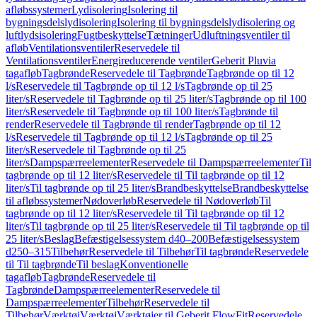
afløbssystemer
Lydisolering
Isolering til
bygningsdelslydisolering
Isolering til bygningsdelslydisolering og
luftlydsisolering
Fugtbeskyttelse
Tætninger
Udluftningsventiler til
afløb
Ventilationsventiler
Reservedele til
Ventilationsventiler
Energireducerende ventiler
Geberit Pluvia
tagafløb
Tagbrønde
Reservedele til Tagbrønde
Tagbrønde op til 12
l/s
Reservedele til Tagbrønde op til 12 l/s
Tagbrønde op til 25
liter/s
Reservedele til Tagbrønde op til 25 liter/s
Tagbrønde op til 100
liter/s
Reservedele til Tagbrønde op til 100 liter/s
Tagbrønde til
render
Reservedele til Tagbrønde til render
Tagbrønde op til 12
l/s
Reservedele til Tagbrønde op til 12 l/s
Tagbrønde op til 25
liter/s
Reservedele til Tagbrønde op til 25
liter/s
Dampspærreelementer
Reservedele til Dampspærreelementer
Til
tagbrønde op til 12 liter/s
Reservedele til Til tagbrønde op til 12
liter/s
Til tagbrønde op til 25 liter/s
Brandbeskyttelse
Brandbeskyttelse
til afløbssystemer
Nødoverløb
Reservedele til Nødoverløb
Til
tagbrønde op til 12 liter/s
Reservedele til Til tagbrønde op til 12
liter/s
Til tagbrønde op til 25 liter/s
Reservedele til Til tagbrønde op til
25 liter/s
Beslag
Befæstigelsessystem d40–200
Befæstigelsessystem
d250–315
Tilbehør
Reservedele til Tilbehør
Til tagbrønde
Reservedele
til Til tagbrønde
Til beslag
Konventionelle
tagafløb
Tagbrønde
Reservedele til
Tagbrønde
Dampspærreelementer
Reservedele til
Dampspærreelementer
Tilbehør
Reservedele til
Tilbehør
Værktøj
Værktøj
Værktøjer til Geberit FlowFit
Reservedele