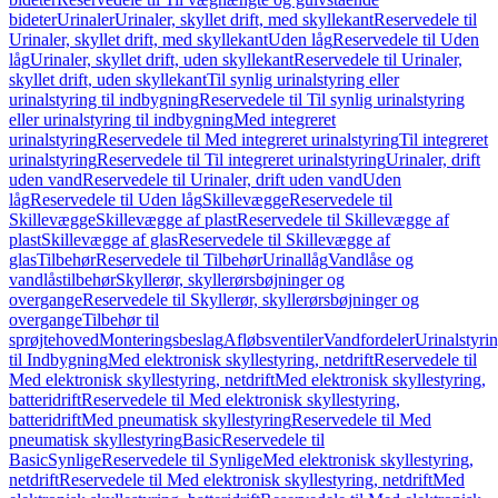
bideter
Urinaler
Urinaler, skyllet drift, med skyllekant
Reservedele til
Urinaler, skyllet drift, med skyllekant
Uden låg
Reservedele til Uden
låg
Urinaler, skyllet drift, uden skyllekant
Reservedele til Urinaler,
skyllet drift, uden skyllekant
Til synlig urinalstyring eller
urinalstyring til indbygning
Reservedele til Til synlig urinalstyring
eller urinalstyring til indbygning
Med integreret
urinalstyring
Reservedele til Med integreret urinalstyring
Til integreret
urinalstyring
Reservedele til Til integreret urinalstyring
Urinaler, drift
uden vand
Reservedele til Urinaler, drift uden vand
Uden
låg
Reservedele til Uden låg
Skillevægge
Reservedele til
Skillevægge
Skillevægge af plast
Reservedele til Skillevægge af
plast
Skillevægge af glas
Reservedele til Skillevægge af
glas
Tilbehør
Reservedele til Tilbehør
Urinallåg
Vandlåse og
vandlåstilbehør
Skyllerør, skyllerørsbøjninger og
overgange
Reservedele til Skyllerør, skyllerørsbøjninger og
overgange
Tilbehør til
sprøjtehoved
Monteringsbeslag
Afløbsventiler
Vandfordeler
Urinalstyri
til Indbygning
Med elektronisk skyllestyring, netdrift
Reservedele til
Med elektronisk skyllestyring, netdrift
Med elektronisk skyllestyring,
batteridrift
Reservedele til Med elektronisk skyllestyring,
batteridrift
Med pneumatisk skyllestyring
Reservedele til Med
pneumatisk skyllestyring
Basic
Reservedele til
Basic
Synlige
Reservedele til Synlige
Med elektronisk skyllestyring,
netdrift
Reservedele til Med elektronisk skyllestyring, netdrift
Med