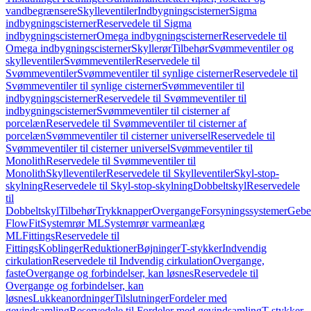
vandbegrænsere
Skylleventiler
Indbygningscisterner
Sigma
indbygningscisterner
Reservedele til Sigma
indbygningscisterner
Omega indbygningscisterner
Reservedele til
Omega indbygningscisterner
Skyllerør
Tilbehør
Svømmeventiler og
skylleventiler
Svømmeventiler
Reservedele til
Svømmeventiler
Svømmeventiler til synlige cisterner
Reservedele til
Svømmeventiler til synlige cisterner
Svømmeventiler til
indbygningscisterner
Reservedele til Svømmeventiler til
indbygningscisterner
Svømmeventiler til cisterner af
porcelæn
Reservedele til Svømmeventiler til cisterner af
porcelæn
Svømmeventiler til cisterner universel
Reservedele til
Svømmeventiler til cisterner universel
Svømmeventiler til
Monolith
Reservedele til Svømmeventiler til
Monolith
Skylleventiler
Reservedele til Skylleventiler
Skyl-stop-
skylning
Reservedele til Skyl-stop-skylning
Dobbeltskyl
Reservedele
til
Dobbeltskyl
Tilbehør
Trykknapper
Overgange
Forsyningssystemer
Geber
FlowFit
Systemrør ML
Systemrør varmeanlæg
ML
Fittings
Reservedele til
Fittings
Koblinger
Reduktioner
Bøjninger
T-stykker
Indvendig
cirkulation
Reservedele til Indvendig cirkulation
Overgange,
faste
Overgange og forbindelser, kan løsnes
Reservedele til
Overgange og forbindelser, kan
løsnes
Lukkeanordninger
Tilslutninger
Fordeler med
gevindsamling
Reservedele til Fordeler med gevindsamling
T-stykker