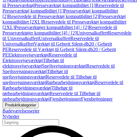
til Presseværktøj
Presseværktøj kompatibilitet [1]
Reservedele til
Presseværktøj kompatibilitet [1]
Presseværktøj kompatibilitet
[2]
Reservedele til Presseværktøj kompatibilitet [2]
Presseværktøj
kompatibilitet [2XL]
Reservedele til Presseværktøj kompatibilitet
[2XL]
Presseværktøjer kompatibilitet [4] / [2]
Reservedele til
Presseværktøjer kompatibilitet [4] / [2]
Universalkuffert
Reservedele
til Universalkuffert
Universalkuffert
Reservedele til
Universalkuffert
Værktøj til Geberit Silent-db20 / Geberit
PE
Reservedele til Værktøj til Geberit Silent-db20 / Geberit
PE
Elektrosvejseværktøj
Reservedele til
Elektrosvejseværktøj
Tilbehør til
elektrosvejseværktøj
Spejlsvejsningsværktøj
Reservedele til
Spejlsvejsningsværktøj
Tilbehør til
spejlsvejsningsværktøj
Reservedele til Tilbehør til
spejlsvejsningsværktøj
Rørbearbejdningsværktøj
Reservedele til
Rørbearbejdningsværktøj
Tilbehør til
rørbearbejdningsværktøj
Reservedele til Tilbehør til
rørbearbejdningsværktøj
Fjernbetjeninger
Fjernbetjeninger
Produktkategorier
Badeværelsesserier
Nyheder