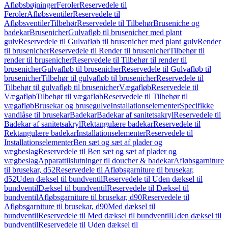
Afløbsbøjninger
Feroler
Reservedele til
Feroler
Afløbsventiler
Reservedele til
Afløbsventiler
Tilbehør
Reservedele til Tilbehør
Bruseniche og
badekar
Brusenicher
Gulvafløb til brusenicher med plant
gulv
Reservedele til Gulvafløb til brusenicher med plant gulv
Render
til brusenicher
Reservedele til Render til brusenicher
Tilbehør til
render til brusenicher
Reservedele til Tilbehør til render til
brusenicher
Gulvafløb til brusenicher
Reservedele til Gulvafløb til
brusenicher
Tilbehør til gulvafløb til brusenicher
Reservedele til
Tilbehør til gulvafløb til brusenicher
Vægafløb
Reservedele til
Vægafløb
Tilbehør til vægafløb
Reservedele til Tilbehør til
vægafløb
Brusekar og brusegulve
Installationselementer
Specifikke
vandlåse til brusekar
Badekar
Badekar af sanitetsakryl
Reservedele til
Badekar af sanitetsakryl
Rektangulære badekar
Reservedele til
Rektangulære badekar
Installationselementer
Reservedele til
Installationselementer
Ben sæt og sæt af plader og
vægbeslag
Reservedele til Ben sæt og sæt af plader og
vægbeslag
Apparattilslutninger til doucher & badekar
Afløbsgarniture
til brusekar, d52
Reservedele til Afløbsgarniture til brusekar,
d52
Uden dæksel til bundventil
Reservedele til Uden dæksel til
bundventil
Dæksel til bundventil
Reservedele til Dæksel til
bundventil
Afløbsgarniture til brusekar, d90
Reservedele til
Afløbsgarniture til brusekar, d90
Med dæksel til
bundventil
Reservedele til Med dæksel til bundventil
Uden dæksel til
bundventil
Reservedele til Uden dæksel til