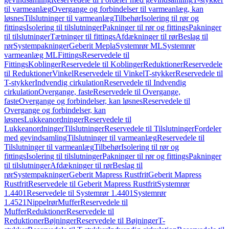
til varmeanlæg
Overgange og forbindelser til varmeanlæg, kan
løsnes
Tilslutninger til varmeanlæg
Tilbehør
Isolering til rør og
fittings
Isolering til tilslutninger
Pakninger til rør og fittings
Pakninger
til tilslutninger
Tætninger til fittings
Afdækninger til rør
Beslag til
rør
Systempakninger
Geberit Mepla
Systemrør ML
Systemrør
varmeanlæg ML
Fittings
Reservedele til
Fittings
Koblinger
Reservedele til Koblinger
Reduktioner
Reservedele
til Reduktioner
Vinkel
Reservedele til Vinkel
T-stykker
Reservedele til
T-stykker
Indvendig cirkulation
Reservedele til Indvendig
cirkulation
Overgange, faste
Reservedele til Overgange,
faste
Overgange og forbindelser, kan løsnes
Reservedele til
Overgange og forbindelser, kan
løsnes
Lukkeanordninger
Reservedele til
Lukkeanordninger
Tilslutninger
Reservedele til Tilslutninger
Fordeler
med gevindsamling
Tilslutninger til varmeanlæg
Reservedele til
Tilslutninger til varmeanlæg
Tilbehør
Isolering til rør og
fittings
Isolering til tilslutninger
Pakninger til rør og fittings
Pakninger
til tilslutninger
Afdækninger til rør
Beslag til
rør
Systempakninger
Geberit Mapress Rustfrit
Geberit Mapress
Rustfrit
Reservedele til Geberit Mapress Rustfrit
Systemrør
1.4401
Reservedele til Systemrør 1.4401
Systemrør
1.4521
Nippelrør
Muffer
Reservedele til
Muffer
Reduktioner
Reservedele til
Reduktioner
Bøjninger
Reservedele til Bøjninger
T-