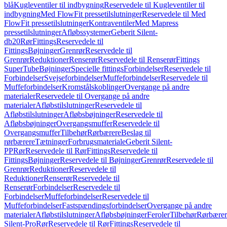
blå
Kugleventiler til indbygning
Reservedele til Kugleventiler til
indbygning
Med FlowFit pressetilslutninger
Reservedele til Med
FlowFit pressetilslutninger
Kontraventiler
Med Mapress
pressetilslutninger
Afløbssystemer
Geberit Silent-
db20
Rør
Fittings
Reservedele til
Fittings
Bøjninger
Grenrør
Reservedele til
Grenrør
Reduktioner
Renserør
Reservedele til Renserør
Fittings
SuperTube
Bøjninger
Specielle fittings
Forbindelser
Reservedele til
Forbindelser
Svejseforbindelser
Muffeforbindelser
Reservedele til
Muffeforbindelser
Kromstålskoblinger
Overgange på andre
materialer
Reservedele til Overgange på andre
materialer
Afløbstilslutninger
Reservedele til
Afløbstilslutninger
Afløbsbøjninger
Reservedele til
Afløbsbøjninger
Overgangsmuffer
Reservedele til
Overgangsmuffer
Tilbehør
Rørbærere
Beslag til
rørbærere
Tætninger
Forbrugsmateriale
Geberit Silent-
PP
Rør
Reservedele til Rør
Fittings
Reservedele til
Fittings
Bøjninger
Reservedele til Bøjninger
Grenrør
Reservedele til
Grenrør
Reduktioner
Reservedele til
Reduktioner
Renserør
Reservedele til
Renserør
Forbindelser
Reservedele til
Forbindelser
Muffeforbindelser
Reservedele til
Muffeforbindelser
Fastspændingsforbindelser
Overgange på andre
materialer
Afløbstilslutninger
Afløbsbøjninger
Feroler
Tilbehør
Rørbærer
Silent-Pro
Rør
Reservedele til Rør
Fittings
Reservedele til