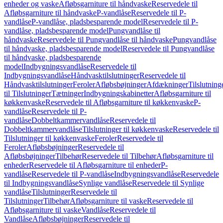
enheder og vaske
Afløbsgarniture til håndvaske
Reservedele til
Afløbsgarniture til håndvaske
P-vandlåse
Reservedele til P-
vandlåse
P-vandlåse, pladsbesparende model
Reservedele til P-
vandlåse, pladsbesparende model
Pungvandlåse til
håndvaske
Reservedele til Pungvandlåse til håndvaske
Pungvandlåse
til håndvaske, pladsbesparende model
Reservedele til Pungvandlåse
til håndvaske, pladsbesparende
model
Indbygningsvandlåse
Reservedele til
Indbygningsvandlåse
Håndvasktilslutninger
Reservedele til
Håndvasktilslutninger
Feroler
Afløbsbøjninger
Afdækninger
Tilslutning
til Tilslutninger
Tætninger
Indbygningskabinetter
Afløbsgarniture til
køkkenvaske
Reservedele til Afløbsgarniture til køkkenvaske
P-
vandlåse
Reservedele til P-
vandlåse
Dobbeltkammervandlåse
Reservedele til
Dobbeltkammervandlåse
Tilslutninger til køkkenvaske
Reservedele til
Tilslutninger til køkkenvaske
Feroler
Reservedele til
Feroler
Afløbsbøjninger
Reservedele til
Afløbsbøjninger
Tilbehør
Reservedele til Tilbehør
Afløbsgarniture til
enheder
Reservedele til Afløbsgarniture til enheder
P-
vandlåse
Reservedele til P-vandlåse
Indbygningsvandlåse
Reservedele
til Indbygningsvandlåse
Synlige vandlåse
Reservedele til Synlige
vandlåse
Tilslutninger
Reservedele til
Tilslutninger
Tilbehør
Afløbsgarniture til vaske
Reservedele til
Afløbsgarniture til vaske
Vandlåse
Reservedele til
Vandlåse
Afløbsbøjninger
Reservedele til