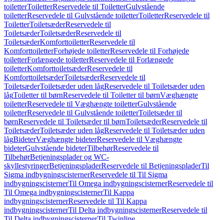
toiletter
Toiletter
Reservedele til Toiletter
Gulvstående
toiletter
Reservedele til Gulvstående toiletter
Toiletter
Reservedele til
Toiletter
Toiletsæder
Reservedele til
Toiletsæder
Toiletsæder
Reservedele til
Toiletsæder
Komforttoiletter
Reservedele til
Komforttoiletter
Forhøjede toiletter
Reservedele til Forhøjede
toiletter
Forlængede toiletter
Reservedele til Forlængede
toiletter
Komforttoiletsæder
Reservedele til
Komforttoiletsæder
Toiletsæder
Reservedele til
Toiletsæder
Toiletsæder uden låg
Reservedele til Toiletsæder uden
låg
Toiletter til børn
Reservedele til Toiletter til børn
Væghængte
toiletter
Reservedele til Væghængte toiletter
Gulvstående
toiletter
Reservedele til Gulvstående toiletter
Toiletsæder til
børn
Reservedele til Toiletsæder til børn
Toiletsæder
Reservedele til
Toiletsæder
Toiletsæder uden låg
Reservedele til Toiletsæder uden
låg
Bideter
Væghængte bideter
Reservedele til Væghængte
bideter
Gulvstående bideter
Tilbehør
Reservedele til
Tilbehør
Betjeningsplader og WC-
skyllestyringer
Betjeningsplader
Reservedele til Betjeningsplader
Til
Sigma indbygningscisterner
Reservedele til Til Sigma
indbygningscisterner
Til Omega indbygningscisterner
Reservedele til
Til Omega indbygningscisterner
Til Kappa
indbygningscisterner
Reservedele til Til Kappa
indbygningscisterner
Til Delta indbygningscisterner
Reservedele til
Til Delta indbygningscisterner
Til Twinline