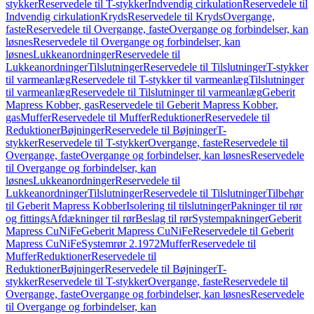
stykker
Reservedele til T-stykker
Indvendig cirkulation
Reservedele til
Indvendig cirkulation
Kryds
Reservedele til Kryds
Overgange,
faste
Reservedele til Overgange, faste
Overgange og forbindelser, kan
løsnes
Reservedele til Overgange og forbindelser, kan
løsnes
Lukkeanordninger
Reservedele til
Lukkeanordninger
Tilslutninger
Reservedele til Tilslutninger
T-stykker
til varmeanlæg
Reservedele til T-stykker til varmeanlæg
Tilslutninger
til varmeanlæg
Reservedele til Tilslutninger til varmeanlæg
Geberit
Mapress Kobber, gas
Reservedele til Geberit Mapress Kobber,
gas
Muffer
Reservedele til Muffer
Reduktioner
Reservedele til
Reduktioner
Bøjninger
Reservedele til Bøjninger
T-
stykker
Reservedele til T-stykker
Overgange, faste
Reservedele til
Overgange, faste
Overgange og forbindelser, kan løsnes
Reservedele
til Overgange og forbindelser, kan
løsnes
Lukkeanordninger
Reservedele til
Lukkeanordninger
Tilslutninger
Reservedele til Tilslutninger
Tilbehør
til Geberit Mapress Kobber
Isolering til tilslutninger
Pakninger til rør
og fittings
Afdækninger til rør
Beslag til rør
Systempakninger
Geberit
Mapress CuNiFe
Geberit Mapress CuNiFe
Reservedele til Geberit
Mapress CuNiFe
Systemrør 2.1972
Muffer
Reservedele til
Muffer
Reduktioner
Reservedele til
Reduktioner
Bøjninger
Reservedele til Bøjninger
T-
stykker
Reservedele til T-stykker
Overgange, faste
Reservedele til
Overgange, faste
Overgange og forbindelser, kan løsnes
Reservedele
til Overgange og forbindelser, kan