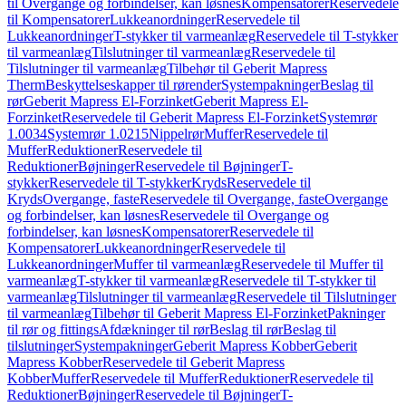
til Overgange og forbindelser, kan løsnes
Kompensatorer
Reservedele
til Kompensatorer
Lukkeanordninger
Reservedele til
Lukkeanordninger
T-stykker til varmeanlæg
Reservedele til T-stykker
til varmeanlæg
Tilslutninger til varmeanlæg
Reservedele til
Tilslutninger til varmeanlæg
Tilbehør til Geberit Mapress
Therm
Beskyttelseskapper til rørender
Systempakninger
Beslag til
rør
Geberit Mapress El-Forzinket
Geberit Mapress El-
Forzinket
Reservedele til Geberit Mapress El-Forzinket
Systemrør
1.0034
Systemrør 1.0215
Nippelrør
Muffer
Reservedele til
Muffer
Reduktioner
Reservedele til
Reduktioner
Bøjninger
Reservedele til Bøjninger
T-
stykker
Reservedele til T-stykker
Kryds
Reservedele til
Kryds
Overgange, faste
Reservedele til Overgange, faste
Overgange
og forbindelser, kan løsnes
Reservedele til Overgange og
forbindelser, kan løsnes
Kompensatorer
Reservedele til
Kompensatorer
Lukkeanordninger
Reservedele til
Lukkeanordninger
Muffer til varmeanlæg
Reservedele til Muffer til
varmeanlæg
T-stykker til varmeanlæg
Reservedele til T-stykker til
varmeanlæg
Tilslutninger til varmeanlæg
Reservedele til Tilslutninger
til varmeanlæg
Tilbehør til Geberit Mapress El-Forzinket
Pakninger
til rør og fittings
Afdækninger til rør
Beslag til rør
Beslag til
tilslutninger
Systempakninger
Geberit Mapress Kobber
Geberit
Mapress Kobber
Reservedele til Geberit Mapress
Kobber
Muffer
Reservedele til Muffer
Reduktioner
Reservedele til
Reduktioner
Bøjninger
Reservedele til Bøjninger
T-