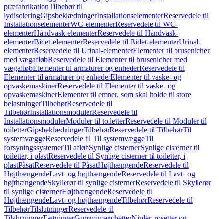
præfabrikation
Tilbehør til
lydisolering
Gipsbeklædninger
Installationselementer
Reservedele til
Installationselementer
WC-elementer
Reservedele til WC-
elementer
Håndvask-elementer
Reservedele til Håndvask-
elementer
Bidet-elementer
Reservedele til Bidet-elementer
Urinal-
elementer
Reservedele til Urinal-elementer
Elementer til brusenicher
med vægafløb
Reservedele til Elementer til brusenicher med
vægafløb
Elementer til armaturer og enheder
Reservedele til
Elementer til armaturer og enheder
Elementer til vaske- og
opvaskemaskiner
Reservedele til Elementer til vaske- og
opvaskemaskiner
Elementer til emner, som skal holde til store
belastninger
Tilbehør
Reservedele til
Tilbehør
Installationsmoduler
Reservedele til
Installationsmoduler
Moduler til toiletter
Reservedele til Moduler til
toiletter
Gipsbeklædninger
Tilbehør
Reservedele til Tilbehør
Til
systemvægge
Reservedele til Til systemvægge
Til
forsyningssystemer
Til afløb
Synlige cisterner
Synlige cisterner til
toiletter, i plast
Reservedele til Synlige cisterner til toiletter, i
plast
Påsat
Reservedele til Påsat
Højthængende
Reservedele til
Højthængende
Lavt- og højthængende
Reservedele til Lavt- og
højthængende
Skyllerør til synlige cisterner
Reservedele til Skyllerør
til synlige cisterner
Højthængende
Reservedele til
Højthængende
Lavt- og højthængende
Tilbehør
Reservedele til
Tilbehør
Tilslutninger
Reservedele til
Tilslutninger
Tætninger
Gummimanchetter
Nipler, rosetter og