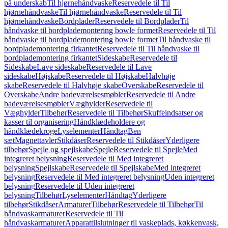
på underskab
Til hjørnehåndvaske
Reservedele til Til
hjørnehåndvaske
Til hjørnehåndvaske
Reservedele til Til
hjørnehåndvaske
Bordplader
Reservedele til Bordplader
Til
håndvaske til bordplademontering bowle formet
Reservedele til Til
håndvaske til bordplademontering bowle formet
Til håndvaske til
bordplademontering firkantet
Reservedele til Til håndvaske til
bordplademontering firkantet
Sideskabe
Reservedele til
Sideskabe
Lave sideskabe
Reservedele til Lave
sideskabe
Højskabe
Reservedele til Højskabe
Halvhøje
skabe
Reservedele til Halvhøje skabe
Overskabe
Reservedele til
Overskabe
Andre badeværelsesmøbler
Reservedele til Andre
badeværelsesmøbler
Væghylder
Reservedele til
Væghylder
Tilbehør
Reservedele til Tilbehør
Skuffeindsatser og
kasser til organisering
Håndklædeholdere og
håndklædekroge
Lyselementer
Håndtag
Ben
sæt
Magnettavler
Stikdåser
Reservedele til Stikdåser
Yderligere
tilbehør
Spejle og spejlskabe
Spejle
Reservedele til Spejle
Med
integreret belysning
Reservedele til Med integreret
belysning
Spejlskabe
Reservedele til Spejlskabe
Med integreret
belysning
Reservedele til Med integreret belysning
Uden integreret
belysning
Reservedele til Uden integreret
belysning
Tilbehør
Lyselementer
Håndtag
Yderligere
tilbehør
Stikdåser
Armaturer
Tilbehør
Reservedele til Tilbehør
Til
håndvaskarmaturer
Reservedele til Til
håndvaskarmaturer
Apparattilslutninger til vaskeplads, køkkenvask,