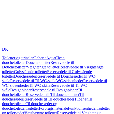
DK
Toiletter og urinaler
Geberit AquaClean
douchetoiletter
Douchetoiletter
Reservedele til
Douchetoiletter
Væghængte toiletter
Reservedele til Væghængte
toiletter
Gulvstående toiletter
Reservedele til Gulvstående
toiletter
Douchesæder
Reservedele til Douchesæder
Til WC-
skåle
Reservedele til Til WC-skåle
WC-sideenheder
Reservedele til
WC-sideenheder
Til WC-skåle
Reservedele til Til WC-
skåle
Designplader
Reservedele til Designplader
Til
douchetoiletter
Reservedele til Til douchetoiletter
Til
douchesæder
Reservedele til Til douchesæder
Tilbehør
Til
douchetoiletter
Til douchesæder og
douchetoiletter
Toiletter
Forbrugsmateriale
Funktionsenheder
Toiletter
og toiletsæder
Væghængte toiletter
Reservedele til Væghængte