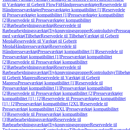
til Værktøjer til Geberit FlowFit
Håndpresseværktøjer
Reservedele til
Håndpresseværktøjer
Presseværktøjer kompatibilitet [1]
Reservedele
til Presseværktøjer kompatibilitet [1]
Presseværktøjer kompatibilitet
[2]
Reservedele til Presseværktøjer kompatibilitet
[2]
Rørbearbejdningsværktøj
Reservedele til
Rørbearbejdningsværktøj
Trykprøvningspropper
Kontroludstyr
Pressea
med værktøj
Tilbehør
Reservedele til Tilbehør
Værktøj til Geberit
Mepla
Reservedele til Værktøj til Geberit
Mepla
Håndpresseværktøj
Reservedele til
Håndpresseværktøj
Presseværktøj kompatibilitet [1]
Reservedele til
Presseværktøj kompatibilitet [1]
Presseværktøj kompatibilitet
[2]
Reservedele til Presseværktøj kompatibilitet
[2]
Rørbearbejdningsværktøj
Reservedele til
Rørbearbejdningsværktøj
Trykprøvningspropper
Kontroludstyr
Tilbehø
til Geberit Mapress
Reservedele til Værktøj til Geberit
Mapress
Presseværktøj kompatibilitet [1]
Reservedele til
Presseværktøj kompatibilitet [1]
Presseværktøj kompatibilitet
[2]
Reservedele til Presseværktøj kompatibilitet [2]
Presseværktøjer
kompatibilitet [1] / [2]
Reservedele til Presseværktøjer kompatibilitet
[1] / [2]
Presseværktøj kompatibilitet [2XL]
Reservedele til
Presseværktøj kompatibilitet [2XL]
Presseværktøj kompatibilitet
[3]
Reservedele til Presseværktøj kompatibilitet
[3]
Rørbearbejdningsværktøj
Reservedele til
Rørbearbejdningsværktøj
Trykprøvningspropper
Reservedele til
Trykprøvningspropper
Kontroludstyr
Tilbehør
Presseværktøj
Reservede