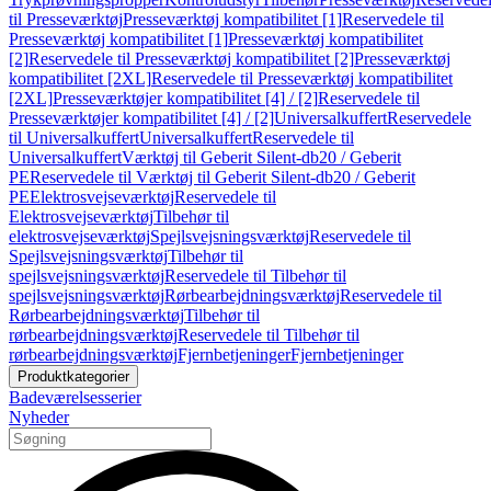
til Presseværktøj
Presseværktøj kompatibilitet [1]
Reservedele til
Presseværktøj kompatibilitet [1]
Presseværktøj kompatibilitet
[2]
Reservedele til Presseværktøj kompatibilitet [2]
Presseværktøj
kompatibilitet [2XL]
Reservedele til Presseværktøj kompatibilitet
[2XL]
Presseværktøjer kompatibilitet [4] / [2]
Reservedele til
Presseværktøjer kompatibilitet [4] / [2]
Universalkuffert
Reservedele
til Universalkuffert
Universalkuffert
Reservedele til
Universalkuffert
Værktøj til Geberit Silent-db20 / Geberit
PE
Reservedele til Værktøj til Geberit Silent-db20 / Geberit
PE
Elektrosvejseværktøj
Reservedele til
Elektrosvejseværktøj
Tilbehør til
elektrosvejseværktøj
Spejlsvejsningsværktøj
Reservedele til
Spejlsvejsningsværktøj
Tilbehør til
spejlsvejsningsværktøj
Reservedele til Tilbehør til
spejlsvejsningsværktøj
Rørbearbejdningsværktøj
Reservedele til
Rørbearbejdningsværktøj
Tilbehør til
rørbearbejdningsværktøj
Reservedele til Tilbehør til
rørbearbejdningsværktøj
Fjernbetjeninger
Fjernbetjeninger
Produktkategorier
Badeværelsesserier
Nyheder