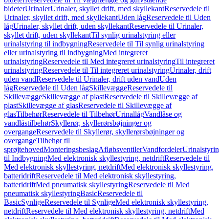
bideter
Urinaler
Urinaler, skyllet drift, med skyllekant
Reservedele til
Urinaler, skyllet drift, med skyllekant
Uden låg
Reservedele til Uden
låg
Urinaler, skyllet drift, uden skyllekant
Reservedele til Urinaler,
skyllet drift, uden skyllekant
Til synlig urinalstyring eller
urinalstyring til indbygning
Reservedele til Til synlig urinalstyring
eller urinalstyring til indbygning
Med integreret
urinalstyring
Reservedele til Med integreret urinalstyring
Til integreret
urinalstyring
Reservedele til Til integreret urinalstyring
Urinaler, drift
uden vand
Reservedele til Urinaler, drift uden vand
Uden
låg
Reservedele til Uden låg
Skillevægge
Reservedele til
Skillevægge
Skillevægge af plast
Reservedele til Skillevægge af
plast
Skillevægge af glas
Reservedele til Skillevægge af
glas
Tilbehør
Reservedele til Tilbehør
Urinallåg
Vandlåse og
vandlåstilbehør
Skyllerør, skyllerørsbøjninger og
overgange
Reservedele til Skyllerør, skyllerørsbøjninger og
overgange
Tilbehør til
sprøjtehoved
Monteringsbeslag
Afløbsventiler
Vandfordeler
Urinalstyri
til Indbygning
Med elektronisk skyllestyring, netdrift
Reservedele til
Med elektronisk skyllestyring, netdrift
Med elektronisk skyllestyring,
batteridrift
Reservedele til Med elektronisk skyllestyring,
batteridrift
Med pneumatisk skyllestyring
Reservedele til Med
pneumatisk skyllestyring
Basic
Reservedele til
Basic
Synlige
Reservedele til Synlige
Med elektronisk skyllestyring,
netdrift
Reservedele til Med elektronisk skyllestyring, netdrift
Med