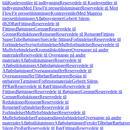
blå
Kugleventiler til indbygning
Reservedele til Kugleventiler til
indbygning
Med FlowFit pressetilslutninger
Reservedele til Med
FlowFit pressetilslutninger
Kontraventiler
Med Mapress
pressetilslutninger
Afløbssystemer
Geberit Silent-
db20
Rør
Fittings
Reservedele til
Fittings
Bøjninger
Grenrør
Reservedele til
Grenrør
Reduktioner
Renserør
Reservedele til Renserør
Fittings
SuperTube
Bøjninger
Specielle fittings
Forbindelser
Reservedele til
Forbindelser
Svejseforbindelser
Muffeforbindelser
Reservedele til
Muffeforbindelser
Kromstålskoblinger
Overgange på andre
materialer
Reservedele til Overgange på andre
materialer
Afløbstilslutninger
Reservedele til
Afløbstilslutninger
Afløbsbøjninger
Reservedele til
Afløbsbøjninger
Overgangsmuffer
Reservedele til
Overgangsmuffer
Tilbehør
Rørbærere
Beslag til
rørbærere
Tætninger
Forbrugsmateriale
Geberit Silent-
PP
Rør
Reservedele til Rør
Fittings
Reservedele til
Fittings
Bøjninger
Reservedele til Bøjninger
Grenrør
Reservedele til
Grenrør
Reduktioner
Reservedele til
Reduktioner
Renserør
Reservedele til
Renserør
Forbindelser
Reservedele til
Forbindelser
Muffeforbindelser
Reservedele til
Muffeforbindelser
Fastspændingsforbindelser
Overgange på andre
materialer
Afløbstilslutninger
Afløbsbøjninger
Feroler
Tilbehør
Rørbærer
Silent-Pro
Rør
Reservedele til Rør
Fittings
Reservedele til