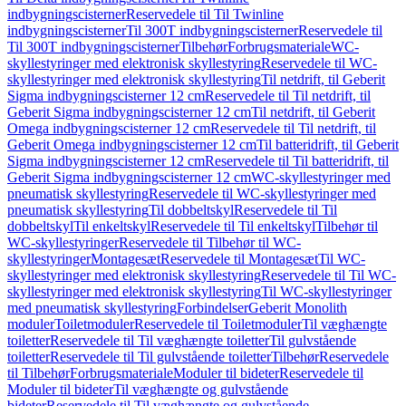
indbygningscisterner
Reservedele til Til Twinline
indbygningscisterner
Til 300T indbygningscisterner
Reservedele til
Til 300T indbygningscisterner
Tilbehør
Forbrugsmateriale
WC-
skyllestyringer med elektronisk skyllestyring
Reservedele til WC-
skyllestyringer med elektronisk skyllestyring
Til netdrift, til Geberit
Sigma indbygningscisterner 12 cm
Reservedele til Til netdrift, til
Geberit Sigma indbygningscisterner 12 cm
Til netdrift, til Geberit
Omega indbygningscisterner 12 cm
Reservedele til Til netdrift, til
Geberit Omega indbygningscisterner 12 cm
Til batteridrift, til Geberit
Sigma indbygningscisterner 12 cm
Reservedele til Til batteridrift, til
Geberit Sigma indbygningscisterner 12 cm
WC-skyllestyringer med
pneumatisk skyllestyring
Reservedele til WC-skyllestyringer med
pneumatisk skyllestyring
Til dobbeltskyl
Reservedele til Til
dobbeltskyl
Til enkeltskyl
Reservedele til Til enkeltskyl
Tilbehør til
WC-skyllestyringer
Reservedele til Tilbehør til WC-
skyllestyringer
Montagesæt
Reservedele til Montagesæt
Til WC-
skyllestyringer med elektronisk skyllestyring
Reservedele til Til WC-
skyllestyringer med elektronisk skyllestyring
Til WC-skyllestyringer
med pneumatisk skyllestyring
Forbindelser
Geberit Monolith
moduler
Toiletmoduler
Reservedele til Toiletmoduler
Til væghængte
toiletter
Reservedele til Til væghængte toiletter
Til gulvstående
toiletter
Reservedele til Til gulvstående toiletter
Tilbehør
Reservedele
til Tilbehør
Forbrugsmateriale
Moduler til bideter
Reservedele til
Moduler til bideter
Til væghængte og gulvstående
bideter
Reservedele til Til væghængte og gulvstående