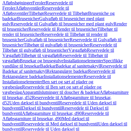
Afløbsbøjninger
Feroler
Reservedele til
Feroler
Afløbsventiler
Reservedele til
Afløbsventiler
Tilbehør
Reservedele til Tilbehør
Bruseniche og
badekar
Brusenicher
Gulvafløb til brusenicher med plant
gulv
Reservedele til Gulvafløb til brusenicher med plant gulv
Render
til brusenicher
Reservedele til Render til brusenicher
Tilbehør til
render til brusenicher
Reservedele til Tilbehør til render til
brusenicher
Gulvafløb til brusenicher
Reservedele til Gulvafløb til
brusenicher
Tilbehør til gulvafløb til brusenicher
Reservedele til
Tilbehør til gulvafløb til brusenicher
Vægafløb
Reservedele til
Vægafløb
Tilbehør til vægafløb
Reservedele til Tilbehør til
vægafløb
Brusekar og brusegulve
Installationselementer
Specifikke
vandlåse til brusekar
Badekar
Badekar af sanitetsakryl
Reservedele til
Badekar af sanitetsakryl
Rektangulære badekar
Reservedele til
Rektangulære badekar
Installationselementer
Reservedele til
Installationselementer
Ben sæt og sæt af plader og
vægbeslag
Reservedele til Ben sæt og sæt af plader og
vægbeslag
Apparattilslutninger til doucher & badekar
Afløbsgarniture
til brusekar, d52
Reservedele til Afløbsgarniture til brusekar,
d52
Uden dæksel til bundventil
Reservedele til Uden dæksel til
bundventil
Dæksel til bundventil
Reservedele til Dæksel til
bundventil
Afløbsgarniture til brusekar, d90
Reservedele til
Afløbsgarniture til brusekar, d90
Med dæksel til
bundventil
Reservedele til Med dæksel til bundventil
Uden dæksel til
bundventil
Reservedele til Uden dæksel til