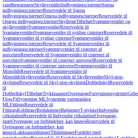
vandbegrænsere
Skylleventiler
Indbygningscisterner
Sigma
indbygningscisterner
Reservedele til Sigma
indbygningscisterner
Omega indbygningscisterner
Reservedele til
Omega indbygningscisterner
Skyllerør
Tilbehør
Svømmeventiler og
skylleventiler
Svømmeventiler
Reservedele til
Svømmeventiler
Svømmeventiler til synlige cisterner
Reservedele til
Svømmeventiler til synlige cisterner
Svømmeventiler til
indbygningscisterner
Reservedele til Svømmeventiler til
indbygningscisterner
Svømmeventiler til cisterner af
porcelæn
Reservedele til Svømmeventiler til cisterner af
porcelæn
Svømmeventiler til cisterner universel
Reservedele til
Svømmeventiler til cisterner universel
Svømmeventiler til
Monolith
Reservedele til Svømmeventiler til
Monolith
Skylleventiler
Reservedele til Skylleventiler
Skyl-stop-
skylning
Reservedele til Skyl-stop-skylning
Dobbeltskyl
Reservedele
til
Dobbeltskyl
Tilbehør
Trykknapper
Overgange
Forsyningssystemer
Geber
FlowFit
Systemrør ML
Systemrør varmeanlæg
ML
Fittings
Reservedele til
Fittings
Koblinger
Reduktioner
Bøjninger
T-stykker
Indvendig
cirkulation
Reservedele til Indvendig cirkulation
Overgange,
faste
Overgange og forbindelser, kan løsnes
Reservedele til
Overgange og forbindelser, kan
løsnes
Lukkeanordninger
Tilslutninger
Fordeler med
gevindsamling
Reservedele til Fordeler med gevindsamling
T-stykker