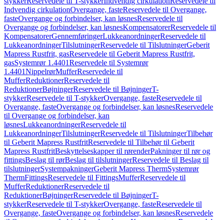
stykker
Reservedele til T-stykker
Indvendig cirkulation
Reservedele til
Indvendig cirkulation
Overgange, faste
Reservedele til Overgange,
faste
Overgange og forbindelser, kan løsnes
Reservedele til
Overgange og forbindelser, kan løsnes
Kompensatorer
Reservedele til
Kompensatorer
Gennemføringer
Lukkeanordninger
Reservedele til
Lukkeanordninger
Tilslutninger
Reservedele til Tilslutninger
Geberit
Mapress Rustfrit, gas
Reservedele til Geberit Mapress Rustfrit,
gas
Systemrør 1.4401
Reservedele til Systemrør
1.4401
Nippelrør
Muffer
Reservedele til
Muffer
Reduktioner
Reservedele til
Reduktioner
Bøjninger
Reservedele til Bøjninger
T-
stykker
Reservedele til T-stykker
Overgange, faste
Reservedele til
Overgange, faste
Overgange og forbindelser, kan løsnes
Reservedele
til Overgange og forbindelser, kan
løsnes
Lukkeanordninger
Reservedele til
Lukkeanordninger
Tilslutninger
Reservedele til Tilslutninger
Tilbehør
til Geberit Mapress Rustfrit
Reservedele til Tilbehør til Geberit
Mapress Rustfrit
Beskyttelseskapper til rørender
Pakninger til rør og
fittings
Beslag til rør
Beslag til tilslutninger
Reservedele til Beslag til
tilslutninger
Systempakninger
Geberit Mapress Therm
Systemrør
Therm
Fittings
Reservedele til Fittings
Muffer
Reservedele til
Muffer
Reduktioner
Reservedele til
Reduktioner
Bøjninger
Reservedele til Bøjninger
T-
stykker
Reservedele til T-stykker
Overgange, faste
Reservedele til
Overgange, faste
Overgange og forbindelser, kan løsnes
Reservedele