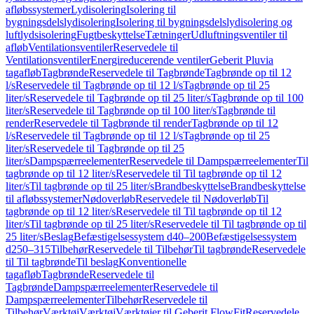
afløbssystemer
Lydisolering
Isolering til
bygningsdelslydisolering
Isolering til bygningsdelslydisolering og
luftlydsisolering
Fugtbeskyttelse
Tætninger
Udluftningsventiler til
afløb
Ventilationsventiler
Reservedele til
Ventilationsventiler
Energireducerende ventiler
Geberit Pluvia
tagafløb
Tagbrønde
Reservedele til Tagbrønde
Tagbrønde op til 12
l/s
Reservedele til Tagbrønde op til 12 l/s
Tagbrønde op til 25
liter/s
Reservedele til Tagbrønde op til 25 liter/s
Tagbrønde op til 100
liter/s
Reservedele til Tagbrønde op til 100 liter/s
Tagbrønde til
render
Reservedele til Tagbrønde til render
Tagbrønde op til 12
l/s
Reservedele til Tagbrønde op til 12 l/s
Tagbrønde op til 25
liter/s
Reservedele til Tagbrønde op til 25
liter/s
Dampspærreelementer
Reservedele til Dampspærreelementer
Til
tagbrønde op til 12 liter/s
Reservedele til Til tagbrønde op til 12
liter/s
Til tagbrønde op til 25 liter/s
Brandbeskyttelse
Brandbeskyttelse
til afløbssystemer
Nødoverløb
Reservedele til Nødoverløb
Til
tagbrønde op til 12 liter/s
Reservedele til Til tagbrønde op til 12
liter/s
Til tagbrønde op til 25 liter/s
Reservedele til Til tagbrønde op til
25 liter/s
Beslag
Befæstigelsessystem d40–200
Befæstigelsessystem
d250–315
Tilbehør
Reservedele til Tilbehør
Til tagbrønde
Reservedele
til Til tagbrønde
Til beslag
Konventionelle
tagafløb
Tagbrønde
Reservedele til
Tagbrønde
Dampspærreelementer
Reservedele til
Dampspærreelementer
Tilbehør
Reservedele til
Tilbehør
Værktøj
Værktøj
Værktøjer til Geberit FlowFit
Reservedele