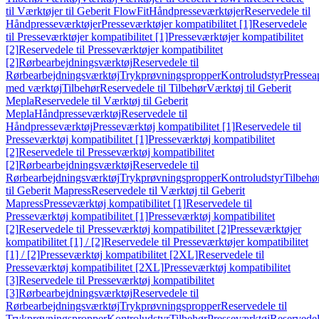
til Værktøjer til Geberit FlowFit
Håndpresseværktøjer
Reservedele til
Håndpresseværktøjer
Presseværktøjer kompatibilitet [1]
Reservedele
til Presseværktøjer kompatibilitet [1]
Presseværktøjer kompatibilitet
[2]
Reservedele til Presseværktøjer kompatibilitet
[2]
Rørbearbejdningsværktøj
Reservedele til
Rørbearbejdningsværktøj
Trykprøvningspropper
Kontroludstyr
Pressea
med værktøj
Tilbehør
Reservedele til Tilbehør
Værktøj til Geberit
Mepla
Reservedele til Værktøj til Geberit
Mepla
Håndpresseværktøj
Reservedele til
Håndpresseværktøj
Presseværktøj kompatibilitet [1]
Reservedele til
Presseværktøj kompatibilitet [1]
Presseværktøj kompatibilitet
[2]
Reservedele til Presseværktøj kompatibilitet
[2]
Rørbearbejdningsværktøj
Reservedele til
Rørbearbejdningsværktøj
Trykprøvningspropper
Kontroludstyr
Tilbehø
til Geberit Mapress
Reservedele til Værktøj til Geberit
Mapress
Presseværktøj kompatibilitet [1]
Reservedele til
Presseværktøj kompatibilitet [1]
Presseværktøj kompatibilitet
[2]
Reservedele til Presseværktøj kompatibilitet [2]
Presseværktøjer
kompatibilitet [1] / [2]
Reservedele til Presseværktøjer kompatibilitet
[1] / [2]
Presseværktøj kompatibilitet [2XL]
Reservedele til
Presseværktøj kompatibilitet [2XL]
Presseværktøj kompatibilitet
[3]
Reservedele til Presseværktøj kompatibilitet
[3]
Rørbearbejdningsværktøj
Reservedele til
Rørbearbejdningsværktøj
Trykprøvningspropper
Reservedele til
Trykprøvningspropper
Kontroludstyr
Tilbehør
Presseværktøj
Reservede