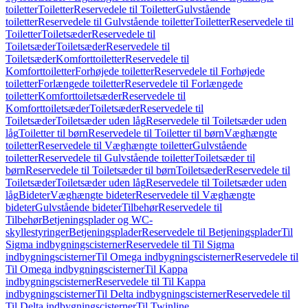
toiletter
Toiletter
Reservedele til Toiletter
Gulvstående
toiletter
Reservedele til Gulvstående toiletter
Toiletter
Reservedele til
Toiletter
Toiletsæder
Reservedele til
Toiletsæder
Toiletsæder
Reservedele til
Toiletsæder
Komforttoiletter
Reservedele til
Komforttoiletter
Forhøjede toiletter
Reservedele til Forhøjede
toiletter
Forlængede toiletter
Reservedele til Forlængede
toiletter
Komforttoiletsæder
Reservedele til
Komforttoiletsæder
Toiletsæder
Reservedele til
Toiletsæder
Toiletsæder uden låg
Reservedele til Toiletsæder uden
låg
Toiletter til børn
Reservedele til Toiletter til børn
Væghængte
toiletter
Reservedele til Væghængte toiletter
Gulvstående
toiletter
Reservedele til Gulvstående toiletter
Toiletsæder til
børn
Reservedele til Toiletsæder til børn
Toiletsæder
Reservedele til
Toiletsæder
Toiletsæder uden låg
Reservedele til Toiletsæder uden
låg
Bideter
Væghængte bideter
Reservedele til Væghængte
bideter
Gulvstående bideter
Tilbehør
Reservedele til
Tilbehør
Betjeningsplader og WC-
skyllestyringer
Betjeningsplader
Reservedele til Betjeningsplader
Til
Sigma indbygningscisterner
Reservedele til Til Sigma
indbygningscisterner
Til Omega indbygningscisterner
Reservedele til
Til Omega indbygningscisterner
Til Kappa
indbygningscisterner
Reservedele til Til Kappa
indbygningscisterner
Til Delta indbygningscisterner
Reservedele til
Til Delta indbygningscisterner
Til Twinline