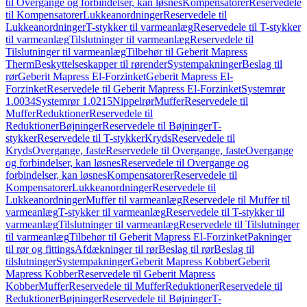
til Overgange og forbindelser, kan løsnes
Kompensatorer
Reservedele
til Kompensatorer
Lukkeanordninger
Reservedele til
Lukkeanordninger
T-stykker til varmeanlæg
Reservedele til T-stykker
til varmeanlæg
Tilslutninger til varmeanlæg
Reservedele til
Tilslutninger til varmeanlæg
Tilbehør til Geberit Mapress
Therm
Beskyttelseskapper til rørender
Systempakninger
Beslag til
rør
Geberit Mapress El-Forzinket
Geberit Mapress El-
Forzinket
Reservedele til Geberit Mapress El-Forzinket
Systemrør
1.0034
Systemrør 1.0215
Nippelrør
Muffer
Reservedele til
Muffer
Reduktioner
Reservedele til
Reduktioner
Bøjninger
Reservedele til Bøjninger
T-
stykker
Reservedele til T-stykker
Kryds
Reservedele til
Kryds
Overgange, faste
Reservedele til Overgange, faste
Overgange
og forbindelser, kan løsnes
Reservedele til Overgange og
forbindelser, kan løsnes
Kompensatorer
Reservedele til
Kompensatorer
Lukkeanordninger
Reservedele til
Lukkeanordninger
Muffer til varmeanlæg
Reservedele til Muffer til
varmeanlæg
T-stykker til varmeanlæg
Reservedele til T-stykker til
varmeanlæg
Tilslutninger til varmeanlæg
Reservedele til Tilslutninger
til varmeanlæg
Tilbehør til Geberit Mapress El-Forzinket
Pakninger
til rør og fittings
Afdækninger til rør
Beslag til rør
Beslag til
tilslutninger
Systempakninger
Geberit Mapress Kobber
Geberit
Mapress Kobber
Reservedele til Geberit Mapress
Kobber
Muffer
Reservedele til Muffer
Reduktioner
Reservedele til
Reduktioner
Bøjninger
Reservedele til Bøjninger
T-