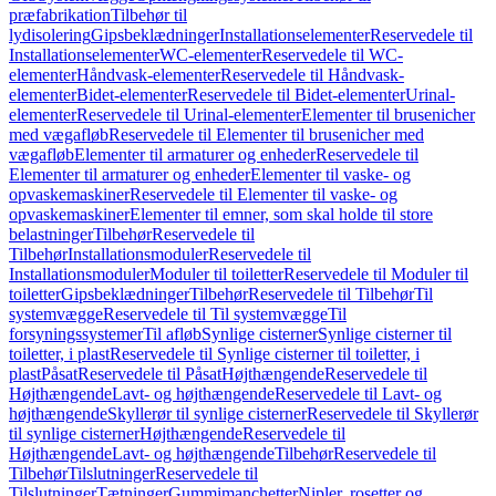
præfabrikation
Tilbehør til
lydisolering
Gipsbeklædninger
Installationselementer
Reservedele til
Installationselementer
WC-elementer
Reservedele til WC-
elementer
Håndvask-elementer
Reservedele til Håndvask-
elementer
Bidet-elementer
Reservedele til Bidet-elementer
Urinal-
elementer
Reservedele til Urinal-elementer
Elementer til brusenicher
med vægafløb
Reservedele til Elementer til brusenicher med
vægafløb
Elementer til armaturer og enheder
Reservedele til
Elementer til armaturer og enheder
Elementer til vaske- og
opvaskemaskiner
Reservedele til Elementer til vaske- og
opvaskemaskiner
Elementer til emner, som skal holde til store
belastninger
Tilbehør
Reservedele til
Tilbehør
Installationsmoduler
Reservedele til
Installationsmoduler
Moduler til toiletter
Reservedele til Moduler til
toiletter
Gipsbeklædninger
Tilbehør
Reservedele til Tilbehør
Til
systemvægge
Reservedele til Til systemvægge
Til
forsyningssystemer
Til afløb
Synlige cisterner
Synlige cisterner til
toiletter, i plast
Reservedele til Synlige cisterner til toiletter, i
plast
Påsat
Reservedele til Påsat
Højthængende
Reservedele til
Højthængende
Lavt- og højthængende
Reservedele til Lavt- og
højthængende
Skyllerør til synlige cisterner
Reservedele til Skyllerør
til synlige cisterner
Højthængende
Reservedele til
Højthængende
Lavt- og højthængende
Tilbehør
Reservedele til
Tilbehør
Tilslutninger
Reservedele til
Tilslutninger
Tætninger
Gummimanchetter
Nipler, rosetter og