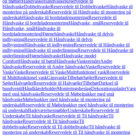
og møbler
Håndvaske
Håndvaske
Reservedele til
Håndvaske
Dobbeltvaske
Reservedele til Dobbeltvaske
Håndvaske til
montering på underskab
Reservedele til Håndvaske til montering på
underskab
Håndvaske til bordplademontering
Reservedele til
Håndvaske til bordplademontering
Håndvaske, små
Reservedele til
Håndvaske, små
Håndvaske til
bordplademontering
Hjørnehåndvaske
Håndvaske til delvis
indbygning
Reservedele til Håndvaske til delvis
indbygning
Håndvaske til indbygning
Reservedele til Håndvaske til
indbygning
Håndvaske til underlimning
Reservedele til Håndvaske til
underlimning
Hjørnehåndvaske
Håndvaske model
Comfort
Håndvaske til børn
Håndvaske
Vaskerender
Andre
håndvaske
Reservedele til Andre håndvaske
Vaske
Reservedele til
Vaske
Vaske
Reservedele til Vaske
Multifunktionel vask
Reservedele
til Multifunktionel vask
Gipsvaske
Tilbehør
Søjler
Reservedele til
Søjler
Halvsøjler
Reservedele til Halvsøjler
Tilbehør
Dæksel til
bundventil
Håndklædeholder
Monteringsbeslag
Dekorationsplader
Vægh
med små håndvaske
Reservedele til Møbelpakker med små
håndvaske
Møbelpakker med håndvaske til montering på
underskab
Reservedele til Møbelpakker med håndvaske til montering
på underskab
Badeværelsesmøbler
Underskabe
Reservedele til
Underskabe
Til håndvaske
Reservedele til Til håndvaske
Til
håndvaske
Reservedele til Til håndvaske
Til
dobbeltvaske
Reservedele til Til dobbeltvaske
Til håndvaske til
montering på underskab
Reservedele til Til håndvaske til montering