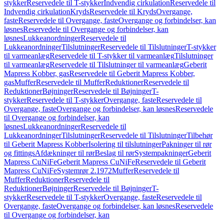
stykker
Reservedele til T-stykker
Indvendig cirkulation
Reservedele til
Indvendig cirkulation
Kryds
Reservedele til Kryds
Overgange,
faste
Reservedele til Overgange, faste
Overgange og forbindelser, kan
løsnes
Reservedele til Overgange og forbindelser, kan
løsnes
Lukkeanordninger
Reservedele til
Lukkeanordninger
Tilslutninger
Reservedele til Tilslutninger
T-stykker
til varmeanlæg
Reservedele til T-stykker til varmeanlæg
Tilslutninger
til varmeanlæg
Reservedele til Tilslutninger til varmeanlæg
Geberit
Mapress Kobber, gas
Reservedele til Geberit Mapress Kobber,
gas
Muffer
Reservedele til Muffer
Reduktioner
Reservedele til
Reduktioner
Bøjninger
Reservedele til Bøjninger
T-
stykker
Reservedele til T-stykker
Overgange, faste
Reservedele til
Overgange, faste
Overgange og forbindelser, kan løsnes
Reservedele
til Overgange og forbindelser, kan
løsnes
Lukkeanordninger
Reservedele til
Lukkeanordninger
Tilslutninger
Reservedele til Tilslutninger
Tilbehør
til Geberit Mapress Kobber
Isolering til tilslutninger
Pakninger til rør
og fittings
Afdækninger til rør
Beslag til rør
Systempakninger
Geberit
Mapress CuNiFe
Geberit Mapress CuNiFe
Reservedele til Geberit
Mapress CuNiFe
Systemrør 2.1972
Muffer
Reservedele til
Muffer
Reduktioner
Reservedele til
Reduktioner
Bøjninger
Reservedele til Bøjninger
T-
stykker
Reservedele til T-stykker
Overgange, faste
Reservedele til
Overgange, faste
Overgange og forbindelser, kan løsnes
Reservedele
til Overgange og forbindelser, kan