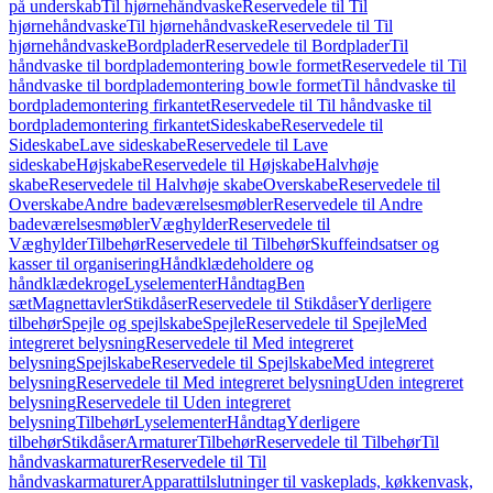
på underskab
Til hjørnehåndvaske
Reservedele til Til
hjørnehåndvaske
Til hjørnehåndvaske
Reservedele til Til
hjørnehåndvaske
Bordplader
Reservedele til Bordplader
Til
håndvaske til bordplademontering bowle formet
Reservedele til Til
håndvaske til bordplademontering bowle formet
Til håndvaske til
bordplademontering firkantet
Reservedele til Til håndvaske til
bordplademontering firkantet
Sideskabe
Reservedele til
Sideskabe
Lave sideskabe
Reservedele til Lave
sideskabe
Højskabe
Reservedele til Højskabe
Halvhøje
skabe
Reservedele til Halvhøje skabe
Overskabe
Reservedele til
Overskabe
Andre badeværelsesmøbler
Reservedele til Andre
badeværelsesmøbler
Væghylder
Reservedele til
Væghylder
Tilbehør
Reservedele til Tilbehør
Skuffeindsatser og
kasser til organisering
Håndklædeholdere og
håndklædekroge
Lyselementer
Håndtag
Ben
sæt
Magnettavler
Stikdåser
Reservedele til Stikdåser
Yderligere
tilbehør
Spejle og spejlskabe
Spejle
Reservedele til Spejle
Med
integreret belysning
Reservedele til Med integreret
belysning
Spejlskabe
Reservedele til Spejlskabe
Med integreret
belysning
Reservedele til Med integreret belysning
Uden integreret
belysning
Reservedele til Uden integreret
belysning
Tilbehør
Lyselementer
Håndtag
Yderligere
tilbehør
Stikdåser
Armaturer
Tilbehør
Reservedele til Tilbehør
Til
håndvaskarmaturer
Reservedele til Til
håndvaskarmaturer
Apparattilslutninger til vaskeplads, køkkenvask,