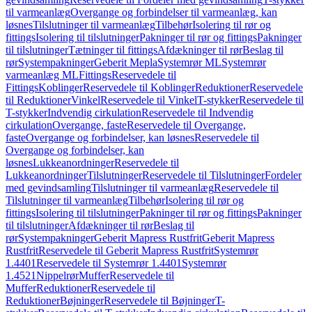
til varmeanlæg
Overgange og forbindelser til varmeanlæg, kan
løsnes
Tilslutninger til varmeanlæg
Tilbehør
Isolering til rør og
fittings
Isolering til tilslutninger
Pakninger til rør og fittings
Pakninger
til tilslutninger
Tætninger til fittings
Afdækninger til rør
Beslag til
rør
Systempakninger
Geberit Mepla
Systemrør ML
Systemrør
varmeanlæg ML
Fittings
Reservedele til
Fittings
Koblinger
Reservedele til Koblinger
Reduktioner
Reservedele
til Reduktioner
Vinkel
Reservedele til Vinkel
T-stykker
Reservedele til
T-stykker
Indvendig cirkulation
Reservedele til Indvendig
cirkulation
Overgange, faste
Reservedele til Overgange,
faste
Overgange og forbindelser, kan løsnes
Reservedele til
Overgange og forbindelser, kan
løsnes
Lukkeanordninger
Reservedele til
Lukkeanordninger
Tilslutninger
Reservedele til Tilslutninger
Fordeler
med gevindsamling
Tilslutninger til varmeanlæg
Reservedele til
Tilslutninger til varmeanlæg
Tilbehør
Isolering til rør og
fittings
Isolering til tilslutninger
Pakninger til rør og fittings
Pakninger
til tilslutninger
Afdækninger til rør
Beslag til
rør
Systempakninger
Geberit Mapress Rustfrit
Geberit Mapress
Rustfrit
Reservedele til Geberit Mapress Rustfrit
Systemrør
1.4401
Reservedele til Systemrør 1.4401
Systemrør
1.4521
Nippelrør
Muffer
Reservedele til
Muffer
Reduktioner
Reservedele til
Reduktioner
Bøjninger
Reservedele til Bøjninger
T-