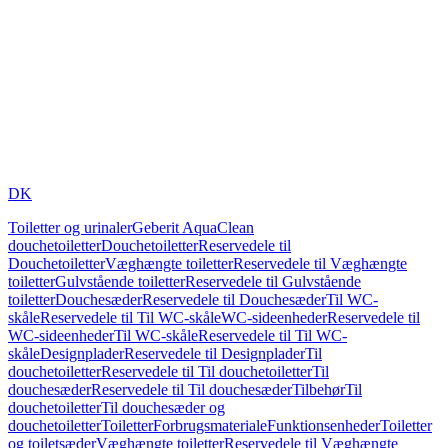
DK
Toiletter og urinaler
Geberit AquaClean
douchetoiletter
Douchetoiletter
Reservedele til
Douchetoiletter
Væghængte toiletter
Reservedele til Væghængte
toiletter
Gulvstående toiletter
Reservedele til Gulvstående
toiletter
Douchesæder
Reservedele til Douchesæder
Til WC-
skåle
Reservedele til Til WC-skåle
WC-sideenheder
Reservedele til
WC-sideenheder
Til WC-skåle
Reservedele til Til WC-
skåle
Designplader
Reservedele til Designplader
Til
douchetoiletter
Reservedele til Til douchetoiletter
Til
douchesæder
Reservedele til Til douchesæder
Tilbehør
Til
douchetoiletter
Til douchesæder og
douchetoiletter
Toiletter
Forbrugsmateriale
Funktionsenheder
Toiletter
og toiletsæder
Væghængte toiletter
Reservedele til Væghængte