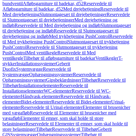
bundventil
Afløbsgarniture til badekar, d52
Reservedele til
Afløbsgarniture til badekar, d52
Med drejebetjening
Reservedele til
Med drejebetjening
Slutmontagesæt til drejebetjeninger
Reservedele
til Slutmontagesæt til drejebetjeninger
Med drejebetjening og
indløb
Reservedele til Med drejebetjening og indløb
Slutmontagesæt
til drejebetjening og indløb
Reservedele til Slutmontagesæt til
drejebetjening og indløb
Med trykbetjening PushControl
Reservedele
til Med trykbetjening PushControl
Slutmontagesæt til trykbetjening
PushControl
Reservedele til Slutmontagesæt til trykbetjening
PushControl
Med ventilkegle
Reservedele til Med
ventilkegle
Tilbehør til afløbsgarniture til badekar
Ventilkegler
T-
stykker
Installationssystemer
Geberit
Duofix
Systemvægge
Reservedele til
Systemvægge
Ophængningssystemer
Reservedele til
Ophængningssystemer
Gipsbeklædninger
Tilbehør
Reservedele til
Tilbehør
Installationselementer
Reservedele til
Installationselementer
WC-elementer
Reservedele til WC-
elementer
Håndvask-elementer
Reservedele til Håndvask-
elementer
Bidet-elementer
Reservedele til Bidet-elementer
Urinal-
elementer
Reservedele til Urinal-elementer
Elementer til brusenicher
med vægafløb
Reservedele til Elementer til brusenicher med
vægafløb
Elementer til emner, som skal holde til store
belastninger
Reservedele til Elementer til emner, som skal holde til
store belastninger
Tilbehør
Reservedele til Tilbehør
Geberit
GIS
Systemvægge
Ophængningssystemer
Tilbehør til