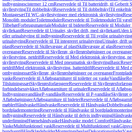
indbygningscisterner 12 cm
Reservedele til Til batteridrift, til Geber
skyllestyring
Til dobbeltskyl
Reservedele til Til dobbeltskyl
Til enkeltsk
Montagesæt
Til WC-skyllestyringer med elektronisk skyllestyring
Rese
Monolith moduler
Toiletmoduler
Reservedele til Toiletmoduler
Til vægh
Tilbehør
Forbrugsmateriale
Moduler til bideter
Reservedele til Moduler t
skyllekant
Reservedele til Urinaler, skyllet drift, med skyllekant
Uden l
eller urinalstyring til indbygning
Reservedele til Til synlig urinalstyring
urinalstyring
Reservedele til Til integreret urinalstyring
Urinaler, drift 
plast
Reservedele til Skillevægge af plast
Skillevægge af glas
Reservedel
overgange
Reservedele til Skyllerør, skyllerørsbøjninger og overgange
skyllestyring, netdrift
Reservedele til Med elektronisk skyllestyring, net
skyllestyring
Reservedele til Med pneumatisk skyllestyring
Basic
Reserv
netdrift
Med elektronisk skyllestyring, batteridrift
Reservedele til Med el
ombygningssæt
Skyllerør, skyllerørsbøjninger og overgange
Frontplad
vaske
Reservedele til Afløbsgarniturer til toiletter og vaske
Vandlåse
Res
Tilslutningssæt
Skyllerørsforlængere
Reservedele til Skyllerørsforlæng
forbindelsesstykker
Afløbsgarniture til urinaler
Reservedele til Afløbsgar
Indbygningsvandlåse
P-vandlåse
Reservedele til P-vandlåse
Skyllerør o
Afløbsbøjninger
Afløbsgarniture til bideter
Reservedele til Afløbsgarnitu
møbler
Håndvaske
Håndvaske
Reservedele til Håndvaske
Dobbeltvask
bordplademontering
Reservedele til Håndvaske til bordplademonterin
indbygning
Reservedele til Håndvaske til delvis indbygning
Håndvaske
underlimning
Hjørnehåndvaske
Håndvaske model Comfort
Håndvaske t
Vaske
Multifunktionel vask
Reservedele til Multifunktionel vask
Gipsv
bundventil
Håndklædeholder
Monteringsbeslag
Dekorationsplader
Vægh