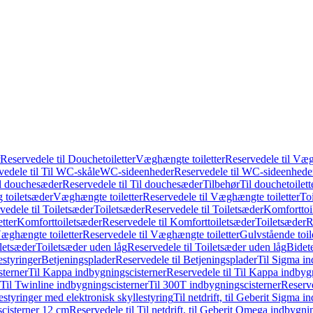
Reservedele til Douchetoiletter
Væghængte toiletter
Reservedele til Væg
vedele til Til WC-skåle
WC-sideenheder
Reservedele til WC-sideenhede
l douchesæder
Reservedele til Til douchesæder
Tilbehør
Til douchetoilett
g toiletsæder
Væghængte toiletter
Reservedele til Væghængte toiletter
Toi
vedele til Toiletsæder
Toiletsæder
Reservedele til Toiletsæder
Komforttoil
tter
Komforttoiletsæder
Reservedele til Komforttoiletsæder
Toiletsæder
R
æghængte toiletter
Reservedele til Væghængte toiletter
Gulvstående toil
iletsæder
Toiletsæder uden låg
Reservedele til Toiletsæder uden låg
Bidet
styringer
Betjeningsplader
Reservedele til Betjeningsplader
Til Sigma in
sterner
Til Kappa indbygningscisterner
Reservedele til Til Kappa indbyg
 Til Twinline indbygningscisterner
Til 300T indbygningscisterner
Reserve
styringer med elektronisk skyllestyring
Til netdrift, til Geberit Sigma 
scisterner 12 cm
Reservedele til Til netdrift, til Geberit Omega indbygn