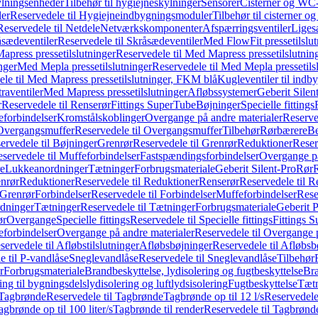
ylningsenheder
Tilbehør til hygiejneskylninger
Sensorer
Cisterner og WC-
er
Reservedele til Hygiejneindbygningsmoduler
Tilbehør til cisterner 
Reservedele til Netdele
Netværkskomponenter
Afspærringsventiler
Liges
sædeventiler
Reservedele til Skråsædeventiler
Med FlowFit pressetilslut
press pressetilslutninger
Reservedele til Med Mapress pressetilslutnin
nger
Med Mepla pressetilslutninger
Reservedele til Med Mepla pressetils
le til Med Mapress pressetilslutninger, FKM blå
Kugleventiler til indb
raventiler
Med Mapress pressetilslutninger
Afløbssystemer
Geberit Silen
r
Reservedele til Renserør
Fittings SuperTube
Bøjninger
Specielle fittings
eforbindelser
Kromstålskoblinger
Overgange på andre materialer
Reserve
Overgangsmuffer
Reservedele til Overgangsmuffer
Tilbehør
Rørbærere
Be
ervedele til Bøjninger
Grenrør
Reservedele til Grenrør
Reduktioner
Reser
servedele til Muffeforbindelser
Fastspændingsforbindelser
Overgange p
e
Lukkeanordninger
Tætninger
Forbrugsmateriale
Geberit Silent-Pro
Rør
R
enrør
Reduktioner
Reservedele til Reduktioner
Renserør
Reservedele til R
 Grenrør
Forbindelser
Reservedele til Forbindelser
Muffeforbindelser
Rese
dninger
Tætninger
Reservedele til Tætninger
Forbrugsmateriale
Geberit 
ør
Overgange
Specielle fittings
Reservedele til Specielle fittings
Fittings 
eforbindelser
Overgange på andre materialer
Reservedele til Overgange 
servedele til Afløbstilslutninger
Afløbsbøjninger
Reservedele til Afløbsb
e til P-vandlåse
Sneglevandlåse
Reservedele til Sneglevandlåse
Tilbehør
r
Forbrugsmateriale
Brandbeskyttelse, lydisolering og fugtbeskyttelse
Bra
ring til bygningsdelslydisolering og luftlydsisolering
Fugtbeskyttelse
Tætn
Tagbrønde
Reservedele til Tagbrønde
Tagbrønde op til 12 l/s
Reservedele 
agbrønde op til 100 liter/s
Tagbrønde til render
Reservedele til Tagbrønde