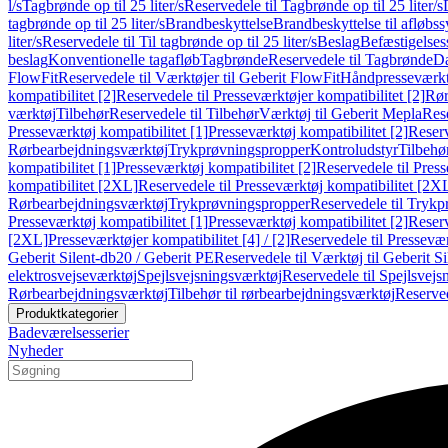
l/s
Tagbrønde op til 25 liter/s
Reservedele til Tagbrønde op til 25 liter/s
tagbrønde op til 25 liter/s
Brandbeskyttelse
Brandbeskyttelse til afløbs
liter/s
Reservedele til Til tagbrønde op til 25 liter/s
Beslag
Befæstigelse
beslag
Konventionelle tagafløb
Tagbrønde
Reservedele til Tagbrønde
Da
FlowFit
Reservedele til Værktøjer til Geberit FlowFit
Håndpresseværkt
kompatibilitet [2]
Reservedele til Presseværktøjer kompatibilitet [2]
Rør
værktøj
Tilbehør
Reservedele til Tilbehør
Værktøj til Geberit Mepla
Rese
Presseværktøj kompatibilitet [1]
Presseværktøj kompatibilitet [2]
Reserv
Rørbearbejdningsværktøj
Trykprøvningspropper
Kontroludstyr
Tilbehø
kompatibilitet [1]
Presseværktøj kompatibilitet [2]
Reservedele til Press
kompatibilitet [2XL]
Reservedele til Presseværktøj kompatibilitet [2X
Rørbearbejdningsværktøj
Trykprøvningspropper
Reservedele til Tryk
Presseværktøj kompatibilitet [1]
Presseværktøj kompatibilitet [2]
Reserv
[2XL]
Presseværktøjer kompatibilitet [4] / [2]
Reservedele til Presseværk
Geberit Silent-db20 / Geberit PE
Reservedele til Værktøj til Geberit S
elektrosvejseværktøj
Spejlsvejsningsværktøj
Reservedele til Spejlsvejs
Rørbearbejdningsværktøj
Tilbehør til rørbearbejdningsværktøj
Reserved
Produktkategorier
Badeværelsesserier
Nyheder