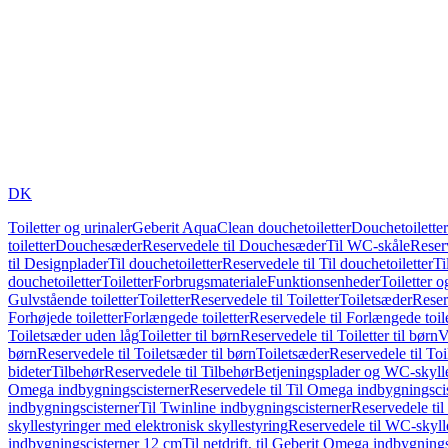
DK
Toiletter og urinaler
Geberit AquaClean douchetoiletter
Douchetoiletter
toiletter
Douchesæder
Reservedele til Douchesæder
Til WC-skåle
Reser
til Designplader
Til douchetoiletter
Reservedele til Til douchetoiletter
Ti
douchetoiletter
Toiletter
Forbrugsmateriale
Funktionsenheder
Toiletter o
Gulvstående toiletter
Toiletter
Reservedele til Toiletter
Toiletsæder
Reser
Forhøjede toiletter
Forlængede toiletter
Reservedele til Forlængede toile
Toiletsæder uden låg
Toiletter til børn
Reservedele til Toiletter til børn
V
børn
Reservedele til Toiletsæder til børn
Toiletsæder
Reservedele til To
bideter
Tilbehør
Reservedele til Tilbehør
Betjeningsplader og WC-skylle
Omega indbygningscisterner
Reservedele til Til Omega indbygningsci
indbygningscisterner
Til Twinline indbygningscisterner
Reservedele til
skyllestyringer med elektronisk skyllestyring
Reservedele til WC-skylle
indbygningscisterner 12 cm
Til netdrift, til Geberit Omega indbygning