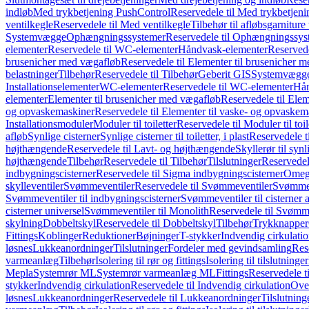
indløb
Med trykbetjening PushControl
Reservedele til Med trykbetjen
ventilkegle
Reservedele til Med ventilkegle
Tilbehør til afløbsgarniture 
Systemvægge
Ophængningssystemer
Reservedele til Ophængningssys
elementer
Reservedele til WC-elementer
Håndvask-elementer
Reserved
brusenicher med vægafløb
Reservedele til Elementer til brusenicher 
belastninger
Tilbehør
Reservedele til Tilbehør
Geberit GIS
Systemvægg
Installationselementer
WC-elementer
Reservedele til WC-elementer
Hån
elementer
Elementer til brusenicher med vægafløb
Reservedele til Ele
og opvaskemaskiner
Reservedele til Elementer til vaske- og opvaskem
Installationsmoduler
Moduler til toiletter
Reservedele til Moduler til toil
afløb
Synlige cisterner
Synlige cisterner til toiletter, i plast
Reservedele til
højthængende
Reservedele til Lavt- og højthængende
Skyllerør til synl
højthængende
Tilbehør
Reservedele til Tilbehør
Tilslutninger
Reservedele
indbygningscisterner
Reservedele til Sigma indbygningscisterner
Omega
skylleventiler
Svømmeventiler
Reservedele til Svømmeventiler
Svømmeve
Svømmeventiler til indbygningscisterner
Svømmeventiler til cisterner 
cisterner universel
Svømmeventiler til Monolith
Reservedele til Svømme
skylning
Dobbeltskyl
Reservedele til Dobbeltskyl
Tilbehør
Trykknapper
Fittings
Koblinger
Reduktioner
Bøjninger
T-stykker
Indvendig cirkulati
løsnes
Lukkeanordninger
Tilslutninger
Fordeler med gevindsamling
Res
varmeanlæg
Tilbehør
Isolering til rør og fittings
Isolering til tilslutninger
Mepla
Systemrør ML
Systemrør varmeanlæg ML
Fittings
Reservedele ti
stykker
Indvendig cirkulation
Reservedele til Indvendig cirkulation
Over
løsnes
Lukkeanordninger
Reservedele til Lukkeanordninger
Tilslutning