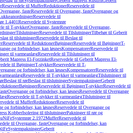
Beslag til rør
Systempakninger
Geberit Mapress Rustfrit
Geberit
r
Reservedele til Muffer
Reduktioner
Reservedele til
Overgange, faste
Reservedele til Overgange, faste
Overgange og
Lukkeanordninger
Reservedele til
ør 1.4401
Reservedele til Systemrør
le til T-stykker
Overgange, faste
Reservedele til Overgange,
rdninger
Tilslutninger
Reservedele til Tilslutninger
Tilbehør til Geberit
slag til tilslutninger
Reservedele til Beslag til
er
Reservedele til Reduktioner
Bøjninger
Reservedele til Bøjninger
T-
gange og forbindelser, kan løsnes
Kompensatorer
Reservedele til
ninger til varmeanlæg
Reservedele til Tilslutninger til
berit Mapress El-Forzinket
Reservedele til Geberit Mapress El-
edele til Bøjninger
T-stykker
Reservedele til T-
vergange og forbindelser, kan løsnes
Kompensatorer
Reservedele til
l varmeanlæg
Reservedele til T-stykker til varmeanlæg
Tilslutninger til
rør
Beslag til rør
Beslag til tilslutninger
Systempakninger
Geberit
eduktioner
Bøjninger
Reservedele til Bøjninger
T-stykker
Reservedele til
aste
Overgange og forbindelser, kan løsnes
Reservedele til Overgange
nlæg
Reservedele til T-stykker til varmeanlæg
Tilslutninger til
rvedele til Muffer
Reduktioner
Reservedele til
 og forbindelser, kan løsnes
Reservedele til Overgange og
press Kobber
Isolering til tilslutninger
Pakninger til rør og
 CuNiFe
Systemrør 2.1972
Muffer
Reservedele til
edele til Overgange, faste
Overgange og forbindelser, kan
uNiFe
Systempakninger
Geberit