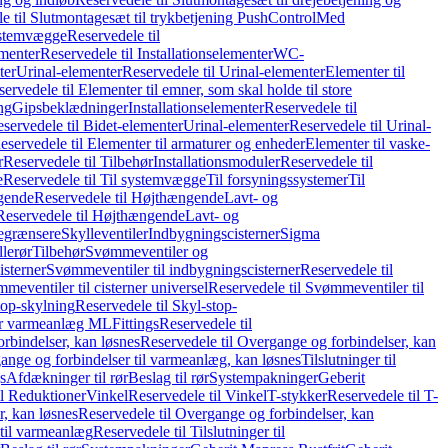
e til Slutmontagesæt til trykbetjening PushControl
Med
stemvægge
Reservedele til
ementer
Reservedele til Installationselementer
WC-
ter
Urinal-elementer
Reservedele til Urinal-elementer
Elementer til
ervedele til Elementer til emner, som skal holde til store
ing
Gipsbeklædninger
Installationselementer
Reservedele til
servedele til Bidet-elementer
Urinal-elementer
Reservedele til Urinal-
eservedele til Elementer til armaturer og enheder
Elementer til vaske-
r
Reservedele til Tilbehør
Installationsmoduler
Reservedele til
e
Reservedele til Til systemvægge
Til forsyningssystemer
Til
gende
Reservedele til Højthængende
Lavt- og
Reservedele til Højthængende
Lavt- og
begrænsere
Skylleventiler
Indbygningscisterner
Sigma
lerør
Tilbehør
Svømmeventiler og
isterner
Svømmeventiler til indbygningscisterner
Reservedele til
meventiler til cisterner universel
Reservedele til Svømmeventiler til
top-skylning
Reservedele til Skyl-stop-
r varmeanlæg ML
Fittings
Reservedele til
rbindelser, kan løsnes
Reservedele til Overgange og forbindelser, kan
ange og forbindelser til varmeanlæg, kan løsnes
Tilslutninger til
gs
Afdækninger til rør
Beslag til rør
Systempakninger
Geberit
il Reduktioner
Vinkel
Reservedele til Vinkel
T-stykker
Reservedele til T-
, kan løsnes
Reservedele til Overgange og forbindelser, kan
 til varmeanlæg
Reservedele til Tilslutninger til