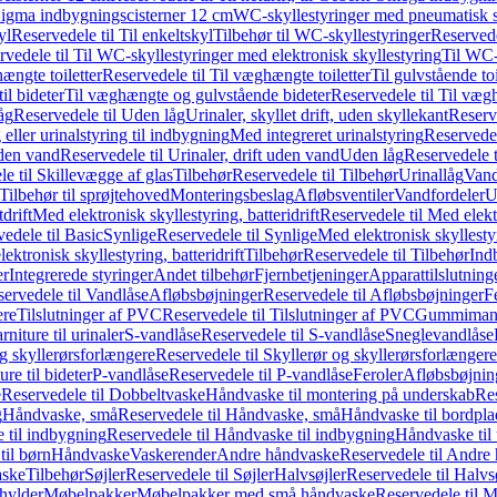
it Sigma indbygningscisterner 12 cm
WC-skyllestyringer med pneumatisk s
yl
Reservedele til Til enkeltskyl
Tilbehør til WC-skyllestyringer
Reservede
rvedele til Til WC-skyllestyringer med elektronisk skyllestyring
Til WC-
ængte toiletter
Reservedele til Til væghængte toiletter
Til gulvstående toi
il bideter
Til væghængte og gulvstående bideter
Reservedele til Til væg
åg
Reservedele til Uden låg
Urinaler, skyllet drift, uden skyllekant
Reserve
 eller urinalstyring til indbygning
Med integreret urinalstyring
Reservedel
uden vand
Reservedele til Urinaler, drift uden vand
Uden låg
Reservedele t
e til Skillevægge af glas
Tilbehør
Reservedele til Tilbehør
Urinallåg
Vand
Tilbehør til sprøjtehoved
Monteringsbeslag
Afløbsventiler
Vandfordeler
U
drift
Med elektronisk skyllestyring, batteridrift
Reservedele til Med elektr
edele til Basic
Synlige
Reservedele til Synlige
Med elektronisk skyllestyr
ektronisk skyllestyring, batteridrift
Tilbehør
Reservedele til Tilbehør
Ind
er
Integrerede styringer
Andet tilbehør
Fjernbetjeninger
Apparattilslutninger
ervedele til Vandlåse
Afløbsbøjninger
Reservedele til Afløbsbøjninger
F
ere
Tilslutninger af PVC
Reservedele til Tilslutninger af PVC
Gummimanc
niture til urinaler
S-vandlåse
Reservedele til S-vandlåse
Sneglevandlåse
g skyllerørsforlængere
Reservedele til Skyllerør og skyllerørsforlængere
re til bideter
P-vandlåse
Reservedele til P-vandlåse
Feroler
Afløbsbøjnin
e
Reservedele til Dobbeltvaske
Håndvaske til montering på underskab
Res
g
Håndvaske, små
Reservedele til Håndvaske, små
Håndvaske til bordpl
 til indbygning
Reservedele til Håndvaske til indbygning
Håndvaske til
il børn
Håndvaske
Vaskerender
Andre håndvaske
Reservedele til Andre
aske
Tilbehør
Søjler
Reservedele til Søjler
Halvsøjler
Reservedele til Halvs
ylder
Møbelpakker
Møbelpakker med små håndvaske
Reservedele til