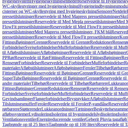
hygiejnesystem
Hygiejneskylningsenheder
Reservedele til Hygiejnesk
WC-skyllestyringer med hygiejneskylning
Hygiejneindbygningsmodul
cisterner og WC-skyllestyring med hygiejneskylning
Sensorer
Netdele
pressetilslutninger
Reservedele til Med Mapress pressetilslutninger
Skrå
pressetilslutninger
Reservedele til Med Mepla pressetilslutninger
Med Ma
FlowFit pressetilslutninger
Reservedele til Med FlowFit pressetilslutni
pressetilslutninger
Med Mapress pressetilslutninger, FKM blå
Reservede
pressetilslutninger
Reservedele til Med FlowFit pressetilslutninger
Kont
Fittings
Bøjninger
Grenrør
Reservedele til Grenrør
Reduktioner
Renserø
Forbindelser
Svejseforbindelser
Muffeforbindelser
Reservedele til Muff
til Afløbstilslutninger
Afløbsbøjninger
Reservedele til Afløbsbøjninger
PP
Rør
Reservedele til Rør
Fittings
Reservedele til Fittings
Bøjninger
Res
Renserør
Forbindelser
Reservedele til Forbindelser
Muffeforbindelser
Re
materialer
Afløbstilslutninger
Afløbsbøjninger
Feroler
Tilbehør
Rørbærer
Fittings
Bøjninger
Reservedele til Bøjninger
Grenrør
Reservedele til Gr
SuperTube
Bøjninger
Reservedele til Bøjninger
Grenrør
Reservedele til
andre materialer
Tilbehør
Reservedele til Tilbehør
Rørbærere
Lukkeanor
Fittings
Bøjninger
Grenrør
Reduktioner
Renserør
Reservedele til Renser
Forbindelser
Svejseforbindelser
Muffeforbindelser
Reservedele til Muff
Gevindsamlinger
Flangeforbindelser
Bryststykker
Afløbstilslutninger
Re
Tilslutningsmuffer
Feroler
Reservedele til Feroler
P-vandlåse
Reservedel
rørbærere
Støtterender
Lukkeanordninger
Tætninger
Beskyttelsesramme
afløbssystemer
Lydisolering
Isolering til bygningsdelslydisolering
Isole
Ventilationsventiler
Energireducerende ventiler
Geberit Pluvia tagafløb
Tagbrønde op til 25 liter/s
Tagbrønde op til 100 liter/s
Reservedele til T