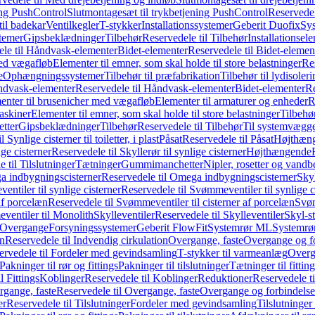
ing PushControl
Slutmontagesæt til trykbetjening PushControl
Reservedel
til badekar
Ventilkegler
T-stykker
Installationssystemer
Geberit Duofix
Sy
temer
Gipsbeklædninger
Tilbehør
Reservedele til Tilbehør
Installationsel
ele til Håndvask-elementer
Bidet-elementer
Reservedele til Bidet-elemen
med vægafløb
Elementer til emner, som skal holde til store belastninger
Res
e
Ophængningssystemer
Tilbehør til præfabrikation
Tilbehør til lydisoler
dvask-elementer
Reservedele til Håndvask-elementer
Bidet-elementer
Re
menter til brusenicher med vægafløb
Elementer til armaturer og enheder
R
askiner
Elementer til emner, som skal holde til store belastninger
Tilbehø
etter
Gipsbeklædninger
Tilbehør
Reservedele til Tilbehør
Til systemvægg
 Synlige cisterner til toiletter, i plast
Påsat
Reservedele til Påsat
Højthæn
ige cisterner
Reservedele til Skyllerør til synlige cisterner
Højthængende
 til Tilslutninger
Tætninger
Gummimanchetter
Nipler, rosetter og vand
 indbygningscisterner
Reservedele til Omega indbygningscisterner
Skyl
ntiler til synlige cisterner
Reservedele til Svømmeventiler til synlige c
af porcelæn
Reservedele til Svømmeventiler til cisterner af porcelæn
Svøm
ventiler til Monolith
Skylleventiler
Reservedele til Skylleventiler
Skyl-s
Overgange
Forsyningssystemer
Geberit FlowFit
Systemrør ML
Systemrø
on
Reservedele til Indvendig cirkulation
Overgange, faste
Overgange og fo
ervedele til Fordeler med gevindsamling
T-stykker til varmeanlæg
Overg
Pakninger til rør og fittings
Pakninger til tilslutninger
Tætninger til fittin
l Fittings
Koblinger
Reservedele til Koblinger
Reduktioner
Reservedele t
gange, faste
Reservedele til Overgange, faste
Overgange og forbindelser
er
Reservedele til Tilslutninger
Fordeler med gevindsamling
Tilslutninger