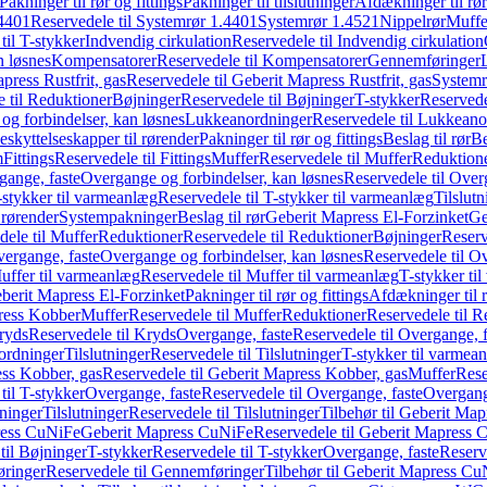
Pakninger til rør og fittings
Pakninger til tilslutninger
Afdækninger til rør
4401
Reservedele til Systemrør 1.4401
Systemrør 1.4521
Nippelrør
Muffe
til T-stykker
Indvendig cirkulation
Reservedele til Indvendig cirkulation
n løsnes
Kompensatorer
Reservedele til Kompensatorer
Gennemføringer
press Rustfrit, gas
Reservedele til Geberit Mapress Rustfrit, gas
Systemr
 til Reduktioner
Bøjninger
Reservedele til Bøjninger
T-stykker
Reservede
og forbindelser, kan løsnes
Lukkeanordninger
Reservedele til Lukkeano
eskyttelseskapper til rørender
Pakninger til rør og fittings
Beslag til rør
Be
m
Fittings
Reservedele til Fittings
Muffer
Reservedele til Muffer
Reduktion
gange, faste
Overgange og forbindelser, kan løsnes
Reservedele til Over
-stykker til varmeanlæg
Reservedele til T-stykker til varmeanlæg
Tilslut
 rørender
Systempakninger
Beslag til rør
Geberit Mapress El-Forzinket
Ge
dele til Muffer
Reduktioner
Reservedele til Reduktioner
Bøjninger
Reserv
vergange, faste
Overgange og forbindelser, kan løsnes
Reservedele til O
uffer til varmeanlæg
Reservedele til Muffer til varmeanlæg
T-stykker ti
eberit Mapress El-Forzinket
Pakninger til rør og fittings
Afdækninger til 
press Kobber
Muffer
Reservedele til Muffer
Reduktioner
Reservedele til R
ryds
Reservedele til Kryds
Overgange, faste
Reservedele til Overgange, f
ordninger
Tilslutninger
Reservedele til Tilslutninger
T-stykker til varmea
ss Kobber, gas
Reservedele til Geberit Mapress Kobber, gas
Muffer
Rese
til T-stykker
Overgange, faste
Reservedele til Overgange, faste
Overgange
ninger
Tilslutninger
Reservedele til Tilslutninger
Tilbehør til Geberit Ma
ress CuNiFe
Geberit Mapress CuNiFe
Reservedele til Geberit Mapress
til Bøjninger
T-stykker
Reservedele til T-stykker
Overgange, faste
Reserv
ringer
Reservedele til Gennemføringer
Tilbehør til Geberit Mapress C