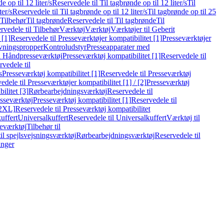
e op til 12 liter/s
Reservedele til Til tagbrønde op til 12 liter/s
Til
ter/s
Reservedele til Til tagbrønde op til 12 liter/s
Til tagbrønde op til 25
 Tilbehør
Til tagbrønde
Reservedele til Til tagbrønde
Til
rvedele til Tilbehør
Værktøj
Værktøj
Værktøjer til Geberit
 [1]
Reservedele til Presseværktøjer kompatibilitet [1]
Presseværktøjer
vningspropper
Kontroludstyr
Presseapparater med
il Håndpresseværktøj
Presseværktøj kompatibilitet [1]
Reservedele til
vedele til
s
Presseværktøj kompatibilitet [1]
Reservedele til Presseværktøj
edele til Presseværktøjer kompatibilitet [1] / [2]
Presseværktøj
ilitet [3]
Rørbearbejdningsværktøj
Reservedele til
esseværktøj
Presseværktøj kompatibilitet [1]
Reservedele til
[2XL]
Reservedele til Presseværktøj kompatibilitet
uffert
Universalkuffert
Reservedele til Universalkuffert
Værktøj til
seværktøj
Tilbehør til
til spejlsvejsningsværktøj
Rørbearbejdningsværktøj
Reservedele til
inger