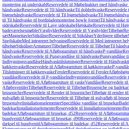
montering på underskab
Reservedele til Møbelpakker med håndvaske t
håndvaske
Reservedele til Til håndvaske
Til dobbeltvaske
Reservedele t
hjørnehåndvaske
Reservedele til Til hjørnehåndvaske
Til hjørnehåndva
til Til håndvaske til bordplademontering bowle formet
Til håndvaske t
sideskabe
Reservedele til Lave sideskabe
Højskabe
Reservedele til Høj
badeværelsesmøbler
Væghylder
Reservedele til Væghylder
Tilbehør
Res
sæt
Magnettavler
Stikdåser
Reservedele til Stikdåser
Yderligere tilbehør
Spejlskabe
Med integreret belysning
Reservedele til Med integreret be
tilbehør
Stikdåser
Armaturer
Tilbehør
Reservedele til Tilbehør
Til håndv
håndvaske
Reservedele til Afløbsgarniture til håndvaske
P-vandlåse
Res
håndvaske
Reservedele til Pungvandlåse til håndvaske
Pungvandlåse t
Indbygningsvandlåse
Håndvasktilslutninger
Reservedele til Håndvaskti
køkkenvaske
Reservedele til Afløbsgarniture til køkkenvaske
P-vandlå
Tilslutninger til køkkenvaske
Feroler
Reservedele til Feroler
Afløbsbøjn
vandlåse
Reservedele til P-vandlåse
Indbygningsvandlåse
Reservedele 
vaske
Reservedele til Afløbsgarniture til vaske
Vandlåse
Reservedele ti
Afløbsventiler
Tilbehør
Reservedele til Tilbehør
Bruseniche og badekar
brusenicher
Reservedele til Render til brusenicher
Tilbehør til render ti
gulvafløb til brusenicher
Reservedele til Tilbehør til gulvafløb til brus
brusegulve
Installationselementer
Specifikke vandlåse til brusekar
Bade
badekar
Installationselementer
Reservedele til Installationselementer
Ben
badekar
Afløbsgarniture til brusekar, d52
Reservedele til Afløbsgarnitur
bundventil
Afløbsgarniture til brusekar, d90
Reservedele til Afløbsgarni
dæksel til bundventil
Afløbsgarniture til badekar, d52
Reservedele til A
Slutmontagesæt til drejebetjeninger
Med drejebetjening og indløb
Reser