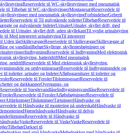
kyllestyring
Reservedele til WC-skyllestyringer med pneumatisk
le til Tilbehør til WC-skyllestyringer
Montagesæt
Reservedele til
skyllestyringer med pneumatisk skyllestyring
Forbindelser
Geberit
letter
Reservedele til Til gulvstående toiletter
Tilbehør
Reservedele til
hængte og gulvstående bideter
Urinaler
Urinaler, skyllet drift, med
dele til Urinaler, skyllet drift, uden skyllekant
Til synlig urinalstyring
e til Med integreret urinalstyring
Til integreret
il Uden låg
Skillevægge
Reservedele til Skillevægge
Skillevægge af
låse og vandlåstilbehør
Skyllerør, skyllerørsbøjninger og
rinalstyringer
Indbygning
Reservedele til Indbygning
Med elektronisk
onisk skyllestyring, batteridrift
Med pneumatisk
ing, netdrift
Reservedele til Med elektronisk skyllestyring,
bygningsdele og ombygningssæt
Reservedele til Indbygningsdele og
 til toiletter, urinaler og bideter
Afløbsgarniturer til toiletter og
eroler
Reservedele til Feroler
Tilslutningssæt
Reservedele til
hetter og dækkapper
Overgangs- og
Reservedele til Sneglevandlåse
Indbygningsvandlåse
Reservedele til
Feroler
Reservedele til Feroler
Afløbsbøjninger
Reservedele til
ger
Afdækninger
Tilslutninger
Tætninger
Håndvaske og
ervedele til Håndvaske til montering på underskab
Håndvaske til
ademontering
Hjørnehåndvaske
Håndvaske til delvis
 underlimning
Reservedele til Håndvaske til
 håndvaske
Vaske
Reservedele til Vaske
Vaske
Reservedele til
øjler
Tilbehør
Dæksel til
 Møbelpakker med små håndvaske
Møbelpakker med håndvaske til