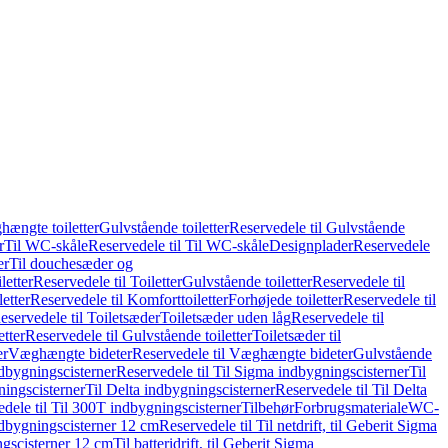
hængte toiletter
Gulvstående toiletter
Reservedele til Gulvstående
r
Til WC-skåle
Reservedele til Til WC-skåle
Designplader
Reservedele
er
Til douchesæder og
letter
Reservedele til Toiletter
Gulvstående toiletter
Reservedele til
etter
Reservedele til Komforttoiletter
Forhøjede toiletter
Reservedele til
eservedele til Toiletsæder
Toiletsæder uden låg
Reservedele til
etter
Reservedele til Gulvstående toiletter
Toiletsæder til
er
Væghængte bideter
Reservedele til Væghængte bideter
Gulvstående
dbygningscisterner
Reservedele til Til Sigma indbygningscisterner
Til
ningscisterner
Til Delta indbygningscisterner
Reservedele til Til Delta
dele til Til 300T indbygningscisterner
Tilbehør
Forbrugsmateriale
WC-
indbygningscisterner 12 cm
Reservedele til Til netdrift, til Geberit Sigma
ingscisterner 12 cm
Til batteridrift, til Geberit Sigma