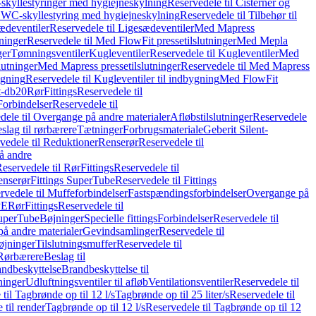
skyllestyringer med hygiejneskylning
Reservedele til Cisterner og
og WC-skyllestyring med hygiejneskylning
Reservedele til Tilbehør til
ædeventiler
Reservedele til Ligesædeventiler
Med Mapress
ninger
Reservedele til Med FlowFit pressetilslutninger
Med Mepla
ger
Tømningsventiler
Kugleventiler
Reservedele til Kugleventiler
Med
lutninger
Med Mapress pressetilslutninger
Reservedele til Med Mapress
ygning
Reservedele til Kugleventiler til indbygning
Med FlowFit
t-db20
Rør
Fittings
Reservedele til
Forbindelser
Reservedele til
dele til Overgange på andre materialer
Afløbstilslutninger
Reservedele
slag til rørbærere
Tætninger
Forbrugsmateriale
Geberit Silent-
vedele til Reduktioner
Renserør
Reservedele til
å andre
eservedele til Rør
Fittings
Reservedele til
enserør
Fittings SuperTube
Reservedele til Fittings
rvedele til Muffeforbindelser
Fastspændingsforbindelser
Overgange på
PE
Rør
Fittings
Reservedele til
SuperTube
Bøjninger
Specielle fittings
Forbindelser
Reservedele til
på andre materialer
Gevindsamlinger
Reservedele til
øjninger
Tilslutningsmuffer
Reservedele til
Rørbærere
Beslag til
ndbeskyttelse
Brandbeskyttelse til
inger
Udluftningsventiler til afløb
Ventilationsventiler
Reservedele til
til Tagbrønde op til 12 l/s
Tagbrønde op til 25 liter/s
Reservedele til
 til render
Tagbrønde op til 12 l/s
Reservedele til Tagbrønde op til 12