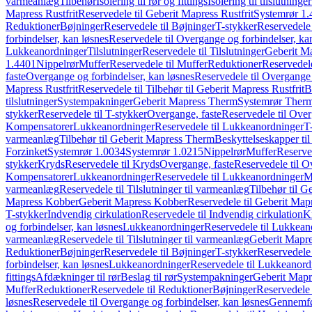
varmeanlæg
Tilbehør
Isolering til rør og fittings
Isolering til tilslutninger
Mapress Rustfrit
Reservedele til Geberit Mapress Rustfrit
Systemrør 1.
Reduktioner
Bøjninger
Reservedele til Bøjninger
T-stykker
Reservedele 
forbindelser, kan løsnes
Reservedele til Overgange og forbindelser, ka
Lukkeanordninger
Tilslutninger
Reservedele til Tilslutninger
Geberit Ma
1.4401
Nippelrør
Muffer
Reservedele til Muffer
Reduktioner
Reservedele
faste
Overgange og forbindelser, kan løsnes
Reservedele til Overgange 
Mapress Rustfrit
Reservedele til Tilbehør til Geberit Mapress Rustfrit
B
tilslutninger
Systempakninger
Geberit Mapress Therm
Systemrør Ther
stykker
Reservedele til T-stykker
Overgange, faste
Reservedele til Over
Kompensatorer
Lukkeanordninger
Reservedele til Lukkeanordninger
T
varmeanlæg
Tilbehør til Geberit Mapress Therm
Beskyttelseskapper til
Forzinket
Systemrør 1.0034
Systemrør 1.0215
Nippelrør
Muffer
Reserve
stykker
Kryds
Reservedele til Kryds
Overgange, faste
Reservedele til O
Kompensatorer
Lukkeanordninger
Reservedele til Lukkeanordninger
M
varmeanlæg
Reservedele til Tilslutninger til varmeanlæg
Tilbehør til G
Mapress Kobber
Geberit Mapress Kobber
Reservedele til Geberit Ma
T-stykker
Indvendig cirkulation
Reservedele til Indvendig cirkulation
K
og forbindelser, kan løsnes
Lukkeanordninger
Reservedele til Lukkean
varmeanlæg
Reservedele til Tilslutninger til varmeanlæg
Geberit Mapre
Reduktioner
Bøjninger
Reservedele til Bøjninger
T-stykker
Reservedele 
forbindelser, kan løsnes
Lukkeanordninger
Reservedele til Lukkeanord
fittings
Afdækninger til rør
Beslag til rør
Systempakninger
Geberit Map
Muffer
Reduktioner
Reservedele til Reduktioner
Bøjninger
Reservedele 
løsnes
Reservedele til Overgange og forbindelser, kan løsnes
Gennemfø