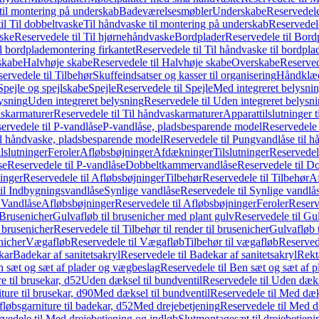
il montering på underskab
Badeværelsesmøbler
Underskabe
Reservedele
il Til dobbeltvaske
Til håndvaske til montering på underskab
Reservedele
ske
Reservedele til Til hjørnehåndvaske
Bordplader
Reservedele til Bord
il bordplademontering firkantet
Reservedele til Til håndvaske til bordpla
skabe
Halvhøje skabe
Reservedele til Halvhøje skabe
Overskabe
Reserved
ervedele til Tilbehør
Skuffeindsatser og kasser til organisering
Håndklæd
Spejle og spejlskabe
Spejle
Reservedele til Spejle
Med integreret belysni
lysning
Uden integreret belysning
Reservedele til Uden integreret belysn
askarmaturer
Reservedele til Til håndvaskarmaturer
Apparattilslutninger 
ervedele til P-vandlåse
P-vandlåse, pladsbesparende model
Reservedele 
il håndvaske, pladsbesparende model
Reservedele til Pungvandlåse til 
lslutninger
Feroler
Afløbsbøjninger
Afdækninger
Tilslutninger
Reservedele
se
Reservedele til P-vandlåse
Dobbeltkammervandlåse
Reservedele til 
inger
Reservedele til Afløbsbøjninger
Tilbehør
Reservedele til Tilbehør
Af
til Indbygningsvandlåse
Synlige vandlåse
Reservedele til Synlige vandlå
l Vandlåse
Afløbsbøjninger
Reservedele til Afløbsbøjninger
Feroler
Reserv
Brusenicher
Gulvafløb til brusenicher med plant gulv
Reservedele til Gu
l brusenicher
Reservedele til Tilbehør til render til brusenicher
Gulvafløb t
enicher
Vægafløb
Reservedele til Vægafløb
Tilbehør til vægafløb
Reservede
kar
Badekar af sanitetsakryl
Reservedele til Badekar af sanitetsakryl
Rekt
 sæt og sæt af plader og vægbeslag
Reservedele til Ben sæt og sæt af 
e til brusekar, d52
Uden dæksel til bundventil
Reservedele til Uden dæks
ture til brusekar, d90
Med dæksel til bundventil
Reservedele til Med dæks
fløbsgarniture til badekar, d52
Med drejebetjening
Reservedele til Med d
vedele til Med drejebetjening og indløb
Slutmontagesæt til drejebetjeni