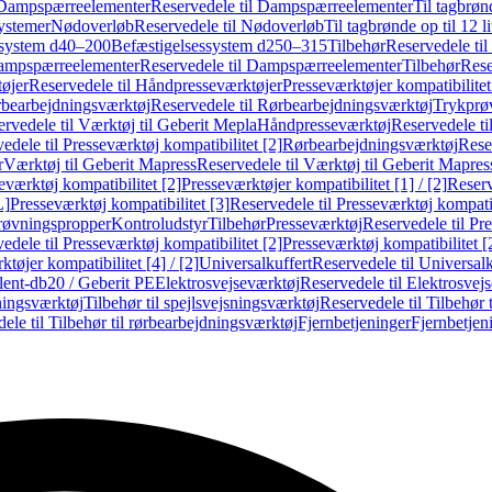
Dampspærreelementer
Reservedele til Dampspærreelementer
Til tagbrønd
systemer
Nødoverløb
Reservedele til Nødoverløb
Til tagbrønde op til 12 li
ssystem d40–200
Befæstigelsessystem d250–315
Tilbehør
Reservedele til
mpspærreelementer
Reservedele til Dampspærreelementer
Tilbehør
Rese
øjer
Reservedele til Håndpresseværktøjer
Presseværktøjer kompatibilitet
bearbejdningsværktøj
Reservedele til Rørbearbejdningsværktøj
Trykprø
rvedele til Værktøj til Geberit Mepla
Håndpresseværktøj
Reservedele t
edele til Presseværktøj kompatibilitet [2]
Rørbearbejdningsværktøj
Reser
r
Værktøj til Geberit Mapress
Reservedele til Værktøj til Geberit Mapres
eværktøj kompatibilitet [2]
Presseværktøjer kompatibilitet [1] / [2]
Reserv
L]
Presseværktøj kompatibilitet [3]
Reservedele til Presseværktøj kompatib
prøvningspropper
Kontroludstyr
Tilbehør
Presseværktøj
Reservedele til Pr
edele til Presseværktøj kompatibilitet [2]
Presseværktøj kompatibilitet 
tøjer kompatibilitet [4] / [2]
Universalkuffert
Reservedele til Universalk
ilent-db20 / Geberit PE
Elektrosvejseværktøj
Reservedele til Elektrosvej
ningsværktøj
Tilbehør til spejlsvejsningsværktøj
Reservedele til Tilbehør 
ele til Tilbehør til rørbearbejdningsværktøj
Fjernbetjeninger
Fjernbetjen