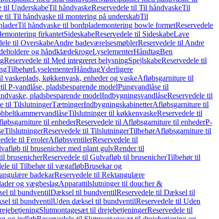
 til Underskabe
Til håndvaske
Reservedele til Til håndvaske
Til
 til Til håndvaske til montering på underskab
Til
plader
Til håndvaske til bordplademontering bowle formet
Reservedele
demontering firkantet
Sideskabe
Reservedele til Sideskabe
Lave
ele til Overskabe
Andre badeværelsesmøbler
Reservedele til Andre
eholdere og håndklædekroge
Lyselementer
Håndtag
Ben
ng
Reservedele til Med integreret belysning
Spejlskabe
Reservedele til
ing
Tilbehør
Lyselementer
Håndtag
Yderligere
til vaskeplads, køkkenvask, enheder og vaske
Afløbsgarniture til
til P-vandlåse, pladsbesparende model
Pungvandlåse til
håndvaske, pladsbesparende model
Indbygningsvandlåse
Reservedele til
 til Tilslutninger
Tætninger
Indbygningskabinetter
Afløbsgarniture til
Dobbeltkammervandlåse
Tilslutninger til køkkenvaske
Reservedele til
løbsgarniture til enheder
Reservedele til Afløbsgarniture til enheder
P-
se
Tilslutninger
Reservedele til Tilslutninger
Tilbehør
Afløbsgarniture til
edele til Feroler
Afløbsventiler
Reservedele til
lvafløb til brusenicher med plant gulv
Render til
il brusenicher
Reservedele til Gulvafløb til brusenicher
Tilbehør til
le til Tilbehør til vægafløb
Brusekar og
angulære badekar
Reservedele til Rektangulære
plader og vægbeslag
Apparattilslutninger til doucher &
el til bundventil
Dæksel til bundventil
Reservedele til Dæksel til
el til bundventil
Uden dæksel til bundventil
Reservedele til Uden
rejebetjening
Slutmontagesæt til drejebetjeninger
Reservedele til
ng og indløb
Reservedele til Slutmontagesæt til drejebetjening og