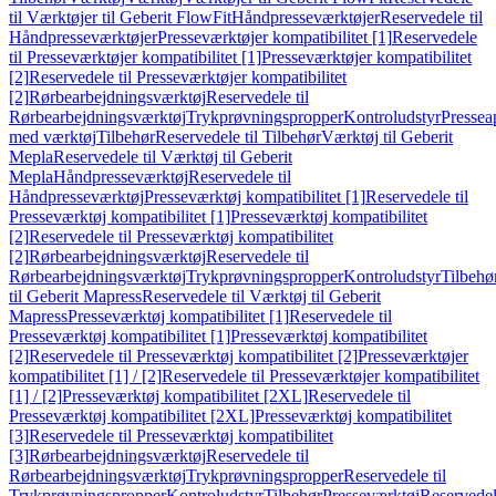
til Værktøjer til Geberit FlowFit
Håndpresseværktøjer
Reservedele til
Håndpresseværktøjer
Presseværktøjer kompatibilitet [1]
Reservedele
til Presseværktøjer kompatibilitet [1]
Presseværktøjer kompatibilitet
[2]
Reservedele til Presseværktøjer kompatibilitet
[2]
Rørbearbejdningsværktøj
Reservedele til
Rørbearbejdningsværktøj
Trykprøvningspropper
Kontroludstyr
Pressea
med værktøj
Tilbehør
Reservedele til Tilbehør
Værktøj til Geberit
Mepla
Reservedele til Værktøj til Geberit
Mepla
Håndpresseværktøj
Reservedele til
Håndpresseværktøj
Presseværktøj kompatibilitet [1]
Reservedele til
Presseværktøj kompatibilitet [1]
Presseværktøj kompatibilitet
[2]
Reservedele til Presseværktøj kompatibilitet
[2]
Rørbearbejdningsværktøj
Reservedele til
Rørbearbejdningsværktøj
Trykprøvningspropper
Kontroludstyr
Tilbehø
til Geberit Mapress
Reservedele til Værktøj til Geberit
Mapress
Presseværktøj kompatibilitet [1]
Reservedele til
Presseværktøj kompatibilitet [1]
Presseværktøj kompatibilitet
[2]
Reservedele til Presseværktøj kompatibilitet [2]
Presseværktøjer
kompatibilitet [1] / [2]
Reservedele til Presseværktøjer kompatibilitet
[1] / [2]
Presseværktøj kompatibilitet [2XL]
Reservedele til
Presseværktøj kompatibilitet [2XL]
Presseværktøj kompatibilitet
[3]
Reservedele til Presseværktøj kompatibilitet
[3]
Rørbearbejdningsværktøj
Reservedele til
Rørbearbejdningsværktøj
Trykprøvningspropper
Reservedele til
Trykprøvningspropper
Kontroludstyr
Tilbehør
Presseværktøj
Reservede