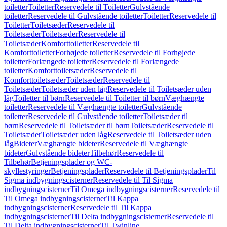
toiletter
Toiletter
Reservedele til Toiletter
Gulvstående
toiletter
Reservedele til Gulvstående toiletter
Toiletter
Reservedele til
Toiletter
Toiletsæder
Reservedele til
Toiletsæder
Toiletsæder
Reservedele til
Toiletsæder
Komforttoiletter
Reservedele til
Komforttoiletter
Forhøjede toiletter
Reservedele til Forhøjede
toiletter
Forlængede toiletter
Reservedele til Forlængede
toiletter
Komforttoiletsæder
Reservedele til
Komforttoiletsæder
Toiletsæder
Reservedele til
Toiletsæder
Toiletsæder uden låg
Reservedele til Toiletsæder uden
låg
Toiletter til børn
Reservedele til Toiletter til børn
Væghængte
toiletter
Reservedele til Væghængte toiletter
Gulvstående
toiletter
Reservedele til Gulvstående toiletter
Toiletsæder til
børn
Reservedele til Toiletsæder til børn
Toiletsæder
Reservedele til
Toiletsæder
Toiletsæder uden låg
Reservedele til Toiletsæder uden
låg
Bideter
Væghængte bideter
Reservedele til Væghængte
bideter
Gulvstående bideter
Tilbehør
Reservedele til
Tilbehør
Betjeningsplader og WC-
skyllestyringer
Betjeningsplader
Reservedele til Betjeningsplader
Til
Sigma indbygningscisterner
Reservedele til Til Sigma
indbygningscisterner
Til Omega indbygningscisterner
Reservedele til
Til Omega indbygningscisterner
Til Kappa
indbygningscisterner
Reservedele til Til Kappa
indbygningscisterner
Til Delta indbygningscisterner
Reservedele til
Til Delta indbygningscisterner
Til Twinline