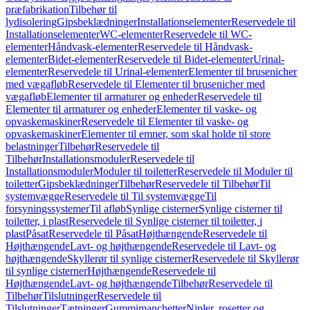
præfabrikation
Tilbehør til
lydisolering
Gipsbeklædninger
Installationselementer
Reservedele til
Installationselementer
WC-elementer
Reservedele til WC-
elementer
Håndvask-elementer
Reservedele til Håndvask-
elementer
Bidet-elementer
Reservedele til Bidet-elementer
Urinal-
elementer
Reservedele til Urinal-elementer
Elementer til brusenicher
med vægafløb
Reservedele til Elementer til brusenicher med
vægafløb
Elementer til armaturer og enheder
Reservedele til
Elementer til armaturer og enheder
Elementer til vaske- og
opvaskemaskiner
Reservedele til Elementer til vaske- og
opvaskemaskiner
Elementer til emner, som skal holde til store
belastninger
Tilbehør
Reservedele til
Tilbehør
Installationsmoduler
Reservedele til
Installationsmoduler
Moduler til toiletter
Reservedele til Moduler til
toiletter
Gipsbeklædninger
Tilbehør
Reservedele til Tilbehør
Til
systemvægge
Reservedele til Til systemvægge
Til
forsyningssystemer
Til afløb
Synlige cisterner
Synlige cisterner til
toiletter, i plast
Reservedele til Synlige cisterner til toiletter, i
plast
Påsat
Reservedele til Påsat
Højthængende
Reservedele til
Højthængende
Lavt- og højthængende
Reservedele til Lavt- og
højthængende
Skyllerør til synlige cisterner
Reservedele til Skyllerør
til synlige cisterner
Højthængende
Reservedele til
Højthængende
Lavt- og højthængende
Tilbehør
Reservedele til
Tilbehør
Tilslutninger
Reservedele til
Tilslutninger
Tætninger
Gummimanchetter
Nipler, rosetter og