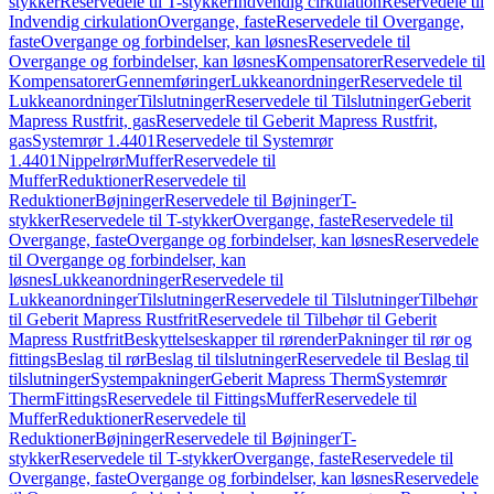
stykker
Reservedele til T-stykker
Indvendig cirkulation
Reservedele til
Indvendig cirkulation
Overgange, faste
Reservedele til Overgange,
faste
Overgange og forbindelser, kan løsnes
Reservedele til
Overgange og forbindelser, kan løsnes
Kompensatorer
Reservedele til
Kompensatorer
Gennemføringer
Lukkeanordninger
Reservedele til
Lukkeanordninger
Tilslutninger
Reservedele til Tilslutninger
Geberit
Mapress Rustfrit, gas
Reservedele til Geberit Mapress Rustfrit,
gas
Systemrør 1.4401
Reservedele til Systemrør
1.4401
Nippelrør
Muffer
Reservedele til
Muffer
Reduktioner
Reservedele til
Reduktioner
Bøjninger
Reservedele til Bøjninger
T-
stykker
Reservedele til T-stykker
Overgange, faste
Reservedele til
Overgange, faste
Overgange og forbindelser, kan løsnes
Reservedele
til Overgange og forbindelser, kan
løsnes
Lukkeanordninger
Reservedele til
Lukkeanordninger
Tilslutninger
Reservedele til Tilslutninger
Tilbehør
til Geberit Mapress Rustfrit
Reservedele til Tilbehør til Geberit
Mapress Rustfrit
Beskyttelseskapper til rørender
Pakninger til rør og
fittings
Beslag til rør
Beslag til tilslutninger
Reservedele til Beslag til
tilslutninger
Systempakninger
Geberit Mapress Therm
Systemrør
Therm
Fittings
Reservedele til Fittings
Muffer
Reservedele til
Muffer
Reduktioner
Reservedele til
Reduktioner
Bøjninger
Reservedele til Bøjninger
T-
stykker
Reservedele til T-stykker
Overgange, faste
Reservedele til
Overgange, faste
Overgange og forbindelser, kan løsnes
Reservedele