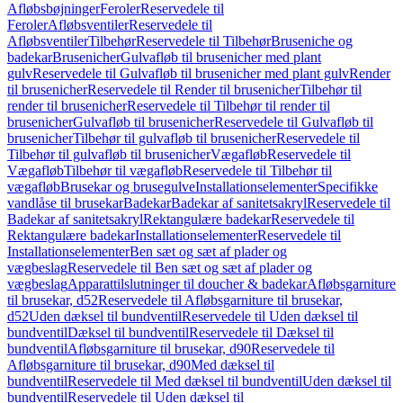
Afløbsbøjninger
Feroler
Reservedele til
Feroler
Afløbsventiler
Reservedele til
Afløbsventiler
Tilbehør
Reservedele til Tilbehør
Bruseniche og
badekar
Brusenicher
Gulvafløb til brusenicher med plant
gulv
Reservedele til Gulvafløb til brusenicher med plant gulv
Render
til brusenicher
Reservedele til Render til brusenicher
Tilbehør til
render til brusenicher
Reservedele til Tilbehør til render til
brusenicher
Gulvafløb til brusenicher
Reservedele til Gulvafløb til
brusenicher
Tilbehør til gulvafløb til brusenicher
Reservedele til
Tilbehør til gulvafløb til brusenicher
Vægafløb
Reservedele til
Vægafløb
Tilbehør til vægafløb
Reservedele til Tilbehør til
vægafløb
Brusekar og brusegulve
Installationselementer
Specifikke
vandlåse til brusekar
Badekar
Badekar af sanitetsakryl
Reservedele til
Badekar af sanitetsakryl
Rektangulære badekar
Reservedele til
Rektangulære badekar
Installationselementer
Reservedele til
Installationselementer
Ben sæt og sæt af plader og
vægbeslag
Reservedele til Ben sæt og sæt af plader og
vægbeslag
Apparattilslutninger til doucher & badekar
Afløbsgarniture
til brusekar, d52
Reservedele til Afløbsgarniture til brusekar,
d52
Uden dæksel til bundventil
Reservedele til Uden dæksel til
bundventil
Dæksel til bundventil
Reservedele til Dæksel til
bundventil
Afløbsgarniture til brusekar, d90
Reservedele til
Afløbsgarniture til brusekar, d90
Med dæksel til
bundventil
Reservedele til Med dæksel til bundventil
Uden dæksel til
bundventil
Reservedele til Uden dæksel til