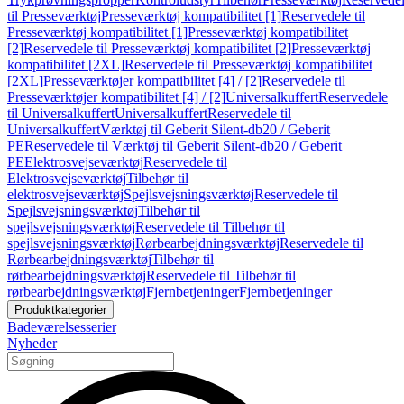
til Presseværktøj
Presseværktøj kompatibilitet [1]
Reservedele til
Presseværktøj kompatibilitet [1]
Presseværktøj kompatibilitet
[2]
Reservedele til Presseværktøj kompatibilitet [2]
Presseværktøj
kompatibilitet [2XL]
Reservedele til Presseværktøj kompatibilitet
[2XL]
Presseværktøjer kompatibilitet [4] / [2]
Reservedele til
Presseværktøjer kompatibilitet [4] / [2]
Universalkuffert
Reservedele
til Universalkuffert
Universalkuffert
Reservedele til
Universalkuffert
Værktøj til Geberit Silent-db20 / Geberit
PE
Reservedele til Værktøj til Geberit Silent-db20 / Geberit
PE
Elektrosvejseværktøj
Reservedele til
Elektrosvejseværktøj
Tilbehør til
elektrosvejseværktøj
Spejlsvejsningsværktøj
Reservedele til
Spejlsvejsningsværktøj
Tilbehør til
spejlsvejsningsværktøj
Reservedele til Tilbehør til
spejlsvejsningsværktøj
Rørbearbejdningsværktøj
Reservedele til
Rørbearbejdningsværktøj
Tilbehør til
rørbearbejdningsværktøj
Reservedele til Tilbehør til
rørbearbejdningsværktøj
Fjernbetjeninger
Fjernbetjeninger
Produktkategorier
Badeværelsesserier
Nyheder