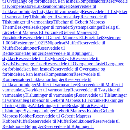
til Overgange og forbindelser, kan løsnes
Kompensatorer
Reservedele
til Kompensatorer
Lukkeanordninger
Reservedele til
Lukkeanordninger
T-stykker til varmeanlæg
Reservedele til T-stykker
til varmeanlæg
Tilslutninger til varmeanlæg
Reservedele til
Tilslutninger til varmeanlæg
Tilbehør til Geberit Mapress
Therm
Beskyttelseskapper til rørender
Systempakninger
Beslag til
rør
Geberit Mapress El-Forzinket
Geberit Mapress El-
Forzinket
Reservedele til Geberit Mapress El-Forzinket
Systemrør
1.0034
Systemrør 1.0215
Nippelrør
Muffer
Reservedele til
Muffer
Reduktioner
Reservedele til
Reduktioner
Bøjninger
Reservedele til Bøjninger
T-
stykker
Reservedele til T-stykker
Kryds
Reservedele til
Kryds
Overgange, faste
Reservedele til Overgange, faste
Overgange
og forbindelser, kan løsnes
Reservedele til Overgange og
forbindelser, kan løsnes
Kompensatorer
Reservedele til
Kompensatorer
Lukkeanordninger
Reservedele til
Lukkeanordninger
Muffer til varmeanlæg
Reservedele til Muffer til
varmeanlæg
T-stykker til varmeanlæg
Reservedele til T-stykker til
varmeanlæg
Tilslutninger til varmeanlæg
Reservedele til Tilslutninger
til varmeanlæg
Tilbehør til Geberit Mapress El-Forzinket
Pakninger
til rør og fittings
Afdækninger til rør
Beslag til rør
Beslag til
tilslutninger
Systempakninger
Geberit Mapress Kobber
Geberit
Mapress Kobber
Reservedele til Geberit Mapress
Kobber
Muffer
Reservedele til Muffer
Reduktioner
Reservedele til
Reduktioner
Bøjninger
Reservedele til Bøjninger
T-