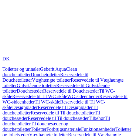
DK
Toiletter og urinaler
Geberit AquaClean
douchetoiletter
Douchetoiletter
Reservedele til
Douchetoiletter
Væghængte toiletter
Reservedele til Væghængte
toiletter
Gulvstående toiletter
Reservedele til Gulvstående
toiletter
Douchesæder
Reservedele til Douchesæder
Til WC-
skåle
Reservedele til Til WC-skåle
WC-sideenheder
Reservedele til
WC-sideenheder
Til WC-skåle
Reservedele til Til WC-
skåle
Designplader
Reservedele til Designplader
Til
douchetoiletter
Reservedele til Til douchetoiletter
Til
douchesæder
Reservedele til Til douchesæder
Tilbehør
Til
douchetoiletter
Til douchesæder og
douchetoiletter
Toiletter
Forbrugsmateriale
Funktionsenheder
Toiletter
og toiletsæder
Væghængte toiletter
Reservedele til Væghængte