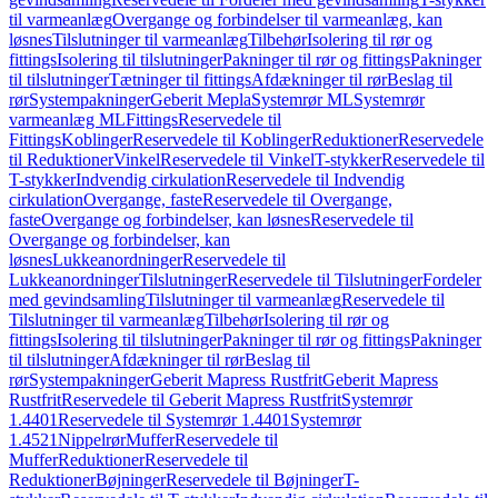
til varmeanlæg
Overgange og forbindelser til varmeanlæg, kan
løsnes
Tilslutninger til varmeanlæg
Tilbehør
Isolering til rør og
fittings
Isolering til tilslutninger
Pakninger til rør og fittings
Pakninger
til tilslutninger
Tætninger til fittings
Afdækninger til rør
Beslag til
rør
Systempakninger
Geberit Mepla
Systemrør ML
Systemrør
varmeanlæg ML
Fittings
Reservedele til
Fittings
Koblinger
Reservedele til Koblinger
Reduktioner
Reservedele
til Reduktioner
Vinkel
Reservedele til Vinkel
T-stykker
Reservedele til
T-stykker
Indvendig cirkulation
Reservedele til Indvendig
cirkulation
Overgange, faste
Reservedele til Overgange,
faste
Overgange og forbindelser, kan løsnes
Reservedele til
Overgange og forbindelser, kan
løsnes
Lukkeanordninger
Reservedele til
Lukkeanordninger
Tilslutninger
Reservedele til Tilslutninger
Fordeler
med gevindsamling
Tilslutninger til varmeanlæg
Reservedele til
Tilslutninger til varmeanlæg
Tilbehør
Isolering til rør og
fittings
Isolering til tilslutninger
Pakninger til rør og fittings
Pakninger
til tilslutninger
Afdækninger til rør
Beslag til
rør
Systempakninger
Geberit Mapress Rustfrit
Geberit Mapress
Rustfrit
Reservedele til Geberit Mapress Rustfrit
Systemrør
1.4401
Reservedele til Systemrør 1.4401
Systemrør
1.4521
Nippelrør
Muffer
Reservedele til
Muffer
Reduktioner
Reservedele til
Reduktioner
Bøjninger
Reservedele til Bøjninger
T-