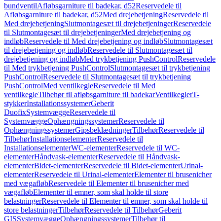
bundventil
Afløbsgarniture til badekar, d52
Reservedele til
Afløbsgarniture til badekar, d52
Med drejebetjening
Reservedele til
Med drejebetjening
Slutmontagesæt til drejebetjeninger
Reservedele
til Slutmontagesæt til drejebetjeninger
Med drejebetjening og
indløb
Reservedele til Med drejebetjening og indløb
Slutmontagesæt
til drejebetjening og indløb
Reservedele til Slutmontagesæt til
drejebetjening og indløb
Med trykbetjening PushControl
Reservedele
til Med trykbetjening PushControl
Slutmontagesæt til trykbetjening
PushControl
Reservedele til Slutmontagesæt til trykbetjening
PushControl
Med ventilkegle
Reservedele til Med
ventilkegle
Tilbehør til afløbsgarniture til badekar
Ventilkegler
T-
stykker
Installationssystemer
Geberit
Duofix
Systemvægge
Reservedele til
Systemvægge
Ophængningssystemer
Reservedele til
Ophængningssystemer
Gipsbeklædninger
Tilbehør
Reservedele til
Tilbehør
Installationselementer
Reservedele til
Installationselementer
WC-elementer
Reservedele til WC-
elementer
Håndvask-elementer
Reservedele til Håndvask-
elementer
Bidet-elementer
Reservedele til Bidet-elementer
Urinal-
elementer
Reservedele til Urinal-elementer
Elementer til brusenicher
med vægafløb
Reservedele til Elementer til brusenicher med
vægafløb
Elementer til emner, som skal holde til store
belastninger
Reservedele til Elementer til emner, som skal holde til
store belastninger
Tilbehør
Reservedele til Tilbehør
Geberit
GIS
Systemvægge
Ophængningssystemer
Tilbehør til