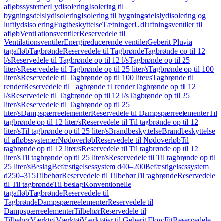
afløbssystemer
Lydisolering
Isolering til
bygningsdelslydisolering
Isolering til bygningsdelslydisolering og
luftlydsisolering
Fugtbeskyttelse
Tætninger
Udluftningsventiler til
afløb
Ventilationsventiler
Reservedele til
Ventilationsventiler
Energireducerende ventiler
Geberit Pluvia
tagafløb
Tagbrønde
Reservedele til Tagbrønde
Tagbrønde op til 12
l/s
Reservedele til Tagbrønde op til 12 l/s
Tagbrønde op til 25
liter/s
Reservedele til Tagbrønde op til 25 liter/s
Tagbrønde op til 100
liter/s
Reservedele til Tagbrønde op til 100 liter/s
Tagbrønde til
render
Reservedele til Tagbrønde til render
Tagbrønde op til 12
l/s
Reservedele til Tagbrønde op til 12 l/s
Tagbrønde op til 25
liter/s
Reservedele til Tagbrønde op til 25
liter/s
Dampspærreelementer
Reservedele til Dampspærreelementer
Til
tagbrønde op til 12 liter/s
Reservedele til Til tagbrønde op til 12
liter/s
Til tagbrønde op til 25 liter/s
Brandbeskyttelse
Brandbeskyttelse
til afløbssystemer
Nødoverløb
Reservedele til Nødoverløb
Til
tagbrønde op til 12 liter/s
Reservedele til Til tagbrønde op til 12
liter/s
Til tagbrønde op til 25 liter/s
Reservedele til Til tagbrønde op til
25 liter/s
Beslag
Befæstigelsessystem d40–200
Befæstigelsessystem
d250–315
Tilbehør
Reservedele til Tilbehør
Til tagbrønde
Reservedele
til Til tagbrønde
Til beslag
Konventionelle
tagafløb
Tagbrønde
Reservedele til
Tagbrønde
Dampspærreelementer
Reservedele til
Dampspærreelementer
Tilbehør
Reservedele til
Tilbehør
Værktøj
Værktøj
Værktøjer til Geberit FlowFit
Reservedele