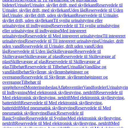
bideter
Urinaler
Urinaler, skyllet drift, med skyllekant
Reservedele til
Urinaler, skyllet drift, med skyllekant
Uden låg
Reservedele til Uden
låg
Urinaler, skyllet drift, uden skyllekant
Reservedele til Urinaler,
skyllet drift, uden skyllekant
Til synlig urinalstyring eller
urinalstyring til indbygning
Reservedele til Til synlig urinalstyring
eller urinalstyring til indbygning
Med integreret
urinalstyring
Reservedele til Med integreret urinalstyring
Til integreret
urinalstyring
Reservedele til Til integreret urinalstyring
Urinaler, drift
uden vand
Reservedele til Urinaler, drift uden vand
Uden
låg
Reservedele til Uden låg
Skillevægge
Reservedele til
Skillevægge
Skillevægge af plast
Reservedele til Skillevægge af
plast
Skillevægge af glas
Reservedele til Skillevægge af
glas
Tilbehør
Reservedele til Tilbehør
Urinallåg
Vandlåse og
vandlåstilbehør
Skyllerør, skyllerørsbøjninger og
overgange
Reservedele til Skyllerør, skyllerørsbøjninger og
overgange
Tilbehør til
sprøjtehoved
Monteringsbeslag
Afløbsventiler
Vandfordeler
Urinalstyri
til Indbygning
Med elektronisk skyllestyring, netdrift
Reservedele til
Med elektronisk skyllestyring, netdrift
Med elektronisk skyllestyring,
batteridrift
Reservedele til Med elektronisk skyllestyring,
batteridrift
Med pneumatisk skyllestyring
Reservedele til Med
pneumatisk skyllestyring
Basic
Reservedele til
Basic
Synlige
Reservedele til Synlige
Med elektronisk skyllestyring,
netdrift
Reservedele til Med elektronisk skyllestyring, netdrift
Med