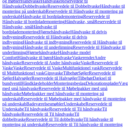
og møbler
Håndvaske
Håndvaske
Reservedele til
Håndvaske
Dobbeltvaske
Reservedele til Dobbeltvaske
Håndvaske til
montering på underskab
Reservedele til Håndvaske til montering på
underskab
Håndvaske til bordplademontering
Reservedele til
Håndvaske til bordplademontering
Håndvaske, små
Reservedele til
Håndvaske, små
Håndvaske til
bordplademontering
Hjørnehåndvaske
Håndvaske til delvis
indbygning
Reservedele til Håndvaske til delvis
indbygning
Håndvaske til indbygning
Reservedele til Håndvaske til
indbygning
Håndvaske til underlimning
Reservedele til Håndvaske til
underlimning
Hjørnehåndvaske
Håndvaske model
Comfort
Håndvaske til børn
Håndvaske
Vaskerender
Andre
håndvaske
Reservedele til Andre håndvaske
Vaske
Reservedele til
Vaske
Vaske
Reservedele til Vaske
Multifunktionel vask
Reservedele
til Multifunktionel vask
Gipsvaske
Tilbehør
Søjler
Reservedele til
Søjler
Halvsøjler
Reservedele til Halvsøjler
Tilbehør
Dæksel til
bundventil
Håndklædeholder
Monteringsbeslag
Dekorationsplader
Vægh
med små håndvaske
Reservedele til Møbelpakker med små
håndvaske
Møbelpakker med håndvaske til montering på
underskab
Reservedele til Møbelpakker med håndvaske til montering
på underskab
Badeværelsesmøbler
Underskabe
Reservedele til
Underskabe
Til håndvaske
Reservedele til Til håndvaske
Til
håndvaske
Reservedele til Til håndvaske
Til
dobbeltvaske
Reservedele til Til dobbeltvaske
Til håndvaske til
montering på underskab
Reservedele til Til håndvaske til montering