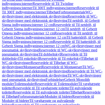
indbygningscisterner
Reservedele til Til Twinline
indbygningscisterner
Til 300T indbygningscisterner
Reservedele til
Til 300T indbygningscisterner
Tilbehør
Forbrugsmateriale
WC-
skyllestyringer med elektronisk skyllestyring
Reservedele til WC-
skyllestyringer med elektronisk skyllestyring
Til netdrift, til Geberit
Sigma indbygningscisterner 12 cm
Reservedele til Til netdrift, til
Geberit Sigma indbygningscisterner 12 cm
Til netdrift, til Geberit
Omega indbygningscisterner 12 cm
Reservedele til Til netdrift, til
Geberit Omega indbygningscisterner 12 cm
Til batteridrift, til Geberit
Sigma indbygningscisterner 12 cm
Reservedele til Til batteridrift, til
Geberit Sigma indbygningscisterner 12 cm
WC-skyllestyringer med
pneumatisk skyllestyring
Reservedele til WC-skyllestyringer med
pneumatisk skyllestyring
Til dobbeltskyl
Reservedele til Til
dobbeltskyl
Til enkeltskyl
Reservedele til Til enkeltskyl
Tilbehør til
WC-skyllestyringer
Reservedele til Tilbehør til WC-
skyllestyringer
Montagesæt
Reservedele til Montagesæt
Til WC-
skyllestyringer med elektronisk skyllestyring
Reservedele til Til WC-
skyllestyringer med elektronisk skyllestyring
Til WC-skyllestyringer
med pneumatisk skyllestyring
Forbindelser
Geberit Monolith
moduler
Toiletmoduler
Reservedele til Toiletmoduler
Til væghængte
toiletter
Reservedele til Til væghængte toiletter
Til gulvstående
toiletter
Reservedele til Til gulvstående toiletter
Tilbehør
Reservedele
til Tilbehør
Forbrugsmateriale
Moduler til bideter
Reservedele til
Moduler til bideter
Til væghængte og gulvstående
bideter
Reservedele til Til væghængte og gulvstående