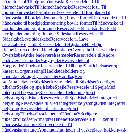
på underskab
Til hjørnehåndvaske
Reservedele til Til
hjørnehåndvaske
Til hjørnehåndvaske
Reservedele til Til
hjørnehåndvaske
Bordplader
Reservedele til Bordplader
Til
håndvaske til bordplademontering bowle formet
Reservedele til Til
håndvaske til bordplademontering bowle formet
Til håndvaske til
bordplademontering firkantet
Reservedele til Til håndvaske til
bordplademontering firkantet
Sideskabe
Reservedele til
Sideskabe
Lave sideskabe
Reservedele til Lave
sideskabe
Højskabe
Reservedele til Højskabe
Halvhøje
skabe
Reservedele til Halvhøje skabe
Overskabe
Reservedele til
Overskabe
Andre badeværelsesmøbler
Reservedele til Andre
badeværelsesmøbler
Væghylder
Reservedele til
Væghylder
Tilbehør
Reservedele til Tilbehør
Skuffeindsatser og
kasser til organisering
Håndklædeholdere og
håndklædekroge
Lyselementer
Håndtag
Ben
sæt
Magnettavler
Stikdåser
Reservedele til Stikdåser
Yderligere
tilbehør
Spejle og spejlskabe
Spejle
Reservedele til Spejle
Med
integreret belysning
Reservedele til Med integreret
belysning
Spejlskabe
Reservedele til Spejlskabe
Med integreret
belysning
Reservedele til Med integreret belysning
Uden integreret
belysning
Reservedele til Uden integreret
belysning
Tilbehør
Lyselementer
Håndtag
Yderligere
tilbehør
Stikdåser
Armaturer
Tilbehør
Reservedele til Tilbehør
Til
håndvaskarmaturer
Reservedele til Til
håndvaskarmaturer
Apparattilslutninger til vaskeplads, køkkenvask,