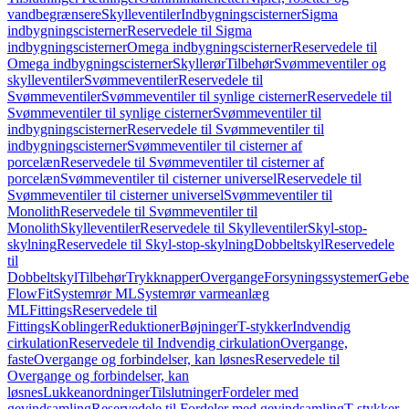
vandbegrænsere
Skylleventiler
Indbygningscisterner
Sigma
indbygningscisterner
Reservedele til Sigma
indbygningscisterner
Omega indbygningscisterner
Reservedele til
Omega indbygningscisterner
Skyllerør
Tilbehør
Svømmeventiler og
skylleventiler
Svømmeventiler
Reservedele til
Svømmeventiler
Svømmeventiler til synlige cisterner
Reservedele til
Svømmeventiler til synlige cisterner
Svømmeventiler til
indbygningscisterner
Reservedele til Svømmeventiler til
indbygningscisterner
Svømmeventiler til cisterner af
porcelæn
Reservedele til Svømmeventiler til cisterner af
porcelæn
Svømmeventiler til cisterner universel
Reservedele til
Svømmeventiler til cisterner universel
Svømmeventiler til
Monolith
Reservedele til Svømmeventiler til
Monolith
Skylleventiler
Reservedele til Skylleventiler
Skyl-stop-
skylning
Reservedele til Skyl-stop-skylning
Dobbeltskyl
Reservedele
til
Dobbeltskyl
Tilbehør
Trykknapper
Overgange
Forsyningssystemer
Geber
FlowFit
Systemrør ML
Systemrør varmeanlæg
ML
Fittings
Reservedele til
Fittings
Koblinger
Reduktioner
Bøjninger
T-stykker
Indvendig
cirkulation
Reservedele til Indvendig cirkulation
Overgange,
faste
Overgange og forbindelser, kan løsnes
Reservedele til
Overgange og forbindelser, kan
løsnes
Lukkeanordninger
Tilslutninger
Fordeler med
gevindsamling
Reservedele til Fordeler med gevindsamling
T-stykker