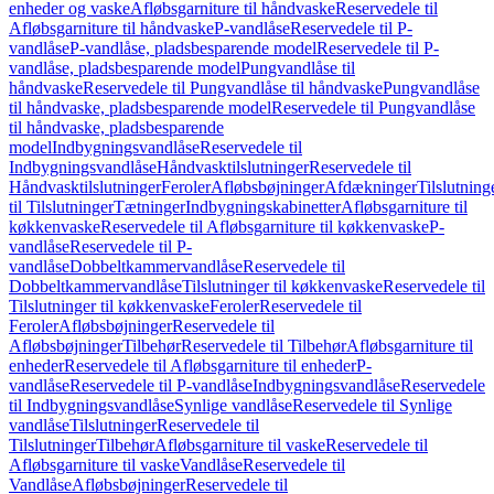
enheder og vaske
Afløbsgarniture til håndvaske
Reservedele til
Afløbsgarniture til håndvaske
P-vandlåse
Reservedele til P-
vandlåse
P-vandlåse, pladsbesparende model
Reservedele til P-
vandlåse, pladsbesparende model
Pungvandlåse til
håndvaske
Reservedele til Pungvandlåse til håndvaske
Pungvandlåse
til håndvaske, pladsbesparende model
Reservedele til Pungvandlåse
til håndvaske, pladsbesparende
model
Indbygningsvandlåse
Reservedele til
Indbygningsvandlåse
Håndvasktilslutninger
Reservedele til
Håndvasktilslutninger
Feroler
Afløbsbøjninger
Afdækninger
Tilslutning
til Tilslutninger
Tætninger
Indbygningskabinetter
Afløbsgarniture til
køkkenvaske
Reservedele til Afløbsgarniture til køkkenvaske
P-
vandlåse
Reservedele til P-
vandlåse
Dobbeltkammervandlåse
Reservedele til
Dobbeltkammervandlåse
Tilslutninger til køkkenvaske
Reservedele til
Tilslutninger til køkkenvaske
Feroler
Reservedele til
Feroler
Afløbsbøjninger
Reservedele til
Afløbsbøjninger
Tilbehør
Reservedele til Tilbehør
Afløbsgarniture til
enheder
Reservedele til Afløbsgarniture til enheder
P-
vandlåse
Reservedele til P-vandlåse
Indbygningsvandlåse
Reservedele
til Indbygningsvandlåse
Synlige vandlåse
Reservedele til Synlige
vandlåse
Tilslutninger
Reservedele til
Tilslutninger
Tilbehør
Afløbsgarniture til vaske
Reservedele til
Afløbsgarniture til vaske
Vandlåse
Reservedele til
Vandlåse
Afløbsbøjninger
Reservedele til