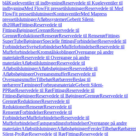
blå
Kugleventiler til indbygning
Reservedele til Kugleventiler til
indbygning
Med FlowFit pressetilslutninger
Reservedele til Med
FlowFit pressetilslutninger
Kontraventiler
Med Mapress
pressetilslutninger
Afløbssystemer
Geberit Silent-
db20
Rør
Fittings
Reservedele til
Fittings
Bøjninger
Grenrør
Reservedele til
Grenrør
Reduktioner
Renserør
Reservedele til Renserør
Fittings
SuperTube
Bøjninger
Specielle fittings
Forbindelser
Reservedele til
Forbindelser
Svejseforbindelser
Muffeforbindelser
Reservedele til
Muffeforbindelser
Kromstålskoblinger
Overgange på andre
materialer
Reservedele til Overgange på andre
materialer
Afløbstilslutninger
Reservedele til
Afløbstilslutninger
Afløbsbøjninger
Reservedele til
Afløbsbøjninger
Overgangsmuffer
Reservedele til
Overgangsmuffer
Tilbehør
Rørbærere
Beslag til
rørbærere
Tætninger
Forbrugsmateriale
Geberit Silent-
PP
Rør
Reservedele til Rør
Fittings
Reservedele til
Fittings
Bøjninger
Reservedele til Bøjninger
Grenrør
Reservedele til
Grenrør
Reduktioner
Reservedele til
Reduktioner
Renserør
Reservedele til
Renserør
Forbindelser
Reservedele til
Forbindelser
Muffeforbindelser
Reservedele til
Muffeforbindelser
Fastspændingsforbindelser
Overgange på andre
materialer
Afløbstilslutninger
Afløbsbøjninger
Feroler
Tilbehør
Rørbærer
Silent-Pro
Rør
Reservedele til Rør
Fittings
Reservedele til