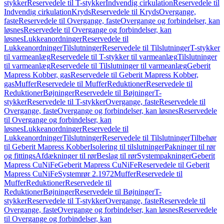
stykker
Reservedele til T-stykker
Indvendig cirkulation
Reservedele til
Indvendig cirkulation
Kryds
Reservedele til Kryds
Overgange,
faste
Reservedele til Overgange, faste
Overgange og forbindelser, kan
løsnes
Reservedele til Overgange og forbindelser, kan
løsnes
Lukkeanordninger
Reservedele til
Lukkeanordninger
Tilslutninger
Reservedele til Tilslutninger
T-stykker
til varmeanlæg
Reservedele til T-stykker til varmeanlæg
Tilslutninger
til varmeanlæg
Reservedele til Tilslutninger til varmeanlæg
Geberit
Mapress Kobber, gas
Reservedele til Geberit Mapress Kobber,
gas
Muffer
Reservedele til Muffer
Reduktioner
Reservedele til
Reduktioner
Bøjninger
Reservedele til Bøjninger
T-
stykker
Reservedele til T-stykker
Overgange, faste
Reservedele til
Overgange, faste
Overgange og forbindelser, kan løsnes
Reservedele
til Overgange og forbindelser, kan
løsnes
Lukkeanordninger
Reservedele til
Lukkeanordninger
Tilslutninger
Reservedele til Tilslutninger
Tilbehør
til Geberit Mapress Kobber
Isolering til tilslutninger
Pakninger til rør
og fittings
Afdækninger til rør
Beslag til rør
Systempakninger
Geberit
Mapress CuNiFe
Geberit Mapress CuNiFe
Reservedele til Geberit
Mapress CuNiFe
Systemrør 2.1972
Muffer
Reservedele til
Muffer
Reduktioner
Reservedele til
Reduktioner
Bøjninger
Reservedele til Bøjninger
T-
stykker
Reservedele til T-stykker
Overgange, faste
Reservedele til
Overgange, faste
Overgange og forbindelser, kan løsnes
Reservedele
til Overgange og forbindelser, kan