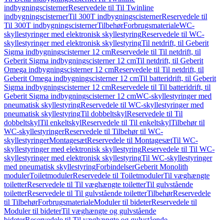
indbygningscisterner
Reservedele til Til Twinline
indbygningscisterner
Til 300T indbygningscisterner
Reservedele til
Til 300T indbygningscisterner
Tilbehør
Forbrugsmateriale
WC-
skyllestyringer med elektronisk skyllestyring
Reservedele til WC-
skyllestyringer med elektronisk skyllestyring
Til netdrift, til Geberit
Sigma indbygningscisterner 12 cm
Reservedele til Til netdrift, til
Geberit Sigma indbygningscisterner 12 cm
Til netdrift, til Geberit
Omega indbygningscisterner 12 cm
Reservedele til Til netdrift, til
Geberit Omega indbygningscisterner 12 cm
Til batteridrift, til Geberit
Sigma indbygningscisterner 12 cm
Reservedele til Til batteridrift, til
Geberit Sigma indbygningscisterner 12 cm
WC-skyllestyringer med
pneumatisk skyllestyring
Reservedele til WC-skyllestyringer med
pneumatisk skyllestyring
Til dobbeltskyl
Reservedele til Til
dobbeltskyl
Til enkeltskyl
Reservedele til Til enkeltskyl
Tilbehør til
WC-skyllestyringer
Reservedele til Tilbehør til WC-
skyllestyringer
Montagesæt
Reservedele til Montagesæt
Til WC-
skyllestyringer med elektronisk skyllestyring
Reservedele til Til WC-
skyllestyringer med elektronisk skyllestyring
Til WC-skyllestyringer
med pneumatisk skyllestyring
Forbindelser
Geberit Monolith
moduler
Toiletmoduler
Reservedele til Toiletmoduler
Til væghængte
toiletter
Reservedele til Til væghængte toiletter
Til gulvstående
toiletter
Reservedele til Til gulvstående toiletter
Tilbehør
Reservedele
til Tilbehør
Forbrugsmateriale
Moduler til bideter
Reservedele til
Moduler til bideter
Til væghængte og gulvstående
bideter
Reservedele til Til væghængte og gulvstående