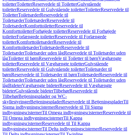
toiletter
Toiletter
Reservedele til Toiletter
Gulvstående
toiletter
Reservedele til Gulvstående toiletter
Toiletter
Reservedele til
Toiletter
Toiletsæder
Reservedele til
Toiletsæder
Toiletsæder
Reservedele til
Toiletsæder
Komforttoiletter
Reservedele til
Komforttoiletter
Forhøjede toiletter
Reservedele til Forhøjede
toiletter
Forlængede toiletter
Reservedele til Forlængede
toiletter
Komforttoiletsæder
Reservedele til
Komforttoiletsæder
Toiletsæder
Reservedele til
Toiletsæder
Toiletsæder uden låg
Reservedele til Toiletsæder uden
låg
Toiletter til børn
Reservedele til Toiletter til børn
Væghængte
toiletter
Reservedele til Væghængte toiletter
Gulvstående
toiletter
Reservedele til Gulvstående toiletter
Toiletsæder til
børn
Reservedele til Toiletsæder til børn
Toiletsæder
Reservedele til
Toiletsæder
Toiletsæder uden låg
Reservedele til Toiletsæder uden
låg
Bideter
Væghængte bideter
Reservedele til Væghængte
bideter
Gulvstående bideter
Tilbehør
Reservedele til
Tilbehør
Betjeningsplader og WC-
skyllestyringer
Betjeningsplader
Reservedele til Betjeningsplader
Til
Sigma indbygningscisterner
Reservedele til Til Sigma
indbygningscisterner
Til Omega indbygningscisterner
Reservedele til
Til Omega indbygningscisterner
Til Kappa
indbygningscisterner
Reservedele til Til Kappa
indbygningscisterner
Til Delta indbygningscisterner
Reservedele til
Til Delta indbygningscisterner
Til Twinline