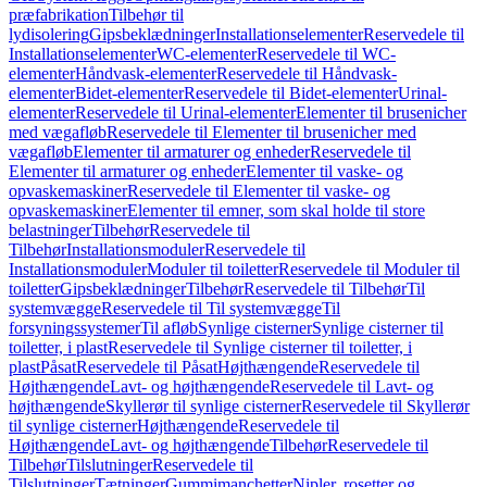
præfabrikation
Tilbehør til
lydisolering
Gipsbeklædninger
Installationselementer
Reservedele til
Installationselementer
WC-elementer
Reservedele til WC-
elementer
Håndvask-elementer
Reservedele til Håndvask-
elementer
Bidet-elementer
Reservedele til Bidet-elementer
Urinal-
elementer
Reservedele til Urinal-elementer
Elementer til brusenicher
med vægafløb
Reservedele til Elementer til brusenicher med
vægafløb
Elementer til armaturer og enheder
Reservedele til
Elementer til armaturer og enheder
Elementer til vaske- og
opvaskemaskiner
Reservedele til Elementer til vaske- og
opvaskemaskiner
Elementer til emner, som skal holde til store
belastninger
Tilbehør
Reservedele til
Tilbehør
Installationsmoduler
Reservedele til
Installationsmoduler
Moduler til toiletter
Reservedele til Moduler til
toiletter
Gipsbeklædninger
Tilbehør
Reservedele til Tilbehør
Til
systemvægge
Reservedele til Til systemvægge
Til
forsyningssystemer
Til afløb
Synlige cisterner
Synlige cisterner til
toiletter, i plast
Reservedele til Synlige cisterner til toiletter, i
plast
Påsat
Reservedele til Påsat
Højthængende
Reservedele til
Højthængende
Lavt- og højthængende
Reservedele til Lavt- og
højthængende
Skyllerør til synlige cisterner
Reservedele til Skyllerør
til synlige cisterner
Højthængende
Reservedele til
Højthængende
Lavt- og højthængende
Tilbehør
Reservedele til
Tilbehør
Tilslutninger
Reservedele til
Tilslutninger
Tætninger
Gummimanchetter
Nipler, rosetter og