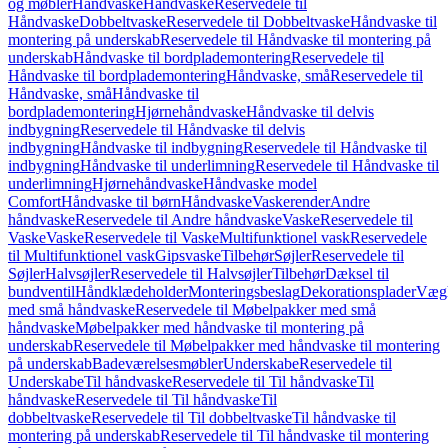
og møbler
Håndvaske
Håndvaske
Reservedele til
Håndvaske
Dobbeltvaske
Reservedele til Dobbeltvaske
Håndvaske til
montering på underskab
Reservedele til Håndvaske til montering på
underskab
Håndvaske til bordplademontering
Reservedele til
Håndvaske til bordplademontering
Håndvaske, små
Reservedele til
Håndvaske, små
Håndvaske til
bordplademontering
Hjørnehåndvaske
Håndvaske til delvis
indbygning
Reservedele til Håndvaske til delvis
indbygning
Håndvaske til indbygning
Reservedele til Håndvaske til
indbygning
Håndvaske til underlimning
Reservedele til Håndvaske til
underlimning
Hjørnehåndvaske
Håndvaske model
Comfort
Håndvaske til børn
Håndvaske
Vaskerender
Andre
håndvaske
Reservedele til Andre håndvaske
Vaske
Reservedele til
Vaske
Vaske
Reservedele til Vaske
Multifunktionel vask
Reservedele
til Multifunktionel vask
Gipsvaske
Tilbehør
Søjler
Reservedele til
Søjler
Halvsøjler
Reservedele til Halvsøjler
Tilbehør
Dæksel til
bundventil
Håndklædeholder
Monteringsbeslag
Dekorationsplader
Vægh
med små håndvaske
Reservedele til Møbelpakker med små
håndvaske
Møbelpakker med håndvaske til montering på
underskab
Reservedele til Møbelpakker med håndvaske til montering
på underskab
Badeværelsesmøbler
Underskabe
Reservedele til
Underskabe
Til håndvaske
Reservedele til Til håndvaske
Til
håndvaske
Reservedele til Til håndvaske
Til
dobbeltvaske
Reservedele til Til dobbeltvaske
Til håndvaske til
montering på underskab
Reservedele til Til håndvaske til montering