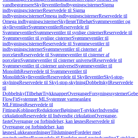
vandbegrænsere
Skylleventiler
Indbygningscisterner
Sigma
indbygningscisterner
Reservedele til Sigma
indbygningscisterner
Omega indbygningscisterner
Reservedele til
Omega indbygningscisterner
Skyllerør
Tilbehør
Svømmeventiler og
skylleventiler
Svømmeventiler
Reservedele til
Svømmeventiler
Svømmeventiler til synlige cisterner
Reservedele til
Svømmeventiler til synlige cisterner
Svømmeventiler til
indbygningscisterner
Reservedele til Svømmeventiler til
indbygningscisterner
Svømmeventiler til cisterner af
porcelæn
Reservedele til Svømmeventiler til cisterner af
porcelæn
Svømmeventiler til cisterner universel
Reservedele til
Svømmeventiler til cisterner universel
Svømmeventiler til
Monolith
Reservedele til Svømmeventiler til
Monolith
Skylleventiler
Reservedele til Skylleventiler
Skyl-stop-
skylning
Reservedele til Skyl-stop-skylning
Dobbeltskyl
Reservedele
til
Dobbeltskyl
Tilbehør
Trykknapper
Overgange
Forsyningssystemer
Geber
FlowFit
Systemrør ML
Systemrør varmeanlæg
ML
Fittings
Reservedele til
Fittings
Koblinger
Reduktioner
Bøjninger
T-stykker
Indvendig
cirkulation
Reservedele til Indvendig cirkulation
Overgange,
faste
Overgange og forbindelser, kan løsnes
Reservedele til
Overgange og forbindelser, kan
løsnes
Lukkeanordninger
Tilslutninger
Fordeler med
gevindsamling
Reservedele til Fordeler med gevindsamling
T-stykker