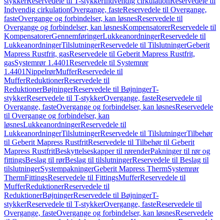
stykker
Reservedele til T-stykker
Indvendig cirkulation
Reservedele til
Indvendig cirkulation
Overgange, faste
Reservedele til Overgange,
faste
Overgange og forbindelser, kan løsnes
Reservedele til
Overgange og forbindelser, kan løsnes
Kompensatorer
Reservedele til
Kompensatorer
Gennemføringer
Lukkeanordninger
Reservedele til
Lukkeanordninger
Tilslutninger
Reservedele til Tilslutninger
Geberit
Mapress Rustfrit, gas
Reservedele til Geberit Mapress Rustfrit,
gas
Systemrør 1.4401
Reservedele til Systemrør
1.4401
Nippelrør
Muffer
Reservedele til
Muffer
Reduktioner
Reservedele til
Reduktioner
Bøjninger
Reservedele til Bøjninger
T-
stykker
Reservedele til T-stykker
Overgange, faste
Reservedele til
Overgange, faste
Overgange og forbindelser, kan løsnes
Reservedele
til Overgange og forbindelser, kan
løsnes
Lukkeanordninger
Reservedele til
Lukkeanordninger
Tilslutninger
Reservedele til Tilslutninger
Tilbehør
til Geberit Mapress Rustfrit
Reservedele til Tilbehør til Geberit
Mapress Rustfrit
Beskyttelseskapper til rørender
Pakninger til rør og
fittings
Beslag til rør
Beslag til tilslutninger
Reservedele til Beslag til
tilslutninger
Systempakninger
Geberit Mapress Therm
Systemrør
Therm
Fittings
Reservedele til Fittings
Muffer
Reservedele til
Muffer
Reduktioner
Reservedele til
Reduktioner
Bøjninger
Reservedele til Bøjninger
T-
stykker
Reservedele til T-stykker
Overgange, faste
Reservedele til
Overgange, faste
Overgange og forbindelser, kan løsnes
Reservedele