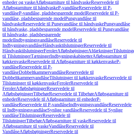
enheder og vaske
Afløbsgarniture til håndvaske
Reservedele til
Afløbsgarniture til håndvaske
P-vandlåse
Reservedele til P-
vandlåse
P-vandlåse, pladsbesparende model
Reservedele til P-
vandlåse, pladsbesparende model
Pungvandlåse til
håndvaske
Reservedele til Pungvandlåse til håndvaske
Pungvandlåse
til håndvaske, pladsbesparende model
Reservedele til Pungvandlåse
til håndvaske, pladsbesparende
model
Indbygningsvandlåse
Reservedele til
Indbygningsvandlåse
Håndvasktilslutninger
Reservedele til
Håndvasktilslutninger
Feroler
Afløbsbøjninger
Afdækninger
Tilslutning
til Tilslutninger
Tætninger
Indbygningskabinetter
Afløbsgarniture til
køkkenvaske
Reservedele til Afløbsgarniture til køkkenvaske
P-
vandlåse
Reservedele til P-
vandlåse
Dobbeltkammervandlåse
Reservedele til
Dobbeltkammervandlåse
Tilslutninger til køkkenvaske
Reservedele til
Tilslutninger til køkkenvaske
Feroler
Reservedele til
Feroler
Afløbsbøjninger
Reservedele til
Afløbsbøjninger
Tilbehør
Reservedele til Tilbehør
Afløbsgarniture til
enheder
Reservedele til Afløbsgarniture til enheder
P-
vandlåse
Reservedele til P-vandlåse
Indbygningsvandlåse
Reservedele
til Indbygningsvandlåse
Synlige vandlåse
Reservedele til Synlige
vandlåse
Tilslutninger
Reservedele til
Tilslutninger
Tilbehør
Afløbsgarniture til vaske
Reservedele til
Afløbsgarniture til vaske
Vandlåse
Reservedele til
Vandlåse
Afløbsbøjninger
Reservedele til