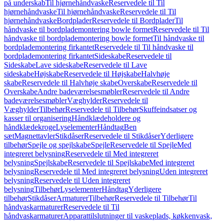
på underskab
Til hjørnehåndvaske
Reservedele til Til
hjørnehåndvaske
Til hjørnehåndvaske
Reservedele til Til
hjørnehåndvaske
Bordplader
Reservedele til Bordplader
Til
håndvaske til bordplademontering bowle formet
Reservedele til Til
håndvaske til bordplademontering bowle formet
Til håndvaske til
bordplademontering firkantet
Reservedele til Til håndvaske til
bordplademontering firkantet
Sideskabe
Reservedele til
Sideskabe
Lave sideskabe
Reservedele til Lave
sideskabe
Højskabe
Reservedele til Højskabe
Halvhøje
skabe
Reservedele til Halvhøje skabe
Overskabe
Reservedele til
Overskabe
Andre badeværelsesmøbler
Reservedele til Andre
badeværelsesmøbler
Væghylder
Reservedele til
Væghylder
Tilbehør
Reservedele til Tilbehør
Skuffeindsatser og
kasser til organisering
Håndklædeholdere og
håndklædekroge
Lyselementer
Håndtag
Ben
sæt
Magnettavler
Stikdåser
Reservedele til Stikdåser
Yderligere
tilbehør
Spejle og spejlskabe
Spejle
Reservedele til Spejle
Med
integreret belysning
Reservedele til Med integreret
belysning
Spejlskabe
Reservedele til Spejlskabe
Med integreret
belysning
Reservedele til Med integreret belysning
Uden integreret
belysning
Reservedele til Uden integreret
belysning
Tilbehør
Lyselementer
Håndtag
Yderligere
tilbehør
Stikdåser
Armaturer
Tilbehør
Reservedele til Tilbehør
Til
håndvaskarmaturer
Reservedele til Til
håndvaskarmaturer
Apparattilslutninger til vaskeplads, køkkenvask,