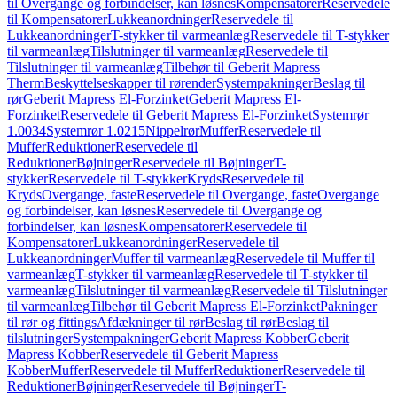
til Overgange og forbindelser, kan løsnes
Kompensatorer
Reservedele
til Kompensatorer
Lukkeanordninger
Reservedele til
Lukkeanordninger
T-stykker til varmeanlæg
Reservedele til T-stykker
til varmeanlæg
Tilslutninger til varmeanlæg
Reservedele til
Tilslutninger til varmeanlæg
Tilbehør til Geberit Mapress
Therm
Beskyttelseskapper til rørender
Systempakninger
Beslag til
rør
Geberit Mapress El-Forzinket
Geberit Mapress El-
Forzinket
Reservedele til Geberit Mapress El-Forzinket
Systemrør
1.0034
Systemrør 1.0215
Nippelrør
Muffer
Reservedele til
Muffer
Reduktioner
Reservedele til
Reduktioner
Bøjninger
Reservedele til Bøjninger
T-
stykker
Reservedele til T-stykker
Kryds
Reservedele til
Kryds
Overgange, faste
Reservedele til Overgange, faste
Overgange
og forbindelser, kan løsnes
Reservedele til Overgange og
forbindelser, kan løsnes
Kompensatorer
Reservedele til
Kompensatorer
Lukkeanordninger
Reservedele til
Lukkeanordninger
Muffer til varmeanlæg
Reservedele til Muffer til
varmeanlæg
T-stykker til varmeanlæg
Reservedele til T-stykker til
varmeanlæg
Tilslutninger til varmeanlæg
Reservedele til Tilslutninger
til varmeanlæg
Tilbehør til Geberit Mapress El-Forzinket
Pakninger
til rør og fittings
Afdækninger til rør
Beslag til rør
Beslag til
tilslutninger
Systempakninger
Geberit Mapress Kobber
Geberit
Mapress Kobber
Reservedele til Geberit Mapress
Kobber
Muffer
Reservedele til Muffer
Reduktioner
Reservedele til
Reduktioner
Bøjninger
Reservedele til Bøjninger
T-