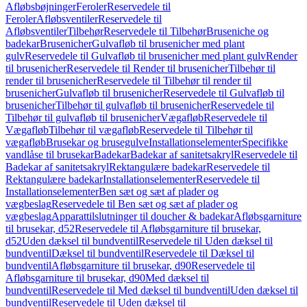
Afløbsbøjninger
Feroler
Reservedele til
Feroler
Afløbsventiler
Reservedele til
Afløbsventiler
Tilbehør
Reservedele til Tilbehør
Bruseniche og
badekar
Brusenicher
Gulvafløb til brusenicher med plant
gulv
Reservedele til Gulvafløb til brusenicher med plant gulv
Render
til brusenicher
Reservedele til Render til brusenicher
Tilbehør til
render til brusenicher
Reservedele til Tilbehør til render til
brusenicher
Gulvafløb til brusenicher
Reservedele til Gulvafløb til
brusenicher
Tilbehør til gulvafløb til brusenicher
Reservedele til
Tilbehør til gulvafløb til brusenicher
Vægafløb
Reservedele til
Vægafløb
Tilbehør til vægafløb
Reservedele til Tilbehør til
vægafløb
Brusekar og brusegulve
Installationselementer
Specifikke
vandlåse til brusekar
Badekar
Badekar af sanitetsakryl
Reservedele til
Badekar af sanitetsakryl
Rektangulære badekar
Reservedele til
Rektangulære badekar
Installationselementer
Reservedele til
Installationselementer
Ben sæt og sæt af plader og
vægbeslag
Reservedele til Ben sæt og sæt af plader og
vægbeslag
Apparattilslutninger til doucher & badekar
Afløbsgarniture
til brusekar, d52
Reservedele til Afløbsgarniture til brusekar,
d52
Uden dæksel til bundventil
Reservedele til Uden dæksel til
bundventil
Dæksel til bundventil
Reservedele til Dæksel til
bundventil
Afløbsgarniture til brusekar, d90
Reservedele til
Afløbsgarniture til brusekar, d90
Med dæksel til
bundventil
Reservedele til Med dæksel til bundventil
Uden dæksel til
bundventil
Reservedele til Uden dæksel til