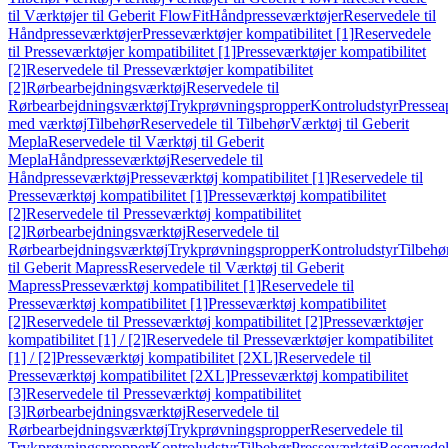
til Værktøjer til Geberit FlowFit
Håndpresseværktøjer
Reservedele til
Håndpresseværktøjer
Presseværktøjer kompatibilitet [1]
Reservedele
til Presseværktøjer kompatibilitet [1]
Presseværktøjer kompatibilitet
[2]
Reservedele til Presseværktøjer kompatibilitet
[2]
Rørbearbejdningsværktøj
Reservedele til
Rørbearbejdningsværktøj
Trykprøvningspropper
Kontroludstyr
Pressea
med værktøj
Tilbehør
Reservedele til Tilbehør
Værktøj til Geberit
Mepla
Reservedele til Værktøj til Geberit
Mepla
Håndpresseværktøj
Reservedele til
Håndpresseværktøj
Presseværktøj kompatibilitet [1]
Reservedele til
Presseværktøj kompatibilitet [1]
Presseværktøj kompatibilitet
[2]
Reservedele til Presseværktøj kompatibilitet
[2]
Rørbearbejdningsværktøj
Reservedele til
Rørbearbejdningsværktøj
Trykprøvningspropper
Kontroludstyr
Tilbehø
til Geberit Mapress
Reservedele til Værktøj til Geberit
Mapress
Presseværktøj kompatibilitet [1]
Reservedele til
Presseværktøj kompatibilitet [1]
Presseværktøj kompatibilitet
[2]
Reservedele til Presseværktøj kompatibilitet [2]
Presseværktøjer
kompatibilitet [1] / [2]
Reservedele til Presseværktøjer kompatibilitet
[1] / [2]
Presseværktøj kompatibilitet [2XL]
Reservedele til
Presseværktøj kompatibilitet [2XL]
Presseværktøj kompatibilitet
[3]
Reservedele til Presseværktøj kompatibilitet
[3]
Rørbearbejdningsværktøj
Reservedele til
Rørbearbejdningsværktøj
Trykprøvningspropper
Reservedele til
Trykprøvningspropper
Kontroludstyr
Tilbehør
Presseværktøj
Reservede