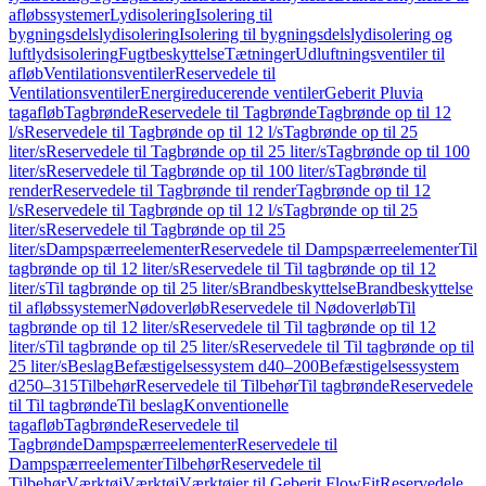
afløbssystemer
Lydisolering
Isolering til
bygningsdelslydisolering
Isolering til bygningsdelslydisolering og
luftlydsisolering
Fugtbeskyttelse
Tætninger
Udluftningsventiler til
afløb
Ventilationsventiler
Reservedele til
Ventilationsventiler
Energireducerende ventiler
Geberit Pluvia
tagafløb
Tagbrønde
Reservedele til Tagbrønde
Tagbrønde op til 12
l/s
Reservedele til Tagbrønde op til 12 l/s
Tagbrønde op til 25
liter/s
Reservedele til Tagbrønde op til 25 liter/s
Tagbrønde op til 100
liter/s
Reservedele til Tagbrønde op til 100 liter/s
Tagbrønde til
render
Reservedele til Tagbrønde til render
Tagbrønde op til 12
l/s
Reservedele til Tagbrønde op til 12 l/s
Tagbrønde op til 25
liter/s
Reservedele til Tagbrønde op til 25
liter/s
Dampspærreelementer
Reservedele til Dampspærreelementer
Til
tagbrønde op til 12 liter/s
Reservedele til Til tagbrønde op til 12
liter/s
Til tagbrønde op til 25 liter/s
Brandbeskyttelse
Brandbeskyttelse
til afløbssystemer
Nødoverløb
Reservedele til Nødoverløb
Til
tagbrønde op til 12 liter/s
Reservedele til Til tagbrønde op til 12
liter/s
Til tagbrønde op til 25 liter/s
Reservedele til Til tagbrønde op til
25 liter/s
Beslag
Befæstigelsessystem d40–200
Befæstigelsessystem
d250–315
Tilbehør
Reservedele til Tilbehør
Til tagbrønde
Reservedele
til Til tagbrønde
Til beslag
Konventionelle
tagafløb
Tagbrønde
Reservedele til
Tagbrønde
Dampspærreelementer
Reservedele til
Dampspærreelementer
Tilbehør
Reservedele til
Tilbehør
Værktøj
Værktøj
Værktøjer til Geberit FlowFit
Reservedele