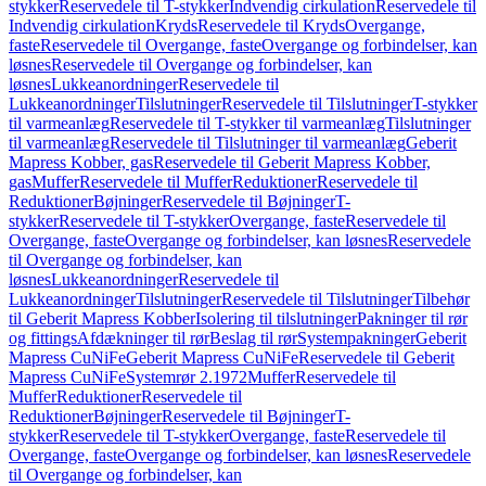
stykker
Reservedele til T-stykker
Indvendig cirkulation
Reservedele til
Indvendig cirkulation
Kryds
Reservedele til Kryds
Overgange,
faste
Reservedele til Overgange, faste
Overgange og forbindelser, kan
løsnes
Reservedele til Overgange og forbindelser, kan
løsnes
Lukkeanordninger
Reservedele til
Lukkeanordninger
Tilslutninger
Reservedele til Tilslutninger
T-stykker
til varmeanlæg
Reservedele til T-stykker til varmeanlæg
Tilslutninger
til varmeanlæg
Reservedele til Tilslutninger til varmeanlæg
Geberit
Mapress Kobber, gas
Reservedele til Geberit Mapress Kobber,
gas
Muffer
Reservedele til Muffer
Reduktioner
Reservedele til
Reduktioner
Bøjninger
Reservedele til Bøjninger
T-
stykker
Reservedele til T-stykker
Overgange, faste
Reservedele til
Overgange, faste
Overgange og forbindelser, kan løsnes
Reservedele
til Overgange og forbindelser, kan
løsnes
Lukkeanordninger
Reservedele til
Lukkeanordninger
Tilslutninger
Reservedele til Tilslutninger
Tilbehør
til Geberit Mapress Kobber
Isolering til tilslutninger
Pakninger til rør
og fittings
Afdækninger til rør
Beslag til rør
Systempakninger
Geberit
Mapress CuNiFe
Geberit Mapress CuNiFe
Reservedele til Geberit
Mapress CuNiFe
Systemrør 2.1972
Muffer
Reservedele til
Muffer
Reduktioner
Reservedele til
Reduktioner
Bøjninger
Reservedele til Bøjninger
T-
stykker
Reservedele til T-stykker
Overgange, faste
Reservedele til
Overgange, faste
Overgange og forbindelser, kan løsnes
Reservedele
til Overgange og forbindelser, kan