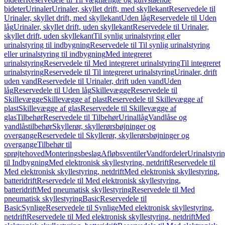
bideter
Urinaler
Urinaler, skyllet drift, med skyllekant
Reservedele til
Urinaler, skyllet drift, med skyllekant
Uden låg
Reservedele til Uden
låg
Urinaler, skyllet drift, uden skyllekant
Reservedele til Urinaler,
skyllet drift, uden skyllekant
Til synlig urinalstyring eller
urinalstyring til indbygning
Reservedele til Til synlig urinalstyring
eller urinalstyring til indbygning
Med integreret
urinalstyring
Reservedele til Med integreret urinalstyring
Til integreret
urinalstyring
Reservedele til Til integreret urinalstyring
Urinaler, drift
uden vand
Reservedele til Urinaler, drift uden vand
Uden
låg
Reservedele til Uden låg
Skillevægge
Reservedele til
Skillevægge
Skillevægge af plast
Reservedele til Skillevægge af
plast
Skillevægge af glas
Reservedele til Skillevægge af
glas
Tilbehør
Reservedele til Tilbehør
Urinallåg
Vandlåse og
vandlåstilbehør
Skyllerør, skyllerørsbøjninger og
overgange
Reservedele til Skyllerør, skyllerørsbøjninger og
overgange
Tilbehør til
sprøjtehoved
Monteringsbeslag
Afløbsventiler
Vandfordeler
Urinalstyri
til Indbygning
Med elektronisk skyllestyring, netdrift
Reservedele til
Med elektronisk skyllestyring, netdrift
Med elektronisk skyllestyring,
batteridrift
Reservedele til Med elektronisk skyllestyring,
batteridrift
Med pneumatisk skyllestyring
Reservedele til Med
pneumatisk skyllestyring
Basic
Reservedele til
Basic
Synlige
Reservedele til Synlige
Med elektronisk skyllestyring,
netdrift
Reservedele til Med elektronisk skyllestyring, netdrift
Med