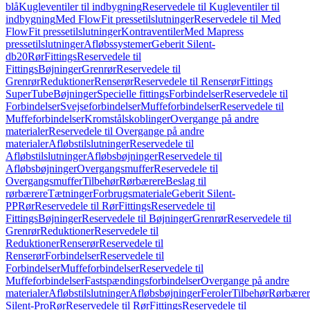
blå
Kugleventiler til indbygning
Reservedele til Kugleventiler til
indbygning
Med FlowFit pressetilslutninger
Reservedele til Med
FlowFit pressetilslutninger
Kontraventiler
Med Mapress
pressetilslutninger
Afløbssystemer
Geberit Silent-
db20
Rør
Fittings
Reservedele til
Fittings
Bøjninger
Grenrør
Reservedele til
Grenrør
Reduktioner
Renserør
Reservedele til Renserør
Fittings
SuperTube
Bøjninger
Specielle fittings
Forbindelser
Reservedele til
Forbindelser
Svejseforbindelser
Muffeforbindelser
Reservedele til
Muffeforbindelser
Kromstålskoblinger
Overgange på andre
materialer
Reservedele til Overgange på andre
materialer
Afløbstilslutninger
Reservedele til
Afløbstilslutninger
Afløbsbøjninger
Reservedele til
Afløbsbøjninger
Overgangsmuffer
Reservedele til
Overgangsmuffer
Tilbehør
Rørbærere
Beslag til
rørbærere
Tætninger
Forbrugsmateriale
Geberit Silent-
PP
Rør
Reservedele til Rør
Fittings
Reservedele til
Fittings
Bøjninger
Reservedele til Bøjninger
Grenrør
Reservedele til
Grenrør
Reduktioner
Reservedele til
Reduktioner
Renserør
Reservedele til
Renserør
Forbindelser
Reservedele til
Forbindelser
Muffeforbindelser
Reservedele til
Muffeforbindelser
Fastspændingsforbindelser
Overgange på andre
materialer
Afløbstilslutninger
Afløbsbøjninger
Feroler
Tilbehør
Rørbærer
Silent-Pro
Rør
Reservedele til Rør
Fittings
Reservedele til