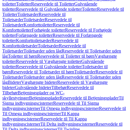
toiletter
Toiletter
Reservedele til Toiletter
Gulvstående
toiletter
Reservedele til Gulvstående toiletter
Toiletter
Reservedele til
Toiletter
Toiletsæder
Reservedele til
Toiletsæder
Toiletsæder
Reservedele til
Toiletsæder
Komforttoiletter
Reservedele til
Komforttoiletter
Forhøjede toiletter
Reservedele til Forhøjede
toiletter
Forlængede toiletter
Reservedele til Forlængede
toiletter
Komforttoiletsæder
Reservedele til
Komforttoiletsæder
Toiletsæder
Reservedele til
Toiletsæder
Toiletsæder uden låg
Reservedele til Toiletsæder uden
låg
Toiletter til børn
Reservedele til Toiletter til børn
Væghængte
toiletter
Reservedele til Væghængte toiletter
Gulvstående
toiletter
Reservedele til Gulvstående toiletter
Toiletsæder til
børn
Reservedele til Toiletsæder til børn
Toiletsæder
Reservedele til
Toiletsæder
Toiletsæder uden låg
Reservedele til Toiletsæder uden
låg
Bideter
Væghængte bideter
Reservedele til Væghængte
bideter
Gulvstående bideter
Tilbehør
Reservedele til
Tilbehør
Betjeningsplader og WC-
skyllestyringer
Betjeningsplader
Reservedele til Betjeningsplader
Til
Sigma indbygningscisterner
Reservedele til Til Sigma
indbygningscisterner
Til Omega indbygningscisterner
Reservedele til
Til Omega indbygningscisterner
Til Kappa
indbygningscisterner
Reservedele til Til Kappa
indbygningscisterner
Til Delta indbygningscisterner
Reservedele til
Til Delta indbygningscisterner
Til Twinline