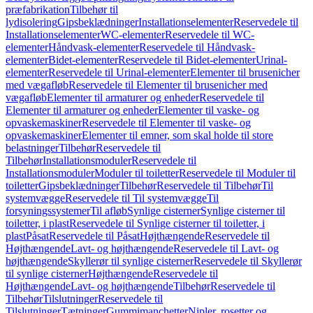
præfabrikation
Tilbehør til
lydisolering
Gipsbeklædninger
Installationselementer
Reservedele til
Installationselementer
WC-elementer
Reservedele til WC-
elementer
Håndvask-elementer
Reservedele til Håndvask-
elementer
Bidet-elementer
Reservedele til Bidet-elementer
Urinal-
elementer
Reservedele til Urinal-elementer
Elementer til brusenicher
med vægafløb
Reservedele til Elementer til brusenicher med
vægafløb
Elementer til armaturer og enheder
Reservedele til
Elementer til armaturer og enheder
Elementer til vaske- og
opvaskemaskiner
Reservedele til Elementer til vaske- og
opvaskemaskiner
Elementer til emner, som skal holde til store
belastninger
Tilbehør
Reservedele til
Tilbehør
Installationsmoduler
Reservedele til
Installationsmoduler
Moduler til toiletter
Reservedele til Moduler til
toiletter
Gipsbeklædninger
Tilbehør
Reservedele til Tilbehør
Til
systemvægge
Reservedele til Til systemvægge
Til
forsyningssystemer
Til afløb
Synlige cisterner
Synlige cisterner til
toiletter, i plast
Reservedele til Synlige cisterner til toiletter, i
plast
Påsat
Reservedele til Påsat
Højthængende
Reservedele til
Højthængende
Lavt- og højthængende
Reservedele til Lavt- og
højthængende
Skyllerør til synlige cisterner
Reservedele til Skyllerør
til synlige cisterner
Højthængende
Reservedele til
Højthængende
Lavt- og højthængende
Tilbehør
Reservedele til
Tilbehør
Tilslutninger
Reservedele til
Tilslutninger
Tætninger
Gummimanchetter
Nipler, rosetter og