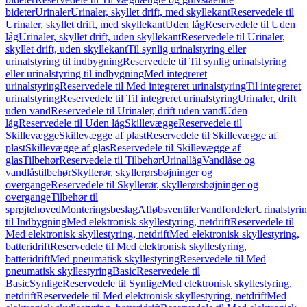
bideter
Urinaler
Urinaler, skyllet drift, med skyllekant
Reservedele til
Urinaler, skyllet drift, med skyllekant
Uden låg
Reservedele til Uden
låg
Urinaler, skyllet drift, uden skyllekant
Reservedele til Urinaler,
skyllet drift, uden skyllekant
Til synlig urinalstyring eller
urinalstyring til indbygning
Reservedele til Til synlig urinalstyring
eller urinalstyring til indbygning
Med integreret
urinalstyring
Reservedele til Med integreret urinalstyring
Til integreret
urinalstyring
Reservedele til Til integreret urinalstyring
Urinaler, drift
uden vand
Reservedele til Urinaler, drift uden vand
Uden
låg
Reservedele til Uden låg
Skillevægge
Reservedele til
Skillevægge
Skillevægge af plast
Reservedele til Skillevægge af
plast
Skillevægge af glas
Reservedele til Skillevægge af
glas
Tilbehør
Reservedele til Tilbehør
Urinallåg
Vandlåse og
vandlåstilbehør
Skyllerør, skyllerørsbøjninger og
overgange
Reservedele til Skyllerør, skyllerørsbøjninger og
overgange
Tilbehør til
sprøjtehoved
Monteringsbeslag
Afløbsventiler
Vandfordeler
Urinalstyri
til Indbygning
Med elektronisk skyllestyring, netdrift
Reservedele til
Med elektronisk skyllestyring, netdrift
Med elektronisk skyllestyring,
batteridrift
Reservedele til Med elektronisk skyllestyring,
batteridrift
Med pneumatisk skyllestyring
Reservedele til Med
pneumatisk skyllestyring
Basic
Reservedele til
Basic
Synlige
Reservedele til Synlige
Med elektronisk skyllestyring,
netdrift
Reservedele til Med elektronisk skyllestyring, netdrift
Med