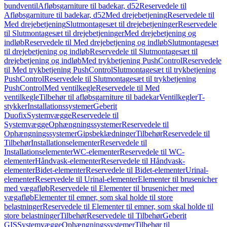
bundventil
Afløbsgarniture til badekar, d52
Reservedele til
Afløbsgarniture til badekar, d52
Med drejebetjening
Reservedele til
Med drejebetjening
Slutmontagesæt til drejebetjeninger
Reservedele
til Slutmontagesæt til drejebetjeninger
Med drejebetjening og
indløb
Reservedele til Med drejebetjening og indløb
Slutmontagesæt
til drejebetjening og indløb
Reservedele til Slutmontagesæt til
drejebetjening og indløb
Med trykbetjening PushControl
Reservedele
til Med trykbetjening PushControl
Slutmontagesæt til trykbetjening
PushControl
Reservedele til Slutmontagesæt til trykbetjening
PushControl
Med ventilkegle
Reservedele til Med
ventilkegle
Tilbehør til afløbsgarniture til badekar
Ventilkegler
T-
stykker
Installationssystemer
Geberit
Duofix
Systemvægge
Reservedele til
Systemvægge
Ophængningssystemer
Reservedele til
Ophængningssystemer
Gipsbeklædninger
Tilbehør
Reservedele til
Tilbehør
Installationselementer
Reservedele til
Installationselementer
WC-elementer
Reservedele til WC-
elementer
Håndvask-elementer
Reservedele til Håndvask-
elementer
Bidet-elementer
Reservedele til Bidet-elementer
Urinal-
elementer
Reservedele til Urinal-elementer
Elementer til brusenicher
med vægafløb
Reservedele til Elementer til brusenicher med
vægafløb
Elementer til emner, som skal holde til store
belastninger
Reservedele til Elementer til emner, som skal holde til
store belastninger
Tilbehør
Reservedele til Tilbehør
Geberit
GIS
Systemvægge
Ophængningssystemer
Tilbehør til