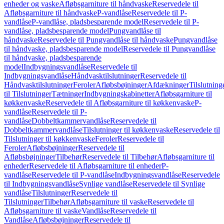
enheder og vaske
Afløbsgarniture til håndvaske
Reservedele til
Afløbsgarniture til håndvaske
P-vandlåse
Reservedele til P-
vandlåse
P-vandlåse, pladsbesparende model
Reservedele til P-
vandlåse, pladsbesparende model
Pungvandlåse til
håndvaske
Reservedele til Pungvandlåse til håndvaske
Pungvandlåse
til håndvaske, pladsbesparende model
Reservedele til Pungvandlåse
til håndvaske, pladsbesparende
model
Indbygningsvandlåse
Reservedele til
Indbygningsvandlåse
Håndvasktilslutninger
Reservedele til
Håndvasktilslutninger
Feroler
Afløbsbøjninger
Afdækninger
Tilslutning
til Tilslutninger
Tætninger
Indbygningskabinetter
Afløbsgarniture til
køkkenvaske
Reservedele til Afløbsgarniture til køkkenvaske
P-
vandlåse
Reservedele til P-
vandlåse
Dobbeltkammervandlåse
Reservedele til
Dobbeltkammervandlåse
Tilslutninger til køkkenvaske
Reservedele til
Tilslutninger til køkkenvaske
Feroler
Reservedele til
Feroler
Afløbsbøjninger
Reservedele til
Afløbsbøjninger
Tilbehør
Reservedele til Tilbehør
Afløbsgarniture til
enheder
Reservedele til Afløbsgarniture til enheder
P-
vandlåse
Reservedele til P-vandlåse
Indbygningsvandlåse
Reservedele
til Indbygningsvandlåse
Synlige vandlåse
Reservedele til Synlige
vandlåse
Tilslutninger
Reservedele til
Tilslutninger
Tilbehør
Afløbsgarniture til vaske
Reservedele til
Afløbsgarniture til vaske
Vandlåse
Reservedele til
Vandlåse
Afløbsbøjninger
Reservedele til