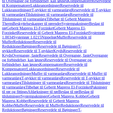
til Overgange og forbindelser, kan løsnes
Kompensatorer
Reservedele
til Kompensatorer
Lukkeanordninger
Reservedele til
Lukkeanordninger
T-stykker til varmeanlæg
Reservedele til T-stykker
til varmeanlæg
Tilslutninger til varmeanlæg
Reservedele til
Tilslutninger til varmeanlæg
Tilbehør til Geberit Mapress
Therm
Beskyttelseskapper til rørender
Systempakninger
Beslag til
rør
Geberit Mapress El-Forzinket
Geberit Mapress El-
Forzinket
Reservedele til Geberit Mapress El-Forzinket
Systemrør
1.0034
Systemrør 1.0215
Nippelrør
Muffer
Reservedele til
Muffer
Reduktioner
Reservedele til
Reduktioner
Bøjninger
Reservedele til Bøjninger
T-
stykker
Reservedele til T-stykker
Kryds
Reservedele til
Kryds
Overgange, faste
Reservedele til Overgange, faste
Overgange
og forbindelser, kan løsnes
Reservedele til Overgange og
forbindelser, kan løsnes
Kompensatorer
Reservedele til
Kompensatorer
Lukkeanordninger
Reservedele til
Lukkeanordninger
Muffer til varmeanlæg
Reservedele til Muffer til
varmeanlæg
T-stykker til varmeanlæg
Reservedele til T-stykker til
varmeanlæg
Tilslutninger til varmeanlæg
Reservedele til Tilslutninger
til varmeanlæg
Tilbehør til Geberit Mapress El-Forzinket
Pakninger
til rør og fittings
Afdækninger til rør
Beslag til rør
Beslag til
tilslutninger
Systempakninger
Geberit Mapress Kobber
Geberit
Mapress Kobber
Reservedele til Geberit Mapress
Kobber
Muffer
Reservedele til Muffer
Reduktioner
Reservedele til
Reduktioner
Bøjninger
Reservedele til Bøjninger
T-