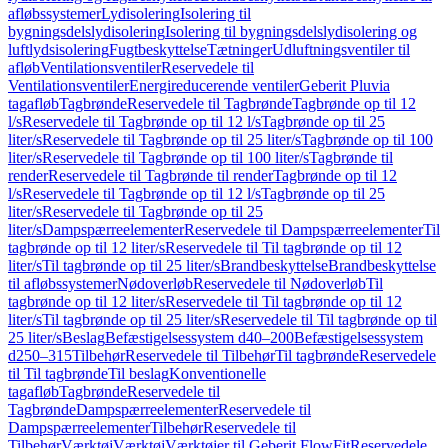
afløbssystemer
Lydisolering
Isolering til
bygningsdelslydisolering
Isolering til bygningsdelslydisolering og
luftlydsisolering
Fugtbeskyttelse
Tætninger
Udluftningsventiler til
afløb
Ventilationsventiler
Reservedele til
Ventilationsventiler
Energireducerende ventiler
Geberit Pluvia
tagafløb
Tagbrønde
Reservedele til Tagbrønde
Tagbrønde op til 12
l/s
Reservedele til Tagbrønde op til 12 l/s
Tagbrønde op til 25
liter/s
Reservedele til Tagbrønde op til 25 liter/s
Tagbrønde op til 100
liter/s
Reservedele til Tagbrønde op til 100 liter/s
Tagbrønde til
render
Reservedele til Tagbrønde til render
Tagbrønde op til 12
l/s
Reservedele til Tagbrønde op til 12 l/s
Tagbrønde op til 25
liter/s
Reservedele til Tagbrønde op til 25
liter/s
Dampspærreelementer
Reservedele til Dampspærreelementer
Til
tagbrønde op til 12 liter/s
Reservedele til Til tagbrønde op til 12
liter/s
Til tagbrønde op til 25 liter/s
Brandbeskyttelse
Brandbeskyttelse
til afløbssystemer
Nødoverløb
Reservedele til Nødoverløb
Til
tagbrønde op til 12 liter/s
Reservedele til Til tagbrønde op til 12
liter/s
Til tagbrønde op til 25 liter/s
Reservedele til Til tagbrønde op til
25 liter/s
Beslag
Befæstigelsessystem d40–200
Befæstigelsessystem
d250–315
Tilbehør
Reservedele til Tilbehør
Til tagbrønde
Reservedele
til Til tagbrønde
Til beslag
Konventionelle
tagafløb
Tagbrønde
Reservedele til
Tagbrønde
Dampspærreelementer
Reservedele til
Dampspærreelementer
Tilbehør
Reservedele til
Tilbehør
Værktøj
Værktøj
Værktøjer til Geberit FlowFit
Reservedele