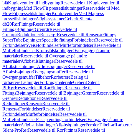
blå
Kugleventiler til indbygning
Reservedele til Kugleventiler til
indbygning
Med FlowFit pressetilslutninger
Reservedele til Med
FlowFit pressetilslutninger
Kontraventiler
Med Mapress
pressetilslutninger
Afløbssystemer
Geberit Silent-
db20
Rør
Fittings
Reservedele til
Fittings
Bøjninger
Grenrør
Reservedele til
Grenrør
Reduktioner
Renserør
Reservedele til Renserør
Fittings
SuperTube
Bøjninger
Specielle fittings
Forbindelser
Reservedele til
Forbindelser
Svejseforbindelser
Muffeforbindelser
Reservedele til
Muffeforbindelser
Kromstålskoblinger
Overgange på andre
materialer
Reservedele til Overgange på andre
materialer
Afløbstilslutninger
Reservedele til
Afløbstilslutninger
Afløbsbøjninger
Reservedele til
Afløbsbøjninger
Overgangsmuffer
Reservedele til
Overgangsmuffer
Tilbehør
Rørbærere
Beslag til
rørbærere
Tætninger
Forbrugsmateriale
Geberit Silent-
PP
Rør
Reservedele til Rør
Fittings
Reservedele til
Fittings
Bøjninger
Reservedele til Bøjninger
Grenrør
Reservedele til
Grenrør
Reduktioner
Reservedele til
Reduktioner
Renserør
Reservedele til
Renserør
Forbindelser
Reservedele til
Forbindelser
Muffeforbindelser
Reservedele til
Muffeforbindelser
Fastspændingsforbindelser
Overgange på andre
materialer
Afløbstilslutninger
Afløbsbøjninger
Feroler
Tilbehør
Rørbærer
Silent-Pro
Rør
Reservedele til Rør
Fittings
Reservedele til