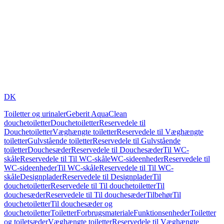
DK
Toiletter og urinaler
Geberit AquaClean
douchetoiletter
Douchetoiletter
Reservedele til
Douchetoiletter
Væghængte toiletter
Reservedele til Væghængte
toiletter
Gulvstående toiletter
Reservedele til Gulvstående
toiletter
Douchesæder
Reservedele til Douchesæder
Til WC-
skåle
Reservedele til Til WC-skåle
WC-sideenheder
Reservedele til
WC-sideenheder
Til WC-skåle
Reservedele til Til WC-
skåle
Designplader
Reservedele til Designplader
Til
douchetoiletter
Reservedele til Til douchetoiletter
Til
douchesæder
Reservedele til Til douchesæder
Tilbehør
Til
douchetoiletter
Til douchesæder og
douchetoiletter
Toiletter
Forbrugsmateriale
Funktionsenheder
Toiletter
og toiletsæder
Væghængte toiletter
Reservedele til Væghængte