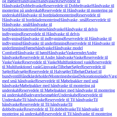
og møbler
Håndvaske
Håndvaske
Reservedele til
Håndvaske
Dobbeltvaske
Reservedele til Dobbeltvaske
Håndvaske til
montering på underskab
Reservedele til Håndvaske til montering på
underskab
Håndvaske til bordplademontering
Reservedele til
Håndvaske til bordplademontering
Håndvaske, små
Reservedele til
Håndvaske, små
Håndvaske til
bordplademontering
Hjørnehåndvaske
Håndvaske til delvis
indbygning
Reservedele til Håndvaske til delvis
indbygning
Håndvaske til indbygning
Reservedele til Håndvaske til
indbygning
Håndvaske til underlimning
Reservedele til Håndvaske til
underlimning
Hjørnehåndvaske
Håndvaske model
Comfort
Håndvaske til børn
Håndvaske
Vaskerender
Andre
håndvaske
Reservedele til Andre håndvaske
Vaske
Reservedele til
Vaske
Vaske
Reservedele til Vaske
Multifunktionel vask
Reservedele
til Multifunktionel vask
Gipsvaske
Tilbehør
Søjler
Reservedele til
Søjler
Halvsøjler
Reservedele til Halvsøjler
Tilbehør
Dæksel til
bundventil
Håndklædeholder
Monteringsbeslag
Dekorationsplader
Vægh
med små håndvaske
Reservedele til Møbelpakker med små
håndvaske
Møbelpakker med håndvaske til montering på
underskab
Reservedele til Møbelpakker med håndvaske til montering
på underskab
Badeværelsesmøbler
Underskabe
Reservedele til
Underskabe
Til håndvaske
Reservedele til Til håndvaske
Til
håndvaske
Reservedele til Til håndvaske
Til
dobbeltvaske
Reservedele til Til dobbeltvaske
Til håndvaske til
montering på underskab
Reservedele til Til håndvaske til montering