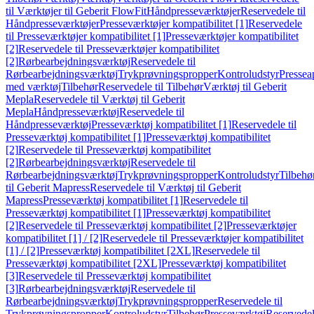
til Værktøjer til Geberit FlowFit
Håndpresseværktøjer
Reservedele til
Håndpresseværktøjer
Presseværktøjer kompatibilitet [1]
Reservedele
til Presseværktøjer kompatibilitet [1]
Presseværktøjer kompatibilitet
[2]
Reservedele til Presseværktøjer kompatibilitet
[2]
Rørbearbejdningsværktøj
Reservedele til
Rørbearbejdningsværktøj
Trykprøvningspropper
Kontroludstyr
Pressea
med værktøj
Tilbehør
Reservedele til Tilbehør
Værktøj til Geberit
Mepla
Reservedele til Værktøj til Geberit
Mepla
Håndpresseværktøj
Reservedele til
Håndpresseværktøj
Presseværktøj kompatibilitet [1]
Reservedele til
Presseværktøj kompatibilitet [1]
Presseværktøj kompatibilitet
[2]
Reservedele til Presseværktøj kompatibilitet
[2]
Rørbearbejdningsværktøj
Reservedele til
Rørbearbejdningsværktøj
Trykprøvningspropper
Kontroludstyr
Tilbehø
til Geberit Mapress
Reservedele til Værktøj til Geberit
Mapress
Presseværktøj kompatibilitet [1]
Reservedele til
Presseværktøj kompatibilitet [1]
Presseværktøj kompatibilitet
[2]
Reservedele til Presseværktøj kompatibilitet [2]
Presseværktøjer
kompatibilitet [1] / [2]
Reservedele til Presseværktøjer kompatibilitet
[1] / [2]
Presseværktøj kompatibilitet [2XL]
Reservedele til
Presseværktøj kompatibilitet [2XL]
Presseværktøj kompatibilitet
[3]
Reservedele til Presseværktøj kompatibilitet
[3]
Rørbearbejdningsværktøj
Reservedele til
Rørbearbejdningsværktøj
Trykprøvningspropper
Reservedele til
Trykprøvningspropper
Kontroludstyr
Tilbehør
Presseværktøj
Reservede