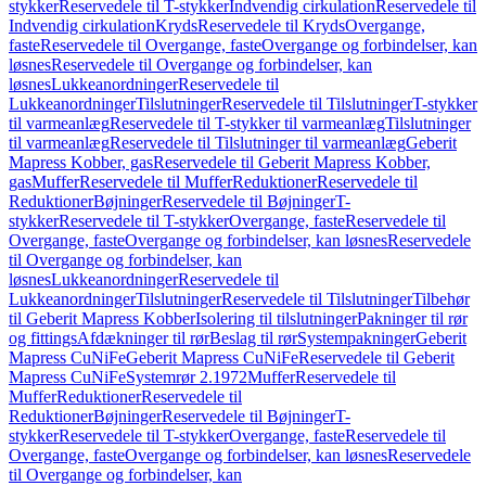
stykker
Reservedele til T-stykker
Indvendig cirkulation
Reservedele til
Indvendig cirkulation
Kryds
Reservedele til Kryds
Overgange,
faste
Reservedele til Overgange, faste
Overgange og forbindelser, kan
løsnes
Reservedele til Overgange og forbindelser, kan
løsnes
Lukkeanordninger
Reservedele til
Lukkeanordninger
Tilslutninger
Reservedele til Tilslutninger
T-stykker
til varmeanlæg
Reservedele til T-stykker til varmeanlæg
Tilslutninger
til varmeanlæg
Reservedele til Tilslutninger til varmeanlæg
Geberit
Mapress Kobber, gas
Reservedele til Geberit Mapress Kobber,
gas
Muffer
Reservedele til Muffer
Reduktioner
Reservedele til
Reduktioner
Bøjninger
Reservedele til Bøjninger
T-
stykker
Reservedele til T-stykker
Overgange, faste
Reservedele til
Overgange, faste
Overgange og forbindelser, kan løsnes
Reservedele
til Overgange og forbindelser, kan
løsnes
Lukkeanordninger
Reservedele til
Lukkeanordninger
Tilslutninger
Reservedele til Tilslutninger
Tilbehør
til Geberit Mapress Kobber
Isolering til tilslutninger
Pakninger til rør
og fittings
Afdækninger til rør
Beslag til rør
Systempakninger
Geberit
Mapress CuNiFe
Geberit Mapress CuNiFe
Reservedele til Geberit
Mapress CuNiFe
Systemrør 2.1972
Muffer
Reservedele til
Muffer
Reduktioner
Reservedele til
Reduktioner
Bøjninger
Reservedele til Bøjninger
T-
stykker
Reservedele til T-stykker
Overgange, faste
Reservedele til
Overgange, faste
Overgange og forbindelser, kan løsnes
Reservedele
til Overgange og forbindelser, kan