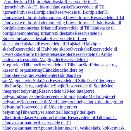
på underskab
Til hjørnehåndvaske
Reservedele til Til
hjørnehåndvaske
Til hjørnehåndvaske
Reservedele til Til
hjørnehåndvaske
Bordplader
Reservedele til Bordplader
Til
håndvaske til bordplademontering bowle formet
Reservedele til Til
håndvaske til bordplademontering bowle formet
Til håndvaske til
bordplademontering firkantet
Reservedele til Til håndvaske til
bordplademontering firkantet
Sideskabe
Reservedele til
Sideskabe
Lave sideskabe
Reservedele til Lave
sideskabe
Højskabe
Reservedele til Højskabe
Halvhøje
skabe
Reservedele til Halvhøje skabe
Overskabe
Reservedele til
Overskabe
Andre badeværelsesmøbler
Reservedele til Andre
badeværelsesmøbler
Væghylder
Reservedele til
Væghylder
Tilbehør
Reservedele til Tilbehør
Skuffeindsatser og
kasser til organisering
Håndklædeholdere og
håndklædekroge
Lyselementer
Håndtag
Ben
sæt
Magnettavler
Stikdåser
Reservedele til Stikdåser
Yderligere
tilbehør
Spejle og spejlskabe
Spejle
Reservedele til Spejle
Med
integreret belysning
Reservedele til Med integreret
belysning
Spejlskabe
Reservedele til Spejlskabe
Med integreret
belysning
Reservedele til Med integreret belysning
Uden integreret
belysning
Reservedele til Uden integreret
belysning
Tilbehør
Lyselementer
Håndtag
Yderligere
tilbehør
Stikdåser
Armaturer
Tilbehør
Reservedele til Tilbehør
Til
håndvaskarmaturer
Reservedele til Til
håndvaskarmaturer
Apparattilslutninger til vaskeplads, køkkenvask,