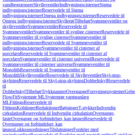
vandbegrænsere
Skylleventiler
Indbygningscisterner
Sigma
indbygningscisterner
Reservedele til Sigma
indbygningscisterner
Omega indbygningscisterner
Reservedele til
Omega indbygningscisterner
Skyllerør
Tilbehør
Svømmeventiler og
skylleventiler
Svømmeventiler
Reservedele til
Svømmeventiler
Svømmeventiler til synlige cisterner
Reservedele til
Svømmeventiler til synlige cisterner
Svømmeventiler til
indbygningscisterner
Reservedele til Svømmeventiler til
indbygningscisterner
Svømmeventiler til cisterner af
porcelæn
Reservedele til Svømmeventiler til cisterner af
porcelæn
Svømmeventiler til cisterner universel
Reservedele til
Svømmeventiler til cisterner universel
Svømmeventiler til
Monolith
Reservedele til Svømmeventiler til
Monolith
Skylleventiler
Reservedele til Skylleventiler
Skyl-stop-
skylning
Reservedele til Skyl-stop-skylning
Dobbeltskyl
Reservedele
til
Dobbeltskyl
Tilbehør
Trykknapper
Overgange
Forsyningssystemer
Geber
FlowFit
Systemrør ML
Systemrør varmeanlæg
ML
Fittings
Reservedele til
Fittings
Koblinger
Reduktioner
Bøjninger
T-stykker
Indvendig
cirkulation
Reservedele til Indvendig cirkulation
Overgange,
faste
Overgange og forbindelser, kan løsnes
Reservedele til
Overgange og forbindelser, kan
løsnes
Lukkeanordninger
Tilslutninger
Fordeler med
gevindsamling
Reservedele til Fordeler med gevindsamling
T-stykker