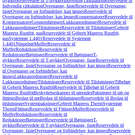
stykker
Reservedele til T-stykker
Indvendig cirkulation
Reservedele til
Indvendig cirkulation
Overgange, faste
Reservedele til Overgange,
faste
Overgange og forbindelser, kan løsnes
Reservedele til
Overgange og forbindelser, kan løsnes
Kompensatorer
Reservedele til
Kompensatorer
Gennemføringer
Lukkeanordninger
Reservedele til
Lukkeanordninger
Tilslutninger
Reservedele til Tilslutninger
Geberit
Mapress Rustfrit, gas
Reservedele til Geberit Mapress Rustfrit,
gas
Systemrør 1.4401
Reservedele til Systemrør
1.4401
Nippelrør
Muffer
Reservedele til
Muffer
Reduktioner
Reservedele til
Reduktioner
Bøjninger
Reservedele til Bøjninger
T-
stykker
Reservedele til T-stykker
Overgange, faste
Reservedele til
Overgange, faste
Overgange og forbindelser, kan løsnes
Reservedele
til Overgange og forbindelser, kan
løsnes
Lukkeanordninger
Reservedele til
Lukkeanordninger
Tilslutninger
Reservedele til Tilslutninger
Tilbehør
til Geberit Mapress Rustfrit
Reservedele til Tilbehør til Geberit
Mapress Rustfrit
Beskyttelseskapper til rørender
Pakninger til rør og
fittings
Beslag til rør
Beslag til tilslutninger
Reservedele til Beslag til
tilslutninger
Systempakninger
Geberit Mapress Therm
Systemrør
Therm
Fittings
Reservedele til Fittings
Muffer
Reservedele til
Muffer
Reduktioner
Reservedele til
Reduktioner
Bøjninger
Reservedele til Bøjninger
T-
stykker
Reservedele til T-stykker
Overgange, faste
Reservedele til
Overgange, faste
Overgange og forbindelser, kan løsnes
Reservedele