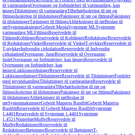
til varmeanlæg
Overgange og forbindelser til varmeanlæg, kan
løsnes
Tilslutninger til varmeanlæg
Tilbehør
Isolering til rør og
fittings
Isolering til tilslutninger
Pakninger til rør og fittings
Pakninger
til tilslutninger
Tætninger til fittings
Afdækninger til rør
Beslag til
rør
Systempakninger
Geberit Mepla
Systemrør ML
Systemrør
varmeanlæg ML
Fittings
Reservedele til
Fittings
Koblinger
Reservedele til Koblinger
Reduktioner
Reservedele
til Reduktioner
Vinkel
Reservedele til Vinkel
T-stykker
Reservedele til
T-stykker
Indvendig cirkulation
Reservedele til Indvendig
cirkulation
Overgange, faste
Reservedele til Overgange,
faste
Overgange og forbindelser, kan løsnes
Reservedele til
Overgange og forbindelser, kan
løsnes
Lukkeanordninger
Reservedele til
Lukkeanordninger
Tilslutninger
Reservedele til Tilslutninger
Fordeler
med gevindsamling
Tilslutninger til varmeanlæg
Reservedele til
Tilslutninger til varmeanlæg
Tilbehør
Isolering til rør og
fittings
Isolering til tilslutninger
Pakninger til rør og fittings
Pakninger
til tilslutninger
Afdækninger til rør
Beslag til
rør
Systempakninger
Geberit Mapress Rustfrit
Geberit Mapress
Rustfrit
Reservedele til Geberit Mapress Rustfrit
Systemrør
1.4401
Reservedele til Systemrør 1.4401
Systemrør
1.4521
Nippelrør
Muffer
Reservedele til
Muffer
Reduktioner
Reservedele til
Reduktioner
Bøjninger
Reservedele til Bøjninger
T-