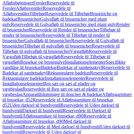
Afløbsbøjninger
Feroler
Reservedele til
Feroler
Afløbsventiler
Reservedele til
Afløbsventiler
Tilbehør
Reservedele til Tilbehør
Bruseniche og
badekar
Brusenicher
Gulvafløb til brusenicher med plant
gulv
Reservedele til Gulvafløb til brusenicher med plant gulv
Render
til brusenicher
Reservedele til Render til brusenicher
Tilbehør til
render til brusenicher
Reservedele til Tilbehør til render til
brusenicher
Gulvafløb til brusenicher
Reservedele til Gulvafløb til
brusenicher
Tilbehør til gulvafløb til brusenicher
Reservedele til
Tilbehør til gulvafløb til brusenicher
Vægafløb
Reservedele til
Vægafløb
Tilbehør til vægafløb
Reservedele til Tilbehør til
vægafløb
Brusekar og brusegulve
Installationselementer
Specifikke
vandlåse til brusekar
Badekar
Badekar af sanitetsakryl
Reservedele til
Badekar af sanitetsakryl
Rektangulære badekar
Reservedele til
Rektangulære badekar
Installationselementer
Reservedele til
Installationselementer
Ben sæt og sæt af plader og
vægbeslag
Reservedele til Ben sæt og sæt af plader og
vægbeslag
Apparattilslutninger til doucher & badekar
Afløbsgarniture
til brusekar, d52
Reservedele til Afløbsgarniture til brusekar,
d52
Uden dæksel til bundventil
Reservedele til Uden dæksel til
bundventil
Dæksel til bundventil
Reservedele til Dæksel til
bundventil
Afløbsgarniture til brusekar, d90
Reservedele til
Afløbsgarniture til brusekar, d90
Med dæksel til
bundventil
Reservedele til Med dæksel til bundventil
Uden dæksel til
bundventil
Reservedele til Uden dæksel til