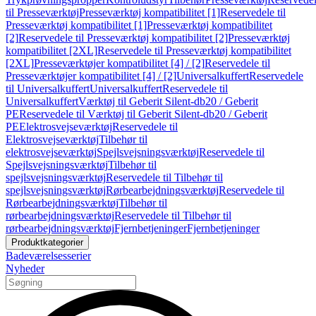
til Presseværktøj
Presseværktøj kompatibilitet [1]
Reservedele til
Presseværktøj kompatibilitet [1]
Presseværktøj kompatibilitet
[2]
Reservedele til Presseværktøj kompatibilitet [2]
Presseværktøj
kompatibilitet [2XL]
Reservedele til Presseværktøj kompatibilitet
[2XL]
Presseværktøjer kompatibilitet [4] / [2]
Reservedele til
Presseværktøjer kompatibilitet [4] / [2]
Universalkuffert
Reservedele
til Universalkuffert
Universalkuffert
Reservedele til
Universalkuffert
Værktøj til Geberit Silent-db20 / Geberit
PE
Reservedele til Værktøj til Geberit Silent-db20 / Geberit
PE
Elektrosvejseværktøj
Reservedele til
Elektrosvejseværktøj
Tilbehør til
elektrosvejseværktøj
Spejlsvejsningsværktøj
Reservedele til
Spejlsvejsningsværktøj
Tilbehør til
spejlsvejsningsværktøj
Reservedele til Tilbehør til
spejlsvejsningsværktøj
Rørbearbejdningsværktøj
Reservedele til
Rørbearbejdningsværktøj
Tilbehør til
rørbearbejdningsværktøj
Reservedele til Tilbehør til
rørbearbejdningsværktøj
Fjernbetjeninger
Fjernbetjeninger
Produktkategorier
Badeværelsesserier
Nyheder