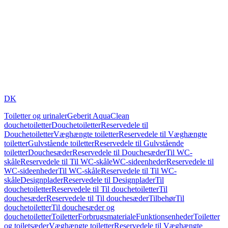
DK
Toiletter og urinaler
Geberit AquaClean
douchetoiletter
Douchetoiletter
Reservedele til
Douchetoiletter
Væghængte toiletter
Reservedele til Væghængte
toiletter
Gulvstående toiletter
Reservedele til Gulvstående
toiletter
Douchesæder
Reservedele til Douchesæder
Til WC-
skåle
Reservedele til Til WC-skåle
WC-sideenheder
Reservedele til
WC-sideenheder
Til WC-skåle
Reservedele til Til WC-
skåle
Designplader
Reservedele til Designplader
Til
douchetoiletter
Reservedele til Til douchetoiletter
Til
douchesæder
Reservedele til Til douchesæder
Tilbehør
Til
douchetoiletter
Til douchesæder og
douchetoiletter
Toiletter
Forbrugsmateriale
Funktionsenheder
Toiletter
og toiletsæder
Væghængte toiletter
Reservedele til Væghængte