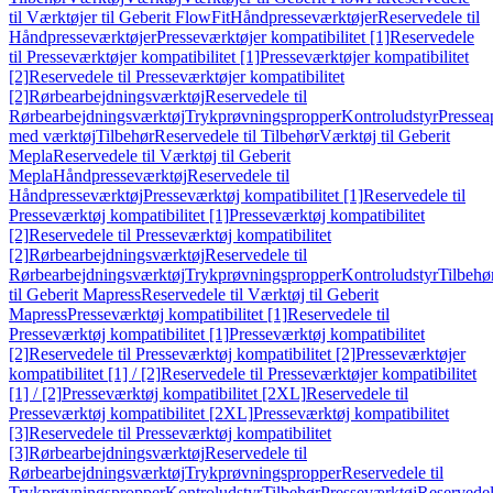
til Værktøjer til Geberit FlowFit
Håndpresseværktøjer
Reservedele til
Håndpresseværktøjer
Presseværktøjer kompatibilitet [1]
Reservedele
til Presseværktøjer kompatibilitet [1]
Presseværktøjer kompatibilitet
[2]
Reservedele til Presseværktøjer kompatibilitet
[2]
Rørbearbejdningsværktøj
Reservedele til
Rørbearbejdningsværktøj
Trykprøvningspropper
Kontroludstyr
Pressea
med værktøj
Tilbehør
Reservedele til Tilbehør
Værktøj til Geberit
Mepla
Reservedele til Værktøj til Geberit
Mepla
Håndpresseværktøj
Reservedele til
Håndpresseværktøj
Presseværktøj kompatibilitet [1]
Reservedele til
Presseværktøj kompatibilitet [1]
Presseværktøj kompatibilitet
[2]
Reservedele til Presseværktøj kompatibilitet
[2]
Rørbearbejdningsværktøj
Reservedele til
Rørbearbejdningsværktøj
Trykprøvningspropper
Kontroludstyr
Tilbehø
til Geberit Mapress
Reservedele til Værktøj til Geberit
Mapress
Presseværktøj kompatibilitet [1]
Reservedele til
Presseværktøj kompatibilitet [1]
Presseværktøj kompatibilitet
[2]
Reservedele til Presseværktøj kompatibilitet [2]
Presseværktøjer
kompatibilitet [1] / [2]
Reservedele til Presseværktøjer kompatibilitet
[1] / [2]
Presseværktøj kompatibilitet [2XL]
Reservedele til
Presseværktøj kompatibilitet [2XL]
Presseværktøj kompatibilitet
[3]
Reservedele til Presseværktøj kompatibilitet
[3]
Rørbearbejdningsværktøj
Reservedele til
Rørbearbejdningsværktøj
Trykprøvningspropper
Reservedele til
Trykprøvningspropper
Kontroludstyr
Tilbehør
Presseværktøj
Reservede