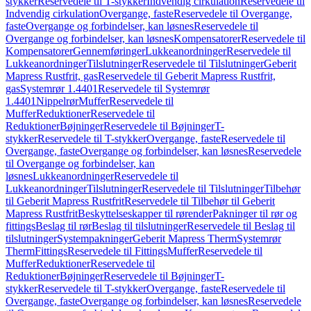
stykker
Reservedele til T-stykker
Indvendig cirkulation
Reservedele til
Indvendig cirkulation
Overgange, faste
Reservedele til Overgange,
faste
Overgange og forbindelser, kan løsnes
Reservedele til
Overgange og forbindelser, kan løsnes
Kompensatorer
Reservedele til
Kompensatorer
Gennemføringer
Lukkeanordninger
Reservedele til
Lukkeanordninger
Tilslutninger
Reservedele til Tilslutninger
Geberit
Mapress Rustfrit, gas
Reservedele til Geberit Mapress Rustfrit,
gas
Systemrør 1.4401
Reservedele til Systemrør
1.4401
Nippelrør
Muffer
Reservedele til
Muffer
Reduktioner
Reservedele til
Reduktioner
Bøjninger
Reservedele til Bøjninger
T-
stykker
Reservedele til T-stykker
Overgange, faste
Reservedele til
Overgange, faste
Overgange og forbindelser, kan løsnes
Reservedele
til Overgange og forbindelser, kan
løsnes
Lukkeanordninger
Reservedele til
Lukkeanordninger
Tilslutninger
Reservedele til Tilslutninger
Tilbehør
til Geberit Mapress Rustfrit
Reservedele til Tilbehør til Geberit
Mapress Rustfrit
Beskyttelseskapper til rørender
Pakninger til rør og
fittings
Beslag til rør
Beslag til tilslutninger
Reservedele til Beslag til
tilslutninger
Systempakninger
Geberit Mapress Therm
Systemrør
Therm
Fittings
Reservedele til Fittings
Muffer
Reservedele til
Muffer
Reduktioner
Reservedele til
Reduktioner
Bøjninger
Reservedele til Bøjninger
T-
stykker
Reservedele til T-stykker
Overgange, faste
Reservedele til
Overgange, faste
Overgange og forbindelser, kan løsnes
Reservedele