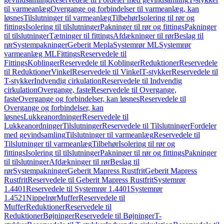
til varmeanlæg
Overgange og forbindelser til varmeanlæg, kan
løsnes
Tilslutninger til varmeanlæg
Tilbehør
Isolering til rør og
fittings
Isolering til tilslutninger
Pakninger til rør og fittings
Pakninger
til tilslutninger
Tætninger til fittings
Afdækninger til rør
Beslag til
rør
Systempakninger
Geberit Mepla
Systemrør ML
Systemrør
varmeanlæg ML
Fittings
Reservedele til
Fittings
Koblinger
Reservedele til Koblinger
Reduktioner
Reservedele
til Reduktioner
Vinkel
Reservedele til Vinkel
T-stykker
Reservedele til
T-stykker
Indvendig cirkulation
Reservedele til Indvendig
cirkulation
Overgange, faste
Reservedele til Overgange,
faste
Overgange og forbindelser, kan løsnes
Reservedele til
Overgange og forbindelser, kan
løsnes
Lukkeanordninger
Reservedele til
Lukkeanordninger
Tilslutninger
Reservedele til Tilslutninger
Fordeler
med gevindsamling
Tilslutninger til varmeanlæg
Reservedele til
Tilslutninger til varmeanlæg
Tilbehør
Isolering til rør og
fittings
Isolering til tilslutninger
Pakninger til rør og fittings
Pakninger
til tilslutninger
Afdækninger til rør
Beslag til
rør
Systempakninger
Geberit Mapress Rustfrit
Geberit Mapress
Rustfrit
Reservedele til Geberit Mapress Rustfrit
Systemrør
1.4401
Reservedele til Systemrør 1.4401
Systemrør
1.4521
Nippelrør
Muffer
Reservedele til
Muffer
Reduktioner
Reservedele til
Reduktioner
Bøjninger
Reservedele til Bøjninger
T-