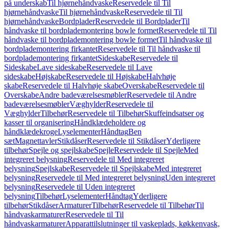
på underskab
Til hjørnehåndvaske
Reservedele til Til
hjørnehåndvaske
Til hjørnehåndvaske
Reservedele til Til
hjørnehåndvaske
Bordplader
Reservedele til Bordplader
Til
håndvaske til bordplademontering bowle formet
Reservedele til Til
håndvaske til bordplademontering bowle formet
Til håndvaske til
bordplademontering firkantet
Reservedele til Til håndvaske til
bordplademontering firkantet
Sideskabe
Reservedele til
Sideskabe
Lave sideskabe
Reservedele til Lave
sideskabe
Højskabe
Reservedele til Højskabe
Halvhøje
skabe
Reservedele til Halvhøje skabe
Overskabe
Reservedele til
Overskabe
Andre badeværelsesmøbler
Reservedele til Andre
badeværelsesmøbler
Væghylder
Reservedele til
Væghylder
Tilbehør
Reservedele til Tilbehør
Skuffeindsatser og
kasser til organisering
Håndklædeholdere og
håndklædekroge
Lyselementer
Håndtag
Ben
sæt
Magnettavler
Stikdåser
Reservedele til Stikdåser
Yderligere
tilbehør
Spejle og spejlskabe
Spejle
Reservedele til Spejle
Med
integreret belysning
Reservedele til Med integreret
belysning
Spejlskabe
Reservedele til Spejlskabe
Med integreret
belysning
Reservedele til Med integreret belysning
Uden integreret
belysning
Reservedele til Uden integreret
belysning
Tilbehør
Lyselementer
Håndtag
Yderligere
tilbehør
Stikdåser
Armaturer
Tilbehør
Reservedele til Tilbehør
Til
håndvaskarmaturer
Reservedele til Til
håndvaskarmaturer
Apparattilslutninger til vaskeplads, køkkenvask,