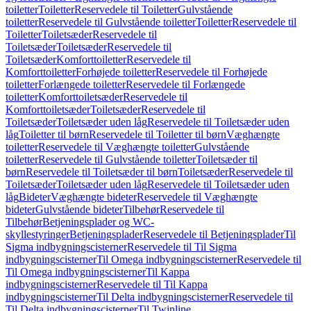
toiletter
Toiletter
Reservedele til Toiletter
Gulvstående
toiletter
Reservedele til Gulvstående toiletter
Toiletter
Reservedele til
Toiletter
Toiletsæder
Reservedele til
Toiletsæder
Toiletsæder
Reservedele til
Toiletsæder
Komforttoiletter
Reservedele til
Komforttoiletter
Forhøjede toiletter
Reservedele til Forhøjede
toiletter
Forlængede toiletter
Reservedele til Forlængede
toiletter
Komforttoiletsæder
Reservedele til
Komforttoiletsæder
Toiletsæder
Reservedele til
Toiletsæder
Toiletsæder uden låg
Reservedele til Toiletsæder uden
låg
Toiletter til børn
Reservedele til Toiletter til børn
Væghængte
toiletter
Reservedele til Væghængte toiletter
Gulvstående
toiletter
Reservedele til Gulvstående toiletter
Toiletsæder til
børn
Reservedele til Toiletsæder til børn
Toiletsæder
Reservedele til
Toiletsæder
Toiletsæder uden låg
Reservedele til Toiletsæder uden
låg
Bideter
Væghængte bideter
Reservedele til Væghængte
bideter
Gulvstående bideter
Tilbehør
Reservedele til
Tilbehør
Betjeningsplader og WC-
skyllestyringer
Betjeningsplader
Reservedele til Betjeningsplader
Til
Sigma indbygningscisterner
Reservedele til Til Sigma
indbygningscisterner
Til Omega indbygningscisterner
Reservedele til
Til Omega indbygningscisterner
Til Kappa
indbygningscisterner
Reservedele til Til Kappa
indbygningscisterner
Til Delta indbygningscisterner
Reservedele til
Til Delta indbygningscisterner
Til Twinline