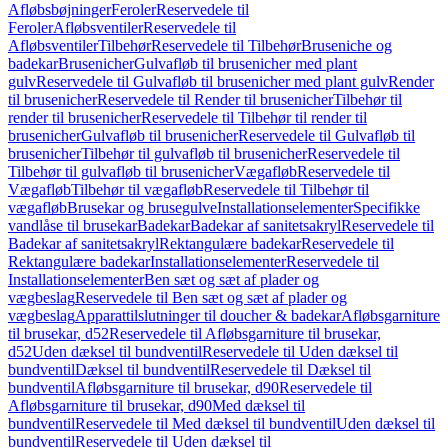
Afløbsbøjninger
Feroler
Reservedele til
Feroler
Afløbsventiler
Reservedele til
Afløbsventiler
Tilbehør
Reservedele til Tilbehør
Bruseniche og
badekar
Brusenicher
Gulvafløb til brusenicher med plant
gulv
Reservedele til Gulvafløb til brusenicher med plant gulv
Render
til brusenicher
Reservedele til Render til brusenicher
Tilbehør til
render til brusenicher
Reservedele til Tilbehør til render til
brusenicher
Gulvafløb til brusenicher
Reservedele til Gulvafløb til
brusenicher
Tilbehør til gulvafløb til brusenicher
Reservedele til
Tilbehør til gulvafløb til brusenicher
Vægafløb
Reservedele til
Vægafløb
Tilbehør til vægafløb
Reservedele til Tilbehør til
vægafløb
Brusekar og brusegulve
Installationselementer
Specifikke
vandlåse til brusekar
Badekar
Badekar af sanitetsakryl
Reservedele til
Badekar af sanitetsakryl
Rektangulære badekar
Reservedele til
Rektangulære badekar
Installationselementer
Reservedele til
Installationselementer
Ben sæt og sæt af plader og
vægbeslag
Reservedele til Ben sæt og sæt af plader og
vægbeslag
Apparattilslutninger til doucher & badekar
Afløbsgarniture
til brusekar, d52
Reservedele til Afløbsgarniture til brusekar,
d52
Uden dæksel til bundventil
Reservedele til Uden dæksel til
bundventil
Dæksel til bundventil
Reservedele til Dæksel til
bundventil
Afløbsgarniture til brusekar, d90
Reservedele til
Afløbsgarniture til brusekar, d90
Med dæksel til
bundventil
Reservedele til Med dæksel til bundventil
Uden dæksel til
bundventil
Reservedele til Uden dæksel til