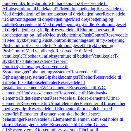
bundventil
Afløbsgarniture til badekar, d52
Reservedele til
Afløbsgarniture til badekar, d52
Med drejebetjening
Reservedele til
Med drejebetjening
Slutmontagesæt til drejebetjeninger
Reservedele
til Slutmontagesæt til drejebetjeninger
Med drejebetjening og
indløb
Reservedele til Med drejebetjening og indløb
Slutmontagesæt
til drejebetjening og indløb
Reservedele til Slutmontagesæt til
drejebetjening og indløb
Med trykbetjening PushControl
Reservedele
til Med trykbetjening PushControl
Slutmontagesæt til trykbetjening
PushControl
Reservedele til Slutmontagesæt til trykbetjening
PushControl
Med ventilkegle
Reservedele til Med
ventilkegle
Tilbehør til afløbsgarniture til badekar
Ventilkegler
T-
stykker
Installationssystemer
Geberit
Duofix
Systemvægge
Reservedele til
Systemvægge
Ophængningssystemer
Reservedele til
Ophængningssystemer
Gipsbeklædninger
Tilbehør
Reservedele til
Tilbehør
Installationselementer
Reservedele til
Installationselementer
WC-elementer
Reservedele til WC-
elementer
Håndvask-elementer
Reservedele til Håndvask-
elementer
Bidet-elementer
Reservedele til Bidet-elementer
Urinal-
elementer
Reservedele til Urinal-elementer
Elementer til brusenicher
med vægafløb
Reservedele til Elementer til brusenicher med
vægafløb
Elementer til emner, som skal holde til store
belastninger
Reservedele til Elementer til emner, som skal holde til
store belastninger
Tilbehør
Reservedele til Tilbehør
Geberit
GIS
Systemvægge
Ophængningssystemer
Tilbehør til