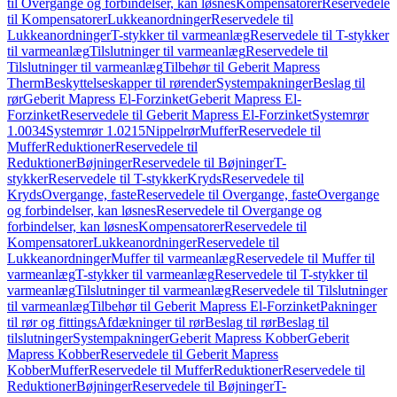
til Overgange og forbindelser, kan løsnes
Kompensatorer
Reservedele
til Kompensatorer
Lukkeanordninger
Reservedele til
Lukkeanordninger
T-stykker til varmeanlæg
Reservedele til T-stykker
til varmeanlæg
Tilslutninger til varmeanlæg
Reservedele til
Tilslutninger til varmeanlæg
Tilbehør til Geberit Mapress
Therm
Beskyttelseskapper til rørender
Systempakninger
Beslag til
rør
Geberit Mapress El-Forzinket
Geberit Mapress El-
Forzinket
Reservedele til Geberit Mapress El-Forzinket
Systemrør
1.0034
Systemrør 1.0215
Nippelrør
Muffer
Reservedele til
Muffer
Reduktioner
Reservedele til
Reduktioner
Bøjninger
Reservedele til Bøjninger
T-
stykker
Reservedele til T-stykker
Kryds
Reservedele til
Kryds
Overgange, faste
Reservedele til Overgange, faste
Overgange
og forbindelser, kan løsnes
Reservedele til Overgange og
forbindelser, kan løsnes
Kompensatorer
Reservedele til
Kompensatorer
Lukkeanordninger
Reservedele til
Lukkeanordninger
Muffer til varmeanlæg
Reservedele til Muffer til
varmeanlæg
T-stykker til varmeanlæg
Reservedele til T-stykker til
varmeanlæg
Tilslutninger til varmeanlæg
Reservedele til Tilslutninger
til varmeanlæg
Tilbehør til Geberit Mapress El-Forzinket
Pakninger
til rør og fittings
Afdækninger til rør
Beslag til rør
Beslag til
tilslutninger
Systempakninger
Geberit Mapress Kobber
Geberit
Mapress Kobber
Reservedele til Geberit Mapress
Kobber
Muffer
Reservedele til Muffer
Reduktioner
Reservedele til
Reduktioner
Bøjninger
Reservedele til Bøjninger
T-