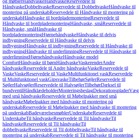
og møbler
Håndvaske
Håndvaske
Reservedele til
Håndvaske
Dobbeltvaske
Reservedele til Dobbeltvaske
Håndvaske til
montering på underskab
Reservedele til Håndvaske til montering på
underskab
Håndvaske til bordplademontering
Reservedele til
Håndvaske til bordplademontering
Håndvaske, små
Reservedele til
Håndvaske, små
Håndvaske til
bordplademontering
Hjørnehåndvaske
Håndvaske til delvis
indbygning
Reservedele til Håndvaske til delvis
indbygning
Håndvaske til indbygning
Reservedele til Håndvaske til
indbygning
Håndvaske til underlimning
Reservedele til Håndvaske til
underlimning
Hjørnehåndvaske
Håndvaske model
Comfort
Håndvaske til børn
Håndvaske
Vaskerender
Andre
håndvaske
Reservedele til Andre håndvaske
Vaske
Reservedele til
Vaske
Vaske
Reservedele til Vaske
Multifunktionel vask
Reservedele
til Multifunktionel vask
Gipsvaske
Tilbehør
Søjler
Reservedele til
Søjler
Halvsøjler
Reservedele til Halvsøjler
Tilbehør
Dæksel til
bundventil
Håndklædeholder
Monteringsbeslag
Dekorationsplader
Vægh
med små håndvaske
Reservedele til Møbelpakker med små
håndvaske
Møbelpakker med håndvaske til montering på
underskab
Reservedele til Møbelpakker med håndvaske til montering
på underskab
Badeværelsesmøbler
Underskabe
Reservedele til
Underskabe
Til håndvaske
Reservedele til Til håndvaske
Til
håndvaske
Reservedele til Til håndvaske
Til
dobbeltvaske
Reservedele til Til dobbeltvaske
Til håndvaske til
montering på underskab
Reservedele til Til håndvaske til montering