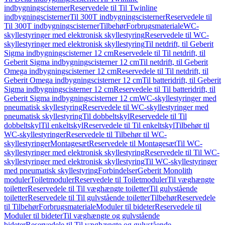
indbygningscisterner
Reservedele til Til Twinline
indbygningscisterner
Til 300T indbygningscisterner
Reservedele til
Til 300T indbygningscisterner
Tilbehør
Forbrugsmateriale
WC-
skyllestyringer med elektronisk skyllestyring
Reservedele til WC-
skyllestyringer med elektronisk skyllestyring
Til netdrift, til Geberit
Sigma indbygningscisterner 12 cm
Reservedele til Til netdrift, til
Geberit Sigma indbygningscisterner 12 cm
Til netdrift, til Geberit
Omega indbygningscisterner 12 cm
Reservedele til Til netdrift, til
Geberit Omega indbygningscisterner 12 cm
Til batteridrift, til Geberit
Sigma indbygningscisterner 12 cm
Reservedele til Til batteridrift, til
Geberit Sigma indbygningscisterner 12 cm
WC-skyllestyringer med
pneumatisk skyllestyring
Reservedele til WC-skyllestyringer med
pneumatisk skyllestyring
Til dobbeltskyl
Reservedele til Til
dobbeltskyl
Til enkeltskyl
Reservedele til Til enkeltskyl
Tilbehør til
WC-skyllestyringer
Reservedele til Tilbehør til WC-
skyllestyringer
Montagesæt
Reservedele til Montagesæt
Til WC-
skyllestyringer med elektronisk skyllestyring
Reservedele til Til WC-
skyllestyringer med elektronisk skyllestyring
Til WC-skyllestyringer
med pneumatisk skyllestyring
Forbindelser
Geberit Monolith
moduler
Toiletmoduler
Reservedele til Toiletmoduler
Til væghængte
toiletter
Reservedele til Til væghængte toiletter
Til gulvstående
toiletter
Reservedele til Til gulvstående toiletter
Tilbehør
Reservedele
til Tilbehør
Forbrugsmateriale
Moduler til bideter
Reservedele til
Moduler til bideter
Til væghængte og gulvstående
bideter
Reservedele til Til væghængte og gulvstående