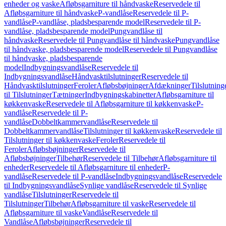
enheder og vaske
Afløbsgarniture til håndvaske
Reservedele til
Afløbsgarniture til håndvaske
P-vandlåse
Reservedele til P-
vandlåse
P-vandlåse, pladsbesparende model
Reservedele til P-
vandlåse, pladsbesparende model
Pungvandlåse til
håndvaske
Reservedele til Pungvandlåse til håndvaske
Pungvandlåse
til håndvaske, pladsbesparende model
Reservedele til Pungvandlåse
til håndvaske, pladsbesparende
model
Indbygningsvandlåse
Reservedele til
Indbygningsvandlåse
Håndvasktilslutninger
Reservedele til
Håndvasktilslutninger
Feroler
Afløbsbøjninger
Afdækninger
Tilslutning
til Tilslutninger
Tætninger
Indbygningskabinetter
Afløbsgarniture til
køkkenvaske
Reservedele til Afløbsgarniture til køkkenvaske
P-
vandlåse
Reservedele til P-
vandlåse
Dobbeltkammervandlåse
Reservedele til
Dobbeltkammervandlåse
Tilslutninger til køkkenvaske
Reservedele til
Tilslutninger til køkkenvaske
Feroler
Reservedele til
Feroler
Afløbsbøjninger
Reservedele til
Afløbsbøjninger
Tilbehør
Reservedele til Tilbehør
Afløbsgarniture til
enheder
Reservedele til Afløbsgarniture til enheder
P-
vandlåse
Reservedele til P-vandlåse
Indbygningsvandlåse
Reservedele
til Indbygningsvandlåse
Synlige vandlåse
Reservedele til Synlige
vandlåse
Tilslutninger
Reservedele til
Tilslutninger
Tilbehør
Afløbsgarniture til vaske
Reservedele til
Afløbsgarniture til vaske
Vandlåse
Reservedele til
Vandlåse
Afløbsbøjninger
Reservedele til