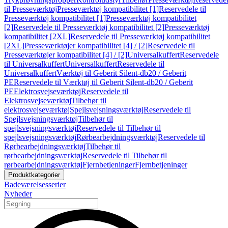
til Presseværktøj
Presseværktøj kompatibilitet [1]
Reservedele til
Presseværktøj kompatibilitet [1]
Presseværktøj kompatibilitet
[2]
Reservedele til Presseværktøj kompatibilitet [2]
Presseværktøj
kompatibilitet [2XL]
Reservedele til Presseværktøj kompatibilitet
[2XL]
Presseværktøjer kompatibilitet [4] / [2]
Reservedele til
Presseværktøjer kompatibilitet [4] / [2]
Universalkuffert
Reservedele
til Universalkuffert
Universalkuffert
Reservedele til
Universalkuffert
Værktøj til Geberit Silent-db20 / Geberit
PE
Reservedele til Værktøj til Geberit Silent-db20 / Geberit
PE
Elektrosvejseværktøj
Reservedele til
Elektrosvejseværktøj
Tilbehør til
elektrosvejseværktøj
Spejlsvejsningsværktøj
Reservedele til
Spejlsvejsningsværktøj
Tilbehør til
spejlsvejsningsværktøj
Reservedele til Tilbehør til
spejlsvejsningsværktøj
Rørbearbejdningsværktøj
Reservedele til
Rørbearbejdningsværktøj
Tilbehør til
rørbearbejdningsværktøj
Reservedele til Tilbehør til
rørbearbejdningsværktøj
Fjernbetjeninger
Fjernbetjeninger
Produktkategorier
Badeværelsesserier
Nyheder