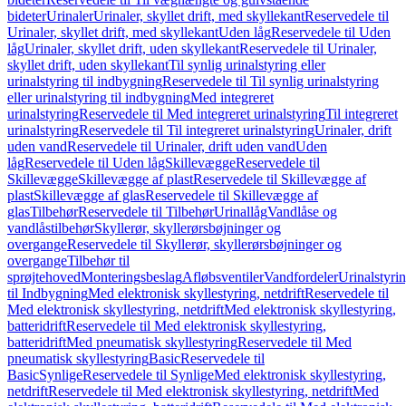
bideter
Urinaler
Urinaler, skyllet drift, med skyllekant
Reservedele til
Urinaler, skyllet drift, med skyllekant
Uden låg
Reservedele til Uden
låg
Urinaler, skyllet drift, uden skyllekant
Reservedele til Urinaler,
skyllet drift, uden skyllekant
Til synlig urinalstyring eller
urinalstyring til indbygning
Reservedele til Til synlig urinalstyring
eller urinalstyring til indbygning
Med integreret
urinalstyring
Reservedele til Med integreret urinalstyring
Til integreret
urinalstyring
Reservedele til Til integreret urinalstyring
Urinaler, drift
uden vand
Reservedele til Urinaler, drift uden vand
Uden
låg
Reservedele til Uden låg
Skillevægge
Reservedele til
Skillevægge
Skillevægge af plast
Reservedele til Skillevægge af
plast
Skillevægge af glas
Reservedele til Skillevægge af
glas
Tilbehør
Reservedele til Tilbehør
Urinallåg
Vandlåse og
vandlåstilbehør
Skyllerør, skyllerørsbøjninger og
overgange
Reservedele til Skyllerør, skyllerørsbøjninger og
overgange
Tilbehør til
sprøjtehoved
Monteringsbeslag
Afløbsventiler
Vandfordeler
Urinalstyri
til Indbygning
Med elektronisk skyllestyring, netdrift
Reservedele til
Med elektronisk skyllestyring, netdrift
Med elektronisk skyllestyring,
batteridrift
Reservedele til Med elektronisk skyllestyring,
batteridrift
Med pneumatisk skyllestyring
Reservedele til Med
pneumatisk skyllestyring
Basic
Reservedele til
Basic
Synlige
Reservedele til Synlige
Med elektronisk skyllestyring,
netdrift
Reservedele til Med elektronisk skyllestyring, netdrift
Med