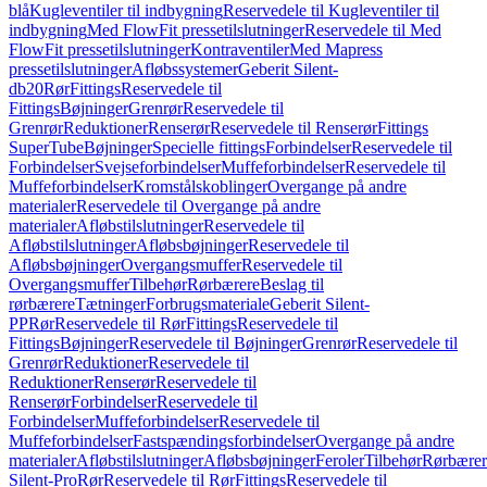
blå
Kugleventiler til indbygning
Reservedele til Kugleventiler til
indbygning
Med FlowFit pressetilslutninger
Reservedele til Med
FlowFit pressetilslutninger
Kontraventiler
Med Mapress
pressetilslutninger
Afløbssystemer
Geberit Silent-
db20
Rør
Fittings
Reservedele til
Fittings
Bøjninger
Grenrør
Reservedele til
Grenrør
Reduktioner
Renserør
Reservedele til Renserør
Fittings
SuperTube
Bøjninger
Specielle fittings
Forbindelser
Reservedele til
Forbindelser
Svejseforbindelser
Muffeforbindelser
Reservedele til
Muffeforbindelser
Kromstålskoblinger
Overgange på andre
materialer
Reservedele til Overgange på andre
materialer
Afløbstilslutninger
Reservedele til
Afløbstilslutninger
Afløbsbøjninger
Reservedele til
Afløbsbøjninger
Overgangsmuffer
Reservedele til
Overgangsmuffer
Tilbehør
Rørbærere
Beslag til
rørbærere
Tætninger
Forbrugsmateriale
Geberit Silent-
PP
Rør
Reservedele til Rør
Fittings
Reservedele til
Fittings
Bøjninger
Reservedele til Bøjninger
Grenrør
Reservedele til
Grenrør
Reduktioner
Reservedele til
Reduktioner
Renserør
Reservedele til
Renserør
Forbindelser
Reservedele til
Forbindelser
Muffeforbindelser
Reservedele til
Muffeforbindelser
Fastspændingsforbindelser
Overgange på andre
materialer
Afløbstilslutninger
Afløbsbøjninger
Feroler
Tilbehør
Rørbærer
Silent-Pro
Rør
Reservedele til Rør
Fittings
Reservedele til