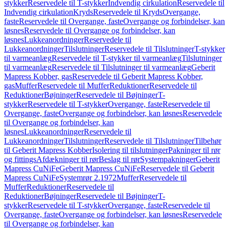
stykker
Reservedele til T-stykker
Indvendig cirkulation
Reservedele til
Indvendig cirkulation
Kryds
Reservedele til Kryds
Overgange,
faste
Reservedele til Overgange, faste
Overgange og forbindelser, kan
løsnes
Reservedele til Overgange og forbindelser, kan
løsnes
Lukkeanordninger
Reservedele til
Lukkeanordninger
Tilslutninger
Reservedele til Tilslutninger
T-stykker
til varmeanlæg
Reservedele til T-stykker til varmeanlæg
Tilslutninger
til varmeanlæg
Reservedele til Tilslutninger til varmeanlæg
Geberit
Mapress Kobber, gas
Reservedele til Geberit Mapress Kobber,
gas
Muffer
Reservedele til Muffer
Reduktioner
Reservedele til
Reduktioner
Bøjninger
Reservedele til Bøjninger
T-
stykker
Reservedele til T-stykker
Overgange, faste
Reservedele til
Overgange, faste
Overgange og forbindelser, kan løsnes
Reservedele
til Overgange og forbindelser, kan
løsnes
Lukkeanordninger
Reservedele til
Lukkeanordninger
Tilslutninger
Reservedele til Tilslutninger
Tilbehør
til Geberit Mapress Kobber
Isolering til tilslutninger
Pakninger til rør
og fittings
Afdækninger til rør
Beslag til rør
Systempakninger
Geberit
Mapress CuNiFe
Geberit Mapress CuNiFe
Reservedele til Geberit
Mapress CuNiFe
Systemrør 2.1972
Muffer
Reservedele til
Muffer
Reduktioner
Reservedele til
Reduktioner
Bøjninger
Reservedele til Bøjninger
T-
stykker
Reservedele til T-stykker
Overgange, faste
Reservedele til
Overgange, faste
Overgange og forbindelser, kan løsnes
Reservedele
til Overgange og forbindelser, kan