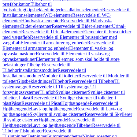
præfabrikation
Tilbehør til
lydisolering
Gipsbeklædninger
Installationselementer
Reservedele til
Installationselementer
WC-elementer
Reservedele til WC-
elementer
Håndvask-elementer
Reservedele til Håndvask-
elementer
Bidet-elementer
Reservedele til Bidet-elementer
Urinal-
elementer
Reservedele til Urinal-elementer
Elementer til brusenicher
med vægafløb
Reservedele til Elementer til brusenicher med
vægafløb
Elementer til armaturer og enheder
Reservedele til
Elementer til armaturer og enheder
Elementer til vaske- og
opvaskemaskiner
Reservedele til Elementer til vaske- og
opvaskemaskiner
Elementer til emner, som skal holde til store
belastninger
Tilbehør
Reservedele til
Tilbehør
Installationsmoduler
Reservedele til
Installationsmoduler
Moduler til toiletter
Reservedele til Moduler til
toiletter
Gipsbeklædninger
Tilbehør
Reservedele til Tilbehør
Til
systemvægge
Reservedele til Til systemvægge
Til
forsyningssystemer
Til afløb
Synlige cisterner
Synlige cisterner til
toiletter, i plast
Reservedele til Synlige cisterner til toiletter, i
plast
Påsat
Reservedele til Påsat
Højthængende
Reservedele til
Højthængende
Lavt- og højthængende
Reservedele til Lavt- og
højthængende
Skyllerør til synlige cisterner
Reservedele til Skyllerør
til synlige cisterner
Højthængende
Reservedele til
Højthængende
Lavt- og højthængende
Tilbehør
Reservedele til
Tilbehør
Tilslutninger
Reservedele til
Tilslutninger
Tætninger
Gummimanchetter
Nipler, rosetter og