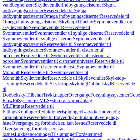
vandbegrænsere
Skylleventiler
Indbygningscisterner
Sigma
indbygningscisterner
Reservedele til Sigma
indbygningscisterner
Omega indbygningscisterner
Reservedele til
Omega indbygningscisterner
Skyllerør
Tilbehør
Svømmeventiler og
skylleventiler
Svømmeventiler
Reservedele til
Svømmeventiler
Svømmeventiler til synlige cisterner
Reservedele til
Svømmeventiler til synlige cisterner
Svømmeventiler til
indbygningscisterner
Reservedele til Svømmeventiler til
indbygningscisterner
Svømmeventiler til cisterner af
porcelæn
Reservedele til Svømmeventiler til cisterner af
porcelæn
Svømmeventiler til cisterner universel
Reservedele til
Svømmeventiler til cisterner universel
Svømmeventiler til
Monolith
Reservedele til Svømmeventiler til
Monolith
Skylleventiler
Reservedele til Skylleventiler
Skyl-stop-
skylning
Reservedele til Skyl-stop-skylning
Dobbeltskyl
Reservedele
til
Dobbeltskyl
Tilbehør
Trykknapper
Overgange
Forsyningssystemer
Geber
FlowFit
Systemrør ML
Systemrør varmeanlæg
ML
Fittings
Reservedele til
Fittings
Koblinger
Reduktioner
Bøjninger
T-stykker
Indvendig
cirkulation
Reservedele til Indvendig cirkulation
Overgange,
faste
Overgange og forbindelser, kan løsnes
Reservedele til
Overgange og forbindelser, kan
løsnes
Lukkeanordninger
Tilslutninger
Fordeler med
gevindsamling
Reservedele til Fordeler med gevindsamling
T-stykker