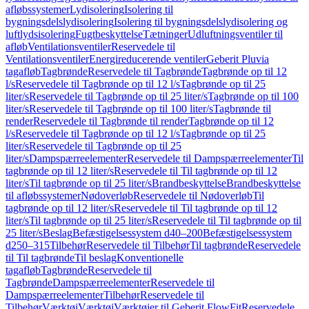
afløbssystemer
Lydisolering
Isolering til
bygningsdelslydisolering
Isolering til bygningsdelslydisolering og
luftlydsisolering
Fugtbeskyttelse
Tætninger
Udluftningsventiler til
afløb
Ventilationsventiler
Reservedele til
Ventilationsventiler
Energireducerende ventiler
Geberit Pluvia
tagafløb
Tagbrønde
Reservedele til Tagbrønde
Tagbrønde op til 12
l/s
Reservedele til Tagbrønde op til 12 l/s
Tagbrønde op til 25
liter/s
Reservedele til Tagbrønde op til 25 liter/s
Tagbrønde op til 100
liter/s
Reservedele til Tagbrønde op til 100 liter/s
Tagbrønde til
render
Reservedele til Tagbrønde til render
Tagbrønde op til 12
l/s
Reservedele til Tagbrønde op til 12 l/s
Tagbrønde op til 25
liter/s
Reservedele til Tagbrønde op til 25
liter/s
Dampspærreelementer
Reservedele til Dampspærreelementer
Til
tagbrønde op til 12 liter/s
Reservedele til Til tagbrønde op til 12
liter/s
Til tagbrønde op til 25 liter/s
Brandbeskyttelse
Brandbeskyttelse
til afløbssystemer
Nødoverløb
Reservedele til Nødoverløb
Til
tagbrønde op til 12 liter/s
Reservedele til Til tagbrønde op til 12
liter/s
Til tagbrønde op til 25 liter/s
Reservedele til Til tagbrønde op til
25 liter/s
Beslag
Befæstigelsessystem d40–200
Befæstigelsessystem
d250–315
Tilbehør
Reservedele til Tilbehør
Til tagbrønde
Reservedele
til Til tagbrønde
Til beslag
Konventionelle
tagafløb
Tagbrønde
Reservedele til
Tagbrønde
Dampspærreelementer
Reservedele til
Dampspærreelementer
Tilbehør
Reservedele til
Tilbehør
Værktøj
Værktøj
Værktøjer til Geberit FlowFit
Reservedele