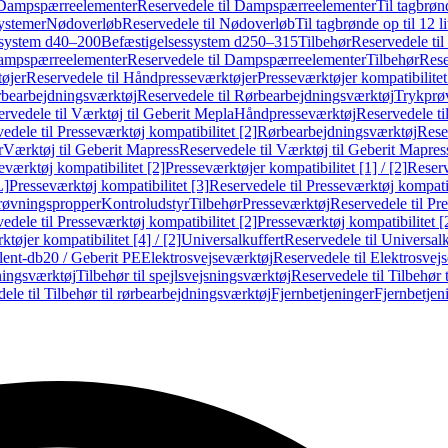
Dampspærreelementer
Reservedele til Dampspærreelementer
Til tagbrønd
systemer
Nødoverløb
Reservedele til Nødoverløb
Til tagbrønde op til 12 li
ssystem d40–200
Befæstigelsessystem d250–315
Tilbehør
Reservedele til
mpspærreelementer
Reservedele til Dampspærreelementer
Tilbehør
Rese
øjer
Reservedele til Håndpresseværktøjer
Presseværktøjer kompatibilitet
bearbejdningsværktøj
Reservedele til Rørbearbejdningsværktøj
Trykprø
rvedele til Værktøj til Geberit Mepla
Håndpresseværktøj
Reservedele t
edele til Presseværktøj kompatibilitet [2]
Rørbearbejdningsværktøj
Reser
r
Værktøj til Geberit Mapress
Reservedele til Værktøj til Geberit Mapres
eværktøj kompatibilitet [2]
Presseværktøjer kompatibilitet [1] / [2]
Reserv
L]
Presseværktøj kompatibilitet [3]
Reservedele til Presseværktøj kompatib
prøvningspropper
Kontroludstyr
Tilbehør
Presseværktøj
Reservedele til Pr
edele til Presseværktøj kompatibilitet [2]
Presseværktøj kompatibilitet 
tøjer kompatibilitet [4] / [2]
Universalkuffert
Reservedele til Universalk
ilent-db20 / Geberit PE
Elektrosvejseværktøj
Reservedele til Elektrosvej
ningsværktøj
Tilbehør til spejlsvejsningsværktøj
Reservedele til Tilbehør 
ele til Tilbehør til rørbearbejdningsværktøj
Fjernbetjeninger
Fjernbetjen