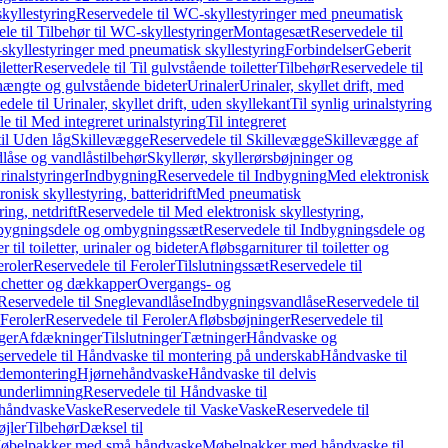
kyllestyring
Reservedele til WC-skyllestyringer med pneumatisk
le til Tilbehør til WC-skyllestyringer
Montagesæt
Reservedele til
skyllestyringer med pneumatisk skyllestyring
Forbindelser
Geberit
letter
Reservedele til Til gulvstående toiletter
Tilbehør
Reservedele til
hængte og gulvstående bideter
Urinaler
Urinaler, skyllet drift, med
dele til Urinaler, skyllet drift, uden skyllekant
Til synlig urinalstyring
e til Med integreret urinalstyring
Til integreret
il Uden låg
Skillevægge
Reservedele til Skillevægge
Skillevægge af
låse og vandlåstilbehør
Skyllerør, skyllerørsbøjninger og
rinalstyringer
Indbygning
Reservedele til Indbygning
Med elektronisk
onisk skyllestyring, batteridrift
Med pneumatisk
ing, netdrift
Reservedele til Med elektronisk skyllestyring,
bygningsdele og ombygningssæt
Reservedele til Indbygningsdele og
 til toiletter, urinaler og bideter
Afløbsgarniturer til toiletter og
eroler
Reservedele til Feroler
Tilslutningssæt
Reservedele til
hetter og dækkapper
Overgangs- og
Reservedele til Sneglevandlåse
Indbygningsvandlåse
Reservedele til
Feroler
Reservedele til Feroler
Afløbsbøjninger
Reservedele til
ger
Afdækninger
Tilslutninger
Tætninger
Håndvaske og
ervedele til Håndvaske til montering på underskab
Håndvaske til
ademontering
Hjørnehåndvaske
Håndvaske til delvis
 underlimning
Reservedele til Håndvaske til
 håndvaske
Vaske
Reservedele til Vaske
Vaske
Reservedele til
øjler
Tilbehør
Dæksel til
 Møbelpakker med små håndvaske
Møbelpakker med håndvaske til