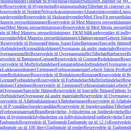
ylningsenheder
Tilbehør til hygiejneskylninger
Sensorer
Cisterner og WC-
er
Reservedele til Hygiejneindbygningsmoduler
Tilbehør til cisterner 
Reservedele til Netdele
Netværkskomponenter
Afspærringsventiler
Liges
sædeventiler
Reservedele til Skråsædeventiler
Med FlowFit pressetilslut
press pressetilslutninger
Reservedele til Med Mapress pressetilslutnin
nger
Med Mepla pressetilslutninger
Reservedele til Med Mepla pressetils
le til Med Mapress pressetilslutninger, FKM blå
Kugleventiler til indb
raventiler
Med Mapress pressetilslutninger
Afløbssystemer
Geberit Silen
r
Reservedele til Renserør
Fittings SuperTube
Bøjninger
Specielle fittings
eforbindelser
Kromstålskoblinger
Overgange på andre materialer
Reserve
Overgangsmuffer
Reservedele til Overgangsmuffer
Tilbehør
Rørbærere
Be
ervedele til Bøjninger
Grenrør
Reservedele til Grenrør
Reduktioner
Reser
servedele til Muffeforbindelser
Fastspændingsforbindelser
Overgange p
e
Lukkeanordninger
Tætninger
Forbrugsmateriale
Geberit Silent-Pro
Rør
R
enrør
Reduktioner
Reservedele til Reduktioner
Renserør
Reservedele til R
 Grenrør
Forbindelser
Reservedele til Forbindelser
Muffeforbindelser
Rese
dninger
Tætninger
Reservedele til Tætninger
Forbrugsmateriale
Geberit 
ør
Overgange
Specielle fittings
Reservedele til Specielle fittings
Fittings 
eforbindelser
Overgange på andre materialer
Reservedele til Overgange 
servedele til Afløbstilslutninger
Afløbsbøjninger
Reservedele til Afløbsb
e til P-vandlåse
Sneglevandlåse
Reservedele til Sneglevandlåse
Tilbehør
r
Forbrugsmateriale
Brandbeskyttelse, lydisolering og fugtbeskyttelse
Bra
ring til bygningsdelslydisolering og luftlydsisolering
Fugtbeskyttelse
Tætn
Tagbrønde
Reservedele til Tagbrønde
Tagbrønde op til 12 l/s
Reservedele 
agbrønde op til 100 liter/s
Tagbrønde til render
Reservedele til Tagbrønde