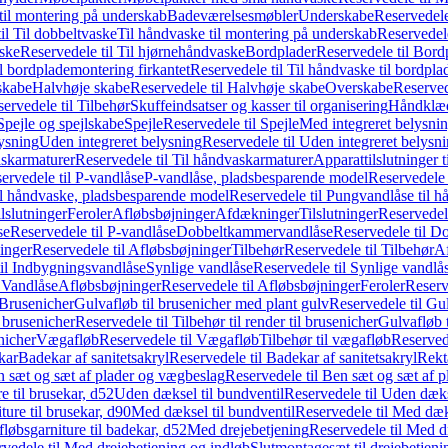
il montering på underskab
Badeværelsesmøbler
Underskabe
Reservedele
il Til dobbeltvaske
Til håndvaske til montering på underskab
Reservedele
ske
Reservedele til Til hjørnehåndvaske
Bordplader
Reservedele til Bord
il bordplademontering firkantet
Reservedele til Til håndvaske til bordpla
skabe
Halvhøje skabe
Reservedele til Halvhøje skabe
Overskabe
Reserved
ervedele til Tilbehør
Skuffeindsatser og kasser til organisering
Håndklæd
Spejle og spejlskabe
Spejle
Reservedele til Spejle
Med integreret belysni
lysning
Uden integreret belysning
Reservedele til Uden integreret belysn
askarmaturer
Reservedele til Til håndvaskarmaturer
Apparattilslutninger 
ervedele til P-vandlåse
P-vandlåse, pladsbesparende model
Reservedele 
il håndvaske, pladsbesparende model
Reservedele til Pungvandlåse til 
lslutninger
Feroler
Afløbsbøjninger
Afdækninger
Tilslutninger
Reservedele
se
Reservedele til P-vandlåse
Dobbeltkammervandlåse
Reservedele til 
inger
Reservedele til Afløbsbøjninger
Tilbehør
Reservedele til Tilbehør
Af
til Indbygningsvandlåse
Synlige vandlåse
Reservedele til Synlige vandlå
l Vandlåse
Afløbsbøjninger
Reservedele til Afløbsbøjninger
Feroler
Reserv
Brusenicher
Gulvafløb til brusenicher med plant gulv
Reservedele til Gu
l brusenicher
Reservedele til Tilbehør til render til brusenicher
Gulvafløb t
enicher
Vægafløb
Reservedele til Vægafløb
Tilbehør til vægafløb
Reservede
kar
Badekar af sanitetsakryl
Reservedele til Badekar af sanitetsakryl
Rekt
 sæt og sæt af plader og vægbeslag
Reservedele til Ben sæt og sæt af 
e til brusekar, d52
Uden dæksel til bundventil
Reservedele til Uden dæks
ture til brusekar, d90
Med dæksel til bundventil
Reservedele til Med dæks
fløbsgarniture til badekar, d52
Med drejebetjening
Reservedele til Med d
vedele til Med drejebetjening og indløb
Slutmontagesæt til drejebetjeni