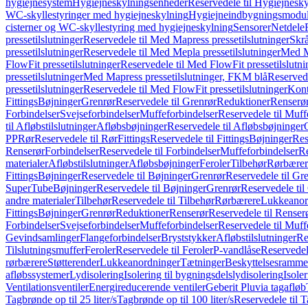
hygiejnesystem
Hygiejneskylningsenheder
Reservedele til Hygiejnesk
WC-skyllestyringer med hygiejneskylning
Hygiejneindbygningsmodul
cisterner og WC-skyllestyring med hygiejneskylning
Sensorer
Netdele
pressetilslutninger
Reservedele til Med Mapress pressetilslutninger
Skrå
pressetilslutninger
Reservedele til Med Mepla pressetilslutninger
Med Ma
FlowFit pressetilslutninger
Reservedele til Med FlowFit pressetilslutni
pressetilslutninger
Med Mapress pressetilslutninger, FKM blå
Reservede
pressetilslutninger
Reservedele til Med FlowFit pressetilslutninger
Kont
Fittings
Bøjninger
Grenrør
Reservedele til Grenrør
Reduktioner
Renserø
Forbindelser
Svejseforbindelser
Muffeforbindelser
Reservedele til Muff
til Afløbstilslutninger
Afløbsbøjninger
Reservedele til Afløbsbøjninger
PP
Rør
Reservedele til Rør
Fittings
Reservedele til Fittings
Bøjninger
Res
Renserør
Forbindelser
Reservedele til Forbindelser
Muffeforbindelser
Re
materialer
Afløbstilslutninger
Afløbsbøjninger
Feroler
Tilbehør
Rørbærer
Fittings
Bøjninger
Reservedele til Bøjninger
Grenrør
Reservedele til Gr
SuperTube
Bøjninger
Reservedele til Bøjninger
Grenrør
Reservedele til
andre materialer
Tilbehør
Reservedele til Tilbehør
Rørbærere
Lukkeanor
Fittings
Bøjninger
Grenrør
Reduktioner
Renserør
Reservedele til Renser
Forbindelser
Svejseforbindelser
Muffeforbindelser
Reservedele til Muff
Gevindsamlinger
Flangeforbindelser
Bryststykker
Afløbstilslutninger
Re
Tilslutningsmuffer
Feroler
Reservedele til Feroler
P-vandlåse
Reservedel
rørbærere
Støtterender
Lukkeanordninger
Tætninger
Beskyttelsesramme
afløbssystemer
Lydisolering
Isolering til bygningsdelslydisolering
Isole
Ventilationsventiler
Energireducerende ventiler
Geberit Pluvia tagafløb
Tagbrønde op til 25 liter/s
Tagbrønde op til 100 liter/s
Reservedele til T