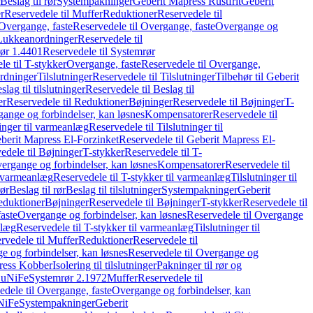
Beslag til rør
Systempakninger
Geberit Mapress Rustfrit
Geberit
r
Reservedele til Muffer
Reduktioner
Reservedele til
Overgange, faste
Reservedele til Overgange, faste
Overgange og
Lukkeanordninger
Reservedele til
ør 1.4401
Reservedele til Systemrør
le til T-stykker
Overgange, faste
Reservedele til Overgange,
rdninger
Tilslutninger
Reservedele til Tilslutninger
Tilbehør til Geberit
slag til tilslutninger
Reservedele til Beslag til
er
Reservedele til Reduktioner
Bøjninger
Reservedele til Bøjninger
T-
gange og forbindelser, kan løsnes
Kompensatorer
Reservedele til
ninger til varmeanlæg
Reservedele til Tilslutninger til
berit Mapress El-Forzinket
Reservedele til Geberit Mapress El-
edele til Bøjninger
T-stykker
Reservedele til T-
vergange og forbindelser, kan løsnes
Kompensatorer
Reservedele til
l varmeanlæg
Reservedele til T-stykker til varmeanlæg
Tilslutninger til
rør
Beslag til rør
Beslag til tilslutninger
Systempakninger
Geberit
eduktioner
Bøjninger
Reservedele til Bøjninger
T-stykker
Reservedele til
aste
Overgange og forbindelser, kan løsnes
Reservedele til Overgange
nlæg
Reservedele til T-stykker til varmeanlæg
Tilslutninger til
rvedele til Muffer
Reduktioner
Reservedele til
 og forbindelser, kan løsnes
Reservedele til Overgange og
press Kobber
Isolering til tilslutninger
Pakninger til rør og
 CuNiFe
Systemrør 2.1972
Muffer
Reservedele til
edele til Overgange, faste
Overgange og forbindelser, kan
uNiFe
Systempakninger
Geberit