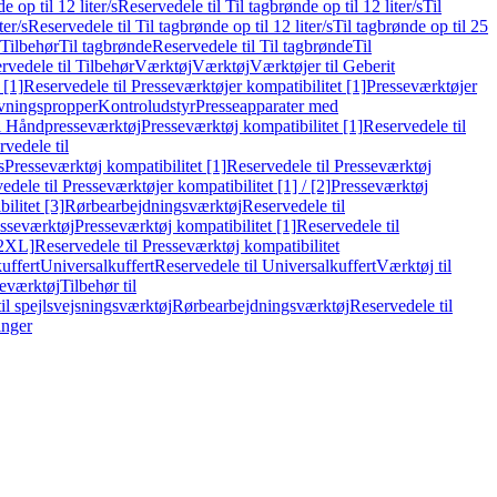
e op til 12 liter/s
Reservedele til Til tagbrønde op til 12 liter/s
Til
ter/s
Reservedele til Til tagbrønde op til 12 liter/s
Til tagbrønde op til 25
 Tilbehør
Til tagbrønde
Reservedele til Til tagbrønde
Til
rvedele til Tilbehør
Værktøj
Værktøj
Værktøjer til Geberit
 [1]
Reservedele til Presseværktøjer kompatibilitet [1]
Presseværktøjer
vningspropper
Kontroludstyr
Presseapparater med
il Håndpresseværktøj
Presseværktøj kompatibilitet [1]
Reservedele til
vedele til
s
Presseværktøj kompatibilitet [1]
Reservedele til Presseværktøj
edele til Presseværktøjer kompatibilitet [1] / [2]
Presseværktøj
ilitet [3]
Rørbearbejdningsværktøj
Reservedele til
esseværktøj
Presseværktøj kompatibilitet [1]
Reservedele til
[2XL]
Reservedele til Presseværktøj kompatibilitet
uffert
Universalkuffert
Reservedele til Universalkuffert
Værktøj til
seværktøj
Tilbehør til
til spejlsvejsningsværktøj
Rørbearbejdningsværktøj
Reservedele til
inger