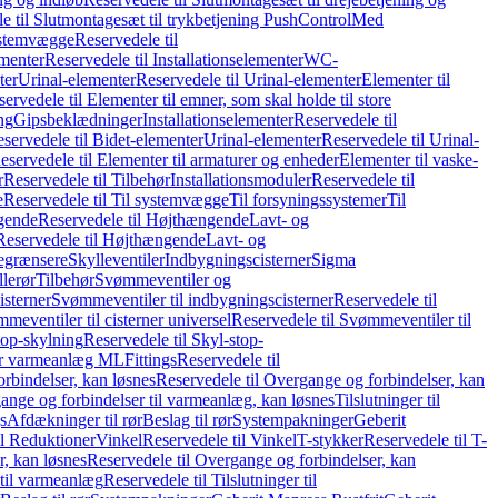
e til Slutmontagesæt til trykbetjening PushControl
Med
stemvægge
Reservedele til
ementer
Reservedele til Installationselementer
WC-
ter
Urinal-elementer
Reservedele til Urinal-elementer
Elementer til
ervedele til Elementer til emner, som skal holde til store
ing
Gipsbeklædninger
Installationselementer
Reservedele til
servedele til Bidet-elementer
Urinal-elementer
Reservedele til Urinal-
eservedele til Elementer til armaturer og enheder
Elementer til vaske-
r
Reservedele til Tilbehør
Installationsmoduler
Reservedele til
e
Reservedele til Til systemvægge
Til forsyningssystemer
Til
gende
Reservedele til Højthængende
Lavt- og
Reservedele til Højthængende
Lavt- og
begrænsere
Skylleventiler
Indbygningscisterner
Sigma
lerør
Tilbehør
Svømmeventiler og
isterner
Svømmeventiler til indbygningscisterner
Reservedele til
meventiler til cisterner universel
Reservedele til Svømmeventiler til
top-skylning
Reservedele til Skyl-stop-
r varmeanlæg ML
Fittings
Reservedele til
rbindelser, kan løsnes
Reservedele til Overgange og forbindelser, kan
ange og forbindelser til varmeanlæg, kan løsnes
Tilslutninger til
gs
Afdækninger til rør
Beslag til rør
Systempakninger
Geberit
il Reduktioner
Vinkel
Reservedele til Vinkel
T-stykker
Reservedele til T-
, kan løsnes
Reservedele til Overgange og forbindelser, kan
 til varmeanlæg
Reservedele til Tilslutninger til