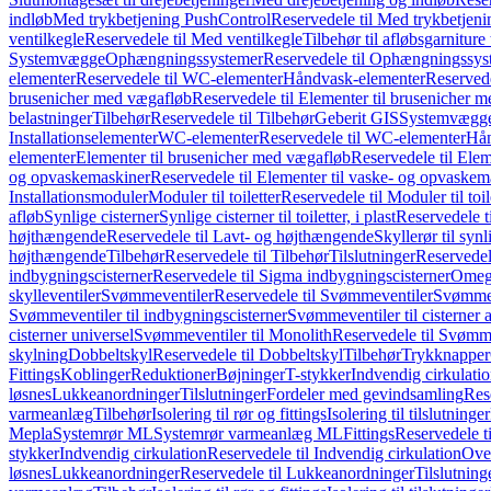
indløb
Med trykbetjening PushControl
Reservedele til Med trykbetjen
ventilkegle
Reservedele til Med ventilkegle
Tilbehør til afløbsgarniture 
Systemvægge
Ophængningssystemer
Reservedele til Ophængningssys
elementer
Reservedele til WC-elementer
Håndvask-elementer
Reserved
brusenicher med vægafløb
Reservedele til Elementer til brusenicher 
belastninger
Tilbehør
Reservedele til Tilbehør
Geberit GIS
Systemvægg
Installationselementer
WC-elementer
Reservedele til WC-elementer
Hån
elementer
Elementer til brusenicher med vægafløb
Reservedele til Ele
og opvaskemaskiner
Reservedele til Elementer til vaske- og opvaskem
Installationsmoduler
Moduler til toiletter
Reservedele til Moduler til toil
afløb
Synlige cisterner
Synlige cisterner til toiletter, i plast
Reservedele til
højthængende
Reservedele til Lavt- og højthængende
Skyllerør til synl
højthængende
Tilbehør
Reservedele til Tilbehør
Tilslutninger
Reservedele
indbygningscisterner
Reservedele til Sigma indbygningscisterner
Omega
skylleventiler
Svømmeventiler
Reservedele til Svømmeventiler
Svømmeve
Svømmeventiler til indbygningscisterner
Svømmeventiler til cisterner 
cisterner universel
Svømmeventiler til Monolith
Reservedele til Svømme
skylning
Dobbeltskyl
Reservedele til Dobbeltskyl
Tilbehør
Trykknapper
Fittings
Koblinger
Reduktioner
Bøjninger
T-stykker
Indvendig cirkulati
løsnes
Lukkeanordninger
Tilslutninger
Fordeler med gevindsamling
Res
varmeanlæg
Tilbehør
Isolering til rør og fittings
Isolering til tilslutninger
Mepla
Systemrør ML
Systemrør varmeanlæg ML
Fittings
Reservedele ti
stykker
Indvendig cirkulation
Reservedele til Indvendig cirkulation
Over
løsnes
Lukkeanordninger
Reservedele til Lukkeanordninger
Tilslutning