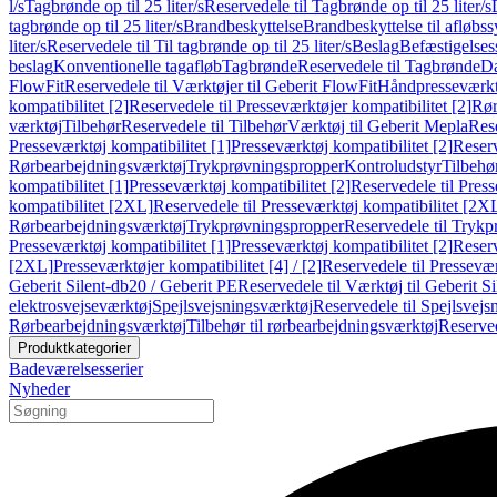
l/s
Tagbrønde op til 25 liter/s
Reservedele til Tagbrønde op til 25 liter/s
tagbrønde op til 25 liter/s
Brandbeskyttelse
Brandbeskyttelse til afløbs
liter/s
Reservedele til Til tagbrønde op til 25 liter/s
Beslag
Befæstigelse
beslag
Konventionelle tagafløb
Tagbrønde
Reservedele til Tagbrønde
Da
FlowFit
Reservedele til Værktøjer til Geberit FlowFit
Håndpresseværkt
kompatibilitet [2]
Reservedele til Presseværktøjer kompatibilitet [2]
Rør
værktøj
Tilbehør
Reservedele til Tilbehør
Værktøj til Geberit Mepla
Rese
Presseværktøj kompatibilitet [1]
Presseværktøj kompatibilitet [2]
Reserv
Rørbearbejdningsværktøj
Trykprøvningspropper
Kontroludstyr
Tilbehø
kompatibilitet [1]
Presseværktøj kompatibilitet [2]
Reservedele til Press
kompatibilitet [2XL]
Reservedele til Presseværktøj kompatibilitet [2X
Rørbearbejdningsværktøj
Trykprøvningspropper
Reservedele til Tryk
Presseværktøj kompatibilitet [1]
Presseværktøj kompatibilitet [2]
Reserv
[2XL]
Presseværktøjer kompatibilitet [4] / [2]
Reservedele til Presseværk
Geberit Silent-db20 / Geberit PE
Reservedele til Værktøj til Geberit S
elektrosvejseværktøj
Spejlsvejsningsværktøj
Reservedele til Spejlsvejs
Rørbearbejdningsværktøj
Tilbehør til rørbearbejdningsværktøj
Reserved
Produktkategorier
Badeværelsesserier
Nyheder