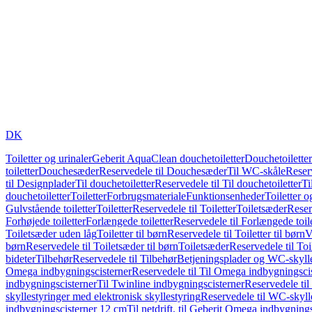
DK
Toiletter og urinaler
Geberit AquaClean douchetoiletter
Douchetoiletter
toiletter
Douchesæder
Reservedele til Douchesæder
Til WC-skåle
Reser
til Designplader
Til douchetoiletter
Reservedele til Til douchetoiletter
Ti
douchetoiletter
Toiletter
Forbrugsmateriale
Funktionsenheder
Toiletter o
Gulvstående toiletter
Toiletter
Reservedele til Toiletter
Toiletsæder
Reser
Forhøjede toiletter
Forlængede toiletter
Reservedele til Forlængede toile
Toiletsæder uden låg
Toiletter til børn
Reservedele til Toiletter til børn
V
børn
Reservedele til Toiletsæder til børn
Toiletsæder
Reservedele til To
bideter
Tilbehør
Reservedele til Tilbehør
Betjeningsplader og WC-skylle
Omega indbygningscisterner
Reservedele til Til Omega indbygningsci
indbygningscisterner
Til Twinline indbygningscisterner
Reservedele til
skyllestyringer med elektronisk skyllestyring
Reservedele til WC-skylle
indbygningscisterner 12 cm
Til netdrift, til Geberit Omega indbygning