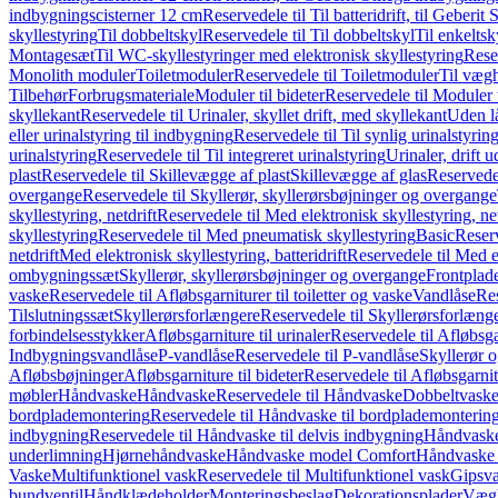
indbygningscisterner 12 cm
Reservedele til Til batteridrift, til Geber
skyllestyring
Til dobbeltskyl
Reservedele til Til dobbeltskyl
Til enkeltsk
Montagesæt
Til WC-skyllestyringer med elektronisk skyllestyring
Rese
Monolith moduler
Toiletmoduler
Reservedele til Toiletmoduler
Til vægh
Tilbehør
Forbrugsmateriale
Moduler til bideter
Reservedele til Moduler t
skyllekant
Reservedele til Urinaler, skyllet drift, med skyllekant
Uden l
eller urinalstyring til indbygning
Reservedele til Til synlig urinalstyring
urinalstyring
Reservedele til Til integreret urinalstyring
Urinaler, drift 
plast
Reservedele til Skillevægge af plast
Skillevægge af glas
Reservedel
overgange
Reservedele til Skyllerør, skyllerørsbøjninger og overgange
skyllestyring, netdrift
Reservedele til Med elektronisk skyllestyring, net
skyllestyring
Reservedele til Med pneumatisk skyllestyring
Basic
Reserv
netdrift
Med elektronisk skyllestyring, batteridrift
Reservedele til Med el
ombygningssæt
Skyllerør, skyllerørsbøjninger og overgange
Frontplad
vaske
Reservedele til Afløbsgarniturer til toiletter og vaske
Vandlåse
Res
Tilslutningssæt
Skyllerørsforlængere
Reservedele til Skyllerørsforlæng
forbindelsesstykker
Afløbsgarniture til urinaler
Reservedele til Afløbsgar
Indbygningsvandlåse
P-vandlåse
Reservedele til P-vandlåse
Skyllerør o
Afløbsbøjninger
Afløbsgarniture til bideter
Reservedele til Afløbsgarnitu
møbler
Håndvaske
Håndvaske
Reservedele til Håndvaske
Dobbeltvask
bordplademontering
Reservedele til Håndvaske til bordplademonterin
indbygning
Reservedele til Håndvaske til delvis indbygning
Håndvaske
underlimning
Hjørnehåndvaske
Håndvaske model Comfort
Håndvaske t
Vaske
Multifunktionel vask
Reservedele til Multifunktionel vask
Gipsv
bundventil
Håndklædeholder
Monteringsbeslag
Dekorationsplader
Vægh