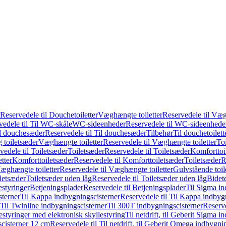
Reservedele til Douchetoiletter
Væghængte toiletter
Reservedele til Væg
vedele til Til WC-skåle
WC-sideenheder
Reservedele til WC-sideenhede
l douchesæder
Reservedele til Til douchesæder
Tilbehør
Til douchetoilett
g toiletsæder
Væghængte toiletter
Reservedele til Væghængte toiletter
Toi
vedele til Toiletsæder
Toiletsæder
Reservedele til Toiletsæder
Komforttoil
tter
Komforttoiletsæder
Reservedele til Komforttoiletsæder
Toiletsæder
R
æghængte toiletter
Reservedele til Væghængte toiletter
Gulvstående toil
iletsæder
Toiletsæder uden låg
Reservedele til Toiletsæder uden låg
Bidet
styringer
Betjeningsplader
Reservedele til Betjeningsplader
Til Sigma in
sterner
Til Kappa indbygningscisterner
Reservedele til Til Kappa indbyg
 Til Twinline indbygningscisterner
Til 300T indbygningscisterner
Reserve
styringer med elektronisk skyllestyring
Til netdrift, til Geberit Sigma 
scisterner 12 cm
Reservedele til Til netdrift, til Geberit Omega indbygn