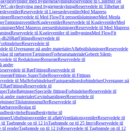
skyllestyringer med hygiejneskylning
Reservedele til Cisterner og
og WC-skyllestyring med hygiejneskylning
Reservedele til Tilbehør til
ædeventiler
Reservedele til Ligesædeventiler
Med Mapress
ninger
Reservedele til Med FlowFit pressetilslutninger
Med Mepla
ger
Tømningsventiler
Kugleventiler
Reservedele til Kugleventiler
Med
lutninger
Med Mapress pressetilslutninger
Reservedele til Med Mapress
ygning
Reservedele til Kugleventiler til indbygning
Med FlowFit
t-db20
Rør
Fittings
Reservedele til
Forbindelser
Reservedele til
dele til Overgange på andre materialer
Afløbstilslutninger
Reservedele
slag til rørbærere
Tætninger
Forbrugsmateriale
Geberit Silent-
vedele til Reduktioner
Renserør
Reservedele til
å andre
eservedele til Rør
Fittings
Reservedele til
enserør
Fittings SuperTube
Reservedele til Fittings
rvedele til Muffeforbindelser
Fastspændingsforbindelser
Overgange på
PE
Rør
Fittings
Reservedele til
SuperTube
Bøjninger
Specielle fittings
Forbindelser
Reservedele til
på andre materialer
Gevindsamlinger
Reservedele til
øjninger
Tilslutningsmuffer
Reservedele til
Rørbærere
Beslag til
ndbeskyttelse
Brandbeskyttelse til
inger
Udluftningsventiler til afløb
Ventilationsventiler
Reservedele til
til Tagbrønde op til 12 l/s
Tagbrønde op til 25 liter/s
Reservedele til
 til render
Tagbrønde op til 12 l/s
Reservedele til Tagbrønde op til 12