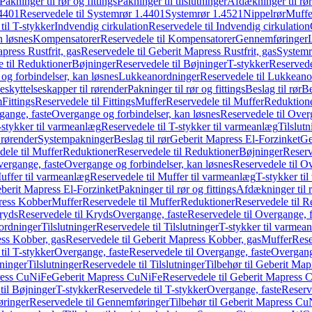
Pakninger til rør og fittings
Pakninger til tilslutninger
Afdækninger til rør
4401
Reservedele til Systemrør 1.4401
Systemrør 1.4521
Nippelrør
Muffe
til T-stykker
Indvendig cirkulation
Reservedele til Indvendig cirkulation
n løsnes
Kompensatorer
Reservedele til Kompensatorer
Gennemføringer
press Rustfrit, gas
Reservedele til Geberit Mapress Rustfrit, gas
Systemr
 til Reduktioner
Bøjninger
Reservedele til Bøjninger
T-stykker
Reservede
og forbindelser, kan løsnes
Lukkeanordninger
Reservedele til Lukkeano
eskyttelseskapper til rørender
Pakninger til rør og fittings
Beslag til rør
Be
m
Fittings
Reservedele til Fittings
Muffer
Reservedele til Muffer
Reduktion
gange, faste
Overgange og forbindelser, kan løsnes
Reservedele til Over
-stykker til varmeanlæg
Reservedele til T-stykker til varmeanlæg
Tilslut
 rørender
Systempakninger
Beslag til rør
Geberit Mapress El-Forzinket
Ge
dele til Muffer
Reduktioner
Reservedele til Reduktioner
Bøjninger
Reserv
vergange, faste
Overgange og forbindelser, kan løsnes
Reservedele til O
uffer til varmeanlæg
Reservedele til Muffer til varmeanlæg
T-stykker ti
eberit Mapress El-Forzinket
Pakninger til rør og fittings
Afdækninger til 
press Kobber
Muffer
Reservedele til Muffer
Reduktioner
Reservedele til R
ryds
Reservedele til Kryds
Overgange, faste
Reservedele til Overgange, f
ordninger
Tilslutninger
Reservedele til Tilslutninger
T-stykker til varmea
ss Kobber, gas
Reservedele til Geberit Mapress Kobber, gas
Muffer
Rese
til T-stykker
Overgange, faste
Reservedele til Overgange, faste
Overgange
ninger
Tilslutninger
Reservedele til Tilslutninger
Tilbehør til Geberit Ma
ress CuNiFe
Geberit Mapress CuNiFe
Reservedele til Geberit Mapress
til Bøjninger
T-stykker
Reservedele til T-stykker
Overgange, faste
Reserv
ringer
Reservedele til Gennemføringer
Tilbehør til Geberit Mapress C