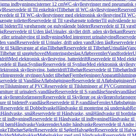
it Sigma indbygningscisterner 12 cm
WC-skyllestyringer med pneumatisk s
yl
Reservedele til Til enkeltskyl
Tilbehør til WC-skyllestyringer
Reservede
rvedele til Til WC-skyllestyringer med elektronisk skyllestyring
Til WC-
ængte toiletter
Reservedele til Til væghængte toiletter
Til gulvstående toi
il bideter
Til væghængte og gulvstående bideter
Reservedele til Til væg
åg
Reservedele til Uden låg
Urinaler, skyllet drift, uden skyllekant
Reserve
 eller urinalstyring til indbygning
Med integreret urinalstyring
Reservedel
uden vand
Reservedele til Urinaler, drift uden vand
Uden låg
Reservedele t
e til Skillevægge af glas
Tilbehør
Reservedele til Tilbehør
Urinallåg
Vand
Tilbehør til sprøjtehoved
Monteringsbeslag
Afløbsventiler
Vandfordeler
U
drift
Med elektronisk skyllestyring, batteridrift
Reservedele til Med elektr
edele til Basic
Synlige
Reservedele til Synlige
Med elektronisk skyllestyr
ektronisk skyllestyring, batteridrift
Tilbehør
Reservedele til Tilbehør
Ind
er
Integrerede styringer
Andet tilbehør
Fjernbetjeninger
Apparattilslutninger
ervedele til Vandlåse
Afløbsbøjninger
Reservedele til Afløbsbøjninger
F
ere
Tilslutninger af PVC
Reservedele til Tilslutninger af PVC
Gummimanc
niture til urinaler
S-vandlåse
Reservedele til S-vandlåse
Sneglevandlåse
g skyllerørsforlængere
Reservedele til Skyllerør og skyllerørsforlængere
re til bideter
P-vandlåse
Reservedele til P-vandlåse
Feroler
Afløbsbøjnin
e
Reservedele til Dobbeltvaske
Håndvaske til montering på underskab
Res
g
Håndvaske, små
Reservedele til Håndvaske, små
Håndvaske til bordpl
 til indbygning
Reservedele til Håndvaske til indbygning
Håndvaske til
il børn
Håndvaske
Vaskerender
Andre håndvaske
Reservedele til Andre
aske
Tilbehør
Søjler
Reservedele til Søjler
Halvsøjler
Reservedele til Halvs
ylder
Møbelpakker
Møbelpakker med små håndvaske
Reservedele til