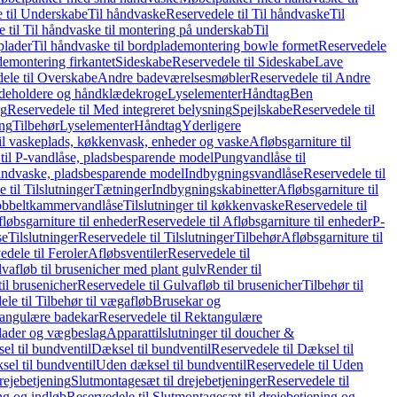
 til Underskabe
Til håndvaske
Reservedele til Til håndvaske
Til
 til Til håndvaske til montering på underskab
Til
plader
Til håndvaske til bordplademontering bowle formet
Reservedele
demontering firkantet
Sideskabe
Reservedele til Sideskabe
Lave
ele til Overskabe
Andre badeværelsesmøbler
Reservedele til Andre
eholdere og håndklædekroge
Lyselementer
Håndtag
Ben
ng
Reservedele til Med integreret belysning
Spejlskabe
Reservedele til
ing
Tilbehør
Lyselementer
Håndtag
Yderligere
til vaskeplads, køkkenvask, enheder og vaske
Afløbsgarniture til
til P-vandlåse, pladsbesparende model
Pungvandlåse til
håndvaske, pladsbesparende model
Indbygningsvandlåse
Reservedele til
 til Tilslutninger
Tætninger
Indbygningskabinetter
Afløbsgarniture til
Dobbeltkammervandlåse
Tilslutninger til køkkenvaske
Reservedele til
løbsgarniture til enheder
Reservedele til Afløbsgarniture til enheder
P-
se
Tilslutninger
Reservedele til Tilslutninger
Tilbehør
Afløbsgarniture til
edele til Feroler
Afløbsventiler
Reservedele til
lvafløb til brusenicher med plant gulv
Render til
il brusenicher
Reservedele til Gulvafløb til brusenicher
Tilbehør til
le til Tilbehør til vægafløb
Brusekar og
angulære badekar
Reservedele til Rektangulære
plader og vægbeslag
Apparattilslutninger til doucher &
el til bundventil
Dæksel til bundventil
Reservedele til Dæksel til
el til bundventil
Uden dæksel til bundventil
Reservedele til Uden
rejebetjening
Slutmontagesæt til drejebetjeninger
Reservedele til
ng og indløb
Reservedele til Slutmontagesæt til drejebetjening og