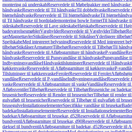
montering på underskab
Reservedele til Møbelpakker med håndvaske t
håndvaske
Reservedele til Til håndvaske
Til dobbeltvaske
Reservedele t
hjørnehåndvaske
Reservedele til Til hjørnehåndvaske
Til hjørnehåndva
til Til håndvaske til bordplademontering bowle formet
Til håndvaske t
sideskabe
Reservedele til Lave sideskabe
Højskabe
Reservedele til Høj
badeværelsesmøbler
Væghylder
Reservedele til Væghylder
Tilbehør
Res
sæt
Magnettavler
Stikdåser
Reservedele til Stikdåser
Yderligere tilbehør
Spejlskabe
Med integreret belysning
Reservedele til Med integreret be
tilbehør
Stikdåser
Armaturer
Tilbehør
Reservedele til Tilbehør
Til håndv
håndvaske
Reservedele til Afløbsgarniture til håndvaske
P-vandlåse
Res
håndvaske
Reservedele til Pungvandlåse til håndvaske
Pungvandlåse t
Indbygningsvandlåse
Håndvasktilslutninger
Reservedele til Håndvaskti
køkkenvaske
Reservedele til Afløbsgarniture til køkkenvaske
P-vandlå
Tilslutninger til køkkenvaske
Feroler
Reservedele til Feroler
Afløbsbøjn
vandlåse
Reservedele til P-vandlåse
Indbygningsvandlåse
Reservedele 
vaske
Reservedele til Afløbsgarniture til vaske
Vandlåse
Reservedele ti
Afløbsventiler
Tilbehør
Reservedele til Tilbehør
Bruseniche og badekar
brusenicher
Reservedele til Render til brusenicher
Tilbehør til render ti
gulvafløb til brusenicher
Reservedele til Tilbehør til gulvafløb til brus
brusegulve
Installationselementer
Specifikke vandlåse til brusekar
Bade
badekar
Installationselementer
Reservedele til Installationselementer
Ben
badekar
Afløbsgarniture til brusekar, d52
Reservedele til Afløbsgarnitur
bundventil
Afløbsgarniture til brusekar, d90
Reservedele til Afløbsgarni
dæksel til bundventil
Afløbsgarniture til badekar, d52
Reservedele til A
Slutmontagesæt til drejebetjeninger
Med drejebetjening og indløb
Reser