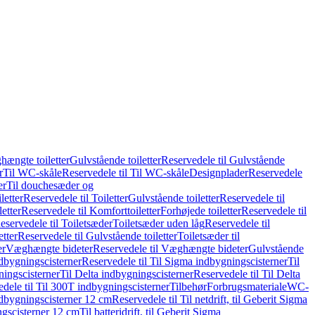
hængte toiletter
Gulvstående toiletter
Reservedele til Gulvstående
r
Til WC-skåle
Reservedele til Til WC-skåle
Designplader
Reservedele
er
Til douchesæder og
letter
Reservedele til Toiletter
Gulvstående toiletter
Reservedele til
etter
Reservedele til Komforttoiletter
Forhøjede toiletter
Reservedele til
eservedele til Toiletsæder
Toiletsæder uden låg
Reservedele til
etter
Reservedele til Gulvstående toiletter
Toiletsæder til
er
Væghængte bideter
Reservedele til Væghængte bideter
Gulvstående
dbygningscisterner
Reservedele til Til Sigma indbygningscisterner
Til
ningscisterner
Til Delta indbygningscisterner
Reservedele til Til Delta
dele til Til 300T indbygningscisterner
Tilbehør
Forbrugsmateriale
WC-
indbygningscisterner 12 cm
Reservedele til Til netdrift, til Geberit Sigma
ingscisterner 12 cm
Til batteridrift, til Geberit Sigma