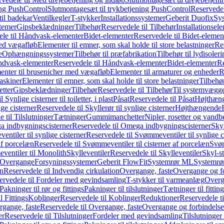
ing PushControl
Slutmontagesæt til trykbetjening PushControl
Reservedel
til badekar
Ventilkegler
T-stykker
Installationssystemer
Geberit Duofix
Sy
temer
Gipsbeklædninger
Tilbehør
Reservedele til Tilbehør
Installationsel
ele til Håndvask-elementer
Bidet-elementer
Reservedele til Bidet-elemen
med vægafløb
Elementer til emner, som skal holde til store belastninger
Res
e
Ophængningssystemer
Tilbehør til præfabrikation
Tilbehør til lydisoler
dvask-elementer
Reservedele til Håndvask-elementer
Bidet-elementer
Re
menter til brusenicher med vægafløb
Elementer til armaturer og enheder
R
askiner
Elementer til emner, som skal holde til store belastninger
Tilbehø
etter
Gipsbeklædninger
Tilbehør
Reservedele til Tilbehør
Til systemvægg
 Synlige cisterner til toiletter, i plast
Påsat
Reservedele til Påsat
Højthæn
ige cisterner
Reservedele til Skyllerør til synlige cisterner
Højthængende
 til Tilslutninger
Tætninger
Gummimanchetter
Nipler, rosetter og vand
 indbygningscisterner
Reservedele til Omega indbygningscisterner
Skyl
ntiler til synlige cisterner
Reservedele til Svømmeventiler til synlige c
af porcelæn
Reservedele til Svømmeventiler til cisterner af porcelæn
Svøm
ventiler til Monolith
Skylleventiler
Reservedele til Skylleventiler
Skyl-s
Overgange
Forsyningssystemer
Geberit FlowFit
Systemrør ML
Systemrø
on
Reservedele til Indvendig cirkulation
Overgange, faste
Overgange og fo
ervedele til Fordeler med gevindsamling
T-stykker til varmeanlæg
Overg
Pakninger til rør og fittings
Pakninger til tilslutninger
Tætninger til fittin
l Fittings
Koblinger
Reservedele til Koblinger
Reduktioner
Reservedele t
gange, faste
Reservedele til Overgange, faste
Overgange og forbindelser
er
Reservedele til Tilslutninger
Fordeler med gevindsamling
Tilslutninger