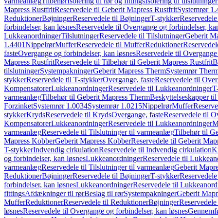
varmeanlæg
Tilbehør
Isolering til rør og fittings
Isolering til tilslutninger
Mapress Rustfrit
Reservedele til Geberit Mapress Rustfrit
Systemrør 1.
Reduktioner
Bøjninger
Reservedele til Bøjninger
T-stykker
Reservedele 
forbindelser, kan løsnes
Reservedele til Overgange og forbindelser, ka
Lukkeanordninger
Tilslutninger
Reservedele til Tilslutninger
Geberit Ma
1.4401
Nippelrør
Muffer
Reservedele til Muffer
Reduktioner
Reservedele
faste
Overgange og forbindelser, kan løsnes
Reservedele til Overgange 
Mapress Rustfrit
Reservedele til Tilbehør til Geberit Mapress Rustfrit
B
tilslutninger
Systempakninger
Geberit Mapress Therm
Systemrør Ther
stykker
Reservedele til T-stykker
Overgange, faste
Reservedele til Over
Kompensatorer
Lukkeanordninger
Reservedele til Lukkeanordninger
T
varmeanlæg
Tilbehør til Geberit Mapress Therm
Beskyttelseskapper til
Forzinket
Systemrør 1.0034
Systemrør 1.0215
Nippelrør
Muffer
Reserve
stykker
Kryds
Reservedele til Kryds
Overgange, faste
Reservedele til O
Kompensatorer
Lukkeanordninger
Reservedele til Lukkeanordninger
M
varmeanlæg
Reservedele til Tilslutninger til varmeanlæg
Tilbehør til G
Mapress Kobber
Geberit Mapress Kobber
Reservedele til Geberit Ma
T-stykker
Indvendig cirkulation
Reservedele til Indvendig cirkulation
K
og forbindelser, kan løsnes
Lukkeanordninger
Reservedele til Lukkean
varmeanlæg
Reservedele til Tilslutninger til varmeanlæg
Geberit Mapre
Reduktioner
Bøjninger
Reservedele til Bøjninger
T-stykker
Reservedele 
forbindelser, kan løsnes
Lukkeanordninger
Reservedele til Lukkeanord
fittings
Afdækninger til rør
Beslag til rør
Systempakninger
Geberit Map
Muffer
Reduktioner
Reservedele til Reduktioner
Bøjninger
Reservedele 
løsnes
Reservedele til Overgange og forbindelser, kan løsnes
Gennemfø