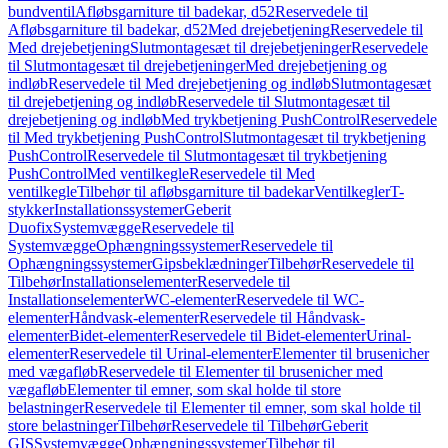
bundventil
Afløbsgarniture til badekar, d52
Reservedele til
Afløbsgarniture til badekar, d52
Med drejebetjening
Reservedele til
Med drejebetjening
Slutmontagesæt til drejebetjeninger
Reservedele
til Slutmontagesæt til drejebetjeninger
Med drejebetjening og
indløb
Reservedele til Med drejebetjening og indløb
Slutmontagesæt
til drejebetjening og indløb
Reservedele til Slutmontagesæt til
drejebetjening og indløb
Med trykbetjening PushControl
Reservedele
til Med trykbetjening PushControl
Slutmontagesæt til trykbetjening
PushControl
Reservedele til Slutmontagesæt til trykbetjening
PushControl
Med ventilkegle
Reservedele til Med
ventilkegle
Tilbehør til afløbsgarniture til badekar
Ventilkegler
T-
stykker
Installationssystemer
Geberit
Duofix
Systemvægge
Reservedele til
Systemvægge
Ophængningssystemer
Reservedele til
Ophængningssystemer
Gipsbeklædninger
Tilbehør
Reservedele til
Tilbehør
Installationselementer
Reservedele til
Installationselementer
WC-elementer
Reservedele til WC-
elementer
Håndvask-elementer
Reservedele til Håndvask-
elementer
Bidet-elementer
Reservedele til Bidet-elementer
Urinal-
elementer
Reservedele til Urinal-elementer
Elementer til brusenicher
med vægafløb
Reservedele til Elementer til brusenicher med
vægafløb
Elementer til emner, som skal holde til store
belastninger
Reservedele til Elementer til emner, som skal holde til
store belastninger
Tilbehør
Reservedele til Tilbehør
Geberit
GIS
Systemvægge
Ophængningssystemer
Tilbehør til