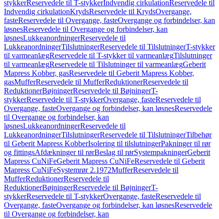
stykker
Reservedele til T-stykker
Indvendig cirkulation
Reservedele til
Indvendig cirkulation
Kryds
Reservedele til Kryds
Overgange,
faste
Reservedele til Overgange, faste
Overgange og forbindelser, kan
løsnes
Reservedele til Overgange og forbindelser, kan
løsnes
Lukkeanordninger
Reservedele til
Lukkeanordninger
Tilslutninger
Reservedele til Tilslutninger
T-stykker
til varmeanlæg
Reservedele til T-stykker til varmeanlæg
Tilslutninger
til varmeanlæg
Reservedele til Tilslutninger til varmeanlæg
Geberit
Mapress Kobber, gas
Reservedele til Geberit Mapress Kobber,
gas
Muffer
Reservedele til Muffer
Reduktioner
Reservedele til
Reduktioner
Bøjninger
Reservedele til Bøjninger
T-
stykker
Reservedele til T-stykker
Overgange, faste
Reservedele til
Overgange, faste
Overgange og forbindelser, kan løsnes
Reservedele
til Overgange og forbindelser, kan
løsnes
Lukkeanordninger
Reservedele til
Lukkeanordninger
Tilslutninger
Reservedele til Tilslutninger
Tilbehør
til Geberit Mapress Kobber
Isolering til tilslutninger
Pakninger til rør
og fittings
Afdækninger til rør
Beslag til rør
Systempakninger
Geberit
Mapress CuNiFe
Geberit Mapress CuNiFe
Reservedele til Geberit
Mapress CuNiFe
Systemrør 2.1972
Muffer
Reservedele til
Muffer
Reduktioner
Reservedele til
Reduktioner
Bøjninger
Reservedele til Bøjninger
T-
stykker
Reservedele til T-stykker
Overgange, faste
Reservedele til
Overgange, faste
Overgange og forbindelser, kan løsnes
Reservedele
til Overgange og forbindelser, kan