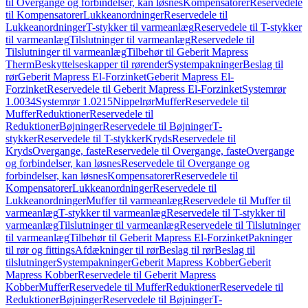
til Overgange og forbindelser, kan løsnes
Kompensatorer
Reservedele
til Kompensatorer
Lukkeanordninger
Reservedele til
Lukkeanordninger
T-stykker til varmeanlæg
Reservedele til T-stykker
til varmeanlæg
Tilslutninger til varmeanlæg
Reservedele til
Tilslutninger til varmeanlæg
Tilbehør til Geberit Mapress
Therm
Beskyttelseskapper til rørender
Systempakninger
Beslag til
rør
Geberit Mapress El-Forzinket
Geberit Mapress El-
Forzinket
Reservedele til Geberit Mapress El-Forzinket
Systemrør
1.0034
Systemrør 1.0215
Nippelrør
Muffer
Reservedele til
Muffer
Reduktioner
Reservedele til
Reduktioner
Bøjninger
Reservedele til Bøjninger
T-
stykker
Reservedele til T-stykker
Kryds
Reservedele til
Kryds
Overgange, faste
Reservedele til Overgange, faste
Overgange
og forbindelser, kan løsnes
Reservedele til Overgange og
forbindelser, kan løsnes
Kompensatorer
Reservedele til
Kompensatorer
Lukkeanordninger
Reservedele til
Lukkeanordninger
Muffer til varmeanlæg
Reservedele til Muffer til
varmeanlæg
T-stykker til varmeanlæg
Reservedele til T-stykker til
varmeanlæg
Tilslutninger til varmeanlæg
Reservedele til Tilslutninger
til varmeanlæg
Tilbehør til Geberit Mapress El-Forzinket
Pakninger
til rør og fittings
Afdækninger til rør
Beslag til rør
Beslag til
tilslutninger
Systempakninger
Geberit Mapress Kobber
Geberit
Mapress Kobber
Reservedele til Geberit Mapress
Kobber
Muffer
Reservedele til Muffer
Reduktioner
Reservedele til
Reduktioner
Bøjninger
Reservedele til Bøjninger
T-