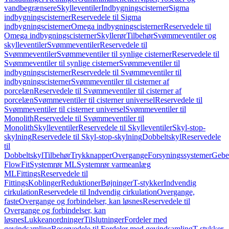
vandbegrænsere
Skylleventiler
Indbygningscisterner
Sigma
indbygningscisterner
Reservedele til Sigma
indbygningscisterner
Omega indbygningscisterner
Reservedele til
Omega indbygningscisterner
Skyllerør
Tilbehør
Svømmeventiler og
skylleventiler
Svømmeventiler
Reservedele til
Svømmeventiler
Svømmeventiler til synlige cisterner
Reservedele til
Svømmeventiler til synlige cisterner
Svømmeventiler til
indbygningscisterner
Reservedele til Svømmeventiler til
indbygningscisterner
Svømmeventiler til cisterner af
porcelæn
Reservedele til Svømmeventiler til cisterner af
porcelæn
Svømmeventiler til cisterner universel
Reservedele til
Svømmeventiler til cisterner universel
Svømmeventiler til
Monolith
Reservedele til Svømmeventiler til
Monolith
Skylleventiler
Reservedele til Skylleventiler
Skyl-stop-
skylning
Reservedele til Skyl-stop-skylning
Dobbeltskyl
Reservedele
til
Dobbeltskyl
Tilbehør
Trykknapper
Overgange
Forsyningssystemer
Geber
FlowFit
Systemrør ML
Systemrør varmeanlæg
ML
Fittings
Reservedele til
Fittings
Koblinger
Reduktioner
Bøjninger
T-stykker
Indvendig
cirkulation
Reservedele til Indvendig cirkulation
Overgange,
faste
Overgange og forbindelser, kan løsnes
Reservedele til
Overgange og forbindelser, kan
løsnes
Lukkeanordninger
Tilslutninger
Fordeler med
gevindsamling
Reservedele til Fordeler med gevindsamling
T-stykker