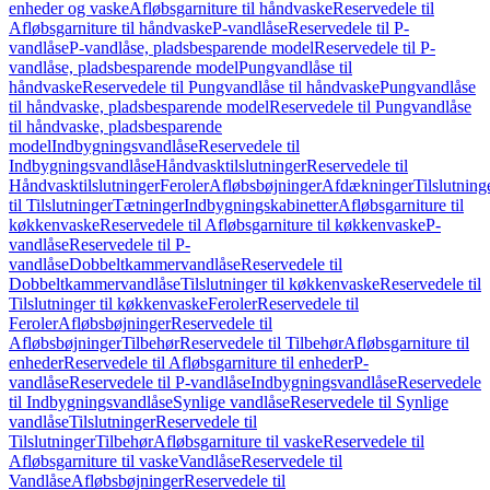
enheder og vaske
Afløbsgarniture til håndvaske
Reservedele til
Afløbsgarniture til håndvaske
P-vandlåse
Reservedele til P-
vandlåse
P-vandlåse, pladsbesparende model
Reservedele til P-
vandlåse, pladsbesparende model
Pungvandlåse til
håndvaske
Reservedele til Pungvandlåse til håndvaske
Pungvandlåse
til håndvaske, pladsbesparende model
Reservedele til Pungvandlåse
til håndvaske, pladsbesparende
model
Indbygningsvandlåse
Reservedele til
Indbygningsvandlåse
Håndvasktilslutninger
Reservedele til
Håndvasktilslutninger
Feroler
Afløbsbøjninger
Afdækninger
Tilslutning
til Tilslutninger
Tætninger
Indbygningskabinetter
Afløbsgarniture til
køkkenvaske
Reservedele til Afløbsgarniture til køkkenvaske
P-
vandlåse
Reservedele til P-
vandlåse
Dobbeltkammervandlåse
Reservedele til
Dobbeltkammervandlåse
Tilslutninger til køkkenvaske
Reservedele til
Tilslutninger til køkkenvaske
Feroler
Reservedele til
Feroler
Afløbsbøjninger
Reservedele til
Afløbsbøjninger
Tilbehør
Reservedele til Tilbehør
Afløbsgarniture til
enheder
Reservedele til Afløbsgarniture til enheder
P-
vandlåse
Reservedele til P-vandlåse
Indbygningsvandlåse
Reservedele
til Indbygningsvandlåse
Synlige vandlåse
Reservedele til Synlige
vandlåse
Tilslutninger
Reservedele til
Tilslutninger
Tilbehør
Afløbsgarniture til vaske
Reservedele til
Afløbsgarniture til vaske
Vandlåse
Reservedele til
Vandlåse
Afløbsbøjninger
Reservedele til