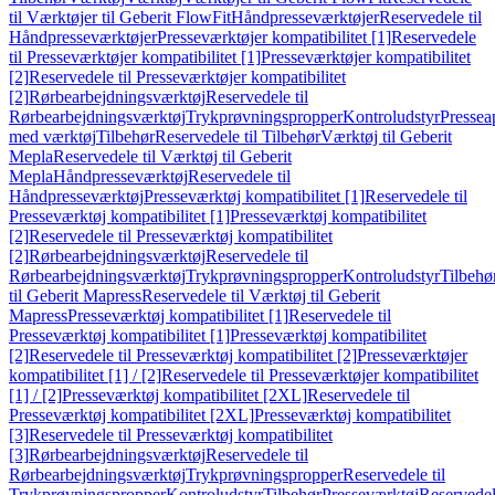
til Værktøjer til Geberit FlowFit
Håndpresseværktøjer
Reservedele til
Håndpresseværktøjer
Presseværktøjer kompatibilitet [1]
Reservedele
til Presseværktøjer kompatibilitet [1]
Presseværktøjer kompatibilitet
[2]
Reservedele til Presseværktøjer kompatibilitet
[2]
Rørbearbejdningsværktøj
Reservedele til
Rørbearbejdningsværktøj
Trykprøvningspropper
Kontroludstyr
Pressea
med værktøj
Tilbehør
Reservedele til Tilbehør
Værktøj til Geberit
Mepla
Reservedele til Værktøj til Geberit
Mepla
Håndpresseværktøj
Reservedele til
Håndpresseværktøj
Presseværktøj kompatibilitet [1]
Reservedele til
Presseværktøj kompatibilitet [1]
Presseværktøj kompatibilitet
[2]
Reservedele til Presseværktøj kompatibilitet
[2]
Rørbearbejdningsværktøj
Reservedele til
Rørbearbejdningsværktøj
Trykprøvningspropper
Kontroludstyr
Tilbehø
til Geberit Mapress
Reservedele til Værktøj til Geberit
Mapress
Presseværktøj kompatibilitet [1]
Reservedele til
Presseværktøj kompatibilitet [1]
Presseværktøj kompatibilitet
[2]
Reservedele til Presseværktøj kompatibilitet [2]
Presseværktøjer
kompatibilitet [1] / [2]
Reservedele til Presseværktøjer kompatibilitet
[1] / [2]
Presseværktøj kompatibilitet [2XL]
Reservedele til
Presseværktøj kompatibilitet [2XL]
Presseværktøj kompatibilitet
[3]
Reservedele til Presseværktøj kompatibilitet
[3]
Rørbearbejdningsværktøj
Reservedele til
Rørbearbejdningsværktøj
Trykprøvningspropper
Reservedele til
Trykprøvningspropper
Kontroludstyr
Tilbehør
Presseværktøj
Reservede