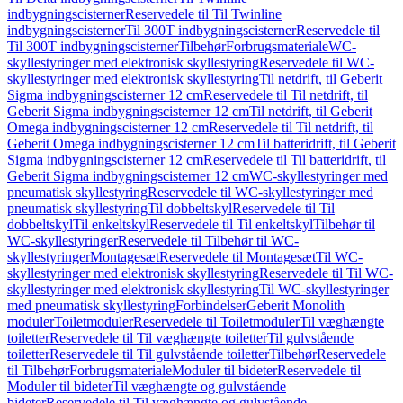
indbygningscisterner
Reservedele til Til Twinline
indbygningscisterner
Til 300T indbygningscisterner
Reservedele til
Til 300T indbygningscisterner
Tilbehør
Forbrugsmateriale
WC-
skyllestyringer med elektronisk skyllestyring
Reservedele til WC-
skyllestyringer med elektronisk skyllestyring
Til netdrift, til Geberit
Sigma indbygningscisterner 12 cm
Reservedele til Til netdrift, til
Geberit Sigma indbygningscisterner 12 cm
Til netdrift, til Geberit
Omega indbygningscisterner 12 cm
Reservedele til Til netdrift, til
Geberit Omega indbygningscisterner 12 cm
Til batteridrift, til Geberit
Sigma indbygningscisterner 12 cm
Reservedele til Til batteridrift, til
Geberit Sigma indbygningscisterner 12 cm
WC-skyllestyringer med
pneumatisk skyllestyring
Reservedele til WC-skyllestyringer med
pneumatisk skyllestyring
Til dobbeltskyl
Reservedele til Til
dobbeltskyl
Til enkeltskyl
Reservedele til Til enkeltskyl
Tilbehør til
WC-skyllestyringer
Reservedele til Tilbehør til WC-
skyllestyringer
Montagesæt
Reservedele til Montagesæt
Til WC-
skyllestyringer med elektronisk skyllestyring
Reservedele til Til WC-
skyllestyringer med elektronisk skyllestyring
Til WC-skyllestyringer
med pneumatisk skyllestyring
Forbindelser
Geberit Monolith
moduler
Toiletmoduler
Reservedele til Toiletmoduler
Til væghængte
toiletter
Reservedele til Til væghængte toiletter
Til gulvstående
toiletter
Reservedele til Til gulvstående toiletter
Tilbehør
Reservedele
til Tilbehør
Forbrugsmateriale
Moduler til bideter
Reservedele til
Moduler til bideter
Til væghængte og gulvstående
bideter
Reservedele til Til væghængte og gulvstående