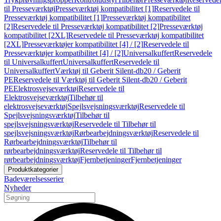
til Presseværktøj
Presseværktøj kompatibilitet [1]
Reservedele til
Presseværktøj kompatibilitet [1]
Presseværktøj kompatibilitet
[2]
Reservedele til Presseværktøj kompatibilitet [2]
Presseværktøj
kompatibilitet [2XL]
Reservedele til Presseværktøj kompatibilitet
[2XL]
Presseværktøjer kompatibilitet [4] / [2]
Reservedele til
Presseværktøjer kompatibilitet [4] / [2]
Universalkuffert
Reservedele
til Universalkuffert
Universalkuffert
Reservedele til
Universalkuffert
Værktøj til Geberit Silent-db20 / Geberit
PE
Reservedele til Værktøj til Geberit Silent-db20 / Geberit
PE
Elektrosvejseværktøj
Reservedele til
Elektrosvejseværktøj
Tilbehør til
elektrosvejseværktøj
Spejlsvejsningsværktøj
Reservedele til
Spejlsvejsningsværktøj
Tilbehør til
spejlsvejsningsværktøj
Reservedele til Tilbehør til
spejlsvejsningsværktøj
Rørbearbejdningsværktøj
Reservedele til
Rørbearbejdningsværktøj
Tilbehør til
rørbearbejdningsværktøj
Reservedele til Tilbehør til
rørbearbejdningsværktøj
Fjernbetjeninger
Fjernbetjeninger
Produktkategorier
Badeværelsesserier
Nyheder