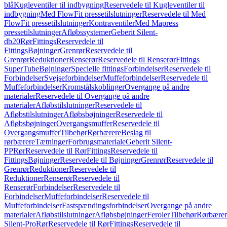
blå
Kugleventiler til indbygning
Reservedele til Kugleventiler til
indbygning
Med FlowFit pressetilslutninger
Reservedele til Med
FlowFit pressetilslutninger
Kontraventiler
Med Mapress
pressetilslutninger
Afløbssystemer
Geberit Silent-
db20
Rør
Fittings
Reservedele til
Fittings
Bøjninger
Grenrør
Reservedele til
Grenrør
Reduktioner
Renserør
Reservedele til Renserør
Fittings
SuperTube
Bøjninger
Specielle fittings
Forbindelser
Reservedele til
Forbindelser
Svejseforbindelser
Muffeforbindelser
Reservedele til
Muffeforbindelser
Kromstålskoblinger
Overgange på andre
materialer
Reservedele til Overgange på andre
materialer
Afløbstilslutninger
Reservedele til
Afløbstilslutninger
Afløbsbøjninger
Reservedele til
Afløbsbøjninger
Overgangsmuffer
Reservedele til
Overgangsmuffer
Tilbehør
Rørbærere
Beslag til
rørbærere
Tætninger
Forbrugsmateriale
Geberit Silent-
PP
Rør
Reservedele til Rør
Fittings
Reservedele til
Fittings
Bøjninger
Reservedele til Bøjninger
Grenrør
Reservedele til
Grenrør
Reduktioner
Reservedele til
Reduktioner
Renserør
Reservedele til
Renserør
Forbindelser
Reservedele til
Forbindelser
Muffeforbindelser
Reservedele til
Muffeforbindelser
Fastspændingsforbindelser
Overgange på andre
materialer
Afløbstilslutninger
Afløbsbøjninger
Feroler
Tilbehør
Rørbærer
Silent-Pro
Rør
Reservedele til Rør
Fittings
Reservedele til