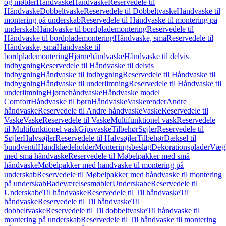
og møbler
Håndvaske
Håndvaske
Reservedele til
Håndvaske
Dobbeltvaske
Reservedele til Dobbeltvaske
Håndvaske til
montering på underskab
Reservedele til Håndvaske til montering på
underskab
Håndvaske til bordplademontering
Reservedele til
Håndvaske til bordplademontering
Håndvaske, små
Reservedele til
Håndvaske, små
Håndvaske til
bordplademontering
Hjørnehåndvaske
Håndvaske til delvis
indbygning
Reservedele til Håndvaske til delvis
indbygning
Håndvaske til indbygning
Reservedele til Håndvaske til
indbygning
Håndvaske til underlimning
Reservedele til Håndvaske til
underlimning
Hjørnehåndvaske
Håndvaske model
Comfort
Håndvaske til børn
Håndvaske
Vaskerender
Andre
håndvaske
Reservedele til Andre håndvaske
Vaske
Reservedele til
Vaske
Vaske
Reservedele til Vaske
Multifunktionel vask
Reservedele
til Multifunktionel vask
Gipsvaske
Tilbehør
Søjler
Reservedele til
Søjler
Halvsøjler
Reservedele til Halvsøjler
Tilbehør
Dæksel til
bundventil
Håndklædeholder
Monteringsbeslag
Dekorationsplader
Vægh
med små håndvaske
Reservedele til Møbelpakker med små
håndvaske
Møbelpakker med håndvaske til montering på
underskab
Reservedele til Møbelpakker med håndvaske til montering
på underskab
Badeværelsesmøbler
Underskabe
Reservedele til
Underskabe
Til håndvaske
Reservedele til Til håndvaske
Til
håndvaske
Reservedele til Til håndvaske
Til
dobbeltvaske
Reservedele til Til dobbeltvaske
Til håndvaske til
montering på underskab
Reservedele til Til håndvaske til montering