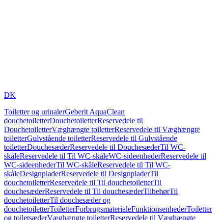
DK
Toiletter og urinaler
Geberit AquaClean
douchetoiletter
Douchetoiletter
Reservedele til
Douchetoiletter
Væghængte toiletter
Reservedele til Væghængte
toiletter
Gulvstående toiletter
Reservedele til Gulvstående
toiletter
Douchesæder
Reservedele til Douchesæder
Til WC-
skåle
Reservedele til Til WC-skåle
WC-sideenheder
Reservedele til
WC-sideenheder
Til WC-skåle
Reservedele til Til WC-
skåle
Designplader
Reservedele til Designplader
Til
douchetoiletter
Reservedele til Til douchetoiletter
Til
douchesæder
Reservedele til Til douchesæder
Tilbehør
Til
douchetoiletter
Til douchesæder og
douchetoiletter
Toiletter
Forbrugsmateriale
Funktionsenheder
Toiletter
og toiletsæder
Væghængte toiletter
Reservedele til Væghængte