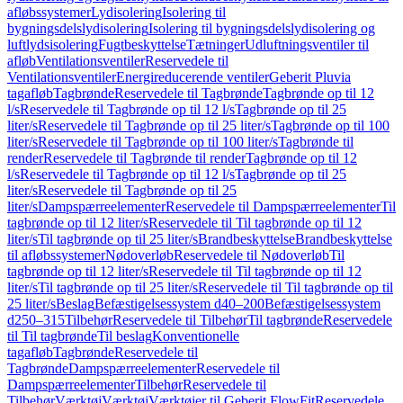
afløbssystemer
Lydisolering
Isolering til
bygningsdelslydisolering
Isolering til bygningsdelslydisolering og
luftlydsisolering
Fugtbeskyttelse
Tætninger
Udluftningsventiler til
afløb
Ventilationsventiler
Reservedele til
Ventilationsventiler
Energireducerende ventiler
Geberit Pluvia
tagafløb
Tagbrønde
Reservedele til Tagbrønde
Tagbrønde op til 12
l/s
Reservedele til Tagbrønde op til 12 l/s
Tagbrønde op til 25
liter/s
Reservedele til Tagbrønde op til 25 liter/s
Tagbrønde op til 100
liter/s
Reservedele til Tagbrønde op til 100 liter/s
Tagbrønde til
render
Reservedele til Tagbrønde til render
Tagbrønde op til 12
l/s
Reservedele til Tagbrønde op til 12 l/s
Tagbrønde op til 25
liter/s
Reservedele til Tagbrønde op til 25
liter/s
Dampspærreelementer
Reservedele til Dampspærreelementer
Til
tagbrønde op til 12 liter/s
Reservedele til Til tagbrønde op til 12
liter/s
Til tagbrønde op til 25 liter/s
Brandbeskyttelse
Brandbeskyttelse
til afløbssystemer
Nødoverløb
Reservedele til Nødoverløb
Til
tagbrønde op til 12 liter/s
Reservedele til Til tagbrønde op til 12
liter/s
Til tagbrønde op til 25 liter/s
Reservedele til Til tagbrønde op til
25 liter/s
Beslag
Befæstigelsessystem d40–200
Befæstigelsessystem
d250–315
Tilbehør
Reservedele til Tilbehør
Til tagbrønde
Reservedele
til Til tagbrønde
Til beslag
Konventionelle
tagafløb
Tagbrønde
Reservedele til
Tagbrønde
Dampspærreelementer
Reservedele til
Dampspærreelementer
Tilbehør
Reservedele til
Tilbehør
Værktøj
Værktøj
Værktøjer til Geberit FlowFit
Reservedele