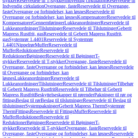
stykker
Reservedele til T-stykker
Indvendig cirkulation
Reservedele til
Indvendig cirkulation
Overgange, faste
Reservedele til Overgange,
faste
Overgange og forbindelser, kan løsnes
Reservedele til
Overgange og forbindelser, kan løsnes
Kompensatorer
Reservedele til
Kompensatorer
Gennemføringer
Lukkeanordninger
Reservedele til
Lukkeanordninger
Tilslutninger
Reservedele til Tilslutninger
Geberit
Mapress Rustfrit, gas
Reservedele til Geberit Mapress Rustfrit,
gas
Systemrør 1.4401
Reservedele til Systemrør
1.4401
Nippelrør
Muffer
Reservedele til
Muffer
Reduktioner
Reservedele til
Reduktioner
Bøjninger
Reservedele til Bøjninger
T-
stykker
Reservedele til T-stykker
Overgange, faste
Reservedele til
Overgange, faste
Overgange og forbindelser, kan løsnes
Reservedele
til Overgange og forbindelser, kan
løsnes
Lukkeanordninger
Reservedele til
Lukkeanordninger
Tilslutninger
Reservedele til Tilslutninger
Tilbehør
til Geberit Mapress Rustfrit
Reservedele til Tilbehør til Geberit
Mapress Rustfrit
Beskyttelseskapper til rørender
Pakninger til rør og
fittings
Beslag til rør
Beslag til tilslutninger
Reservedele til Beslag til
tilslutninger
Systempakninger
Geberit Mapress Therm
Systemrør
Therm
Fittings
Reservedele til Fittings
Muffer
Reservedele til
Muffer
Reduktioner
Reservedele til
Reduktioner
Bøjninger
Reservedele til Bøjninger
T-
stykker
Reservedele til T-stykker
Overgange, faste
Reservedele til
Overgange, faste
Overgange og forbindelser, kan løsnes
Reservedele