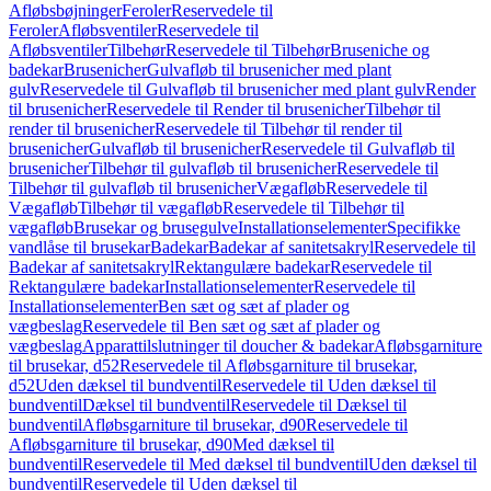
Afløbsbøjninger
Feroler
Reservedele til
Feroler
Afløbsventiler
Reservedele til
Afløbsventiler
Tilbehør
Reservedele til Tilbehør
Bruseniche og
badekar
Brusenicher
Gulvafløb til brusenicher med plant
gulv
Reservedele til Gulvafløb til brusenicher med plant gulv
Render
til brusenicher
Reservedele til Render til brusenicher
Tilbehør til
render til brusenicher
Reservedele til Tilbehør til render til
brusenicher
Gulvafløb til brusenicher
Reservedele til Gulvafløb til
brusenicher
Tilbehør til gulvafløb til brusenicher
Reservedele til
Tilbehør til gulvafløb til brusenicher
Vægafløb
Reservedele til
Vægafløb
Tilbehør til vægafløb
Reservedele til Tilbehør til
vægafløb
Brusekar og brusegulve
Installationselementer
Specifikke
vandlåse til brusekar
Badekar
Badekar af sanitetsakryl
Reservedele til
Badekar af sanitetsakryl
Rektangulære badekar
Reservedele til
Rektangulære badekar
Installationselementer
Reservedele til
Installationselementer
Ben sæt og sæt af plader og
vægbeslag
Reservedele til Ben sæt og sæt af plader og
vægbeslag
Apparattilslutninger til doucher & badekar
Afløbsgarniture
til brusekar, d52
Reservedele til Afløbsgarniture til brusekar,
d52
Uden dæksel til bundventil
Reservedele til Uden dæksel til
bundventil
Dæksel til bundventil
Reservedele til Dæksel til
bundventil
Afløbsgarniture til brusekar, d90
Reservedele til
Afløbsgarniture til brusekar, d90
Med dæksel til
bundventil
Reservedele til Med dæksel til bundventil
Uden dæksel til
bundventil
Reservedele til Uden dæksel til