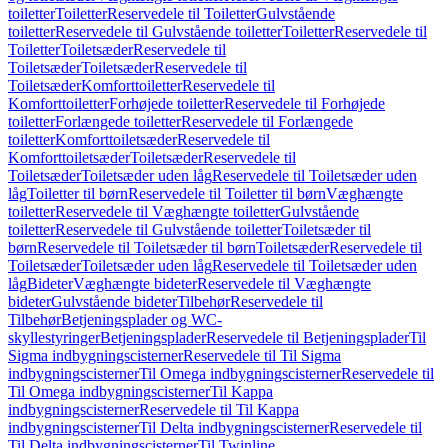
toiletter
Toiletter
Reservedele til Toiletter
Gulvstående
toiletter
Reservedele til Gulvstående toiletter
Toiletter
Reservedele til
Toiletter
Toiletsæder
Reservedele til
Toiletsæder
Toiletsæder
Reservedele til
Toiletsæder
Komforttoiletter
Reservedele til
Komforttoiletter
Forhøjede toiletter
Reservedele til Forhøjede
toiletter
Forlængede toiletter
Reservedele til Forlængede
toiletter
Komforttoiletsæder
Reservedele til
Komforttoiletsæder
Toiletsæder
Reservedele til
Toiletsæder
Toiletsæder uden låg
Reservedele til Toiletsæder uden
låg
Toiletter til børn
Reservedele til Toiletter til børn
Væghængte
toiletter
Reservedele til Væghængte toiletter
Gulvstående
toiletter
Reservedele til Gulvstående toiletter
Toiletsæder til
børn
Reservedele til Toiletsæder til børn
Toiletsæder
Reservedele til
Toiletsæder
Toiletsæder uden låg
Reservedele til Toiletsæder uden
låg
Bideter
Væghængte bideter
Reservedele til Væghængte
bideter
Gulvstående bideter
Tilbehør
Reservedele til
Tilbehør
Betjeningsplader og WC-
skyllestyringer
Betjeningsplader
Reservedele til Betjeningsplader
Til
Sigma indbygningscisterner
Reservedele til Til Sigma
indbygningscisterner
Til Omega indbygningscisterner
Reservedele til
Til Omega indbygningscisterner
Til Kappa
indbygningscisterner
Reservedele til Til Kappa
indbygningscisterner
Til Delta indbygningscisterner
Reservedele til
Til Delta indbygningscisterner
Til Twinline