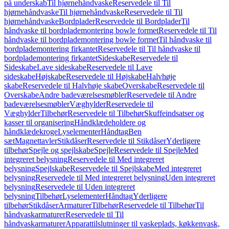
på underskab
Til hjørnehåndvaske
Reservedele til Til
hjørnehåndvaske
Til hjørnehåndvaske
Reservedele til Til
hjørnehåndvaske
Bordplader
Reservedele til Bordplader
Til
håndvaske til bordplademontering bowle formet
Reservedele til Til
håndvaske til bordplademontering bowle formet
Til håndvaske til
bordplademontering firkantet
Reservedele til Til håndvaske til
bordplademontering firkantet
Sideskabe
Reservedele til
Sideskabe
Lave sideskabe
Reservedele til Lave
sideskabe
Højskabe
Reservedele til Højskabe
Halvhøje
skabe
Reservedele til Halvhøje skabe
Overskabe
Reservedele til
Overskabe
Andre badeværelsesmøbler
Reservedele til Andre
badeværelsesmøbler
Væghylder
Reservedele til
Væghylder
Tilbehør
Reservedele til Tilbehør
Skuffeindsatser og
kasser til organisering
Håndklædeholdere og
håndklædekroge
Lyselementer
Håndtag
Ben
sæt
Magnettavler
Stikdåser
Reservedele til Stikdåser
Yderligere
tilbehør
Spejle og spejlskabe
Spejle
Reservedele til Spejle
Med
integreret belysning
Reservedele til Med integreret
belysning
Spejlskabe
Reservedele til Spejlskabe
Med integreret
belysning
Reservedele til Med integreret belysning
Uden integreret
belysning
Reservedele til Uden integreret
belysning
Tilbehør
Lyselementer
Håndtag
Yderligere
tilbehør
Stikdåser
Armaturer
Tilbehør
Reservedele til Tilbehør
Til
håndvaskarmaturer
Reservedele til Til
håndvaskarmaturer
Apparattilslutninger til vaskeplads, køkkenvask,