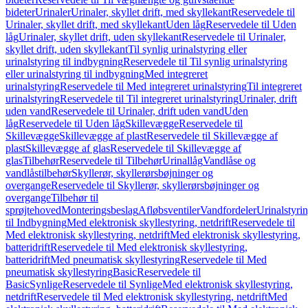
bideter
Urinaler
Urinaler, skyllet drift, med skyllekant
Reservedele til
Urinaler, skyllet drift, med skyllekant
Uden låg
Reservedele til Uden
låg
Urinaler, skyllet drift, uden skyllekant
Reservedele til Urinaler,
skyllet drift, uden skyllekant
Til synlig urinalstyring eller
urinalstyring til indbygning
Reservedele til Til synlig urinalstyring
eller urinalstyring til indbygning
Med integreret
urinalstyring
Reservedele til Med integreret urinalstyring
Til integreret
urinalstyring
Reservedele til Til integreret urinalstyring
Urinaler, drift
uden vand
Reservedele til Urinaler, drift uden vand
Uden
låg
Reservedele til Uden låg
Skillevægge
Reservedele til
Skillevægge
Skillevægge af plast
Reservedele til Skillevægge af
plast
Skillevægge af glas
Reservedele til Skillevægge af
glas
Tilbehør
Reservedele til Tilbehør
Urinallåg
Vandlåse og
vandlåstilbehør
Skyllerør, skyllerørsbøjninger og
overgange
Reservedele til Skyllerør, skyllerørsbøjninger og
overgange
Tilbehør til
sprøjtehoved
Monteringsbeslag
Afløbsventiler
Vandfordeler
Urinalstyri
til Indbygning
Med elektronisk skyllestyring, netdrift
Reservedele til
Med elektronisk skyllestyring, netdrift
Med elektronisk skyllestyring,
batteridrift
Reservedele til Med elektronisk skyllestyring,
batteridrift
Med pneumatisk skyllestyring
Reservedele til Med
pneumatisk skyllestyring
Basic
Reservedele til
Basic
Synlige
Reservedele til Synlige
Med elektronisk skyllestyring,
netdrift
Reservedele til Med elektronisk skyllestyring, netdrift
Med