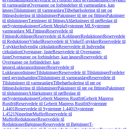
til varmeanlæg
Overgange og forbindelser til varmeanlæg, kan
løsnes
Tilslutninger til varmeanlæg
Tilbehør
Isolering til rør og
fittings
Isolering til tilslutninger
Pakninger til rør og fittings
Pakninger
til tilslutninger
Tætninger til fittings
Afdækninger til rør
Beslag til
rør
Systempakninger
Geberit Mepla
Systemrør ML
Systemrør
varmeanlæg ML
Fittings
Reservedele til
Fittings
Koblinger
Reservedele til Koblinger
Reduktioner
Reservedele
til Reduktioner
Vinkel
Reservedele til Vinkel
T-stykker
Reservedele til
T-stykker
Indvendig cirkulation
Reservedele til Indvendig
cirkulation
Overgange, faste
Reservedele til Overgange,
faste
Overgange og forbindelser, kan løsnes
Reservedele til
Overgange og forbindelser, kan
løsnes
Lukkeanordninger
Reservedele til
Lukkeanordninger
Tilslutninger
Reservedele til Tilslutninger
Fordeler
med gevindsamling
Tilslutninger til varmeanlæg
Reservedele til
Tilslutninger til varmeanlæg
Tilbehør
Isolering til rør og
fittings
Isolering til tilslutninger
Pakninger til rør og fittings
Pakninger
til tilslutninger
Afdækninger til rør
Beslag til
rør
Systempakninger
Geberit Mapress Rustfrit
Geberit Mapress
Rustfrit
Reservedele til Geberit Mapress Rustfrit
Systemrør
1.4401
Reservedele til Systemrør 1.4401
Systemrør
1.4521
Nippelrør
Muffer
Reservedele til
Muffer
Reduktioner
Reservedele til
Reduktioner
Bøjninger
Reservedele til Bøjninger
T-