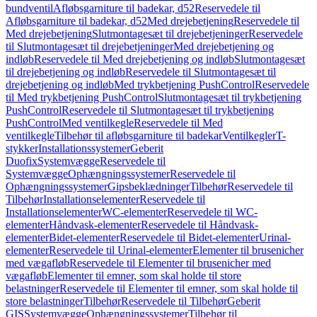
bundventil
Afløbsgarniture til badekar, d52
Reservedele til
Afløbsgarniture til badekar, d52
Med drejebetjening
Reservedele til
Med drejebetjening
Slutmontagesæt til drejebetjeninger
Reservedele
til Slutmontagesæt til drejebetjeninger
Med drejebetjening og
indløb
Reservedele til Med drejebetjening og indløb
Slutmontagesæt
til drejebetjening og indløb
Reservedele til Slutmontagesæt til
drejebetjening og indløb
Med trykbetjening PushControl
Reservedele
til Med trykbetjening PushControl
Slutmontagesæt til trykbetjening
PushControl
Reservedele til Slutmontagesæt til trykbetjening
PushControl
Med ventilkegle
Reservedele til Med
ventilkegle
Tilbehør til afløbsgarniture til badekar
Ventilkegler
T-
stykker
Installationssystemer
Geberit
Duofix
Systemvægge
Reservedele til
Systemvægge
Ophængningssystemer
Reservedele til
Ophængningssystemer
Gipsbeklædninger
Tilbehør
Reservedele til
Tilbehør
Installationselementer
Reservedele til
Installationselementer
WC-elementer
Reservedele til WC-
elementer
Håndvask-elementer
Reservedele til Håndvask-
elementer
Bidet-elementer
Reservedele til Bidet-elementer
Urinal-
elementer
Reservedele til Urinal-elementer
Elementer til brusenicher
med vægafløb
Reservedele til Elementer til brusenicher med
vægafløb
Elementer til emner, som skal holde til store
belastninger
Reservedele til Elementer til emner, som skal holde til
store belastninger
Tilbehør
Reservedele til Tilbehør
Geberit
GIS
Systemvægge
Ophængningssystemer
Tilbehør til