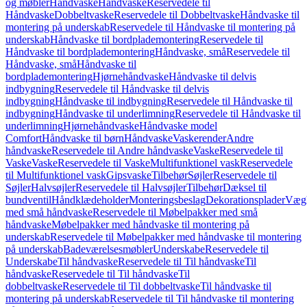
og møbler
Håndvaske
Håndvaske
Reservedele til
Håndvaske
Dobbeltvaske
Reservedele til Dobbeltvaske
Håndvaske til
montering på underskab
Reservedele til Håndvaske til montering på
underskab
Håndvaske til bordplademontering
Reservedele til
Håndvaske til bordplademontering
Håndvaske, små
Reservedele til
Håndvaske, små
Håndvaske til
bordplademontering
Hjørnehåndvaske
Håndvaske til delvis
indbygning
Reservedele til Håndvaske til delvis
indbygning
Håndvaske til indbygning
Reservedele til Håndvaske til
indbygning
Håndvaske til underlimning
Reservedele til Håndvaske til
underlimning
Hjørnehåndvaske
Håndvaske model
Comfort
Håndvaske til børn
Håndvaske
Vaskerender
Andre
håndvaske
Reservedele til Andre håndvaske
Vaske
Reservedele til
Vaske
Vaske
Reservedele til Vaske
Multifunktionel vask
Reservedele
til Multifunktionel vask
Gipsvaske
Tilbehør
Søjler
Reservedele til
Søjler
Halvsøjler
Reservedele til Halvsøjler
Tilbehør
Dæksel til
bundventil
Håndklædeholder
Monteringsbeslag
Dekorationsplader
Vægh
med små håndvaske
Reservedele til Møbelpakker med små
håndvaske
Møbelpakker med håndvaske til montering på
underskab
Reservedele til Møbelpakker med håndvaske til montering
på underskab
Badeværelsesmøbler
Underskabe
Reservedele til
Underskabe
Til håndvaske
Reservedele til Til håndvaske
Til
håndvaske
Reservedele til Til håndvaske
Til
dobbeltvaske
Reservedele til Til dobbeltvaske
Til håndvaske til
montering på underskab
Reservedele til Til håndvaske til montering