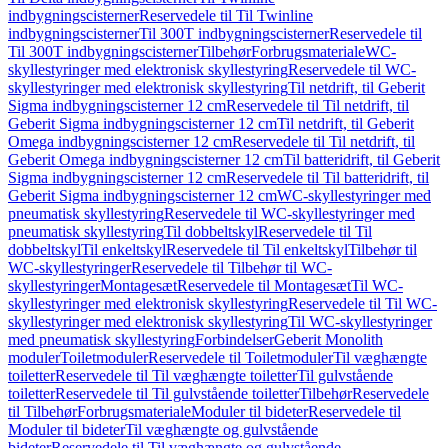
indbygningscisterner
Reservedele til Til Twinline
indbygningscisterner
Til 300T indbygningscisterner
Reservedele til
Til 300T indbygningscisterner
Tilbehør
Forbrugsmateriale
WC-
skyllestyringer med elektronisk skyllestyring
Reservedele til WC-
skyllestyringer med elektronisk skyllestyring
Til netdrift, til Geberit
Sigma indbygningscisterner 12 cm
Reservedele til Til netdrift, til
Geberit Sigma indbygningscisterner 12 cm
Til netdrift, til Geberit
Omega indbygningscisterner 12 cm
Reservedele til Til netdrift, til
Geberit Omega indbygningscisterner 12 cm
Til batteridrift, til Geberit
Sigma indbygningscisterner 12 cm
Reservedele til Til batteridrift, til
Geberit Sigma indbygningscisterner 12 cm
WC-skyllestyringer med
pneumatisk skyllestyring
Reservedele til WC-skyllestyringer med
pneumatisk skyllestyring
Til dobbeltskyl
Reservedele til Til
dobbeltskyl
Til enkeltskyl
Reservedele til Til enkeltskyl
Tilbehør til
WC-skyllestyringer
Reservedele til Tilbehør til WC-
skyllestyringer
Montagesæt
Reservedele til Montagesæt
Til WC-
skyllestyringer med elektronisk skyllestyring
Reservedele til Til WC-
skyllestyringer med elektronisk skyllestyring
Til WC-skyllestyringer
med pneumatisk skyllestyring
Forbindelser
Geberit Monolith
moduler
Toiletmoduler
Reservedele til Toiletmoduler
Til væghængte
toiletter
Reservedele til Til væghængte toiletter
Til gulvstående
toiletter
Reservedele til Til gulvstående toiletter
Tilbehør
Reservedele
til Tilbehør
Forbrugsmateriale
Moduler til bideter
Reservedele til
Moduler til bideter
Til væghængte og gulvstående
bideter
Reservedele til Til væghængte og gulvstående