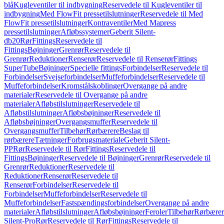
blå
Kugleventiler til indbygning
Reservedele til Kugleventiler til
indbygning
Med FlowFit pressetilslutninger
Reservedele til Med
FlowFit pressetilslutninger
Kontraventiler
Med Mapress
pressetilslutninger
Afløbssystemer
Geberit Silent-
db20
Rør
Fittings
Reservedele til
Fittings
Bøjninger
Grenrør
Reservedele til
Grenrør
Reduktioner
Renserør
Reservedele til Renserør
Fittings
SuperTube
Bøjninger
Specielle fittings
Forbindelser
Reservedele til
Forbindelser
Svejseforbindelser
Muffeforbindelser
Reservedele til
Muffeforbindelser
Kromstålskoblinger
Overgange på andre
materialer
Reservedele til Overgange på andre
materialer
Afløbstilslutninger
Reservedele til
Afløbstilslutninger
Afløbsbøjninger
Reservedele til
Afløbsbøjninger
Overgangsmuffer
Reservedele til
Overgangsmuffer
Tilbehør
Rørbærere
Beslag til
rørbærere
Tætninger
Forbrugsmateriale
Geberit Silent-
PP
Rør
Reservedele til Rør
Fittings
Reservedele til
Fittings
Bøjninger
Reservedele til Bøjninger
Grenrør
Reservedele til
Grenrør
Reduktioner
Reservedele til
Reduktioner
Renserør
Reservedele til
Renserør
Forbindelser
Reservedele til
Forbindelser
Muffeforbindelser
Reservedele til
Muffeforbindelser
Fastspændingsforbindelser
Overgange på andre
materialer
Afløbstilslutninger
Afløbsbøjninger
Feroler
Tilbehør
Rørbærer
Silent-Pro
Rør
Reservedele til Rør
Fittings
Reservedele til