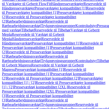
til Værktøjer til Geberit FlowFit
Håndpresseværktøjer
Reservedele til
Håndpresseværktøjer
Presseværktøjer kompatibilitet [1]
Reservedele
til Presseværktøjer kompatibilitet [1]
Presseværktøjer kompatibilitet
[2]
Reservedele til Presseværktøjer kompatibilitet
[2]
Rørbearbejdningsværktøj
Reservedele til
Rørbearbejdningsværktøj
Trykprøvningspropper
Kontroludstyr
Pressea
med værktøj
Tilbehør
Reservedele til Tilbehør
Værktøj til Geberit
Mepla
Reservedele til Værktøj til Geberit
Mepla
Håndpresseværktøj
Reservedele til
Håndpresseværktøj
Presseværktøj kompatibilitet [1]
Reservedele til
Presseværktøj kompatibilitet [1]
Presseværktøj kompatibilitet
[2]
Reservedele til Presseværktøj kompatibilitet
[2]
Rørbearbejdningsværktøj
Reservedele til
Rørbearbejdningsværktøj
Trykprøvningspropper
Kontroludstyr
Tilbehø
til Geberit Mapress
Reservedele til Værktøj til Geberit
Mapress
Presseværktøj kompatibilitet [1]
Reservedele til
Presseværktøj kompatibilitet [1]
Presseværktøj kompatibilitet
[2]
Reservedele til Presseværktøj kompatibilitet [2]
Presseværktøjer
kompatibilitet [1] / [2]
Reservedele til Presseværktøjer kompatibilitet
[1] / [2]
Presseværktøj kompatibilitet [2XL]
Reservedele til
Presseværktøj kompatibilitet [2XL]
Presseværktøj kompatibilitet
[3]
Reservedele til Presseværktøj kompatibilitet
[3]
Rørbearbejdningsværktøj
Reservedele til
Rørbearbejdningsværktøj
Trykprøvningspropper
Reservedele til
Trykprøvningspropper
Kontroludstyr
Tilbehør
Presseværktøj
Reservede