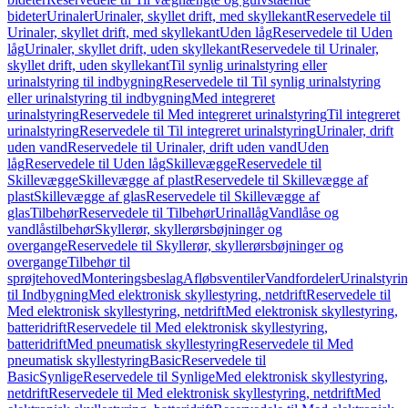
bideter
Urinaler
Urinaler, skyllet drift, med skyllekant
Reservedele til
Urinaler, skyllet drift, med skyllekant
Uden låg
Reservedele til Uden
låg
Urinaler, skyllet drift, uden skyllekant
Reservedele til Urinaler,
skyllet drift, uden skyllekant
Til synlig urinalstyring eller
urinalstyring til indbygning
Reservedele til Til synlig urinalstyring
eller urinalstyring til indbygning
Med integreret
urinalstyring
Reservedele til Med integreret urinalstyring
Til integreret
urinalstyring
Reservedele til Til integreret urinalstyring
Urinaler, drift
uden vand
Reservedele til Urinaler, drift uden vand
Uden
låg
Reservedele til Uden låg
Skillevægge
Reservedele til
Skillevægge
Skillevægge af plast
Reservedele til Skillevægge af
plast
Skillevægge af glas
Reservedele til Skillevægge af
glas
Tilbehør
Reservedele til Tilbehør
Urinallåg
Vandlåse og
vandlåstilbehør
Skyllerør, skyllerørsbøjninger og
overgange
Reservedele til Skyllerør, skyllerørsbøjninger og
overgange
Tilbehør til
sprøjtehoved
Monteringsbeslag
Afløbsventiler
Vandfordeler
Urinalstyri
til Indbygning
Med elektronisk skyllestyring, netdrift
Reservedele til
Med elektronisk skyllestyring, netdrift
Med elektronisk skyllestyring,
batteridrift
Reservedele til Med elektronisk skyllestyring,
batteridrift
Med pneumatisk skyllestyring
Reservedele til Med
pneumatisk skyllestyring
Basic
Reservedele til
Basic
Synlige
Reservedele til Synlige
Med elektronisk skyllestyring,
netdrift
Reservedele til Med elektronisk skyllestyring, netdrift
Med