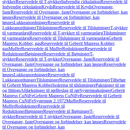
stykker
Reservedele til T-stykker
Indvendig cirkulation
Reservedele til
Indvendig cirkulation
Kryds
Reservedele til Kryds
Overgange,
faste
Reservedele til Overgange, faste
Overgange og forbindelser, kan
løsnes
Reservedele til Overgange og forbindelser, kan
løsnes
Lukkeanordninger
Reservedele til
Lukkeanordninger
Tilslutninger
Reservedele til Tilslutninger
T-stykker
til varmeanlæg
Reservedele til T-stykker til varmeanlæg
Tilslutninger
til varmeanlæg
Reservedele til Tilslutninger til varmeanlæg
Geberit
Mapress Kobber, gas
Reservedele til Geberit Mapress Kobber,
gas
Muffer
Reservedele til Muffer
Reduktioner
Reservedele til
Reduktioner
Bøjninger
Reservedele til Bøjninger
T-
stykker
Reservedele til T-stykker
Overgange, faste
Reservedele til
Overgange, faste
Overgange og forbindelser, kan løsnes
Reservedele
til Overgange og forbindelser, kan
løsnes
Lukkeanordninger
Reservedele til
Lukkeanordninger
Tilslutninger
Reservedele til Tilslutninger
Tilbehør
til Geberit Mapress Kobber
Isolering til tilslutninger
Pakninger til rør
og fittings
Afdækninger til rør
Beslag til rør
Systempakninger
Geberit
Mapress CuNiFe
Geberit Mapress CuNiFe
Reservedele til Geberit
Mapress CuNiFe
Systemrør 2.1972
Muffer
Reservedele til
Muffer
Reduktioner
Reservedele til
Reduktioner
Bøjninger
Reservedele til Bøjninger
T-
stykker
Reservedele til T-stykker
Overgange, faste
Reservedele til
Overgange, faste
Overgange og forbindelser, kan løsnes
Reservedele
til Overgange og forbindelser, kan