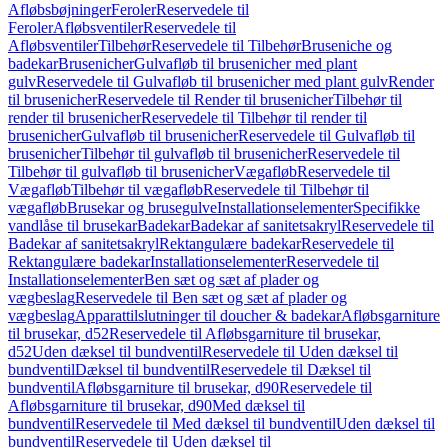
Afløbsbøjninger
Feroler
Reservedele til
Feroler
Afløbsventiler
Reservedele til
Afløbsventiler
Tilbehør
Reservedele til Tilbehør
Bruseniche og
badekar
Brusenicher
Gulvafløb til brusenicher med plant
gulv
Reservedele til Gulvafløb til brusenicher med plant gulv
Render
til brusenicher
Reservedele til Render til brusenicher
Tilbehør til
render til brusenicher
Reservedele til Tilbehør til render til
brusenicher
Gulvafløb til brusenicher
Reservedele til Gulvafløb til
brusenicher
Tilbehør til gulvafløb til brusenicher
Reservedele til
Tilbehør til gulvafløb til brusenicher
Vægafløb
Reservedele til
Vægafløb
Tilbehør til vægafløb
Reservedele til Tilbehør til
vægafløb
Brusekar og brusegulve
Installationselementer
Specifikke
vandlåse til brusekar
Badekar
Badekar af sanitetsakryl
Reservedele til
Badekar af sanitetsakryl
Rektangulære badekar
Reservedele til
Rektangulære badekar
Installationselementer
Reservedele til
Installationselementer
Ben sæt og sæt af plader og
vægbeslag
Reservedele til Ben sæt og sæt af plader og
vægbeslag
Apparattilslutninger til doucher & badekar
Afløbsgarniture
til brusekar, d52
Reservedele til Afløbsgarniture til brusekar,
d52
Uden dæksel til bundventil
Reservedele til Uden dæksel til
bundventil
Dæksel til bundventil
Reservedele til Dæksel til
bundventil
Afløbsgarniture til brusekar, d90
Reservedele til
Afløbsgarniture til brusekar, d90
Med dæksel til
bundventil
Reservedele til Med dæksel til bundventil
Uden dæksel til
bundventil
Reservedele til Uden dæksel til