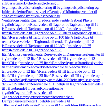
afløbssystemer
Lydisolering
Isolering til
bygningsdelslydisolering
Isolering til bygningsdelslydisolering og
luftlydsisolering
Fugtbeskyttelse
Tætninger
Udluftningsventiler til
afløb
Ventilationsventiler
Reservedele til
Ventilationsventiler
Energireducerende ventiler
Geberit Pluvia
tagafløb
Tagbrønde
Reservedele til Tagbrønde
Tagbrønde op til 12
l/s
Reservedele til Tagbrønde op til 12 l/s
Tagbrønde op til 25
liter/s
Reservedele til Tagbrønde op til 25 liter/s
Tagbrønde op til 100
liter/s
Reservedele til Tagbrønde op til 100 liter/s
Tagbrønde til
render
Reservedele til Tagbrønde til render
Tagbrønde op til 12
l/s
Reservedele til Tagbrønde op til 12 l/s
Tagbrønde op til 25
liter/s
Reservedele til Tagbrønde op til 25
liter/s
Dampspærreelementer
Reservedele til Dampspærreelementer
Til
tagbrønde op til 12 liter/s
Reservedele til Til tagbrønde op til 12
liter/s
Til tagbrønde op til 25 liter/s
Brandbeskyttelse
Brandbeskyttelse
til afløbssystemer
Nødoverløb
Reservedele til Nødoverløb
Til
tagbrønde op til 12 liter/s
Reservedele til Til tagbrønde op til 12
liter/s
Til tagbrønde op til 25 liter/s
Reservedele til Til tagbrønde op til
25 liter/s
Beslag
Befæstigelsessystem d40–200
Befæstigelsessystem
d250–315
Tilbehør
Reservedele til Tilbehør
Til tagbrønde
Reservedele
til Til tagbrønde
Til beslag
Konventionelle
tagafløb
Tagbrønde
Reservedele til
Tagbrønde
Dampspærreelementer
Reservedele til
Dampspærreelementer
Tilbehør
Reservedele til
Tilbehør
Værktøj
Værktøj
Værktøjer til Geberit FlowFit
Reservedele