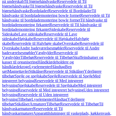
på underskab
Til hjørnehåndvaske
Reservedele til Til
hjørnehåndvaske
Til hjørnehåndvaske
Reservedele til Til
hjørnehåndvaske
Bordplader
Reservedele til Bordplader
Til
håndvaske til bordplademontering bowle formet
Reservedele til Til
håndvaske til bordplademontering bowle formet
Til håndvaske til
bordplademontering firkantet
Reservedele til Til håndvaske til
bordplademontering firkantet
Sideskabe
Reservedele til
Sideskabe
Lave sideskabe
Reservedele til Lave
sideskabe
Højskabe
Reservedele til Højskabe
Halvhøje
skabe
Reservedele til Halvhøje skabe
Overskabe
Reservedele til
Overskabe
Andre badeværelsesmøbler
Reservedele til Andre
badeværelsesmøbler
Væghylder
Reservedele til
Væghylder
Tilbehør
Reservedele til Tilbehør
Skuffeindsatser og
kasser til organisering
Håndklædeholdere og
håndklædekroge
Lyselementer
Håndtag
Ben
sæt
Magnettavler
Stikdåser
Reservedele til Stikdåser
Yderligere
tilbehør
Spejle og spejlskabe
Spejle
Reservedele til Spejle
Med
integreret belysning
Reservedele til Med integreret
belysning
Spejlskabe
Reservedele til Spejlskabe
Med integreret
belysning
Reservedele til Med integreret belysning
Uden integreret
belysning
Reservedele til Uden integreret
belysning
Tilbehør
Lyselementer
Håndtag
Yderligere
tilbehør
Stikdåser
Armaturer
Tilbehør
Reservedele til Tilbehør
Til
håndvaskarmaturer
Reservedele til Til
håndvaskarmaturer
Apparattilslutninger til vaskeplads, køkkenvask,