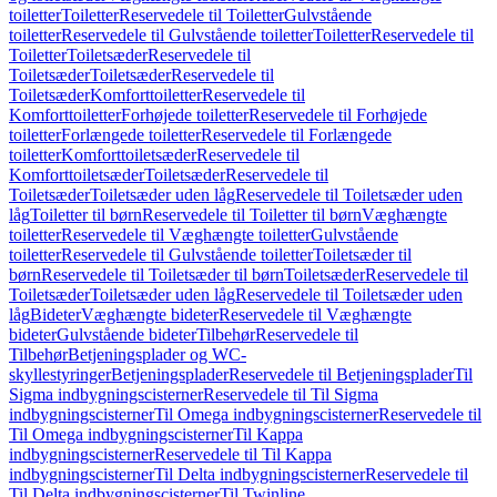
toiletter
Toiletter
Reservedele til Toiletter
Gulvstående
toiletter
Reservedele til Gulvstående toiletter
Toiletter
Reservedele til
Toiletter
Toiletsæder
Reservedele til
Toiletsæder
Toiletsæder
Reservedele til
Toiletsæder
Komforttoiletter
Reservedele til
Komforttoiletter
Forhøjede toiletter
Reservedele til Forhøjede
toiletter
Forlængede toiletter
Reservedele til Forlængede
toiletter
Komforttoiletsæder
Reservedele til
Komforttoiletsæder
Toiletsæder
Reservedele til
Toiletsæder
Toiletsæder uden låg
Reservedele til Toiletsæder uden
låg
Toiletter til børn
Reservedele til Toiletter til børn
Væghængte
toiletter
Reservedele til Væghængte toiletter
Gulvstående
toiletter
Reservedele til Gulvstående toiletter
Toiletsæder til
børn
Reservedele til Toiletsæder til børn
Toiletsæder
Reservedele til
Toiletsæder
Toiletsæder uden låg
Reservedele til Toiletsæder uden
låg
Bideter
Væghængte bideter
Reservedele til Væghængte
bideter
Gulvstående bideter
Tilbehør
Reservedele til
Tilbehør
Betjeningsplader og WC-
skyllestyringer
Betjeningsplader
Reservedele til Betjeningsplader
Til
Sigma indbygningscisterner
Reservedele til Til Sigma
indbygningscisterner
Til Omega indbygningscisterner
Reservedele til
Til Omega indbygningscisterner
Til Kappa
indbygningscisterner
Reservedele til Til Kappa
indbygningscisterner
Til Delta indbygningscisterner
Reservedele til
Til Delta indbygningscisterner
Til Twinline