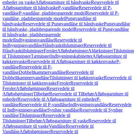
enheder og vaske
Afløbsgarniture til håndvaske
Reservedele til
Afløbsgarniture til håndvaske
P-vandlåse
Reservedele til P-
vandlåse
P-vandlåse, pladsbesparende model
Reservedele til P-
vandlåse, pladsbesparende model
Pungvandlåse til
håndvaske
Reservedele til Pungvandlåse til håndvaske
Pungvandlåse
til håndvaske, pladsbesparende model
Reservedele til Pungvandlåse
til håndvaske, pladsbesparende
model
Indbygningsvandlåse
Reservedele til
Indbygningsvandlåse
Håndvasktilslutninger
Reservedele til
Håndvasktilslutninger
Feroler
Afløbsbøjninger
Afdækninger
Tilslutning
til Tilslutninger
Tætninger
Indbygningskabinetter
Afløbsgarniture til
køkkenvaske
Reservedele til Afløbsgarniture til køkkenvaske
P-
vandlåse
Reservedele til P-
vandlåse
Dobbeltkammervandlåse
Reservedele til
Dobbeltkammervandlåse
Tilslutninger til køkkenvaske
Reservedele til
Tilslutninger til køkkenvaske
Feroler
Reservedele til
Feroler
Afløbsbøjninger
Reservedele til
Afløbsbøjninger
Tilbehør
Reservedele til Tilbehør
Afløbsgarniture til
enheder
Reservedele til Afløbsgarniture til enheder
P-
vandlåse
Reservedele til P-vandlåse
Indbygningsvandlåse
Reservedele
til Indbygningsvandlåse
Synlige vandlåse
Reservedele til Synlige
vandlåse
Tilslutninger
Reservedele til
Tilslutninger
Tilbehør
Afløbsgarniture til vaske
Reservedele til
Afløbsgarniture til vaske
Vandlåse
Reservedele til
Vandlåse
Afløbsbøjninger
Reservedele til