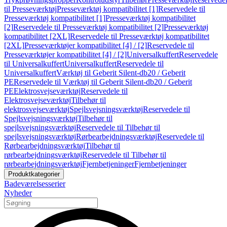
til Presseværktøj
Presseværktøj kompatibilitet [1]
Reservedele til
Presseværktøj kompatibilitet [1]
Presseværktøj kompatibilitet
[2]
Reservedele til Presseværktøj kompatibilitet [2]
Presseværktøj
kompatibilitet [2XL]
Reservedele til Presseværktøj kompatibilitet
[2XL]
Presseværktøjer kompatibilitet [4] / [2]
Reservedele til
Presseværktøjer kompatibilitet [4] / [2]
Universalkuffert
Reservedele
til Universalkuffert
Universalkuffert
Reservedele til
Universalkuffert
Værktøj til Geberit Silent-db20 / Geberit
PE
Reservedele til Værktøj til Geberit Silent-db20 / Geberit
PE
Elektrosvejseværktøj
Reservedele til
Elektrosvejseværktøj
Tilbehør til
elektrosvejseværktøj
Spejlsvejsningsværktøj
Reservedele til
Spejlsvejsningsværktøj
Tilbehør til
spejlsvejsningsværktøj
Reservedele til Tilbehør til
spejlsvejsningsværktøj
Rørbearbejdningsværktøj
Reservedele til
Rørbearbejdningsværktøj
Tilbehør til
rørbearbejdningsværktøj
Reservedele til Tilbehør til
rørbearbejdningsværktøj
Fjernbetjeninger
Fjernbetjeninger
Produktkategorier
Badeværelsesserier
Nyheder