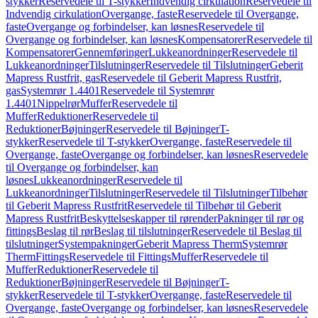
stykker
Reservedele til T-stykker
Indvendig cirkulation
Reservedele til
Indvendig cirkulation
Overgange, faste
Reservedele til Overgange,
faste
Overgange og forbindelser, kan løsnes
Reservedele til
Overgange og forbindelser, kan løsnes
Kompensatorer
Reservedele til
Kompensatorer
Gennemføringer
Lukkeanordninger
Reservedele til
Lukkeanordninger
Tilslutninger
Reservedele til Tilslutninger
Geberit
Mapress Rustfrit, gas
Reservedele til Geberit Mapress Rustfrit,
gas
Systemrør 1.4401
Reservedele til Systemrør
1.4401
Nippelrør
Muffer
Reservedele til
Muffer
Reduktioner
Reservedele til
Reduktioner
Bøjninger
Reservedele til Bøjninger
T-
stykker
Reservedele til T-stykker
Overgange, faste
Reservedele til
Overgange, faste
Overgange og forbindelser, kan løsnes
Reservedele
til Overgange og forbindelser, kan
løsnes
Lukkeanordninger
Reservedele til
Lukkeanordninger
Tilslutninger
Reservedele til Tilslutninger
Tilbehør
til Geberit Mapress Rustfrit
Reservedele til Tilbehør til Geberit
Mapress Rustfrit
Beskyttelseskapper til rørender
Pakninger til rør og
fittings
Beslag til rør
Beslag til tilslutninger
Reservedele til Beslag til
tilslutninger
Systempakninger
Geberit Mapress Therm
Systemrør
Therm
Fittings
Reservedele til Fittings
Muffer
Reservedele til
Muffer
Reduktioner
Reservedele til
Reduktioner
Bøjninger
Reservedele til Bøjninger
T-
stykker
Reservedele til T-stykker
Overgange, faste
Reservedele til
Overgange, faste
Overgange og forbindelser, kan løsnes
Reservedele