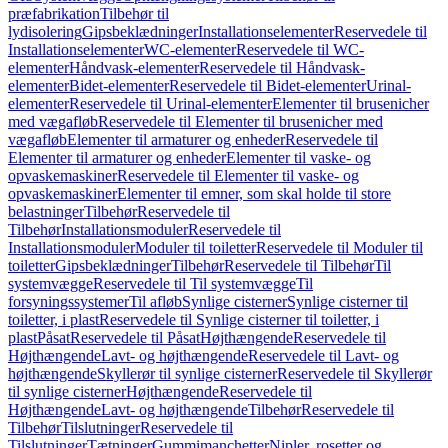
præfabrikation
Tilbehør til
lydisolering
Gipsbeklædninger
Installationselementer
Reservedele til
Installationselementer
WC-elementer
Reservedele til WC-
elementer
Håndvask-elementer
Reservedele til Håndvask-
elementer
Bidet-elementer
Reservedele til Bidet-elementer
Urinal-
elementer
Reservedele til Urinal-elementer
Elementer til brusenicher
med vægafløb
Reservedele til Elementer til brusenicher med
vægafløb
Elementer til armaturer og enheder
Reservedele til
Elementer til armaturer og enheder
Elementer til vaske- og
opvaskemaskiner
Reservedele til Elementer til vaske- og
opvaskemaskiner
Elementer til emner, som skal holde til store
belastninger
Tilbehør
Reservedele til
Tilbehør
Installationsmoduler
Reservedele til
Installationsmoduler
Moduler til toiletter
Reservedele til Moduler til
toiletter
Gipsbeklædninger
Tilbehør
Reservedele til Tilbehør
Til
systemvægge
Reservedele til Til systemvægge
Til
forsyningssystemer
Til afløb
Synlige cisterner
Synlige cisterner til
toiletter, i plast
Reservedele til Synlige cisterner til toiletter, i
plast
Påsat
Reservedele til Påsat
Højthængende
Reservedele til
Højthængende
Lavt- og højthængende
Reservedele til Lavt- og
højthængende
Skyllerør til synlige cisterner
Reservedele til Skyllerør
til synlige cisterner
Højthængende
Reservedele til
Højthængende
Lavt- og højthængende
Tilbehør
Reservedele til
Tilbehør
Tilslutninger
Reservedele til
Tilslutninger
Tætninger
Gummimanchetter
Nipler, rosetter og