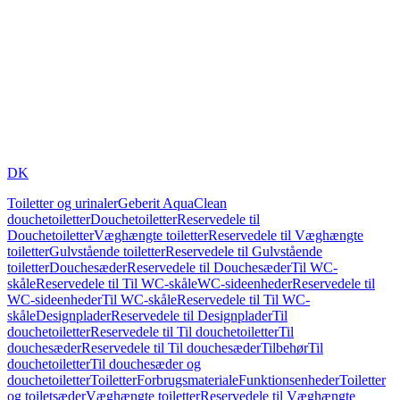
DK
Toiletter og urinaler
Geberit AquaClean
douchetoiletter
Douchetoiletter
Reservedele til
Douchetoiletter
Væghængte toiletter
Reservedele til Væghængte
toiletter
Gulvstående toiletter
Reservedele til Gulvstående
toiletter
Douchesæder
Reservedele til Douchesæder
Til WC-
skåle
Reservedele til Til WC-skåle
WC-sideenheder
Reservedele til
WC-sideenheder
Til WC-skåle
Reservedele til Til WC-
skåle
Designplader
Reservedele til Designplader
Til
douchetoiletter
Reservedele til Til douchetoiletter
Til
douchesæder
Reservedele til Til douchesæder
Tilbehør
Til
douchetoiletter
Til douchesæder og
douchetoiletter
Toiletter
Forbrugsmateriale
Funktionsenheder
Toiletter
og toiletsæder
Væghængte toiletter
Reservedele til Væghængte