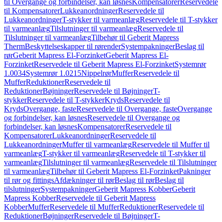
til Overgange og forbindelser, kan løsnes
Kompensatorer
Reservedele
til Kompensatorer
Lukkeanordninger
Reservedele til
Lukkeanordninger
T-stykker til varmeanlæg
Reservedele til T-stykker
til varmeanlæg
Tilslutninger til varmeanlæg
Reservedele til
Tilslutninger til varmeanlæg
Tilbehør til Geberit Mapress
Therm
Beskyttelseskapper til rørender
Systempakninger
Beslag til
rør
Geberit Mapress El-Forzinket
Geberit Mapress El-
Forzinket
Reservedele til Geberit Mapress El-Forzinket
Systemrør
1.0034
Systemrør 1.0215
Nippelrør
Muffer
Reservedele til
Muffer
Reduktioner
Reservedele til
Reduktioner
Bøjninger
Reservedele til Bøjninger
T-
stykker
Reservedele til T-stykker
Kryds
Reservedele til
Kryds
Overgange, faste
Reservedele til Overgange, faste
Overgange
og forbindelser, kan løsnes
Reservedele til Overgange og
forbindelser, kan løsnes
Kompensatorer
Reservedele til
Kompensatorer
Lukkeanordninger
Reservedele til
Lukkeanordninger
Muffer til varmeanlæg
Reservedele til Muffer til
varmeanlæg
T-stykker til varmeanlæg
Reservedele til T-stykker til
varmeanlæg
Tilslutninger til varmeanlæg
Reservedele til Tilslutninger
til varmeanlæg
Tilbehør til Geberit Mapress El-Forzinket
Pakninger
til rør og fittings
Afdækninger til rør
Beslag til rør
Beslag til
tilslutninger
Systempakninger
Geberit Mapress Kobber
Geberit
Mapress Kobber
Reservedele til Geberit Mapress
Kobber
Muffer
Reservedele til Muffer
Reduktioner
Reservedele til
Reduktioner
Bøjninger
Reservedele til Bøjninger
T-