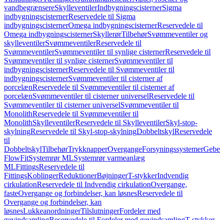
vandbegrænsere
Skylleventiler
Indbygningscisterner
Sigma
indbygningscisterner
Reservedele til Sigma
indbygningscisterner
Omega indbygningscisterner
Reservedele til
Omega indbygningscisterner
Skyllerør
Tilbehør
Svømmeventiler og
skylleventiler
Svømmeventiler
Reservedele til
Svømmeventiler
Svømmeventiler til synlige cisterner
Reservedele til
Svømmeventiler til synlige cisterner
Svømmeventiler til
indbygningscisterner
Reservedele til Svømmeventiler til
indbygningscisterner
Svømmeventiler til cisterner af
porcelæn
Reservedele til Svømmeventiler til cisterner af
porcelæn
Svømmeventiler til cisterner universel
Reservedele til
Svømmeventiler til cisterner universel
Svømmeventiler til
Monolith
Reservedele til Svømmeventiler til
Monolith
Skylleventiler
Reservedele til Skylleventiler
Skyl-stop-
skylning
Reservedele til Skyl-stop-skylning
Dobbeltskyl
Reservedele
til
Dobbeltskyl
Tilbehør
Trykknapper
Overgange
Forsyningssystemer
Geber
FlowFit
Systemrør ML
Systemrør varmeanlæg
ML
Fittings
Reservedele til
Fittings
Koblinger
Reduktioner
Bøjninger
T-stykker
Indvendig
cirkulation
Reservedele til Indvendig cirkulation
Overgange,
faste
Overgange og forbindelser, kan løsnes
Reservedele til
Overgange og forbindelser, kan
løsnes
Lukkeanordninger
Tilslutninger
Fordeler med
gevindsamling
Reservedele til Fordeler med gevindsamling
T-stykker