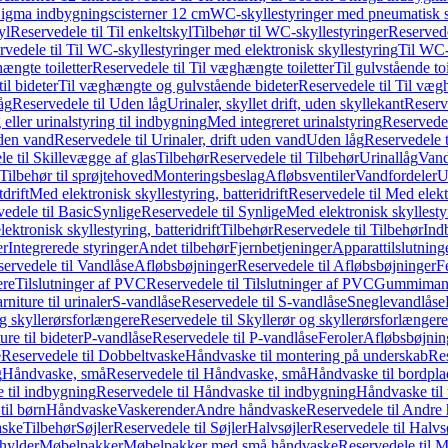
it Sigma indbygningscisterner 12 cm
WC-skyllestyringer med pneumatisk s
yl
Reservedele til Til enkeltskyl
Tilbehør til WC-skyllestyringer
Reservede
rvedele til Til WC-skyllestyringer med elektronisk skyllestyring
Til WC-
ængte toiletter
Reservedele til Til væghængte toiletter
Til gulvstående toi
il bideter
Til væghængte og gulvstående bideter
Reservedele til Til væg
åg
Reservedele til Uden låg
Urinaler, skyllet drift, uden skyllekant
Reserve
 eller urinalstyring til indbygning
Med integreret urinalstyring
Reservedel
uden vand
Reservedele til Urinaler, drift uden vand
Uden låg
Reservedele t
e til Skillevægge af glas
Tilbehør
Reservedele til Tilbehør
Urinallåg
Vand
Tilbehør til sprøjtehoved
Monteringsbeslag
Afløbsventiler
Vandfordeler
U
drift
Med elektronisk skyllestyring, batteridrift
Reservedele til Med elektr
edele til Basic
Synlige
Reservedele til Synlige
Med elektronisk skyllestyr
ektronisk skyllestyring, batteridrift
Tilbehør
Reservedele til Tilbehør
Ind
er
Integrerede styringer
Andet tilbehør
Fjernbetjeninger
Apparattilslutninger
ervedele til Vandlåse
Afløbsbøjninger
Reservedele til Afløbsbøjninger
F
ere
Tilslutninger af PVC
Reservedele til Tilslutninger af PVC
Gummimanc
niture til urinaler
S-vandlåse
Reservedele til S-vandlåse
Sneglevandlåse
g skyllerørsforlængere
Reservedele til Skyllerør og skyllerørsforlængere
re til bideter
P-vandlåse
Reservedele til P-vandlåse
Feroler
Afløbsbøjnin
e
Reservedele til Dobbeltvaske
Håndvaske til montering på underskab
Res
g
Håndvaske, små
Reservedele til Håndvaske, små
Håndvaske til bordpl
 til indbygning
Reservedele til Håndvaske til indbygning
Håndvaske til
il børn
Håndvaske
Vaskerender
Andre håndvaske
Reservedele til Andre
aske
Tilbehør
Søjler
Reservedele til Søjler
Halvsøjler
Reservedele til Halvs
ylder
Møbelpakker
Møbelpakker med små håndvaske
Reservedele til