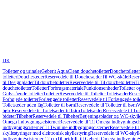
DK
Toiletter og urinaler
Geberit AquaClean douchetoiletter
Douchetoiletter
toiletter
Douchesæder
Reservedele til Douchesæder
Til WC-skåle
Reser
til Designplader
Til douchetoiletter
Reservedele til Til douchetoiletter
Ti
douchetoiletter
Toiletter
Forbrugsmateriale
Funktionsenheder
Toiletter o
Gulvstående toiletter
Toiletter
Reservedele til Toiletter
Toiletsæder
Reser
Forhøjede toiletter
Forlængede toiletter
Reservedele til Forlængede toile
Toiletsæder uden låg
Toiletter til børn
Reservedele til Toiletter til børn
V
børn
Reservedele til Toiletsæder til børn
Toiletsæder
Reservedele til To
bideter
Tilbehør
Reservedele til Tilbehør
Betjeningsplader og WC-skylle
Omega indbygningscisterner
Reservedele til Til Omega indbygningsci
indbygningscisterner
Til Twinline indbygningscisterner
Reservedele til
skyllestyringer med elektronisk skyllestyring
Reservedele til WC-skylle
indbygningscisterner 12 cm
Til netdrift, til Geberit Omega indbygning