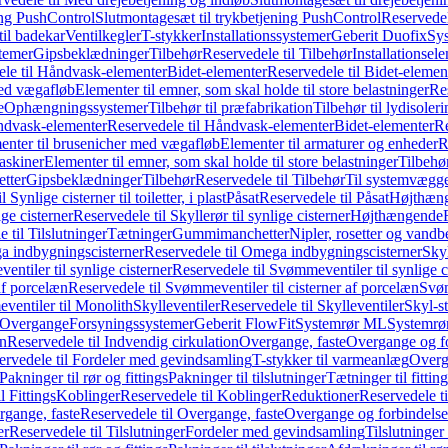
ing PushControl
Slutmontagesæt til trykbetjening PushControl
Reservedel
til badekar
Ventilkegler
T-stykker
Installationssystemer
Geberit Duofix
Sy
temer
Gipsbeklædninger
Tilbehør
Reservedele til Tilbehør
Installationsel
ele til Håndvask-elementer
Bidet-elementer
Reservedele til Bidet-elemen
med vægafløb
Elementer til emner, som skal holde til store belastninger
Res
e
Ophængningssystemer
Tilbehør til præfabrikation
Tilbehør til lydisoler
dvask-elementer
Reservedele til Håndvask-elementer
Bidet-elementer
Re
menter til brusenicher med vægafløb
Elementer til armaturer og enheder
R
askiner
Elementer til emner, som skal holde til store belastninger
Tilbehø
etter
Gipsbeklædninger
Tilbehør
Reservedele til Tilbehør
Til systemvægg
 Synlige cisterner til toiletter, i plast
Påsat
Reservedele til Påsat
Højthæn
ige cisterner
Reservedele til Skyllerør til synlige cisterner
Højthængende
 til Tilslutninger
Tætninger
Gummimanchetter
Nipler, rosetter og vand
 indbygningscisterner
Reservedele til Omega indbygningscisterner
Skyl
ntiler til synlige cisterner
Reservedele til Svømmeventiler til synlige c
af porcelæn
Reservedele til Svømmeventiler til cisterner af porcelæn
Svøm
ventiler til Monolith
Skylleventiler
Reservedele til Skylleventiler
Skyl-s
Overgange
Forsyningssystemer
Geberit FlowFit
Systemrør ML
Systemrø
on
Reservedele til Indvendig cirkulation
Overgange, faste
Overgange og fo
ervedele til Fordeler med gevindsamling
T-stykker til varmeanlæg
Overg
Pakninger til rør og fittings
Pakninger til tilslutninger
Tætninger til fittin
l Fittings
Koblinger
Reservedele til Koblinger
Reduktioner
Reservedele t
gange, faste
Reservedele til Overgange, faste
Overgange og forbindelser
er
Reservedele til Tilslutninger
Fordeler med gevindsamling
Tilslutninger