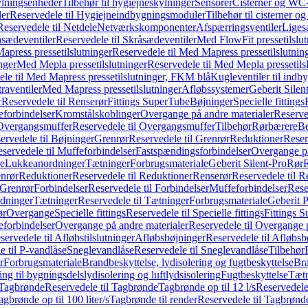
ylningsenheder
Tilbehør til hygiejneskylninger
Sensorer
Cisterner og WC-
er
Reservedele til Hygiejneindbygningsmoduler
Tilbehør til cisterner 
Reservedele til Netdele
Netværkskomponenter
Afspærringsventiler
Liges
sædeventiler
Reservedele til Skråsædeventiler
Med FlowFit pressetilslut
press pressetilslutninger
Reservedele til Med Mapress pressetilslutnin
nger
Med Mepla pressetilslutninger
Reservedele til Med Mepla pressetils
le til Med Mapress pressetilslutninger, FKM blå
Kugleventiler til indb
raventiler
Med Mapress pressetilslutninger
Afløbssystemer
Geberit Silen
r
Reservedele til Renserør
Fittings SuperTube
Bøjninger
Specielle fittings
eforbindelser
Kromstålskoblinger
Overgange på andre materialer
Reserve
Overgangsmuffer
Reservedele til Overgangsmuffer
Tilbehør
Rørbærere
Be
ervedele til Bøjninger
Grenrør
Reservedele til Grenrør
Reduktioner
Reser
servedele til Muffeforbindelser
Fastspændingsforbindelser
Overgange p
e
Lukkeanordninger
Tætninger
Forbrugsmateriale
Geberit Silent-Pro
Rør
R
enrør
Reduktioner
Reservedele til Reduktioner
Renserør
Reservedele til R
 Grenrør
Forbindelser
Reservedele til Forbindelser
Muffeforbindelser
Rese
dninger
Tætninger
Reservedele til Tætninger
Forbrugsmateriale
Geberit 
ør
Overgange
Specielle fittings
Reservedele til Specielle fittings
Fittings 
eforbindelser
Overgange på andre materialer
Reservedele til Overgange 
servedele til Afløbstilslutninger
Afløbsbøjninger
Reservedele til Afløbsb
e til P-vandlåse
Sneglevandlåse
Reservedele til Sneglevandlåse
Tilbehør
r
Forbrugsmateriale
Brandbeskyttelse, lydisolering og fugtbeskyttelse
Bra
ring til bygningsdelslydisolering og luftlydsisolering
Fugtbeskyttelse
Tætn
Tagbrønde
Reservedele til Tagbrønde
Tagbrønde op til 12 l/s
Reservedele 
agbrønde op til 100 liter/s
Tagbrønde til render
Reservedele til Tagbrønde