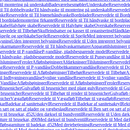
il montering på underskab
Badeværelsesmøbler
Underskabe
Reservedele
il Til dobbeltvaske
Til håndvaske til montering på underskab
Reservedele
ske
Reservedele til Til hjørnehåndvaske
Bordplader
Reservedele til Bord
il bordplademontering firkantet
Reservedele til Til håndvaske til bordpla
skabe
Halvhøje skabe
Reservedele til Halvhøje skabe
Overskabe
Reserved
ervedele til Tilbehør
Skuffeindsatser og kasser til organisering
Håndklæd
Spejle og spejlskabe
Spejle
Reservedele til Spejle
Med integreret belysni
lysning
Uden integreret belysning
Reservedele til Uden integreret belysn
askarmaturer
Reservedele til Til håndvaskarmaturer
Apparattilslutninger 
ervedele til P-vandlåse
P-vandlåse, pladsbesparende model
Reservedele 
il håndvaske, pladsbesparende model
Reservedele til Pungvandlåse til 
lslutninger
Feroler
Afløbsbøjninger
Afdækninger
Tilslutninger
Reservedele
se
Reservedele til P-vandlåse
Dobbeltkammervandlåse
Reservedele til 
inger
Reservedele til Afløbsbøjninger
Tilbehør
Reservedele til Tilbehør
Af
til Indbygningsvandlåse
Synlige vandlåse
Reservedele til Synlige vandlå
l Vandlåse
Afløbsbøjninger
Reservedele til Afløbsbøjninger
Feroler
Reserv
Brusenicher
Gulvafløb til brusenicher med plant gulv
Reservedele til Gu
l brusenicher
Reservedele til Tilbehør til render til brusenicher
Gulvafløb t
enicher
Vægafløb
Reservedele til Vægafløb
Tilbehør til vægafløb
Reservede
kar
Badekar af sanitetsakryl
Reservedele til Badekar af sanitetsakryl
Rekt
 sæt og sæt af plader og vægbeslag
Reservedele til Ben sæt og sæt af 
e til brusekar, d52
Uden dæksel til bundventil
Reservedele til Uden dæks
ture til brusekar, d90
Med dæksel til bundventil
Reservedele til Med dæks
fløbsgarniture til badekar, d52
Med drejebetjening
Reservedele til Med d
vedele til Med drejebetjening og indløb
Slutmontagesæt til drejebetjeni