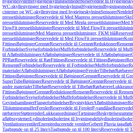
hygiejnesystem
Hygiejneskylningsenheder
Reservedele til Hygiejnesk
WC-skyllestyringer med hygiejneskylning
Hygiejneindbygningsmodul
cisterner og WC-skyllestyring med hygiejneskylning
Sensorer
Netdele
pressetilslutninger
Reservedele til Med Mapress pressetilslutninger
Skrå
pressetilslutninger
Reservedele til Med Mepla pressetilslutninger
Med Ma
FlowFit pressetilslutninger
Reservedele til Med FlowFit pressetilslutni
pressetilslutninger
Med Mapress pressetilslutninger, FKM blå
Reservede
pressetilslutninger
Reservedele til Med FlowFit pressetilslutninger
Kont
Fittings
Bøjninger
Grenrør
Reservedele til Grenrør
Reduktioner
Renserø
Forbindelser
Svejseforbindelser
Muffeforbindelser
Reservedele til Muff
til Afløbstilslutninger
Afløbsbøjninger
Reservedele til Afløbsbøjninger
PP
Rør
Reservedele til Rør
Fittings
Reservedele til Fittings
Bøjninger
Res
Renserør
Forbindelser
Reservedele til Forbindelser
Muffeforbindelser
Re
materialer
Afløbstilslutninger
Afløbsbøjninger
Feroler
Tilbehør
Rørbærer
Fittings
Bøjninger
Reservedele til Bøjninger
Grenrør
Reservedele til Gr
SuperTube
Bøjninger
Reservedele til Bøjninger
Grenrør
Reservedele til
andre materialer
Tilbehør
Reservedele til Tilbehør
Rørbærere
Lukkeanor
Fittings
Bøjninger
Grenrør
Reduktioner
Renserør
Reservedele til Renser
Forbindelser
Svejseforbindelser
Muffeforbindelser
Reservedele til Muff
Gevindsamlinger
Flangeforbindelser
Bryststykker
Afløbstilslutninger
Re
Tilslutningsmuffer
Feroler
Reservedele til Feroler
P-vandlåse
Reservedel
rørbærere
Støtterender
Lukkeanordninger
Tætninger
Beskyttelsesramme
afløbssystemer
Lydisolering
Isolering til bygningsdelslydisolering
Isole
Ventilationsventiler
Energireducerende ventiler
Geberit Pluvia tagafløb
Tagbrønde op til 25 liter/s
Tagbrønde op til 100 liter/s
Reservedele til T