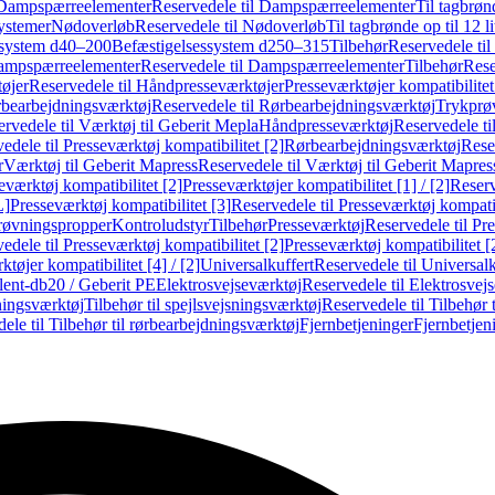
Dampspærreelementer
Reservedele til Dampspærreelementer
Til tagbrønd
systemer
Nødoverløb
Reservedele til Nødoverløb
Til tagbrønde op til 12 li
ssystem d40–200
Befæstigelsessystem d250–315
Tilbehør
Reservedele til
mpspærreelementer
Reservedele til Dampspærreelementer
Tilbehør
Rese
øjer
Reservedele til Håndpresseværktøjer
Presseværktøjer kompatibilitet
bearbejdningsværktøj
Reservedele til Rørbearbejdningsværktøj
Trykprø
rvedele til Værktøj til Geberit Mepla
Håndpresseværktøj
Reservedele t
edele til Presseværktøj kompatibilitet [2]
Rørbearbejdningsværktøj
Reser
r
Værktøj til Geberit Mapress
Reservedele til Værktøj til Geberit Mapres
eværktøj kompatibilitet [2]
Presseværktøjer kompatibilitet [1] / [2]
Reserv
L]
Presseværktøj kompatibilitet [3]
Reservedele til Presseværktøj kompatib
prøvningspropper
Kontroludstyr
Tilbehør
Presseværktøj
Reservedele til Pr
edele til Presseværktøj kompatibilitet [2]
Presseværktøj kompatibilitet 
tøjer kompatibilitet [4] / [2]
Universalkuffert
Reservedele til Universalk
ilent-db20 / Geberit PE
Elektrosvejseværktøj
Reservedele til Elektrosvej
ningsværktøj
Tilbehør til spejlsvejsningsværktøj
Reservedele til Tilbehør 
ele til Tilbehør til rørbearbejdningsværktøj
Fjernbetjeninger
Fjernbetjen