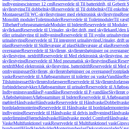
indbygningscisterner 12 cm
Reservedele til Til batteridrift, til Geber
skyllestyring
Til dobbeltskyl
Reservedele til Til dobbeltskyl
Til enkeltsk
Montagesæt
Til WC-skyllestyringer med elektronisk skyllestyring
Rese
Monolith moduler
Toiletmoduler
Reservedele til Toiletmoduler
Til vægh
Tilbehør
Forbrugsmateriale
Moduler til bideter
Reservedele til Moduler t
skyllekant
Reservedele til Urinaler, skyllet drift, med skyllekant
Uden l
eller urinalstyring til indbygning
Reservedele til Til synlig urinalstyring
urinalstyring
Reservedele til Til integreret urinalstyring
Urinaler, drift 
plast
Reservedele til Skillevægge af plast
Skillevægge af glas
Reservedel
overgange
Reservedele til Skyllerør, skyllerørsbøjninger og overgange
skyllestyring, netdrift
Reservedele til Med elektronisk skyllestyring, net
skyllestyring
Reservedele til Med pneumatisk skyllestyring
Basic
Reserv
netdrift
Med elektronisk skyllestyring, batteridrift
Reservedele til Med el
ombygningssæt
Skyllerør, skyllerørsbøjninger og overgange
Frontplad
vaske
Reservedele til Afløbsgarniturer til toiletter og vaske
Vandlåse
Res
Tilslutningssæt
Skyllerørsforlængere
Reservedele til Skyllerørsforlæng
forbindelsesstykker
Afløbsgarniture til urinaler
Reservedele til Afløbsgar
Indbygningsvandlåse
P-vandlåse
Reservedele til P-vandlåse
Skyllerør o
Afløbsbøjninger
Afløbsgarniture til bideter
Reservedele til Afløbsgarnitu
møbler
Håndvaske
Håndvaske
Reservedele til Håndvaske
Dobbeltvask
bordplademontering
Reservedele til Håndvaske til bordplademonterin
indbygning
Reservedele til Håndvaske til delvis indbygning
Håndvaske
underlimning
Hjørnehåndvaske
Håndvaske model Comfort
Håndvaske t
Vaske
Multifunktionel vask
Reservedele til Multifunktionel vask
Gipsv
bundventil
Håndklædeholder
Monteringsbeslag
Dekorationsplader
Vægh