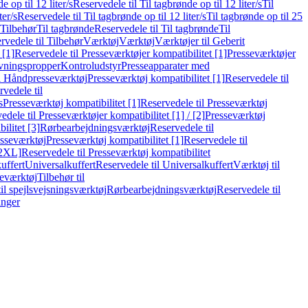
e op til 12 liter/s
Reservedele til Til tagbrønde op til 12 liter/s
Til
ter/s
Reservedele til Til tagbrønde op til 12 liter/s
Til tagbrønde op til 25
 Tilbehør
Til tagbrønde
Reservedele til Til tagbrønde
Til
rvedele til Tilbehør
Værktøj
Værktøj
Værktøjer til Geberit
 [1]
Reservedele til Presseværktøjer kompatibilitet [1]
Presseværktøjer
vningspropper
Kontroludstyr
Presseapparater med
il Håndpresseværktøj
Presseværktøj kompatibilitet [1]
Reservedele til
vedele til
s
Presseværktøj kompatibilitet [1]
Reservedele til Presseværktøj
edele til Presseværktøjer kompatibilitet [1] / [2]
Presseværktøj
ilitet [3]
Rørbearbejdningsværktøj
Reservedele til
esseværktøj
Presseværktøj kompatibilitet [1]
Reservedele til
[2XL]
Reservedele til Presseværktøj kompatibilitet
uffert
Universalkuffert
Reservedele til Universalkuffert
Værktøj til
seværktøj
Tilbehør til
til spejlsvejsningsværktøj
Rørbearbejdningsværktøj
Reservedele til
inger