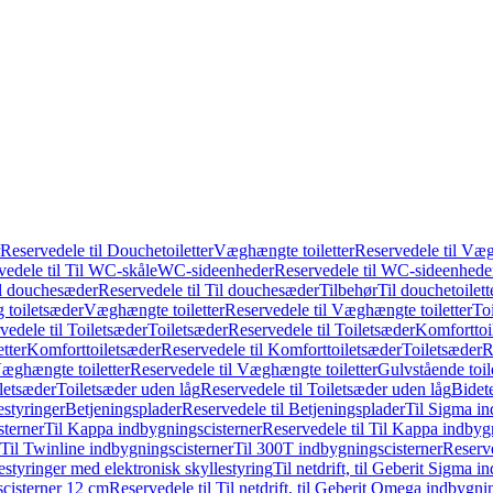
Reservedele til Douchetoiletter
Væghængte toiletter
Reservedele til Væg
vedele til Til WC-skåle
WC-sideenheder
Reservedele til WC-sideenhede
l douchesæder
Reservedele til Til douchesæder
Tilbehør
Til douchetoilett
g toiletsæder
Væghængte toiletter
Reservedele til Væghængte toiletter
Toi
vedele til Toiletsæder
Toiletsæder
Reservedele til Toiletsæder
Komforttoil
tter
Komforttoiletsæder
Reservedele til Komforttoiletsæder
Toiletsæder
R
æghængte toiletter
Reservedele til Væghængte toiletter
Gulvstående toil
iletsæder
Toiletsæder uden låg
Reservedele til Toiletsæder uden låg
Bidet
styringer
Betjeningsplader
Reservedele til Betjeningsplader
Til Sigma in
sterner
Til Kappa indbygningscisterner
Reservedele til Til Kappa indbyg
 Til Twinline indbygningscisterner
Til 300T indbygningscisterner
Reserve
styringer med elektronisk skyllestyring
Til netdrift, til Geberit Sigma 
scisterner 12 cm
Reservedele til Til netdrift, til Geberit Omega indbygn