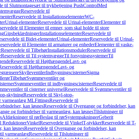
e til Slutmontagesæt til trykbetjening PushControl
Med
stemvægge
Reservedele til
ementer
Reservedele til Installationselementer
WC-
ter
Urinal-elementer
Reservedele til Urinal-elementer
Elementer til
ervedele til Elementer til emner, som skal holde til store
ing
Gipsbeklædninger
Installationselementer
Reservedele til
servedele til Bidet-elementer
Urinal-elementer
Reservedele til Urinal-
eservedele til Elementer til armaturer og enheder
Elementer til vaske-
r
Reservedele til Tilbehør
Installationsmoduler
Reservedele til
e
Reservedele til Til systemvægge
Til forsyningssystemer
Til
gende
Reservedele til Højthængende
Lavt- og
Reservedele til Højthængende
Lavt- og
begrænsere
Skylleventiler
Indbygningscisterner
Sigma
lerør
Tilbehør
Svømmeventiler og
isterner
Svømmeventiler til indbygningscisterner
Reservedele til
meventiler til cisterner universel
Reservedele til Svømmeventiler til
top-skylning
Reservedele til Skyl-stop-
r varmeanlæg ML
Fittings
Reservedele til
rbindelser, kan løsnes
Reservedele til Overgange og forbindelser, kan
ange og forbindelser til varmeanlæg, kan løsnes
Tilslutninger til
gs
Afdækninger til rør
Beslag til rør
Systempakninger
Geberit
il Reduktioner
Vinkel
Reservedele til Vinkel
T-stykker
Reservedele til T-
, kan løsnes
Reservedele til Overgange og forbindelser, kan
 til varmeanlæg
Reservedele til Tilslutninger til