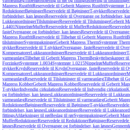
varmeanlæg
Tilbehør
Isolering til rør og fittings
Isolering til tilslutninger
Mapress Rustfrit
Reservedele til Geberit Mapress Rustfrit
Systemrør 1.
Reduktioner
Bøjninger
Reservedele til Bøjninger
T-stykker
Reservedele 
forbindelser, kan løsnes
Reservedele til Overgange og forbindelser, ka
Lukkeanordninger
Tilslutninger
Reservedele til Tilslutninger
Geberit Ma
1.4401
Nippelrør
Muffer
Reservedele til Muffer
Reduktioner
Reservedele
faste
Overgange og forbindelser, kan løsnes
Reservedele til Overgange 
Mapress Rustfrit
Reservedele til Tilbehør til Geberit Mapress Rustfrit
B
tilslutninger
Systempakninger
Geberit Mapress Therm
Systemrør Ther
stykker
Reservedele til T-stykker
Overgange, faste
Reservedele til Over
Kompensatorer
Lukkeanordninger
Reservedele til Lukkeanordninger
T
varmeanlæg
Tilbehør til Geberit Mapress Therm
Beskyttelseskapper til
Forzinket
Systemrør 1.0034
Systemrør 1.0215
Nippelrør
Muffer
Reserve
stykker
Kryds
Reservedele til Kryds
Overgange, faste
Reservedele til O
Kompensatorer
Lukkeanordninger
Reservedele til Lukkeanordninger
M
varmeanlæg
Reservedele til Tilslutninger til varmeanlæg
Tilbehør til G
Mapress Kobber
Geberit Mapress Kobber
Reservedele til Geberit Ma
T-stykker
Indvendig cirkulation
Reservedele til Indvendig cirkulation
K
og forbindelser, kan løsnes
Lukkeanordninger
Reservedele til Lukkean
varmeanlæg
Reservedele til Tilslutninger til varmeanlæg
Geberit Mapre
Reduktioner
Bøjninger
Reservedele til Bøjninger
T-stykker
Reservedele 
forbindelser, kan løsnes
Lukkeanordninger
Reservedele til Lukkeanord
fittings
Afdækninger til rør
Beslag til rør
Systempakninger
Geberit Map
Muffer
Reduktioner
Reservedele til Reduktioner
Bøjninger
Reservedele 
løsnes
Reservedele til Overgange og forbindelser, kan løsnes
Gennemfø