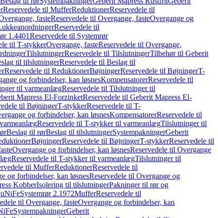
Beslag til rør
Systempakninger
Geberit Mapress Rustfrit
Geberit
r
Reservedele til Muffer
Reduktioner
Reservedele til
Overgange, faste
Reservedele til Overgange, faste
Overgange og
Lukkeanordninger
Reservedele til
ør 1.4401
Reservedele til Systemrør
le til T-stykker
Overgange, faste
Reservedele til Overgange,
rdninger
Tilslutninger
Reservedele til Tilslutninger
Tilbehør til Geberit
slag til tilslutninger
Reservedele til Beslag til
er
Reservedele til Reduktioner
Bøjninger
Reservedele til Bøjninger
T-
gange og forbindelser, kan løsnes
Kompensatorer
Reservedele til
ninger til varmeanlæg
Reservedele til Tilslutninger til
berit Mapress El-Forzinket
Reservedele til Geberit Mapress El-
edele til Bøjninger
T-stykker
Reservedele til T-
vergange og forbindelser, kan løsnes
Kompensatorer
Reservedele til
l varmeanlæg
Reservedele til T-stykker til varmeanlæg
Tilslutninger til
rør
Beslag til rør
Beslag til tilslutninger
Systempakninger
Geberit
eduktioner
Bøjninger
Reservedele til Bøjninger
T-stykker
Reservedele til
aste
Overgange og forbindelser, kan løsnes
Reservedele til Overgange
nlæg
Reservedele til T-stykker til varmeanlæg
Tilslutninger til
rvedele til Muffer
Reduktioner
Reservedele til
 og forbindelser, kan løsnes
Reservedele til Overgange og
press Kobber
Isolering til tilslutninger
Pakninger til rør og
 CuNiFe
Systemrør 2.1972
Muffer
Reservedele til
edele til Overgange, faste
Overgange og forbindelser, kan
uNiFe
Systempakninger
Geberit