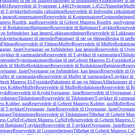
Pakninger til rør og fittings
Pakninger til tilslutninger
Afdækninger til rør
4401
Reservedele til Systemrør 1.4401
Systemrør 1.4521
Nippelrør
Muffe
til T-stykker
Indvendig cirkulation
Reservedele til Indvendig cirkulation
n løsnes
Kompensatorer
Reservedele til Kompensatorer
Gennemføringer
press Rustfrit, gas
Reservedele til Geberit Mapress Rustfrit, gas
Systemr
 til Reduktioner
Bøjninger
Reservedele til Bøjninger
T-stykker
Reservede
og forbindelser, kan løsnes
Lukkeanordninger
Reservedele til Lukkeano
eskyttelseskapper til rørender
Pakninger til rør og fittings
Beslag til rør
Be
m
Fittings
Reservedele til Fittings
Muffer
Reservedele til Muffer
Reduktion
gange, faste
Overgange og forbindelser, kan løsnes
Reservedele til Over
-stykker til varmeanlæg
Reservedele til T-stykker til varmeanlæg
Tilslut
 rørender
Systempakninger
Beslag til rør
Geberit Mapress El-Forzinket
Ge
dele til Muffer
Reduktioner
Reservedele til Reduktioner
Bøjninger
Reserv
vergange, faste
Overgange og forbindelser, kan løsnes
Reservedele til O
uffer til varmeanlæg
Reservedele til Muffer til varmeanlæg
T-stykker ti
eberit Mapress El-Forzinket
Pakninger til rør og fittings
Afdækninger til 
press Kobber
Muffer
Reservedele til Muffer
Reduktioner
Reservedele til R
ryds
Reservedele til Kryds
Overgange, faste
Reservedele til Overgange, f
ordninger
Tilslutninger
Reservedele til Tilslutninger
T-stykker til varmea
ss Kobber, gas
Reservedele til Geberit Mapress Kobber, gas
Muffer
Rese
til T-stykker
Overgange, faste
Reservedele til Overgange, faste
Overgange
ninger
Tilslutninger
Reservedele til Tilslutninger
Tilbehør til Geberit Ma
ress CuNiFe
Geberit Mapress CuNiFe
Reservedele til Geberit Mapress
til Bøjninger
T-stykker
Reservedele til T-stykker
Overgange, faste
Reserv
ringer
Reservedele til Gennemføringer
Tilbehør til Geberit Mapress C