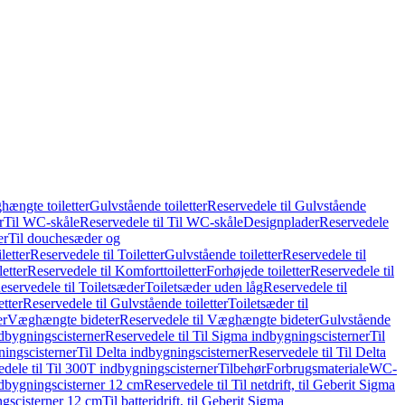
hængte toiletter
Gulvstående toiletter
Reservedele til Gulvstående
r
Til WC-skåle
Reservedele til Til WC-skåle
Designplader
Reservedele
er
Til douchesæder og
letter
Reservedele til Toiletter
Gulvstående toiletter
Reservedele til
etter
Reservedele til Komforttoiletter
Forhøjede toiletter
Reservedele til
eservedele til Toiletsæder
Toiletsæder uden låg
Reservedele til
etter
Reservedele til Gulvstående toiletter
Toiletsæder til
er
Væghængte bideter
Reservedele til Væghængte bideter
Gulvstående
dbygningscisterner
Reservedele til Til Sigma indbygningscisterner
Til
ningscisterner
Til Delta indbygningscisterner
Reservedele til Til Delta
dele til Til 300T indbygningscisterner
Tilbehør
Forbrugsmateriale
WC-
indbygningscisterner 12 cm
Reservedele til Til netdrift, til Geberit Sigma
ingscisterner 12 cm
Til batteridrift, til Geberit Sigma