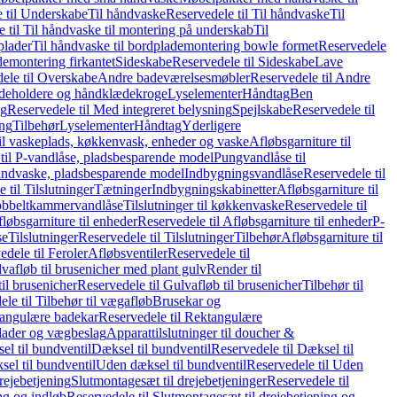
 til Underskabe
Til håndvaske
Reservedele til Til håndvaske
Til
 til Til håndvaske til montering på underskab
Til
plader
Til håndvaske til bordplademontering bowle formet
Reservedele
demontering firkantet
Sideskabe
Reservedele til Sideskabe
Lave
ele til Overskabe
Andre badeværelsesmøbler
Reservedele til Andre
eholdere og håndklædekroge
Lyselementer
Håndtag
Ben
ng
Reservedele til Med integreret belysning
Spejlskabe
Reservedele til
ing
Tilbehør
Lyselementer
Håndtag
Yderligere
til vaskeplads, køkkenvask, enheder og vaske
Afløbsgarniture til
til P-vandlåse, pladsbesparende model
Pungvandlåse til
håndvaske, pladsbesparende model
Indbygningsvandlåse
Reservedele til
 til Tilslutninger
Tætninger
Indbygningskabinetter
Afløbsgarniture til
Dobbeltkammervandlåse
Tilslutninger til køkkenvaske
Reservedele til
løbsgarniture til enheder
Reservedele til Afløbsgarniture til enheder
P-
se
Tilslutninger
Reservedele til Tilslutninger
Tilbehør
Afløbsgarniture til
edele til Feroler
Afløbsventiler
Reservedele til
lvafløb til brusenicher med plant gulv
Render til
il brusenicher
Reservedele til Gulvafløb til brusenicher
Tilbehør til
le til Tilbehør til vægafløb
Brusekar og
angulære badekar
Reservedele til Rektangulære
plader og vægbeslag
Apparattilslutninger til doucher &
el til bundventil
Dæksel til bundventil
Reservedele til Dæksel til
el til bundventil
Uden dæksel til bundventil
Reservedele til Uden
rejebetjening
Slutmontagesæt til drejebetjeninger
Reservedele til
ng og indløb
Reservedele til Slutmontagesæt til drejebetjening og