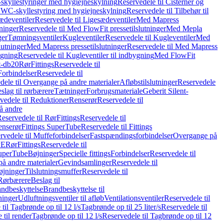
skyllestyringer med hygiejneskylning
Reservedele til Cisterner og
og WC-skyllestyring med hygiejneskylning
Reservedele til Tilbehør til
ædeventiler
Reservedele til Ligesædeventiler
Med Mapress
ninger
Reservedele til Med FlowFit pressetilslutninger
Med Mepla
ger
Tømningsventiler
Kugleventiler
Reservedele til Kugleventiler
Med
lutninger
Med Mapress pressetilslutninger
Reservedele til Med Mapress
ygning
Reservedele til Kugleventiler til indbygning
Med FlowFit
t-db20
Rør
Fittings
Reservedele til
Forbindelser
Reservedele til
dele til Overgange på andre materialer
Afløbstilslutninger
Reservedele
slag til rørbærere
Tætninger
Forbrugsmateriale
Geberit Silent-
vedele til Reduktioner
Renserør
Reservedele til
å andre
eservedele til Rør
Fittings
Reservedele til
enserør
Fittings SuperTube
Reservedele til Fittings
rvedele til Muffeforbindelser
Fastspændingsforbindelser
Overgange på
PE
Rør
Fittings
Reservedele til
SuperTube
Bøjninger
Specielle fittings
Forbindelser
Reservedele til
på andre materialer
Gevindsamlinger
Reservedele til
øjninger
Tilslutningsmuffer
Reservedele til
Rørbærere
Beslag til
ndbeskyttelse
Brandbeskyttelse til
inger
Udluftningsventiler til afløb
Ventilationsventiler
Reservedele til
til Tagbrønde op til 12 l/s
Tagbrønde op til 25 liter/s
Reservedele til
 til render
Tagbrønde op til 12 l/s
Reservedele til Tagbrønde op til 12