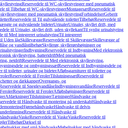
kyllestyring
Reservedele til WC-skyllestyringer med pneumatisk
le til Tilbehør til WC-skyllestyringer
Montagesæt
Reservedele til
skyllestyringer med pneumatisk skyllestyring
Forbindelser
Geberit
letter
Reservedele til Til gulvstående toiletter
Tilbehør
Reservedele til
hængte og gulvstående bideter
Urinaler
Urinaler, skyllet drift, med
dele til Urinaler, skyllet drift, uden skyllekant
Til synlig urinalstyring
e til Med integreret urinalstyring
Til integreret
il Uden låg
Skillevægge
Reservedele til Skillevægge
Skillevægge af
låse og vandlåstilbehør
Skyllerør, skyllerørsbøjninger og
rinalstyringer
Indbygning
Reservedele til Indbygning
Med elektronisk
onisk skyllestyring, batteridrift
Med pneumatisk
ing, netdrift
Reservedele til Med elektronisk skyllestyring,
bygningsdele og ombygningssæt
Reservedele til Indbygningsdele og
 til toiletter, urinaler og bideter
Afløbsgarniturer til toiletter og
eroler
Reservedele til Feroler
Tilslutningssæt
Reservedele til
hetter og dækkapper
Overgangs- og
Reservedele til Sneglevandlåse
Indbygningsvandlåse
Reservedele til
Feroler
Reservedele til Feroler
Afløbsbøjninger
Reservedele til
ger
Afdækninger
Tilslutninger
Tætninger
Håndvaske og
ervedele til Håndvaske til montering på underskab
Håndvaske til
ademontering
Hjørnehåndvaske
Håndvaske til delvis
 underlimning
Reservedele til Håndvaske til
 håndvaske
Vaske
Reservedele til Vaske
Vaske
Reservedele til
øjler
Tilbehør
Dæksel til
 Møbelpakker med små håndvaske
Møbelpakker med håndvaske til