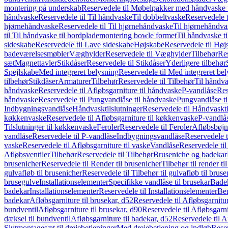
montering på underskab
Reservedele til Møbelpakker med håndvaske t
håndvaske
Reservedele til Til håndvaske
Til dobbeltvaske
Reservedele t
hjørnehåndvaske
Reservedele til Til hjørnehåndvaske
Til hjørnehåndva
til Til håndvaske til bordplademontering bowle formet
Til håndvaske t
sideskabe
Reservedele til Lave sideskabe
Højskabe
Reservedele til Høj
badeværelsesmøbler
Væghylder
Reservedele til Væghylder
Tilbehør
Res
sæt
Magnettavler
Stikdåser
Reservedele til Stikdåser
Yderligere tilbehør
Spejlskabe
Med integreret belysning
Reservedele til Med integreret be
tilbehør
Stikdåser
Armaturer
Tilbehør
Reservedele til Tilbehør
Til håndv
håndvaske
Reservedele til Afløbsgarniture til håndvaske
P-vandlåse
Res
håndvaske
Reservedele til Pungvandlåse til håndvaske
Pungvandlåse t
Indbygningsvandlåse
Håndvasktilslutninger
Reservedele til Håndvaskti
køkkenvaske
Reservedele til Afløbsgarniture til køkkenvaske
P-vandlå
Tilslutninger til køkkenvaske
Feroler
Reservedele til Feroler
Afløbsbøjn
vandlåse
Reservedele til P-vandlåse
Indbygningsvandlåse
Reservedele 
vaske
Reservedele til Afløbsgarniture til vaske
Vandlåse
Reservedele ti
Afløbsventiler
Tilbehør
Reservedele til Tilbehør
Bruseniche og badekar
brusenicher
Reservedele til Render til brusenicher
Tilbehør til render ti
gulvafløb til brusenicher
Reservedele til Tilbehør til gulvafløb til brus
brusegulve
Installationselementer
Specifikke vandlåse til brusekar
Bade
badekar
Installationselementer
Reservedele til Installationselementer
Ben
badekar
Afløbsgarniture til brusekar, d52
Reservedele til Afløbsgarnitur
bundventil
Afløbsgarniture til brusekar, d90
Reservedele til Afløbsgarni
dæksel til bundventil
Afløbsgarniture til badekar, d52
Reservedele til A
Slutmontagesæt til drejebetjeninger
Med drejebetjening og indløb
Reser