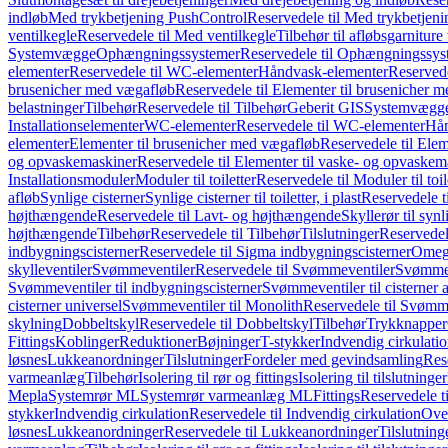
indløb
Med trykbetjening PushControl
Reservedele til Med trykbetjen
ventilkegle
Reservedele til Med ventilkegle
Tilbehør til afløbsgarniture 
Systemvægge
Ophængningssystemer
Reservedele til Ophængningssys
elementer
Reservedele til WC-elementer
Håndvask-elementer
Reserved
brusenicher med vægafløb
Reservedele til Elementer til brusenicher 
belastninger
Tilbehør
Reservedele til Tilbehør
Geberit GIS
Systemvægg
Installationselementer
WC-elementer
Reservedele til WC-elementer
Hån
elementer
Elementer til brusenicher med vægafløb
Reservedele til Ele
og opvaskemaskiner
Reservedele til Elementer til vaske- og opvaskem
Installationsmoduler
Moduler til toiletter
Reservedele til Moduler til toil
afløb
Synlige cisterner
Synlige cisterner til toiletter, i plast
Reservedele til
højthængende
Reservedele til Lavt- og højthængende
Skyllerør til synl
højthængende
Tilbehør
Reservedele til Tilbehør
Tilslutninger
Reservedele
indbygningscisterner
Reservedele til Sigma indbygningscisterner
Omega
skylleventiler
Svømmeventiler
Reservedele til Svømmeventiler
Svømmeve
Svømmeventiler til indbygningscisterner
Svømmeventiler til cisterner 
cisterner universel
Svømmeventiler til Monolith
Reservedele til Svømme
skylning
Dobbeltskyl
Reservedele til Dobbeltskyl
Tilbehør
Trykknapper
Fittings
Koblinger
Reduktioner
Bøjninger
T-stykker
Indvendig cirkulati
løsnes
Lukkeanordninger
Tilslutninger
Fordeler med gevindsamling
Res
varmeanlæg
Tilbehør
Isolering til rør og fittings
Isolering til tilslutninger
Mepla
Systemrør ML
Systemrør varmeanlæg ML
Fittings
Reservedele ti
stykker
Indvendig cirkulation
Reservedele til Indvendig cirkulation
Over
løsnes
Lukkeanordninger
Reservedele til Lukkeanordninger
Tilslutning