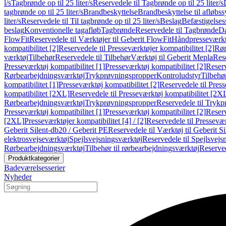
l/s
Tagbrønde op til 25 liter/s
Reservedele til Tagbrønde op til 25 liter/s
tagbrønde op til 25 liter/s
Brandbeskyttelse
Brandbeskyttelse til afløbs
liter/s
Reservedele til Til tagbrønde op til 25 liter/s
Beslag
Befæstigelse
beslag
Konventionelle tagafløb
Tagbrønde
Reservedele til Tagbrønde
Da
FlowFit
Reservedele til Værktøjer til Geberit FlowFit
Håndpresseværkt
kompatibilitet [2]
Reservedele til Presseværktøjer kompatibilitet [2]
Rør
værktøj
Tilbehør
Reservedele til Tilbehør
Værktøj til Geberit Mepla
Rese
Presseværktøj kompatibilitet [1]
Presseværktøj kompatibilitet [2]
Reserv
Rørbearbejdningsværktøj
Trykprøvningspropper
Kontroludstyr
Tilbehø
kompatibilitet [1]
Presseværktøj kompatibilitet [2]
Reservedele til Press
kompatibilitet [2XL]
Reservedele til Presseværktøj kompatibilitet [2X
Rørbearbejdningsværktøj
Trykprøvningspropper
Reservedele til Tryk
Presseværktøj kompatibilitet [1]
Presseværktøj kompatibilitet [2]
Reserv
[2XL]
Presseværktøjer kompatibilitet [4] / [2]
Reservedele til Presseværk
Geberit Silent-db20 / Geberit PE
Reservedele til Værktøj til Geberit S
elektrosvejseværktøj
Spejlsvejsningsværktøj
Reservedele til Spejlsvejs
Rørbearbejdningsværktøj
Tilbehør til rørbearbejdningsværktøj
Reserved
Produktkategorier
Badeværelsesserier
Nyheder