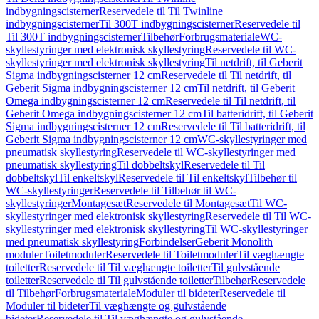
indbygningscisterner
Reservedele til Til Twinline
indbygningscisterner
Til 300T indbygningscisterner
Reservedele til
Til 300T indbygningscisterner
Tilbehør
Forbrugsmateriale
WC-
skyllestyringer med elektronisk skyllestyring
Reservedele til WC-
skyllestyringer med elektronisk skyllestyring
Til netdrift, til Geberit
Sigma indbygningscisterner 12 cm
Reservedele til Til netdrift, til
Geberit Sigma indbygningscisterner 12 cm
Til netdrift, til Geberit
Omega indbygningscisterner 12 cm
Reservedele til Til netdrift, til
Geberit Omega indbygningscisterner 12 cm
Til batteridrift, til Geberit
Sigma indbygningscisterner 12 cm
Reservedele til Til batteridrift, til
Geberit Sigma indbygningscisterner 12 cm
WC-skyllestyringer med
pneumatisk skyllestyring
Reservedele til WC-skyllestyringer med
pneumatisk skyllestyring
Til dobbeltskyl
Reservedele til Til
dobbeltskyl
Til enkeltskyl
Reservedele til Til enkeltskyl
Tilbehør til
WC-skyllestyringer
Reservedele til Tilbehør til WC-
skyllestyringer
Montagesæt
Reservedele til Montagesæt
Til WC-
skyllestyringer med elektronisk skyllestyring
Reservedele til Til WC-
skyllestyringer med elektronisk skyllestyring
Til WC-skyllestyringer
med pneumatisk skyllestyring
Forbindelser
Geberit Monolith
moduler
Toiletmoduler
Reservedele til Toiletmoduler
Til væghængte
toiletter
Reservedele til Til væghængte toiletter
Til gulvstående
toiletter
Reservedele til Til gulvstående toiletter
Tilbehør
Reservedele
til Tilbehør
Forbrugsmateriale
Moduler til bideter
Reservedele til
Moduler til bideter
Til væghængte og gulvstående
bideter
Reservedele til Til væghængte og gulvstående