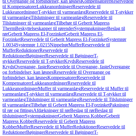
til Overgange og forbindelser, kan løsnes
Kompensatorer
Reservedele
til Kompensatorer
Lukkeanordninger
Reservedele til
Lukkeanordninger
T-stykker til varmeanlæg
Reservedele til T-stykker
til varmeanlæg
Tilslutninger til varmeanlæg
Reservedele til
Tilslutninger til varmeanlæg
Tilbehør til Geberit Mapress
Therm
Beskyttelseskapper til rørender
Systempakninger
Beslag til
rør
Geberit Mapress El-Forzinket
Geberit Mapress El-
Forzinket
Reservedele til Geberit Mapress El-Forzinket
Systemrør
1.0034
Systemrør 1.0215
Nippelrør
Muffer
Reservedele til
Muffer
Reduktioner
Reservedele til
Reduktioner
Bøjninger
Reservedele til Bøjninger
T-
stykker
Reservedele til T-stykker
Kryds
Reservedele til
Kryds
Overgange, faste
Reservedele til Overgange, faste
Overgange
og forbindelser, kan løsnes
Reservedele til Overgange og
forbindelser, kan løsnes
Kompensatorer
Reservedele til
Kompensatorer
Lukkeanordninger
Reservedele til
Lukkeanordninger
Muffer til varmeanlæg
Reservedele til Muffer til
varmeanlæg
T-stykker til varmeanlæg
Reservedele til T-stykker til
varmeanlæg
Tilslutninger til varmeanlæg
Reservedele til Tilslutninger
til varmeanlæg
Tilbehør til Geberit Mapress El-Forzinket
Pakninger
til rør og fittings
Afdækninger til rør
Beslag til rør
Beslag til
tilslutninger
Systempakninger
Geberit Mapress Kobber
Geberit
Mapress Kobber
Reservedele til Geberit Mapress
Kobber
Muffer
Reservedele til Muffer
Reduktioner
Reservedele til
Reduktioner
Bøjninger
Reservedele til Bøjninger
T-