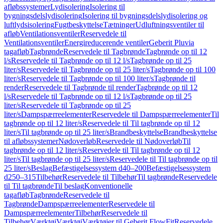
afløbssystemer
Lydisolering
Isolering til
bygningsdelslydisolering
Isolering til bygningsdelslydisolering og
luftlydsisolering
Fugtbeskyttelse
Tætninger
Udluftningsventiler til
afløb
Ventilationsventiler
Reservedele til
Ventilationsventiler
Energireducerende ventiler
Geberit Pluvia
tagafløb
Tagbrønde
Reservedele til Tagbrønde
Tagbrønde op til 12
l/s
Reservedele til Tagbrønde op til 12 l/s
Tagbrønde op til 25
liter/s
Reservedele til Tagbrønde op til 25 liter/s
Tagbrønde op til 100
liter/s
Reservedele til Tagbrønde op til 100 liter/s
Tagbrønde til
render
Reservedele til Tagbrønde til render
Tagbrønde op til 12
l/s
Reservedele til Tagbrønde op til 12 l/s
Tagbrønde op til 25
liter/s
Reservedele til Tagbrønde op til 25
liter/s
Dampspærreelementer
Reservedele til Dampspærreelementer
Til
tagbrønde op til 12 liter/s
Reservedele til Til tagbrønde op til 12
liter/s
Til tagbrønde op til 25 liter/s
Brandbeskyttelse
Brandbeskyttelse
til afløbssystemer
Nødoverløb
Reservedele til Nødoverløb
Til
tagbrønde op til 12 liter/s
Reservedele til Til tagbrønde op til 12
liter/s
Til tagbrønde op til 25 liter/s
Reservedele til Til tagbrønde op til
25 liter/s
Beslag
Befæstigelsessystem d40–200
Befæstigelsessystem
d250–315
Tilbehør
Reservedele til Tilbehør
Til tagbrønde
Reservedele
til Til tagbrønde
Til beslag
Konventionelle
tagafløb
Tagbrønde
Reservedele til
Tagbrønde
Dampspærreelementer
Reservedele til
Dampspærreelementer
Tilbehør
Reservedele til
Tilbehør
Værktøj
Værktøj
Værktøjer til Geberit FlowFit
Reservedele