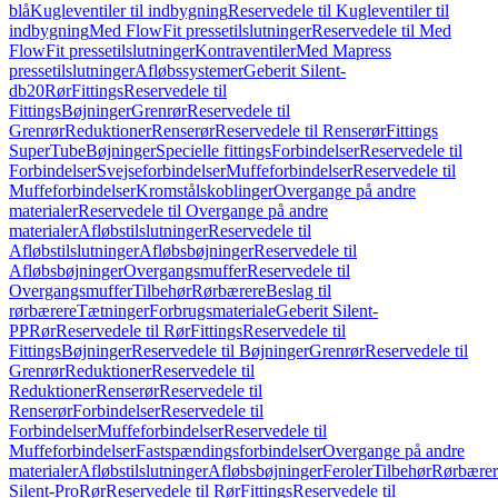
blå
Kugleventiler til indbygning
Reservedele til Kugleventiler til
indbygning
Med FlowFit pressetilslutninger
Reservedele til Med
FlowFit pressetilslutninger
Kontraventiler
Med Mapress
pressetilslutninger
Afløbssystemer
Geberit Silent-
db20
Rør
Fittings
Reservedele til
Fittings
Bøjninger
Grenrør
Reservedele til
Grenrør
Reduktioner
Renserør
Reservedele til Renserør
Fittings
SuperTube
Bøjninger
Specielle fittings
Forbindelser
Reservedele til
Forbindelser
Svejseforbindelser
Muffeforbindelser
Reservedele til
Muffeforbindelser
Kromstålskoblinger
Overgange på andre
materialer
Reservedele til Overgange på andre
materialer
Afløbstilslutninger
Reservedele til
Afløbstilslutninger
Afløbsbøjninger
Reservedele til
Afløbsbøjninger
Overgangsmuffer
Reservedele til
Overgangsmuffer
Tilbehør
Rørbærere
Beslag til
rørbærere
Tætninger
Forbrugsmateriale
Geberit Silent-
PP
Rør
Reservedele til Rør
Fittings
Reservedele til
Fittings
Bøjninger
Reservedele til Bøjninger
Grenrør
Reservedele til
Grenrør
Reduktioner
Reservedele til
Reduktioner
Renserør
Reservedele til
Renserør
Forbindelser
Reservedele til
Forbindelser
Muffeforbindelser
Reservedele til
Muffeforbindelser
Fastspændingsforbindelser
Overgange på andre
materialer
Afløbstilslutninger
Afløbsbøjninger
Feroler
Tilbehør
Rørbærer
Silent-Pro
Rør
Reservedele til Rør
Fittings
Reservedele til