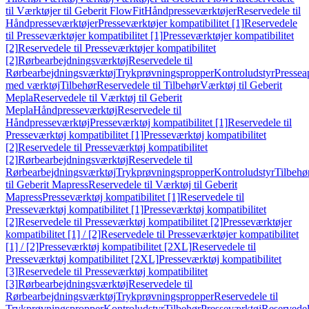
til Værktøjer til Geberit FlowFit
Håndpresseværktøjer
Reservedele til
Håndpresseværktøjer
Presseværktøjer kompatibilitet [1]
Reservedele
til Presseværktøjer kompatibilitet [1]
Presseværktøjer kompatibilitet
[2]
Reservedele til Presseværktøjer kompatibilitet
[2]
Rørbearbejdningsværktøj
Reservedele til
Rørbearbejdningsværktøj
Trykprøvningspropper
Kontroludstyr
Pressea
med værktøj
Tilbehør
Reservedele til Tilbehør
Værktøj til Geberit
Mepla
Reservedele til Værktøj til Geberit
Mepla
Håndpresseværktøj
Reservedele til
Håndpresseværktøj
Presseværktøj kompatibilitet [1]
Reservedele til
Presseværktøj kompatibilitet [1]
Presseværktøj kompatibilitet
[2]
Reservedele til Presseværktøj kompatibilitet
[2]
Rørbearbejdningsværktøj
Reservedele til
Rørbearbejdningsværktøj
Trykprøvningspropper
Kontroludstyr
Tilbehø
til Geberit Mapress
Reservedele til Værktøj til Geberit
Mapress
Presseværktøj kompatibilitet [1]
Reservedele til
Presseværktøj kompatibilitet [1]
Presseværktøj kompatibilitet
[2]
Reservedele til Presseværktøj kompatibilitet [2]
Presseværktøjer
kompatibilitet [1] / [2]
Reservedele til Presseværktøjer kompatibilitet
[1] / [2]
Presseværktøj kompatibilitet [2XL]
Reservedele til
Presseværktøj kompatibilitet [2XL]
Presseværktøj kompatibilitet
[3]
Reservedele til Presseværktøj kompatibilitet
[3]
Rørbearbejdningsværktøj
Reservedele til
Rørbearbejdningsværktøj
Trykprøvningspropper
Reservedele til
Trykprøvningspropper
Kontroludstyr
Tilbehør
Presseværktøj
Reservede