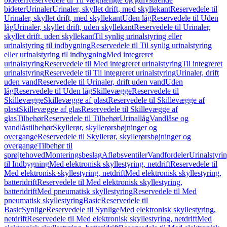
bideter
Urinaler
Urinaler, skyllet drift, med skyllekant
Reservedele til
Urinaler, skyllet drift, med skyllekant
Uden låg
Reservedele til Uden
låg
Urinaler, skyllet drift, uden skyllekant
Reservedele til Urinaler,
skyllet drift, uden skyllekant
Til synlig urinalstyring eller
urinalstyring til indbygning
Reservedele til Til synlig urinalstyring
eller urinalstyring til indbygning
Med integreret
urinalstyring
Reservedele til Med integreret urinalstyring
Til integreret
urinalstyring
Reservedele til Til integreret urinalstyring
Urinaler, drift
uden vand
Reservedele til Urinaler, drift uden vand
Uden
låg
Reservedele til Uden låg
Skillevægge
Reservedele til
Skillevægge
Skillevægge af plast
Reservedele til Skillevægge af
plast
Skillevægge af glas
Reservedele til Skillevægge af
glas
Tilbehør
Reservedele til Tilbehør
Urinallåg
Vandlåse og
vandlåstilbehør
Skyllerør, skyllerørsbøjninger og
overgange
Reservedele til Skyllerør, skyllerørsbøjninger og
overgange
Tilbehør til
sprøjtehoved
Monteringsbeslag
Afløbsventiler
Vandfordeler
Urinalstyri
til Indbygning
Med elektronisk skyllestyring, netdrift
Reservedele til
Med elektronisk skyllestyring, netdrift
Med elektronisk skyllestyring,
batteridrift
Reservedele til Med elektronisk skyllestyring,
batteridrift
Med pneumatisk skyllestyring
Reservedele til Med
pneumatisk skyllestyring
Basic
Reservedele til
Basic
Synlige
Reservedele til Synlige
Med elektronisk skyllestyring,
netdrift
Reservedele til Med elektronisk skyllestyring, netdrift
Med