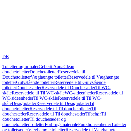
DK
Toiletter og urinaler
Geberit AquaClean
douchetoiletter
Douchetoiletter
Reservedele til
Douchetoiletter
Væghængte toiletter
Reservedele til Væghængte
toiletter
Gulvstående toiletter
Reservedele til Gulvstående
toiletter
Douchesæder
Reservedele til Douchesæder
Til WC-
skåle
Reservedele til Til WC-skåle
WC-sideenheder
Reservedele til
WC-sideenheder
Til WC-skåle
Reservedele til Til WC-
skåle
Designplader
Reservedele til Designplader
Til
douchetoiletter
Reservedele til Til douchetoiletter
Til
douchesæder
Reservedele til Til douchesæder
Tilbehør
Til
douchetoiletter
Til douchesæder og
douchetoiletter
Toiletter
Forbrugsmateriale
Funktionsenheder
Toiletter
og toiletsæder
Væghængte toiletter
Reservedele til Væghængte