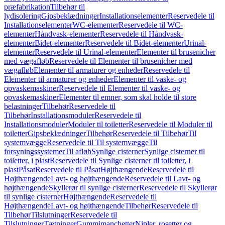
præfabrikation
Tilbehør til
lydisolering
Gipsbeklædninger
Installationselementer
Reservedele til
Installationselementer
WC-elementer
Reservedele til WC-
elementer
Håndvask-elementer
Reservedele til Håndvask-
elementer
Bidet-elementer
Reservedele til Bidet-elementer
Urinal-
elementer
Reservedele til Urinal-elementer
Elementer til brusenicher
med vægafløb
Reservedele til Elementer til brusenicher med
vægafløb
Elementer til armaturer og enheder
Reservedele til
Elementer til armaturer og enheder
Elementer til vaske- og
opvaskemaskiner
Reservedele til Elementer til vaske- og
opvaskemaskiner
Elementer til emner, som skal holde til store
belastninger
Tilbehør
Reservedele til
Tilbehør
Installationsmoduler
Reservedele til
Installationsmoduler
Moduler til toiletter
Reservedele til Moduler til
toiletter
Gipsbeklædninger
Tilbehør
Reservedele til Tilbehør
Til
systemvægge
Reservedele til Til systemvægge
Til
forsyningssystemer
Til afløb
Synlige cisterner
Synlige cisterner til
toiletter, i plast
Reservedele til Synlige cisterner til toiletter, i
plast
Påsat
Reservedele til Påsat
Højthængende
Reservedele til
Højthængende
Lavt- og højthængende
Reservedele til Lavt- og
højthængende
Skyllerør til synlige cisterner
Reservedele til Skyllerør
til synlige cisterner
Højthængende
Reservedele til
Højthængende
Lavt- og højthængende
Tilbehør
Reservedele til
Tilbehør
Tilslutninger
Reservedele til
Tilslutninger
Tætninger
Gummimanchetter
Nipler, rosetter og