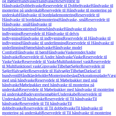
og møbler
Håndvaske
Håndvaske
Reservedele til
Håndvaske
Dobbeltvaske
Reservedele til Dobbeltvaske
Håndvaske til
montering på underskab
Reservedele til Håndvaske til montering på
underskab
Håndvaske til bordplademontering
Reservedele til
Håndvaske til bordplademontering
Håndvaske, små
Reservedele til
Håndvaske, små
Håndvaske til
bordplademontering
Hjørnehåndvaske
Håndvaske til delvis
indbygning
Reservedele til Håndvaske til delvis
indbygning
Håndvaske til indbygning
Reservedele til Håndvaske til
indbygning
Håndvaske til underlimning
Reservedele til Håndvaske til
underlimning
Hjørnehåndvaske
Håndvaske model
Comfort
Håndvaske til børn
Håndvaske
Vaskerender
Andre
håndvaske
Reservedele til Andre håndvaske
Vaske
Reservedele til
Vaske
Vaske
Reservedele til Vaske
Multifunktionel vask
Reservedele
til Multifunktionel vask
Gipsvaske
Tilbehør
Søjler
Reservedele til
Søjler
Halvsøjler
Reservedele til Halvsøjler
Tilbehør
Dæksel til
bundventil
Håndklædeholder
Monteringsbeslag
Dekorationsplader
Vægh
med små håndvaske
Reservedele til Møbelpakker med små
håndvaske
Møbelpakker med håndvaske til montering på
underskab
Reservedele til Møbelpakker med håndvaske til montering
på underskab
Badeværelsesmøbler
Underskabe
Reservedele til
Underskabe
Til håndvaske
Reservedele til Til håndvaske
Til
håndvaske
Reservedele til Til håndvaske
Til
dobbeltvaske
Reservedele til Til dobbeltvaske
Til håndvaske til
montering på underskab
Reservedele til Til håndvaske til montering