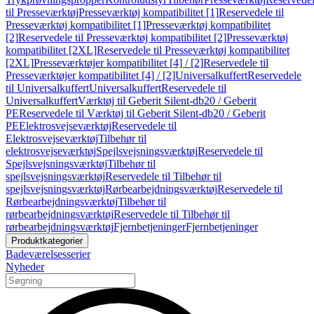
til Presseværktøj
Presseværktøj kompatibilitet [1]
Reservedele til
Presseværktøj kompatibilitet [1]
Presseværktøj kompatibilitet
[2]
Reservedele til Presseværktøj kompatibilitet [2]
Presseværktøj
kompatibilitet [2XL]
Reservedele til Presseværktøj kompatibilitet
[2XL]
Presseværktøjer kompatibilitet [4] / [2]
Reservedele til
Presseværktøjer kompatibilitet [4] / [2]
Universalkuffert
Reservedele
til Universalkuffert
Universalkuffert
Reservedele til
Universalkuffert
Værktøj til Geberit Silent-db20 / Geberit
PE
Reservedele til Værktøj til Geberit Silent-db20 / Geberit
PE
Elektrosvejseværktøj
Reservedele til
Elektrosvejseværktøj
Tilbehør til
elektrosvejseværktøj
Spejlsvejsningsværktøj
Reservedele til
Spejlsvejsningsværktøj
Tilbehør til
spejlsvejsningsværktøj
Reservedele til Tilbehør til
spejlsvejsningsværktøj
Rørbearbejdningsværktøj
Reservedele til
Rørbearbejdningsværktøj
Tilbehør til
rørbearbejdningsværktøj
Reservedele til Tilbehør til
rørbearbejdningsværktøj
Fjernbetjeninger
Fjernbetjeninger
Produktkategorier
Badeværelsesserier
Nyheder