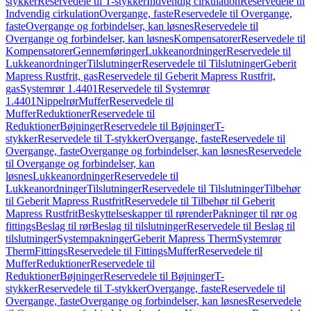
stykker
Reservedele til T-stykker
Indvendig cirkulation
Reservedele til
Indvendig cirkulation
Overgange, faste
Reservedele til Overgange,
faste
Overgange og forbindelser, kan løsnes
Reservedele til
Overgange og forbindelser, kan løsnes
Kompensatorer
Reservedele til
Kompensatorer
Gennemføringer
Lukkeanordninger
Reservedele til
Lukkeanordninger
Tilslutninger
Reservedele til Tilslutninger
Geberit
Mapress Rustfrit, gas
Reservedele til Geberit Mapress Rustfrit,
gas
Systemrør 1.4401
Reservedele til Systemrør
1.4401
Nippelrør
Muffer
Reservedele til
Muffer
Reduktioner
Reservedele til
Reduktioner
Bøjninger
Reservedele til Bøjninger
T-
stykker
Reservedele til T-stykker
Overgange, faste
Reservedele til
Overgange, faste
Overgange og forbindelser, kan løsnes
Reservedele
til Overgange og forbindelser, kan
løsnes
Lukkeanordninger
Reservedele til
Lukkeanordninger
Tilslutninger
Reservedele til Tilslutninger
Tilbehør
til Geberit Mapress Rustfrit
Reservedele til Tilbehør til Geberit
Mapress Rustfrit
Beskyttelseskapper til rørender
Pakninger til rør og
fittings
Beslag til rør
Beslag til tilslutninger
Reservedele til Beslag til
tilslutninger
Systempakninger
Geberit Mapress Therm
Systemrør
Therm
Fittings
Reservedele til Fittings
Muffer
Reservedele til
Muffer
Reduktioner
Reservedele til
Reduktioner
Bøjninger
Reservedele til Bøjninger
T-
stykker
Reservedele til T-stykker
Overgange, faste
Reservedele til
Overgange, faste
Overgange og forbindelser, kan løsnes
Reservedele