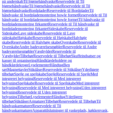
på underskab
Til hjørnehåndvaske
Reservedele til Til
hjørnehåndvaske
Til hjørnehåndvaske
Reservedele til Til
hjørnehåndvaske
Bordplader
Reservedele til Bordplader
Til
håndvaske til bordplademontering bowle formet
Reservedele til Til
håndvaske til bordplademontering bowle formet
Til håndvaske til
bordplademontering firkantet
Reservedele til Til håndvaske til
bordplademontering firkantet
Sideskabe
Reservedele til
Sideskabe
Lave sideskabe
Reservedele til Lave
sideskabe
Højskabe
Reservedele til Højskabe
Halvhøje
skabe
Reservedele til Halvhøje skabe
Overskabe
Reservedele til
Overskabe
Andre badeværelsesmøbler
Reservedele til Andre
badeværelsesmøbler
Væghylder
Reservedele til
Væghylder
Tilbehør
Reservedele til Tilbehør
Skuffeindsatser og
kasser til organisering
Håndklædeholdere og
håndklædekroge
Lyselementer
Håndtag
Ben
sæt
Magnettavler
Stikdåser
Reservedele til Stikdåser
Yderligere
tilbehør
Spejle og spejlskabe
Spejle
Reservedele til Spejle
Med
integreret belysning
Reservedele til Med integreret
belysning
Spejlskabe
Reservedele til Spejlskabe
Med integreret
belysning
Reservedele til Med integreret belysning
Uden integreret
belysning
Reservedele til Uden integreret
belysning
Tilbehør
Lyselementer
Håndtag
Yderligere
tilbehør
Stikdåser
Armaturer
Tilbehør
Reservedele til Tilbehør
Til
håndvaskarmaturer
Reservedele til Til
håndvaskarmaturer
Apparattilslutninger til vaskeplads, køkkenvask,