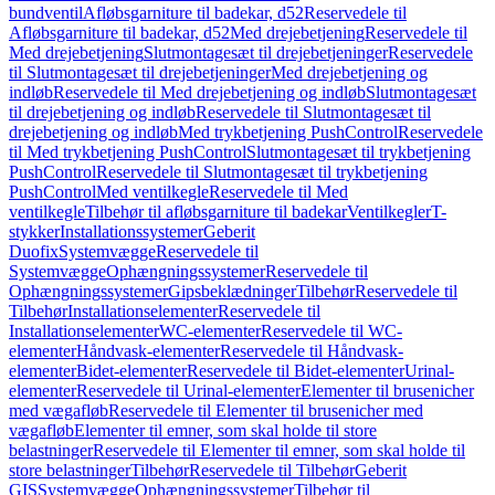
bundventil
Afløbsgarniture til badekar, d52
Reservedele til
Afløbsgarniture til badekar, d52
Med drejebetjening
Reservedele til
Med drejebetjening
Slutmontagesæt til drejebetjeninger
Reservedele
til Slutmontagesæt til drejebetjeninger
Med drejebetjening og
indløb
Reservedele til Med drejebetjening og indløb
Slutmontagesæt
til drejebetjening og indløb
Reservedele til Slutmontagesæt til
drejebetjening og indløb
Med trykbetjening PushControl
Reservedele
til Med trykbetjening PushControl
Slutmontagesæt til trykbetjening
PushControl
Reservedele til Slutmontagesæt til trykbetjening
PushControl
Med ventilkegle
Reservedele til Med
ventilkegle
Tilbehør til afløbsgarniture til badekar
Ventilkegler
T-
stykker
Installationssystemer
Geberit
Duofix
Systemvægge
Reservedele til
Systemvægge
Ophængningssystemer
Reservedele til
Ophængningssystemer
Gipsbeklædninger
Tilbehør
Reservedele til
Tilbehør
Installationselementer
Reservedele til
Installationselementer
WC-elementer
Reservedele til WC-
elementer
Håndvask-elementer
Reservedele til Håndvask-
elementer
Bidet-elementer
Reservedele til Bidet-elementer
Urinal-
elementer
Reservedele til Urinal-elementer
Elementer til brusenicher
med vægafløb
Reservedele til Elementer til brusenicher med
vægafløb
Elementer til emner, som skal holde til store
belastninger
Reservedele til Elementer til emner, som skal holde til
store belastninger
Tilbehør
Reservedele til Tilbehør
Geberit
GIS
Systemvægge
Ophængningssystemer
Tilbehør til