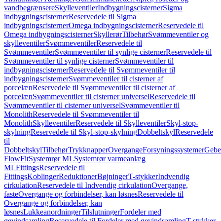
vandbegrænsere
Skylleventiler
Indbygningscisterner
Sigma
indbygningscisterner
Reservedele til Sigma
indbygningscisterner
Omega indbygningscisterner
Reservedele til
Omega indbygningscisterner
Skyllerør
Tilbehør
Svømmeventiler og
skylleventiler
Svømmeventiler
Reservedele til
Svømmeventiler
Svømmeventiler til synlige cisterner
Reservedele til
Svømmeventiler til synlige cisterner
Svømmeventiler til
indbygningscisterner
Reservedele til Svømmeventiler til
indbygningscisterner
Svømmeventiler til cisterner af
porcelæn
Reservedele til Svømmeventiler til cisterner af
porcelæn
Svømmeventiler til cisterner universel
Reservedele til
Svømmeventiler til cisterner universel
Svømmeventiler til
Monolith
Reservedele til Svømmeventiler til
Monolith
Skylleventiler
Reservedele til Skylleventiler
Skyl-stop-
skylning
Reservedele til Skyl-stop-skylning
Dobbeltskyl
Reservedele
til
Dobbeltskyl
Tilbehør
Trykknapper
Overgange
Forsyningssystemer
Geber
FlowFit
Systemrør ML
Systemrør varmeanlæg
ML
Fittings
Reservedele til
Fittings
Koblinger
Reduktioner
Bøjninger
T-stykker
Indvendig
cirkulation
Reservedele til Indvendig cirkulation
Overgange,
faste
Overgange og forbindelser, kan løsnes
Reservedele til
Overgange og forbindelser, kan
løsnes
Lukkeanordninger
Tilslutninger
Fordeler med
gevindsamling
Reservedele til Fordeler med gevindsamling
T-stykker