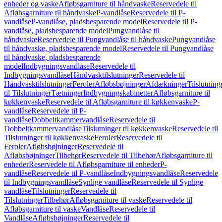
enheder og vaske
Afløbsgarniture til håndvaske
Reservedele til
Afløbsgarniture til håndvaske
P-vandlåse
Reservedele til P-
vandlåse
P-vandlåse, pladsbesparende model
Reservedele til P-
vandlåse, pladsbesparende model
Pungvandlåse til
håndvaske
Reservedele til Pungvandlåse til håndvaske
Pungvandlåse
til håndvaske, pladsbesparende model
Reservedele til Pungvandlåse
til håndvaske, pladsbesparende
model
Indbygningsvandlåse
Reservedele til
Indbygningsvandlåse
Håndvasktilslutninger
Reservedele til
Håndvasktilslutninger
Feroler
Afløbsbøjninger
Afdækninger
Tilslutning
til Tilslutninger
Tætninger
Indbygningskabinetter
Afløbsgarniture til
køkkenvaske
Reservedele til Afløbsgarniture til køkkenvaske
P-
vandlåse
Reservedele til P-
vandlåse
Dobbeltkammervandlåse
Reservedele til
Dobbeltkammervandlåse
Tilslutninger til køkkenvaske
Reservedele til
Tilslutninger til køkkenvaske
Feroler
Reservedele til
Feroler
Afløbsbøjninger
Reservedele til
Afløbsbøjninger
Tilbehør
Reservedele til Tilbehør
Afløbsgarniture til
enheder
Reservedele til Afløbsgarniture til enheder
P-
vandlåse
Reservedele til P-vandlåse
Indbygningsvandlåse
Reservedele
til Indbygningsvandlåse
Synlige vandlåse
Reservedele til Synlige
vandlåse
Tilslutninger
Reservedele til
Tilslutninger
Tilbehør
Afløbsgarniture til vaske
Reservedele til
Afløbsgarniture til vaske
Vandlåse
Reservedele til
Vandlåse
Afløbsbøjninger
Reservedele til