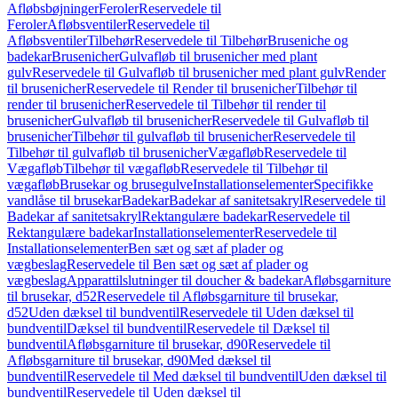
Afløbsbøjninger
Feroler
Reservedele til
Feroler
Afløbsventiler
Reservedele til
Afløbsventiler
Tilbehør
Reservedele til Tilbehør
Bruseniche og
badekar
Brusenicher
Gulvafløb til brusenicher med plant
gulv
Reservedele til Gulvafløb til brusenicher med plant gulv
Render
til brusenicher
Reservedele til Render til brusenicher
Tilbehør til
render til brusenicher
Reservedele til Tilbehør til render til
brusenicher
Gulvafløb til brusenicher
Reservedele til Gulvafløb til
brusenicher
Tilbehør til gulvafløb til brusenicher
Reservedele til
Tilbehør til gulvafløb til brusenicher
Vægafløb
Reservedele til
Vægafløb
Tilbehør til vægafløb
Reservedele til Tilbehør til
vægafløb
Brusekar og brusegulve
Installationselementer
Specifikke
vandlåse til brusekar
Badekar
Badekar af sanitetsakryl
Reservedele til
Badekar af sanitetsakryl
Rektangulære badekar
Reservedele til
Rektangulære badekar
Installationselementer
Reservedele til
Installationselementer
Ben sæt og sæt af plader og
vægbeslag
Reservedele til Ben sæt og sæt af plader og
vægbeslag
Apparattilslutninger til doucher & badekar
Afløbsgarniture
til brusekar, d52
Reservedele til Afløbsgarniture til brusekar,
d52
Uden dæksel til bundventil
Reservedele til Uden dæksel til
bundventil
Dæksel til bundventil
Reservedele til Dæksel til
bundventil
Afløbsgarniture til brusekar, d90
Reservedele til
Afløbsgarniture til brusekar, d90
Med dæksel til
bundventil
Reservedele til Med dæksel til bundventil
Uden dæksel til
bundventil
Reservedele til Uden dæksel til