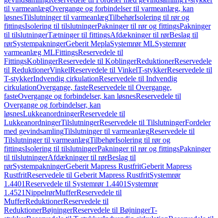
til varmeanlæg
Overgange og forbindelser til varmeanlæg, kan
løsnes
Tilslutninger til varmeanlæg
Tilbehør
Isolering til rør og
fittings
Isolering til tilslutninger
Pakninger til rør og fittings
Pakninger
til tilslutninger
Tætninger til fittings
Afdækninger til rør
Beslag til
rør
Systempakninger
Geberit Mepla
Systemrør ML
Systemrør
varmeanlæg ML
Fittings
Reservedele til
Fittings
Koblinger
Reservedele til Koblinger
Reduktioner
Reservedele
til Reduktioner
Vinkel
Reservedele til Vinkel
T-stykker
Reservedele til
T-stykker
Indvendig cirkulation
Reservedele til Indvendig
cirkulation
Overgange, faste
Reservedele til Overgange,
faste
Overgange og forbindelser, kan løsnes
Reservedele til
Overgange og forbindelser, kan
løsnes
Lukkeanordninger
Reservedele til
Lukkeanordninger
Tilslutninger
Reservedele til Tilslutninger
Fordeler
med gevindsamling
Tilslutninger til varmeanlæg
Reservedele til
Tilslutninger til varmeanlæg
Tilbehør
Isolering til rør og
fittings
Isolering til tilslutninger
Pakninger til rør og fittings
Pakninger
til tilslutninger
Afdækninger til rør
Beslag til
rør
Systempakninger
Geberit Mapress Rustfrit
Geberit Mapress
Rustfrit
Reservedele til Geberit Mapress Rustfrit
Systemrør
1.4401
Reservedele til Systemrør 1.4401
Systemrør
1.4521
Nippelrør
Muffer
Reservedele til
Muffer
Reduktioner
Reservedele til
Reduktioner
Bøjninger
Reservedele til Bøjninger
T-