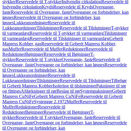
stykker
Reservedele til T-stykker
Indvendig cirkulation
Reservedele til
Indvendig cirkulation
Kryds
Reservedele til Kryds
Overgange,
faste
Reservedele til Overgange, faste
Overgange og forbindelser, kan
løsnes
Reservedele til Overgange og forbindelser, kan
løsnes
Lukkeanordninger
Reservedele til
Lukkeanordninger
Tilslutninger
Reservedele til Tilslutninger
T-stykker
til varmeanlæg
Reservedele til T-stykker til varmeanlæg
Tilslutninger
til varmeanlæg
Reservedele til Tilslutninger til varmeanlæg
Geberit
Mapress Kobber, gas
Reservedele til Geberit Mapress Kobber,
gas
Muffer
Reservedele til Muffer
Reduktioner
Reservedele til
Reduktioner
Bøjninger
Reservedele til Bøjninger
T-
stykker
Reservedele til T-stykker
Overgange, faste
Reservedele til
Overgange, faste
Overgange og forbindelser, kan løsnes
Reservedele
til Overgange og forbindelser, kan
løsnes
Lukkeanordninger
Reservedele til
Lukkeanordninger
Tilslutninger
Reservedele til Tilslutninger
Tilbehør
til Geberit Mapress Kobber
Isolering til tilslutninger
Pakninger til rør
og fittings
Afdækninger til rør
Beslag til rør
Systempakninger
Geberit
Mapress CuNiFe
Geberit Mapress CuNiFe
Reservedele til Geberit
Mapress CuNiFe
Systemrør 2.1972
Muffer
Reservedele til
Muffer
Reduktioner
Reservedele til
Reduktioner
Bøjninger
Reservedele til Bøjninger
T-
stykker
Reservedele til T-stykker
Overgange, faste
Reservedele til
Overgange, faste
Overgange og forbindelser, kan løsnes
Reservedele
til Overgange og forbindelser, kan