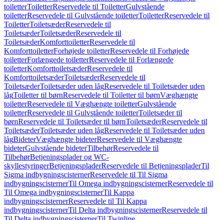
toiletter
Toiletter
Reservedele til Toiletter
Gulvstående
toiletter
Reservedele til Gulvstående toiletter
Toiletter
Reservedele til
Toiletter
Toiletsæder
Reservedele til
Toiletsæder
Toiletsæder
Reservedele til
Toiletsæder
Komforttoiletter
Reservedele til
Komforttoiletter
Forhøjede toiletter
Reservedele til Forhøjede
toiletter
Forlængede toiletter
Reservedele til Forlængede
toiletter
Komforttoiletsæder
Reservedele til
Komforttoiletsæder
Toiletsæder
Reservedele til
Toiletsæder
Toiletsæder uden låg
Reservedele til Toiletsæder uden
låg
Toiletter til børn
Reservedele til Toiletter til børn
Væghængte
toiletter
Reservedele til Væghængte toiletter
Gulvstående
toiletter
Reservedele til Gulvstående toiletter
Toiletsæder til
børn
Reservedele til Toiletsæder til børn
Toiletsæder
Reservedele til
Toiletsæder
Toiletsæder uden låg
Reservedele til Toiletsæder uden
låg
Bideter
Væghængte bideter
Reservedele til Væghængte
bideter
Gulvstående bideter
Tilbehør
Reservedele til
Tilbehør
Betjeningsplader og WC-
skyllestyringer
Betjeningsplader
Reservedele til Betjeningsplader
Til
Sigma indbygningscisterner
Reservedele til Til Sigma
indbygningscisterner
Til Omega indbygningscisterner
Reservedele til
Til Omega indbygningscisterner
Til Kappa
indbygningscisterner
Reservedele til Til Kappa
indbygningscisterner
Til Delta indbygningscisterner
Reservedele til
Til Delta indbygningscisterner
Til Twinline