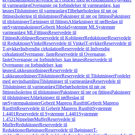
til varmeanlæg
Overgange og forbindelser til varmeanlæg, kan
løsnes
Tilslutninger til varmeanlæg
Tilbehør
Isolering til rør og
fittings
Isolering til tilslutninger
Pakninger til rør og fittings
Pakninger
til tilslutninger
Tætninger til fittings
Afdækninger til rør
Beslag til
rør
Systempakninger
Geberit Mepla
Systemrør ML
Systemrør
varmeanlæg ML
Fittings
Reservedele til
Fittings
Koblinger
Reservedele til Koblinger
Reduktioner
Reservedele
til Reduktioner
Vinkel
Reservedele til Vinkel
T-stykker
Reservedele til
T-stykker
Indvendig cirkulation
Reservedele til Indvendig
cirkulation
Overgange, faste
Reservedele til Overgange,
faste
Overgange og forbindelser, kan løsnes
Reservedele til
Overgange og forbindelser, kan
løsnes
Lukkeanordninger
Reservedele til
Lukkeanordninger
Tilslutninger
Reservedele til Tilslutninger
Fordeler
med gevindsamling
Tilslutninger til varmeanlæg
Reservedele til
Tilslutninger til varmeanlæg
Tilbehør
Isolering til rør og
fittings
Isolering til tilslutninger
Pakninger til rør og fittings
Pakninger
til tilslutninger
Afdækninger til rør
Beslag til
rør
Systempakninger
Geberit Mapress Rustfrit
Geberit Mapress
Rustfrit
Reservedele til Geberit Mapress Rustfrit
Systemrør
1.4401
Reservedele til Systemrør 1.4401
Systemrør
1.4521
Nippelrør
Muffer
Reservedele til
Muffer
Reduktioner
Reservedele til
Reduktioner
Bøjninger
Reservedele til Bøjninger
T-