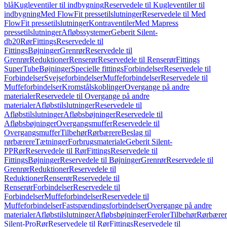
blå
Kugleventiler til indbygning
Reservedele til Kugleventiler til
indbygning
Med FlowFit pressetilslutninger
Reservedele til Med
FlowFit pressetilslutninger
Kontraventiler
Med Mapress
pressetilslutninger
Afløbssystemer
Geberit Silent-
db20
Rør
Fittings
Reservedele til
Fittings
Bøjninger
Grenrør
Reservedele til
Grenrør
Reduktioner
Renserør
Reservedele til Renserør
Fittings
SuperTube
Bøjninger
Specielle fittings
Forbindelser
Reservedele til
Forbindelser
Svejseforbindelser
Muffeforbindelser
Reservedele til
Muffeforbindelser
Kromstålskoblinger
Overgange på andre
materialer
Reservedele til Overgange på andre
materialer
Afløbstilslutninger
Reservedele til
Afløbstilslutninger
Afløbsbøjninger
Reservedele til
Afløbsbøjninger
Overgangsmuffer
Reservedele til
Overgangsmuffer
Tilbehør
Rørbærere
Beslag til
rørbærere
Tætninger
Forbrugsmateriale
Geberit Silent-
PP
Rør
Reservedele til Rør
Fittings
Reservedele til
Fittings
Bøjninger
Reservedele til Bøjninger
Grenrør
Reservedele til
Grenrør
Reduktioner
Reservedele til
Reduktioner
Renserør
Reservedele til
Renserør
Forbindelser
Reservedele til
Forbindelser
Muffeforbindelser
Reservedele til
Muffeforbindelser
Fastspændingsforbindelser
Overgange på andre
materialer
Afløbstilslutninger
Afløbsbøjninger
Feroler
Tilbehør
Rørbærer
Silent-Pro
Rør
Reservedele til Rør
Fittings
Reservedele til