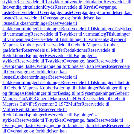
stykker
Reservedele til T-stykker
Indvendig cirkulation
Reservedele til
Indvendig cirkulation
Kryds
Reservedele til Kryds
Overgange,
faste
Reservedele til Overgange, faste
Overgange og forbindelser, kan
løsnes
Reservedele til Overgange og forbindelser, kan
løsnes
Lukkeanordninger
Reservedele til
Lukkeanordninger
Tilslutninger
Reservedele til Tilslutninger
T-stykker
til varmeanlæg
Reservedele til T-stykker til varmeanlæg
Tilslutninger
til varmeanlæg
Reservedele til Tilslutninger til varmeanlæg
Geberit
Mapress Kobber, gas
Reservedele til Geberit Mapress Kobber,
gas
Muffer
Reservedele til Muffer
Reduktioner
Reservedele til
Reduktioner
Bøjninger
Reservedele til Bøjninger
T-
stykker
Reservedele til T-stykker
Overgange, faste
Reservedele til
Overgange, faste
Overgange og forbindelser, kan løsnes
Reservedele
til Overgange og forbindelser, kan
løsnes
Lukkeanordninger
Reservedele til
Lukkeanordninger
Tilslutninger
Reservedele til Tilslutninger
Tilbehør
til Geberit Mapress Kobber
Isolering til tilslutninger
Pakninger til rør
og fittings
Afdækninger til rør
Beslag til rør
Systempakninger
Geberit
Mapress CuNiFe
Geberit Mapress CuNiFe
Reservedele til Geberit
Mapress CuNiFe
Systemrør 2.1972
Muffer
Reservedele til
Muffer
Reduktioner
Reservedele til
Reduktioner
Bøjninger
Reservedele til Bøjninger
T-
stykker
Reservedele til T-stykker
Overgange, faste
Reservedele til
Overgange, faste
Overgange og forbindelser, kan løsnes
Reservedele
til Overgange og forbindelser, kan