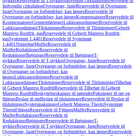
stykker
Reservedele til T-stykker
Indvendig cirkulation
Reservedele til
Indvendig cirkulation
Overgange, faste
Reservedele til Overgange,
faste
Overgange og forbindelser, kan løsnes
Reservedele til
Overgange og forbindelser, kan løsnes
Kompensatorer
Reservedele til
Kompensatorer
Gennemføringer
Lukkeanordninger
Reservedele til
Lukkeanordninger
Tilslutninger
Reservedele til Tilslutninger
Geberit
Mapress Rustfrit, gas
Reservedele til Geberit Mapress Rustfrit,
gas
Systemrør 1.4401
Reservedele til Systemrør
1.4401
Nippelrør
Muffer
Reservedele til
Muffer
Reduktioner
Reservedele til
Reduktioner
Bøjninger
Reservedele til Bøjninger
T-
stykker
Reservedele til T-stykker
Overgange, faste
Reservedele til
Overgange, faste
Overgange og forbindelser, kan løsnes
Reservedele
til Overgange og forbindelser, kan
løsnes
Lukkeanordninger
Reservedele til
Lukkeanordninger
Tilslutninger
Reservedele til Tilslutninger
Tilbehør
til Geberit Mapress Rustfrit
Reservedele til Tilbehør til Geberit
Mapress Rustfrit
Beskyttelseskapper til rørender
Pakninger til rør og
fittings
Beslag til rør
Beslag til tilslutninger
Reservedele til Beslag til
tilslutninger
Systempakninger
Geberit Mapress Therm
Systemrør
Therm
Fittings
Reservedele til Fittings
Muffer
Reservedele til
Muffer
Reduktioner
Reservedele til
Reduktioner
Bøjninger
Reservedele til Bøjninger
T-
stykker
Reservedele til T-stykker
Overgange, faste
Reservedele til
Overgange, faste
Overgange og forbindelser, kan løsnes
Reservedele