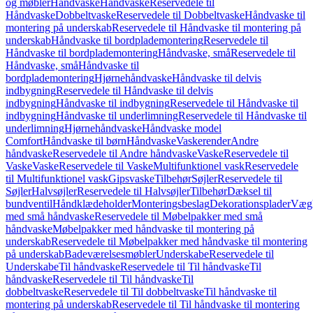
og møbler
Håndvaske
Håndvaske
Reservedele til
Håndvaske
Dobbeltvaske
Reservedele til Dobbeltvaske
Håndvaske til
montering på underskab
Reservedele til Håndvaske til montering på
underskab
Håndvaske til bordplademontering
Reservedele til
Håndvaske til bordplademontering
Håndvaske, små
Reservedele til
Håndvaske, små
Håndvaske til
bordplademontering
Hjørnehåndvaske
Håndvaske til delvis
indbygning
Reservedele til Håndvaske til delvis
indbygning
Håndvaske til indbygning
Reservedele til Håndvaske til
indbygning
Håndvaske til underlimning
Reservedele til Håndvaske til
underlimning
Hjørnehåndvaske
Håndvaske model
Comfort
Håndvaske til børn
Håndvaske
Vaskerender
Andre
håndvaske
Reservedele til Andre håndvaske
Vaske
Reservedele til
Vaske
Vaske
Reservedele til Vaske
Multifunktionel vask
Reservedele
til Multifunktionel vask
Gipsvaske
Tilbehør
Søjler
Reservedele til
Søjler
Halvsøjler
Reservedele til Halvsøjler
Tilbehør
Dæksel til
bundventil
Håndklædeholder
Monteringsbeslag
Dekorationsplader
Vægh
med små håndvaske
Reservedele til Møbelpakker med små
håndvaske
Møbelpakker med håndvaske til montering på
underskab
Reservedele til Møbelpakker med håndvaske til montering
på underskab
Badeværelsesmøbler
Underskabe
Reservedele til
Underskabe
Til håndvaske
Reservedele til Til håndvaske
Til
håndvaske
Reservedele til Til håndvaske
Til
dobbeltvaske
Reservedele til Til dobbeltvaske
Til håndvaske til
montering på underskab
Reservedele til Til håndvaske til montering