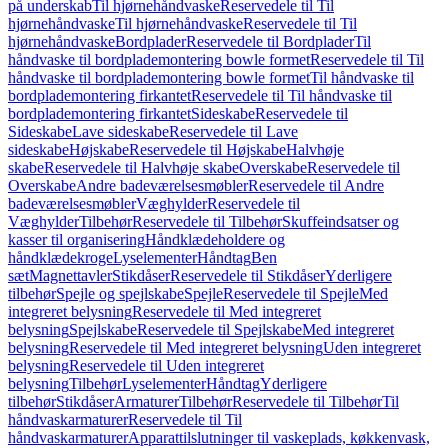
på underskab
Til hjørnehåndvaske
Reservedele til Til
hjørnehåndvaske
Til hjørnehåndvaske
Reservedele til Til
hjørnehåndvaske
Bordplader
Reservedele til Bordplader
Til
håndvaske til bordplademontering bowle formet
Reservedele til Til
håndvaske til bordplademontering bowle formet
Til håndvaske til
bordplademontering firkantet
Reservedele til Til håndvaske til
bordplademontering firkantet
Sideskabe
Reservedele til
Sideskabe
Lave sideskabe
Reservedele til Lave
sideskabe
Højskabe
Reservedele til Højskabe
Halvhøje
skabe
Reservedele til Halvhøje skabe
Overskabe
Reservedele til
Overskabe
Andre badeværelsesmøbler
Reservedele til Andre
badeværelsesmøbler
Væghylder
Reservedele til
Væghylder
Tilbehør
Reservedele til Tilbehør
Skuffeindsatser og
kasser til organisering
Håndklædeholdere og
håndklædekroge
Lyselementer
Håndtag
Ben
sæt
Magnettavler
Stikdåser
Reservedele til Stikdåser
Yderligere
tilbehør
Spejle og spejlskabe
Spejle
Reservedele til Spejle
Med
integreret belysning
Reservedele til Med integreret
belysning
Spejlskabe
Reservedele til Spejlskabe
Med integreret
belysning
Reservedele til Med integreret belysning
Uden integreret
belysning
Reservedele til Uden integreret
belysning
Tilbehør
Lyselementer
Håndtag
Yderligere
tilbehør
Stikdåser
Armaturer
Tilbehør
Reservedele til Tilbehør
Til
håndvaskarmaturer
Reservedele til Til
håndvaskarmaturer
Apparattilslutninger til vaskeplads, køkkenvask,