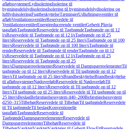
afløbssystemer
Lydisolering
Isolering til
bygningsdelslydisolering
Isolering til bygningsdelslydisolering og
luftlydsisolering
Fugtbeskyttelse
Tætninger
Udluftningsventiler til
afløb
Ventilationsventiler
Reservedele til
Ventilationsventiler
Energireducerende ventiler
Geberit Pluvia
tagafløb
Tagbrønde
Reservedele til Tagbrønde
Tagbrønde op til 12
l/s
Reservedele til Tagbrønde op til 12 l/s
Tagbrønde op til 25
liter/s
Reservedele til Tagbrønde op til 25 liter/s
Tagbrønde op til 100
liter/s
Reservedele til Tagbrønde op til 100 liter/s
Tagbrønde til
render
Reservedele til Tagbrønde til render
Tagbrønde op til 12
l/s
Reservedele til Tagbrønde op til 12 l/s
Tagbrønde op til 25
liter/s
Reservedele til Tagbrønde op til 25
liter/s
Dampspærreelementer
Reservedele til Dampspærreelementer
Til
tagbrønde op til 12 liter/s
Reservedele til Til tagbrønde op til 12
liter/s
Til tagbrønde op til 25 liter/s
Brandbeskyttelse
Brandbeskyttelse
til afløbssystemer
Nødoverløb
Reservedele til Nødoverløb
Til
tagbrønde op til 12 liter/s
Reservedele til Til tagbrønde op til 12
liter/s
Til tagbrønde op til 25 liter/s
Reservedele til Til tagbrønde op til
25 liter/s
Beslag
Befæstigelsessystem d40–200
Befæstigelsessystem
d250–315
Tilbehør
Reservedele til Tilbehør
Til tagbrønde
Reservedele
til Til tagbrønde
Til beslag
Konventionelle
tagafløb
Tagbrønde
Reservedele til
Tagbrønde
Dampspærreelementer
Reservedele til
Dampspærreelementer
Tilbehør
Reservedele til
Tilbehør
Værktøj
Værktøj
Værktøjer til Geberit FlowFit
Reservedele