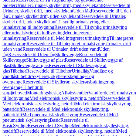
bideter
Urinaler
Urinaler, skyllet drift, med skyllekant
Reservedele til
Urinaler, skyllet drift, med skyllekant
Uden låg
Reservedele til Uden
låg
Urinaler, skyllet drift, uden skyllekant
Reservedele til Urinaler,
skyllet drift, uden skyllekant
Til synlig urinalstyring eller
urinalstyring til indbygning
Reservedele til Til synlig urinalstyring
eller urinalstyring til indbygning
Med integreret
urinalstyring
Reservedele til Med integreret urinalstyring
Til integreret
urinalstyring
Reservedele til Til integreret urinalstyring
Urinaler, drift
uden vand
Reservedele til Urinaler, drift uden vand
Uden
låg
Reservedele til Uden låg
Skillevægge
Reservedele til
Skillevægge
Skillevægge af plast
Reservedele til Skillevægge af
plast
Skillevægge af glas
Reservedele til Skillevægge af
glas
Tilbehør
Reservedele til Tilbehør
Urinallåg
Vandlåse og
vandlåstilbehør
Skyllerør, skyllerørsbøjninger og
overgange
Reservedele til Skyllerør, skyllerørsbøjninger og
overgange
Tilbehør til
sprøjtehoved
Monteringsbeslag
Afløbsventiler
Vandfordeler
Urinalstyri
til Indbygning
Med elektronisk skyllestyring, netdrift
Reservedele til
Med elektronisk skyllestyring, netdrift
Med elektronisk skyllestyring,
batteridrift
Reservedele til Med elektronisk skyllestyring,
batteridrift
Med pneumatisk skyllestyring
Reservedele til Med
pneumatisk skyllestyring
Basic
Reservedele til
Basic
Synlige
Reservedele til Synlige
Med elektronisk skyllestyring,
netdrift
Reservedele til Med elektronisk skyllestyring, netdrift
Med