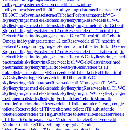
indbygningscisterner
Reservedele til Til Twinline
indbygningscisterner
Til 300T indbygningscisterner
Reservedele til
Til 300T indbygningscisterner
Tilbehør
Forbrugsmateriale
WC-
skyllestyringer med elektronisk skyllestyring
Reservedele til WC-
skyllestyringer med elektronisk skyllestyring
Til netdrift, til Geberit
Sigma indbygningscisterner 12 cm
Reservedele til Til netdrift, til
Geberit Sigma indbygningscisterner 12 cm
Til netdrift, til Geberit
Omega indbygningscisterner 12 cm
Reservedele til Til netdrift, til
Geberit Omega indbygningscisterner 12 cm
Til batteridrift, til Geberit
Sigma indbygningscisterner 12 cm
Reservedele til Til batteridrift, til
Geberit Sigma indbygningscisterner 12 cm
WC-skyllestyringer med
pneumatisk skyllestyring
Reservedele til WC-skyllestyringer med
pneumatisk skyllestyring
Til dobbeltskyl
Reservedele til Til
dobbeltskyl
Til enkeltskyl
Reservedele til Til enkeltskyl
Tilbehør til
WC-skyllestyringer
Reservedele til Tilbehør til WC-
skyllestyringer
Montagesæt
Reservedele til Montagesæt
Til WC-
skyllestyringer med elektronisk skyllestyring
Reservedele til Til WC-
skyllestyringer med elektronisk skyllestyring
Til WC-skyllestyringer
med pneumatisk skyllestyring
Forbindelser
Geberit Monolith
moduler
Toiletmoduler
Reservedele til Toiletmoduler
Til væghængte
toiletter
Reservedele til Til væghængte toiletter
Til gulvstående
toiletter
Reservedele til Til gulvstående toiletter
Tilbehør
Reservedele
til Tilbehør
Forbrugsmateriale
Moduler til bideter
Reservedele til
Moduler til bideter
Til væghængte og gulvstående
bideter
Reservedele til Til væghængte og gulvstående