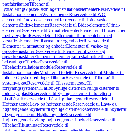
præfabrikation
Tilbehør til
lydisolering
Gipsbeklædninger
Installationselementer
Reservedele til
Installationselementer
WC-elementer
Reservedele til WC-
elementer
Håndvask-elementer
Reservedele til Håndvask-
elementer
Bidet-elementer
Reservedele til Bidet-elementer
Urinal-
elementer
Reservedele til Urinal-elementer
Elementer til brusenicher
med vægafløb
Reservedele til Elementer til brusenicher med
vægafløb
Elementer til armaturer og enheder
Reservedele til
Elementer til armaturer og enheder
Elementer til vaske- og
opvaskemaskiner
Reservedele til Elementer til vaske- og
opvaskemaskiner
Elementer til emner, som skal holde til store
belastninger
Tilbehør
Reservedele til
Tilbehør
Installationsmoduler
Reservedele til
Installationsmoduler
Moduler til toiletter
Reservedele til Moduler til
toiletter
Gipsbeklædninger
Tilbehør
Reservedele til Tilbehør
Til
systemvægge
Reservedele til Til systemvægge
Til
forsyningssystemer
Til afløb
Synlige cisterner
Synlige cisterner til
toiletter, i plast
Reservedele til Synlige cisterner til toiletter, i
plast
Påsat
Reservedele til Påsat
Højthængende
Reservedele til
Højthængende
Lavt- og højthængende
Reservedele til Lavt- og
højthængende
Skyllerør til synlige cisterner
Reservedele til Skyllerør
til synlige cisterner
Højthængende
Reservedele til
Højthængende
Lavt- og højthængende
Tilbehør
Reservedele til
Tilbehør
Tilslutninger
Reservedele til
Tilslutninger
Tætninger
Gummimanchetter
Nipler, rosetter og