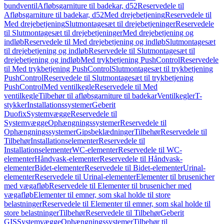
bundventil
Afløbsgarniture til badekar, d52
Reservedele til
Afløbsgarniture til badekar, d52
Med drejebetjening
Reservedele til
Med drejebetjening
Slutmontagesæt til drejebetjeninger
Reservedele
til Slutmontagesæt til drejebetjeninger
Med drejebetjening og
indløb
Reservedele til Med drejebetjening og indløb
Slutmontagesæt
til drejebetjening og indløb
Reservedele til Slutmontagesæt til
drejebetjening og indløb
Med trykbetjening PushControl
Reservedele
til Med trykbetjening PushControl
Slutmontagesæt til trykbetjening
PushControl
Reservedele til Slutmontagesæt til trykbetjening
PushControl
Med ventilkegle
Reservedele til Med
ventilkegle
Tilbehør til afløbsgarniture til badekar
Ventilkegler
T-
stykker
Installationssystemer
Geberit
Duofix
Systemvægge
Reservedele til
Systemvægge
Ophængningssystemer
Reservedele til
Ophængningssystemer
Gipsbeklædninger
Tilbehør
Reservedele til
Tilbehør
Installationselementer
Reservedele til
Installationselementer
WC-elementer
Reservedele til WC-
elementer
Håndvask-elementer
Reservedele til Håndvask-
elementer
Bidet-elementer
Reservedele til Bidet-elementer
Urinal-
elementer
Reservedele til Urinal-elementer
Elementer til brusenicher
med vægafløb
Reservedele til Elementer til brusenicher med
vægafløb
Elementer til emner, som skal holde til store
belastninger
Reservedele til Elementer til emner, som skal holde til
store belastninger
Tilbehør
Reservedele til Tilbehør
Geberit
GIS
Systemvægge
Ophængningssystemer
Tilbehør til