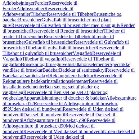
Afløbsbøjninger
Feroler
Reservedele til
Feroler
Afløbsventiler
Reservedele til
Afløbsventiler
Tilbehør
Reservedele til Tilbehør
Bruseniche og
badekar
Brusenicher
Gulvafløb til brusenicher med plant
gulv
Reservedele til Gulvafløb til brusenicher med plant gulv
Render
til brusenicher
Reservedele til Render til brusenicher
Tilbehør til
render til brusenicher
Reservedele til Tilbehør til render til
brusenicher
Gulvafløb til brusenicher
Reservedele til Gulvafløb til
brusenicher
Tilbehør til gulvafløb til brusenicher
Reservedele til
Tilbehør til gulvafløb til brusenicher
Vægafløb
Reservedele til
Vægafløb
Tilbehør til vægafløb
Reservedele til Tilbehør til
vægafløb
Brusekar og brusegulve
Installationselementer
Specifikke
vandlåse til brusekar
Badekar
Badekar af sanitetsakryl
Reservedele til
Badekar af sanitetsakryl
Rektangulære badekar
Reservedele til
Rektangulære badekar
Installationselementer
Reservedele til
Installationselementer
Ben sæt og sæt af plader og
vægbeslag
Reservedele til Ben sæt og sæt af plader og
vægbeslag
Apparattilslutninger til doucher & badekar
Afløbsgarniture
til brusekar, d52
Reservedele til Afløbsgarniture til brusekar,
d52
Uden dæksel til bundventil
Reservedele til Uden dæksel til
bundventil
Dæksel til bundventil
Reservedele til Dæksel til
bundventil
Afløbsgarniture til brusekar, d90
Reservedele til
Afløbsgarniture til brusekar, d90
Med dæksel til
bundventil
Reservedele til Med dæksel til bundventil
Uden dæksel til
bundventil
Reservedele til Uden dæksel til