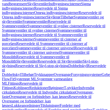
vandbegrænsere
Skylleventiler
Indbygningscisterner
Sigma
indbygningscisterner
Reservedele til Sigma
indbygningscisterner
Omega indbygningscisterner
Reservedele til
Omega indbygningscisterner
Skyllerør
Tilbehør
Svømmeventiler og
skylleventiler
Svømmeventiler
Reservedele til
Svømmeventiler
Svømmeventiler til synlige cisterner
Reservedele til
Svømmeventiler til synlige cisterner
Svømmeventiler til
indbygningscisterner
Reservedele til Svømmeventiler til
indbygningscisterner
Svømmeventiler til cisterner af
porcelæn
Reservedele til Svømmeventiler til cisterner af
porcelæn
Svømmeventiler til cisterner universel
Reservedele til
Svømmeventiler til cisterner universel
Svømmeventiler til
Monolith
Reservedele til Svømmeventiler til
Monolith
Skylleventiler
Reservedele til Skylleventiler
Skyl-stop-
skylning
Reservedele til Skyl-stop-skylning
Dobbeltskyl
Reservedele
til
Dobbeltskyl
Tilbehør
Trykknapper
Overgange
Forsyningssystemer
Geber
FlowFit
Systemrør ML
Systemrør varmeanlæg
ML
Fittings
Reservedele til
Fittings
Koblinger
Reduktioner
Bøjninger
T-stykker
Indvendig
cirkulation
Reservedele til Indvendig cirkulation
Overgange,
faste
Overgange og forbindelser, kan løsnes
Reservedele til
Overgange og forbindelser, kan
løsnes
Lukkeanordninger
Tilslutninger
Fordeler med
gevindsamling
Reservedele til Fordeler med gevindsamling
T-stykker