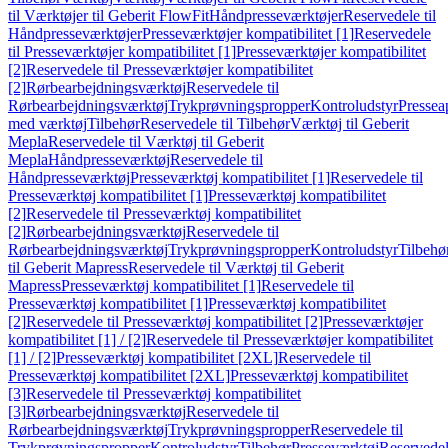
til Værktøjer til Geberit FlowFit
Håndpresseværktøjer
Reservedele til
Håndpresseværktøjer
Presseværktøjer kompatibilitet [1]
Reservedele
til Presseværktøjer kompatibilitet [1]
Presseværktøjer kompatibilitet
[2]
Reservedele til Presseværktøjer kompatibilitet
[2]
Rørbearbejdningsværktøj
Reservedele til
Rørbearbejdningsværktøj
Trykprøvningspropper
Kontroludstyr
Pressea
med værktøj
Tilbehør
Reservedele til Tilbehør
Værktøj til Geberit
Mepla
Reservedele til Værktøj til Geberit
Mepla
Håndpresseværktøj
Reservedele til
Håndpresseværktøj
Presseværktøj kompatibilitet [1]
Reservedele til
Presseværktøj kompatibilitet [1]
Presseværktøj kompatibilitet
[2]
Reservedele til Presseværktøj kompatibilitet
[2]
Rørbearbejdningsværktøj
Reservedele til
Rørbearbejdningsværktøj
Trykprøvningspropper
Kontroludstyr
Tilbehø
til Geberit Mapress
Reservedele til Værktøj til Geberit
Mapress
Presseværktøj kompatibilitet [1]
Reservedele til
Presseværktøj kompatibilitet [1]
Presseværktøj kompatibilitet
[2]
Reservedele til Presseværktøj kompatibilitet [2]
Presseværktøjer
kompatibilitet [1] / [2]
Reservedele til Presseværktøjer kompatibilitet
[1] / [2]
Presseværktøj kompatibilitet [2XL]
Reservedele til
Presseværktøj kompatibilitet [2XL]
Presseværktøj kompatibilitet
[3]
Reservedele til Presseværktøj kompatibilitet
[3]
Rørbearbejdningsværktøj
Reservedele til
Rørbearbejdningsværktøj
Trykprøvningspropper
Reservedele til
Trykprøvningspropper
Kontroludstyr
Tilbehør
Presseværktøj
Reservede