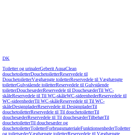
DK
Toiletter og urinaler
Geberit AquaClean
douchetoiletter
Douchetoiletter
Reservedele til
Douchetoiletter
Væghængte toiletter
Reservedele til Væghængte
toiletter
Gulvstående toiletter
Reservedele til Gulvstående
toiletter
Douchesæder
Reservedele til Douchesæder
Til WC-
skåle
Reservedele til Til WC-skåle
WC-sideenheder
Reservedele til
WC-sideenheder
Til WC-skåle
Reservedele til Til WC-
skåle
Designplader
Reservedele til Designplader
Til
douchetoiletter
Reservedele til Til douchetoiletter
Til
douchesæder
Reservedele til Til douchesæder
Tilbehør
Til
douchetoiletter
Til douchesæder og
douchetoiletter
Toiletter
Forbrugsmateriale
Funktionsenheder
Toiletter
og toiletsæder
Væghængte toiletter
Reservedele til Væghængte