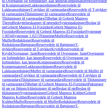
til Overgange og forbindelser, kan løsnes
Kompensatorer
Reservedele
til Kompensatorer
Lukkeanordninger
Reservedele til
Lukkeanordninger
T-stykker til varmeanlæg
Reservedele til T-stykker
til varmeanlæg
Tilslutninger til varmeanlæg
Reservedele til
Tilslutninger til varmeanlæg
Tilbehør til Geberit Mapress
Therm
Beskyttelseskapper til rørender
Systempakninger
Beslag til
rør
Geberit Mapress El-Forzinket
Geberit Mapress El-
Forzinket
Reservedele til Geberit Mapress El-Forzinket
Systemrør
1.0034
Systemrør 1.0215
Nippelrør
Muffer
Reservedele til
Muffer
Reduktioner
Reservedele til
Reduktioner
Bøjninger
Reservedele til Bøjninger
T-
stykker
Reservedele til T-stykker
Kryds
Reservedele til
Kryds
Overgange, faste
Reservedele til Overgange, faste
Overgange
og forbindelser, kan løsnes
Reservedele til Overgange og
forbindelser, kan løsnes
Kompensatorer
Reservedele til
Kompensatorer
Lukkeanordninger
Reservedele til
Lukkeanordninger
Muffer til varmeanlæg
Reservedele til Muffer til
varmeanlæg
T-stykker til varmeanlæg
Reservedele til T-stykker til
varmeanlæg
Tilslutninger til varmeanlæg
Reservedele til Tilslutninger
til varmeanlæg
Tilbehør til Geberit Mapress El-Forzinket
Pakninger
til rør og fittings
Afdækninger til rør
Beslag til rør
Beslag til
tilslutninger
Systempakninger
Geberit Mapress Kobber
Geberit
Mapress Kobber
Reservedele til Geberit Mapress
Kobber
Muffer
Reservedele til Muffer
Reduktioner
Reservedele til
Reduktioner
Bøjninger
Reservedele til Bøjninger
T-