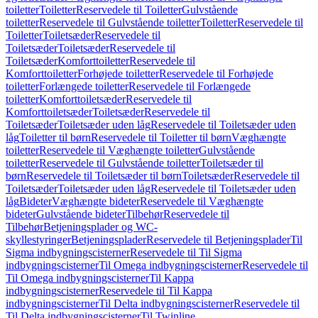
toiletter
Toiletter
Reservedele til Toiletter
Gulvstående
toiletter
Reservedele til Gulvstående toiletter
Toiletter
Reservedele til
Toiletter
Toiletsæder
Reservedele til
Toiletsæder
Toiletsæder
Reservedele til
Toiletsæder
Komforttoiletter
Reservedele til
Komforttoiletter
Forhøjede toiletter
Reservedele til Forhøjede
toiletter
Forlængede toiletter
Reservedele til Forlængede
toiletter
Komforttoiletsæder
Reservedele til
Komforttoiletsæder
Toiletsæder
Reservedele til
Toiletsæder
Toiletsæder uden låg
Reservedele til Toiletsæder uden
låg
Toiletter til børn
Reservedele til Toiletter til børn
Væghængte
toiletter
Reservedele til Væghængte toiletter
Gulvstående
toiletter
Reservedele til Gulvstående toiletter
Toiletsæder til
børn
Reservedele til Toiletsæder til børn
Toiletsæder
Reservedele til
Toiletsæder
Toiletsæder uden låg
Reservedele til Toiletsæder uden
låg
Bideter
Væghængte bideter
Reservedele til Væghængte
bideter
Gulvstående bideter
Tilbehør
Reservedele til
Tilbehør
Betjeningsplader og WC-
skyllestyringer
Betjeningsplader
Reservedele til Betjeningsplader
Til
Sigma indbygningscisterner
Reservedele til Til Sigma
indbygningscisterner
Til Omega indbygningscisterner
Reservedele til
Til Omega indbygningscisterner
Til Kappa
indbygningscisterner
Reservedele til Til Kappa
indbygningscisterner
Til Delta indbygningscisterner
Reservedele til
Til Delta indbygningscisterner
Til Twinline