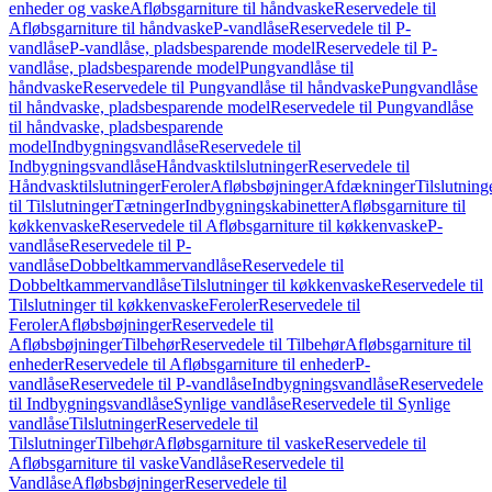
enheder og vaske
Afløbsgarniture til håndvaske
Reservedele til
Afløbsgarniture til håndvaske
P-vandlåse
Reservedele til P-
vandlåse
P-vandlåse, pladsbesparende model
Reservedele til P-
vandlåse, pladsbesparende model
Pungvandlåse til
håndvaske
Reservedele til Pungvandlåse til håndvaske
Pungvandlåse
til håndvaske, pladsbesparende model
Reservedele til Pungvandlåse
til håndvaske, pladsbesparende
model
Indbygningsvandlåse
Reservedele til
Indbygningsvandlåse
Håndvasktilslutninger
Reservedele til
Håndvasktilslutninger
Feroler
Afløbsbøjninger
Afdækninger
Tilslutning
til Tilslutninger
Tætninger
Indbygningskabinetter
Afløbsgarniture til
køkkenvaske
Reservedele til Afløbsgarniture til køkkenvaske
P-
vandlåse
Reservedele til P-
vandlåse
Dobbeltkammervandlåse
Reservedele til
Dobbeltkammervandlåse
Tilslutninger til køkkenvaske
Reservedele til
Tilslutninger til køkkenvaske
Feroler
Reservedele til
Feroler
Afløbsbøjninger
Reservedele til
Afløbsbøjninger
Tilbehør
Reservedele til Tilbehør
Afløbsgarniture til
enheder
Reservedele til Afløbsgarniture til enheder
P-
vandlåse
Reservedele til P-vandlåse
Indbygningsvandlåse
Reservedele
til Indbygningsvandlåse
Synlige vandlåse
Reservedele til Synlige
vandlåse
Tilslutninger
Reservedele til
Tilslutninger
Tilbehør
Afløbsgarniture til vaske
Reservedele til
Afløbsgarniture til vaske
Vandlåse
Reservedele til
Vandlåse
Afløbsbøjninger
Reservedele til