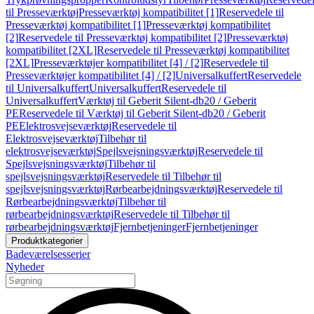
til Presseværktøj
Presseværktøj kompatibilitet [1]
Reservedele til
Presseværktøj kompatibilitet [1]
Presseværktøj kompatibilitet
[2]
Reservedele til Presseværktøj kompatibilitet [2]
Presseværktøj
kompatibilitet [2XL]
Reservedele til Presseværktøj kompatibilitet
[2XL]
Presseværktøjer kompatibilitet [4] / [2]
Reservedele til
Presseværktøjer kompatibilitet [4] / [2]
Universalkuffert
Reservedele
til Universalkuffert
Universalkuffert
Reservedele til
Universalkuffert
Værktøj til Geberit Silent-db20 / Geberit
PE
Reservedele til Værktøj til Geberit Silent-db20 / Geberit
PE
Elektrosvejseværktøj
Reservedele til
Elektrosvejseværktøj
Tilbehør til
elektrosvejseværktøj
Spejlsvejsningsværktøj
Reservedele til
Spejlsvejsningsværktøj
Tilbehør til
spejlsvejsningsværktøj
Reservedele til Tilbehør til
spejlsvejsningsværktøj
Rørbearbejdningsværktøj
Reservedele til
Rørbearbejdningsværktøj
Tilbehør til
rørbearbejdningsværktøj
Reservedele til Tilbehør til
rørbearbejdningsværktøj
Fjernbetjeninger
Fjernbetjeninger
Produktkategorier
Badeværelsesserier
Nyheder