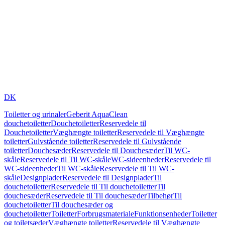
DK
Toiletter og urinaler
Geberit AquaClean
douchetoiletter
Douchetoiletter
Reservedele til
Douchetoiletter
Væghængte toiletter
Reservedele til Væghængte
toiletter
Gulvstående toiletter
Reservedele til Gulvstående
toiletter
Douchesæder
Reservedele til Douchesæder
Til WC-
skåle
Reservedele til Til WC-skåle
WC-sideenheder
Reservedele til
WC-sideenheder
Til WC-skåle
Reservedele til Til WC-
skåle
Designplader
Reservedele til Designplader
Til
douchetoiletter
Reservedele til Til douchetoiletter
Til
douchesæder
Reservedele til Til douchesæder
Tilbehør
Til
douchetoiletter
Til douchesæder og
douchetoiletter
Toiletter
Forbrugsmateriale
Funktionsenheder
Toiletter
og toiletsæder
Væghængte toiletter
Reservedele til Væghængte