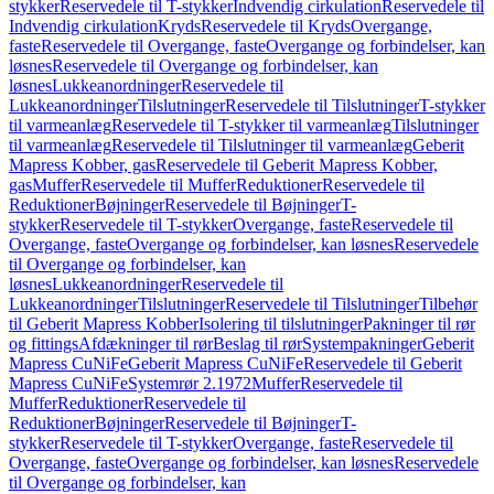
stykker
Reservedele til T-stykker
Indvendig cirkulation
Reservedele til
Indvendig cirkulation
Kryds
Reservedele til Kryds
Overgange,
faste
Reservedele til Overgange, faste
Overgange og forbindelser, kan
løsnes
Reservedele til Overgange og forbindelser, kan
løsnes
Lukkeanordninger
Reservedele til
Lukkeanordninger
Tilslutninger
Reservedele til Tilslutninger
T-stykker
til varmeanlæg
Reservedele til T-stykker til varmeanlæg
Tilslutninger
til varmeanlæg
Reservedele til Tilslutninger til varmeanlæg
Geberit
Mapress Kobber, gas
Reservedele til Geberit Mapress Kobber,
gas
Muffer
Reservedele til Muffer
Reduktioner
Reservedele til
Reduktioner
Bøjninger
Reservedele til Bøjninger
T-
stykker
Reservedele til T-stykker
Overgange, faste
Reservedele til
Overgange, faste
Overgange og forbindelser, kan løsnes
Reservedele
til Overgange og forbindelser, kan
løsnes
Lukkeanordninger
Reservedele til
Lukkeanordninger
Tilslutninger
Reservedele til Tilslutninger
Tilbehør
til Geberit Mapress Kobber
Isolering til tilslutninger
Pakninger til rør
og fittings
Afdækninger til rør
Beslag til rør
Systempakninger
Geberit
Mapress CuNiFe
Geberit Mapress CuNiFe
Reservedele til Geberit
Mapress CuNiFe
Systemrør 2.1972
Muffer
Reservedele til
Muffer
Reduktioner
Reservedele til
Reduktioner
Bøjninger
Reservedele til Bøjninger
T-
stykker
Reservedele til T-stykker
Overgange, faste
Reservedele til
Overgange, faste
Overgange og forbindelser, kan løsnes
Reservedele
til Overgange og forbindelser, kan