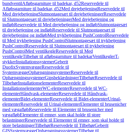
bundventil
Afløbsgarniture til badekar, d52
Reservedele til
Afløbsgarniture til badekar, d52
Med drejebetjening
Reservedele til
Med drejebetjening
Slutmontagesæt til drejebetjeninger
Reservedele
til Slutmontagesæt til drejebetjeninger
Med drejebetjening og
indløb
Reservedele til Med drejebetjening og indløb
Slutmontagesæt
til drejebetjening og indløb
Reservedele til Slutmontagesæt til
drejebetjening og indløb
Med trykbetjening PushControl
Reservedele
til Med trykbetjening PushControl
Slutmontagesæt til trykbetjening
PushControl
Reservedele til Slutmontagesæt til trykbetjening
PushControl
Med ventilkegle
Reservedele til Med
ventilkegle
Tilbehør til afløbsgarniture til badekar
Ventilkegler
T-
stykker
Installationssystemer
Geberit
Duofix
Systemvægge
Reservedele til
Systemvægge
Ophængningssystemer
Reservedele til
Ophængningssystemer
Gipsbeklædninger
Tilbehør
Reservedele til
Tilbehør
Installationselementer
Reservedele til
Installationselementer
WC-elementer
Reservedele til WC-
elementer
Håndvask-elementer
Reservedele til Håndvask-
elementer
Bidet-elementer
Reservedele til Bidet-elementer
Urinal-
elementer
Reservedele til Urinal-elementer
Elementer til brusenicher
med vægafløb
Reservedele til Elementer til brusenicher med
vægafløb
Elementer til emner, som skal holde til store
belastninger
Reservedele til Elementer til emner, som skal holde til
store belastninger
Tilbehør
Reservedele til Tilbehør
Geberit
GIS
Systemvægge
Ophængningssystemer
Tilbehør til