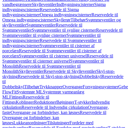
vandbegrænsere
Skylleventiler
Indbygningscisterner
Sigma
indbygningscisterner
Reservedele til Sigma
indbygningscisterner
Omega indbygningscisterner
Reservedele til
Omega indbygningscisterner
Skyllerør
Tilbehør
Svømmeventiler og
skylleventiler
Svømmeventiler
Reservedele til
Svømmeventiler
Svømmeventiler til synlige cisterner
Reservedele til
Svømmeventiler til synlige cisterner
Svømmeventiler til
indbygningscisterner
Reservedele til Svømmeventiler til
indbygningscisterner
Svømmeventiler til cisterner af
porcelæn
Reservedele til Svømmeventiler til cisterner af
porcelæn
Svømmeventiler til cisterner universel
Reservedele til
Svømmeventiler til cisterner universel
Svømmeventiler til
Monolith
Reservedele til Svømmeventiler til
Monolith
Skylleventiler
Reservedele til Skylleventiler
Skyl-stop-
skylning
Reservedele til Skyl-stop-skylning
Dobbeltskyl
Reservedele
til
Dobbeltskyl
Tilbehør
Trykknapper
Overgange
Forsyningssystemer
Geber
FlowFit
Systemrør ML
Systemrør varmeanlæg
ML
Fittings
Reservedele til
Fittings
Koblinger
Reduktioner
Bøjninger
T-stykker
Indvendig
cirkulation
Reservedele til Indvendig cirkulation
Overgange,
faste
Overgange og forbindelser, kan løsnes
Reservedele til
Overgange og forbindelser, kan
løsnes
Lukkeanordninger
Tilslutninger
Fordeler med
gevindsamling
Reservedele til Fordeler med gevindsamling
T-stykker