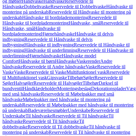
og møbler
Håndvaske
Håndvaske
Reservedele til
Håndvaske
Dobbeltvaske
Reservedele til Dobbeltvaske
Håndvaske til
montering på underskab
Reservedele til Håndvaske til montering på
underskab
Håndvaske til bordplademontering
Reservedele til
Håndvaske til bordplademontering
Håndvaske, små
Reservedele til
Håndvaske, små
Håndvaske til
bordplademontering
Hjørnehåndvaske
Håndvaske til delvis
indbygning
Reservedele til Håndvaske til delvis
indbygning
Håndvaske til indbygning
Reservedele til Håndvaske til
indbygning
Håndvaske til underlimning
Reservedele til Håndvaske til
underlimning
Hjørnehåndvaske
Håndvaske model
Comfort
Håndvaske til børn
Håndvaske
Vaskerender
Andre
håndvaske
Reservedele til Andre håndvaske
Vaske
Reservedele til
Vaske
Vaske
Reservedele til Vaske
Multifunktionel vask
Reservedele
til Multifunktionel vask
Gipsvaske
Tilbehør
Søjler
Reservedele til
Søjler
Halvsøjler
Reservedele til Halvsøjler
Tilbehør
Dæksel til
bundventil
Håndklædeholder
Monteringsbeslag
Dekorationsplader
Vægh
med små håndvaske
Reservedele til Møbelpakker med små
håndvaske
Møbelpakker med håndvaske til montering på
underskab
Reservedele til Møbelpakker med håndvaske til montering
på underskab
Badeværelsesmøbler
Underskabe
Reservedele til
Underskabe
Til håndvaske
Reservedele til Til håndvaske
Til
håndvaske
Reservedele til Til håndvaske
Til
dobbeltvaske
Reservedele til Til dobbeltvaske
Til håndvaske til
montering på underskab
Reservedele til Til håndvaske til montering