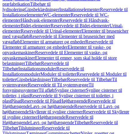
præfabrikation
Tilbehør til
lydisolering
Gipsbeklædninger
Installationselementer
Reservedele til
Installationselementer
WC-elementer
Reservedele til WC-
elementer
Håndvask-elementer
Reservedele til Håndvask-
elementer
Bidet-elementer
Reservedele til Bidet-elementer
Urinal-
elementer
Reservedele til Urinal-elementer
Elementer til brusenicher
med vægafløb
Reservedele til Elementer til brusenicher med
vægafløb
Elementer til armaturer og enheder
Reservedele til
Elementer til armaturer og enheder
Elementer til vaske- og
opvaskemaskiner
Reservedele til Elementer til vaske- og
opvaskemaskiner
Elementer til emner, som skal holde til store
belastninger
Tilbehør
Reservedele til
Tilbehør
Installationsmoduler
Reservedele til
Installationsmoduler
Moduler til toiletter
Reservedele til Moduler til
toiletter
Gipsbeklædninger
Tilbehør
Reservedele til Tilbehør
Til
systemvægge
Reservedele til Til systemvægge
Til
forsyningssystemer
Til afløb
Synlige cisterner
Synlige cisterner til
toiletter, i plast
Reservedele til Synlige cisterner til toiletter, i
plast
Påsat
Reservedele til Påsat
Højthængende
Reservedele til
Højthængende
Lavt- og højthængende
Reservedele til Lavt- og
højthængende
Skyllerør til synlige cisterner
Reservedele til Skyllerør
til synlige cisterner
Højthængende
Reservedele til
Højthængende
Lavt- og højthængende
Tilbehør
Reservedele til
Tilbehør
Tilslutninger
Reservedele til
Tilslutninger
Tætninger
Gummimanchetter
Nipler, rosetter og