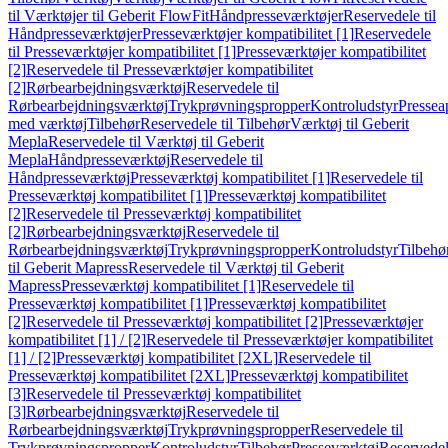
til Værktøjer til Geberit FlowFit
Håndpresseværktøjer
Reservedele til
Håndpresseværktøjer
Presseværktøjer kompatibilitet [1]
Reservedele
til Presseværktøjer kompatibilitet [1]
Presseværktøjer kompatibilitet
[2]
Reservedele til Presseværktøjer kompatibilitet
[2]
Rørbearbejdningsværktøj
Reservedele til
Rørbearbejdningsværktøj
Trykprøvningspropper
Kontroludstyr
Pressea
med værktøj
Tilbehør
Reservedele til Tilbehør
Værktøj til Geberit
Mepla
Reservedele til Værktøj til Geberit
Mepla
Håndpresseværktøj
Reservedele til
Håndpresseværktøj
Presseværktøj kompatibilitet [1]
Reservedele til
Presseværktøj kompatibilitet [1]
Presseværktøj kompatibilitet
[2]
Reservedele til Presseværktøj kompatibilitet
[2]
Rørbearbejdningsværktøj
Reservedele til
Rørbearbejdningsværktøj
Trykprøvningspropper
Kontroludstyr
Tilbehø
til Geberit Mapress
Reservedele til Værktøj til Geberit
Mapress
Presseværktøj kompatibilitet [1]
Reservedele til
Presseværktøj kompatibilitet [1]
Presseværktøj kompatibilitet
[2]
Reservedele til Presseværktøj kompatibilitet [2]
Presseværktøjer
kompatibilitet [1] / [2]
Reservedele til Presseværktøjer kompatibilitet
[1] / [2]
Presseværktøj kompatibilitet [2XL]
Reservedele til
Presseværktøj kompatibilitet [2XL]
Presseværktøj kompatibilitet
[3]
Reservedele til Presseværktøj kompatibilitet
[3]
Rørbearbejdningsværktøj
Reservedele til
Rørbearbejdningsværktøj
Trykprøvningspropper
Reservedele til
Trykprøvningspropper
Kontroludstyr
Tilbehør
Presseværktøj
Reservede