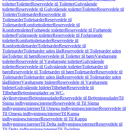
toiletter
Toiletter
Reservedele til Toiletter
Gulvstående
toiletter
Reservedele til Gulvstående toiletter
Toiletter
Reservedele til
Toiletter
Toiletsæder
Reservedele til
Toiletsæder
Toiletsæder
Reservedele til
Toiletsæder
Komforttoiletter
Reservedele til
Komforttoiletter
Forhøjede toiletter
Reservedele til Forhøjede
toiletter
Forlængede toiletter
Reservedele til Forlængede
toiletter
Komforttoiletsæder
Reservedele til
Komforttoiletsæder
Toiletsæder
Reservedele til
Toiletsæder
Toiletsæder uden låg
Reservedele til Toiletsæder uden
låg
Toiletter til børn
Reservedele til Toiletter til børn
Væghængte
toiletter
Reservedele til Væghængte toiletter
Gulvstående
toiletter
Reservedele til Gulvstående toiletter
Toiletsæder til
børn
Reservedele til Toiletsæder til børn
Toiletsæder
Reservedele til
Toiletsæder
Toiletsæder uden låg
Reservedele til Toiletsæder uden
låg
Bideter
Væghængte bideter
Reservedele til Væghængte
bideter
Gulvstående bideter
Tilbehør
Reservedele til
Tilbehør
Betjeningsplader og WC-
skyllestyringer
Betjeningsplader
Reservedele til Betjeningsplader
Til
Sigma indbygningscisterner
Reservedele til Til Sigma
indbygningscisterner
Til Omega indbygningscisterner
Reservedele til
Til Omega indbygningscisterner
Til Kappa
indbygningscisterner
Reservedele til Til Kappa
indbygningscisterner
Til Delta indbygningscisterner
Reservedele til
Til Delta indbygningscisterner
Til Twinline