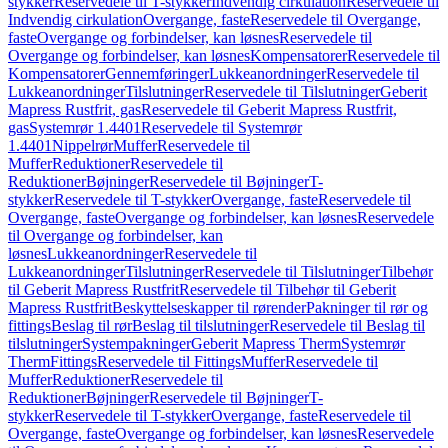
stykker
Reservedele til T-stykker
Indvendig cirkulation
Reservedele til
Indvendig cirkulation
Overgange, faste
Reservedele til Overgange,
faste
Overgange og forbindelser, kan løsnes
Reservedele til
Overgange og forbindelser, kan løsnes
Kompensatorer
Reservedele til
Kompensatorer
Gennemføringer
Lukkeanordninger
Reservedele til
Lukkeanordninger
Tilslutninger
Reservedele til Tilslutninger
Geberit
Mapress Rustfrit, gas
Reservedele til Geberit Mapress Rustfrit,
gas
Systemrør 1.4401
Reservedele til Systemrør
1.4401
Nippelrør
Muffer
Reservedele til
Muffer
Reduktioner
Reservedele til
Reduktioner
Bøjninger
Reservedele til Bøjninger
T-
stykker
Reservedele til T-stykker
Overgange, faste
Reservedele til
Overgange, faste
Overgange og forbindelser, kan løsnes
Reservedele
til Overgange og forbindelser, kan
løsnes
Lukkeanordninger
Reservedele til
Lukkeanordninger
Tilslutninger
Reservedele til Tilslutninger
Tilbehør
til Geberit Mapress Rustfrit
Reservedele til Tilbehør til Geberit
Mapress Rustfrit
Beskyttelseskapper til rørender
Pakninger til rør og
fittings
Beslag til rør
Beslag til tilslutninger
Reservedele til Beslag til
tilslutninger
Systempakninger
Geberit Mapress Therm
Systemrør
Therm
Fittings
Reservedele til Fittings
Muffer
Reservedele til
Muffer
Reduktioner
Reservedele til
Reduktioner
Bøjninger
Reservedele til Bøjninger
T-
stykker
Reservedele til T-stykker
Overgange, faste
Reservedele til
Overgange, faste
Overgange og forbindelser, kan løsnes
Reservedele