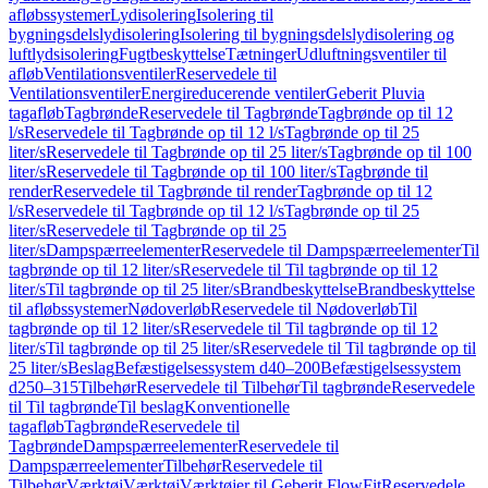
afløbssystemer
Lydisolering
Isolering til
bygningsdelslydisolering
Isolering til bygningsdelslydisolering og
luftlydsisolering
Fugtbeskyttelse
Tætninger
Udluftningsventiler til
afløb
Ventilationsventiler
Reservedele til
Ventilationsventiler
Energireducerende ventiler
Geberit Pluvia
tagafløb
Tagbrønde
Reservedele til Tagbrønde
Tagbrønde op til 12
l/s
Reservedele til Tagbrønde op til 12 l/s
Tagbrønde op til 25
liter/s
Reservedele til Tagbrønde op til 25 liter/s
Tagbrønde op til 100
liter/s
Reservedele til Tagbrønde op til 100 liter/s
Tagbrønde til
render
Reservedele til Tagbrønde til render
Tagbrønde op til 12
l/s
Reservedele til Tagbrønde op til 12 l/s
Tagbrønde op til 25
liter/s
Reservedele til Tagbrønde op til 25
liter/s
Dampspærreelementer
Reservedele til Dampspærreelementer
Til
tagbrønde op til 12 liter/s
Reservedele til Til tagbrønde op til 12
liter/s
Til tagbrønde op til 25 liter/s
Brandbeskyttelse
Brandbeskyttelse
til afløbssystemer
Nødoverløb
Reservedele til Nødoverløb
Til
tagbrønde op til 12 liter/s
Reservedele til Til tagbrønde op til 12
liter/s
Til tagbrønde op til 25 liter/s
Reservedele til Til tagbrønde op til
25 liter/s
Beslag
Befæstigelsessystem d40–200
Befæstigelsessystem
d250–315
Tilbehør
Reservedele til Tilbehør
Til tagbrønde
Reservedele
til Til tagbrønde
Til beslag
Konventionelle
tagafløb
Tagbrønde
Reservedele til
Tagbrønde
Dampspærreelementer
Reservedele til
Dampspærreelementer
Tilbehør
Reservedele til
Tilbehør
Værktøj
Værktøj
Værktøjer til Geberit FlowFit
Reservedele