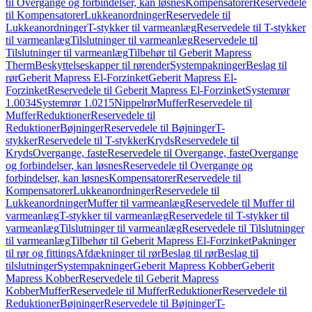
til Overgange og forbindelser, kan løsnes
Kompensatorer
Reservedele
til Kompensatorer
Lukkeanordninger
Reservedele til
Lukkeanordninger
T-stykker til varmeanlæg
Reservedele til T-stykker
til varmeanlæg
Tilslutninger til varmeanlæg
Reservedele til
Tilslutninger til varmeanlæg
Tilbehør til Geberit Mapress
Therm
Beskyttelseskapper til rørender
Systempakninger
Beslag til
rør
Geberit Mapress El-Forzinket
Geberit Mapress El-
Forzinket
Reservedele til Geberit Mapress El-Forzinket
Systemrør
1.0034
Systemrør 1.0215
Nippelrør
Muffer
Reservedele til
Muffer
Reduktioner
Reservedele til
Reduktioner
Bøjninger
Reservedele til Bøjninger
T-
stykker
Reservedele til T-stykker
Kryds
Reservedele til
Kryds
Overgange, faste
Reservedele til Overgange, faste
Overgange
og forbindelser, kan løsnes
Reservedele til Overgange og
forbindelser, kan løsnes
Kompensatorer
Reservedele til
Kompensatorer
Lukkeanordninger
Reservedele til
Lukkeanordninger
Muffer til varmeanlæg
Reservedele til Muffer til
varmeanlæg
T-stykker til varmeanlæg
Reservedele til T-stykker til
varmeanlæg
Tilslutninger til varmeanlæg
Reservedele til Tilslutninger
til varmeanlæg
Tilbehør til Geberit Mapress El-Forzinket
Pakninger
til rør og fittings
Afdækninger til rør
Beslag til rør
Beslag til
tilslutninger
Systempakninger
Geberit Mapress Kobber
Geberit
Mapress Kobber
Reservedele til Geberit Mapress
Kobber
Muffer
Reservedele til Muffer
Reduktioner
Reservedele til
Reduktioner
Bøjninger
Reservedele til Bøjninger
T-