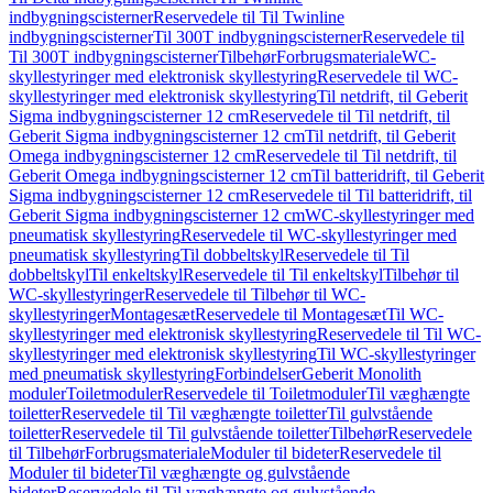
indbygningscisterner
Reservedele til Til Twinline
indbygningscisterner
Til 300T indbygningscisterner
Reservedele til
Til 300T indbygningscisterner
Tilbehør
Forbrugsmateriale
WC-
skyllestyringer med elektronisk skyllestyring
Reservedele til WC-
skyllestyringer med elektronisk skyllestyring
Til netdrift, til Geberit
Sigma indbygningscisterner 12 cm
Reservedele til Til netdrift, til
Geberit Sigma indbygningscisterner 12 cm
Til netdrift, til Geberit
Omega indbygningscisterner 12 cm
Reservedele til Til netdrift, til
Geberit Omega indbygningscisterner 12 cm
Til batteridrift, til Geberit
Sigma indbygningscisterner 12 cm
Reservedele til Til batteridrift, til
Geberit Sigma indbygningscisterner 12 cm
WC-skyllestyringer med
pneumatisk skyllestyring
Reservedele til WC-skyllestyringer med
pneumatisk skyllestyring
Til dobbeltskyl
Reservedele til Til
dobbeltskyl
Til enkeltskyl
Reservedele til Til enkeltskyl
Tilbehør til
WC-skyllestyringer
Reservedele til Tilbehør til WC-
skyllestyringer
Montagesæt
Reservedele til Montagesæt
Til WC-
skyllestyringer med elektronisk skyllestyring
Reservedele til Til WC-
skyllestyringer med elektronisk skyllestyring
Til WC-skyllestyringer
med pneumatisk skyllestyring
Forbindelser
Geberit Monolith
moduler
Toiletmoduler
Reservedele til Toiletmoduler
Til væghængte
toiletter
Reservedele til Til væghængte toiletter
Til gulvstående
toiletter
Reservedele til Til gulvstående toiletter
Tilbehør
Reservedele
til Tilbehør
Forbrugsmateriale
Moduler til bideter
Reservedele til
Moduler til bideter
Til væghængte og gulvstående
bideter
Reservedele til Til væghængte og gulvstående