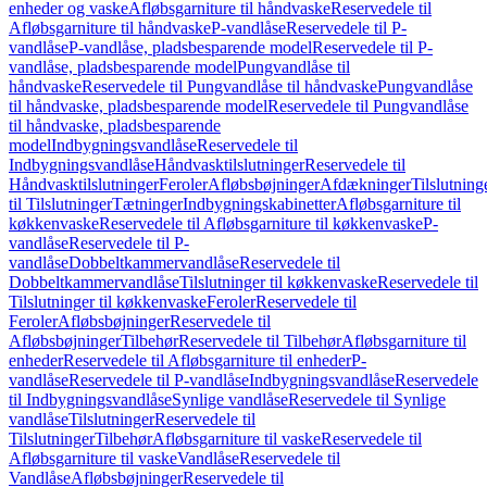
enheder og vaske
Afløbsgarniture til håndvaske
Reservedele til
Afløbsgarniture til håndvaske
P-vandlåse
Reservedele til P-
vandlåse
P-vandlåse, pladsbesparende model
Reservedele til P-
vandlåse, pladsbesparende model
Pungvandlåse til
håndvaske
Reservedele til Pungvandlåse til håndvaske
Pungvandlåse
til håndvaske, pladsbesparende model
Reservedele til Pungvandlåse
til håndvaske, pladsbesparende
model
Indbygningsvandlåse
Reservedele til
Indbygningsvandlåse
Håndvasktilslutninger
Reservedele til
Håndvasktilslutninger
Feroler
Afløbsbøjninger
Afdækninger
Tilslutning
til Tilslutninger
Tætninger
Indbygningskabinetter
Afløbsgarniture til
køkkenvaske
Reservedele til Afløbsgarniture til køkkenvaske
P-
vandlåse
Reservedele til P-
vandlåse
Dobbeltkammervandlåse
Reservedele til
Dobbeltkammervandlåse
Tilslutninger til køkkenvaske
Reservedele til
Tilslutninger til køkkenvaske
Feroler
Reservedele til
Feroler
Afløbsbøjninger
Reservedele til
Afløbsbøjninger
Tilbehør
Reservedele til Tilbehør
Afløbsgarniture til
enheder
Reservedele til Afløbsgarniture til enheder
P-
vandlåse
Reservedele til P-vandlåse
Indbygningsvandlåse
Reservedele
til Indbygningsvandlåse
Synlige vandlåse
Reservedele til Synlige
vandlåse
Tilslutninger
Reservedele til
Tilslutninger
Tilbehør
Afløbsgarniture til vaske
Reservedele til
Afløbsgarniture til vaske
Vandlåse
Reservedele til
Vandlåse
Afløbsbøjninger
Reservedele til