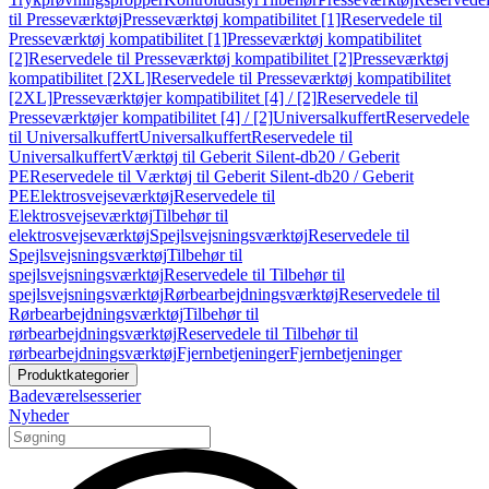
til Presseværktøj
Presseværktøj kompatibilitet [1]
Reservedele til
Presseværktøj kompatibilitet [1]
Presseværktøj kompatibilitet
[2]
Reservedele til Presseværktøj kompatibilitet [2]
Presseværktøj
kompatibilitet [2XL]
Reservedele til Presseværktøj kompatibilitet
[2XL]
Presseværktøjer kompatibilitet [4] / [2]
Reservedele til
Presseværktøjer kompatibilitet [4] / [2]
Universalkuffert
Reservedele
til Universalkuffert
Universalkuffert
Reservedele til
Universalkuffert
Værktøj til Geberit Silent-db20 / Geberit
PE
Reservedele til Værktøj til Geberit Silent-db20 / Geberit
PE
Elektrosvejseværktøj
Reservedele til
Elektrosvejseværktøj
Tilbehør til
elektrosvejseværktøj
Spejlsvejsningsværktøj
Reservedele til
Spejlsvejsningsværktøj
Tilbehør til
spejlsvejsningsværktøj
Reservedele til Tilbehør til
spejlsvejsningsværktøj
Rørbearbejdningsværktøj
Reservedele til
Rørbearbejdningsværktøj
Tilbehør til
rørbearbejdningsværktøj
Reservedele til Tilbehør til
rørbearbejdningsværktøj
Fjernbetjeninger
Fjernbetjeninger
Produktkategorier
Badeværelsesserier
Nyheder