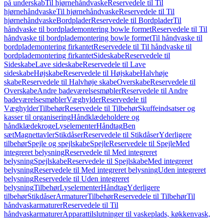
på underskab
Til hjørnehåndvaske
Reservedele til Til
hjørnehåndvaske
Til hjørnehåndvaske
Reservedele til Til
hjørnehåndvaske
Bordplader
Reservedele til Bordplader
Til
håndvaske til bordplademontering bowle formet
Reservedele til Til
håndvaske til bordplademontering bowle formet
Til håndvaske til
bordplademontering firkantet
Reservedele til Til håndvaske til
bordplademontering firkantet
Sideskabe
Reservedele til
Sideskabe
Lave sideskabe
Reservedele til Lave
sideskabe
Højskabe
Reservedele til Højskabe
Halvhøje
skabe
Reservedele til Halvhøje skabe
Overskabe
Reservedele til
Overskabe
Andre badeværelsesmøbler
Reservedele til Andre
badeværelsesmøbler
Væghylder
Reservedele til
Væghylder
Tilbehør
Reservedele til Tilbehør
Skuffeindsatser og
kasser til organisering
Håndklædeholdere og
håndklædekroge
Lyselementer
Håndtag
Ben
sæt
Magnettavler
Stikdåser
Reservedele til Stikdåser
Yderligere
tilbehør
Spejle og spejlskabe
Spejle
Reservedele til Spejle
Med
integreret belysning
Reservedele til Med integreret
belysning
Spejlskabe
Reservedele til Spejlskabe
Med integreret
belysning
Reservedele til Med integreret belysning
Uden integreret
belysning
Reservedele til Uden integreret
belysning
Tilbehør
Lyselementer
Håndtag
Yderligere
tilbehør
Stikdåser
Armaturer
Tilbehør
Reservedele til Tilbehør
Til
håndvaskarmaturer
Reservedele til Til
håndvaskarmaturer
Apparattilslutninger til vaskeplads, køkkenvask,