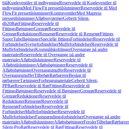
blå
Kugleventiler til indbygning
Reservedele til Kugleventiler til
indbygning
Med FlowFit pressetilslutninger
Reservedele til Med
FlowFit pressetilslutninger
Kontraventiler
Med Mapress
pressetilslutninger
Afløbssystemer
Geberit Silent-
db20
Rør
Fittings
Reservedele til
Fittings
Bøjninger
Grenrør
Reservedele til
Grenrør
Reduktioner
Renserør
Reservedele til Renserør
Fittings
SuperTube
Bøjninger
Specielle fittings
Forbindelser
Reservedele til
Forbindelser
Svejseforbindelser
Muffeforbindelser
Reservedele til
Muffeforbindelser
Kromstålskoblinger
Overgange på andre
materialer
Reservedele til Overgange på andre
materialer
Afløbstilslutninger
Reservedele til
Afløbstilslutninger
Afløbsbøjninger
Reservedele til
Afløbsbøjninger
Overgangsmuffer
Reservedele til
Overgangsmuffer
Tilbehør
Rørbærere
Beslag til
rørbærere
Tætninger
Forbrugsmateriale
Geberit Silent-
PP
Rør
Reservedele til Rør
Fittings
Reservedele til
Fittings
Bøjninger
Reservedele til Bøjninger
Grenrør
Reservedele til
Grenrør
Reduktioner
Reservedele til
Reduktioner
Renserør
Reservedele til
Renserør
Forbindelser
Reservedele til
Forbindelser
Muffeforbindelser
Reservedele til
Muffeforbindelser
Fastspændingsforbindelser
Overgange på andre
materialer
Afløbstilslutninger
Afløbsbøjninger
Feroler
Tilbehør
Rørbærer
Silent-Pro
Rør
Reservedele til Rør
Fittings
Reservedele til