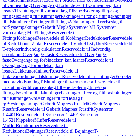
til varmeanlæg
Overgange og forbindelser til varmeanlæg, kan
løsnes
Tilslutninger til varmeanlæg
Tilbehør
Isolering til rør og
fittings
Isolering til tilslutninger
Pakninger til rør og fittings
Pakninger
til tilslutninger
Tætninger til fittings
Afdækninger til rør
Beslag til
rør
Systempakninger
Geberit Mepla
Systemrør ML
Systemrør
varmeanlæg ML
Fittings
Reservedele til
Fittings
Koblinger
Reservedele til Koblinger
Reduktioner
Reservedele
til Reduktioner
Vinkel
Reservedele til Vinkel
T-stykker
Reservedele til
T-stykker
Indvendig cirkulation
Reservedele til Indvendig
cirkulation
Overgange, faste
Reservedele til Overgange,
faste
Overgange og forbindelser, kan løsnes
Reservedele til
Overgange og forbindelser, kan
løsnes
Lukkeanordninger
Reservedele til
Lukkeanordninger
Tilslutninger
Reservedele til Tilslutninger
Fordeler
med gevindsamling
Tilslutninger til varmeanlæg
Reservedele til
Tilslutninger til varmeanlæg
Tilbehør
Isolering til rør og
fittings
Isolering til tilslutninger
Pakninger til rør og fittings
Pakninger
til tilslutninger
Afdækninger til rør
Beslag til
rør
Systempakninger
Geberit Mapress Rustfrit
Geberit Mapress
Rustfrit
Reservedele til Geberit Mapress Rustfrit
Systemrør
1.4401
Reservedele til Systemrør 1.4401
Systemrør
1.4521
Nippelrør
Muffer
Reservedele til
Muffer
Reduktioner
Reservedele til
Reduktioner
Bøjninger
Reservedele til Bøjninger
T-