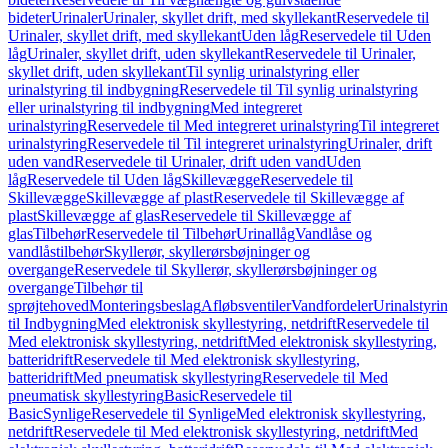
bideter
Urinaler
Urinaler, skyllet drift, med skyllekant
Reservedele til
Urinaler, skyllet drift, med skyllekant
Uden låg
Reservedele til Uden
låg
Urinaler, skyllet drift, uden skyllekant
Reservedele til Urinaler,
skyllet drift, uden skyllekant
Til synlig urinalstyring eller
urinalstyring til indbygning
Reservedele til Til synlig urinalstyring
eller urinalstyring til indbygning
Med integreret
urinalstyring
Reservedele til Med integreret urinalstyring
Til integreret
urinalstyring
Reservedele til Til integreret urinalstyring
Urinaler, drift
uden vand
Reservedele til Urinaler, drift uden vand
Uden
låg
Reservedele til Uden låg
Skillevægge
Reservedele til
Skillevægge
Skillevægge af plast
Reservedele til Skillevægge af
plast
Skillevægge af glas
Reservedele til Skillevægge af
glas
Tilbehør
Reservedele til Tilbehør
Urinallåg
Vandlåse og
vandlåstilbehør
Skyllerør, skyllerørsbøjninger og
overgange
Reservedele til Skyllerør, skyllerørsbøjninger og
overgange
Tilbehør til
sprøjtehoved
Monteringsbeslag
Afløbsventiler
Vandfordeler
Urinalstyri
til Indbygning
Med elektronisk skyllestyring, netdrift
Reservedele til
Med elektronisk skyllestyring, netdrift
Med elektronisk skyllestyring,
batteridrift
Reservedele til Med elektronisk skyllestyring,
batteridrift
Med pneumatisk skyllestyring
Reservedele til Med
pneumatisk skyllestyring
Basic
Reservedele til
Basic
Synlige
Reservedele til Synlige
Med elektronisk skyllestyring,
netdrift
Reservedele til Med elektronisk skyllestyring, netdrift
Med