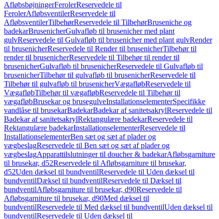
Afløbsbøjninger
Feroler
Reservedele til
Feroler
Afløbsventiler
Reservedele til
Afløbsventiler
Tilbehør
Reservedele til Tilbehør
Bruseniche og
badekar
Brusenicher
Gulvafløb til brusenicher med plant
gulv
Reservedele til Gulvafløb til brusenicher med plant gulv
Render
til brusenicher
Reservedele til Render til brusenicher
Tilbehør til
render til brusenicher
Reservedele til Tilbehør til render til
brusenicher
Gulvafløb til brusenicher
Reservedele til Gulvafløb til
brusenicher
Tilbehør til gulvafløb til brusenicher
Reservedele til
Tilbehør til gulvafløb til brusenicher
Vægafløb
Reservedele til
Vægafløb
Tilbehør til vægafløb
Reservedele til Tilbehør til
vægafløb
Brusekar og brusegulve
Installationselementer
Specifikke
vandlåse til brusekar
Badekar
Badekar af sanitetsakryl
Reservedele til
Badekar af sanitetsakryl
Rektangulære badekar
Reservedele til
Rektangulære badekar
Installationselementer
Reservedele til
Installationselementer
Ben sæt og sæt af plader og
vægbeslag
Reservedele til Ben sæt og sæt af plader og
vægbeslag
Apparattilslutninger til doucher & badekar
Afløbsgarniture
til brusekar, d52
Reservedele til Afløbsgarniture til brusekar,
d52
Uden dæksel til bundventil
Reservedele til Uden dæksel til
bundventil
Dæksel til bundventil
Reservedele til Dæksel til
bundventil
Afløbsgarniture til brusekar, d90
Reservedele til
Afløbsgarniture til brusekar, d90
Med dæksel til
bundventil
Reservedele til Med dæksel til bundventil
Uden dæksel til
bundventil
Reservedele til Uden dæksel til