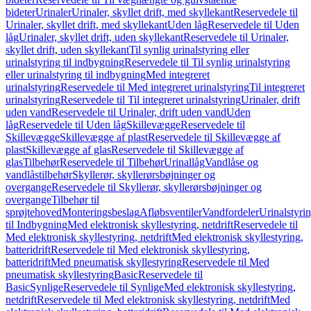
bideter
Urinaler
Urinaler, skyllet drift, med skyllekant
Reservedele til
Urinaler, skyllet drift, med skyllekant
Uden låg
Reservedele til Uden
låg
Urinaler, skyllet drift, uden skyllekant
Reservedele til Urinaler,
skyllet drift, uden skyllekant
Til synlig urinalstyring eller
urinalstyring til indbygning
Reservedele til Til synlig urinalstyring
eller urinalstyring til indbygning
Med integreret
urinalstyring
Reservedele til Med integreret urinalstyring
Til integreret
urinalstyring
Reservedele til Til integreret urinalstyring
Urinaler, drift
uden vand
Reservedele til Urinaler, drift uden vand
Uden
låg
Reservedele til Uden låg
Skillevægge
Reservedele til
Skillevægge
Skillevægge af plast
Reservedele til Skillevægge af
plast
Skillevægge af glas
Reservedele til Skillevægge af
glas
Tilbehør
Reservedele til Tilbehør
Urinallåg
Vandlåse og
vandlåstilbehør
Skyllerør, skyllerørsbøjninger og
overgange
Reservedele til Skyllerør, skyllerørsbøjninger og
overgange
Tilbehør til
sprøjtehoved
Monteringsbeslag
Afløbsventiler
Vandfordeler
Urinalstyri
til Indbygning
Med elektronisk skyllestyring, netdrift
Reservedele til
Med elektronisk skyllestyring, netdrift
Med elektronisk skyllestyring,
batteridrift
Reservedele til Med elektronisk skyllestyring,
batteridrift
Med pneumatisk skyllestyring
Reservedele til Med
pneumatisk skyllestyring
Basic
Reservedele til
Basic
Synlige
Reservedele til Synlige
Med elektronisk skyllestyring,
netdrift
Reservedele til Med elektronisk skyllestyring, netdrift
Med