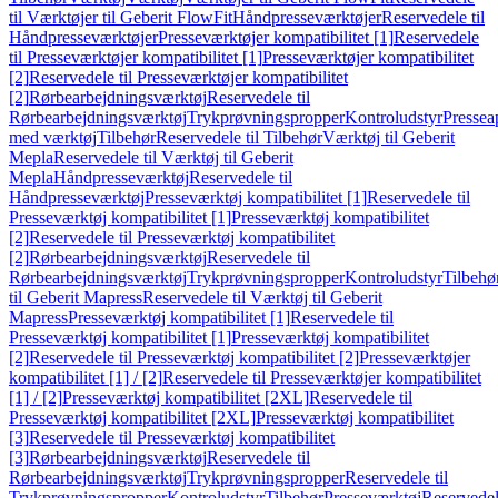
til Værktøjer til Geberit FlowFit
Håndpresseværktøjer
Reservedele til
Håndpresseværktøjer
Presseværktøjer kompatibilitet [1]
Reservedele
til Presseværktøjer kompatibilitet [1]
Presseværktøjer kompatibilitet
[2]
Reservedele til Presseværktøjer kompatibilitet
[2]
Rørbearbejdningsværktøj
Reservedele til
Rørbearbejdningsværktøj
Trykprøvningspropper
Kontroludstyr
Pressea
med værktøj
Tilbehør
Reservedele til Tilbehør
Værktøj til Geberit
Mepla
Reservedele til Værktøj til Geberit
Mepla
Håndpresseværktøj
Reservedele til
Håndpresseværktøj
Presseværktøj kompatibilitet [1]
Reservedele til
Presseværktøj kompatibilitet [1]
Presseværktøj kompatibilitet
[2]
Reservedele til Presseværktøj kompatibilitet
[2]
Rørbearbejdningsværktøj
Reservedele til
Rørbearbejdningsværktøj
Trykprøvningspropper
Kontroludstyr
Tilbehø
til Geberit Mapress
Reservedele til Værktøj til Geberit
Mapress
Presseværktøj kompatibilitet [1]
Reservedele til
Presseværktøj kompatibilitet [1]
Presseværktøj kompatibilitet
[2]
Reservedele til Presseværktøj kompatibilitet [2]
Presseværktøjer
kompatibilitet [1] / [2]
Reservedele til Presseværktøjer kompatibilitet
[1] / [2]
Presseværktøj kompatibilitet [2XL]
Reservedele til
Presseværktøj kompatibilitet [2XL]
Presseværktøj kompatibilitet
[3]
Reservedele til Presseværktøj kompatibilitet
[3]
Rørbearbejdningsværktøj
Reservedele til
Rørbearbejdningsværktøj
Trykprøvningspropper
Reservedele til
Trykprøvningspropper
Kontroludstyr
Tilbehør
Presseværktøj
Reservede