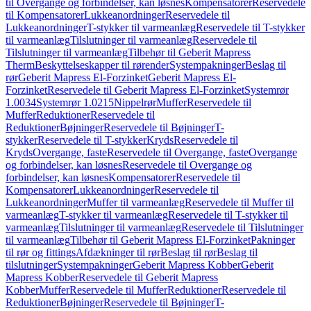
til Overgange og forbindelser, kan løsnes
Kompensatorer
Reservedele
til Kompensatorer
Lukkeanordninger
Reservedele til
Lukkeanordninger
T-stykker til varmeanlæg
Reservedele til T-stykker
til varmeanlæg
Tilslutninger til varmeanlæg
Reservedele til
Tilslutninger til varmeanlæg
Tilbehør til Geberit Mapress
Therm
Beskyttelseskapper til rørender
Systempakninger
Beslag til
rør
Geberit Mapress El-Forzinket
Geberit Mapress El-
Forzinket
Reservedele til Geberit Mapress El-Forzinket
Systemrør
1.0034
Systemrør 1.0215
Nippelrør
Muffer
Reservedele til
Muffer
Reduktioner
Reservedele til
Reduktioner
Bøjninger
Reservedele til Bøjninger
T-
stykker
Reservedele til T-stykker
Kryds
Reservedele til
Kryds
Overgange, faste
Reservedele til Overgange, faste
Overgange
og forbindelser, kan løsnes
Reservedele til Overgange og
forbindelser, kan løsnes
Kompensatorer
Reservedele til
Kompensatorer
Lukkeanordninger
Reservedele til
Lukkeanordninger
Muffer til varmeanlæg
Reservedele til Muffer til
varmeanlæg
T-stykker til varmeanlæg
Reservedele til T-stykker til
varmeanlæg
Tilslutninger til varmeanlæg
Reservedele til Tilslutninger
til varmeanlæg
Tilbehør til Geberit Mapress El-Forzinket
Pakninger
til rør og fittings
Afdækninger til rør
Beslag til rør
Beslag til
tilslutninger
Systempakninger
Geberit Mapress Kobber
Geberit
Mapress Kobber
Reservedele til Geberit Mapress
Kobber
Muffer
Reservedele til Muffer
Reduktioner
Reservedele til
Reduktioner
Bøjninger
Reservedele til Bøjninger
T-