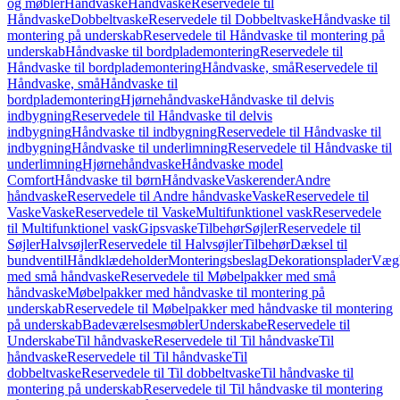
og møbler
Håndvaske
Håndvaske
Reservedele til
Håndvaske
Dobbeltvaske
Reservedele til Dobbeltvaske
Håndvaske til
montering på underskab
Reservedele til Håndvaske til montering på
underskab
Håndvaske til bordplademontering
Reservedele til
Håndvaske til bordplademontering
Håndvaske, små
Reservedele til
Håndvaske, små
Håndvaske til
bordplademontering
Hjørnehåndvaske
Håndvaske til delvis
indbygning
Reservedele til Håndvaske til delvis
indbygning
Håndvaske til indbygning
Reservedele til Håndvaske til
indbygning
Håndvaske til underlimning
Reservedele til Håndvaske til
underlimning
Hjørnehåndvaske
Håndvaske model
Comfort
Håndvaske til børn
Håndvaske
Vaskerender
Andre
håndvaske
Reservedele til Andre håndvaske
Vaske
Reservedele til
Vaske
Vaske
Reservedele til Vaske
Multifunktionel vask
Reservedele
til Multifunktionel vask
Gipsvaske
Tilbehør
Søjler
Reservedele til
Søjler
Halvsøjler
Reservedele til Halvsøjler
Tilbehør
Dæksel til
bundventil
Håndklædeholder
Monteringsbeslag
Dekorationsplader
Vægh
med små håndvaske
Reservedele til Møbelpakker med små
håndvaske
Møbelpakker med håndvaske til montering på
underskab
Reservedele til Møbelpakker med håndvaske til montering
på underskab
Badeværelsesmøbler
Underskabe
Reservedele til
Underskabe
Til håndvaske
Reservedele til Til håndvaske
Til
håndvaske
Reservedele til Til håndvaske
Til
dobbeltvaske
Reservedele til Til dobbeltvaske
Til håndvaske til
montering på underskab
Reservedele til Til håndvaske til montering