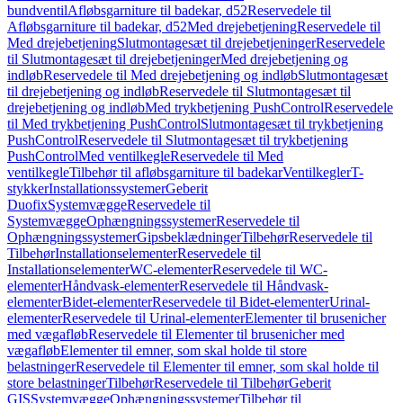
bundventil
Afløbsgarniture til badekar, d52
Reservedele til
Afløbsgarniture til badekar, d52
Med drejebetjening
Reservedele til
Med drejebetjening
Slutmontagesæt til drejebetjeninger
Reservedele
til Slutmontagesæt til drejebetjeninger
Med drejebetjening og
indløb
Reservedele til Med drejebetjening og indløb
Slutmontagesæt
til drejebetjening og indløb
Reservedele til Slutmontagesæt til
drejebetjening og indløb
Med trykbetjening PushControl
Reservedele
til Med trykbetjening PushControl
Slutmontagesæt til trykbetjening
PushControl
Reservedele til Slutmontagesæt til trykbetjening
PushControl
Med ventilkegle
Reservedele til Med
ventilkegle
Tilbehør til afløbsgarniture til badekar
Ventilkegler
T-
stykker
Installationssystemer
Geberit
Duofix
Systemvægge
Reservedele til
Systemvægge
Ophængningssystemer
Reservedele til
Ophængningssystemer
Gipsbeklædninger
Tilbehør
Reservedele til
Tilbehør
Installationselementer
Reservedele til
Installationselementer
WC-elementer
Reservedele til WC-
elementer
Håndvask-elementer
Reservedele til Håndvask-
elementer
Bidet-elementer
Reservedele til Bidet-elementer
Urinal-
elementer
Reservedele til Urinal-elementer
Elementer til brusenicher
med vægafløb
Reservedele til Elementer til brusenicher med
vægafløb
Elementer til emner, som skal holde til store
belastninger
Reservedele til Elementer til emner, som skal holde til
store belastninger
Tilbehør
Reservedele til Tilbehør
Geberit
GIS
Systemvægge
Ophængningssystemer
Tilbehør til