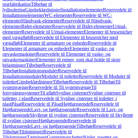
præfabrikation
Tilbehør til
lydisolering
Gipsbeklædninger
Installationselementer
Reservedele til
Installationselementer
WC-elementer
Reservedele til WC-
elementer
Håndvask-elementer
Reservedele til Håndvask-
elementer
Bidet-elementer
Reservedele til Bidet-elementer
Urinal-
elementer
Reservedele til Urinal-elementer
Elementer til brusenicher
med vægafløb
Reservedele til Elementer til brusenicher med
vægafløb
Elementer til armaturer og enheder
Reservedele til
Elementer til armaturer og enheder
Elementer til vaske- og
opvaskemaskiner
Reservedele til Elementer til vaske- og
opvaskemaskiner
Elementer til emner, som skal holde til store
belastninger
Tilbehør
Reservedele til
Tilbehør
Installationsmoduler
Reservedele til
Installationsmoduler
Moduler til toiletter
Reservedele til Moduler til
toiletter
Gipsbeklædninger
Tilbehør
Reservedele til Tilbehør
Til
systemvægge
Reservedele til Til systemvægge
Til
forsyningssystemer
Til afløb
Synlige cisterner
Synlige cisterner til
toiletter, i plast
Reservedele til Synlige cisterner til toiletter, i
plast
Påsat
Reservedele til Påsat
Højthængende
Reservedele til
Højthængende
Lavt- og højthængende
Reservedele til Lavt- og
højthængende
Skyllerør til synlige cisterner
Reservedele til Skyllerør
til synlige cisterner
Højthængende
Reservedele til
Højthængende
Lavt- og højthængende
Tilbehør
Reservedele til
Tilbehør
Tilslutninger
Reservedele til
Tilslutninger
Tætninger
Gummimanchetter
Nipler, rosetter og