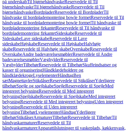
på underskab
Til hjørnehåndvaske
Reservedele til Til
hjørnehåndvaske
Til hjørnehåndvaske
Reservedele til Til
hjørnehåndvaske
Bordplader
Reservedele til Bordplader
Til
håndvaske til bordplademontering bowle formet
Reservedele til Til
håndvaske til bordplademontering bowle formet
Til håndvaske til
bordplademontering firkantet
Reservedele til Til håndvaske til
bordplademontering firkantet
Sideskabe
Reservedele til
Sideskabe
Lave sideskabe
Reservedele til Lave
sideskabe
Højskabe
Reservedele til Højskabe
Halvhøje
skabe
Reservedele til Halvhøje skabe
Overskabe
Reservedele til
Overskabe
Andre badeværelsesmøbler
Reservedele til Andre
badeværelsesmøbler
Væghylder
Reservedele til
Væghylder
Tilbehør
Reservedele til Tilbehør
Skuffeindsatser og
kasser til organisering
Håndklædeholdere og
håndklædekroge
Lyselementer
Håndtag
Ben
sæt
Magnettavler
Stikdåser
Reservedele til Stikdåser
Yderligere
tilbehør
Spejle og spejlskabe
Spejle
Reservedele til Spejle
Med
integreret belysning
Reservedele til Med integreret
belysning
Spejlskabe
Reservedele til Spejlskabe
Med integreret
belysning
Reservedele til Med integreret belysning
Uden integreret
belysning
Reservedele til Uden integreret
belysning
Tilbehør
Lyselementer
Håndtag
Yderligere
tilbehør
Stikdåser
Armaturer
Tilbehør
Reservedele til Tilbehør
Til
håndvaskarmaturer
Reservedele til Til
håndvaskarmaturer
Apparattilslutninger til vaskeplads, køkkenvask,