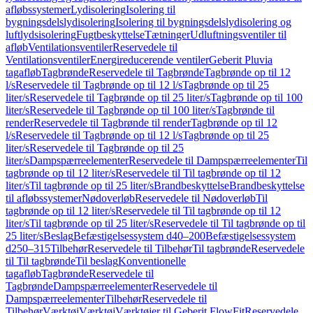
afløbssystemer
Lydisolering
Isolering til
bygningsdelslydisolering
Isolering til bygningsdelslydisolering og
luftlydsisolering
Fugtbeskyttelse
Tætninger
Udluftningsventiler til
afløb
Ventilationsventiler
Reservedele til
Ventilationsventiler
Energireducerende ventiler
Geberit Pluvia
tagafløb
Tagbrønde
Reservedele til Tagbrønde
Tagbrønde op til 12
l/s
Reservedele til Tagbrønde op til 12 l/s
Tagbrønde op til 25
liter/s
Reservedele til Tagbrønde op til 25 liter/s
Tagbrønde op til 100
liter/s
Reservedele til Tagbrønde op til 100 liter/s
Tagbrønde til
render
Reservedele til Tagbrønde til render
Tagbrønde op til 12
l/s
Reservedele til Tagbrønde op til 12 l/s
Tagbrønde op til 25
liter/s
Reservedele til Tagbrønde op til 25
liter/s
Dampspærreelementer
Reservedele til Dampspærreelementer
Til
tagbrønde op til 12 liter/s
Reservedele til Til tagbrønde op til 12
liter/s
Til tagbrønde op til 25 liter/s
Brandbeskyttelse
Brandbeskyttelse
til afløbssystemer
Nødoverløb
Reservedele til Nødoverløb
Til
tagbrønde op til 12 liter/s
Reservedele til Til tagbrønde op til 12
liter/s
Til tagbrønde op til 25 liter/s
Reservedele til Til tagbrønde op til
25 liter/s
Beslag
Befæstigelsessystem d40–200
Befæstigelsessystem
d250–315
Tilbehør
Reservedele til Tilbehør
Til tagbrønde
Reservedele
til Til tagbrønde
Til beslag
Konventionelle
tagafløb
Tagbrønde
Reservedele til
Tagbrønde
Dampspærreelementer
Reservedele til
Dampspærreelementer
Tilbehør
Reservedele til
Tilbehør
Værktøj
Værktøj
Værktøjer til Geberit FlowFit
Reservedele