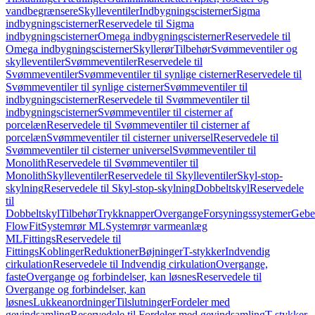
vandbegrænsere
Skylleventiler
Indbygningscisterner
Sigma
indbygningscisterner
Reservedele til Sigma
indbygningscisterner
Omega indbygningscisterner
Reservedele til
Omega indbygningscisterner
Skyllerør
Tilbehør
Svømmeventiler og
skylleventiler
Svømmeventiler
Reservedele til
Svømmeventiler
Svømmeventiler til synlige cisterner
Reservedele til
Svømmeventiler til synlige cisterner
Svømmeventiler til
indbygningscisterner
Reservedele til Svømmeventiler til
indbygningscisterner
Svømmeventiler til cisterner af
porcelæn
Reservedele til Svømmeventiler til cisterner af
porcelæn
Svømmeventiler til cisterner universel
Reservedele til
Svømmeventiler til cisterner universel
Svømmeventiler til
Monolith
Reservedele til Svømmeventiler til
Monolith
Skylleventiler
Reservedele til Skylleventiler
Skyl-stop-
skylning
Reservedele til Skyl-stop-skylning
Dobbeltskyl
Reservedele
til
Dobbeltskyl
Tilbehør
Trykknapper
Overgange
Forsyningssystemer
Geber
FlowFit
Systemrør ML
Systemrør varmeanlæg
ML
Fittings
Reservedele til
Fittings
Koblinger
Reduktioner
Bøjninger
T-stykker
Indvendig
cirkulation
Reservedele til Indvendig cirkulation
Overgange,
faste
Overgange og forbindelser, kan løsnes
Reservedele til
Overgange og forbindelser, kan
løsnes
Lukkeanordninger
Tilslutninger
Fordeler med
gevindsamling
Reservedele til Fordeler med gevindsamling
T-stykker