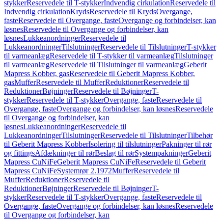
stykker
Reservedele til T-stykker
Indvendig cirkulation
Reservedele til
Indvendig cirkulation
Kryds
Reservedele til Kryds
Overgange,
faste
Reservedele til Overgange, faste
Overgange og forbindelser, kan
løsnes
Reservedele til Overgange og forbindelser, kan
løsnes
Lukkeanordninger
Reservedele til
Lukkeanordninger
Tilslutninger
Reservedele til Tilslutninger
T-stykker
til varmeanlæg
Reservedele til T-stykker til varmeanlæg
Tilslutninger
til varmeanlæg
Reservedele til Tilslutninger til varmeanlæg
Geberit
Mapress Kobber, gas
Reservedele til Geberit Mapress Kobber,
gas
Muffer
Reservedele til Muffer
Reduktioner
Reservedele til
Reduktioner
Bøjninger
Reservedele til Bøjninger
T-
stykker
Reservedele til T-stykker
Overgange, faste
Reservedele til
Overgange, faste
Overgange og forbindelser, kan løsnes
Reservedele
til Overgange og forbindelser, kan
løsnes
Lukkeanordninger
Reservedele til
Lukkeanordninger
Tilslutninger
Reservedele til Tilslutninger
Tilbehør
til Geberit Mapress Kobber
Isolering til tilslutninger
Pakninger til rør
og fittings
Afdækninger til rør
Beslag til rør
Systempakninger
Geberit
Mapress CuNiFe
Geberit Mapress CuNiFe
Reservedele til Geberit
Mapress CuNiFe
Systemrør 2.1972
Muffer
Reservedele til
Muffer
Reduktioner
Reservedele til
Reduktioner
Bøjninger
Reservedele til Bøjninger
T-
stykker
Reservedele til T-stykker
Overgange, faste
Reservedele til
Overgange, faste
Overgange og forbindelser, kan løsnes
Reservedele
til Overgange og forbindelser, kan