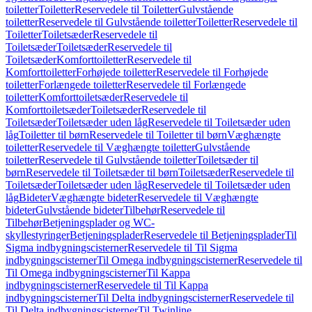
toiletter
Toiletter
Reservedele til Toiletter
Gulvstående
toiletter
Reservedele til Gulvstående toiletter
Toiletter
Reservedele til
Toiletter
Toiletsæder
Reservedele til
Toiletsæder
Toiletsæder
Reservedele til
Toiletsæder
Komforttoiletter
Reservedele til
Komforttoiletter
Forhøjede toiletter
Reservedele til Forhøjede
toiletter
Forlængede toiletter
Reservedele til Forlængede
toiletter
Komforttoiletsæder
Reservedele til
Komforttoiletsæder
Toiletsæder
Reservedele til
Toiletsæder
Toiletsæder uden låg
Reservedele til Toiletsæder uden
låg
Toiletter til børn
Reservedele til Toiletter til børn
Væghængte
toiletter
Reservedele til Væghængte toiletter
Gulvstående
toiletter
Reservedele til Gulvstående toiletter
Toiletsæder til
børn
Reservedele til Toiletsæder til børn
Toiletsæder
Reservedele til
Toiletsæder
Toiletsæder uden låg
Reservedele til Toiletsæder uden
låg
Bideter
Væghængte bideter
Reservedele til Væghængte
bideter
Gulvstående bideter
Tilbehør
Reservedele til
Tilbehør
Betjeningsplader og WC-
skyllestyringer
Betjeningsplader
Reservedele til Betjeningsplader
Til
Sigma indbygningscisterner
Reservedele til Til Sigma
indbygningscisterner
Til Omega indbygningscisterner
Reservedele til
Til Omega indbygningscisterner
Til Kappa
indbygningscisterner
Reservedele til Til Kappa
indbygningscisterner
Til Delta indbygningscisterner
Reservedele til
Til Delta indbygningscisterner
Til Twinline