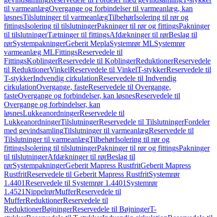
til varmeanlæg
Overgange og forbindelser til varmeanlæg, kan
løsnes
Tilslutninger til varmeanlæg
Tilbehør
Isolering til rør og
fittings
Isolering til tilslutninger
Pakninger til rør og fittings
Pakninger
til tilslutninger
Tætninger til fittings
Afdækninger til rør
Beslag til
rør
Systempakninger
Geberit Mepla
Systemrør ML
Systemrør
varmeanlæg ML
Fittings
Reservedele til
Fittings
Koblinger
Reservedele til Koblinger
Reduktioner
Reservedele
til Reduktioner
Vinkel
Reservedele til Vinkel
T-stykker
Reservedele til
T-stykker
Indvendig cirkulation
Reservedele til Indvendig
cirkulation
Overgange, faste
Reservedele til Overgange,
faste
Overgange og forbindelser, kan løsnes
Reservedele til
Overgange og forbindelser, kan
løsnes
Lukkeanordninger
Reservedele til
Lukkeanordninger
Tilslutninger
Reservedele til Tilslutninger
Fordeler
med gevindsamling
Tilslutninger til varmeanlæg
Reservedele til
Tilslutninger til varmeanlæg
Tilbehør
Isolering til rør og
fittings
Isolering til tilslutninger
Pakninger til rør og fittings
Pakninger
til tilslutninger
Afdækninger til rør
Beslag til
rør
Systempakninger
Geberit Mapress Rustfrit
Geberit Mapress
Rustfrit
Reservedele til Geberit Mapress Rustfrit
Systemrør
1.4401
Reservedele til Systemrør 1.4401
Systemrør
1.4521
Nippelrør
Muffer
Reservedele til
Muffer
Reduktioner
Reservedele til
Reduktioner
Bøjninger
Reservedele til Bøjninger
T-