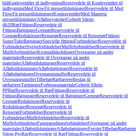
blå
Kugleventiler til indbygning
Reservedele til Kugleventiler til
indbygning
Med FlowFit pressetilslutninger
Reservedele til Med
FlowFit pressetilslutninger
Kontraventiler
Med Mapress
pressetilslutninger
Afløbssystemer
Geberit Silent-
db20
Rør
Fittings
Reservedele til
Fittings
Bøjninger
Grenrør
Reservedele til
Grenrør
Reduktioner
Renserør
Reservedele til Renserør
Fittings
SuperTube
Bøjninger
Specielle fittings
Forbindelser
Reservedele til
Forbindelser
Svejseforbindelser
Muffeforbindelser
Reservedele til
Muffeforbindelser
Kromstålskoblinger
Overgange på andre
materialer
Reservedele til Overgange på andre
materialer
Afløbstilslutninger
Reservedele til
Afløbstilslutninger
Afløbsbøjninger
Reservedele til
Afløbsbøjninger
Overgangsmuffer
Reservedele til
Overgangsmuffer
Tilbehør
Rørbærere
Beslag til
rørbærere
Tætninger
Forbrugsmateriale
Geberit Silent-
PP
Rør
Reservedele til Rør
Fittings
Reservedele til
Fittings
Bøjninger
Reservedele til Bøjninger
Grenrør
Reservedele til
Grenrør
Reduktioner
Reservedele til
Reduktioner
Renserør
Reservedele til
Renserør
Forbindelser
Reservedele til
Forbindelser
Muffeforbindelser
Reservedele til
Muffeforbindelser
Fastspændingsforbindelser
Overgange på andre
materialer
Afløbstilslutninger
Afløbsbøjninger
Feroler
Tilbehør
Rørbærer
Silent-Pro
Rør
Reservedele til Rør
Fittings
Reservedele til