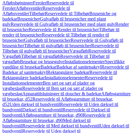
Afløbsbøjninger
Feroler
Reservedele til
Feroler
Afløbsventiler
Reservedele til
Afløbsventiler
Tilbehør
Reservedele til Tilbehør
Bruseniche og
badekar
Brusenicher
Gulvafløb til brusenicher med plant
gulv
Reservedele til Gulvafløb til brusenicher med plant gulv
Render
til brusenicher
Reservedele til Render til brusenicher
Tilbehør til
render til brusenicher
Reservedele til Tilbehør til render til
brusenicher
Gulvafløb til brusenicher
Reservedele til Gulvafløb til
brusenicher
Tilbehør til gulvafløb til brusenicher
Reservedele til
Tilbehør til gulvafløb til brusenicher
Vægafløb
Reservedele til
Vægafløb
Tilbehør til vægafløb
Reservedele til Tilbehør til
vægafløb
Brusekar og brusegulve
Installationselementer
Specifikke
vandlåse til brusekar
Badekar
Badekar af sanitetsakryl
Reservedele til
Badekar af sanitetsakryl
Rektangulære badekar
Reservedele til
Rektangulære badekar
Installationselementer
Reservedele til
Installationselementer
Ben sæt og sæt af plader og
vægbeslag
Reservedele til Ben sæt og sæt af plader og
vægbeslag
Apparattilslutninger til doucher & badekar
Afløbsgarniture
til brusekar, d52
Reservedele til Afløbsgarniture til brusekar,
d52
Uden dæksel til bundventil
Reservedele til Uden dæksel til
bundventil
Dæksel til bundventil
Reservedele til Dæksel til
bundventil
Afløbsgarniture til brusekar, d90
Reservedele til
Afløbsgarniture til brusekar, d90
Med dæksel til
bundventil
Reservedele til Med dæksel til bundventil
Uden dæksel til
bundventil
Reservedele til Uden dæksel til