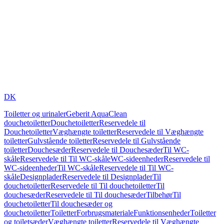
DK
Toiletter og urinaler
Geberit AquaClean
douchetoiletter
Douchetoiletter
Reservedele til
Douchetoiletter
Væghængte toiletter
Reservedele til Væghængte
toiletter
Gulvstående toiletter
Reservedele til Gulvstående
toiletter
Douchesæder
Reservedele til Douchesæder
Til WC-
skåle
Reservedele til Til WC-skåle
WC-sideenheder
Reservedele til
WC-sideenheder
Til WC-skåle
Reservedele til Til WC-
skåle
Designplader
Reservedele til Designplader
Til
douchetoiletter
Reservedele til Til douchetoiletter
Til
douchesæder
Reservedele til Til douchesæder
Tilbehør
Til
douchetoiletter
Til douchesæder og
douchetoiletter
Toiletter
Forbrugsmateriale
Funktionsenheder
Toiletter
og toiletsæder
Væghængte toiletter
Reservedele til Væghængte