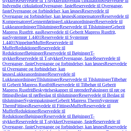
stykker
Reservedele til T-stykker
Indvendig cirkulation
Reservedele til
Indvendig cirkulation
Overgange, faste
Reservedele til Overgange,
faste
Overgange og forbindelser, kan løsnes
Reservedele til
Overgange og forbindelser, kan løsnes
Kompensatorer
Reservedele til
Kompensatorer
Gennemføringer
Lukkeanordninger
Reservedele til
Lukkeanordninger
Tilslutninger
Reservedele til Tilslutninger
Geberit
Mapress Rustfrit, gas
Reservedele til Geberit Mapress Rustfrit,
gas
Systemrør 1.4401
Reservedele til Systemrør
1.4401
Nippelrør
Muffer
Reservedele til
Muffer
Reduktioner
Reservedele til
Reduktioner
Bøjninger
Reservedele til Bøjninger
T-
stykker
Reservedele til T-stykker
Overgange, faste
Reservedele til
Overgange, faste
Overgange og forbindelser, kan løsnes
Reservedele
til Overgange og forbindelser, kan
løsnes
Lukkeanordninger
Reservedele til
Lukkeanordninger
Tilslutninger
Reservedele til Tilslutninger
Tilbehør
til Geberit Mapress Rustfrit
Reservedele til Tilbehør til Geberit
Mapress Rustfrit
Beskyttelseskapper til rørender
Pakninger til rør og
fittings
Beslag til rør
Beslag til tilslutninger
Reservedele til Beslag til
tilslutninger
Systempakninger
Geberit Mapress Therm
Systemrør
Therm
Fittings
Reservedele til Fittings
Muffer
Reservedele til
Muffer
Reduktioner
Reservedele til
Reduktioner
Bøjninger
Reservedele til Bøjninger
T-
stykker
Reservedele til T-stykker
Overgange, faste
Reservedele til
Overgange, faste
Overgange og forbindelser, kan løsnes
Reservedele