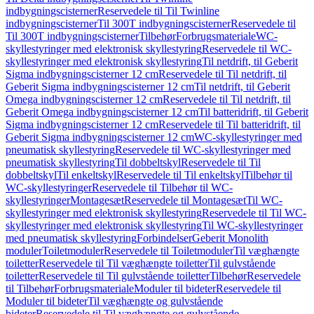
indbygningscisterner
Reservedele til Til Twinline
indbygningscisterner
Til 300T indbygningscisterner
Reservedele til
Til 300T indbygningscisterner
Tilbehør
Forbrugsmateriale
WC-
skyllestyringer med elektronisk skyllestyring
Reservedele til WC-
skyllestyringer med elektronisk skyllestyring
Til netdrift, til Geberit
Sigma indbygningscisterner 12 cm
Reservedele til Til netdrift, til
Geberit Sigma indbygningscisterner 12 cm
Til netdrift, til Geberit
Omega indbygningscisterner 12 cm
Reservedele til Til netdrift, til
Geberit Omega indbygningscisterner 12 cm
Til batteridrift, til Geberit
Sigma indbygningscisterner 12 cm
Reservedele til Til batteridrift, til
Geberit Sigma indbygningscisterner 12 cm
WC-skyllestyringer med
pneumatisk skyllestyring
Reservedele til WC-skyllestyringer med
pneumatisk skyllestyring
Til dobbeltskyl
Reservedele til Til
dobbeltskyl
Til enkeltskyl
Reservedele til Til enkeltskyl
Tilbehør til
WC-skyllestyringer
Reservedele til Tilbehør til WC-
skyllestyringer
Montagesæt
Reservedele til Montagesæt
Til WC-
skyllestyringer med elektronisk skyllestyring
Reservedele til Til WC-
skyllestyringer med elektronisk skyllestyring
Til WC-skyllestyringer
med pneumatisk skyllestyring
Forbindelser
Geberit Monolith
moduler
Toiletmoduler
Reservedele til Toiletmoduler
Til væghængte
toiletter
Reservedele til Til væghængte toiletter
Til gulvstående
toiletter
Reservedele til Til gulvstående toiletter
Tilbehør
Reservedele
til Tilbehør
Forbrugsmateriale
Moduler til bideter
Reservedele til
Moduler til bideter
Til væghængte og gulvstående
bideter
Reservedele til Til væghængte og gulvstående