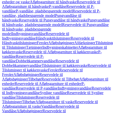
enheder og vaske
Afløbsgarniture til håndvaske
Reservedele til
Afløbsgarniture til håndvaske
P-vandlåse
Reservedele til P-
vandlåse
P-vandlåse, pladsbesparende model
Reservedele til P-
vandlåse, pladsbesparende model
Pungvandlåse til
håndvaske
Reservedele til Pungvandlåse til håndvaske
Pungvandlåse
til håndvaske, pladsbesparende model
Reservedele til Pungvandlåse
til håndvaske, pladsbesparende
model
Indbygningsvandlåse
Reservedele til
Indbygningsvandlåse
Håndvasktilslutninger
Reservedele til
Håndvasktilslutninger
Feroler
Afløbsbøjninger
Afdækninger
Tilslutning
til Tilslutninger
Tætninger
Indbygningskabinetter
Afløbsgarniture til
køkkenvaske
Reservedele til Afløbsgarniture til køkkenvaske
P-
vandlåse
Reservedele til P-
vandlåse
Dobbeltkammervandlåse
Reservedele til
Dobbeltkammervandlåse
Tilslutninger til køkkenvaske
Reservedele til
Tilslutninger til køkkenvaske
Feroler
Reservedele til
Feroler
Afløbsbøjninger
Reservedele til
Afløbsbøjninger
Tilbehør
Reservedele til Tilbehør
Afløbsgarniture til
enheder
Reservedele til Afløbsgarniture til enheder
P-
vandlåse
Reservedele til P-vandlåse
Indbygningsvandlåse
Reservedele
til Indbygningsvandlåse
Synlige vandlåse
Reservedele til Synlige
vandlåse
Tilslutninger
Reservedele til
Tilslutninger
Tilbehør
Afløbsgarniture til vaske
Reservedele til
Afløbsgarniture til vaske
Vandlåse
Reservedele til
Vandlåse
Afløbsbøjninger
Reservedele til