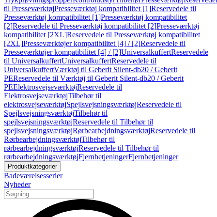
til Presseværktøj
Presseværktøj kompatibilitet [1]
Reservedele til
Presseværktøj kompatibilitet [1]
Presseværktøj kompatibilitet
[2]
Reservedele til Presseværktøj kompatibilitet [2]
Presseværktøj
kompatibilitet [2XL]
Reservedele til Presseværktøj kompatibilitet
[2XL]
Presseværktøjer kompatibilitet [4] / [2]
Reservedele til
Presseværktøjer kompatibilitet [4] / [2]
Universalkuffert
Reservedele
til Universalkuffert
Universalkuffert
Reservedele til
Universalkuffert
Værktøj til Geberit Silent-db20 / Geberit
PE
Reservedele til Værktøj til Geberit Silent-db20 / Geberit
PE
Elektrosvejseværktøj
Reservedele til
Elektrosvejseværktøj
Tilbehør til
elektrosvejseværktøj
Spejlsvejsningsværktøj
Reservedele til
Spejlsvejsningsværktøj
Tilbehør til
spejlsvejsningsværktøj
Reservedele til Tilbehør til
spejlsvejsningsværktøj
Rørbearbejdningsværktøj
Reservedele til
Rørbearbejdningsværktøj
Tilbehør til
rørbearbejdningsværktøj
Reservedele til Tilbehør til
rørbearbejdningsværktøj
Fjernbetjeninger
Fjernbetjeninger
Produktkategorier
Badeværelsesserier
Nyheder