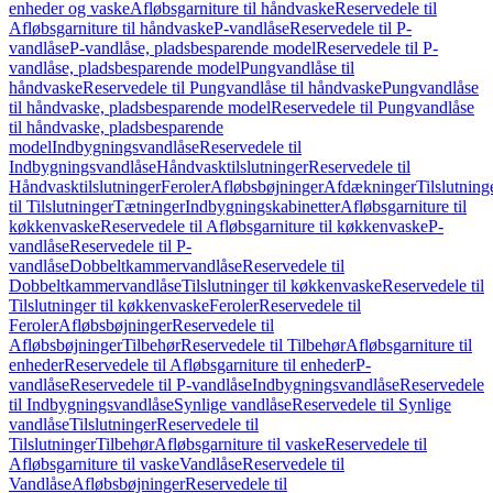
enheder og vaske
Afløbsgarniture til håndvaske
Reservedele til
Afløbsgarniture til håndvaske
P-vandlåse
Reservedele til P-
vandlåse
P-vandlåse, pladsbesparende model
Reservedele til P-
vandlåse, pladsbesparende model
Pungvandlåse til
håndvaske
Reservedele til Pungvandlåse til håndvaske
Pungvandlåse
til håndvaske, pladsbesparende model
Reservedele til Pungvandlåse
til håndvaske, pladsbesparende
model
Indbygningsvandlåse
Reservedele til
Indbygningsvandlåse
Håndvasktilslutninger
Reservedele til
Håndvasktilslutninger
Feroler
Afløbsbøjninger
Afdækninger
Tilslutning
til Tilslutninger
Tætninger
Indbygningskabinetter
Afløbsgarniture til
køkkenvaske
Reservedele til Afløbsgarniture til køkkenvaske
P-
vandlåse
Reservedele til P-
vandlåse
Dobbeltkammervandlåse
Reservedele til
Dobbeltkammervandlåse
Tilslutninger til køkkenvaske
Reservedele til
Tilslutninger til køkkenvaske
Feroler
Reservedele til
Feroler
Afløbsbøjninger
Reservedele til
Afløbsbøjninger
Tilbehør
Reservedele til Tilbehør
Afløbsgarniture til
enheder
Reservedele til Afløbsgarniture til enheder
P-
vandlåse
Reservedele til P-vandlåse
Indbygningsvandlåse
Reservedele
til Indbygningsvandlåse
Synlige vandlåse
Reservedele til Synlige
vandlåse
Tilslutninger
Reservedele til
Tilslutninger
Tilbehør
Afløbsgarniture til vaske
Reservedele til
Afløbsgarniture til vaske
Vandlåse
Reservedele til
Vandlåse
Afløbsbøjninger
Reservedele til