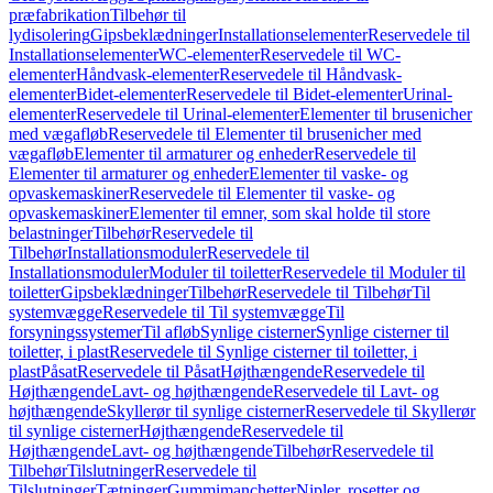
præfabrikation
Tilbehør til
lydisolering
Gipsbeklædninger
Installationselementer
Reservedele til
Installationselementer
WC-elementer
Reservedele til WC-
elementer
Håndvask-elementer
Reservedele til Håndvask-
elementer
Bidet-elementer
Reservedele til Bidet-elementer
Urinal-
elementer
Reservedele til Urinal-elementer
Elementer til brusenicher
med vægafløb
Reservedele til Elementer til brusenicher med
vægafløb
Elementer til armaturer og enheder
Reservedele til
Elementer til armaturer og enheder
Elementer til vaske- og
opvaskemaskiner
Reservedele til Elementer til vaske- og
opvaskemaskiner
Elementer til emner, som skal holde til store
belastninger
Tilbehør
Reservedele til
Tilbehør
Installationsmoduler
Reservedele til
Installationsmoduler
Moduler til toiletter
Reservedele til Moduler til
toiletter
Gipsbeklædninger
Tilbehør
Reservedele til Tilbehør
Til
systemvægge
Reservedele til Til systemvægge
Til
forsyningssystemer
Til afløb
Synlige cisterner
Synlige cisterner til
toiletter, i plast
Reservedele til Synlige cisterner til toiletter, i
plast
Påsat
Reservedele til Påsat
Højthængende
Reservedele til
Højthængende
Lavt- og højthængende
Reservedele til Lavt- og
højthængende
Skyllerør til synlige cisterner
Reservedele til Skyllerør
til synlige cisterner
Højthængende
Reservedele til
Højthængende
Lavt- og højthængende
Tilbehør
Reservedele til
Tilbehør
Tilslutninger
Reservedele til
Tilslutninger
Tætninger
Gummimanchetter
Nipler, rosetter og