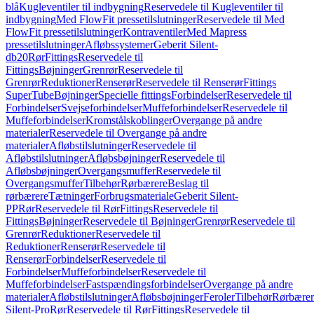
blå
Kugleventiler til indbygning
Reservedele til Kugleventiler til
indbygning
Med FlowFit pressetilslutninger
Reservedele til Med
FlowFit pressetilslutninger
Kontraventiler
Med Mapress
pressetilslutninger
Afløbssystemer
Geberit Silent-
db20
Rør
Fittings
Reservedele til
Fittings
Bøjninger
Grenrør
Reservedele til
Grenrør
Reduktioner
Renserør
Reservedele til Renserør
Fittings
SuperTube
Bøjninger
Specielle fittings
Forbindelser
Reservedele til
Forbindelser
Svejseforbindelser
Muffeforbindelser
Reservedele til
Muffeforbindelser
Kromstålskoblinger
Overgange på andre
materialer
Reservedele til Overgange på andre
materialer
Afløbstilslutninger
Reservedele til
Afløbstilslutninger
Afløbsbøjninger
Reservedele til
Afløbsbøjninger
Overgangsmuffer
Reservedele til
Overgangsmuffer
Tilbehør
Rørbærere
Beslag til
rørbærere
Tætninger
Forbrugsmateriale
Geberit Silent-
PP
Rør
Reservedele til Rør
Fittings
Reservedele til
Fittings
Bøjninger
Reservedele til Bøjninger
Grenrør
Reservedele til
Grenrør
Reduktioner
Reservedele til
Reduktioner
Renserør
Reservedele til
Renserør
Forbindelser
Reservedele til
Forbindelser
Muffeforbindelser
Reservedele til
Muffeforbindelser
Fastspændingsforbindelser
Overgange på andre
materialer
Afløbstilslutninger
Afløbsbøjninger
Feroler
Tilbehør
Rørbærer
Silent-Pro
Rør
Reservedele til Rør
Fittings
Reservedele til