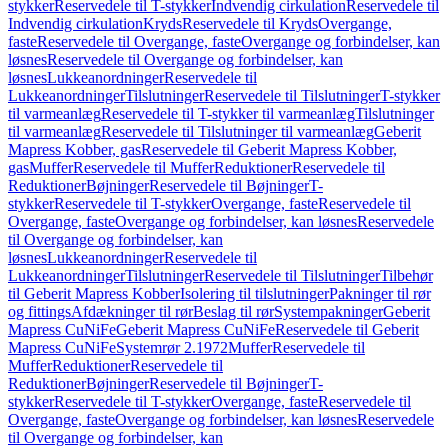
stykker
Reservedele til T-stykker
Indvendig cirkulation
Reservedele til
Indvendig cirkulation
Kryds
Reservedele til Kryds
Overgange,
faste
Reservedele til Overgange, faste
Overgange og forbindelser, kan
løsnes
Reservedele til Overgange og forbindelser, kan
løsnes
Lukkeanordninger
Reservedele til
Lukkeanordninger
Tilslutninger
Reservedele til Tilslutninger
T-stykker
til varmeanlæg
Reservedele til T-stykker til varmeanlæg
Tilslutninger
til varmeanlæg
Reservedele til Tilslutninger til varmeanlæg
Geberit
Mapress Kobber, gas
Reservedele til Geberit Mapress Kobber,
gas
Muffer
Reservedele til Muffer
Reduktioner
Reservedele til
Reduktioner
Bøjninger
Reservedele til Bøjninger
T-
stykker
Reservedele til T-stykker
Overgange, faste
Reservedele til
Overgange, faste
Overgange og forbindelser, kan løsnes
Reservedele
til Overgange og forbindelser, kan
løsnes
Lukkeanordninger
Reservedele til
Lukkeanordninger
Tilslutninger
Reservedele til Tilslutninger
Tilbehør
til Geberit Mapress Kobber
Isolering til tilslutninger
Pakninger til rør
og fittings
Afdækninger til rør
Beslag til rør
Systempakninger
Geberit
Mapress CuNiFe
Geberit Mapress CuNiFe
Reservedele til Geberit
Mapress CuNiFe
Systemrør 2.1972
Muffer
Reservedele til
Muffer
Reduktioner
Reservedele til
Reduktioner
Bøjninger
Reservedele til Bøjninger
T-
stykker
Reservedele til T-stykker
Overgange, faste
Reservedele til
Overgange, faste
Overgange og forbindelser, kan løsnes
Reservedele
til Overgange og forbindelser, kan