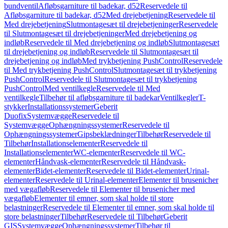
bundventil
Afløbsgarniture til badekar, d52
Reservedele til
Afløbsgarniture til badekar, d52
Med drejebetjening
Reservedele til
Med drejebetjening
Slutmontagesæt til drejebetjeninger
Reservedele
til Slutmontagesæt til drejebetjeninger
Med drejebetjening og
indløb
Reservedele til Med drejebetjening og indløb
Slutmontagesæt
til drejebetjening og indløb
Reservedele til Slutmontagesæt til
drejebetjening og indløb
Med trykbetjening PushControl
Reservedele
til Med trykbetjening PushControl
Slutmontagesæt til trykbetjening
PushControl
Reservedele til Slutmontagesæt til trykbetjening
PushControl
Med ventilkegle
Reservedele til Med
ventilkegle
Tilbehør til afløbsgarniture til badekar
Ventilkegler
T-
stykker
Installationssystemer
Geberit
Duofix
Systemvægge
Reservedele til
Systemvægge
Ophængningssystemer
Reservedele til
Ophængningssystemer
Gipsbeklædninger
Tilbehør
Reservedele til
Tilbehør
Installationselementer
Reservedele til
Installationselementer
WC-elementer
Reservedele til WC-
elementer
Håndvask-elementer
Reservedele til Håndvask-
elementer
Bidet-elementer
Reservedele til Bidet-elementer
Urinal-
elementer
Reservedele til Urinal-elementer
Elementer til brusenicher
med vægafløb
Reservedele til Elementer til brusenicher med
vægafløb
Elementer til emner, som skal holde til store
belastninger
Reservedele til Elementer til emner, som skal holde til
store belastninger
Tilbehør
Reservedele til Tilbehør
Geberit
GIS
Systemvægge
Ophængningssystemer
Tilbehør til