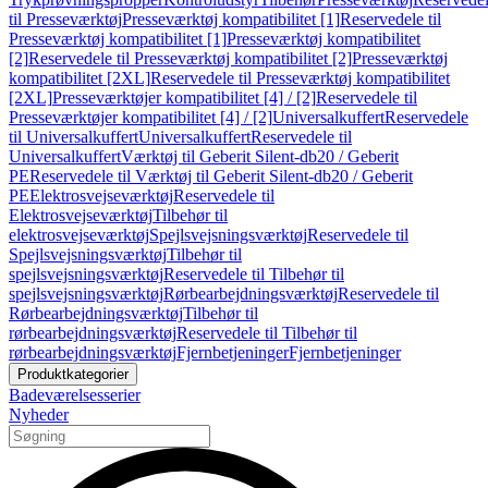
til Presseværktøj
Presseværktøj kompatibilitet [1]
Reservedele til
Presseværktøj kompatibilitet [1]
Presseværktøj kompatibilitet
[2]
Reservedele til Presseværktøj kompatibilitet [2]
Presseværktøj
kompatibilitet [2XL]
Reservedele til Presseværktøj kompatibilitet
[2XL]
Presseværktøjer kompatibilitet [4] / [2]
Reservedele til
Presseværktøjer kompatibilitet [4] / [2]
Universalkuffert
Reservedele
til Universalkuffert
Universalkuffert
Reservedele til
Universalkuffert
Værktøj til Geberit Silent-db20 / Geberit
PE
Reservedele til Værktøj til Geberit Silent-db20 / Geberit
PE
Elektrosvejseværktøj
Reservedele til
Elektrosvejseværktøj
Tilbehør til
elektrosvejseværktøj
Spejlsvejsningsværktøj
Reservedele til
Spejlsvejsningsværktøj
Tilbehør til
spejlsvejsningsværktøj
Reservedele til Tilbehør til
spejlsvejsningsværktøj
Rørbearbejdningsværktøj
Reservedele til
Rørbearbejdningsværktøj
Tilbehør til
rørbearbejdningsværktøj
Reservedele til Tilbehør til
rørbearbejdningsværktøj
Fjernbetjeninger
Fjernbetjeninger
Produktkategorier
Badeværelsesserier
Nyheder