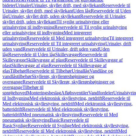
bideter
Urinaler
Urinaler, skyllet drift, med skyllekant
Reservedele til
Urinaler, skyllet drift, med skyllekant
Uden låg
Reservedele til Uden
låg
Urinaler, skyllet drift, uden skyllekant
Reservedele til Urinaler,
skyllet drift, uden skyllekant
Til synlig urinalstyring eller
urinalstyring til indbygning
Reservedele til Til synlig urinalstyring
eller urinalstyring til indbygning
Med integreret
urinalstyring
Reservedele til Med integreret urinalstyring
Til integreret
urinalstyring
Reservedele til Til integreret urinalstyring
Urinaler, drift
uden vand
Reservedele til Urinaler, drift uden vand
Uden
låg
Reservedele til Uden låg
Skillevægge
Reservedele til
Skillevægge
Skillevægge af plast
Reservedele til Skillevægge af
plast
Skillevægge af glas
Reservedele til Skillevægge af
glas
Tilbehør
Reservedele til Tilbehør
Urinallåg
Vandlåse og
vandlåstilbehør
Skyllerør, skyllerørsbøjninger og
overgange
Reservedele til Skyllerør, skyllerørsbøjninger og
overgange
Tilbehør til
sprøjtehoved
Monteringsbeslag
Afløbsventiler
Vandfordeler
Urinalstyri
til Indbygning
Med elektronisk skyllestyring, netdrift
Reservedele til
Med elektronisk skyllestyring, netdrift
Med elektronisk skyllestyring,
batteridrift
Reservedele til Med elektronisk skyllestyring,
batteridrift
Med pneumatisk skyllestyring
Reservedele til Med
pneumatisk skyllestyring
Basic
Reservedele til
Basic
Synlige
Reservedele til Synlige
Med elektronisk skyllestyring,
netdrift
Reservedele til Med elektronisk skyllestyring, netdrift
Med