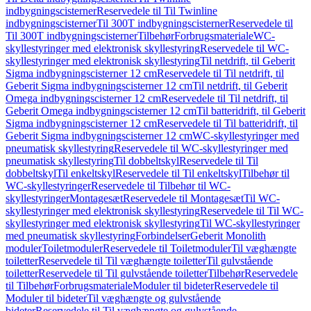
indbygningscisterner
Reservedele til Til Twinline
indbygningscisterner
Til 300T indbygningscisterner
Reservedele til
Til 300T indbygningscisterner
Tilbehør
Forbrugsmateriale
WC-
skyllestyringer med elektronisk skyllestyring
Reservedele til WC-
skyllestyringer med elektronisk skyllestyring
Til netdrift, til Geberit
Sigma indbygningscisterner 12 cm
Reservedele til Til netdrift, til
Geberit Sigma indbygningscisterner 12 cm
Til netdrift, til Geberit
Omega indbygningscisterner 12 cm
Reservedele til Til netdrift, til
Geberit Omega indbygningscisterner 12 cm
Til batteridrift, til Geberit
Sigma indbygningscisterner 12 cm
Reservedele til Til batteridrift, til
Geberit Sigma indbygningscisterner 12 cm
WC-skyllestyringer med
pneumatisk skyllestyring
Reservedele til WC-skyllestyringer med
pneumatisk skyllestyring
Til dobbeltskyl
Reservedele til Til
dobbeltskyl
Til enkeltskyl
Reservedele til Til enkeltskyl
Tilbehør til
WC-skyllestyringer
Reservedele til Tilbehør til WC-
skyllestyringer
Montagesæt
Reservedele til Montagesæt
Til WC-
skyllestyringer med elektronisk skyllestyring
Reservedele til Til WC-
skyllestyringer med elektronisk skyllestyring
Til WC-skyllestyringer
med pneumatisk skyllestyring
Forbindelser
Geberit Monolith
moduler
Toiletmoduler
Reservedele til Toiletmoduler
Til væghængte
toiletter
Reservedele til Til væghængte toiletter
Til gulvstående
toiletter
Reservedele til Til gulvstående toiletter
Tilbehør
Reservedele
til Tilbehør
Forbrugsmateriale
Moduler til bideter
Reservedele til
Moduler til bideter
Til væghængte og gulvstående
bideter
Reservedele til Til væghængte og gulvstående