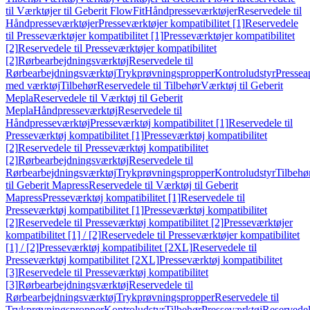
til Værktøjer til Geberit FlowFit
Håndpresseværktøjer
Reservedele til
Håndpresseværktøjer
Presseværktøjer kompatibilitet [1]
Reservedele
til Presseværktøjer kompatibilitet [1]
Presseværktøjer kompatibilitet
[2]
Reservedele til Presseværktøjer kompatibilitet
[2]
Rørbearbejdningsværktøj
Reservedele til
Rørbearbejdningsværktøj
Trykprøvningspropper
Kontroludstyr
Pressea
med værktøj
Tilbehør
Reservedele til Tilbehør
Værktøj til Geberit
Mepla
Reservedele til Værktøj til Geberit
Mepla
Håndpresseværktøj
Reservedele til
Håndpresseværktøj
Presseværktøj kompatibilitet [1]
Reservedele til
Presseværktøj kompatibilitet [1]
Presseværktøj kompatibilitet
[2]
Reservedele til Presseværktøj kompatibilitet
[2]
Rørbearbejdningsværktøj
Reservedele til
Rørbearbejdningsværktøj
Trykprøvningspropper
Kontroludstyr
Tilbehø
til Geberit Mapress
Reservedele til Værktøj til Geberit
Mapress
Presseværktøj kompatibilitet [1]
Reservedele til
Presseværktøj kompatibilitet [1]
Presseværktøj kompatibilitet
[2]
Reservedele til Presseværktøj kompatibilitet [2]
Presseværktøjer
kompatibilitet [1] / [2]
Reservedele til Presseværktøjer kompatibilitet
[1] / [2]
Presseværktøj kompatibilitet [2XL]
Reservedele til
Presseværktøj kompatibilitet [2XL]
Presseværktøj kompatibilitet
[3]
Reservedele til Presseværktøj kompatibilitet
[3]
Rørbearbejdningsværktøj
Reservedele til
Rørbearbejdningsværktøj
Trykprøvningspropper
Reservedele til
Trykprøvningspropper
Kontroludstyr
Tilbehør
Presseværktøj
Reservede