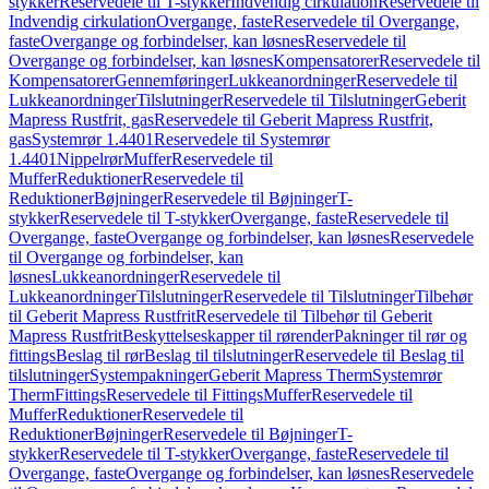
stykker
Reservedele til T-stykker
Indvendig cirkulation
Reservedele til
Indvendig cirkulation
Overgange, faste
Reservedele til Overgange,
faste
Overgange og forbindelser, kan løsnes
Reservedele til
Overgange og forbindelser, kan løsnes
Kompensatorer
Reservedele til
Kompensatorer
Gennemføringer
Lukkeanordninger
Reservedele til
Lukkeanordninger
Tilslutninger
Reservedele til Tilslutninger
Geberit
Mapress Rustfrit, gas
Reservedele til Geberit Mapress Rustfrit,
gas
Systemrør 1.4401
Reservedele til Systemrør
1.4401
Nippelrør
Muffer
Reservedele til
Muffer
Reduktioner
Reservedele til
Reduktioner
Bøjninger
Reservedele til Bøjninger
T-
stykker
Reservedele til T-stykker
Overgange, faste
Reservedele til
Overgange, faste
Overgange og forbindelser, kan løsnes
Reservedele
til Overgange og forbindelser, kan
løsnes
Lukkeanordninger
Reservedele til
Lukkeanordninger
Tilslutninger
Reservedele til Tilslutninger
Tilbehør
til Geberit Mapress Rustfrit
Reservedele til Tilbehør til Geberit
Mapress Rustfrit
Beskyttelseskapper til rørender
Pakninger til rør og
fittings
Beslag til rør
Beslag til tilslutninger
Reservedele til Beslag til
tilslutninger
Systempakninger
Geberit Mapress Therm
Systemrør
Therm
Fittings
Reservedele til Fittings
Muffer
Reservedele til
Muffer
Reduktioner
Reservedele til
Reduktioner
Bøjninger
Reservedele til Bøjninger
T-
stykker
Reservedele til T-stykker
Overgange, faste
Reservedele til
Overgange, faste
Overgange og forbindelser, kan løsnes
Reservedele