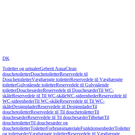
DK
Toiletter og urinaler
Geberit AquaClean
douchetoiletter
Douchetoiletter
Reservedele til
Douchetoiletter
Væghængte toiletter
Reservedele til Væghængte
toiletter
Gulvstående toiletter
Reservedele til Gulvstående
toiletter
Douchesæder
Reservedele til Douchesæder
Til WC-
skåle
Reservedele til Til WC-skåle
WC-sideenheder
Reservedele til
WC-sideenheder
Til WC-skåle
Reservedele til Til WC-
skåle
Designplader
Reservedele til Designplader
Til
douchetoiletter
Reservedele til Til douchetoiletter
Til
douchesæder
Reservedele til Til douchesæder
Tilbehør
Til
douchetoiletter
Til douchesæder og
douchetoiletter
Toiletter
Forbrugsmateriale
Funktionsenheder
Toiletter
og toiletsæder
Væghængte toiletter
Reservedele til Væghængte