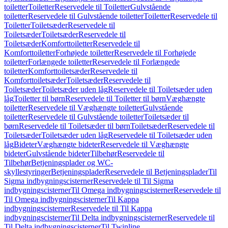
toiletter
Toiletter
Reservedele til Toiletter
Gulvstående
toiletter
Reservedele til Gulvstående toiletter
Toiletter
Reservedele til
Toiletter
Toiletsæder
Reservedele til
Toiletsæder
Toiletsæder
Reservedele til
Toiletsæder
Komforttoiletter
Reservedele til
Komforttoiletter
Forhøjede toiletter
Reservedele til Forhøjede
toiletter
Forlængede toiletter
Reservedele til Forlængede
toiletter
Komforttoiletsæder
Reservedele til
Komforttoiletsæder
Toiletsæder
Reservedele til
Toiletsæder
Toiletsæder uden låg
Reservedele til Toiletsæder uden
låg
Toiletter til børn
Reservedele til Toiletter til børn
Væghængte
toiletter
Reservedele til Væghængte toiletter
Gulvstående
toiletter
Reservedele til Gulvstående toiletter
Toiletsæder til
børn
Reservedele til Toiletsæder til børn
Toiletsæder
Reservedele til
Toiletsæder
Toiletsæder uden låg
Reservedele til Toiletsæder uden
låg
Bideter
Væghængte bideter
Reservedele til Væghængte
bideter
Gulvstående bideter
Tilbehør
Reservedele til
Tilbehør
Betjeningsplader og WC-
skyllestyringer
Betjeningsplader
Reservedele til Betjeningsplader
Til
Sigma indbygningscisterner
Reservedele til Til Sigma
indbygningscisterner
Til Omega indbygningscisterner
Reservedele til
Til Omega indbygningscisterner
Til Kappa
indbygningscisterner
Reservedele til Til Kappa
indbygningscisterner
Til Delta indbygningscisterner
Reservedele til
Til Delta indbygningscisterner
Til Twinline