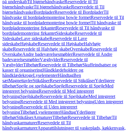
på underskab
Til hjørnehåndvaske
Reservedele til Til
hjørnehåndvaske
Til hjørnehåndvaske
Reservedele til Til
hjørnehåndvaske
Bordplader
Reservedele til Bordplader
Til
håndvaske til bordplademontering bowle formet
Reservedele til Til
håndvaske til bordplademontering bowle formet
Til håndvaske til
bordplademontering firkantet
Reservedele til Til håndvaske til
bordplademontering firkantet
Sideskabe
Reservedele til
Sideskabe
Lave sideskabe
Reservedele til Lave
sideskabe
Højskabe
Reservedele til Højskabe
Halvhøje
skabe
Reservedele til Halvhøje skabe
Overskabe
Reservedele til
Overskabe
Andre badeværelsesmøbler
Reservedele til Andre
badeværelsesmøbler
Væghylder
Reservedele til
Væghylder
Tilbehør
Reservedele til Tilbehør
Skuffeindsatser og
kasser til organisering
Håndklædeholdere og
håndklædekroge
Lyselementer
Håndtag
Ben
sæt
Magnettavler
Stikdåser
Reservedele til Stikdåser
Yderligere
tilbehør
Spejle og spejlskabe
Spejle
Reservedele til Spejle
Med
integreret belysning
Reservedele til Med integreret
belysning
Spejlskabe
Reservedele til Spejlskabe
Med integreret
belysning
Reservedele til Med integreret belysning
Uden integreret
belysning
Reservedele til Uden integreret
belysning
Tilbehør
Lyselementer
Håndtag
Yderligere
tilbehør
Stikdåser
Armaturer
Tilbehør
Reservedele til Tilbehør
Til
håndvaskarmaturer
Reservedele til Til
håndvaskarmaturer
Apparattilslutninger til vaskeplads, køkkenvask,