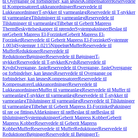
til Overgange og forbindelser, kan løsnes
Kompensatorer
Reservedele
til Kompensatorer
Lukkeanordninger
Reservedele til
Lukkeanordninger
T-stykker til varmeanlæg
Reservedele til T-stykker
til varmeanlæg
Tilslutninger til varmeanlæg
Reservedele til
Tilslutninger til varmeanlæg
Tilbehør til Geberit Mapress
Therm
Beskyttelseskapper til rørender
Systempakninger
Beslag til
rør
Geberit Mapress El-Forzinket
Geberit Mapress El-
Forzinket
Reservedele til Geberit Mapress El-Forzinket
Systemrør
1.0034
Systemrør 1.0215
Nippelrør
Muffer
Reservedele til
Muffer
Reduktioner
Reservedele til
Reduktioner
Bøjninger
Reservedele til Bøjninger
T-
stykker
Reservedele til T-stykker
Kryds
Reservedele til
Kryds
Overgange, faste
Reservedele til Overgange, faste
Overgange
og forbindelser, kan løsnes
Reservedele til Overgange og
forbindelser, kan løsnes
Kompensatorer
Reservedele til
Kompensatorer
Lukkeanordninger
Reservedele til
Lukkeanordninger
Muffer til varmeanlæg
Reservedele til Muffer til
varmeanlæg
T-stykker til varmeanlæg
Reservedele til T-stykker til
varmeanlæg
Tilslutninger til varmeanlæg
Reservedele til Tilslutninger
til varmeanlæg
Tilbehør til Geberit Mapress El-Forzinket
Pakninger
til rør og fittings
Afdækninger til rør
Beslag til rør
Beslag til
tilslutninger
Systempakninger
Geberit Mapress Kobber
Geberit
Mapress Kobber
Reservedele til Geberit Mapress
Kobber
Muffer
Reservedele til Muffer
Reduktioner
Reservedele til
Reduktioner
Bøjninger
Reservedele til Bøjninger
T-