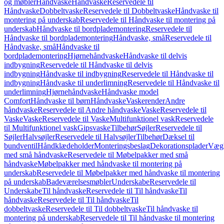
og møbler
Håndvaske
Håndvaske
Reservedele til
Håndvaske
Dobbeltvaske
Reservedele til Dobbeltvaske
Håndvaske til
montering på underskab
Reservedele til Håndvaske til montering på
underskab
Håndvaske til bordplademontering
Reservedele til
Håndvaske til bordplademontering
Håndvaske, små
Reservedele til
Håndvaske, små
Håndvaske til
bordplademontering
Hjørnehåndvaske
Håndvaske til delvis
indbygning
Reservedele til Håndvaske til delvis
indbygning
Håndvaske til indbygning
Reservedele til Håndvaske til
indbygning
Håndvaske til underlimning
Reservedele til Håndvaske til
underlimning
Hjørnehåndvaske
Håndvaske model
Comfort
Håndvaske til børn
Håndvaske
Vaskerender
Andre
håndvaske
Reservedele til Andre håndvaske
Vaske
Reservedele til
Vaske
Vaske
Reservedele til Vaske
Multifunktionel vask
Reservedele
til Multifunktionel vask
Gipsvaske
Tilbehør
Søjler
Reservedele til
Søjler
Halvsøjler
Reservedele til Halvsøjler
Tilbehør
Dæksel til
bundventil
Håndklædeholder
Monteringsbeslag
Dekorationsplader
Vægh
med små håndvaske
Reservedele til Møbelpakker med små
håndvaske
Møbelpakker med håndvaske til montering på
underskab
Reservedele til Møbelpakker med håndvaske til montering
på underskab
Badeværelsesmøbler
Underskabe
Reservedele til
Underskabe
Til håndvaske
Reservedele til Til håndvaske
Til
håndvaske
Reservedele til Til håndvaske
Til
dobbeltvaske
Reservedele til Til dobbeltvaske
Til håndvaske til
montering på underskab
Reservedele til Til håndvaske til montering