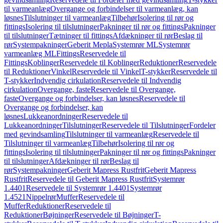
til varmeanlæg
Overgange og forbindelser til varmeanlæg, kan
løsnes
Tilslutninger til varmeanlæg
Tilbehør
Isolering til rør og
fittings
Isolering til tilslutninger
Pakninger til rør og fittings
Pakninger
til tilslutninger
Tætninger til fittings
Afdækninger til rør
Beslag til
rør
Systempakninger
Geberit Mepla
Systemrør ML
Systemrør
varmeanlæg ML
Fittings
Reservedele til
Fittings
Koblinger
Reservedele til Koblinger
Reduktioner
Reservedele
til Reduktioner
Vinkel
Reservedele til Vinkel
T-stykker
Reservedele til
T-stykker
Indvendig cirkulation
Reservedele til Indvendig
cirkulation
Overgange, faste
Reservedele til Overgange,
faste
Overgange og forbindelser, kan løsnes
Reservedele til
Overgange og forbindelser, kan
løsnes
Lukkeanordninger
Reservedele til
Lukkeanordninger
Tilslutninger
Reservedele til Tilslutninger
Fordeler
med gevindsamling
Tilslutninger til varmeanlæg
Reservedele til
Tilslutninger til varmeanlæg
Tilbehør
Isolering til rør og
fittings
Isolering til tilslutninger
Pakninger til rør og fittings
Pakninger
til tilslutninger
Afdækninger til rør
Beslag til
rør
Systempakninger
Geberit Mapress Rustfrit
Geberit Mapress
Rustfrit
Reservedele til Geberit Mapress Rustfrit
Systemrør
1.4401
Reservedele til Systemrør 1.4401
Systemrør
1.4521
Nippelrør
Muffer
Reservedele til
Muffer
Reduktioner
Reservedele til
Reduktioner
Bøjninger
Reservedele til Bøjninger
T-