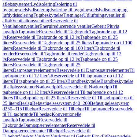
afløbssystemer
Lydisolering
Isolering til
bygningsdelslydisolering
Isolering til bygningsdelslydisolering og
luftlydsisolering
Fugtbeskyttelse
Tætninger
Udluftningsventiler til
afløb
Ventilationsventiler
Reservedele til
Ventilationsventiler
Energireducerende ventiler
Geberit Pluvia
tagafløb
Tagbrønde
Reservedele til Tagbrønde
Tagbrønde op til 12
l/s
Reservedele til Tagbrønde op til 12 l/s
Tagbrønde op til 25
liter/s
Reservedele til Tagbrønde op til 25 liter/s
Tagbrønde op til 100
liter/s
Reservedele til Tagbrønde op til 100 liter/s
Tagbrønde til
render
Reservedele til Tagbrønde til render
Tagbrønde op til 12
l/s
Reservedele til Tagbrønde op til 12 l/s
Tagbrønde op til 25
liter/s
Reservedele til Tagbrønde op til 25
liter/s
Dampspærreelementer
Reservedele til Dampspærreelementer
Til
tagbrønde op til 12 liter/s
Reservedele til Til tagbrønde op til 12
liter/s
Til tagbrønde op til 25 liter/s
Brandbeskyttelse
Brandbeskyttelse
til afløbssystemer
Nødoverløb
Reservedele til Nødoverløb
Til
tagbrønde op til 12 liter/s
Reservedele til Til tagbrønde op til 12
liter/s
Til tagbrønde op til 25 liter/s
Reservedele til Til tagbrønde op til
25 liter/s
Beslag
Befæstigelsessystem d40–200
Befæstigelsessystem
d250–315
Tilbehør
Reservedele til Tilbehør
Til tagbrønde
Reservedele
til Til tagbrønde
Til beslag
Konventionelle
tagafløb
Tagbrønde
Reservedele til
Tagbrønde
Dampspærreelementer
Reservedele til
Dampspærreelementer
Tilbehør
Reservedele til
Tilbehør
Værktøj
Værktøj
Værktøjer til Geberit FlowFit
Reservedele