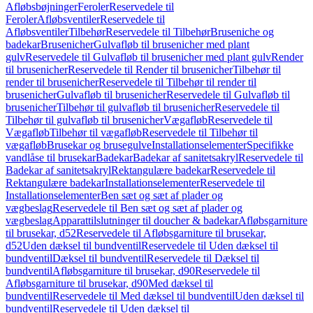
Afløbsbøjninger
Feroler
Reservedele til
Feroler
Afløbsventiler
Reservedele til
Afløbsventiler
Tilbehør
Reservedele til Tilbehør
Bruseniche og
badekar
Brusenicher
Gulvafløb til brusenicher med plant
gulv
Reservedele til Gulvafløb til brusenicher med plant gulv
Render
til brusenicher
Reservedele til Render til brusenicher
Tilbehør til
render til brusenicher
Reservedele til Tilbehør til render til
brusenicher
Gulvafløb til brusenicher
Reservedele til Gulvafløb til
brusenicher
Tilbehør til gulvafløb til brusenicher
Reservedele til
Tilbehør til gulvafløb til brusenicher
Vægafløb
Reservedele til
Vægafløb
Tilbehør til vægafløb
Reservedele til Tilbehør til
vægafløb
Brusekar og brusegulve
Installationselementer
Specifikke
vandlåse til brusekar
Badekar
Badekar af sanitetsakryl
Reservedele til
Badekar af sanitetsakryl
Rektangulære badekar
Reservedele til
Rektangulære badekar
Installationselementer
Reservedele til
Installationselementer
Ben sæt og sæt af plader og
vægbeslag
Reservedele til Ben sæt og sæt af plader og
vægbeslag
Apparattilslutninger til doucher & badekar
Afløbsgarniture
til brusekar, d52
Reservedele til Afløbsgarniture til brusekar,
d52
Uden dæksel til bundventil
Reservedele til Uden dæksel til
bundventil
Dæksel til bundventil
Reservedele til Dæksel til
bundventil
Afløbsgarniture til brusekar, d90
Reservedele til
Afløbsgarniture til brusekar, d90
Med dæksel til
bundventil
Reservedele til Med dæksel til bundventil
Uden dæksel til
bundventil
Reservedele til Uden dæksel til