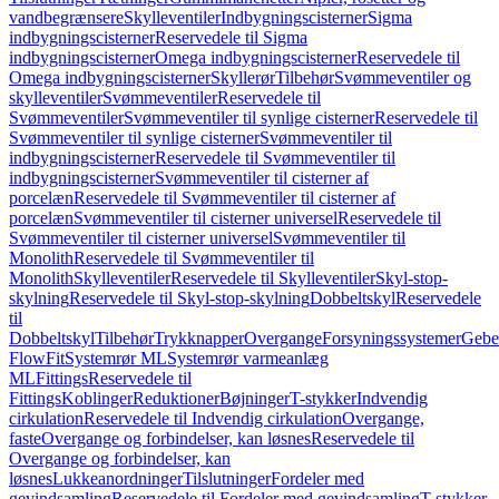
vandbegrænsere
Skylleventiler
Indbygningscisterner
Sigma
indbygningscisterner
Reservedele til Sigma
indbygningscisterner
Omega indbygningscisterner
Reservedele til
Omega indbygningscisterner
Skyllerør
Tilbehør
Svømmeventiler og
skylleventiler
Svømmeventiler
Reservedele til
Svømmeventiler
Svømmeventiler til synlige cisterner
Reservedele til
Svømmeventiler til synlige cisterner
Svømmeventiler til
indbygningscisterner
Reservedele til Svømmeventiler til
indbygningscisterner
Svømmeventiler til cisterner af
porcelæn
Reservedele til Svømmeventiler til cisterner af
porcelæn
Svømmeventiler til cisterner universel
Reservedele til
Svømmeventiler til cisterner universel
Svømmeventiler til
Monolith
Reservedele til Svømmeventiler til
Monolith
Skylleventiler
Reservedele til Skylleventiler
Skyl-stop-
skylning
Reservedele til Skyl-stop-skylning
Dobbeltskyl
Reservedele
til
Dobbeltskyl
Tilbehør
Trykknapper
Overgange
Forsyningssystemer
Geber
FlowFit
Systemrør ML
Systemrør varmeanlæg
ML
Fittings
Reservedele til
Fittings
Koblinger
Reduktioner
Bøjninger
T-stykker
Indvendig
cirkulation
Reservedele til Indvendig cirkulation
Overgange,
faste
Overgange og forbindelser, kan løsnes
Reservedele til
Overgange og forbindelser, kan
løsnes
Lukkeanordninger
Tilslutninger
Fordeler med
gevindsamling
Reservedele til Fordeler med gevindsamling
T-stykker