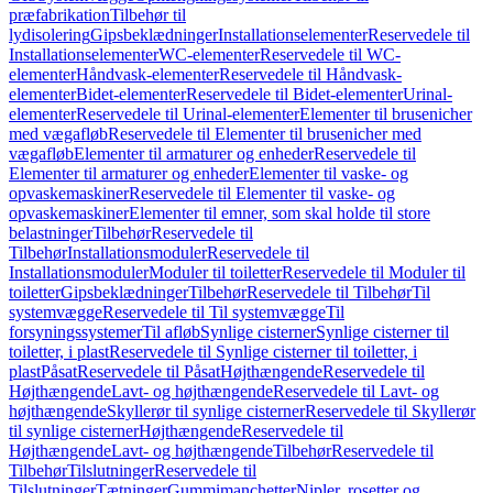
præfabrikation
Tilbehør til
lydisolering
Gipsbeklædninger
Installationselementer
Reservedele til
Installationselementer
WC-elementer
Reservedele til WC-
elementer
Håndvask-elementer
Reservedele til Håndvask-
elementer
Bidet-elementer
Reservedele til Bidet-elementer
Urinal-
elementer
Reservedele til Urinal-elementer
Elementer til brusenicher
med vægafløb
Reservedele til Elementer til brusenicher med
vægafløb
Elementer til armaturer og enheder
Reservedele til
Elementer til armaturer og enheder
Elementer til vaske- og
opvaskemaskiner
Reservedele til Elementer til vaske- og
opvaskemaskiner
Elementer til emner, som skal holde til store
belastninger
Tilbehør
Reservedele til
Tilbehør
Installationsmoduler
Reservedele til
Installationsmoduler
Moduler til toiletter
Reservedele til Moduler til
toiletter
Gipsbeklædninger
Tilbehør
Reservedele til Tilbehør
Til
systemvægge
Reservedele til Til systemvægge
Til
forsyningssystemer
Til afløb
Synlige cisterner
Synlige cisterner til
toiletter, i plast
Reservedele til Synlige cisterner til toiletter, i
plast
Påsat
Reservedele til Påsat
Højthængende
Reservedele til
Højthængende
Lavt- og højthængende
Reservedele til Lavt- og
højthængende
Skyllerør til synlige cisterner
Reservedele til Skyllerør
til synlige cisterner
Højthængende
Reservedele til
Højthængende
Lavt- og højthængende
Tilbehør
Reservedele til
Tilbehør
Tilslutninger
Reservedele til
Tilslutninger
Tætninger
Gummimanchetter
Nipler, rosetter og