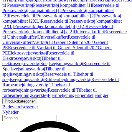
til Presseværktøj
Presseværktøj kompatibilitet [1]
Reservedele til
Presseværktøj kompatibilitet [1]
Presseværktøj kompatibilitet
[2]
Reservedele til Presseværktøj kompatibilitet [2]
Presseværktøj
kompatibilitet [2XL]
Reservedele til Presseværktøj kompatibilitet
[2XL]
Presseværktøjer kompatibilitet [4] / [2]
Reservedele til
Presseværktøjer kompatibilitet [4] / [2]
Universalkuffert
Reservedele
til Universalkuffert
Universalkuffert
Reservedele til
Universalkuffert
Værktøj til Geberit Silent-db20 / Geberit
PE
Reservedele til Værktøj til Geberit Silent-db20 / Geberit
PE
Elektrosvejseværktøj
Reservedele til
Elektrosvejseværktøj
Tilbehør til
elektrosvejseværktøj
Spejlsvejsningsværktøj
Reservedele til
Spejlsvejsningsværktøj
Tilbehør til
spejlsvejsningsværktøj
Reservedele til Tilbehør til
spejlsvejsningsværktøj
Rørbearbejdningsværktøj
Reservedele til
Rørbearbejdningsværktøj
Tilbehør til
rørbearbejdningsværktøj
Reservedele til Tilbehør til
rørbearbejdningsværktøj
Fjernbetjeninger
Fjernbetjeninger
Produktkategorier
Badeværelsesserier
Nyheder