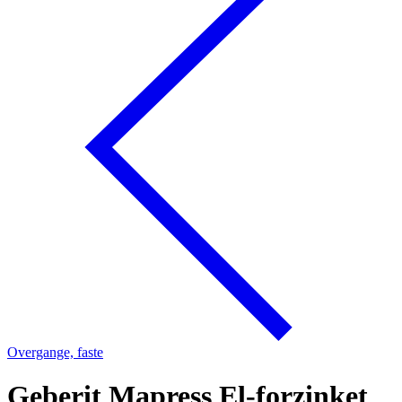
Overgange, faste
Geberit Mapress El-forzinket