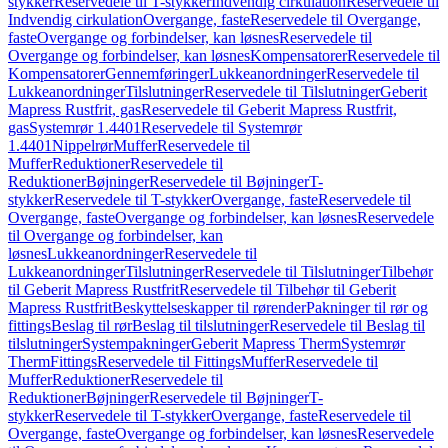
stykker
Reservedele til T-stykker
Indvendig cirkulation
Reservedele til
Indvendig cirkulation
Overgange, faste
Reservedele til Overgange,
faste
Overgange og forbindelser, kan løsnes
Reservedele til
Overgange og forbindelser, kan løsnes
Kompensatorer
Reservedele til
Kompensatorer
Gennemføringer
Lukkeanordninger
Reservedele til
Lukkeanordninger
Tilslutninger
Reservedele til Tilslutninger
Geberit
Mapress Rustfrit, gas
Reservedele til Geberit Mapress Rustfrit,
gas
Systemrør 1.4401
Reservedele til Systemrør
1.4401
Nippelrør
Muffer
Reservedele til
Muffer
Reduktioner
Reservedele til
Reduktioner
Bøjninger
Reservedele til Bøjninger
T-
stykker
Reservedele til T-stykker
Overgange, faste
Reservedele til
Overgange, faste
Overgange og forbindelser, kan løsnes
Reservedele
til Overgange og forbindelser, kan
løsnes
Lukkeanordninger
Reservedele til
Lukkeanordninger
Tilslutninger
Reservedele til Tilslutninger
Tilbehør
til Geberit Mapress Rustfrit
Reservedele til Tilbehør til Geberit
Mapress Rustfrit
Beskyttelseskapper til rørender
Pakninger til rør og
fittings
Beslag til rør
Beslag til tilslutninger
Reservedele til Beslag til
tilslutninger
Systempakninger
Geberit Mapress Therm
Systemrør
Therm
Fittings
Reservedele til Fittings
Muffer
Reservedele til
Muffer
Reduktioner
Reservedele til
Reduktioner
Bøjninger
Reservedele til Bøjninger
T-
stykker
Reservedele til T-stykker
Overgange, faste
Reservedele til
Overgange, faste
Overgange og forbindelser, kan løsnes
Reservedele