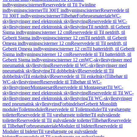
indbygningscisterner
Reservedele til Til Twinline
indbygningscisterner
Til 300T indbygningscisterner
Reservedele til
Til 300T indbygningscisterner
Tilbehør
Forbrugsmateriale
WC-
skyllestyringer med elektronisk skyllestyring
Reservedele til WC-
skyllestyringer med elektronisk skyllestyring
Til netdrift, til Geberit
Sigma indbygningscisterner 12 cm
Reservedele til Til netdrift, til
Geberit Sigma indbygningscisterner 12 cm
Til netdrift, til Geberit
Omega indbygningscisterner 12 cm
Reservedele til Til netdrift, til
Geberit Omega indbygningscisterner 12 cm
Til batteridrift, til Geberit
Sigma indbygningscisterner 12 cm
Reservedele til Til batteridrift, til
Geberit Sigma indbygningscisterner 12 cm
WC-skyllestyringer med
pneumatisk skyllestyring
Reservedele til WC-skyllestyringer med
pneumatisk skyllestyring
Til dobbeltskyl
Reservedele til Til
dobbeltskyl
Til enkeltskyl
Reservedele til Til enkeltskyl
Tilbehør til
WC-skyllestyringer
Reservedele til Tilbehør til WC-
skyllestyringer
Montagesæt
Reservedele til Montagesæt
Til WC-
skyllestyringer med elektronisk skyllestyring
Reservedele til Til WC-
skyllestyringer med elektronisk skyllestyring
Til WC-skyllestyringer
med pneumatisk skyllestyring
Forbindelser
Geberit Monolith
moduler
Toiletmoduler
Reservedele til Toiletmoduler
Til væghængte
toiletter
Reservedele til Til væghængte toiletter
Til gulvstående
toiletter
Reservedele til Til gulvstående toiletter
Tilbehør
Reservedele
til Tilbehør
Forbrugsmateriale
Moduler til bideter
Reservedele til
Moduler til bideter
Til væghængte og gulvstående
bideter
Reservedele til Til væghængte og gulvstående