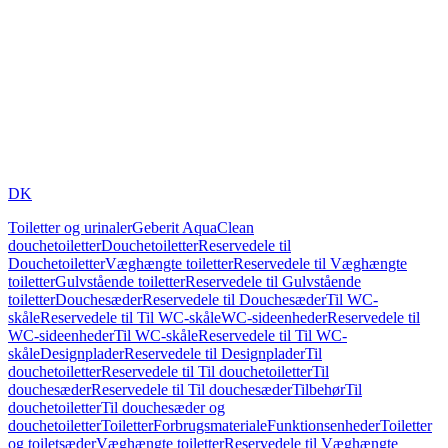
DK
Toiletter og urinaler
Geberit AquaClean
douchetoiletter
Douchetoiletter
Reservedele til
Douchetoiletter
Væghængte toiletter
Reservedele til Væghængte
toiletter
Gulvstående toiletter
Reservedele til Gulvstående
toiletter
Douchesæder
Reservedele til Douchesæder
Til WC-
skåle
Reservedele til Til WC-skåle
WC-sideenheder
Reservedele til
WC-sideenheder
Til WC-skåle
Reservedele til Til WC-
skåle
Designplader
Reservedele til Designplader
Til
douchetoiletter
Reservedele til Til douchetoiletter
Til
douchesæder
Reservedele til Til douchesæder
Tilbehør
Til
douchetoiletter
Til douchesæder og
douchetoiletter
Toiletter
Forbrugsmateriale
Funktionsenheder
Toiletter
og toiletsæder
Væghængte toiletter
Reservedele til Væghængte