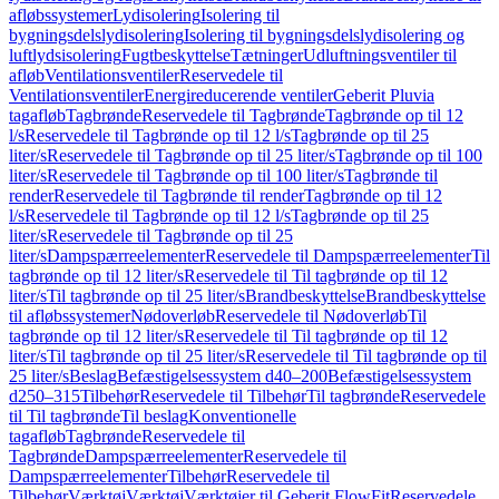
afløbssystemer
Lydisolering
Isolering til
bygningsdelslydisolering
Isolering til bygningsdelslydisolering og
luftlydsisolering
Fugtbeskyttelse
Tætninger
Udluftningsventiler til
afløb
Ventilationsventiler
Reservedele til
Ventilationsventiler
Energireducerende ventiler
Geberit Pluvia
tagafløb
Tagbrønde
Reservedele til Tagbrønde
Tagbrønde op til 12
l/s
Reservedele til Tagbrønde op til 12 l/s
Tagbrønde op til 25
liter/s
Reservedele til Tagbrønde op til 25 liter/s
Tagbrønde op til 100
liter/s
Reservedele til Tagbrønde op til 100 liter/s
Tagbrønde til
render
Reservedele til Tagbrønde til render
Tagbrønde op til 12
l/s
Reservedele til Tagbrønde op til 12 l/s
Tagbrønde op til 25
liter/s
Reservedele til Tagbrønde op til 25
liter/s
Dampspærreelementer
Reservedele til Dampspærreelementer
Til
tagbrønde op til 12 liter/s
Reservedele til Til tagbrønde op til 12
liter/s
Til tagbrønde op til 25 liter/s
Brandbeskyttelse
Brandbeskyttelse
til afløbssystemer
Nødoverløb
Reservedele til Nødoverløb
Til
tagbrønde op til 12 liter/s
Reservedele til Til tagbrønde op til 12
liter/s
Til tagbrønde op til 25 liter/s
Reservedele til Til tagbrønde op til
25 liter/s
Beslag
Befæstigelsessystem d40–200
Befæstigelsessystem
d250–315
Tilbehør
Reservedele til Tilbehør
Til tagbrønde
Reservedele
til Til tagbrønde
Til beslag
Konventionelle
tagafløb
Tagbrønde
Reservedele til
Tagbrønde
Dampspærreelementer
Reservedele til
Dampspærreelementer
Tilbehør
Reservedele til
Tilbehør
Værktøj
Værktøj
Værktøjer til Geberit FlowFit
Reservedele