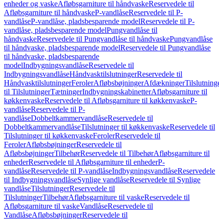
enheder og vaske
Afløbsgarniture til håndvaske
Reservedele til
Afløbsgarniture til håndvaske
P-vandlåse
Reservedele til P-
vandlåse
P-vandlåse, pladsbesparende model
Reservedele til P-
vandlåse, pladsbesparende model
Pungvandlåse til
håndvaske
Reservedele til Pungvandlåse til håndvaske
Pungvandlåse
til håndvaske, pladsbesparende model
Reservedele til Pungvandlåse
til håndvaske, pladsbesparende
model
Indbygningsvandlåse
Reservedele til
Indbygningsvandlåse
Håndvasktilslutninger
Reservedele til
Håndvasktilslutninger
Feroler
Afløbsbøjninger
Afdækninger
Tilslutning
til Tilslutninger
Tætninger
Indbygningskabinetter
Afløbsgarniture til
køkkenvaske
Reservedele til Afløbsgarniture til køkkenvaske
P-
vandlåse
Reservedele til P-
vandlåse
Dobbeltkammervandlåse
Reservedele til
Dobbeltkammervandlåse
Tilslutninger til køkkenvaske
Reservedele til
Tilslutninger til køkkenvaske
Feroler
Reservedele til
Feroler
Afløbsbøjninger
Reservedele til
Afløbsbøjninger
Tilbehør
Reservedele til Tilbehør
Afløbsgarniture til
enheder
Reservedele til Afløbsgarniture til enheder
P-
vandlåse
Reservedele til P-vandlåse
Indbygningsvandlåse
Reservedele
til Indbygningsvandlåse
Synlige vandlåse
Reservedele til Synlige
vandlåse
Tilslutninger
Reservedele til
Tilslutninger
Tilbehør
Afløbsgarniture til vaske
Reservedele til
Afløbsgarniture til vaske
Vandlåse
Reservedele til
Vandlåse
Afløbsbøjninger
Reservedele til