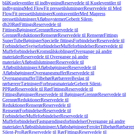
blå
Kugleventiler til indbygning
Reservedele til Kugleventiler til
indbygning
Med FlowFit pressetilslutninger
Reservedele til Med
FlowFit pressetilslutninger
Kontraventiler
Med Mapress
pressetilslutninger
Afløbssystemer
Geberit Silent-
db20
Rør
Fittings
Reservedele til
Fittings
Bøjninger
Grenrør
Reservedele til
Grenrør
Reduktioner
Renserør
Reservedele til Renserør
Fittings
SuperTube
Bøjninger
Specielle fittings
Forbindelser
Reservedele til
Forbindelser
Svejseforbindelser
Muffeforbindelser
Reservedele til
Muffeforbindelser
Kromstålskoblinger
Overgange på andre
materialer
Reservedele til Overgange på andre
materialer
Afløbstilslutninger
Reservedele til
Afløbstilslutninger
Afløbsbøjninger
Reservedele til
Afløbsbøjninger
Overgangsmuffer
Reservedele til
Overgangsmuffer
Tilbehør
Rørbærere
Beslag til
rørbærere
Tætninger
Forbrugsmateriale
Geberit Silent-
PP
Rør
Reservedele til Rør
Fittings
Reservedele til
Fittings
Bøjninger
Reservedele til Bøjninger
Grenrør
Reservedele til
Grenrør
Reduktioner
Reservedele til
Reduktioner
Renserør
Reservedele til
Renserør
Forbindelser
Reservedele til
Forbindelser
Muffeforbindelser
Reservedele til
Muffeforbindelser
Fastspændingsforbindelser
Overgange på andre
materialer
Afløbstilslutninger
Afløbsbøjninger
Feroler
Tilbehør
Rørbærer
Silent-Pro
Rør
Reservedele til Rør
Fittings
Reservedele til