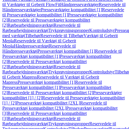
til Værktøjer til Geberit FlowFit
Håndpresseværktøjer
Reservedele til
Håndpresseværktøjer
Presseværktøjer kompatibilitet [1]
Reservedele
til Presseværktøjer kompatibilitet [1]
Presseværktøjer kompatibilitet
[2]
Reservedele til Presseværktøjer kompatibilitet
[2]
Rørbearbejdningsværktøj
Reservedele til
Rørbearbejdningsværktøj
Trykprøvningspropper
Kontroludstyr
Pressea
med værktøj
Tilbehør
Reservedele til Tilbehør
Værktøj til Geberit
Mepla
Reservedele til Værktøj til Geberit
Mepla
Håndpresseværktøj
Reservedele til
Håndpresseværktøj
Presseværktøj kompatibilitet [1]
Reservedele til
Presseværktøj kompatibilitet [1]
Presseværktøj kompatibilitet
[2]
Reservedele til Presseværktøj kompatibilitet
[2]
Rørbearbejdningsværktøj
Reservedele til
Rørbearbejdningsværktøj
Trykprøvningspropper
Kontroludstyr
Tilbehø
til Geberit Mapress
Reservedele til Værktøj til Geberit
Mapress
Presseværktøj kompatibilitet [1]
Reservedele til
Presseværktøj kompatibilitet [1]
Presseværktøj kompatibilitet
[2]
Reservedele til Presseværktøj kompatibilitet [2]
Presseværktøjer
kompatibilitet [1] / [2]
Reservedele til Presseværktøjer kompatibilitet
[1] / [2]
Presseværktøj kompatibilitet [2XL]
Reservedele til
Presseværktøj kompatibilitet [2XL]
Presseværktøj kompatibilitet
[3]
Reservedele til Presseværktøj kompatibilitet
[3]
Rørbearbejdningsværktøj
Reservedele til
Rørbearbejdningsværktøj
Trykprøvningspropper
Reservedele til
Trykprøvningspropper
Kontroludstyr
Tilbehør
Presseværktøj
Reservede