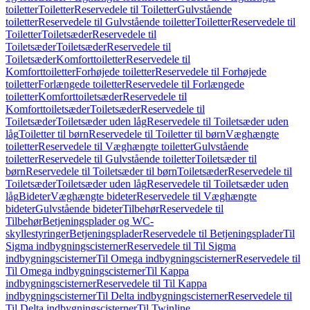
toiletter
Toiletter
Reservedele til Toiletter
Gulvstående
toiletter
Reservedele til Gulvstående toiletter
Toiletter
Reservedele til
Toiletter
Toiletsæder
Reservedele til
Toiletsæder
Toiletsæder
Reservedele til
Toiletsæder
Komforttoiletter
Reservedele til
Komforttoiletter
Forhøjede toiletter
Reservedele til Forhøjede
toiletter
Forlængede toiletter
Reservedele til Forlængede
toiletter
Komforttoiletsæder
Reservedele til
Komforttoiletsæder
Toiletsæder
Reservedele til
Toiletsæder
Toiletsæder uden låg
Reservedele til Toiletsæder uden
låg
Toiletter til børn
Reservedele til Toiletter til børn
Væghængte
toiletter
Reservedele til Væghængte toiletter
Gulvstående
toiletter
Reservedele til Gulvstående toiletter
Toiletsæder til
børn
Reservedele til Toiletsæder til børn
Toiletsæder
Reservedele til
Toiletsæder
Toiletsæder uden låg
Reservedele til Toiletsæder uden
låg
Bideter
Væghængte bideter
Reservedele til Væghængte
bideter
Gulvstående bideter
Tilbehør
Reservedele til
Tilbehør
Betjeningsplader og WC-
skyllestyringer
Betjeningsplader
Reservedele til Betjeningsplader
Til
Sigma indbygningscisterner
Reservedele til Til Sigma
indbygningscisterner
Til Omega indbygningscisterner
Reservedele til
Til Omega indbygningscisterner
Til Kappa
indbygningscisterner
Reservedele til Til Kappa
indbygningscisterner
Til Delta indbygningscisterner
Reservedele til
Til Delta indbygningscisterner
Til Twinline