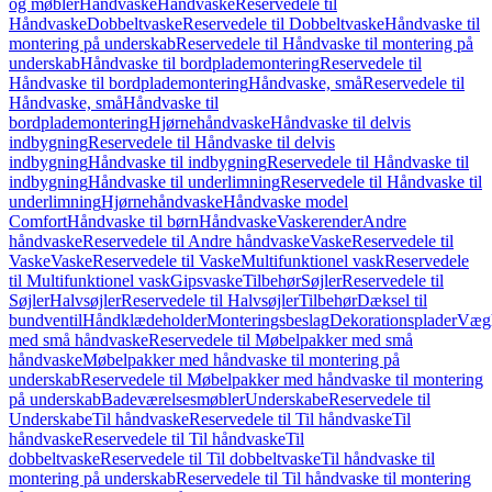
og møbler
Håndvaske
Håndvaske
Reservedele til
Håndvaske
Dobbeltvaske
Reservedele til Dobbeltvaske
Håndvaske til
montering på underskab
Reservedele til Håndvaske til montering på
underskab
Håndvaske til bordplademontering
Reservedele til
Håndvaske til bordplademontering
Håndvaske, små
Reservedele til
Håndvaske, små
Håndvaske til
bordplademontering
Hjørnehåndvaske
Håndvaske til delvis
indbygning
Reservedele til Håndvaske til delvis
indbygning
Håndvaske til indbygning
Reservedele til Håndvaske til
indbygning
Håndvaske til underlimning
Reservedele til Håndvaske til
underlimning
Hjørnehåndvaske
Håndvaske model
Comfort
Håndvaske til børn
Håndvaske
Vaskerender
Andre
håndvaske
Reservedele til Andre håndvaske
Vaske
Reservedele til
Vaske
Vaske
Reservedele til Vaske
Multifunktionel vask
Reservedele
til Multifunktionel vask
Gipsvaske
Tilbehør
Søjler
Reservedele til
Søjler
Halvsøjler
Reservedele til Halvsøjler
Tilbehør
Dæksel til
bundventil
Håndklædeholder
Monteringsbeslag
Dekorationsplader
Vægh
med små håndvaske
Reservedele til Møbelpakker med små
håndvaske
Møbelpakker med håndvaske til montering på
underskab
Reservedele til Møbelpakker med håndvaske til montering
på underskab
Badeværelsesmøbler
Underskabe
Reservedele til
Underskabe
Til håndvaske
Reservedele til Til håndvaske
Til
håndvaske
Reservedele til Til håndvaske
Til
dobbeltvaske
Reservedele til Til dobbeltvaske
Til håndvaske til
montering på underskab
Reservedele til Til håndvaske til montering