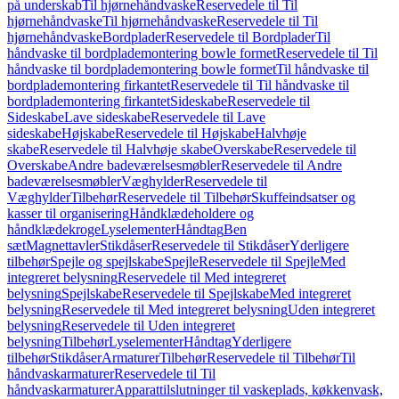
på underskab
Til hjørnehåndvaske
Reservedele til Til
hjørnehåndvaske
Til hjørnehåndvaske
Reservedele til Til
hjørnehåndvaske
Bordplader
Reservedele til Bordplader
Til
håndvaske til bordplademontering bowle formet
Reservedele til Til
håndvaske til bordplademontering bowle formet
Til håndvaske til
bordplademontering firkantet
Reservedele til Til håndvaske til
bordplademontering firkantet
Sideskabe
Reservedele til
Sideskabe
Lave sideskabe
Reservedele til Lave
sideskabe
Højskabe
Reservedele til Højskabe
Halvhøje
skabe
Reservedele til Halvhøje skabe
Overskabe
Reservedele til
Overskabe
Andre badeværelsesmøbler
Reservedele til Andre
badeværelsesmøbler
Væghylder
Reservedele til
Væghylder
Tilbehør
Reservedele til Tilbehør
Skuffeindsatser og
kasser til organisering
Håndklædeholdere og
håndklædekroge
Lyselementer
Håndtag
Ben
sæt
Magnettavler
Stikdåser
Reservedele til Stikdåser
Yderligere
tilbehør
Spejle og spejlskabe
Spejle
Reservedele til Spejle
Med
integreret belysning
Reservedele til Med integreret
belysning
Spejlskabe
Reservedele til Spejlskabe
Med integreret
belysning
Reservedele til Med integreret belysning
Uden integreret
belysning
Reservedele til Uden integreret
belysning
Tilbehør
Lyselementer
Håndtag
Yderligere
tilbehør
Stikdåser
Armaturer
Tilbehør
Reservedele til Tilbehør
Til
håndvaskarmaturer
Reservedele til Til
håndvaskarmaturer
Apparattilslutninger til vaskeplads, køkkenvask,