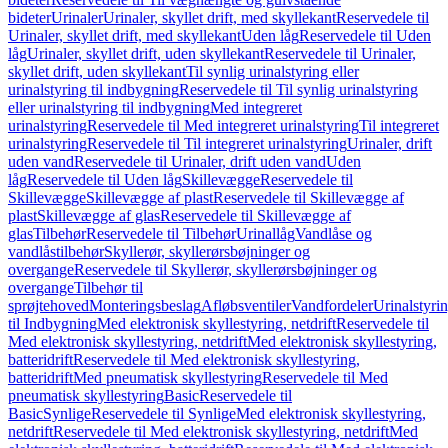
bideter
Urinaler
Urinaler, skyllet drift, med skyllekant
Reservedele til
Urinaler, skyllet drift, med skyllekant
Uden låg
Reservedele til Uden
låg
Urinaler, skyllet drift, uden skyllekant
Reservedele til Urinaler,
skyllet drift, uden skyllekant
Til synlig urinalstyring eller
urinalstyring til indbygning
Reservedele til Til synlig urinalstyring
eller urinalstyring til indbygning
Med integreret
urinalstyring
Reservedele til Med integreret urinalstyring
Til integreret
urinalstyring
Reservedele til Til integreret urinalstyring
Urinaler, drift
uden vand
Reservedele til Urinaler, drift uden vand
Uden
låg
Reservedele til Uden låg
Skillevægge
Reservedele til
Skillevægge
Skillevægge af plast
Reservedele til Skillevægge af
plast
Skillevægge af glas
Reservedele til Skillevægge af
glas
Tilbehør
Reservedele til Tilbehør
Urinallåg
Vandlåse og
vandlåstilbehør
Skyllerør, skyllerørsbøjninger og
overgange
Reservedele til Skyllerør, skyllerørsbøjninger og
overgange
Tilbehør til
sprøjtehoved
Monteringsbeslag
Afløbsventiler
Vandfordeler
Urinalstyri
til Indbygning
Med elektronisk skyllestyring, netdrift
Reservedele til
Med elektronisk skyllestyring, netdrift
Med elektronisk skyllestyring,
batteridrift
Reservedele til Med elektronisk skyllestyring,
batteridrift
Med pneumatisk skyllestyring
Reservedele til Med
pneumatisk skyllestyring
Basic
Reservedele til
Basic
Synlige
Reservedele til Synlige
Med elektronisk skyllestyring,
netdrift
Reservedele til Med elektronisk skyllestyring, netdrift
Med