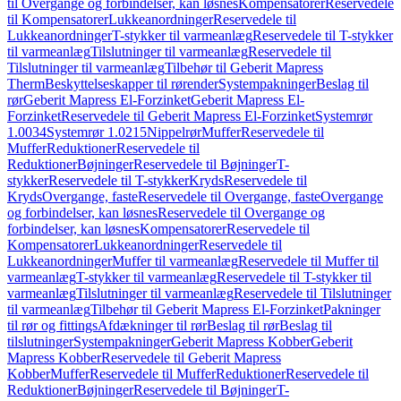
til Overgange og forbindelser, kan løsnes
Kompensatorer
Reservedele
til Kompensatorer
Lukkeanordninger
Reservedele til
Lukkeanordninger
T-stykker til varmeanlæg
Reservedele til T-stykker
til varmeanlæg
Tilslutninger til varmeanlæg
Reservedele til
Tilslutninger til varmeanlæg
Tilbehør til Geberit Mapress
Therm
Beskyttelseskapper til rørender
Systempakninger
Beslag til
rør
Geberit Mapress El-Forzinket
Geberit Mapress El-
Forzinket
Reservedele til Geberit Mapress El-Forzinket
Systemrør
1.0034
Systemrør 1.0215
Nippelrør
Muffer
Reservedele til
Muffer
Reduktioner
Reservedele til
Reduktioner
Bøjninger
Reservedele til Bøjninger
T-
stykker
Reservedele til T-stykker
Kryds
Reservedele til
Kryds
Overgange, faste
Reservedele til Overgange, faste
Overgange
og forbindelser, kan løsnes
Reservedele til Overgange og
forbindelser, kan løsnes
Kompensatorer
Reservedele til
Kompensatorer
Lukkeanordninger
Reservedele til
Lukkeanordninger
Muffer til varmeanlæg
Reservedele til Muffer til
varmeanlæg
T-stykker til varmeanlæg
Reservedele til T-stykker til
varmeanlæg
Tilslutninger til varmeanlæg
Reservedele til Tilslutninger
til varmeanlæg
Tilbehør til Geberit Mapress El-Forzinket
Pakninger
til rør og fittings
Afdækninger til rør
Beslag til rør
Beslag til
tilslutninger
Systempakninger
Geberit Mapress Kobber
Geberit
Mapress Kobber
Reservedele til Geberit Mapress
Kobber
Muffer
Reservedele til Muffer
Reduktioner
Reservedele til
Reduktioner
Bøjninger
Reservedele til Bøjninger
T-