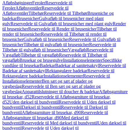
Afløbsbøjninger
Feroler
Reservedele til
Feroler
Afløbsventiler
Reservedele til
Afløbsventiler
Tilbehør
Reservedele til Tilbehør
Bruseniche og
badekar
Brusenicher
Gulvafløb til brusenicher med plant
gulv
Reservedele til Gulvafløb til brusenicher med plant gulv
Render
til brusenicher
Reservedele til Render til brusenicher
Tilbehør til
render til brusenicher
Reservedele til Tilbehør til render til
brusenicher
Gulvafløb til brusenicher
Reservedele til Gulvafløb til
brusenicher
Tilbehør til gulvafløb til brusenicher
Reservedele til
Tilbehør til gulvafløb til brusenicher
Vægafløb
Reservedele til
Vægafløb
Tilbehør til vægafløb
Reservedele til Tilbehør til
vægafløb
Brusekar og brusegulve
Installationselementer
Specifikke
vandlåse til brusekar
Badekar
Badekar af sanitetsakryl
Reservedele til
Badekar af sanitetsakryl
Rektangulære badekar
Reservedele til
Rektangulære badekar
Installationselementer
Reservedele til
Installationselementer
Ben sæt og sæt af plader og
vægbeslag
Reservedele til Ben sæt og sæt af plader og
vægbeslag
Apparattilslutninger til doucher & badekar
Afløbsgarniture
til brusekar, d52
Reservedele til Afløbsgarniture til brusekar,
d52
Uden dæksel til bundventil
Reservedele til Uden dæksel til
bundventil
Dæksel til bundventil
Reservedele til Dæksel til
bundventil
Afløbsgarniture til brusekar, d90
Reservedele til
Afløbsgarniture til brusekar, d90
Med dæksel til
bundventil
Reservedele til Med dæksel til bundventil
Uden dæksel til
bundventil
Reservedele til Uden dæksel til