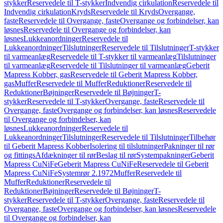
stykker
Reservedele til T-stykker
Indvendig cirkulation
Reservedele til
Indvendig cirkulation
Kryds
Reservedele til Kryds
Overgange,
faste
Reservedele til Overgange, faste
Overgange og forbindelser, kan
løsnes
Reservedele til Overgange og forbindelser, kan
løsnes
Lukkeanordninger
Reservedele til
Lukkeanordninger
Tilslutninger
Reservedele til Tilslutninger
T-stykker
til varmeanlæg
Reservedele til T-stykker til varmeanlæg
Tilslutninger
til varmeanlæg
Reservedele til Tilslutninger til varmeanlæg
Geberit
Mapress Kobber, gas
Reservedele til Geberit Mapress Kobber,
gas
Muffer
Reservedele til Muffer
Reduktioner
Reservedele til
Reduktioner
Bøjninger
Reservedele til Bøjninger
T-
stykker
Reservedele til T-stykker
Overgange, faste
Reservedele til
Overgange, faste
Overgange og forbindelser, kan løsnes
Reservedele
til Overgange og forbindelser, kan
løsnes
Lukkeanordninger
Reservedele til
Lukkeanordninger
Tilslutninger
Reservedele til Tilslutninger
Tilbehør
til Geberit Mapress Kobber
Isolering til tilslutninger
Pakninger til rør
og fittings
Afdækninger til rør
Beslag til rør
Systempakninger
Geberit
Mapress CuNiFe
Geberit Mapress CuNiFe
Reservedele til Geberit
Mapress CuNiFe
Systemrør 2.1972
Muffer
Reservedele til
Muffer
Reduktioner
Reservedele til
Reduktioner
Bøjninger
Reservedele til Bøjninger
T-
stykker
Reservedele til T-stykker
Overgange, faste
Reservedele til
Overgange, faste
Overgange og forbindelser, kan løsnes
Reservedele
til Overgange og forbindelser, kan