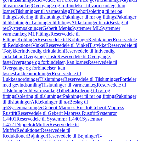
til varmeanlæg
Overgange og forbindelser til varmeanlæg, kan
løsnes
Tilslutninger til varmeanlæg
Tilbehør
Isolering til rør og
fittings
Isolering til tilslutninger
Pakninger til rør og fittings
Pakninger
til tilslutninger
Tætninger til fittings
Afdækninger til rør
Beslag til
rør
Systempakninger
Geberit Mepla
Systemrør ML
Systemrør
varmeanlæg ML
Fittings
Reservedele til
Fittings
Koblinger
Reservedele til Koblinger
Reduktioner
Reservedele
til Reduktioner
Vinkel
Reservedele til Vinkel
T-stykker
Reservedele til
T-stykker
Indvendig cirkulation
Reservedele til Indvendig
cirkulation
Overgange, faste
Reservedele til Overgange,
faste
Overgange og forbindelser, kan løsnes
Reservedele til
Overgange og forbindelser, kan
løsnes
Lukkeanordninger
Reservedele til
Lukkeanordninger
Tilslutninger
Reservedele til Tilslutninger
Fordeler
med gevindsamling
Tilslutninger til varmeanlæg
Reservedele til
Tilslutninger til varmeanlæg
Tilbehør
Isolering til rør og
fittings
Isolering til tilslutninger
Pakninger til rør og fittings
Pakninger
til tilslutninger
Afdækninger til rør
Beslag til
rør
Systempakninger
Geberit Mapress Rustfrit
Geberit Mapress
Rustfrit
Reservedele til Geberit Mapress Rustfrit
Systemrør
1.4401
Reservedele til Systemrør 1.4401
Systemrør
1.4521
Nippelrør
Muffer
Reservedele til
Muffer
Reduktioner
Reservedele til
Reduktioner
Bøjninger
Reservedele til Bøjninger
T-