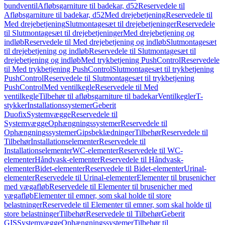
bundventil
Afløbsgarniture til badekar, d52
Reservedele til
Afløbsgarniture til badekar, d52
Med drejebetjening
Reservedele til
Med drejebetjening
Slutmontagesæt til drejebetjeninger
Reservedele
til Slutmontagesæt til drejebetjeninger
Med drejebetjening og
indløb
Reservedele til Med drejebetjening og indløb
Slutmontagesæt
til drejebetjening og indløb
Reservedele til Slutmontagesæt til
drejebetjening og indløb
Med trykbetjening PushControl
Reservedele
til Med trykbetjening PushControl
Slutmontagesæt til trykbetjening
PushControl
Reservedele til Slutmontagesæt til trykbetjening
PushControl
Med ventilkegle
Reservedele til Med
ventilkegle
Tilbehør til afløbsgarniture til badekar
Ventilkegler
T-
stykker
Installationssystemer
Geberit
Duofix
Systemvægge
Reservedele til
Systemvægge
Ophængningssystemer
Reservedele til
Ophængningssystemer
Gipsbeklædninger
Tilbehør
Reservedele til
Tilbehør
Installationselementer
Reservedele til
Installationselementer
WC-elementer
Reservedele til WC-
elementer
Håndvask-elementer
Reservedele til Håndvask-
elementer
Bidet-elementer
Reservedele til Bidet-elementer
Urinal-
elementer
Reservedele til Urinal-elementer
Elementer til brusenicher
med vægafløb
Reservedele til Elementer til brusenicher med
vægafløb
Elementer til emner, som skal holde til store
belastninger
Reservedele til Elementer til emner, som skal holde til
store belastninger
Tilbehør
Reservedele til Tilbehør
Geberit
GIS
Systemvægge
Ophængningssystemer
Tilbehør til