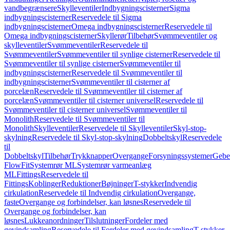
vandbegrænsere
Skylleventiler
Indbygningscisterner
Sigma
indbygningscisterner
Reservedele til Sigma
indbygningscisterner
Omega indbygningscisterner
Reservedele til
Omega indbygningscisterner
Skyllerør
Tilbehør
Svømmeventiler og
skylleventiler
Svømmeventiler
Reservedele til
Svømmeventiler
Svømmeventiler til synlige cisterner
Reservedele til
Svømmeventiler til synlige cisterner
Svømmeventiler til
indbygningscisterner
Reservedele til Svømmeventiler til
indbygningscisterner
Svømmeventiler til cisterner af
porcelæn
Reservedele til Svømmeventiler til cisterner af
porcelæn
Svømmeventiler til cisterner universel
Reservedele til
Svømmeventiler til cisterner universel
Svømmeventiler til
Monolith
Reservedele til Svømmeventiler til
Monolith
Skylleventiler
Reservedele til Skylleventiler
Skyl-stop-
skylning
Reservedele til Skyl-stop-skylning
Dobbeltskyl
Reservedele
til
Dobbeltskyl
Tilbehør
Trykknapper
Overgange
Forsyningssystemer
Geber
FlowFit
Systemrør ML
Systemrør varmeanlæg
ML
Fittings
Reservedele til
Fittings
Koblinger
Reduktioner
Bøjninger
T-stykker
Indvendig
cirkulation
Reservedele til Indvendig cirkulation
Overgange,
faste
Overgange og forbindelser, kan løsnes
Reservedele til
Overgange og forbindelser, kan
løsnes
Lukkeanordninger
Tilslutninger
Fordeler med
gevindsamling
Reservedele til Fordeler med gevindsamling
T-stykker