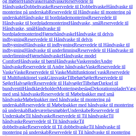
og møbler
Håndvaske
Håndvaske
Reservedele til
Håndvaske
Dobbeltvaske
Reservedele til Dobbeltvaske
Håndvaske til
montering på underskab
Reservedele til Håndvaske til montering på
underskab
Håndvaske til bordplademontering
Reservedele til
Håndvaske til bordplademontering
Håndvaske, små
Reservedele til
Håndvaske, små
Håndvaske til
bordplademontering
Hjørnehåndvaske
Håndvaske til delvis
indbygning
Reservedele til Håndvaske til delvis
indbygning
Håndvaske til indbygning
Reservedele til Håndvaske til
indbygning
Håndvaske til underlimning
Reservedele til Håndvaske til
underlimning
Hjørnehåndvaske
Håndvaske model
Comfort
Håndvaske til børn
Håndvaske
Vaskerender
Andre
håndvaske
Reservedele til Andre håndvaske
Vaske
Reservedele til
Vaske
Vaske
Reservedele til Vaske
Multifunktionel vask
Reservedele
til Multifunktionel vask
Gipsvaske
Tilbehør
Søjler
Reservedele til
Søjler
Halvsøjler
Reservedele til Halvsøjler
Tilbehør
Dæksel til
bundventil
Håndklædeholder
Monteringsbeslag
Dekorationsplader
Vægh
med små håndvaske
Reservedele til Møbelpakker med små
håndvaske
Møbelpakker med håndvaske til montering på
underskab
Reservedele til Møbelpakker med håndvaske til montering
på underskab
Badeværelsesmøbler
Underskabe
Reservedele til
Underskabe
Til håndvaske
Reservedele til Til håndvaske
Til
håndvaske
Reservedele til Til håndvaske
Til
dobbeltvaske
Reservedele til Til dobbeltvaske
Til håndvaske til
montering på underskab
Reservedele til Til håndvaske til montering