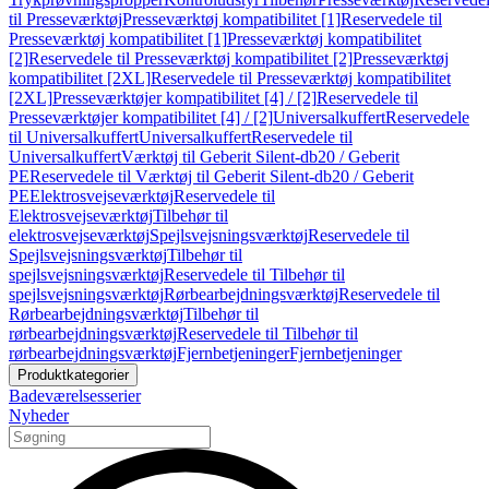
til Presseværktøj
Presseværktøj kompatibilitet [1]
Reservedele til
Presseværktøj kompatibilitet [1]
Presseværktøj kompatibilitet
[2]
Reservedele til Presseværktøj kompatibilitet [2]
Presseværktøj
kompatibilitet [2XL]
Reservedele til Presseværktøj kompatibilitet
[2XL]
Presseværktøjer kompatibilitet [4] / [2]
Reservedele til
Presseværktøjer kompatibilitet [4] / [2]
Universalkuffert
Reservedele
til Universalkuffert
Universalkuffert
Reservedele til
Universalkuffert
Værktøj til Geberit Silent-db20 / Geberit
PE
Reservedele til Værktøj til Geberit Silent-db20 / Geberit
PE
Elektrosvejseværktøj
Reservedele til
Elektrosvejseværktøj
Tilbehør til
elektrosvejseværktøj
Spejlsvejsningsværktøj
Reservedele til
Spejlsvejsningsværktøj
Tilbehør til
spejlsvejsningsværktøj
Reservedele til Tilbehør til
spejlsvejsningsværktøj
Rørbearbejdningsværktøj
Reservedele til
Rørbearbejdningsværktøj
Tilbehør til
rørbearbejdningsværktøj
Reservedele til Tilbehør til
rørbearbejdningsværktøj
Fjernbetjeninger
Fjernbetjeninger
Produktkategorier
Badeværelsesserier
Nyheder