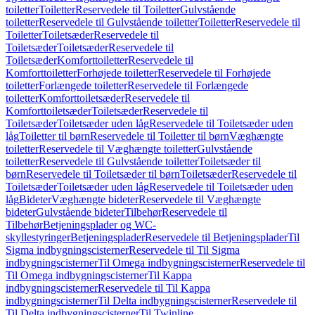
toiletter
Toiletter
Reservedele til Toiletter
Gulvstående
toiletter
Reservedele til Gulvstående toiletter
Toiletter
Reservedele til
Toiletter
Toiletsæder
Reservedele til
Toiletsæder
Toiletsæder
Reservedele til
Toiletsæder
Komforttoiletter
Reservedele til
Komforttoiletter
Forhøjede toiletter
Reservedele til Forhøjede
toiletter
Forlængede toiletter
Reservedele til Forlængede
toiletter
Komforttoiletsæder
Reservedele til
Komforttoiletsæder
Toiletsæder
Reservedele til
Toiletsæder
Toiletsæder uden låg
Reservedele til Toiletsæder uden
låg
Toiletter til børn
Reservedele til Toiletter til børn
Væghængte
toiletter
Reservedele til Væghængte toiletter
Gulvstående
toiletter
Reservedele til Gulvstående toiletter
Toiletsæder til
børn
Reservedele til Toiletsæder til børn
Toiletsæder
Reservedele til
Toiletsæder
Toiletsæder uden låg
Reservedele til Toiletsæder uden
låg
Bideter
Væghængte bideter
Reservedele til Væghængte
bideter
Gulvstående bideter
Tilbehør
Reservedele til
Tilbehør
Betjeningsplader og WC-
skyllestyringer
Betjeningsplader
Reservedele til Betjeningsplader
Til
Sigma indbygningscisterner
Reservedele til Til Sigma
indbygningscisterner
Til Omega indbygningscisterner
Reservedele til
Til Omega indbygningscisterner
Til Kappa
indbygningscisterner
Reservedele til Til Kappa
indbygningscisterner
Til Delta indbygningscisterner
Reservedele til
Til Delta indbygningscisterner
Til Twinline