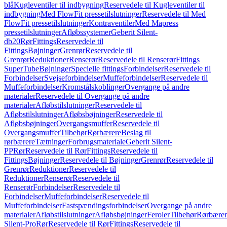
blå
Kugleventiler til indbygning
Reservedele til Kugleventiler til
indbygning
Med FlowFit pressetilslutninger
Reservedele til Med
FlowFit pressetilslutninger
Kontraventiler
Med Mapress
pressetilslutninger
Afløbssystemer
Geberit Silent-
db20
Rør
Fittings
Reservedele til
Fittings
Bøjninger
Grenrør
Reservedele til
Grenrør
Reduktioner
Renserør
Reservedele til Renserør
Fittings
SuperTube
Bøjninger
Specielle fittings
Forbindelser
Reservedele til
Forbindelser
Svejseforbindelser
Muffeforbindelser
Reservedele til
Muffeforbindelser
Kromstålskoblinger
Overgange på andre
materialer
Reservedele til Overgange på andre
materialer
Afløbstilslutninger
Reservedele til
Afløbstilslutninger
Afløbsbøjninger
Reservedele til
Afløbsbøjninger
Overgangsmuffer
Reservedele til
Overgangsmuffer
Tilbehør
Rørbærere
Beslag til
rørbærere
Tætninger
Forbrugsmateriale
Geberit Silent-
PP
Rør
Reservedele til Rør
Fittings
Reservedele til
Fittings
Bøjninger
Reservedele til Bøjninger
Grenrør
Reservedele til
Grenrør
Reduktioner
Reservedele til
Reduktioner
Renserør
Reservedele til
Renserør
Forbindelser
Reservedele til
Forbindelser
Muffeforbindelser
Reservedele til
Muffeforbindelser
Fastspændingsforbindelser
Overgange på andre
materialer
Afløbstilslutninger
Afløbsbøjninger
Feroler
Tilbehør
Rørbærer
Silent-Pro
Rør
Reservedele til Rør
Fittings
Reservedele til