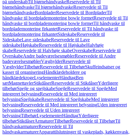
på underskab
Til hjørnehåndvaske
Reservedele til Til
hjørnehåndvaske
Til hjørnehåndvaske
Reservedele til Til
hjørnehåndvaske
Bordplader
Reservedele til Bordplader
Til
håndvaske til bordplademontering bowle formet
Reservedele til Til
håndvaske til bordplademontering bowle formet
Til håndvaske til
bordplademontering firkantet
Reservedele til Til håndvaske til
bordplademontering firkantet
Sideskabe
Reservedele til
Sideskabe
Lave sideskabe
Reservedele til Lave
sideskabe
Højskabe
Reservedele til Højskabe
Halvhøje
skabe
Reservedele til Halvhøje skabe
Overskabe
Reservedele til
Overskabe
Andre badeværelsesmøbler
Reservedele til Andre
badeværelsesmøbler
Væghylder
Reservedele til
Væghylder
Tilbehør
Reservedele til Tilbehør
Skuffeindsatser og
kasser til organisering
Håndklædeholdere og
håndklædekroge
Lyselementer
Håndtag
Ben
sæt
Magnettavler
Stikdåser
Reservedele til Stikdåser
Yderligere
tilbehør
Spejle og spejlskabe
Spejle
Reservedele til Spejle
Med
integreret belysning
Reservedele til Med integreret
belysning
Spejlskabe
Reservedele til Spejlskabe
Med integreret
belysning
Reservedele til Med integreret belysning
Uden integreret
belysning
Reservedele til Uden integreret
belysning
Tilbehør
Lyselementer
Håndtag
Yderligere
tilbehør
Stikdåser
Armaturer
Tilbehør
Reservedele til Tilbehør
Til
håndvaskarmaturer
Reservedele til Til
håndvaskarmaturer
Apparattilslutninger til vaskeplads, køkkenvask,