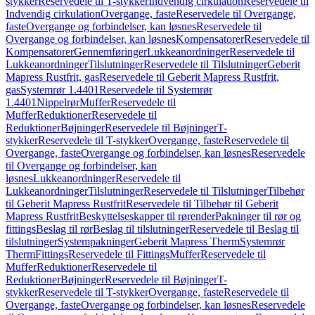
stykker
Reservedele til T-stykker
Indvendig cirkulation
Reservedele til
Indvendig cirkulation
Overgange, faste
Reservedele til Overgange,
faste
Overgange og forbindelser, kan løsnes
Reservedele til
Overgange og forbindelser, kan løsnes
Kompensatorer
Reservedele til
Kompensatorer
Gennemføringer
Lukkeanordninger
Reservedele til
Lukkeanordninger
Tilslutninger
Reservedele til Tilslutninger
Geberit
Mapress Rustfrit, gas
Reservedele til Geberit Mapress Rustfrit,
gas
Systemrør 1.4401
Reservedele til Systemrør
1.4401
Nippelrør
Muffer
Reservedele til
Muffer
Reduktioner
Reservedele til
Reduktioner
Bøjninger
Reservedele til Bøjninger
T-
stykker
Reservedele til T-stykker
Overgange, faste
Reservedele til
Overgange, faste
Overgange og forbindelser, kan løsnes
Reservedele
til Overgange og forbindelser, kan
løsnes
Lukkeanordninger
Reservedele til
Lukkeanordninger
Tilslutninger
Reservedele til Tilslutninger
Tilbehør
til Geberit Mapress Rustfrit
Reservedele til Tilbehør til Geberit
Mapress Rustfrit
Beskyttelseskapper til rørender
Pakninger til rør og
fittings
Beslag til rør
Beslag til tilslutninger
Reservedele til Beslag til
tilslutninger
Systempakninger
Geberit Mapress Therm
Systemrør
Therm
Fittings
Reservedele til Fittings
Muffer
Reservedele til
Muffer
Reduktioner
Reservedele til
Reduktioner
Bøjninger
Reservedele til Bøjninger
T-
stykker
Reservedele til T-stykker
Overgange, faste
Reservedele til
Overgange, faste
Overgange og forbindelser, kan løsnes
Reservedele