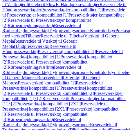
til Værktøjer til Geberit FlowFit
Håndpresseværktøjer
Reservedele til
Håndpresseværktøjer
Presseværktøjer kompatibilitet [1]
Reservedele
til Presseværktøjer kompatibilitet [1]
Presseværktøjer kompatibilitet
[2]
Reservedele til Presseværktøjer kompatibilitet
[2]
Rørbearbejdningsværktøj
Reservedele til
Rørbearbejdningsværktøj
Trykprøvningspropper
Kontroludstyr
Pressea
med værktøj
Tilbehør
Reservedele til Tilbehør
Værktøj til Geberit
Mepla
Reservedele til Værktøj til Geberit
Mepla
Håndpresseværktøj
Reservedele til
Håndpresseværktøj
Presseværktøj kompatibilitet [1]
Reservedele til
Presseværktøj kompatibilitet [1]
Presseværktøj kompatibilitet
[2]
Reservedele til Presseværktøj kompatibilitet
[2]
Rørbearbejdningsværktøj
Reservedele til
Rørbearbejdningsværktøj
Trykprøvningspropper
Kontroludstyr
Tilbehø
til Geberit Mapress
Reservedele til Værktøj til Geberit
Mapress
Presseværktøj kompatibilitet [1]
Reservedele til
Presseværktøj kompatibilitet [1]
Presseværktøj kompatibilitet
[2]
Reservedele til Presseværktøj kompatibilitet [2]
Presseværktøjer
kompatibilitet [1] / [2]
Reservedele til Presseværktøjer kompatibilitet
[1] / [2]
Presseværktøj kompatibilitet [2XL]
Reservedele til
Presseværktøj kompatibilitet [2XL]
Presseværktøj kompatibilitet
[3]
Reservedele til Presseværktøj kompatibilitet
[3]
Rørbearbejdningsværktøj
Reservedele til
Rørbearbejdningsværktøj
Trykprøvningspropper
Reservedele til
Trykprøvningspropper
Kontroludstyr
Tilbehør
Presseværktøj
Reservede