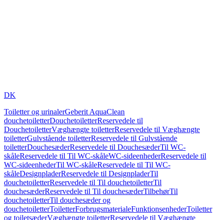
DK
Toiletter og urinaler
Geberit AquaClean
douchetoiletter
Douchetoiletter
Reservedele til
Douchetoiletter
Væghængte toiletter
Reservedele til Væghængte
toiletter
Gulvstående toiletter
Reservedele til Gulvstående
toiletter
Douchesæder
Reservedele til Douchesæder
Til WC-
skåle
Reservedele til Til WC-skåle
WC-sideenheder
Reservedele til
WC-sideenheder
Til WC-skåle
Reservedele til Til WC-
skåle
Designplader
Reservedele til Designplader
Til
douchetoiletter
Reservedele til Til douchetoiletter
Til
douchesæder
Reservedele til Til douchesæder
Tilbehør
Til
douchetoiletter
Til douchesæder og
douchetoiletter
Toiletter
Forbrugsmateriale
Funktionsenheder
Toiletter
og toiletsæder
Væghængte toiletter
Reservedele til Væghængte