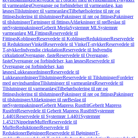
til varmeanlæg
Overgange og forbindelser til varmeanlæg, kan
løsnes
Tilslutninger til varmeanlæg
Tilbehør
Isolering til rør og
fittings
Isolering til tilslutninger
Pakninger til rør og fittings
Pakninger
til tilslutninger
Tætninger til fittings
Afdækninger til rør
Beslag til
rør
Systempakninger
Geberit Mepla
Systemrør ML
Systemrør
varmeanlæg ML
Fittings
Reservedele til
Fittings
Koblinger
Reservedele til Koblinger
Reduktioner
Reservedele
til Reduktioner
Vinkel
Reservedele til Vinkel
T-stykker
Reservedele til
T-stykker
Indvendig cirkulation
Reservedele til Indvendig
cirkulation
Overgange, faste
Reservedele til Overgange,
faste
Overgange og forbindelser, kan løsnes
Reservedele til
Overgange og forbindelser, kan
løsnes
Lukkeanordninger
Reservedele til
Lukkeanordninger
Tilslutninger
Reservedele til Tilslutninger
Fordeler
med gevindsamling
Tilslutninger til varmeanlæg
Reservedele til
Tilslutninger til varmeanlæg
Tilbehør
Isolering til rør og
fittings
Isolering til tilslutninger
Pakninger til rør og fittings
Pakninger
til tilslutninger
Afdækninger til rør
Beslag til
rør
Systempakninger
Geberit Mapress Rustfrit
Geberit Mapress
Rustfrit
Reservedele til Geberit Mapress Rustfrit
Systemrør
1.4401
Reservedele til Systemrør 1.4401
Systemrør
1.4521
Nippelrør
Muffer
Reservedele til
Muffer
Reduktioner
Reservedele til
Reduktioner
Bøjninger
Reservedele til Bøjninger
T-