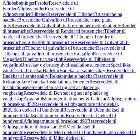
Afløbsbøjninger
Feroler
Reservedele til
Feroler
Afløbsventiler
Reservedele til
Afløbsventiler
Tilbehør
Reservedele til Tilbehør
Bruseniche og
badekar
Brusenicher
Gulvafløb til brusenicher med plant
gulv
Reservedele til Gulvafløb til brusenicher med plant gulv
Render
til brusenicher
Reservedele til Render til brusenicher
Tilbehør til
render til brusenicher
Reservedele til Tilbehør til render til
brusenicher
Gulvafløb til brusenicher
Reservedele til Gulvafløb til
brusenicher
Tilbehør til gulvafløb til brusenicher
Reservedele til
Tilbehør til gulvafløb til brusenicher
Vægafløb
Reservedele til
Vægafløb
Tilbehør til vægafløb
Reservedele til Tilbehør til
vægafløb
Brusekar og brusegulve
Installationselementer
Specifikke
vandlåse til brusekar
Badekar
Badekar af sanitetsakryl
Reservedele til
Badekar af sanitetsakryl
Rektangulære badekar
Reservedele til
Rektangulære badekar
Installationselementer
Reservedele til
Installationselementer
Ben sæt og sæt af plader og
vægbeslag
Reservedele til Ben sæt og sæt af plader og
vægbeslag
Apparattilslutninger til doucher & badekar
Afløbsgarniture
til brusekar, d52
Reservedele til Afløbsgarniture til brusekar,
d52
Uden dæksel til bundventil
Reservedele til Uden dæksel til
bundventil
Dæksel til bundventil
Reservedele til Dæksel til
bundventil
Afløbsgarniture til brusekar, d90
Reservedele til
Afløbsgarniture til brusekar, d90
Med dæksel til
bundventil
Reservedele til Med dæksel til bundventil
Uden dæksel til
bundventil
Reservedele til Uden dæksel til