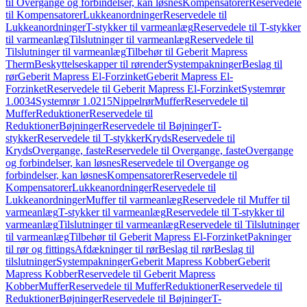
til Overgange og forbindelser, kan løsnes
Kompensatorer
Reservedele
til Kompensatorer
Lukkeanordninger
Reservedele til
Lukkeanordninger
T-stykker til varmeanlæg
Reservedele til T-stykker
til varmeanlæg
Tilslutninger til varmeanlæg
Reservedele til
Tilslutninger til varmeanlæg
Tilbehør til Geberit Mapress
Therm
Beskyttelseskapper til rørender
Systempakninger
Beslag til
rør
Geberit Mapress El-Forzinket
Geberit Mapress El-
Forzinket
Reservedele til Geberit Mapress El-Forzinket
Systemrør
1.0034
Systemrør 1.0215
Nippelrør
Muffer
Reservedele til
Muffer
Reduktioner
Reservedele til
Reduktioner
Bøjninger
Reservedele til Bøjninger
T-
stykker
Reservedele til T-stykker
Kryds
Reservedele til
Kryds
Overgange, faste
Reservedele til Overgange, faste
Overgange
og forbindelser, kan løsnes
Reservedele til Overgange og
forbindelser, kan løsnes
Kompensatorer
Reservedele til
Kompensatorer
Lukkeanordninger
Reservedele til
Lukkeanordninger
Muffer til varmeanlæg
Reservedele til Muffer til
varmeanlæg
T-stykker til varmeanlæg
Reservedele til T-stykker til
varmeanlæg
Tilslutninger til varmeanlæg
Reservedele til Tilslutninger
til varmeanlæg
Tilbehør til Geberit Mapress El-Forzinket
Pakninger
til rør og fittings
Afdækninger til rør
Beslag til rør
Beslag til
tilslutninger
Systempakninger
Geberit Mapress Kobber
Geberit
Mapress Kobber
Reservedele til Geberit Mapress
Kobber
Muffer
Reservedele til Muffer
Reduktioner
Reservedele til
Reduktioner
Bøjninger
Reservedele til Bøjninger
T-