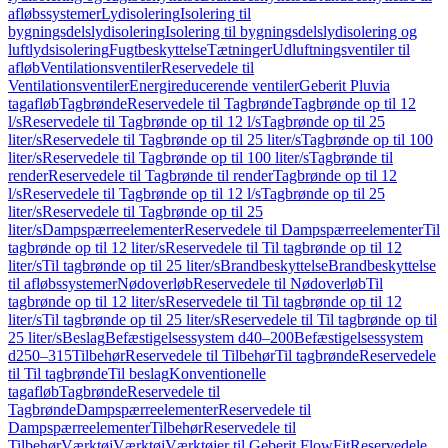
afløbssystemer
Lydisolering
Isolering til
bygningsdelslydisolering
Isolering til bygningsdelslydisolering og
luftlydsisolering
Fugtbeskyttelse
Tætninger
Udluftningsventiler til
afløb
Ventilationsventiler
Reservedele til
Ventilationsventiler
Energireducerende ventiler
Geberit Pluvia
tagafløb
Tagbrønde
Reservedele til Tagbrønde
Tagbrønde op til 12
l/s
Reservedele til Tagbrønde op til 12 l/s
Tagbrønde op til 25
liter/s
Reservedele til Tagbrønde op til 25 liter/s
Tagbrønde op til 100
liter/s
Reservedele til Tagbrønde op til 100 liter/s
Tagbrønde til
render
Reservedele til Tagbrønde til render
Tagbrønde op til 12
l/s
Reservedele til Tagbrønde op til 12 l/s
Tagbrønde op til 25
liter/s
Reservedele til Tagbrønde op til 25
liter/s
Dampspærreelementer
Reservedele til Dampspærreelementer
Til
tagbrønde op til 12 liter/s
Reservedele til Til tagbrønde op til 12
liter/s
Til tagbrønde op til 25 liter/s
Brandbeskyttelse
Brandbeskyttelse
til afløbssystemer
Nødoverløb
Reservedele til Nødoverløb
Til
tagbrønde op til 12 liter/s
Reservedele til Til tagbrønde op til 12
liter/s
Til tagbrønde op til 25 liter/s
Reservedele til Til tagbrønde op til
25 liter/s
Beslag
Befæstigelsessystem d40–200
Befæstigelsessystem
d250–315
Tilbehør
Reservedele til Tilbehør
Til tagbrønde
Reservedele
til Til tagbrønde
Til beslag
Konventionelle
tagafløb
Tagbrønde
Reservedele til
Tagbrønde
Dampspærreelementer
Reservedele til
Dampspærreelementer
Tilbehør
Reservedele til
Tilbehør
Værktøj
Værktøj
Værktøjer til Geberit FlowFit
Reservedele