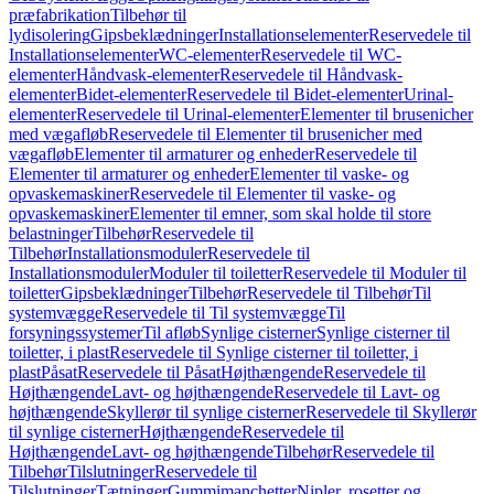
præfabrikation
Tilbehør til
lydisolering
Gipsbeklædninger
Installationselementer
Reservedele til
Installationselementer
WC-elementer
Reservedele til WC-
elementer
Håndvask-elementer
Reservedele til Håndvask-
elementer
Bidet-elementer
Reservedele til Bidet-elementer
Urinal-
elementer
Reservedele til Urinal-elementer
Elementer til brusenicher
med vægafløb
Reservedele til Elementer til brusenicher med
vægafløb
Elementer til armaturer og enheder
Reservedele til
Elementer til armaturer og enheder
Elementer til vaske- og
opvaskemaskiner
Reservedele til Elementer til vaske- og
opvaskemaskiner
Elementer til emner, som skal holde til store
belastninger
Tilbehør
Reservedele til
Tilbehør
Installationsmoduler
Reservedele til
Installationsmoduler
Moduler til toiletter
Reservedele til Moduler til
toiletter
Gipsbeklædninger
Tilbehør
Reservedele til Tilbehør
Til
systemvægge
Reservedele til Til systemvægge
Til
forsyningssystemer
Til afløb
Synlige cisterner
Synlige cisterner til
toiletter, i plast
Reservedele til Synlige cisterner til toiletter, i
plast
Påsat
Reservedele til Påsat
Højthængende
Reservedele til
Højthængende
Lavt- og højthængende
Reservedele til Lavt- og
højthængende
Skyllerør til synlige cisterner
Reservedele til Skyllerør
til synlige cisterner
Højthængende
Reservedele til
Højthængende
Lavt- og højthængende
Tilbehør
Reservedele til
Tilbehør
Tilslutninger
Reservedele til
Tilslutninger
Tætninger
Gummimanchetter
Nipler, rosetter og