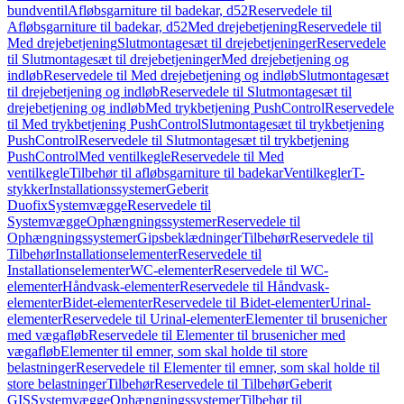
bundventil
Afløbsgarniture til badekar, d52
Reservedele til
Afløbsgarniture til badekar, d52
Med drejebetjening
Reservedele til
Med drejebetjening
Slutmontagesæt til drejebetjeninger
Reservedele
til Slutmontagesæt til drejebetjeninger
Med drejebetjening og
indløb
Reservedele til Med drejebetjening og indløb
Slutmontagesæt
til drejebetjening og indløb
Reservedele til Slutmontagesæt til
drejebetjening og indløb
Med trykbetjening PushControl
Reservedele
til Med trykbetjening PushControl
Slutmontagesæt til trykbetjening
PushControl
Reservedele til Slutmontagesæt til trykbetjening
PushControl
Med ventilkegle
Reservedele til Med
ventilkegle
Tilbehør til afløbsgarniture til badekar
Ventilkegler
T-
stykker
Installationssystemer
Geberit
Duofix
Systemvægge
Reservedele til
Systemvægge
Ophængningssystemer
Reservedele til
Ophængningssystemer
Gipsbeklædninger
Tilbehør
Reservedele til
Tilbehør
Installationselementer
Reservedele til
Installationselementer
WC-elementer
Reservedele til WC-
elementer
Håndvask-elementer
Reservedele til Håndvask-
elementer
Bidet-elementer
Reservedele til Bidet-elementer
Urinal-
elementer
Reservedele til Urinal-elementer
Elementer til brusenicher
med vægafløb
Reservedele til Elementer til brusenicher med
vægafløb
Elementer til emner, som skal holde til store
belastninger
Reservedele til Elementer til emner, som skal holde til
store belastninger
Tilbehør
Reservedele til Tilbehør
Geberit
GIS
Systemvægge
Ophængningssystemer
Tilbehør til