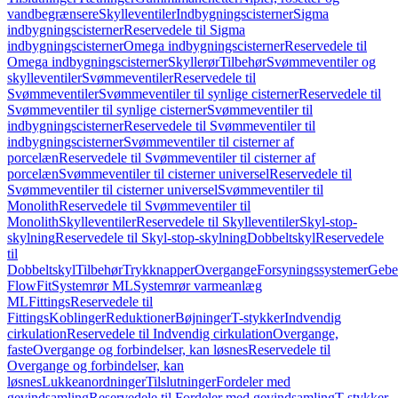
vandbegrænsere
Skylleventiler
Indbygningscisterner
Sigma
indbygningscisterner
Reservedele til Sigma
indbygningscisterner
Omega indbygningscisterner
Reservedele til
Omega indbygningscisterner
Skyllerør
Tilbehør
Svømmeventiler og
skylleventiler
Svømmeventiler
Reservedele til
Svømmeventiler
Svømmeventiler til synlige cisterner
Reservedele til
Svømmeventiler til synlige cisterner
Svømmeventiler til
indbygningscisterner
Reservedele til Svømmeventiler til
indbygningscisterner
Svømmeventiler til cisterner af
porcelæn
Reservedele til Svømmeventiler til cisterner af
porcelæn
Svømmeventiler til cisterner universel
Reservedele til
Svømmeventiler til cisterner universel
Svømmeventiler til
Monolith
Reservedele til Svømmeventiler til
Monolith
Skylleventiler
Reservedele til Skylleventiler
Skyl-stop-
skylning
Reservedele til Skyl-stop-skylning
Dobbeltskyl
Reservedele
til
Dobbeltskyl
Tilbehør
Trykknapper
Overgange
Forsyningssystemer
Geber
FlowFit
Systemrør ML
Systemrør varmeanlæg
ML
Fittings
Reservedele til
Fittings
Koblinger
Reduktioner
Bøjninger
T-stykker
Indvendig
cirkulation
Reservedele til Indvendig cirkulation
Overgange,
faste
Overgange og forbindelser, kan løsnes
Reservedele til
Overgange og forbindelser, kan
løsnes
Lukkeanordninger
Tilslutninger
Fordeler med
gevindsamling
Reservedele til Fordeler med gevindsamling
T-stykker