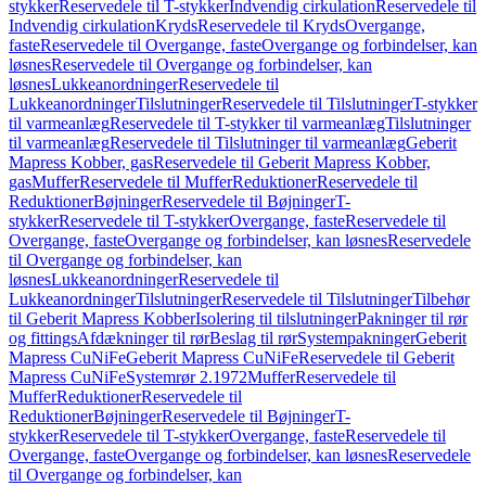
stykker
Reservedele til T-stykker
Indvendig cirkulation
Reservedele til
Indvendig cirkulation
Kryds
Reservedele til Kryds
Overgange,
faste
Reservedele til Overgange, faste
Overgange og forbindelser, kan
løsnes
Reservedele til Overgange og forbindelser, kan
løsnes
Lukkeanordninger
Reservedele til
Lukkeanordninger
Tilslutninger
Reservedele til Tilslutninger
T-stykker
til varmeanlæg
Reservedele til T-stykker til varmeanlæg
Tilslutninger
til varmeanlæg
Reservedele til Tilslutninger til varmeanlæg
Geberit
Mapress Kobber, gas
Reservedele til Geberit Mapress Kobber,
gas
Muffer
Reservedele til Muffer
Reduktioner
Reservedele til
Reduktioner
Bøjninger
Reservedele til Bøjninger
T-
stykker
Reservedele til T-stykker
Overgange, faste
Reservedele til
Overgange, faste
Overgange og forbindelser, kan løsnes
Reservedele
til Overgange og forbindelser, kan
løsnes
Lukkeanordninger
Reservedele til
Lukkeanordninger
Tilslutninger
Reservedele til Tilslutninger
Tilbehør
til Geberit Mapress Kobber
Isolering til tilslutninger
Pakninger til rør
og fittings
Afdækninger til rør
Beslag til rør
Systempakninger
Geberit
Mapress CuNiFe
Geberit Mapress CuNiFe
Reservedele til Geberit
Mapress CuNiFe
Systemrør 2.1972
Muffer
Reservedele til
Muffer
Reduktioner
Reservedele til
Reduktioner
Bøjninger
Reservedele til Bøjninger
T-
stykker
Reservedele til T-stykker
Overgange, faste
Reservedele til
Overgange, faste
Overgange og forbindelser, kan løsnes
Reservedele
til Overgange og forbindelser, kan