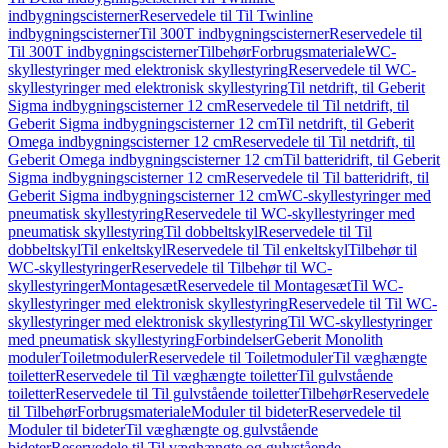
indbygningscisterner
Reservedele til Til Twinline
indbygningscisterner
Til 300T indbygningscisterner
Reservedele til
Til 300T indbygningscisterner
Tilbehør
Forbrugsmateriale
WC-
skyllestyringer med elektronisk skyllestyring
Reservedele til WC-
skyllestyringer med elektronisk skyllestyring
Til netdrift, til Geberit
Sigma indbygningscisterner 12 cm
Reservedele til Til netdrift, til
Geberit Sigma indbygningscisterner 12 cm
Til netdrift, til Geberit
Omega indbygningscisterner 12 cm
Reservedele til Til netdrift, til
Geberit Omega indbygningscisterner 12 cm
Til batteridrift, til Geberit
Sigma indbygningscisterner 12 cm
Reservedele til Til batteridrift, til
Geberit Sigma indbygningscisterner 12 cm
WC-skyllestyringer med
pneumatisk skyllestyring
Reservedele til WC-skyllestyringer med
pneumatisk skyllestyring
Til dobbeltskyl
Reservedele til Til
dobbeltskyl
Til enkeltskyl
Reservedele til Til enkeltskyl
Tilbehør til
WC-skyllestyringer
Reservedele til Tilbehør til WC-
skyllestyringer
Montagesæt
Reservedele til Montagesæt
Til WC-
skyllestyringer med elektronisk skyllestyring
Reservedele til Til WC-
skyllestyringer med elektronisk skyllestyring
Til WC-skyllestyringer
med pneumatisk skyllestyring
Forbindelser
Geberit Monolith
moduler
Toiletmoduler
Reservedele til Toiletmoduler
Til væghængte
toiletter
Reservedele til Til væghængte toiletter
Til gulvstående
toiletter
Reservedele til Til gulvstående toiletter
Tilbehør
Reservedele
til Tilbehør
Forbrugsmateriale
Moduler til bideter
Reservedele til
Moduler til bideter
Til væghængte og gulvstående
bideter
Reservedele til Til væghængte og gulvstående