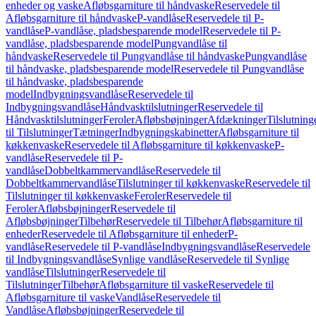
enheder og vaske
Afløbsgarniture til håndvaske
Reservedele til
Afløbsgarniture til håndvaske
P-vandlåse
Reservedele til P-
vandlåse
P-vandlåse, pladsbesparende model
Reservedele til P-
vandlåse, pladsbesparende model
Pungvandlåse til
håndvaske
Reservedele til Pungvandlåse til håndvaske
Pungvandlåse
til håndvaske, pladsbesparende model
Reservedele til Pungvandlåse
til håndvaske, pladsbesparende
model
Indbygningsvandlåse
Reservedele til
Indbygningsvandlåse
Håndvasktilslutninger
Reservedele til
Håndvasktilslutninger
Feroler
Afløbsbøjninger
Afdækninger
Tilslutning
til Tilslutninger
Tætninger
Indbygningskabinetter
Afløbsgarniture til
køkkenvaske
Reservedele til Afløbsgarniture til køkkenvaske
P-
vandlåse
Reservedele til P-
vandlåse
Dobbeltkammervandlåse
Reservedele til
Dobbeltkammervandlåse
Tilslutninger til køkkenvaske
Reservedele til
Tilslutninger til køkkenvaske
Feroler
Reservedele til
Feroler
Afløbsbøjninger
Reservedele til
Afløbsbøjninger
Tilbehør
Reservedele til Tilbehør
Afløbsgarniture til
enheder
Reservedele til Afløbsgarniture til enheder
P-
vandlåse
Reservedele til P-vandlåse
Indbygningsvandlåse
Reservedele
til Indbygningsvandlåse
Synlige vandlåse
Reservedele til Synlige
vandlåse
Tilslutninger
Reservedele til
Tilslutninger
Tilbehør
Afløbsgarniture til vaske
Reservedele til
Afløbsgarniture til vaske
Vandlåse
Reservedele til
Vandlåse
Afløbsbøjninger
Reservedele til