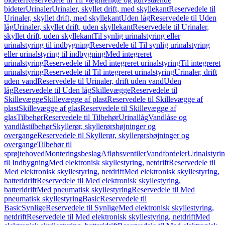
bideter
Urinaler
Urinaler, skyllet drift, med skyllekant
Reservedele til
Urinaler, skyllet drift, med skyllekant
Uden låg
Reservedele til Uden
låg
Urinaler, skyllet drift, uden skyllekant
Reservedele til Urinaler,
skyllet drift, uden skyllekant
Til synlig urinalstyring eller
urinalstyring til indbygning
Reservedele til Til synlig urinalstyring
eller urinalstyring til indbygning
Med integreret
urinalstyring
Reservedele til Med integreret urinalstyring
Til integreret
urinalstyring
Reservedele til Til integreret urinalstyring
Urinaler, drift
uden vand
Reservedele til Urinaler, drift uden vand
Uden
låg
Reservedele til Uden låg
Skillevægge
Reservedele til
Skillevægge
Skillevægge af plast
Reservedele til Skillevægge af
plast
Skillevægge af glas
Reservedele til Skillevægge af
glas
Tilbehør
Reservedele til Tilbehør
Urinallåg
Vandlåse og
vandlåstilbehør
Skyllerør, skyllerørsbøjninger og
overgange
Reservedele til Skyllerør, skyllerørsbøjninger og
overgange
Tilbehør til
sprøjtehoved
Monteringsbeslag
Afløbsventiler
Vandfordeler
Urinalstyri
til Indbygning
Med elektronisk skyllestyring, netdrift
Reservedele til
Med elektronisk skyllestyring, netdrift
Med elektronisk skyllestyring,
batteridrift
Reservedele til Med elektronisk skyllestyring,
batteridrift
Med pneumatisk skyllestyring
Reservedele til Med
pneumatisk skyllestyring
Basic
Reservedele til
Basic
Synlige
Reservedele til Synlige
Med elektronisk skyllestyring,
netdrift
Reservedele til Med elektronisk skyllestyring, netdrift
Med