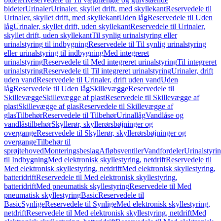
bideter
Urinaler
Urinaler, skyllet drift, med skyllekant
Reservedele til
Urinaler, skyllet drift, med skyllekant
Uden låg
Reservedele til Uden
låg
Urinaler, skyllet drift, uden skyllekant
Reservedele til Urinaler,
skyllet drift, uden skyllekant
Til synlig urinalstyring eller
urinalstyring til indbygning
Reservedele til Til synlig urinalstyring
eller urinalstyring til indbygning
Med integreret
urinalstyring
Reservedele til Med integreret urinalstyring
Til integreret
urinalstyring
Reservedele til Til integreret urinalstyring
Urinaler, drift
uden vand
Reservedele til Urinaler, drift uden vand
Uden
låg
Reservedele til Uden låg
Skillevægge
Reservedele til
Skillevægge
Skillevægge af plast
Reservedele til Skillevægge af
plast
Skillevægge af glas
Reservedele til Skillevægge af
glas
Tilbehør
Reservedele til Tilbehør
Urinallåg
Vandlåse og
vandlåstilbehør
Skyllerør, skyllerørsbøjninger og
overgange
Reservedele til Skyllerør, skyllerørsbøjninger og
overgange
Tilbehør til
sprøjtehoved
Monteringsbeslag
Afløbsventiler
Vandfordeler
Urinalstyri
til Indbygning
Med elektronisk skyllestyring, netdrift
Reservedele til
Med elektronisk skyllestyring, netdrift
Med elektronisk skyllestyring,
batteridrift
Reservedele til Med elektronisk skyllestyring,
batteridrift
Med pneumatisk skyllestyring
Reservedele til Med
pneumatisk skyllestyring
Basic
Reservedele til
Basic
Synlige
Reservedele til Synlige
Med elektronisk skyllestyring,
netdrift
Reservedele til Med elektronisk skyllestyring, netdrift
Med