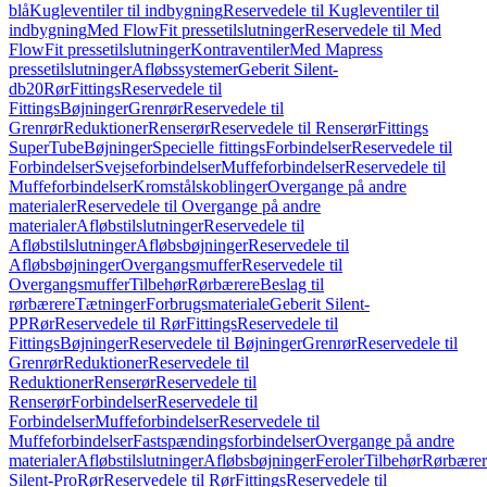
blå
Kugleventiler til indbygning
Reservedele til Kugleventiler til
indbygning
Med FlowFit pressetilslutninger
Reservedele til Med
FlowFit pressetilslutninger
Kontraventiler
Med Mapress
pressetilslutninger
Afløbssystemer
Geberit Silent-
db20
Rør
Fittings
Reservedele til
Fittings
Bøjninger
Grenrør
Reservedele til
Grenrør
Reduktioner
Renserør
Reservedele til Renserør
Fittings
SuperTube
Bøjninger
Specielle fittings
Forbindelser
Reservedele til
Forbindelser
Svejseforbindelser
Muffeforbindelser
Reservedele til
Muffeforbindelser
Kromstålskoblinger
Overgange på andre
materialer
Reservedele til Overgange på andre
materialer
Afløbstilslutninger
Reservedele til
Afløbstilslutninger
Afløbsbøjninger
Reservedele til
Afløbsbøjninger
Overgangsmuffer
Reservedele til
Overgangsmuffer
Tilbehør
Rørbærere
Beslag til
rørbærere
Tætninger
Forbrugsmateriale
Geberit Silent-
PP
Rør
Reservedele til Rør
Fittings
Reservedele til
Fittings
Bøjninger
Reservedele til Bøjninger
Grenrør
Reservedele til
Grenrør
Reduktioner
Reservedele til
Reduktioner
Renserør
Reservedele til
Renserør
Forbindelser
Reservedele til
Forbindelser
Muffeforbindelser
Reservedele til
Muffeforbindelser
Fastspændingsforbindelser
Overgange på andre
materialer
Afløbstilslutninger
Afløbsbøjninger
Feroler
Tilbehør
Rørbærer
Silent-Pro
Rør
Reservedele til Rør
Fittings
Reservedele til