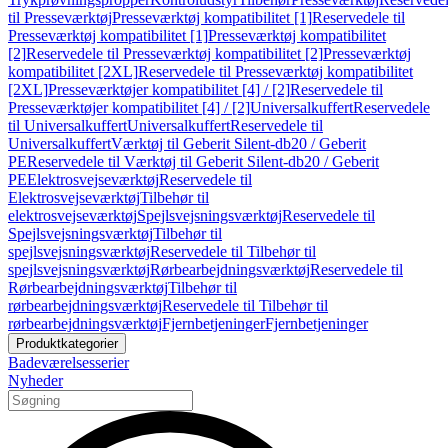
til Presseværktøj
Presseværktøj kompatibilitet [1]
Reservedele til
Presseværktøj kompatibilitet [1]
Presseværktøj kompatibilitet
[2]
Reservedele til Presseværktøj kompatibilitet [2]
Presseværktøj
kompatibilitet [2XL]
Reservedele til Presseværktøj kompatibilitet
[2XL]
Presseværktøjer kompatibilitet [4] / [2]
Reservedele til
Presseværktøjer kompatibilitet [4] / [2]
Universalkuffert
Reservedele
til Universalkuffert
Universalkuffert
Reservedele til
Universalkuffert
Værktøj til Geberit Silent-db20 / Geberit
PE
Reservedele til Værktøj til Geberit Silent-db20 / Geberit
PE
Elektrosvejseværktøj
Reservedele til
Elektrosvejseværktøj
Tilbehør til
elektrosvejseværktøj
Spejlsvejsningsværktøj
Reservedele til
Spejlsvejsningsværktøj
Tilbehør til
spejlsvejsningsværktøj
Reservedele til Tilbehør til
spejlsvejsningsværktøj
Rørbearbejdningsværktøj
Reservedele til
Rørbearbejdningsværktøj
Tilbehør til
rørbearbejdningsværktøj
Reservedele til Tilbehør til
rørbearbejdningsværktøj
Fjernbetjeninger
Fjernbetjeninger
Produktkategorier
Badeværelsesserier
Nyheder