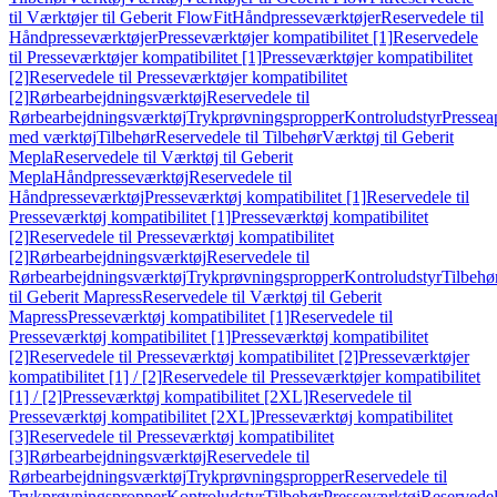
til Værktøjer til Geberit FlowFit
Håndpresseværktøjer
Reservedele til
Håndpresseværktøjer
Presseværktøjer kompatibilitet [1]
Reservedele
til Presseværktøjer kompatibilitet [1]
Presseværktøjer kompatibilitet
[2]
Reservedele til Presseværktøjer kompatibilitet
[2]
Rørbearbejdningsværktøj
Reservedele til
Rørbearbejdningsværktøj
Trykprøvningspropper
Kontroludstyr
Pressea
med værktøj
Tilbehør
Reservedele til Tilbehør
Værktøj til Geberit
Mepla
Reservedele til Værktøj til Geberit
Mepla
Håndpresseværktøj
Reservedele til
Håndpresseværktøj
Presseværktøj kompatibilitet [1]
Reservedele til
Presseværktøj kompatibilitet [1]
Presseværktøj kompatibilitet
[2]
Reservedele til Presseværktøj kompatibilitet
[2]
Rørbearbejdningsværktøj
Reservedele til
Rørbearbejdningsværktøj
Trykprøvningspropper
Kontroludstyr
Tilbehø
til Geberit Mapress
Reservedele til Værktøj til Geberit
Mapress
Presseværktøj kompatibilitet [1]
Reservedele til
Presseværktøj kompatibilitet [1]
Presseværktøj kompatibilitet
[2]
Reservedele til Presseværktøj kompatibilitet [2]
Presseværktøjer
kompatibilitet [1] / [2]
Reservedele til Presseværktøjer kompatibilitet
[1] / [2]
Presseværktøj kompatibilitet [2XL]
Reservedele til
Presseværktøj kompatibilitet [2XL]
Presseværktøj kompatibilitet
[3]
Reservedele til Presseværktøj kompatibilitet
[3]
Rørbearbejdningsværktøj
Reservedele til
Rørbearbejdningsværktøj
Trykprøvningspropper
Reservedele til
Trykprøvningspropper
Kontroludstyr
Tilbehør
Presseværktøj
Reservede