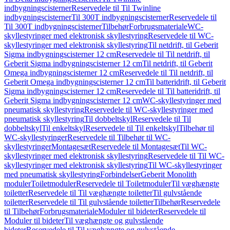
indbygningscisterner
Reservedele til Til Twinline
indbygningscisterner
Til 300T indbygningscisterner
Reservedele til
Til 300T indbygningscisterner
Tilbehør
Forbrugsmateriale
WC-
skyllestyringer med elektronisk skyllestyring
Reservedele til WC-
skyllestyringer med elektronisk skyllestyring
Til netdrift, til Geberit
Sigma indbygningscisterner 12 cm
Reservedele til Til netdrift, til
Geberit Sigma indbygningscisterner 12 cm
Til netdrift, til Geberit
Omega indbygningscisterner 12 cm
Reservedele til Til netdrift, til
Geberit Omega indbygningscisterner 12 cm
Til batteridrift, til Geberit
Sigma indbygningscisterner 12 cm
Reservedele til Til batteridrift, til
Geberit Sigma indbygningscisterner 12 cm
WC-skyllestyringer med
pneumatisk skyllestyring
Reservedele til WC-skyllestyringer med
pneumatisk skyllestyring
Til dobbeltskyl
Reservedele til Til
dobbeltskyl
Til enkeltskyl
Reservedele til Til enkeltskyl
Tilbehør til
WC-skyllestyringer
Reservedele til Tilbehør til WC-
skyllestyringer
Montagesæt
Reservedele til Montagesæt
Til WC-
skyllestyringer med elektronisk skyllestyring
Reservedele til Til WC-
skyllestyringer med elektronisk skyllestyring
Til WC-skyllestyringer
med pneumatisk skyllestyring
Forbindelser
Geberit Monolith
moduler
Toiletmoduler
Reservedele til Toiletmoduler
Til væghængte
toiletter
Reservedele til Til væghængte toiletter
Til gulvstående
toiletter
Reservedele til Til gulvstående toiletter
Tilbehør
Reservedele
til Tilbehør
Forbrugsmateriale
Moduler til bideter
Reservedele til
Moduler til bideter
Til væghængte og gulvstående
bideter
Reservedele til Til væghængte og gulvstående