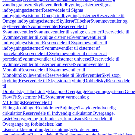
vandbegrænsere
Skylleventiler
Indbygningscisterner
Sigma
indbygningscisterner
Reservedele til Sigma
indbygningscisterner
Omega indbygningscisterner
Reservedele til
Omega indbygningscisterner
Skyllerør
Tilbehør
Svømmeventiler og
skylleventiler
Svømmeventiler
Reservedele til
Svømmeventiler
Svømmeventiler til synlige cisterner
Reservedele til
Svømmeventiler til synlige cisterner
Svømmeventiler til
indbygningscisterner
Reservedele til Svømmeventiler til
indbygningscisterner
Svømmeventiler til cisterner af
porcelæn
Reservedele til Svømmeventiler til cisterner af
porcelæn
Svømmeventiler til cisterner universel
Reservedele til
Svømmeventiler til cisterner universel
Svømmeventiler til
Monolith
Reservedele til Svømmeventiler til
Monolith
Skylleventiler
Reservedele til Skylleventiler
Skyl-stop-
skylning
Reservedele til Skyl-stop-skylning
Dobbeltskyl
Reservedele
til
Dobbeltskyl
Tilbehør
Trykknapper
Overgange
Forsyningssystemer
Geber
FlowFit
Systemrør ML
Systemrør varmeanlæg
ML
Fittings
Reservedele til
Fittings
Koblinger
Reduktioner
Bøjninger
T-stykker
Indvendig
cirkulation
Reservedele til Indvendig cirkulation
Overgange,
faste
Overgange og forbindelser, kan løsnes
Reservedele til
Overgange og forbindelser, kan
løsnes
Lukkeanordninger
Tilslutninger
Fordeler med
gevindsamling
Reservedele til Fordeler med gevindsamling
T-stykker