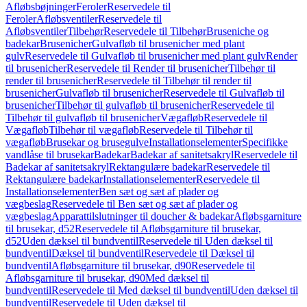
Afløbsbøjninger
Feroler
Reservedele til
Feroler
Afløbsventiler
Reservedele til
Afløbsventiler
Tilbehør
Reservedele til Tilbehør
Bruseniche og
badekar
Brusenicher
Gulvafløb til brusenicher med plant
gulv
Reservedele til Gulvafløb til brusenicher med plant gulv
Render
til brusenicher
Reservedele til Render til brusenicher
Tilbehør til
render til brusenicher
Reservedele til Tilbehør til render til
brusenicher
Gulvafløb til brusenicher
Reservedele til Gulvafløb til
brusenicher
Tilbehør til gulvafløb til brusenicher
Reservedele til
Tilbehør til gulvafløb til brusenicher
Vægafløb
Reservedele til
Vægafløb
Tilbehør til vægafløb
Reservedele til Tilbehør til
vægafløb
Brusekar og brusegulve
Installationselementer
Specifikke
vandlåse til brusekar
Badekar
Badekar af sanitetsakryl
Reservedele til
Badekar af sanitetsakryl
Rektangulære badekar
Reservedele til
Rektangulære badekar
Installationselementer
Reservedele til
Installationselementer
Ben sæt og sæt af plader og
vægbeslag
Reservedele til Ben sæt og sæt af plader og
vægbeslag
Apparattilslutninger til doucher & badekar
Afløbsgarniture
til brusekar, d52
Reservedele til Afløbsgarniture til brusekar,
d52
Uden dæksel til bundventil
Reservedele til Uden dæksel til
bundventil
Dæksel til bundventil
Reservedele til Dæksel til
bundventil
Afløbsgarniture til brusekar, d90
Reservedele til
Afløbsgarniture til brusekar, d90
Med dæksel til
bundventil
Reservedele til Med dæksel til bundventil
Uden dæksel til
bundventil
Reservedele til Uden dæksel til