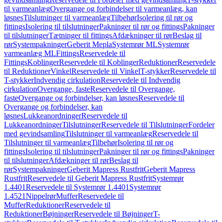
til varmeanlæg
Overgange og forbindelser til varmeanlæg, kan
løsnes
Tilslutninger til varmeanlæg
Tilbehør
Isolering til rør og
fittings
Isolering til tilslutninger
Pakninger til rør og fittings
Pakninger
til tilslutninger
Tætninger til fittings
Afdækninger til rør
Beslag til
rør
Systempakninger
Geberit Mepla
Systemrør ML
Systemrør
varmeanlæg ML
Fittings
Reservedele til
Fittings
Koblinger
Reservedele til Koblinger
Reduktioner
Reservedele
til Reduktioner
Vinkel
Reservedele til Vinkel
T-stykker
Reservedele til
T-stykker
Indvendig cirkulation
Reservedele til Indvendig
cirkulation
Overgange, faste
Reservedele til Overgange,
faste
Overgange og forbindelser, kan løsnes
Reservedele til
Overgange og forbindelser, kan
løsnes
Lukkeanordninger
Reservedele til
Lukkeanordninger
Tilslutninger
Reservedele til Tilslutninger
Fordeler
med gevindsamling
Tilslutninger til varmeanlæg
Reservedele til
Tilslutninger til varmeanlæg
Tilbehør
Isolering til rør og
fittings
Isolering til tilslutninger
Pakninger til rør og fittings
Pakninger
til tilslutninger
Afdækninger til rør
Beslag til
rør
Systempakninger
Geberit Mapress Rustfrit
Geberit Mapress
Rustfrit
Reservedele til Geberit Mapress Rustfrit
Systemrør
1.4401
Reservedele til Systemrør 1.4401
Systemrør
1.4521
Nippelrør
Muffer
Reservedele til
Muffer
Reduktioner
Reservedele til
Reduktioner
Bøjninger
Reservedele til Bøjninger
T-