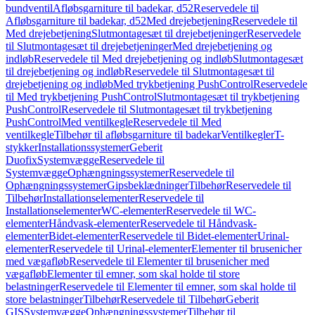
bundventil
Afløbsgarniture til badekar, d52
Reservedele til
Afløbsgarniture til badekar, d52
Med drejebetjening
Reservedele til
Med drejebetjening
Slutmontagesæt til drejebetjeninger
Reservedele
til Slutmontagesæt til drejebetjeninger
Med drejebetjening og
indløb
Reservedele til Med drejebetjening og indløb
Slutmontagesæt
til drejebetjening og indløb
Reservedele til Slutmontagesæt til
drejebetjening og indløb
Med trykbetjening PushControl
Reservedele
til Med trykbetjening PushControl
Slutmontagesæt til trykbetjening
PushControl
Reservedele til Slutmontagesæt til trykbetjening
PushControl
Med ventilkegle
Reservedele til Med
ventilkegle
Tilbehør til afløbsgarniture til badekar
Ventilkegler
T-
stykker
Installationssystemer
Geberit
Duofix
Systemvægge
Reservedele til
Systemvægge
Ophængningssystemer
Reservedele til
Ophængningssystemer
Gipsbeklædninger
Tilbehør
Reservedele til
Tilbehør
Installationselementer
Reservedele til
Installationselementer
WC-elementer
Reservedele til WC-
elementer
Håndvask-elementer
Reservedele til Håndvask-
elementer
Bidet-elementer
Reservedele til Bidet-elementer
Urinal-
elementer
Reservedele til Urinal-elementer
Elementer til brusenicher
med vægafløb
Reservedele til Elementer til brusenicher med
vægafløb
Elementer til emner, som skal holde til store
belastninger
Reservedele til Elementer til emner, som skal holde til
store belastninger
Tilbehør
Reservedele til Tilbehør
Geberit
GIS
Systemvægge
Ophængningssystemer
Tilbehør til