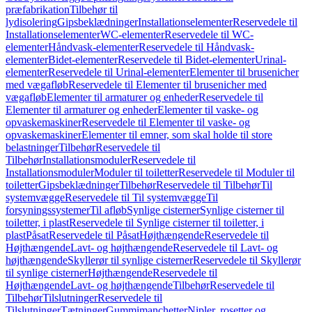
præfabrikation
Tilbehør til
lydisolering
Gipsbeklædninger
Installationselementer
Reservedele til
Installationselementer
WC-elementer
Reservedele til WC-
elementer
Håndvask-elementer
Reservedele til Håndvask-
elementer
Bidet-elementer
Reservedele til Bidet-elementer
Urinal-
elementer
Reservedele til Urinal-elementer
Elementer til brusenicher
med vægafløb
Reservedele til Elementer til brusenicher med
vægafløb
Elementer til armaturer og enheder
Reservedele til
Elementer til armaturer og enheder
Elementer til vaske- og
opvaskemaskiner
Reservedele til Elementer til vaske- og
opvaskemaskiner
Elementer til emner, som skal holde til store
belastninger
Tilbehør
Reservedele til
Tilbehør
Installationsmoduler
Reservedele til
Installationsmoduler
Moduler til toiletter
Reservedele til Moduler til
toiletter
Gipsbeklædninger
Tilbehør
Reservedele til Tilbehør
Til
systemvægge
Reservedele til Til systemvægge
Til
forsyningssystemer
Til afløb
Synlige cisterner
Synlige cisterner til
toiletter, i plast
Reservedele til Synlige cisterner til toiletter, i
plast
Påsat
Reservedele til Påsat
Højthængende
Reservedele til
Højthængende
Lavt- og højthængende
Reservedele til Lavt- og
højthængende
Skyllerør til synlige cisterner
Reservedele til Skyllerør
til synlige cisterner
Højthængende
Reservedele til
Højthængende
Lavt- og højthængende
Tilbehør
Reservedele til
Tilbehør
Tilslutninger
Reservedele til
Tilslutninger
Tætninger
Gummimanchetter
Nipler, rosetter og