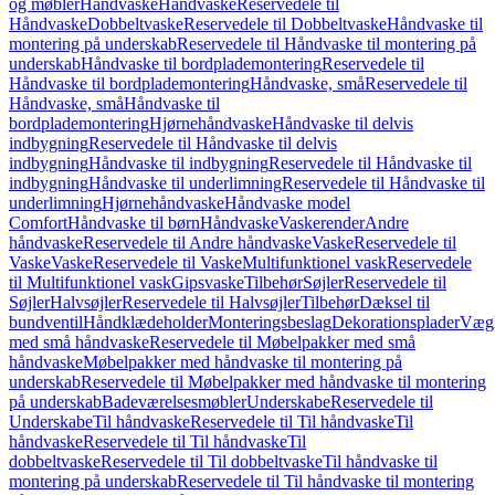
og møbler
Håndvaske
Håndvaske
Reservedele til
Håndvaske
Dobbeltvaske
Reservedele til Dobbeltvaske
Håndvaske til
montering på underskab
Reservedele til Håndvaske til montering på
underskab
Håndvaske til bordplademontering
Reservedele til
Håndvaske til bordplademontering
Håndvaske, små
Reservedele til
Håndvaske, små
Håndvaske til
bordplademontering
Hjørnehåndvaske
Håndvaske til delvis
indbygning
Reservedele til Håndvaske til delvis
indbygning
Håndvaske til indbygning
Reservedele til Håndvaske til
indbygning
Håndvaske til underlimning
Reservedele til Håndvaske til
underlimning
Hjørnehåndvaske
Håndvaske model
Comfort
Håndvaske til børn
Håndvaske
Vaskerender
Andre
håndvaske
Reservedele til Andre håndvaske
Vaske
Reservedele til
Vaske
Vaske
Reservedele til Vaske
Multifunktionel vask
Reservedele
til Multifunktionel vask
Gipsvaske
Tilbehør
Søjler
Reservedele til
Søjler
Halvsøjler
Reservedele til Halvsøjler
Tilbehør
Dæksel til
bundventil
Håndklædeholder
Monteringsbeslag
Dekorationsplader
Vægh
med små håndvaske
Reservedele til Møbelpakker med små
håndvaske
Møbelpakker med håndvaske til montering på
underskab
Reservedele til Møbelpakker med håndvaske til montering
på underskab
Badeværelsesmøbler
Underskabe
Reservedele til
Underskabe
Til håndvaske
Reservedele til Til håndvaske
Til
håndvaske
Reservedele til Til håndvaske
Til
dobbeltvaske
Reservedele til Til dobbeltvaske
Til håndvaske til
montering på underskab
Reservedele til Til håndvaske til montering