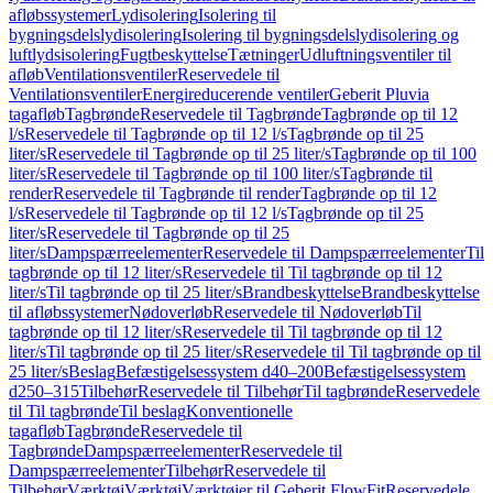
afløbssystemer
Lydisolering
Isolering til
bygningsdelslydisolering
Isolering til bygningsdelslydisolering og
luftlydsisolering
Fugtbeskyttelse
Tætninger
Udluftningsventiler til
afløb
Ventilationsventiler
Reservedele til
Ventilationsventiler
Energireducerende ventiler
Geberit Pluvia
tagafløb
Tagbrønde
Reservedele til Tagbrønde
Tagbrønde op til 12
l/s
Reservedele til Tagbrønde op til 12 l/s
Tagbrønde op til 25
liter/s
Reservedele til Tagbrønde op til 25 liter/s
Tagbrønde op til 100
liter/s
Reservedele til Tagbrønde op til 100 liter/s
Tagbrønde til
render
Reservedele til Tagbrønde til render
Tagbrønde op til 12
l/s
Reservedele til Tagbrønde op til 12 l/s
Tagbrønde op til 25
liter/s
Reservedele til Tagbrønde op til 25
liter/s
Dampspærreelementer
Reservedele til Dampspærreelementer
Til
tagbrønde op til 12 liter/s
Reservedele til Til tagbrønde op til 12
liter/s
Til tagbrønde op til 25 liter/s
Brandbeskyttelse
Brandbeskyttelse
til afløbssystemer
Nødoverløb
Reservedele til Nødoverløb
Til
tagbrønde op til 12 liter/s
Reservedele til Til tagbrønde op til 12
liter/s
Til tagbrønde op til 25 liter/s
Reservedele til Til tagbrønde op til
25 liter/s
Beslag
Befæstigelsessystem d40–200
Befæstigelsessystem
d250–315
Tilbehør
Reservedele til Tilbehør
Til tagbrønde
Reservedele
til Til tagbrønde
Til beslag
Konventionelle
tagafløb
Tagbrønde
Reservedele til
Tagbrønde
Dampspærreelementer
Reservedele til
Dampspærreelementer
Tilbehør
Reservedele til
Tilbehør
Værktøj
Værktøj
Værktøjer til Geberit FlowFit
Reservedele