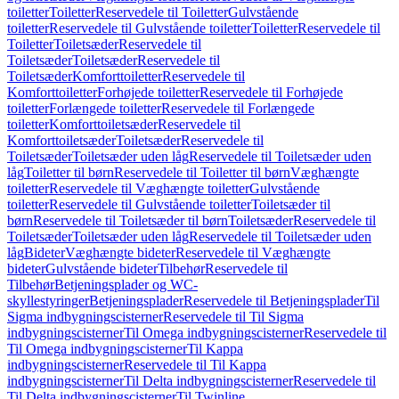
toiletter
Toiletter
Reservedele til Toiletter
Gulvstående
toiletter
Reservedele til Gulvstående toiletter
Toiletter
Reservedele til
Toiletter
Toiletsæder
Reservedele til
Toiletsæder
Toiletsæder
Reservedele til
Toiletsæder
Komforttoiletter
Reservedele til
Komforttoiletter
Forhøjede toiletter
Reservedele til Forhøjede
toiletter
Forlængede toiletter
Reservedele til Forlængede
toiletter
Komforttoiletsæder
Reservedele til
Komforttoiletsæder
Toiletsæder
Reservedele til
Toiletsæder
Toiletsæder uden låg
Reservedele til Toiletsæder uden
låg
Toiletter til børn
Reservedele til Toiletter til børn
Væghængte
toiletter
Reservedele til Væghængte toiletter
Gulvstående
toiletter
Reservedele til Gulvstående toiletter
Toiletsæder til
børn
Reservedele til Toiletsæder til børn
Toiletsæder
Reservedele til
Toiletsæder
Toiletsæder uden låg
Reservedele til Toiletsæder uden
låg
Bideter
Væghængte bideter
Reservedele til Væghængte
bideter
Gulvstående bideter
Tilbehør
Reservedele til
Tilbehør
Betjeningsplader og WC-
skyllestyringer
Betjeningsplader
Reservedele til Betjeningsplader
Til
Sigma indbygningscisterner
Reservedele til Til Sigma
indbygningscisterner
Til Omega indbygningscisterner
Reservedele til
Til Omega indbygningscisterner
Til Kappa
indbygningscisterner
Reservedele til Til Kappa
indbygningscisterner
Til Delta indbygningscisterner
Reservedele til
Til Delta indbygningscisterner
Til Twinline