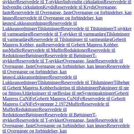
stykker
Reservedele til T-stykker
Indvendig cirkulation
Reservedele til
Indvendig cirkulation
Kryds
Reservedele til Kryds
Overgange,
faste
Reservedele til Overgange, faste
Overgange og forbindelser, kan
løsnes
Reservedele til Overgange og forbindelser, kan
løsnes
Lukkeanordninger
Reservedele til
Lukkeanordninger
Tilslutninger
Reservedele til Tilslutninger
T-stykker
til varmeanlæg
Reservedele til T-stykker til varmeanlæg
Tilslutninger
til varmeanlæg
Reservedele til Tilslutninger til varmeanlæg
Geberit
Mapress Kobber, gas
Reservedele til Geberit Mapress Kobber,
gas
Muffer
Reservedele til Muffer
Reduktioner
Reservedele til
Reduktioner
Bøjninger
Reservedele til Bøjninger
T-
stykker
Reservedele til T-stykker
Overgange, faste
Reservedele til
Overgange, faste
Overgange og forbindelser, kan løsnes
Reservedele
til Overgange og forbindelser, kan
løsnes
Lukkeanordninger
Reservedele til
Lukkeanordninger
Tilslutninger
Reservedele til Tilslutninger
Tilbehør
til Geberit Mapress Kobber
Isolering til tilslutninger
Pakninger til rør
og fittings
Afdækninger til rør
Beslag til rør
Systempakninger
Geberit
Mapress CuNiFe
Geberit Mapress CuNiFe
Reservedele til Geberit
Mapress CuNiFe
Systemrør 2.1972
Muffer
Reservedele til
Muffer
Reduktioner
Reservedele til
Reduktioner
Bøjninger
Reservedele til Bøjninger
T-
stykker
Reservedele til T-stykker
Overgange, faste
Reservedele til
Overgange, faste
Overgange og forbindelser, kan løsnes
Reservedele
til Overgange og forbindelser, kan