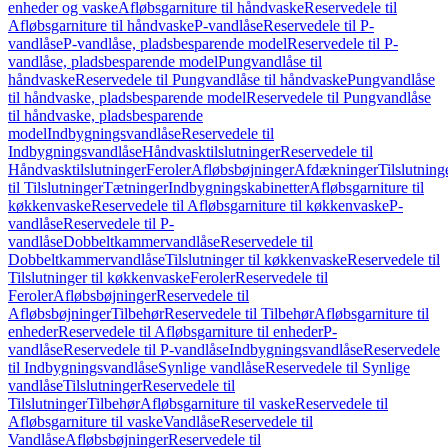
enheder og vaske
Afløbsgarniture til håndvaske
Reservedele til
Afløbsgarniture til håndvaske
P-vandlåse
Reservedele til P-
vandlåse
P-vandlåse, pladsbesparende model
Reservedele til P-
vandlåse, pladsbesparende model
Pungvandlåse til
håndvaske
Reservedele til Pungvandlåse til håndvaske
Pungvandlåse
til håndvaske, pladsbesparende model
Reservedele til Pungvandlåse
til håndvaske, pladsbesparende
model
Indbygningsvandlåse
Reservedele til
Indbygningsvandlåse
Håndvasktilslutninger
Reservedele til
Håndvasktilslutninger
Feroler
Afløbsbøjninger
Afdækninger
Tilslutning
til Tilslutninger
Tætninger
Indbygningskabinetter
Afløbsgarniture til
køkkenvaske
Reservedele til Afløbsgarniture til køkkenvaske
P-
vandlåse
Reservedele til P-
vandlåse
Dobbeltkammervandlåse
Reservedele til
Dobbeltkammervandlåse
Tilslutninger til køkkenvaske
Reservedele til
Tilslutninger til køkkenvaske
Feroler
Reservedele til
Feroler
Afløbsbøjninger
Reservedele til
Afløbsbøjninger
Tilbehør
Reservedele til Tilbehør
Afløbsgarniture til
enheder
Reservedele til Afløbsgarniture til enheder
P-
vandlåse
Reservedele til P-vandlåse
Indbygningsvandlåse
Reservedele
til Indbygningsvandlåse
Synlige vandlåse
Reservedele til Synlige
vandlåse
Tilslutninger
Reservedele til
Tilslutninger
Tilbehør
Afløbsgarniture til vaske
Reservedele til
Afløbsgarniture til vaske
Vandlåse
Reservedele til
Vandlåse
Afløbsbøjninger
Reservedele til