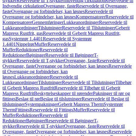
stykker
Reservedele til T-stykker
Indvendig cirkulation
Reservedele til
Indvendig cirkulation
Overgange, faste
Reservedele til Overgange,
faste
Overgange og forbindelser, kan løsnes
Reservedele til
Overgange og forbindelser, kan løsnes
Kompensatorer
Reservedele til
Kompensatorer
Gennemføringer
Lukkeanordninger
Reservedele til
Lukkeanordninger
Tilslutninger
Reservedele til Tilslutninger
Geberit
Mapress Rustfrit, gas
Reservedele til Geberit Mapress Rustfrit,
gas
Systemrør 1.4401
Reservedele til Systemrør
1.4401
Nippelrør
Muffer
Reservedele til
Muffer
Reduktioner
Reservedele til
Reduktioner
Bøjninger
Reservedele til Bøjninger
T-
stykker
Reservedele til T-stykker
Overgange, faste
Reservedele til
Overgange, faste
Overgange og forbindelser, kan løsnes
Reservedele
til Overgange og forbindelser, kan
løsnes
Lukkeanordninger
Reservedele til
Lukkeanordninger
Tilslutninger
Reservedele til Tilslutninger
Tilbehør
til Geberit Mapress Rustfrit
Reservedele til Tilbehør til Geberit
Mapress Rustfrit
Beskyttelseskapper til rørender
Pakninger til rør og
fittings
Beslag til rør
Beslag til tilslutninger
Reservedele til Beslag til
tilslutninger
Systempakninger
Geberit Mapress Therm
Systemrør
Therm
Fittings
Reservedele til Fittings
Muffer
Reservedele til
Muffer
Reduktioner
Reservedele til
Reduktioner
Bøjninger
Reservedele til Bøjninger
T-
stykker
Reservedele til T-stykker
Overgange, faste
Reservedele til
Overgange, faste
Overgange og forbindelser, kan løsnes
Reservedele