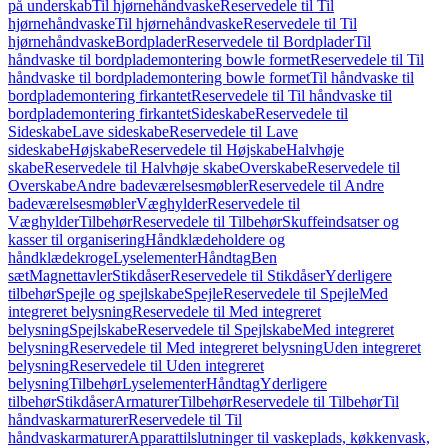
på underskab
Til hjørnehåndvaske
Reservedele til Til
hjørnehåndvaske
Til hjørnehåndvaske
Reservedele til Til
hjørnehåndvaske
Bordplader
Reservedele til Bordplader
Til
håndvaske til bordplademontering bowle formet
Reservedele til Til
håndvaske til bordplademontering bowle formet
Til håndvaske til
bordplademontering firkantet
Reservedele til Til håndvaske til
bordplademontering firkantet
Sideskabe
Reservedele til
Sideskabe
Lave sideskabe
Reservedele til Lave
sideskabe
Højskabe
Reservedele til Højskabe
Halvhøje
skabe
Reservedele til Halvhøje skabe
Overskabe
Reservedele til
Overskabe
Andre badeværelsesmøbler
Reservedele til Andre
badeværelsesmøbler
Væghylder
Reservedele til
Væghylder
Tilbehør
Reservedele til Tilbehør
Skuffeindsatser og
kasser til organisering
Håndklædeholdere og
håndklædekroge
Lyselementer
Håndtag
Ben
sæt
Magnettavler
Stikdåser
Reservedele til Stikdåser
Yderligere
tilbehør
Spejle og spejlskabe
Spejle
Reservedele til Spejle
Med
integreret belysning
Reservedele til Med integreret
belysning
Spejlskabe
Reservedele til Spejlskabe
Med integreret
belysning
Reservedele til Med integreret belysning
Uden integreret
belysning
Reservedele til Uden integreret
belysning
Tilbehør
Lyselementer
Håndtag
Yderligere
tilbehør
Stikdåser
Armaturer
Tilbehør
Reservedele til Tilbehør
Til
håndvaskarmaturer
Reservedele til Til
håndvaskarmaturer
Apparattilslutninger til vaskeplads, køkkenvask,