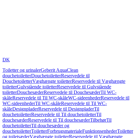
DK
Toiletter og urinaler
Geberit AquaClean
douchetoiletter
Douchetoiletter
Reservedele til
Douchetoiletter
Væghængte toiletter
Reservedele til Væghængte
toiletter
Gulvstående toiletter
Reservedele til Gulvstående
toiletter
Douchesæder
Reservedele til Douchesæder
Til WC-
skåle
Reservedele til Til WC-skåle
WC-sideenheder
Reservedele til
WC-sideenheder
Til WC-skåle
Reservedele til Til WC-
skåle
Designplader
Reservedele til Designplader
Til
douchetoiletter
Reservedele til Til douchetoiletter
Til
douchesæder
Reservedele til Til douchesæder
Tilbehør
Til
douchetoiletter
Til douchesæder og
douchetoiletter
Toiletter
Forbrugsmateriale
Funktionsenheder
Toiletter
og toiletsæder
Væghængte toiletter
Reservedele til Væghængte