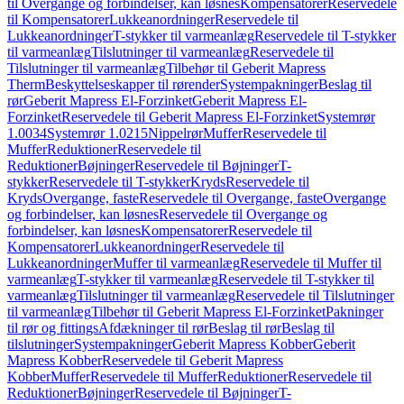
til Overgange og forbindelser, kan løsnes
Kompensatorer
Reservedele
til Kompensatorer
Lukkeanordninger
Reservedele til
Lukkeanordninger
T-stykker til varmeanlæg
Reservedele til T-stykker
til varmeanlæg
Tilslutninger til varmeanlæg
Reservedele til
Tilslutninger til varmeanlæg
Tilbehør til Geberit Mapress
Therm
Beskyttelseskapper til rørender
Systempakninger
Beslag til
rør
Geberit Mapress El-Forzinket
Geberit Mapress El-
Forzinket
Reservedele til Geberit Mapress El-Forzinket
Systemrør
1.0034
Systemrør 1.0215
Nippelrør
Muffer
Reservedele til
Muffer
Reduktioner
Reservedele til
Reduktioner
Bøjninger
Reservedele til Bøjninger
T-
stykker
Reservedele til T-stykker
Kryds
Reservedele til
Kryds
Overgange, faste
Reservedele til Overgange, faste
Overgange
og forbindelser, kan løsnes
Reservedele til Overgange og
forbindelser, kan løsnes
Kompensatorer
Reservedele til
Kompensatorer
Lukkeanordninger
Reservedele til
Lukkeanordninger
Muffer til varmeanlæg
Reservedele til Muffer til
varmeanlæg
T-stykker til varmeanlæg
Reservedele til T-stykker til
varmeanlæg
Tilslutninger til varmeanlæg
Reservedele til Tilslutninger
til varmeanlæg
Tilbehør til Geberit Mapress El-Forzinket
Pakninger
til rør og fittings
Afdækninger til rør
Beslag til rør
Beslag til
tilslutninger
Systempakninger
Geberit Mapress Kobber
Geberit
Mapress Kobber
Reservedele til Geberit Mapress
Kobber
Muffer
Reservedele til Muffer
Reduktioner
Reservedele til
Reduktioner
Bøjninger
Reservedele til Bøjninger
T-