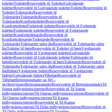
toiletter
Toiletter
Reservedele til Toiletter
Gulvstående
toiletter
Reservedele til Gulvstående toiletter
Toiletter
Reservedele til
Toiletter
Toiletsæder
Reservedele til
Toiletsæder
Toiletsæder
Reservedele til
Toiletsæder
Komforttoiletter
Reservedele til
Komforttoiletter
Forhøjede toiletter
Reservedele til Forhøjede
toiletter
Forlængede toiletter
Reservedele til Forlængede
toiletter
Komforttoiletsæder
Reservedele til
Komforttoiletsæder
Toiletsæder
Reservedele til
Toiletsæder
Toiletsæder uden låg
Reservedele til Toiletsæder uden
låg
Toiletter til børn
Reservedele til Toiletter til børn
Væghængte
toiletter
Reservedele til Væghængte toiletter
Gulvstående
toiletter
Reservedele til Gulvstående toiletter
Toiletsæder til
børn
Reservedele til Toiletsæder til børn
Toiletsæder
Reservedele til
Toiletsæder
Toiletsæder uden låg
Reservedele til Toiletsæder uden
låg
Bideter
Væghængte bideter
Reservedele til Væghængte
bideter
Gulvstående bideter
Tilbehør
Reservedele til
Tilbehør
Betjeningsplader og WC-
skyllestyringer
Betjeningsplader
Reservedele til Betjeningsplader
Til
Sigma indbygningscisterner
Reservedele til Til Sigma
indbygningscisterner
Til Omega indbygningscisterner
Reservedele til
Til Omega indbygningscisterner
Til Kappa
indbygningscisterner
Reservedele til Til Kappa
indbygningscisterner
Til Delta indbygningscisterner
Reservedele til
Til Delta indbygningscisterner
Til Twinline