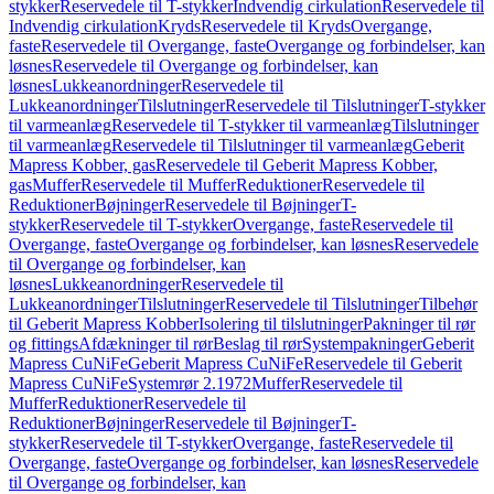
stykker
Reservedele til T-stykker
Indvendig cirkulation
Reservedele til
Indvendig cirkulation
Kryds
Reservedele til Kryds
Overgange,
faste
Reservedele til Overgange, faste
Overgange og forbindelser, kan
løsnes
Reservedele til Overgange og forbindelser, kan
løsnes
Lukkeanordninger
Reservedele til
Lukkeanordninger
Tilslutninger
Reservedele til Tilslutninger
T-stykker
til varmeanlæg
Reservedele til T-stykker til varmeanlæg
Tilslutninger
til varmeanlæg
Reservedele til Tilslutninger til varmeanlæg
Geberit
Mapress Kobber, gas
Reservedele til Geberit Mapress Kobber,
gas
Muffer
Reservedele til Muffer
Reduktioner
Reservedele til
Reduktioner
Bøjninger
Reservedele til Bøjninger
T-
stykker
Reservedele til T-stykker
Overgange, faste
Reservedele til
Overgange, faste
Overgange og forbindelser, kan løsnes
Reservedele
til Overgange og forbindelser, kan
løsnes
Lukkeanordninger
Reservedele til
Lukkeanordninger
Tilslutninger
Reservedele til Tilslutninger
Tilbehør
til Geberit Mapress Kobber
Isolering til tilslutninger
Pakninger til rør
og fittings
Afdækninger til rør
Beslag til rør
Systempakninger
Geberit
Mapress CuNiFe
Geberit Mapress CuNiFe
Reservedele til Geberit
Mapress CuNiFe
Systemrør 2.1972
Muffer
Reservedele til
Muffer
Reduktioner
Reservedele til
Reduktioner
Bøjninger
Reservedele til Bøjninger
T-
stykker
Reservedele til T-stykker
Overgange, faste
Reservedele til
Overgange, faste
Overgange og forbindelser, kan løsnes
Reservedele
til Overgange og forbindelser, kan