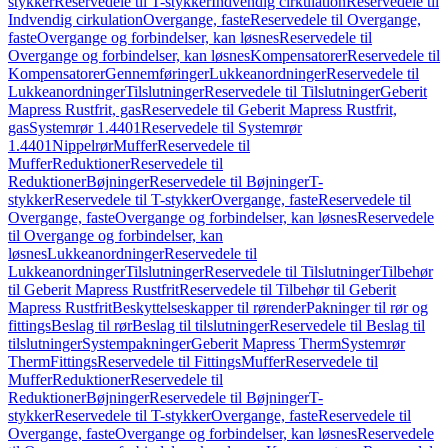
stykker
Reservedele til T-stykker
Indvendig cirkulation
Reservedele til
Indvendig cirkulation
Overgange, faste
Reservedele til Overgange,
faste
Overgange og forbindelser, kan løsnes
Reservedele til
Overgange og forbindelser, kan løsnes
Kompensatorer
Reservedele til
Kompensatorer
Gennemføringer
Lukkeanordninger
Reservedele til
Lukkeanordninger
Tilslutninger
Reservedele til Tilslutninger
Geberit
Mapress Rustfrit, gas
Reservedele til Geberit Mapress Rustfrit,
gas
Systemrør 1.4401
Reservedele til Systemrør
1.4401
Nippelrør
Muffer
Reservedele til
Muffer
Reduktioner
Reservedele til
Reduktioner
Bøjninger
Reservedele til Bøjninger
T-
stykker
Reservedele til T-stykker
Overgange, faste
Reservedele til
Overgange, faste
Overgange og forbindelser, kan løsnes
Reservedele
til Overgange og forbindelser, kan
løsnes
Lukkeanordninger
Reservedele til
Lukkeanordninger
Tilslutninger
Reservedele til Tilslutninger
Tilbehør
til Geberit Mapress Rustfrit
Reservedele til Tilbehør til Geberit
Mapress Rustfrit
Beskyttelseskapper til rørender
Pakninger til rør og
fittings
Beslag til rør
Beslag til tilslutninger
Reservedele til Beslag til
tilslutninger
Systempakninger
Geberit Mapress Therm
Systemrør
Therm
Fittings
Reservedele til Fittings
Muffer
Reservedele til
Muffer
Reduktioner
Reservedele til
Reduktioner
Bøjninger
Reservedele til Bøjninger
T-
stykker
Reservedele til T-stykker
Overgange, faste
Reservedele til
Overgange, faste
Overgange og forbindelser, kan løsnes
Reservedele