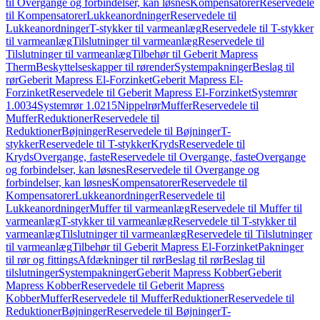
til Overgange og forbindelser, kan løsnes
Kompensatorer
Reservedele
til Kompensatorer
Lukkeanordninger
Reservedele til
Lukkeanordninger
T-stykker til varmeanlæg
Reservedele til T-stykker
til varmeanlæg
Tilslutninger til varmeanlæg
Reservedele til
Tilslutninger til varmeanlæg
Tilbehør til Geberit Mapress
Therm
Beskyttelseskapper til rørender
Systempakninger
Beslag til
rør
Geberit Mapress El-Forzinket
Geberit Mapress El-
Forzinket
Reservedele til Geberit Mapress El-Forzinket
Systemrør
1.0034
Systemrør 1.0215
Nippelrør
Muffer
Reservedele til
Muffer
Reduktioner
Reservedele til
Reduktioner
Bøjninger
Reservedele til Bøjninger
T-
stykker
Reservedele til T-stykker
Kryds
Reservedele til
Kryds
Overgange, faste
Reservedele til Overgange, faste
Overgange
og forbindelser, kan løsnes
Reservedele til Overgange og
forbindelser, kan løsnes
Kompensatorer
Reservedele til
Kompensatorer
Lukkeanordninger
Reservedele til
Lukkeanordninger
Muffer til varmeanlæg
Reservedele til Muffer til
varmeanlæg
T-stykker til varmeanlæg
Reservedele til T-stykker til
varmeanlæg
Tilslutninger til varmeanlæg
Reservedele til Tilslutninger
til varmeanlæg
Tilbehør til Geberit Mapress El-Forzinket
Pakninger
til rør og fittings
Afdækninger til rør
Beslag til rør
Beslag til
tilslutninger
Systempakninger
Geberit Mapress Kobber
Geberit
Mapress Kobber
Reservedele til Geberit Mapress
Kobber
Muffer
Reservedele til Muffer
Reduktioner
Reservedele til
Reduktioner
Bøjninger
Reservedele til Bøjninger
T-