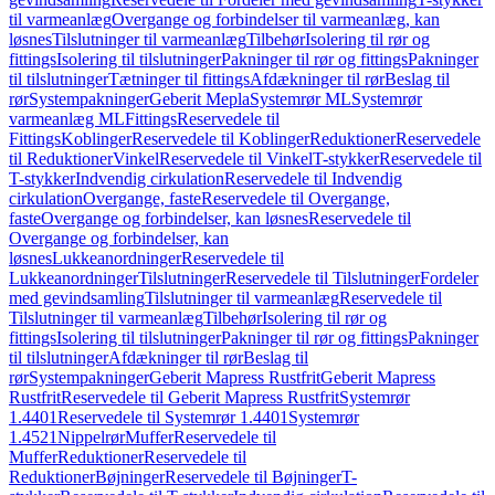
til varmeanlæg
Overgange og forbindelser til varmeanlæg, kan
løsnes
Tilslutninger til varmeanlæg
Tilbehør
Isolering til rør og
fittings
Isolering til tilslutninger
Pakninger til rør og fittings
Pakninger
til tilslutninger
Tætninger til fittings
Afdækninger til rør
Beslag til
rør
Systempakninger
Geberit Mepla
Systemrør ML
Systemrør
varmeanlæg ML
Fittings
Reservedele til
Fittings
Koblinger
Reservedele til Koblinger
Reduktioner
Reservedele
til Reduktioner
Vinkel
Reservedele til Vinkel
T-stykker
Reservedele til
T-stykker
Indvendig cirkulation
Reservedele til Indvendig
cirkulation
Overgange, faste
Reservedele til Overgange,
faste
Overgange og forbindelser, kan løsnes
Reservedele til
Overgange og forbindelser, kan
løsnes
Lukkeanordninger
Reservedele til
Lukkeanordninger
Tilslutninger
Reservedele til Tilslutninger
Fordeler
med gevindsamling
Tilslutninger til varmeanlæg
Reservedele til
Tilslutninger til varmeanlæg
Tilbehør
Isolering til rør og
fittings
Isolering til tilslutninger
Pakninger til rør og fittings
Pakninger
til tilslutninger
Afdækninger til rør
Beslag til
rør
Systempakninger
Geberit Mapress Rustfrit
Geberit Mapress
Rustfrit
Reservedele til Geberit Mapress Rustfrit
Systemrør
1.4401
Reservedele til Systemrør 1.4401
Systemrør
1.4521
Nippelrør
Muffer
Reservedele til
Muffer
Reduktioner
Reservedele til
Reduktioner
Bøjninger
Reservedele til Bøjninger
T-