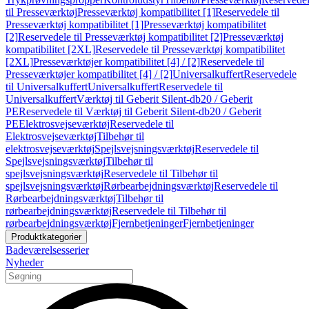
til Presseværktøj
Presseværktøj kompatibilitet [1]
Reservedele til
Presseværktøj kompatibilitet [1]
Presseværktøj kompatibilitet
[2]
Reservedele til Presseværktøj kompatibilitet [2]
Presseværktøj
kompatibilitet [2XL]
Reservedele til Presseværktøj kompatibilitet
[2XL]
Presseværktøjer kompatibilitet [4] / [2]
Reservedele til
Presseværktøjer kompatibilitet [4] / [2]
Universalkuffert
Reservedele
til Universalkuffert
Universalkuffert
Reservedele til
Universalkuffert
Værktøj til Geberit Silent-db20 / Geberit
PE
Reservedele til Værktøj til Geberit Silent-db20 / Geberit
PE
Elektrosvejseværktøj
Reservedele til
Elektrosvejseværktøj
Tilbehør til
elektrosvejseværktøj
Spejlsvejsningsværktøj
Reservedele til
Spejlsvejsningsværktøj
Tilbehør til
spejlsvejsningsværktøj
Reservedele til Tilbehør til
spejlsvejsningsværktøj
Rørbearbejdningsværktøj
Reservedele til
Rørbearbejdningsværktøj
Tilbehør til
rørbearbejdningsværktøj
Reservedele til Tilbehør til
rørbearbejdningsværktøj
Fjernbetjeninger
Fjernbetjeninger
Produktkategorier
Badeværelsesserier
Nyheder