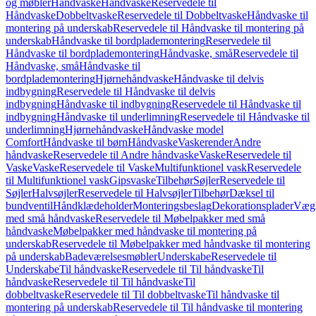
og møbler
Håndvaske
Håndvaske
Reservedele til
Håndvaske
Dobbeltvaske
Reservedele til Dobbeltvaske
Håndvaske til
montering på underskab
Reservedele til Håndvaske til montering på
underskab
Håndvaske til bordplademontering
Reservedele til
Håndvaske til bordplademontering
Håndvaske, små
Reservedele til
Håndvaske, små
Håndvaske til
bordplademontering
Hjørnehåndvaske
Håndvaske til delvis
indbygning
Reservedele til Håndvaske til delvis
indbygning
Håndvaske til indbygning
Reservedele til Håndvaske til
indbygning
Håndvaske til underlimning
Reservedele til Håndvaske til
underlimning
Hjørnehåndvaske
Håndvaske model
Comfort
Håndvaske til børn
Håndvaske
Vaskerender
Andre
håndvaske
Reservedele til Andre håndvaske
Vaske
Reservedele til
Vaske
Vaske
Reservedele til Vaske
Multifunktionel vask
Reservedele
til Multifunktionel vask
Gipsvaske
Tilbehør
Søjler
Reservedele til
Søjler
Halvsøjler
Reservedele til Halvsøjler
Tilbehør
Dæksel til
bundventil
Håndklædeholder
Monteringsbeslag
Dekorationsplader
Vægh
med små håndvaske
Reservedele til Møbelpakker med små
håndvaske
Møbelpakker med håndvaske til montering på
underskab
Reservedele til Møbelpakker med håndvaske til montering
på underskab
Badeværelsesmøbler
Underskabe
Reservedele til
Underskabe
Til håndvaske
Reservedele til Til håndvaske
Til
håndvaske
Reservedele til Til håndvaske
Til
dobbeltvaske
Reservedele til Til dobbeltvaske
Til håndvaske til
montering på underskab
Reservedele til Til håndvaske til montering