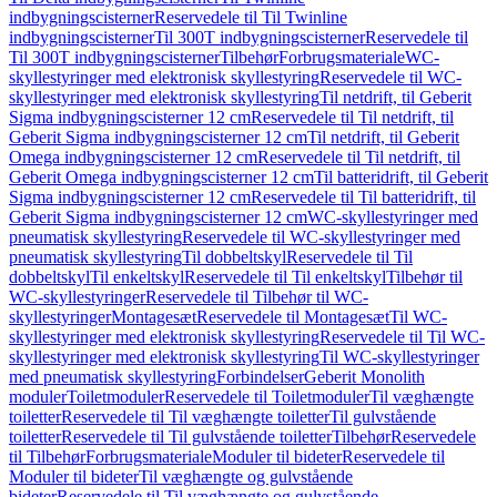
indbygningscisterner
Reservedele til Til Twinline
indbygningscisterner
Til 300T indbygningscisterner
Reservedele til
Til 300T indbygningscisterner
Tilbehør
Forbrugsmateriale
WC-
skyllestyringer med elektronisk skyllestyring
Reservedele til WC-
skyllestyringer med elektronisk skyllestyring
Til netdrift, til Geberit
Sigma indbygningscisterner 12 cm
Reservedele til Til netdrift, til
Geberit Sigma indbygningscisterner 12 cm
Til netdrift, til Geberit
Omega indbygningscisterner 12 cm
Reservedele til Til netdrift, til
Geberit Omega indbygningscisterner 12 cm
Til batteridrift, til Geberit
Sigma indbygningscisterner 12 cm
Reservedele til Til batteridrift, til
Geberit Sigma indbygningscisterner 12 cm
WC-skyllestyringer med
pneumatisk skyllestyring
Reservedele til WC-skyllestyringer med
pneumatisk skyllestyring
Til dobbeltskyl
Reservedele til Til
dobbeltskyl
Til enkeltskyl
Reservedele til Til enkeltskyl
Tilbehør til
WC-skyllestyringer
Reservedele til Tilbehør til WC-
skyllestyringer
Montagesæt
Reservedele til Montagesæt
Til WC-
skyllestyringer med elektronisk skyllestyring
Reservedele til Til WC-
skyllestyringer med elektronisk skyllestyring
Til WC-skyllestyringer
med pneumatisk skyllestyring
Forbindelser
Geberit Monolith
moduler
Toiletmoduler
Reservedele til Toiletmoduler
Til væghængte
toiletter
Reservedele til Til væghængte toiletter
Til gulvstående
toiletter
Reservedele til Til gulvstående toiletter
Tilbehør
Reservedele
til Tilbehør
Forbrugsmateriale
Moduler til bideter
Reservedele til
Moduler til bideter
Til væghængte og gulvstående
bideter
Reservedele til Til væghængte og gulvstående