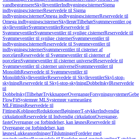
vandbegrænsere
Skylleventiler
Indbygningscisterner
Sigma
indbygningscisterner
Reservedele til Sigma
indbygningscisterner
Omega indbygningscisterner
Reservedele til
Omega indbygningscisterner
Skyllerør
Tilbehør
Svømmeventiler og
skylleventiler
Svømmeventiler
Reservedele til
Svømmeventiler
Svømmeventiler til synlige cisterner
Reservedele til
Svømmeventiler til synlige cisterner
Svømmeventiler til
indbygningscisterner
Reservedele til Svømmeventiler til
indbygningscisterner
Svømmeventiler til cisterner af
porcelæn
Reservedele til Svømmeventiler til cisterner af
porcelæn
Svømmeventiler til cisterner universel
Reservedele til
Svømmeventiler til cisterner universel
Svømmeventiler til
Monolith
Reservedele til Svømmeventiler til
Monolith
Skylleventiler
Reservedele til Skylleventiler
Skyl-stop-
skylning
Reservedele til Skyl-stop-skylning
Dobbeltskyl
Reservedele
til
Dobbeltskyl
Tilbehør
Trykknapper
Overgange
Forsyningssystemer
Geber
FlowFit
Systemrør ML
Systemrør varmeanlæg
ML
Fittings
Reservedele til
Fittings
Koblinger
Reduktioner
Bøjninger
T-stykker
Indvendig
cirkulation
Reservedele til Indvendig cirkulation
Overgange,
faste
Overgange og forbindelser, kan løsnes
Reservedele til
Overgange og forbindelser, kan
løsnes
Lukkeanordninger
Tilslutninger
Fordeler med
gevindsamling
Reservedele til Fordeler med gevindsamling
T-stykker