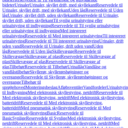
bideter
Urinaler
Urinaler, skyllet drift, med skyllekant
Reservedele til
Urinaler, skyllet drift, med skyllekant
Uden låg
Reservedele til Uden
låg
Urinaler, skyllet drift, uden skyllekant
Reservedele til Urinaler,
skyllet drift, uden skyllekant
Til synlig urinalstyring eller
urinalstyring til indbygning
Reservedele til Til synlig urinalstyring
eller urinalstyring til indbygning
Med integreret
urinalstyring
Reservedele til Med integreret urinalstyring
Til integreret
urinalstyring
Reservedele til Til integreret urinalstyring
Urinaler, drift
uden vand
Reservedele til Urinaler, drift uden vand
Uden
låg
Reservedele til Uden låg
Skillevægge
Reservedele til
Skillevægge
Skillevægge af plast
Reservedele til Skillevægge af
plast
Skillevægge af glas
Reservedele til Skillevægge af
glas
Tilbehør
Reservedele til Tilbehør
Urinallåg
Vandlåse og
vandlåstilbehør
Skyllerør, skyllerørsbøjninger og
overgange
Reservedele til Skyllerør, skyllerørsbøjninger og
overgange
Tilbehør til
sprøjtehoved
Monteringsbeslag
Afløbsventiler
Vandfordeler
Urinalstyri
til Indbygning
Med elektronisk skyllestyring, netdrift
Reservedele til
Med elektronisk skyllestyring, netdrift
Med elektronisk skyllestyring,
batteridrift
Reservedele til Med elektronisk skyllestyring,
batteridrift
Med pneumatisk skyllestyring
Reservedele til Med
pneumatisk skyllestyring
Basic
Reservedele til
Basic
Synlige
Reservedele til Synlige
Med elektronisk skyllestyring,
netdrift
Reservedele til Med elektronisk skyllestyring, netdrift
Med