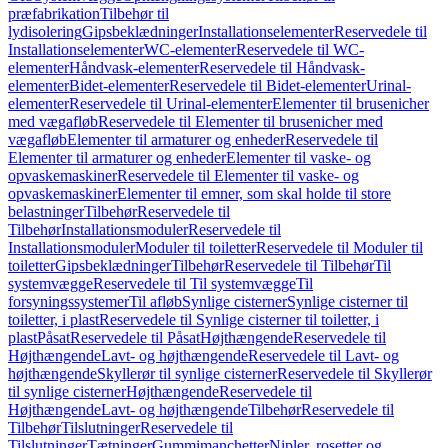
præfabrikation
Tilbehør til
lydisolering
Gipsbeklædninger
Installationselementer
Reservedele til
Installationselementer
WC-elementer
Reservedele til WC-
elementer
Håndvask-elementer
Reservedele til Håndvask-
elementer
Bidet-elementer
Reservedele til Bidet-elementer
Urinal-
elementer
Reservedele til Urinal-elementer
Elementer til brusenicher
med vægafløb
Reservedele til Elementer til brusenicher med
vægafløb
Elementer til armaturer og enheder
Reservedele til
Elementer til armaturer og enheder
Elementer til vaske- og
opvaskemaskiner
Reservedele til Elementer til vaske- og
opvaskemaskiner
Elementer til emner, som skal holde til store
belastninger
Tilbehør
Reservedele til
Tilbehør
Installationsmoduler
Reservedele til
Installationsmoduler
Moduler til toiletter
Reservedele til Moduler til
toiletter
Gipsbeklædninger
Tilbehør
Reservedele til Tilbehør
Til
systemvægge
Reservedele til Til systemvægge
Til
forsyningssystemer
Til afløb
Synlige cisterner
Synlige cisterner til
toiletter, i plast
Reservedele til Synlige cisterner til toiletter, i
plast
Påsat
Reservedele til Påsat
Højthængende
Reservedele til
Højthængende
Lavt- og højthængende
Reservedele til Lavt- og
højthængende
Skyllerør til synlige cisterner
Reservedele til Skyllerør
til synlige cisterner
Højthængende
Reservedele til
Højthængende
Lavt- og højthængende
Tilbehør
Reservedele til
Tilbehør
Tilslutninger
Reservedele til
Tilslutninger
Tætninger
Gummimanchetter
Nipler, rosetter og