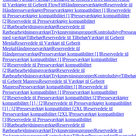
til Værktøjer til Geberit FlowFit
Håndpresseværktøjer
Reservedele til
Håndpresseværktøjer
Presseværktøjer kompatibilitet [1]
Reservedele
til Presseværktøjer kompatibilitet [1]
Presseværktøjer kompatibilitet
[2]
Reservedele til Presseværktøjer kompatibilitet
[2]
Rørbearbejdningsværktøj
Reservedele til
Rørbearbejdningsværktøj
Trykprøvningspropper
Kontroludstyr
Pressea
med værktøj
Tilbehør
Reservedele til Tilbehør
Værktøj til Geberit
Mepla
Reservedele til Værktøj til Geberit
Mepla
Håndpresseværktøj
Reservedele til
Håndpresseværktøj
Presseværktøj kompatibilitet [1]
Reservedele til
Presseværktøj kompatibilitet [1]
Presseværktøj kompatibilitet
[2]
Reservedele til Presseværktøj kompatibilitet
[2]
Rørbearbejdningsværktøj
Reservedele til
Rørbearbejdningsværktøj
Trykprøvningspropper
Kontroludstyr
Tilbehø
til Geberit Mapress
Reservedele til Værktøj til Geberit
Mapress
Presseværktøj kompatibilitet [1]
Reservedele til
Presseværktøj kompatibilitet [1]
Presseværktøj kompatibilitet
[2]
Reservedele til Presseværktøj kompatibilitet [2]
Presseværktøjer
kompatibilitet [1] / [2]
Reservedele til Presseværktøjer kompatibilitet
[1] / [2]
Presseværktøj kompatibilitet [2XL]
Reservedele til
Presseværktøj kompatibilitet [2XL]
Presseværktøj kompatibilitet
[3]
Reservedele til Presseværktøj kompatibilitet
[3]
Rørbearbejdningsværktøj
Reservedele til
Rørbearbejdningsværktøj
Trykprøvningspropper
Reservedele til
Trykprøvningspropper
Kontroludstyr
Tilbehør
Presseværktøj
Reservede