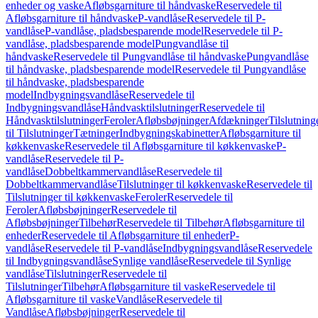
enheder og vaske
Afløbsgarniture til håndvaske
Reservedele til
Afløbsgarniture til håndvaske
P-vandlåse
Reservedele til P-
vandlåse
P-vandlåse, pladsbesparende model
Reservedele til P-
vandlåse, pladsbesparende model
Pungvandlåse til
håndvaske
Reservedele til Pungvandlåse til håndvaske
Pungvandlåse
til håndvaske, pladsbesparende model
Reservedele til Pungvandlåse
til håndvaske, pladsbesparende
model
Indbygningsvandlåse
Reservedele til
Indbygningsvandlåse
Håndvasktilslutninger
Reservedele til
Håndvasktilslutninger
Feroler
Afløbsbøjninger
Afdækninger
Tilslutning
til Tilslutninger
Tætninger
Indbygningskabinetter
Afløbsgarniture til
køkkenvaske
Reservedele til Afløbsgarniture til køkkenvaske
P-
vandlåse
Reservedele til P-
vandlåse
Dobbeltkammervandlåse
Reservedele til
Dobbeltkammervandlåse
Tilslutninger til køkkenvaske
Reservedele til
Tilslutninger til køkkenvaske
Feroler
Reservedele til
Feroler
Afløbsbøjninger
Reservedele til
Afløbsbøjninger
Tilbehør
Reservedele til Tilbehør
Afløbsgarniture til
enheder
Reservedele til Afløbsgarniture til enheder
P-
vandlåse
Reservedele til P-vandlåse
Indbygningsvandlåse
Reservedele
til Indbygningsvandlåse
Synlige vandlåse
Reservedele til Synlige
vandlåse
Tilslutninger
Reservedele til
Tilslutninger
Tilbehør
Afløbsgarniture til vaske
Reservedele til
Afløbsgarniture til vaske
Vandlåse
Reservedele til
Vandlåse
Afløbsbøjninger
Reservedele til