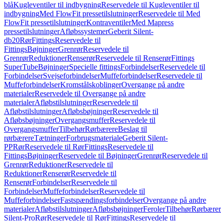
blå
Kugleventiler til indbygning
Reservedele til Kugleventiler til
indbygning
Med FlowFit pressetilslutninger
Reservedele til Med
FlowFit pressetilslutninger
Kontraventiler
Med Mapress
pressetilslutninger
Afløbssystemer
Geberit Silent-
db20
Rør
Fittings
Reservedele til
Fittings
Bøjninger
Grenrør
Reservedele til
Grenrør
Reduktioner
Renserør
Reservedele til Renserør
Fittings
SuperTube
Bøjninger
Specielle fittings
Forbindelser
Reservedele til
Forbindelser
Svejseforbindelser
Muffeforbindelser
Reservedele til
Muffeforbindelser
Kromstålskoblinger
Overgange på andre
materialer
Reservedele til Overgange på andre
materialer
Afløbstilslutninger
Reservedele til
Afløbstilslutninger
Afløbsbøjninger
Reservedele til
Afløbsbøjninger
Overgangsmuffer
Reservedele til
Overgangsmuffer
Tilbehør
Rørbærere
Beslag til
rørbærere
Tætninger
Forbrugsmateriale
Geberit Silent-
PP
Rør
Reservedele til Rør
Fittings
Reservedele til
Fittings
Bøjninger
Reservedele til Bøjninger
Grenrør
Reservedele til
Grenrør
Reduktioner
Reservedele til
Reduktioner
Renserør
Reservedele til
Renserør
Forbindelser
Reservedele til
Forbindelser
Muffeforbindelser
Reservedele til
Muffeforbindelser
Fastspændingsforbindelser
Overgange på andre
materialer
Afløbstilslutninger
Afløbsbøjninger
Feroler
Tilbehør
Rørbærer
Silent-Pro
Rør
Reservedele til Rør
Fittings
Reservedele til