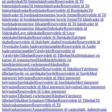
på underskab
Til hjørnehåndvaske
Reservedele til Til
hjørnehåndvaske
Til hjørnehåndvaske
Reservedele til Til
hjørnehåndvaske
Bordplader
Reservedele til Bordplader
Til
håndvaske til bordplademontering bowle formet
Reservedele til Til
håndvaske til bordplademontering bowle formet
Til håndvaske til
bordplademontering firkantet
Reservedele til Til håndvaske til
bordplademontering firkantet
Sideskabe
Reservedele til
Sideskabe
Lave sideskabe
Reservedele til Lave
sideskabe
Højskabe
Reservedele til Højskabe
Halvhøje
skabe
Reservedele til Halvhøje skabe
Overskabe
Reservedele til
Overskabe
Andre badeværelsesmøbler
Reservedele til Andre
badeværelsesmøbler
Væghylder
Reservedele til
Væghylder
Tilbehør
Reservedele til Tilbehør
Skuffeindsatser og
kasser til organisering
Håndklædeholdere og
håndklædekroge
Lyselementer
Håndtag
Ben
sæt
Magnettavler
Stikdåser
Reservedele til Stikdåser
Yderligere
tilbehør
Spejle og spejlskabe
Spejle
Reservedele til Spejle
Med
integreret belysning
Reservedele til Med integreret
belysning
Spejlskabe
Reservedele til Spejlskabe
Med integreret
belysning
Reservedele til Med integreret belysning
Uden integreret
belysning
Reservedele til Uden integreret
belysning
Tilbehør
Lyselementer
Håndtag
Yderligere
tilbehør
Stikdåser
Armaturer
Tilbehør
Reservedele til Tilbehør
Til
håndvaskarmaturer
Reservedele til Til
håndvaskarmaturer
Apparattilslutninger til vaskeplads, køkkenvask,