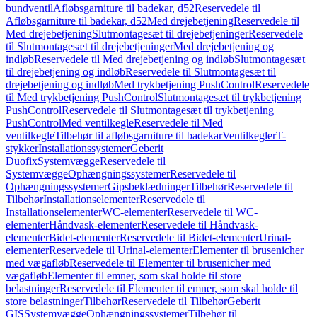
bundventil
Afløbsgarniture til badekar, d52
Reservedele til
Afløbsgarniture til badekar, d52
Med drejebetjening
Reservedele til
Med drejebetjening
Slutmontagesæt til drejebetjeninger
Reservedele
til Slutmontagesæt til drejebetjeninger
Med drejebetjening og
indløb
Reservedele til Med drejebetjening og indløb
Slutmontagesæt
til drejebetjening og indløb
Reservedele til Slutmontagesæt til
drejebetjening og indløb
Med trykbetjening PushControl
Reservedele
til Med trykbetjening PushControl
Slutmontagesæt til trykbetjening
PushControl
Reservedele til Slutmontagesæt til trykbetjening
PushControl
Med ventilkegle
Reservedele til Med
ventilkegle
Tilbehør til afløbsgarniture til badekar
Ventilkegler
T-
stykker
Installationssystemer
Geberit
Duofix
Systemvægge
Reservedele til
Systemvægge
Ophængningssystemer
Reservedele til
Ophængningssystemer
Gipsbeklædninger
Tilbehør
Reservedele til
Tilbehør
Installationselementer
Reservedele til
Installationselementer
WC-elementer
Reservedele til WC-
elementer
Håndvask-elementer
Reservedele til Håndvask-
elementer
Bidet-elementer
Reservedele til Bidet-elementer
Urinal-
elementer
Reservedele til Urinal-elementer
Elementer til brusenicher
med vægafløb
Reservedele til Elementer til brusenicher med
vægafløb
Elementer til emner, som skal holde til store
belastninger
Reservedele til Elementer til emner, som skal holde til
store belastninger
Tilbehør
Reservedele til Tilbehør
Geberit
GIS
Systemvægge
Ophængningssystemer
Tilbehør til