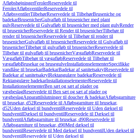
Afløbsbøjninger
Feroler
Reservedele til
Feroler
Afløbsventiler
Reservedele til
Afløbsventiler
Tilbehør
Reservedele til Tilbehør
Bruseniche og
badekar
Brusenicher
Gulvafløb til brusenicher med plant
gulv
Reservedele til Gulvafløb til brusenicher med plant gulv
Render
til brusenicher
Reservedele til Render til brusenicher
Tilbehør til
render til brusenicher
Reservedele til Tilbehør til render til
brusenicher
Gulvafløb til brusenicher
Reservedele til Gulvafløb til
brusenicher
Tilbehør til gulvafløb til brusenicher
Reservedele til
Tilbehør til gulvafløb til brusenicher
Vægafløb
Reservedele til
Vægafløb
Tilbehør til vægafløb
Reservedele til Tilbehør til
vægafløb
Brusekar og brusegulve
Installationselementer
Specifikke
vandlåse til brusekar
Badekar
Badekar af sanitetsakryl
Reservedele til
Badekar af sanitetsakryl
Rektangulære badekar
Reservedele til
Rektangulære badekar
Installationselementer
Reservedele til
Installationselementer
Ben sæt og sæt af plader og
vægbeslag
Reservedele til Ben sæt og sæt af plader og
vægbeslag
Apparattilslutninger til doucher & badekar
Afløbsgarniture
til brusekar, d52
Reservedele til Afløbsgarniture til brusekar,
d52
Uden dæksel til bundventil
Reservedele til Uden dæksel til
bundventil
Dæksel til bundventil
Reservedele til Dæksel til
bundventil
Afløbsgarniture til brusekar, d90
Reservedele til
Afløbsgarniture til brusekar, d90
Med dæksel til
bundventil
Reservedele til Med dæksel til bundventil
Uden dæksel til
bundventil
Reservedele til Uden dæksel til