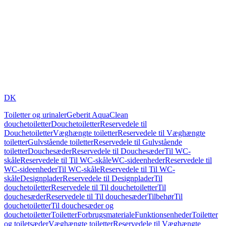
DK
Toiletter og urinaler
Geberit AquaClean
douchetoiletter
Douchetoiletter
Reservedele til
Douchetoiletter
Væghængte toiletter
Reservedele til Væghængte
toiletter
Gulvstående toiletter
Reservedele til Gulvstående
toiletter
Douchesæder
Reservedele til Douchesæder
Til WC-
skåle
Reservedele til Til WC-skåle
WC-sideenheder
Reservedele til
WC-sideenheder
Til WC-skåle
Reservedele til Til WC-
skåle
Designplader
Reservedele til Designplader
Til
douchetoiletter
Reservedele til Til douchetoiletter
Til
douchesæder
Reservedele til Til douchesæder
Tilbehør
Til
douchetoiletter
Til douchesæder og
douchetoiletter
Toiletter
Forbrugsmateriale
Funktionsenheder
Toiletter
og toiletsæder
Væghængte toiletter
Reservedele til Væghængte