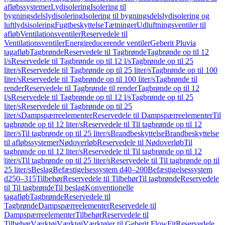
afløbssystemer
Lydisolering
Isolering til
bygningsdelslydisolering
Isolering til bygningsdelslydisolering og
luftlydsisolering
Fugtbeskyttelse
Tætninger
Udluftningsventiler til
afløb
Ventilationsventiler
Reservedele til
Ventilationsventiler
Energireducerende ventiler
Geberit Pluvia
tagafløb
Tagbrønde
Reservedele til Tagbrønde
Tagbrønde op til 12
l/s
Reservedele til Tagbrønde op til 12 l/s
Tagbrønde op til 25
liter/s
Reservedele til Tagbrønde op til 25 liter/s
Tagbrønde op til 100
liter/s
Reservedele til Tagbrønde op til 100 liter/s
Tagbrønde til
render
Reservedele til Tagbrønde til render
Tagbrønde op til 12
l/s
Reservedele til Tagbrønde op til 12 l/s
Tagbrønde op til 25
liter/s
Reservedele til Tagbrønde op til 25
liter/s
Dampspærreelementer
Reservedele til Dampspærreelementer
Til
tagbrønde op til 12 liter/s
Reservedele til Til tagbrønde op til 12
liter/s
Til tagbrønde op til 25 liter/s
Brandbeskyttelse
Brandbeskyttelse
til afløbssystemer
Nødoverløb
Reservedele til Nødoverløb
Til
tagbrønde op til 12 liter/s
Reservedele til Til tagbrønde op til 12
liter/s
Til tagbrønde op til 25 liter/s
Reservedele til Til tagbrønde op til
25 liter/s
Beslag
Befæstigelsessystem d40–200
Befæstigelsessystem
d250–315
Tilbehør
Reservedele til Tilbehør
Til tagbrønde
Reservedele
til Til tagbrønde
Til beslag
Konventionelle
tagafløb
Tagbrønde
Reservedele til
Tagbrønde
Dampspærreelementer
Reservedele til
Dampspærreelementer
Tilbehør
Reservedele til
Tilbehør
Værktøj
Værktøj
Værktøjer til Geberit FlowFit
Reservedele