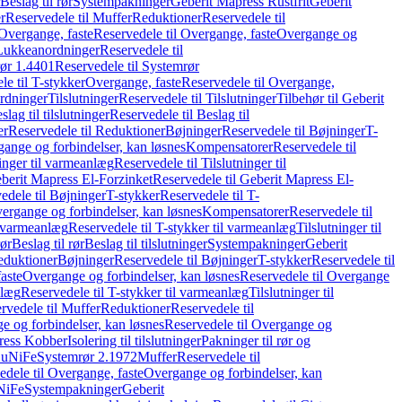
Beslag til rør
Systempakninger
Geberit Mapress Rustfrit
Geberit
r
Reservedele til Muffer
Reduktioner
Reservedele til
Overgange, faste
Reservedele til Overgange, faste
Overgange og
Lukkeanordninger
Reservedele til
ør 1.4401
Reservedele til Systemrør
le til T-stykker
Overgange, faste
Reservedele til Overgange,
rdninger
Tilslutninger
Reservedele til Tilslutninger
Tilbehør til Geberit
slag til tilslutninger
Reservedele til Beslag til
er
Reservedele til Reduktioner
Bøjninger
Reservedele til Bøjninger
T-
gange og forbindelser, kan løsnes
Kompensatorer
Reservedele til
ninger til varmeanlæg
Reservedele til Tilslutninger til
berit Mapress El-Forzinket
Reservedele til Geberit Mapress El-
edele til Bøjninger
T-stykker
Reservedele til T-
vergange og forbindelser, kan løsnes
Kompensatorer
Reservedele til
l varmeanlæg
Reservedele til T-stykker til varmeanlæg
Tilslutninger til
rør
Beslag til rør
Beslag til tilslutninger
Systempakninger
Geberit
eduktioner
Bøjninger
Reservedele til Bøjninger
T-stykker
Reservedele til
aste
Overgange og forbindelser, kan løsnes
Reservedele til Overgange
nlæg
Reservedele til T-stykker til varmeanlæg
Tilslutninger til
rvedele til Muffer
Reduktioner
Reservedele til
 og forbindelser, kan løsnes
Reservedele til Overgange og
press Kobber
Isolering til tilslutninger
Pakninger til rør og
 CuNiFe
Systemrør 2.1972
Muffer
Reservedele til
edele til Overgange, faste
Overgange og forbindelser, kan
uNiFe
Systempakninger
Geberit