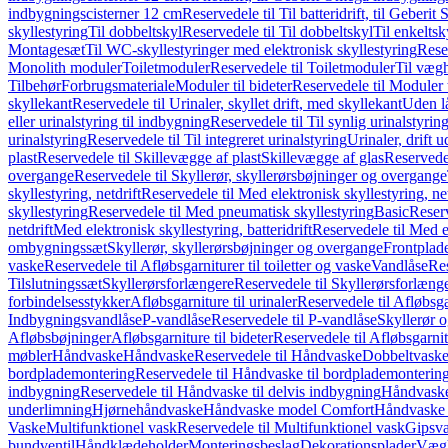
indbygningscisterner 12 cm
Reservedele til Til batteridrift, til Geber
skyllestyring
Til dobbeltskyl
Reservedele til Til dobbeltskyl
Til enkeltsk
Montagesæt
Til WC-skyllestyringer med elektronisk skyllestyring
Rese
Monolith moduler
Toiletmoduler
Reservedele til Toiletmoduler
Til vægh
Tilbehør
Forbrugsmateriale
Moduler til bideter
Reservedele til Moduler t
skyllekant
Reservedele til Urinaler, skyllet drift, med skyllekant
Uden l
eller urinalstyring til indbygning
Reservedele til Til synlig urinalstyring
urinalstyring
Reservedele til Til integreret urinalstyring
Urinaler, drift 
plast
Reservedele til Skillevægge af plast
Skillevægge af glas
Reservedel
overgange
Reservedele til Skyllerør, skyllerørsbøjninger og overgange
skyllestyring, netdrift
Reservedele til Med elektronisk skyllestyring, net
skyllestyring
Reservedele til Med pneumatisk skyllestyring
Basic
Reserv
netdrift
Med elektronisk skyllestyring, batteridrift
Reservedele til Med el
ombygningssæt
Skyllerør, skyllerørsbøjninger og overgange
Frontplad
vaske
Reservedele til Afløbsgarniturer til toiletter og vaske
Vandlåse
Res
Tilslutningssæt
Skyllerørsforlængere
Reservedele til Skyllerørsforlæng
forbindelsesstykker
Afløbsgarniture til urinaler
Reservedele til Afløbsgar
Indbygningsvandlåse
P-vandlåse
Reservedele til P-vandlåse
Skyllerør o
Afløbsbøjninger
Afløbsgarniture til bideter
Reservedele til Afløbsgarnitu
møbler
Håndvaske
Håndvaske
Reservedele til Håndvaske
Dobbeltvask
bordplademontering
Reservedele til Håndvaske til bordplademonterin
indbygning
Reservedele til Håndvaske til delvis indbygning
Håndvaske
underlimning
Hjørnehåndvaske
Håndvaske model Comfort
Håndvaske t
Vaske
Multifunktionel vask
Reservedele til Multifunktionel vask
Gipsv
bundventil
Håndklædeholder
Monteringsbeslag
Dekorationsplader
Vægh