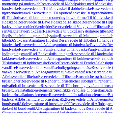
montering på underskab
Reservedele til Møbelpakker med håndvaske t
håndvaske
Reservedele til Til håndvaske
Til dobbeltvaske
Reservedele t
hjørnehåndvaske
Reservedele til Til hjørnehåndvaske
Til hjørnehåndva
til Til håndvaske til bordplademontering bowle formet
Til håndvaske t
sideskabe
Reservedele til Lave sideskabe
Højskabe
Reservedele til Høj
badeværelsesmøbler
Væghylder
Reservedele til Væghylder
Tilbehør
Res
sæt
Magnettavler
Stikdåser
Reservedele til Stikdåser
Yderligere tilbehør
Spejlskabe
Med integreret belysning
Reservedele til Med integreret be
tilbehør
Stikdåser
Armaturer
Tilbehør
Reservedele til Tilbehør
Til håndv
håndvaske
Reservedele til Afløbsgarniture til håndvaske
P-vandlåse
Res
håndvaske
Reservedele til Pungvandlåse til håndvaske
Pungvandlåse t
Indbygningsvandlåse
Håndvasktilslutninger
Reservedele til Håndvaskti
køkkenvaske
Reservedele til Afløbsgarniture til køkkenvaske
P-vandlå
Tilslutninger til køkkenvaske
Feroler
Reservedele til Feroler
Afløbsbøjn
vandlåse
Reservedele til P-vandlåse
Indbygningsvandlåse
Reservedele 
vaske
Reservedele til Afløbsgarniture til vaske
Vandlåse
Reservedele ti
Afløbsventiler
Tilbehør
Reservedele til Tilbehør
Bruseniche og badekar
brusenicher
Reservedele til Render til brusenicher
Tilbehør til render ti
gulvafløb til brusenicher
Reservedele til Tilbehør til gulvafløb til brus
brusegulve
Installationselementer
Specifikke vandlåse til brusekar
Bade
badekar
Installationselementer
Reservedele til Installationselementer
Ben
badekar
Afløbsgarniture til brusekar, d52
Reservedele til Afløbsgarnitur
bundventil
Afløbsgarniture til brusekar, d90
Reservedele til Afløbsgarni
dæksel til bundventil
Afløbsgarniture til badekar, d52
Reservedele til A
Slutmontagesæt til drejebetjeninger
Med drejebetjening og indløb
Reser