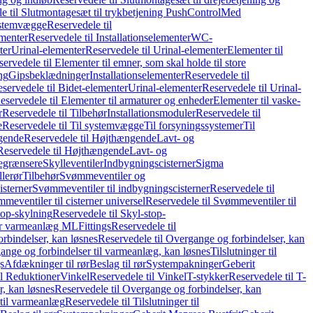
e til Slutmontagesæt til trykbetjening PushControl
Med
stemvægge
Reservedele til
ementer
Reservedele til Installationselementer
WC-
ter
Urinal-elementer
Reservedele til Urinal-elementer
Elementer til
ervedele til Elementer til emner, som skal holde til store
ing
Gipsbeklædninger
Installationselementer
Reservedele til
servedele til Bidet-elementer
Urinal-elementer
Reservedele til Urinal-
eservedele til Elementer til armaturer og enheder
Elementer til vaske-
r
Reservedele til Tilbehør
Installationsmoduler
Reservedele til
e
Reservedele til Til systemvægge
Til forsyningssystemer
Til
gende
Reservedele til Højthængende
Lavt- og
Reservedele til Højthængende
Lavt- og
begrænsere
Skylleventiler
Indbygningscisterner
Sigma
lerør
Tilbehør
Svømmeventiler og
isterner
Svømmeventiler til indbygningscisterner
Reservedele til
meventiler til cisterner universel
Reservedele til Svømmeventiler til
top-skylning
Reservedele til Skyl-stop-
r varmeanlæg ML
Fittings
Reservedele til
rbindelser, kan løsnes
Reservedele til Overgange og forbindelser, kan
ange og forbindelser til varmeanlæg, kan løsnes
Tilslutninger til
gs
Afdækninger til rør
Beslag til rør
Systempakninger
Geberit
il Reduktioner
Vinkel
Reservedele til Vinkel
T-stykker
Reservedele til T-
, kan løsnes
Reservedele til Overgange og forbindelser, kan
 til varmeanlæg
Reservedele til Tilslutninger til