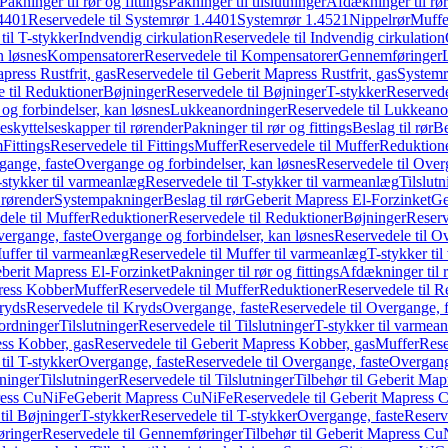
Pakninger til rør og fittings
Pakninger til tilslutninger
Afdækninger til rør
4401
Reservedele til Systemrør 1.4401
Systemrør 1.4521
Nippelrør
Muffe
til T-stykker
Indvendig cirkulation
Reservedele til Indvendig cirkulation
n løsnes
Kompensatorer
Reservedele til Kompensatorer
Gennemføringer
press Rustfrit, gas
Reservedele til Geberit Mapress Rustfrit, gas
Systemr
 til Reduktioner
Bøjninger
Reservedele til Bøjninger
T-stykker
Reservede
og forbindelser, kan løsnes
Lukkeanordninger
Reservedele til Lukkeano
eskyttelseskapper til rørender
Pakninger til rør og fittings
Beslag til rør
Be
m
Fittings
Reservedele til Fittings
Muffer
Reservedele til Muffer
Reduktion
gange, faste
Overgange og forbindelser, kan løsnes
Reservedele til Over
-stykker til varmeanlæg
Reservedele til T-stykker til varmeanlæg
Tilslut
 rørender
Systempakninger
Beslag til rør
Geberit Mapress El-Forzinket
Ge
dele til Muffer
Reduktioner
Reservedele til Reduktioner
Bøjninger
Reserv
vergange, faste
Overgange og forbindelser, kan løsnes
Reservedele til O
uffer til varmeanlæg
Reservedele til Muffer til varmeanlæg
T-stykker ti
eberit Mapress El-Forzinket
Pakninger til rør og fittings
Afdækninger til 
press Kobber
Muffer
Reservedele til Muffer
Reduktioner
Reservedele til R
ryds
Reservedele til Kryds
Overgange, faste
Reservedele til Overgange, f
ordninger
Tilslutninger
Reservedele til Tilslutninger
T-stykker til varmea
ss Kobber, gas
Reservedele til Geberit Mapress Kobber, gas
Muffer
Rese
til T-stykker
Overgange, faste
Reservedele til Overgange, faste
Overgange
ninger
Tilslutninger
Reservedele til Tilslutninger
Tilbehør til Geberit Ma
ress CuNiFe
Geberit Mapress CuNiFe
Reservedele til Geberit Mapress
til Bøjninger
T-stykker
Reservedele til T-stykker
Overgange, faste
Reserv
ringer
Reservedele til Gennemføringer
Tilbehør til Geberit Mapress C