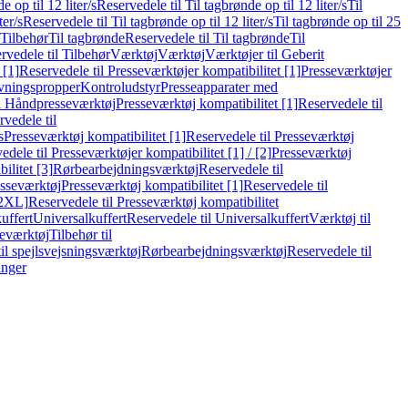
e op til 12 liter/s
Reservedele til Til tagbrønde op til 12 liter/s
Til
ter/s
Reservedele til Til tagbrønde op til 12 liter/s
Til tagbrønde op til 25
 Tilbehør
Til tagbrønde
Reservedele til Til tagbrønde
Til
rvedele til Tilbehør
Værktøj
Værktøj
Værktøjer til Geberit
 [1]
Reservedele til Presseværktøjer kompatibilitet [1]
Presseværktøjer
vningspropper
Kontroludstyr
Presseapparater med
il Håndpresseværktøj
Presseværktøj kompatibilitet [1]
Reservedele til
vedele til
s
Presseværktøj kompatibilitet [1]
Reservedele til Presseværktøj
edele til Presseværktøjer kompatibilitet [1] / [2]
Presseværktøj
ilitet [3]
Rørbearbejdningsværktøj
Reservedele til
esseværktøj
Presseværktøj kompatibilitet [1]
Reservedele til
[2XL]
Reservedele til Presseværktøj kompatibilitet
uffert
Universalkuffert
Reservedele til Universalkuffert
Værktøj til
seværktøj
Tilbehør til
til spejlsvejsningsværktøj
Rørbearbejdningsværktøj
Reservedele til
inger