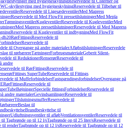
skyllestyringer med hygiejneskylning
Reservedele til Cisterner og
og WC-skyllestyring med hygiejneskylning
Reservedele til Tilbehør til
ædeventiler
Reservedele til Ligesædeventiler
Med Mapress
ninger
Reservedele til Med FlowFit pressetilslutninger
Med Mepla
ger
Tømningsventiler
Kugleventiler
Reservedele til Kugleventiler
Med
lutninger
Med Mapress pressetilslutninger
Reservedele til Med Mapress
ygning
Reservedele til Kugleventiler til indbygning
Med FlowFit
t-db20
Rør
Fittings
Reservedele til
Forbindelser
Reservedele til
dele til Overgange på andre materialer
Afløbstilslutninger
Reservedele
slag til rørbærere
Tætninger
Forbrugsmateriale
Geberit Silent-
vedele til Reduktioner
Renserør
Reservedele til
å andre
eservedele til Rør
Fittings
Reservedele til
enserør
Fittings SuperTube
Reservedele til Fittings
rvedele til Muffeforbindelser
Fastspændingsforbindelser
Overgange på
PE
Rør
Fittings
Reservedele til
SuperTube
Bøjninger
Specielle fittings
Forbindelser
Reservedele til
på andre materialer
Gevindsamlinger
Reservedele til
øjninger
Tilslutningsmuffer
Reservedele til
Rørbærere
Beslag til
ndbeskyttelse
Brandbeskyttelse til
inger
Udluftningsventiler til afløb
Ventilationsventiler
Reservedele til
til Tagbrønde op til 12 l/s
Tagbrønde op til 25 liter/s
Reservedele til
 til render
Tagbrønde op til 12 l/s
Reservedele til Tagbrønde op til 12