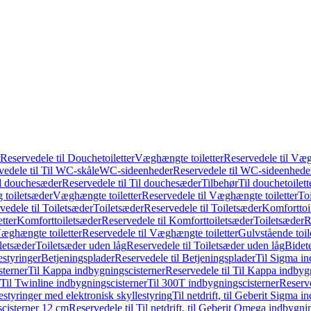
Reservedele til Douchetoiletter
Væghængte toiletter
Reservedele til Væg
vedele til Til WC-skåle
WC-sideenheder
Reservedele til WC-sideenhede
l douchesæder
Reservedele til Til douchesæder
Tilbehør
Til douchetoilett
g toiletsæder
Væghængte toiletter
Reservedele til Væghængte toiletter
Toi
vedele til Toiletsæder
Toiletsæder
Reservedele til Toiletsæder
Komforttoil
tter
Komforttoiletsæder
Reservedele til Komforttoiletsæder
Toiletsæder
R
æghængte toiletter
Reservedele til Væghængte toiletter
Gulvstående toil
iletsæder
Toiletsæder uden låg
Reservedele til Toiletsæder uden låg
Bidet
styringer
Betjeningsplader
Reservedele til Betjeningsplader
Til Sigma in
sterner
Til Kappa indbygningscisterner
Reservedele til Til Kappa indbyg
 Til Twinline indbygningscisterner
Til 300T indbygningscisterner
Reserve
styringer med elektronisk skyllestyring
Til netdrift, til Geberit Sigma 
scisterner 12 cm
Reservedele til Til netdrift, til Geberit Omega indbygn