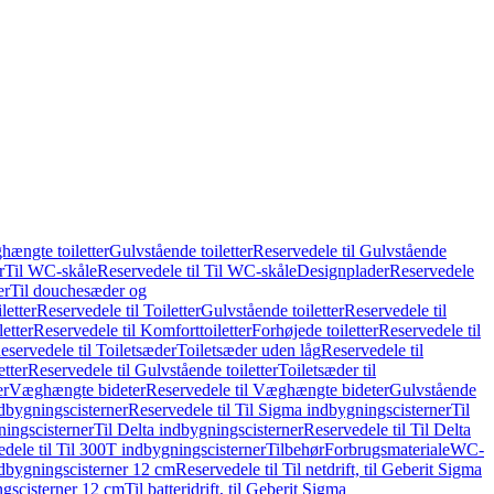
hængte toiletter
Gulvstående toiletter
Reservedele til Gulvstående
r
Til WC-skåle
Reservedele til Til WC-skåle
Designplader
Reservedele
er
Til douchesæder og
letter
Reservedele til Toiletter
Gulvstående toiletter
Reservedele til
etter
Reservedele til Komforttoiletter
Forhøjede toiletter
Reservedele til
eservedele til Toiletsæder
Toiletsæder uden låg
Reservedele til
etter
Reservedele til Gulvstående toiletter
Toiletsæder til
er
Væghængte bideter
Reservedele til Væghængte bideter
Gulvstående
dbygningscisterner
Reservedele til Til Sigma indbygningscisterner
Til
ningscisterner
Til Delta indbygningscisterner
Reservedele til Til Delta
dele til Til 300T indbygningscisterner
Tilbehør
Forbrugsmateriale
WC-
indbygningscisterner 12 cm
Reservedele til Til netdrift, til Geberit Sigma
ingscisterner 12 cm
Til batteridrift, til Geberit Sigma