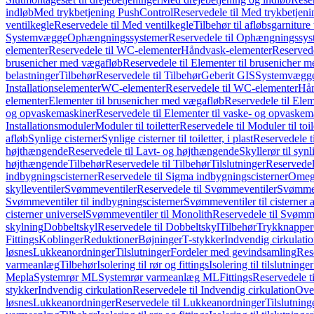
indløb
Med trykbetjening PushControl
Reservedele til Med trykbetjen
ventilkegle
Reservedele til Med ventilkegle
Tilbehør til afløbsgarniture 
Systemvægge
Ophængningssystemer
Reservedele til Ophængningssys
elementer
Reservedele til WC-elementer
Håndvask-elementer
Reserved
brusenicher med vægafløb
Reservedele til Elementer til brusenicher 
belastninger
Tilbehør
Reservedele til Tilbehør
Geberit GIS
Systemvægg
Installationselementer
WC-elementer
Reservedele til WC-elementer
Hån
elementer
Elementer til brusenicher med vægafløb
Reservedele til Ele
og opvaskemaskiner
Reservedele til Elementer til vaske- og opvaskem
Installationsmoduler
Moduler til toiletter
Reservedele til Moduler til toil
afløb
Synlige cisterner
Synlige cisterner til toiletter, i plast
Reservedele til
højthængende
Reservedele til Lavt- og højthængende
Skyllerør til synl
højthængende
Tilbehør
Reservedele til Tilbehør
Tilslutninger
Reservedele
indbygningscisterner
Reservedele til Sigma indbygningscisterner
Omega
skylleventiler
Svømmeventiler
Reservedele til Svømmeventiler
Svømmeve
Svømmeventiler til indbygningscisterner
Svømmeventiler til cisterner 
cisterner universel
Svømmeventiler til Monolith
Reservedele til Svømme
skylning
Dobbeltskyl
Reservedele til Dobbeltskyl
Tilbehør
Trykknapper
Fittings
Koblinger
Reduktioner
Bøjninger
T-stykker
Indvendig cirkulati
løsnes
Lukkeanordninger
Tilslutninger
Fordeler med gevindsamling
Res
varmeanlæg
Tilbehør
Isolering til rør og fittings
Isolering til tilslutninger
Mepla
Systemrør ML
Systemrør varmeanlæg ML
Fittings
Reservedele ti
stykker
Indvendig cirkulation
Reservedele til Indvendig cirkulation
Over
løsnes
Lukkeanordninger
Reservedele til Lukkeanordninger
Tilslutning