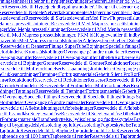
ylningsenheder
Tilbehør til hygiejneskylninger
Sensorer
Cisterner og WC-
er
Reservedele til Hygiejneindbygningsmoduler
Tilbehør til cisterner 
Reservedele til Netdele
Netværkskomponenter
Afspærringsventiler
Liges
sædeventiler
Reservedele til Skråsædeventiler
Med FlowFit pressetilslut
press pressetilslutninger
Reservedele til Med Mapress pressetilslutnin
nger
Med Mepla pressetilslutninger
Reservedele til Med Mepla pressetils
le til Med Mapress pressetilslutninger, FKM blå
Kugleventiler til indb
raventiler
Med Mapress pressetilslutninger
Afløbssystemer
Geberit Silen
r
Reservedele til Renserør
Fittings SuperTube
Bøjninger
Specielle fittings
eforbindelser
Kromstålskoblinger
Overgange på andre materialer
Reserve
Overgangsmuffer
Reservedele til Overgangsmuffer
Tilbehør
Rørbærere
Be
ervedele til Bøjninger
Grenrør
Reservedele til Grenrør
Reduktioner
Reser
servedele til Muffeforbindelser
Fastspændingsforbindelser
Overgange p
e
Lukkeanordninger
Tætninger
Forbrugsmateriale
Geberit Silent-Pro
Rør
R
enrør
Reduktioner
Reservedele til Reduktioner
Renserør
Reservedele til R
 Grenrør
Forbindelser
Reservedele til Forbindelser
Muffeforbindelser
Rese
dninger
Tætninger
Reservedele til Tætninger
Forbrugsmateriale
Geberit 
ør
Overgange
Specielle fittings
Reservedele til Specielle fittings
Fittings 
eforbindelser
Overgange på andre materialer
Reservedele til Overgange 
servedele til Afløbstilslutninger
Afløbsbøjninger
Reservedele til Afløbsb
e til P-vandlåse
Sneglevandlåse
Reservedele til Sneglevandlåse
Tilbehør
r
Forbrugsmateriale
Brandbeskyttelse, lydisolering og fugtbeskyttelse
Bra
ring til bygningsdelslydisolering og luftlydsisolering
Fugtbeskyttelse
Tætn
Tagbrønde
Reservedele til Tagbrønde
Tagbrønde op til 12 l/s
Reservedele 
agbrønde op til 100 liter/s
Tagbrønde til render
Reservedele til Tagbrønde