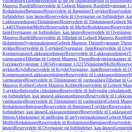
varmeanlæg
Tilbehør
Isolering til rør og fittings
Isolering til tilslutninger
Mapress Rustfrit
Reservedele til Geberit Mapress Rustfrit
Systemrør 1.
Reduktioner
Bøjninger
Reservedele til Bøjninger
T-stykker
Reservedele 
forbindelser, kan løsnes
Reservedele til Overgange og forbindelser, ka
Lukkeanordninger
Tilslutninger
Reservedele til Tilslutninger
Geberit Ma
1.4401
Nippelrør
Muffer
Reservedele til Muffer
Reduktioner
Reservedele
faste
Overgange og forbindelser, kan løsnes
Reservedele til Overgange 
Mapress Rustfrit
Reservedele til Tilbehør til Geberit Mapress Rustfrit
B
tilslutninger
Systempakninger
Geberit Mapress Therm
Systemrør Ther
stykker
Reservedele til T-stykker
Overgange, faste
Reservedele til Over
Kompensatorer
Lukkeanordninger
Reservedele til Lukkeanordninger
T
varmeanlæg
Tilbehør til Geberit Mapress Therm
Beskyttelseskapper til
Forzinket
Systemrør 1.0034
Systemrør 1.0215
Nippelrør
Muffer
Reserve
stykker
Kryds
Reservedele til Kryds
Overgange, faste
Reservedele til O
Kompensatorer
Lukkeanordninger
Reservedele til Lukkeanordninger
M
varmeanlæg
Reservedele til Tilslutninger til varmeanlæg
Tilbehør til G
Mapress Kobber
Geberit Mapress Kobber
Reservedele til Geberit Ma
T-stykker
Indvendig cirkulation
Reservedele til Indvendig cirkulation
K
og forbindelser, kan løsnes
Lukkeanordninger
Reservedele til Lukkean
varmeanlæg
Reservedele til Tilslutninger til varmeanlæg
Geberit Mapre
Reduktioner
Bøjninger
Reservedele til Bøjninger
T-stykker
Reservedele 
forbindelser, kan løsnes
Lukkeanordninger
Reservedele til Lukkeanord
fittings
Afdækninger til rør
Beslag til rør
Systempakninger
Geberit Map
Muffer
Reduktioner
Reservedele til Reduktioner
Bøjninger
Reservedele 
løsnes
Reservedele til Overgange og forbindelser, kan løsnes
Gennemfø