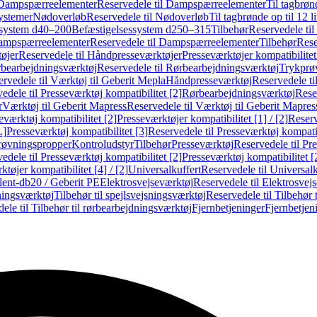
Dampspærreelementer
Reservedele til Dampspærreelementer
Til tagbrønd
systemer
Nødoverløb
Reservedele til Nødoverløb
Til tagbrønde op til 12 li
ssystem d40–200
Befæstigelsessystem d250–315
Tilbehør
Reservedele til
mpspærreelementer
Reservedele til Dampspærreelementer
Tilbehør
Rese
øjer
Reservedele til Håndpresseværktøjer
Presseværktøjer kompatibilitet
bearbejdningsværktøj
Reservedele til Rørbearbejdningsværktøj
Trykprø
rvedele til Værktøj til Geberit Mepla
Håndpresseværktøj
Reservedele t
edele til Presseværktøj kompatibilitet [2]
Rørbearbejdningsværktøj
Reser
r
Værktøj til Geberit Mapress
Reservedele til Værktøj til Geberit Mapres
eværktøj kompatibilitet [2]
Presseværktøjer kompatibilitet [1] / [2]
Reserv
L]
Presseværktøj kompatibilitet [3]
Reservedele til Presseværktøj kompatib
prøvningspropper
Kontroludstyr
Tilbehør
Presseværktøj
Reservedele til Pr
edele til Presseværktøj kompatibilitet [2]
Presseværktøj kompatibilitet 
tøjer kompatibilitet [4] / [2]
Universalkuffert
Reservedele til Universalk
ilent-db20 / Geberit PE
Elektrosvejseværktøj
Reservedele til Elektrosvej
ningsværktøj
Tilbehør til spejlsvejsningsværktøj
Reservedele til Tilbehør 
ele til Tilbehør til rørbearbejdningsværktøj
Fjernbetjeninger
Fjernbetjen