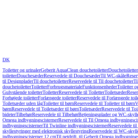
DK
Toiletter og urinaler
Geberit AquaClean douchetoiletter
Douchetoiletter
toiletter
Douchesæder
Reservedele til Douchesæder
Til WC-skåle
Reser
til Designplader
Til douchetoiletter
Reservedele til Til douchetoiletter
Ti
douchetoiletter
Toiletter
Forbrugsmateriale
Funktionsenheder
Toiletter o
Gulvstående toiletter
Toiletter
Reservedele til Toiletter
Toiletsæder
Reser
Forhøjede toiletter
Forlængede toiletter
Reservedele til Forlængede toile
Toiletsæder uden låg
Toiletter til børn
Reservedele til Toiletter til børn
V
børn
Reservedele til Toiletsæder til børn
Toiletsæder
Reservedele til To
bideter
Tilbehør
Reservedele til Tilbehør
Betjeningsplader og WC-skylle
Omega indbygningscisterner
Reservedele til Til Omega indbygningsci
indbygningscisterner
Til Twinline indbygningscisterner
Reservedele til
skyllestyringer med elektronisk skyllestyring
Reservedele til WC-skylle
indbygningscisterner 12 cm
Til netdrift, til Geberit Omega indbygning