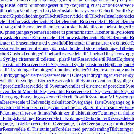
ing PushControl
Slutmontagesæt til trykbetjening PushControl
Reservedel
til badekar
Ventilkegler
T-stykker
Installationssystemer
Geberit Duofix
Sy
temer
Gipsbeklædninger
Tilbehør
Reservedele til Tilbehør
Installationsel
ele til Håndvask-elementer
Bidet-elementer
Reservedele til Bidet-elemen
med vægafløb
Elementer til emner, som skal holde til store belastninger
Res
e
Ophængningssystemer
Tilbehør til præfabrikation
Tilbehør til lydisoler
dvask-elementer
Reservedele til Håndvask-elementer
Bidet-elementer
Re
menter til brusenicher med vægafløb
Elementer til armaturer og enheder
R
askiner
Elementer til emner, som skal holde til store belastninger
Tilbehø
etter
Gipsbeklædninger
Tilbehør
Reservedele til Tilbehør
Til systemvægg
 Synlige cisterner til toiletter, i plast
Påsat
Reservedele til Påsat
Højthæn
ige cisterner
Reservedele til Skyllerør til synlige cisterner
Højthængende
 til Tilslutninger
Tætninger
Gummimanchetter
Nipler, rosetter og vand
 indbygningscisterner
Reservedele til Omega indbygningscisterner
Skyl
ntiler til synlige cisterner
Reservedele til Svømmeventiler til synlige c
af porcelæn
Reservedele til Svømmeventiler til cisterner af porcelæn
Svøm
ventiler til Monolith
Skylleventiler
Reservedele til Skylleventiler
Skyl-s
Overgange
Forsyningssystemer
Geberit FlowFit
Systemrør ML
Systemrø
on
Reservedele til Indvendig cirkulation
Overgange, faste
Overgange og fo
ervedele til Fordeler med gevindsamling
T-stykker til varmeanlæg
Overg
Pakninger til rør og fittings
Pakninger til tilslutninger
Tætninger til fittin
l Fittings
Koblinger
Reservedele til Koblinger
Reduktioner
Reservedele t
gange, faste
Reservedele til Overgange, faste
Overgange og forbindelser
er
Reservedele til Tilslutninger
Fordeler med gevindsamling
Tilslutninger