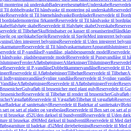
il montering på underskab
Badeværelsesmøbler
Underskabe
Reservedele
il Til dobbeltvaske
Til håndvaske til montering på underskab
Reservedele
ske
Reservedele til Til hjørnehåndvaske
Bordplader
Reservedele til Bord
il bordplademontering firkantet
Reservedele til Til håndvaske til bordpla
skabe
Halvhøje skabe
Reservedele til Halvhøje skabe
Overskabe
Reserved
ervedele til Tilbehør
Skuffeindsatser og kasser til organisering
Håndklæd
Spejle og spejlskabe
Spejle
Reservedele til Spejle
Med integreret belysni
lysning
Uden integreret belysning
Reservedele til Uden integreret belysn
askarmaturer
Reservedele til Til håndvaskarmaturer
Apparattilslutninger 
ervedele til P-vandlåse
P-vandlåse, pladsbesparende model
Reservedele 
il håndvaske, pladsbesparende model
Reservedele til Pungvandlåse til 
lslutninger
Feroler
Afløbsbøjninger
Afdækninger
Tilslutninger
Reservedele
se
Reservedele til P-vandlåse
Dobbeltkammervandlåse
Reservedele til 
inger
Reservedele til Afløbsbøjninger
Tilbehør
Reservedele til Tilbehør
Af
til Indbygningsvandlåse
Synlige vandlåse
Reservedele til Synlige vandlå
l Vandlåse
Afløbsbøjninger
Reservedele til Afløbsbøjninger
Feroler
Reserv
Brusenicher
Gulvafløb til brusenicher med plant gulv
Reservedele til Gu
l brusenicher
Reservedele til Tilbehør til render til brusenicher
Gulvafløb t
enicher
Vægafløb
Reservedele til Vægafløb
Tilbehør til vægafløb
Reservede
kar
Badekar af sanitetsakryl
Reservedele til Badekar af sanitetsakryl
Rekt
 sæt og sæt af plader og vægbeslag
Reservedele til Ben sæt og sæt af 
e til brusekar, d52
Uden dæksel til bundventil
Reservedele til Uden dæks
ture til brusekar, d90
Med dæksel til bundventil
Reservedele til Med dæks
fløbsgarniture til badekar, d52
Med drejebetjening
Reservedele til Med d
vedele til Med drejebetjening og indløb
Slutmontagesæt til drejebetjeni