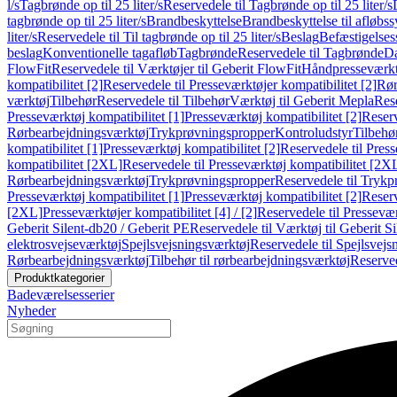
l/s
Tagbrønde op til 25 liter/s
Reservedele til Tagbrønde op til 25 liter/s
tagbrønde op til 25 liter/s
Brandbeskyttelse
Brandbeskyttelse til afløbs
liter/s
Reservedele til Til tagbrønde op til 25 liter/s
Beslag
Befæstigelse
beslag
Konventionelle tagafløb
Tagbrønde
Reservedele til Tagbrønde
Da
FlowFit
Reservedele til Værktøjer til Geberit FlowFit
Håndpresseværkt
kompatibilitet [2]
Reservedele til Presseværktøjer kompatibilitet [2]
Rør
værktøj
Tilbehør
Reservedele til Tilbehør
Værktøj til Geberit Mepla
Rese
Presseværktøj kompatibilitet [1]
Presseværktøj kompatibilitet [2]
Reserv
Rørbearbejdningsværktøj
Trykprøvningspropper
Kontroludstyr
Tilbehø
kompatibilitet [1]
Presseværktøj kompatibilitet [2]
Reservedele til Press
kompatibilitet [2XL]
Reservedele til Presseværktøj kompatibilitet [2X
Rørbearbejdningsværktøj
Trykprøvningspropper
Reservedele til Tryk
Presseværktøj kompatibilitet [1]
Presseværktøj kompatibilitet [2]
Reserv
[2XL]
Presseværktøjer kompatibilitet [4] / [2]
Reservedele til Presseværk
Geberit Silent-db20 / Geberit PE
Reservedele til Værktøj til Geberit S
elektrosvejseværktøj
Spejlsvejsningsværktøj
Reservedele til Spejlsvejs
Rørbearbejdningsværktøj
Tilbehør til rørbearbejdningsværktøj
Reserved
Produktkategorier
Badeværelsesserier
Nyheder