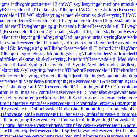
it Sigma indbygningscisterner 12 cm
WC-skyllestyringer med pneumatisk s
yl
Reservedele til Til enkeltskyl
Tilbehør til WC-skyllestyringer
Reservede
rvedele til Til WC-skyllestyringer med elektronisk skyllestyring
Til WC-
ængte toiletter
Reservedele til Til væghængte toiletter
Til gulvstående toi
il bideter
Til væghængte og gulvstående bideter
Reservedele til Til væg
åg
Reservedele til Uden låg
Urinaler, skyllet drift, uden skyllekant
Reserve
 eller urinalstyring til indbygning
Med integreret urinalstyring
Reservedel
uden vand
Reservedele til Urinaler, drift uden vand
Uden låg
Reservedele t
e til Skillevægge af glas
Tilbehør
Reservedele til Tilbehør
Urinallåg
Vand
Tilbehør til sprøjtehoved
Monteringsbeslag
Afløbsventiler
Vandfordeler
U
drift
Med elektronisk skyllestyring, batteridrift
Reservedele til Med elektr
edele til Basic
Synlige
Reservedele til Synlige
Med elektronisk skyllestyr
ektronisk skyllestyring, batteridrift
Tilbehør
Reservedele til Tilbehør
Ind
er
Integrerede styringer
Andet tilbehør
Fjernbetjeninger
Apparattilslutninger
ervedele til Vandlåse
Afløbsbøjninger
Reservedele til Afløbsbøjninger
F
ere
Tilslutninger af PVC
Reservedele til Tilslutninger af PVC
Gummimanc
niture til urinaler
S-vandlåse
Reservedele til S-vandlåse
Sneglevandlåse
g skyllerørsforlængere
Reservedele til Skyllerør og skyllerørsforlængere
re til bideter
P-vandlåse
Reservedele til P-vandlåse
Feroler
Afløbsbøjnin
e
Reservedele til Dobbeltvaske
Håndvaske til montering på underskab
Res
g
Håndvaske, små
Reservedele til Håndvaske, små
Håndvaske til bordpl
 til indbygning
Reservedele til Håndvaske til indbygning
Håndvaske til
il børn
Håndvaske
Vaskerender
Andre håndvaske
Reservedele til Andre
aske
Tilbehør
Søjler
Reservedele til Søjler
Halvsøjler
Reservedele til Halvs
ylder
Møbelpakker
Møbelpakker med små håndvaske
Reservedele til