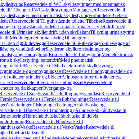
kyllestyring
Reservedele til WC-skyllestyringer med pneumatisk
le til Tilbehør til WC-skyllestyringer
Montagesæt
Reservedele til
skyllestyringer med pneumatisk skyllestyring
Forbindelser
Geberit
letter
Reservedele til Til gulvstående toiletter
Tilbehør
Reservedele til
hængte og gulvstående bideter
Urinaler
Urinaler, skyllet drift, med
dele til Urinaler, skyllet drift, uden skyllekant
Til synlig urinalstyring
e til Med integreret urinalstyring
Til integreret
il Uden låg
Skillevægge
Reservedele til Skillevægge
Skillevægge af
låse og vandlåstilbehør
Skyllerør, skyllerørsbøjninger og
rinalstyringer
Indbygning
Reservedele til Indbygning
Med elektronisk
onisk skyllestyring, batteridrift
Med pneumatisk
ing, netdrift
Reservedele til Med elektronisk skyllestyring,
bygningsdele og ombygningssæt
Reservedele til Indbygningsdele og
 til toiletter, urinaler og bideter
Afløbsgarniturer til toiletter og
eroler
Reservedele til Feroler
Tilslutningssæt
Reservedele til
hetter og dækkapper
Overgangs- og
Reservedele til Sneglevandlåse
Indbygningsvandlåse
Reservedele til
Feroler
Reservedele til Feroler
Afløbsbøjninger
Reservedele til
ger
Afdækninger
Tilslutninger
Tætninger
Håndvaske og
ervedele til Håndvaske til montering på underskab
Håndvaske til
ademontering
Hjørnehåndvaske
Håndvaske til delvis
 underlimning
Reservedele til Håndvaske til
 håndvaske
Vaske
Reservedele til Vaske
Vaske
Reservedele til
øjler
Tilbehør
Dæksel til
 Møbelpakker med små håndvaske
Møbelpakker med håndvaske til