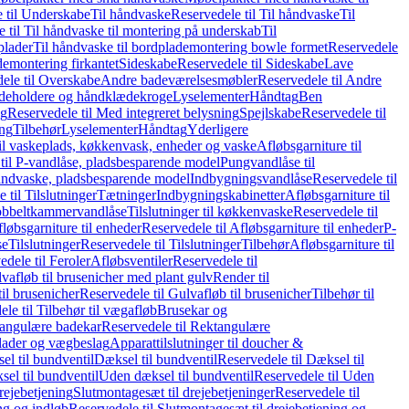
 til Underskabe
Til håndvaske
Reservedele til Til håndvaske
Til
 til Til håndvaske til montering på underskab
Til
plader
Til håndvaske til bordplademontering bowle formet
Reservedele
demontering firkantet
Sideskabe
Reservedele til Sideskabe
Lave
ele til Overskabe
Andre badeværelsesmøbler
Reservedele til Andre
eholdere og håndklædekroge
Lyselementer
Håndtag
Ben
ng
Reservedele til Med integreret belysning
Spejlskabe
Reservedele til
ing
Tilbehør
Lyselementer
Håndtag
Yderligere
til vaskeplads, køkkenvask, enheder og vaske
Afløbsgarniture til
til P-vandlåse, pladsbesparende model
Pungvandlåse til
håndvaske, pladsbesparende model
Indbygningsvandlåse
Reservedele til
 til Tilslutninger
Tætninger
Indbygningskabinetter
Afløbsgarniture til
Dobbeltkammervandlåse
Tilslutninger til køkkenvaske
Reservedele til
løbsgarniture til enheder
Reservedele til Afløbsgarniture til enheder
P-
se
Tilslutninger
Reservedele til Tilslutninger
Tilbehør
Afløbsgarniture til
edele til Feroler
Afløbsventiler
Reservedele til
lvafløb til brusenicher med plant gulv
Render til
il brusenicher
Reservedele til Gulvafløb til brusenicher
Tilbehør til
le til Tilbehør til vægafløb
Brusekar og
angulære badekar
Reservedele til Rektangulære
plader og vægbeslag
Apparattilslutninger til doucher &
el til bundventil
Dæksel til bundventil
Reservedele til Dæksel til
el til bundventil
Uden dæksel til bundventil
Reservedele til Uden
rejebetjening
Slutmontagesæt til drejebetjeninger
Reservedele til
ng og indløb
Reservedele til Slutmontagesæt til drejebetjening og