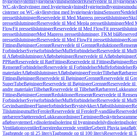
hygiejnesystem
Hygiejneskylningsenheder
Reservedele til Hygiejnesk
WC-skyllestyringer med hygiejneskylning
Hygiejneindbygningsmodul
cisterner og WC-skyllestyring med hygiejneskylning
Sensorer
Netdele
pressetilslutninger
Reservedele til Med Mapress pressetilslutninger
Skrå
pressetilslutninger
Reservedele til Med Mepla pressetilslutninger
Med Ma
FlowFit pressetilslutninger
Reservedele til Med FlowFit pressetilslutni
pressetilslutninger
Med Mapress pressetilslutninger, FKM blå
Reservede
pressetilslutninger
Reservedele til Med FlowFit pressetilslutninger
Kont
Fittings
Bøjninger
Grenrør
Reservedele til Grenrør
Reduktioner
Renserø
Forbindelser
Svejseforbindelser
Muffeforbindelser
Reservedele til Muff
til Afløbstilslutninger
Afløbsbøjninger
Reservedele til Afløbsbøjninger
PP
Rør
Reservedele til Rør
Fittings
Reservedele til Fittings
Bøjninger
Res
Renserør
Forbindelser
Reservedele til Forbindelser
Muffeforbindelser
Re
materialer
Afløbstilslutninger
Afløbsbøjninger
Feroler
Tilbehør
Rørbærer
Fittings
Bøjninger
Reservedele til Bøjninger
Grenrør
Reservedele til Gr
SuperTube
Bøjninger
Reservedele til Bøjninger
Grenrør
Reservedele til
andre materialer
Tilbehør
Reservedele til Tilbehør
Rørbærere
Lukkeanor
Fittings
Bøjninger
Grenrør
Reduktioner
Renserør
Reservedele til Renser
Forbindelser
Svejseforbindelser
Muffeforbindelser
Reservedele til Muff
Gevindsamlinger
Flangeforbindelser
Bryststykker
Afløbstilslutninger
Re
Tilslutningsmuffer
Feroler
Reservedele til Feroler
P-vandlåse
Reservedel
rørbærere
Støtterender
Lukkeanordninger
Tætninger
Beskyttelsesramme
afløbssystemer
Lydisolering
Isolering til bygningsdelslydisolering
Isole
Ventilationsventiler
Energireducerende ventiler
Geberit Pluvia tagafløb
Tagbrønde op til 25 liter/s
Tagbrønde op til 100 liter/s
Reservedele til T