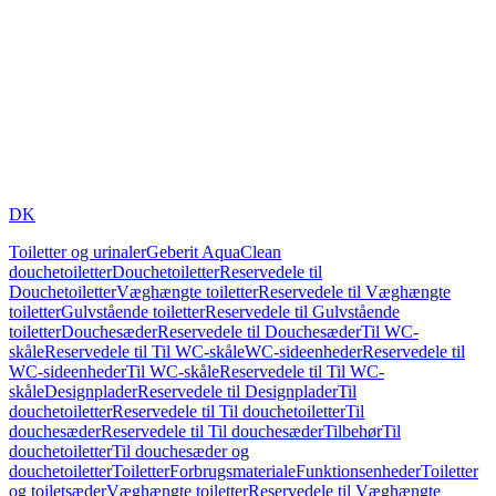
DK
Toiletter og urinaler
Geberit AquaClean
douchetoiletter
Douchetoiletter
Reservedele til
Douchetoiletter
Væghængte toiletter
Reservedele til Væghængte
toiletter
Gulvstående toiletter
Reservedele til Gulvstående
toiletter
Douchesæder
Reservedele til Douchesæder
Til WC-
skåle
Reservedele til Til WC-skåle
WC-sideenheder
Reservedele til
WC-sideenheder
Til WC-skåle
Reservedele til Til WC-
skåle
Designplader
Reservedele til Designplader
Til
douchetoiletter
Reservedele til Til douchetoiletter
Til
douchesæder
Reservedele til Til douchesæder
Tilbehør
Til
douchetoiletter
Til douchesæder og
douchetoiletter
Toiletter
Forbrugsmateriale
Funktionsenheder
Toiletter
og toiletsæder
Væghængte toiletter
Reservedele til Væghængte