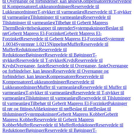
til Overgange og forbindelser, kan løsnes
Kompensatorer
Reservedele
til Kompensatorer
Lukkeanordninger
Reservedele til
Lukkeanordninger
T-stykker til varmeanlæg
Reservedele til T-stykker
til varmeanlæg
Tilslutninger til varmeanlæg
Reservedele til
Tilslutninger til varmeanlæg
Tilbehør til Geberit Mapress
Therm
Beskyttelseskapper til rørender
Systempakninger
Beslag til
rør
Geberit Mapress El-Forzinket
Geberit Mapress El-
Forzinket
Reservedele til Geberit Mapress El-Forzinket
Systemrør
1.0034
Systemrør 1.0215
Nippelrør
Muffer
Reservedele til
Muffer
Reduktioner
Reservedele til
Reduktioner
Bøjninger
Reservedele til Bøjninger
T-
stykker
Reservedele til T-stykker
Kryds
Reservedele til
Kryds
Overgange, faste
Reservedele til Overgange, faste
Overgange
og forbindelser, kan løsnes
Reservedele til Overgange og
forbindelser, kan løsnes
Kompensatorer
Reservedele til
Kompensatorer
Lukkeanordninger
Reservedele til
Lukkeanordninger
Muffer til varmeanlæg
Reservedele til Muffer til
varmeanlæg
T-stykker til varmeanlæg
Reservedele til T-stykker til
varmeanlæg
Tilslutninger til varmeanlæg
Reservedele til Tilslutninger
til varmeanlæg
Tilbehør til Geberit Mapress El-Forzinket
Pakninger
til rør og fittings
Afdækninger til rør
Beslag til rør
Beslag til
tilslutninger
Systempakninger
Geberit Mapress Kobber
Geberit
Mapress Kobber
Reservedele til Geberit Mapress
Kobber
Muffer
Reservedele til Muffer
Reduktioner
Reservedele til
Reduktioner
Bøjninger
Reservedele til Bøjninger
T-