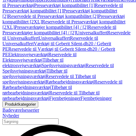
til Presseværktøj
Presseværktøj kompatibilitet [1]
Reservedele til
Presseværktøj kompatibilitet [1]
Presseværktøj kompatibilitet
[2]
Reservedele til Presseværktøj kompatibilitet [2]
Presseværktøj
kompatibilitet [2XL]
Reservedele til Presseværktøj kompatibilitet
[2XL]
Presseværktøjer kompatibilitet [4] / [2]
Reservedele til
Presseværktøjer kompatibilitet [4] / [2]
Universalkuffert
Reservedele
til Universalkuffert
Universalkuffert
Reservedele til
Universalkuffert
Værktøj til Geberit Silent-db20 / Geberit
PE
Reservedele til Værktøj til Geberit Silent-db20 / Geberit
PE
Elektrosvejseværktøj
Reservedele til
Elektrosvejseværktøj
Tilbehør til
elektrosvejseværktøj
Spejlsvejsningsværktøj
Reservedele til
Spejlsvejsningsværktøj
Tilbehør til
spejlsvejsningsværktøj
Reservedele til Tilbehør til
spejlsvejsningsværktøj
Rørbearbejdningsværktøj
Reservedele til
Rørbearbejdningsværktøj
Tilbehør til
rørbearbejdningsværktøj
Reservedele til Tilbehør til
rørbearbejdningsværktøj
Fjernbetjeninger
Fjernbetjeninger
Produktkategorier
Badeværelsesserier
Nyheder