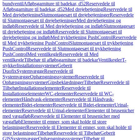
bundventil
Afløbsgarniture til badekar, d52
Reservedele til
Afløbsgarniture til badekar, d52
Med drejebetjening
Reservedele til
Med drejebetjening
Slutmontagesæt til drejebetjeninger
Reservedele
til Slutmontagesæt til drejebetjeninger
Med drejebetjening og
indløb
Reservedele til Med drejebetjening og indløb
Slutmontagesæt
til drejebetjening og indløb
Reservedele til Slutmontagesæt til
drejebetjening og indløb
Med trykbetjening PushControl
Reservedele
til Med trykbetjening PushControl
Slutmontagesæt til trykbetjening
PushControl
Reservedele til Slutmontagesæt til trykbetjening
PushControl
Med ventilkegle
Reservedele til Med
ventilkegle
Tilbehør til afløbsgarniture til badekar
Ventilkegler
T-
stykker
Installationssystemer
Geberit
Duofix
Systemvægge
Reservedele til
Systemvægge
Ophængningssystemer
Reservedele til
Ophængningssystemer
Gipsbeklædninger
Tilbehør
Reservedele til
Tilbehør
Installationselementer
Reservedele til
Installationselementer
WC-elementer
Reservedele til WC-
elementer
Håndvask-elementer
Reservedele til Håndvask-
elementer
Bidet-elementer
Reservedele til Bidet-elementer
Urinal-
elementer
Reservedele til Urinal-elementer
Elementer til brusenicher
med vægafløb
Reservedele til Elementer til brusenicher med
vægafløb
Elementer til emner, som skal holde til store
belastninger
Reservedele til Elementer til emner, som skal holde til
store belastninger
Tilbehør
Reservedele til Tilbehør
Geberit
GIS
Systemvægge
Ophængningssystemer
Tilbehør til