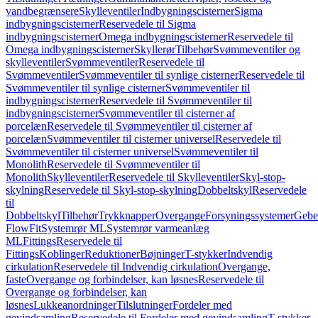
vandbegrænsere
Skylleventiler
Indbygningscisterner
Sigma
indbygningscisterner
Reservedele til Sigma
indbygningscisterner
Omega indbygningscisterner
Reservedele til
Omega indbygningscisterner
Skyllerør
Tilbehør
Svømmeventiler og
skylleventiler
Svømmeventiler
Reservedele til
Svømmeventiler
Svømmeventiler til synlige cisterner
Reservedele til
Svømmeventiler til synlige cisterner
Svømmeventiler til
indbygningscisterner
Reservedele til Svømmeventiler til
indbygningscisterner
Svømmeventiler til cisterner af
porcelæn
Reservedele til Svømmeventiler til cisterner af
porcelæn
Svømmeventiler til cisterner universel
Reservedele til
Svømmeventiler til cisterner universel
Svømmeventiler til
Monolith
Reservedele til Svømmeventiler til
Monolith
Skylleventiler
Reservedele til Skylleventiler
Skyl-stop-
skylning
Reservedele til Skyl-stop-skylning
Dobbeltskyl
Reservedele
til
Dobbeltskyl
Tilbehør
Trykknapper
Overgange
Forsyningssystemer
Geber
FlowFit
Systemrør ML
Systemrør varmeanlæg
ML
Fittings
Reservedele til
Fittings
Koblinger
Reduktioner
Bøjninger
T-stykker
Indvendig
cirkulation
Reservedele til Indvendig cirkulation
Overgange,
faste
Overgange og forbindelser, kan løsnes
Reservedele til
Overgange og forbindelser, kan
løsnes
Lukkeanordninger
Tilslutninger
Fordeler med
gevindsamling
Reservedele til Fordeler med gevindsamling
T-stykker