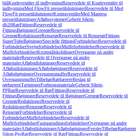
blå
Kugleventiler til indbygning
Reservedele til Kugleventiler til
indbygning
Med FlowFit pressetilslutninger
Reservedele til Med
FlowFit pressetilslutninger
Kontraventiler
Med Mapress
pressetilslutninger
Afløbssystemer
Geberit Silent-
db20
Rør
Fittings
Reservedele til
Fittings
Bøjninger
Grenrør
Reservedele til
Grenrør
Reduktioner
Renserør
Reservedele til Renserør
Fittings
SuperTube
Bøjninger
Specielle fittings
Forbindelser
Reservedele til
Forbindelser
Svejseforbindelser
Muffeforbindelser
Reservedele til
Muffeforbindelser
Kromstålskoblinger
Overgange på andre
materialer
Reservedele til Overgange på andre
materialer
Afløbstilslutninger
Reservedele til
Afløbstilslutninger
Afløbsbøjninger
Reservedele til
Afløbsbøjninger
Overgangsmuffer
Reservedele til
Overgangsmuffer
Tilbehør
Rørbærere
Beslag til
rørbærere
Tætninger
Forbrugsmateriale
Geberit Silent-
PP
Rør
Reservedele til Rør
Fittings
Reservedele til
Fittings
Bøjninger
Reservedele til Bøjninger
Grenrør
Reservedele til
Grenrør
Reduktioner
Reservedele til
Reduktioner
Renserør
Reservedele til
Renserør
Forbindelser
Reservedele til
Forbindelser
Muffeforbindelser
Reservedele til
Muffeforbindelser
Fastspændingsforbindelser
Overgange på andre
materialer
Afløbstilslutninger
Afløbsbøjninger
Feroler
Tilbehør
Rørbærer
Silent-Pro
Rør
Reservedele til Rør
Fittings
Reservedele til