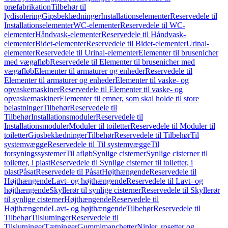
præfabrikation
Tilbehør til
lydisolering
Gipsbeklædninger
Installationselementer
Reservedele til
Installationselementer
WC-elementer
Reservedele til WC-
elementer
Håndvask-elementer
Reservedele til Håndvask-
elementer
Bidet-elementer
Reservedele til Bidet-elementer
Urinal-
elementer
Reservedele til Urinal-elementer
Elementer til brusenicher
med vægafløb
Reservedele til Elementer til brusenicher med
vægafløb
Elementer til armaturer og enheder
Reservedele til
Elementer til armaturer og enheder
Elementer til vaske- og
opvaskemaskiner
Reservedele til Elementer til vaske- og
opvaskemaskiner
Elementer til emner, som skal holde til store
belastninger
Tilbehør
Reservedele til
Tilbehør
Installationsmoduler
Reservedele til
Installationsmoduler
Moduler til toiletter
Reservedele til Moduler til
toiletter
Gipsbeklædninger
Tilbehør
Reservedele til Tilbehør
Til
systemvægge
Reservedele til Til systemvægge
Til
forsyningssystemer
Til afløb
Synlige cisterner
Synlige cisterner til
toiletter, i plast
Reservedele til Synlige cisterner til toiletter, i
plast
Påsat
Reservedele til Påsat
Højthængende
Reservedele til
Højthængende
Lavt- og højthængende
Reservedele til Lavt- og
højthængende
Skyllerør til synlige cisterner
Reservedele til Skyllerør
til synlige cisterner
Højthængende
Reservedele til
Højthængende
Lavt- og højthængende
Tilbehør
Reservedele til
Tilbehør
Tilslutninger
Reservedele til
Tilslutninger
Tætninger
Gummimanchetter
Nipler, rosetter og