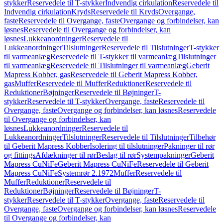
stykker
Reservedele til T-stykker
Indvendig cirkulation
Reservedele til
Indvendig cirkulation
Kryds
Reservedele til Kryds
Overgange,
faste
Reservedele til Overgange, faste
Overgange og forbindelser, kan
løsnes
Reservedele til Overgange og forbindelser, kan
løsnes
Lukkeanordninger
Reservedele til
Lukkeanordninger
Tilslutninger
Reservedele til Tilslutninger
T-stykker
til varmeanlæg
Reservedele til T-stykker til varmeanlæg
Tilslutninger
til varmeanlæg
Reservedele til Tilslutninger til varmeanlæg
Geberit
Mapress Kobber, gas
Reservedele til Geberit Mapress Kobber,
gas
Muffer
Reservedele til Muffer
Reduktioner
Reservedele til
Reduktioner
Bøjninger
Reservedele til Bøjninger
T-
stykker
Reservedele til T-stykker
Overgange, faste
Reservedele til
Overgange, faste
Overgange og forbindelser, kan løsnes
Reservedele
til Overgange og forbindelser, kan
løsnes
Lukkeanordninger
Reservedele til
Lukkeanordninger
Tilslutninger
Reservedele til Tilslutninger
Tilbehør
til Geberit Mapress Kobber
Isolering til tilslutninger
Pakninger til rør
og fittings
Afdækninger til rør
Beslag til rør
Systempakninger
Geberit
Mapress CuNiFe
Geberit Mapress CuNiFe
Reservedele til Geberit
Mapress CuNiFe
Systemrør 2.1972
Muffer
Reservedele til
Muffer
Reduktioner
Reservedele til
Reduktioner
Bøjninger
Reservedele til Bøjninger
T-
stykker
Reservedele til T-stykker
Overgange, faste
Reservedele til
Overgange, faste
Overgange og forbindelser, kan løsnes
Reservedele
til Overgange og forbindelser, kan