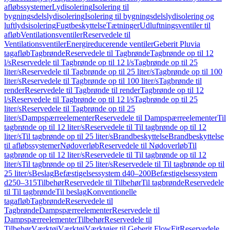
afløbssystemer
Lydisolering
Isolering til
bygningsdelslydisolering
Isolering til bygningsdelslydisolering og
luftlydsisolering
Fugtbeskyttelse
Tætninger
Udluftningsventiler til
afløb
Ventilationsventiler
Reservedele til
Ventilationsventiler
Energireducerende ventiler
Geberit Pluvia
tagafløb
Tagbrønde
Reservedele til Tagbrønde
Tagbrønde op til 12
l/s
Reservedele til Tagbrønde op til 12 l/s
Tagbrønde op til 25
liter/s
Reservedele til Tagbrønde op til 25 liter/s
Tagbrønde op til 100
liter/s
Reservedele til Tagbrønde op til 100 liter/s
Tagbrønde til
render
Reservedele til Tagbrønde til render
Tagbrønde op til 12
l/s
Reservedele til Tagbrønde op til 12 l/s
Tagbrønde op til 25
liter/s
Reservedele til Tagbrønde op til 25
liter/s
Dampspærreelementer
Reservedele til Dampspærreelementer
Til
tagbrønde op til 12 liter/s
Reservedele til Til tagbrønde op til 12
liter/s
Til tagbrønde op til 25 liter/s
Brandbeskyttelse
Brandbeskyttelse
til afløbssystemer
Nødoverløb
Reservedele til Nødoverløb
Til
tagbrønde op til 12 liter/s
Reservedele til Til tagbrønde op til 12
liter/s
Til tagbrønde op til 25 liter/s
Reservedele til Til tagbrønde op til
25 liter/s
Beslag
Befæstigelsessystem d40–200
Befæstigelsessystem
d250–315
Tilbehør
Reservedele til Tilbehør
Til tagbrønde
Reservedele
til Til tagbrønde
Til beslag
Konventionelle
tagafløb
Tagbrønde
Reservedele til
Tagbrønde
Dampspærreelementer
Reservedele til
Dampspærreelementer
Tilbehør
Reservedele til
Tilbehør
Værktøj
Værktøj
Værktøjer til Geberit FlowFit
Reservedele