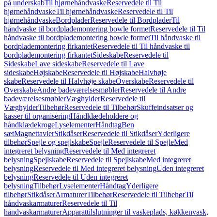
på underskab
Til hjørnehåndvaske
Reservedele til Til
hjørnehåndvaske
Til hjørnehåndvaske
Reservedele til Til
hjørnehåndvaske
Bordplader
Reservedele til Bordplader
Til
håndvaske til bordplademontering bowle formet
Reservedele til Til
håndvaske til bordplademontering bowle formet
Til håndvaske til
bordplademontering firkantet
Reservedele til Til håndvaske til
bordplademontering firkantet
Sideskabe
Reservedele til
Sideskabe
Lave sideskabe
Reservedele til Lave
sideskabe
Højskabe
Reservedele til Højskabe
Halvhøje
skabe
Reservedele til Halvhøje skabe
Overskabe
Reservedele til
Overskabe
Andre badeværelsesmøbler
Reservedele til Andre
badeværelsesmøbler
Væghylder
Reservedele til
Væghylder
Tilbehør
Reservedele til Tilbehør
Skuffeindsatser og
kasser til organisering
Håndklædeholdere og
håndklædekroge
Lyselementer
Håndtag
Ben
sæt
Magnettavler
Stikdåser
Reservedele til Stikdåser
Yderligere
tilbehør
Spejle og spejlskabe
Spejle
Reservedele til Spejle
Med
integreret belysning
Reservedele til Med integreret
belysning
Spejlskabe
Reservedele til Spejlskabe
Med integreret
belysning
Reservedele til Med integreret belysning
Uden integreret
belysning
Reservedele til Uden integreret
belysning
Tilbehør
Lyselementer
Håndtag
Yderligere
tilbehør
Stikdåser
Armaturer
Tilbehør
Reservedele til Tilbehør
Til
håndvaskarmaturer
Reservedele til Til
håndvaskarmaturer
Apparattilslutninger til vaskeplads, køkkenvask,