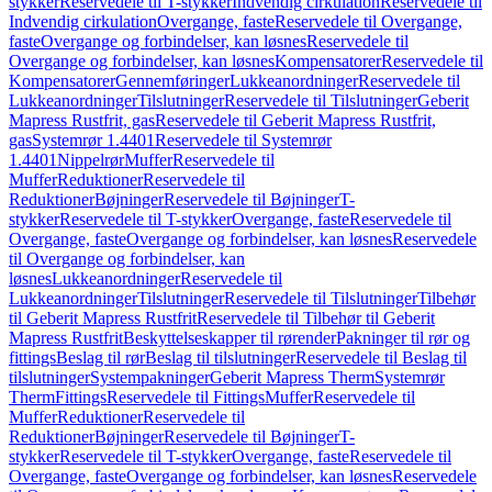
stykker
Reservedele til T-stykker
Indvendig cirkulation
Reservedele til
Indvendig cirkulation
Overgange, faste
Reservedele til Overgange,
faste
Overgange og forbindelser, kan løsnes
Reservedele til
Overgange og forbindelser, kan løsnes
Kompensatorer
Reservedele til
Kompensatorer
Gennemføringer
Lukkeanordninger
Reservedele til
Lukkeanordninger
Tilslutninger
Reservedele til Tilslutninger
Geberit
Mapress Rustfrit, gas
Reservedele til Geberit Mapress Rustfrit,
gas
Systemrør 1.4401
Reservedele til Systemrør
1.4401
Nippelrør
Muffer
Reservedele til
Muffer
Reduktioner
Reservedele til
Reduktioner
Bøjninger
Reservedele til Bøjninger
T-
stykker
Reservedele til T-stykker
Overgange, faste
Reservedele til
Overgange, faste
Overgange og forbindelser, kan løsnes
Reservedele
til Overgange og forbindelser, kan
løsnes
Lukkeanordninger
Reservedele til
Lukkeanordninger
Tilslutninger
Reservedele til Tilslutninger
Tilbehør
til Geberit Mapress Rustfrit
Reservedele til Tilbehør til Geberit
Mapress Rustfrit
Beskyttelseskapper til rørender
Pakninger til rør og
fittings
Beslag til rør
Beslag til tilslutninger
Reservedele til Beslag til
tilslutninger
Systempakninger
Geberit Mapress Therm
Systemrør
Therm
Fittings
Reservedele til Fittings
Muffer
Reservedele til
Muffer
Reduktioner
Reservedele til
Reduktioner
Bøjninger
Reservedele til Bøjninger
T-
stykker
Reservedele til T-stykker
Overgange, faste
Reservedele til
Overgange, faste
Overgange og forbindelser, kan løsnes
Reservedele