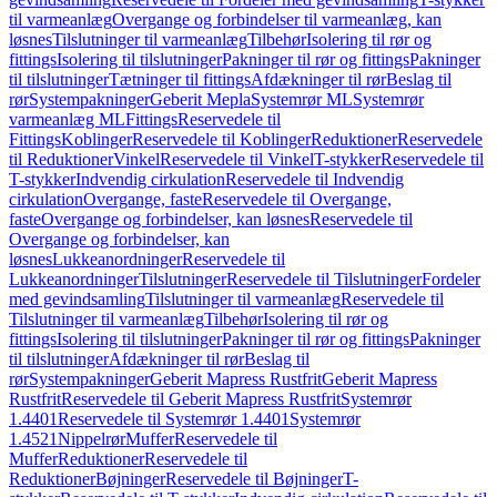
til varmeanlæg
Overgange og forbindelser til varmeanlæg, kan
løsnes
Tilslutninger til varmeanlæg
Tilbehør
Isolering til rør og
fittings
Isolering til tilslutninger
Pakninger til rør og fittings
Pakninger
til tilslutninger
Tætninger til fittings
Afdækninger til rør
Beslag til
rør
Systempakninger
Geberit Mepla
Systemrør ML
Systemrør
varmeanlæg ML
Fittings
Reservedele til
Fittings
Koblinger
Reservedele til Koblinger
Reduktioner
Reservedele
til Reduktioner
Vinkel
Reservedele til Vinkel
T-stykker
Reservedele til
T-stykker
Indvendig cirkulation
Reservedele til Indvendig
cirkulation
Overgange, faste
Reservedele til Overgange,
faste
Overgange og forbindelser, kan løsnes
Reservedele til
Overgange og forbindelser, kan
løsnes
Lukkeanordninger
Reservedele til
Lukkeanordninger
Tilslutninger
Reservedele til Tilslutninger
Fordeler
med gevindsamling
Tilslutninger til varmeanlæg
Reservedele til
Tilslutninger til varmeanlæg
Tilbehør
Isolering til rør og
fittings
Isolering til tilslutninger
Pakninger til rør og fittings
Pakninger
til tilslutninger
Afdækninger til rør
Beslag til
rør
Systempakninger
Geberit Mapress Rustfrit
Geberit Mapress
Rustfrit
Reservedele til Geberit Mapress Rustfrit
Systemrør
1.4401
Reservedele til Systemrør 1.4401
Systemrør
1.4521
Nippelrør
Muffer
Reservedele til
Muffer
Reduktioner
Reservedele til
Reduktioner
Bøjninger
Reservedele til Bøjninger
T-