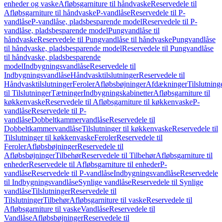
enheder og vaske
Afløbsgarniture til håndvaske
Reservedele til
Afløbsgarniture til håndvaske
P-vandlåse
Reservedele til P-
vandlåse
P-vandlåse, pladsbesparende model
Reservedele til P-
vandlåse, pladsbesparende model
Pungvandlåse til
håndvaske
Reservedele til Pungvandlåse til håndvaske
Pungvandlåse
til håndvaske, pladsbesparende model
Reservedele til Pungvandlåse
til håndvaske, pladsbesparende
model
Indbygningsvandlåse
Reservedele til
Indbygningsvandlåse
Håndvasktilslutninger
Reservedele til
Håndvasktilslutninger
Feroler
Afløbsbøjninger
Afdækninger
Tilslutning
til Tilslutninger
Tætninger
Indbygningskabinetter
Afløbsgarniture til
køkkenvaske
Reservedele til Afløbsgarniture til køkkenvaske
P-
vandlåse
Reservedele til P-
vandlåse
Dobbeltkammervandlåse
Reservedele til
Dobbeltkammervandlåse
Tilslutninger til køkkenvaske
Reservedele til
Tilslutninger til køkkenvaske
Feroler
Reservedele til
Feroler
Afløbsbøjninger
Reservedele til
Afløbsbøjninger
Tilbehør
Reservedele til Tilbehør
Afløbsgarniture til
enheder
Reservedele til Afløbsgarniture til enheder
P-
vandlåse
Reservedele til P-vandlåse
Indbygningsvandlåse
Reservedele
til Indbygningsvandlåse
Synlige vandlåse
Reservedele til Synlige
vandlåse
Tilslutninger
Reservedele til
Tilslutninger
Tilbehør
Afløbsgarniture til vaske
Reservedele til
Afløbsgarniture til vaske
Vandlåse
Reservedele til
Vandlåse
Afløbsbøjninger
Reservedele til