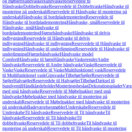
og møbler
Håndvaske
Håndvaske
Reservedele til
Håndvaske
Dobbeltvaske
Reservedele til Dobbeltvaske
Håndvaske til
montering på underskab
Reservedele til Håndvaske til montering på
underskab
Håndvaske til bordplademontering
Reservedele til
Håndvaske til bordplademontering
Håndvaske, små
Reservedele til
Håndvaske, små
Håndvaske til
bordplademontering
Hjørnehåndvaske
Håndvaske til delvis
indbygning
Reservedele til Håndvaske til delvis
indbygning
Håndvaske til indbygning
Reservedele til Håndvaske til
indbygning
Håndvaske til underlimning
Reservedele til Håndvaske til
underlimning
Hjørnehåndvaske
Håndvaske model
Comfort
Håndvaske til børn
Håndvaske
Vaskerender
Andre
håndvaske
Reservedele til Andre håndvaske
Vaske
Reservedele til
Vaske
Vaske
Reservedele til Vaske
Multifunktionel vask
Reservedele
til Multifunktionel vask
Gipsvaske
Tilbehør
Søjler
Reservedele til
Søjler
Halvsøjler
Reservedele til Halvsøjler
Tilbehør
Dæksel til
bundventil
Håndklædeholder
Monteringsbeslag
Dekorationsplader
Vægh
med små håndvaske
Reservedele til Møbelpakker med små
håndvaske
Møbelpakker med håndvaske til montering på
underskab
Reservedele til Møbelpakker med håndvaske til montering
på underskab
Badeværelsesmøbler
Underskabe
Reservedele til
Underskabe
Til håndvaske
Reservedele til Til håndvaske
Til
håndvaske
Reservedele til Til håndvaske
Til
dobbeltvaske
Reservedele til Til dobbeltvaske
Til håndvaske til
montering på underskab
Reservedele til Til håndvaske til montering