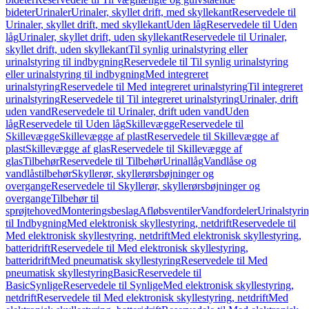
bideter
Urinaler
Urinaler, skyllet drift, med skyllekant
Reservedele til
Urinaler, skyllet drift, med skyllekant
Uden låg
Reservedele til Uden
låg
Urinaler, skyllet drift, uden skyllekant
Reservedele til Urinaler,
skyllet drift, uden skyllekant
Til synlig urinalstyring eller
urinalstyring til indbygning
Reservedele til Til synlig urinalstyring
eller urinalstyring til indbygning
Med integreret
urinalstyring
Reservedele til Med integreret urinalstyring
Til integreret
urinalstyring
Reservedele til Til integreret urinalstyring
Urinaler, drift
uden vand
Reservedele til Urinaler, drift uden vand
Uden
låg
Reservedele til Uden låg
Skillevægge
Reservedele til
Skillevægge
Skillevægge af plast
Reservedele til Skillevægge af
plast
Skillevægge af glas
Reservedele til Skillevægge af
glas
Tilbehør
Reservedele til Tilbehør
Urinallåg
Vandlåse og
vandlåstilbehør
Skyllerør, skyllerørsbøjninger og
overgange
Reservedele til Skyllerør, skyllerørsbøjninger og
overgange
Tilbehør til
sprøjtehoved
Monteringsbeslag
Afløbsventiler
Vandfordeler
Urinalstyri
til Indbygning
Med elektronisk skyllestyring, netdrift
Reservedele til
Med elektronisk skyllestyring, netdrift
Med elektronisk skyllestyring,
batteridrift
Reservedele til Med elektronisk skyllestyring,
batteridrift
Med pneumatisk skyllestyring
Reservedele til Med
pneumatisk skyllestyring
Basic
Reservedele til
Basic
Synlige
Reservedele til Synlige
Med elektronisk skyllestyring,
netdrift
Reservedele til Med elektronisk skyllestyring, netdrift
Med