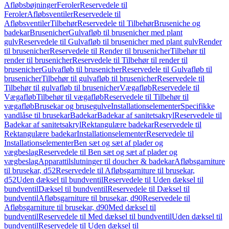
Afløbsbøjninger
Feroler
Reservedele til
Feroler
Afløbsventiler
Reservedele til
Afløbsventiler
Tilbehør
Reservedele til Tilbehør
Bruseniche og
badekar
Brusenicher
Gulvafløb til brusenicher med plant
gulv
Reservedele til Gulvafløb til brusenicher med plant gulv
Render
til brusenicher
Reservedele til Render til brusenicher
Tilbehør til
render til brusenicher
Reservedele til Tilbehør til render til
brusenicher
Gulvafløb til brusenicher
Reservedele til Gulvafløb til
brusenicher
Tilbehør til gulvafløb til brusenicher
Reservedele til
Tilbehør til gulvafløb til brusenicher
Vægafløb
Reservedele til
Vægafløb
Tilbehør til vægafløb
Reservedele til Tilbehør til
vægafløb
Brusekar og brusegulve
Installationselementer
Specifikke
vandlåse til brusekar
Badekar
Badekar af sanitetsakryl
Reservedele til
Badekar af sanitetsakryl
Rektangulære badekar
Reservedele til
Rektangulære badekar
Installationselementer
Reservedele til
Installationselementer
Ben sæt og sæt af plader og
vægbeslag
Reservedele til Ben sæt og sæt af plader og
vægbeslag
Apparattilslutninger til doucher & badekar
Afløbsgarniture
til brusekar, d52
Reservedele til Afløbsgarniture til brusekar,
d52
Uden dæksel til bundventil
Reservedele til Uden dæksel til
bundventil
Dæksel til bundventil
Reservedele til Dæksel til
bundventil
Afløbsgarniture til brusekar, d90
Reservedele til
Afløbsgarniture til brusekar, d90
Med dæksel til
bundventil
Reservedele til Med dæksel til bundventil
Uden dæksel til
bundventil
Reservedele til Uden dæksel til