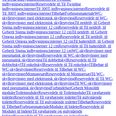
indbygningscisterner
Reservedele til Til Twinline
indbygningscisterner
Til 300T indbygningscisterner
Reservedele til
Til 300T indbygningscisterner
Tilbehør
Forbrugsmateriale
WC-
skyllestyringer med elektronisk skyllestyring
Reservedele til WC-
skyllestyringer med elektronisk skyllestyring
Til netdrift, til Geberit
Sigma indbygningscisterner 12 cm
Reservedele til Til netdrift, til
Geberit Sigma indbygningscisterner 12 cm
Til netdrift, til Geberit
Omega indbygningscisterner 12 cm
Reservedele til Til netdrift, til
Geberit Omega indbygningscisterner 12 cm
Til batteridrift, til Geberit
Sigma indbygningscisterner 12 cm
Reservedele til Til batteridrift, til
Geberit Sigma indbygningscisterner 12 cm
WC-skyllestyringer med
pneumatisk skyllestyring
Reservedele til WC-skyllestyringer med
pneumatisk skyllestyring
Til dobbeltskyl
Reservedele til Til
dobbeltskyl
Til enkeltskyl
Reservedele til Til enkeltskyl
Tilbehør til
WC-skyllestyringer
Reservedele til Tilbehør til WC-
skyllestyringer
Montagesæt
Reservedele til Montagesæt
Til WC-
skyllestyringer med elektronisk skyllestyring
Reservedele til Til WC-
skyllestyringer med elektronisk skyllestyring
Til WC-skyllestyringer
med pneumatisk skyllestyring
Forbindelser
Geberit Monolith
moduler
Toiletmoduler
Reservedele til Toiletmoduler
Til væghængte
toiletter
Reservedele til Til væghængte toiletter
Til gulvstående
toiletter
Reservedele til Til gulvstående toiletter
Tilbehør
Reservedele
til Tilbehør
Forbrugsmateriale
Moduler til bideter
Reservedele til
Moduler til bideter
Til væghængte og gulvstående
bideter
Reservedele til Til væghængte og gulvstående