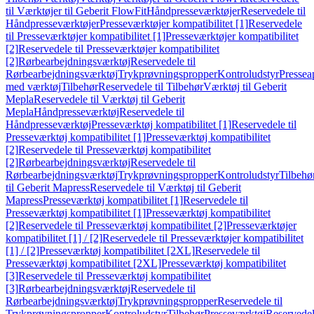
til Værktøjer til Geberit FlowFit
Håndpresseværktøjer
Reservedele til
Håndpresseværktøjer
Presseværktøjer kompatibilitet [1]
Reservedele
til Presseværktøjer kompatibilitet [1]
Presseværktøjer kompatibilitet
[2]
Reservedele til Presseværktøjer kompatibilitet
[2]
Rørbearbejdningsværktøj
Reservedele til
Rørbearbejdningsværktøj
Trykprøvningspropper
Kontroludstyr
Pressea
med værktøj
Tilbehør
Reservedele til Tilbehør
Værktøj til Geberit
Mepla
Reservedele til Værktøj til Geberit
Mepla
Håndpresseværktøj
Reservedele til
Håndpresseværktøj
Presseværktøj kompatibilitet [1]
Reservedele til
Presseværktøj kompatibilitet [1]
Presseværktøj kompatibilitet
[2]
Reservedele til Presseværktøj kompatibilitet
[2]
Rørbearbejdningsværktøj
Reservedele til
Rørbearbejdningsværktøj
Trykprøvningspropper
Kontroludstyr
Tilbehø
til Geberit Mapress
Reservedele til Værktøj til Geberit
Mapress
Presseværktøj kompatibilitet [1]
Reservedele til
Presseværktøj kompatibilitet [1]
Presseværktøj kompatibilitet
[2]
Reservedele til Presseværktøj kompatibilitet [2]
Presseværktøjer
kompatibilitet [1] / [2]
Reservedele til Presseværktøjer kompatibilitet
[1] / [2]
Presseværktøj kompatibilitet [2XL]
Reservedele til
Presseværktøj kompatibilitet [2XL]
Presseværktøj kompatibilitet
[3]
Reservedele til Presseværktøj kompatibilitet
[3]
Rørbearbejdningsværktøj
Reservedele til
Rørbearbejdningsværktøj
Trykprøvningspropper
Reservedele til
Trykprøvningspropper
Kontroludstyr
Tilbehør
Presseværktøj
Reservede