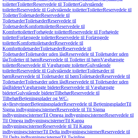
toiletter
Toiletter
Reservedele til Toiletter
Gulvstående
toiletter
Reservedele til Gulvstående toiletter
Toiletter
Reservedele til
Toiletter
Toiletsæder
Reservedele til
Toiletsæder
Toiletsæder
Reservedele til
Toiletsæder
Komforttoiletter
Reservedele til
Komforttoiletter
Forhøjede toiletter
Reservedele til Forhøjede
toiletter
Forlængede toiletter
Reservedele til Forlængede
toiletter
Komforttoiletsæder
Reservedele til
Komforttoiletsæder
Toiletsæder
Reservedele til
Toiletsæder
Toiletsæder uden låg
Reservedele til Toiletsæder uden
låg
Toiletter til børn
Reservedele til Toiletter til børn
Væghængte
toiletter
Reservedele til Væghængte toiletter
Gulvstående
toiletter
Reservedele til Gulvstående toiletter
Toiletsæder til
børn
Reservedele til Toiletsæder til børn
Toiletsæder
Reservedele til
Toiletsæder
Toiletsæder uden låg
Reservedele til Toiletsæder uden
låg
Bideter
Væghængte bideter
Reservedele til Væghængte
bideter
Gulvstående bideter
Tilbehør
Reservedele til
Tilbehør
Betjeningsplader og WC-
skyllestyringer
Betjeningsplader
Reservedele til Betjeningsplader
Til
Sigma indbygningscisterner
Reservedele til Til Sigma
indbygningscisterner
Til Omega indbygningscisterner
Reservedele til
Til Omega indbygningscisterner
Til Kappa
indbygningscisterner
Reservedele til Til Kappa
indbygningscisterner
Til Delta indbygningscisterner
Reservedele til
Til Delta indbygningscisterner
Til Twinline