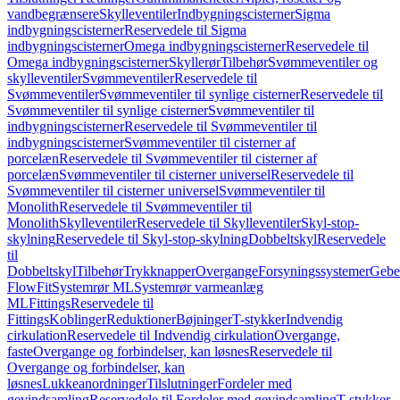
vandbegrænsere
Skylleventiler
Indbygningscisterner
Sigma
indbygningscisterner
Reservedele til Sigma
indbygningscisterner
Omega indbygningscisterner
Reservedele til
Omega indbygningscisterner
Skyllerør
Tilbehør
Svømmeventiler og
skylleventiler
Svømmeventiler
Reservedele til
Svømmeventiler
Svømmeventiler til synlige cisterner
Reservedele til
Svømmeventiler til synlige cisterner
Svømmeventiler til
indbygningscisterner
Reservedele til Svømmeventiler til
indbygningscisterner
Svømmeventiler til cisterner af
porcelæn
Reservedele til Svømmeventiler til cisterner af
porcelæn
Svømmeventiler til cisterner universel
Reservedele til
Svømmeventiler til cisterner universel
Svømmeventiler til
Monolith
Reservedele til Svømmeventiler til
Monolith
Skylleventiler
Reservedele til Skylleventiler
Skyl-stop-
skylning
Reservedele til Skyl-stop-skylning
Dobbeltskyl
Reservedele
til
Dobbeltskyl
Tilbehør
Trykknapper
Overgange
Forsyningssystemer
Geber
FlowFit
Systemrør ML
Systemrør varmeanlæg
ML
Fittings
Reservedele til
Fittings
Koblinger
Reduktioner
Bøjninger
T-stykker
Indvendig
cirkulation
Reservedele til Indvendig cirkulation
Overgange,
faste
Overgange og forbindelser, kan løsnes
Reservedele til
Overgange og forbindelser, kan
løsnes
Lukkeanordninger
Tilslutninger
Fordeler med
gevindsamling
Reservedele til Fordeler med gevindsamling
T-stykker