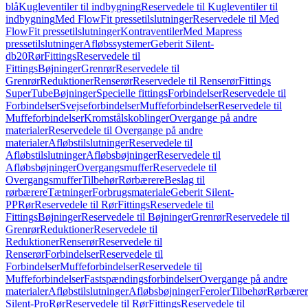
blå
Kugleventiler til indbygning
Reservedele til Kugleventiler til
indbygning
Med FlowFit pressetilslutninger
Reservedele til Med
FlowFit pressetilslutninger
Kontraventiler
Med Mapress
pressetilslutninger
Afløbssystemer
Geberit Silent-
db20
Rør
Fittings
Reservedele til
Fittings
Bøjninger
Grenrør
Reservedele til
Grenrør
Reduktioner
Renserør
Reservedele til Renserør
Fittings
SuperTube
Bøjninger
Specielle fittings
Forbindelser
Reservedele til
Forbindelser
Svejseforbindelser
Muffeforbindelser
Reservedele til
Muffeforbindelser
Kromstålskoblinger
Overgange på andre
materialer
Reservedele til Overgange på andre
materialer
Afløbstilslutninger
Reservedele til
Afløbstilslutninger
Afløbsbøjninger
Reservedele til
Afløbsbøjninger
Overgangsmuffer
Reservedele til
Overgangsmuffer
Tilbehør
Rørbærere
Beslag til
rørbærere
Tætninger
Forbrugsmateriale
Geberit Silent-
PP
Rør
Reservedele til Rør
Fittings
Reservedele til
Fittings
Bøjninger
Reservedele til Bøjninger
Grenrør
Reservedele til
Grenrør
Reduktioner
Reservedele til
Reduktioner
Renserør
Reservedele til
Renserør
Forbindelser
Reservedele til
Forbindelser
Muffeforbindelser
Reservedele til
Muffeforbindelser
Fastspændingsforbindelser
Overgange på andre
materialer
Afløbstilslutninger
Afløbsbøjninger
Feroler
Tilbehør
Rørbærer
Silent-Pro
Rør
Reservedele til Rør
Fittings
Reservedele til