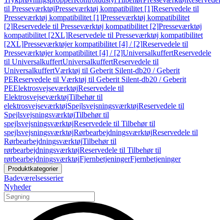
til Presseværktøj
Presseværktøj kompatibilitet [1]
Reservedele til
Presseværktøj kompatibilitet [1]
Presseværktøj kompatibilitet
[2]
Reservedele til Presseværktøj kompatibilitet [2]
Presseværktøj
kompatibilitet [2XL]
Reservedele til Presseværktøj kompatibilitet
[2XL]
Presseværktøjer kompatibilitet [4] / [2]
Reservedele til
Presseværktøjer kompatibilitet [4] / [2]
Universalkuffert
Reservedele
til Universalkuffert
Universalkuffert
Reservedele til
Universalkuffert
Værktøj til Geberit Silent-db20 / Geberit
PE
Reservedele til Værktøj til Geberit Silent-db20 / Geberit
PE
Elektrosvejseværktøj
Reservedele til
Elektrosvejseværktøj
Tilbehør til
elektrosvejseværktøj
Spejlsvejsningsværktøj
Reservedele til
Spejlsvejsningsværktøj
Tilbehør til
spejlsvejsningsværktøj
Reservedele til Tilbehør til
spejlsvejsningsværktøj
Rørbearbejdningsværktøj
Reservedele til
Rørbearbejdningsværktøj
Tilbehør til
rørbearbejdningsværktøj
Reservedele til Tilbehør til
rørbearbejdningsværktøj
Fjernbetjeninger
Fjernbetjeninger
Produktkategorier
Badeværelsesserier
Nyheder