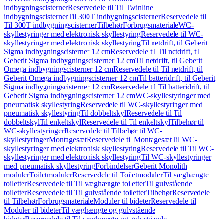
indbygningscisterner
Reservedele til Til Twinline
indbygningscisterner
Til 300T indbygningscisterner
Reservedele til
Til 300T indbygningscisterner
Tilbehør
Forbrugsmateriale
WC-
skyllestyringer med elektronisk skyllestyring
Reservedele til WC-
skyllestyringer med elektronisk skyllestyring
Til netdrift, til Geberit
Sigma indbygningscisterner 12 cm
Reservedele til Til netdrift, til
Geberit Sigma indbygningscisterner 12 cm
Til netdrift, til Geberit
Omega indbygningscisterner 12 cm
Reservedele til Til netdrift, til
Geberit Omega indbygningscisterner 12 cm
Til batteridrift, til Geberit
Sigma indbygningscisterner 12 cm
Reservedele til Til batteridrift, til
Geberit Sigma indbygningscisterner 12 cm
WC-skyllestyringer med
pneumatisk skyllestyring
Reservedele til WC-skyllestyringer med
pneumatisk skyllestyring
Til dobbeltskyl
Reservedele til Til
dobbeltskyl
Til enkeltskyl
Reservedele til Til enkeltskyl
Tilbehør til
WC-skyllestyringer
Reservedele til Tilbehør til WC-
skyllestyringer
Montagesæt
Reservedele til Montagesæt
Til WC-
skyllestyringer med elektronisk skyllestyring
Reservedele til Til WC-
skyllestyringer med elektronisk skyllestyring
Til WC-skyllestyringer
med pneumatisk skyllestyring
Forbindelser
Geberit Monolith
moduler
Toiletmoduler
Reservedele til Toiletmoduler
Til væghængte
toiletter
Reservedele til Til væghængte toiletter
Til gulvstående
toiletter
Reservedele til Til gulvstående toiletter
Tilbehør
Reservedele
til Tilbehør
Forbrugsmateriale
Moduler til bideter
Reservedele til
Moduler til bideter
Til væghængte og gulvstående
bideter
Reservedele til Til væghængte og gulvstående