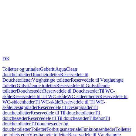
DK
Toiletter og urinaler
Geberit AquaClean
douchetoiletter
Douchetoiletter
Reservedele til
Douchetoiletter
Væghængte toiletter
Reservedele til Væghængte
toiletter
Gulvstående toiletter
Reservedele til Gulvstående
toiletter
Douchesæder
Reservedele til Douchesæder
Til WC-
skåle
Reservedele til Til WC-skåle
WC-sideenheder
Reservedele til
WC-sideenheder
Til WC-skåle
Reservedele til Til WC-
skåle
Designplader
Reservedele til Designplader
Til
douchetoiletter
Reservedele til Til douchetoiletter
Til
douchesæder
Reservedele til Til douchesæder
Tilbehør
Til
douchetoiletter
Til douchesæder og
douchetoiletter
Toiletter
Forbrugsmateriale
Funktionsenheder
Toiletter
og toiletsæder
Væghængte toiletter
Reservedele til Væghængte