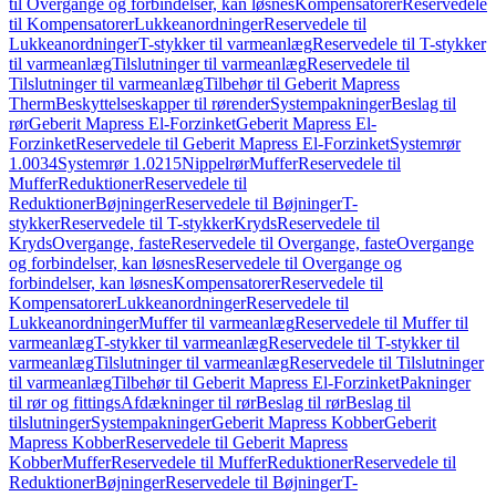
til Overgange og forbindelser, kan løsnes
Kompensatorer
Reservedele
til Kompensatorer
Lukkeanordninger
Reservedele til
Lukkeanordninger
T-stykker til varmeanlæg
Reservedele til T-stykker
til varmeanlæg
Tilslutninger til varmeanlæg
Reservedele til
Tilslutninger til varmeanlæg
Tilbehør til Geberit Mapress
Therm
Beskyttelseskapper til rørender
Systempakninger
Beslag til
rør
Geberit Mapress El-Forzinket
Geberit Mapress El-
Forzinket
Reservedele til Geberit Mapress El-Forzinket
Systemrør
1.0034
Systemrør 1.0215
Nippelrør
Muffer
Reservedele til
Muffer
Reduktioner
Reservedele til
Reduktioner
Bøjninger
Reservedele til Bøjninger
T-
stykker
Reservedele til T-stykker
Kryds
Reservedele til
Kryds
Overgange, faste
Reservedele til Overgange, faste
Overgange
og forbindelser, kan løsnes
Reservedele til Overgange og
forbindelser, kan løsnes
Kompensatorer
Reservedele til
Kompensatorer
Lukkeanordninger
Reservedele til
Lukkeanordninger
Muffer til varmeanlæg
Reservedele til Muffer til
varmeanlæg
T-stykker til varmeanlæg
Reservedele til T-stykker til
varmeanlæg
Tilslutninger til varmeanlæg
Reservedele til Tilslutninger
til varmeanlæg
Tilbehør til Geberit Mapress El-Forzinket
Pakninger
til rør og fittings
Afdækninger til rør
Beslag til rør
Beslag til
tilslutninger
Systempakninger
Geberit Mapress Kobber
Geberit
Mapress Kobber
Reservedele til Geberit Mapress
Kobber
Muffer
Reservedele til Muffer
Reduktioner
Reservedele til
Reduktioner
Bøjninger
Reservedele til Bøjninger
T-