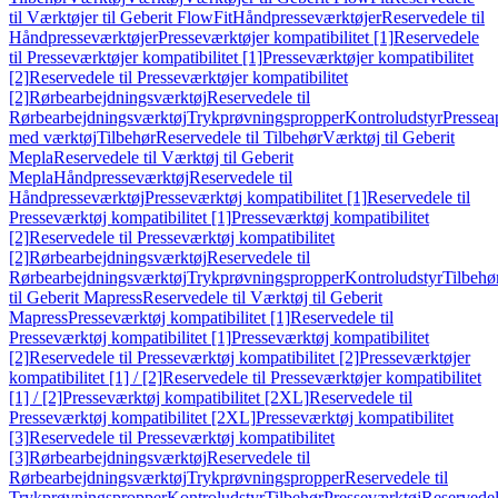
til Værktøjer til Geberit FlowFit
Håndpresseværktøjer
Reservedele til
Håndpresseværktøjer
Presseværktøjer kompatibilitet [1]
Reservedele
til Presseværktøjer kompatibilitet [1]
Presseværktøjer kompatibilitet
[2]
Reservedele til Presseværktøjer kompatibilitet
[2]
Rørbearbejdningsværktøj
Reservedele til
Rørbearbejdningsværktøj
Trykprøvningspropper
Kontroludstyr
Pressea
med værktøj
Tilbehør
Reservedele til Tilbehør
Værktøj til Geberit
Mepla
Reservedele til Værktøj til Geberit
Mepla
Håndpresseværktøj
Reservedele til
Håndpresseværktøj
Presseværktøj kompatibilitet [1]
Reservedele til
Presseværktøj kompatibilitet [1]
Presseværktøj kompatibilitet
[2]
Reservedele til Presseværktøj kompatibilitet
[2]
Rørbearbejdningsværktøj
Reservedele til
Rørbearbejdningsværktøj
Trykprøvningspropper
Kontroludstyr
Tilbehø
til Geberit Mapress
Reservedele til Værktøj til Geberit
Mapress
Presseværktøj kompatibilitet [1]
Reservedele til
Presseværktøj kompatibilitet [1]
Presseværktøj kompatibilitet
[2]
Reservedele til Presseværktøj kompatibilitet [2]
Presseværktøjer
kompatibilitet [1] / [2]
Reservedele til Presseværktøjer kompatibilitet
[1] / [2]
Presseværktøj kompatibilitet [2XL]
Reservedele til
Presseværktøj kompatibilitet [2XL]
Presseværktøj kompatibilitet
[3]
Reservedele til Presseværktøj kompatibilitet
[3]
Rørbearbejdningsværktøj
Reservedele til
Rørbearbejdningsværktøj
Trykprøvningspropper
Reservedele til
Trykprøvningspropper
Kontroludstyr
Tilbehør
Presseværktøj
Reservede