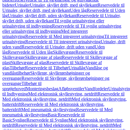
bideter
Urinaler
Urinaler, skyllet drift, med skyllekant
Reservedele til
Urinaler, skyllet drift, med skyllekant
Uden låg
Reservedele til Uden
låg
Urinaler, skyllet drift, uden skyllekant
Reservedele til Urinaler,
skyllet drift, uden skyllekant
Til synlig urinalstyring eller
urinalstyring til indbygning
Reservedele til Til synlig urinalstyring
eller urinalstyring til indbygning
Med integreret
urinalstyring
Reservedele til Med integreret urinalstyring
Til integreret
urinalstyring
Reservedele til Til integreret urinalstyring
Urinaler, drift
uden vand
Reservedele til Urinaler, drift uden vand
Uden
låg
Reservedele til Uden låg
Skillevægge
Reservedele til
Skillevægge
Skillevægge af plast
Reservedele til Skillevægge af
plast
Skillevægge af glas
Reservedele til Skillevægge af
glas
Tilbehør
Reservedele til Tilbehør
Urinallåg
Vandlåse og
vandlåstilbehør
Skyllerør, skyllerørsbøjninger og
overgange
Reservedele til Skyllerør, skyllerørsbøjninger og
overgange
Tilbehør til
sprøjtehoved
Monteringsbeslag
Afløbsventiler
Vandfordeler
Urinalstyri
til Indbygning
Med elektronisk skyllestyring, netdrift
Reservedele til
Med elektronisk skyllestyring, netdrift
Med elektronisk skyllestyring,
batteridrift
Reservedele til Med elektronisk skyllestyring,
batteridrift
Med pneumatisk skyllestyring
Reservedele til Med
pneumatisk skyllestyring
Basic
Reservedele til
Basic
Synlige
Reservedele til Synlige
Med elektronisk skyllestyring,
netdrift
Reservedele til Med elektronisk skyllestyring, netdrift
Med