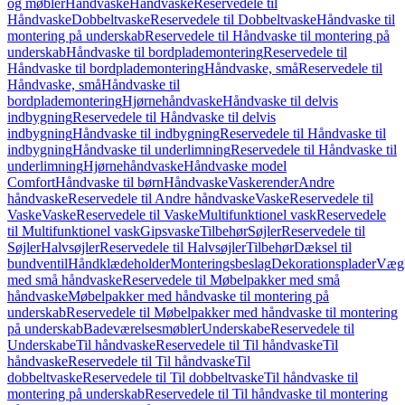
og møbler
Håndvaske
Håndvaske
Reservedele til
Håndvaske
Dobbeltvaske
Reservedele til Dobbeltvaske
Håndvaske til
montering på underskab
Reservedele til Håndvaske til montering på
underskab
Håndvaske til bordplademontering
Reservedele til
Håndvaske til bordplademontering
Håndvaske, små
Reservedele til
Håndvaske, små
Håndvaske til
bordplademontering
Hjørnehåndvaske
Håndvaske til delvis
indbygning
Reservedele til Håndvaske til delvis
indbygning
Håndvaske til indbygning
Reservedele til Håndvaske til
indbygning
Håndvaske til underlimning
Reservedele til Håndvaske til
underlimning
Hjørnehåndvaske
Håndvaske model
Comfort
Håndvaske til børn
Håndvaske
Vaskerender
Andre
håndvaske
Reservedele til Andre håndvaske
Vaske
Reservedele til
Vaske
Vaske
Reservedele til Vaske
Multifunktionel vask
Reservedele
til Multifunktionel vask
Gipsvaske
Tilbehør
Søjler
Reservedele til
Søjler
Halvsøjler
Reservedele til Halvsøjler
Tilbehør
Dæksel til
bundventil
Håndklædeholder
Monteringsbeslag
Dekorationsplader
Vægh
med små håndvaske
Reservedele til Møbelpakker med små
håndvaske
Møbelpakker med håndvaske til montering på
underskab
Reservedele til Møbelpakker med håndvaske til montering
på underskab
Badeværelsesmøbler
Underskabe
Reservedele til
Underskabe
Til håndvaske
Reservedele til Til håndvaske
Til
håndvaske
Reservedele til Til håndvaske
Til
dobbeltvaske
Reservedele til Til dobbeltvaske
Til håndvaske til
montering på underskab
Reservedele til Til håndvaske til montering