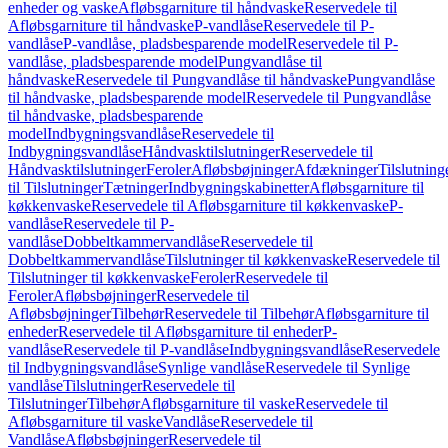
enheder og vaske
Afløbsgarniture til håndvaske
Reservedele til
Afløbsgarniture til håndvaske
P-vandlåse
Reservedele til P-
vandlåse
P-vandlåse, pladsbesparende model
Reservedele til P-
vandlåse, pladsbesparende model
Pungvandlåse til
håndvaske
Reservedele til Pungvandlåse til håndvaske
Pungvandlåse
til håndvaske, pladsbesparende model
Reservedele til Pungvandlåse
til håndvaske, pladsbesparende
model
Indbygningsvandlåse
Reservedele til
Indbygningsvandlåse
Håndvasktilslutninger
Reservedele til
Håndvasktilslutninger
Feroler
Afløbsbøjninger
Afdækninger
Tilslutning
til Tilslutninger
Tætninger
Indbygningskabinetter
Afløbsgarniture til
køkkenvaske
Reservedele til Afløbsgarniture til køkkenvaske
P-
vandlåse
Reservedele til P-
vandlåse
Dobbeltkammervandlåse
Reservedele til
Dobbeltkammervandlåse
Tilslutninger til køkkenvaske
Reservedele til
Tilslutninger til køkkenvaske
Feroler
Reservedele til
Feroler
Afløbsbøjninger
Reservedele til
Afløbsbøjninger
Tilbehør
Reservedele til Tilbehør
Afløbsgarniture til
enheder
Reservedele til Afløbsgarniture til enheder
P-
vandlåse
Reservedele til P-vandlåse
Indbygningsvandlåse
Reservedele
til Indbygningsvandlåse
Synlige vandlåse
Reservedele til Synlige
vandlåse
Tilslutninger
Reservedele til
Tilslutninger
Tilbehør
Afløbsgarniture til vaske
Reservedele til
Afløbsgarniture til vaske
Vandlåse
Reservedele til
Vandlåse
Afløbsbøjninger
Reservedele til