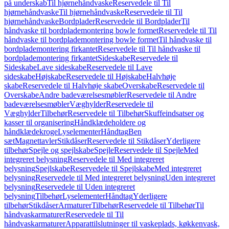
på underskab
Til hjørnehåndvaske
Reservedele til Til
hjørnehåndvaske
Til hjørnehåndvaske
Reservedele til Til
hjørnehåndvaske
Bordplader
Reservedele til Bordplader
Til
håndvaske til bordplademontering bowle formet
Reservedele til Til
håndvaske til bordplademontering bowle formet
Til håndvaske til
bordplademontering firkantet
Reservedele til Til håndvaske til
bordplademontering firkantet
Sideskabe
Reservedele til
Sideskabe
Lave sideskabe
Reservedele til Lave
sideskabe
Højskabe
Reservedele til Højskabe
Halvhøje
skabe
Reservedele til Halvhøje skabe
Overskabe
Reservedele til
Overskabe
Andre badeværelsesmøbler
Reservedele til Andre
badeværelsesmøbler
Væghylder
Reservedele til
Væghylder
Tilbehør
Reservedele til Tilbehør
Skuffeindsatser og
kasser til organisering
Håndklædeholdere og
håndklædekroge
Lyselementer
Håndtag
Ben
sæt
Magnettavler
Stikdåser
Reservedele til Stikdåser
Yderligere
tilbehør
Spejle og spejlskabe
Spejle
Reservedele til Spejle
Med
integreret belysning
Reservedele til Med integreret
belysning
Spejlskabe
Reservedele til Spejlskabe
Med integreret
belysning
Reservedele til Med integreret belysning
Uden integreret
belysning
Reservedele til Uden integreret
belysning
Tilbehør
Lyselementer
Håndtag
Yderligere
tilbehør
Stikdåser
Armaturer
Tilbehør
Reservedele til Tilbehør
Til
håndvaskarmaturer
Reservedele til Til
håndvaskarmaturer
Apparattilslutninger til vaskeplads, køkkenvask,