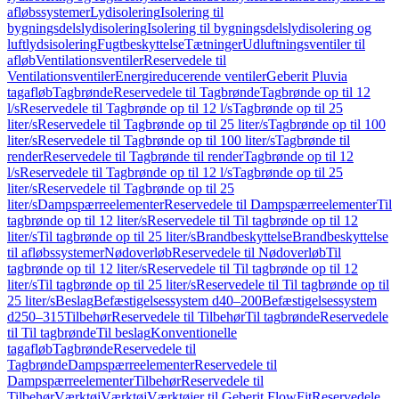
afløbssystemer
Lydisolering
Isolering til
bygningsdelslydisolering
Isolering til bygningsdelslydisolering og
luftlydsisolering
Fugtbeskyttelse
Tætninger
Udluftningsventiler til
afløb
Ventilationsventiler
Reservedele til
Ventilationsventiler
Energireducerende ventiler
Geberit Pluvia
tagafløb
Tagbrønde
Reservedele til Tagbrønde
Tagbrønde op til 12
l/s
Reservedele til Tagbrønde op til 12 l/s
Tagbrønde op til 25
liter/s
Reservedele til Tagbrønde op til 25 liter/s
Tagbrønde op til 100
liter/s
Reservedele til Tagbrønde op til 100 liter/s
Tagbrønde til
render
Reservedele til Tagbrønde til render
Tagbrønde op til 12
l/s
Reservedele til Tagbrønde op til 12 l/s
Tagbrønde op til 25
liter/s
Reservedele til Tagbrønde op til 25
liter/s
Dampspærreelementer
Reservedele til Dampspærreelementer
Til
tagbrønde op til 12 liter/s
Reservedele til Til tagbrønde op til 12
liter/s
Til tagbrønde op til 25 liter/s
Brandbeskyttelse
Brandbeskyttelse
til afløbssystemer
Nødoverløb
Reservedele til Nødoverløb
Til
tagbrønde op til 12 liter/s
Reservedele til Til tagbrønde op til 12
liter/s
Til tagbrønde op til 25 liter/s
Reservedele til Til tagbrønde op til
25 liter/s
Beslag
Befæstigelsessystem d40–200
Befæstigelsessystem
d250–315
Tilbehør
Reservedele til Tilbehør
Til tagbrønde
Reservedele
til Til tagbrønde
Til beslag
Konventionelle
tagafløb
Tagbrønde
Reservedele til
Tagbrønde
Dampspærreelementer
Reservedele til
Dampspærreelementer
Tilbehør
Reservedele til
Tilbehør
Værktøj
Værktøj
Værktøjer til Geberit FlowFit
Reservedele