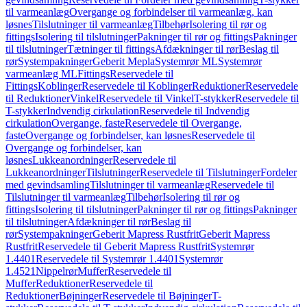
til varmeanlæg
Overgange og forbindelser til varmeanlæg, kan
løsnes
Tilslutninger til varmeanlæg
Tilbehør
Isolering til rør og
fittings
Isolering til tilslutninger
Pakninger til rør og fittings
Pakninger
til tilslutninger
Tætninger til fittings
Afdækninger til rør
Beslag til
rør
Systempakninger
Geberit Mepla
Systemrør ML
Systemrør
varmeanlæg ML
Fittings
Reservedele til
Fittings
Koblinger
Reservedele til Koblinger
Reduktioner
Reservedele
til Reduktioner
Vinkel
Reservedele til Vinkel
T-stykker
Reservedele til
T-stykker
Indvendig cirkulation
Reservedele til Indvendig
cirkulation
Overgange, faste
Reservedele til Overgange,
faste
Overgange og forbindelser, kan løsnes
Reservedele til
Overgange og forbindelser, kan
løsnes
Lukkeanordninger
Reservedele til
Lukkeanordninger
Tilslutninger
Reservedele til Tilslutninger
Fordeler
med gevindsamling
Tilslutninger til varmeanlæg
Reservedele til
Tilslutninger til varmeanlæg
Tilbehør
Isolering til rør og
fittings
Isolering til tilslutninger
Pakninger til rør og fittings
Pakninger
til tilslutninger
Afdækninger til rør
Beslag til
rør
Systempakninger
Geberit Mapress Rustfrit
Geberit Mapress
Rustfrit
Reservedele til Geberit Mapress Rustfrit
Systemrør
1.4401
Reservedele til Systemrør 1.4401
Systemrør
1.4521
Nippelrør
Muffer
Reservedele til
Muffer
Reduktioner
Reservedele til
Reduktioner
Bøjninger
Reservedele til Bøjninger
T-