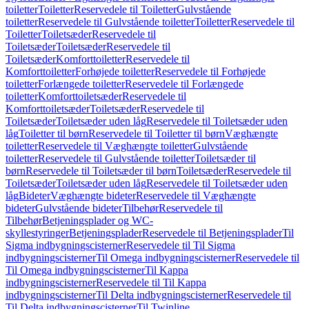
toiletter
Toiletter
Reservedele til Toiletter
Gulvstående
toiletter
Reservedele til Gulvstående toiletter
Toiletter
Reservedele til
Toiletter
Toiletsæder
Reservedele til
Toiletsæder
Toiletsæder
Reservedele til
Toiletsæder
Komforttoiletter
Reservedele til
Komforttoiletter
Forhøjede toiletter
Reservedele til Forhøjede
toiletter
Forlængede toiletter
Reservedele til Forlængede
toiletter
Komforttoiletsæder
Reservedele til
Komforttoiletsæder
Toiletsæder
Reservedele til
Toiletsæder
Toiletsæder uden låg
Reservedele til Toiletsæder uden
låg
Toiletter til børn
Reservedele til Toiletter til børn
Væghængte
toiletter
Reservedele til Væghængte toiletter
Gulvstående
toiletter
Reservedele til Gulvstående toiletter
Toiletsæder til
børn
Reservedele til Toiletsæder til børn
Toiletsæder
Reservedele til
Toiletsæder
Toiletsæder uden låg
Reservedele til Toiletsæder uden
låg
Bideter
Væghængte bideter
Reservedele til Væghængte
bideter
Gulvstående bideter
Tilbehør
Reservedele til
Tilbehør
Betjeningsplader og WC-
skyllestyringer
Betjeningsplader
Reservedele til Betjeningsplader
Til
Sigma indbygningscisterner
Reservedele til Til Sigma
indbygningscisterner
Til Omega indbygningscisterner
Reservedele til
Til Omega indbygningscisterner
Til Kappa
indbygningscisterner
Reservedele til Til Kappa
indbygningscisterner
Til Delta indbygningscisterner
Reservedele til
Til Delta indbygningscisterner
Til Twinline