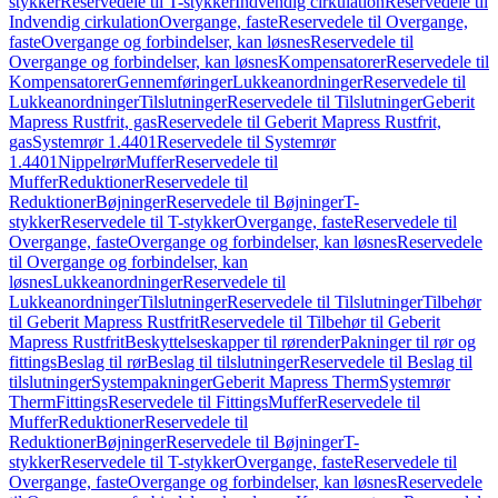
stykker
Reservedele til T-stykker
Indvendig cirkulation
Reservedele til
Indvendig cirkulation
Overgange, faste
Reservedele til Overgange,
faste
Overgange og forbindelser, kan løsnes
Reservedele til
Overgange og forbindelser, kan løsnes
Kompensatorer
Reservedele til
Kompensatorer
Gennemføringer
Lukkeanordninger
Reservedele til
Lukkeanordninger
Tilslutninger
Reservedele til Tilslutninger
Geberit
Mapress Rustfrit, gas
Reservedele til Geberit Mapress Rustfrit,
gas
Systemrør 1.4401
Reservedele til Systemrør
1.4401
Nippelrør
Muffer
Reservedele til
Muffer
Reduktioner
Reservedele til
Reduktioner
Bøjninger
Reservedele til Bøjninger
T-
stykker
Reservedele til T-stykker
Overgange, faste
Reservedele til
Overgange, faste
Overgange og forbindelser, kan løsnes
Reservedele
til Overgange og forbindelser, kan
løsnes
Lukkeanordninger
Reservedele til
Lukkeanordninger
Tilslutninger
Reservedele til Tilslutninger
Tilbehør
til Geberit Mapress Rustfrit
Reservedele til Tilbehør til Geberit
Mapress Rustfrit
Beskyttelseskapper til rørender
Pakninger til rør og
fittings
Beslag til rør
Beslag til tilslutninger
Reservedele til Beslag til
tilslutninger
Systempakninger
Geberit Mapress Therm
Systemrør
Therm
Fittings
Reservedele til Fittings
Muffer
Reservedele til
Muffer
Reduktioner
Reservedele til
Reduktioner
Bøjninger
Reservedele til Bøjninger
T-
stykker
Reservedele til T-stykker
Overgange, faste
Reservedele til
Overgange, faste
Overgange og forbindelser, kan løsnes
Reservedele