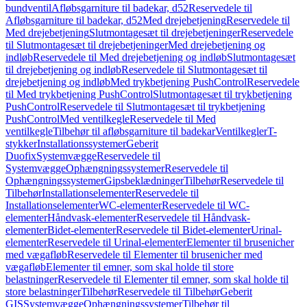
bundventil
Afløbsgarniture til badekar, d52
Reservedele til
Afløbsgarniture til badekar, d52
Med drejebetjening
Reservedele til
Med drejebetjening
Slutmontagesæt til drejebetjeninger
Reservedele
til Slutmontagesæt til drejebetjeninger
Med drejebetjening og
indløb
Reservedele til Med drejebetjening og indløb
Slutmontagesæt
til drejebetjening og indløb
Reservedele til Slutmontagesæt til
drejebetjening og indløb
Med trykbetjening PushControl
Reservedele
til Med trykbetjening PushControl
Slutmontagesæt til trykbetjening
PushControl
Reservedele til Slutmontagesæt til trykbetjening
PushControl
Med ventilkegle
Reservedele til Med
ventilkegle
Tilbehør til afløbsgarniture til badekar
Ventilkegler
T-
stykker
Installationssystemer
Geberit
Duofix
Systemvægge
Reservedele til
Systemvægge
Ophængningssystemer
Reservedele til
Ophængningssystemer
Gipsbeklædninger
Tilbehør
Reservedele til
Tilbehør
Installationselementer
Reservedele til
Installationselementer
WC-elementer
Reservedele til WC-
elementer
Håndvask-elementer
Reservedele til Håndvask-
elementer
Bidet-elementer
Reservedele til Bidet-elementer
Urinal-
elementer
Reservedele til Urinal-elementer
Elementer til brusenicher
med vægafløb
Reservedele til Elementer til brusenicher med
vægafløb
Elementer til emner, som skal holde til store
belastninger
Reservedele til Elementer til emner, som skal holde til
store belastninger
Tilbehør
Reservedele til Tilbehør
Geberit
GIS
Systemvægge
Ophængningssystemer
Tilbehør til