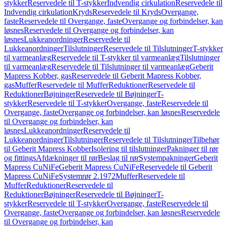
stykker
Reservedele til T-stykker
Indvendig cirkulation
Reservedele til
Indvendig cirkulation
Kryds
Reservedele til Kryds
Overgange,
faste
Reservedele til Overgange, faste
Overgange og forbindelser, kan
løsnes
Reservedele til Overgange og forbindelser, kan
løsnes
Lukkeanordninger
Reservedele til
Lukkeanordninger
Tilslutninger
Reservedele til Tilslutninger
T-stykker
til varmeanlæg
Reservedele til T-stykker til varmeanlæg
Tilslutninger
til varmeanlæg
Reservedele til Tilslutninger til varmeanlæg
Geberit
Mapress Kobber, gas
Reservedele til Geberit Mapress Kobber,
gas
Muffer
Reservedele til Muffer
Reduktioner
Reservedele til
Reduktioner
Bøjninger
Reservedele til Bøjninger
T-
stykker
Reservedele til T-stykker
Overgange, faste
Reservedele til
Overgange, faste
Overgange og forbindelser, kan løsnes
Reservedele
til Overgange og forbindelser, kan
løsnes
Lukkeanordninger
Reservedele til
Lukkeanordninger
Tilslutninger
Reservedele til Tilslutninger
Tilbehør
til Geberit Mapress Kobber
Isolering til tilslutninger
Pakninger til rør
og fittings
Afdækninger til rør
Beslag til rør
Systempakninger
Geberit
Mapress CuNiFe
Geberit Mapress CuNiFe
Reservedele til Geberit
Mapress CuNiFe
Systemrør 2.1972
Muffer
Reservedele til
Muffer
Reduktioner
Reservedele til
Reduktioner
Bøjninger
Reservedele til Bøjninger
T-
stykker
Reservedele til T-stykker
Overgange, faste
Reservedele til
Overgange, faste
Overgange og forbindelser, kan løsnes
Reservedele
til Overgange og forbindelser, kan