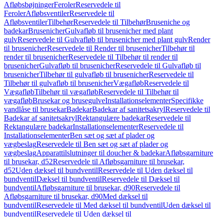
Afløbsbøjninger
Feroler
Reservedele til
Feroler
Afløbsventiler
Reservedele til
Afløbsventiler
Tilbehør
Reservedele til Tilbehør
Bruseniche og
badekar
Brusenicher
Gulvafløb til brusenicher med plant
gulv
Reservedele til Gulvafløb til brusenicher med plant gulv
Render
til brusenicher
Reservedele til Render til brusenicher
Tilbehør til
render til brusenicher
Reservedele til Tilbehør til render til
brusenicher
Gulvafløb til brusenicher
Reservedele til Gulvafløb til
brusenicher
Tilbehør til gulvafløb til brusenicher
Reservedele til
Tilbehør til gulvafløb til brusenicher
Vægafløb
Reservedele til
Vægafløb
Tilbehør til vægafløb
Reservedele til Tilbehør til
vægafløb
Brusekar og brusegulve
Installationselementer
Specifikke
vandlåse til brusekar
Badekar
Badekar af sanitetsakryl
Reservedele til
Badekar af sanitetsakryl
Rektangulære badekar
Reservedele til
Rektangulære badekar
Installationselementer
Reservedele til
Installationselementer
Ben sæt og sæt af plader og
vægbeslag
Reservedele til Ben sæt og sæt af plader og
vægbeslag
Apparattilslutninger til doucher & badekar
Afløbsgarniture
til brusekar, d52
Reservedele til Afløbsgarniture til brusekar,
d52
Uden dæksel til bundventil
Reservedele til Uden dæksel til
bundventil
Dæksel til bundventil
Reservedele til Dæksel til
bundventil
Afløbsgarniture til brusekar, d90
Reservedele til
Afløbsgarniture til brusekar, d90
Med dæksel til
bundventil
Reservedele til Med dæksel til bundventil
Uden dæksel til
bundventil
Reservedele til Uden dæksel til