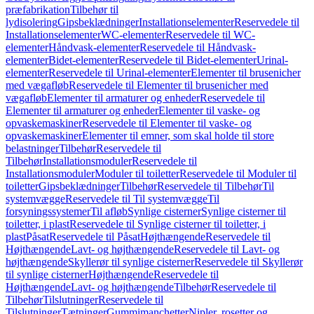
præfabrikation
Tilbehør til
lydisolering
Gipsbeklædninger
Installationselementer
Reservedele til
Installationselementer
WC-elementer
Reservedele til WC-
elementer
Håndvask-elementer
Reservedele til Håndvask-
elementer
Bidet-elementer
Reservedele til Bidet-elementer
Urinal-
elementer
Reservedele til Urinal-elementer
Elementer til brusenicher
med vægafløb
Reservedele til Elementer til brusenicher med
vægafløb
Elementer til armaturer og enheder
Reservedele til
Elementer til armaturer og enheder
Elementer til vaske- og
opvaskemaskiner
Reservedele til Elementer til vaske- og
opvaskemaskiner
Elementer til emner, som skal holde til store
belastninger
Tilbehør
Reservedele til
Tilbehør
Installationsmoduler
Reservedele til
Installationsmoduler
Moduler til toiletter
Reservedele til Moduler til
toiletter
Gipsbeklædninger
Tilbehør
Reservedele til Tilbehør
Til
systemvægge
Reservedele til Til systemvægge
Til
forsyningssystemer
Til afløb
Synlige cisterner
Synlige cisterner til
toiletter, i plast
Reservedele til Synlige cisterner til toiletter, i
plast
Påsat
Reservedele til Påsat
Højthængende
Reservedele til
Højthængende
Lavt- og højthængende
Reservedele til Lavt- og
højthængende
Skyllerør til synlige cisterner
Reservedele til Skyllerør
til synlige cisterner
Højthængende
Reservedele til
Højthængende
Lavt- og højthængende
Tilbehør
Reservedele til
Tilbehør
Tilslutninger
Reservedele til
Tilslutninger
Tætninger
Gummimanchetter
Nipler, rosetter og