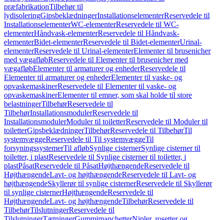
præfabrikation
Tilbehør til
lydisolering
Gipsbeklædninger
Installationselementer
Reservedele til
Installationselementer
WC-elementer
Reservedele til WC-
elementer
Håndvask-elementer
Reservedele til Håndvask-
elementer
Bidet-elementer
Reservedele til Bidet-elementer
Urinal-
elementer
Reservedele til Urinal-elementer
Elementer til brusenicher
med vægafløb
Reservedele til Elementer til brusenicher med
vægafløb
Elementer til armaturer og enheder
Reservedele til
Elementer til armaturer og enheder
Elementer til vaske- og
opvaskemaskiner
Reservedele til Elementer til vaske- og
opvaskemaskiner
Elementer til emner, som skal holde til store
belastninger
Tilbehør
Reservedele til
Tilbehør
Installationsmoduler
Reservedele til
Installationsmoduler
Moduler til toiletter
Reservedele til Moduler til
toiletter
Gipsbeklædninger
Tilbehør
Reservedele til Tilbehør
Til
systemvægge
Reservedele til Til systemvægge
Til
forsyningssystemer
Til afløb
Synlige cisterner
Synlige cisterner til
toiletter, i plast
Reservedele til Synlige cisterner til toiletter, i
plast
Påsat
Reservedele til Påsat
Højthængende
Reservedele til
Højthængende
Lavt- og højthængende
Reservedele til Lavt- og
højthængende
Skyllerør til synlige cisterner
Reservedele til Skyllerør
til synlige cisterner
Højthængende
Reservedele til
Højthængende
Lavt- og højthængende
Tilbehør
Reservedele til
Tilbehør
Tilslutninger
Reservedele til
Tilslutninger
Tætninger
Gummimanchetter
Nipler, rosetter og