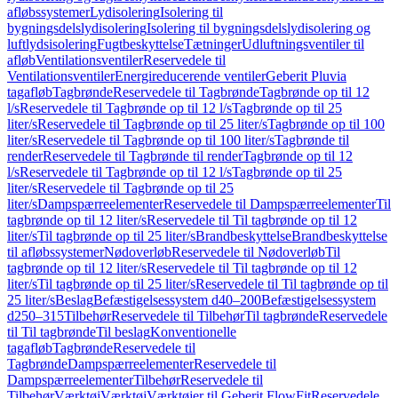
afløbssystemer
Lydisolering
Isolering til
bygningsdelslydisolering
Isolering til bygningsdelslydisolering og
luftlydsisolering
Fugtbeskyttelse
Tætninger
Udluftningsventiler til
afløb
Ventilationsventiler
Reservedele til
Ventilationsventiler
Energireducerende ventiler
Geberit Pluvia
tagafløb
Tagbrønde
Reservedele til Tagbrønde
Tagbrønde op til 12
l/s
Reservedele til Tagbrønde op til 12 l/s
Tagbrønde op til 25
liter/s
Reservedele til Tagbrønde op til 25 liter/s
Tagbrønde op til 100
liter/s
Reservedele til Tagbrønde op til 100 liter/s
Tagbrønde til
render
Reservedele til Tagbrønde til render
Tagbrønde op til 12
l/s
Reservedele til Tagbrønde op til 12 l/s
Tagbrønde op til 25
liter/s
Reservedele til Tagbrønde op til 25
liter/s
Dampspærreelementer
Reservedele til Dampspærreelementer
Til
tagbrønde op til 12 liter/s
Reservedele til Til tagbrønde op til 12
liter/s
Til tagbrønde op til 25 liter/s
Brandbeskyttelse
Brandbeskyttelse
til afløbssystemer
Nødoverløb
Reservedele til Nødoverløb
Til
tagbrønde op til 12 liter/s
Reservedele til Til tagbrønde op til 12
liter/s
Til tagbrønde op til 25 liter/s
Reservedele til Til tagbrønde op til
25 liter/s
Beslag
Befæstigelsessystem d40–200
Befæstigelsessystem
d250–315
Tilbehør
Reservedele til Tilbehør
Til tagbrønde
Reservedele
til Til tagbrønde
Til beslag
Konventionelle
tagafløb
Tagbrønde
Reservedele til
Tagbrønde
Dampspærreelementer
Reservedele til
Dampspærreelementer
Tilbehør
Reservedele til
Tilbehør
Værktøj
Værktøj
Værktøjer til Geberit FlowFit
Reservedele