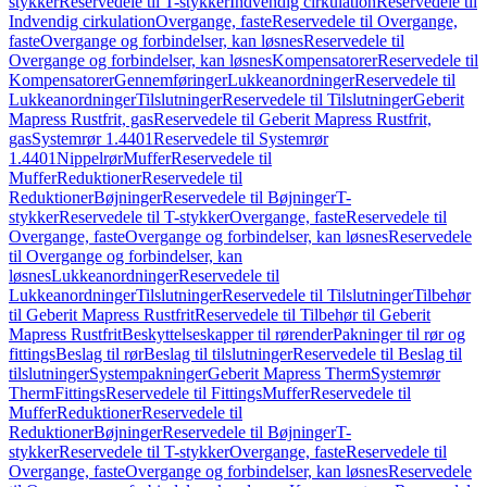
stykker
Reservedele til T-stykker
Indvendig cirkulation
Reservedele til
Indvendig cirkulation
Overgange, faste
Reservedele til Overgange,
faste
Overgange og forbindelser, kan løsnes
Reservedele til
Overgange og forbindelser, kan løsnes
Kompensatorer
Reservedele til
Kompensatorer
Gennemføringer
Lukkeanordninger
Reservedele til
Lukkeanordninger
Tilslutninger
Reservedele til Tilslutninger
Geberit
Mapress Rustfrit, gas
Reservedele til Geberit Mapress Rustfrit,
gas
Systemrør 1.4401
Reservedele til Systemrør
1.4401
Nippelrør
Muffer
Reservedele til
Muffer
Reduktioner
Reservedele til
Reduktioner
Bøjninger
Reservedele til Bøjninger
T-
stykker
Reservedele til T-stykker
Overgange, faste
Reservedele til
Overgange, faste
Overgange og forbindelser, kan løsnes
Reservedele
til Overgange og forbindelser, kan
løsnes
Lukkeanordninger
Reservedele til
Lukkeanordninger
Tilslutninger
Reservedele til Tilslutninger
Tilbehør
til Geberit Mapress Rustfrit
Reservedele til Tilbehør til Geberit
Mapress Rustfrit
Beskyttelseskapper til rørender
Pakninger til rør og
fittings
Beslag til rør
Beslag til tilslutninger
Reservedele til Beslag til
tilslutninger
Systempakninger
Geberit Mapress Therm
Systemrør
Therm
Fittings
Reservedele til Fittings
Muffer
Reservedele til
Muffer
Reduktioner
Reservedele til
Reduktioner
Bøjninger
Reservedele til Bøjninger
T-
stykker
Reservedele til T-stykker
Overgange, faste
Reservedele til
Overgange, faste
Overgange og forbindelser, kan løsnes
Reservedele