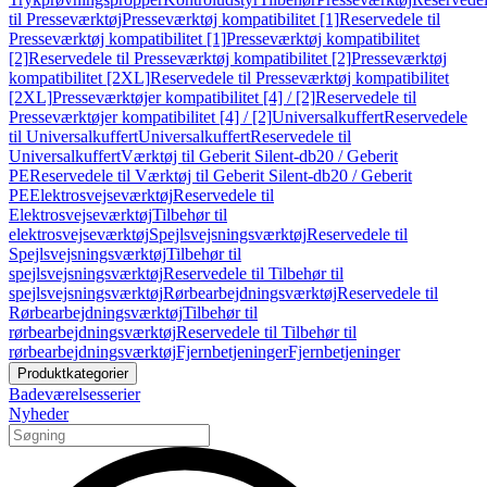
til Presseværktøj
Presseværktøj kompatibilitet [1]
Reservedele til
Presseværktøj kompatibilitet [1]
Presseværktøj kompatibilitet
[2]
Reservedele til Presseværktøj kompatibilitet [2]
Presseværktøj
kompatibilitet [2XL]
Reservedele til Presseværktøj kompatibilitet
[2XL]
Presseværktøjer kompatibilitet [4] / [2]
Reservedele til
Presseværktøjer kompatibilitet [4] / [2]
Universalkuffert
Reservedele
til Universalkuffert
Universalkuffert
Reservedele til
Universalkuffert
Værktøj til Geberit Silent-db20 / Geberit
PE
Reservedele til Værktøj til Geberit Silent-db20 / Geberit
PE
Elektrosvejseværktøj
Reservedele til
Elektrosvejseværktøj
Tilbehør til
elektrosvejseværktøj
Spejlsvejsningsværktøj
Reservedele til
Spejlsvejsningsværktøj
Tilbehør til
spejlsvejsningsværktøj
Reservedele til Tilbehør til
spejlsvejsningsværktøj
Rørbearbejdningsværktøj
Reservedele til
Rørbearbejdningsværktøj
Tilbehør til
rørbearbejdningsværktøj
Reservedele til Tilbehør til
rørbearbejdningsværktøj
Fjernbetjeninger
Fjernbetjeninger
Produktkategorier
Badeværelsesserier
Nyheder