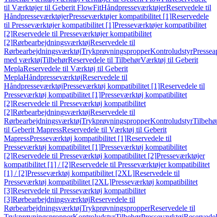
til Værktøjer til Geberit FlowFit
Håndpresseværktøjer
Reservedele til
Håndpresseværktøjer
Presseværktøjer kompatibilitet [1]
Reservedele
til Presseværktøjer kompatibilitet [1]
Presseværktøjer kompatibilitet
[2]
Reservedele til Presseværktøjer kompatibilitet
[2]
Rørbearbejdningsværktøj
Reservedele til
Rørbearbejdningsværktøj
Trykprøvningspropper
Kontroludstyr
Pressea
med værktøj
Tilbehør
Reservedele til Tilbehør
Værktøj til Geberit
Mepla
Reservedele til Værktøj til Geberit
Mepla
Håndpresseværktøj
Reservedele til
Håndpresseværktøj
Presseværktøj kompatibilitet [1]
Reservedele til
Presseværktøj kompatibilitet [1]
Presseværktøj kompatibilitet
[2]
Reservedele til Presseværktøj kompatibilitet
[2]
Rørbearbejdningsværktøj
Reservedele til
Rørbearbejdningsværktøj
Trykprøvningspropper
Kontroludstyr
Tilbehø
til Geberit Mapress
Reservedele til Værktøj til Geberit
Mapress
Presseværktøj kompatibilitet [1]
Reservedele til
Presseværktøj kompatibilitet [1]
Presseværktøj kompatibilitet
[2]
Reservedele til Presseværktøj kompatibilitet [2]
Presseværktøjer
kompatibilitet [1] / [2]
Reservedele til Presseværktøjer kompatibilitet
[1] / [2]
Presseværktøj kompatibilitet [2XL]
Reservedele til
Presseværktøj kompatibilitet [2XL]
Presseværktøj kompatibilitet
[3]
Reservedele til Presseværktøj kompatibilitet
[3]
Rørbearbejdningsværktøj
Reservedele til
Rørbearbejdningsværktøj
Trykprøvningspropper
Reservedele til
Trykprøvningspropper
Kontroludstyr
Tilbehør
Presseværktøj
Reservede