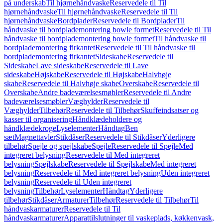
på underskab
Til hjørnehåndvaske
Reservedele til Til
hjørnehåndvaske
Til hjørnehåndvaske
Reservedele til Til
hjørnehåndvaske
Bordplader
Reservedele til Bordplader
Til
håndvaske til bordplademontering bowle formet
Reservedele til Til
håndvaske til bordplademontering bowle formet
Til håndvaske til
bordplademontering firkantet
Reservedele til Til håndvaske til
bordplademontering firkantet
Sideskabe
Reservedele til
Sideskabe
Lave sideskabe
Reservedele til Lave
sideskabe
Højskabe
Reservedele til Højskabe
Halvhøje
skabe
Reservedele til Halvhøje skabe
Overskabe
Reservedele til
Overskabe
Andre badeværelsesmøbler
Reservedele til Andre
badeværelsesmøbler
Væghylder
Reservedele til
Væghylder
Tilbehør
Reservedele til Tilbehør
Skuffeindsatser og
kasser til organisering
Håndklædeholdere og
håndklædekroge
Lyselementer
Håndtag
Ben
sæt
Magnettavler
Stikdåser
Reservedele til Stikdåser
Yderligere
tilbehør
Spejle og spejlskabe
Spejle
Reservedele til Spejle
Med
integreret belysning
Reservedele til Med integreret
belysning
Spejlskabe
Reservedele til Spejlskabe
Med integreret
belysning
Reservedele til Med integreret belysning
Uden integreret
belysning
Reservedele til Uden integreret
belysning
Tilbehør
Lyselementer
Håndtag
Yderligere
tilbehør
Stikdåser
Armaturer
Tilbehør
Reservedele til Tilbehør
Til
håndvaskarmaturer
Reservedele til Til
håndvaskarmaturer
Apparattilslutninger til vaskeplads, køkkenvask,