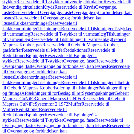
stykker
Reservedele til T-stykker
Indvendig cirkulation
Reservedele til
Indvendig cirkulation
Kryds
Reservedele til Kryds
Overgange,
faste
Reservedele til Overgange, faste
Overgange og forbindelser, kan
løsnes
Reservedele til Overgange og forbindelser, kan
løsnes
Lukkeanordninger
Reservedele til
Lukkeanordninger
Tilslutninger
Reservedele til Tilslutninger
T-stykker
til varmeanlæg
Reservedele til T-stykker til varmeanlæg
Tilslutninger
til varmeanlæg
Reservedele til Tilslutninger til varmeanlæg
Geberit
Mapress Kobber, gas
Reservedele til Geberit Mapress Kobber,
gas
Muffer
Reservedele til Muffer
Reduktioner
Reservedele til
Reduktioner
Bøjninger
Reservedele til Bøjninger
T-
stykker
Reservedele til T-stykker
Overgange, faste
Reservedele til
Overgange, faste
Overgange og forbindelser, kan løsnes
Reservedele
til Overgange og forbindelser, kan
løsnes
Lukkeanordninger
Reservedele til
Lukkeanordninger
Tilslutninger
Reservedele til Tilslutninger
Tilbehør
til Geberit Mapress Kobber
Isolering til tilslutninger
Pakninger til rør
og fittings
Afdækninger til rør
Beslag til rør
Systempakninger
Geberit
Mapress CuNiFe
Geberit Mapress CuNiFe
Reservedele til Geberit
Mapress CuNiFe
Systemrør 2.1972
Muffer
Reservedele til
Muffer
Reduktioner
Reservedele til
Reduktioner
Bøjninger
Reservedele til Bøjninger
T-
stykker
Reservedele til T-stykker
Overgange, faste
Reservedele til
Overgange, faste
Overgange og forbindelser, kan løsnes
Reservedele
til Overgange og forbindelser, kan