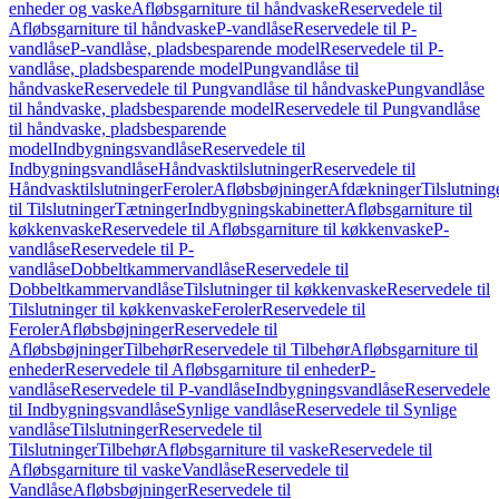
enheder og vaske
Afløbsgarniture til håndvaske
Reservedele til
Afløbsgarniture til håndvaske
P-vandlåse
Reservedele til P-
vandlåse
P-vandlåse, pladsbesparende model
Reservedele til P-
vandlåse, pladsbesparende model
Pungvandlåse til
håndvaske
Reservedele til Pungvandlåse til håndvaske
Pungvandlåse
til håndvaske, pladsbesparende model
Reservedele til Pungvandlåse
til håndvaske, pladsbesparende
model
Indbygningsvandlåse
Reservedele til
Indbygningsvandlåse
Håndvasktilslutninger
Reservedele til
Håndvasktilslutninger
Feroler
Afløbsbøjninger
Afdækninger
Tilslutning
til Tilslutninger
Tætninger
Indbygningskabinetter
Afløbsgarniture til
køkkenvaske
Reservedele til Afløbsgarniture til køkkenvaske
P-
vandlåse
Reservedele til P-
vandlåse
Dobbeltkammervandlåse
Reservedele til
Dobbeltkammervandlåse
Tilslutninger til køkkenvaske
Reservedele til
Tilslutninger til køkkenvaske
Feroler
Reservedele til
Feroler
Afløbsbøjninger
Reservedele til
Afløbsbøjninger
Tilbehør
Reservedele til Tilbehør
Afløbsgarniture til
enheder
Reservedele til Afløbsgarniture til enheder
P-
vandlåse
Reservedele til P-vandlåse
Indbygningsvandlåse
Reservedele
til Indbygningsvandlåse
Synlige vandlåse
Reservedele til Synlige
vandlåse
Tilslutninger
Reservedele til
Tilslutninger
Tilbehør
Afløbsgarniture til vaske
Reservedele til
Afløbsgarniture til vaske
Vandlåse
Reservedele til
Vandlåse
Afløbsbøjninger
Reservedele til