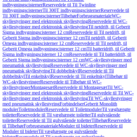
indbygningscisterner
Reservedele til Til Twinline
indbygningscisterner
Til 300T indbygningscisterner
Reservedele til
Til 300T indbygningscisterner
Tilbehør
Forbrugsmateriale
WC-
skyllestyringer med elektronisk skyllestyring
Reservedele til WC-
skyllestyringer med elektronisk skyllestyring
Til netdrift, til Geberit
Sigma indbygningscisterner 12 cm
Reservedele til Til netdrift, til
Geberit Sigma indbygningscisterner 12 cm
Til netdrift, til Geberit
Omega indbygningscisterner 12 cm
Reservedele til Til netdrift, til
Geberit Omega indbygningscisterner 12 cm
Til batteridrift, til Geberit
Sigma indbygningscisterner 12 cm
Reservedele til Til batteridrift, til
Geberit Sigma indbygningscisterner 12 cm
WC-skyllestyringer med
pneumatisk skyllestyring
Reservedele til WC-skyllestyringer med
pneumatisk skyllestyring
Til dobbeltskyl
Reservedele til Til
dobbeltskyl
Til enkeltskyl
Reservedele til Til enkeltskyl
Tilbehør til
WC-skyllestyringer
Reservedele til Tilbehør til WC-
skyllestyringer
Montagesæt
Reservedele til Montagesæt
Til WC-
skyllestyringer med elektronisk skyllestyring
Reservedele til Til WC-
skyllestyringer med elektronisk skyllestyring
Til WC-skyllestyringer
med pneumatisk skyllestyring
Forbindelser
Geberit Monolith
moduler
Toiletmoduler
Reservedele til Toiletmoduler
Til væghængte
toiletter
Reservedele til Til væghængte toiletter
Til gulvstående
toiletter
Reservedele til Til gulvstående toiletter
Tilbehør
Reservedele
til Tilbehør
Forbrugsmateriale
Moduler til bideter
Reservedele til
Moduler til bideter
Til væghængte og gulvstående
bideter
Reservedele til Til væghængte og gulvstående