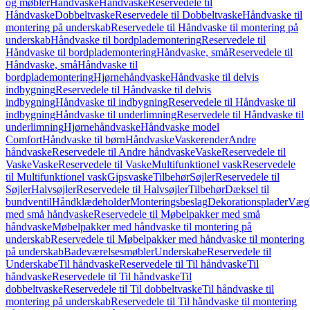
og møbler
Håndvaske
Håndvaske
Reservedele til
Håndvaske
Dobbeltvaske
Reservedele til Dobbeltvaske
Håndvaske til
montering på underskab
Reservedele til Håndvaske til montering på
underskab
Håndvaske til bordplademontering
Reservedele til
Håndvaske til bordplademontering
Håndvaske, små
Reservedele til
Håndvaske, små
Håndvaske til
bordplademontering
Hjørnehåndvaske
Håndvaske til delvis
indbygning
Reservedele til Håndvaske til delvis
indbygning
Håndvaske til indbygning
Reservedele til Håndvaske til
indbygning
Håndvaske til underlimning
Reservedele til Håndvaske til
underlimning
Hjørnehåndvaske
Håndvaske model
Comfort
Håndvaske til børn
Håndvaske
Vaskerender
Andre
håndvaske
Reservedele til Andre håndvaske
Vaske
Reservedele til
Vaske
Vaske
Reservedele til Vaske
Multifunktionel vask
Reservedele
til Multifunktionel vask
Gipsvaske
Tilbehør
Søjler
Reservedele til
Søjler
Halvsøjler
Reservedele til Halvsøjler
Tilbehør
Dæksel til
bundventil
Håndklædeholder
Monteringsbeslag
Dekorationsplader
Vægh
med små håndvaske
Reservedele til Møbelpakker med små
håndvaske
Møbelpakker med håndvaske til montering på
underskab
Reservedele til Møbelpakker med håndvaske til montering
på underskab
Badeværelsesmøbler
Underskabe
Reservedele til
Underskabe
Til håndvaske
Reservedele til Til håndvaske
Til
håndvaske
Reservedele til Til håndvaske
Til
dobbeltvaske
Reservedele til Til dobbeltvaske
Til håndvaske til
montering på underskab
Reservedele til Til håndvaske til montering