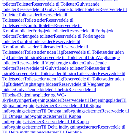
toiletter
Toiletter
Reservedele til Toiletter
Gulvstående
toiletter
Reservedele til Gulvstående toiletter
Toiletter
Reservedele til
Toiletter
Toiletsæder
Reservedele til
Toiletsæder
Toiletsæder
Reservedele til
Toiletsæder
Komforttoiletter
Reservedele til
Komforttoiletter
Forhøjede toiletter
Reservedele til Forhøjede
toiletter
Forlængede toiletter
Reservedele til Forlængede
toiletter
Komforttoiletsæder
Reservedele til
Komforttoiletsæder
Toiletsæder
Reservedele til
Toiletsæder
Toiletsæder uden låg
Reservedele til Toiletsæder uden
låg
Toiletter til børn
Reservedele til Toiletter til børn
Væghængte
toiletter
Reservedele til Væghængte toiletter
Gulvstående
toiletter
Reservedele til Gulvstående toiletter
Toiletsæder til
børn
Reservedele til Toiletsæder til børn
Toiletsæder
Reservedele til
Toiletsæder
Toiletsæder uden låg
Reservedele til Toiletsæder uden
låg
Bideter
Væghængte bideter
Reservedele til Væghængte
bideter
Gulvstående bideter
Tilbehør
Reservedele til
Tilbehør
Betjeningsplader og WC-
skyllestyringer
Betjeningsplader
Reservedele til Betjeningsplader
Til
Sigma indbygningscisterner
Reservedele til Til Sigma
indbygningscisterner
Til Omega indbygningscisterner
Reservedele til
Til Omega indbygningscisterner
Til Kappa
indbygningscisterner
Reservedele til Til Kappa
indbygningscisterner
Til Delta indbygningscisterner
Reservedele til
Til Delta indbygningscisterner
Til Twinline