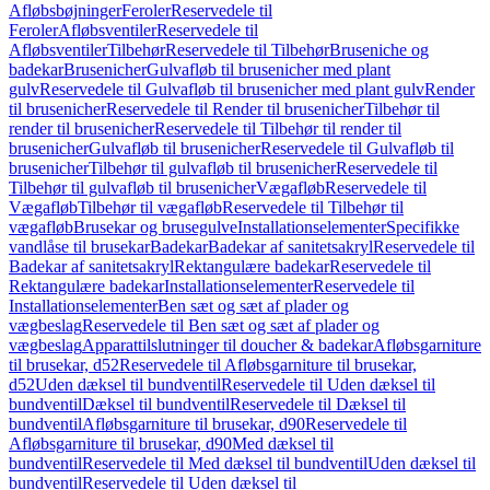
Afløbsbøjninger
Feroler
Reservedele til
Feroler
Afløbsventiler
Reservedele til
Afløbsventiler
Tilbehør
Reservedele til Tilbehør
Bruseniche og
badekar
Brusenicher
Gulvafløb til brusenicher med plant
gulv
Reservedele til Gulvafløb til brusenicher med plant gulv
Render
til brusenicher
Reservedele til Render til brusenicher
Tilbehør til
render til brusenicher
Reservedele til Tilbehør til render til
brusenicher
Gulvafløb til brusenicher
Reservedele til Gulvafløb til
brusenicher
Tilbehør til gulvafløb til brusenicher
Reservedele til
Tilbehør til gulvafløb til brusenicher
Vægafløb
Reservedele til
Vægafløb
Tilbehør til vægafløb
Reservedele til Tilbehør til
vægafløb
Brusekar og brusegulve
Installationselementer
Specifikke
vandlåse til brusekar
Badekar
Badekar af sanitetsakryl
Reservedele til
Badekar af sanitetsakryl
Rektangulære badekar
Reservedele til
Rektangulære badekar
Installationselementer
Reservedele til
Installationselementer
Ben sæt og sæt af plader og
vægbeslag
Reservedele til Ben sæt og sæt af plader og
vægbeslag
Apparattilslutninger til doucher & badekar
Afløbsgarniture
til brusekar, d52
Reservedele til Afløbsgarniture til brusekar,
d52
Uden dæksel til bundventil
Reservedele til Uden dæksel til
bundventil
Dæksel til bundventil
Reservedele til Dæksel til
bundventil
Afløbsgarniture til brusekar, d90
Reservedele til
Afløbsgarniture til brusekar, d90
Med dæksel til
bundventil
Reservedele til Med dæksel til bundventil
Uden dæksel til
bundventil
Reservedele til Uden dæksel til