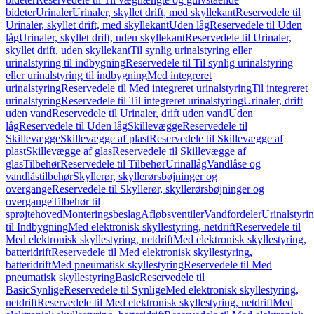
bideter
Urinaler
Urinaler, skyllet drift, med skyllekant
Reservedele til
Urinaler, skyllet drift, med skyllekant
Uden låg
Reservedele til Uden
låg
Urinaler, skyllet drift, uden skyllekant
Reservedele til Urinaler,
skyllet drift, uden skyllekant
Til synlig urinalstyring eller
urinalstyring til indbygning
Reservedele til Til synlig urinalstyring
eller urinalstyring til indbygning
Med integreret
urinalstyring
Reservedele til Med integreret urinalstyring
Til integreret
urinalstyring
Reservedele til Til integreret urinalstyring
Urinaler, drift
uden vand
Reservedele til Urinaler, drift uden vand
Uden
låg
Reservedele til Uden låg
Skillevægge
Reservedele til
Skillevægge
Skillevægge af plast
Reservedele til Skillevægge af
plast
Skillevægge af glas
Reservedele til Skillevægge af
glas
Tilbehør
Reservedele til Tilbehør
Urinallåg
Vandlåse og
vandlåstilbehør
Skyllerør, skyllerørsbøjninger og
overgange
Reservedele til Skyllerør, skyllerørsbøjninger og
overgange
Tilbehør til
sprøjtehoved
Monteringsbeslag
Afløbsventiler
Vandfordeler
Urinalstyri
til Indbygning
Med elektronisk skyllestyring, netdrift
Reservedele til
Med elektronisk skyllestyring, netdrift
Med elektronisk skyllestyring,
batteridrift
Reservedele til Med elektronisk skyllestyring,
batteridrift
Med pneumatisk skyllestyring
Reservedele til Med
pneumatisk skyllestyring
Basic
Reservedele til
Basic
Synlige
Reservedele til Synlige
Med elektronisk skyllestyring,
netdrift
Reservedele til Med elektronisk skyllestyring, netdrift
Med