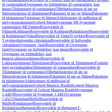
til varmeanlæg
Overgange og forbindelser til varmeanlæg, kan
løsnes
Tilslutninger til varmeanlæg
Tilbehør
Isolering til rør og
fittings
Isolering til tilslutninger
Pakninger til rør og fittings
Pakninger
til tilslutninger
Tætninger til fittings
Afdækninger til rør
Beslag til
rør
Systempakninger
Geberit Mepla
Systemrør ML
Systemrør
varmeanlæg ML
Fittings
Reservedele til
Fittings
Koblinger
Reservedele til Koblinger
Reduktioner
Reservedele
til Reduktioner
Vinkel
Reservedele til Vinkel
T-stykker
Reservedele til
T-stykker
Indvendig cirkulation
Reservedele til Indvendig
cirkulation
Overgange, faste
Reservedele til Overgange,
faste
Overgange og forbindelser, kan løsnes
Reservedele til
Overgange og forbindelser, kan
løsnes
Lukkeanordninger
Reservedele til
Lukkeanordninger
Tilslutninger
Reservedele til Tilslutninger
Fordeler
med gevindsamling
Tilslutninger til varmeanlæg
Reservedele til
Tilslutninger til varmeanlæg
Tilbehør
Isolering til rør og
fittings
Isolering til tilslutninger
Pakninger til rør og fittings
Pakninger
til tilslutninger
Afdækninger til rør
Beslag til
rør
Systempakninger
Geberit Mapress Rustfrit
Geberit Mapress
Rustfrit
Reservedele til Geberit Mapress Rustfrit
Systemrør
1.4401
Reservedele til Systemrør 1.4401
Systemrør
1.4521
Nippelrør
Muffer
Reservedele til
Muffer
Reduktioner
Reservedele til
Reduktioner
Bøjninger
Reservedele til Bøjninger
T-