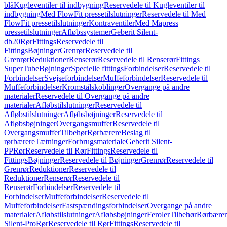
blå
Kugleventiler til indbygning
Reservedele til Kugleventiler til
indbygning
Med FlowFit pressetilslutninger
Reservedele til Med
FlowFit pressetilslutninger
Kontraventiler
Med Mapress
pressetilslutninger
Afløbssystemer
Geberit Silent-
db20
Rør
Fittings
Reservedele til
Fittings
Bøjninger
Grenrør
Reservedele til
Grenrør
Reduktioner
Renserør
Reservedele til Renserør
Fittings
SuperTube
Bøjninger
Specielle fittings
Forbindelser
Reservedele til
Forbindelser
Svejseforbindelser
Muffeforbindelser
Reservedele til
Muffeforbindelser
Kromstålskoblinger
Overgange på andre
materialer
Reservedele til Overgange på andre
materialer
Afløbstilslutninger
Reservedele til
Afløbstilslutninger
Afløbsbøjninger
Reservedele til
Afløbsbøjninger
Overgangsmuffer
Reservedele til
Overgangsmuffer
Tilbehør
Rørbærere
Beslag til
rørbærere
Tætninger
Forbrugsmateriale
Geberit Silent-
PP
Rør
Reservedele til Rør
Fittings
Reservedele til
Fittings
Bøjninger
Reservedele til Bøjninger
Grenrør
Reservedele til
Grenrør
Reduktioner
Reservedele til
Reduktioner
Renserør
Reservedele til
Renserør
Forbindelser
Reservedele til
Forbindelser
Muffeforbindelser
Reservedele til
Muffeforbindelser
Fastspændingsforbindelser
Overgange på andre
materialer
Afløbstilslutninger
Afløbsbøjninger
Feroler
Tilbehør
Rørbærer
Silent-Pro
Rør
Reservedele til Rør
Fittings
Reservedele til