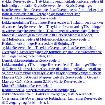
stykker
Reservedele til T-stykker
Indvendig cirkulation
Reservedele til
Indvendig cirkulation
Kryds
Reservedele til Kryds
Overgange,
faste
Reservedele til Overgange, faste
Overgange og forbindelser, kan
løsnes
Reservedele til Overgange og forbindelser, kan
løsnes
Lukkeanordninger
Reservedele til
Lukkeanordninger
Tilslutninger
Reservedele til Tilslutninger
T-stykker
til varmeanlæg
Reservedele til T-stykker til varmeanlæg
Tilslutninger
til varmeanlæg
Reservedele til Tilslutninger til varmeanlæg
Geberit
Mapress Kobber, gas
Reservedele til Geberit Mapress Kobber,
gas
Muffer
Reservedele til Muffer
Reduktioner
Reservedele til
Reduktioner
Bøjninger
Reservedele til Bøjninger
T-
stykker
Reservedele til T-stykker
Overgange, faste
Reservedele til
Overgange, faste
Overgange og forbindelser, kan løsnes
Reservedele
til Overgange og forbindelser, kan
løsnes
Lukkeanordninger
Reservedele til
Lukkeanordninger
Tilslutninger
Reservedele til Tilslutninger
Tilbehør
til Geberit Mapress Kobber
Isolering til tilslutninger
Pakninger til rør
og fittings
Afdækninger til rør
Beslag til rør
Systempakninger
Geberit
Mapress CuNiFe
Geberit Mapress CuNiFe
Reservedele til Geberit
Mapress CuNiFe
Systemrør 2.1972
Muffer
Reservedele til
Muffer
Reduktioner
Reservedele til
Reduktioner
Bøjninger
Reservedele til Bøjninger
T-
stykker
Reservedele til T-stykker
Overgange, faste
Reservedele til
Overgange, faste
Overgange og forbindelser, kan løsnes
Reservedele
til Overgange og forbindelser, kan