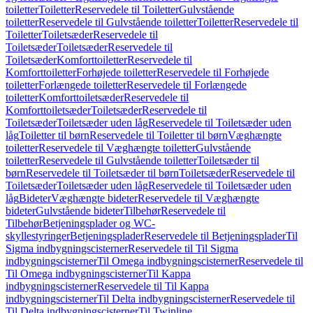
toiletter
Toiletter
Reservedele til Toiletter
Gulvstående
toiletter
Reservedele til Gulvstående toiletter
Toiletter
Reservedele til
Toiletter
Toiletsæder
Reservedele til
Toiletsæder
Toiletsæder
Reservedele til
Toiletsæder
Komforttoiletter
Reservedele til
Komforttoiletter
Forhøjede toiletter
Reservedele til Forhøjede
toiletter
Forlængede toiletter
Reservedele til Forlængede
toiletter
Komforttoiletsæder
Reservedele til
Komforttoiletsæder
Toiletsæder
Reservedele til
Toiletsæder
Toiletsæder uden låg
Reservedele til Toiletsæder uden
låg
Toiletter til børn
Reservedele til Toiletter til børn
Væghængte
toiletter
Reservedele til Væghængte toiletter
Gulvstående
toiletter
Reservedele til Gulvstående toiletter
Toiletsæder til
børn
Reservedele til Toiletsæder til børn
Toiletsæder
Reservedele til
Toiletsæder
Toiletsæder uden låg
Reservedele til Toiletsæder uden
låg
Bideter
Væghængte bideter
Reservedele til Væghængte
bideter
Gulvstående bideter
Tilbehør
Reservedele til
Tilbehør
Betjeningsplader og WC-
skyllestyringer
Betjeningsplader
Reservedele til Betjeningsplader
Til
Sigma indbygningscisterner
Reservedele til Til Sigma
indbygningscisterner
Til Omega indbygningscisterner
Reservedele til
Til Omega indbygningscisterner
Til Kappa
indbygningscisterner
Reservedele til Til Kappa
indbygningscisterner
Til Delta indbygningscisterner
Reservedele til
Til Delta indbygningscisterner
Til Twinline