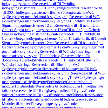
indbygningscisterner
Reservedele til Til Twinline
indbygningscisterner
Til 300T indbygningscisterner
Reservedele til
Til 300T indbygningscisterner
Tilbehør
Forbrugsmateriale
WC-
skyllestyringer med elektronisk skyllestyring
Reservedele til WC-
skyllestyringer med elektronisk skyllestyring
Til netdrift, til Geberit
Sigma indbygningscisterner 12 cm
Reservedele til Til netdrift, til
Geberit Sigma indbygningscisterner 12 cm
Til netdrift, til Geberit
Omega indbygningscisterner 12 cm
Reservedele til Til netdrift, til
Geberit Omega indbygningscisterner 12 cm
Til batteridrift, til Geberit
Sigma indbygningscisterner 12 cm
Reservedele til Til batteridrift, til
Geberit Sigma indbygningscisterner 12 cm
WC-skyllestyringer med
pneumatisk skyllestyring
Reservedele til WC-skyllestyringer med
pneumatisk skyllestyring
Til dobbeltskyl
Reservedele til Til
dobbeltskyl
Til enkeltskyl
Reservedele til Til enkeltskyl
Tilbehør til
WC-skyllestyringer
Reservedele til Tilbehør til WC-
skyllestyringer
Montagesæt
Reservedele til Montagesæt
Til WC-
skyllestyringer med elektronisk skyllestyring
Reservedele til Til WC-
skyllestyringer med elektronisk skyllestyring
Til WC-skyllestyringer
med pneumatisk skyllestyring
Forbindelser
Geberit Monolith
moduler
Toiletmoduler
Reservedele til Toiletmoduler
Til væghængte
toiletter
Reservedele til Til væghængte toiletter
Til gulvstående
toiletter
Reservedele til Til gulvstående toiletter
Tilbehør
Reservedele
til Tilbehør
Forbrugsmateriale
Moduler til bideter
Reservedele til
Moduler til bideter
Til væghængte og gulvstående
bideter
Reservedele til Til væghængte og gulvstående