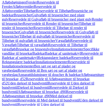
Afløbsbøjninger
Feroler
Reservedele til
Feroler
Afløbsventiler
Reservedele til
Afløbsventiler
Tilbehør
Reservedele til Tilbehør
Bruseniche og
badekar
Brusenicher
Gulvafløb til brusenicher med plant
gulv
Reservedele til Gulvafløb til brusenicher med plant gulv
Render
til brusenicher
Reservedele til Render til brusenicher
Tilbehør til
render til brusenicher
Reservedele til Tilbehør til render til
brusenicher
Gulvafløb til brusenicher
Reservedele til Gulvafløb til
brusenicher
Tilbehør til gulvafløb til brusenicher
Reservedele til
Tilbehør til gulvafløb til brusenicher
Vægafløb
Reservedele til
Vægafløb
Tilbehør til vægafløb
Reservedele til Tilbehør til
vægafløb
Brusekar og brusegulve
Installationselementer
Specifikke
vandlåse til brusekar
Badekar
Badekar af sanitetsakryl
Reservedele til
Badekar af sanitetsakryl
Rektangulære badekar
Reservedele til
Rektangulære badekar
Installationselementer
Reservedele til
Installationselementer
Ben sæt og sæt af plader og
vægbeslag
Reservedele til Ben sæt og sæt af plader og
vægbeslag
Apparattilslutninger til doucher & badekar
Afløbsgarniture
til brusekar, d52
Reservedele til Afløbsgarniture til brusekar,
d52
Uden dæksel til bundventil
Reservedele til Uden dæksel til
bundventil
Dæksel til bundventil
Reservedele til Dæksel til
bundventil
Afløbsgarniture til brusekar, d90
Reservedele til
Afløbsgarniture til brusekar, d90
Med dæksel til
bundventil
Reservedele til Med dæksel til bundventil
Uden dæksel til
bundventil
Reservedele til Uden dæksel til