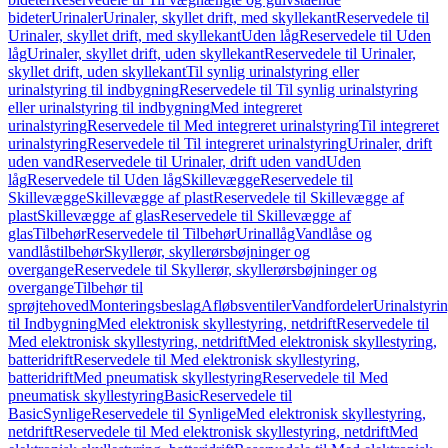
bideter
Urinaler
Urinaler, skyllet drift, med skyllekant
Reservedele til
Urinaler, skyllet drift, med skyllekant
Uden låg
Reservedele til Uden
låg
Urinaler, skyllet drift, uden skyllekant
Reservedele til Urinaler,
skyllet drift, uden skyllekant
Til synlig urinalstyring eller
urinalstyring til indbygning
Reservedele til Til synlig urinalstyring
eller urinalstyring til indbygning
Med integreret
urinalstyring
Reservedele til Med integreret urinalstyring
Til integreret
urinalstyring
Reservedele til Til integreret urinalstyring
Urinaler, drift
uden vand
Reservedele til Urinaler, drift uden vand
Uden
låg
Reservedele til Uden låg
Skillevægge
Reservedele til
Skillevægge
Skillevægge af plast
Reservedele til Skillevægge af
plast
Skillevægge af glas
Reservedele til Skillevægge af
glas
Tilbehør
Reservedele til Tilbehør
Urinallåg
Vandlåse og
vandlåstilbehør
Skyllerør, skyllerørsbøjninger og
overgange
Reservedele til Skyllerør, skyllerørsbøjninger og
overgange
Tilbehør til
sprøjtehoved
Monteringsbeslag
Afløbsventiler
Vandfordeler
Urinalstyri
til Indbygning
Med elektronisk skyllestyring, netdrift
Reservedele til
Med elektronisk skyllestyring, netdrift
Med elektronisk skyllestyring,
batteridrift
Reservedele til Med elektronisk skyllestyring,
batteridrift
Med pneumatisk skyllestyring
Reservedele til Med
pneumatisk skyllestyring
Basic
Reservedele til
Basic
Synlige
Reservedele til Synlige
Med elektronisk skyllestyring,
netdrift
Reservedele til Med elektronisk skyllestyring, netdrift
Med