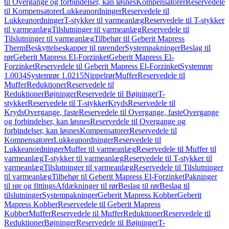
til Overgange og forbindelser, kan løsnes
Kompensatorer
Reservedele
til Kompensatorer
Lukkeanordninger
Reservedele til
Lukkeanordninger
T-stykker til varmeanlæg
Reservedele til T-stykker
til varmeanlæg
Tilslutninger til varmeanlæg
Reservedele til
Tilslutninger til varmeanlæg
Tilbehør til Geberit Mapress
Therm
Beskyttelseskapper til rørender
Systempakninger
Beslag til
rør
Geberit Mapress El-Forzinket
Geberit Mapress El-
Forzinket
Reservedele til Geberit Mapress El-Forzinket
Systemrør
1.0034
Systemrør 1.0215
Nippelrør
Muffer
Reservedele til
Muffer
Reduktioner
Reservedele til
Reduktioner
Bøjninger
Reservedele til Bøjninger
T-
stykker
Reservedele til T-stykker
Kryds
Reservedele til
Kryds
Overgange, faste
Reservedele til Overgange, faste
Overgange
og forbindelser, kan løsnes
Reservedele til Overgange og
forbindelser, kan løsnes
Kompensatorer
Reservedele til
Kompensatorer
Lukkeanordninger
Reservedele til
Lukkeanordninger
Muffer til varmeanlæg
Reservedele til Muffer til
varmeanlæg
T-stykker til varmeanlæg
Reservedele til T-stykker til
varmeanlæg
Tilslutninger til varmeanlæg
Reservedele til Tilslutninger
til varmeanlæg
Tilbehør til Geberit Mapress El-Forzinket
Pakninger
til rør og fittings
Afdækninger til rør
Beslag til rør
Beslag til
tilslutninger
Systempakninger
Geberit Mapress Kobber
Geberit
Mapress Kobber
Reservedele til Geberit Mapress
Kobber
Muffer
Reservedele til Muffer
Reduktioner
Reservedele til
Reduktioner
Bøjninger
Reservedele til Bøjninger
T-