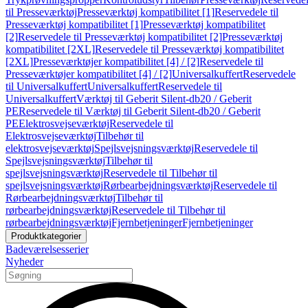
til Presseværktøj
Presseværktøj kompatibilitet [1]
Reservedele til
Presseværktøj kompatibilitet [1]
Presseværktøj kompatibilitet
[2]
Reservedele til Presseværktøj kompatibilitet [2]
Presseværktøj
kompatibilitet [2XL]
Reservedele til Presseværktøj kompatibilitet
[2XL]
Presseværktøjer kompatibilitet [4] / [2]
Reservedele til
Presseværktøjer kompatibilitet [4] / [2]
Universalkuffert
Reservedele
til Universalkuffert
Universalkuffert
Reservedele til
Universalkuffert
Værktøj til Geberit Silent-db20 / Geberit
PE
Reservedele til Værktøj til Geberit Silent-db20 / Geberit
PE
Elektrosvejseværktøj
Reservedele til
Elektrosvejseværktøj
Tilbehør til
elektrosvejseværktøj
Spejlsvejsningsværktøj
Reservedele til
Spejlsvejsningsværktøj
Tilbehør til
spejlsvejsningsværktøj
Reservedele til Tilbehør til
spejlsvejsningsværktøj
Rørbearbejdningsværktøj
Reservedele til
Rørbearbejdningsværktøj
Tilbehør til
rørbearbejdningsværktøj
Reservedele til Tilbehør til
rørbearbejdningsværktøj
Fjernbetjeninger
Fjernbetjeninger
Produktkategorier
Badeværelsesserier
Nyheder