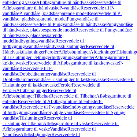
enheder og vaske
Afløbsgarniture til håndvaske
Reservedele til
Afløbsgarniture til håndvaske
P-vandlåse
Reservedele til P-
vandlåse
P-vandlåse, pladsbesparende model
Reservedele til P-
vandlåse, pladsbesparende model
Pungvandlåse til
håndvaske
Reservedele til Pungvandlåse til håndvaske
Pungvandlåse
til håndvaske, pladsbesparende model
Reservedele til Pungvandlåse
til håndvaske, pladsbesparende
model
Indbygningsvandlåse
Reservedele til
Indbygningsvandlåse
Håndvasktilslutninger
Reservedele til
Håndvasktilslutninger
Feroler
Afløbsbøjninger
Afdækninger
Tilslutning
til Tilslutninger
Tætninger
Indbygningskabinetter
Afløbsgarniture til
køkkenvaske
Reservedele til Afløbsgarniture til køkkenvaske
P-
vandlåse
Reservedele til P-
vandlåse
Dobbeltkammervandlåse
Reservedele til
Dobbeltkammervandlåse
Tilslutninger til køkkenvaske
Reservedele til
Tilslutninger til køkkenvaske
Feroler
Reservedele til
Feroler
Afløbsbøjninger
Reservedele til
Afløbsbøjninger
Tilbehør
Reservedele til Tilbehør
Afløbsgarniture til
enheder
Reservedele til Afløbsgarniture til enheder
P-
vandlåse
Reservedele til P-vandlåse
Indbygningsvandlåse
Reservedele
til Indbygningsvandlåse
Synlige vandlåse
Reservedele til Synlige
vandlåse
Tilslutninger
Reservedele til
Tilslutninger
Tilbehør
Afløbsgarniture til vaske
Reservedele til
Afløbsgarniture til vaske
Vandlåse
Reservedele til
Vandlåse
Afløbsbøjninger
Reservedele til