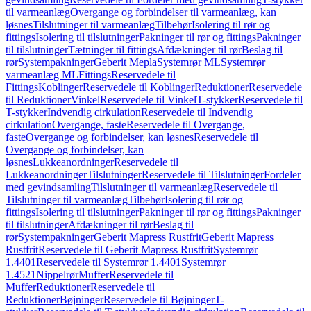
til varmeanlæg
Overgange og forbindelser til varmeanlæg, kan
løsnes
Tilslutninger til varmeanlæg
Tilbehør
Isolering til rør og
fittings
Isolering til tilslutninger
Pakninger til rør og fittings
Pakninger
til tilslutninger
Tætninger til fittings
Afdækninger til rør
Beslag til
rør
Systempakninger
Geberit Mepla
Systemrør ML
Systemrør
varmeanlæg ML
Fittings
Reservedele til
Fittings
Koblinger
Reservedele til Koblinger
Reduktioner
Reservedele
til Reduktioner
Vinkel
Reservedele til Vinkel
T-stykker
Reservedele til
T-stykker
Indvendig cirkulation
Reservedele til Indvendig
cirkulation
Overgange, faste
Reservedele til Overgange,
faste
Overgange og forbindelser, kan løsnes
Reservedele til
Overgange og forbindelser, kan
løsnes
Lukkeanordninger
Reservedele til
Lukkeanordninger
Tilslutninger
Reservedele til Tilslutninger
Fordeler
med gevindsamling
Tilslutninger til varmeanlæg
Reservedele til
Tilslutninger til varmeanlæg
Tilbehør
Isolering til rør og
fittings
Isolering til tilslutninger
Pakninger til rør og fittings
Pakninger
til tilslutninger
Afdækninger til rør
Beslag til
rør
Systempakninger
Geberit Mapress Rustfrit
Geberit Mapress
Rustfrit
Reservedele til Geberit Mapress Rustfrit
Systemrør
1.4401
Reservedele til Systemrør 1.4401
Systemrør
1.4521
Nippelrør
Muffer
Reservedele til
Muffer
Reduktioner
Reservedele til
Reduktioner
Bøjninger
Reservedele til Bøjninger
T-