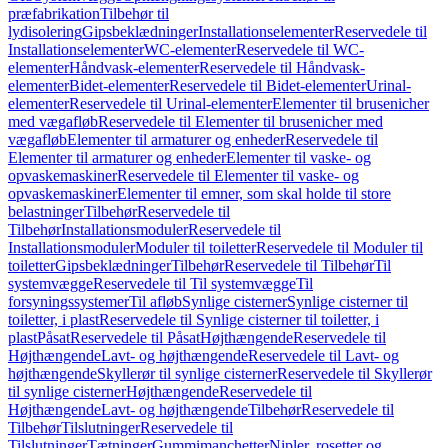
præfabrikation
Tilbehør til
lydisolering
Gipsbeklædninger
Installationselementer
Reservedele til
Installationselementer
WC-elementer
Reservedele til WC-
elementer
Håndvask-elementer
Reservedele til Håndvask-
elementer
Bidet-elementer
Reservedele til Bidet-elementer
Urinal-
elementer
Reservedele til Urinal-elementer
Elementer til brusenicher
med vægafløb
Reservedele til Elementer til brusenicher med
vægafløb
Elementer til armaturer og enheder
Reservedele til
Elementer til armaturer og enheder
Elementer til vaske- og
opvaskemaskiner
Reservedele til Elementer til vaske- og
opvaskemaskiner
Elementer til emner, som skal holde til store
belastninger
Tilbehør
Reservedele til
Tilbehør
Installationsmoduler
Reservedele til
Installationsmoduler
Moduler til toiletter
Reservedele til Moduler til
toiletter
Gipsbeklædninger
Tilbehør
Reservedele til Tilbehør
Til
systemvægge
Reservedele til Til systemvægge
Til
forsyningssystemer
Til afløb
Synlige cisterner
Synlige cisterner til
toiletter, i plast
Reservedele til Synlige cisterner til toiletter, i
plast
Påsat
Reservedele til Påsat
Højthængende
Reservedele til
Højthængende
Lavt- og højthængende
Reservedele til Lavt- og
højthængende
Skyllerør til synlige cisterner
Reservedele til Skyllerør
til synlige cisterner
Højthængende
Reservedele til
Højthængende
Lavt- og højthængende
Tilbehør
Reservedele til
Tilbehør
Tilslutninger
Reservedele til
Tilslutninger
Tætninger
Gummimanchetter
Nipler, rosetter og