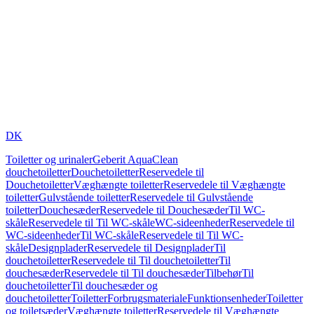
DK
Toiletter og urinaler
Geberit AquaClean
douchetoiletter
Douchetoiletter
Reservedele til
Douchetoiletter
Væghængte toiletter
Reservedele til Væghængte
toiletter
Gulvstående toiletter
Reservedele til Gulvstående
toiletter
Douchesæder
Reservedele til Douchesæder
Til WC-
skåle
Reservedele til Til WC-skåle
WC-sideenheder
Reservedele til
WC-sideenheder
Til WC-skåle
Reservedele til Til WC-
skåle
Designplader
Reservedele til Designplader
Til
douchetoiletter
Reservedele til Til douchetoiletter
Til
douchesæder
Reservedele til Til douchesæder
Tilbehør
Til
douchetoiletter
Til douchesæder og
douchetoiletter
Toiletter
Forbrugsmateriale
Funktionsenheder
Toiletter
og toiletsæder
Væghængte toiletter
Reservedele til Væghængte