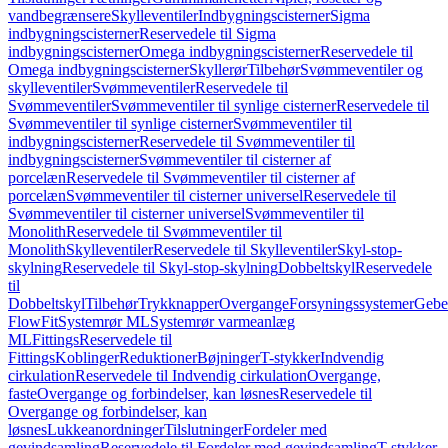
vandbegrænsere
Skylleventiler
Indbygningscisterner
Sigma
indbygningscisterner
Reservedele til Sigma
indbygningscisterner
Omega indbygningscisterner
Reservedele til
Omega indbygningscisterner
Skyllerør
Tilbehør
Svømmeventiler og
skylleventiler
Svømmeventiler
Reservedele til
Svømmeventiler
Svømmeventiler til synlige cisterner
Reservedele til
Svømmeventiler til synlige cisterner
Svømmeventiler til
indbygningscisterner
Reservedele til Svømmeventiler til
indbygningscisterner
Svømmeventiler til cisterner af
porcelæn
Reservedele til Svømmeventiler til cisterner af
porcelæn
Svømmeventiler til cisterner universel
Reservedele til
Svømmeventiler til cisterner universel
Svømmeventiler til
Monolith
Reservedele til Svømmeventiler til
Monolith
Skylleventiler
Reservedele til Skylleventiler
Skyl-stop-
skylning
Reservedele til Skyl-stop-skylning
Dobbeltskyl
Reservedele
til
Dobbeltskyl
Tilbehør
Trykknapper
Overgange
Forsyningssystemer
Geber
FlowFit
Systemrør ML
Systemrør varmeanlæg
ML
Fittings
Reservedele til
Fittings
Koblinger
Reduktioner
Bøjninger
T-stykker
Indvendig
cirkulation
Reservedele til Indvendig cirkulation
Overgange,
faste
Overgange og forbindelser, kan løsnes
Reservedele til
Overgange og forbindelser, kan
løsnes
Lukkeanordninger
Tilslutninger
Fordeler med
gevindsamling
Reservedele til Fordeler med gevindsamling
T-stykker