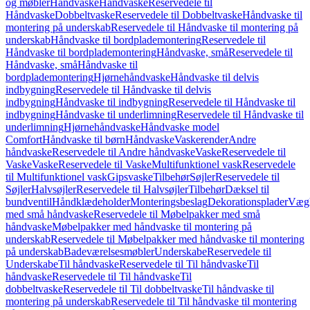
og møbler
Håndvaske
Håndvaske
Reservedele til
Håndvaske
Dobbeltvaske
Reservedele til Dobbeltvaske
Håndvaske til
montering på underskab
Reservedele til Håndvaske til montering på
underskab
Håndvaske til bordplademontering
Reservedele til
Håndvaske til bordplademontering
Håndvaske, små
Reservedele til
Håndvaske, små
Håndvaske til
bordplademontering
Hjørnehåndvaske
Håndvaske til delvis
indbygning
Reservedele til Håndvaske til delvis
indbygning
Håndvaske til indbygning
Reservedele til Håndvaske til
indbygning
Håndvaske til underlimning
Reservedele til Håndvaske til
underlimning
Hjørnehåndvaske
Håndvaske model
Comfort
Håndvaske til børn
Håndvaske
Vaskerender
Andre
håndvaske
Reservedele til Andre håndvaske
Vaske
Reservedele til
Vaske
Vaske
Reservedele til Vaske
Multifunktionel vask
Reservedele
til Multifunktionel vask
Gipsvaske
Tilbehør
Søjler
Reservedele til
Søjler
Halvsøjler
Reservedele til Halvsøjler
Tilbehør
Dæksel til
bundventil
Håndklædeholder
Monteringsbeslag
Dekorationsplader
Vægh
med små håndvaske
Reservedele til Møbelpakker med små
håndvaske
Møbelpakker med håndvaske til montering på
underskab
Reservedele til Møbelpakker med håndvaske til montering
på underskab
Badeværelsesmøbler
Underskabe
Reservedele til
Underskabe
Til håndvaske
Reservedele til Til håndvaske
Til
håndvaske
Reservedele til Til håndvaske
Til
dobbeltvaske
Reservedele til Til dobbeltvaske
Til håndvaske til
montering på underskab
Reservedele til Til håndvaske til montering