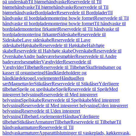
på underskab
Til hjørnehåndvaske
Reservedele til Til
hjørnehåndvaske
Til hjørnehåndvaske
Reservedele til Til
hjørnehåndvaske
Bordplader
Reservedele til Bordplader
Til
håndvaske til bordplademontering bowle formet
Reservedele til Til
håndvaske til bordplademontering bowle formet
Til håndvaske til
bordplademontering firkantet
Reservedele til Til håndvaske til
bordplademontering firkantet
Sideskabe
Reservedele til
Sideskabe
Lave sideskabe
Reservedele til Lave
sideskabe
Højskabe
Reservedele til Højskabe
Halvhøje
skabe
Reservedele til Halvhøje skabe
Overskabe
Reservedele til
Overskabe
Andre badeværelsesmøbler
Reservedele til Andre
badeværelsesmøbler
Væghylder
Reservedele til
Væghylder
Tilbehør
Reservedele til Tilbehør
Skuffeindsatser og
kasser til organisering
Håndklædeholdere og
håndklædekroge
Lyselementer
Håndtag
Ben
sæt
Magnettavler
Stikdåser
Reservedele til Stikdåser
Yderligere
tilbehør
Spejle og spejlskabe
Spejle
Reservedele til Spejle
Med
integreret belysning
Reservedele til Med integreret
belysning
Spejlskabe
Reservedele til Spejlskabe
Med integreret
belysning
Reservedele til Med integreret belysning
Uden integreret
belysning
Reservedele til Uden integreret
belysning
Tilbehør
Lyselementer
Håndtag
Yderligere
tilbehør
Stikdåser
Armaturer
Tilbehør
Reservedele til Tilbehør
Til
håndvaskarmaturer
Reservedele til Til
håndvaskarmaturer
Apparattilslutninger til vaskeplads, køkkenvask,