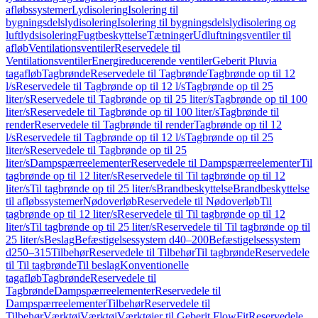
afløbssystemer
Lydisolering
Isolering til
bygningsdelslydisolering
Isolering til bygningsdelslydisolering og
luftlydsisolering
Fugtbeskyttelse
Tætninger
Udluftningsventiler til
afløb
Ventilationsventiler
Reservedele til
Ventilationsventiler
Energireducerende ventiler
Geberit Pluvia
tagafløb
Tagbrønde
Reservedele til Tagbrønde
Tagbrønde op til 12
l/s
Reservedele til Tagbrønde op til 12 l/s
Tagbrønde op til 25
liter/s
Reservedele til Tagbrønde op til 25 liter/s
Tagbrønde op til 100
liter/s
Reservedele til Tagbrønde op til 100 liter/s
Tagbrønde til
render
Reservedele til Tagbrønde til render
Tagbrønde op til 12
l/s
Reservedele til Tagbrønde op til 12 l/s
Tagbrønde op til 25
liter/s
Reservedele til Tagbrønde op til 25
liter/s
Dampspærreelementer
Reservedele til Dampspærreelementer
Til
tagbrønde op til 12 liter/s
Reservedele til Til tagbrønde op til 12
liter/s
Til tagbrønde op til 25 liter/s
Brandbeskyttelse
Brandbeskyttelse
til afløbssystemer
Nødoverløb
Reservedele til Nødoverløb
Til
tagbrønde op til 12 liter/s
Reservedele til Til tagbrønde op til 12
liter/s
Til tagbrønde op til 25 liter/s
Reservedele til Til tagbrønde op til
25 liter/s
Beslag
Befæstigelsessystem d40–200
Befæstigelsessystem
d250–315
Tilbehør
Reservedele til Tilbehør
Til tagbrønde
Reservedele
til Til tagbrønde
Til beslag
Konventionelle
tagafløb
Tagbrønde
Reservedele til
Tagbrønde
Dampspærreelementer
Reservedele til
Dampspærreelementer
Tilbehør
Reservedele til
Tilbehør
Værktøj
Værktøj
Værktøjer til Geberit FlowFit
Reservedele