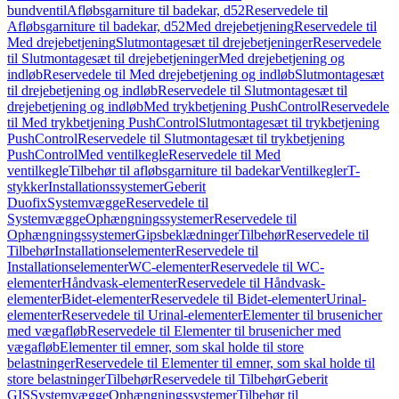
bundventil
Afløbsgarniture til badekar, d52
Reservedele til
Afløbsgarniture til badekar, d52
Med drejebetjening
Reservedele til
Med drejebetjening
Slutmontagesæt til drejebetjeninger
Reservedele
til Slutmontagesæt til drejebetjeninger
Med drejebetjening og
indløb
Reservedele til Med drejebetjening og indløb
Slutmontagesæt
til drejebetjening og indløb
Reservedele til Slutmontagesæt til
drejebetjening og indløb
Med trykbetjening PushControl
Reservedele
til Med trykbetjening PushControl
Slutmontagesæt til trykbetjening
PushControl
Reservedele til Slutmontagesæt til trykbetjening
PushControl
Med ventilkegle
Reservedele til Med
ventilkegle
Tilbehør til afløbsgarniture til badekar
Ventilkegler
T-
stykker
Installationssystemer
Geberit
Duofix
Systemvægge
Reservedele til
Systemvægge
Ophængningssystemer
Reservedele til
Ophængningssystemer
Gipsbeklædninger
Tilbehør
Reservedele til
Tilbehør
Installationselementer
Reservedele til
Installationselementer
WC-elementer
Reservedele til WC-
elementer
Håndvask-elementer
Reservedele til Håndvask-
elementer
Bidet-elementer
Reservedele til Bidet-elementer
Urinal-
elementer
Reservedele til Urinal-elementer
Elementer til brusenicher
med vægafløb
Reservedele til Elementer til brusenicher med
vægafløb
Elementer til emner, som skal holde til store
belastninger
Reservedele til Elementer til emner, som skal holde til
store belastninger
Tilbehør
Reservedele til Tilbehør
Geberit
GIS
Systemvægge
Ophængningssystemer
Tilbehør til