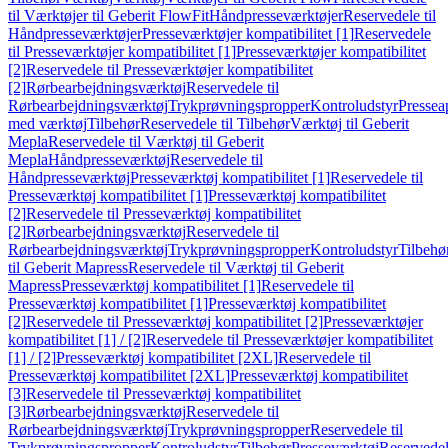
til Værktøjer til Geberit FlowFit
Håndpresseværktøjer
Reservedele til
Håndpresseværktøjer
Presseværktøjer kompatibilitet [1]
Reservedele
til Presseværktøjer kompatibilitet [1]
Presseværktøjer kompatibilitet
[2]
Reservedele til Presseværktøjer kompatibilitet
[2]
Rørbearbejdningsværktøj
Reservedele til
Rørbearbejdningsværktøj
Trykprøvningspropper
Kontroludstyr
Pressea
med værktøj
Tilbehør
Reservedele til Tilbehør
Værktøj til Geberit
Mepla
Reservedele til Værktøj til Geberit
Mepla
Håndpresseværktøj
Reservedele til
Håndpresseværktøj
Presseværktøj kompatibilitet [1]
Reservedele til
Presseværktøj kompatibilitet [1]
Presseværktøj kompatibilitet
[2]
Reservedele til Presseværktøj kompatibilitet
[2]
Rørbearbejdningsværktøj
Reservedele til
Rørbearbejdningsværktøj
Trykprøvningspropper
Kontroludstyr
Tilbehø
til Geberit Mapress
Reservedele til Værktøj til Geberit
Mapress
Presseværktøj kompatibilitet [1]
Reservedele til
Presseværktøj kompatibilitet [1]
Presseværktøj kompatibilitet
[2]
Reservedele til Presseværktøj kompatibilitet [2]
Presseværktøjer
kompatibilitet [1] / [2]
Reservedele til Presseværktøjer kompatibilitet
[1] / [2]
Presseværktøj kompatibilitet [2XL]
Reservedele til
Presseværktøj kompatibilitet [2XL]
Presseværktøj kompatibilitet
[3]
Reservedele til Presseværktøj kompatibilitet
[3]
Rørbearbejdningsværktøj
Reservedele til
Rørbearbejdningsværktøj
Trykprøvningspropper
Reservedele til
Trykprøvningspropper
Kontroludstyr
Tilbehør
Presseværktøj
Reservede