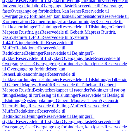
stykker
Reservedele til T-stykker
Indvendig cirkulation
Reservedele til
Indvendig cirkulation
Overgange, faste
Reservedele til Overgange,
faste
Overgange og forbindelser, kan løsnes
Reservedele til
Overgange og forbindelser, kan løsnes
Kompensatorer
Reservedele til
Kompensatorer
Gennemføringer
Lukkeanordninger
Reservedele til
Lukkeanordninger
Tilslutninger
Reservedele til Tilslutninger
Geberit
Mapress Rustfrit, gas
Reservedele til Geberit Mapress Rustfrit,
gas
Systemrør 1.4401
Reservedele til Systemrør
1.4401
Nippelrør
Muffer
Reservedele til
Muffer
Reduktioner
Reservedele til
Reduktioner
Bøjninger
Reservedele til Bøjninger
T-
stykker
Reservedele til T-stykker
Overgange, faste
Reservedele til
Overgange, faste
Overgange og forbindelser, kan løsnes
Reservedele
til Overgange og forbindelser, kan
løsnes
Lukkeanordninger
Reservedele til
Lukkeanordninger
Tilslutninger
Reservedele til Tilslutninger
Tilbehør
til Geberit Mapress Rustfrit
Reservedele til Tilbehør til Geberit
Mapress Rustfrit
Beskyttelseskapper til rørender
Pakninger til rør og
fittings
Beslag til rør
Beslag til tilslutninger
Reservedele til Beslag til
tilslutninger
Systempakninger
Geberit Mapress Therm
Systemrør
Therm
Fittings
Reservedele til Fittings
Muffer
Reservedele til
Muffer
Reduktioner
Reservedele til
Reduktioner
Bøjninger
Reservedele til Bøjninger
T-
stykker
Reservedele til T-stykker
Overgange, faste
Reservedele til
Overgange, faste
Overgange og forbindelser, kan løsnes
Reservedele