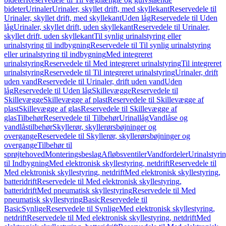
bideter
Urinaler
Urinaler, skyllet drift, med skyllekant
Reservedele til
Urinaler, skyllet drift, med skyllekant
Uden låg
Reservedele til Uden
låg
Urinaler, skyllet drift, uden skyllekant
Reservedele til Urinaler,
skyllet drift, uden skyllekant
Til synlig urinalstyring eller
urinalstyring til indbygning
Reservedele til Til synlig urinalstyring
eller urinalstyring til indbygning
Med integreret
urinalstyring
Reservedele til Med integreret urinalstyring
Til integreret
urinalstyring
Reservedele til Til integreret urinalstyring
Urinaler, drift
uden vand
Reservedele til Urinaler, drift uden vand
Uden
låg
Reservedele til Uden låg
Skillevægge
Reservedele til
Skillevægge
Skillevægge af plast
Reservedele til Skillevægge af
plast
Skillevægge af glas
Reservedele til Skillevægge af
glas
Tilbehør
Reservedele til Tilbehør
Urinallåg
Vandlåse og
vandlåstilbehør
Skyllerør, skyllerørsbøjninger og
overgange
Reservedele til Skyllerør, skyllerørsbøjninger og
overgange
Tilbehør til
sprøjtehoved
Monteringsbeslag
Afløbsventiler
Vandfordeler
Urinalstyri
til Indbygning
Med elektronisk skyllestyring, netdrift
Reservedele til
Med elektronisk skyllestyring, netdrift
Med elektronisk skyllestyring,
batteridrift
Reservedele til Med elektronisk skyllestyring,
batteridrift
Med pneumatisk skyllestyring
Reservedele til Med
pneumatisk skyllestyring
Basic
Reservedele til
Basic
Synlige
Reservedele til Synlige
Med elektronisk skyllestyring,
netdrift
Reservedele til Med elektronisk skyllestyring, netdrift
Med