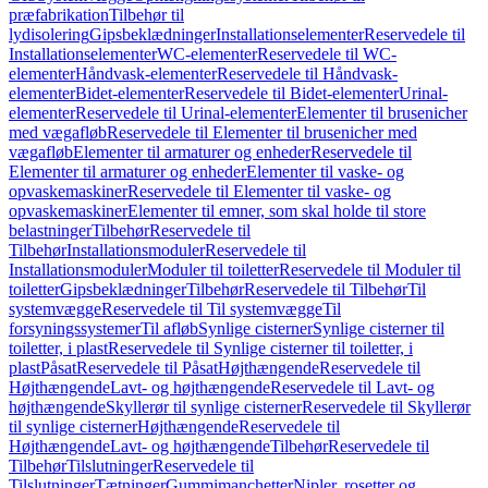
præfabrikation
Tilbehør til
lydisolering
Gipsbeklædninger
Installationselementer
Reservedele til
Installationselementer
WC-elementer
Reservedele til WC-
elementer
Håndvask-elementer
Reservedele til Håndvask-
elementer
Bidet-elementer
Reservedele til Bidet-elementer
Urinal-
elementer
Reservedele til Urinal-elementer
Elementer til brusenicher
med vægafløb
Reservedele til Elementer til brusenicher med
vægafløb
Elementer til armaturer og enheder
Reservedele til
Elementer til armaturer og enheder
Elementer til vaske- og
opvaskemaskiner
Reservedele til Elementer til vaske- og
opvaskemaskiner
Elementer til emner, som skal holde til store
belastninger
Tilbehør
Reservedele til
Tilbehør
Installationsmoduler
Reservedele til
Installationsmoduler
Moduler til toiletter
Reservedele til Moduler til
toiletter
Gipsbeklædninger
Tilbehør
Reservedele til Tilbehør
Til
systemvægge
Reservedele til Til systemvægge
Til
forsyningssystemer
Til afløb
Synlige cisterner
Synlige cisterner til
toiletter, i plast
Reservedele til Synlige cisterner til toiletter, i
plast
Påsat
Reservedele til Påsat
Højthængende
Reservedele til
Højthængende
Lavt- og højthængende
Reservedele til Lavt- og
højthængende
Skyllerør til synlige cisterner
Reservedele til Skyllerør
til synlige cisterner
Højthængende
Reservedele til
Højthængende
Lavt- og højthængende
Tilbehør
Reservedele til
Tilbehør
Tilslutninger
Reservedele til
Tilslutninger
Tætninger
Gummimanchetter
Nipler, rosetter og