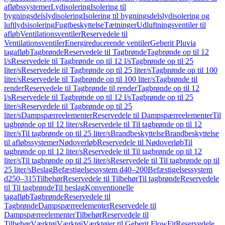
afløbssystemer
Lydisolering
Isolering til
bygningsdelslydisolering
Isolering til bygningsdelslydisolering og
luftlydsisolering
Fugtbeskyttelse
Tætninger
Udluftningsventiler til
afløb
Ventilationsventiler
Reservedele til
Ventilationsventiler
Energireducerende ventiler
Geberit Pluvia
tagafløb
Tagbrønde
Reservedele til Tagbrønde
Tagbrønde op til 12
l/s
Reservedele til Tagbrønde op til 12 l/s
Tagbrønde op til 25
liter/s
Reservedele til Tagbrønde op til 25 liter/s
Tagbrønde op til 100
liter/s
Reservedele til Tagbrønde op til 100 liter/s
Tagbrønde til
render
Reservedele til Tagbrønde til render
Tagbrønde op til 12
l/s
Reservedele til Tagbrønde op til 12 l/s
Tagbrønde op til 25
liter/s
Reservedele til Tagbrønde op til 25
liter/s
Dampspærreelementer
Reservedele til Dampspærreelementer
Til
tagbrønde op til 12 liter/s
Reservedele til Til tagbrønde op til 12
liter/s
Til tagbrønde op til 25 liter/s
Brandbeskyttelse
Brandbeskyttelse
til afløbssystemer
Nødoverløb
Reservedele til Nødoverløb
Til
tagbrønde op til 12 liter/s
Reservedele til Til tagbrønde op til 12
liter/s
Til tagbrønde op til 25 liter/s
Reservedele til Til tagbrønde op til
25 liter/s
Beslag
Befæstigelsessystem d40–200
Befæstigelsessystem
d250–315
Tilbehør
Reservedele til Tilbehør
Til tagbrønde
Reservedele
til Til tagbrønde
Til beslag
Konventionelle
tagafløb
Tagbrønde
Reservedele til
Tagbrønde
Dampspærreelementer
Reservedele til
Dampspærreelementer
Tilbehør
Reservedele til
Tilbehør
Værktøj
Værktøj
Værktøjer til Geberit FlowFit
Reservedele