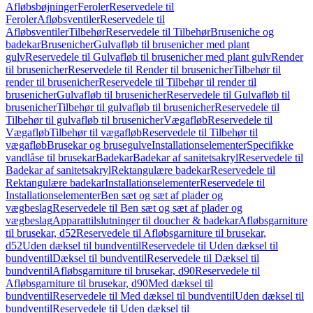
Afløbsbøjninger
Feroler
Reservedele til
Feroler
Afløbsventiler
Reservedele til
Afløbsventiler
Tilbehør
Reservedele til Tilbehør
Bruseniche og
badekar
Brusenicher
Gulvafløb til brusenicher med plant
gulv
Reservedele til Gulvafløb til brusenicher med plant gulv
Render
til brusenicher
Reservedele til Render til brusenicher
Tilbehør til
render til brusenicher
Reservedele til Tilbehør til render til
brusenicher
Gulvafløb til brusenicher
Reservedele til Gulvafløb til
brusenicher
Tilbehør til gulvafløb til brusenicher
Reservedele til
Tilbehør til gulvafløb til brusenicher
Vægafløb
Reservedele til
Vægafløb
Tilbehør til vægafløb
Reservedele til Tilbehør til
vægafløb
Brusekar og brusegulve
Installationselementer
Specifikke
vandlåse til brusekar
Badekar
Badekar af sanitetsakryl
Reservedele til
Badekar af sanitetsakryl
Rektangulære badekar
Reservedele til
Rektangulære badekar
Installationselementer
Reservedele til
Installationselementer
Ben sæt og sæt af plader og
vægbeslag
Reservedele til Ben sæt og sæt af plader og
vægbeslag
Apparattilslutninger til doucher & badekar
Afløbsgarniture
til brusekar, d52
Reservedele til Afløbsgarniture til brusekar,
d52
Uden dæksel til bundventil
Reservedele til Uden dæksel til
bundventil
Dæksel til bundventil
Reservedele til Dæksel til
bundventil
Afløbsgarniture til brusekar, d90
Reservedele til
Afløbsgarniture til brusekar, d90
Med dæksel til
bundventil
Reservedele til Med dæksel til bundventil
Uden dæksel til
bundventil
Reservedele til Uden dæksel til