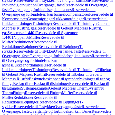
stykker
Reservedele til T-stykker
Indvendig cirkulation
Reservedele til
Indvendig cirkulation
Overgange, faste
Reservedele til Overgange,
faste
Overgange og forbindelser, kan løsnes
Reservedele til
Overgange og forbindelser, kan løsnes
Kompensatorer
Reservedele til
Kompensatorer
Gennemføringer
Lukkeanordninger
Reservedele til
Lukkeanordninger
Tilslutninger
Reservedele til Tilslutninger
Geberit
Mapress Rustfrit, gas
Reservedele til Geberit Mapress Rustfrit,
gas
Systemrør 1.4401
Reservedele til Systemrør
1.4401
Nippelrør
Muffer
Reservedele til
Muffer
Reduktioner
Reservedele til
Reduktioner
Bøjninger
Reservedele til Bøjninger
T-
stykker
Reservedele til T-stykker
Overgange, faste
Reservedele til
Overgange, faste
Overgange og forbindelser, kan løsnes
Reservedele
til Overgange og forbindelser, kan
løsnes
Lukkeanordninger
Reservedele til
Lukkeanordninger
Tilslutninger
Reservedele til Tilslutninger
Tilbehør
til Geberit Mapress Rustfrit
Reservedele til Tilbehør til Geberit
Mapress Rustfrit
Beskyttelseskapper til rørender
Pakninger til rør og
fittings
Beslag til rør
Beslag til tilslutninger
Reservedele til Beslag til
tilslutninger
Systempakninger
Geberit Mapress Therm
Systemrør
Therm
Fittings
Reservedele til Fittings
Muffer
Reservedele til
Muffer
Reduktioner
Reservedele til
Reduktioner
Bøjninger
Reservedele til Bøjninger
T-
stykker
Reservedele til T-stykker
Overgange, faste
Reservedele til
Overgange, faste
Overgange og forbindelser, kan løsnes
Reservedele