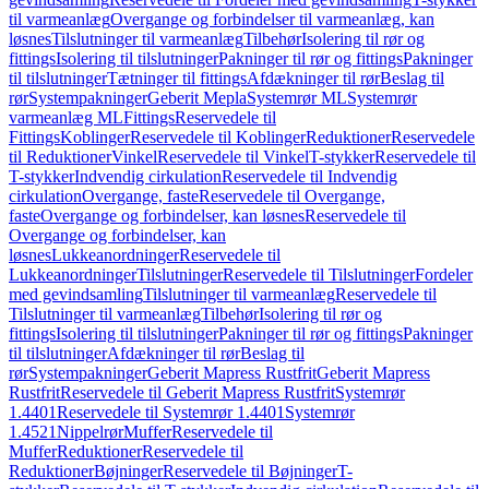
til varmeanlæg
Overgange og forbindelser til varmeanlæg, kan
løsnes
Tilslutninger til varmeanlæg
Tilbehør
Isolering til rør og
fittings
Isolering til tilslutninger
Pakninger til rør og fittings
Pakninger
til tilslutninger
Tætninger til fittings
Afdækninger til rør
Beslag til
rør
Systempakninger
Geberit Mepla
Systemrør ML
Systemrør
varmeanlæg ML
Fittings
Reservedele til
Fittings
Koblinger
Reservedele til Koblinger
Reduktioner
Reservedele
til Reduktioner
Vinkel
Reservedele til Vinkel
T-stykker
Reservedele til
T-stykker
Indvendig cirkulation
Reservedele til Indvendig
cirkulation
Overgange, faste
Reservedele til Overgange,
faste
Overgange og forbindelser, kan løsnes
Reservedele til
Overgange og forbindelser, kan
løsnes
Lukkeanordninger
Reservedele til
Lukkeanordninger
Tilslutninger
Reservedele til Tilslutninger
Fordeler
med gevindsamling
Tilslutninger til varmeanlæg
Reservedele til
Tilslutninger til varmeanlæg
Tilbehør
Isolering til rør og
fittings
Isolering til tilslutninger
Pakninger til rør og fittings
Pakninger
til tilslutninger
Afdækninger til rør
Beslag til
rør
Systempakninger
Geberit Mapress Rustfrit
Geberit Mapress
Rustfrit
Reservedele til Geberit Mapress Rustfrit
Systemrør
1.4401
Reservedele til Systemrør 1.4401
Systemrør
1.4521
Nippelrør
Muffer
Reservedele til
Muffer
Reduktioner
Reservedele til
Reduktioner
Bøjninger
Reservedele til Bøjninger
T-