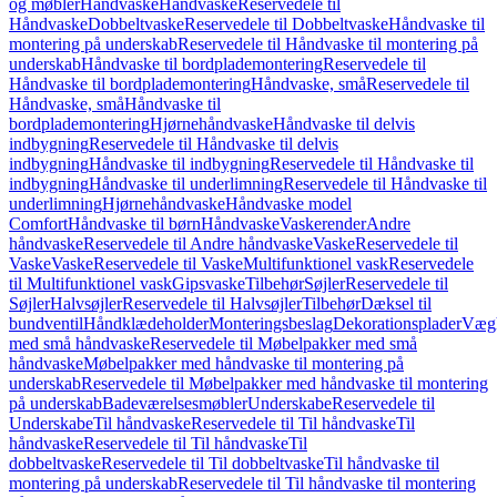
og møbler
Håndvaske
Håndvaske
Reservedele til
Håndvaske
Dobbeltvaske
Reservedele til Dobbeltvaske
Håndvaske til
montering på underskab
Reservedele til Håndvaske til montering på
underskab
Håndvaske til bordplademontering
Reservedele til
Håndvaske til bordplademontering
Håndvaske, små
Reservedele til
Håndvaske, små
Håndvaske til
bordplademontering
Hjørnehåndvaske
Håndvaske til delvis
indbygning
Reservedele til Håndvaske til delvis
indbygning
Håndvaske til indbygning
Reservedele til Håndvaske til
indbygning
Håndvaske til underlimning
Reservedele til Håndvaske til
underlimning
Hjørnehåndvaske
Håndvaske model
Comfort
Håndvaske til børn
Håndvaske
Vaskerender
Andre
håndvaske
Reservedele til Andre håndvaske
Vaske
Reservedele til
Vaske
Vaske
Reservedele til Vaske
Multifunktionel vask
Reservedele
til Multifunktionel vask
Gipsvaske
Tilbehør
Søjler
Reservedele til
Søjler
Halvsøjler
Reservedele til Halvsøjler
Tilbehør
Dæksel til
bundventil
Håndklædeholder
Monteringsbeslag
Dekorationsplader
Vægh
med små håndvaske
Reservedele til Møbelpakker med små
håndvaske
Møbelpakker med håndvaske til montering på
underskab
Reservedele til Møbelpakker med håndvaske til montering
på underskab
Badeværelsesmøbler
Underskabe
Reservedele til
Underskabe
Til håndvaske
Reservedele til Til håndvaske
Til
håndvaske
Reservedele til Til håndvaske
Til
dobbeltvaske
Reservedele til Til dobbeltvaske
Til håndvaske til
montering på underskab
Reservedele til Til håndvaske til montering