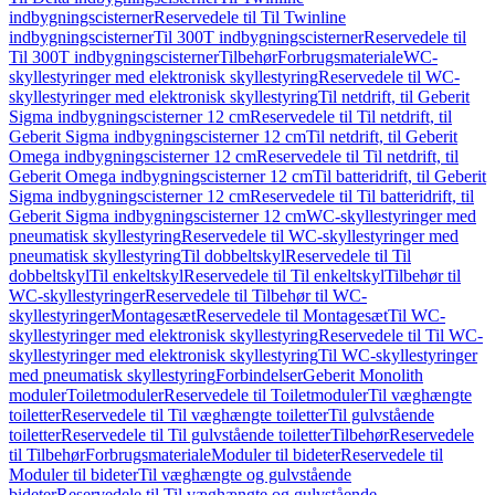
indbygningscisterner
Reservedele til Til Twinline
indbygningscisterner
Til 300T indbygningscisterner
Reservedele til
Til 300T indbygningscisterner
Tilbehør
Forbrugsmateriale
WC-
skyllestyringer med elektronisk skyllestyring
Reservedele til WC-
skyllestyringer med elektronisk skyllestyring
Til netdrift, til Geberit
Sigma indbygningscisterner 12 cm
Reservedele til Til netdrift, til
Geberit Sigma indbygningscisterner 12 cm
Til netdrift, til Geberit
Omega indbygningscisterner 12 cm
Reservedele til Til netdrift, til
Geberit Omega indbygningscisterner 12 cm
Til batteridrift, til Geberit
Sigma indbygningscisterner 12 cm
Reservedele til Til batteridrift, til
Geberit Sigma indbygningscisterner 12 cm
WC-skyllestyringer med
pneumatisk skyllestyring
Reservedele til WC-skyllestyringer med
pneumatisk skyllestyring
Til dobbeltskyl
Reservedele til Til
dobbeltskyl
Til enkeltskyl
Reservedele til Til enkeltskyl
Tilbehør til
WC-skyllestyringer
Reservedele til Tilbehør til WC-
skyllestyringer
Montagesæt
Reservedele til Montagesæt
Til WC-
skyllestyringer med elektronisk skyllestyring
Reservedele til Til WC-
skyllestyringer med elektronisk skyllestyring
Til WC-skyllestyringer
med pneumatisk skyllestyring
Forbindelser
Geberit Monolith
moduler
Toiletmoduler
Reservedele til Toiletmoduler
Til væghængte
toiletter
Reservedele til Til væghængte toiletter
Til gulvstående
toiletter
Reservedele til Til gulvstående toiletter
Tilbehør
Reservedele
til Tilbehør
Forbrugsmateriale
Moduler til bideter
Reservedele til
Moduler til bideter
Til væghængte og gulvstående
bideter
Reservedele til Til væghængte og gulvstående