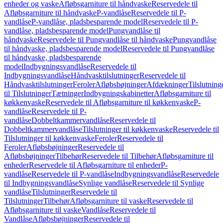
enheder og vaske
Afløbsgarniture til håndvaske
Reservedele til
Afløbsgarniture til håndvaske
P-vandlåse
Reservedele til P-
vandlåse
P-vandlåse, pladsbesparende model
Reservedele til P-
vandlåse, pladsbesparende model
Pungvandlåse til
håndvaske
Reservedele til Pungvandlåse til håndvaske
Pungvandlåse
til håndvaske, pladsbesparende model
Reservedele til Pungvandlåse
til håndvaske, pladsbesparende
model
Indbygningsvandlåse
Reservedele til
Indbygningsvandlåse
Håndvasktilslutninger
Reservedele til
Håndvasktilslutninger
Feroler
Afløbsbøjninger
Afdækninger
Tilslutning
til Tilslutninger
Tætninger
Indbygningskabinetter
Afløbsgarniture til
køkkenvaske
Reservedele til Afløbsgarniture til køkkenvaske
P-
vandlåse
Reservedele til P-
vandlåse
Dobbeltkammervandlåse
Reservedele til
Dobbeltkammervandlåse
Tilslutninger til køkkenvaske
Reservedele til
Tilslutninger til køkkenvaske
Feroler
Reservedele til
Feroler
Afløbsbøjninger
Reservedele til
Afløbsbøjninger
Tilbehør
Reservedele til Tilbehør
Afløbsgarniture til
enheder
Reservedele til Afløbsgarniture til enheder
P-
vandlåse
Reservedele til P-vandlåse
Indbygningsvandlåse
Reservedele
til Indbygningsvandlåse
Synlige vandlåse
Reservedele til Synlige
vandlåse
Tilslutninger
Reservedele til
Tilslutninger
Tilbehør
Afløbsgarniture til vaske
Reservedele til
Afløbsgarniture til vaske
Vandlåse
Reservedele til
Vandlåse
Afløbsbøjninger
Reservedele til