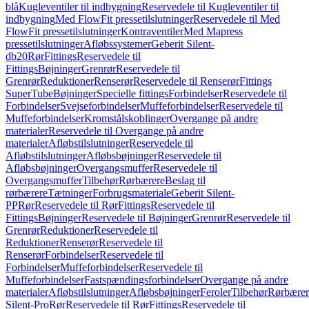
blå
Kugleventiler til indbygning
Reservedele til Kugleventiler til
indbygning
Med FlowFit pressetilslutninger
Reservedele til Med
FlowFit pressetilslutninger
Kontraventiler
Med Mapress
pressetilslutninger
Afløbssystemer
Geberit Silent-
db20
Rør
Fittings
Reservedele til
Fittings
Bøjninger
Grenrør
Reservedele til
Grenrør
Reduktioner
Renserør
Reservedele til Renserør
Fittings
SuperTube
Bøjninger
Specielle fittings
Forbindelser
Reservedele til
Forbindelser
Svejseforbindelser
Muffeforbindelser
Reservedele til
Muffeforbindelser
Kromstålskoblinger
Overgange på andre
materialer
Reservedele til Overgange på andre
materialer
Afløbstilslutninger
Reservedele til
Afløbstilslutninger
Afløbsbøjninger
Reservedele til
Afløbsbøjninger
Overgangsmuffer
Reservedele til
Overgangsmuffer
Tilbehør
Rørbærere
Beslag til
rørbærere
Tætninger
Forbrugsmateriale
Geberit Silent-
PP
Rør
Reservedele til Rør
Fittings
Reservedele til
Fittings
Bøjninger
Reservedele til Bøjninger
Grenrør
Reservedele til
Grenrør
Reduktioner
Reservedele til
Reduktioner
Renserør
Reservedele til
Renserør
Forbindelser
Reservedele til
Forbindelser
Muffeforbindelser
Reservedele til
Muffeforbindelser
Fastspændingsforbindelser
Overgange på andre
materialer
Afløbstilslutninger
Afløbsbøjninger
Feroler
Tilbehør
Rørbærer
Silent-Pro
Rør
Reservedele til Rør
Fittings
Reservedele til