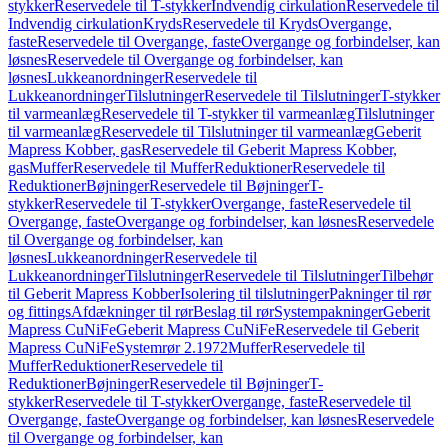
stykker
Reservedele til T-stykker
Indvendig cirkulation
Reservedele til
Indvendig cirkulation
Kryds
Reservedele til Kryds
Overgange,
faste
Reservedele til Overgange, faste
Overgange og forbindelser, kan
løsnes
Reservedele til Overgange og forbindelser, kan
løsnes
Lukkeanordninger
Reservedele til
Lukkeanordninger
Tilslutninger
Reservedele til Tilslutninger
T-stykker
til varmeanlæg
Reservedele til T-stykker til varmeanlæg
Tilslutninger
til varmeanlæg
Reservedele til Tilslutninger til varmeanlæg
Geberit
Mapress Kobber, gas
Reservedele til Geberit Mapress Kobber,
gas
Muffer
Reservedele til Muffer
Reduktioner
Reservedele til
Reduktioner
Bøjninger
Reservedele til Bøjninger
T-
stykker
Reservedele til T-stykker
Overgange, faste
Reservedele til
Overgange, faste
Overgange og forbindelser, kan løsnes
Reservedele
til Overgange og forbindelser, kan
løsnes
Lukkeanordninger
Reservedele til
Lukkeanordninger
Tilslutninger
Reservedele til Tilslutninger
Tilbehør
til Geberit Mapress Kobber
Isolering til tilslutninger
Pakninger til rør
og fittings
Afdækninger til rør
Beslag til rør
Systempakninger
Geberit
Mapress CuNiFe
Geberit Mapress CuNiFe
Reservedele til Geberit
Mapress CuNiFe
Systemrør 2.1972
Muffer
Reservedele til
Muffer
Reduktioner
Reservedele til
Reduktioner
Bøjninger
Reservedele til Bøjninger
T-
stykker
Reservedele til T-stykker
Overgange, faste
Reservedele til
Overgange, faste
Overgange og forbindelser, kan løsnes
Reservedele
til Overgange og forbindelser, kan