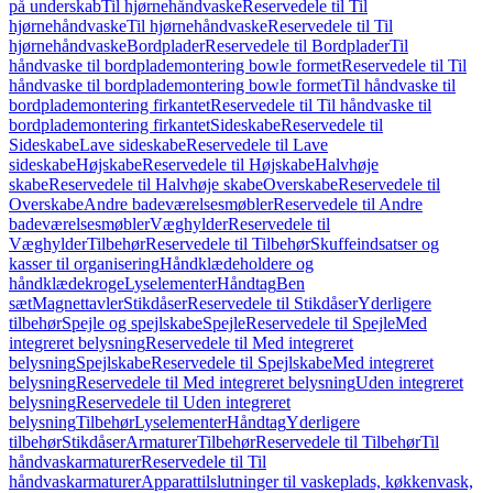
på underskab
Til hjørnehåndvaske
Reservedele til Til
hjørnehåndvaske
Til hjørnehåndvaske
Reservedele til Til
hjørnehåndvaske
Bordplader
Reservedele til Bordplader
Til
håndvaske til bordplademontering bowle formet
Reservedele til Til
håndvaske til bordplademontering bowle formet
Til håndvaske til
bordplademontering firkantet
Reservedele til Til håndvaske til
bordplademontering firkantet
Sideskabe
Reservedele til
Sideskabe
Lave sideskabe
Reservedele til Lave
sideskabe
Højskabe
Reservedele til Højskabe
Halvhøje
skabe
Reservedele til Halvhøje skabe
Overskabe
Reservedele til
Overskabe
Andre badeværelsesmøbler
Reservedele til Andre
badeværelsesmøbler
Væghylder
Reservedele til
Væghylder
Tilbehør
Reservedele til Tilbehør
Skuffeindsatser og
kasser til organisering
Håndklædeholdere og
håndklædekroge
Lyselementer
Håndtag
Ben
sæt
Magnettavler
Stikdåser
Reservedele til Stikdåser
Yderligere
tilbehør
Spejle og spejlskabe
Spejle
Reservedele til Spejle
Med
integreret belysning
Reservedele til Med integreret
belysning
Spejlskabe
Reservedele til Spejlskabe
Med integreret
belysning
Reservedele til Med integreret belysning
Uden integreret
belysning
Reservedele til Uden integreret
belysning
Tilbehør
Lyselementer
Håndtag
Yderligere
tilbehør
Stikdåser
Armaturer
Tilbehør
Reservedele til Tilbehør
Til
håndvaskarmaturer
Reservedele til Til
håndvaskarmaturer
Apparattilslutninger til vaskeplads, køkkenvask,