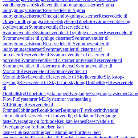
vandbegrænsere
Skylleventiler
Indbygningscisterner
Sigma
indbygningscisterner
Reservedele til Sigma
indbygningscisterner
Omega indbygningscisterner
Reservedele til
Omega indbygningscisterner
Skyllerør
Tilbehør
Svømmeventiler og
skylleventiler
Svømmeventiler
Reservedele til
Svømmeventiler
Svømmeventiler til synlige cisterner
Reservedele til
Svømmeventiler til synlige cisterner
Svømmeventiler til
indbygningscisterner
Reservedele til Svømmeventiler til
indbygningscisterner
Svømmeventiler til cisterner af
porcelæn
Reservedele til Svømmeventiler til cisterner af
porcelæn
Svømmeventiler til cisterner universel
Reservedele til
Svømmeventiler til cisterner universel
Svømmeventiler til
Monolith
Reservedele til Svømmeventiler til
Monolith
Skylleventiler
Reservedele til Skylleventiler
Skyl-stop-
skylning
Reservedele til Skyl-stop-skylning
Dobbeltskyl
Reservedele
til
Dobbeltskyl
Tilbehør
Trykknapper
Overgange
Forsyningssystemer
Geber
FlowFit
Systemrør ML
Systemrør varmeanlæg
ML
Fittings
Reservedele til
Fittings
Koblinger
Reduktioner
Bøjninger
T-stykker
Indvendig
cirkulation
Reservedele til Indvendig cirkulation
Overgange,
faste
Overgange og forbindelser, kan løsnes
Reservedele til
Overgange og forbindelser, kan
løsnes
Lukkeanordninger
Tilslutninger
Fordeler med
gevindsamling
Reservedele til Fordeler med gevindsamling
T-stykker