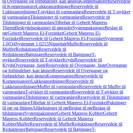
til Overgange og forbindelser, kan løsnes
Kompensatorer
Reservedele
til Kompensatorer
Lukkeanordninger
Reservedele til
Lukkeanordninger
T-stykker til varmeanlæg
Reservedele til T-stykker
til varmeanlæg
Tilslutninger til varmeanlæg
Reservedele til
Tilslutninger til varmeanlæg
Tilbehør til Geberit Mapress
Therm
Beskyttelseskapper til rørender
Systempakninger
Beslag til
rør
Geberit Mapress El-Forzinket
Geberit Mapress El-
Forzinket
Reservedele til Geberit Mapress El-Forzinket
Systemrør
1.0034
Systemrør 1.0215
Nippelrør
Muffer
Reservedele til
Muffer
Reduktioner
Reservedele til
Reduktioner
Bøjninger
Reservedele til Bøjninger
T-
stykker
Reservedele til T-stykker
Kryds
Reservedele til
Kryds
Overgange, faste
Reservedele til Overgange, faste
Overgange
og forbindelser, kan løsnes
Reservedele til Overgange og
forbindelser, kan løsnes
Kompensatorer
Reservedele til
Kompensatorer
Lukkeanordninger
Reservedele til
Lukkeanordninger
Muffer til varmeanlæg
Reservedele til Muffer til
varmeanlæg
T-stykker til varmeanlæg
Reservedele til T-stykker til
varmeanlæg
Tilslutninger til varmeanlæg
Reservedele til Tilslutninger
til varmeanlæg
Tilbehør til Geberit Mapress El-Forzinket
Pakninger
til rør og fittings
Afdækninger til rør
Beslag til rør
Beslag til
tilslutninger
Systempakninger
Geberit Mapress Kobber
Geberit
Mapress Kobber
Reservedele til Geberit Mapress
Kobber
Muffer
Reservedele til Muffer
Reduktioner
Reservedele til
Reduktioner
Bøjninger
Reservedele til Bøjninger
T-