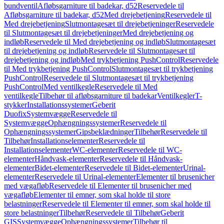
bundventil
Afløbsgarniture til badekar, d52
Reservedele til
Afløbsgarniture til badekar, d52
Med drejebetjening
Reservedele til
Med drejebetjening
Slutmontagesæt til drejebetjeninger
Reservedele
til Slutmontagesæt til drejebetjeninger
Med drejebetjening og
indløb
Reservedele til Med drejebetjening og indløb
Slutmontagesæt
til drejebetjening og indløb
Reservedele til Slutmontagesæt til
drejebetjening og indløb
Med trykbetjening PushControl
Reservedele
til Med trykbetjening PushControl
Slutmontagesæt til trykbetjening
PushControl
Reservedele til Slutmontagesæt til trykbetjening
PushControl
Med ventilkegle
Reservedele til Med
ventilkegle
Tilbehør til afløbsgarniture til badekar
Ventilkegler
T-
stykker
Installationssystemer
Geberit
Duofix
Systemvægge
Reservedele til
Systemvægge
Ophængningssystemer
Reservedele til
Ophængningssystemer
Gipsbeklædninger
Tilbehør
Reservedele til
Tilbehør
Installationselementer
Reservedele til
Installationselementer
WC-elementer
Reservedele til WC-
elementer
Håndvask-elementer
Reservedele til Håndvask-
elementer
Bidet-elementer
Reservedele til Bidet-elementer
Urinal-
elementer
Reservedele til Urinal-elementer
Elementer til brusenicher
med vægafløb
Reservedele til Elementer til brusenicher med
vægafløb
Elementer til emner, som skal holde til store
belastninger
Reservedele til Elementer til emner, som skal holde til
store belastninger
Tilbehør
Reservedele til Tilbehør
Geberit
GIS
Systemvægge
Ophængningssystemer
Tilbehør til