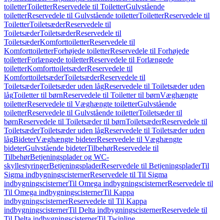
toiletter
Toiletter
Reservedele til Toiletter
Gulvstående
toiletter
Reservedele til Gulvstående toiletter
Toiletter
Reservedele til
Toiletter
Toiletsæder
Reservedele til
Toiletsæder
Toiletsæder
Reservedele til
Toiletsæder
Komforttoiletter
Reservedele til
Komforttoiletter
Forhøjede toiletter
Reservedele til Forhøjede
toiletter
Forlængede toiletter
Reservedele til Forlængede
toiletter
Komforttoiletsæder
Reservedele til
Komforttoiletsæder
Toiletsæder
Reservedele til
Toiletsæder
Toiletsæder uden låg
Reservedele til Toiletsæder uden
låg
Toiletter til børn
Reservedele til Toiletter til børn
Væghængte
toiletter
Reservedele til Væghængte toiletter
Gulvstående
toiletter
Reservedele til Gulvstående toiletter
Toiletsæder til
børn
Reservedele til Toiletsæder til børn
Toiletsæder
Reservedele til
Toiletsæder
Toiletsæder uden låg
Reservedele til Toiletsæder uden
låg
Bideter
Væghængte bideter
Reservedele til Væghængte
bideter
Gulvstående bideter
Tilbehør
Reservedele til
Tilbehør
Betjeningsplader og WC-
skyllestyringer
Betjeningsplader
Reservedele til Betjeningsplader
Til
Sigma indbygningscisterner
Reservedele til Til Sigma
indbygningscisterner
Til Omega indbygningscisterner
Reservedele til
Til Omega indbygningscisterner
Til Kappa
indbygningscisterner
Reservedele til Til Kappa
indbygningscisterner
Til Delta indbygningscisterner
Reservedele til
Til Delta indbygningscisterner
Til Twinline