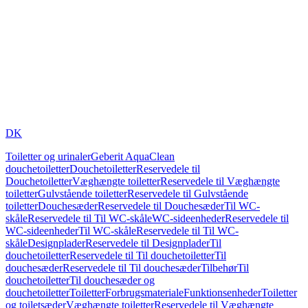
DK
Toiletter og urinaler
Geberit AquaClean
douchetoiletter
Douchetoiletter
Reservedele til
Douchetoiletter
Væghængte toiletter
Reservedele til Væghængte
toiletter
Gulvstående toiletter
Reservedele til Gulvstående
toiletter
Douchesæder
Reservedele til Douchesæder
Til WC-
skåle
Reservedele til Til WC-skåle
WC-sideenheder
Reservedele til
WC-sideenheder
Til WC-skåle
Reservedele til Til WC-
skåle
Designplader
Reservedele til Designplader
Til
douchetoiletter
Reservedele til Til douchetoiletter
Til
douchesæder
Reservedele til Til douchesæder
Tilbehør
Til
douchetoiletter
Til douchesæder og
douchetoiletter
Toiletter
Forbrugsmateriale
Funktionsenheder
Toiletter
og toiletsæder
Væghængte toiletter
Reservedele til Væghængte