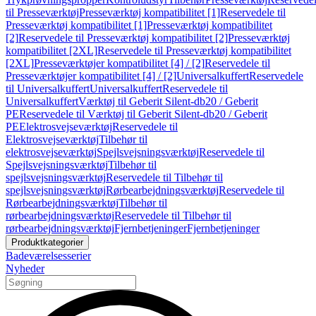
til Presseværktøj
Presseværktøj kompatibilitet [1]
Reservedele til
Presseværktøj kompatibilitet [1]
Presseværktøj kompatibilitet
[2]
Reservedele til Presseværktøj kompatibilitet [2]
Presseværktøj
kompatibilitet [2XL]
Reservedele til Presseværktøj kompatibilitet
[2XL]
Presseværktøjer kompatibilitet [4] / [2]
Reservedele til
Presseværktøjer kompatibilitet [4] / [2]
Universalkuffert
Reservedele
til Universalkuffert
Universalkuffert
Reservedele til
Universalkuffert
Værktøj til Geberit Silent-db20 / Geberit
PE
Reservedele til Værktøj til Geberit Silent-db20 / Geberit
PE
Elektrosvejseværktøj
Reservedele til
Elektrosvejseværktøj
Tilbehør til
elektrosvejseværktøj
Spejlsvejsningsværktøj
Reservedele til
Spejlsvejsningsværktøj
Tilbehør til
spejlsvejsningsværktøj
Reservedele til Tilbehør til
spejlsvejsningsværktøj
Rørbearbejdningsværktøj
Reservedele til
Rørbearbejdningsværktøj
Tilbehør til
rørbearbejdningsværktøj
Reservedele til Tilbehør til
rørbearbejdningsværktøj
Fjernbetjeninger
Fjernbetjeninger
Produktkategorier
Badeværelsesserier
Nyheder