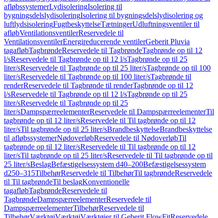
afløbssystemer
Lydisolering
Isolering til
bygningsdelslydisolering
Isolering til bygningsdelslydisolering og
luftlydsisolering
Fugtbeskyttelse
Tætninger
Udluftningsventiler til
afløb
Ventilationsventiler
Reservedele til
Ventilationsventiler
Energireducerende ventiler
Geberit Pluvia
tagafløb
Tagbrønde
Reservedele til Tagbrønde
Tagbrønde op til 12
l/s
Reservedele til Tagbrønde op til 12 l/s
Tagbrønde op til 25
liter/s
Reservedele til Tagbrønde op til 25 liter/s
Tagbrønde op til 100
liter/s
Reservedele til Tagbrønde op til 100 liter/s
Tagbrønde til
render
Reservedele til Tagbrønde til render
Tagbrønde op til 12
l/s
Reservedele til Tagbrønde op til 12 l/s
Tagbrønde op til 25
liter/s
Reservedele til Tagbrønde op til 25
liter/s
Dampspærreelementer
Reservedele til Dampspærreelementer
Til
tagbrønde op til 12 liter/s
Reservedele til Til tagbrønde op til 12
liter/s
Til tagbrønde op til 25 liter/s
Brandbeskyttelse
Brandbeskyttelse
til afløbssystemer
Nødoverløb
Reservedele til Nødoverløb
Til
tagbrønde op til 12 liter/s
Reservedele til Til tagbrønde op til 12
liter/s
Til tagbrønde op til 25 liter/s
Reservedele til Til tagbrønde op til
25 liter/s
Beslag
Befæstigelsessystem d40–200
Befæstigelsessystem
d250–315
Tilbehør
Reservedele til Tilbehør
Til tagbrønde
Reservedele
til Til tagbrønde
Til beslag
Konventionelle
tagafløb
Tagbrønde
Reservedele til
Tagbrønde
Dampspærreelementer
Reservedele til
Dampspærreelementer
Tilbehør
Reservedele til
Tilbehør
Værktøj
Værktøj
Værktøjer til Geberit FlowFit
Reservedele