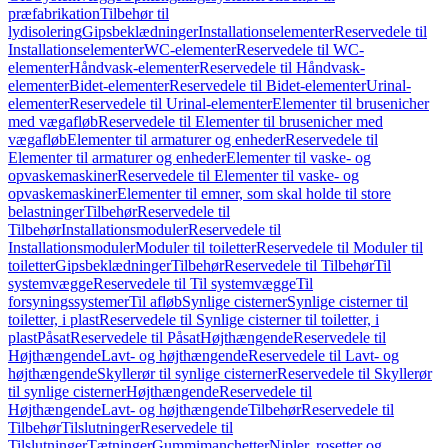
præfabrikation
Tilbehør til
lydisolering
Gipsbeklædninger
Installationselementer
Reservedele til
Installationselementer
WC-elementer
Reservedele til WC-
elementer
Håndvask-elementer
Reservedele til Håndvask-
elementer
Bidet-elementer
Reservedele til Bidet-elementer
Urinal-
elementer
Reservedele til Urinal-elementer
Elementer til brusenicher
med vægafløb
Reservedele til Elementer til brusenicher med
vægafløb
Elementer til armaturer og enheder
Reservedele til
Elementer til armaturer og enheder
Elementer til vaske- og
opvaskemaskiner
Reservedele til Elementer til vaske- og
opvaskemaskiner
Elementer til emner, som skal holde til store
belastninger
Tilbehør
Reservedele til
Tilbehør
Installationsmoduler
Reservedele til
Installationsmoduler
Moduler til toiletter
Reservedele til Moduler til
toiletter
Gipsbeklædninger
Tilbehør
Reservedele til Tilbehør
Til
systemvægge
Reservedele til Til systemvægge
Til
forsyningssystemer
Til afløb
Synlige cisterner
Synlige cisterner til
toiletter, i plast
Reservedele til Synlige cisterner til toiletter, i
plast
Påsat
Reservedele til Påsat
Højthængende
Reservedele til
Højthængende
Lavt- og højthængende
Reservedele til Lavt- og
højthængende
Skyllerør til synlige cisterner
Reservedele til Skyllerør
til synlige cisterner
Højthængende
Reservedele til
Højthængende
Lavt- og højthængende
Tilbehør
Reservedele til
Tilbehør
Tilslutninger
Reservedele til
Tilslutninger
Tætninger
Gummimanchetter
Nipler, rosetter og