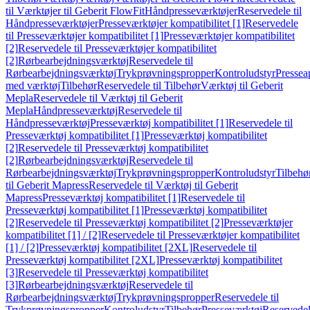
til Værktøjer til Geberit FlowFit
Håndpresseværktøjer
Reservedele til
Håndpresseværktøjer
Presseværktøjer kompatibilitet [1]
Reservedele
til Presseværktøjer kompatibilitet [1]
Presseværktøjer kompatibilitet
[2]
Reservedele til Presseværktøjer kompatibilitet
[2]
Rørbearbejdningsværktøj
Reservedele til
Rørbearbejdningsværktøj
Trykprøvningspropper
Kontroludstyr
Pressea
med værktøj
Tilbehør
Reservedele til Tilbehør
Værktøj til Geberit
Mepla
Reservedele til Værktøj til Geberit
Mepla
Håndpresseværktøj
Reservedele til
Håndpresseværktøj
Presseværktøj kompatibilitet [1]
Reservedele til
Presseværktøj kompatibilitet [1]
Presseværktøj kompatibilitet
[2]
Reservedele til Presseværktøj kompatibilitet
[2]
Rørbearbejdningsværktøj
Reservedele til
Rørbearbejdningsværktøj
Trykprøvningspropper
Kontroludstyr
Tilbehø
til Geberit Mapress
Reservedele til Værktøj til Geberit
Mapress
Presseværktøj kompatibilitet [1]
Reservedele til
Presseværktøj kompatibilitet [1]
Presseværktøj kompatibilitet
[2]
Reservedele til Presseværktøj kompatibilitet [2]
Presseværktøjer
kompatibilitet [1] / [2]
Reservedele til Presseværktøjer kompatibilitet
[1] / [2]
Presseværktøj kompatibilitet [2XL]
Reservedele til
Presseværktøj kompatibilitet [2XL]
Presseværktøj kompatibilitet
[3]
Reservedele til Presseværktøj kompatibilitet
[3]
Rørbearbejdningsværktøj
Reservedele til
Rørbearbejdningsværktøj
Trykprøvningspropper
Reservedele til
Trykprøvningspropper
Kontroludstyr
Tilbehør
Presseværktøj
Reservede