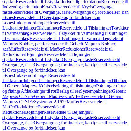
stykker
Reservedele til T-stykker
Indvendig cirkulation
Reservedele til
Indvendig cirkulation
Kryds
Reservedele til Kryds
Overgange,
faste
Reservedele til Overgange, faste
Overgange og forbindelser, kan
løsnes
Reservedele til Overgange og forbindelser, kan
løsnes
Lukkeanordninger
Reservedele til
Lukkeanordninger
Tilslutninger
Reservedele til Tilslutninger
T-stykker
til varmeanlæg
Reservedele til T-stykker til varmeanlæg
Tilslutninger
til varmeanlæg
Reservedele til Tilslutninger til varmeanlæg
Geberit
Mapress Kobber, gas
Reservedele til Geberit Mapress Kobber,
gas
Muffer
Reservedele til Muffer
Reduktioner
Reservedele til
Reduktioner
Bøjninger
Reservedele til Bøjninger
T-
stykker
Reservedele til T-stykker
Overgange, faste
Reservedele til
Overgange, faste
Overgange og forbindelser, kan løsnes
Reservedele
til Overgange og forbindelser, kan
løsnes
Lukkeanordninger
Reservedele til
Lukkeanordninger
Tilslutninger
Reservedele til Tilslutninger
Tilbehør
til Geberit Mapress Kobber
Isolering til tilslutninger
Pakninger til rør
og fittings
Afdækninger til rør
Beslag til rør
Systempakninger
Geberit
Mapress CuNiFe
Geberit Mapress CuNiFe
Reservedele til Geberit
Mapress CuNiFe
Systemrør 2.1972
Muffer
Reservedele til
Muffer
Reduktioner
Reservedele til
Reduktioner
Bøjninger
Reservedele til Bøjninger
T-
stykker
Reservedele til T-stykker
Overgange, faste
Reservedele til
Overgange, faste
Overgange og forbindelser, kan løsnes
Reservedele
til Overgange og forbindelser, kan