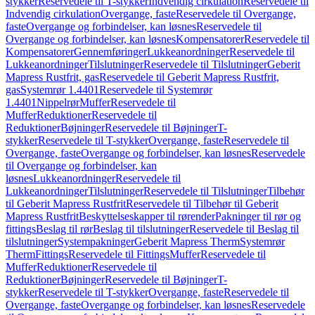
stykker
Reservedele til T-stykker
Indvendig cirkulation
Reservedele til
Indvendig cirkulation
Overgange, faste
Reservedele til Overgange,
faste
Overgange og forbindelser, kan løsnes
Reservedele til
Overgange og forbindelser, kan løsnes
Kompensatorer
Reservedele til
Kompensatorer
Gennemføringer
Lukkeanordninger
Reservedele til
Lukkeanordninger
Tilslutninger
Reservedele til Tilslutninger
Geberit
Mapress Rustfrit, gas
Reservedele til Geberit Mapress Rustfrit,
gas
Systemrør 1.4401
Reservedele til Systemrør
1.4401
Nippelrør
Muffer
Reservedele til
Muffer
Reduktioner
Reservedele til
Reduktioner
Bøjninger
Reservedele til Bøjninger
T-
stykker
Reservedele til T-stykker
Overgange, faste
Reservedele til
Overgange, faste
Overgange og forbindelser, kan løsnes
Reservedele
til Overgange og forbindelser, kan
løsnes
Lukkeanordninger
Reservedele til
Lukkeanordninger
Tilslutninger
Reservedele til Tilslutninger
Tilbehør
til Geberit Mapress Rustfrit
Reservedele til Tilbehør til Geberit
Mapress Rustfrit
Beskyttelseskapper til rørender
Pakninger til rør og
fittings
Beslag til rør
Beslag til tilslutninger
Reservedele til Beslag til
tilslutninger
Systempakninger
Geberit Mapress Therm
Systemrør
Therm
Fittings
Reservedele til Fittings
Muffer
Reservedele til
Muffer
Reduktioner
Reservedele til
Reduktioner
Bøjninger
Reservedele til Bøjninger
T-
stykker
Reservedele til T-stykker
Overgange, faste
Reservedele til
Overgange, faste
Overgange og forbindelser, kan løsnes
Reservedele