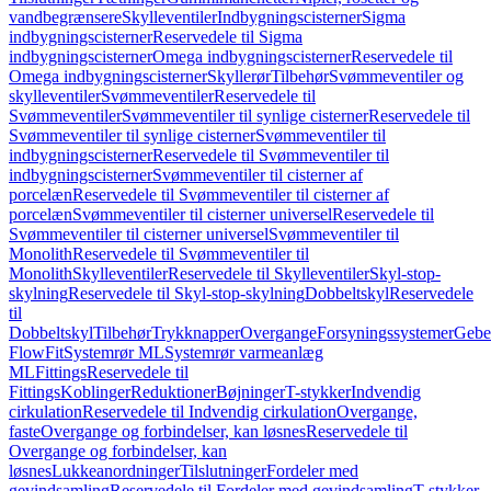
vandbegrænsere
Skylleventiler
Indbygningscisterner
Sigma
indbygningscisterner
Reservedele til Sigma
indbygningscisterner
Omega indbygningscisterner
Reservedele til
Omega indbygningscisterner
Skyllerør
Tilbehør
Svømmeventiler og
skylleventiler
Svømmeventiler
Reservedele til
Svømmeventiler
Svømmeventiler til synlige cisterner
Reservedele til
Svømmeventiler til synlige cisterner
Svømmeventiler til
indbygningscisterner
Reservedele til Svømmeventiler til
indbygningscisterner
Svømmeventiler til cisterner af
porcelæn
Reservedele til Svømmeventiler til cisterner af
porcelæn
Svømmeventiler til cisterner universel
Reservedele til
Svømmeventiler til cisterner universel
Svømmeventiler til
Monolith
Reservedele til Svømmeventiler til
Monolith
Skylleventiler
Reservedele til Skylleventiler
Skyl-stop-
skylning
Reservedele til Skyl-stop-skylning
Dobbeltskyl
Reservedele
til
Dobbeltskyl
Tilbehør
Trykknapper
Overgange
Forsyningssystemer
Geber
FlowFit
Systemrør ML
Systemrør varmeanlæg
ML
Fittings
Reservedele til
Fittings
Koblinger
Reduktioner
Bøjninger
T-stykker
Indvendig
cirkulation
Reservedele til Indvendig cirkulation
Overgange,
faste
Overgange og forbindelser, kan løsnes
Reservedele til
Overgange og forbindelser, kan
løsnes
Lukkeanordninger
Tilslutninger
Fordeler med
gevindsamling
Reservedele til Fordeler med gevindsamling
T-stykker