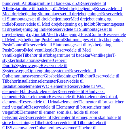
bundventil
Afløbsgarniture til badekar, d52
Reservedele til
Afløbsgarniture til badekar, d52
Med drejebetjening
Reservedele til
Med drejebetjening
Slutmontagesæt til drejebetjeninger
Reservedele
til Slutmontagesæt til drejebetjeninger
Med drejebetjening og
indløb
Reservedele til Med drejebetjening og indløb
Slutmontagesæt
til drejebetjening og indløb
Reservedele til Slutmontagesæt til
drejebetjening og indløb
Med trykbetjening PushControl
Reservedele
til Med trykbetjening PushControl
Slutmontagesæt til trykbetjening
PushControl
Reservedele til Slutmontagesæt til trykbetjening
PushControl
Med ventilkegle
Reservedele til Med
ventilkegle
Tilbehør til afløbsgarniture til badekar
Ventilkegler
T-
stykker
Installationssystemer
Geberit
Duofix
Systemvægge
Reservedele til
Systemvægge
Ophængningssystemer
Reservedele til
Ophængningssystemer
Gipsbeklædninger
Tilbehør
Reservedele til
Tilbehør
Installationselementer
Reservedele til
Installationselementer
WC-elementer
Reservedele til WC-
elementer
Håndvask-elementer
Reservedele til Håndvask-
elementer
Bidet-elementer
Reservedele til Bidet-elementer
Urinal-
elementer
Reservedele til Urinal-elementer
Elementer til brusenicher
med vægafløb
Reservedele til Elementer til brusenicher med
vægafløb
Elementer til emner, som skal holde til store
belastninger
Reservedele til Elementer til emner, som skal holde til
store belastninger
Tilbehør
Reservedele til Tilbehør
Geberit
GIS
Systemvægge
Ophængningssystemer
Tilbehør til