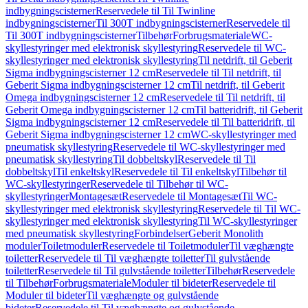
indbygningscisterner
Reservedele til Til Twinline
indbygningscisterner
Til 300T indbygningscisterner
Reservedele til
Til 300T indbygningscisterner
Tilbehør
Forbrugsmateriale
WC-
skyllestyringer med elektronisk skyllestyring
Reservedele til WC-
skyllestyringer med elektronisk skyllestyring
Til netdrift, til Geberit
Sigma indbygningscisterner 12 cm
Reservedele til Til netdrift, til
Geberit Sigma indbygningscisterner 12 cm
Til netdrift, til Geberit
Omega indbygningscisterner 12 cm
Reservedele til Til netdrift, til
Geberit Omega indbygningscisterner 12 cm
Til batteridrift, til Geberit
Sigma indbygningscisterner 12 cm
Reservedele til Til batteridrift, til
Geberit Sigma indbygningscisterner 12 cm
WC-skyllestyringer med
pneumatisk skyllestyring
Reservedele til WC-skyllestyringer med
pneumatisk skyllestyring
Til dobbeltskyl
Reservedele til Til
dobbeltskyl
Til enkeltskyl
Reservedele til Til enkeltskyl
Tilbehør til
WC-skyllestyringer
Reservedele til Tilbehør til WC-
skyllestyringer
Montagesæt
Reservedele til Montagesæt
Til WC-
skyllestyringer med elektronisk skyllestyring
Reservedele til Til WC-
skyllestyringer med elektronisk skyllestyring
Til WC-skyllestyringer
med pneumatisk skyllestyring
Forbindelser
Geberit Monolith
moduler
Toiletmoduler
Reservedele til Toiletmoduler
Til væghængte
toiletter
Reservedele til Til væghængte toiletter
Til gulvstående
toiletter
Reservedele til Til gulvstående toiletter
Tilbehør
Reservedele
til Tilbehør
Forbrugsmateriale
Moduler til bideter
Reservedele til
Moduler til bideter
Til væghængte og gulvstående
bideter
Reservedele til Til væghængte og gulvstående