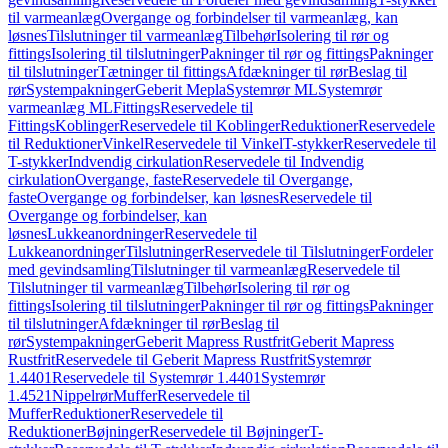
til varmeanlæg
Overgange og forbindelser til varmeanlæg, kan
løsnes
Tilslutninger til varmeanlæg
Tilbehør
Isolering til rør og
fittings
Isolering til tilslutninger
Pakninger til rør og fittings
Pakninger
til tilslutninger
Tætninger til fittings
Afdækninger til rør
Beslag til
rør
Systempakninger
Geberit Mepla
Systemrør ML
Systemrør
varmeanlæg ML
Fittings
Reservedele til
Fittings
Koblinger
Reservedele til Koblinger
Reduktioner
Reservedele
til Reduktioner
Vinkel
Reservedele til Vinkel
T-stykker
Reservedele til
T-stykker
Indvendig cirkulation
Reservedele til Indvendig
cirkulation
Overgange, faste
Reservedele til Overgange,
faste
Overgange og forbindelser, kan løsnes
Reservedele til
Overgange og forbindelser, kan
løsnes
Lukkeanordninger
Reservedele til
Lukkeanordninger
Tilslutninger
Reservedele til Tilslutninger
Fordeler
med gevindsamling
Tilslutninger til varmeanlæg
Reservedele til
Tilslutninger til varmeanlæg
Tilbehør
Isolering til rør og
fittings
Isolering til tilslutninger
Pakninger til rør og fittings
Pakninger
til tilslutninger
Afdækninger til rør
Beslag til
rør
Systempakninger
Geberit Mapress Rustfrit
Geberit Mapress
Rustfrit
Reservedele til Geberit Mapress Rustfrit
Systemrør
1.4401
Reservedele til Systemrør 1.4401
Systemrør
1.4521
Nippelrør
Muffer
Reservedele til
Muffer
Reduktioner
Reservedele til
Reduktioner
Bøjninger
Reservedele til Bøjninger
T-