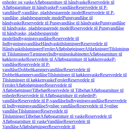
enheder og vaske
Afløbsgarniture til håndvaske
Reservedele til
Afløbsgarniture til håndvaske
P-vandlåse
Reservedele til P-
vandlåse
P-vandlåse, pladsbesparende model
Reservedele til P-
vandlåse, pladsbesparende model
Pungvandlåse til
håndvaske
Reservedele til Pungvandlåse til håndvaske
Pungvandlåse
til håndvaske, pladsbesparende model
Reservedele til Pungvandlåse
til håndvaske, pladsbesparende
model
Indbygningsvandlåse
Reservedele til
Indbygningsvandlåse
Håndvasktilslutninger
Reservedele til
Håndvasktilslutninger
Feroler
Afløbsbøjninger
Afdækninger
Tilslutning
til Tilslutninger
Tætninger
Indbygningskabinetter
Afløbsgarniture til
køkkenvaske
Reservedele til Afløbsgarniture til køkkenvaske
P-
vandlåse
Reservedele til P-
vandlåse
Dobbeltkammervandlåse
Reservedele til
Dobbeltkammervandlåse
Tilslutninger til køkkenvaske
Reservedele til
Tilslutninger til køkkenvaske
Feroler
Reservedele til
Feroler
Afløbsbøjninger
Reservedele til
Afløbsbøjninger
Tilbehør
Reservedele til Tilbehør
Afløbsgarniture til
enheder
Reservedele til Afløbsgarniture til enheder
P-
vandlåse
Reservedele til P-vandlåse
Indbygningsvandlåse
Reservedele
til Indbygningsvandlåse
Synlige vandlåse
Reservedele til Synlige
vandlåse
Tilslutninger
Reservedele til
Tilslutninger
Tilbehør
Afløbsgarniture til vaske
Reservedele til
Afløbsgarniture til vaske
Vandlåse
Reservedele til
Vandlåse
Afløbsbøjninger
Reservedele til