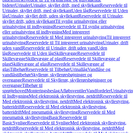
bideter
Urinaler
Urinaler, skyllet drift, med skyllekant
Reservedele til
Urinaler, skyllet drift, med skyllekant
Uden låg
Reservedele til Uden
låg
Urinaler, skyllet drift, uden skyllekant
Reservedele til Urinaler,
skyllet drift, uden skyllekant
Til synlig urinalstyring eller
urinalstyring til indbygning
Reservedele til Til synlig urinalstyring
eller urinalstyring til indbygning
Med integreret
urinalstyring
Reservedele til Med integreret urinalstyring
Til integreret
urinalstyring
Reservedele til Til integreret urinalstyring
Urinaler, drift
uden vand
Reservedele til Urinaler, drift uden vand
Uden
låg
Reservedele til Uden låg
Skillevægge
Reservedele til
Skillevægge
Skillevægge af plast
Reservedele til Skillevægge af
plast
Skillevægge af glas
Reservedele til Skillevægge af
glas
Tilbehør
Reservedele til Tilbehør
Urinallåg
Vandlåse og
vandlåstilbehør
Skyllerør, skyllerørsbøjninger og
overgange
Reservedele til Skyllerør, skyllerørsbøjninger og
overgange
Tilbehør til
sprøjtehoved
Monteringsbeslag
Afløbsventiler
Vandfordeler
Urinalstyri
til Indbygning
Med elektronisk skyllestyring, netdrift
Reservedele til
Med elektronisk skyllestyring, netdrift
Med elektronisk skyllestyring,
batteridrift
Reservedele til Med elektronisk skyllestyring,
batteridrift
Med pneumatisk skyllestyring
Reservedele til Med
pneumatisk skyllestyring
Basic
Reservedele til
Basic
Synlige
Reservedele til Synlige
Med elektronisk skyllestyring,
netdrift
Reservedele til Med elektronisk skyllestyring, netdrift
Med