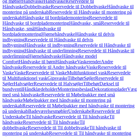
og møbler
Håndvaske
Håndvaske
Reservedele til
Håndvaske
Dobbeltvaske
Reservedele til Dobbeltvaske
Håndvaske til
montering på underskab
Reservedele til Håndvaske til montering på
underskab
Håndvaske til bordplademontering
Reservedele til
Håndvaske til bordplademontering
Håndvaske, små
Reservedele til
Håndvaske, små
Håndvaske til
bordplademontering
Hjørnehåndvaske
Håndvaske til delvis
indbygning
Reservedele til Håndvaske til delvis
indbygning
Håndvaske til indbygning
Reservedele til Håndvaske til
indbygning
Håndvaske til underlimning
Reservedele til Håndvaske til
underlimning
Hjørnehåndvaske
Håndvaske model
Comfort
Håndvaske til børn
Håndvaske
Vaskerender
Andre
håndvaske
Reservedele til Andre håndvaske
Vaske
Reservedele til
Vaske
Vaske
Reservedele til Vaske
Multifunktionel vask
Reservedele
til Multifunktionel vask
Gipsvaske
Tilbehør
Søjler
Reservedele til
Søjler
Halvsøjler
Reservedele til Halvsøjler
Tilbehør
Dæksel til
bundventil
Håndklædeholder
Monteringsbeslag
Dekorationsplader
Vægh
med små håndvaske
Reservedele til Møbelpakker med små
håndvaske
Møbelpakker med håndvaske til montering på
underskab
Reservedele til Møbelpakker med håndvaske til montering
på underskab
Badeværelsesmøbler
Underskabe
Reservedele til
Underskabe
Til håndvaske
Reservedele til Til håndvaske
Til
håndvaske
Reservedele til Til håndvaske
Til
dobbeltvaske
Reservedele til Til dobbeltvaske
Til håndvaske til
montering på underskab
Reservedele til Til håndvaske til montering