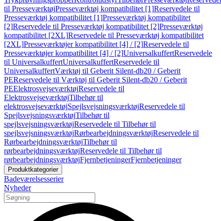
til Presseværktøj
Presseværktøj kompatibilitet [1]
Reservedele til
Presseværktøj kompatibilitet [1]
Presseværktøj kompatibilitet
[2]
Reservedele til Presseværktøj kompatibilitet [2]
Presseværktøj
kompatibilitet [2XL]
Reservedele til Presseværktøj kompatibilitet
[2XL]
Presseværktøjer kompatibilitet [4] / [2]
Reservedele til
Presseværktøjer kompatibilitet [4] / [2]
Universalkuffert
Reservedele
til Universalkuffert
Universalkuffert
Reservedele til
Universalkuffert
Værktøj til Geberit Silent-db20 / Geberit
PE
Reservedele til Værktøj til Geberit Silent-db20 / Geberit
PE
Elektrosvejseværktøj
Reservedele til
Elektrosvejseværktøj
Tilbehør til
elektrosvejseværktøj
Spejlsvejsningsværktøj
Reservedele til
Spejlsvejsningsværktøj
Tilbehør til
spejlsvejsningsværktøj
Reservedele til Tilbehør til
spejlsvejsningsværktøj
Rørbearbejdningsværktøj
Reservedele til
Rørbearbejdningsværktøj
Tilbehør til
rørbearbejdningsværktøj
Reservedele til Tilbehør til
rørbearbejdningsværktøj
Fjernbetjeninger
Fjernbetjeninger
Produktkategorier
Badeværelsesserier
Nyheder