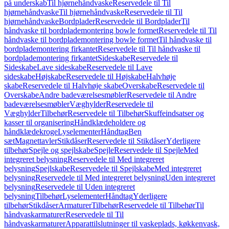
på underskab
Til hjørnehåndvaske
Reservedele til Til
hjørnehåndvaske
Til hjørnehåndvaske
Reservedele til Til
hjørnehåndvaske
Bordplader
Reservedele til Bordplader
Til
håndvaske til bordplademontering bowle formet
Reservedele til Til
håndvaske til bordplademontering bowle formet
Til håndvaske til
bordplademontering firkantet
Reservedele til Til håndvaske til
bordplademontering firkantet
Sideskabe
Reservedele til
Sideskabe
Lave sideskabe
Reservedele til Lave
sideskabe
Højskabe
Reservedele til Højskabe
Halvhøje
skabe
Reservedele til Halvhøje skabe
Overskabe
Reservedele til
Overskabe
Andre badeværelsesmøbler
Reservedele til Andre
badeværelsesmøbler
Væghylder
Reservedele til
Væghylder
Tilbehør
Reservedele til Tilbehør
Skuffeindsatser og
kasser til organisering
Håndklædeholdere og
håndklædekroge
Lyselementer
Håndtag
Ben
sæt
Magnettavler
Stikdåser
Reservedele til Stikdåser
Yderligere
tilbehør
Spejle og spejlskabe
Spejle
Reservedele til Spejle
Med
integreret belysning
Reservedele til Med integreret
belysning
Spejlskabe
Reservedele til Spejlskabe
Med integreret
belysning
Reservedele til Med integreret belysning
Uden integreret
belysning
Reservedele til Uden integreret
belysning
Tilbehør
Lyselementer
Håndtag
Yderligere
tilbehør
Stikdåser
Armaturer
Tilbehør
Reservedele til Tilbehør
Til
håndvaskarmaturer
Reservedele til Til
håndvaskarmaturer
Apparattilslutninger til vaskeplads, køkkenvask,