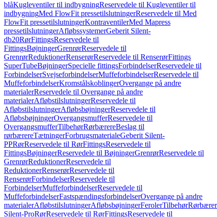
blå
Kugleventiler til indbygning
Reservedele til Kugleventiler til
indbygning
Med FlowFit pressetilslutninger
Reservedele til Med
FlowFit pressetilslutninger
Kontraventiler
Med Mapress
pressetilslutninger
Afløbssystemer
Geberit Silent-
db20
Rør
Fittings
Reservedele til
Fittings
Bøjninger
Grenrør
Reservedele til
Grenrør
Reduktioner
Renserør
Reservedele til Renserør
Fittings
SuperTube
Bøjninger
Specielle fittings
Forbindelser
Reservedele til
Forbindelser
Svejseforbindelser
Muffeforbindelser
Reservedele til
Muffeforbindelser
Kromstålskoblinger
Overgange på andre
materialer
Reservedele til Overgange på andre
materialer
Afløbstilslutninger
Reservedele til
Afløbstilslutninger
Afløbsbøjninger
Reservedele til
Afløbsbøjninger
Overgangsmuffer
Reservedele til
Overgangsmuffer
Tilbehør
Rørbærere
Beslag til
rørbærere
Tætninger
Forbrugsmateriale
Geberit Silent-
PP
Rør
Reservedele til Rør
Fittings
Reservedele til
Fittings
Bøjninger
Reservedele til Bøjninger
Grenrør
Reservedele til
Grenrør
Reduktioner
Reservedele til
Reduktioner
Renserør
Reservedele til
Renserør
Forbindelser
Reservedele til
Forbindelser
Muffeforbindelser
Reservedele til
Muffeforbindelser
Fastspændingsforbindelser
Overgange på andre
materialer
Afløbstilslutninger
Afløbsbøjninger
Feroler
Tilbehør
Rørbærer
Silent-Pro
Rør
Reservedele til Rør
Fittings
Reservedele til