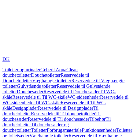
DK
Toiletter og urinaler
Geberit AquaClean
douchetoiletter
Douchetoiletter
Reservedele til
Douchetoiletter
Væghængte toiletter
Reservedele til Væghængte
toiletter
Gulvstående toiletter
Reservedele til Gulvstående
toiletter
Douchesæder
Reservedele til Douchesæder
Til WC-
skåle
Reservedele til Til WC-skåle
WC-sideenheder
Reservedele til
WC-sideenheder
Til WC-skåle
Reservedele til Til WC-
skåle
Designplader
Reservedele til Designplader
Til
douchetoiletter
Reservedele til Til douchetoiletter
Til
douchesæder
Reservedele til Til douchesæder
Tilbehør
Til
douchetoiletter
Til douchesæder og
douchetoiletter
Toiletter
Forbrugsmateriale
Funktionsenheder
Toiletter
og toiletsæder
Væghængte toiletter
Reservedele til Væghængte