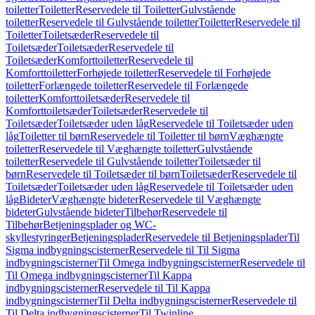
toiletter
Toiletter
Reservedele til Toiletter
Gulvstående
toiletter
Reservedele til Gulvstående toiletter
Toiletter
Reservedele til
Toiletter
Toiletsæder
Reservedele til
Toiletsæder
Toiletsæder
Reservedele til
Toiletsæder
Komforttoiletter
Reservedele til
Komforttoiletter
Forhøjede toiletter
Reservedele til Forhøjede
toiletter
Forlængede toiletter
Reservedele til Forlængede
toiletter
Komforttoiletsæder
Reservedele til
Komforttoiletsæder
Toiletsæder
Reservedele til
Toiletsæder
Toiletsæder uden låg
Reservedele til Toiletsæder uden
låg
Toiletter til børn
Reservedele til Toiletter til børn
Væghængte
toiletter
Reservedele til Væghængte toiletter
Gulvstående
toiletter
Reservedele til Gulvstående toiletter
Toiletsæder til
børn
Reservedele til Toiletsæder til børn
Toiletsæder
Reservedele til
Toiletsæder
Toiletsæder uden låg
Reservedele til Toiletsæder uden
låg
Bideter
Væghængte bideter
Reservedele til Væghængte
bideter
Gulvstående bideter
Tilbehør
Reservedele til
Tilbehør
Betjeningsplader og WC-
skyllestyringer
Betjeningsplader
Reservedele til Betjeningsplader
Til
Sigma indbygningscisterner
Reservedele til Til Sigma
indbygningscisterner
Til Omega indbygningscisterner
Reservedele til
Til Omega indbygningscisterner
Til Kappa
indbygningscisterner
Reservedele til Til Kappa
indbygningscisterner
Til Delta indbygningscisterner
Reservedele til
Til Delta indbygningscisterner
Til Twinline