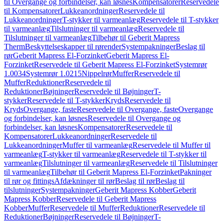
til Overgange og forbindelser, kan løsnes
Kompensatorer
Reservedele
til Kompensatorer
Lukkeanordninger
Reservedele til
Lukkeanordninger
T-stykker til varmeanlæg
Reservedele til T-stykker
til varmeanlæg
Tilslutninger til varmeanlæg
Reservedele til
Tilslutninger til varmeanlæg
Tilbehør til Geberit Mapress
Therm
Beskyttelseskapper til rørender
Systempakninger
Beslag til
rør
Geberit Mapress El-Forzinket
Geberit Mapress El-
Forzinket
Reservedele til Geberit Mapress El-Forzinket
Systemrør
1.0034
Systemrør 1.0215
Nippelrør
Muffer
Reservedele til
Muffer
Reduktioner
Reservedele til
Reduktioner
Bøjninger
Reservedele til Bøjninger
T-
stykker
Reservedele til T-stykker
Kryds
Reservedele til
Kryds
Overgange, faste
Reservedele til Overgange, faste
Overgange
og forbindelser, kan løsnes
Reservedele til Overgange og
forbindelser, kan løsnes
Kompensatorer
Reservedele til
Kompensatorer
Lukkeanordninger
Reservedele til
Lukkeanordninger
Muffer til varmeanlæg
Reservedele til Muffer til
varmeanlæg
T-stykker til varmeanlæg
Reservedele til T-stykker til
varmeanlæg
Tilslutninger til varmeanlæg
Reservedele til Tilslutninger
til varmeanlæg
Tilbehør til Geberit Mapress El-Forzinket
Pakninger
til rør og fittings
Afdækninger til rør
Beslag til rør
Beslag til
tilslutninger
Systempakninger
Geberit Mapress Kobber
Geberit
Mapress Kobber
Reservedele til Geberit Mapress
Kobber
Muffer
Reservedele til Muffer
Reduktioner
Reservedele til
Reduktioner
Bøjninger
Reservedele til Bøjninger
T-