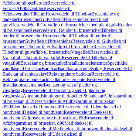
Afløbsbøjninger
Feroler
Reservedele til
Feroler
Afløbsventiler
Reservedele til
Afløbsventiler
Tilbehør
Reservedele til Tilbehør
Bruseniche og
badekar
Brusenicher
Gulvafløb til brusenicher med plant
gulv
Reservedele til Gulvafløb til brusenicher med plant gulv
Render
til brusenicher
Reservedele til Render til brusenicher
Tilbehør til
render til brusenicher
Reservedele til Tilbehør til render til
brusenicher
Gulvafløb til brusenicher
Reservedele til Gulvafløb til
brusenicher
Tilbehør til gulvafløb til brusenicher
Reservedele til
Tilbehør til gulvafløb til brusenicher
Vægafløb
Reservedele til
Vægafløb
Tilbehør til vægafløb
Reservedele til Tilbehør til
vægafløb
Brusekar og brusegulve
Installationselementer
Specifikke
vandlåse til brusekar
Badekar
Badekar af sanitetsakryl
Reservedele til
Badekar af sanitetsakryl
Rektangulære badekar
Reservedele til
Rektangulære badekar
Installationselementer
Reservedele til
Installationselementer
Ben sæt og sæt af plader og
vægbeslag
Reservedele til Ben sæt og sæt af plader og
vægbeslag
Apparattilslutninger til doucher & badekar
Afløbsgarniture
til brusekar, d52
Reservedele til Afløbsgarniture til brusekar,
d52
Uden dæksel til bundventil
Reservedele til Uden dæksel til
bundventil
Dæksel til bundventil
Reservedele til Dæksel til
bundventil
Afløbsgarniture til brusekar, d90
Reservedele til
Afløbsgarniture til brusekar, d90
Med dæksel til
bundventil
Reservedele til Med dæksel til bundventil
Uden dæksel til
bundventil
Reservedele til Uden dæksel til