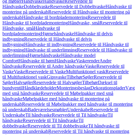
og møbler
Håndvaske
Håndvaske
Reservedele til
Håndvaske
Dobbeltvaske
Reservedele til Dobbeltvaske
Håndvaske til
montering på underskab
Reservedele til Håndvaske til montering på
underskab
Håndvaske til bordplademontering
Reservedele til
Håndvaske til bordplademontering
Håndvaske, små
Reservedele til
Håndvaske, små
Håndvaske til
bordplademontering
Hjørnehåndvaske
Håndvaske til delvis
indbygning
Reservedele til Håndvaske til delvis
indbygning
Håndvaske til indbygning
Reservedele til Håndvaske til
indbygning
Håndvaske til underlimning
Reservedele til Håndvaske til
underlimning
Hjørnehåndvaske
Håndvaske model
Comfort
Håndvaske til børn
Håndvaske
Vaskerender
Andre
håndvaske
Reservedele til Andre håndvaske
Vaske
Reservedele til
Vaske
Vaske
Reservedele til Vaske
Multifunktionel vask
Reservedele
til Multifunktionel vask
Gipsvaske
Tilbehør
Søjler
Reservedele til
Søjler
Halvsøjler
Reservedele til Halvsøjler
Tilbehør
Dæksel til
bundventil
Håndklædeholder
Monteringsbeslag
Dekorationsplader
Vægh
med små håndvaske
Reservedele til Møbelpakker med små
håndvaske
Møbelpakker med håndvaske til montering på
underskab
Reservedele til Møbelpakker med håndvaske til montering
på underskab
Badeværelsesmøbler
Underskabe
Reservedele til
Underskabe
Til håndvaske
Reservedele til Til håndvaske
Til
håndvaske
Reservedele til Til håndvaske
Til
dobbeltvaske
Reservedele til Til dobbeltvaske
Til håndvaske til
montering på underskab
Reservedele til Til håndvaske til montering