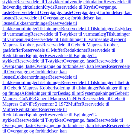
stykker
Reservedele til T-stykker
Indvendig cirkulation
Reservedele til
Indvendig cirkulation
Kryds
Reservedele til Kryds
Overgange,
faste
Reservedele til Overgange, faste
Overgange og forbindelser, kan
løsnes
Reservedele til Overgange og forbindelser, kan
løsnes
Lukkeanordninger
Reservedele til
Lukkeanordninger
Tilslutninger
Reservedele til Tilslutninger
T-stykker
til varmeanlæg
Reservedele til T-stykker til varmeanlæg
Tilslutninger
til varmeanlæg
Reservedele til Tilslutninger til varmeanlæg
Geberit
Mapress Kobber, gas
Reservedele til Geberit Mapress Kobber,
gas
Muffer
Reservedele til Muffer
Reduktioner
Reservedele til
Reduktioner
Bøjninger
Reservedele til Bøjninger
T-
stykker
Reservedele til T-stykker
Overgange, faste
Reservedele til
Overgange, faste
Overgange og forbindelser, kan løsnes
Reservedele
til Overgange og forbindelser, kan
løsnes
Lukkeanordninger
Reservedele til
Lukkeanordninger
Tilslutninger
Reservedele til Tilslutninger
Tilbehør
til Geberit Mapress Kobber
Isolering til tilslutninger
Pakninger til rør
og fittings
Afdækninger til rør
Beslag til rør
Systempakninger
Geberit
Mapress CuNiFe
Geberit Mapress CuNiFe
Reservedele til Geberit
Mapress CuNiFe
Systemrør 2.1972
Muffer
Reservedele til
Muffer
Reduktioner
Reservedele til
Reduktioner
Bøjninger
Reservedele til Bøjninger
T-
stykker
Reservedele til T-stykker
Overgange, faste
Reservedele til
Overgange, faste
Overgange og forbindelser, kan løsnes
Reservedele
til Overgange og forbindelser, kan