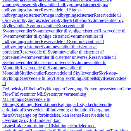
vandbegrænsere
Skylleventiler
Indbygningscisterner
Sigma
indbygningscisterner
Reservedele til Sigma
indbygningscisterner
Omega indbygningscisterner
Reservedele til
Omega indbygningscisterner
Skyllerør
Tilbehør
Svømmeventiler og
skylleventiler
Svømmeventiler
Reservedele til
Svømmeventiler
Svømmeventiler til synlige cisterner
Reservedele til
Svømmeventiler til synlige cisterner
Svømmeventiler til
indbygningscisterner
Reservedele til Svømmeventiler til
indbygningscisterner
Svømmeventiler til cisterner af
porcelæn
Reservedele til Svømmeventiler til cisterner af
porcelæn
Svømmeventiler til cisterner universel
Reservedele til
Svømmeventiler til cisterner universel
Svømmeventiler til
Monolith
Reservedele til Svømmeventiler til
Monolith
Skylleventiler
Reservedele til Skylleventiler
Skyl-stop-
skylning
Reservedele til Skyl-stop-skylning
Dobbeltskyl
Reservedele
til
Dobbeltskyl
Tilbehør
Trykknapper
Overgange
Forsyningssystemer
Geber
FlowFit
Systemrør ML
Systemrør varmeanlæg
ML
Fittings
Reservedele til
Fittings
Koblinger
Reduktioner
Bøjninger
T-stykker
Indvendig
cirkulation
Reservedele til Indvendig cirkulation
Overgange,
faste
Overgange og forbindelser, kan løsnes
Reservedele til
Overgange og forbindelser, kan
løsnes
Lukkeanordninger
Tilslutninger
Fordeler med
gevindsamling
Reservedele til Fordeler med gevindsamling
T-stykker