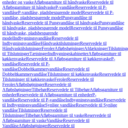
enheder og vaske
Afløbsgarniture til håndvaske
Reservedele til
Afløbsgarniture til håndvaske
P-vandlåse
Reservedele til P-
vandlåse
P-vandlåse, pladsbesparende model
Reservedele til P-
vandlåse, pladsbesparende model
Pungvandlåse til
håndvaske
Reservedele til Pungvandlåse til håndvaske
Pungvandlåse
til håndvaske, pladsbesparende model
Reservedele til Pungvandlåse
til håndvaske, pladsbesparende
model
Indbygningsvandlåse
Reservedele til
Indbygningsvandlåse
Håndvasktilslutninger
Reservedele til
Håndvasktilslutninger
Feroler
Afløbsbøjninger
Afdækninger
Tilslutning
til Tilslutninger
Tætninger
Indbygningskabinetter
Afløbsgarniture til
køkkenvaske
Reservedele til Afløbsgarniture til køkkenvaske
P-
vandlåse
Reservedele til P-
vandlåse
Dobbeltkammervandlåse
Reservedele til
Dobbeltkammervandlåse
Tilslutninger til køkkenvaske
Reservedele til
Tilslutninger til køkkenvaske
Feroler
Reservedele til
Feroler
Afløbsbøjninger
Reservedele til
Afløbsbøjninger
Tilbehør
Reservedele til Tilbehør
Afløbsgarniture til
enheder
Reservedele til Afløbsgarniture til enheder
P-
vandlåse
Reservedele til P-vandlåse
Indbygningsvandlåse
Reservedele
til Indbygningsvandlåse
Synlige vandlåse
Reservedele til Synlige
vandlåse
Tilslutninger
Reservedele til
Tilslutninger
Tilbehør
Afløbsgarniture til vaske
Reservedele til
Afløbsgarniture til vaske
Vandlåse
Reservedele til
Vandlåse
Afløbsbøjninger
Reservedele til