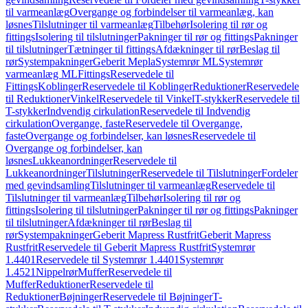
til varmeanlæg
Overgange og forbindelser til varmeanlæg, kan
løsnes
Tilslutninger til varmeanlæg
Tilbehør
Isolering til rør og
fittings
Isolering til tilslutninger
Pakninger til rør og fittings
Pakninger
til tilslutninger
Tætninger til fittings
Afdækninger til rør
Beslag til
rør
Systempakninger
Geberit Mepla
Systemrør ML
Systemrør
varmeanlæg ML
Fittings
Reservedele til
Fittings
Koblinger
Reservedele til Koblinger
Reduktioner
Reservedele
til Reduktioner
Vinkel
Reservedele til Vinkel
T-stykker
Reservedele til
T-stykker
Indvendig cirkulation
Reservedele til Indvendig
cirkulation
Overgange, faste
Reservedele til Overgange,
faste
Overgange og forbindelser, kan løsnes
Reservedele til
Overgange og forbindelser, kan
løsnes
Lukkeanordninger
Reservedele til
Lukkeanordninger
Tilslutninger
Reservedele til Tilslutninger
Fordeler
med gevindsamling
Tilslutninger til varmeanlæg
Reservedele til
Tilslutninger til varmeanlæg
Tilbehør
Isolering til rør og
fittings
Isolering til tilslutninger
Pakninger til rør og fittings
Pakninger
til tilslutninger
Afdækninger til rør
Beslag til
rør
Systempakninger
Geberit Mapress Rustfrit
Geberit Mapress
Rustfrit
Reservedele til Geberit Mapress Rustfrit
Systemrør
1.4401
Reservedele til Systemrør 1.4401
Systemrør
1.4521
Nippelrør
Muffer
Reservedele til
Muffer
Reduktioner
Reservedele til
Reduktioner
Bøjninger
Reservedele til Bøjninger
T-