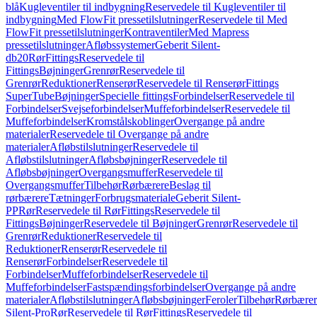
blå
Kugleventiler til indbygning
Reservedele til Kugleventiler til
indbygning
Med FlowFit pressetilslutninger
Reservedele til Med
FlowFit pressetilslutninger
Kontraventiler
Med Mapress
pressetilslutninger
Afløbssystemer
Geberit Silent-
db20
Rør
Fittings
Reservedele til
Fittings
Bøjninger
Grenrør
Reservedele til
Grenrør
Reduktioner
Renserør
Reservedele til Renserør
Fittings
SuperTube
Bøjninger
Specielle fittings
Forbindelser
Reservedele til
Forbindelser
Svejseforbindelser
Muffeforbindelser
Reservedele til
Muffeforbindelser
Kromstålskoblinger
Overgange på andre
materialer
Reservedele til Overgange på andre
materialer
Afløbstilslutninger
Reservedele til
Afløbstilslutninger
Afløbsbøjninger
Reservedele til
Afløbsbøjninger
Overgangsmuffer
Reservedele til
Overgangsmuffer
Tilbehør
Rørbærere
Beslag til
rørbærere
Tætninger
Forbrugsmateriale
Geberit Silent-
PP
Rør
Reservedele til Rør
Fittings
Reservedele til
Fittings
Bøjninger
Reservedele til Bøjninger
Grenrør
Reservedele til
Grenrør
Reduktioner
Reservedele til
Reduktioner
Renserør
Reservedele til
Renserør
Forbindelser
Reservedele til
Forbindelser
Muffeforbindelser
Reservedele til
Muffeforbindelser
Fastspændingsforbindelser
Overgange på andre
materialer
Afløbstilslutninger
Afløbsbøjninger
Feroler
Tilbehør
Rørbærer
Silent-Pro
Rør
Reservedele til Rør
Fittings
Reservedele til