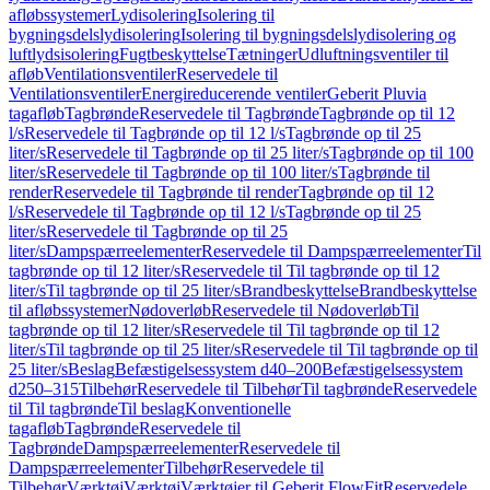
afløbssystemer
Lydisolering
Isolering til
bygningsdelslydisolering
Isolering til bygningsdelslydisolering og
luftlydsisolering
Fugtbeskyttelse
Tætninger
Udluftningsventiler til
afløb
Ventilationsventiler
Reservedele til
Ventilationsventiler
Energireducerende ventiler
Geberit Pluvia
tagafløb
Tagbrønde
Reservedele til Tagbrønde
Tagbrønde op til 12
l/s
Reservedele til Tagbrønde op til 12 l/s
Tagbrønde op til 25
liter/s
Reservedele til Tagbrønde op til 25 liter/s
Tagbrønde op til 100
liter/s
Reservedele til Tagbrønde op til 100 liter/s
Tagbrønde til
render
Reservedele til Tagbrønde til render
Tagbrønde op til 12
l/s
Reservedele til Tagbrønde op til 12 l/s
Tagbrønde op til 25
liter/s
Reservedele til Tagbrønde op til 25
liter/s
Dampspærreelementer
Reservedele til Dampspærreelementer
Til
tagbrønde op til 12 liter/s
Reservedele til Til tagbrønde op til 12
liter/s
Til tagbrønde op til 25 liter/s
Brandbeskyttelse
Brandbeskyttelse
til afløbssystemer
Nødoverløb
Reservedele til Nødoverløb
Til
tagbrønde op til 12 liter/s
Reservedele til Til tagbrønde op til 12
liter/s
Til tagbrønde op til 25 liter/s
Reservedele til Til tagbrønde op til
25 liter/s
Beslag
Befæstigelsessystem d40–200
Befæstigelsessystem
d250–315
Tilbehør
Reservedele til Tilbehør
Til tagbrønde
Reservedele
til Til tagbrønde
Til beslag
Konventionelle
tagafløb
Tagbrønde
Reservedele til
Tagbrønde
Dampspærreelementer
Reservedele til
Dampspærreelementer
Tilbehør
Reservedele til
Tilbehør
Værktøj
Værktøj
Værktøjer til Geberit FlowFit
Reservedele