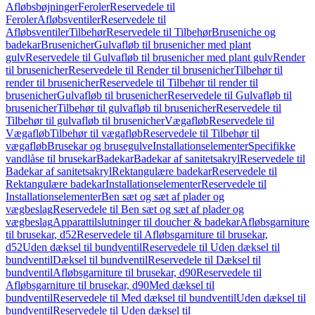
Afløbsbøjninger
Feroler
Reservedele til
Feroler
Afløbsventiler
Reservedele til
Afløbsventiler
Tilbehør
Reservedele til Tilbehør
Bruseniche og
badekar
Brusenicher
Gulvafløb til brusenicher med plant
gulv
Reservedele til Gulvafløb til brusenicher med plant gulv
Render
til brusenicher
Reservedele til Render til brusenicher
Tilbehør til
render til brusenicher
Reservedele til Tilbehør til render til
brusenicher
Gulvafløb til brusenicher
Reservedele til Gulvafløb til
brusenicher
Tilbehør til gulvafløb til brusenicher
Reservedele til
Tilbehør til gulvafløb til brusenicher
Vægafløb
Reservedele til
Vægafløb
Tilbehør til vægafløb
Reservedele til Tilbehør til
vægafløb
Brusekar og brusegulve
Installationselementer
Specifikke
vandlåse til brusekar
Badekar
Badekar af sanitetsakryl
Reservedele til
Badekar af sanitetsakryl
Rektangulære badekar
Reservedele til
Rektangulære badekar
Installationselementer
Reservedele til
Installationselementer
Ben sæt og sæt af plader og
vægbeslag
Reservedele til Ben sæt og sæt af plader og
vægbeslag
Apparattilslutninger til doucher & badekar
Afløbsgarniture
til brusekar, d52
Reservedele til Afløbsgarniture til brusekar,
d52
Uden dæksel til bundventil
Reservedele til Uden dæksel til
bundventil
Dæksel til bundventil
Reservedele til Dæksel til
bundventil
Afløbsgarniture til brusekar, d90
Reservedele til
Afløbsgarniture til brusekar, d90
Med dæksel til
bundventil
Reservedele til Med dæksel til bundventil
Uden dæksel til
bundventil
Reservedele til Uden dæksel til