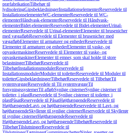
præfabrikation
Tilbehør til
lydisolering
Gipsbeklædninger
Installationselementer
Reservedele til
Installationselementer
WC-elementer
Reservedele til WC-
elementer
Håndvask-elementer
Reservedele til Håndvask-
elementer
Bidet-elementer
Reservedele til Bidet-elementer
Urinal-
elementer
Reservedele til Urinal-elementer
Elementer til brusenicher
med vægafløb
Reservedele til Elementer til brusenicher med
vægafløb
Elementer til armaturer og enheder
Reservedele til
Elementer til armaturer og enheder
Elementer til vaske- og
opvaskemaskiner
Reservedele til Elementer til vaske- og
opvaskemaskiner
Elementer til emner, som skal holde til store
belastninger
Tilbehør
Reservedele til
Tilbehør
Installationsmoduler
Reservedele til
Installationsmoduler
Moduler til toiletter
Reservedele til Moduler til
toiletter
Gipsbeklædninger
Tilbehør
Reservedele til Tilbehør
Til
systemvægge
Reservedele til Til systemvægge
Til
forsyningssystemer
Til afløb
Synlige cisterner
Synlige cisterner til
toiletter, i plast
Reservedele til Synlige cisterner til toiletter, i
plast
Påsat
Reservedele til Påsat
Højthængende
Reservedele til
Højthængende
Lavt- og højthængende
Reservedele til Lavt- og
højthængende
Skyllerør til synlige cisterner
Reservedele til Skyllerør
til synlige cisterner
Højthængende
Reservedele til
Højthængende
Lavt- og højthængende
Tilbehør
Reservedele til
Tilbehør
Tilslutninger
Reservedele til
Tilslutninger
Tætninger
Gummimanchetter
Nipler, rosetter og