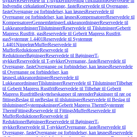
stykker
Reservedele til T-stykker
Indvendig cirkulation
Reservedele til
Indvendig cirkulation
Overgange, faste
Reservedele til Overgange,
faste
Overgange og forbindelser, kan løsnes
Reservedele til
Overgange og forbindelser, kan løsnes
Kompensatorer
Reservedele til
Kompensatorer
Gennemføringer
Lukkeanordninger
Reservedele til
Lukkeanordninger
Tilslutninger
Reservedele til Tilslutninger
Geberit
Mapress Rustfrit, gas
Reservedele til Geberit Mapress Rustfrit,
gas
Systemrør 1.4401
Reservedele til Systemrør
1.4401
Nippelrør
Muffer
Reservedele til
Muffer
Reduktioner
Reservedele til
Reduktioner
Bøjninger
Reservedele til Bøjninger
T-
stykker
Reservedele til T-stykker
Overgange, faste
Reservedele til
Overgange, faste
Overgange og forbindelser, kan løsnes
Reservedele
til Overgange og forbindelser, kan
løsnes
Lukkeanordninger
Reservedele til
Lukkeanordninger
Tilslutninger
Reservedele til Tilslutninger
Tilbehør
til Geberit Mapress Rustfrit
Reservedele til Tilbehør til Geberit
Mapress Rustfrit
Beskyttelseskapper til rørender
Pakninger til rør og
fittings
Beslag til rør
Beslag til tilslutninger
Reservedele til Beslag til
tilslutninger
Systempakninger
Geberit Mapress Therm
Systemrør
Therm
Fittings
Reservedele til Fittings
Muffer
Reservedele til
Muffer
Reduktioner
Reservedele til
Reduktioner
Bøjninger
Reservedele til Bøjninger
T-
stykker
Reservedele til T-stykker
Overgange, faste
Reservedele til
Overgange, faste
Overgange og forbindelser, kan løsnes
Reservedele