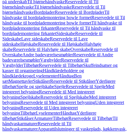
på underskab
Til hjørnehåndvaske
Reservedele til Til
hjørnehåndvaske
Til hjørnehåndvaske
Reservedele til Til
hjørnehåndvaske
Bordplader
Reservedele til Bordplader
Til
håndvaske til bordplademontering bowle formet
Reservedele til Til
håndvaske til bordplademontering bowle formet
Til håndvaske til
bordplademontering firkantet
Reservedele til Til håndvaske til
bordplademontering firkantet
Sideskabe
Reservedele til
Sideskabe
Lave sideskabe
Reservedele til Lave
sideskabe
Højskabe
Reservedele til Højskabe
Halvhøje
skabe
Reservedele til Halvhøje skabe
Overskabe
Reservedele til
Overskabe
Andre badeværelsesmøbler
Reservedele til Andre
badeværelsesmøbler
Væghylder
Reservedele til
Væghylder
Tilbehør
Reservedele til Tilbehør
Skuffeindsatser og
kasser til organisering
Håndklædeholdere og
håndklædekroge
Lyselementer
Håndtag
Ben
sæt
Magnettavler
Stikdåser
Reservedele til Stikdåser
Yderligere
tilbehør
Spejle og spejlskabe
Spejle
Reservedele til Spejle
Med
integreret belysning
Reservedele til Med integreret
belysning
Spejlskabe
Reservedele til Spejlskabe
Med integreret
belysning
Reservedele til Med integreret belysning
Uden integreret
belysning
Reservedele til Uden integreret
belysning
Tilbehør
Lyselementer
Håndtag
Yderligere
tilbehør
Stikdåser
Armaturer
Tilbehør
Reservedele til Tilbehør
Til
håndvaskarmaturer
Reservedele til Til
håndvaskarmaturer
Apparattilslutninger til vaskeplads, køkkenvask,