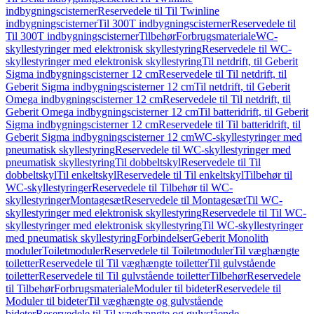
indbygningscisterner
Reservedele til Til Twinline
indbygningscisterner
Til 300T indbygningscisterner
Reservedele til
Til 300T indbygningscisterner
Tilbehør
Forbrugsmateriale
WC-
skyllestyringer med elektronisk skyllestyring
Reservedele til WC-
skyllestyringer med elektronisk skyllestyring
Til netdrift, til Geberit
Sigma indbygningscisterner 12 cm
Reservedele til Til netdrift, til
Geberit Sigma indbygningscisterner 12 cm
Til netdrift, til Geberit
Omega indbygningscisterner 12 cm
Reservedele til Til netdrift, til
Geberit Omega indbygningscisterner 12 cm
Til batteridrift, til Geberit
Sigma indbygningscisterner 12 cm
Reservedele til Til batteridrift, til
Geberit Sigma indbygningscisterner 12 cm
WC-skyllestyringer med
pneumatisk skyllestyring
Reservedele til WC-skyllestyringer med
pneumatisk skyllestyring
Til dobbeltskyl
Reservedele til Til
dobbeltskyl
Til enkeltskyl
Reservedele til Til enkeltskyl
Tilbehør til
WC-skyllestyringer
Reservedele til Tilbehør til WC-
skyllestyringer
Montagesæt
Reservedele til Montagesæt
Til WC-
skyllestyringer med elektronisk skyllestyring
Reservedele til Til WC-
skyllestyringer med elektronisk skyllestyring
Til WC-skyllestyringer
med pneumatisk skyllestyring
Forbindelser
Geberit Monolith
moduler
Toiletmoduler
Reservedele til Toiletmoduler
Til væghængte
toiletter
Reservedele til Til væghængte toiletter
Til gulvstående
toiletter
Reservedele til Til gulvstående toiletter
Tilbehør
Reservedele
til Tilbehør
Forbrugsmateriale
Moduler til bideter
Reservedele til
Moduler til bideter
Til væghængte og gulvstående
bideter
Reservedele til Til væghængte og gulvstående