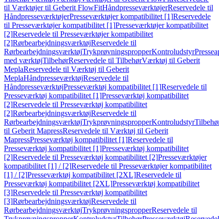
til Værktøjer til Geberit FlowFit
Håndpresseværktøjer
Reservedele til
Håndpresseværktøjer
Presseværktøjer kompatibilitet [1]
Reservedele
til Presseværktøjer kompatibilitet [1]
Presseværktøjer kompatibilitet
[2]
Reservedele til Presseværktøjer kompatibilitet
[2]
Rørbearbejdningsværktøj
Reservedele til
Rørbearbejdningsværktøj
Trykprøvningspropper
Kontroludstyr
Pressea
med værktøj
Tilbehør
Reservedele til Tilbehør
Værktøj til Geberit
Mepla
Reservedele til Værktøj til Geberit
Mepla
Håndpresseværktøj
Reservedele til
Håndpresseværktøj
Presseværktøj kompatibilitet [1]
Reservedele til
Presseværktøj kompatibilitet [1]
Presseværktøj kompatibilitet
[2]
Reservedele til Presseværktøj kompatibilitet
[2]
Rørbearbejdningsværktøj
Reservedele til
Rørbearbejdningsværktøj
Trykprøvningspropper
Kontroludstyr
Tilbehø
til Geberit Mapress
Reservedele til Værktøj til Geberit
Mapress
Presseværktøj kompatibilitet [1]
Reservedele til
Presseværktøj kompatibilitet [1]
Presseværktøj kompatibilitet
[2]
Reservedele til Presseværktøj kompatibilitet [2]
Presseværktøjer
kompatibilitet [1] / [2]
Reservedele til Presseværktøjer kompatibilitet
[1] / [2]
Presseværktøj kompatibilitet [2XL]
Reservedele til
Presseværktøj kompatibilitet [2XL]
Presseværktøj kompatibilitet
[3]
Reservedele til Presseværktøj kompatibilitet
[3]
Rørbearbejdningsværktøj
Reservedele til
Rørbearbejdningsværktøj
Trykprøvningspropper
Reservedele til
Trykprøvningspropper
Kontroludstyr
Tilbehør
Presseværktøj
Reservede