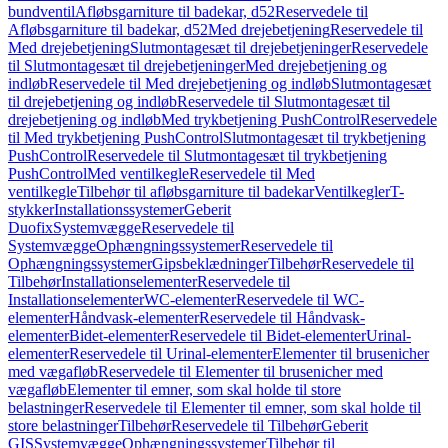
bundventil
Afløbsgarniture til badekar, d52
Reservedele til
Afløbsgarniture til badekar, d52
Med drejebetjening
Reservedele til
Med drejebetjening
Slutmontagesæt til drejebetjeninger
Reservedele
til Slutmontagesæt til drejebetjeninger
Med drejebetjening og
indløb
Reservedele til Med drejebetjening og indløb
Slutmontagesæt
til drejebetjening og indløb
Reservedele til Slutmontagesæt til
drejebetjening og indløb
Med trykbetjening PushControl
Reservedele
til Med trykbetjening PushControl
Slutmontagesæt til trykbetjening
PushControl
Reservedele til Slutmontagesæt til trykbetjening
PushControl
Med ventilkegle
Reservedele til Med
ventilkegle
Tilbehør til afløbsgarniture til badekar
Ventilkegler
T-
stykker
Installationssystemer
Geberit
Duofix
Systemvægge
Reservedele til
Systemvægge
Ophængningssystemer
Reservedele til
Ophængningssystemer
Gipsbeklædninger
Tilbehør
Reservedele til
Tilbehør
Installationselementer
Reservedele til
Installationselementer
WC-elementer
Reservedele til WC-
elementer
Håndvask-elementer
Reservedele til Håndvask-
elementer
Bidet-elementer
Reservedele til Bidet-elementer
Urinal-
elementer
Reservedele til Urinal-elementer
Elementer til brusenicher
med vægafløb
Reservedele til Elementer til brusenicher med
vægafløb
Elementer til emner, som skal holde til store
belastninger
Reservedele til Elementer til emner, som skal holde til
store belastninger
Tilbehør
Reservedele til Tilbehør
Geberit
GIS
Systemvægge
Ophængningssystemer
Tilbehør til