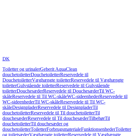
DK
Toiletter og urinaler
Geberit AquaClean
douchetoiletter
Douchetoiletter
Reservedele til
Douchetoiletter
Væghængte toiletter
Reservedele til Væghængte
toiletter
Gulvstående toiletter
Reservedele til Gulvstående
toiletter
Douchesæder
Reservedele til Douchesæder
Til WC-
skåle
Reservedele til Til WC-skåle
WC-sideenheder
Reservedele til
WC-sideenheder
Til WC-skåle
Reservedele til Til WC-
skåle
Designplader
Reservedele til Designplader
Til
douchetoiletter
Reservedele til Til douchetoiletter
Til
douchesæder
Reservedele til Til douchesæder
Tilbehør
Til
douchetoiletter
Til douchesæder og
douchetoiletter
Toiletter
Forbrugsmateriale
Funktionsenheder
Toiletter
og toiletsæder
Væghængte toiletter
Reservedele til Væghængte