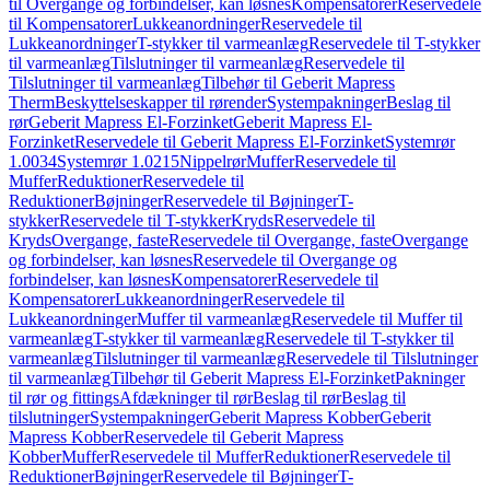
til Overgange og forbindelser, kan løsnes
Kompensatorer
Reservedele
til Kompensatorer
Lukkeanordninger
Reservedele til
Lukkeanordninger
T-stykker til varmeanlæg
Reservedele til T-stykker
til varmeanlæg
Tilslutninger til varmeanlæg
Reservedele til
Tilslutninger til varmeanlæg
Tilbehør til Geberit Mapress
Therm
Beskyttelseskapper til rørender
Systempakninger
Beslag til
rør
Geberit Mapress El-Forzinket
Geberit Mapress El-
Forzinket
Reservedele til Geberit Mapress El-Forzinket
Systemrør
1.0034
Systemrør 1.0215
Nippelrør
Muffer
Reservedele til
Muffer
Reduktioner
Reservedele til
Reduktioner
Bøjninger
Reservedele til Bøjninger
T-
stykker
Reservedele til T-stykker
Kryds
Reservedele til
Kryds
Overgange, faste
Reservedele til Overgange, faste
Overgange
og forbindelser, kan løsnes
Reservedele til Overgange og
forbindelser, kan løsnes
Kompensatorer
Reservedele til
Kompensatorer
Lukkeanordninger
Reservedele til
Lukkeanordninger
Muffer til varmeanlæg
Reservedele til Muffer til
varmeanlæg
T-stykker til varmeanlæg
Reservedele til T-stykker til
varmeanlæg
Tilslutninger til varmeanlæg
Reservedele til Tilslutninger
til varmeanlæg
Tilbehør til Geberit Mapress El-Forzinket
Pakninger
til rør og fittings
Afdækninger til rør
Beslag til rør
Beslag til
tilslutninger
Systempakninger
Geberit Mapress Kobber
Geberit
Mapress Kobber
Reservedele til Geberit Mapress
Kobber
Muffer
Reservedele til Muffer
Reduktioner
Reservedele til
Reduktioner
Bøjninger
Reservedele til Bøjninger
T-