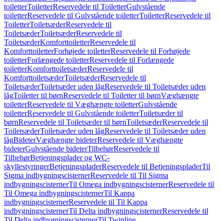
toiletter
Toiletter
Reservedele til Toiletter
Gulvstående
toiletter
Reservedele til Gulvstående toiletter
Toiletter
Reservedele til
Toiletter
Toiletsæder
Reservedele til
Toiletsæder
Toiletsæder
Reservedele til
Toiletsæder
Komforttoiletter
Reservedele til
Komforttoiletter
Forhøjede toiletter
Reservedele til Forhøjede
toiletter
Forlængede toiletter
Reservedele til Forlængede
toiletter
Komforttoiletsæder
Reservedele til
Komforttoiletsæder
Toiletsæder
Reservedele til
Toiletsæder
Toiletsæder uden låg
Reservedele til Toiletsæder uden
låg
Toiletter til børn
Reservedele til Toiletter til børn
Væghængte
toiletter
Reservedele til Væghængte toiletter
Gulvstående
toiletter
Reservedele til Gulvstående toiletter
Toiletsæder til
børn
Reservedele til Toiletsæder til børn
Toiletsæder
Reservedele til
Toiletsæder
Toiletsæder uden låg
Reservedele til Toiletsæder uden
låg
Bideter
Væghængte bideter
Reservedele til Væghængte
bideter
Gulvstående bideter
Tilbehør
Reservedele til
Tilbehør
Betjeningsplader og WC-
skyllestyringer
Betjeningsplader
Reservedele til Betjeningsplader
Til
Sigma indbygningscisterner
Reservedele til Til Sigma
indbygningscisterner
Til Omega indbygningscisterner
Reservedele til
Til Omega indbygningscisterner
Til Kappa
indbygningscisterner
Reservedele til Til Kappa
indbygningscisterner
Til Delta indbygningscisterner
Reservedele til
Til Delta indbygningscisterner
Til Twinline