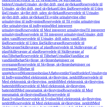
bideter
Urinaler
Urinaler, skyllet drift, med skyllekant
Reservedele til
Urinaler, skyllet drift, med skyllekant
Uden låg
Reservedele til Uden
låg
Urinaler, skyllet drift, uden skyllekant
Reservedele til Urinaler,
skyllet drift, uden skyllekant
Til synlig urinalstyring eller
urinalstyring til indbygning
Reservedele til Til synlig urinalstyring
eller urinalstyring til indbygning
Med integreret
urinalstyring
Reservedele til Med integreret urinalstyring
Til integreret
urinalstyring
Reservedele til Til integreret urinalstyring
Urinaler, drift
uden vand
Reservedele til Urinaler, drift uden vand
Uden
låg
Reservedele til Uden låg
Skillevægge
Reservedele til
Skillevægge
Skillevægge af plast
Reservedele til Skillevægge af
plast
Skillevægge af glas
Reservedele til Skillevægge af
glas
Tilbehør
Reservedele til Tilbehør
Urinallåg
Vandlåse og
vandlåstilbehør
Skyllerør, skyllerørsbøjninger og
overgange
Reservedele til Skyllerør, skyllerørsbøjninger og
overgange
Tilbehør til
sprøjtehoved
Monteringsbeslag
Afløbsventiler
Vandfordeler
Urinalstyri
til Indbygning
Med elektronisk skyllestyring, netdrift
Reservedele til
Med elektronisk skyllestyring, netdrift
Med elektronisk skyllestyring,
batteridrift
Reservedele til Med elektronisk skyllestyring,
batteridrift
Med pneumatisk skyllestyring
Reservedele til Med
pneumatisk skyllestyring
Basic
Reservedele til
Basic
Synlige
Reservedele til Synlige
Med elektronisk skyllestyring,
netdrift
Reservedele til Med elektronisk skyllestyring, netdrift
Med