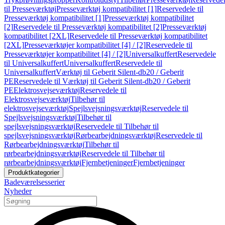
til Presseværktøj
Presseværktøj kompatibilitet [1]
Reservedele til
Presseværktøj kompatibilitet [1]
Presseværktøj kompatibilitet
[2]
Reservedele til Presseværktøj kompatibilitet [2]
Presseværktøj
kompatibilitet [2XL]
Reservedele til Presseværktøj kompatibilitet
[2XL]
Presseværktøjer kompatibilitet [4] / [2]
Reservedele til
Presseværktøjer kompatibilitet [4] / [2]
Universalkuffert
Reservedele
til Universalkuffert
Universalkuffert
Reservedele til
Universalkuffert
Værktøj til Geberit Silent-db20 / Geberit
PE
Reservedele til Værktøj til Geberit Silent-db20 / Geberit
PE
Elektrosvejseværktøj
Reservedele til
Elektrosvejseværktøj
Tilbehør til
elektrosvejseværktøj
Spejlsvejsningsværktøj
Reservedele til
Spejlsvejsningsværktøj
Tilbehør til
spejlsvejsningsværktøj
Reservedele til Tilbehør til
spejlsvejsningsværktøj
Rørbearbejdningsværktøj
Reservedele til
Rørbearbejdningsværktøj
Tilbehør til
rørbearbejdningsværktøj
Reservedele til Tilbehør til
rørbearbejdningsværktøj
Fjernbetjeninger
Fjernbetjeninger
Produktkategorier
Badeværelsesserier
Nyheder