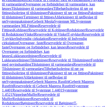
til varmeanlæg
Overgange og forbindelser til varmeanlæg, kan
løsnes
Tilslutninger til varmeanlæg
Tilbehør
Isolering til rør og
fittings
Isolering til tilslutninger
Pakninger til rør og fittings
Pakninger
til tilslutninger
Tætninger til fittings
Afdækninger til rør
Beslag til
rør
Systempakninger
Geberit Mepla
Systemrør ML
Systemrør
varmeanlæg ML
Fittings
Reservedele til
Fittings
Koblinger
Reservedele til Koblinger
Reduktioner
Reservedele
til Reduktioner
Vinkel
Reservedele til Vinkel
T-stykker
Reservedele til
T-stykker
Indvendig cirkulation
Reservedele til Indvendig
cirkulation
Overgange, faste
Reservedele til Overgange,
faste
Overgange og forbindelser, kan løsnes
Reservedele til
Overgange og forbindelser, kan
løsnes
Lukkeanordninger
Reservedele til
Lukkeanordninger
Tilslutninger
Reservedele til Tilslutninger
Fordeler
med gevindsamling
Tilslutninger til varmeanlæg
Reservedele til
Tilslutninger til varmeanlæg
Tilbehør
Isolering til rør og
fittings
Isolering til tilslutninger
Pakninger til rør og fittings
Pakninger
til tilslutninger
Afdækninger til rør
Beslag til
rør
Systempakninger
Geberit Mapress Rustfrit
Geberit Mapress
Rustfrit
Reservedele til Geberit Mapress Rustfrit
Systemrør
1.4401
Reservedele til Systemrør 1.4401
Systemrør
1.4521
Nippelrør
Muffer
Reservedele til
Muffer
Reduktioner
Reservedele til
Reduktioner
Bøjninger
Reservedele til Bøjninger
T-