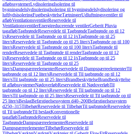
afløbssystemer
Lydisolering
Isolering til
bygningsdelslydisolering
Isolering til bygningsdelslydisolering og
luftlydsisolering
Fugtbeskyttelse
Tætninger
Udluftningsventiler til
afløb
Ventilationsventiler
Reservedele til
Ventilationsventiler
Energireducerende ventiler
Geberit Pluvia
tagafløb
Tagbrønde
Reservedele til Tagbrønde
Tagbrønde op til 12
l/s
Reservedele til Tagbrønde op til 12 l/s
Tagbrønde op til 25
liter/s
Reservedele til Tagbrønde op til 25 liter/s
Tagbrønde op til 100
liter/s
Reservedele til Tagbrønde op til 100 liter/s
Tagbrønde til
render
Reservedele til Tagbrønde til render
Tagbrønde op til 12
l/s
Reservedele til Tagbrønde op til 12 l/s
Tagbrønde op til 25
liter/s
Reservedele til Tagbrønde op til 25
liter/s
Dampspærreelementer
Reservedele til Dampspærreelementer
Til
tagbrønde op til 12 liter/s
Reservedele til Til tagbrønde op til 12
liter/s
Til tagbrønde op til 25 liter/s
Brandbeskyttelse
Brandbeskyttelse
til afløbssystemer
Nødoverløb
Reservedele til Nødoverløb
Til
tagbrønde op til 12 liter/s
Reservedele til Til tagbrønde op til 12
liter/s
Til tagbrønde op til 25 liter/s
Reservedele til Til tagbrønde op til
25 liter/s
Beslag
Befæstigelsessystem d40–200
Befæstigelsessystem
d250–315
Tilbehør
Reservedele til Tilbehør
Til tagbrønde
Reservedele
til Til tagbrønde
Til beslag
Konventionelle
tagafløb
Tagbrønde
Reservedele til
Tagbrønde
Dampspærreelementer
Reservedele til
Dampspærreelementer
Tilbehør
Reservedele til
Tilbehør
Værktøj
Værktøj
Værktøjer til Geberit FlowFit
Reservedele