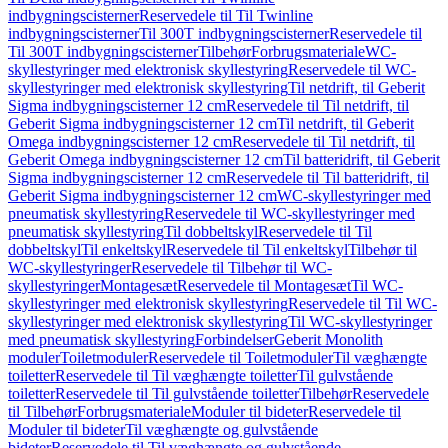
indbygningscisterner
Reservedele til Til Twinline
indbygningscisterner
Til 300T indbygningscisterner
Reservedele til
Til 300T indbygningscisterner
Tilbehør
Forbrugsmateriale
WC-
skyllestyringer med elektronisk skyllestyring
Reservedele til WC-
skyllestyringer med elektronisk skyllestyring
Til netdrift, til Geberit
Sigma indbygningscisterner 12 cm
Reservedele til Til netdrift, til
Geberit Sigma indbygningscisterner 12 cm
Til netdrift, til Geberit
Omega indbygningscisterner 12 cm
Reservedele til Til netdrift, til
Geberit Omega indbygningscisterner 12 cm
Til batteridrift, til Geberit
Sigma indbygningscisterner 12 cm
Reservedele til Til batteridrift, til
Geberit Sigma indbygningscisterner 12 cm
WC-skyllestyringer med
pneumatisk skyllestyring
Reservedele til WC-skyllestyringer med
pneumatisk skyllestyring
Til dobbeltskyl
Reservedele til Til
dobbeltskyl
Til enkeltskyl
Reservedele til Til enkeltskyl
Tilbehør til
WC-skyllestyringer
Reservedele til Tilbehør til WC-
skyllestyringer
Montagesæt
Reservedele til Montagesæt
Til WC-
skyllestyringer med elektronisk skyllestyring
Reservedele til Til WC-
skyllestyringer med elektronisk skyllestyring
Til WC-skyllestyringer
med pneumatisk skyllestyring
Forbindelser
Geberit Monolith
moduler
Toiletmoduler
Reservedele til Toiletmoduler
Til væghængte
toiletter
Reservedele til Til væghængte toiletter
Til gulvstående
toiletter
Reservedele til Til gulvstående toiletter
Tilbehør
Reservedele
til Tilbehør
Forbrugsmateriale
Moduler til bideter
Reservedele til
Moduler til bideter
Til væghængte og gulvstående
bideter
Reservedele til Til væghængte og gulvstående