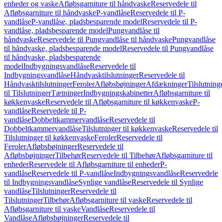
enheder og vaske
Afløbsgarniture til håndvaske
Reservedele til
Afløbsgarniture til håndvaske
P-vandlåse
Reservedele til P-
vandlåse
P-vandlåse, pladsbesparende model
Reservedele til P-
vandlåse, pladsbesparende model
Pungvandlåse til
håndvaske
Reservedele til Pungvandlåse til håndvaske
Pungvandlåse
til håndvaske, pladsbesparende model
Reservedele til Pungvandlåse
til håndvaske, pladsbesparende
model
Indbygningsvandlåse
Reservedele til
Indbygningsvandlåse
Håndvasktilslutninger
Reservedele til
Håndvasktilslutninger
Feroler
Afløbsbøjninger
Afdækninger
Tilslutning
til Tilslutninger
Tætninger
Indbygningskabinetter
Afløbsgarniture til
køkkenvaske
Reservedele til Afløbsgarniture til køkkenvaske
P-
vandlåse
Reservedele til P-
vandlåse
Dobbeltkammervandlåse
Reservedele til
Dobbeltkammervandlåse
Tilslutninger til køkkenvaske
Reservedele til
Tilslutninger til køkkenvaske
Feroler
Reservedele til
Feroler
Afløbsbøjninger
Reservedele til
Afløbsbøjninger
Tilbehør
Reservedele til Tilbehør
Afløbsgarniture til
enheder
Reservedele til Afløbsgarniture til enheder
P-
vandlåse
Reservedele til P-vandlåse
Indbygningsvandlåse
Reservedele
til Indbygningsvandlåse
Synlige vandlåse
Reservedele til Synlige
vandlåse
Tilslutninger
Reservedele til
Tilslutninger
Tilbehør
Afløbsgarniture til vaske
Reservedele til
Afløbsgarniture til vaske
Vandlåse
Reservedele til
Vandlåse
Afløbsbøjninger
Reservedele til