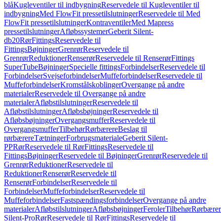
blå
Kugleventiler til indbygning
Reservedele til Kugleventiler til
indbygning
Med FlowFit pressetilslutninger
Reservedele til Med
FlowFit pressetilslutninger
Kontraventiler
Med Mapress
pressetilslutninger
Afløbssystemer
Geberit Silent-
db20
Rør
Fittings
Reservedele til
Fittings
Bøjninger
Grenrør
Reservedele til
Grenrør
Reduktioner
Renserør
Reservedele til Renserør
Fittings
SuperTube
Bøjninger
Specielle fittings
Forbindelser
Reservedele til
Forbindelser
Svejseforbindelser
Muffeforbindelser
Reservedele til
Muffeforbindelser
Kromstålskoblinger
Overgange på andre
materialer
Reservedele til Overgange på andre
materialer
Afløbstilslutninger
Reservedele til
Afløbstilslutninger
Afløbsbøjninger
Reservedele til
Afløbsbøjninger
Overgangsmuffer
Reservedele til
Overgangsmuffer
Tilbehør
Rørbærere
Beslag til
rørbærere
Tætninger
Forbrugsmateriale
Geberit Silent-
PP
Rør
Reservedele til Rør
Fittings
Reservedele til
Fittings
Bøjninger
Reservedele til Bøjninger
Grenrør
Reservedele til
Grenrør
Reduktioner
Reservedele til
Reduktioner
Renserør
Reservedele til
Renserør
Forbindelser
Reservedele til
Forbindelser
Muffeforbindelser
Reservedele til
Muffeforbindelser
Fastspændingsforbindelser
Overgange på andre
materialer
Afløbstilslutninger
Afløbsbøjninger
Feroler
Tilbehør
Rørbærer
Silent-Pro
Rør
Reservedele til Rør
Fittings
Reservedele til