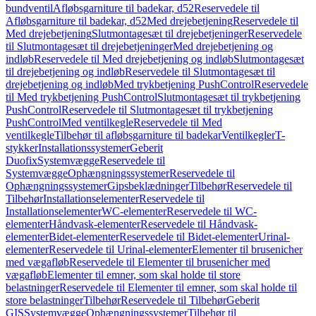
bundventil
Afløbsgarniture til badekar, d52
Reservedele til
Afløbsgarniture til badekar, d52
Med drejebetjening
Reservedele til
Med drejebetjening
Slutmontagesæt til drejebetjeninger
Reservedele
til Slutmontagesæt til drejebetjeninger
Med drejebetjening og
indløb
Reservedele til Med drejebetjening og indløb
Slutmontagesæt
til drejebetjening og indløb
Reservedele til Slutmontagesæt til
drejebetjening og indløb
Med trykbetjening PushControl
Reservedele
til Med trykbetjening PushControl
Slutmontagesæt til trykbetjening
PushControl
Reservedele til Slutmontagesæt til trykbetjening
PushControl
Med ventilkegle
Reservedele til Med
ventilkegle
Tilbehør til afløbsgarniture til badekar
Ventilkegler
T-
stykker
Installationssystemer
Geberit
Duofix
Systemvægge
Reservedele til
Systemvægge
Ophængningssystemer
Reservedele til
Ophængningssystemer
Gipsbeklædninger
Tilbehør
Reservedele til
Tilbehør
Installationselementer
Reservedele til
Installationselementer
WC-elementer
Reservedele til WC-
elementer
Håndvask-elementer
Reservedele til Håndvask-
elementer
Bidet-elementer
Reservedele til Bidet-elementer
Urinal-
elementer
Reservedele til Urinal-elementer
Elementer til brusenicher
med vægafløb
Reservedele til Elementer til brusenicher med
vægafløb
Elementer til emner, som skal holde til store
belastninger
Reservedele til Elementer til emner, som skal holde til
store belastninger
Tilbehør
Reservedele til Tilbehør
Geberit
GIS
Systemvægge
Ophængningssystemer
Tilbehør til