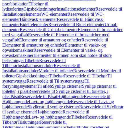
præfabrikation
Tilbehør til
lydisolering
Gipsbeklædninger
Installationselementer
Reservedele til
Installationselementer
WC-elementer
Reservedele til WC-
elementer
Håndvask-elementer
Reservedele til Håndvask-
elementer
Bidet-elementer
Reservedele til Bidet-elementer
Urinal-
elementer
Reservedele til Urinal-elementer
Elementer til brusenicher
med vægafløb
Reservedele til Elementer til brusenicher med
vægafløb
Elementer til armaturer og enheder
Reservedele til
Elementer til armaturer og enheder
Elementer til vaske- og
opvaskemaskiner
Reservedele til Elementer til vaske- og
opvaskemaskiner
Elementer til emner, som skal holde til store
belastninger
Tilbehør
Reservedele til
Tilbehør
Installationsmoduler
Reservedele til
Installationsmoduler
Moduler til toiletter
Reservedele til Moduler til
toiletter
Gipsbeklædninger
Tilbehør
Reservedele til Tilbehør
Til
systemvægge
Reservedele til Til systemvægge
Til
forsyningssystemer
Til afløb
Synlige cisterner
Synlige cisterner til
toiletter, i plast
Reservedele til Synlige cisterner til toiletter, i
plast
Påsat
Reservedele til Påsat
Højthængende
Reservedele til
Højthængende
Lavt- og højthængende
Reservedele til Lavt- og
højthængende
Skyllerør til synlige cisterner
Reservedele til Skyllerør
til synlige cisterner
Højthængende
Reservedele til
Højthængende
Lavt- og højthængende
Tilbehør
Reservedele til
Tilbehør
Tilslutninger
Reservedele til
Tilslutninger
Tætninger
Gummimanchetter
Nipler, rosetter og