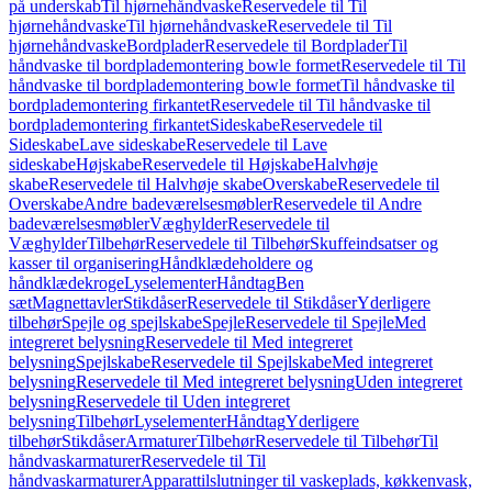
på underskab
Til hjørnehåndvaske
Reservedele til Til
hjørnehåndvaske
Til hjørnehåndvaske
Reservedele til Til
hjørnehåndvaske
Bordplader
Reservedele til Bordplader
Til
håndvaske til bordplademontering bowle formet
Reservedele til Til
håndvaske til bordplademontering bowle formet
Til håndvaske til
bordplademontering firkantet
Reservedele til Til håndvaske til
bordplademontering firkantet
Sideskabe
Reservedele til
Sideskabe
Lave sideskabe
Reservedele til Lave
sideskabe
Højskabe
Reservedele til Højskabe
Halvhøje
skabe
Reservedele til Halvhøje skabe
Overskabe
Reservedele til
Overskabe
Andre badeværelsesmøbler
Reservedele til Andre
badeværelsesmøbler
Væghylder
Reservedele til
Væghylder
Tilbehør
Reservedele til Tilbehør
Skuffeindsatser og
kasser til organisering
Håndklædeholdere og
håndklædekroge
Lyselementer
Håndtag
Ben
sæt
Magnettavler
Stikdåser
Reservedele til Stikdåser
Yderligere
tilbehør
Spejle og spejlskabe
Spejle
Reservedele til Spejle
Med
integreret belysning
Reservedele til Med integreret
belysning
Spejlskabe
Reservedele til Spejlskabe
Med integreret
belysning
Reservedele til Med integreret belysning
Uden integreret
belysning
Reservedele til Uden integreret
belysning
Tilbehør
Lyselementer
Håndtag
Yderligere
tilbehør
Stikdåser
Armaturer
Tilbehør
Reservedele til Tilbehør
Til
håndvaskarmaturer
Reservedele til Til
håndvaskarmaturer
Apparattilslutninger til vaskeplads, køkkenvask,