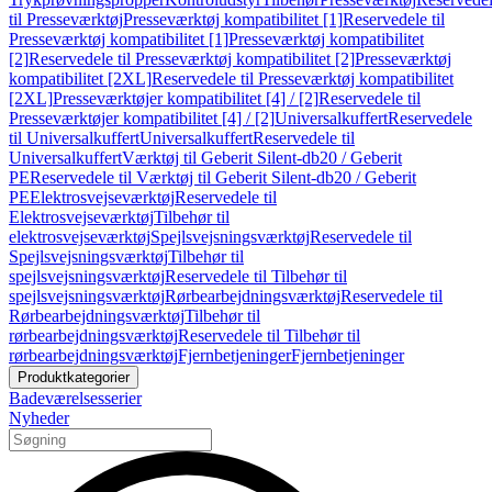
til Presseværktøj
Presseværktøj kompatibilitet [1]
Reservedele til
Presseværktøj kompatibilitet [1]
Presseværktøj kompatibilitet
[2]
Reservedele til Presseværktøj kompatibilitet [2]
Presseværktøj
kompatibilitet [2XL]
Reservedele til Presseværktøj kompatibilitet
[2XL]
Presseværktøjer kompatibilitet [4] / [2]
Reservedele til
Presseværktøjer kompatibilitet [4] / [2]
Universalkuffert
Reservedele
til Universalkuffert
Universalkuffert
Reservedele til
Universalkuffert
Værktøj til Geberit Silent-db20 / Geberit
PE
Reservedele til Værktøj til Geberit Silent-db20 / Geberit
PE
Elektrosvejseværktøj
Reservedele til
Elektrosvejseværktøj
Tilbehør til
elektrosvejseværktøj
Spejlsvejsningsværktøj
Reservedele til
Spejlsvejsningsværktøj
Tilbehør til
spejlsvejsningsværktøj
Reservedele til Tilbehør til
spejlsvejsningsværktøj
Rørbearbejdningsværktøj
Reservedele til
Rørbearbejdningsværktøj
Tilbehør til
rørbearbejdningsværktøj
Reservedele til Tilbehør til
rørbearbejdningsværktøj
Fjernbetjeninger
Fjernbetjeninger
Produktkategorier
Badeværelsesserier
Nyheder