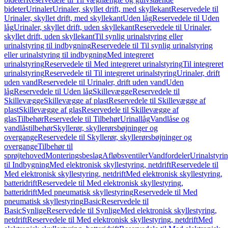
bideter
Urinaler
Urinaler, skyllet drift, med skyllekant
Reservedele til
Urinaler, skyllet drift, med skyllekant
Uden låg
Reservedele til Uden
låg
Urinaler, skyllet drift, uden skyllekant
Reservedele til Urinaler,
skyllet drift, uden skyllekant
Til synlig urinalstyring eller
urinalstyring til indbygning
Reservedele til Til synlig urinalstyring
eller urinalstyring til indbygning
Med integreret
urinalstyring
Reservedele til Med integreret urinalstyring
Til integreret
urinalstyring
Reservedele til Til integreret urinalstyring
Urinaler, drift
uden vand
Reservedele til Urinaler, drift uden vand
Uden
låg
Reservedele til Uden låg
Skillevægge
Reservedele til
Skillevægge
Skillevægge af plast
Reservedele til Skillevægge af
plast
Skillevægge af glas
Reservedele til Skillevægge af
glas
Tilbehør
Reservedele til Tilbehør
Urinallåg
Vandlåse og
vandlåstilbehør
Skyllerør, skyllerørsbøjninger og
overgange
Reservedele til Skyllerør, skyllerørsbøjninger og
overgange
Tilbehør til
sprøjtehoved
Monteringsbeslag
Afløbsventiler
Vandfordeler
Urinalstyri
til Indbygning
Med elektronisk skyllestyring, netdrift
Reservedele til
Med elektronisk skyllestyring, netdrift
Med elektronisk skyllestyring,
batteridrift
Reservedele til Med elektronisk skyllestyring,
batteridrift
Med pneumatisk skyllestyring
Reservedele til Med
pneumatisk skyllestyring
Basic
Reservedele til
Basic
Synlige
Reservedele til Synlige
Med elektronisk skyllestyring,
netdrift
Reservedele til Med elektronisk skyllestyring, netdrift
Med