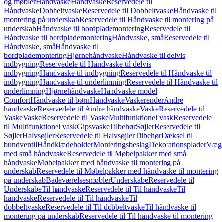
og møbler
Håndvaske
Håndvaske
Reservedele til
Håndvaske
Dobbeltvaske
Reservedele til Dobbeltvaske
Håndvaske til
montering på underskab
Reservedele til Håndvaske til montering på
underskab
Håndvaske til bordplademontering
Reservedele til
Håndvaske til bordplademontering
Håndvaske, små
Reservedele til
Håndvaske, små
Håndvaske til
bordplademontering
Hjørnehåndvaske
Håndvaske til delvis
indbygning
Reservedele til Håndvaske til delvis
indbygning
Håndvaske til indbygning
Reservedele til Håndvaske til
indbygning
Håndvaske til underlimning
Reservedele til Håndvaske til
underlimning
Hjørnehåndvaske
Håndvaske model
Comfort
Håndvaske til børn
Håndvaske
Vaskerender
Andre
håndvaske
Reservedele til Andre håndvaske
Vaske
Reservedele til
Vaske
Vaske
Reservedele til Vaske
Multifunktionel vask
Reservedele
til Multifunktionel vask
Gipsvaske
Tilbehør
Søjler
Reservedele til
Søjler
Halvsøjler
Reservedele til Halvsøjler
Tilbehør
Dæksel til
bundventil
Håndklædeholder
Monteringsbeslag
Dekorationsplader
Vægh
med små håndvaske
Reservedele til Møbelpakker med små
håndvaske
Møbelpakker med håndvaske til montering på
underskab
Reservedele til Møbelpakker med håndvaske til montering
på underskab
Badeværelsesmøbler
Underskabe
Reservedele til
Underskabe
Til håndvaske
Reservedele til Til håndvaske
Til
håndvaske
Reservedele til Til håndvaske
Til
dobbeltvaske
Reservedele til Til dobbeltvaske
Til håndvaske til
montering på underskab
Reservedele til Til håndvaske til montering