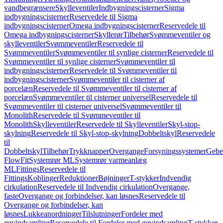
vandbegrænsere
Skylleventiler
Indbygningscisterner
Sigma
indbygningscisterner
Reservedele til Sigma
indbygningscisterner
Omega indbygningscisterner
Reservedele til
Omega indbygningscisterner
Skyllerør
Tilbehør
Svømmeventiler og
skylleventiler
Svømmeventiler
Reservedele til
Svømmeventiler
Svømmeventiler til synlige cisterner
Reservedele til
Svømmeventiler til synlige cisterner
Svømmeventiler til
indbygningscisterner
Reservedele til Svømmeventiler til
indbygningscisterner
Svømmeventiler til cisterner af
porcelæn
Reservedele til Svømmeventiler til cisterner af
porcelæn
Svømmeventiler til cisterner universel
Reservedele til
Svømmeventiler til cisterner universel
Svømmeventiler til
Monolith
Reservedele til Svømmeventiler til
Monolith
Skylleventiler
Reservedele til Skylleventiler
Skyl-stop-
skylning
Reservedele til Skyl-stop-skylning
Dobbeltskyl
Reservedele
til
Dobbeltskyl
Tilbehør
Trykknapper
Overgange
Forsyningssystemer
Geber
FlowFit
Systemrør ML
Systemrør varmeanlæg
ML
Fittings
Reservedele til
Fittings
Koblinger
Reduktioner
Bøjninger
T-stykker
Indvendig
cirkulation
Reservedele til Indvendig cirkulation
Overgange,
faste
Overgange og forbindelser, kan løsnes
Reservedele til
Overgange og forbindelser, kan
løsnes
Lukkeanordninger
Tilslutninger
Fordeler med
gevindsamling
Reservedele til Fordeler med gevindsamling
T-stykker