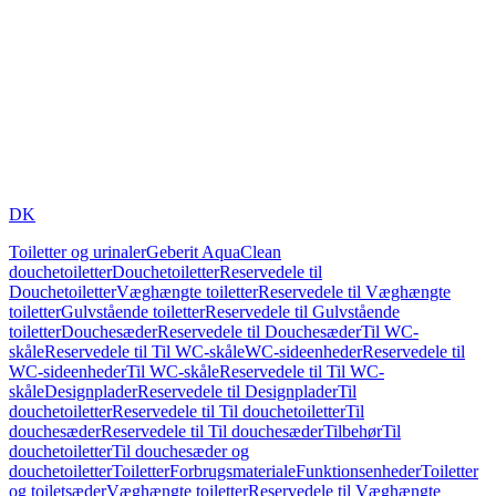
DK
Toiletter og urinaler
Geberit AquaClean
douchetoiletter
Douchetoiletter
Reservedele til
Douchetoiletter
Væghængte toiletter
Reservedele til Væghængte
toiletter
Gulvstående toiletter
Reservedele til Gulvstående
toiletter
Douchesæder
Reservedele til Douchesæder
Til WC-
skåle
Reservedele til Til WC-skåle
WC-sideenheder
Reservedele til
WC-sideenheder
Til WC-skåle
Reservedele til Til WC-
skåle
Designplader
Reservedele til Designplader
Til
douchetoiletter
Reservedele til Til douchetoiletter
Til
douchesæder
Reservedele til Til douchesæder
Tilbehør
Til
douchetoiletter
Til douchesæder og
douchetoiletter
Toiletter
Forbrugsmateriale
Funktionsenheder
Toiletter
og toiletsæder
Væghængte toiletter
Reservedele til Væghængte