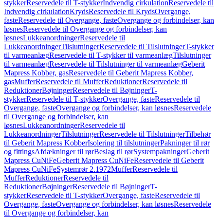
stykker
Reservedele til T-stykker
Indvendig cirkulation
Reservedele til
Indvendig cirkulation
Kryds
Reservedele til Kryds
Overgange,
faste
Reservedele til Overgange, faste
Overgange og forbindelser, kan
løsnes
Reservedele til Overgange og forbindelser, kan
løsnes
Lukkeanordninger
Reservedele til
Lukkeanordninger
Tilslutninger
Reservedele til Tilslutninger
T-stykker
til varmeanlæg
Reservedele til T-stykker til varmeanlæg
Tilslutninger
til varmeanlæg
Reservedele til Tilslutninger til varmeanlæg
Geberit
Mapress Kobber, gas
Reservedele til Geberit Mapress Kobber,
gas
Muffer
Reservedele til Muffer
Reduktioner
Reservedele til
Reduktioner
Bøjninger
Reservedele til Bøjninger
T-
stykker
Reservedele til T-stykker
Overgange, faste
Reservedele til
Overgange, faste
Overgange og forbindelser, kan løsnes
Reservedele
til Overgange og forbindelser, kan
løsnes
Lukkeanordninger
Reservedele til
Lukkeanordninger
Tilslutninger
Reservedele til Tilslutninger
Tilbehør
til Geberit Mapress Kobber
Isolering til tilslutninger
Pakninger til rør
og fittings
Afdækninger til rør
Beslag til rør
Systempakninger
Geberit
Mapress CuNiFe
Geberit Mapress CuNiFe
Reservedele til Geberit
Mapress CuNiFe
Systemrør 2.1972
Muffer
Reservedele til
Muffer
Reduktioner
Reservedele til
Reduktioner
Bøjninger
Reservedele til Bøjninger
T-
stykker
Reservedele til T-stykker
Overgange, faste
Reservedele til
Overgange, faste
Overgange og forbindelser, kan løsnes
Reservedele
til Overgange og forbindelser, kan