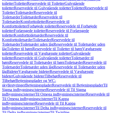
toiletter
Toiletter
Reservedele til Toiletter
Gulvstående
toiletter
Reservedele til Gulvstående toiletter
Toiletter
Reservedele til
Toiletter
Toiletsæder
Reservedele til
Toiletsæder
Toiletsæder
Reservedele til
Toiletsæder
Komforttoiletter
Reservedele til
Komforttoiletter
Forhøjede toiletter
Reservedele til Forhøjede
toiletter
Forlængede toiletter
Reservedele til Forlængede
toiletter
Komforttoiletsæder
Reservedele til
Komforttoiletsæder
Toiletsæder
Reservedele til
Toiletsæder
Toiletsæder uden låg
Reservedele til Toiletsæder uden
låg
Toiletter til børn
Reservedele til Toiletter til børn
Væghængte
toiletter
Reservedele til Væghængte toiletter
Gulvstående
toiletter
Reservedele til Gulvstående toiletter
Toiletsæder til
børn
Reservedele til Toiletsæder til børn
Toiletsæder
Reservedele til
Toiletsæder
Toiletsæder uden låg
Reservedele til Toiletsæder uden
låg
Bideter
Væghængte bideter
Reservedele til Væghængte
bideter
Gulvstående bideter
Tilbehør
Reservedele til
Tilbehør
Betjeningsplader og WC-
skyllestyringer
Betjeningsplader
Reservedele til Betjeningsplader
Til
Sigma indbygningscisterner
Reservedele til Til Sigma
indbygningscisterner
Til Omega indbygningscisterner
Reservedele til
Til Omega indbygningscisterner
Til Kappa
indbygningscisterner
Reservedele til Til Kappa
indbygningscisterner
Til Delta indbygningscisterner
Reservedele til
Til Delta indbygningscisterner
Til Twinline