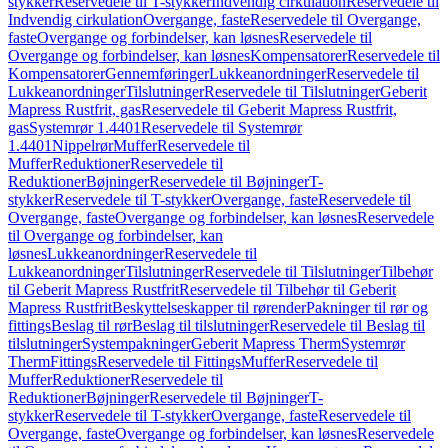
stykker
Reservedele til T-stykker
Indvendig cirkulation
Reservedele til
Indvendig cirkulation
Overgange, faste
Reservedele til Overgange,
faste
Overgange og forbindelser, kan løsnes
Reservedele til
Overgange og forbindelser, kan løsnes
Kompensatorer
Reservedele til
Kompensatorer
Gennemføringer
Lukkeanordninger
Reservedele til
Lukkeanordninger
Tilslutninger
Reservedele til Tilslutninger
Geberit
Mapress Rustfrit, gas
Reservedele til Geberit Mapress Rustfrit,
gas
Systemrør 1.4401
Reservedele til Systemrør
1.4401
Nippelrør
Muffer
Reservedele til
Muffer
Reduktioner
Reservedele til
Reduktioner
Bøjninger
Reservedele til Bøjninger
T-
stykker
Reservedele til T-stykker
Overgange, faste
Reservedele til
Overgange, faste
Overgange og forbindelser, kan løsnes
Reservedele
til Overgange og forbindelser, kan
løsnes
Lukkeanordninger
Reservedele til
Lukkeanordninger
Tilslutninger
Reservedele til Tilslutninger
Tilbehør
til Geberit Mapress Rustfrit
Reservedele til Tilbehør til Geberit
Mapress Rustfrit
Beskyttelseskapper til rørender
Pakninger til rør og
fittings
Beslag til rør
Beslag til tilslutninger
Reservedele til Beslag til
tilslutninger
Systempakninger
Geberit Mapress Therm
Systemrør
Therm
Fittings
Reservedele til Fittings
Muffer
Reservedele til
Muffer
Reduktioner
Reservedele til
Reduktioner
Bøjninger
Reservedele til Bøjninger
T-
stykker
Reservedele til T-stykker
Overgange, faste
Reservedele til
Overgange, faste
Overgange og forbindelser, kan løsnes
Reservedele