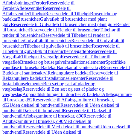
Afløbsbøjninger
Feroler
Reservedele til
Feroler
Afløbsventiler
Reservedele til
Afløbsventiler
Tilbehør
Reservedele til Tilbehør
Bruseniche og
badekar
Brusenicher
Gulvafløb til brusenicher med plant
gulv
Reservedele til Gulvafløb til brusenicher med plant gulv
Render
til brusenicher
Reservedele til Render til brusenicher
Tilbehør til
render til brusenicher
Reservedele til Tilbehør til render til
brusenicher
Gulvafløb til brusenicher
Reservedele til Gulvafløb til
brusenicher
Tilbehør til gulvafløb til brusenicher
Reservedele til
Tilbehør til gulvafløb til brusenicher
Vægafløb
Reservedele til
Vægafløb
Tilbehør til vægafløb
Reservedele til Tilbehør til
vægafløb
Brusekar og brusegulve
Installationselementer
Specifikke
vandlåse til brusekar
Badekar
Badekar af sanitetsakryl
Reservedele til
Badekar af sanitetsakryl
Rektangulære badekar
Reservedele til
Rektangulære badekar
Installationselementer
Reservedele til
Installationselementer
Ben sæt og sæt af plader og
vægbeslag
Reservedele til Ben sæt og sæt af plader og
vægbeslag
Apparattilslutninger til doucher & badekar
Afløbsgarniture
til brusekar, d52
Reservedele til Afløbsgarniture til brusekar,
d52
Uden dæksel til bundventil
Reservedele til Uden dæksel til
bundventil
Dæksel til bundventil
Reservedele til Dæksel til
bundventil
Afløbsgarniture til brusekar, d90
Reservedele til
Afløbsgarniture til brusekar, d90
Med dæksel til
bundventil
Reservedele til Med dæksel til bundventil
Uden dæksel til
bundventil
Reservedele til Uden dæksel til