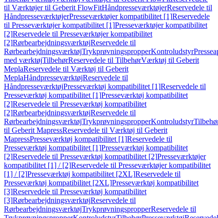
til Værktøjer til Geberit FlowFit
Håndpresseværktøjer
Reservedele til
Håndpresseværktøjer
Presseværktøjer kompatibilitet [1]
Reservedele
til Presseværktøjer kompatibilitet [1]
Presseværktøjer kompatibilitet
[2]
Reservedele til Presseværktøjer kompatibilitet
[2]
Rørbearbejdningsværktøj
Reservedele til
Rørbearbejdningsværktøj
Trykprøvningspropper
Kontroludstyr
Pressea
med værktøj
Tilbehør
Reservedele til Tilbehør
Værktøj til Geberit
Mepla
Reservedele til Værktøj til Geberit
Mepla
Håndpresseværktøj
Reservedele til
Håndpresseværktøj
Presseværktøj kompatibilitet [1]
Reservedele til
Presseværktøj kompatibilitet [1]
Presseværktøj kompatibilitet
[2]
Reservedele til Presseværktøj kompatibilitet
[2]
Rørbearbejdningsværktøj
Reservedele til
Rørbearbejdningsværktøj
Trykprøvningspropper
Kontroludstyr
Tilbehø
til Geberit Mapress
Reservedele til Værktøj til Geberit
Mapress
Presseværktøj kompatibilitet [1]
Reservedele til
Presseværktøj kompatibilitet [1]
Presseværktøj kompatibilitet
[2]
Reservedele til Presseværktøj kompatibilitet [2]
Presseværktøjer
kompatibilitet [1] / [2]
Reservedele til Presseværktøjer kompatibilitet
[1] / [2]
Presseværktøj kompatibilitet [2XL]
Reservedele til
Presseværktøj kompatibilitet [2XL]
Presseværktøj kompatibilitet
[3]
Reservedele til Presseværktøj kompatibilitet
[3]
Rørbearbejdningsværktøj
Reservedele til
Rørbearbejdningsværktøj
Trykprøvningspropper
Reservedele til
Trykprøvningspropper
Kontroludstyr
Tilbehør
Presseværktøj
Reservede