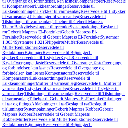
til Overgange og forbindelser, kan løsnes
Kompensatorer
Reservedele
til Kompensatorer
Lukkeanordninger
Reservedele til
Lukkeanordninger
T-stykker til varmeanlæg
Reservedele til T-stykker
til varmeanlæg
Tilslutninger til varmeanlæg
Reservedele til
Tilslutninger til varmeanlæg
Tilbehør til Geberit Mapress
Therm
Beskyttelseskapper til rørender
Systempakninger
Beslag til
rør
Geberit Mapress El-Forzinket
Geberit Mapress El-
Forzinket
Reservedele til Geberit Mapress El-Forzinket
Systemrør
1.0034
Systemrør 1.0215
Nippelrør
Muffer
Reservedele til
Muffer
Reduktioner
Reservedele til
Reduktioner
Bøjninger
Reservedele til Bøjninger
T-
stykker
Reservedele til T-stykker
Kryds
Reservedele til
Kryds
Overgange, faste
Reservedele til Overgange, faste
Overgange
og forbindelser, kan løsnes
Reservedele til Overgange og
forbindelser, kan løsnes
Kompensatorer
Reservedele til
Kompensatorer
Lukkeanordninger
Reservedele til
Lukkeanordninger
Muffer til varmeanlæg
Reservedele til Muffer til
varmeanlæg
T-stykker til varmeanlæg
Reservedele til T-stykker til
varmeanlæg
Tilslutninger til varmeanlæg
Reservedele til Tilslutninger
til varmeanlæg
Tilbehør til Geberit Mapress El-Forzinket
Pakninger
til rør og fittings
Afdækninger til rør
Beslag til rør
Beslag til
tilslutninger
Systempakninger
Geberit Mapress Kobber
Geberit
Mapress Kobber
Reservedele til Geberit Mapress
Kobber
Muffer
Reservedele til Muffer
Reduktioner
Reservedele til
Reduktioner
Bøjninger
Reservedele til Bøjninger
T-