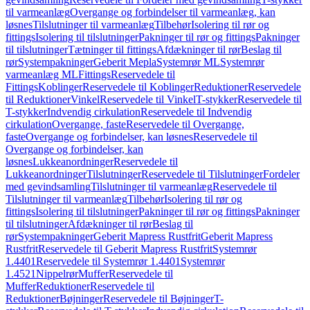
til varmeanlæg
Overgange og forbindelser til varmeanlæg, kan
løsnes
Tilslutninger til varmeanlæg
Tilbehør
Isolering til rør og
fittings
Isolering til tilslutninger
Pakninger til rør og fittings
Pakninger
til tilslutninger
Tætninger til fittings
Afdækninger til rør
Beslag til
rør
Systempakninger
Geberit Mepla
Systemrør ML
Systemrør
varmeanlæg ML
Fittings
Reservedele til
Fittings
Koblinger
Reservedele til Koblinger
Reduktioner
Reservedele
til Reduktioner
Vinkel
Reservedele til Vinkel
T-stykker
Reservedele til
T-stykker
Indvendig cirkulation
Reservedele til Indvendig
cirkulation
Overgange, faste
Reservedele til Overgange,
faste
Overgange og forbindelser, kan løsnes
Reservedele til
Overgange og forbindelser, kan
løsnes
Lukkeanordninger
Reservedele til
Lukkeanordninger
Tilslutninger
Reservedele til Tilslutninger
Fordeler
med gevindsamling
Tilslutninger til varmeanlæg
Reservedele til
Tilslutninger til varmeanlæg
Tilbehør
Isolering til rør og
fittings
Isolering til tilslutninger
Pakninger til rør og fittings
Pakninger
til tilslutninger
Afdækninger til rør
Beslag til
rør
Systempakninger
Geberit Mapress Rustfrit
Geberit Mapress
Rustfrit
Reservedele til Geberit Mapress Rustfrit
Systemrør
1.4401
Reservedele til Systemrør 1.4401
Systemrør
1.4521
Nippelrør
Muffer
Reservedele til
Muffer
Reduktioner
Reservedele til
Reduktioner
Bøjninger
Reservedele til Bøjninger
T-