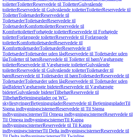
toiletter
Toiletter
Reservedele til Toiletter
Gulvstående
toiletter
Reservedele til Gulvstående toiletter
Toiletter
Reservedele til
Toiletter
Toiletsæder
Reservedele til
Toiletsæder
Toiletsæder
Reservedele til
Toiletsæder
Komforttoiletter
Reservedele til
Komforttoiletter
Forhøjede toiletter
Reservedele til Forhøjede
toiletter
Forlængede toiletter
Reservedele til Forlængede
toiletter
Komforttoiletsæder
Reservedele til
Komforttoiletsæder
Toiletsæder
Reservedele til
Toiletsæder
Toiletsæder uden låg
Reservedele til Toiletsæder uden
låg
Toiletter til børn
Reservedele til Toiletter til børn
Væghængte
toiletter
Reservedele til Væghængte toiletter
Gulvstående
toiletter
Reservedele til Gulvstående toiletter
Toiletsæder til
børn
Reservedele til Toiletsæder til børn
Toiletsæder
Reservedele til
Toiletsæder
Toiletsæder uden låg
Reservedele til Toiletsæder uden
låg
Bideter
Væghængte bideter
Reservedele til Væghængte
bideter
Gulvstående bideter
Tilbehør
Reservedele til
Tilbehør
Betjeningsplader og WC-
skyllestyringer
Betjeningsplader
Reservedele til Betjeningsplader
Til
Sigma indbygningscisterner
Reservedele til Til Sigma
indbygningscisterner
Til Omega indbygningscisterner
Reservedele til
Til Omega indbygningscisterner
Til Kappa
indbygningscisterner
Reservedele til Til Kappa
indbygningscisterner
Til Delta indbygningscisterner
Reservedele til
Til Delta indbygningscisterner
Til Twinline