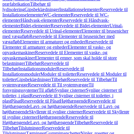
præfabrikation
Tilbehør til
lydisolering
Gipsbeklædninger
Installationselementer
Reservedele til
Installationselementer
WC-elementer
Reservedele til WC-
elementer
Håndvask-elementer
Reservedele til Håndvask-
elementer
Bidet-elementer
Reservedele til Bidet-elementer
Urinal-
elementer
Reservedele til Urinal-elementer
Elementer til brusenicher
med vægafløb
Reservedele til Elementer til brusenicher med
vægafløb
Elementer til armaturer og enheder
Reservedele til
Elementer til armaturer og enheder
Elementer til vaske- og
opvaskemaskiner
Reservedele til Elementer til vaske- og
opvaskemaskiner
Elementer til emner, som skal holde til store
belastninger
Tilbehør
Reservedele til
Tilbehør
Installationsmoduler
Reservedele til
Installationsmoduler
Moduler til toiletter
Reservedele til Moduler til
toiletter
Gipsbeklædninger
Tilbehør
Reservedele til Tilbehør
Til
systemvægge
Reservedele til Til systemvægge
Til
forsyningssystemer
Til afløb
Synlige cisterner
Synlige cisterner til
toiletter, i plast
Reservedele til Synlige cisterner til toiletter, i
plast
Påsat
Reservedele til Påsat
Højthængende
Reservedele til
Højthængende
Lavt- og højthængende
Reservedele til Lavt- og
højthængende
Skyllerør til synlige cisterner
Reservedele til Skyllerør
til synlige cisterner
Højthængende
Reservedele til
Højthængende
Lavt- og højthængende
Tilbehør
Reservedele til
Tilbehør
Tilslutninger
Reservedele til
Tilslutninger
Tætninger
Gummimanchetter
Nipler, rosetter og