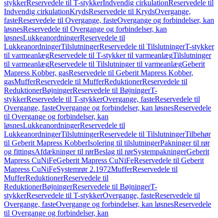
stykker
Reservedele til T-stykker
Indvendig cirkulation
Reservedele til
Indvendig cirkulation
Kryds
Reservedele til Kryds
Overgange,
faste
Reservedele til Overgange, faste
Overgange og forbindelser, kan
løsnes
Reservedele til Overgange og forbindelser, kan
løsnes
Lukkeanordninger
Reservedele til
Lukkeanordninger
Tilslutninger
Reservedele til Tilslutninger
T-stykker
til varmeanlæg
Reservedele til T-stykker til varmeanlæg
Tilslutninger
til varmeanlæg
Reservedele til Tilslutninger til varmeanlæg
Geberit
Mapress Kobber, gas
Reservedele til Geberit Mapress Kobber,
gas
Muffer
Reservedele til Muffer
Reduktioner
Reservedele til
Reduktioner
Bøjninger
Reservedele til Bøjninger
T-
stykker
Reservedele til T-stykker
Overgange, faste
Reservedele til
Overgange, faste
Overgange og forbindelser, kan løsnes
Reservedele
til Overgange og forbindelser, kan
løsnes
Lukkeanordninger
Reservedele til
Lukkeanordninger
Tilslutninger
Reservedele til Tilslutninger
Tilbehør
til Geberit Mapress Kobber
Isolering til tilslutninger
Pakninger til rør
og fittings
Afdækninger til rør
Beslag til rør
Systempakninger
Geberit
Mapress CuNiFe
Geberit Mapress CuNiFe
Reservedele til Geberit
Mapress CuNiFe
Systemrør 2.1972
Muffer
Reservedele til
Muffer
Reduktioner
Reservedele til
Reduktioner
Bøjninger
Reservedele til Bøjninger
T-
stykker
Reservedele til T-stykker
Overgange, faste
Reservedele til
Overgange, faste
Overgange og forbindelser, kan løsnes
Reservedele
til Overgange og forbindelser, kan