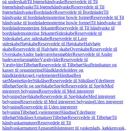
på underskab
Til hjørnehåndvaske
Reservedele til Til
hjørnehåndvaske
Til hjørnehåndvaske
Reservedele til Til
hjørnehåndvaske
Bordplader
Reservedele til Bordplader
Til
håndvaske til bordplademontering bowle formet
Reservedele til Til
håndvaske til bordplademontering bowle formet
Til håndvaske til
bordplademontering firkantet
Reservedele til Til håndvaske til
bordplademontering firkantet
Sideskabe
Reservedele til
Sideskabe
Lave sideskabe
Reservedele til Lave
sideskabe
Højskabe
Reservedele til Højskabe
Halvhøje
skabe
Reservedele til Halvhøje skabe
Overskabe
Reservedele til
Overskabe
Andre badeværelsesmøbler
Reservedele til Andre
badeværelsesmøbler
Væghylder
Reservedele til
Væghylder
Tilbehør
Reservedele til Tilbehør
Skuffeindsatser og
kasser til organisering
Håndklædeholdere og
håndklædekroge
Lyselementer
Håndtag
Ben
sæt
Magnettavler
Stikdåser
Reservedele til Stikdåser
Yderligere
tilbehør
Spejle og spejlskabe
Spejle
Reservedele til Spejle
Med
integreret belysning
Reservedele til Med integreret
belysning
Spejlskabe
Reservedele til Spejlskabe
Med integreret
belysning
Reservedele til Med integreret belysning
Uden integreret
belysning
Reservedele til Uden integreret
belysning
Tilbehør
Lyselementer
Håndtag
Yderligere
tilbehør
Stikdåser
Armaturer
Tilbehør
Reservedele til Tilbehør
Til
håndvaskarmaturer
Reservedele til Til
håndvaskarmaturer
Apparattilslutninger til vaskeplads, køkkenvask,