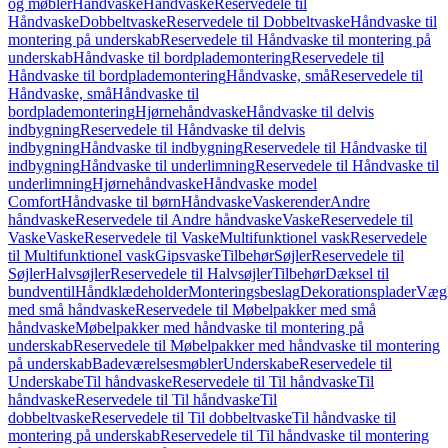
og møbler
Håndvaske
Håndvaske
Reservedele til
Håndvaske
Dobbeltvaske
Reservedele til Dobbeltvaske
Håndvaske til
montering på underskab
Reservedele til Håndvaske til montering på
underskab
Håndvaske til bordplademontering
Reservedele til
Håndvaske til bordplademontering
Håndvaske, små
Reservedele til
Håndvaske, små
Håndvaske til
bordplademontering
Hjørnehåndvaske
Håndvaske til delvis
indbygning
Reservedele til Håndvaske til delvis
indbygning
Håndvaske til indbygning
Reservedele til Håndvaske til
indbygning
Håndvaske til underlimning
Reservedele til Håndvaske til
underlimning
Hjørnehåndvaske
Håndvaske model
Comfort
Håndvaske til børn
Håndvaske
Vaskerender
Andre
håndvaske
Reservedele til Andre håndvaske
Vaske
Reservedele til
Vaske
Vaske
Reservedele til Vaske
Multifunktionel vask
Reservedele
til Multifunktionel vask
Gipsvaske
Tilbehør
Søjler
Reservedele til
Søjler
Halvsøjler
Reservedele til Halvsøjler
Tilbehør
Dæksel til
bundventil
Håndklædeholder
Monteringsbeslag
Dekorationsplader
Vægh
med små håndvaske
Reservedele til Møbelpakker med små
håndvaske
Møbelpakker med håndvaske til montering på
underskab
Reservedele til Møbelpakker med håndvaske til montering
på underskab
Badeværelsesmøbler
Underskabe
Reservedele til
Underskabe
Til håndvaske
Reservedele til Til håndvaske
Til
håndvaske
Reservedele til Til håndvaske
Til
dobbeltvaske
Reservedele til Til dobbeltvaske
Til håndvaske til
montering på underskab
Reservedele til Til håndvaske til montering