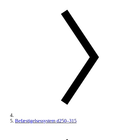
Befæstigelsessystem d250–315