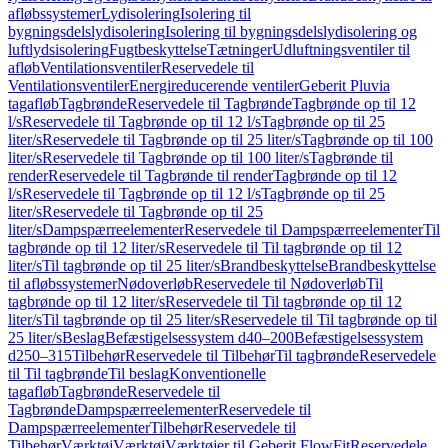
afløbssystemer
Lydisolering
Isolering til
bygningsdelslydisolering
Isolering til bygningsdelslydisolering og
luftlydsisolering
Fugtbeskyttelse
Tætninger
Udluftningsventiler til
afløb
Ventilationsventiler
Reservedele til
Ventilationsventiler
Energireducerende ventiler
Geberit Pluvia
tagafløb
Tagbrønde
Reservedele til Tagbrønde
Tagbrønde op til 12
l/s
Reservedele til Tagbrønde op til 12 l/s
Tagbrønde op til 25
liter/s
Reservedele til Tagbrønde op til 25 liter/s
Tagbrønde op til 100
liter/s
Reservedele til Tagbrønde op til 100 liter/s
Tagbrønde til
render
Reservedele til Tagbrønde til render
Tagbrønde op til 12
l/s
Reservedele til Tagbrønde op til 12 l/s
Tagbrønde op til 25
liter/s
Reservedele til Tagbrønde op til 25
liter/s
Dampspærreelementer
Reservedele til Dampspærreelementer
Til
tagbrønde op til 12 liter/s
Reservedele til Til tagbrønde op til 12
liter/s
Til tagbrønde op til 25 liter/s
Brandbeskyttelse
Brandbeskyttelse
til afløbssystemer
Nødoverløb
Reservedele til Nødoverløb
Til
tagbrønde op til 12 liter/s
Reservedele til Til tagbrønde op til 12
liter/s
Til tagbrønde op til 25 liter/s
Reservedele til Til tagbrønde op til
25 liter/s
Beslag
Befæstigelsessystem d40–200
Befæstigelsessystem
d250–315
Tilbehør
Reservedele til Tilbehør
Til tagbrønde
Reservedele
til Til tagbrønde
Til beslag
Konventionelle
tagafløb
Tagbrønde
Reservedele til
Tagbrønde
Dampspærreelementer
Reservedele til
Dampspærreelementer
Tilbehør
Reservedele til
Tilbehør
Værktøj
Værktøj
Værktøjer til Geberit FlowFit
Reservedele