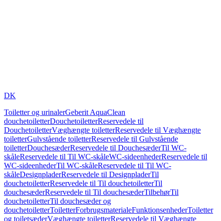
DK
Toiletter og urinaler
Geberit AquaClean
douchetoiletter
Douchetoiletter
Reservedele til
Douchetoiletter
Væghængte toiletter
Reservedele til Væghængte
toiletter
Gulvstående toiletter
Reservedele til Gulvstående
toiletter
Douchesæder
Reservedele til Douchesæder
Til WC-
skåle
Reservedele til Til WC-skåle
WC-sideenheder
Reservedele til
WC-sideenheder
Til WC-skåle
Reservedele til Til WC-
skåle
Designplader
Reservedele til Designplader
Til
douchetoiletter
Reservedele til Til douchetoiletter
Til
douchesæder
Reservedele til Til douchesæder
Tilbehør
Til
douchetoiletter
Til douchesæder og
douchetoiletter
Toiletter
Forbrugsmateriale
Funktionsenheder
Toiletter
og toiletsæder
Væghængte toiletter
Reservedele til Væghængte