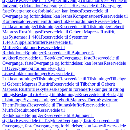
stykker
Reservedele til T-stykker
Indvendig cirkulation
Reservedele til
Indvendig cirkulation
Overgange, faste
Reservedele til Overgange,
faste
Overgange og forbindelser, kan løsnes
Reservedele til
Overgange og forbindelser, kan løsnes
Kompensatorer
Reservedele til
Kompensatorer
Gennemføringer
Lukkeanordninger
Reservedele til
Lukkeanordninger
Tilslutninger
Reservedele til Tilslutninger
Geberit
Mapress Rustfrit, gas
Reservedele til Geberit Mapress Rustfrit,
gas
Systemrør 1.4401
Reservedele til Systemrør
1.4401
Nippelrør
Muffer
Reservedele til
Muffer
Reduktioner
Reservedele til
Reduktioner
Bøjninger
Reservedele til Bøjninger
T-
stykker
Reservedele til T-stykker
Overgange, faste
Reservedele til
Overgange, faste
Overgange og forbindelser, kan løsnes
Reservedele
til Overgange og forbindelser, kan
løsnes
Lukkeanordninger
Reservedele til
Lukkeanordninger
Tilslutninger
Reservedele til Tilslutninger
Tilbehør
til Geberit Mapress Rustfrit
Reservedele til Tilbehør til Geberit
Mapress Rustfrit
Beskyttelseskapper til rørender
Pakninger til rør og
fittings
Beslag til rør
Beslag til tilslutninger
Reservedele til Beslag til
tilslutninger
Systempakninger
Geberit Mapress Therm
Systemrør
Therm
Fittings
Reservedele til Fittings
Muffer
Reservedele til
Muffer
Reduktioner
Reservedele til
Reduktioner
Bøjninger
Reservedele til Bøjninger
T-
stykker
Reservedele til T-stykker
Overgange, faste
Reservedele til
Overgange, faste
Overgange og forbindelser, kan løsnes
Reservedele