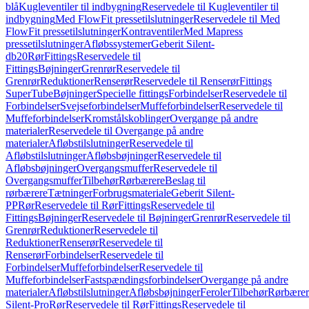
blå
Kugleventiler til indbygning
Reservedele til Kugleventiler til
indbygning
Med FlowFit pressetilslutninger
Reservedele til Med
FlowFit pressetilslutninger
Kontraventiler
Med Mapress
pressetilslutninger
Afløbssystemer
Geberit Silent-
db20
Rør
Fittings
Reservedele til
Fittings
Bøjninger
Grenrør
Reservedele til
Grenrør
Reduktioner
Renserør
Reservedele til Renserør
Fittings
SuperTube
Bøjninger
Specielle fittings
Forbindelser
Reservedele til
Forbindelser
Svejseforbindelser
Muffeforbindelser
Reservedele til
Muffeforbindelser
Kromstålskoblinger
Overgange på andre
materialer
Reservedele til Overgange på andre
materialer
Afløbstilslutninger
Reservedele til
Afløbstilslutninger
Afløbsbøjninger
Reservedele til
Afløbsbøjninger
Overgangsmuffer
Reservedele til
Overgangsmuffer
Tilbehør
Rørbærere
Beslag til
rørbærere
Tætninger
Forbrugsmateriale
Geberit Silent-
PP
Rør
Reservedele til Rør
Fittings
Reservedele til
Fittings
Bøjninger
Reservedele til Bøjninger
Grenrør
Reservedele til
Grenrør
Reduktioner
Reservedele til
Reduktioner
Renserør
Reservedele til
Renserør
Forbindelser
Reservedele til
Forbindelser
Muffeforbindelser
Reservedele til
Muffeforbindelser
Fastspændingsforbindelser
Overgange på andre
materialer
Afløbstilslutninger
Afløbsbøjninger
Feroler
Tilbehør
Rørbærer
Silent-Pro
Rør
Reservedele til Rør
Fittings
Reservedele til