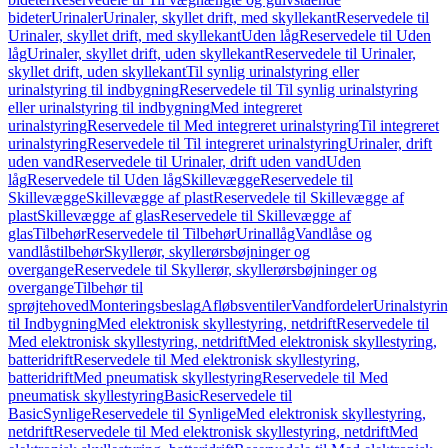
bideter
Urinaler
Urinaler, skyllet drift, med skyllekant
Reservedele til
Urinaler, skyllet drift, med skyllekant
Uden låg
Reservedele til Uden
låg
Urinaler, skyllet drift, uden skyllekant
Reservedele til Urinaler,
skyllet drift, uden skyllekant
Til synlig urinalstyring eller
urinalstyring til indbygning
Reservedele til Til synlig urinalstyring
eller urinalstyring til indbygning
Med integreret
urinalstyring
Reservedele til Med integreret urinalstyring
Til integreret
urinalstyring
Reservedele til Til integreret urinalstyring
Urinaler, drift
uden vand
Reservedele til Urinaler, drift uden vand
Uden
låg
Reservedele til Uden låg
Skillevægge
Reservedele til
Skillevægge
Skillevægge af plast
Reservedele til Skillevægge af
plast
Skillevægge af glas
Reservedele til Skillevægge af
glas
Tilbehør
Reservedele til Tilbehør
Urinallåg
Vandlåse og
vandlåstilbehør
Skyllerør, skyllerørsbøjninger og
overgange
Reservedele til Skyllerør, skyllerørsbøjninger og
overgange
Tilbehør til
sprøjtehoved
Monteringsbeslag
Afløbsventiler
Vandfordeler
Urinalstyri
til Indbygning
Med elektronisk skyllestyring, netdrift
Reservedele til
Med elektronisk skyllestyring, netdrift
Med elektronisk skyllestyring,
batteridrift
Reservedele til Med elektronisk skyllestyring,
batteridrift
Med pneumatisk skyllestyring
Reservedele til Med
pneumatisk skyllestyring
Basic
Reservedele til
Basic
Synlige
Reservedele til Synlige
Med elektronisk skyllestyring,
netdrift
Reservedele til Med elektronisk skyllestyring, netdrift
Med