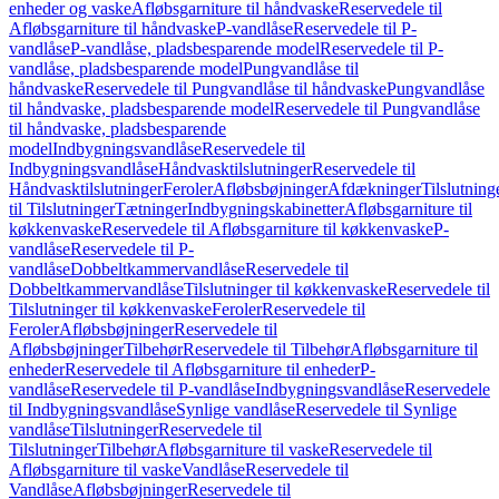
enheder og vaske
Afløbsgarniture til håndvaske
Reservedele til
Afløbsgarniture til håndvaske
P-vandlåse
Reservedele til P-
vandlåse
P-vandlåse, pladsbesparende model
Reservedele til P-
vandlåse, pladsbesparende model
Pungvandlåse til
håndvaske
Reservedele til Pungvandlåse til håndvaske
Pungvandlåse
til håndvaske, pladsbesparende model
Reservedele til Pungvandlåse
til håndvaske, pladsbesparende
model
Indbygningsvandlåse
Reservedele til
Indbygningsvandlåse
Håndvasktilslutninger
Reservedele til
Håndvasktilslutninger
Feroler
Afløbsbøjninger
Afdækninger
Tilslutning
til Tilslutninger
Tætninger
Indbygningskabinetter
Afløbsgarniture til
køkkenvaske
Reservedele til Afløbsgarniture til køkkenvaske
P-
vandlåse
Reservedele til P-
vandlåse
Dobbeltkammervandlåse
Reservedele til
Dobbeltkammervandlåse
Tilslutninger til køkkenvaske
Reservedele til
Tilslutninger til køkkenvaske
Feroler
Reservedele til
Feroler
Afløbsbøjninger
Reservedele til
Afløbsbøjninger
Tilbehør
Reservedele til Tilbehør
Afløbsgarniture til
enheder
Reservedele til Afløbsgarniture til enheder
P-
vandlåse
Reservedele til P-vandlåse
Indbygningsvandlåse
Reservedele
til Indbygningsvandlåse
Synlige vandlåse
Reservedele til Synlige
vandlåse
Tilslutninger
Reservedele til
Tilslutninger
Tilbehør
Afløbsgarniture til vaske
Reservedele til
Afløbsgarniture til vaske
Vandlåse
Reservedele til
Vandlåse
Afløbsbøjninger
Reservedele til