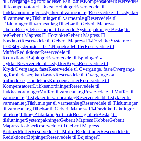
til Overgange og forbindelser, kan løsnes
Kompensatorer
Reservedele
til Kompensatorer
Lukkeanordninger
Reservedele til
Lukkeanordninger
T-stykker til varmeanlæg
Reservedele til T-stykker
til varmeanlæg
Tilslutninger til varmeanlæg
Reservedele til
Tilslutninger til varmeanlæg
Tilbehør til Geberit Mapress
Therm
Beskyttelseskapper til rørender
Systempakninger
Beslag til
rør
Geberit Mapress El-Forzinket
Geberit Mapress El-
Forzinket
Reservedele til Geberit Mapress El-Forzinket
Systemrør
1.0034
Systemrør 1.0215
Nippelrør
Muffer
Reservedele til
Muffer
Reduktioner
Reservedele til
Reduktioner
Bøjninger
Reservedele til Bøjninger
T-
stykker
Reservedele til T-stykker
Kryds
Reservedele til
Kryds
Overgange, faste
Reservedele til Overgange, faste
Overgange
og forbindelser, kan løsnes
Reservedele til Overgange og
forbindelser, kan løsnes
Kompensatorer
Reservedele til
Kompensatorer
Lukkeanordninger
Reservedele til
Lukkeanordninger
Muffer til varmeanlæg
Reservedele til Muffer til
varmeanlæg
T-stykker til varmeanlæg
Reservedele til T-stykker til
varmeanlæg
Tilslutninger til varmeanlæg
Reservedele til Tilslutninger
til varmeanlæg
Tilbehør til Geberit Mapress El-Forzinket
Pakninger
til rør og fittings
Afdækninger til rør
Beslag til rør
Beslag til
tilslutninger
Systempakninger
Geberit Mapress Kobber
Geberit
Mapress Kobber
Reservedele til Geberit Mapress
Kobber
Muffer
Reservedele til Muffer
Reduktioner
Reservedele til
Reduktioner
Bøjninger
Reservedele til Bøjninger
T-