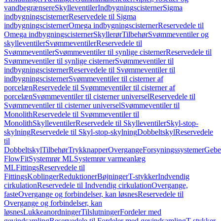
vandbegrænsere
Skylleventiler
Indbygningscisterner
Sigma
indbygningscisterner
Reservedele til Sigma
indbygningscisterner
Omega indbygningscisterner
Reservedele til
Omega indbygningscisterner
Skyllerør
Tilbehør
Svømmeventiler og
skylleventiler
Svømmeventiler
Reservedele til
Svømmeventiler
Svømmeventiler til synlige cisterner
Reservedele til
Svømmeventiler til synlige cisterner
Svømmeventiler til
indbygningscisterner
Reservedele til Svømmeventiler til
indbygningscisterner
Svømmeventiler til cisterner af
porcelæn
Reservedele til Svømmeventiler til cisterner af
porcelæn
Svømmeventiler til cisterner universel
Reservedele til
Svømmeventiler til cisterner universel
Svømmeventiler til
Monolith
Reservedele til Svømmeventiler til
Monolith
Skylleventiler
Reservedele til Skylleventiler
Skyl-stop-
skylning
Reservedele til Skyl-stop-skylning
Dobbeltskyl
Reservedele
til
Dobbeltskyl
Tilbehør
Trykknapper
Overgange
Forsyningssystemer
Geber
FlowFit
Systemrør ML
Systemrør varmeanlæg
ML
Fittings
Reservedele til
Fittings
Koblinger
Reduktioner
Bøjninger
T-stykker
Indvendig
cirkulation
Reservedele til Indvendig cirkulation
Overgange,
faste
Overgange og forbindelser, kan løsnes
Reservedele til
Overgange og forbindelser, kan
løsnes
Lukkeanordninger
Tilslutninger
Fordeler med
gevindsamling
Reservedele til Fordeler med gevindsamling
T-stykker