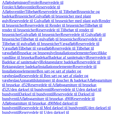
Afløbsbøjninger
Feroler
Reservedele til
Feroler
Afløbsventiler
Reservedele til
Afløbsventiler
Tilbehør
Reservedele til Tilbehør
Bruseniche og
badekar
Brusenicher
Gulvafløb til brusenicher med plant
gulv
Reservedele til Gulvafløb til brusenicher med plant gulv
Render
til brusenicher
Reservedele til Render til brusenicher
Tilbehør til
render til brusenicher
Reservedele til Tilbehør til render til
brusenicher
Gulvafløb til brusenicher
Reservedele til Gulvafløb til
brusenicher
Tilbehør til gulvafløb til brusenicher
Reservedele til
Tilbehør til gulvafløb til brusenicher
Vægafløb
Reservedele til
Vægafløb
Tilbehør til vægafløb
Reservedele til Tilbehør til
vægafløb
Brusekar og brusegulve
Installationselementer
Specifikke
vandlåse til brusekar
Badekar
Badekar af sanitetsakryl
Reservedele til
Badekar af sanitetsakryl
Rektangulære badekar
Reservedele til
Rektangulære badekar
Installationselementer
Reservedele til
Installationselementer
Ben sæt og sæt af plader og
vægbeslag
Reservedele til Ben sæt og sæt af plader og
vægbeslag
Apparattilslutninger til doucher & badekar
Afløbsgarniture
til brusekar, d52
Reservedele til Afløbsgarniture til brusekar,
d52
Uden dæksel til bundventil
Reservedele til Uden dæksel til
bundventil
Dæksel til bundventil
Reservedele til Dæksel til
bundventil
Afløbsgarniture til brusekar, d90
Reservedele til
Afløbsgarniture til brusekar, d90
Med dæksel til
bundventil
Reservedele til Med dæksel til bundventil
Uden dæksel til
bundventil
Reservedele til Uden dæksel til