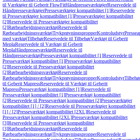
til Værktøjer til Geberit FlowFit
Håndpresseværktøjer
Reservedele til
Håndpresseværktøjer
Presseværktøjer kompatibilitet [1]
Reservedele
til Presseværktøjer kompatibilitet [1]
Presseværktøjer kompatibilitet
[2]
Reservedele til Presseværktøjer kompatibilitet
[2]
Rørbearbejdningsværktøj
Reservedele til
Rørbearbejdningsværktøj
Trykprøvningspropper
Kontroludstyr
Pressea
med værktøj
Tilbehør
Reservedele til Tilbehør
Værktøj til Geberit
Mepla
Reservedele til Værktøj til Geberit
Mepla
Håndpresseværktøj
Reservedele til
Håndpresseværktøj
Presseværktøj kompatibilitet [1]
Reservedele til
Presseværktøj kompatibilitet [1]
Presseværktøj kompatibilitet
[2]
Reservedele til Presseværktøj kompatibilitet
[2]
Rørbearbejdningsværktøj
Reservedele til
Rørbearbejdningsværktøj
Trykprøvningspropper
Kontroludstyr
Tilbehø
til Geberit Mapress
Reservedele til Værktøj til Geberit
Mapress
Presseværktøj kompatibilitet [1]
Reservedele til
Presseværktøj kompatibilitet [1]
Presseværktøj kompatibilitet
[2]
Reservedele til Presseværktøj kompatibilitet [2]
Presseværktøjer
kompatibilitet [1] / [2]
Reservedele til Presseværktøjer kompatibilitet
[1] / [2]
Presseværktøj kompatibilitet [2XL]
Reservedele til
Presseværktøj kompatibilitet [2XL]
Presseværktøj kompatibilitet
[3]
Reservedele til Presseværktøj kompatibilitet
[3]
Rørbearbejdningsværktøj
Reservedele til
Rørbearbejdningsværktøj
Trykprøvningspropper
Reservedele til
Trykprøvningspropper
Kontroludstyr
Tilbehør
Presseværktøj
Reservede