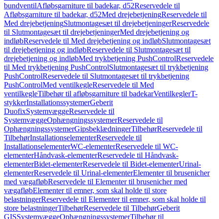
bundventil
Afløbsgarniture til badekar, d52
Reservedele til
Afløbsgarniture til badekar, d52
Med drejebetjening
Reservedele til
Med drejebetjening
Slutmontagesæt til drejebetjeninger
Reservedele
til Slutmontagesæt til drejebetjeninger
Med drejebetjening og
indløb
Reservedele til Med drejebetjening og indløb
Slutmontagesæt
til drejebetjening og indløb
Reservedele til Slutmontagesæt til
drejebetjening og indløb
Med trykbetjening PushControl
Reservedele
til Med trykbetjening PushControl
Slutmontagesæt til trykbetjening
PushControl
Reservedele til Slutmontagesæt til trykbetjening
PushControl
Med ventilkegle
Reservedele til Med
ventilkegle
Tilbehør til afløbsgarniture til badekar
Ventilkegler
T-
stykker
Installationssystemer
Geberit
Duofix
Systemvægge
Reservedele til
Systemvægge
Ophængningssystemer
Reservedele til
Ophængningssystemer
Gipsbeklædninger
Tilbehør
Reservedele til
Tilbehør
Installationselementer
Reservedele til
Installationselementer
WC-elementer
Reservedele til WC-
elementer
Håndvask-elementer
Reservedele til Håndvask-
elementer
Bidet-elementer
Reservedele til Bidet-elementer
Urinal-
elementer
Reservedele til Urinal-elementer
Elementer til brusenicher
med vægafløb
Reservedele til Elementer til brusenicher med
vægafløb
Elementer til emner, som skal holde til store
belastninger
Reservedele til Elementer til emner, som skal holde til
store belastninger
Tilbehør
Reservedele til Tilbehør
Geberit
GIS
Systemvægge
Ophængningssystemer
Tilbehør til