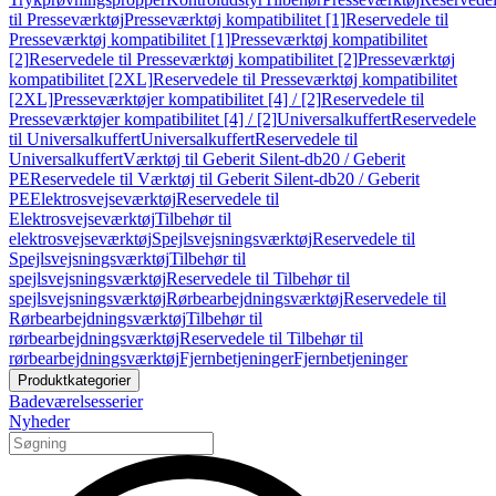
til Presseværktøj
Presseværktøj kompatibilitet [1]
Reservedele til
Presseværktøj kompatibilitet [1]
Presseværktøj kompatibilitet
[2]
Reservedele til Presseværktøj kompatibilitet [2]
Presseværktøj
kompatibilitet [2XL]
Reservedele til Presseværktøj kompatibilitet
[2XL]
Presseværktøjer kompatibilitet [4] / [2]
Reservedele til
Presseværktøjer kompatibilitet [4] / [2]
Universalkuffert
Reservedele
til Universalkuffert
Universalkuffert
Reservedele til
Universalkuffert
Værktøj til Geberit Silent-db20 / Geberit
PE
Reservedele til Værktøj til Geberit Silent-db20 / Geberit
PE
Elektrosvejseværktøj
Reservedele til
Elektrosvejseværktøj
Tilbehør til
elektrosvejseværktøj
Spejlsvejsningsværktøj
Reservedele til
Spejlsvejsningsværktøj
Tilbehør til
spejlsvejsningsværktøj
Reservedele til Tilbehør til
spejlsvejsningsværktøj
Rørbearbejdningsværktøj
Reservedele til
Rørbearbejdningsværktøj
Tilbehør til
rørbearbejdningsværktøj
Reservedele til Tilbehør til
rørbearbejdningsværktøj
Fjernbetjeninger
Fjernbetjeninger
Produktkategorier
Badeværelsesserier
Nyheder