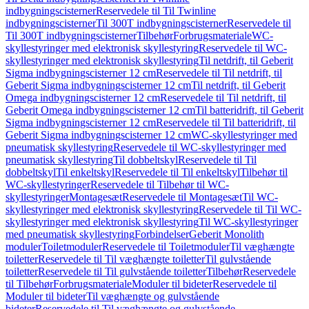
indbygningscisterner
Reservedele til Til Twinline
indbygningscisterner
Til 300T indbygningscisterner
Reservedele til
Til 300T indbygningscisterner
Tilbehør
Forbrugsmateriale
WC-
skyllestyringer med elektronisk skyllestyring
Reservedele til WC-
skyllestyringer med elektronisk skyllestyring
Til netdrift, til Geberit
Sigma indbygningscisterner 12 cm
Reservedele til Til netdrift, til
Geberit Sigma indbygningscisterner 12 cm
Til netdrift, til Geberit
Omega indbygningscisterner 12 cm
Reservedele til Til netdrift, til
Geberit Omega indbygningscisterner 12 cm
Til batteridrift, til Geberit
Sigma indbygningscisterner 12 cm
Reservedele til Til batteridrift, til
Geberit Sigma indbygningscisterner 12 cm
WC-skyllestyringer med
pneumatisk skyllestyring
Reservedele til WC-skyllestyringer med
pneumatisk skyllestyring
Til dobbeltskyl
Reservedele til Til
dobbeltskyl
Til enkeltskyl
Reservedele til Til enkeltskyl
Tilbehør til
WC-skyllestyringer
Reservedele til Tilbehør til WC-
skyllestyringer
Montagesæt
Reservedele til Montagesæt
Til WC-
skyllestyringer med elektronisk skyllestyring
Reservedele til Til WC-
skyllestyringer med elektronisk skyllestyring
Til WC-skyllestyringer
med pneumatisk skyllestyring
Forbindelser
Geberit Monolith
moduler
Toiletmoduler
Reservedele til Toiletmoduler
Til væghængte
toiletter
Reservedele til Til væghængte toiletter
Til gulvstående
toiletter
Reservedele til Til gulvstående toiletter
Tilbehør
Reservedele
til Tilbehør
Forbrugsmateriale
Moduler til bideter
Reservedele til
Moduler til bideter
Til væghængte og gulvstående
bideter
Reservedele til Til væghængte og gulvstående