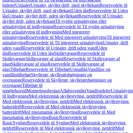
bideter
Urinaler
Urinaler, skyllet drift, med skyllekant
Reservedele til
Urinaler, skyllet drift, med skyllekant
Uden låg
Reservedele til Uden
låg
Urinaler, skyllet drift, uden skyllekant
Reservedele til Urinaler,
skyllet drift, uden skyllekant
Til synlig urinalstyring eller
urinalstyring til indbygning
Reservedele til Til synlig urinalstyring
eller urinalstyring til indbygning
Med integreret
urinalstyring
Reservedele til Med integreret urinalstyring
Til integreret
urinalstyring
Reservedele til Til integreret urinalstyring
Urinaler, drift
uden vand
Reservedele til Urinaler, drift uden vand
Uden
låg
Reservedele til Uden låg
Skillevægge
Reservedele til
Skillevægge
Skillevægge af plast
Reservedele til Skillevægge af
plast
Skillevægge af glas
Reservedele til Skillevægge af
glas
Tilbehør
Reservedele til Tilbehør
Urinallåg
Vandlåse og
vandlåstilbehør
Skyllerør, skyllerørsbøjninger og
overgange
Reservedele til Skyllerør, skyllerørsbøjninger og
overgange
Tilbehør til
sprøjtehoved
Monteringsbeslag
Afløbsventiler
Vandfordeler
Urinalstyri
til Indbygning
Med elektronisk skyllestyring, netdrift
Reservedele til
Med elektronisk skyllestyring, netdrift
Med elektronisk skyllestyring,
batteridrift
Reservedele til Med elektronisk skyllestyring,
batteridrift
Med pneumatisk skyllestyring
Reservedele til Med
pneumatisk skyllestyring
Basic
Reservedele til
Basic
Synlige
Reservedele til Synlige
Med elektronisk skyllestyring,
netdrift
Reservedele til Med elektronisk skyllestyring, netdrift
Med