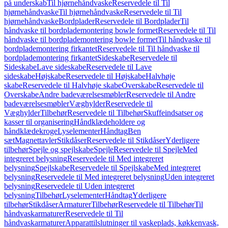
på underskab
Til hjørnehåndvaske
Reservedele til Til
hjørnehåndvaske
Til hjørnehåndvaske
Reservedele til Til
hjørnehåndvaske
Bordplader
Reservedele til Bordplader
Til
håndvaske til bordplademontering bowle formet
Reservedele til Til
håndvaske til bordplademontering bowle formet
Til håndvaske til
bordplademontering firkantet
Reservedele til Til håndvaske til
bordplademontering firkantet
Sideskabe
Reservedele til
Sideskabe
Lave sideskabe
Reservedele til Lave
sideskabe
Højskabe
Reservedele til Højskabe
Halvhøje
skabe
Reservedele til Halvhøje skabe
Overskabe
Reservedele til
Overskabe
Andre badeværelsesmøbler
Reservedele til Andre
badeværelsesmøbler
Væghylder
Reservedele til
Væghylder
Tilbehør
Reservedele til Tilbehør
Skuffeindsatser og
kasser til organisering
Håndklædeholdere og
håndklædekroge
Lyselementer
Håndtag
Ben
sæt
Magnettavler
Stikdåser
Reservedele til Stikdåser
Yderligere
tilbehør
Spejle og spejlskabe
Spejle
Reservedele til Spejle
Med
integreret belysning
Reservedele til Med integreret
belysning
Spejlskabe
Reservedele til Spejlskabe
Med integreret
belysning
Reservedele til Med integreret belysning
Uden integreret
belysning
Reservedele til Uden integreret
belysning
Tilbehør
Lyselementer
Håndtag
Yderligere
tilbehør
Stikdåser
Armaturer
Tilbehør
Reservedele til Tilbehør
Til
håndvaskarmaturer
Reservedele til Til
håndvaskarmaturer
Apparattilslutninger til vaskeplads, køkkenvask,