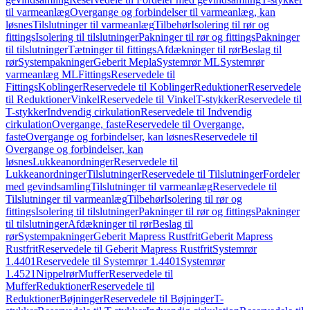
til varmeanlæg
Overgange og forbindelser til varmeanlæg, kan
løsnes
Tilslutninger til varmeanlæg
Tilbehør
Isolering til rør og
fittings
Isolering til tilslutninger
Pakninger til rør og fittings
Pakninger
til tilslutninger
Tætninger til fittings
Afdækninger til rør
Beslag til
rør
Systempakninger
Geberit Mepla
Systemrør ML
Systemrør
varmeanlæg ML
Fittings
Reservedele til
Fittings
Koblinger
Reservedele til Koblinger
Reduktioner
Reservedele
til Reduktioner
Vinkel
Reservedele til Vinkel
T-stykker
Reservedele til
T-stykker
Indvendig cirkulation
Reservedele til Indvendig
cirkulation
Overgange, faste
Reservedele til Overgange,
faste
Overgange og forbindelser, kan løsnes
Reservedele til
Overgange og forbindelser, kan
løsnes
Lukkeanordninger
Reservedele til
Lukkeanordninger
Tilslutninger
Reservedele til Tilslutninger
Fordeler
med gevindsamling
Tilslutninger til varmeanlæg
Reservedele til
Tilslutninger til varmeanlæg
Tilbehør
Isolering til rør og
fittings
Isolering til tilslutninger
Pakninger til rør og fittings
Pakninger
til tilslutninger
Afdækninger til rør
Beslag til
rør
Systempakninger
Geberit Mapress Rustfrit
Geberit Mapress
Rustfrit
Reservedele til Geberit Mapress Rustfrit
Systemrør
1.4401
Reservedele til Systemrør 1.4401
Systemrør
1.4521
Nippelrør
Muffer
Reservedele til
Muffer
Reduktioner
Reservedele til
Reduktioner
Bøjninger
Reservedele til Bøjninger
T-