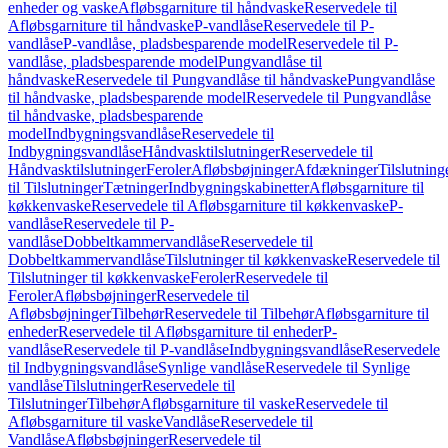
enheder og vaske
Afløbsgarniture til håndvaske
Reservedele til
Afløbsgarniture til håndvaske
P-vandlåse
Reservedele til P-
vandlåse
P-vandlåse, pladsbesparende model
Reservedele til P-
vandlåse, pladsbesparende model
Pungvandlåse til
håndvaske
Reservedele til Pungvandlåse til håndvaske
Pungvandlåse
til håndvaske, pladsbesparende model
Reservedele til Pungvandlåse
til håndvaske, pladsbesparende
model
Indbygningsvandlåse
Reservedele til
Indbygningsvandlåse
Håndvasktilslutninger
Reservedele til
Håndvasktilslutninger
Feroler
Afløbsbøjninger
Afdækninger
Tilslutning
til Tilslutninger
Tætninger
Indbygningskabinetter
Afløbsgarniture til
køkkenvaske
Reservedele til Afløbsgarniture til køkkenvaske
P-
vandlåse
Reservedele til P-
vandlåse
Dobbeltkammervandlåse
Reservedele til
Dobbeltkammervandlåse
Tilslutninger til køkkenvaske
Reservedele til
Tilslutninger til køkkenvaske
Feroler
Reservedele til
Feroler
Afløbsbøjninger
Reservedele til
Afløbsbøjninger
Tilbehør
Reservedele til Tilbehør
Afløbsgarniture til
enheder
Reservedele til Afløbsgarniture til enheder
P-
vandlåse
Reservedele til P-vandlåse
Indbygningsvandlåse
Reservedele
til Indbygningsvandlåse
Synlige vandlåse
Reservedele til Synlige
vandlåse
Tilslutninger
Reservedele til
Tilslutninger
Tilbehør
Afløbsgarniture til vaske
Reservedele til
Afløbsgarniture til vaske
Vandlåse
Reservedele til
Vandlåse
Afløbsbøjninger
Reservedele til