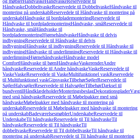
og møbler
Håndvaske
Håndvaske
Reservedele til
Håndvaske
Dobbeltvaske
Reservedele til Dobbeltvaske
Håndvaske til
montering på underskab
Reservedele til Håndvaske til montering på
underskab
Håndvaske til bordplademontering
Reservedele til
Håndvaske til bordplademontering
Håndvaske, små
Reservedele til
Håndvaske, små
Håndvaske til
bordplademontering
Hjørnehåndvaske
Håndvaske til delvis
indbygning
Reservedele til Håndvaske til delvis
indbygning
Håndvaske til indbygning
Reservedele til Håndvaske til
indbygning
Håndvaske til underlimning
Reservedele til Håndvaske til
underlimning
Hjørnehåndvaske
Håndvaske model
Comfort
Håndvaske til børn
Håndvaske
Vaskerender
Andre
håndvaske
Reservedele til Andre håndvaske
Vaske
Reservedele til
Vaske
Vaske
Reservedele til Vaske
Multifunktionel vask
Reservedele
til Multifunktionel vask
Gipsvaske
Tilbehør
Søjler
Reservedele til
Søjler
Halvsøjler
Reservedele til Halvsøjler
Tilbehør
Dæksel til
bundventil
Håndklædeholder
Monteringsbeslag
Dekorationsplader
Vægh
med små håndvaske
Reservedele til Møbelpakker med små
håndvaske
Møbelpakker med håndvaske til montering på
underskab
Reservedele til Møbelpakker med håndvaske til montering
på underskab
Badeværelsesmøbler
Underskabe
Reservedele til
Underskabe
Til håndvaske
Reservedele til Til håndvaske
Til
håndvaske
Reservedele til Til håndvaske
Til
dobbeltvaske
Reservedele til Til dobbeltvaske
Til håndvaske til
montering på underskab
Reservedele til Til håndvaske til montering