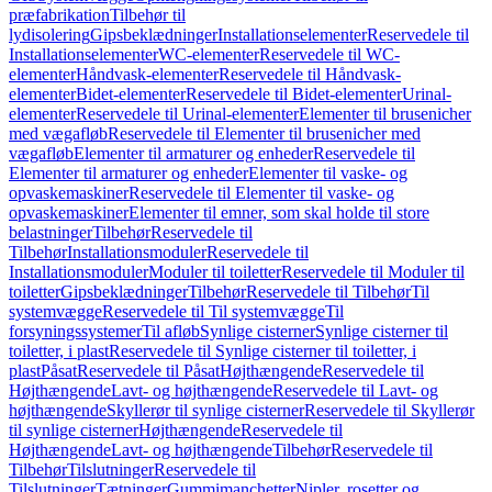
præfabrikation
Tilbehør til
lydisolering
Gipsbeklædninger
Installationselementer
Reservedele til
Installationselementer
WC-elementer
Reservedele til WC-
elementer
Håndvask-elementer
Reservedele til Håndvask-
elementer
Bidet-elementer
Reservedele til Bidet-elementer
Urinal-
elementer
Reservedele til Urinal-elementer
Elementer til brusenicher
med vægafløb
Reservedele til Elementer til brusenicher med
vægafløb
Elementer til armaturer og enheder
Reservedele til
Elementer til armaturer og enheder
Elementer til vaske- og
opvaskemaskiner
Reservedele til Elementer til vaske- og
opvaskemaskiner
Elementer til emner, som skal holde til store
belastninger
Tilbehør
Reservedele til
Tilbehør
Installationsmoduler
Reservedele til
Installationsmoduler
Moduler til toiletter
Reservedele til Moduler til
toiletter
Gipsbeklædninger
Tilbehør
Reservedele til Tilbehør
Til
systemvægge
Reservedele til Til systemvægge
Til
forsyningssystemer
Til afløb
Synlige cisterner
Synlige cisterner til
toiletter, i plast
Reservedele til Synlige cisterner til toiletter, i
plast
Påsat
Reservedele til Påsat
Højthængende
Reservedele til
Højthængende
Lavt- og højthængende
Reservedele til Lavt- og
højthængende
Skyllerør til synlige cisterner
Reservedele til Skyllerør
til synlige cisterner
Højthængende
Reservedele til
Højthængende
Lavt- og højthængende
Tilbehør
Reservedele til
Tilbehør
Tilslutninger
Reservedele til
Tilslutninger
Tætninger
Gummimanchetter
Nipler, rosetter og