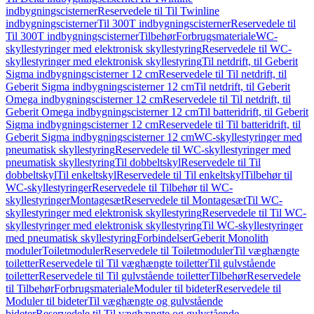
indbygningscisterner
Reservedele til Til Twinline
indbygningscisterner
Til 300T indbygningscisterner
Reservedele til
Til 300T indbygningscisterner
Tilbehør
Forbrugsmateriale
WC-
skyllestyringer med elektronisk skyllestyring
Reservedele til WC-
skyllestyringer med elektronisk skyllestyring
Til netdrift, til Geberit
Sigma indbygningscisterner 12 cm
Reservedele til Til netdrift, til
Geberit Sigma indbygningscisterner 12 cm
Til netdrift, til Geberit
Omega indbygningscisterner 12 cm
Reservedele til Til netdrift, til
Geberit Omega indbygningscisterner 12 cm
Til batteridrift, til Geberit
Sigma indbygningscisterner 12 cm
Reservedele til Til batteridrift, til
Geberit Sigma indbygningscisterner 12 cm
WC-skyllestyringer med
pneumatisk skyllestyring
Reservedele til WC-skyllestyringer med
pneumatisk skyllestyring
Til dobbeltskyl
Reservedele til Til
dobbeltskyl
Til enkeltskyl
Reservedele til Til enkeltskyl
Tilbehør til
WC-skyllestyringer
Reservedele til Tilbehør til WC-
skyllestyringer
Montagesæt
Reservedele til Montagesæt
Til WC-
skyllestyringer med elektronisk skyllestyring
Reservedele til Til WC-
skyllestyringer med elektronisk skyllestyring
Til WC-skyllestyringer
med pneumatisk skyllestyring
Forbindelser
Geberit Monolith
moduler
Toiletmoduler
Reservedele til Toiletmoduler
Til væghængte
toiletter
Reservedele til Til væghængte toiletter
Til gulvstående
toiletter
Reservedele til Til gulvstående toiletter
Tilbehør
Reservedele
til Tilbehør
Forbrugsmateriale
Moduler til bideter
Reservedele til
Moduler til bideter
Til væghængte og gulvstående
bideter
Reservedele til Til væghængte og gulvstående