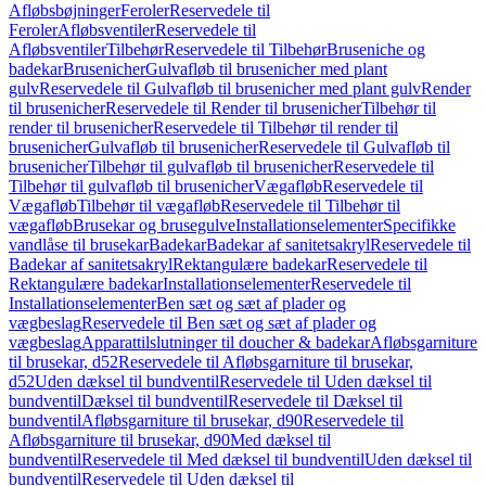
Afløbsbøjninger
Feroler
Reservedele til
Feroler
Afløbsventiler
Reservedele til
Afløbsventiler
Tilbehør
Reservedele til Tilbehør
Bruseniche og
badekar
Brusenicher
Gulvafløb til brusenicher med plant
gulv
Reservedele til Gulvafløb til brusenicher med plant gulv
Render
til brusenicher
Reservedele til Render til brusenicher
Tilbehør til
render til brusenicher
Reservedele til Tilbehør til render til
brusenicher
Gulvafløb til brusenicher
Reservedele til Gulvafløb til
brusenicher
Tilbehør til gulvafløb til brusenicher
Reservedele til
Tilbehør til gulvafløb til brusenicher
Vægafløb
Reservedele til
Vægafløb
Tilbehør til vægafløb
Reservedele til Tilbehør til
vægafløb
Brusekar og brusegulve
Installationselementer
Specifikke
vandlåse til brusekar
Badekar
Badekar af sanitetsakryl
Reservedele til
Badekar af sanitetsakryl
Rektangulære badekar
Reservedele til
Rektangulære badekar
Installationselementer
Reservedele til
Installationselementer
Ben sæt og sæt af plader og
vægbeslag
Reservedele til Ben sæt og sæt af plader og
vægbeslag
Apparattilslutninger til doucher & badekar
Afløbsgarniture
til brusekar, d52
Reservedele til Afløbsgarniture til brusekar,
d52
Uden dæksel til bundventil
Reservedele til Uden dæksel til
bundventil
Dæksel til bundventil
Reservedele til Dæksel til
bundventil
Afløbsgarniture til brusekar, d90
Reservedele til
Afløbsgarniture til brusekar, d90
Med dæksel til
bundventil
Reservedele til Med dæksel til bundventil
Uden dæksel til
bundventil
Reservedele til Uden dæksel til