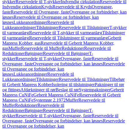
stykker
Reservedele til T-stykker
Indvendig cirkulation
Reservedele til
Indvendig cirkulation
Kryds
Reservedele til Kryds
Overgange,
faste
Reservedele til Overgange, faste
Overgange og forbindelser, kan
løsnes
Reservedele til Overgange og forbindelser, kan
løsnes
Lukkeanordninger
Reservedele til
Lukkeanordninger
Tilslutninger
Reservedele til Tilslutninger
T-stykker
til varmeanlæg
Reservedele til T-stykker til varmeanlæg
Tilslutninger
til varmeanlæg
Reservedele til Tilslutninger til varmeanlæg
Geberit
Mapress Kobber, gas
Reservedele til Geberit Mapress Kobber,
gas
Muffer
Reservedele til Muffer
Reduktioner
Reservedele til
Reduktioner
Bøjninger
Reservedele til Bøjninger
T-
stykker
Reservedele til T-stykker
Overgange, faste
Reservedele til
Overgange, faste
Overgange og forbindelser, kan løsnes
Reservedele
til Overgange og forbindelser, kan
løsnes
Lukkeanordninger
Reservedele til
Lukkeanordninger
Tilslutninger
Reservedele til Tilslutninger
Tilbehør
til Geberit Mapress Kobber
Isolering til tilslutninger
Pakninger til rør
og fittings
Afdækninger til rør
Beslag til rør
Systempakninger
Geberit
Mapress CuNiFe
Geberit Mapress CuNiFe
Reservedele til Geberit
Mapress CuNiFe
Systemrør 2.1972
Muffer
Reservedele til
Muffer
Reduktioner
Reservedele til
Reduktioner
Bøjninger
Reservedele til Bøjninger
T-
stykker
Reservedele til T-stykker
Overgange, faste
Reservedele til
Overgange, faste
Overgange og forbindelser, kan løsnes
Reservedele
til Overgange og forbindelser, kan