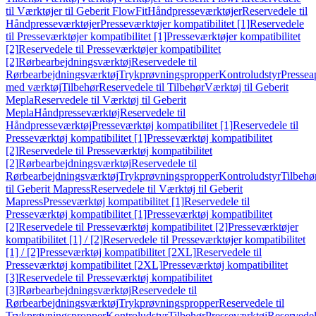
til Værktøjer til Geberit FlowFit
Håndpresseværktøjer
Reservedele til
Håndpresseværktøjer
Presseværktøjer kompatibilitet [1]
Reservedele
til Presseværktøjer kompatibilitet [1]
Presseværktøjer kompatibilitet
[2]
Reservedele til Presseværktøjer kompatibilitet
[2]
Rørbearbejdningsværktøj
Reservedele til
Rørbearbejdningsværktøj
Trykprøvningspropper
Kontroludstyr
Pressea
med værktøj
Tilbehør
Reservedele til Tilbehør
Værktøj til Geberit
Mepla
Reservedele til Værktøj til Geberit
Mepla
Håndpresseværktøj
Reservedele til
Håndpresseværktøj
Presseværktøj kompatibilitet [1]
Reservedele til
Presseværktøj kompatibilitet [1]
Presseværktøj kompatibilitet
[2]
Reservedele til Presseværktøj kompatibilitet
[2]
Rørbearbejdningsværktøj
Reservedele til
Rørbearbejdningsværktøj
Trykprøvningspropper
Kontroludstyr
Tilbehø
til Geberit Mapress
Reservedele til Værktøj til Geberit
Mapress
Presseværktøj kompatibilitet [1]
Reservedele til
Presseværktøj kompatibilitet [1]
Presseværktøj kompatibilitet
[2]
Reservedele til Presseværktøj kompatibilitet [2]
Presseværktøjer
kompatibilitet [1] / [2]
Reservedele til Presseværktøjer kompatibilitet
[1] / [2]
Presseværktøj kompatibilitet [2XL]
Reservedele til
Presseværktøj kompatibilitet [2XL]
Presseværktøj kompatibilitet
[3]
Reservedele til Presseværktøj kompatibilitet
[3]
Rørbearbejdningsværktøj
Reservedele til
Rørbearbejdningsværktøj
Trykprøvningspropper
Reservedele til
Trykprøvningspropper
Kontroludstyr
Tilbehør
Presseværktøj
Reservede