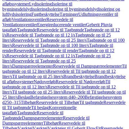
afløbssystemer
Lydisolering
Isolering til
bygningsdelslydisolering
Isolering til bygningsdelslydisolering og
luftlydsisolering
Fugtbeskyttelse
Tætninger
Udluftningsventiler til
afløb
Ventilationsventiler
Reservedele til
Ventilationsventiler
Energireducerende ventiler
Geberit Pluvia
tagafløb
Tagbrønde
Reservedele til Tagbrønde
Tagbrønde op til 12
l/s
Reservedele til Tagbrønde op til 12 l/s
Tagbrønde op til 25
liter/s
Reservedele til Tagbrønde op til 25 liter/s
Tagbrønde op til 100
liter/s
Reservedele til Tagbrønde op til 100 liter/s
Tagbrønde til
render
Reservedele til Tagbrønde til render
Tagbrønde op til 12
l/s
Reservedele til Tagbrønde op til 12 l/s
Tagbrønde op til 25
liter/s
Reservedele til Tagbrønde op til 25
liter/s
Dampspærreelementer
Reservedele til Dampspærreelementer
Til
tagbrønde op til 12 liter/s
Reservedele til Til tagbrønde op til 12
liter/s
Til tagbrønde op til 25 liter/s
Brandbeskyttelse
Brandbeskyttelse
til afløbssystemer
Nødoverløb
Reservedele til Nødoverløb
Til
tagbrønde op til 12 liter/s
Reservedele til Til tagbrønde op til 12
liter/s
Til tagbrønde op til 25 liter/s
Reservedele til Til tagbrønde op til
25 liter/s
Beslag
Befæstigelsessystem d40–200
Befæstigelsessystem
d250–315
Tilbehør
Reservedele til Tilbehør
Til tagbrønde
Reservedele
til Til tagbrønde
Til beslag
Konventionelle
tagafløb
Tagbrønde
Reservedele til
Tagbrønde
Dampspærreelementer
Reservedele til
Dampspærreelementer
Tilbehør
Reservedele til
Tilbehør
Værktøj
Værktøj
Værktøjer til Geberit FlowFit
Reservedele