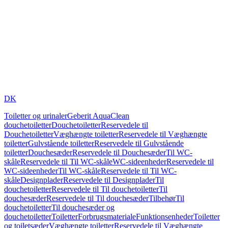
DK
Toiletter og urinaler
Geberit AquaClean
douchetoiletter
Douchetoiletter
Reservedele til
Douchetoiletter
Væghængte toiletter
Reservedele til Væghængte
toiletter
Gulvstående toiletter
Reservedele til Gulvstående
toiletter
Douchesæder
Reservedele til Douchesæder
Til WC-
skåle
Reservedele til Til WC-skåle
WC-sideenheder
Reservedele til
WC-sideenheder
Til WC-skåle
Reservedele til Til WC-
skåle
Designplader
Reservedele til Designplader
Til
douchetoiletter
Reservedele til Til douchetoiletter
Til
douchesæder
Reservedele til Til douchesæder
Tilbehør
Til
douchetoiletter
Til douchesæder og
douchetoiletter
Toiletter
Forbrugsmateriale
Funktionsenheder
Toiletter
og toiletsæder
Væghængte toiletter
Reservedele til Væghængte