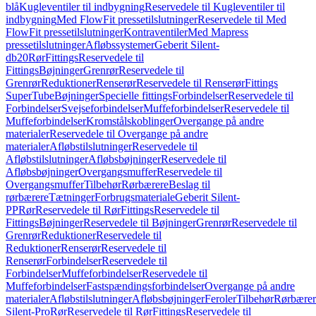
blå
Kugleventiler til indbygning
Reservedele til Kugleventiler til
indbygning
Med FlowFit pressetilslutninger
Reservedele til Med
FlowFit pressetilslutninger
Kontraventiler
Med Mapress
pressetilslutninger
Afløbssystemer
Geberit Silent-
db20
Rør
Fittings
Reservedele til
Fittings
Bøjninger
Grenrør
Reservedele til
Grenrør
Reduktioner
Renserør
Reservedele til Renserør
Fittings
SuperTube
Bøjninger
Specielle fittings
Forbindelser
Reservedele til
Forbindelser
Svejseforbindelser
Muffeforbindelser
Reservedele til
Muffeforbindelser
Kromstålskoblinger
Overgange på andre
materialer
Reservedele til Overgange på andre
materialer
Afløbstilslutninger
Reservedele til
Afløbstilslutninger
Afløbsbøjninger
Reservedele til
Afløbsbøjninger
Overgangsmuffer
Reservedele til
Overgangsmuffer
Tilbehør
Rørbærere
Beslag til
rørbærere
Tætninger
Forbrugsmateriale
Geberit Silent-
PP
Rør
Reservedele til Rør
Fittings
Reservedele til
Fittings
Bøjninger
Reservedele til Bøjninger
Grenrør
Reservedele til
Grenrør
Reduktioner
Reservedele til
Reduktioner
Renserør
Reservedele til
Renserør
Forbindelser
Reservedele til
Forbindelser
Muffeforbindelser
Reservedele til
Muffeforbindelser
Fastspændingsforbindelser
Overgange på andre
materialer
Afløbstilslutninger
Afløbsbøjninger
Feroler
Tilbehør
Rørbærer
Silent-Pro
Rør
Reservedele til Rør
Fittings
Reservedele til