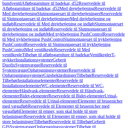
bundventil
Afløbsgarniture til badekar, d52
Reservedele til
Afløbsgarniture til badekar, d52
Med drejebetjening
Reservedele til
Med drejebetjening
Slutmontagesæt til drejebetjeninger
Reservedele
til Slutmontagesæt til drejebetjeninger
Med drejebetjening og
indløb
Reservedele til Med drejebetjening og indløb
Slutmontagesæt
til drejebetjening og indløb
Reservedele til Slutmontagesæt til
drejebetjening og indløb
Med trykbetjening PushControl
Reservedele
til Med trykbetjening PushControl
Slutmontagesæt til trykbetjening
PushControl
Reservedele til Slutmontagesæt til trykbetjening
PushControl
Med ventilkegle
Reservedele til Med
ventilkegle
Tilbehør til afløbsgarniture til badekar
Ventilkegler
T-
stykker
Installationssystemer
Geberit
Duofix
Systemvægge
Reservedele til
Systemvægge
Ophængningssystemer
Reservedele til
Ophængningssystemer
Gipsbeklædninger
Tilbehør
Reservedele til
Tilbehør
Installationselementer
Reservedele til
Installationselementer
WC-elementer
Reservedele til WC-
elementer
Håndvask-elementer
Reservedele til Håndvask-
elementer
Bidet-elementer
Reservedele til Bidet-elementer
Urinal-
elementer
Reservedele til Urinal-elementer
Elementer til brusenicher
med vægafløb
Reservedele til Elementer til brusenicher med
vægafløb
Elementer til emner, som skal holde til store
belastninger
Reservedele til Elementer til emner, som skal holde til
store belastninger
Tilbehør
Reservedele til Tilbehør
Geberit
GIS
Systemvægge
Ophængningssystemer
Tilbehør til