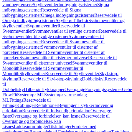
vandbegrænsere
Skylleventiler
Indbygningscisterner
Sigma
indbygningscisterner
Reservedele til Sigma
indbygningscisterner
Omega indbygningscisterner
Reservedele til
Omega indbygningscisterner
Skyllerør
Tilbehør
Svømmeventiler og
skylleventiler
Svømmeventiler
Reservedele til
Svømmeventiler
Svømmeventiler til synlige cisterner
Reservedele til
Svømmeventiler til synlige cisterner
Svømmeventiler til
indbygningscisterner
Reservedele til Svømmeventiler til
indbygningscisterner
Svømmeventiler til cisterner af
porcelæn
Reservedele til Svømmeventiler til cisterner af
porcelæn
Svømmeventiler til cisterner universel
Reservedele til
Svømmeventiler til cisterner universel
Svømmeventiler til
Monolith
Reservedele til Svømmeventiler til
Monolith
Skylleventiler
Reservedele til Skylleventiler
Skyl-stop-
skylning
Reservedele til Skyl-stop-skylning
Dobbeltskyl
Reservedele
til
Dobbeltskyl
Tilbehør
Trykknapper
Overgange
Forsyningssystemer
Geber
FlowFit
Systemrør ML
Systemrør varmeanlæg
ML
Fittings
Reservedele til
Fittings
Koblinger
Reduktioner
Bøjninger
T-stykker
Indvendig
cirkulation
Reservedele til Indvendig cirkulation
Overgange,
faste
Overgange og forbindelser, kan løsnes
Reservedele til
Overgange og forbindelser, kan
løsnes
Lukkeanordninger
Tilslutninger
Fordeler med
gevindsamling
Reservedele til Fordeler med gevindsamling
T-stykker