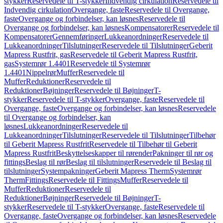
stykker
Reservedele til T-stykker
Indvendig cirkulation
Reservedele til
Indvendig cirkulation
Overgange, faste
Reservedele til Overgange,
faste
Overgange og forbindelser, kan løsnes
Reservedele til
Overgange og forbindelser, kan løsnes
Kompensatorer
Reservedele til
Kompensatorer
Gennemføringer
Lukkeanordninger
Reservedele til
Lukkeanordninger
Tilslutninger
Reservedele til Tilslutninger
Geberit
Mapress Rustfrit, gas
Reservedele til Geberit Mapress Rustfrit,
gas
Systemrør 1.4401
Reservedele til Systemrør
1.4401
Nippelrør
Muffer
Reservedele til
Muffer
Reduktioner
Reservedele til
Reduktioner
Bøjninger
Reservedele til Bøjninger
T-
stykker
Reservedele til T-stykker
Overgange, faste
Reservedele til
Overgange, faste
Overgange og forbindelser, kan løsnes
Reservedele
til Overgange og forbindelser, kan
løsnes
Lukkeanordninger
Reservedele til
Lukkeanordninger
Tilslutninger
Reservedele til Tilslutninger
Tilbehør
til Geberit Mapress Rustfrit
Reservedele til Tilbehør til Geberit
Mapress Rustfrit
Beskyttelseskapper til rørender
Pakninger til rør og
fittings
Beslag til rør
Beslag til tilslutninger
Reservedele til Beslag til
tilslutninger
Systempakninger
Geberit Mapress Therm
Systemrør
Therm
Fittings
Reservedele til Fittings
Muffer
Reservedele til
Muffer
Reduktioner
Reservedele til
Reduktioner
Bøjninger
Reservedele til Bøjninger
T-
stykker
Reservedele til T-stykker
Overgange, faste
Reservedele til
Overgange, faste
Overgange og forbindelser, kan løsnes
Reservedele