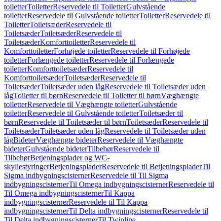
toiletter
Toiletter
Reservedele til Toiletter
Gulvstående
toiletter
Reservedele til Gulvstående toiletter
Toiletter
Reservedele til
Toiletter
Toiletsæder
Reservedele til
Toiletsæder
Toiletsæder
Reservedele til
Toiletsæder
Komforttoiletter
Reservedele til
Komforttoiletter
Forhøjede toiletter
Reservedele til Forhøjede
toiletter
Forlængede toiletter
Reservedele til Forlængede
toiletter
Komforttoiletsæder
Reservedele til
Komforttoiletsæder
Toiletsæder
Reservedele til
Toiletsæder
Toiletsæder uden låg
Reservedele til Toiletsæder uden
låg
Toiletter til børn
Reservedele til Toiletter til børn
Væghængte
toiletter
Reservedele til Væghængte toiletter
Gulvstående
toiletter
Reservedele til Gulvstående toiletter
Toiletsæder til
børn
Reservedele til Toiletsæder til børn
Toiletsæder
Reservedele til
Toiletsæder
Toiletsæder uden låg
Reservedele til Toiletsæder uden
låg
Bideter
Væghængte bideter
Reservedele til Væghængte
bideter
Gulvstående bideter
Tilbehør
Reservedele til
Tilbehør
Betjeningsplader og WC-
skyllestyringer
Betjeningsplader
Reservedele til Betjeningsplader
Til
Sigma indbygningscisterner
Reservedele til Til Sigma
indbygningscisterner
Til Omega indbygningscisterner
Reservedele til
Til Omega indbygningscisterner
Til Kappa
indbygningscisterner
Reservedele til Til Kappa
indbygningscisterner
Til Delta indbygningscisterner
Reservedele til
Til Delta indbygningscisterner
Til Twinline