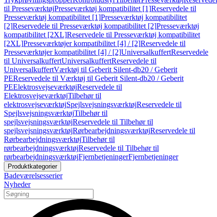
til Presseværktøj
Presseværktøj kompatibilitet [1]
Reservedele til
Presseværktøj kompatibilitet [1]
Presseværktøj kompatibilitet
[2]
Reservedele til Presseværktøj kompatibilitet [2]
Presseværktøj
kompatibilitet [2XL]
Reservedele til Presseværktøj kompatibilitet
[2XL]
Presseværktøjer kompatibilitet [4] / [2]
Reservedele til
Presseværktøjer kompatibilitet [4] / [2]
Universalkuffert
Reservedele
til Universalkuffert
Universalkuffert
Reservedele til
Universalkuffert
Værktøj til Geberit Silent-db20 / Geberit
PE
Reservedele til Værktøj til Geberit Silent-db20 / Geberit
PE
Elektrosvejseværktøj
Reservedele til
Elektrosvejseværktøj
Tilbehør til
elektrosvejseværktøj
Spejlsvejsningsværktøj
Reservedele til
Spejlsvejsningsværktøj
Tilbehør til
spejlsvejsningsværktøj
Reservedele til Tilbehør til
spejlsvejsningsværktøj
Rørbearbejdningsværktøj
Reservedele til
Rørbearbejdningsværktøj
Tilbehør til
rørbearbejdningsværktøj
Reservedele til Tilbehør til
rørbearbejdningsværktøj
Fjernbetjeninger
Fjernbetjeninger
Produktkategorier
Badeværelsesserier
Nyheder