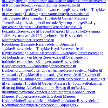
til Overgange og forbindelser, kan løsnes
Kompensatorer
Reservedele
til Kompensatorer
Lukkeanordninger
Reservedele til
Lukkeanordninger
T-stykker til varmeanlæg
Reservedele til T-stykker
til varmeanlæg
Tilslutninger til varmeanlæg
Reservedele til
Tilslutninger til varmeanlæg
Tilbehør til Geberit Mapress
Therm
Beskyttelseskapper til rørender
Systempakninger
Beslag til
rør
Geberit Mapress El-Forzinket
Geberit Mapress El-
Forzinket
Reservedele til Geberit Mapress El-Forzinket
Systemrør
1.0034
Systemrør 1.0215
Nippelrør
Muffer
Reservedele til
Muffer
Reduktioner
Reservedele til
Reduktioner
Bøjninger
Reservedele til Bøjninger
T-
stykker
Reservedele til T-stykker
Kryds
Reservedele til
Kryds
Overgange, faste
Reservedele til Overgange, faste
Overgange
og forbindelser, kan løsnes
Reservedele til Overgange og
forbindelser, kan løsnes
Kompensatorer
Reservedele til
Kompensatorer
Lukkeanordninger
Reservedele til
Lukkeanordninger
Muffer til varmeanlæg
Reservedele til Muffer til
varmeanlæg
T-stykker til varmeanlæg
Reservedele til T-stykker til
varmeanlæg
Tilslutninger til varmeanlæg
Reservedele til Tilslutninger
til varmeanlæg
Tilbehør til Geberit Mapress El-Forzinket
Pakninger
til rør og fittings
Afdækninger til rør
Beslag til rør
Beslag til
tilslutninger
Systempakninger
Geberit Mapress Kobber
Geberit
Mapress Kobber
Reservedele til Geberit Mapress
Kobber
Muffer
Reservedele til Muffer
Reduktioner
Reservedele til
Reduktioner
Bøjninger
Reservedele til Bøjninger
T-