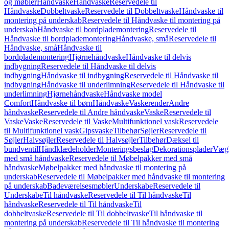
og møbler
Håndvaske
Håndvaske
Reservedele til
Håndvaske
Dobbeltvaske
Reservedele til Dobbeltvaske
Håndvaske til
montering på underskab
Reservedele til Håndvaske til montering på
underskab
Håndvaske til bordplademontering
Reservedele til
Håndvaske til bordplademontering
Håndvaske, små
Reservedele til
Håndvaske, små
Håndvaske til
bordplademontering
Hjørnehåndvaske
Håndvaske til delvis
indbygning
Reservedele til Håndvaske til delvis
indbygning
Håndvaske til indbygning
Reservedele til Håndvaske til
indbygning
Håndvaske til underlimning
Reservedele til Håndvaske til
underlimning
Hjørnehåndvaske
Håndvaske model
Comfort
Håndvaske til børn
Håndvaske
Vaskerender
Andre
håndvaske
Reservedele til Andre håndvaske
Vaske
Reservedele til
Vaske
Vaske
Reservedele til Vaske
Multifunktionel vask
Reservedele
til Multifunktionel vask
Gipsvaske
Tilbehør
Søjler
Reservedele til
Søjler
Halvsøjler
Reservedele til Halvsøjler
Tilbehør
Dæksel til
bundventil
Håndklædeholder
Monteringsbeslag
Dekorationsplader
Vægh
med små håndvaske
Reservedele til Møbelpakker med små
håndvaske
Møbelpakker med håndvaske til montering på
underskab
Reservedele til Møbelpakker med håndvaske til montering
på underskab
Badeværelsesmøbler
Underskabe
Reservedele til
Underskabe
Til håndvaske
Reservedele til Til håndvaske
Til
håndvaske
Reservedele til Til håndvaske
Til
dobbeltvaske
Reservedele til Til dobbeltvaske
Til håndvaske til
montering på underskab
Reservedele til Til håndvaske til montering