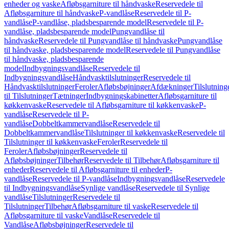
enheder og vaske
Afløbsgarniture til håndvaske
Reservedele til
Afløbsgarniture til håndvaske
P-vandlåse
Reservedele til P-
vandlåse
P-vandlåse, pladsbesparende model
Reservedele til P-
vandlåse, pladsbesparende model
Pungvandlåse til
håndvaske
Reservedele til Pungvandlåse til håndvaske
Pungvandlåse
til håndvaske, pladsbesparende model
Reservedele til Pungvandlåse
til håndvaske, pladsbesparende
model
Indbygningsvandlåse
Reservedele til
Indbygningsvandlåse
Håndvasktilslutninger
Reservedele til
Håndvasktilslutninger
Feroler
Afløbsbøjninger
Afdækninger
Tilslutning
til Tilslutninger
Tætninger
Indbygningskabinetter
Afløbsgarniture til
køkkenvaske
Reservedele til Afløbsgarniture til køkkenvaske
P-
vandlåse
Reservedele til P-
vandlåse
Dobbeltkammervandlåse
Reservedele til
Dobbeltkammervandlåse
Tilslutninger til køkkenvaske
Reservedele til
Tilslutninger til køkkenvaske
Feroler
Reservedele til
Feroler
Afløbsbøjninger
Reservedele til
Afløbsbøjninger
Tilbehør
Reservedele til Tilbehør
Afløbsgarniture til
enheder
Reservedele til Afløbsgarniture til enheder
P-
vandlåse
Reservedele til P-vandlåse
Indbygningsvandlåse
Reservedele
til Indbygningsvandlåse
Synlige vandlåse
Reservedele til Synlige
vandlåse
Tilslutninger
Reservedele til
Tilslutninger
Tilbehør
Afløbsgarniture til vaske
Reservedele til
Afløbsgarniture til vaske
Vandlåse
Reservedele til
Vandlåse
Afløbsbøjninger
Reservedele til