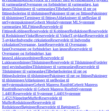
til varmeanlæg
Overgange og forbindelser til varmeanlæg, kan
løsnes
Tilslutninger til varmeanlæg
Tilbehør
Isolering til rør og
fittings
Isolering til tilslutninger
Pakninger til rør og fittings
Pakninger
til tilslutninger
Tætninger til fittings
Afdækninger til rør
Beslag til
rør
Systempakninger
Geberit Mepla
Systemrør ML
Systemrør
varmeanlæg ML
Fittings
Reservedele til
Fittings
Koblinger
Reservedele til Koblinger
Reduktioner
Reservedele
til Reduktioner
Vinkel
Reservedele til Vinkel
T-stykker
Reservedele til
T-stykker
Indvendig cirkulation
Reservedele til Indvendig
cirkulation
Overgange, faste
Reservedele til Overgange,
faste
Overgange og forbindelser, kan løsnes
Reservedele til
Overgange og forbindelser, kan
løsnes
Lukkeanordninger
Reservedele til
Lukkeanordninger
Tilslutninger
Reservedele til Tilslutninger
Fordeler
med gevindsamling
Tilslutninger til varmeanlæg
Reservedele til
Tilslutninger til varmeanlæg
Tilbehør
Isolering til rør og
fittings
Isolering til tilslutninger
Pakninger til rør og fittings
Pakninger
til tilslutninger
Afdækninger til rør
Beslag til
rør
Systempakninger
Geberit Mapress Rustfrit
Geberit Mapress
Rustfrit
Reservedele til Geberit Mapress Rustfrit
Systemrør
1.4401
Reservedele til Systemrør 1.4401
Systemrør
1.4521
Nippelrør
Muffer
Reservedele til
Muffer
Reduktioner
Reservedele til
Reduktioner
Bøjninger
Reservedele til Bøjninger
T-