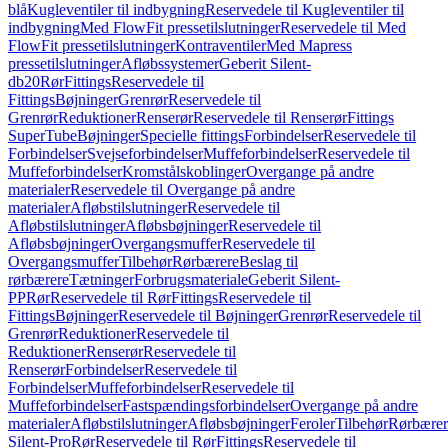
blå
Kugleventiler til indbygning
Reservedele til Kugleventiler til
indbygning
Med FlowFit pressetilslutninger
Reservedele til Med
FlowFit pressetilslutninger
Kontraventiler
Med Mapress
pressetilslutninger
Afløbssystemer
Geberit Silent-
db20
Rør
Fittings
Reservedele til
Fittings
Bøjninger
Grenrør
Reservedele til
Grenrør
Reduktioner
Renserør
Reservedele til Renserør
Fittings
SuperTube
Bøjninger
Specielle fittings
Forbindelser
Reservedele til
Forbindelser
Svejseforbindelser
Muffeforbindelser
Reservedele til
Muffeforbindelser
Kromstålskoblinger
Overgange på andre
materialer
Reservedele til Overgange på andre
materialer
Afløbstilslutninger
Reservedele til
Afløbstilslutninger
Afløbsbøjninger
Reservedele til
Afløbsbøjninger
Overgangsmuffer
Reservedele til
Overgangsmuffer
Tilbehør
Rørbærere
Beslag til
rørbærere
Tætninger
Forbrugsmateriale
Geberit Silent-
PP
Rør
Reservedele til Rør
Fittings
Reservedele til
Fittings
Bøjninger
Reservedele til Bøjninger
Grenrør
Reservedele til
Grenrør
Reduktioner
Reservedele til
Reduktioner
Renserør
Reservedele til
Renserør
Forbindelser
Reservedele til
Forbindelser
Muffeforbindelser
Reservedele til
Muffeforbindelser
Fastspændingsforbindelser
Overgange på andre
materialer
Afløbstilslutninger
Afløbsbøjninger
Feroler
Tilbehør
Rørbærer
Silent-Pro
Rør
Reservedele til Rør
Fittings
Reservedele til