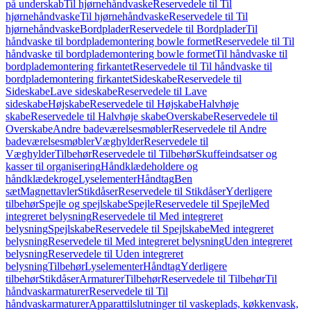
på underskab
Til hjørnehåndvaske
Reservedele til Til
hjørnehåndvaske
Til hjørnehåndvaske
Reservedele til Til
hjørnehåndvaske
Bordplader
Reservedele til Bordplader
Til
håndvaske til bordplademontering bowle formet
Reservedele til Til
håndvaske til bordplademontering bowle formet
Til håndvaske til
bordplademontering firkantet
Reservedele til Til håndvaske til
bordplademontering firkantet
Sideskabe
Reservedele til
Sideskabe
Lave sideskabe
Reservedele til Lave
sideskabe
Højskabe
Reservedele til Højskabe
Halvhøje
skabe
Reservedele til Halvhøje skabe
Overskabe
Reservedele til
Overskabe
Andre badeværelsesmøbler
Reservedele til Andre
badeværelsesmøbler
Væghylder
Reservedele til
Væghylder
Tilbehør
Reservedele til Tilbehør
Skuffeindsatser og
kasser til organisering
Håndklædeholdere og
håndklædekroge
Lyselementer
Håndtag
Ben
sæt
Magnettavler
Stikdåser
Reservedele til Stikdåser
Yderligere
tilbehør
Spejle og spejlskabe
Spejle
Reservedele til Spejle
Med
integreret belysning
Reservedele til Med integreret
belysning
Spejlskabe
Reservedele til Spejlskabe
Med integreret
belysning
Reservedele til Med integreret belysning
Uden integreret
belysning
Reservedele til Uden integreret
belysning
Tilbehør
Lyselementer
Håndtag
Yderligere
tilbehør
Stikdåser
Armaturer
Tilbehør
Reservedele til Tilbehør
Til
håndvaskarmaturer
Reservedele til Til
håndvaskarmaturer
Apparattilslutninger til vaskeplads, køkkenvask,