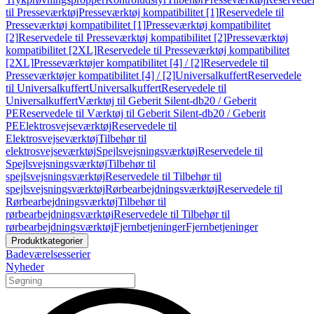
til Presseværktøj
Presseværktøj kompatibilitet [1]
Reservedele til
Presseværktøj kompatibilitet [1]
Presseværktøj kompatibilitet
[2]
Reservedele til Presseværktøj kompatibilitet [2]
Presseværktøj
kompatibilitet [2XL]
Reservedele til Presseværktøj kompatibilitet
[2XL]
Presseværktøjer kompatibilitet [4] / [2]
Reservedele til
Presseværktøjer kompatibilitet [4] / [2]
Universalkuffert
Reservedele
til Universalkuffert
Universalkuffert
Reservedele til
Universalkuffert
Værktøj til Geberit Silent-db20 / Geberit
PE
Reservedele til Værktøj til Geberit Silent-db20 / Geberit
PE
Elektrosvejseværktøj
Reservedele til
Elektrosvejseværktøj
Tilbehør til
elektrosvejseværktøj
Spejlsvejsningsværktøj
Reservedele til
Spejlsvejsningsværktøj
Tilbehør til
spejlsvejsningsværktøj
Reservedele til Tilbehør til
spejlsvejsningsværktøj
Rørbearbejdningsværktøj
Reservedele til
Rørbearbejdningsværktøj
Tilbehør til
rørbearbejdningsværktøj
Reservedele til Tilbehør til
rørbearbejdningsværktøj
Fjernbetjeninger
Fjernbetjeninger
Produktkategorier
Badeværelsesserier
Nyheder