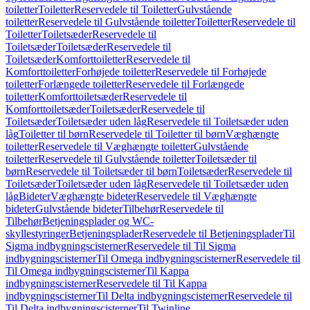
toiletter
Toiletter
Reservedele til Toiletter
Gulvstående
toiletter
Reservedele til Gulvstående toiletter
Toiletter
Reservedele til
Toiletter
Toiletsæder
Reservedele til
Toiletsæder
Toiletsæder
Reservedele til
Toiletsæder
Komforttoiletter
Reservedele til
Komforttoiletter
Forhøjede toiletter
Reservedele til Forhøjede
toiletter
Forlængede toiletter
Reservedele til Forlængede
toiletter
Komforttoiletsæder
Reservedele til
Komforttoiletsæder
Toiletsæder
Reservedele til
Toiletsæder
Toiletsæder uden låg
Reservedele til Toiletsæder uden
låg
Toiletter til børn
Reservedele til Toiletter til børn
Væghængte
toiletter
Reservedele til Væghængte toiletter
Gulvstående
toiletter
Reservedele til Gulvstående toiletter
Toiletsæder til
børn
Reservedele til Toiletsæder til børn
Toiletsæder
Reservedele til
Toiletsæder
Toiletsæder uden låg
Reservedele til Toiletsæder uden
låg
Bideter
Væghængte bideter
Reservedele til Væghængte
bideter
Gulvstående bideter
Tilbehør
Reservedele til
Tilbehør
Betjeningsplader og WC-
skyllestyringer
Betjeningsplader
Reservedele til Betjeningsplader
Til
Sigma indbygningscisterner
Reservedele til Til Sigma
indbygningscisterner
Til Omega indbygningscisterner
Reservedele til
Til Omega indbygningscisterner
Til Kappa
indbygningscisterner
Reservedele til Til Kappa
indbygningscisterner
Til Delta indbygningscisterner
Reservedele til
Til Delta indbygningscisterner
Til Twinline