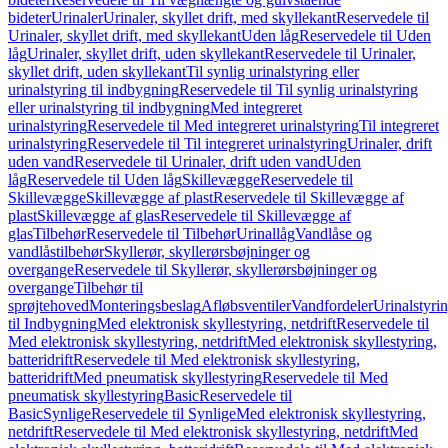
bideter
Urinaler
Urinaler, skyllet drift, med skyllekant
Reservedele til
Urinaler, skyllet drift, med skyllekant
Uden låg
Reservedele til Uden
låg
Urinaler, skyllet drift, uden skyllekant
Reservedele til Urinaler,
skyllet drift, uden skyllekant
Til synlig urinalstyring eller
urinalstyring til indbygning
Reservedele til Til synlig urinalstyring
eller urinalstyring til indbygning
Med integreret
urinalstyring
Reservedele til Med integreret urinalstyring
Til integreret
urinalstyring
Reservedele til Til integreret urinalstyring
Urinaler, drift
uden vand
Reservedele til Urinaler, drift uden vand
Uden
låg
Reservedele til Uden låg
Skillevægge
Reservedele til
Skillevægge
Skillevægge af plast
Reservedele til Skillevægge af
plast
Skillevægge af glas
Reservedele til Skillevægge af
glas
Tilbehør
Reservedele til Tilbehør
Urinallåg
Vandlåse og
vandlåstilbehør
Skyllerør, skyllerørsbøjninger og
overgange
Reservedele til Skyllerør, skyllerørsbøjninger og
overgange
Tilbehør til
sprøjtehoved
Monteringsbeslag
Afløbsventiler
Vandfordeler
Urinalstyri
til Indbygning
Med elektronisk skyllestyring, netdrift
Reservedele til
Med elektronisk skyllestyring, netdrift
Med elektronisk skyllestyring,
batteridrift
Reservedele til Med elektronisk skyllestyring,
batteridrift
Med pneumatisk skyllestyring
Reservedele til Med
pneumatisk skyllestyring
Basic
Reservedele til
Basic
Synlige
Reservedele til Synlige
Med elektronisk skyllestyring,
netdrift
Reservedele til Med elektronisk skyllestyring, netdrift
Med