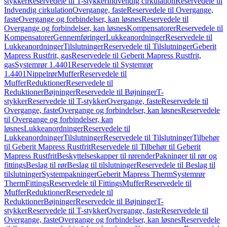
stykker
Reservedele til T-stykker
Indvendig cirkulation
Reservedele til
Indvendig cirkulation
Overgange, faste
Reservedele til Overgange,
faste
Overgange og forbindelser, kan løsnes
Reservedele til
Overgange og forbindelser, kan løsnes
Kompensatorer
Reservedele til
Kompensatorer
Gennemføringer
Lukkeanordninger
Reservedele til
Lukkeanordninger
Tilslutninger
Reservedele til Tilslutninger
Geberit
Mapress Rustfrit, gas
Reservedele til Geberit Mapress Rustfrit,
gas
Systemrør 1.4401
Reservedele til Systemrør
1.4401
Nippelrør
Muffer
Reservedele til
Muffer
Reduktioner
Reservedele til
Reduktioner
Bøjninger
Reservedele til Bøjninger
T-
stykker
Reservedele til T-stykker
Overgange, faste
Reservedele til
Overgange, faste
Overgange og forbindelser, kan løsnes
Reservedele
til Overgange og forbindelser, kan
løsnes
Lukkeanordninger
Reservedele til
Lukkeanordninger
Tilslutninger
Reservedele til Tilslutninger
Tilbehør
til Geberit Mapress Rustfrit
Reservedele til Tilbehør til Geberit
Mapress Rustfrit
Beskyttelseskapper til rørender
Pakninger til rør og
fittings
Beslag til rør
Beslag til tilslutninger
Reservedele til Beslag til
tilslutninger
Systempakninger
Geberit Mapress Therm
Systemrør
Therm
Fittings
Reservedele til Fittings
Muffer
Reservedele til
Muffer
Reduktioner
Reservedele til
Reduktioner
Bøjninger
Reservedele til Bøjninger
T-
stykker
Reservedele til T-stykker
Overgange, faste
Reservedele til
Overgange, faste
Overgange og forbindelser, kan løsnes
Reservedele