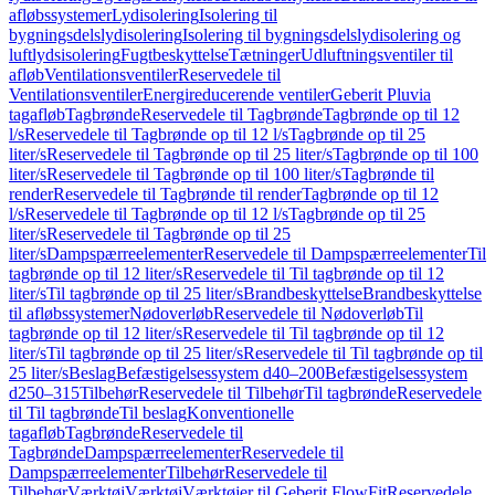
afløbssystemer
Lydisolering
Isolering til
bygningsdelslydisolering
Isolering til bygningsdelslydisolering og
luftlydsisolering
Fugtbeskyttelse
Tætninger
Udluftningsventiler til
afløb
Ventilationsventiler
Reservedele til
Ventilationsventiler
Energireducerende ventiler
Geberit Pluvia
tagafløb
Tagbrønde
Reservedele til Tagbrønde
Tagbrønde op til 12
l/s
Reservedele til Tagbrønde op til 12 l/s
Tagbrønde op til 25
liter/s
Reservedele til Tagbrønde op til 25 liter/s
Tagbrønde op til 100
liter/s
Reservedele til Tagbrønde op til 100 liter/s
Tagbrønde til
render
Reservedele til Tagbrønde til render
Tagbrønde op til 12
l/s
Reservedele til Tagbrønde op til 12 l/s
Tagbrønde op til 25
liter/s
Reservedele til Tagbrønde op til 25
liter/s
Dampspærreelementer
Reservedele til Dampspærreelementer
Til
tagbrønde op til 12 liter/s
Reservedele til Til tagbrønde op til 12
liter/s
Til tagbrønde op til 25 liter/s
Brandbeskyttelse
Brandbeskyttelse
til afløbssystemer
Nødoverløb
Reservedele til Nødoverløb
Til
tagbrønde op til 12 liter/s
Reservedele til Til tagbrønde op til 12
liter/s
Til tagbrønde op til 25 liter/s
Reservedele til Til tagbrønde op til
25 liter/s
Beslag
Befæstigelsessystem d40–200
Befæstigelsessystem
d250–315
Tilbehør
Reservedele til Tilbehør
Til tagbrønde
Reservedele
til Til tagbrønde
Til beslag
Konventionelle
tagafløb
Tagbrønde
Reservedele til
Tagbrønde
Dampspærreelementer
Reservedele til
Dampspærreelementer
Tilbehør
Reservedele til
Tilbehør
Værktøj
Værktøj
Værktøjer til Geberit FlowFit
Reservedele