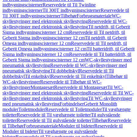
indbygningscisterner
Reservedele til Til Twinline
indbygningscisterner
Til 300T indbygningscisterner
Reservedele til
Til 300T indbygningscisterner
Tilbehør
Forbrugsmateriale
WC-
skyllestyringer med elektronisk skyllestyring
Reservedele til WC-
skyllestyringer med elektronisk skyllestyring
Til netdrift, til Geberit
Sigma indbygningscisterner 12 cm
Reservedele til Til netdrift, til
Geberit Sigma indbygningscisterner 12 cm
Til netdrift, til Geberit
Omega indbygningscisterner 12 cm
Reservedele til Til netdrift, til
Geberit Omega indbygningscisterner 12 cm
Til batteridrift, til Geberit
Sigma indbygningscisterner 12 cm
Reservedele til Til batteridrift, til
Geberit Sigma indbygningscisterner 12 cm
WC-skyllestyringer med
pneumatisk skyllestyring
Reservedele til WC-skyllestyringer med
pneumatisk skyllestyring
Til dobbeltskyl
Reservedele til Til
dobbeltskyl
Til enkeltskyl
Reservedele til Til enkeltskyl
Tilbehør til
WC-skyllestyringer
Reservedele til Tilbehør til WC-
skyllestyringer
Montagesæt
Reservedele til Montagesæt
Til WC-
skyllestyringer med elektronisk skyllestyring
Reservedele til Til WC-
skyllestyringer med elektronisk skyllestyring
Til WC-skyllestyringer
med pneumatisk skyllestyring
Forbindelser
Geberit Monolith
moduler
Toiletmoduler
Reservedele til Toiletmoduler
Til væghængte
toiletter
Reservedele til Til væghængte toiletter
Til gulvstående
toiletter
Reservedele til Til gulvstående toiletter
Tilbehør
Reservedele
til Tilbehør
Forbrugsmateriale
Moduler til bideter
Reservedele til
Moduler til bideter
Til væghængte og gulvstående
bideter
Reservedele til Til væghængte og gulvstående