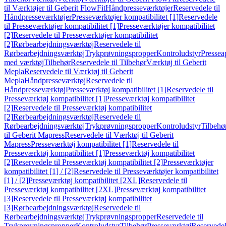
til Værktøjer til Geberit FlowFit
Håndpresseværktøjer
Reservedele til
Håndpresseværktøjer
Presseværktøjer kompatibilitet [1]
Reservedele
til Presseværktøjer kompatibilitet [1]
Presseværktøjer kompatibilitet
[2]
Reservedele til Presseværktøjer kompatibilitet
[2]
Rørbearbejdningsværktøj
Reservedele til
Rørbearbejdningsværktøj
Trykprøvningspropper
Kontroludstyr
Pressea
med værktøj
Tilbehør
Reservedele til Tilbehør
Værktøj til Geberit
Mepla
Reservedele til Værktøj til Geberit
Mepla
Håndpresseværktøj
Reservedele til
Håndpresseværktøj
Presseværktøj kompatibilitet [1]
Reservedele til
Presseværktøj kompatibilitet [1]
Presseværktøj kompatibilitet
[2]
Reservedele til Presseværktøj kompatibilitet
[2]
Rørbearbejdningsværktøj
Reservedele til
Rørbearbejdningsværktøj
Trykprøvningspropper
Kontroludstyr
Tilbehø
til Geberit Mapress
Reservedele til Værktøj til Geberit
Mapress
Presseværktøj kompatibilitet [1]
Reservedele til
Presseværktøj kompatibilitet [1]
Presseværktøj kompatibilitet
[2]
Reservedele til Presseværktøj kompatibilitet [2]
Presseværktøjer
kompatibilitet [1] / [2]
Reservedele til Presseværktøjer kompatibilitet
[1] / [2]
Presseværktøj kompatibilitet [2XL]
Reservedele til
Presseværktøj kompatibilitet [2XL]
Presseværktøj kompatibilitet
[3]
Reservedele til Presseværktøj kompatibilitet
[3]
Rørbearbejdningsværktøj
Reservedele til
Rørbearbejdningsværktøj
Trykprøvningspropper
Reservedele til
Trykprøvningspropper
Kontroludstyr
Tilbehør
Presseværktøj
Reservede