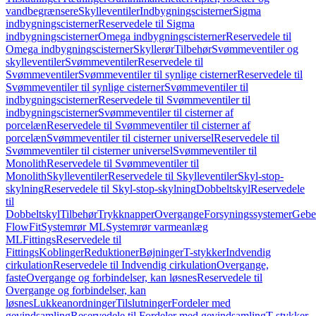
vandbegrænsere
Skylleventiler
Indbygningscisterner
Sigma
indbygningscisterner
Reservedele til Sigma
indbygningscisterner
Omega indbygningscisterner
Reservedele til
Omega indbygningscisterner
Skyllerør
Tilbehør
Svømmeventiler og
skylleventiler
Svømmeventiler
Reservedele til
Svømmeventiler
Svømmeventiler til synlige cisterner
Reservedele til
Svømmeventiler til synlige cisterner
Svømmeventiler til
indbygningscisterner
Reservedele til Svømmeventiler til
indbygningscisterner
Svømmeventiler til cisterner af
porcelæn
Reservedele til Svømmeventiler til cisterner af
porcelæn
Svømmeventiler til cisterner universel
Reservedele til
Svømmeventiler til cisterner universel
Svømmeventiler til
Monolith
Reservedele til Svømmeventiler til
Monolith
Skylleventiler
Reservedele til Skylleventiler
Skyl-stop-
skylning
Reservedele til Skyl-stop-skylning
Dobbeltskyl
Reservedele
til
Dobbeltskyl
Tilbehør
Trykknapper
Overgange
Forsyningssystemer
Geber
FlowFit
Systemrør ML
Systemrør varmeanlæg
ML
Fittings
Reservedele til
Fittings
Koblinger
Reduktioner
Bøjninger
T-stykker
Indvendig
cirkulation
Reservedele til Indvendig cirkulation
Overgange,
faste
Overgange og forbindelser, kan løsnes
Reservedele til
Overgange og forbindelser, kan
løsnes
Lukkeanordninger
Tilslutninger
Fordeler med
gevindsamling
Reservedele til Fordeler med gevindsamling
T-stykker