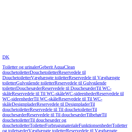
DK
Toiletter og urinaler
Geberit AquaClean
douchetoiletter
Douchetoiletter
Reservedele til
Douchetoiletter
Væghængte toiletter
Reservedele til Væghængte
toiletter
Gulvstående toiletter
Reservedele til Gulvstående
toiletter
Douchesæder
Reservedele til Douchesæder
Til WC-
skåle
Reservedele til Til WC-skåle
WC-sideenheder
Reservedele til
WC-sideenheder
Til WC-skåle
Reservedele til Til WC-
skåle
Designplader
Reservedele til Designplader
Til
douchetoiletter
Reservedele til Til douchetoiletter
Til
douchesæder
Reservedele til Til douchesæder
Tilbehør
Til
douchetoiletter
Til douchesæder og
douchetoiletter
Toiletter
Forbrugsmateriale
Funktionsenheder
Toiletter
og toiletsæder
Væghængte toiletter
Reservedele til Væghængte