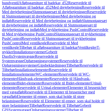
bundventil
Afløbsgarniture til badekar, d52
Reservedele til
Afløbsgarniture til badekar, d52
Med drejebetjening
Reservedele til
Med drejebetjening
Slutmontagesæt til drejebetjeninger
Reservedele
til Slutmontagesæt til drejebetjeninger
Med drejebetjening og
indløb
Reservedele til Med drejebetjening og indløb
Slutmontagesæt
til drejebetjening og indløb
Reservedele til Slutmontagesæt til
drejebetjening og indløb
Med trykbetjening PushControl
Reservedele
til Med trykbetjening PushControl
Slutmontagesæt til trykbetjening
PushControl
Reservedele til Slutmontagesæt til trykbetjening
PushControl
Med ventilkegle
Reservedele til Med
ventilkegle
Tilbehør til afløbsgarniture til badekar
Ventilkegler
T-
stykker
Installationssystemer
Geberit
Duofix
Systemvægge
Reservedele til
Systemvægge
Ophængningssystemer
Reservedele til
Ophængningssystemer
Gipsbeklædninger
Tilbehør
Reservedele til
Tilbehør
Installationselementer
Reservedele til
Installationselementer
WC-elementer
Reservedele til WC-
elementer
Håndvask-elementer
Reservedele til Håndvask-
elementer
Bidet-elementer
Reservedele til Bidet-elementer
Urinal-
elementer
Reservedele til Urinal-elementer
Elementer til brusenicher
med vægafløb
Reservedele til Elementer til brusenicher med
vægafløb
Elementer til emner, som skal holde til store
belastninger
Reservedele til Elementer til emner, som skal holde til
store belastninger
Tilbehør
Reservedele til Tilbehør
Geberit
GIS
Systemvægge
Ophængningssystemer
Tilbehør til