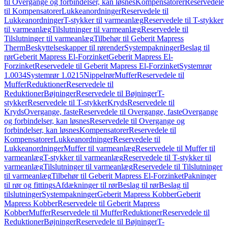
til Overgange og forbindelser, kan løsnes
Kompensatorer
Reservedele
til Kompensatorer
Lukkeanordninger
Reservedele til
Lukkeanordninger
T-stykker til varmeanlæg
Reservedele til T-stykker
til varmeanlæg
Tilslutninger til varmeanlæg
Reservedele til
Tilslutninger til varmeanlæg
Tilbehør til Geberit Mapress
Therm
Beskyttelseskapper til rørender
Systempakninger
Beslag til
rør
Geberit Mapress El-Forzinket
Geberit Mapress El-
Forzinket
Reservedele til Geberit Mapress El-Forzinket
Systemrør
1.0034
Systemrør 1.0215
Nippelrør
Muffer
Reservedele til
Muffer
Reduktioner
Reservedele til
Reduktioner
Bøjninger
Reservedele til Bøjninger
T-
stykker
Reservedele til T-stykker
Kryds
Reservedele til
Kryds
Overgange, faste
Reservedele til Overgange, faste
Overgange
og forbindelser, kan løsnes
Reservedele til Overgange og
forbindelser, kan løsnes
Kompensatorer
Reservedele til
Kompensatorer
Lukkeanordninger
Reservedele til
Lukkeanordninger
Muffer til varmeanlæg
Reservedele til Muffer til
varmeanlæg
T-stykker til varmeanlæg
Reservedele til T-stykker til
varmeanlæg
Tilslutninger til varmeanlæg
Reservedele til Tilslutninger
til varmeanlæg
Tilbehør til Geberit Mapress El-Forzinket
Pakninger
til rør og fittings
Afdækninger til rør
Beslag til rør
Beslag til
tilslutninger
Systempakninger
Geberit Mapress Kobber
Geberit
Mapress Kobber
Reservedele til Geberit Mapress
Kobber
Muffer
Reservedele til Muffer
Reduktioner
Reservedele til
Reduktioner
Bøjninger
Reservedele til Bøjninger
T-