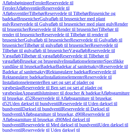
Afløbsbøjninger
Feroler
Reservedele til
Feroler
Afløbsventiler
Reservedele til
Afløbsventiler
Tilbehør
Reservedele til Tilbehør
Bruseniche og
badekar
Brusenicher
Gulvafløb til brusenicher med plant
gulv
Reservedele til Gulvafløb til brusenicher med plant gulv
Render
til brusenicher
Reservedele til Render til brusenicher
Tilbehør til
render til brusenicher
Reservedele til Tilbehør til render til
brusenicher
Gulvafløb til brusenicher
Reservedele til Gulvafløb til
brusenicher
Tilbehør til gulvafløb til brusenicher
Reservedele til
Tilbehør til gulvafløb til brusenicher
Vægafløb
Reservedele til
Vægafløb
Tilbehør til vægafløb
Reservedele til Tilbehør til
vægafløb
Brusekar og brusegulve
Installationselementer
Specifikke
vandlåse til brusekar
Badekar
Badekar af sanitetsakryl
Reservedele til
Badekar af sanitetsakryl
Rektangulære badekar
Reservedele til
Rektangulære badekar
Installationselementer
Reservedele til
Installationselementer
Ben sæt og sæt af plader og
vægbeslag
Reservedele til Ben sæt og sæt af plader og
vægbeslag
Apparattilslutninger til doucher & badekar
Afløbsgarniture
til brusekar, d52
Reservedele til Afløbsgarniture til brusekar,
d52
Uden dæksel til bundventil
Reservedele til Uden dæksel til
bundventil
Dæksel til bundventil
Reservedele til Dæksel til
bundventil
Afløbsgarniture til brusekar, d90
Reservedele til
Afløbsgarniture til brusekar, d90
Med dæksel til
bundventil
Reservedele til Med dæksel til bundventil
Uden dæksel til
bundventil
Reservedele til Uden dæksel til