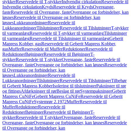
stykker
Reservedele til T-stykker
Indvendig cirkulation
Reservedele til
Indvendig cirkulation
Kryds
Reservedele til Kryds
Overgange,
faste
Reservedele til Overgange, faste
Overgange og forbindelser, kan
løsnes
Reservedele til Overgange og forbindelser, kan
løsnes
Lukkeanordninger
Reservedele til
Lukkeanordninger
Tilslutninger
Reservedele til Tilslutninger
T-stykker
til varmeanlæg
Reservedele til T-stykker til varmeanlæg
Tilslutninger
til varmeanlæg
Reservedele til Tilslutninger til varmeanlæg
Geberit
Mapress Kobber, gas
Reservedele til Geberit Mapress Kobber,
gas
Muffer
Reservedele til Muffer
Reduktioner
Reservedele til
Reduktioner
Bøjninger
Reservedele til Bøjninger
T-
stykker
Reservedele til T-stykker
Overgange, faste
Reservedele til
Overgange, faste
Overgange og forbindelser, kan løsnes
Reservedele
til Overgange og forbindelser, kan
løsnes
Lukkeanordninger
Reservedele til
Lukkeanordninger
Tilslutninger
Reservedele til Tilslutninger
Tilbehør
til Geberit Mapress Kobber
Isolering til tilslutninger
Pakninger til rør
og fittings
Afdækninger til rør
Beslag til rør
Systempakninger
Geberit
Mapress CuNiFe
Geberit Mapress CuNiFe
Reservedele til Geberit
Mapress CuNiFe
Systemrør 2.1972
Muffer
Reservedele til
Muffer
Reduktioner
Reservedele til
Reduktioner
Bøjninger
Reservedele til Bøjninger
T-
stykker
Reservedele til T-stykker
Overgange, faste
Reservedele til
Overgange, faste
Overgange og forbindelser, kan løsnes
Reservedele
til Overgange og forbindelser, kan