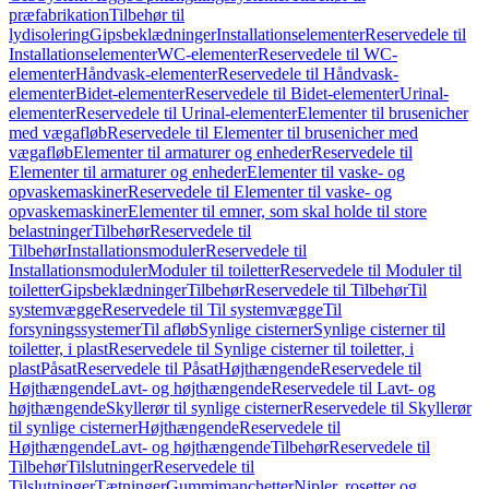
præfabrikation
Tilbehør til
lydisolering
Gipsbeklædninger
Installationselementer
Reservedele til
Installationselementer
WC-elementer
Reservedele til WC-
elementer
Håndvask-elementer
Reservedele til Håndvask-
elementer
Bidet-elementer
Reservedele til Bidet-elementer
Urinal-
elementer
Reservedele til Urinal-elementer
Elementer til brusenicher
med vægafløb
Reservedele til Elementer til brusenicher med
vægafløb
Elementer til armaturer og enheder
Reservedele til
Elementer til armaturer og enheder
Elementer til vaske- og
opvaskemaskiner
Reservedele til Elementer til vaske- og
opvaskemaskiner
Elementer til emner, som skal holde til store
belastninger
Tilbehør
Reservedele til
Tilbehør
Installationsmoduler
Reservedele til
Installationsmoduler
Moduler til toiletter
Reservedele til Moduler til
toiletter
Gipsbeklædninger
Tilbehør
Reservedele til Tilbehør
Til
systemvægge
Reservedele til Til systemvægge
Til
forsyningssystemer
Til afløb
Synlige cisterner
Synlige cisterner til
toiletter, i plast
Reservedele til Synlige cisterner til toiletter, i
plast
Påsat
Reservedele til Påsat
Højthængende
Reservedele til
Højthængende
Lavt- og højthængende
Reservedele til Lavt- og
højthængende
Skyllerør til synlige cisterner
Reservedele til Skyllerør
til synlige cisterner
Højthængende
Reservedele til
Højthængende
Lavt- og højthængende
Tilbehør
Reservedele til
Tilbehør
Tilslutninger
Reservedele til
Tilslutninger
Tætninger
Gummimanchetter
Nipler, rosetter og