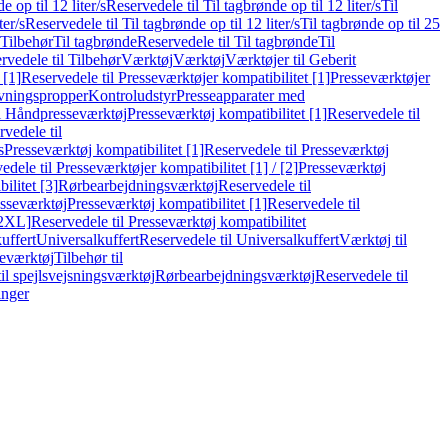
e op til 12 liter/s
Reservedele til Til tagbrønde op til 12 liter/s
Til
ter/s
Reservedele til Til tagbrønde op til 12 liter/s
Til tagbrønde op til 25
 Tilbehør
Til tagbrønde
Reservedele til Til tagbrønde
Til
rvedele til Tilbehør
Værktøj
Værktøj
Værktøjer til Geberit
 [1]
Reservedele til Presseværktøjer kompatibilitet [1]
Presseværktøjer
vningspropper
Kontroludstyr
Presseapparater med
il Håndpresseværktøj
Presseværktøj kompatibilitet [1]
Reservedele til
vedele til
s
Presseværktøj kompatibilitet [1]
Reservedele til Presseværktøj
edele til Presseværktøjer kompatibilitet [1] / [2]
Presseværktøj
ilitet [3]
Rørbearbejdningsværktøj
Reservedele til
esseværktøj
Presseværktøj kompatibilitet [1]
Reservedele til
[2XL]
Reservedele til Presseværktøj kompatibilitet
uffert
Universalkuffert
Reservedele til Universalkuffert
Værktøj til
seværktøj
Tilbehør til
til spejlsvejsningsværktøj
Rørbearbejdningsværktøj
Reservedele til
inger