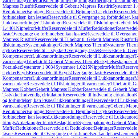
varmeanlæg
Tilbehør
Isolering til rør og fittings
Isolering til tilslutninger
Mapress Rustfrit
Reservedele til Geberit Mapress Rustfrit
Systemrør 1.
Reduktioner
Bøjninger
Reservedele til Bøjninger
T-stykker
Reservedele 
forbindelser, kan løsnes
Reservedele til Overgange og forbindelser, ka
Lukkeanordninger
Tilslutninger
Reservedele til Tilslutninger
Geberit Ma
1.4401
Nippelrør
Muffer
Reservedele til Muffer
Reduktioner
Reservedele
faste
Overgange og forbindelser, kan løsnes
Reservedele til Overgange 
Mapress Rustfrit
Reservedele til Tilbehør til Geberit Mapress Rustfrit
B
tilslutninger
Systempakninger
Geberit Mapress Therm
Systemrør Ther
stykker
Reservedele til T-stykker
Overgange, faste
Reservedele til Over
Kompensatorer
Lukkeanordninger
Reservedele til Lukkeanordninger
T
varmeanlæg
Tilbehør til Geberit Mapress Therm
Beskyttelseskapper til
Forzinket
Systemrør 1.0034
Systemrør 1.0215
Nippelrør
Muffer
Reserve
stykker
Kryds
Reservedele til Kryds
Overgange, faste
Reservedele til O
Kompensatorer
Lukkeanordninger
Reservedele til Lukkeanordninger
M
varmeanlæg
Reservedele til Tilslutninger til varmeanlæg
Tilbehør til G
Mapress Kobber
Geberit Mapress Kobber
Reservedele til Geberit Ma
T-stykker
Indvendig cirkulation
Reservedele til Indvendig cirkulation
K
og forbindelser, kan løsnes
Lukkeanordninger
Reservedele til Lukkean
varmeanlæg
Reservedele til Tilslutninger til varmeanlæg
Geberit Mapre
Reduktioner
Bøjninger
Reservedele til Bøjninger
T-stykker
Reservedele 
forbindelser, kan løsnes
Lukkeanordninger
Reservedele til Lukkeanord
fittings
Afdækninger til rør
Beslag til rør
Systempakninger
Geberit Map
Muffer
Reduktioner
Reservedele til Reduktioner
Bøjninger
Reservedele 
løsnes
Reservedele til Overgange og forbindelser, kan løsnes
Gennemfø