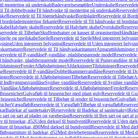
il montering på underskab
Badeværelsesmøbler
Underskabe
Reservedele
il Til dobbeltvaske
Til håndvaske til montering på underskab
Reservedele
ske
Reservedele til Til hjørnehåndvaske
Bordplader
Reservedele til Bord
il bordplademontering firkantet
Reservedele til Til håndvaske til bordpla
skabe
Halvhøje skabe
Reservedele til Halvhøje skabe
Overskabe
Reserved
ervedele til Tilbehør
Skuffeindsatser og kasser til organisering
Håndklæd
Spejle og spejlskabe
Spejle
Reservedele til Spejle
Med integreret belysni
lysning
Uden integreret belysning
Reservedele til Uden integreret belysn
askarmaturer
Reservedele til Til håndvaskarmaturer
Apparattilslutninger 
ervedele til P-vandlåse
P-vandlåse, pladsbesparende model
Reservedele 
il håndvaske, pladsbesparende model
Reservedele til Pungvandlåse til 
lslutninger
Feroler
Afløbsbøjninger
Afdækninger
Tilslutninger
Reservedele
se
Reservedele til P-vandlåse
Dobbeltkammervandlåse
Reservedele til 
inger
Reservedele til Afløbsbøjninger
Tilbehør
Reservedele til Tilbehør
Af
til Indbygningsvandlåse
Synlige vandlåse
Reservedele til Synlige vandlå
l Vandlåse
Afløbsbøjninger
Reservedele til Afløbsbøjninger
Feroler
Reserv
Brusenicher
Gulvafløb til brusenicher med plant gulv
Reservedele til Gu
l brusenicher
Reservedele til Tilbehør til render til brusenicher
Gulvafløb t
enicher
Vægafløb
Reservedele til Vægafløb
Tilbehør til vægafløb
Reservede
kar
Badekar af sanitetsakryl
Reservedele til Badekar af sanitetsakryl
Rekt
 sæt og sæt af plader og vægbeslag
Reservedele til Ben sæt og sæt af 
e til brusekar, d52
Uden dæksel til bundventil
Reservedele til Uden dæks
ture til brusekar, d90
Med dæksel til bundventil
Reservedele til Med dæks
fløbsgarniture til badekar, d52
Med drejebetjening
Reservedele til Med d
vedele til Med drejebetjening og indløb
Slutmontagesæt til drejebetjeni