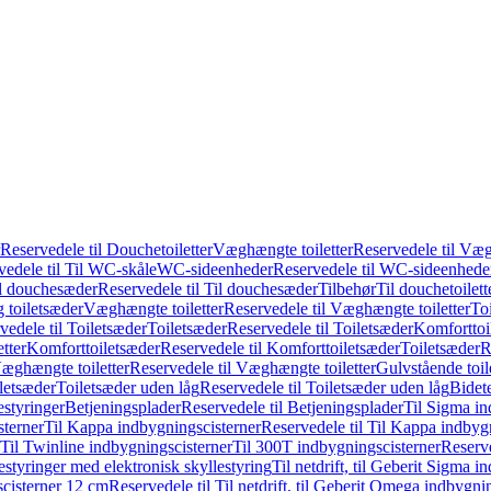
Reservedele til Douchetoiletter
Væghængte toiletter
Reservedele til Væg
vedele til Til WC-skåle
WC-sideenheder
Reservedele til WC-sideenhede
l douchesæder
Reservedele til Til douchesæder
Tilbehør
Til douchetoilett
g toiletsæder
Væghængte toiletter
Reservedele til Væghængte toiletter
Toi
vedele til Toiletsæder
Toiletsæder
Reservedele til Toiletsæder
Komforttoil
tter
Komforttoiletsæder
Reservedele til Komforttoiletsæder
Toiletsæder
R
æghængte toiletter
Reservedele til Væghængte toiletter
Gulvstående toil
iletsæder
Toiletsæder uden låg
Reservedele til Toiletsæder uden låg
Bidet
styringer
Betjeningsplader
Reservedele til Betjeningsplader
Til Sigma in
sterner
Til Kappa indbygningscisterner
Reservedele til Til Kappa indbyg
 Til Twinline indbygningscisterner
Til 300T indbygningscisterner
Reserve
styringer med elektronisk skyllestyring
Til netdrift, til Geberit Sigma 
scisterner 12 cm
Reservedele til Til netdrift, til Geberit Omega indbygn