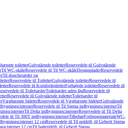
hængte toiletter
Gulvstående toiletter
Reservedele til Gulvstående
r
Til WC-skåle
Reservedele til Til WC-skåle
Designplader
Reservedele
er
Til douchesæder og
letter
Reservedele til Toiletter
Gulvstående toiletter
Reservedele til
etter
Reservedele til Komforttoiletter
Forhøjede toiletter
Reservedele til
eservedele til Toiletsæder
Toiletsæder uden låg
Reservedele til
etter
Reservedele til Gulvstående toiletter
Toiletsæder til
er
Væghængte bideter
Reservedele til Væghængte bideter
Gulvstående
dbygningscisterner
Reservedele til Til Sigma indbygningscisterner
Til
ningscisterner
Til Delta indbygningscisterner
Reservedele til Til Delta
dele til Til 300T indbygningscisterner
Tilbehør
Forbrugsmateriale
WC-
indbygningscisterner 12 cm
Reservedele til Til netdrift, til Geberit Sigma
ingscisterner 12 cm
Til batteridrift, til Geberit Sigma