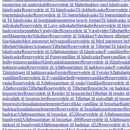
montering på underskab
Reservedele til Møbelpakker med håndvaske t
håndvaske
Reservedele til Til håndvaske
Til dobbeltvaske
Reservedele t
hjørnehåndvaske
Reservedele til Til hjørnehåndvaske
Til hjørnehåndva
til Til håndvaske til bordplademontering bowle formet
Til håndvaske t
sideskabe
Reservedele til Lave sideskabe
Højskabe
Reservedele til Høj
badeværelsesmøbler
Væghylder
Reservedele til Væghylder
Tilbehør
Res
sæt
Magnettavler
Stikdåser
Reservedele til Stikdåser
Yderligere tilbehør
Spejlskabe
Med integreret belysning
Reservedele til Med integreret be
tilbehør
Stikdåser
Armaturer
Tilbehør
Reservedele til Tilbehør
Til håndv
håndvaske
Reservedele til Afløbsgarniture til håndvaske
P-vandlåse
Res
håndvaske
Reservedele til Pungvandlåse til håndvaske
Pungvandlåse t
Indbygningsvandlåse
Håndvasktilslutninger
Reservedele til Håndvaskti
køkkenvaske
Reservedele til Afløbsgarniture til køkkenvaske
P-vandlå
Tilslutninger til køkkenvaske
Feroler
Reservedele til Feroler
Afløbsbøjn
vandlåse
Reservedele til P-vandlåse
Indbygningsvandlåse
Reservedele 
vaske
Reservedele til Afløbsgarniture til vaske
Vandlåse
Reservedele ti
Afløbsventiler
Tilbehør
Reservedele til Tilbehør
Bruseniche og badekar
brusenicher
Reservedele til Render til brusenicher
Tilbehør til render ti
gulvafløb til brusenicher
Reservedele til Tilbehør til gulvafløb til brus
brusegulve
Installationselementer
Specifikke vandlåse til brusekar
Bade
badekar
Installationselementer
Reservedele til Installationselementer
Ben
badekar
Afløbsgarniture til brusekar, d52
Reservedele til Afløbsgarnitur
bundventil
Afløbsgarniture til brusekar, d90
Reservedele til Afløbsgarni
dæksel til bundventil
Afløbsgarniture til badekar, d52
Reservedele til A
Slutmontagesæt til drejebetjeninger
Med drejebetjening og indløb
Reser