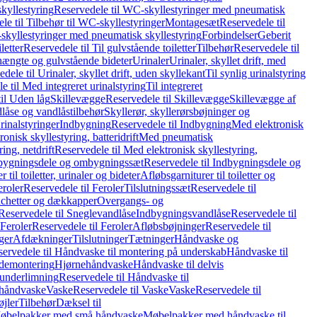
kyllestyring
Reservedele til WC-skyllestyringer med pneumatisk
le til Tilbehør til WC-skyllestyringer
Montagesæt
Reservedele til
skyllestyringer med pneumatisk skyllestyring
Forbindelser
Geberit
letter
Reservedele til Til gulvstående toiletter
Tilbehør
Reservedele til
hængte og gulvstående bideter
Urinaler
Urinaler, skyllet drift, med
dele til Urinaler, skyllet drift, uden skyllekant
Til synlig urinalstyring
e til Med integreret urinalstyring
Til integreret
il Uden låg
Skillevægge
Reservedele til Skillevægge
Skillevægge af
låse og vandlåstilbehør
Skyllerør, skyllerørsbøjninger og
rinalstyringer
Indbygning
Reservedele til Indbygning
Med elektronisk
onisk skyllestyring, batteridrift
Med pneumatisk
ing, netdrift
Reservedele til Med elektronisk skyllestyring,
bygningsdele og ombygningssæt
Reservedele til Indbygningsdele og
 til toiletter, urinaler og bideter
Afløbsgarniturer til toiletter og
eroler
Reservedele til Feroler
Tilslutningssæt
Reservedele til
hetter og dækkapper
Overgangs- og
Reservedele til Sneglevandlåse
Indbygningsvandlåse
Reservedele til
Feroler
Reservedele til Feroler
Afløbsbøjninger
Reservedele til
ger
Afdækninger
Tilslutninger
Tætninger
Håndvaske og
ervedele til Håndvaske til montering på underskab
Håndvaske til
ademontering
Hjørnehåndvaske
Håndvaske til delvis
 underlimning
Reservedele til Håndvaske til
 håndvaske
Vaske
Reservedele til Vaske
Vaske
Reservedele til
øjler
Tilbehør
Dæksel til
 Møbelpakker med små håndvaske
Møbelpakker med håndvaske til