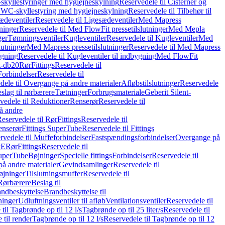
skyllestyringer med hygiejneskylning
Reservedele til Cisterner og
og WC-skyllestyring med hygiejneskylning
Reservedele til Tilbehør til
ædeventiler
Reservedele til Ligesædeventiler
Med Mapress
ninger
Reservedele til Med FlowFit pressetilslutninger
Med Mepla
ger
Tømningsventiler
Kugleventiler
Reservedele til Kugleventiler
Med
lutninger
Med Mapress pressetilslutninger
Reservedele til Med Mapress
ygning
Reservedele til Kugleventiler til indbygning
Med FlowFit
t-db20
Rør
Fittings
Reservedele til
Forbindelser
Reservedele til
dele til Overgange på andre materialer
Afløbstilslutninger
Reservedele
slag til rørbærere
Tætninger
Forbrugsmateriale
Geberit Silent-
vedele til Reduktioner
Renserør
Reservedele til
å andre
eservedele til Rør
Fittings
Reservedele til
enserør
Fittings SuperTube
Reservedele til Fittings
rvedele til Muffeforbindelser
Fastspændingsforbindelser
Overgange på
PE
Rør
Fittings
Reservedele til
SuperTube
Bøjninger
Specielle fittings
Forbindelser
Reservedele til
på andre materialer
Gevindsamlinger
Reservedele til
øjninger
Tilslutningsmuffer
Reservedele til
Rørbærere
Beslag til
ndbeskyttelse
Brandbeskyttelse til
inger
Udluftningsventiler til afløb
Ventilationsventiler
Reservedele til
til Tagbrønde op til 12 l/s
Tagbrønde op til 25 liter/s
Reservedele til
 til render
Tagbrønde op til 12 l/s
Reservedele til Tagbrønde op til 12