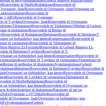
Beslag til rør
Systempakninger
Geberit Mapress Rustfrit
Geberit
r
Reservedele til Muffer
Reduktioner
Reservedele til
Overgange, faste
Reservedele til Overgange, faste
Overgange og
Lukkeanordninger
Reservedele til
ør 1.4401
Reservedele til Systemrør
le til T-stykker
Overgange, faste
Reservedele til Overgange,
rdninger
Tilslutninger
Reservedele til Tilslutninger
Tilbehør til Geberit
slag til tilslutninger
Reservedele til Beslag til
er
Reservedele til Reduktioner
Bøjninger
Reservedele til Bøjninger
T-
gange og forbindelser, kan løsnes
Kompensatorer
Reservedele til
ninger til varmeanlæg
Reservedele til Tilslutninger til
berit Mapress El-Forzinket
Reservedele til Geberit Mapress El-
edele til Bøjninger
T-stykker
Reservedele til T-
vergange og forbindelser, kan løsnes
Kompensatorer
Reservedele til
l varmeanlæg
Reservedele til T-stykker til varmeanlæg
Tilslutninger til
rør
Beslag til rør
Beslag til tilslutninger
Systempakninger
Geberit
eduktioner
Bøjninger
Reservedele til Bøjninger
T-stykker
Reservedele til
aste
Overgange og forbindelser, kan løsnes
Reservedele til Overgange
nlæg
Reservedele til T-stykker til varmeanlæg
Tilslutninger til
rvedele til Muffer
Reduktioner
Reservedele til
 og forbindelser, kan løsnes
Reservedele til Overgange og
press Kobber
Isolering til tilslutninger
Pakninger til rør og
 CuNiFe
Systemrør 2.1972
Muffer
Reservedele til
edele til Overgange, faste
Overgange og forbindelser, kan
uNiFe
Systempakninger
Geberit