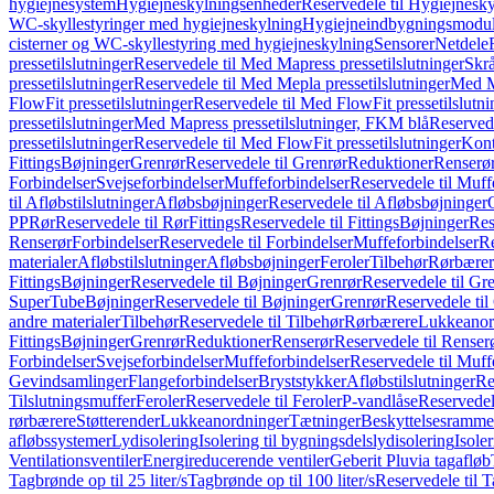
hygiejnesystem
Hygiejneskylningsenheder
Reservedele til Hygiejnesk
WC-skyllestyringer med hygiejneskylning
Hygiejneindbygningsmodul
cisterner og WC-skyllestyring med hygiejneskylning
Sensorer
Netdele
pressetilslutninger
Reservedele til Med Mapress pressetilslutninger
Skrå
pressetilslutninger
Reservedele til Med Mepla pressetilslutninger
Med Ma
FlowFit pressetilslutninger
Reservedele til Med FlowFit pressetilslutni
pressetilslutninger
Med Mapress pressetilslutninger, FKM blå
Reservede
pressetilslutninger
Reservedele til Med FlowFit pressetilslutninger
Kont
Fittings
Bøjninger
Grenrør
Reservedele til Grenrør
Reduktioner
Renserø
Forbindelser
Svejseforbindelser
Muffeforbindelser
Reservedele til Muff
til Afløbstilslutninger
Afløbsbøjninger
Reservedele til Afløbsbøjninger
PP
Rør
Reservedele til Rør
Fittings
Reservedele til Fittings
Bøjninger
Res
Renserør
Forbindelser
Reservedele til Forbindelser
Muffeforbindelser
Re
materialer
Afløbstilslutninger
Afløbsbøjninger
Feroler
Tilbehør
Rørbærer
Fittings
Bøjninger
Reservedele til Bøjninger
Grenrør
Reservedele til Gr
SuperTube
Bøjninger
Reservedele til Bøjninger
Grenrør
Reservedele til
andre materialer
Tilbehør
Reservedele til Tilbehør
Rørbærere
Lukkeanor
Fittings
Bøjninger
Grenrør
Reduktioner
Renserør
Reservedele til Renser
Forbindelser
Svejseforbindelser
Muffeforbindelser
Reservedele til Muff
Gevindsamlinger
Flangeforbindelser
Bryststykker
Afløbstilslutninger
Re
Tilslutningsmuffer
Feroler
Reservedele til Feroler
P-vandlåse
Reservedel
rørbærere
Støtterender
Lukkeanordninger
Tætninger
Beskyttelsesramme
afløbssystemer
Lydisolering
Isolering til bygningsdelslydisolering
Isole
Ventilationsventiler
Energireducerende ventiler
Geberit Pluvia tagafløb
Tagbrønde op til 25 liter/s
Tagbrønde op til 100 liter/s
Reservedele til T