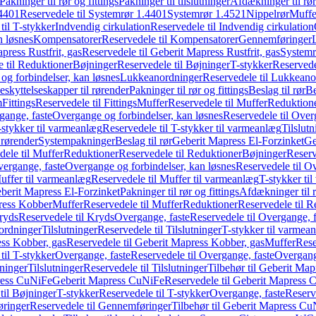
Pakninger til rør og fittings
Pakninger til tilslutninger
Afdækninger til rør
4401
Reservedele til Systemrør 1.4401
Systemrør 1.4521
Nippelrør
Muffe
til T-stykker
Indvendig cirkulation
Reservedele til Indvendig cirkulation
n løsnes
Kompensatorer
Reservedele til Kompensatorer
Gennemføringer
press Rustfrit, gas
Reservedele til Geberit Mapress Rustfrit, gas
Systemr
 til Reduktioner
Bøjninger
Reservedele til Bøjninger
T-stykker
Reservede
og forbindelser, kan løsnes
Lukkeanordninger
Reservedele til Lukkeano
eskyttelseskapper til rørender
Pakninger til rør og fittings
Beslag til rør
Be
m
Fittings
Reservedele til Fittings
Muffer
Reservedele til Muffer
Reduktion
gange, faste
Overgange og forbindelser, kan løsnes
Reservedele til Over
-stykker til varmeanlæg
Reservedele til T-stykker til varmeanlæg
Tilslut
 rørender
Systempakninger
Beslag til rør
Geberit Mapress El-Forzinket
Ge
dele til Muffer
Reduktioner
Reservedele til Reduktioner
Bøjninger
Reserv
vergange, faste
Overgange og forbindelser, kan løsnes
Reservedele til O
uffer til varmeanlæg
Reservedele til Muffer til varmeanlæg
T-stykker ti
eberit Mapress El-Forzinket
Pakninger til rør og fittings
Afdækninger til 
press Kobber
Muffer
Reservedele til Muffer
Reduktioner
Reservedele til R
ryds
Reservedele til Kryds
Overgange, faste
Reservedele til Overgange, f
ordninger
Tilslutninger
Reservedele til Tilslutninger
T-stykker til varmea
ss Kobber, gas
Reservedele til Geberit Mapress Kobber, gas
Muffer
Rese
til T-stykker
Overgange, faste
Reservedele til Overgange, faste
Overgange
ninger
Tilslutninger
Reservedele til Tilslutninger
Tilbehør til Geberit Ma
ress CuNiFe
Geberit Mapress CuNiFe
Reservedele til Geberit Mapress
til Bøjninger
T-stykker
Reservedele til T-stykker
Overgange, faste
Reserv
ringer
Reservedele til Gennemføringer
Tilbehør til Geberit Mapress C