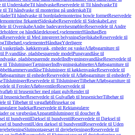
 til Underskabe
Til håndvaske
Reservedele til Til håndvaske
Til
 til Til håndvaske til montering på underskab
Til
plader
Til håndvaske til bordplademontering bowle formet
Reservedele
demontering firkantet
Sideskabe
Reservedele til Sideskabe
Lave
ele til Overskabe
Andre badeværelsesmøbler
Reservedele til Andre
eholdere og håndklædekroge
Lyselementer
Håndtag
Ben
ng
Reservedele til Med integreret belysning
Spejlskabe
Reservedele til
ing
Tilbehør
Lyselementer
Håndtag
Yderligere
til vaskeplads, køkkenvask, enheder og vaske
Afløbsgarniture til
til P-vandlåse, pladsbesparende model
Pungvandlåse til
håndvaske, pladsbesparende model
Indbygningsvandlåse
Reservedele til
 til Tilslutninger
Tætninger
Indbygningskabinetter
Afløbsgarniture til
Dobbeltkammervandlåse
Tilslutninger til køkkenvaske
Reservedele til
løbsgarniture til enheder
Reservedele til Afløbsgarniture til enheder
P-
se
Tilslutninger
Reservedele til Tilslutninger
Tilbehør
Afløbsgarniture til
edele til Feroler
Afløbsventiler
Reservedele til
lvafløb til brusenicher med plant gulv
Render til
il brusenicher
Reservedele til Gulvafløb til brusenicher
Tilbehør til
le til Tilbehør til vægafløb
Brusekar og
angulære badekar
Reservedele til Rektangulære
plader og vægbeslag
Apparattilslutninger til doucher &
el til bundventil
Dæksel til bundventil
Reservedele til Dæksel til
el til bundventil
Uden dæksel til bundventil
Reservedele til Uden
rejebetjening
Slutmontagesæt til drejebetjeninger
Reservedele til
ng og indløb
Reservedele til Slutmontagesæt til drejebetjening og