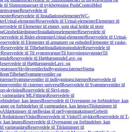
e til Slutmontagesæt til trykbetjening PushControl
Med
stemvægge
Reservedele til
ementer
Reservedele til Installationselementer
WC-
ter
Urinal-elementer
Reservedele til Urinal-elementer
Elementer til
ervedele til Elementer til emner, som skal holde til store
ing
Gipsbeklædninger
Installationselementer
Reservedele til
servedele til Bidet-elementer
Urinal-elementer
Reservedele til Urinal-
eservedele til Elementer til armaturer og enheder
Elementer til vaske-
r
Reservedele til Tilbehør
Installationsmoduler
Reservedele til
e
Reservedele til Til systemvægge
Til forsyningssystemer
Til
gende
Reservedele til Højthængende
Lavt- og
Reservedele til Højthængende
Lavt- og
begrænsere
Skylleventiler
Indbygningscisterner
Sigma
lerør
Tilbehør
Svømmeventiler og
isterner
Svømmeventiler til indbygningscisterner
Reservedele til
meventiler til cisterner universel
Reservedele til Svømmeventiler til
top-skylning
Reservedele til Skyl-stop-
r varmeanlæg ML
Fittings
Reservedele til
rbindelser, kan løsnes
Reservedele til Overgange og forbindelser, kan
ange og forbindelser til varmeanlæg, kan løsnes
Tilslutninger til
gs
Afdækninger til rør
Beslag til rør
Systempakninger
Geberit
il Reduktioner
Vinkel
Reservedele til Vinkel
T-stykker
Reservedele til T-
, kan løsnes
Reservedele til Overgange og forbindelser, kan
 til varmeanlæg
Reservedele til Tilslutninger til