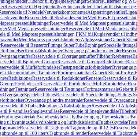
ylningsenheder
Tilbehør til hygiejneskylninger
Sensorer
Cisterner og WC-
er
Reservedele til Hygiejneindbygningsmoduler
Tilbehør til cisterner 
Reservedele til Netdele
Netværkskomponenter
Afspærringsventiler
Liges
sædeventiler
Reservedele til Skråsædeventiler
Med FlowFit pressetilslut
press pressetilslutninger
Reservedele til Med Mapress pressetilslutnin
nger
Med Mepla pressetilslutninger
Reservedele til Med Mepla pressetils
le til Med Mapress pressetilslutninger, FKM blå
Kugleventiler til indb
raventiler
Med Mapress pressetilslutninger
Afløbssystemer
Geberit Silen
r
Reservedele til Renserør
Fittings SuperTube
Bøjninger
Specielle fittings
eforbindelser
Kromstålskoblinger
Overgange på andre materialer
Reserve
Overgangsmuffer
Reservedele til Overgangsmuffer
Tilbehør
Rørbærere
Be
ervedele til Bøjninger
Grenrør
Reservedele til Grenrør
Reduktioner
Reser
servedele til Muffeforbindelser
Fastspændingsforbindelser
Overgange p
e
Lukkeanordninger
Tætninger
Forbrugsmateriale
Geberit Silent-Pro
Rør
R
enrør
Reduktioner
Reservedele til Reduktioner
Renserør
Reservedele til R
 Grenrør
Forbindelser
Reservedele til Forbindelser
Muffeforbindelser
Rese
dninger
Tætninger
Reservedele til Tætninger
Forbrugsmateriale
Geberit 
ør
Overgange
Specielle fittings
Reservedele til Specielle fittings
Fittings 
eforbindelser
Overgange på andre materialer
Reservedele til Overgange 
servedele til Afløbstilslutninger
Afløbsbøjninger
Reservedele til Afløbsb
e til P-vandlåse
Sneglevandlåse
Reservedele til Sneglevandlåse
Tilbehør
r
Forbrugsmateriale
Brandbeskyttelse, lydisolering og fugtbeskyttelse
Bra
ring til bygningsdelslydisolering og luftlydsisolering
Fugtbeskyttelse
Tætn
Tagbrønde
Reservedele til Tagbrønde
Tagbrønde op til 12 l/s
Reservedele 
agbrønde op til 100 liter/s
Tagbrønde til render
Reservedele til Tagbrønde