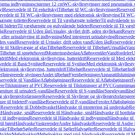
it Sigma indbygningscisterner 12 cm
WC-skyllestyringer med pneumatisk s
yl
Reservedele til Til enkeltskyl
Tilbehør til WC-skyllestyringer
Reservede
rvedele til Til WC-skyllestyringer med elektronisk skyllestyring
Til WC-
ængte toiletter
Reservedele til Til væghængte toiletter
Til gulvstående toi
il bideter
Til væghængte og gulvstående bideter
Reservedele til Til væg
åg
Reservedele til Uden låg
Urinaler, skyllet drift, uden skyllekant
Reserve
 eller urinalstyring til indbygning
Med integreret urinalstyring
Reservedel
uden vand
Reservedele til Urinaler, drift uden vand
Uden låg
Reservedele t
e til Skillevægge af glas
Tilbehør
Reservedele til Tilbehør
Urinallåg
Vand
Tilbehør til sprøjtehoved
Monteringsbeslag
Afløbsventiler
Vandfordeler
U
drift
Med elektronisk skyllestyring, batteridrift
Reservedele til Med elektr
edele til Basic
Synlige
Reservedele til Synlige
Med elektronisk skyllestyr
ektronisk skyllestyring, batteridrift
Tilbehør
Reservedele til Tilbehør
Ind
er
Integrerede styringer
Andet tilbehør
Fjernbetjeninger
Apparattilslutninger
ervedele til Vandlåse
Afløbsbøjninger
Reservedele til Afløbsbøjninger
F
ere
Tilslutninger af PVC
Reservedele til Tilslutninger af PVC
Gummimanc
niture til urinaler
S-vandlåse
Reservedele til S-vandlåse
Sneglevandlåse
g skyllerørsforlængere
Reservedele til Skyllerør og skyllerørsforlængere
re til bideter
P-vandlåse
Reservedele til P-vandlåse
Feroler
Afløbsbøjnin
e
Reservedele til Dobbeltvaske
Håndvaske til montering på underskab
Res
g
Håndvaske, små
Reservedele til Håndvaske, små
Håndvaske til bordpl
 til indbygning
Reservedele til Håndvaske til indbygning
Håndvaske til
il børn
Håndvaske
Vaskerender
Andre håndvaske
Reservedele til Andre
aske
Tilbehør
Søjler
Reservedele til Søjler
Halvsøjler
Reservedele til Halvs
ylder
Møbelpakker
Møbelpakker med små håndvaske
Reservedele til