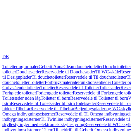
DK
Toiletter og urinaler
Geberit AquaClean douchetoiletter
Douchetoiletter
toiletter
Douchesæder
Reservedele til Douchesæder
Til WC-skåle
Reser
til Designplader
Til douchetoiletter
Reservedele til Til douchetoiletter
Ti
douchetoiletter
Toiletter
Forbrugsmateriale
Funktionsenheder
Toiletter o
Gulvstående toiletter
Toiletter
Reservedele til Toiletter
Toiletsæder
Reser
Forhøjede toiletter
Forlængede toiletter
Reservedele til Forlængede toile
Toiletsæder uden låg
Toiletter til børn
Reservedele til Toiletter til børn
V
børn
Reservedele til Toiletsæder til børn
Toiletsæder
Reservedele til To
bideter
Tilbehør
Reservedele til Tilbehør
Betjeningsplader og WC-skylle
Omega indbygningscisterner
Reservedele til Til Omega indbygningsci
indbygningscisterner
Til Twinline indbygningscisterner
Reservedele til
skyllestyringer med elektronisk skyllestyring
Reservedele til WC-skylle
indbygningscisterner 12 cm
Til netdrift, til Geberit Omega indbygning