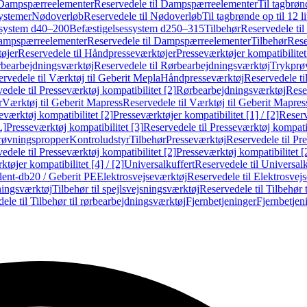
Dampspærreelementer
Reservedele til Dampspærreelementer
Til tagbrønd
systemer
Nødoverløb
Reservedele til Nødoverløb
Til tagbrønde op til 12 li
ssystem d40–200
Befæstigelsessystem d250–315
Tilbehør
Reservedele til
mpspærreelementer
Reservedele til Dampspærreelementer
Tilbehør
Rese
øjer
Reservedele til Håndpresseværktøjer
Presseværktøjer kompatibilitet
bearbejdningsværktøj
Reservedele til Rørbearbejdningsværktøj
Trykprø
rvedele til Værktøj til Geberit Mepla
Håndpresseværktøj
Reservedele t
edele til Presseværktøj kompatibilitet [2]
Rørbearbejdningsværktøj
Reser
r
Værktøj til Geberit Mapress
Reservedele til Værktøj til Geberit Mapres
eværktøj kompatibilitet [2]
Presseværktøjer kompatibilitet [1] / [2]
Reserv
L]
Presseværktøj kompatibilitet [3]
Reservedele til Presseværktøj kompatib
prøvningspropper
Kontroludstyr
Tilbehør
Presseværktøj
Reservedele til Pr
edele til Presseværktøj kompatibilitet [2]
Presseværktøj kompatibilitet 
tøjer kompatibilitet [4] / [2]
Universalkuffert
Reservedele til Universalk
ilent-db20 / Geberit PE
Elektrosvejseværktøj
Reservedele til Elektrosvej
ningsværktøj
Tilbehør til spejlsvejsningsværktøj
Reservedele til Tilbehør 
ele til Tilbehør til rørbearbejdningsværktøj
Fjernbetjeninger
Fjernbetjen