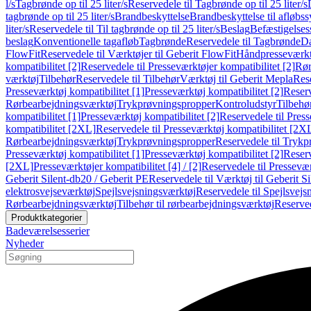
l/s
Tagbrønde op til 25 liter/s
Reservedele til Tagbrønde op til 25 liter/s
tagbrønde op til 25 liter/s
Brandbeskyttelse
Brandbeskyttelse til afløbs
liter/s
Reservedele til Til tagbrønde op til 25 liter/s
Beslag
Befæstigelse
beslag
Konventionelle tagafløb
Tagbrønde
Reservedele til Tagbrønde
Da
FlowFit
Reservedele til Værktøjer til Geberit FlowFit
Håndpresseværkt
kompatibilitet [2]
Reservedele til Presseværktøjer kompatibilitet [2]
Rør
værktøj
Tilbehør
Reservedele til Tilbehør
Værktøj til Geberit Mepla
Rese
Presseværktøj kompatibilitet [1]
Presseværktøj kompatibilitet [2]
Reserv
Rørbearbejdningsværktøj
Trykprøvningspropper
Kontroludstyr
Tilbehø
kompatibilitet [1]
Presseværktøj kompatibilitet [2]
Reservedele til Press
kompatibilitet [2XL]
Reservedele til Presseværktøj kompatibilitet [2X
Rørbearbejdningsværktøj
Trykprøvningspropper
Reservedele til Tryk
Presseværktøj kompatibilitet [1]
Presseværktøj kompatibilitet [2]
Reserv
[2XL]
Presseværktøjer kompatibilitet [4] / [2]
Reservedele til Presseværk
Geberit Silent-db20 / Geberit PE
Reservedele til Værktøj til Geberit S
elektrosvejseværktøj
Spejlsvejsningsværktøj
Reservedele til Spejlsvejs
Rørbearbejdningsværktøj
Tilbehør til rørbearbejdningsværktøj
Reserved
Produktkategorier
Badeværelsesserier
Nyheder