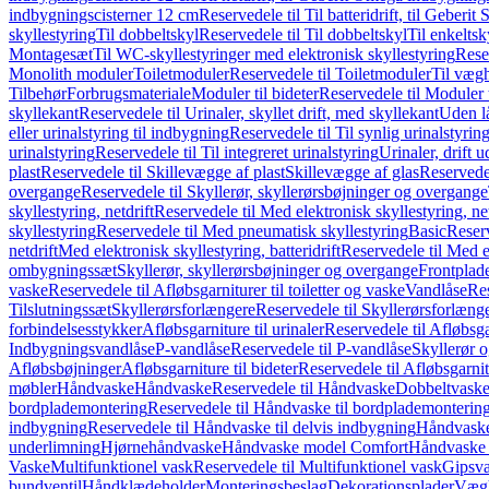
indbygningscisterner 12 cm
Reservedele til Til batteridrift, til Geber
skyllestyring
Til dobbeltskyl
Reservedele til Til dobbeltskyl
Til enkeltsk
Montagesæt
Til WC-skyllestyringer med elektronisk skyllestyring
Rese
Monolith moduler
Toiletmoduler
Reservedele til Toiletmoduler
Til vægh
Tilbehør
Forbrugsmateriale
Moduler til bideter
Reservedele til Moduler t
skyllekant
Reservedele til Urinaler, skyllet drift, med skyllekant
Uden l
eller urinalstyring til indbygning
Reservedele til Til synlig urinalstyring
urinalstyring
Reservedele til Til integreret urinalstyring
Urinaler, drift 
plast
Reservedele til Skillevægge af plast
Skillevægge af glas
Reservedel
overgange
Reservedele til Skyllerør, skyllerørsbøjninger og overgange
skyllestyring, netdrift
Reservedele til Med elektronisk skyllestyring, net
skyllestyring
Reservedele til Med pneumatisk skyllestyring
Basic
Reserv
netdrift
Med elektronisk skyllestyring, batteridrift
Reservedele til Med el
ombygningssæt
Skyllerør, skyllerørsbøjninger og overgange
Frontplad
vaske
Reservedele til Afløbsgarniturer til toiletter og vaske
Vandlåse
Res
Tilslutningssæt
Skyllerørsforlængere
Reservedele til Skyllerørsforlæng
forbindelsesstykker
Afløbsgarniture til urinaler
Reservedele til Afløbsgar
Indbygningsvandlåse
P-vandlåse
Reservedele til P-vandlåse
Skyllerør o
Afløbsbøjninger
Afløbsgarniture til bideter
Reservedele til Afløbsgarnitu
møbler
Håndvaske
Håndvaske
Reservedele til Håndvaske
Dobbeltvask
bordplademontering
Reservedele til Håndvaske til bordplademonterin
indbygning
Reservedele til Håndvaske til delvis indbygning
Håndvaske
underlimning
Hjørnehåndvaske
Håndvaske model Comfort
Håndvaske t
Vaske
Multifunktionel vask
Reservedele til Multifunktionel vask
Gipsv
bundventil
Håndklædeholder
Monteringsbeslag
Dekorationsplader
Vægh