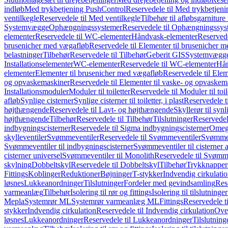
indløb
Med trykbetjening PushControl
Reservedele til Med trykbetjen
ventilkegle
Reservedele til Med ventilkegle
Tilbehør til afløbsgarniture 
Systemvægge
Ophængningssystemer
Reservedele til Ophængningssys
elementer
Reservedele til WC-elementer
Håndvask-elementer
Reserved
brusenicher med vægafløb
Reservedele til Elementer til brusenicher 
belastninger
Tilbehør
Reservedele til Tilbehør
Geberit GIS
Systemvægg
Installationselementer
WC-elementer
Reservedele til WC-elementer
Hån
elementer
Elementer til brusenicher med vægafløb
Reservedele til Ele
og opvaskemaskiner
Reservedele til Elementer til vaske- og opvaskem
Installationsmoduler
Moduler til toiletter
Reservedele til Moduler til toil
afløb
Synlige cisterner
Synlige cisterner til toiletter, i plast
Reservedele til
højthængende
Reservedele til Lavt- og højthængende
Skyllerør til synl
højthængende
Tilbehør
Reservedele til Tilbehør
Tilslutninger
Reservedele
indbygningscisterner
Reservedele til Sigma indbygningscisterner
Omega
skylleventiler
Svømmeventiler
Reservedele til Svømmeventiler
Svømmeve
Svømmeventiler til indbygningscisterner
Svømmeventiler til cisterner 
cisterner universel
Svømmeventiler til Monolith
Reservedele til Svømme
skylning
Dobbeltskyl
Reservedele til Dobbeltskyl
Tilbehør
Trykknapper
Fittings
Koblinger
Reduktioner
Bøjninger
T-stykker
Indvendig cirkulati
løsnes
Lukkeanordninger
Tilslutninger
Fordeler med gevindsamling
Res
varmeanlæg
Tilbehør
Isolering til rør og fittings
Isolering til tilslutninger
Mepla
Systemrør ML
Systemrør varmeanlæg ML
Fittings
Reservedele ti
stykker
Indvendig cirkulation
Reservedele til Indvendig cirkulation
Over
løsnes
Lukkeanordninger
Reservedele til Lukkeanordninger
Tilslutning