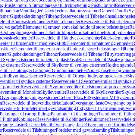
ing PushControl
Slutmontagesæt til trykbetjening PushControl
Reservedel
til badekar
Ventilkegler
T-stykker
Installationssystemer
Geberit Duofix
Sy
temer
Gipsbeklædninger
Tilbehør
Reservedele til Tilbehør
Installationsel
ele til Håndvask-elementer
Bidet-elementer
Reservedele til Bidet-elemen
med vægafløb
Elementer til emner, som skal holde til store belastninger
Res
e
Ophængningssystemer
Tilbehør til præfabrikation
Tilbehør til lydisoler
dvask-elementer
Reservedele til Håndvask-elementer
Bidet-elementer
Re
menter til brusenicher med vægafløb
Elementer til armaturer og enheder
R
askiner
Elementer til emner, som skal holde til store belastninger
Tilbehø
etter
Gipsbeklædninger
Tilbehør
Reservedele til Tilbehør
Til systemvægg
 Synlige cisterner til toiletter, i plast
Påsat
Reservedele til Påsat
Højthæn
ige cisterner
Reservedele til Skyllerør til synlige cisterner
Højthængende
 til Tilslutninger
Tætninger
Gummimanchetter
Nipler, rosetter og vand
 indbygningscisterner
Reservedele til Omega indbygningscisterner
Skyl
ntiler til synlige cisterner
Reservedele til Svømmeventiler til synlige c
af porcelæn
Reservedele til Svømmeventiler til cisterner af porcelæn
Svøm
ventiler til Monolith
Skylleventiler
Reservedele til Skylleventiler
Skyl-s
Overgange
Forsyningssystemer
Geberit FlowFit
Systemrør ML
Systemrø
on
Reservedele til Indvendig cirkulation
Overgange, faste
Overgange og fo
ervedele til Fordeler med gevindsamling
T-stykker til varmeanlæg
Overg
Pakninger til rør og fittings
Pakninger til tilslutninger
Tætninger til fittin
l Fittings
Koblinger
Reservedele til Koblinger
Reduktioner
Reservedele t
gange, faste
Reservedele til Overgange, faste
Overgange og forbindelser
er
Reservedele til Tilslutninger
Fordeler med gevindsamling
Tilslutninger