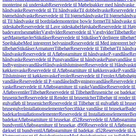
montering på underskab
Reservedele til Møbelpakker med håndvaske t
håndvaske
Reservedele til Til håndvaske
Til dobbeltvaske
Reservedele t
hjørnehåndvaske
Reservedele til Til hjørnehåndvaske
Til hjørnehåndva
til Til håndvaske til bordplademontering bowle formet
Til håndvaske t
sideskabe
Reservedele til Lave sideskabe
Højskabe
Reservedele til Høj
badeværelsesmøbler
Væghylder
Reservedele til Væghylder
Tilbehør
Res
sæt
Magnettavler
Stikdåser
Reservedele til Stikdåser
Yderligere tilbehør
Spejlskabe
Med integreret belysning
Reservedele til Med integreret be
tilbehør
Stikdåser
Armaturer
Tilbehør
Reservedele til Tilbehør
Til håndv
håndvaske
Reservedele til Afløbsgarniture til håndvaske
P-vandlåse
Res
håndvaske
Reservedele til Pungvandlåse til håndvaske
Pungvandlåse t
Indbygningsvandlåse
Håndvasktilslutninger
Reservedele til Håndvaskti
køkkenvaske
Reservedele til Afløbsgarniture til køkkenvaske
P-vandlå
Tilslutninger til køkkenvaske
Feroler
Reservedele til Feroler
Afløbsbøjn
vandlåse
Reservedele til P-vandlåse
Indbygningsvandlåse
Reservedele 
vaske
Reservedele til Afløbsgarniture til vaske
Vandlåse
Reservedele ti
Afløbsventiler
Tilbehør
Reservedele til Tilbehør
Bruseniche og badekar
brusenicher
Reservedele til Render til brusenicher
Tilbehør til render ti
gulvafløb til brusenicher
Reservedele til Tilbehør til gulvafløb til brus
brusegulve
Installationselementer
Specifikke vandlåse til brusekar
Bade
badekar
Installationselementer
Reservedele til Installationselementer
Ben
badekar
Afløbsgarniture til brusekar, d52
Reservedele til Afløbsgarnitur
bundventil
Afløbsgarniture til brusekar, d90
Reservedele til Afløbsgarni
dæksel til bundventil
Afløbsgarniture til badekar, d52
Reservedele til A
Slutmontagesæt til drejebetjeninger
Med drejebetjening og indløb
Reser