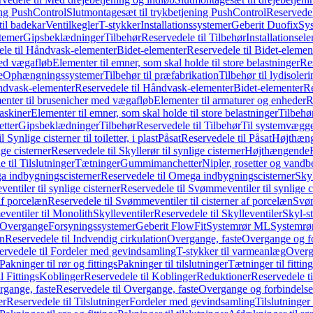
ing PushControl
Slutmontagesæt til trykbetjening PushControl
Reservedel
til badekar
Ventilkegler
T-stykker
Installationssystemer
Geberit Duofix
Sy
temer
Gipsbeklædninger
Tilbehør
Reservedele til Tilbehør
Installationsel
ele til Håndvask-elementer
Bidet-elementer
Reservedele til Bidet-elemen
med vægafløb
Elementer til emner, som skal holde til store belastninger
Res
e
Ophængningssystemer
Tilbehør til præfabrikation
Tilbehør til lydisoler
dvask-elementer
Reservedele til Håndvask-elementer
Bidet-elementer
Re
menter til brusenicher med vægafløb
Elementer til armaturer og enheder
R
askiner
Elementer til emner, som skal holde til store belastninger
Tilbehø
etter
Gipsbeklædninger
Tilbehør
Reservedele til Tilbehør
Til systemvægg
 Synlige cisterner til toiletter, i plast
Påsat
Reservedele til Påsat
Højthæn
ige cisterner
Reservedele til Skyllerør til synlige cisterner
Højthængende
 til Tilslutninger
Tætninger
Gummimanchetter
Nipler, rosetter og vand
 indbygningscisterner
Reservedele til Omega indbygningscisterner
Skyl
ntiler til synlige cisterner
Reservedele til Svømmeventiler til synlige c
af porcelæn
Reservedele til Svømmeventiler til cisterner af porcelæn
Svøm
ventiler til Monolith
Skylleventiler
Reservedele til Skylleventiler
Skyl-s
Overgange
Forsyningssystemer
Geberit FlowFit
Systemrør ML
Systemrø
on
Reservedele til Indvendig cirkulation
Overgange, faste
Overgange og fo
ervedele til Fordeler med gevindsamling
T-stykker til varmeanlæg
Overg
Pakninger til rør og fittings
Pakninger til tilslutninger
Tætninger til fittin
l Fittings
Koblinger
Reservedele til Koblinger
Reduktioner
Reservedele t
gange, faste
Reservedele til Overgange, faste
Overgange og forbindelser
er
Reservedele til Tilslutninger
Fordeler med gevindsamling
Tilslutninger