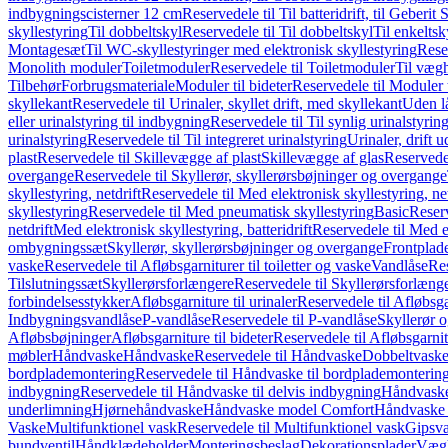
indbygningscisterner 12 cm
Reservedele til Til batteridrift, til Geber
skyllestyring
Til dobbeltskyl
Reservedele til Til dobbeltskyl
Til enkeltsk
Montagesæt
Til WC-skyllestyringer med elektronisk skyllestyring
Rese
Monolith moduler
Toiletmoduler
Reservedele til Toiletmoduler
Til vægh
Tilbehør
Forbrugsmateriale
Moduler til bideter
Reservedele til Moduler t
skyllekant
Reservedele til Urinaler, skyllet drift, med skyllekant
Uden l
eller urinalstyring til indbygning
Reservedele til Til synlig urinalstyring
urinalstyring
Reservedele til Til integreret urinalstyring
Urinaler, drift 
plast
Reservedele til Skillevægge af plast
Skillevægge af glas
Reservedel
overgange
Reservedele til Skyllerør, skyllerørsbøjninger og overgange
skyllestyring, netdrift
Reservedele til Med elektronisk skyllestyring, net
skyllestyring
Reservedele til Med pneumatisk skyllestyring
Basic
Reserv
netdrift
Med elektronisk skyllestyring, batteridrift
Reservedele til Med el
ombygningssæt
Skyllerør, skyllerørsbøjninger og overgange
Frontplad
vaske
Reservedele til Afløbsgarniturer til toiletter og vaske
Vandlåse
Res
Tilslutningssæt
Skyllerørsforlængere
Reservedele til Skyllerørsforlæng
forbindelsesstykker
Afløbsgarniture til urinaler
Reservedele til Afløbsgar
Indbygningsvandlåse
P-vandlåse
Reservedele til P-vandlåse
Skyllerør o
Afløbsbøjninger
Afløbsgarniture til bideter
Reservedele til Afløbsgarnitu
møbler
Håndvaske
Håndvaske
Reservedele til Håndvaske
Dobbeltvask
bordplademontering
Reservedele til Håndvaske til bordplademonterin
indbygning
Reservedele til Håndvaske til delvis indbygning
Håndvaske
underlimning
Hjørnehåndvaske
Håndvaske model Comfort
Håndvaske t
Vaske
Multifunktionel vask
Reservedele til Multifunktionel vask
Gipsv
bundventil
Håndklædeholder
Monteringsbeslag
Dekorationsplader
Vægh