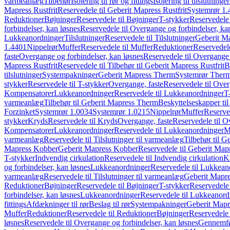
varmeanlæg
Tilbehør
Isolering til rør og fittings
Isolering til tilslutninger
Mapress Rustfrit
Reservedele til Geberit Mapress Rustfrit
Systemrør 1.
Reduktioner
Bøjninger
Reservedele til Bøjninger
T-stykker
Reservedele 
forbindelser, kan løsnes
Reservedele til Overgange og forbindelser, ka
Lukkeanordninger
Tilslutninger
Reservedele til Tilslutninger
Geberit Ma
1.4401
Nippelrør
Muffer
Reservedele til Muffer
Reduktioner
Reservedele
faste
Overgange og forbindelser, kan løsnes
Reservedele til Overgange 
Mapress Rustfrit
Reservedele til Tilbehør til Geberit Mapress Rustfrit
B
tilslutninger
Systempakninger
Geberit Mapress Therm
Systemrør Ther
stykker
Reservedele til T-stykker
Overgange, faste
Reservedele til Over
Kompensatorer
Lukkeanordninger
Reservedele til Lukkeanordninger
T
varmeanlæg
Tilbehør til Geberit Mapress Therm
Beskyttelseskapper til
Forzinket
Systemrør 1.0034
Systemrør 1.0215
Nippelrør
Muffer
Reserve
stykker
Kryds
Reservedele til Kryds
Overgange, faste
Reservedele til O
Kompensatorer
Lukkeanordninger
Reservedele til Lukkeanordninger
M
varmeanlæg
Reservedele til Tilslutninger til varmeanlæg
Tilbehør til G
Mapress Kobber
Geberit Mapress Kobber
Reservedele til Geberit Ma
T-stykker
Indvendig cirkulation
Reservedele til Indvendig cirkulation
K
og forbindelser, kan løsnes
Lukkeanordninger
Reservedele til Lukkean
varmeanlæg
Reservedele til Tilslutninger til varmeanlæg
Geberit Mapre
Reduktioner
Bøjninger
Reservedele til Bøjninger
T-stykker
Reservedele 
forbindelser, kan løsnes
Lukkeanordninger
Reservedele til Lukkeanord
fittings
Afdækninger til rør
Beslag til rør
Systempakninger
Geberit Map
Muffer
Reduktioner
Reservedele til Reduktioner
Bøjninger
Reservedele 
løsnes
Reservedele til Overgange og forbindelser, kan løsnes
Gennemfø