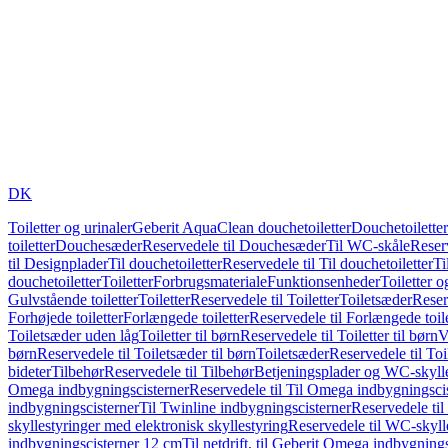
DK
Toiletter og urinaler
Geberit AquaClean douchetoiletter
Douchetoiletter
toiletter
Douchesæder
Reservedele til Douchesæder
Til WC-skåle
Reser
til Designplader
Til douchetoiletter
Reservedele til Til douchetoiletter
Ti
douchetoiletter
Toiletter
Forbrugsmateriale
Funktionsenheder
Toiletter o
Gulvstående toiletter
Toiletter
Reservedele til Toiletter
Toiletsæder
Reser
Forhøjede toiletter
Forlængede toiletter
Reservedele til Forlængede toile
Toiletsæder uden låg
Toiletter til børn
Reservedele til Toiletter til børn
V
børn
Reservedele til Toiletsæder til børn
Toiletsæder
Reservedele til To
bideter
Tilbehør
Reservedele til Tilbehør
Betjeningsplader og WC-skylle
Omega indbygningscisterner
Reservedele til Til Omega indbygningsci
indbygningscisterner
Til Twinline indbygningscisterner
Reservedele til
skyllestyringer med elektronisk skyllestyring
Reservedele til WC-skylle
indbygningscisterner 12 cm
Til netdrift, til Geberit Omega indbygning