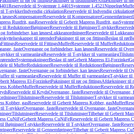
Pakninger til rør og fittings
Pakninger til tilslutninger
Afdækninger til rør
4401
Reservedele til Systemrør 1.4401
Systemrør 1.4521
Nippelrør
Muffe
til T-stykker
Indvendig cirkulation
Reservedele til Indvendig cirkulation
n løsnes
Kompensatorer
Reservedele til Kompensatorer
Gennemføringer
press Rustfrit, gas
Reservedele til Geberit Mapress Rustfrit, gas
Systemr
 til Reduktioner
Bøjninger
Reservedele til Bøjninger
T-stykker
Reservede
og forbindelser, kan løsnes
Lukkeanordninger
Reservedele til Lukkeano
eskyttelseskapper til rørender
Pakninger til rør og fittings
Beslag til rør
Be
m
Fittings
Reservedele til Fittings
Muffer
Reservedele til Muffer
Reduktion
gange, faste
Overgange og forbindelser, kan løsnes
Reservedele til Over
-stykker til varmeanlæg
Reservedele til T-stykker til varmeanlæg
Tilslut
 rørender
Systempakninger
Beslag til rør
Geberit Mapress El-Forzinket
Ge
dele til Muffer
Reduktioner
Reservedele til Reduktioner
Bøjninger
Reserv
vergange, faste
Overgange og forbindelser, kan løsnes
Reservedele til O
uffer til varmeanlæg
Reservedele til Muffer til varmeanlæg
T-stykker ti
eberit Mapress El-Forzinket
Pakninger til rør og fittings
Afdækninger til 
press Kobber
Muffer
Reservedele til Muffer
Reduktioner
Reservedele til R
ryds
Reservedele til Kryds
Overgange, faste
Reservedele til Overgange, f
ordninger
Tilslutninger
Reservedele til Tilslutninger
T-stykker til varmea
ss Kobber, gas
Reservedele til Geberit Mapress Kobber, gas
Muffer
Rese
til T-stykker
Overgange, faste
Reservedele til Overgange, faste
Overgange
ninger
Tilslutninger
Reservedele til Tilslutninger
Tilbehør til Geberit Ma
ress CuNiFe
Geberit Mapress CuNiFe
Reservedele til Geberit Mapress
til Bøjninger
T-stykker
Reservedele til T-stykker
Overgange, faste
Reserv
ringer
Reservedele til Gennemføringer
Tilbehør til Geberit Mapress C