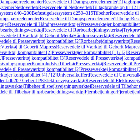
Dampspærreelementer
Reservedele til Dampspærreelementer
Til tagbrønd
systemer
Nødoverløb
Reservedele til Nødoverløb
Til tagbrønde op til 12 li
ssystem d40–200
Befæstigelsessystem d250–315
Tilbehør
Reservedele til
mpspærreelementer
Reservedele til Dampspærreelementer
Tilbehør
Rese
øjer
Reservedele til Håndpresseværktøjer
Presseværktøjer kompatibilitet
bearbejdningsværktøj
Reservedele til Rørbearbejdningsværktøj
Trykprø
rvedele til Værktøj til Geberit Mepla
Håndpresseværktøj
Reservedele t
edele til Presseværktøj kompatibilitet [2]
Rørbearbejdningsværktøj
Reser
r
Værktøj til Geberit Mapress
Reservedele til Værktøj til Geberit Mapres
eværktøj kompatibilitet [2]
Presseværktøjer kompatibilitet [1] / [2]
Reserv
L]
Presseværktøj kompatibilitet [3]
Reservedele til Presseværktøj kompatib
prøvningspropper
Kontroludstyr
Tilbehør
Presseværktøj
Reservedele til Pr
edele til Presseværktøj kompatibilitet [2]
Presseværktøj kompatibilitet 
tøjer kompatibilitet [4] / [2]
Universalkuffert
Reservedele til Universalk
ilent-db20 / Geberit PE
Elektrosvejseværktøj
Reservedele til Elektrosvej
ningsværktøj
Tilbehør til spejlsvejsningsværktøj
Reservedele til Tilbehør 
ele til Tilbehør til rørbearbejdningsværktøj
Fjernbetjeninger
Fjernbetjen