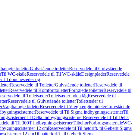
hængte toiletter
Gulvstående toiletter
Reservedele til Gulvstående
r
Til WC-skåle
Reservedele til Til WC-skåle
Designplader
Reservedele
er
Til douchesæder og
letter
Reservedele til Toiletter
Gulvstående toiletter
Reservedele til
etter
Reservedele til Komforttoiletter
Forhøjede toiletter
Reservedele til
eservedele til Toiletsæder
Toiletsæder uden låg
Reservedele til
etter
Reservedele til Gulvstående toiletter
Toiletsæder til
er
Væghængte bideter
Reservedele til Væghængte bideter
Gulvstående
dbygningscisterner
Reservedele til Til Sigma indbygningscisterner
Til
ningscisterner
Til Delta indbygningscisterner
Reservedele til Til Delta
dele til Til 300T indbygningscisterner
Tilbehør
Forbrugsmateriale
WC-
indbygningscisterner 12 cm
Reservedele til Til netdrift, til Geberit Sigma
ingscisterner 12 cm
Til batteridrift, til Geberit Sigma