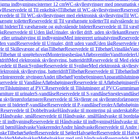
it Sigma indbygningscisterner 12 cm
WC-skyllestyringer med pneumatisk s
yl
Reservedele til Til enkeltskyl
Tilbehør til WC-skyllestyringer
Reservede
rvedele til Til WC-skyllestyringer med elektronisk skyllestyring
Til WC-
ængte toiletter
Reservedele til Til væghængte toiletter
Til gulvstående toi
il bideter
Til væghængte og gulvstående bideter
Reservedele til Til væg
åg
Reservedele til Uden låg
Urinaler, skyllet drift, uden skyllekant
Reserve
 eller urinalstyring til indbygning
Med integreret urinalstyring
Reservedel
uden vand
Reservedele til Urinaler, drift uden vand
Uden låg
Reservedele t
e til Skillevægge af glas
Tilbehør
Reservedele til Tilbehør
Urinallåg
Vand
Tilbehør til sprøjtehoved
Monteringsbeslag
Afløbsventiler
Vandfordeler
U
drift
Med elektronisk skyllestyring, batteridrift
Reservedele til Med elektr
edele til Basic
Synlige
Reservedele til Synlige
Med elektronisk skyllestyr
ektronisk skyllestyring, batteridrift
Tilbehør
Reservedele til Tilbehør
Ind
er
Integrerede styringer
Andet tilbehør
Fjernbetjeninger
Apparattilslutninger
ervedele til Vandlåse
Afløbsbøjninger
Reservedele til Afløbsbøjninger
F
ere
Tilslutninger af PVC
Reservedele til Tilslutninger af PVC
Gummimanc
niture til urinaler
S-vandlåse
Reservedele til S-vandlåse
Sneglevandlåse
g skyllerørsforlængere
Reservedele til Skyllerør og skyllerørsforlængere
re til bideter
P-vandlåse
Reservedele til P-vandlåse
Feroler
Afløbsbøjnin
e
Reservedele til Dobbeltvaske
Håndvaske til montering på underskab
Res
g
Håndvaske, små
Reservedele til Håndvaske, små
Håndvaske til bordpl
 til indbygning
Reservedele til Håndvaske til indbygning
Håndvaske til
il børn
Håndvaske
Vaskerender
Andre håndvaske
Reservedele til Andre
aske
Tilbehør
Søjler
Reservedele til Søjler
Halvsøjler
Reservedele til Halvs
ylder
Møbelpakker
Møbelpakker med små håndvaske
Reservedele til