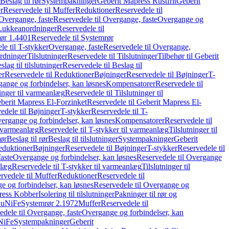
Beslag til rør
Systempakninger
Geberit Mapress Rustfrit
Geberit
r
Reservedele til Muffer
Reduktioner
Reservedele til
Overgange, faste
Reservedele til Overgange, faste
Overgange og
Lukkeanordninger
Reservedele til
ør 1.4401
Reservedele til Systemrør
le til T-stykker
Overgange, faste
Reservedele til Overgange,
rdninger
Tilslutninger
Reservedele til Tilslutninger
Tilbehør til Geberit
slag til tilslutninger
Reservedele til Beslag til
er
Reservedele til Reduktioner
Bøjninger
Reservedele til Bøjninger
T-
gange og forbindelser, kan løsnes
Kompensatorer
Reservedele til
ninger til varmeanlæg
Reservedele til Tilslutninger til
berit Mapress El-Forzinket
Reservedele til Geberit Mapress El-
edele til Bøjninger
T-stykker
Reservedele til T-
vergange og forbindelser, kan løsnes
Kompensatorer
Reservedele til
l varmeanlæg
Reservedele til T-stykker til varmeanlæg
Tilslutninger til
rør
Beslag til rør
Beslag til tilslutninger
Systempakninger
Geberit
eduktioner
Bøjninger
Reservedele til Bøjninger
T-stykker
Reservedele til
aste
Overgange og forbindelser, kan løsnes
Reservedele til Overgange
nlæg
Reservedele til T-stykker til varmeanlæg
Tilslutninger til
rvedele til Muffer
Reduktioner
Reservedele til
 og forbindelser, kan løsnes
Reservedele til Overgange og
press Kobber
Isolering til tilslutninger
Pakninger til rør og
 CuNiFe
Systemrør 2.1972
Muffer
Reservedele til
edele til Overgange, faste
Overgange og forbindelser, kan
uNiFe
Systempakninger
Geberit