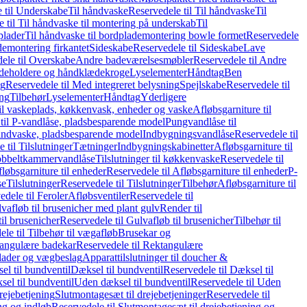
 til Underskabe
Til håndvaske
Reservedele til Til håndvaske
Til
 til Til håndvaske til montering på underskab
Til
plader
Til håndvaske til bordplademontering bowle formet
Reservedele
demontering firkantet
Sideskabe
Reservedele til Sideskabe
Lave
ele til Overskabe
Andre badeværelsesmøbler
Reservedele til Andre
eholdere og håndklædekroge
Lyselementer
Håndtag
Ben
ng
Reservedele til Med integreret belysning
Spejlskabe
Reservedele til
ing
Tilbehør
Lyselementer
Håndtag
Yderligere
til vaskeplads, køkkenvask, enheder og vaske
Afløbsgarniture til
til P-vandlåse, pladsbesparende model
Pungvandlåse til
håndvaske, pladsbesparende model
Indbygningsvandlåse
Reservedele til
 til Tilslutninger
Tætninger
Indbygningskabinetter
Afløbsgarniture til
Dobbeltkammervandlåse
Tilslutninger til køkkenvaske
Reservedele til
løbsgarniture til enheder
Reservedele til Afløbsgarniture til enheder
P-
se
Tilslutninger
Reservedele til Tilslutninger
Tilbehør
Afløbsgarniture til
edele til Feroler
Afløbsventiler
Reservedele til
lvafløb til brusenicher med plant gulv
Render til
il brusenicher
Reservedele til Gulvafløb til brusenicher
Tilbehør til
le til Tilbehør til vægafløb
Brusekar og
angulære badekar
Reservedele til Rektangulære
plader og vægbeslag
Apparattilslutninger til doucher &
el til bundventil
Dæksel til bundventil
Reservedele til Dæksel til
el til bundventil
Uden dæksel til bundventil
Reservedele til Uden
rejebetjening
Slutmontagesæt til drejebetjeninger
Reservedele til
ng og indløb
Reservedele til Slutmontagesæt til drejebetjening og