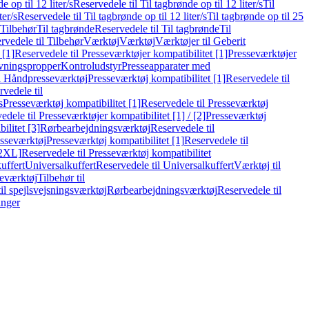
e op til 12 liter/s
Reservedele til Til tagbrønde op til 12 liter/s
Til
ter/s
Reservedele til Til tagbrønde op til 12 liter/s
Til tagbrønde op til 25
 Tilbehør
Til tagbrønde
Reservedele til Til tagbrønde
Til
rvedele til Tilbehør
Værktøj
Værktøj
Værktøjer til Geberit
 [1]
Reservedele til Presseværktøjer kompatibilitet [1]
Presseværktøjer
vningspropper
Kontroludstyr
Presseapparater med
il Håndpresseværktøj
Presseværktøj kompatibilitet [1]
Reservedele til
vedele til
s
Presseværktøj kompatibilitet [1]
Reservedele til Presseværktøj
edele til Presseværktøjer kompatibilitet [1] / [2]
Presseværktøj
ilitet [3]
Rørbearbejdningsværktøj
Reservedele til
esseværktøj
Presseværktøj kompatibilitet [1]
Reservedele til
[2XL]
Reservedele til Presseværktøj kompatibilitet
uffert
Universalkuffert
Reservedele til Universalkuffert
Værktøj til
seværktøj
Tilbehør til
til spejlsvejsningsværktøj
Rørbearbejdningsværktøj
Reservedele til
inger