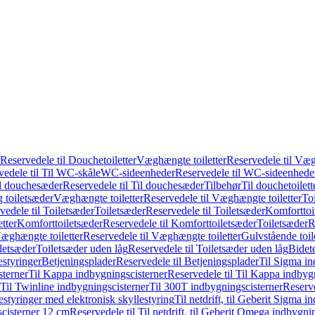
Reservedele til Douchetoiletter
Væghængte toiletter
Reservedele til Væg
vedele til Til WC-skåle
WC-sideenheder
Reservedele til WC-sideenhede
l douchesæder
Reservedele til Til douchesæder
Tilbehør
Til douchetoilett
g toiletsæder
Væghængte toiletter
Reservedele til Væghængte toiletter
Toi
vedele til Toiletsæder
Toiletsæder
Reservedele til Toiletsæder
Komforttoil
tter
Komforttoiletsæder
Reservedele til Komforttoiletsæder
Toiletsæder
R
æghængte toiletter
Reservedele til Væghængte toiletter
Gulvstående toil
iletsæder
Toiletsæder uden låg
Reservedele til Toiletsæder uden låg
Bidet
styringer
Betjeningsplader
Reservedele til Betjeningsplader
Til Sigma in
sterner
Til Kappa indbygningscisterner
Reservedele til Til Kappa indbyg
 Til Twinline indbygningscisterner
Til 300T indbygningscisterner
Reserve
styringer med elektronisk skyllestyring
Til netdrift, til Geberit Sigma 
scisterner 12 cm
Reservedele til Til netdrift, til Geberit Omega indbygn