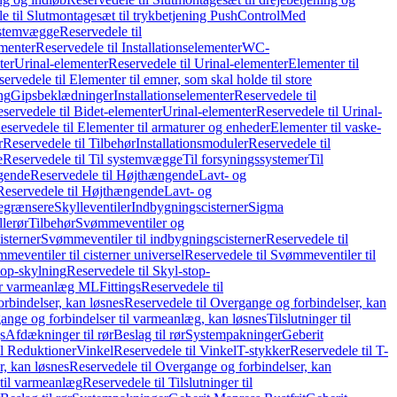
e til Slutmontagesæt til trykbetjening PushControl
Med
stemvægge
Reservedele til
ementer
Reservedele til Installationselementer
WC-
ter
Urinal-elementer
Reservedele til Urinal-elementer
Elementer til
ervedele til Elementer til emner, som skal holde til store
ing
Gipsbeklædninger
Installationselementer
Reservedele til
servedele til Bidet-elementer
Urinal-elementer
Reservedele til Urinal-
eservedele til Elementer til armaturer og enheder
Elementer til vaske-
r
Reservedele til Tilbehør
Installationsmoduler
Reservedele til
e
Reservedele til Til systemvægge
Til forsyningssystemer
Til
gende
Reservedele til Højthængende
Lavt- og
Reservedele til Højthængende
Lavt- og
begrænsere
Skylleventiler
Indbygningscisterner
Sigma
lerør
Tilbehør
Svømmeventiler og
isterner
Svømmeventiler til indbygningscisterner
Reservedele til
meventiler til cisterner universel
Reservedele til Svømmeventiler til
top-skylning
Reservedele til Skyl-stop-
r varmeanlæg ML
Fittings
Reservedele til
rbindelser, kan løsnes
Reservedele til Overgange og forbindelser, kan
ange og forbindelser til varmeanlæg, kan løsnes
Tilslutninger til
gs
Afdækninger til rør
Beslag til rør
Systempakninger
Geberit
il Reduktioner
Vinkel
Reservedele til Vinkel
T-stykker
Reservedele til T-
, kan løsnes
Reservedele til Overgange og forbindelser, kan
 til varmeanlæg
Reservedele til Tilslutninger til