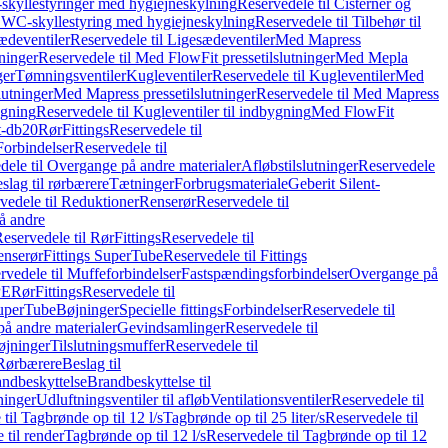
skyllestyringer med hygiejneskylning
Reservedele til Cisterner og
og WC-skyllestyring med hygiejneskylning
Reservedele til Tilbehør til
ædeventiler
Reservedele til Ligesædeventiler
Med Mapress
ninger
Reservedele til Med FlowFit pressetilslutninger
Med Mepla
ger
Tømningsventiler
Kugleventiler
Reservedele til Kugleventiler
Med
lutninger
Med Mapress pressetilslutninger
Reservedele til Med Mapress
ygning
Reservedele til Kugleventiler til indbygning
Med FlowFit
t-db20
Rør
Fittings
Reservedele til
Forbindelser
Reservedele til
dele til Overgange på andre materialer
Afløbstilslutninger
Reservedele
slag til rørbærere
Tætninger
Forbrugsmateriale
Geberit Silent-
vedele til Reduktioner
Renserør
Reservedele til
å andre
eservedele til Rør
Fittings
Reservedele til
enserør
Fittings SuperTube
Reservedele til Fittings
rvedele til Muffeforbindelser
Fastspændingsforbindelser
Overgange på
PE
Rør
Fittings
Reservedele til
SuperTube
Bøjninger
Specielle fittings
Forbindelser
Reservedele til
på andre materialer
Gevindsamlinger
Reservedele til
øjninger
Tilslutningsmuffer
Reservedele til
Rørbærere
Beslag til
ndbeskyttelse
Brandbeskyttelse til
inger
Udluftningsventiler til afløb
Ventilationsventiler
Reservedele til
til Tagbrønde op til 12 l/s
Tagbrønde op til 25 liter/s
Reservedele til
 til render
Tagbrønde op til 12 l/s
Reservedele til Tagbrønde op til 12