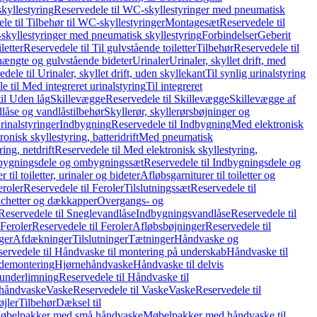
kyllestyring
Reservedele til WC-skyllestyringer med pneumatisk
le til Tilbehør til WC-skyllestyringer
Montagesæt
Reservedele til
skyllestyringer med pneumatisk skyllestyring
Forbindelser
Geberit
letter
Reservedele til Til gulvstående toiletter
Tilbehør
Reservedele til
hængte og gulvstående bideter
Urinaler
Urinaler, skyllet drift, med
dele til Urinaler, skyllet drift, uden skyllekant
Til synlig urinalstyring
e til Med integreret urinalstyring
Til integreret
il Uden låg
Skillevægge
Reservedele til Skillevægge
Skillevægge af
låse og vandlåstilbehør
Skyllerør, skyllerørsbøjninger og
rinalstyringer
Indbygning
Reservedele til Indbygning
Med elektronisk
onisk skyllestyring, batteridrift
Med pneumatisk
ing, netdrift
Reservedele til Med elektronisk skyllestyring,
bygningsdele og ombygningssæt
Reservedele til Indbygningsdele og
 til toiletter, urinaler og bideter
Afløbsgarniturer til toiletter og
eroler
Reservedele til Feroler
Tilslutningssæt
Reservedele til
hetter og dækkapper
Overgangs- og
Reservedele til Sneglevandlåse
Indbygningsvandlåse
Reservedele til
Feroler
Reservedele til Feroler
Afløbsbøjninger
Reservedele til
ger
Afdækninger
Tilslutninger
Tætninger
Håndvaske og
ervedele til Håndvaske til montering på underskab
Håndvaske til
ademontering
Hjørnehåndvaske
Håndvaske til delvis
 underlimning
Reservedele til Håndvaske til
 håndvaske
Vaske
Reservedele til Vaske
Vaske
Reservedele til
øjler
Tilbehør
Dæksel til
 Møbelpakker med små håndvaske
Møbelpakker med håndvaske til