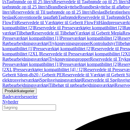
l/s
Tagbrønde op til 25 liter/s
Reservedele til Tagbrønde op til 25 liter/s
tagbrønde op til 25 liter/s
Brandbeskyttelse
Brandbeskyttelse til afløbs
liter/s
Reservedele til Til tagbrønde op til 25 liter/s
Beslag
Befæstigelse
beslag
Konventionelle tagafløb
Tagbrønde
Reservedele til Tagbrønde
Da
FlowFit
Reservedele til Værktøjer til Geberit FlowFit
Håndpresseværkt
kompatibilitet [2]
Reservedele til Presseværktøjer kompatibilitet [2]
Rør
værktøj
Tilbehør
Reservedele til Tilbehør
Værktøj til Geberit Mepla
Rese
Presseværktøj kompatibilitet [1]
Presseværktøj kompatibilitet [2]
Reserv
Rørbearbejdningsværktøj
Trykprøvningspropper
Kontroludstyr
Tilbehø
kompatibilitet [1]
Presseværktøj kompatibilitet [2]
Reservedele til Press
kompatibilitet [2XL]
Reservedele til Presseværktøj kompatibilitet [2X
Rørbearbejdningsværktøj
Trykprøvningspropper
Reservedele til Tryk
Presseværktøj kompatibilitet [1]
Presseværktøj kompatibilitet [2]
Reserv
[2XL]
Presseværktøjer kompatibilitet [4] / [2]
Reservedele til Presseværk
Geberit Silent-db20 / Geberit PE
Reservedele til Værktøj til Geberit S
elektrosvejseværktøj
Spejlsvejsningsværktøj
Reservedele til Spejlsvejs
Rørbearbejdningsværktøj
Tilbehør til rørbearbejdningsværktøj
Reserved
Produktkategorier
Badeværelsesserier
Nyheder