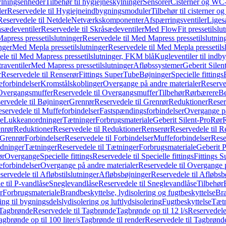
ylningsenheder
Tilbehør til hygiejneskylninger
Sensorer
Cisterner og WC-
er
Reservedele til Hygiejneindbygningsmoduler
Tilbehør til cisterner 
Reservedele til Netdele
Netværkskomponenter
Afspærringsventiler
Liges
sædeventiler
Reservedele til Skråsædeventiler
Med FlowFit pressetilslut
press pressetilslutninger
Reservedele til Med Mapress pressetilslutnin
nger
Med Mepla pressetilslutninger
Reservedele til Med Mepla pressetils
le til Med Mapress pressetilslutninger, FKM blå
Kugleventiler til indb
raventiler
Med Mapress pressetilslutninger
Afløbssystemer
Geberit Silen
r
Reservedele til Renserør
Fittings SuperTube
Bøjninger
Specielle fittings
eforbindelser
Kromstålskoblinger
Overgange på andre materialer
Reserve
Overgangsmuffer
Reservedele til Overgangsmuffer
Tilbehør
Rørbærere
Be
ervedele til Bøjninger
Grenrør
Reservedele til Grenrør
Reduktioner
Reser
servedele til Muffeforbindelser
Fastspændingsforbindelser
Overgange p
e
Lukkeanordninger
Tætninger
Forbrugsmateriale
Geberit Silent-Pro
Rør
R
enrør
Reduktioner
Reservedele til Reduktioner
Renserør
Reservedele til R
 Grenrør
Forbindelser
Reservedele til Forbindelser
Muffeforbindelser
Rese
dninger
Tætninger
Reservedele til Tætninger
Forbrugsmateriale
Geberit 
ør
Overgange
Specielle fittings
Reservedele til Specielle fittings
Fittings 
eforbindelser
Overgange på andre materialer
Reservedele til Overgange 
servedele til Afløbstilslutninger
Afløbsbøjninger
Reservedele til Afløbsb
e til P-vandlåse
Sneglevandlåse
Reservedele til Sneglevandlåse
Tilbehør
r
Forbrugsmateriale
Brandbeskyttelse, lydisolering og fugtbeskyttelse
Bra
ring til bygningsdelslydisolering og luftlydsisolering
Fugtbeskyttelse
Tætn
Tagbrønde
Reservedele til Tagbrønde
Tagbrønde op til 12 l/s
Reservedele 
agbrønde op til 100 liter/s
Tagbrønde til render
Reservedele til Tagbrønde