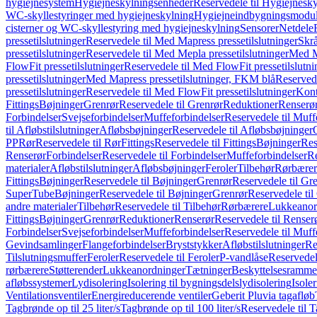
hygiejnesystem
Hygiejneskylningsenheder
Reservedele til Hygiejnesk
WC-skyllestyringer med hygiejneskylning
Hygiejneindbygningsmodul
cisterner og WC-skyllestyring med hygiejneskylning
Sensorer
Netdele
pressetilslutninger
Reservedele til Med Mapress pressetilslutninger
Skrå
pressetilslutninger
Reservedele til Med Mepla pressetilslutninger
Med Ma
FlowFit pressetilslutninger
Reservedele til Med FlowFit pressetilslutni
pressetilslutninger
Med Mapress pressetilslutninger, FKM blå
Reservede
pressetilslutninger
Reservedele til Med FlowFit pressetilslutninger
Kont
Fittings
Bøjninger
Grenrør
Reservedele til Grenrør
Reduktioner
Renserø
Forbindelser
Svejseforbindelser
Muffeforbindelser
Reservedele til Muff
til Afløbstilslutninger
Afløbsbøjninger
Reservedele til Afløbsbøjninger
PP
Rør
Reservedele til Rør
Fittings
Reservedele til Fittings
Bøjninger
Res
Renserør
Forbindelser
Reservedele til Forbindelser
Muffeforbindelser
Re
materialer
Afløbstilslutninger
Afløbsbøjninger
Feroler
Tilbehør
Rørbærer
Fittings
Bøjninger
Reservedele til Bøjninger
Grenrør
Reservedele til Gr
SuperTube
Bøjninger
Reservedele til Bøjninger
Grenrør
Reservedele til
andre materialer
Tilbehør
Reservedele til Tilbehør
Rørbærere
Lukkeanor
Fittings
Bøjninger
Grenrør
Reduktioner
Renserør
Reservedele til Renser
Forbindelser
Svejseforbindelser
Muffeforbindelser
Reservedele til Muff
Gevindsamlinger
Flangeforbindelser
Bryststykker
Afløbstilslutninger
Re
Tilslutningsmuffer
Feroler
Reservedele til Feroler
P-vandlåse
Reservedel
rørbærere
Støtterender
Lukkeanordninger
Tætninger
Beskyttelsesramme
afløbssystemer
Lydisolering
Isolering til bygningsdelslydisolering
Isole
Ventilationsventiler
Energireducerende ventiler
Geberit Pluvia tagafløb
Tagbrønde op til 25 liter/s
Tagbrønde op til 100 liter/s
Reservedele til T