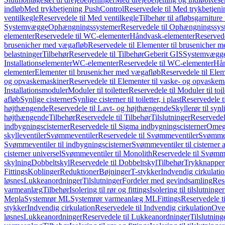
indløb
Med trykbetjening PushControl
Reservedele til Med trykbetjen
ventilkegle
Reservedele til Med ventilkegle
Tilbehør til afløbsgarniture 
Systemvægge
Ophængningssystemer
Reservedele til Ophængningssys
elementer
Reservedele til WC-elementer
Håndvask-elementer
Reserved
brusenicher med vægafløb
Reservedele til Elementer til brusenicher 
belastninger
Tilbehør
Reservedele til Tilbehør
Geberit GIS
Systemvægg
Installationselementer
WC-elementer
Reservedele til WC-elementer
Hån
elementer
Elementer til brusenicher med vægafløb
Reservedele til Ele
og opvaskemaskiner
Reservedele til Elementer til vaske- og opvaskem
Installationsmoduler
Moduler til toiletter
Reservedele til Moduler til toil
afløb
Synlige cisterner
Synlige cisterner til toiletter, i plast
Reservedele til
højthængende
Reservedele til Lavt- og højthængende
Skyllerør til synl
højthængende
Tilbehør
Reservedele til Tilbehør
Tilslutninger
Reservedele
indbygningscisterner
Reservedele til Sigma indbygningscisterner
Omega
skylleventiler
Svømmeventiler
Reservedele til Svømmeventiler
Svømmeve
Svømmeventiler til indbygningscisterner
Svømmeventiler til cisterner 
cisterner universel
Svømmeventiler til Monolith
Reservedele til Svømme
skylning
Dobbeltskyl
Reservedele til Dobbeltskyl
Tilbehør
Trykknapper
Fittings
Koblinger
Reduktioner
Bøjninger
T-stykker
Indvendig cirkulati
løsnes
Lukkeanordninger
Tilslutninger
Fordeler med gevindsamling
Res
varmeanlæg
Tilbehør
Isolering til rør og fittings
Isolering til tilslutninger
Mepla
Systemrør ML
Systemrør varmeanlæg ML
Fittings
Reservedele ti
stykker
Indvendig cirkulation
Reservedele til Indvendig cirkulation
Over
løsnes
Lukkeanordninger
Reservedele til Lukkeanordninger
Tilslutning