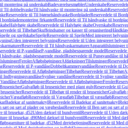
il montering på underskab
Badeværelsesmøbler
Underskabe
Reservedele
il Til dobbeltvaske
Til håndvaske til montering på underskab
Reservedele
ske
Reservedele til Til hjørnehåndvaske
Bordplader
Reservedele til Bord
il bordplademontering firkantet
Reservedele til Til håndvaske til bordpla
skabe
Halvhøje skabe
Reservedele til Halvhøje skabe
Overskabe
Reserved
ervedele til Tilbehør
Skuffeindsatser og kasser til organisering
Håndklæd
Spejle og spejlskabe
Spejle
Reservedele til Spejle
Med integreret belysni
lysning
Uden integreret belysning
Reservedele til Uden integreret belysn
askarmaturer
Reservedele til Til håndvaskarmaturer
Apparattilslutninger 
ervedele til P-vandlåse
P-vandlåse, pladsbesparende model
Reservedele 
il håndvaske, pladsbesparende model
Reservedele til Pungvandlåse til 
lslutninger
Feroler
Afløbsbøjninger
Afdækninger
Tilslutninger
Reservedele
se
Reservedele til P-vandlåse
Dobbeltkammervandlåse
Reservedele til 
inger
Reservedele til Afløbsbøjninger
Tilbehør
Reservedele til Tilbehør
Af
til Indbygningsvandlåse
Synlige vandlåse
Reservedele til Synlige vandlå
l Vandlåse
Afløbsbøjninger
Reservedele til Afløbsbøjninger
Feroler
Reserv
Brusenicher
Gulvafløb til brusenicher med plant gulv
Reservedele til Gu
l brusenicher
Reservedele til Tilbehør til render til brusenicher
Gulvafløb t
enicher
Vægafløb
Reservedele til Vægafløb
Tilbehør til vægafløb
Reservede
kar
Badekar af sanitetsakryl
Reservedele til Badekar af sanitetsakryl
Rekt
 sæt og sæt af plader og vægbeslag
Reservedele til Ben sæt og sæt af 
e til brusekar, d52
Uden dæksel til bundventil
Reservedele til Uden dæks
ture til brusekar, d90
Med dæksel til bundventil
Reservedele til Med dæks
fløbsgarniture til badekar, d52
Med drejebetjening
Reservedele til Med d
vedele til Med drejebetjening og indløb
Slutmontagesæt til drejebetjeni