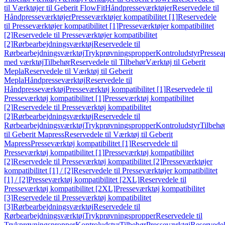
til Værktøjer til Geberit FlowFit
Håndpresseværktøjer
Reservedele til
Håndpresseværktøjer
Presseværktøjer kompatibilitet [1]
Reservedele
til Presseværktøjer kompatibilitet [1]
Presseværktøjer kompatibilitet
[2]
Reservedele til Presseværktøjer kompatibilitet
[2]
Rørbearbejdningsværktøj
Reservedele til
Rørbearbejdningsværktøj
Trykprøvningspropper
Kontroludstyr
Pressea
med værktøj
Tilbehør
Reservedele til Tilbehør
Værktøj til Geberit
Mepla
Reservedele til Værktøj til Geberit
Mepla
Håndpresseværktøj
Reservedele til
Håndpresseværktøj
Presseværktøj kompatibilitet [1]
Reservedele til
Presseværktøj kompatibilitet [1]
Presseværktøj kompatibilitet
[2]
Reservedele til Presseværktøj kompatibilitet
[2]
Rørbearbejdningsværktøj
Reservedele til
Rørbearbejdningsværktøj
Trykprøvningspropper
Kontroludstyr
Tilbehø
til Geberit Mapress
Reservedele til Værktøj til Geberit
Mapress
Presseværktøj kompatibilitet [1]
Reservedele til
Presseværktøj kompatibilitet [1]
Presseværktøj kompatibilitet
[2]
Reservedele til Presseværktøj kompatibilitet [2]
Presseværktøjer
kompatibilitet [1] / [2]
Reservedele til Presseværktøjer kompatibilitet
[1] / [2]
Presseværktøj kompatibilitet [2XL]
Reservedele til
Presseværktøj kompatibilitet [2XL]
Presseværktøj kompatibilitet
[3]
Reservedele til Presseværktøj kompatibilitet
[3]
Rørbearbejdningsværktøj
Reservedele til
Rørbearbejdningsværktøj
Trykprøvningspropper
Reservedele til
Trykprøvningspropper
Kontroludstyr
Tilbehør
Presseværktøj
Reservede