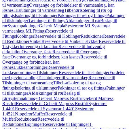
til varmeanlæg
Overgange og forbindelser til varmeanlæg, kan
løsnes
Tilslutninger til varmeanlæg
Tilbehør
Isolering til rør og
fittings
Isolering til tilslutninger
Pakninger til rør og fittings
Pakninger
til tilslutninger
Tætninger til fittings
Afdækninger til rør
Beslag til
rør
Systempakninger
Geberit Mepla
Systemrør ML
Systemrør
varmeanlæg ML
Fittings
Reservedele til
Fittings
Koblinger
Reservedele til Koblinger
Reduktioner
Reservedele
til Reduktioner
Vinkel
Reservedele til Vinkel
T-stykker
Reservedele til
T-stykker
Indvendig cirkulation
Reservedele til Indvendig
cirkulation
Overgange, faste
Reservedele til Overgange,
faste
Overgange og forbindelser, kan løsnes
Reservedele til
Overgange og forbindelser, kan
løsnes
Lukkeanordninger
Reservedele til
Lukkeanordninger
Tilslutninger
Reservedele til Tilslutninger
Fordeler
med gevindsamling
Tilslutninger til varmeanlæg
Reservedele til
Tilslutninger til varmeanlæg
Tilbehør
Isolering til rør og
fittings
Isolering til tilslutninger
Pakninger til rør og fittings
Pakninger
til tilslutninger
Afdækninger til rør
Beslag til
rør
Systempakninger
Geberit Mapress Rustfrit
Geberit Mapress
Rustfrit
Reservedele til Geberit Mapress Rustfrit
Systemrør
1.4401
Reservedele til Systemrør 1.4401
Systemrør
1.4521
Nippelrør
Muffer
Reservedele til
Muffer
Reduktioner
Reservedele til
Reduktioner
Bøjninger
Reservedele til Bøjninger
T-