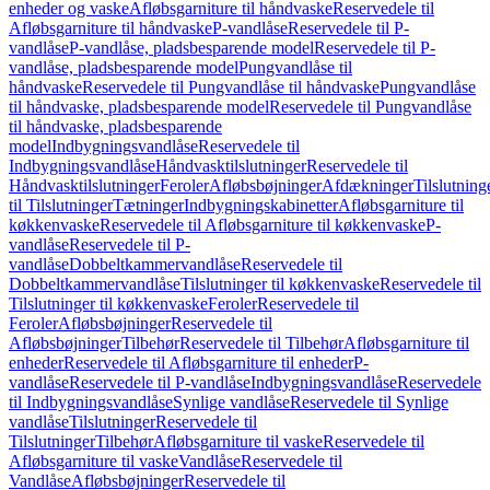
enheder og vaske
Afløbsgarniture til håndvaske
Reservedele til
Afløbsgarniture til håndvaske
P-vandlåse
Reservedele til P-
vandlåse
P-vandlåse, pladsbesparende model
Reservedele til P-
vandlåse, pladsbesparende model
Pungvandlåse til
håndvaske
Reservedele til Pungvandlåse til håndvaske
Pungvandlåse
til håndvaske, pladsbesparende model
Reservedele til Pungvandlåse
til håndvaske, pladsbesparende
model
Indbygningsvandlåse
Reservedele til
Indbygningsvandlåse
Håndvasktilslutninger
Reservedele til
Håndvasktilslutninger
Feroler
Afløbsbøjninger
Afdækninger
Tilslutning
til Tilslutninger
Tætninger
Indbygningskabinetter
Afløbsgarniture til
køkkenvaske
Reservedele til Afløbsgarniture til køkkenvaske
P-
vandlåse
Reservedele til P-
vandlåse
Dobbeltkammervandlåse
Reservedele til
Dobbeltkammervandlåse
Tilslutninger til køkkenvaske
Reservedele til
Tilslutninger til køkkenvaske
Feroler
Reservedele til
Feroler
Afløbsbøjninger
Reservedele til
Afløbsbøjninger
Tilbehør
Reservedele til Tilbehør
Afløbsgarniture til
enheder
Reservedele til Afløbsgarniture til enheder
P-
vandlåse
Reservedele til P-vandlåse
Indbygningsvandlåse
Reservedele
til Indbygningsvandlåse
Synlige vandlåse
Reservedele til Synlige
vandlåse
Tilslutninger
Reservedele til
Tilslutninger
Tilbehør
Afløbsgarniture til vaske
Reservedele til
Afløbsgarniture til vaske
Vandlåse
Reservedele til
Vandlåse
Afløbsbøjninger
Reservedele til