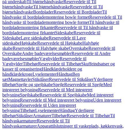
på underskab
Til hjørnehåndvaske
Reservedele til Til
hjørnehåndvaske
Til hjørnehåndvaske
Reservedele til Til
hjørnehåndvaske
Bordplader
Reservedele til Bordplader
Til
håndvaske til bordplademontering bowle formet
Reservedele til Til
håndvaske til bordplademontering bowle formet
Til håndvaske til
bordplademontering firkantet
Reservedele til Til håndvaske til
bordplademontering firkantet
Sideskabe
Reservedele til
Sideskabe
Lave sideskabe
Reservedele til Lave
sideskabe
Højskabe
Reservedele til Højskabe
Halvhøje
skabe
Reservedele til Halvhøje skabe
Overskabe
Reservedele til
Overskabe
Andre badeværelsesmøbler
Reservedele til Andre
badeværelsesmøbler
Væghylder
Reservedele til
Væghylder
Tilbehør
Reservedele til Tilbehør
Skuffeindsatser og
kasser til organisering
Håndklædeholdere og
håndklædekroge
Lyselementer
Håndtag
Ben
sæt
Magnettavler
Stikdåser
Reservedele til Stikdåser
Yderligere
tilbehør
Spejle og spejlskabe
Spejle
Reservedele til Spejle
Med
integreret belysning
Reservedele til Med integreret
belysning
Spejlskabe
Reservedele til Spejlskabe
Med integreret
belysning
Reservedele til Med integreret belysning
Uden integreret
belysning
Reservedele til Uden integreret
belysning
Tilbehør
Lyselementer
Håndtag
Yderligere
tilbehør
Stikdåser
Armaturer
Tilbehør
Reservedele til Tilbehør
Til
håndvaskarmaturer
Reservedele til Til
håndvaskarmaturer
Apparattilslutninger til vaskeplads, køkkenvask,