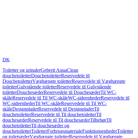
DK
Toiletter og urinaler
Geberit AquaClean
douchetoiletter
Douchetoiletter
Reservedele til
Douchetoiletter
Væghængte toiletter
Reservedele til Væghængte
toiletter
Gulvstående toiletter
Reservedele til Gulvstående
toiletter
Douchesæder
Reservedele til Douchesæder
Til WC-
skåle
Reservedele til Til WC-skåle
WC-sideenheder
Reservedele til
WC-sideenheder
Til WC-skåle
Reservedele til Til WC-
skåle
Designplader
Reservedele til Designplader
Til
douchetoiletter
Reservedele til Til douchetoiletter
Til
douchesæder
Reservedele til Til douchesæder
Tilbehør
Til
douchetoiletter
Til douchesæder og
douchetoiletter
Toiletter
Forbrugsmateriale
Funktionsenheder
Toiletter
og toiletsæder
Væghængte toiletter
Reservedele til Væghængte