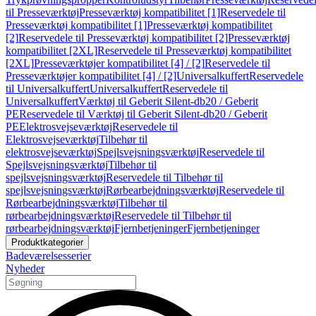
til Presseværktøj
Presseværktøj kompatibilitet [1]
Reservedele til
Presseværktøj kompatibilitet [1]
Presseværktøj kompatibilitet
[2]
Reservedele til Presseværktøj kompatibilitet [2]
Presseværktøj
kompatibilitet [2XL]
Reservedele til Presseværktøj kompatibilitet
[2XL]
Presseværktøjer kompatibilitet [4] / [2]
Reservedele til
Presseværktøjer kompatibilitet [4] / [2]
Universalkuffert
Reservedele
til Universalkuffert
Universalkuffert
Reservedele til
Universalkuffert
Værktøj til Geberit Silent-db20 / Geberit
PE
Reservedele til Værktøj til Geberit Silent-db20 / Geberit
PE
Elektrosvejseværktøj
Reservedele til
Elektrosvejseværktøj
Tilbehør til
elektrosvejseværktøj
Spejlsvejsningsværktøj
Reservedele til
Spejlsvejsningsværktøj
Tilbehør til
spejlsvejsningsværktøj
Reservedele til Tilbehør til
spejlsvejsningsværktøj
Rørbearbejdningsværktøj
Reservedele til
Rørbearbejdningsværktøj
Tilbehør til
rørbearbejdningsværktøj
Reservedele til Tilbehør til
rørbearbejdningsværktøj
Fjernbetjeninger
Fjernbetjeninger
Produktkategorier
Badeværelsesserier
Nyheder