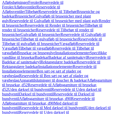
Afløbsbøjninger
Feroler
Reservedele til
Feroler
Afløbsventiler
Reservedele til
Afløbsventiler
Tilbehør
Reservedele til Tilbehør
Bruseniche og
badekar
Brusenicher
Gulvafløb til brusenicher med plant
gulv
Reservedele til Gulvafløb til brusenicher med plant gulv
Render
til brusenicher
Reservedele til Render til brusenicher
Tilbehør til
render til brusenicher
Reservedele til Tilbehør til render til
brusenicher
Gulvafløb til brusenicher
Reservedele til Gulvafløb til
brusenicher
Tilbehør til gulvafløb til brusenicher
Reservedele til
Tilbehør til gulvafløb til brusenicher
Vægafløb
Reservedele til
Vægafløb
Tilbehør til vægafløb
Reservedele til Tilbehør til
vægafløb
Brusekar og brusegulve
Installationselementer
Specifikke
vandlåse til brusekar
Badekar
Badekar af sanitetsakryl
Reservedele til
Badekar af sanitetsakryl
Rektangulære badekar
Reservedele til
Rektangulære badekar
Installationselementer
Reservedele til
Installationselementer
Ben sæt og sæt af plader og
vægbeslag
Reservedele til Ben sæt og sæt af plader og
vægbeslag
Apparattilslutninger til doucher & badekar
Afløbsgarniture
til brusekar, d52
Reservedele til Afløbsgarniture til brusekar,
d52
Uden dæksel til bundventil
Reservedele til Uden dæksel til
bundventil
Dæksel til bundventil
Reservedele til Dæksel til
bundventil
Afløbsgarniture til brusekar, d90
Reservedele til
Afløbsgarniture til brusekar, d90
Med dæksel til
bundventil
Reservedele til Med dæksel til bundventil
Uden dæksel til
bundventil
Reservedele til Uden dæksel til