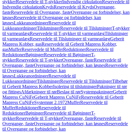
stykker
Reservedele til T-stykker
Indvendig cirkulation
Reservedele til
Indvendig cirkulation
Kryds
Reservedele til Kryds
Overgange,
faste
Reservedele til Overgange, faste
Overgange og forbindelser, kan
løsnes
Reservedele til Overgange og forbindelser, kan
løsnes
Lukkeanordninger
Reservedele til
Lukkeanordninger
Tilslutninger
Reservedele til Tilslutninger
T-stykker
til varmeanlæg
Reservedele til T-stykker til varmeanlæg
Tilslutninger
til varmeanlæg
Reservedele til Tilslutninger til varmeanlæg
Geberit
Mapress Kobber, gas
Reservedele til Geberit Mapress Kobber,
gas
Muffer
Reservedele til Muffer
Reduktioner
Reservedele til
Reduktioner
Bøjninger
Reservedele til Bøjninger
T-
stykker
Reservedele til T-stykker
Overgange, faste
Reservedele til
Overgange, faste
Overgange og forbindelser, kan løsnes
Reservedele
til Overgange og forbindelser, kan
løsnes
Lukkeanordninger
Reservedele til
Lukkeanordninger
Tilslutninger
Reservedele til Tilslutninger
Tilbehør
til Geberit Mapress Kobber
Isolering til tilslutninger
Pakninger til rør
og fittings
Afdækninger til rør
Beslag til rør
Systempakninger
Geberit
Mapress CuNiFe
Geberit Mapress CuNiFe
Reservedele til Geberit
Mapress CuNiFe
Systemrør 2.1972
Muffer
Reservedele til
Muffer
Reduktioner
Reservedele til
Reduktioner
Bøjninger
Reservedele til Bøjninger
T-
stykker
Reservedele til T-stykker
Overgange, faste
Reservedele til
Overgange, faste
Overgange og forbindelser, kan løsnes
Reservedele
til Overgange og forbindelser, kan