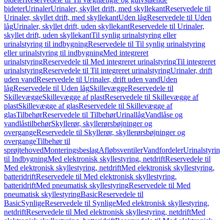
bideter
Urinaler
Urinaler, skyllet drift, med skyllekant
Reservedele til
Urinaler, skyllet drift, med skyllekant
Uden låg
Reservedele til Uden
låg
Urinaler, skyllet drift, uden skyllekant
Reservedele til Urinaler,
skyllet drift, uden skyllekant
Til synlig urinalstyring eller
urinalstyring til indbygning
Reservedele til Til synlig urinalstyring
eller urinalstyring til indbygning
Med integreret
urinalstyring
Reservedele til Med integreret urinalstyring
Til integreret
urinalstyring
Reservedele til Til integreret urinalstyring
Urinaler, drift
uden vand
Reservedele til Urinaler, drift uden vand
Uden
låg
Reservedele til Uden låg
Skillevægge
Reservedele til
Skillevægge
Skillevægge af plast
Reservedele til Skillevægge af
plast
Skillevægge af glas
Reservedele til Skillevægge af
glas
Tilbehør
Reservedele til Tilbehør
Urinallåg
Vandlåse og
vandlåstilbehør
Skyllerør, skyllerørsbøjninger og
overgange
Reservedele til Skyllerør, skyllerørsbøjninger og
overgange
Tilbehør til
sprøjtehoved
Monteringsbeslag
Afløbsventiler
Vandfordeler
Urinalstyri
til Indbygning
Med elektronisk skyllestyring, netdrift
Reservedele til
Med elektronisk skyllestyring, netdrift
Med elektronisk skyllestyring,
batteridrift
Reservedele til Med elektronisk skyllestyring,
batteridrift
Med pneumatisk skyllestyring
Reservedele til Med
pneumatisk skyllestyring
Basic
Reservedele til
Basic
Synlige
Reservedele til Synlige
Med elektronisk skyllestyring,
netdrift
Reservedele til Med elektronisk skyllestyring, netdrift
Med