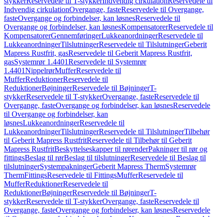
stykker
Reservedele til T-stykker
Indvendig cirkulation
Reservedele til
Indvendig cirkulation
Overgange, faste
Reservedele til Overgange,
faste
Overgange og forbindelser, kan løsnes
Reservedele til
Overgange og forbindelser, kan løsnes
Kompensatorer
Reservedele til
Kompensatorer
Gennemføringer
Lukkeanordninger
Reservedele til
Lukkeanordninger
Tilslutninger
Reservedele til Tilslutninger
Geberit
Mapress Rustfrit, gas
Reservedele til Geberit Mapress Rustfrit,
gas
Systemrør 1.4401
Reservedele til Systemrør
1.4401
Nippelrør
Muffer
Reservedele til
Muffer
Reduktioner
Reservedele til
Reduktioner
Bøjninger
Reservedele til Bøjninger
T-
stykker
Reservedele til T-stykker
Overgange, faste
Reservedele til
Overgange, faste
Overgange og forbindelser, kan løsnes
Reservedele
til Overgange og forbindelser, kan
løsnes
Lukkeanordninger
Reservedele til
Lukkeanordninger
Tilslutninger
Reservedele til Tilslutninger
Tilbehør
til Geberit Mapress Rustfrit
Reservedele til Tilbehør til Geberit
Mapress Rustfrit
Beskyttelseskapper til rørender
Pakninger til rør og
fittings
Beslag til rør
Beslag til tilslutninger
Reservedele til Beslag til
tilslutninger
Systempakninger
Geberit Mapress Therm
Systemrør
Therm
Fittings
Reservedele til Fittings
Muffer
Reservedele til
Muffer
Reduktioner
Reservedele til
Reduktioner
Bøjninger
Reservedele til Bøjninger
T-
stykker
Reservedele til T-stykker
Overgange, faste
Reservedele til
Overgange, faste
Overgange og forbindelser, kan løsnes
Reservedele