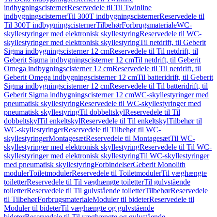
indbygningscisterner
Reservedele til Til Twinline
indbygningscisterner
Til 300T indbygningscisterner
Reservedele til
Til 300T indbygningscisterner
Tilbehør
Forbrugsmateriale
WC-
skyllestyringer med elektronisk skyllestyring
Reservedele til WC-
skyllestyringer med elektronisk skyllestyring
Til netdrift, til Geberit
Sigma indbygningscisterner 12 cm
Reservedele til Til netdrift, til
Geberit Sigma indbygningscisterner 12 cm
Til netdrift, til Geberit
Omega indbygningscisterner 12 cm
Reservedele til Til netdrift, til
Geberit Omega indbygningscisterner 12 cm
Til batteridrift, til Geberit
Sigma indbygningscisterner 12 cm
Reservedele til Til batteridrift, til
Geberit Sigma indbygningscisterner 12 cm
WC-skyllestyringer med
pneumatisk skyllestyring
Reservedele til WC-skyllestyringer med
pneumatisk skyllestyring
Til dobbeltskyl
Reservedele til Til
dobbeltskyl
Til enkeltskyl
Reservedele til Til enkeltskyl
Tilbehør til
WC-skyllestyringer
Reservedele til Tilbehør til WC-
skyllestyringer
Montagesæt
Reservedele til Montagesæt
Til WC-
skyllestyringer med elektronisk skyllestyring
Reservedele til Til WC-
skyllestyringer med elektronisk skyllestyring
Til WC-skyllestyringer
med pneumatisk skyllestyring
Forbindelser
Geberit Monolith
moduler
Toiletmoduler
Reservedele til Toiletmoduler
Til væghængte
toiletter
Reservedele til Til væghængte toiletter
Til gulvstående
toiletter
Reservedele til Til gulvstående toiletter
Tilbehør
Reservedele
til Tilbehør
Forbrugsmateriale
Moduler til bideter
Reservedele til
Moduler til bideter
Til væghængte og gulvstående
bideter
Reservedele til Til væghængte og gulvstående