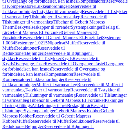
til Overgange og forbindelser, kan løsnes
Kompensatorer
Reservedele
til Kompensatorer
Lukkeanordninger
Reservedele til
Lukkeanordninger
T-stykker til varmeanlæg
Reservedele til T-stykker
til varmeanlæg
Tilslutninger til varmeanlæg
Reservedele til
Tilslutninger til varmeanlæg
Tilbehør til Geberit Mapress
Therm
Beskyttelseskapper til rørender
Systempakninger
Beslag til
rør
Geberit Mapress El-Forzinket
Geberit Mapress El-
Forzinket
Reservedele til Geberit Mapress El-Forzinket
Systemrør
1.0034
Systemrør 1.0215
Nippelrør
Muffer
Reservedele til
Muffer
Reduktioner
Reservedele til
Reduktioner
Bøjninger
Reservedele til Bøjninger
T-
stykker
Reservedele til T-stykker
Kryds
Reservedele til
Kryds
Overgange, faste
Reservedele til Overgange, faste
Overgange
og forbindelser, kan løsnes
Reservedele til Overgange og
forbindelser, kan løsnes
Kompensatorer
Reservedele til
Kompensatorer
Lukkeanordninger
Reservedele til
Lukkeanordninger
Muffer til varmeanlæg
Reservedele til Muffer til
varmeanlæg
T-stykker til varmeanlæg
Reservedele til T-stykker til
varmeanlæg
Tilslutninger til varmeanlæg
Reservedele til Tilslutninger
til varmeanlæg
Tilbehør til Geberit Mapress El-Forzinket
Pakninger
til rør og fittings
Afdækninger til rør
Beslag til rør
Beslag til
tilslutninger
Systempakninger
Geberit Mapress Kobber
Geberit
Mapress Kobber
Reservedele til Geberit Mapress
Kobber
Muffer
Reservedele til Muffer
Reduktioner
Reservedele til
Reduktioner
Bøjninger
Reservedele til Bøjninger
T-