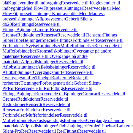
blå
Kugleventiler til indbygning
Reservedele til Kugleventiler til
indbygning
Med FlowFit pressetilslutninger
Reservedele til Med
FlowFit pressetilslutninger
Kontraventiler
Med Mapress
pressetilslutninger
Afløbssystemer
Geberit Silent-
db20
Rør
Fittings
Reservedele til
Fittings
Bøjninger
Grenrør
Reservedele til
Grenrør
Reduktioner
Renserør
Reservedele til Renserør
Fittings
SuperTube
Bøjninger
Specielle fittings
Forbindelser
Reservedele til
Forbindelser
Svejseforbindelser
Muffeforbindelser
Reservedele til
Muffeforbindelser
Kromstålskoblinger
Overgange på andre
materialer
Reservedele til Overgange på andre
materialer
Afløbstilslutninger
Reservedele til
Afløbstilslutninger
Afløbsbøjninger
Reservedele til
Afløbsbøjninger
Overgangsmuffer
Reservedele til
Overgangsmuffer
Tilbehør
Rørbærere
Beslag til
rørbærere
Tætninger
Forbrugsmateriale
Geberit Silent-
PP
Rør
Reservedele til Rør
Fittings
Reservedele til
Fittings
Bøjninger
Reservedele til Bøjninger
Grenrør
Reservedele til
Grenrør
Reduktioner
Reservedele til
Reduktioner
Renserør
Reservedele til
Renserør
Forbindelser
Reservedele til
Forbindelser
Muffeforbindelser
Reservedele til
Muffeforbindelser
Fastspændingsforbindelser
Overgange på andre
materialer
Afløbstilslutninger
Afløbsbøjninger
Feroler
Tilbehør
Rørbærer
Silent-Pro
Rør
Reservedele til Rør
Fittings
Reservedele til