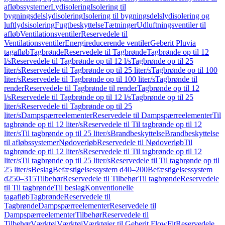
afløbssystemer
Lydisolering
Isolering til
bygningsdelslydisolering
Isolering til bygningsdelslydisolering og
luftlydsisolering
Fugtbeskyttelse
Tætninger
Udluftningsventiler til
afløb
Ventilationsventiler
Reservedele til
Ventilationsventiler
Energireducerende ventiler
Geberit Pluvia
tagafløb
Tagbrønde
Reservedele til Tagbrønde
Tagbrønde op til 12
l/s
Reservedele til Tagbrønde op til 12 l/s
Tagbrønde op til 25
liter/s
Reservedele til Tagbrønde op til 25 liter/s
Tagbrønde op til 100
liter/s
Reservedele til Tagbrønde op til 100 liter/s
Tagbrønde til
render
Reservedele til Tagbrønde til render
Tagbrønde op til 12
l/s
Reservedele til Tagbrønde op til 12 l/s
Tagbrønde op til 25
liter/s
Reservedele til Tagbrønde op til 25
liter/s
Dampspærreelementer
Reservedele til Dampspærreelementer
Til
tagbrønde op til 12 liter/s
Reservedele til Til tagbrønde op til 12
liter/s
Til tagbrønde op til 25 liter/s
Brandbeskyttelse
Brandbeskyttelse
til afløbssystemer
Nødoverløb
Reservedele til Nødoverløb
Til
tagbrønde op til 12 liter/s
Reservedele til Til tagbrønde op til 12
liter/s
Til tagbrønde op til 25 liter/s
Reservedele til Til tagbrønde op til
25 liter/s
Beslag
Befæstigelsessystem d40–200
Befæstigelsessystem
d250–315
Tilbehør
Reservedele til Tilbehør
Til tagbrønde
Reservedele
til Til tagbrønde
Til beslag
Konventionelle
tagafløb
Tagbrønde
Reservedele til
Tagbrønde
Dampspærreelementer
Reservedele til
Dampspærreelementer
Tilbehør
Reservedele til
Tilbehør
Værktøj
Værktøj
Værktøjer til Geberit FlowFit
Reservedele