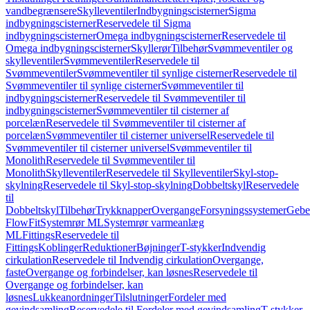
vandbegrænsere
Skylleventiler
Indbygningscisterner
Sigma
indbygningscisterner
Reservedele til Sigma
indbygningscisterner
Omega indbygningscisterner
Reservedele til
Omega indbygningscisterner
Skyllerør
Tilbehør
Svømmeventiler og
skylleventiler
Svømmeventiler
Reservedele til
Svømmeventiler
Svømmeventiler til synlige cisterner
Reservedele til
Svømmeventiler til synlige cisterner
Svømmeventiler til
indbygningscisterner
Reservedele til Svømmeventiler til
indbygningscisterner
Svømmeventiler til cisterner af
porcelæn
Reservedele til Svømmeventiler til cisterner af
porcelæn
Svømmeventiler til cisterner universel
Reservedele til
Svømmeventiler til cisterner universel
Svømmeventiler til
Monolith
Reservedele til Svømmeventiler til
Monolith
Skylleventiler
Reservedele til Skylleventiler
Skyl-stop-
skylning
Reservedele til Skyl-stop-skylning
Dobbeltskyl
Reservedele
til
Dobbeltskyl
Tilbehør
Trykknapper
Overgange
Forsyningssystemer
Geber
FlowFit
Systemrør ML
Systemrør varmeanlæg
ML
Fittings
Reservedele til
Fittings
Koblinger
Reduktioner
Bøjninger
T-stykker
Indvendig
cirkulation
Reservedele til Indvendig cirkulation
Overgange,
faste
Overgange og forbindelser, kan løsnes
Reservedele til
Overgange og forbindelser, kan
løsnes
Lukkeanordninger
Tilslutninger
Fordeler med
gevindsamling
Reservedele til Fordeler med gevindsamling
T-stykker