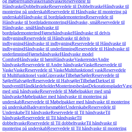
og møbler
Håndvaske
Håndvaske
Reservedele til
Håndvaske
Dobbeltvaske
Reservedele til Dobbeltvaske
Håndvaske til
montering på underskab
Reservedele til Håndvaske til montering på
underskab
Håndvaske til bordplademontering
Reservedele til
Håndvaske til bordplademontering
Håndvaske, små
Reservedele til
Håndvaske, små
Håndvaske til
bordplademontering
Hjørnehåndvaske
Håndvaske til delvis
indbygning
Reservedele til Håndvaske til delvis
indbygning
Håndvaske til indbygning
Reservedele til Håndvaske til
indbygning
Håndvaske til underlimning
Reservedele til Håndvaske til
underlimning
Hjørnehåndvaske
Håndvaske model
Comfort
Håndvaske til børn
Håndvaske
Vaskerender
Andre
håndvaske
Reservedele til Andre håndvaske
Vaske
Reservedele til
Vaske
Vaske
Reservedele til Vaske
Multifunktionel vask
Reservedele
til Multifunktionel vask
Gipsvaske
Tilbehør
Søjler
Reservedele til
Søjler
Halvsøjler
Reservedele til Halvsøjler
Tilbehør
Dæksel til
bundventil
Håndklædeholder
Monteringsbeslag
Dekorationsplader
Vægh
med små håndvaske
Reservedele til Møbelpakker med små
håndvaske
Møbelpakker med håndvaske til montering på
underskab
Reservedele til Møbelpakker med håndvaske til montering
på underskab
Badeværelsesmøbler
Underskabe
Reservedele til
Underskabe
Til håndvaske
Reservedele til Til håndvaske
Til
håndvaske
Reservedele til Til håndvaske
Til
dobbeltvaske
Reservedele til Til dobbeltvaske
Til håndvaske til
montering på underskab
Reservedele til Til håndvaske til montering