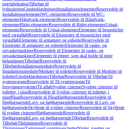
præfabrikation
Tilbehør til
lydisolering
Gipsbeklædninger
Installationselementer
Reservedele til
Installationselementer
WC-elementer
Reservedele til WC-
elementer
Håndvask-elementer
Reservedele til Håndvask-
elementer
Bidet-elementer
Reservedele til Bidet-elementer
Urinal-
elementer
Reservedele til Urinal-elementer
Elementer til brusenicher
med vægafløb
Reservedele til Elementer til brusenicher med
vægafløb
Elementer til armaturer og enheder
Reservedele til
Elementer til armaturer og enheder
Elementer til vaske- og
opvaskemaskiner
Reservedele til Elementer til vaske- og
opvaskemaskiner
Elementer til emner, som skal holde til store
belastninger
Tilbehør
Reservedele til
Tilbehør
Installationsmoduler
Reservedele til
Installationsmoduler
Moduler til toiletter
Reservedele til Moduler til
toiletter
Gipsbeklædninger
Tilbehør
Reservedele til Tilbehør
Til
systemvægge
Reservedele til Til systemvægge
Til
forsyningssystemer
Til afløb
Synlige cisterner
Synlige cisterner til
toiletter, i plast
Reservedele til Synlige cisterner til toiletter, i
plast
Påsat
Reservedele til Påsat
Højthængende
Reservedele til
Højthængende
Lavt- og højthængende
Reservedele til Lavt- og
højthængende
Skyllerør til synlige cisterner
Reservedele til Skyllerør
til synlige cisterner
Højthængende
Reservedele til
Højthængende
Lavt- og højthængende
Tilbehør
Reservedele til
Tilbehør
Tilslutninger
Reservedele til
Tilslutninger
Tætninger
Gummimanchetter
Nipler, rosetter og