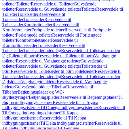
toiletter
Toiletter
Reservedele til Toiletter
Gulvstående
toiletter
Reservedele til Gulvstående toiletter
Toiletter
Reservedele til
Toiletter
Toiletsæder
Reservedele til
Toiletsæder
Toiletsæder
Reservedele til
Toiletsæder
Komforttoiletter
Reservedele til
Komforttoiletter
Forhøjede toiletter
Reservedele til Forhøjede
toiletter
Forlængede toiletter
Reservedele til Forlængede
toiletter
Komforttoiletsæder
Reservedele til
Komforttoiletsæder
Toiletsæder
Reservedele til
Toiletsæder
Toiletsæder uden låg
Reservedele til Toiletsæder uden
låg
Toiletter til børn
Reservedele til Toiletter til børn
Væghængte
toiletter
Reservedele til Væghængte toiletter
Gulvstående
toiletter
Reservedele til Gulvstående toiletter
Toiletsæder til
børn
Reservedele til Toiletsæder til børn
Toiletsæder
Reservedele til
Toiletsæder
Toiletsæder uden låg
Reservedele til Toiletsæder uden
låg
Bideter
Væghængte bideter
Reservedele til Væghængte
bideter
Gulvstående bideter
Tilbehør
Reservedele til
Tilbehør
Betjeningsplader og WC-
skyllestyringer
Betjeningsplader
Reservedele til Betjeningsplader
Til
Sigma indbygningscisterner
Reservedele til Til Sigma
indbygningscisterner
Til Omega indbygningscisterner
Reservedele til
Til Omega indbygningscisterner
Til Kappa
indbygningscisterner
Reservedele til Til Kappa
indbygningscisterner
Til Delta indbygningscisterner
Reservedele til
Til Delta indbygningscisterner
Til Twinline