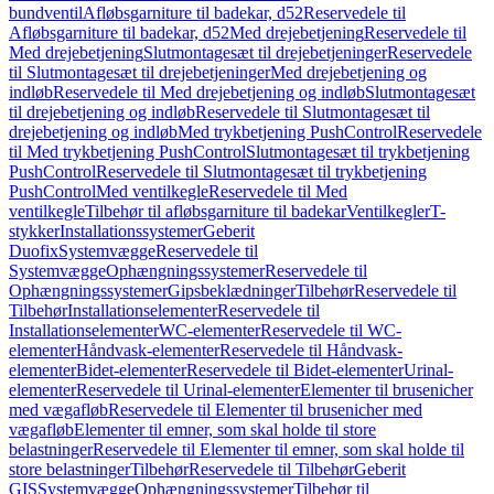
bundventil
Afløbsgarniture til badekar, d52
Reservedele til
Afløbsgarniture til badekar, d52
Med drejebetjening
Reservedele til
Med drejebetjening
Slutmontagesæt til drejebetjeninger
Reservedele
til Slutmontagesæt til drejebetjeninger
Med drejebetjening og
indløb
Reservedele til Med drejebetjening og indløb
Slutmontagesæt
til drejebetjening og indløb
Reservedele til Slutmontagesæt til
drejebetjening og indløb
Med trykbetjening PushControl
Reservedele
til Med trykbetjening PushControl
Slutmontagesæt til trykbetjening
PushControl
Reservedele til Slutmontagesæt til trykbetjening
PushControl
Med ventilkegle
Reservedele til Med
ventilkegle
Tilbehør til afløbsgarniture til badekar
Ventilkegler
T-
stykker
Installationssystemer
Geberit
Duofix
Systemvægge
Reservedele til
Systemvægge
Ophængningssystemer
Reservedele til
Ophængningssystemer
Gipsbeklædninger
Tilbehør
Reservedele til
Tilbehør
Installationselementer
Reservedele til
Installationselementer
WC-elementer
Reservedele til WC-
elementer
Håndvask-elementer
Reservedele til Håndvask-
elementer
Bidet-elementer
Reservedele til Bidet-elementer
Urinal-
elementer
Reservedele til Urinal-elementer
Elementer til brusenicher
med vægafløb
Reservedele til Elementer til brusenicher med
vægafløb
Elementer til emner, som skal holde til store
belastninger
Reservedele til Elementer til emner, som skal holde til
store belastninger
Tilbehør
Reservedele til Tilbehør
Geberit
GIS
Systemvægge
Ophængningssystemer
Tilbehør til