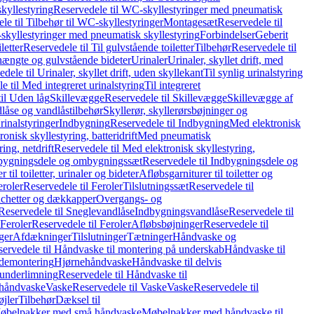
kyllestyring
Reservedele til WC-skyllestyringer med pneumatisk
le til Tilbehør til WC-skyllestyringer
Montagesæt
Reservedele til
skyllestyringer med pneumatisk skyllestyring
Forbindelser
Geberit
letter
Reservedele til Til gulvstående toiletter
Tilbehør
Reservedele til
hængte og gulvstående bideter
Urinaler
Urinaler, skyllet drift, med
dele til Urinaler, skyllet drift, uden skyllekant
Til synlig urinalstyring
e til Med integreret urinalstyring
Til integreret
il Uden låg
Skillevægge
Reservedele til Skillevægge
Skillevægge af
låse og vandlåstilbehør
Skyllerør, skyllerørsbøjninger og
rinalstyringer
Indbygning
Reservedele til Indbygning
Med elektronisk
onisk skyllestyring, batteridrift
Med pneumatisk
ing, netdrift
Reservedele til Med elektronisk skyllestyring,
bygningsdele og ombygningssæt
Reservedele til Indbygningsdele og
 til toiletter, urinaler og bideter
Afløbsgarniturer til toiletter og
eroler
Reservedele til Feroler
Tilslutningssæt
Reservedele til
hetter og dækkapper
Overgangs- og
Reservedele til Sneglevandlåse
Indbygningsvandlåse
Reservedele til
Feroler
Reservedele til Feroler
Afløbsbøjninger
Reservedele til
ger
Afdækninger
Tilslutninger
Tætninger
Håndvaske og
ervedele til Håndvaske til montering på underskab
Håndvaske til
ademontering
Hjørnehåndvaske
Håndvaske til delvis
 underlimning
Reservedele til Håndvaske til
 håndvaske
Vaske
Reservedele til Vaske
Vaske
Reservedele til
øjler
Tilbehør
Dæksel til
 Møbelpakker med små håndvaske
Møbelpakker med håndvaske til