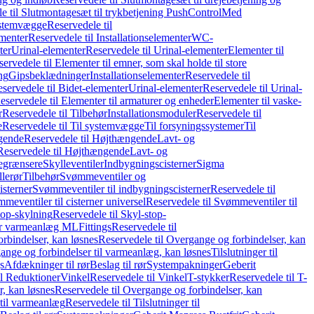
e til Slutmontagesæt til trykbetjening PushControl
Med
stemvægge
Reservedele til
ementer
Reservedele til Installationselementer
WC-
ter
Urinal-elementer
Reservedele til Urinal-elementer
Elementer til
ervedele til Elementer til emner, som skal holde til store
ing
Gipsbeklædninger
Installationselementer
Reservedele til
servedele til Bidet-elementer
Urinal-elementer
Reservedele til Urinal-
eservedele til Elementer til armaturer og enheder
Elementer til vaske-
r
Reservedele til Tilbehør
Installationsmoduler
Reservedele til
e
Reservedele til Til systemvægge
Til forsyningssystemer
Til
gende
Reservedele til Højthængende
Lavt- og
Reservedele til Højthængende
Lavt- og
begrænsere
Skylleventiler
Indbygningscisterner
Sigma
lerør
Tilbehør
Svømmeventiler og
isterner
Svømmeventiler til indbygningscisterner
Reservedele til
meventiler til cisterner universel
Reservedele til Svømmeventiler til
top-skylning
Reservedele til Skyl-stop-
r varmeanlæg ML
Fittings
Reservedele til
rbindelser, kan løsnes
Reservedele til Overgange og forbindelser, kan
ange og forbindelser til varmeanlæg, kan løsnes
Tilslutninger til
gs
Afdækninger til rør
Beslag til rør
Systempakninger
Geberit
il Reduktioner
Vinkel
Reservedele til Vinkel
T-stykker
Reservedele til T-
, kan løsnes
Reservedele til Overgange og forbindelser, kan
 til varmeanlæg
Reservedele til Tilslutninger til