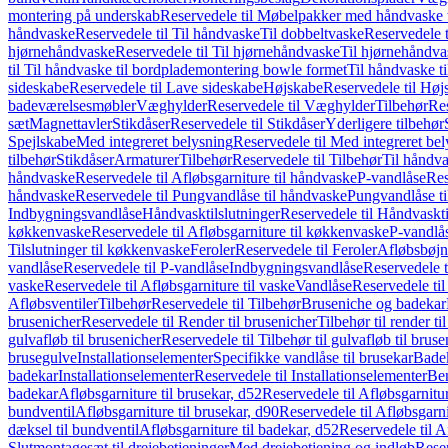
montering på underskab
Reservedele til Møbelpakker med håndvaske t
håndvaske
Reservedele til Til håndvaske
Til dobbeltvaske
Reservedele t
hjørnehåndvaske
Reservedele til Til hjørnehåndvaske
Til hjørnehåndva
til Til håndvaske til bordplademontering bowle formet
Til håndvaske t
sideskabe
Reservedele til Lave sideskabe
Højskabe
Reservedele til Høj
badeværelsesmøbler
Væghylder
Reservedele til Væghylder
Tilbehør
Res
sæt
Magnettavler
Stikdåser
Reservedele til Stikdåser
Yderligere tilbehør
Spejlskabe
Med integreret belysning
Reservedele til Med integreret be
tilbehør
Stikdåser
Armaturer
Tilbehør
Reservedele til Tilbehør
Til håndv
håndvaske
Reservedele til Afløbsgarniture til håndvaske
P-vandlåse
Res
håndvaske
Reservedele til Pungvandlåse til håndvaske
Pungvandlåse t
Indbygningsvandlåse
Håndvasktilslutninger
Reservedele til Håndvaskti
køkkenvaske
Reservedele til Afløbsgarniture til køkkenvaske
P-vandlå
Tilslutninger til køkkenvaske
Feroler
Reservedele til Feroler
Afløbsbøjn
vandlåse
Reservedele til P-vandlåse
Indbygningsvandlåse
Reservedele 
vaske
Reservedele til Afløbsgarniture til vaske
Vandlåse
Reservedele ti
Afløbsventiler
Tilbehør
Reservedele til Tilbehør
Bruseniche og badekar
brusenicher
Reservedele til Render til brusenicher
Tilbehør til render ti
gulvafløb til brusenicher
Reservedele til Tilbehør til gulvafløb til brus
brusegulve
Installationselementer
Specifikke vandlåse til brusekar
Bade
badekar
Installationselementer
Reservedele til Installationselementer
Ben
badekar
Afløbsgarniture til brusekar, d52
Reservedele til Afløbsgarnitur
bundventil
Afløbsgarniture til brusekar, d90
Reservedele til Afløbsgarni
dæksel til bundventil
Afløbsgarniture til badekar, d52
Reservedele til A
Slutmontagesæt til drejebetjeninger
Med drejebetjening og indløb
Reser