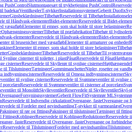
ing PushControl
Slutmontagesæt til trykbetjening PushControl
Reservedel
til badekar
Ventilkegler
T-stykker
Installationssystemer
Geberit Duofix
Sy
temer
Gipsbeklædninger
Tilbehør
Reservedele til Tilbehør
Installationsel
ele til Håndvask-elementer
Bidet-elementer
Reservedele til Bidet-elemen
med vægafløb
Elementer til emner, som skal holde til store belastninger
Res
e
Ophængningssystemer
Tilbehør til præfabrikation
Tilbehør til lydisoler
dvask-elementer
Reservedele til Håndvask-elementer
Bidet-elementer
Re
menter til brusenicher med vægafløb
Elementer til armaturer og enheder
R
askiner
Elementer til emner, som skal holde til store belastninger
Tilbehø
etter
Gipsbeklædninger
Tilbehør
Reservedele til Tilbehør
Til systemvægg
 Synlige cisterner til toiletter, i plast
Påsat
Reservedele til Påsat
Højthæn
ige cisterner
Reservedele til Skyllerør til synlige cisterner
Højthængende
 til Tilslutninger
Tætninger
Gummimanchetter
Nipler, rosetter og vand
 indbygningscisterner
Reservedele til Omega indbygningscisterner
Skyl
ntiler til synlige cisterner
Reservedele til Svømmeventiler til synlige c
af porcelæn
Reservedele til Svømmeventiler til cisterner af porcelæn
Svøm
ventiler til Monolith
Skylleventiler
Reservedele til Skylleventiler
Skyl-s
Overgange
Forsyningssystemer
Geberit FlowFit
Systemrør ML
Systemrø
on
Reservedele til Indvendig cirkulation
Overgange, faste
Overgange og fo
ervedele til Fordeler med gevindsamling
T-stykker til varmeanlæg
Overg
Pakninger til rør og fittings
Pakninger til tilslutninger
Tætninger til fittin
l Fittings
Koblinger
Reservedele til Koblinger
Reduktioner
Reservedele t
gange, faste
Reservedele til Overgange, faste
Overgange og forbindelser
er
Reservedele til Tilslutninger
Fordeler med gevindsamling
Tilslutninger