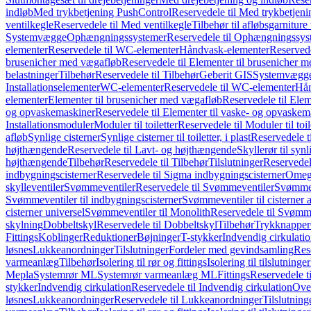
indløb
Med trykbetjening PushControl
Reservedele til Med trykbetjen
ventilkegle
Reservedele til Med ventilkegle
Tilbehør til afløbsgarniture 
Systemvægge
Ophængningssystemer
Reservedele til Ophængningssys
elementer
Reservedele til WC-elementer
Håndvask-elementer
Reserved
brusenicher med vægafløb
Reservedele til Elementer til brusenicher 
belastninger
Tilbehør
Reservedele til Tilbehør
Geberit GIS
Systemvægg
Installationselementer
WC-elementer
Reservedele til WC-elementer
Hån
elementer
Elementer til brusenicher med vægafløb
Reservedele til Ele
og opvaskemaskiner
Reservedele til Elementer til vaske- og opvaskem
Installationsmoduler
Moduler til toiletter
Reservedele til Moduler til toil
afløb
Synlige cisterner
Synlige cisterner til toiletter, i plast
Reservedele til
højthængende
Reservedele til Lavt- og højthængende
Skyllerør til synl
højthængende
Tilbehør
Reservedele til Tilbehør
Tilslutninger
Reservedele
indbygningscisterner
Reservedele til Sigma indbygningscisterner
Omega
skylleventiler
Svømmeventiler
Reservedele til Svømmeventiler
Svømmeve
Svømmeventiler til indbygningscisterner
Svømmeventiler til cisterner 
cisterner universel
Svømmeventiler til Monolith
Reservedele til Svømme
skylning
Dobbeltskyl
Reservedele til Dobbeltskyl
Tilbehør
Trykknapper
Fittings
Koblinger
Reduktioner
Bøjninger
T-stykker
Indvendig cirkulati
løsnes
Lukkeanordninger
Tilslutninger
Fordeler med gevindsamling
Res
varmeanlæg
Tilbehør
Isolering til rør og fittings
Isolering til tilslutninger
Mepla
Systemrør ML
Systemrør varmeanlæg ML
Fittings
Reservedele ti
stykker
Indvendig cirkulation
Reservedele til Indvendig cirkulation
Over
løsnes
Lukkeanordninger
Reservedele til Lukkeanordninger
Tilslutning