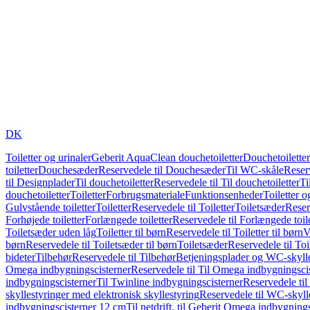
DK
Toiletter og urinaler
Geberit AquaClean douchetoiletter
Douchetoiletter
toiletter
Douchesæder
Reservedele til Douchesæder
Til WC-skåle
Reser
til Designplader
Til douchetoiletter
Reservedele til Til douchetoiletter
Ti
douchetoiletter
Toiletter
Forbrugsmateriale
Funktionsenheder
Toiletter o
Gulvstående toiletter
Toiletter
Reservedele til Toiletter
Toiletsæder
Reser
Forhøjede toiletter
Forlængede toiletter
Reservedele til Forlængede toile
Toiletsæder uden låg
Toiletter til børn
Reservedele til Toiletter til børn
V
børn
Reservedele til Toiletsæder til børn
Toiletsæder
Reservedele til To
bideter
Tilbehør
Reservedele til Tilbehør
Betjeningsplader og WC-skylle
Omega indbygningscisterner
Reservedele til Til Omega indbygningsci
indbygningscisterner
Til Twinline indbygningscisterner
Reservedele til
skyllestyringer med elektronisk skyllestyring
Reservedele til WC-skylle
indbygningscisterner 12 cm
Til netdrift, til Geberit Omega indbygning