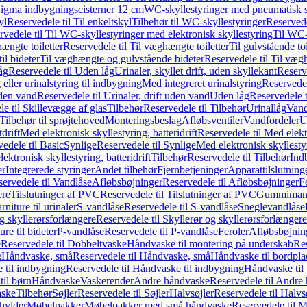
it Sigma indbygningscisterner 12 cm
WC-skyllestyringer med pneumatisk s
yl
Reservedele til Til enkeltskyl
Tilbehør til WC-skyllestyringer
Reservede
rvedele til Til WC-skyllestyringer med elektronisk skyllestyring
Til WC-
ængte toiletter
Reservedele til Til væghængte toiletter
Til gulvstående toi
il bideter
Til væghængte og gulvstående bideter
Reservedele til Til væg
åg
Reservedele til Uden låg
Urinaler, skyllet drift, uden skyllekant
Reserve
 eller urinalstyring til indbygning
Med integreret urinalstyring
Reservedel
uden vand
Reservedele til Urinaler, drift uden vand
Uden låg
Reservedele t
e til Skillevægge af glas
Tilbehør
Reservedele til Tilbehør
Urinallåg
Vand
Tilbehør til sprøjtehoved
Monteringsbeslag
Afløbsventiler
Vandfordeler
U
drift
Med elektronisk skyllestyring, batteridrift
Reservedele til Med elektr
edele til Basic
Synlige
Reservedele til Synlige
Med elektronisk skyllestyr
ektronisk skyllestyring, batteridrift
Tilbehør
Reservedele til Tilbehør
Ind
er
Integrerede styringer
Andet tilbehør
Fjernbetjeninger
Apparattilslutninger
ervedele til Vandlåse
Afløbsbøjninger
Reservedele til Afløbsbøjninger
F
ere
Tilslutninger af PVC
Reservedele til Tilslutninger af PVC
Gummimanc
niture til urinaler
S-vandlåse
Reservedele til S-vandlåse
Sneglevandlåse
g skyllerørsforlængere
Reservedele til Skyllerør og skyllerørsforlængere
re til bideter
P-vandlåse
Reservedele til P-vandlåse
Feroler
Afløbsbøjnin
e
Reservedele til Dobbeltvaske
Håndvaske til montering på underskab
Res
g
Håndvaske, små
Reservedele til Håndvaske, små
Håndvaske til bordpl
 til indbygning
Reservedele til Håndvaske til indbygning
Håndvaske til
il børn
Håndvaske
Vaskerender
Andre håndvaske
Reservedele til Andre
aske
Tilbehør
Søjler
Reservedele til Søjler
Halvsøjler
Reservedele til Halvs
ylder
Møbelpakker
Møbelpakker med små håndvaske
Reservedele til