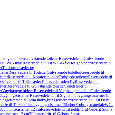
hængte toiletter
Gulvstående toiletter
Reservedele til Gulvstående
r
Til WC-skåle
Reservedele til Til WC-skåle
Designplader
Reservedele
er
Til douchesæder og
letter
Reservedele til Toiletter
Gulvstående toiletter
Reservedele til
etter
Reservedele til Komforttoiletter
Forhøjede toiletter
Reservedele til
eservedele til Toiletsæder
Toiletsæder uden låg
Reservedele til
etter
Reservedele til Gulvstående toiletter
Toiletsæder til
er
Væghængte bideter
Reservedele til Væghængte bideter
Gulvstående
dbygningscisterner
Reservedele til Til Sigma indbygningscisterner
Til
ningscisterner
Til Delta indbygningscisterner
Reservedele til Til Delta
dele til Til 300T indbygningscisterner
Tilbehør
Forbrugsmateriale
WC-
indbygningscisterner 12 cm
Reservedele til Til netdrift, til Geberit Sigma
ingscisterner 12 cm
Til batteridrift, til Geberit Sigma