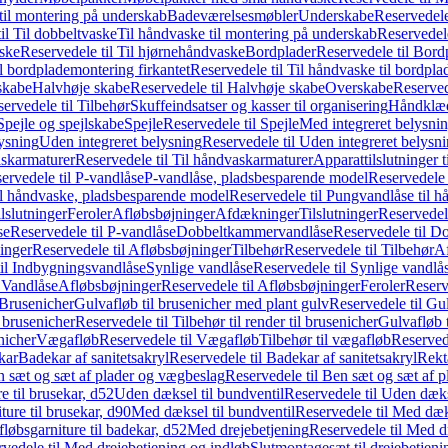
il montering på underskab
Badeværelsesmøbler
Underskabe
Reservedele
il Til dobbeltvaske
Til håndvaske til montering på underskab
Reservedele
ske
Reservedele til Til hjørnehåndvaske
Bordplader
Reservedele til Bord
il bordplademontering firkantet
Reservedele til Til håndvaske til bordpla
skabe
Halvhøje skabe
Reservedele til Halvhøje skabe
Overskabe
Reserved
ervedele til Tilbehør
Skuffeindsatser og kasser til organisering
Håndklæd
Spejle og spejlskabe
Spejle
Reservedele til Spejle
Med integreret belysni
lysning
Uden integreret belysning
Reservedele til Uden integreret belysn
askarmaturer
Reservedele til Til håndvaskarmaturer
Apparattilslutninger 
ervedele til P-vandlåse
P-vandlåse, pladsbesparende model
Reservedele 
il håndvaske, pladsbesparende model
Reservedele til Pungvandlåse til 
lslutninger
Feroler
Afløbsbøjninger
Afdækninger
Tilslutninger
Reservedele
se
Reservedele til P-vandlåse
Dobbeltkammervandlåse
Reservedele til 
inger
Reservedele til Afløbsbøjninger
Tilbehør
Reservedele til Tilbehør
Af
til Indbygningsvandlåse
Synlige vandlåse
Reservedele til Synlige vandlå
l Vandlåse
Afløbsbøjninger
Reservedele til Afløbsbøjninger
Feroler
Reserv
Brusenicher
Gulvafløb til brusenicher med plant gulv
Reservedele til Gu
l brusenicher
Reservedele til Tilbehør til render til brusenicher
Gulvafløb t
enicher
Vægafløb
Reservedele til Vægafløb
Tilbehør til vægafløb
Reservede
kar
Badekar af sanitetsakryl
Reservedele til Badekar af sanitetsakryl
Rekt
 sæt og sæt af plader og vægbeslag
Reservedele til Ben sæt og sæt af 
e til brusekar, d52
Uden dæksel til bundventil
Reservedele til Uden dæks
ture til brusekar, d90
Med dæksel til bundventil
Reservedele til Med dæks
fløbsgarniture til badekar, d52
Med drejebetjening
Reservedele til Med d
vedele til Med drejebetjening og indløb
Slutmontagesæt til drejebetjeni