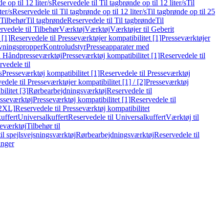
e op til 12 liter/s
Reservedele til Til tagbrønde op til 12 liter/s
Til
ter/s
Reservedele til Til tagbrønde op til 12 liter/s
Til tagbrønde op til 25
 Tilbehør
Til tagbrønde
Reservedele til Til tagbrønde
Til
rvedele til Tilbehør
Værktøj
Værktøj
Værktøjer til Geberit
 [1]
Reservedele til Presseværktøjer kompatibilitet [1]
Presseværktøjer
vningspropper
Kontroludstyr
Presseapparater med
il Håndpresseværktøj
Presseværktøj kompatibilitet [1]
Reservedele til
vedele til
s
Presseværktøj kompatibilitet [1]
Reservedele til Presseværktøj
edele til Presseværktøjer kompatibilitet [1] / [2]
Presseværktøj
ilitet [3]
Rørbearbejdningsværktøj
Reservedele til
esseværktøj
Presseværktøj kompatibilitet [1]
Reservedele til
[2XL]
Reservedele til Presseværktøj kompatibilitet
uffert
Universalkuffert
Reservedele til Universalkuffert
Værktøj til
seværktøj
Tilbehør til
til spejlsvejsningsværktøj
Rørbearbejdningsværktøj
Reservedele til
inger