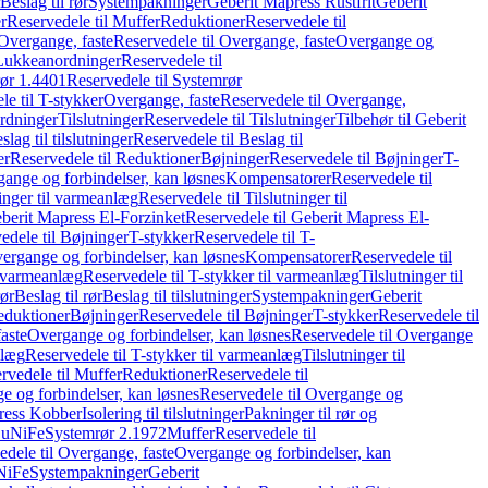
Beslag til rør
Systempakninger
Geberit Mapress Rustfrit
Geberit
r
Reservedele til Muffer
Reduktioner
Reservedele til
Overgange, faste
Reservedele til Overgange, faste
Overgange og
Lukkeanordninger
Reservedele til
ør 1.4401
Reservedele til Systemrør
le til T-stykker
Overgange, faste
Reservedele til Overgange,
rdninger
Tilslutninger
Reservedele til Tilslutninger
Tilbehør til Geberit
slag til tilslutninger
Reservedele til Beslag til
er
Reservedele til Reduktioner
Bøjninger
Reservedele til Bøjninger
T-
gange og forbindelser, kan løsnes
Kompensatorer
Reservedele til
ninger til varmeanlæg
Reservedele til Tilslutninger til
berit Mapress El-Forzinket
Reservedele til Geberit Mapress El-
edele til Bøjninger
T-stykker
Reservedele til T-
vergange og forbindelser, kan løsnes
Kompensatorer
Reservedele til
l varmeanlæg
Reservedele til T-stykker til varmeanlæg
Tilslutninger til
rør
Beslag til rør
Beslag til tilslutninger
Systempakninger
Geberit
eduktioner
Bøjninger
Reservedele til Bøjninger
T-stykker
Reservedele til
aste
Overgange og forbindelser, kan løsnes
Reservedele til Overgange
nlæg
Reservedele til T-stykker til varmeanlæg
Tilslutninger til
rvedele til Muffer
Reduktioner
Reservedele til
 og forbindelser, kan løsnes
Reservedele til Overgange og
press Kobber
Isolering til tilslutninger
Pakninger til rør og
 CuNiFe
Systemrør 2.1972
Muffer
Reservedele til
edele til Overgange, faste
Overgange og forbindelser, kan
uNiFe
Systempakninger
Geberit