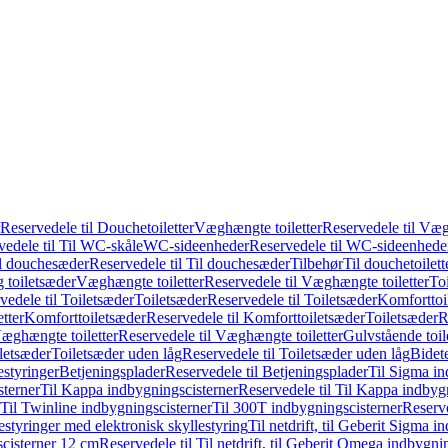
Reservedele til Douchetoiletter
Væghængte toiletter
Reservedele til Væg
vedele til Til WC-skåle
WC-sideenheder
Reservedele til WC-sideenhede
l douchesæder
Reservedele til Til douchesæder
Tilbehør
Til douchetoilett
g toiletsæder
Væghængte toiletter
Reservedele til Væghængte toiletter
Toi
vedele til Toiletsæder
Toiletsæder
Reservedele til Toiletsæder
Komforttoil
tter
Komforttoiletsæder
Reservedele til Komforttoiletsæder
Toiletsæder
R
æghængte toiletter
Reservedele til Væghængte toiletter
Gulvstående toil
iletsæder
Toiletsæder uden låg
Reservedele til Toiletsæder uden låg
Bidet
styringer
Betjeningsplader
Reservedele til Betjeningsplader
Til Sigma in
sterner
Til Kappa indbygningscisterner
Reservedele til Til Kappa indbyg
 Til Twinline indbygningscisterner
Til 300T indbygningscisterner
Reserve
styringer med elektronisk skyllestyring
Til netdrift, til Geberit Sigma 
scisterner 12 cm
Reservedele til Til netdrift, til Geberit Omega indbygn