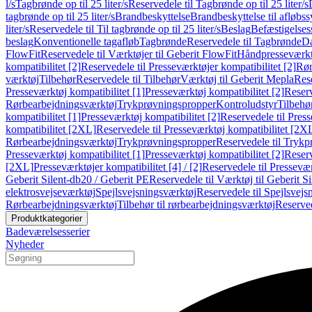
l/s
Tagbrønde op til 25 liter/s
Reservedele til Tagbrønde op til 25 liter/s
tagbrønde op til 25 liter/s
Brandbeskyttelse
Brandbeskyttelse til afløbs
liter/s
Reservedele til Til tagbrønde op til 25 liter/s
Beslag
Befæstigelse
beslag
Konventionelle tagafløb
Tagbrønde
Reservedele til Tagbrønde
Da
FlowFit
Reservedele til Værktøjer til Geberit FlowFit
Håndpresseværkt
kompatibilitet [2]
Reservedele til Presseværktøjer kompatibilitet [2]
Rør
værktøj
Tilbehør
Reservedele til Tilbehør
Værktøj til Geberit Mepla
Rese
Presseværktøj kompatibilitet [1]
Presseværktøj kompatibilitet [2]
Reserv
Rørbearbejdningsværktøj
Trykprøvningspropper
Kontroludstyr
Tilbehø
kompatibilitet [1]
Presseværktøj kompatibilitet [2]
Reservedele til Press
kompatibilitet [2XL]
Reservedele til Presseværktøj kompatibilitet [2X
Rørbearbejdningsværktøj
Trykprøvningspropper
Reservedele til Tryk
Presseværktøj kompatibilitet [1]
Presseværktøj kompatibilitet [2]
Reserv
[2XL]
Presseværktøjer kompatibilitet [4] / [2]
Reservedele til Presseværk
Geberit Silent-db20 / Geberit PE
Reservedele til Værktøj til Geberit S
elektrosvejseværktøj
Spejlsvejsningsværktøj
Reservedele til Spejlsvejs
Rørbearbejdningsværktøj
Tilbehør til rørbearbejdningsværktøj
Reserved
Produktkategorier
Badeværelsesserier
Nyheder