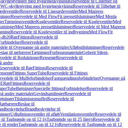
skyllestyringer med hygiejneskylning
Reservedele til Cisterner og
og WC-skyllestyring med hygiejneskylning
Reservedele til Tilbehør til
ædeventiler
Reservedele til Ligesædeventiler
Med Mapress
ninger
Reservedele til Med FlowFit pressetilslutninger
Med Mepla
ger
Tømningsventiler
Kugleventiler
Reservedele til Kugleventiler
Med
lutninger
Med Mapress pressetilslutninger
Reservedele til Med Mapress
ygning
Reservedele til Kugleventiler til indbygning
Med FlowFit
t-db20
Rør
Fittings
Reservedele til
Forbindelser
Reservedele til
dele til Overgange på andre materialer
Afløbstilslutninger
Reservedele
slag til rørbærere
Tætninger
Forbrugsmateriale
Geberit Silent-
vedele til Reduktioner
Renserør
Reservedele til
å andre
eservedele til Rør
Fittings
Reservedele til
enserør
Fittings SuperTube
Reservedele til Fittings
rvedele til Muffeforbindelser
Fastspændingsforbindelser
Overgange på
PE
Rør
Fittings
Reservedele til
SuperTube
Bøjninger
Specielle fittings
Forbindelser
Reservedele til
på andre materialer
Gevindsamlinger
Reservedele til
øjninger
Tilslutningsmuffer
Reservedele til
Rørbærere
Beslag til
ndbeskyttelse
Brandbeskyttelse til
inger
Udluftningsventiler til afløb
Ventilationsventiler
Reservedele til
til Tagbrønde op til 12 l/s
Tagbrønde op til 25 liter/s
Reservedele til
 til render
Tagbrønde op til 12 l/s
Reservedele til Tagbrønde op til 12