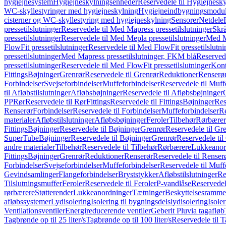
hygiejnesystem
Hygiejneskylningsenheder
Reservedele til Hygiejnesk
WC-skyllestyringer med hygiejneskylning
Hygiejneindbygningsmodul
cisterner og WC-skyllestyring med hygiejneskylning
Sensorer
Netdele
pressetilslutninger
Reservedele til Med Mapress pressetilslutninger
Skrå
pressetilslutninger
Reservedele til Med Mepla pressetilslutninger
Med Ma
FlowFit pressetilslutninger
Reservedele til Med FlowFit pressetilslutni
pressetilslutninger
Med Mapress pressetilslutninger, FKM blå
Reservede
pressetilslutninger
Reservedele til Med FlowFit pressetilslutninger
Kont
Fittings
Bøjninger
Grenrør
Reservedele til Grenrør
Reduktioner
Renserø
Forbindelser
Svejseforbindelser
Muffeforbindelser
Reservedele til Muff
til Afløbstilslutninger
Afløbsbøjninger
Reservedele til Afløbsbøjninger
PP
Rør
Reservedele til Rør
Fittings
Reservedele til Fittings
Bøjninger
Res
Renserør
Forbindelser
Reservedele til Forbindelser
Muffeforbindelser
Re
materialer
Afløbstilslutninger
Afløbsbøjninger
Feroler
Tilbehør
Rørbærer
Fittings
Bøjninger
Reservedele til Bøjninger
Grenrør
Reservedele til Gr
SuperTube
Bøjninger
Reservedele til Bøjninger
Grenrør
Reservedele til
andre materialer
Tilbehør
Reservedele til Tilbehør
Rørbærere
Lukkeanor
Fittings
Bøjninger
Grenrør
Reduktioner
Renserør
Reservedele til Renser
Forbindelser
Svejseforbindelser
Muffeforbindelser
Reservedele til Muff
Gevindsamlinger
Flangeforbindelser
Bryststykker
Afløbstilslutninger
Re
Tilslutningsmuffer
Feroler
Reservedele til Feroler
P-vandlåse
Reservedel
rørbærere
Støtterender
Lukkeanordninger
Tætninger
Beskyttelsesramme
afløbssystemer
Lydisolering
Isolering til bygningsdelslydisolering
Isole
Ventilationsventiler
Energireducerende ventiler
Geberit Pluvia tagafløb
Tagbrønde op til 25 liter/s
Tagbrønde op til 100 liter/s
Reservedele til T