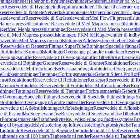
ylningsenheder
Tilbehør til hygiejneskylninger
Sensorer
Cisterner og WC-
er
Reservedele til Hygiejneindbygningsmoduler
Tilbehør til cisterner 
Reservedele til Netdele
Netværkskomponenter
Afspærringsventiler
Liges
sædeventiler
Reservedele til Skråsædeventiler
Med FlowFit pressetilslut
press pressetilslutninger
Reservedele til Med Mapress pressetilslutnin
nger
Med Mepla pressetilslutninger
Reservedele til Med Mepla pressetils
le til Med Mapress pressetilslutninger, FKM blå
Kugleventiler til indb
raventiler
Med Mapress pressetilslutninger
Afløbssystemer
Geberit Silen
r
Reservedele til Renserør
Fittings SuperTube
Bøjninger
Specielle fittings
eforbindelser
Kromstålskoblinger
Overgange på andre materialer
Reserve
Overgangsmuffer
Reservedele til Overgangsmuffer
Tilbehør
Rørbærere
Be
ervedele til Bøjninger
Grenrør
Reservedele til Grenrør
Reduktioner
Reser
servedele til Muffeforbindelser
Fastspændingsforbindelser
Overgange p
e
Lukkeanordninger
Tætninger
Forbrugsmateriale
Geberit Silent-Pro
Rør
R
enrør
Reduktioner
Reservedele til Reduktioner
Renserør
Reservedele til R
 Grenrør
Forbindelser
Reservedele til Forbindelser
Muffeforbindelser
Rese
dninger
Tætninger
Reservedele til Tætninger
Forbrugsmateriale
Geberit 
ør
Overgange
Specielle fittings
Reservedele til Specielle fittings
Fittings 
eforbindelser
Overgange på andre materialer
Reservedele til Overgange 
servedele til Afløbstilslutninger
Afløbsbøjninger
Reservedele til Afløbsb
e til P-vandlåse
Sneglevandlåse
Reservedele til Sneglevandlåse
Tilbehør
r
Forbrugsmateriale
Brandbeskyttelse, lydisolering og fugtbeskyttelse
Bra
ring til bygningsdelslydisolering og luftlydsisolering
Fugtbeskyttelse
Tætn
Tagbrønde
Reservedele til Tagbrønde
Tagbrønde op til 12 l/s
Reservedele 
agbrønde op til 100 liter/s
Tagbrønde til render
Reservedele til Tagbrønde