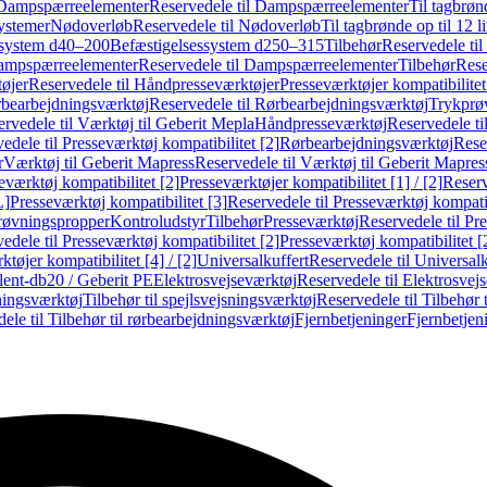
Dampspærreelementer
Reservedele til Dampspærreelementer
Til tagbrønd
systemer
Nødoverløb
Reservedele til Nødoverløb
Til tagbrønde op til 12 li
ssystem d40–200
Befæstigelsessystem d250–315
Tilbehør
Reservedele til
mpspærreelementer
Reservedele til Dampspærreelementer
Tilbehør
Rese
øjer
Reservedele til Håndpresseværktøjer
Presseværktøjer kompatibilitet
bearbejdningsværktøj
Reservedele til Rørbearbejdningsværktøj
Trykprø
rvedele til Værktøj til Geberit Mepla
Håndpresseværktøj
Reservedele t
edele til Presseværktøj kompatibilitet [2]
Rørbearbejdningsværktøj
Reser
r
Værktøj til Geberit Mapress
Reservedele til Værktøj til Geberit Mapres
eværktøj kompatibilitet [2]
Presseværktøjer kompatibilitet [1] / [2]
Reserv
L]
Presseværktøj kompatibilitet [3]
Reservedele til Presseværktøj kompatib
prøvningspropper
Kontroludstyr
Tilbehør
Presseværktøj
Reservedele til Pr
edele til Presseværktøj kompatibilitet [2]
Presseværktøj kompatibilitet 
tøjer kompatibilitet [4] / [2]
Universalkuffert
Reservedele til Universalk
ilent-db20 / Geberit PE
Elektrosvejseværktøj
Reservedele til Elektrosvej
ningsværktøj
Tilbehør til spejlsvejsningsværktøj
Reservedele til Tilbehør 
ele til Tilbehør til rørbearbejdningsværktøj
Fjernbetjeninger
Fjernbetjen