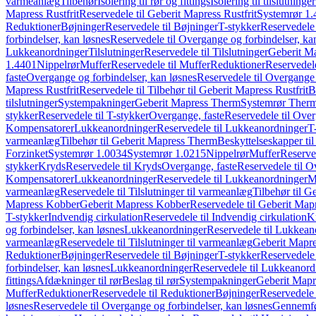
varmeanlæg
Tilbehør
Isolering til rør og fittings
Isolering til tilslutninger
Mapress Rustfrit
Reservedele til Geberit Mapress Rustfrit
Systemrør 1.
Reduktioner
Bøjninger
Reservedele til Bøjninger
T-stykker
Reservedele 
forbindelser, kan løsnes
Reservedele til Overgange og forbindelser, ka
Lukkeanordninger
Tilslutninger
Reservedele til Tilslutninger
Geberit Ma
1.4401
Nippelrør
Muffer
Reservedele til Muffer
Reduktioner
Reservedele
faste
Overgange og forbindelser, kan løsnes
Reservedele til Overgange 
Mapress Rustfrit
Reservedele til Tilbehør til Geberit Mapress Rustfrit
B
tilslutninger
Systempakninger
Geberit Mapress Therm
Systemrør Ther
stykker
Reservedele til T-stykker
Overgange, faste
Reservedele til Over
Kompensatorer
Lukkeanordninger
Reservedele til Lukkeanordninger
T
varmeanlæg
Tilbehør til Geberit Mapress Therm
Beskyttelseskapper til
Forzinket
Systemrør 1.0034
Systemrør 1.0215
Nippelrør
Muffer
Reserve
stykker
Kryds
Reservedele til Kryds
Overgange, faste
Reservedele til O
Kompensatorer
Lukkeanordninger
Reservedele til Lukkeanordninger
M
varmeanlæg
Reservedele til Tilslutninger til varmeanlæg
Tilbehør til G
Mapress Kobber
Geberit Mapress Kobber
Reservedele til Geberit Ma
T-stykker
Indvendig cirkulation
Reservedele til Indvendig cirkulation
K
og forbindelser, kan løsnes
Lukkeanordninger
Reservedele til Lukkean
varmeanlæg
Reservedele til Tilslutninger til varmeanlæg
Geberit Mapre
Reduktioner
Bøjninger
Reservedele til Bøjninger
T-stykker
Reservedele 
forbindelser, kan løsnes
Lukkeanordninger
Reservedele til Lukkeanord
fittings
Afdækninger til rør
Beslag til rør
Systempakninger
Geberit Map
Muffer
Reduktioner
Reservedele til Reduktioner
Bøjninger
Reservedele 
løsnes
Reservedele til Overgange og forbindelser, kan løsnes
Gennemfø