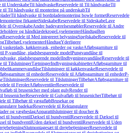
 til Underskabe
Til håndvaske
Reservedele til Til håndvaske
Til
 til Til håndvaske til montering på underskab
Til
plader
Til håndvaske til bordplademontering bowle formet
Reservedele
demontering firkantet
Sideskabe
Reservedele til Sideskabe
Lave
ele til Overskabe
Andre badeværelsesmøbler
Reservedele til Andre
eholdere og håndklædekroge
Lyselementer
Håndtag
Ben
ng
Reservedele til Med integreret belysning
Spejlskabe
Reservedele til
ing
Tilbehør
Lyselementer
Håndtag
Yderligere
til vaskeplads, køkkenvask, enheder og vaske
Afløbsgarniture til
til P-vandlåse, pladsbesparende model
Pungvandlåse til
håndvaske, pladsbesparende model
Indbygningsvandlåse
Reservedele til
 til Tilslutninger
Tætninger
Indbygningskabinetter
Afløbsgarniture til
Dobbeltkammervandlåse
Tilslutninger til køkkenvaske
Reservedele til
løbsgarniture til enheder
Reservedele til Afløbsgarniture til enheder
P-
se
Tilslutninger
Reservedele til Tilslutninger
Tilbehør
Afløbsgarniture til
edele til Feroler
Afløbsventiler
Reservedele til
lvafløb til brusenicher med plant gulv
Render til
il brusenicher
Reservedele til Gulvafløb til brusenicher
Tilbehør til
le til Tilbehør til vægafløb
Brusekar og
angulære badekar
Reservedele til Rektangulære
plader og vægbeslag
Apparattilslutninger til doucher &
el til bundventil
Dæksel til bundventil
Reservedele til Dæksel til
el til bundventil
Uden dæksel til bundventil
Reservedele til Uden
rejebetjening
Slutmontagesæt til drejebetjeninger
Reservedele til
ng og indløb
Reservedele til Slutmontagesæt til drejebetjening og