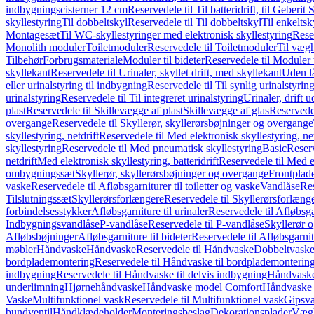
indbygningscisterner 12 cm
Reservedele til Til batteridrift, til Geber
skyllestyring
Til dobbeltskyl
Reservedele til Til dobbeltskyl
Til enkeltsk
Montagesæt
Til WC-skyllestyringer med elektronisk skyllestyring
Rese
Monolith moduler
Toiletmoduler
Reservedele til Toiletmoduler
Til vægh
Tilbehør
Forbrugsmateriale
Moduler til bideter
Reservedele til Moduler t
skyllekant
Reservedele til Urinaler, skyllet drift, med skyllekant
Uden l
eller urinalstyring til indbygning
Reservedele til Til synlig urinalstyring
urinalstyring
Reservedele til Til integreret urinalstyring
Urinaler, drift 
plast
Reservedele til Skillevægge af plast
Skillevægge af glas
Reservedel
overgange
Reservedele til Skyllerør, skyllerørsbøjninger og overgange
skyllestyring, netdrift
Reservedele til Med elektronisk skyllestyring, net
skyllestyring
Reservedele til Med pneumatisk skyllestyring
Basic
Reserv
netdrift
Med elektronisk skyllestyring, batteridrift
Reservedele til Med el
ombygningssæt
Skyllerør, skyllerørsbøjninger og overgange
Frontplad
vaske
Reservedele til Afløbsgarniturer til toiletter og vaske
Vandlåse
Res
Tilslutningssæt
Skyllerørsforlængere
Reservedele til Skyllerørsforlæng
forbindelsesstykker
Afløbsgarniture til urinaler
Reservedele til Afløbsgar
Indbygningsvandlåse
P-vandlåse
Reservedele til P-vandlåse
Skyllerør o
Afløbsbøjninger
Afløbsgarniture til bideter
Reservedele til Afløbsgarnitu
møbler
Håndvaske
Håndvaske
Reservedele til Håndvaske
Dobbeltvask
bordplademontering
Reservedele til Håndvaske til bordplademonterin
indbygning
Reservedele til Håndvaske til delvis indbygning
Håndvaske
underlimning
Hjørnehåndvaske
Håndvaske model Comfort
Håndvaske t
Vaske
Multifunktionel vask
Reservedele til Multifunktionel vask
Gipsv
bundventil
Håndklædeholder
Monteringsbeslag
Dekorationsplader
Vægh