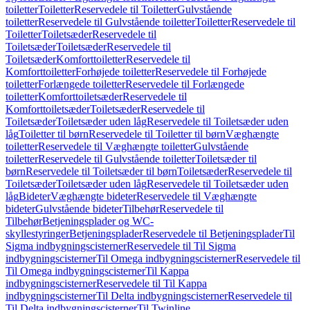
toiletter
Toiletter
Reservedele til Toiletter
Gulvstående
toiletter
Reservedele til Gulvstående toiletter
Toiletter
Reservedele til
Toiletter
Toiletsæder
Reservedele til
Toiletsæder
Toiletsæder
Reservedele til
Toiletsæder
Komforttoiletter
Reservedele til
Komforttoiletter
Forhøjede toiletter
Reservedele til Forhøjede
toiletter
Forlængede toiletter
Reservedele til Forlængede
toiletter
Komforttoiletsæder
Reservedele til
Komforttoiletsæder
Toiletsæder
Reservedele til
Toiletsæder
Toiletsæder uden låg
Reservedele til Toiletsæder uden
låg
Toiletter til børn
Reservedele til Toiletter til børn
Væghængte
toiletter
Reservedele til Væghængte toiletter
Gulvstående
toiletter
Reservedele til Gulvstående toiletter
Toiletsæder til
børn
Reservedele til Toiletsæder til børn
Toiletsæder
Reservedele til
Toiletsæder
Toiletsæder uden låg
Reservedele til Toiletsæder uden
låg
Bideter
Væghængte bideter
Reservedele til Væghængte
bideter
Gulvstående bideter
Tilbehør
Reservedele til
Tilbehør
Betjeningsplader og WC-
skyllestyringer
Betjeningsplader
Reservedele til Betjeningsplader
Til
Sigma indbygningscisterner
Reservedele til Til Sigma
indbygningscisterner
Til Omega indbygningscisterner
Reservedele til
Til Omega indbygningscisterner
Til Kappa
indbygningscisterner
Reservedele til Til Kappa
indbygningscisterner
Til Delta indbygningscisterner
Reservedele til
Til Delta indbygningscisterner
Til Twinline