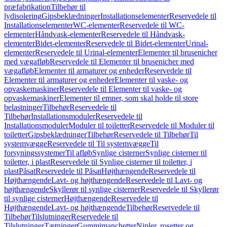
præfabrikation
Tilbehør til
lydisolering
Gipsbeklædninger
Installationselementer
Reservedele til
Installationselementer
WC-elementer
Reservedele til WC-
elementer
Håndvask-elementer
Reservedele til Håndvask-
elementer
Bidet-elementer
Reservedele til Bidet-elementer
Urinal-
elementer
Reservedele til Urinal-elementer
Elementer til brusenicher
med vægafløb
Reservedele til Elementer til brusenicher med
vægafløb
Elementer til armaturer og enheder
Reservedele til
Elementer til armaturer og enheder
Elementer til vaske- og
opvaskemaskiner
Reservedele til Elementer til vaske- og
opvaskemaskiner
Elementer til emner, som skal holde til store
belastninger
Tilbehør
Reservedele til
Tilbehør
Installationsmoduler
Reservedele til
Installationsmoduler
Moduler til toiletter
Reservedele til Moduler til
toiletter
Gipsbeklædninger
Tilbehør
Reservedele til Tilbehør
Til
systemvægge
Reservedele til Til systemvægge
Til
forsyningssystemer
Til afløb
Synlige cisterner
Synlige cisterner til
toiletter, i plast
Reservedele til Synlige cisterner til toiletter, i
plast
Påsat
Reservedele til Påsat
Højthængende
Reservedele til
Højthængende
Lavt- og højthængende
Reservedele til Lavt- og
højthængende
Skyllerør til synlige cisterner
Reservedele til Skyllerør
til synlige cisterner
Højthængende
Reservedele til
Højthængende
Lavt- og højthængende
Tilbehør
Reservedele til
Tilbehør
Tilslutninger
Reservedele til
Tilslutninger
Tætninger
Gummimanchetter
Nipler, rosetter og