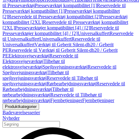
til Presseværktøj
Presseværktøj kompatibilitet [1]
Reservedele til
Presseværktøj kompatibilitet [1]
Presseværktøj kompatibilitet
[2]
Reservedele til Presseværktøj kompatibilitet [2]
Presseværktøj
kompatibilitet [2XL]
Reservedele til Presseværktøj kompatibilitet
[2XL]
Presseværktøjer kompatibilitet [4] / [2]
Reservedele til
Presseværktøjer kompatibilitet [4] / [2]
Universalkuffert
Reservedele
til Universalkuffert
Universalkuffert
Reservedele til
Universalkuffert
Værktøj til Geberit Silent-db20 / Geberit
PE
Reservedele til Værktøj til Geberit Silent-db20 / Geberit
PE
Elektrosvejseværktøj
Reservedele til
Elektrosvejseværktøj
Tilbehør til
elektrosvejseværktøj
Spejlsvejsningsværktøj
Reservedele til
Spejlsvejsningsværktøj
Tilbehør til
spejlsvejsningsværktøj
Reservedele til Tilbehør til
spejlsvejsningsværktøj
Rørbearbejdningsværktøj
Reservedele til
Rørbearbejdningsværktøj
Tilbehør til
rørbearbejdningsværktøj
Reservedele til Tilbehør til
rørbearbejdningsværktøj
Fjernbetjeninger
Fjernbetjeninger
Produktkategorier
Badeværelsesserier
Nyheder