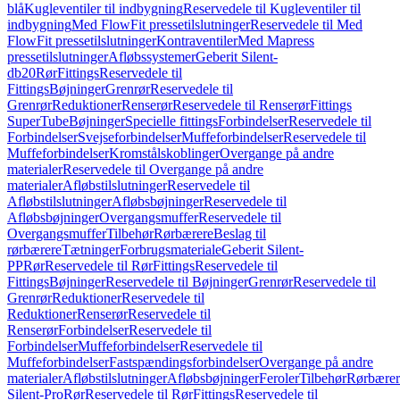
blå
Kugleventiler til indbygning
Reservedele til Kugleventiler til
indbygning
Med FlowFit pressetilslutninger
Reservedele til Med
FlowFit pressetilslutninger
Kontraventiler
Med Mapress
pressetilslutninger
Afløbssystemer
Geberit Silent-
db20
Rør
Fittings
Reservedele til
Fittings
Bøjninger
Grenrør
Reservedele til
Grenrør
Reduktioner
Renserør
Reservedele til Renserør
Fittings
SuperTube
Bøjninger
Specielle fittings
Forbindelser
Reservedele til
Forbindelser
Svejseforbindelser
Muffeforbindelser
Reservedele til
Muffeforbindelser
Kromstålskoblinger
Overgange på andre
materialer
Reservedele til Overgange på andre
materialer
Afløbstilslutninger
Reservedele til
Afløbstilslutninger
Afløbsbøjninger
Reservedele til
Afløbsbøjninger
Overgangsmuffer
Reservedele til
Overgangsmuffer
Tilbehør
Rørbærere
Beslag til
rørbærere
Tætninger
Forbrugsmateriale
Geberit Silent-
PP
Rør
Reservedele til Rør
Fittings
Reservedele til
Fittings
Bøjninger
Reservedele til Bøjninger
Grenrør
Reservedele til
Grenrør
Reduktioner
Reservedele til
Reduktioner
Renserør
Reservedele til
Renserør
Forbindelser
Reservedele til
Forbindelser
Muffeforbindelser
Reservedele til
Muffeforbindelser
Fastspændingsforbindelser
Overgange på andre
materialer
Afløbstilslutninger
Afløbsbøjninger
Feroler
Tilbehør
Rørbærer
Silent-Pro
Rør
Reservedele til Rør
Fittings
Reservedele til