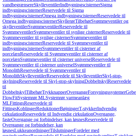
vandbegrænsere
Skylleventiler
Indbygningscisterner
Sigma
indbygningscisterner
Reservedele til Sigma
indbygningscisterner
Omega indbygningscisterner
Reservedele til
Omega indbygningscisterner
Skyllerør
Tilbehør
Svømmeventiler og
skylleventiler
Svømmeventiler
Reservedele til
Svømmeventiler
Svømmeventiler til synlige cisterner
Reservedele til
Svømmeventiler til synlige cisterner
Svømmeventiler til
indbygningscisterner
Reservedele til Svømmeventiler til
indbygningscisterner
Svømmeventiler til cisterner af
porcelæn
Reservedele til Svømmeventiler til cisterner af
porcelæn
Svømmeventiler til cisterner universel
Reservedele til
Svømmeventiler til cisterner universel
Svømmeventiler til
Monolith
Reservedele til Svømmeventiler til
Monolith
Skylleventiler
Reservedele til Skylleventiler
Skyl-stop-
skylning
Reservedele til Skyl-stop-skylning
Dobbeltskyl
Reservedele
til
Dobbeltskyl
Tilbehør
Trykknapper
Overgange
Forsyningssystemer
Geber
FlowFit
Systemrør ML
Systemrør varmeanlæg
ML
Fittings
Reservedele til
Fittings
Koblinger
Reduktioner
Bøjninger
T-stykker
Indvendig
cirkulation
Reservedele til Indvendig cirkulation
Overgange,
faste
Overgange og forbindelser, kan løsnes
Reservedele til
Overgange og forbindelser, kan
løsnes
Lukkeanordninger
Tilslutninger
Fordeler med
gevindsamling
Reservedele til Fordeler med gevindsamling
T-stykker