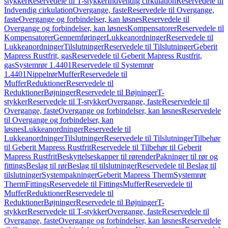
stykker
Reservedele til T-stykker
Indvendig cirkulation
Reservedele til
Indvendig cirkulation
Overgange, faste
Reservedele til Overgange,
faste
Overgange og forbindelser, kan løsnes
Reservedele til
Overgange og forbindelser, kan løsnes
Kompensatorer
Reservedele til
Kompensatorer
Gennemføringer
Lukkeanordninger
Reservedele til
Lukkeanordninger
Tilslutninger
Reservedele til Tilslutninger
Geberit
Mapress Rustfrit, gas
Reservedele til Geberit Mapress Rustfrit,
gas
Systemrør 1.4401
Reservedele til Systemrør
1.4401
Nippelrør
Muffer
Reservedele til
Muffer
Reduktioner
Reservedele til
Reduktioner
Bøjninger
Reservedele til Bøjninger
T-
stykker
Reservedele til T-stykker
Overgange, faste
Reservedele til
Overgange, faste
Overgange og forbindelser, kan løsnes
Reservedele
til Overgange og forbindelser, kan
løsnes
Lukkeanordninger
Reservedele til
Lukkeanordninger
Tilslutninger
Reservedele til Tilslutninger
Tilbehør
til Geberit Mapress Rustfrit
Reservedele til Tilbehør til Geberit
Mapress Rustfrit
Beskyttelseskapper til rørender
Pakninger til rør og
fittings
Beslag til rør
Beslag til tilslutninger
Reservedele til Beslag til
tilslutninger
Systempakninger
Geberit Mapress Therm
Systemrør
Therm
Fittings
Reservedele til Fittings
Muffer
Reservedele til
Muffer
Reduktioner
Reservedele til
Reduktioner
Bøjninger
Reservedele til Bøjninger
T-
stykker
Reservedele til T-stykker
Overgange, faste
Reservedele til
Overgange, faste
Overgange og forbindelser, kan løsnes
Reservedele