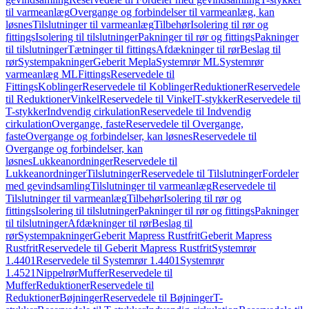
til varmeanlæg
Overgange og forbindelser til varmeanlæg, kan
løsnes
Tilslutninger til varmeanlæg
Tilbehør
Isolering til rør og
fittings
Isolering til tilslutninger
Pakninger til rør og fittings
Pakninger
til tilslutninger
Tætninger til fittings
Afdækninger til rør
Beslag til
rør
Systempakninger
Geberit Mepla
Systemrør ML
Systemrør
varmeanlæg ML
Fittings
Reservedele til
Fittings
Koblinger
Reservedele til Koblinger
Reduktioner
Reservedele
til Reduktioner
Vinkel
Reservedele til Vinkel
T-stykker
Reservedele til
T-stykker
Indvendig cirkulation
Reservedele til Indvendig
cirkulation
Overgange, faste
Reservedele til Overgange,
faste
Overgange og forbindelser, kan løsnes
Reservedele til
Overgange og forbindelser, kan
løsnes
Lukkeanordninger
Reservedele til
Lukkeanordninger
Tilslutninger
Reservedele til Tilslutninger
Fordeler
med gevindsamling
Tilslutninger til varmeanlæg
Reservedele til
Tilslutninger til varmeanlæg
Tilbehør
Isolering til rør og
fittings
Isolering til tilslutninger
Pakninger til rør og fittings
Pakninger
til tilslutninger
Afdækninger til rør
Beslag til
rør
Systempakninger
Geberit Mapress Rustfrit
Geberit Mapress
Rustfrit
Reservedele til Geberit Mapress Rustfrit
Systemrør
1.4401
Reservedele til Systemrør 1.4401
Systemrør
1.4521
Nippelrør
Muffer
Reservedele til
Muffer
Reduktioner
Reservedele til
Reduktioner
Bøjninger
Reservedele til Bøjninger
T-