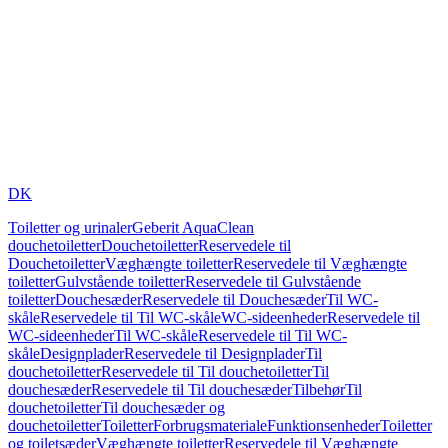
DK
Toiletter og urinaler
Geberit AquaClean
douchetoiletter
Douchetoiletter
Reservedele til
Douchetoiletter
Væghængte toiletter
Reservedele til Væghængte
toiletter
Gulvstående toiletter
Reservedele til Gulvstående
toiletter
Douchesæder
Reservedele til Douchesæder
Til WC-
skåle
Reservedele til Til WC-skåle
WC-sideenheder
Reservedele til
WC-sideenheder
Til WC-skåle
Reservedele til Til WC-
skåle
Designplader
Reservedele til Designplader
Til
douchetoiletter
Reservedele til Til douchetoiletter
Til
douchesæder
Reservedele til Til douchesæder
Tilbehør
Til
douchetoiletter
Til douchesæder og
douchetoiletter
Toiletter
Forbrugsmateriale
Funktionsenheder
Toiletter
og toiletsæder
Væghængte toiletter
Reservedele til Væghængte