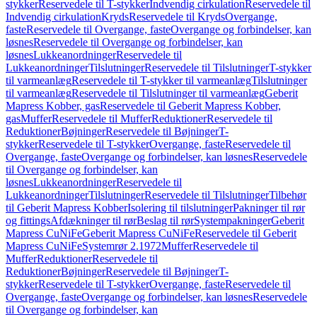
stykker
Reservedele til T-stykker
Indvendig cirkulation
Reservedele til
Indvendig cirkulation
Kryds
Reservedele til Kryds
Overgange,
faste
Reservedele til Overgange, faste
Overgange og forbindelser, kan
løsnes
Reservedele til Overgange og forbindelser, kan
løsnes
Lukkeanordninger
Reservedele til
Lukkeanordninger
Tilslutninger
Reservedele til Tilslutninger
T-stykker
til varmeanlæg
Reservedele til T-stykker til varmeanlæg
Tilslutninger
til varmeanlæg
Reservedele til Tilslutninger til varmeanlæg
Geberit
Mapress Kobber, gas
Reservedele til Geberit Mapress Kobber,
gas
Muffer
Reservedele til Muffer
Reduktioner
Reservedele til
Reduktioner
Bøjninger
Reservedele til Bøjninger
T-
stykker
Reservedele til T-stykker
Overgange, faste
Reservedele til
Overgange, faste
Overgange og forbindelser, kan løsnes
Reservedele
til Overgange og forbindelser, kan
løsnes
Lukkeanordninger
Reservedele til
Lukkeanordninger
Tilslutninger
Reservedele til Tilslutninger
Tilbehør
til Geberit Mapress Kobber
Isolering til tilslutninger
Pakninger til rør
og fittings
Afdækninger til rør
Beslag til rør
Systempakninger
Geberit
Mapress CuNiFe
Geberit Mapress CuNiFe
Reservedele til Geberit
Mapress CuNiFe
Systemrør 2.1972
Muffer
Reservedele til
Muffer
Reduktioner
Reservedele til
Reduktioner
Bøjninger
Reservedele til Bøjninger
T-
stykker
Reservedele til T-stykker
Overgange, faste
Reservedele til
Overgange, faste
Overgange og forbindelser, kan løsnes
Reservedele
til Overgange og forbindelser, kan