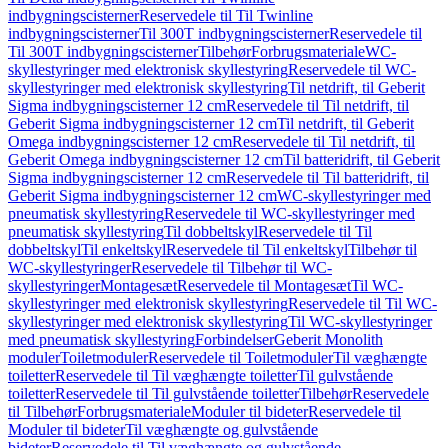
indbygningscisterner
Reservedele til Til Twinline
indbygningscisterner
Til 300T indbygningscisterner
Reservedele til
Til 300T indbygningscisterner
Tilbehør
Forbrugsmateriale
WC-
skyllestyringer med elektronisk skyllestyring
Reservedele til WC-
skyllestyringer med elektronisk skyllestyring
Til netdrift, til Geberit
Sigma indbygningscisterner 12 cm
Reservedele til Til netdrift, til
Geberit Sigma indbygningscisterner 12 cm
Til netdrift, til Geberit
Omega indbygningscisterner 12 cm
Reservedele til Til netdrift, til
Geberit Omega indbygningscisterner 12 cm
Til batteridrift, til Geberit
Sigma indbygningscisterner 12 cm
Reservedele til Til batteridrift, til
Geberit Sigma indbygningscisterner 12 cm
WC-skyllestyringer med
pneumatisk skyllestyring
Reservedele til WC-skyllestyringer med
pneumatisk skyllestyring
Til dobbeltskyl
Reservedele til Til
dobbeltskyl
Til enkeltskyl
Reservedele til Til enkeltskyl
Tilbehør til
WC-skyllestyringer
Reservedele til Tilbehør til WC-
skyllestyringer
Montagesæt
Reservedele til Montagesæt
Til WC-
skyllestyringer med elektronisk skyllestyring
Reservedele til Til WC-
skyllestyringer med elektronisk skyllestyring
Til WC-skyllestyringer
med pneumatisk skyllestyring
Forbindelser
Geberit Monolith
moduler
Toiletmoduler
Reservedele til Toiletmoduler
Til væghængte
toiletter
Reservedele til Til væghængte toiletter
Til gulvstående
toiletter
Reservedele til Til gulvstående toiletter
Tilbehør
Reservedele
til Tilbehør
Forbrugsmateriale
Moduler til bideter
Reservedele til
Moduler til bideter
Til væghængte og gulvstående
bideter
Reservedele til Til væghængte og gulvstående