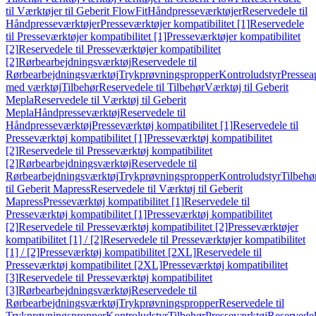
til Værktøjer til Geberit FlowFit
Håndpresseværktøjer
Reservedele til
Håndpresseværktøjer
Presseværktøjer kompatibilitet [1]
Reservedele
til Presseværktøjer kompatibilitet [1]
Presseværktøjer kompatibilitet
[2]
Reservedele til Presseværktøjer kompatibilitet
[2]
Rørbearbejdningsværktøj
Reservedele til
Rørbearbejdningsværktøj
Trykprøvningspropper
Kontroludstyr
Pressea
med værktøj
Tilbehør
Reservedele til Tilbehør
Værktøj til Geberit
Mepla
Reservedele til Værktøj til Geberit
Mepla
Håndpresseværktøj
Reservedele til
Håndpresseværktøj
Presseværktøj kompatibilitet [1]
Reservedele til
Presseværktøj kompatibilitet [1]
Presseværktøj kompatibilitet
[2]
Reservedele til Presseværktøj kompatibilitet
[2]
Rørbearbejdningsværktøj
Reservedele til
Rørbearbejdningsværktøj
Trykprøvningspropper
Kontroludstyr
Tilbehø
til Geberit Mapress
Reservedele til Værktøj til Geberit
Mapress
Presseværktøj kompatibilitet [1]
Reservedele til
Presseværktøj kompatibilitet [1]
Presseværktøj kompatibilitet
[2]
Reservedele til Presseværktøj kompatibilitet [2]
Presseværktøjer
kompatibilitet [1] / [2]
Reservedele til Presseværktøjer kompatibilitet
[1] / [2]
Presseværktøj kompatibilitet [2XL]
Reservedele til
Presseværktøj kompatibilitet [2XL]
Presseværktøj kompatibilitet
[3]
Reservedele til Presseværktøj kompatibilitet
[3]
Rørbearbejdningsværktøj
Reservedele til
Rørbearbejdningsværktøj
Trykprøvningspropper
Reservedele til
Trykprøvningspropper
Kontroludstyr
Tilbehør
Presseværktøj
Reservede