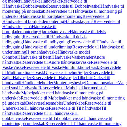
og møbler
Håndvaske
Håndvaske
Reservedele til
Håndvaske
Dobbeltvaske
Reservedele til Dobbeltvaske
Håndvaske til
montering på underskab
Reservedele til Håndvaske til montering på
underskab
Håndvaske til bordplademontering
Reservedele til
Håndvaske til bordplademontering
Håndvaske, små
Reservedele til
Håndvaske, små
Håndvaske til
bordplademontering
Hjørnehåndvaske
Håndvaske til delvis
indbygning
Reservedele til Håndvaske til delvis
indbygning
Håndvaske til indbygning
Reservedele til Håndvaske til
indbygning
Håndvaske til underlimning
Reservedele til Håndvaske til
underlimning
Hjørnehåndvaske
Håndvaske model
Comfort
Håndvaske til børn
Håndvaske
Vaskerender
Andre
håndvaske
Reservedele til Andre håndvaske
Vaske
Reservedele til
Vaske
Vaske
Reservedele til Vaske
Multifunktionel vask
Reservedele
til Multifunktionel vask
Gipsvaske
Tilbehør
Søjler
Reservedele til
Søjler
Halvsøjler
Reservedele til Halvsøjler
Tilbehør
Dæksel til
bundventil
Håndklædeholder
Monteringsbeslag
Dekorationsplader
Vægh
med små håndvaske
Reservedele til Møbelpakker med små
håndvaske
Møbelpakker med håndvaske til montering på
underskab
Reservedele til Møbelpakker med håndvaske til montering
på underskab
Badeværelsesmøbler
Underskabe
Reservedele til
Underskabe
Til håndvaske
Reservedele til Til håndvaske
Til
håndvaske
Reservedele til Til håndvaske
Til
dobbeltvaske
Reservedele til Til dobbeltvaske
Til håndvaske til
montering på underskab
Reservedele til Til håndvaske til montering