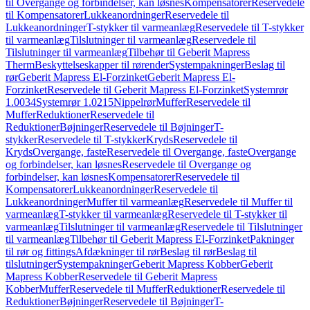
til Overgange og forbindelser, kan løsnes
Kompensatorer
Reservedele
til Kompensatorer
Lukkeanordninger
Reservedele til
Lukkeanordninger
T-stykker til varmeanlæg
Reservedele til T-stykker
til varmeanlæg
Tilslutninger til varmeanlæg
Reservedele til
Tilslutninger til varmeanlæg
Tilbehør til Geberit Mapress
Therm
Beskyttelseskapper til rørender
Systempakninger
Beslag til
rør
Geberit Mapress El-Forzinket
Geberit Mapress El-
Forzinket
Reservedele til Geberit Mapress El-Forzinket
Systemrør
1.0034
Systemrør 1.0215
Nippelrør
Muffer
Reservedele til
Muffer
Reduktioner
Reservedele til
Reduktioner
Bøjninger
Reservedele til Bøjninger
T-
stykker
Reservedele til T-stykker
Kryds
Reservedele til
Kryds
Overgange, faste
Reservedele til Overgange, faste
Overgange
og forbindelser, kan løsnes
Reservedele til Overgange og
forbindelser, kan løsnes
Kompensatorer
Reservedele til
Kompensatorer
Lukkeanordninger
Reservedele til
Lukkeanordninger
Muffer til varmeanlæg
Reservedele til Muffer til
varmeanlæg
T-stykker til varmeanlæg
Reservedele til T-stykker til
varmeanlæg
Tilslutninger til varmeanlæg
Reservedele til Tilslutninger
til varmeanlæg
Tilbehør til Geberit Mapress El-Forzinket
Pakninger
til rør og fittings
Afdækninger til rør
Beslag til rør
Beslag til
tilslutninger
Systempakninger
Geberit Mapress Kobber
Geberit
Mapress Kobber
Reservedele til Geberit Mapress
Kobber
Muffer
Reservedele til Muffer
Reduktioner
Reservedele til
Reduktioner
Bøjninger
Reservedele til Bøjninger
T-