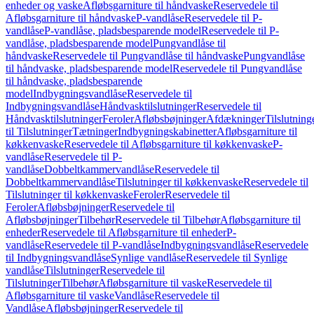
enheder og vaske
Afløbsgarniture til håndvaske
Reservedele til
Afløbsgarniture til håndvaske
P-vandlåse
Reservedele til P-
vandlåse
P-vandlåse, pladsbesparende model
Reservedele til P-
vandlåse, pladsbesparende model
Pungvandlåse til
håndvaske
Reservedele til Pungvandlåse til håndvaske
Pungvandlåse
til håndvaske, pladsbesparende model
Reservedele til Pungvandlåse
til håndvaske, pladsbesparende
model
Indbygningsvandlåse
Reservedele til
Indbygningsvandlåse
Håndvasktilslutninger
Reservedele til
Håndvasktilslutninger
Feroler
Afløbsbøjninger
Afdækninger
Tilslutning
til Tilslutninger
Tætninger
Indbygningskabinetter
Afløbsgarniture til
køkkenvaske
Reservedele til Afløbsgarniture til køkkenvaske
P-
vandlåse
Reservedele til P-
vandlåse
Dobbeltkammervandlåse
Reservedele til
Dobbeltkammervandlåse
Tilslutninger til køkkenvaske
Reservedele til
Tilslutninger til køkkenvaske
Feroler
Reservedele til
Feroler
Afløbsbøjninger
Reservedele til
Afløbsbøjninger
Tilbehør
Reservedele til Tilbehør
Afløbsgarniture til
enheder
Reservedele til Afløbsgarniture til enheder
P-
vandlåse
Reservedele til P-vandlåse
Indbygningsvandlåse
Reservedele
til Indbygningsvandlåse
Synlige vandlåse
Reservedele til Synlige
vandlåse
Tilslutninger
Reservedele til
Tilslutninger
Tilbehør
Afløbsgarniture til vaske
Reservedele til
Afløbsgarniture til vaske
Vandlåse
Reservedele til
Vandlåse
Afløbsbøjninger
Reservedele til