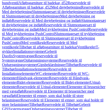
bundventil
Afløbsgarniture til badekar, d52
Reservedele til
Afløbsgarniture til badekar, d52
Med drejebetjening
Reservedele til
Med drejebetjening
Slutmontagesæt til drejebetjeninger
Reservedele
til Slutmontagesæt til drejebetjeninger
Med drejebetjening og
indløb
Reservedele til Med drejebetjening og indløb
Slutmontagesæt
til drejebetjening og indløb
Reservedele til Slutmontagesæt til
drejebetjening og indløb
Med trykbetjening PushControl
Reservedele
til Med trykbetjening PushControl
Slutmontagesæt til trykbetjening
PushControl
Reservedele til Slutmontagesæt til trykbetjening
PushControl
Med ventilkegle
Reservedele til Med
ventilkegle
Tilbehør til afløbsgarniture til badekar
Ventilkegler
T-
stykker
Installationssystemer
Geberit
Duofix
Systemvægge
Reservedele til
Systemvægge
Ophængningssystemer
Reservedele til
Ophængningssystemer
Gipsbeklædninger
Tilbehør
Reservedele til
Tilbehør
Installationselementer
Reservedele til
Installationselementer
WC-elementer
Reservedele til WC-
elementer
Håndvask-elementer
Reservedele til Håndvask-
elementer
Bidet-elementer
Reservedele til Bidet-elementer
Urinal-
elementer
Reservedele til Urinal-elementer
Elementer til brusenicher
med vægafløb
Reservedele til Elementer til brusenicher med
vægafløb
Elementer til emner, som skal holde til store
belastninger
Reservedele til Elementer til emner, som skal holde til
store belastninger
Tilbehør
Reservedele til Tilbehør
Geberit
GIS
Systemvægge
Ophængningssystemer
Tilbehør til