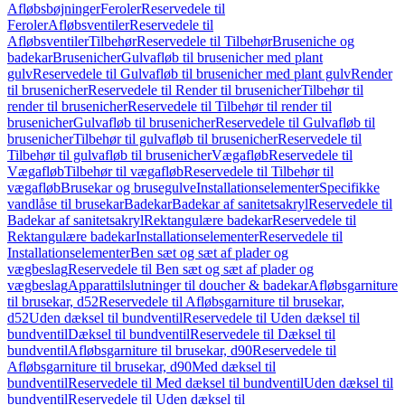
Afløbsbøjninger
Feroler
Reservedele til
Feroler
Afløbsventiler
Reservedele til
Afløbsventiler
Tilbehør
Reservedele til Tilbehør
Bruseniche og
badekar
Brusenicher
Gulvafløb til brusenicher med plant
gulv
Reservedele til Gulvafløb til brusenicher med plant gulv
Render
til brusenicher
Reservedele til Render til brusenicher
Tilbehør til
render til brusenicher
Reservedele til Tilbehør til render til
brusenicher
Gulvafløb til brusenicher
Reservedele til Gulvafløb til
brusenicher
Tilbehør til gulvafløb til brusenicher
Reservedele til
Tilbehør til gulvafløb til brusenicher
Vægafløb
Reservedele til
Vægafløb
Tilbehør til vægafløb
Reservedele til Tilbehør til
vægafløb
Brusekar og brusegulve
Installationselementer
Specifikke
vandlåse til brusekar
Badekar
Badekar af sanitetsakryl
Reservedele til
Badekar af sanitetsakryl
Rektangulære badekar
Reservedele til
Rektangulære badekar
Installationselementer
Reservedele til
Installationselementer
Ben sæt og sæt af plader og
vægbeslag
Reservedele til Ben sæt og sæt af plader og
vægbeslag
Apparattilslutninger til doucher & badekar
Afløbsgarniture
til brusekar, d52
Reservedele til Afløbsgarniture til brusekar,
d52
Uden dæksel til bundventil
Reservedele til Uden dæksel til
bundventil
Dæksel til bundventil
Reservedele til Dæksel til
bundventil
Afløbsgarniture til brusekar, d90
Reservedele til
Afløbsgarniture til brusekar, d90
Med dæksel til
bundventil
Reservedele til Med dæksel til bundventil
Uden dæksel til
bundventil
Reservedele til Uden dæksel til