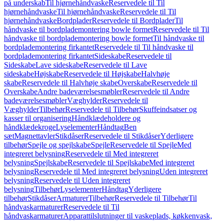
på underskab
Til hjørnehåndvaske
Reservedele til Til
hjørnehåndvaske
Til hjørnehåndvaske
Reservedele til Til
hjørnehåndvaske
Bordplader
Reservedele til Bordplader
Til
håndvaske til bordplademontering bowle formet
Reservedele til Til
håndvaske til bordplademontering bowle formet
Til håndvaske til
bordplademontering firkantet
Reservedele til Til håndvaske til
bordplademontering firkantet
Sideskabe
Reservedele til
Sideskabe
Lave sideskabe
Reservedele til Lave
sideskabe
Højskabe
Reservedele til Højskabe
Halvhøje
skabe
Reservedele til Halvhøje skabe
Overskabe
Reservedele til
Overskabe
Andre badeværelsesmøbler
Reservedele til Andre
badeværelsesmøbler
Væghylder
Reservedele til
Væghylder
Tilbehør
Reservedele til Tilbehør
Skuffeindsatser og
kasser til organisering
Håndklædeholdere og
håndklædekroge
Lyselementer
Håndtag
Ben
sæt
Magnettavler
Stikdåser
Reservedele til Stikdåser
Yderligere
tilbehør
Spejle og spejlskabe
Spejle
Reservedele til Spejle
Med
integreret belysning
Reservedele til Med integreret
belysning
Spejlskabe
Reservedele til Spejlskabe
Med integreret
belysning
Reservedele til Med integreret belysning
Uden integreret
belysning
Reservedele til Uden integreret
belysning
Tilbehør
Lyselementer
Håndtag
Yderligere
tilbehør
Stikdåser
Armaturer
Tilbehør
Reservedele til Tilbehør
Til
håndvaskarmaturer
Reservedele til Til
håndvaskarmaturer
Apparattilslutninger til vaskeplads, køkkenvask,