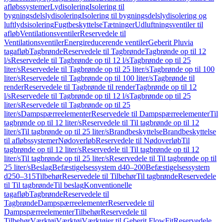
afløbssystemer
Lydisolering
Isolering til
bygningsdelslydisolering
Isolering til bygningsdelslydisolering og
luftlydsisolering
Fugtbeskyttelse
Tætninger
Udluftningsventiler til
afløb
Ventilationsventiler
Reservedele til
Ventilationsventiler
Energireducerende ventiler
Geberit Pluvia
tagafløb
Tagbrønde
Reservedele til Tagbrønde
Tagbrønde op til 12
l/s
Reservedele til Tagbrønde op til 12 l/s
Tagbrønde op til 25
liter/s
Reservedele til Tagbrønde op til 25 liter/s
Tagbrønde op til 100
liter/s
Reservedele til Tagbrønde op til 100 liter/s
Tagbrønde til
render
Reservedele til Tagbrønde til render
Tagbrønde op til 12
l/s
Reservedele til Tagbrønde op til 12 l/s
Tagbrønde op til 25
liter/s
Reservedele til Tagbrønde op til 25
liter/s
Dampspærreelementer
Reservedele til Dampspærreelementer
Til
tagbrønde op til 12 liter/s
Reservedele til Til tagbrønde op til 12
liter/s
Til tagbrønde op til 25 liter/s
Brandbeskyttelse
Brandbeskyttelse
til afløbssystemer
Nødoverløb
Reservedele til Nødoverløb
Til
tagbrønde op til 12 liter/s
Reservedele til Til tagbrønde op til 12
liter/s
Til tagbrønde op til 25 liter/s
Reservedele til Til tagbrønde op til
25 liter/s
Beslag
Befæstigelsessystem d40–200
Befæstigelsessystem
d250–315
Tilbehør
Reservedele til Tilbehør
Til tagbrønde
Reservedele
til Til tagbrønde
Til beslag
Konventionelle
tagafløb
Tagbrønde
Reservedele til
Tagbrønde
Dampspærreelementer
Reservedele til
Dampspærreelementer
Tilbehør
Reservedele til
Tilbehør
Værktøj
Værktøj
Værktøjer til Geberit FlowFit
Reservedele