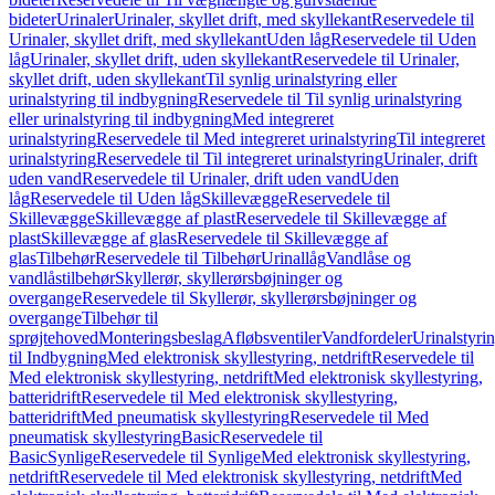
bideter
Urinaler
Urinaler, skyllet drift, med skyllekant
Reservedele til
Urinaler, skyllet drift, med skyllekant
Uden låg
Reservedele til Uden
låg
Urinaler, skyllet drift, uden skyllekant
Reservedele til Urinaler,
skyllet drift, uden skyllekant
Til synlig urinalstyring eller
urinalstyring til indbygning
Reservedele til Til synlig urinalstyring
eller urinalstyring til indbygning
Med integreret
urinalstyring
Reservedele til Med integreret urinalstyring
Til integreret
urinalstyring
Reservedele til Til integreret urinalstyring
Urinaler, drift
uden vand
Reservedele til Urinaler, drift uden vand
Uden
låg
Reservedele til Uden låg
Skillevægge
Reservedele til
Skillevægge
Skillevægge af plast
Reservedele til Skillevægge af
plast
Skillevægge af glas
Reservedele til Skillevægge af
glas
Tilbehør
Reservedele til Tilbehør
Urinallåg
Vandlåse og
vandlåstilbehør
Skyllerør, skyllerørsbøjninger og
overgange
Reservedele til Skyllerør, skyllerørsbøjninger og
overgange
Tilbehør til
sprøjtehoved
Monteringsbeslag
Afløbsventiler
Vandfordeler
Urinalstyri
til Indbygning
Med elektronisk skyllestyring, netdrift
Reservedele til
Med elektronisk skyllestyring, netdrift
Med elektronisk skyllestyring,
batteridrift
Reservedele til Med elektronisk skyllestyring,
batteridrift
Med pneumatisk skyllestyring
Reservedele til Med
pneumatisk skyllestyring
Basic
Reservedele til
Basic
Synlige
Reservedele til Synlige
Med elektronisk skyllestyring,
netdrift
Reservedele til Med elektronisk skyllestyring, netdrift
Med