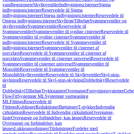
vandbegrænsere
Skylleventiler
Indbygningscisterner
Sigma
indbygningscisterner
Reservedele til Sigma
indbygningscisterner
Omega indbygningscisterner
Reservedele til
Omega indbygningscisterner
Skyllerør
Tilbehør
Svømmeventiler og
skylleventiler
Svømmeventiler
Reservedele til
Svømmeventiler
Svømmeventiler til synlige cisterner
Reservedele til
Svømmeventiler til synlige cisterner
Svømmeventiler til
indbygningscisterner
Reservedele til Svømmeventiler til
indbygningscisterner
Svømmeventiler til cisterner af
porcelæn
Reservedele til Svømmeventiler til cisterner af
porcelæn
Svømmeventiler til cisterner universel
Reservedele til
Svømmeventiler til cisterner universel
Svømmeventiler til
Monolith
Reservedele til Svømmeventiler til
Monolith
Skylleventiler
Reservedele til Skylleventiler
Skyl-stop-
skylning
Reservedele til Skyl-stop-skylning
Dobbeltskyl
Reservedele
til
Dobbeltskyl
Tilbehør
Trykknapper
Overgange
Forsyningssystemer
Geber
FlowFit
Systemrør ML
Systemrør varmeanlæg
ML
Fittings
Reservedele til
Fittings
Koblinger
Reduktioner
Bøjninger
T-stykker
Indvendig
cirkulation
Reservedele til Indvendig cirkulation
Overgange,
faste
Overgange og forbindelser, kan løsnes
Reservedele til
Overgange og forbindelser, kan
løsnes
Lukkeanordninger
Tilslutninger
Fordeler med
gevindsamling
Reservedele til Fordeler med gevindsamling
T-stykker