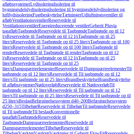
afløbssystemer
Lydisolering
Isolering til
bygningsdelslydisolering
Isolering til bygningsdelslydisolering og
luftlydsisolering
Fugtbeskyttelse
Tætninger
Udluftningsventiler til
afløb
Ventilationsventiler
Reservedele til
Ventilationsventiler
Energireducerende ventiler
Geberit Pluvia
tagafløb
Tagbrønde
Reservedele til Tagbrønde
Tagbrønde op til 12
l/s
Reservedele til Tagbrønde op til 12 l/s
Tagbrønde op til 25
liter/s
Reservedele til Tagbrønde op til 25 liter/s
Tagbrønde op til 100
liter/s
Reservedele til Tagbrønde op til 100 liter/s
Tagbrønde til
render
Reservedele til Tagbrønde til render
Tagbrønde op til 12
l/s
Reservedele til Tagbrønde op til 12 l/s
Tagbrønde op til 25
liter/s
Reservedele til Tagbrønde op til 25
liter/s
Dampspærreelementer
Reservedele til Dampspærreelementer
Til
tagbrønde op til 12 liter/s
Reservedele til Til tagbrønde op til 12
liter/s
Til tagbrønde op til 25 liter/s
Brandbeskyttelse
Brandbeskyttelse
til afløbssystemer
Nødoverløb
Reservedele til Nødoverløb
Til
tagbrønde op til 12 liter/s
Reservedele til Til tagbrønde op til 12
liter/s
Til tagbrønde op til 25 liter/s
Reservedele til Til tagbrønde op til
25 liter/s
Beslag
Befæstigelsessystem d40–200
Befæstigelsessystem
d250–315
Tilbehør
Reservedele til Tilbehør
Til tagbrønde
Reservedele
til Til tagbrønde
Til beslag
Konventionelle
tagafløb
Tagbrønde
Reservedele til
Tagbrønde
Dampspærreelementer
Reservedele til
Dampspærreelementer
Tilbehør
Reservedele til
Tilbehør
Værktøj
Værktøj
Værktøjer til Geberit FlowFit
Reservedele