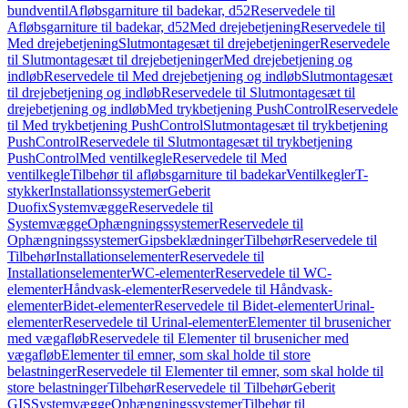
bundventil
Afløbsgarniture til badekar, d52
Reservedele til
Afløbsgarniture til badekar, d52
Med drejebetjening
Reservedele til
Med drejebetjening
Slutmontagesæt til drejebetjeninger
Reservedele
til Slutmontagesæt til drejebetjeninger
Med drejebetjening og
indløb
Reservedele til Med drejebetjening og indløb
Slutmontagesæt
til drejebetjening og indløb
Reservedele til Slutmontagesæt til
drejebetjening og indløb
Med trykbetjening PushControl
Reservedele
til Med trykbetjening PushControl
Slutmontagesæt til trykbetjening
PushControl
Reservedele til Slutmontagesæt til trykbetjening
PushControl
Med ventilkegle
Reservedele til Med
ventilkegle
Tilbehør til afløbsgarniture til badekar
Ventilkegler
T-
stykker
Installationssystemer
Geberit
Duofix
Systemvægge
Reservedele til
Systemvægge
Ophængningssystemer
Reservedele til
Ophængningssystemer
Gipsbeklædninger
Tilbehør
Reservedele til
Tilbehør
Installationselementer
Reservedele til
Installationselementer
WC-elementer
Reservedele til WC-
elementer
Håndvask-elementer
Reservedele til Håndvask-
elementer
Bidet-elementer
Reservedele til Bidet-elementer
Urinal-
elementer
Reservedele til Urinal-elementer
Elementer til brusenicher
med vægafløb
Reservedele til Elementer til brusenicher med
vægafløb
Elementer til emner, som skal holde til store
belastninger
Reservedele til Elementer til emner, som skal holde til
store belastninger
Tilbehør
Reservedele til Tilbehør
Geberit
GIS
Systemvægge
Ophængningssystemer
Tilbehør til