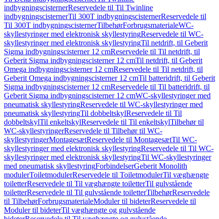
indbygningscisterner
Reservedele til Til Twinline
indbygningscisterner
Til 300T indbygningscisterner
Reservedele til
Til 300T indbygningscisterner
Tilbehør
Forbrugsmateriale
WC-
skyllestyringer med elektronisk skyllestyring
Reservedele til WC-
skyllestyringer med elektronisk skyllestyring
Til netdrift, til Geberit
Sigma indbygningscisterner 12 cm
Reservedele til Til netdrift, til
Geberit Sigma indbygningscisterner 12 cm
Til netdrift, til Geberit
Omega indbygningscisterner 12 cm
Reservedele til Til netdrift, til
Geberit Omega indbygningscisterner 12 cm
Til batteridrift, til Geberit
Sigma indbygningscisterner 12 cm
Reservedele til Til batteridrift, til
Geberit Sigma indbygningscisterner 12 cm
WC-skyllestyringer med
pneumatisk skyllestyring
Reservedele til WC-skyllestyringer med
pneumatisk skyllestyring
Til dobbeltskyl
Reservedele til Til
dobbeltskyl
Til enkeltskyl
Reservedele til Til enkeltskyl
Tilbehør til
WC-skyllestyringer
Reservedele til Tilbehør til WC-
skyllestyringer
Montagesæt
Reservedele til Montagesæt
Til WC-
skyllestyringer med elektronisk skyllestyring
Reservedele til Til WC-
skyllestyringer med elektronisk skyllestyring
Til WC-skyllestyringer
med pneumatisk skyllestyring
Forbindelser
Geberit Monolith
moduler
Toiletmoduler
Reservedele til Toiletmoduler
Til væghængte
toiletter
Reservedele til Til væghængte toiletter
Til gulvstående
toiletter
Reservedele til Til gulvstående toiletter
Tilbehør
Reservedele
til Tilbehør
Forbrugsmateriale
Moduler til bideter
Reservedele til
Moduler til bideter
Til væghængte og gulvstående
bideter
Reservedele til Til væghængte og gulvstående