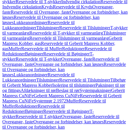
stykker
Reservedele til T-stykker
Indvendig cirkulation
Reservedele til
Indvendig cirkulation
Kryds
Reservedele til Kryds
Overgange,
faste
Reservedele til Overgange, faste
Overgange og forbindelser, kan
løsnes
Reservedele til Overgange og forbindelser, kan
løsnes
Lukkeanordninger
Reservedele til
Lukkeanordninger
Tilslutninger
Reservedele til Tilslutninger
T-stykker
til varmeanlæg
Reservedele til T-stykker til varmeanlæg
Tilslutninger
til varmeanlæg
Reservedele til Tilslutninger til varmeanlæg
Geberit
Mapress Kobber, gas
Reservedele til Geberit Mapress Kobber,
gas
Muffer
Reservedele til Muffer
Reduktioner
Reservedele til
Reduktioner
Bøjninger
Reservedele til Bøjninger
T-
stykker
Reservedele til T-stykker
Overgange, faste
Reservedele til
Overgange, faste
Overgange og forbindelser, kan løsnes
Reservedele
til Overgange og forbindelser, kan
løsnes
Lukkeanordninger
Reservedele til
Lukkeanordninger
Tilslutninger
Reservedele til Tilslutninger
Tilbehør
til Geberit Mapress Kobber
Isolering til tilslutninger
Pakninger til rør
og fittings
Afdækninger til rør
Beslag til rør
Systempakninger
Geberit
Mapress CuNiFe
Geberit Mapress CuNiFe
Reservedele til Geberit
Mapress CuNiFe
Systemrør 2.1972
Muffer
Reservedele til
Muffer
Reduktioner
Reservedele til
Reduktioner
Bøjninger
Reservedele til Bøjninger
T-
stykker
Reservedele til T-stykker
Overgange, faste
Reservedele til
Overgange, faste
Overgange og forbindelser, kan løsnes
Reservedele
til Overgange og forbindelser, kan