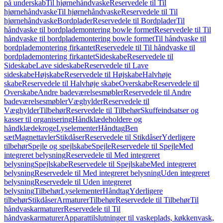
på underskab
Til hjørnehåndvaske
Reservedele til Til
hjørnehåndvaske
Til hjørnehåndvaske
Reservedele til Til
hjørnehåndvaske
Bordplader
Reservedele til Bordplader
Til
håndvaske til bordplademontering bowle formet
Reservedele til Til
håndvaske til bordplademontering bowle formet
Til håndvaske til
bordplademontering firkantet
Reservedele til Til håndvaske til
bordplademontering firkantet
Sideskabe
Reservedele til
Sideskabe
Lave sideskabe
Reservedele til Lave
sideskabe
Højskabe
Reservedele til Højskabe
Halvhøje
skabe
Reservedele til Halvhøje skabe
Overskabe
Reservedele til
Overskabe
Andre badeværelsesmøbler
Reservedele til Andre
badeværelsesmøbler
Væghylder
Reservedele til
Væghylder
Tilbehør
Reservedele til Tilbehør
Skuffeindsatser og
kasser til organisering
Håndklædeholdere og
håndklædekroge
Lyselementer
Håndtag
Ben
sæt
Magnettavler
Stikdåser
Reservedele til Stikdåser
Yderligere
tilbehør
Spejle og spejlskabe
Spejle
Reservedele til Spejle
Med
integreret belysning
Reservedele til Med integreret
belysning
Spejlskabe
Reservedele til Spejlskabe
Med integreret
belysning
Reservedele til Med integreret belysning
Uden integreret
belysning
Reservedele til Uden integreret
belysning
Tilbehør
Lyselementer
Håndtag
Yderligere
tilbehør
Stikdåser
Armaturer
Tilbehør
Reservedele til Tilbehør
Til
håndvaskarmaturer
Reservedele til Til
håndvaskarmaturer
Apparattilslutninger til vaskeplads, køkkenvask,