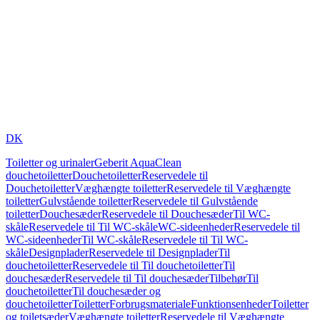
DK
Toiletter og urinaler
Geberit AquaClean
douchetoiletter
Douchetoiletter
Reservedele til
Douchetoiletter
Væghængte toiletter
Reservedele til Væghængte
toiletter
Gulvstående toiletter
Reservedele til Gulvstående
toiletter
Douchesæder
Reservedele til Douchesæder
Til WC-
skåle
Reservedele til Til WC-skåle
WC-sideenheder
Reservedele til
WC-sideenheder
Til WC-skåle
Reservedele til Til WC-
skåle
Designplader
Reservedele til Designplader
Til
douchetoiletter
Reservedele til Til douchetoiletter
Til
douchesæder
Reservedele til Til douchesæder
Tilbehør
Til
douchetoiletter
Til douchesæder og
douchetoiletter
Toiletter
Forbrugsmateriale
Funktionsenheder
Toiletter
og toiletsæder
Væghængte toiletter
Reservedele til Væghængte