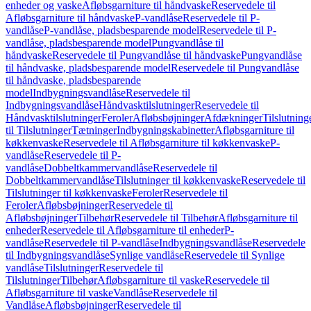
enheder og vaske
Afløbsgarniture til håndvaske
Reservedele til
Afløbsgarniture til håndvaske
P-vandlåse
Reservedele til P-
vandlåse
P-vandlåse, pladsbesparende model
Reservedele til P-
vandlåse, pladsbesparende model
Pungvandlåse til
håndvaske
Reservedele til Pungvandlåse til håndvaske
Pungvandlåse
til håndvaske, pladsbesparende model
Reservedele til Pungvandlåse
til håndvaske, pladsbesparende
model
Indbygningsvandlåse
Reservedele til
Indbygningsvandlåse
Håndvasktilslutninger
Reservedele til
Håndvasktilslutninger
Feroler
Afløbsbøjninger
Afdækninger
Tilslutning
til Tilslutninger
Tætninger
Indbygningskabinetter
Afløbsgarniture til
køkkenvaske
Reservedele til Afløbsgarniture til køkkenvaske
P-
vandlåse
Reservedele til P-
vandlåse
Dobbeltkammervandlåse
Reservedele til
Dobbeltkammervandlåse
Tilslutninger til køkkenvaske
Reservedele til
Tilslutninger til køkkenvaske
Feroler
Reservedele til
Feroler
Afløbsbøjninger
Reservedele til
Afløbsbøjninger
Tilbehør
Reservedele til Tilbehør
Afløbsgarniture til
enheder
Reservedele til Afløbsgarniture til enheder
P-
vandlåse
Reservedele til P-vandlåse
Indbygningsvandlåse
Reservedele
til Indbygningsvandlåse
Synlige vandlåse
Reservedele til Synlige
vandlåse
Tilslutninger
Reservedele til
Tilslutninger
Tilbehør
Afløbsgarniture til vaske
Reservedele til
Afløbsgarniture til vaske
Vandlåse
Reservedele til
Vandlåse
Afløbsbøjninger
Reservedele til