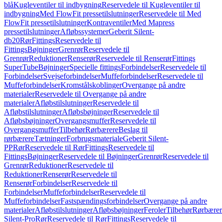
blå
Kugleventiler til indbygning
Reservedele til Kugleventiler til
indbygning
Med FlowFit pressetilslutninger
Reservedele til Med
FlowFit pressetilslutninger
Kontraventiler
Med Mapress
pressetilslutninger
Afløbssystemer
Geberit Silent-
db20
Rør
Fittings
Reservedele til
Fittings
Bøjninger
Grenrør
Reservedele til
Grenrør
Reduktioner
Renserør
Reservedele til Renserør
Fittings
SuperTube
Bøjninger
Specielle fittings
Forbindelser
Reservedele til
Forbindelser
Svejseforbindelser
Muffeforbindelser
Reservedele til
Muffeforbindelser
Kromstålskoblinger
Overgange på andre
materialer
Reservedele til Overgange på andre
materialer
Afløbstilslutninger
Reservedele til
Afløbstilslutninger
Afløbsbøjninger
Reservedele til
Afløbsbøjninger
Overgangsmuffer
Reservedele til
Overgangsmuffer
Tilbehør
Rørbærere
Beslag til
rørbærere
Tætninger
Forbrugsmateriale
Geberit Silent-
PP
Rør
Reservedele til Rør
Fittings
Reservedele til
Fittings
Bøjninger
Reservedele til Bøjninger
Grenrør
Reservedele til
Grenrør
Reduktioner
Reservedele til
Reduktioner
Renserør
Reservedele til
Renserør
Forbindelser
Reservedele til
Forbindelser
Muffeforbindelser
Reservedele til
Muffeforbindelser
Fastspændingsforbindelser
Overgange på andre
materialer
Afløbstilslutninger
Afløbsbøjninger
Feroler
Tilbehør
Rørbærer
Silent-Pro
Rør
Reservedele til Rør
Fittings
Reservedele til