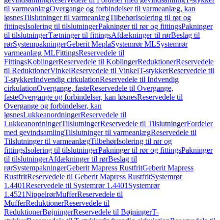
til varmeanlæg
Overgange og forbindelser til varmeanlæg, kan
løsnes
Tilslutninger til varmeanlæg
Tilbehør
Isolering til rør og
fittings
Isolering til tilslutninger
Pakninger til rør og fittings
Pakninger
til tilslutninger
Tætninger til fittings
Afdækninger til rør
Beslag til
rør
Systempakninger
Geberit Mepla
Systemrør ML
Systemrør
varmeanlæg ML
Fittings
Reservedele til
Fittings
Koblinger
Reservedele til Koblinger
Reduktioner
Reservedele
til Reduktioner
Vinkel
Reservedele til Vinkel
T-stykker
Reservedele til
T-stykker
Indvendig cirkulation
Reservedele til Indvendig
cirkulation
Overgange, faste
Reservedele til Overgange,
faste
Overgange og forbindelser, kan løsnes
Reservedele til
Overgange og forbindelser, kan
løsnes
Lukkeanordninger
Reservedele til
Lukkeanordninger
Tilslutninger
Reservedele til Tilslutninger
Fordeler
med gevindsamling
Tilslutninger til varmeanlæg
Reservedele til
Tilslutninger til varmeanlæg
Tilbehør
Isolering til rør og
fittings
Isolering til tilslutninger
Pakninger til rør og fittings
Pakninger
til tilslutninger
Afdækninger til rør
Beslag til
rør
Systempakninger
Geberit Mapress Rustfrit
Geberit Mapress
Rustfrit
Reservedele til Geberit Mapress Rustfrit
Systemrør
1.4401
Reservedele til Systemrør 1.4401
Systemrør
1.4521
Nippelrør
Muffer
Reservedele til
Muffer
Reduktioner
Reservedele til
Reduktioner
Bøjninger
Reservedele til Bøjninger
T-