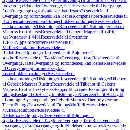
stykker
Reservedele til T-stykker
Indvendig cirkulation
Reservedele til
Indvendig cirkulation
Overgange, faste
Reservedele til Overgange,
faste
Overgange og forbindelser, kan løsnes
Reservedele til
Overgange og forbindelser, kan løsnes
Kompensatorer
Reservedele til
Kompensatorer
Gennemføringer
Lukkeanordninger
Reservedele til
Lukkeanordninger
Tilslutninger
Reservedele til Tilslutninger
Geberit
Mapress Rustfrit, gas
Reservedele til Geberit Mapress Rustfrit,
gas
Systemrør 1.4401
Reservedele til Systemrør
1.4401
Nippelrør
Muffer
Reservedele til
Muffer
Reduktioner
Reservedele til
Reduktioner
Bøjninger
Reservedele til Bøjninger
T-
stykker
Reservedele til T-stykker
Overgange, faste
Reservedele til
Overgange, faste
Overgange og forbindelser, kan løsnes
Reservedele
til Overgange og forbindelser, kan
løsnes
Lukkeanordninger
Reservedele til
Lukkeanordninger
Tilslutninger
Reservedele til Tilslutninger
Tilbehør
til Geberit Mapress Rustfrit
Reservedele til Tilbehør til Geberit
Mapress Rustfrit
Beskyttelseskapper til rørender
Pakninger til rør og
fittings
Beslag til rør
Beslag til tilslutninger
Reservedele til Beslag til
tilslutninger
Systempakninger
Geberit Mapress Therm
Systemrør
Therm
Fittings
Reservedele til Fittings
Muffer
Reservedele til
Muffer
Reduktioner
Reservedele til
Reduktioner
Bøjninger
Reservedele til Bøjninger
T-
stykker
Reservedele til T-stykker
Overgange, faste
Reservedele til
Overgange, faste
Overgange og forbindelser, kan løsnes
Reservedele