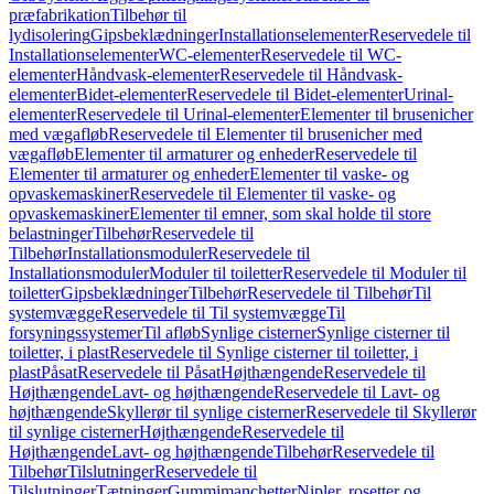
præfabrikation
Tilbehør til
lydisolering
Gipsbeklædninger
Installationselementer
Reservedele til
Installationselementer
WC-elementer
Reservedele til WC-
elementer
Håndvask-elementer
Reservedele til Håndvask-
elementer
Bidet-elementer
Reservedele til Bidet-elementer
Urinal-
elementer
Reservedele til Urinal-elementer
Elementer til brusenicher
med vægafløb
Reservedele til Elementer til brusenicher med
vægafløb
Elementer til armaturer og enheder
Reservedele til
Elementer til armaturer og enheder
Elementer til vaske- og
opvaskemaskiner
Reservedele til Elementer til vaske- og
opvaskemaskiner
Elementer til emner, som skal holde til store
belastninger
Tilbehør
Reservedele til
Tilbehør
Installationsmoduler
Reservedele til
Installationsmoduler
Moduler til toiletter
Reservedele til Moduler til
toiletter
Gipsbeklædninger
Tilbehør
Reservedele til Tilbehør
Til
systemvægge
Reservedele til Til systemvægge
Til
forsyningssystemer
Til afløb
Synlige cisterner
Synlige cisterner til
toiletter, i plast
Reservedele til Synlige cisterner til toiletter, i
plast
Påsat
Reservedele til Påsat
Højthængende
Reservedele til
Højthængende
Lavt- og højthængende
Reservedele til Lavt- og
højthængende
Skyllerør til synlige cisterner
Reservedele til Skyllerør
til synlige cisterner
Højthængende
Reservedele til
Højthængende
Lavt- og højthængende
Tilbehør
Reservedele til
Tilbehør
Tilslutninger
Reservedele til
Tilslutninger
Tætninger
Gummimanchetter
Nipler, rosetter og