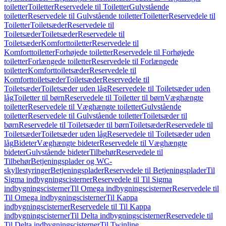
toiletter
Toiletter
Reservedele til Toiletter
Gulvstående
toiletter
Reservedele til Gulvstående toiletter
Toiletter
Reservedele til
Toiletter
Toiletsæder
Reservedele til
Toiletsæder
Toiletsæder
Reservedele til
Toiletsæder
Komforttoiletter
Reservedele til
Komforttoiletter
Forhøjede toiletter
Reservedele til Forhøjede
toiletter
Forlængede toiletter
Reservedele til Forlængede
toiletter
Komforttoiletsæder
Reservedele til
Komforttoiletsæder
Toiletsæder
Reservedele til
Toiletsæder
Toiletsæder uden låg
Reservedele til Toiletsæder uden
låg
Toiletter til børn
Reservedele til Toiletter til børn
Væghængte
toiletter
Reservedele til Væghængte toiletter
Gulvstående
toiletter
Reservedele til Gulvstående toiletter
Toiletsæder til
børn
Reservedele til Toiletsæder til børn
Toiletsæder
Reservedele til
Toiletsæder
Toiletsæder uden låg
Reservedele til Toiletsæder uden
låg
Bideter
Væghængte bideter
Reservedele til Væghængte
bideter
Gulvstående bideter
Tilbehør
Reservedele til
Tilbehør
Betjeningsplader og WC-
skyllestyringer
Betjeningsplader
Reservedele til Betjeningsplader
Til
Sigma indbygningscisterner
Reservedele til Til Sigma
indbygningscisterner
Til Omega indbygningscisterner
Reservedele til
Til Omega indbygningscisterner
Til Kappa
indbygningscisterner
Reservedele til Til Kappa
indbygningscisterner
Til Delta indbygningscisterner
Reservedele til
Til Delta indbygningscisterner
Til Twinline