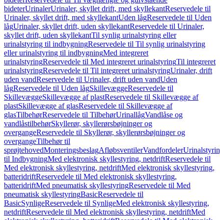
bideter
Urinaler
Urinaler, skyllet drift, med skyllekant
Reservedele til
Urinaler, skyllet drift, med skyllekant
Uden låg
Reservedele til Uden
låg
Urinaler, skyllet drift, uden skyllekant
Reservedele til Urinaler,
skyllet drift, uden skyllekant
Til synlig urinalstyring eller
urinalstyring til indbygning
Reservedele til Til synlig urinalstyring
eller urinalstyring til indbygning
Med integreret
urinalstyring
Reservedele til Med integreret urinalstyring
Til integreret
urinalstyring
Reservedele til Til integreret urinalstyring
Urinaler, drift
uden vand
Reservedele til Urinaler, drift uden vand
Uden
låg
Reservedele til Uden låg
Skillevægge
Reservedele til
Skillevægge
Skillevægge af plast
Reservedele til Skillevægge af
plast
Skillevægge af glas
Reservedele til Skillevægge af
glas
Tilbehør
Reservedele til Tilbehør
Urinallåg
Vandlåse og
vandlåstilbehør
Skyllerør, skyllerørsbøjninger og
overgange
Reservedele til Skyllerør, skyllerørsbøjninger og
overgange
Tilbehør til
sprøjtehoved
Monteringsbeslag
Afløbsventiler
Vandfordeler
Urinalstyri
til Indbygning
Med elektronisk skyllestyring, netdrift
Reservedele til
Med elektronisk skyllestyring, netdrift
Med elektronisk skyllestyring,
batteridrift
Reservedele til Med elektronisk skyllestyring,
batteridrift
Med pneumatisk skyllestyring
Reservedele til Med
pneumatisk skyllestyring
Basic
Reservedele til
Basic
Synlige
Reservedele til Synlige
Med elektronisk skyllestyring,
netdrift
Reservedele til Med elektronisk skyllestyring, netdrift
Med