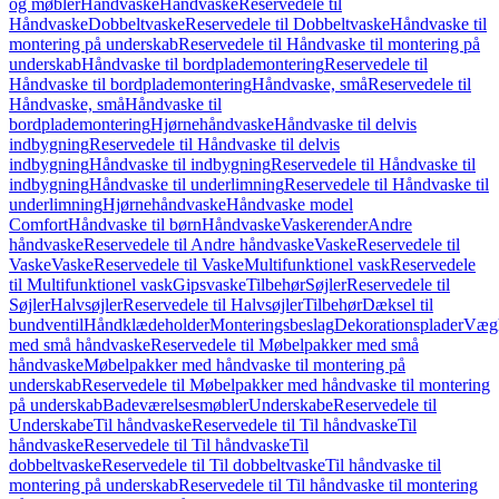
og møbler
Håndvaske
Håndvaske
Reservedele til
Håndvaske
Dobbeltvaske
Reservedele til Dobbeltvaske
Håndvaske til
montering på underskab
Reservedele til Håndvaske til montering på
underskab
Håndvaske til bordplademontering
Reservedele til
Håndvaske til bordplademontering
Håndvaske, små
Reservedele til
Håndvaske, små
Håndvaske til
bordplademontering
Hjørnehåndvaske
Håndvaske til delvis
indbygning
Reservedele til Håndvaske til delvis
indbygning
Håndvaske til indbygning
Reservedele til Håndvaske til
indbygning
Håndvaske til underlimning
Reservedele til Håndvaske til
underlimning
Hjørnehåndvaske
Håndvaske model
Comfort
Håndvaske til børn
Håndvaske
Vaskerender
Andre
håndvaske
Reservedele til Andre håndvaske
Vaske
Reservedele til
Vaske
Vaske
Reservedele til Vaske
Multifunktionel vask
Reservedele
til Multifunktionel vask
Gipsvaske
Tilbehør
Søjler
Reservedele til
Søjler
Halvsøjler
Reservedele til Halvsøjler
Tilbehør
Dæksel til
bundventil
Håndklædeholder
Monteringsbeslag
Dekorationsplader
Vægh
med små håndvaske
Reservedele til Møbelpakker med små
håndvaske
Møbelpakker med håndvaske til montering på
underskab
Reservedele til Møbelpakker med håndvaske til montering
på underskab
Badeværelsesmøbler
Underskabe
Reservedele til
Underskabe
Til håndvaske
Reservedele til Til håndvaske
Til
håndvaske
Reservedele til Til håndvaske
Til
dobbeltvaske
Reservedele til Til dobbeltvaske
Til håndvaske til
montering på underskab
Reservedele til Til håndvaske til montering