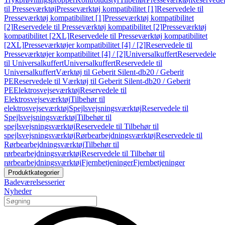
til Presseværktøj
Presseværktøj kompatibilitet [1]
Reservedele til
Presseværktøj kompatibilitet [1]
Presseværktøj kompatibilitet
[2]
Reservedele til Presseværktøj kompatibilitet [2]
Presseværktøj
kompatibilitet [2XL]
Reservedele til Presseværktøj kompatibilitet
[2XL]
Presseværktøjer kompatibilitet [4] / [2]
Reservedele til
Presseværktøjer kompatibilitet [4] / [2]
Universalkuffert
Reservedele
til Universalkuffert
Universalkuffert
Reservedele til
Universalkuffert
Værktøj til Geberit Silent-db20 / Geberit
PE
Reservedele til Værktøj til Geberit Silent-db20 / Geberit
PE
Elektrosvejseværktøj
Reservedele til
Elektrosvejseværktøj
Tilbehør til
elektrosvejseværktøj
Spejlsvejsningsværktøj
Reservedele til
Spejlsvejsningsværktøj
Tilbehør til
spejlsvejsningsværktøj
Reservedele til Tilbehør til
spejlsvejsningsværktøj
Rørbearbejdningsværktøj
Reservedele til
Rørbearbejdningsværktøj
Tilbehør til
rørbearbejdningsværktøj
Reservedele til Tilbehør til
rørbearbejdningsværktøj
Fjernbetjeninger
Fjernbetjeninger
Produktkategorier
Badeværelsesserier
Nyheder