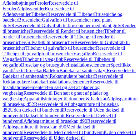
Afløbsbøjninger
Feroler
Reservedele til
Feroler
Afløbsventiler
Reservedele til
Afløbsventiler
Tilbehør
Reservedele til Tilbehør
Bruseniche og
badekar
Brusenicher
Gulvafløb til brusenicher med plant
gulv
Reservedele til Gulvafløb til brusenicher med plant gulv
Render
til brusenicher
Reservedele til Render til brusenicher
Tilbehør til
render til brusenicher
Reservedele til Tilbehør til render til
brusenicher
Gulvafløb til brusenicher
Reservedele til Gulvafløb til
brusenicher
Tilbehør til gulvafløb til brusenicher
Reservedele til
Tilbehør til gulvafløb til brusenicher
Vægafløb
Reservedele til
Vægafløb
Tilbehør til vægafløb
Reservedele til Tilbehør til
vægafløb
Brusekar og brusegulve
Installationselementer
Specifikke
vandlåse til brusekar
Badekar
Badekar af sanitetsakryl
Reservedele til
Badekar af sanitetsakryl
Rektangulære badekar
Reservedele til
Rektangulære badekar
Installationselementer
Reservedele til
Installationselementer
Ben sæt og sæt af plader og
vægbeslag
Reservedele til Ben sæt og sæt af plader og
vægbeslag
Apparattilslutninger til doucher & badekar
Afløbsgarniture
til brusekar, d52
Reservedele til Afløbsgarniture til brusekar,
d52
Uden dæksel til bundventil
Reservedele til Uden dæksel til
bundventil
Dæksel til bundventil
Reservedele til Dæksel til
bundventil
Afløbsgarniture til brusekar, d90
Reservedele til
Afløbsgarniture til brusekar, d90
Med dæksel til
bundventil
Reservedele til Med dæksel til bundventil
Uden dæksel til
bundventil
Reservedele til Uden dæksel til