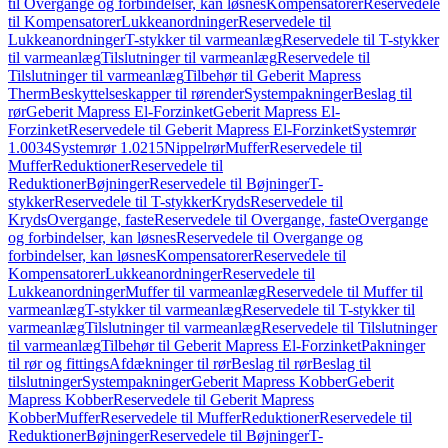
til Overgange og forbindelser, kan løsnes
Kompensatorer
Reservedele
til Kompensatorer
Lukkeanordninger
Reservedele til
Lukkeanordninger
T-stykker til varmeanlæg
Reservedele til T-stykker
til varmeanlæg
Tilslutninger til varmeanlæg
Reservedele til
Tilslutninger til varmeanlæg
Tilbehør til Geberit Mapress
Therm
Beskyttelseskapper til rørender
Systempakninger
Beslag til
rør
Geberit Mapress El-Forzinket
Geberit Mapress El-
Forzinket
Reservedele til Geberit Mapress El-Forzinket
Systemrør
1.0034
Systemrør 1.0215
Nippelrør
Muffer
Reservedele til
Muffer
Reduktioner
Reservedele til
Reduktioner
Bøjninger
Reservedele til Bøjninger
T-
stykker
Reservedele til T-stykker
Kryds
Reservedele til
Kryds
Overgange, faste
Reservedele til Overgange, faste
Overgange
og forbindelser, kan løsnes
Reservedele til Overgange og
forbindelser, kan løsnes
Kompensatorer
Reservedele til
Kompensatorer
Lukkeanordninger
Reservedele til
Lukkeanordninger
Muffer til varmeanlæg
Reservedele til Muffer til
varmeanlæg
T-stykker til varmeanlæg
Reservedele til T-stykker til
varmeanlæg
Tilslutninger til varmeanlæg
Reservedele til Tilslutninger
til varmeanlæg
Tilbehør til Geberit Mapress El-Forzinket
Pakninger
til rør og fittings
Afdækninger til rør
Beslag til rør
Beslag til
tilslutninger
Systempakninger
Geberit Mapress Kobber
Geberit
Mapress Kobber
Reservedele til Geberit Mapress
Kobber
Muffer
Reservedele til Muffer
Reduktioner
Reservedele til
Reduktioner
Bøjninger
Reservedele til Bøjninger
T-