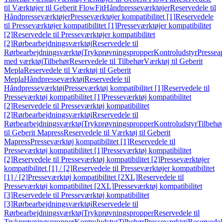
til Værktøjer til Geberit FlowFit
Håndpresseværktøjer
Reservedele til
Håndpresseværktøjer
Presseværktøjer kompatibilitet [1]
Reservedele
til Presseværktøjer kompatibilitet [1]
Presseværktøjer kompatibilitet
[2]
Reservedele til Presseværktøjer kompatibilitet
[2]
Rørbearbejdningsværktøj
Reservedele til
Rørbearbejdningsværktøj
Trykprøvningspropper
Kontroludstyr
Pressea
med værktøj
Tilbehør
Reservedele til Tilbehør
Værktøj til Geberit
Mepla
Reservedele til Værktøj til Geberit
Mepla
Håndpresseværktøj
Reservedele til
Håndpresseværktøj
Presseværktøj kompatibilitet [1]
Reservedele til
Presseværktøj kompatibilitet [1]
Presseværktøj kompatibilitet
[2]
Reservedele til Presseværktøj kompatibilitet
[2]
Rørbearbejdningsværktøj
Reservedele til
Rørbearbejdningsværktøj
Trykprøvningspropper
Kontroludstyr
Tilbehø
til Geberit Mapress
Reservedele til Værktøj til Geberit
Mapress
Presseværktøj kompatibilitet [1]
Reservedele til
Presseværktøj kompatibilitet [1]
Presseværktøj kompatibilitet
[2]
Reservedele til Presseværktøj kompatibilitet [2]
Presseværktøjer
kompatibilitet [1] / [2]
Reservedele til Presseværktøjer kompatibilitet
[1] / [2]
Presseværktøj kompatibilitet [2XL]
Reservedele til
Presseværktøj kompatibilitet [2XL]
Presseværktøj kompatibilitet
[3]
Reservedele til Presseværktøj kompatibilitet
[3]
Rørbearbejdningsværktøj
Reservedele til
Rørbearbejdningsværktøj
Trykprøvningspropper
Reservedele til
Trykprøvningspropper
Kontroludstyr
Tilbehør
Presseværktøj
Reservede