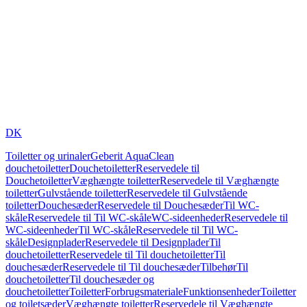
DK
Toiletter og urinaler
Geberit AquaClean
douchetoiletter
Douchetoiletter
Reservedele til
Douchetoiletter
Væghængte toiletter
Reservedele til Væghængte
toiletter
Gulvstående toiletter
Reservedele til Gulvstående
toiletter
Douchesæder
Reservedele til Douchesæder
Til WC-
skåle
Reservedele til Til WC-skåle
WC-sideenheder
Reservedele til
WC-sideenheder
Til WC-skåle
Reservedele til Til WC-
skåle
Designplader
Reservedele til Designplader
Til
douchetoiletter
Reservedele til Til douchetoiletter
Til
douchesæder
Reservedele til Til douchesæder
Tilbehør
Til
douchetoiletter
Til douchesæder og
douchetoiletter
Toiletter
Forbrugsmateriale
Funktionsenheder
Toiletter
og toiletsæder
Væghængte toiletter
Reservedele til Væghængte