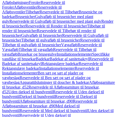
Afløbsbøjninger
Feroler
Reservedele til
Feroler
Afløbsventiler
Reservedele til
Afløbsventiler
Tilbehør
Reservedele til Tilbehør
Bruseniche og
badekar
Brusenicher
Gulvafløb til brusenicher med plant
gulv
Reservedele til Gulvafløb til brusenicher med plant gulv
Render
til brusenicher
Reservedele til Render til brusenicher
Tilbehør til
render til brusenicher
Reservedele til Tilbehør til render til
brusenicher
Gulvafløb til brusenicher
Reservedele til Gulvafløb til
brusenicher
Tilbehør til gulvafløb til brusenicher
Reservedele til
Tilbehør til gulvafløb til brusenicher
Vægafløb
Reservedele til
Vægafløb
Tilbehør til vægafløb
Reservedele til Tilbehør til
vægafløb
Brusekar og brusegulve
Installationselementer
Specifikke
vandlåse til brusekar
Badekar
Badekar af sanitetsakryl
Reservedele til
Badekar af sanitetsakryl
Rektangulære badekar
Reservedele til
Rektangulære badekar
Installationselementer
Reservedele til
Installationselementer
Ben sæt og sæt af plader og
vægbeslag
Reservedele til Ben sæt og sæt af plader og
vægbeslag
Apparattilslutninger til doucher & badekar
Afløbsgarniture
til brusekar, d52
Reservedele til Afløbsgarniture til brusekar,
d52
Uden dæksel til bundventil
Reservedele til Uden dæksel til
bundventil
Dæksel til bundventil
Reservedele til Dæksel til
bundventil
Afløbsgarniture til brusekar, d90
Reservedele til
Afløbsgarniture til brusekar, d90
Med dæksel til
bundventil
Reservedele til Med dæksel til bundventil
Uden dæksel til
bundventil
Reservedele til Uden dæksel til