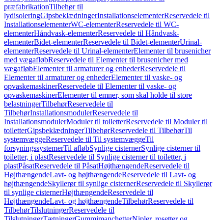
præfabrikation
Tilbehør til
lydisolering
Gipsbeklædninger
Installationselementer
Reservedele til
Installationselementer
WC-elementer
Reservedele til WC-
elementer
Håndvask-elementer
Reservedele til Håndvask-
elementer
Bidet-elementer
Reservedele til Bidet-elementer
Urinal-
elementer
Reservedele til Urinal-elementer
Elementer til brusenicher
med vægafløb
Reservedele til Elementer til brusenicher med
vægafløb
Elementer til armaturer og enheder
Reservedele til
Elementer til armaturer og enheder
Elementer til vaske- og
opvaskemaskiner
Reservedele til Elementer til vaske- og
opvaskemaskiner
Elementer til emner, som skal holde til store
belastninger
Tilbehør
Reservedele til
Tilbehør
Installationsmoduler
Reservedele til
Installationsmoduler
Moduler til toiletter
Reservedele til Moduler til
toiletter
Gipsbeklædninger
Tilbehør
Reservedele til Tilbehør
Til
systemvægge
Reservedele til Til systemvægge
Til
forsyningssystemer
Til afløb
Synlige cisterner
Synlige cisterner til
toiletter, i plast
Reservedele til Synlige cisterner til toiletter, i
plast
Påsat
Reservedele til Påsat
Højthængende
Reservedele til
Højthængende
Lavt- og højthængende
Reservedele til Lavt- og
højthængende
Skyllerør til synlige cisterner
Reservedele til Skyllerør
til synlige cisterner
Højthængende
Reservedele til
Højthængende
Lavt- og højthængende
Tilbehør
Reservedele til
Tilbehør
Tilslutninger
Reservedele til
Tilslutninger
Tætninger
Gummimanchetter
Nipler, rosetter og