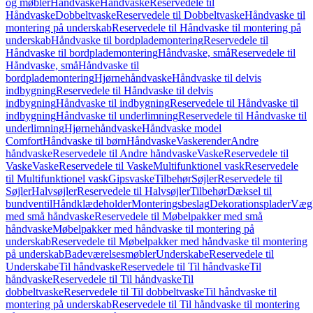
og møbler
Håndvaske
Håndvaske
Reservedele til
Håndvaske
Dobbeltvaske
Reservedele til Dobbeltvaske
Håndvaske til
montering på underskab
Reservedele til Håndvaske til montering på
underskab
Håndvaske til bordplademontering
Reservedele til
Håndvaske til bordplademontering
Håndvaske, små
Reservedele til
Håndvaske, små
Håndvaske til
bordplademontering
Hjørnehåndvaske
Håndvaske til delvis
indbygning
Reservedele til Håndvaske til delvis
indbygning
Håndvaske til indbygning
Reservedele til Håndvaske til
indbygning
Håndvaske til underlimning
Reservedele til Håndvaske til
underlimning
Hjørnehåndvaske
Håndvaske model
Comfort
Håndvaske til børn
Håndvaske
Vaskerender
Andre
håndvaske
Reservedele til Andre håndvaske
Vaske
Reservedele til
Vaske
Vaske
Reservedele til Vaske
Multifunktionel vask
Reservedele
til Multifunktionel vask
Gipsvaske
Tilbehør
Søjler
Reservedele til
Søjler
Halvsøjler
Reservedele til Halvsøjler
Tilbehør
Dæksel til
bundventil
Håndklædeholder
Monteringsbeslag
Dekorationsplader
Vægh
med små håndvaske
Reservedele til Møbelpakker med små
håndvaske
Møbelpakker med håndvaske til montering på
underskab
Reservedele til Møbelpakker med håndvaske til montering
på underskab
Badeværelsesmøbler
Underskabe
Reservedele til
Underskabe
Til håndvaske
Reservedele til Til håndvaske
Til
håndvaske
Reservedele til Til håndvaske
Til
dobbeltvaske
Reservedele til Til dobbeltvaske
Til håndvaske til
montering på underskab
Reservedele til Til håndvaske til montering