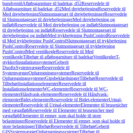
bundventil
Afløbsgarniture til badekar, d52
Reservedele til
Afløbsgarniture til badekar, d52
Med drejebetjening
Reservedele til
Med drejebetjening
Slutmontagesæt til drejebetjeninger
Reservedele
til Slutmontagesæt til drejebetjeninger
Med drejebetjening og
indløb
Reservedele til Med drejebetjening og indløb
Slutmontagesæt
til drejebetjening og indløb
Reservedele til Slutmontagesæt til
drejebetjening og indløb
Med trykbetjening PushControl
Reservedele
til Med trykbetjening PushControl
Slutmontagesæt til trykbetjening
PushControl
Reservedele til Slutmontagesæt til trykbetjening
PushControl
Med ventilkegle
Reservedele til Med
ventilkegle
Tilbehør til afløbsgarniture til badekar
Ventilkegler
T-
stykker
Installationssystemer
Geberit
Duofix
Systemvægge
Reservedele til
Systemvægge
Ophængningssystemer
Reservedele til
Ophængningssystemer
Gipsbeklædninger
Tilbehør
Reservedele til
Tilbehør
Installationselementer
Reservedele til
Installationselementer
WC-elementer
Reservedele til WC-
elementer
Håndvask-elementer
Reservedele til Håndvask-
elementer
Bidet-elementer
Reservedele til Bidet-elementer
Urinal-
elementer
Reservedele til Urinal-elementer
Elementer til brusenicher
med vægafløb
Reservedele til Elementer til brusenicher med
vægafløb
Elementer til emner, som skal holde til store
belastninger
Reservedele til Elementer til emner, som skal holde til
store belastninger
Tilbehør
Reservedele til Tilbehør
Geberit
GIS
Systemvægge
Ophængningssystemer
Tilbehør til