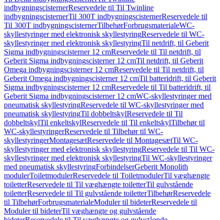
indbygningscisterner
Reservedele til Til Twinline
indbygningscisterner
Til 300T indbygningscisterner
Reservedele til
Til 300T indbygningscisterner
Tilbehør
Forbrugsmateriale
WC-
skyllestyringer med elektronisk skyllestyring
Reservedele til WC-
skyllestyringer med elektronisk skyllestyring
Til netdrift, til Geberit
Sigma indbygningscisterner 12 cm
Reservedele til Til netdrift, til
Geberit Sigma indbygningscisterner 12 cm
Til netdrift, til Geberit
Omega indbygningscisterner 12 cm
Reservedele til Til netdrift, til
Geberit Omega indbygningscisterner 12 cm
Til batteridrift, til Geberit
Sigma indbygningscisterner 12 cm
Reservedele til Til batteridrift, til
Geberit Sigma indbygningscisterner 12 cm
WC-skyllestyringer med
pneumatisk skyllestyring
Reservedele til WC-skyllestyringer med
pneumatisk skyllestyring
Til dobbeltskyl
Reservedele til Til
dobbeltskyl
Til enkeltskyl
Reservedele til Til enkeltskyl
Tilbehør til
WC-skyllestyringer
Reservedele til Tilbehør til WC-
skyllestyringer
Montagesæt
Reservedele til Montagesæt
Til WC-
skyllestyringer med elektronisk skyllestyring
Reservedele til Til WC-
skyllestyringer med elektronisk skyllestyring
Til WC-skyllestyringer
med pneumatisk skyllestyring
Forbindelser
Geberit Monolith
moduler
Toiletmoduler
Reservedele til Toiletmoduler
Til væghængte
toiletter
Reservedele til Til væghængte toiletter
Til gulvstående
toiletter
Reservedele til Til gulvstående toiletter
Tilbehør
Reservedele
til Tilbehør
Forbrugsmateriale
Moduler til bideter
Reservedele til
Moduler til bideter
Til væghængte og gulvstående
bideter
Reservedele til Til væghængte og gulvstående