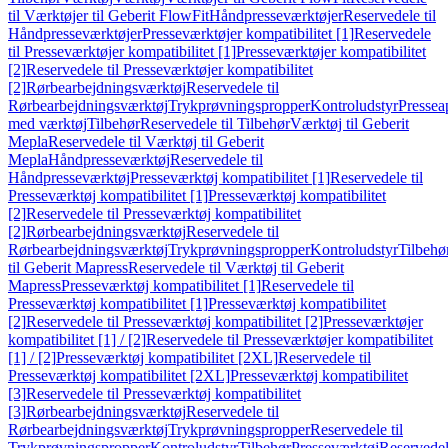
til Værktøjer til Geberit FlowFit
Håndpresseværktøjer
Reservedele til
Håndpresseværktøjer
Presseværktøjer kompatibilitet [1]
Reservedele
til Presseværktøjer kompatibilitet [1]
Presseværktøjer kompatibilitet
[2]
Reservedele til Presseværktøjer kompatibilitet
[2]
Rørbearbejdningsværktøj
Reservedele til
Rørbearbejdningsværktøj
Trykprøvningspropper
Kontroludstyr
Pressea
med værktøj
Tilbehør
Reservedele til Tilbehør
Værktøj til Geberit
Mepla
Reservedele til Værktøj til Geberit
Mepla
Håndpresseværktøj
Reservedele til
Håndpresseværktøj
Presseværktøj kompatibilitet [1]
Reservedele til
Presseværktøj kompatibilitet [1]
Presseværktøj kompatibilitet
[2]
Reservedele til Presseværktøj kompatibilitet
[2]
Rørbearbejdningsværktøj
Reservedele til
Rørbearbejdningsværktøj
Trykprøvningspropper
Kontroludstyr
Tilbehø
til Geberit Mapress
Reservedele til Værktøj til Geberit
Mapress
Presseværktøj kompatibilitet [1]
Reservedele til
Presseværktøj kompatibilitet [1]
Presseværktøj kompatibilitet
[2]
Reservedele til Presseværktøj kompatibilitet [2]
Presseværktøjer
kompatibilitet [1] / [2]
Reservedele til Presseværktøjer kompatibilitet
[1] / [2]
Presseværktøj kompatibilitet [2XL]
Reservedele til
Presseværktøj kompatibilitet [2XL]
Presseværktøj kompatibilitet
[3]
Reservedele til Presseværktøj kompatibilitet
[3]
Rørbearbejdningsværktøj
Reservedele til
Rørbearbejdningsværktøj
Trykprøvningspropper
Reservedele til
Trykprøvningspropper
Kontroludstyr
Tilbehør
Presseværktøj
Reservede