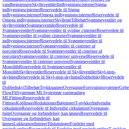
vandbegrænsere
Skylleventiler
Indbygningscisterner
Sigma
indbygningscisterner
Reservedele til Sigma
indbygningscisterner
Omega indbygningscisterner
Reservedele til
Omega indbygningscisterner
Skyllerør
Tilbehør
Svømmeventiler og
skylleventiler
Svømmeventiler
Reservedele til
Svømmeventiler
Svømmeventiler til synlige cisterner
Reservedele til
Svømmeventiler til synlige cisterner
Svømmeventiler til
indbygningscisterner
Reservedele til Svømmeventiler til
indbygningscisterner
Svømmeventiler til cisterner af
porcelæn
Reservedele til Svømmeventiler til cisterner af
porcelæn
Svømmeventiler til cisterner universel
Reservedele til
Svømmeventiler til cisterner universel
Svømmeventiler til
Monolith
Reservedele til Svømmeventiler til
Monolith
Skylleventiler
Reservedele til Skylleventiler
Skyl-stop-
skylning
Reservedele til Skyl-stop-skylning
Dobbeltskyl
Reservedele
til
Dobbeltskyl
Tilbehør
Trykknapper
Overgange
Forsyningssystemer
Geber
FlowFit
Systemrør ML
Systemrør varmeanlæg
ML
Fittings
Reservedele til
Fittings
Koblinger
Reduktioner
Bøjninger
T-stykker
Indvendig
cirkulation
Reservedele til Indvendig cirkulation
Overgange,
faste
Overgange og forbindelser, kan løsnes
Reservedele til
Overgange og forbindelser, kan
løsnes
Lukkeanordninger
Tilslutninger
Fordeler med
gevindsamling
Reservedele til Fordeler med gevindsamling
T-stykker