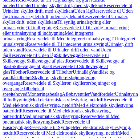
bideter
Urinaler
Urinaler, skyllet drift, med skyllekant
Reservedele til
Urinaler, skyllet drift, med skyllekant
Uden låg
Reservedele til Uden
låg
Urinaler, skyllet drift, uden skyllekant
Reservedele til Urinaler,
skyllet drift, uden skyllekant
Til synlig urinalstyring eller
urinalstyring til indbygning
Reservedele til Til synlig urinalstyring
eller urinalstyring til indbygning
Med integreret
urinalstyring
Reservedele til Med integreret urinalstyring
Til integreret
urinalstyring
Reservedele til Til integreret urinalstyring
Urinaler, drift
uden vand
Reservedele til Urinaler, drift uden vand
Uden
låg
Reservedele til Uden låg
Skillevægge
Reservedele til
Skillevægge
Skillevægge af plast
Reservedele til Skillevægge af
plast
Skillevægge af glas
Reservedele til Skillevægge af
glas
Tilbehør
Reservedele til Tilbehør
Urinallåg
Vandlåse og
vandlåstilbehør
Skyllerør, skyllerørsbøjninger og
overgange
Reservedele til Skyllerør, skyllerørsbøjninger og
overgange
Tilbehør til
sprøjtehoved
Monteringsbeslag
Afløbsventiler
Vandfordeler
Urinalstyri
til Indbygning
Med elektronisk skyllestyring, netdrift
Reservedele til
Med elektronisk skyllestyring, netdrift
Med elektronisk skyllestyring,
batteridrift
Reservedele til Med elektronisk skyllestyring,
batteridrift
Med pneumatisk skyllestyring
Reservedele til Med
pneumatisk skyllestyring
Basic
Reservedele til
Basic
Synlige
Reservedele til Synlige
Med elektronisk skyllestyring,
netdrift
Reservedele til Med elektronisk skyllestyring, netdrift
Med