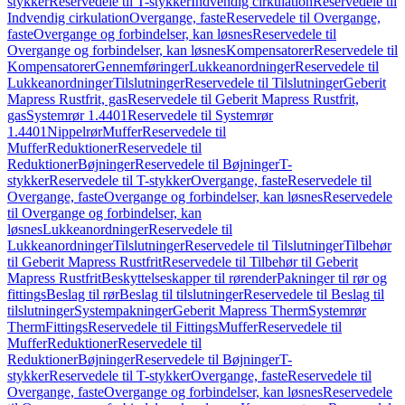
stykker
Reservedele til T-stykker
Indvendig cirkulation
Reservedele til
Indvendig cirkulation
Overgange, faste
Reservedele til Overgange,
faste
Overgange og forbindelser, kan løsnes
Reservedele til
Overgange og forbindelser, kan løsnes
Kompensatorer
Reservedele til
Kompensatorer
Gennemføringer
Lukkeanordninger
Reservedele til
Lukkeanordninger
Tilslutninger
Reservedele til Tilslutninger
Geberit
Mapress Rustfrit, gas
Reservedele til Geberit Mapress Rustfrit,
gas
Systemrør 1.4401
Reservedele til Systemrør
1.4401
Nippelrør
Muffer
Reservedele til
Muffer
Reduktioner
Reservedele til
Reduktioner
Bøjninger
Reservedele til Bøjninger
T-
stykker
Reservedele til T-stykker
Overgange, faste
Reservedele til
Overgange, faste
Overgange og forbindelser, kan løsnes
Reservedele
til Overgange og forbindelser, kan
løsnes
Lukkeanordninger
Reservedele til
Lukkeanordninger
Tilslutninger
Reservedele til Tilslutninger
Tilbehør
til Geberit Mapress Rustfrit
Reservedele til Tilbehør til Geberit
Mapress Rustfrit
Beskyttelseskapper til rørender
Pakninger til rør og
fittings
Beslag til rør
Beslag til tilslutninger
Reservedele til Beslag til
tilslutninger
Systempakninger
Geberit Mapress Therm
Systemrør
Therm
Fittings
Reservedele til Fittings
Muffer
Reservedele til
Muffer
Reduktioner
Reservedele til
Reduktioner
Bøjninger
Reservedele til Bøjninger
T-
stykker
Reservedele til T-stykker
Overgange, faste
Reservedele til
Overgange, faste
Overgange og forbindelser, kan løsnes
Reservedele