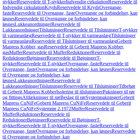
stykker
Reservedele til T-stykker
Indvendig cirkulation
Reservedele til
Indvendig cirkulation
Kryds
Reservedele til Kryds
Overgange,
faste
Reservedele til Overgange, faste
Overgange og forbindelser, kan
løsnes
Reservedele til Overgange og forbindelser, kan
løsnes
Lukkeanordninger
Reservedele til
Lukkeanordninger
Tilslutninger
Reservedele til Tilslutninger
T-stykker
til varmeanlæg
Reservedele til T-stykker til varmeanlæg
Tilslutninger
til varmeanlæg
Reservedele til Tilslutninger til varmeanlæg
Geberit
Mapress Kobber, gas
Reservedele til Geberit Mapress Kobber,
gas
Muffer
Reservedele til Muffer
Reduktioner
Reservedele til
Reduktioner
Bøjninger
Reservedele til Bøjninger
T-
stykker
Reservedele til T-stykker
Overgange, faste
Reservedele til
Overgange, faste
Overgange og forbindelser, kan løsnes
Reservedele
til Overgange og forbindelser, kan
løsnes
Lukkeanordninger
Reservedele til
Lukkeanordninger
Tilslutninger
Reservedele til Tilslutninger
Tilbehør
til Geberit Mapress Kobber
Isolering til tilslutninger
Pakninger til rør
og fittings
Afdækninger til rør
Beslag til rør
Systempakninger
Geberit
Mapress CuNiFe
Geberit Mapress CuNiFe
Reservedele til Geberit
Mapress CuNiFe
Systemrør 2.1972
Muffer
Reservedele til
Muffer
Reduktioner
Reservedele til
Reduktioner
Bøjninger
Reservedele til Bøjninger
T-
stykker
Reservedele til T-stykker
Overgange, faste
Reservedele til
Overgange, faste
Overgange og forbindelser, kan løsnes
Reservedele
til Overgange og forbindelser, kan