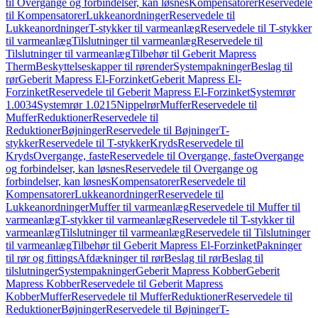
til Overgange og forbindelser, kan løsnes
Kompensatorer
Reservedele
til Kompensatorer
Lukkeanordninger
Reservedele til
Lukkeanordninger
T-stykker til varmeanlæg
Reservedele til T-stykker
til varmeanlæg
Tilslutninger til varmeanlæg
Reservedele til
Tilslutninger til varmeanlæg
Tilbehør til Geberit Mapress
Therm
Beskyttelseskapper til rørender
Systempakninger
Beslag til
rør
Geberit Mapress El-Forzinket
Geberit Mapress El-
Forzinket
Reservedele til Geberit Mapress El-Forzinket
Systemrør
1.0034
Systemrør 1.0215
Nippelrør
Muffer
Reservedele til
Muffer
Reduktioner
Reservedele til
Reduktioner
Bøjninger
Reservedele til Bøjninger
T-
stykker
Reservedele til T-stykker
Kryds
Reservedele til
Kryds
Overgange, faste
Reservedele til Overgange, faste
Overgange
og forbindelser, kan løsnes
Reservedele til Overgange og
forbindelser, kan løsnes
Kompensatorer
Reservedele til
Kompensatorer
Lukkeanordninger
Reservedele til
Lukkeanordninger
Muffer til varmeanlæg
Reservedele til Muffer til
varmeanlæg
T-stykker til varmeanlæg
Reservedele til T-stykker til
varmeanlæg
Tilslutninger til varmeanlæg
Reservedele til Tilslutninger
til varmeanlæg
Tilbehør til Geberit Mapress El-Forzinket
Pakninger
til rør og fittings
Afdækninger til rør
Beslag til rør
Beslag til
tilslutninger
Systempakninger
Geberit Mapress Kobber
Geberit
Mapress Kobber
Reservedele til Geberit Mapress
Kobber
Muffer
Reservedele til Muffer
Reduktioner
Reservedele til
Reduktioner
Bøjninger
Reservedele til Bøjninger
T-