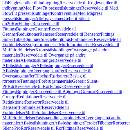
blå
Kugleventiler til indbygning
Reservedele til Kugleventiler til
indbygning
Med FlowFit pressetilslutninger
Reservedele til Med
FlowFit pressetilslutninger
Kontraventiler
Med Mapress
pressetilslutninger
Afløbssystemer
Geberit Silent-
db20
Rør
Fittings
Reservedele til
Fittings
Bøjninger
Grenrør
Reservedele til
Grenrør
Reduktioner
Renserør
Reservedele til Renserør
Fittings
SuperTube
Bøjninger
Specielle fittings
Forbindelser
Reservedele til
Forbindelser
Svejseforbindelser
Muffeforbindelser
Reservedele til
Muffeforbindelser
Kromstålskoblinger
Overgange på andre
materialer
Reservedele til Overgange på andre
materialer
Afløbstilslutninger
Reservedele til
Afløbstilslutninger
Afløbsbøjninger
Reservedele til
Afløbsbøjninger
Overgangsmuffer
Reservedele til
Overgangsmuffer
Tilbehør
Rørbærere
Beslag til
rørbærere
Tætninger
Forbrugsmateriale
Geberit Silent-
PP
Rør
Reservedele til Rør
Fittings
Reservedele til
Fittings
Bøjninger
Reservedele til Bøjninger
Grenrør
Reservedele til
Grenrør
Reduktioner
Reservedele til
Reduktioner
Renserør
Reservedele til
Renserør
Forbindelser
Reservedele til
Forbindelser
Muffeforbindelser
Reservedele til
Muffeforbindelser
Fastspændingsforbindelser
Overgange på andre
materialer
Afløbstilslutninger
Afløbsbøjninger
Feroler
Tilbehør
Rørbærer
Silent-Pro
Rør
Reservedele til Rør
Fittings
Reservedele til