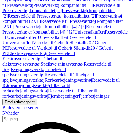
til Presseværktøj
Presseværktøj kompatibilitet [1]
Reservedele til
Presseværktøj kompatibilitet [1]
Presseværktøj kompatibilitet
[2]
Reservedele til Presseværktøj kompatibilitet [2]
Presseværktøj
kompatibilitet [2XL]
Reservedele til Presseværktøj kompatibilitet
[2XL]
Presseværktøjer kompatibilitet [4] / [2]
Reservedele til
Presseværktøjer kompatibilitet [4] / [2]
Universalkuffert
Reservedele
til Universalkuffert
Universalkuffert
Reservedele til
Universalkuffert
Værktøj til Geberit Silent-db20 / Geberit
PE
Reservedele til Værktøj til Geberit Silent-db20 / Geberit
PE
Elektrosvejseværktøj
Reservedele til
Elektrosvejseværktøj
Tilbehør til
elektrosvejseværktøj
Spejlsvejsningsværktøj
Reservedele til
Spejlsvejsningsværktøj
Tilbehør til
spejlsvejsningsværktøj
Reservedele til Tilbehør til
spejlsvejsningsværktøj
Rørbearbejdningsværktøj
Reservedele til
Rørbearbejdningsværktøj
Tilbehør til
rørbearbejdningsværktøj
Reservedele til Tilbehør til
rørbearbejdningsværktøj
Fjernbetjeninger
Fjernbetjeninger
Produktkategorier
Badeværelsesserier
Nyheder