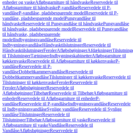
enheder og vaske
Afløbsgarniture til håndvaske
Reservedele til
Afløbsgarniture til håndvaske
P-vandlåse
Reservedele til P-
vandlåse
P-vandlåse, pladsbesparende model
Reservedele til P-
vandlåse, pladsbesparende model
Pungvandlåse til
håndvaske
Reservedele til Pungvandlåse til håndvaske
Pungvandlåse
til håndvaske, pladsbesparende model
Reservedele til Pungvandlåse
til håndvaske, pladsbesparende
model
Indbygningsvandlåse
Reservedele til
Indbygningsvandlåse
Håndvasktilslutninger
Reservedele til
Håndvasktilslutninger
Feroler
Afløbsbøjninger
Afdækninger
Tilslutning
til Tilslutninger
Tætninger
Indbygningskabinetter
Afløbsgarniture til
køkkenvaske
Reservedele til Afløbsgarniture til køkkenvaske
P-
vandlåse
Reservedele til P-
vandlåse
Dobbeltkammervandlåse
Reservedele til
Dobbeltkammervandlåse
Tilslutninger til køkkenvaske
Reservedele til
Tilslutninger til køkkenvaske
Feroler
Reservedele til
Feroler
Afløbsbøjninger
Reservedele til
Afløbsbøjninger
Tilbehør
Reservedele til Tilbehør
Afløbsgarniture til
enheder
Reservedele til Afløbsgarniture til enheder
P-
vandlåse
Reservedele til P-vandlåse
Indbygningsvandlåse
Reservedele
til Indbygningsvandlåse
Synlige vandlåse
Reservedele til Synlige
vandlåse
Tilslutninger
Reservedele til
Tilslutninger
Tilbehør
Afløbsgarniture til vaske
Reservedele til
Afløbsgarniture til vaske
Vandlåse
Reservedele til
Vandlåse
Afløbsbøjninger
Reservedele til