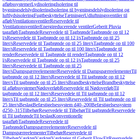
afløbssystemer
Lydisolering
Isolering til
bygningsdelslydisolering
Isolering til bygningsdelslydisolering og
luftlydsisolering
Fugtbeskyttelse
Tætninger
Udluftningsventiler til
afløb
Ventilationsventiler
Reservedele til
Ventilationsventiler
Energireducerende ventiler
Geberit Pluvia
tagafløb
Tagbrønde
Reservedele til Tagbrønde
Tagbrønde op til 12
l/s
Reservedele til Tagbrønde op til 12 l/s
Tagbrønde op til 25
liter/s
Reservedele til Tagbrønde op til 25 liter/s
Tagbrønde op til 100
liter/s
Reservedele til Tagbrønde op til 100 liter/s
Tagbrønde til
render
Reservedele til Tagbrønde til render
Tagbrønde op til 12
l/s
Reservedele til Tagbrønde op til 12 l/s
Tagbrønde op til 25
liter/s
Reservedele til Tagbrønde op til 25
liter/s
Dampspærreelementer
Reservedele til Dampspærreelementer
Til
tagbrønde op til 12 liter/s
Reservedele til Til tagbrønde op til 12
liter/s
Til tagbrønde op til 25 liter/s
Brandbeskyttelse
Brandbeskyttelse
til afløbssystemer
Nødoverløb
Reservedele til Nødoverløb
Til
tagbrønde op til 12 liter/s
Reservedele til Til tagbrønde op til 12
liter/s
Til tagbrønde op til 25 liter/s
Reservedele til Til tagbrønde op til
25 liter/s
Beslag
Befæstigelsessystem d40–200
Befæstigelsessystem
d250–315
Tilbehør
Reservedele til Tilbehør
Til tagbrønde
Reservedele
til Til tagbrønde
Til beslag
Konventionelle
tagafløb
Tagbrønde
Reservedele til
Tagbrønde
Dampspærreelementer
Reservedele til
Dampspærreelementer
Tilbehør
Reservedele til
Tilbehør
Værktøj
Værktøj
Værktøjer til Geberit FlowFit
Reservedele