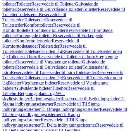
toiletter
Toiletter
Reservedele til Toiletter
Gulvstående
toiletter
Reservedele til Gulvstående toiletter
Toiletter
Reservedele til
Toiletter
Toiletsæder
Reservedele til
Toiletsæder
Toiletsæder
Reservedele til
Toiletsæder
Komforttoiletter
Reservedele til
Komforttoiletter
Forhøjede toiletter
Reservedele til Forhøjede
toiletter
Forlængede toiletter
Reservedele til Forlængede
toiletter
Komforttoiletsæder
Reservedele til
Komforttoiletsæder
Toiletsæder
Reservedele til
Toiletsæder
Toiletsæder uden låg
Reservedele til Toiletsæder uden
låg
Toiletter til børn
Reservedele til Toiletter til børn
Væghængte
toiletter
Reservedele til Væghængte toiletter
Gulvstående
toiletter
Reservedele til Gulvstående toiletter
Toiletsæder til
børn
Reservedele til Toiletsæder til børn
Toiletsæder
Reservedele til
Toiletsæder
Toiletsæder uden låg
Reservedele til Toiletsæder uden
låg
Bideter
Væghængte bideter
Reservedele til Væghængte
bideter
Gulvstående bideter
Tilbehør
Reservedele til
Tilbehør
Betjeningsplader og WC-
skyllestyringer
Betjeningsplader
Reservedele til Betjeningsplader
Til
Sigma indbygningscisterner
Reservedele til Til Sigma
indbygningscisterner
Til Omega indbygningscisterner
Reservedele til
Til Omega indbygningscisterner
Til Kappa
indbygningscisterner
Reservedele til Til Kappa
indbygningscisterner
Til Delta indbygningscisterner
Reservedele til
Til Delta indbygningscisterner
Til Twinline