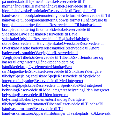
på underskab
Til hjørnehåndvaske
Reservedele til Til
hjørnehåndvaske
Til hjørnehåndvaske
Reservedele til Til
hjørnehåndvaske
Bordplader
Reservedele til Bordplader
Til
håndvaske til bordplademontering bowle formet
Reservedele til Til
håndvaske til bordplademontering bowle formet
Til håndvaske til
bordplademontering firkantet
Reservedele til Til håndvaske til
bordplademontering firkantet
Sideskabe
Reservedele til
Sideskabe
Lave sideskabe
Reservedele til Lave
sideskabe
Højskabe
Reservedele til Højskabe
Halvhøje
skabe
Reservedele til Halvhøje skabe
Overskabe
Reservedele til
Overskabe
Andre badeværelsesmøbler
Reservedele til Andre
badeværelsesmøbler
Væghylder
Reservedele til
Væghylder
Tilbehør
Reservedele til Tilbehør
Skuffeindsatser og
kasser til organisering
Håndklædeholdere og
håndklædekroge
Lyselementer
Håndtag
Ben
sæt
Magnettavler
Stikdåser
Reservedele til Stikdåser
Yderligere
tilbehør
Spejle og spejlskabe
Spejle
Reservedele til Spejle
Med
integreret belysning
Reservedele til Med integreret
belysning
Spejlskabe
Reservedele til Spejlskabe
Med integreret
belysning
Reservedele til Med integreret belysning
Uden integreret
belysning
Reservedele til Uden integreret
belysning
Tilbehør
Lyselementer
Håndtag
Yderligere
tilbehør
Stikdåser
Armaturer
Tilbehør
Reservedele til Tilbehør
Til
håndvaskarmaturer
Reservedele til Til
håndvaskarmaturer
Apparattilslutninger til vaskeplads, køkkenvask,