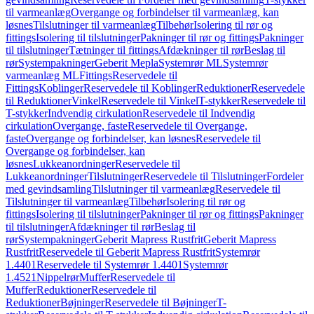
til varmeanlæg
Overgange og forbindelser til varmeanlæg, kan
løsnes
Tilslutninger til varmeanlæg
Tilbehør
Isolering til rør og
fittings
Isolering til tilslutninger
Pakninger til rør og fittings
Pakninger
til tilslutninger
Tætninger til fittings
Afdækninger til rør
Beslag til
rør
Systempakninger
Geberit Mepla
Systemrør ML
Systemrør
varmeanlæg ML
Fittings
Reservedele til
Fittings
Koblinger
Reservedele til Koblinger
Reduktioner
Reservedele
til Reduktioner
Vinkel
Reservedele til Vinkel
T-stykker
Reservedele til
T-stykker
Indvendig cirkulation
Reservedele til Indvendig
cirkulation
Overgange, faste
Reservedele til Overgange,
faste
Overgange og forbindelser, kan løsnes
Reservedele til
Overgange og forbindelser, kan
løsnes
Lukkeanordninger
Reservedele til
Lukkeanordninger
Tilslutninger
Reservedele til Tilslutninger
Fordeler
med gevindsamling
Tilslutninger til varmeanlæg
Reservedele til
Tilslutninger til varmeanlæg
Tilbehør
Isolering til rør og
fittings
Isolering til tilslutninger
Pakninger til rør og fittings
Pakninger
til tilslutninger
Afdækninger til rør
Beslag til
rør
Systempakninger
Geberit Mapress Rustfrit
Geberit Mapress
Rustfrit
Reservedele til Geberit Mapress Rustfrit
Systemrør
1.4401
Reservedele til Systemrør 1.4401
Systemrør
1.4521
Nippelrør
Muffer
Reservedele til
Muffer
Reduktioner
Reservedele til
Reduktioner
Bøjninger
Reservedele til Bøjninger
T-