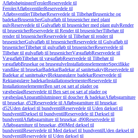
Afløbsbøjninger
Feroler
Reservedele til
Feroler
Afløbsventiler
Reservedele til
Afløbsventiler
Tilbehør
Reservedele til Tilbehør
Bruseniche og
badekar
Brusenicher
Gulvafløb til brusenicher med plant
gulv
Reservedele til Gulvafløb til brusenicher med plant gulv
Render
til brusenicher
Reservedele til Render til brusenicher
Tilbehør til
render til brusenicher
Reservedele til Tilbehør til render til
brusenicher
Gulvafløb til brusenicher
Reservedele til Gulvafløb til
brusenicher
Tilbehør til gulvafløb til brusenicher
Reservedele til
Tilbehør til gulvafløb til brusenicher
Vægafløb
Reservedele til
Vægafløb
Tilbehør til vægafløb
Reservedele til Tilbehør til
vægafløb
Brusekar og brusegulve
Installationselementer
Specifikke
vandlåse til brusekar
Badekar
Badekar af sanitetsakryl
Reservedele til
Badekar af sanitetsakryl
Rektangulære badekar
Reservedele til
Rektangulære badekar
Installationselementer
Reservedele til
Installationselementer
Ben sæt og sæt af plader og
vægbeslag
Reservedele til Ben sæt og sæt af plader og
vægbeslag
Apparattilslutninger til doucher & badekar
Afløbsgarniture
til brusekar, d52
Reservedele til Afløbsgarniture til brusekar,
d52
Uden dæksel til bundventil
Reservedele til Uden dæksel til
bundventil
Dæksel til bundventil
Reservedele til Dæksel til
bundventil
Afløbsgarniture til brusekar, d90
Reservedele til
Afløbsgarniture til brusekar, d90
Med dæksel til
bundventil
Reservedele til Med dæksel til bundventil
Uden dæksel til
bundventil
Reservedele til Uden dæksel til