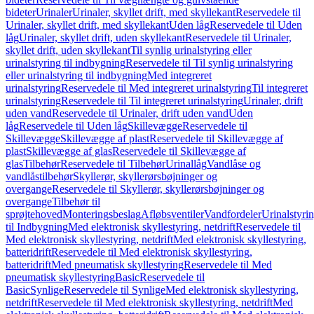
bideter
Urinaler
Urinaler, skyllet drift, med skyllekant
Reservedele til
Urinaler, skyllet drift, med skyllekant
Uden låg
Reservedele til Uden
låg
Urinaler, skyllet drift, uden skyllekant
Reservedele til Urinaler,
skyllet drift, uden skyllekant
Til synlig urinalstyring eller
urinalstyring til indbygning
Reservedele til Til synlig urinalstyring
eller urinalstyring til indbygning
Med integreret
urinalstyring
Reservedele til Med integreret urinalstyring
Til integreret
urinalstyring
Reservedele til Til integreret urinalstyring
Urinaler, drift
uden vand
Reservedele til Urinaler, drift uden vand
Uden
låg
Reservedele til Uden låg
Skillevægge
Reservedele til
Skillevægge
Skillevægge af plast
Reservedele til Skillevægge af
plast
Skillevægge af glas
Reservedele til Skillevægge af
glas
Tilbehør
Reservedele til Tilbehør
Urinallåg
Vandlåse og
vandlåstilbehør
Skyllerør, skyllerørsbøjninger og
overgange
Reservedele til Skyllerør, skyllerørsbøjninger og
overgange
Tilbehør til
sprøjtehoved
Monteringsbeslag
Afløbsventiler
Vandfordeler
Urinalstyri
til Indbygning
Med elektronisk skyllestyring, netdrift
Reservedele til
Med elektronisk skyllestyring, netdrift
Med elektronisk skyllestyring,
batteridrift
Reservedele til Med elektronisk skyllestyring,
batteridrift
Med pneumatisk skyllestyring
Reservedele til Med
pneumatisk skyllestyring
Basic
Reservedele til
Basic
Synlige
Reservedele til Synlige
Med elektronisk skyllestyring,
netdrift
Reservedele til Med elektronisk skyllestyring, netdrift
Med