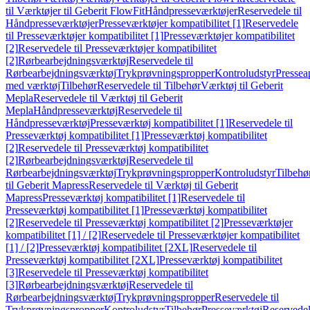
til Værktøjer til Geberit FlowFit
Håndpresseværktøjer
Reservedele til
Håndpresseværktøjer
Presseværktøjer kompatibilitet [1]
Reservedele
til Presseværktøjer kompatibilitet [1]
Presseværktøjer kompatibilitet
[2]
Reservedele til Presseværktøjer kompatibilitet
[2]
Rørbearbejdningsværktøj
Reservedele til
Rørbearbejdningsværktøj
Trykprøvningspropper
Kontroludstyr
Pressea
med værktøj
Tilbehør
Reservedele til Tilbehør
Værktøj til Geberit
Mepla
Reservedele til Værktøj til Geberit
Mepla
Håndpresseværktøj
Reservedele til
Håndpresseværktøj
Presseværktøj kompatibilitet [1]
Reservedele til
Presseværktøj kompatibilitet [1]
Presseværktøj kompatibilitet
[2]
Reservedele til Presseværktøj kompatibilitet
[2]
Rørbearbejdningsværktøj
Reservedele til
Rørbearbejdningsværktøj
Trykprøvningspropper
Kontroludstyr
Tilbehø
til Geberit Mapress
Reservedele til Værktøj til Geberit
Mapress
Presseværktøj kompatibilitet [1]
Reservedele til
Presseværktøj kompatibilitet [1]
Presseværktøj kompatibilitet
[2]
Reservedele til Presseværktøj kompatibilitet [2]
Presseværktøjer
kompatibilitet [1] / [2]
Reservedele til Presseværktøjer kompatibilitet
[1] / [2]
Presseværktøj kompatibilitet [2XL]
Reservedele til
Presseværktøj kompatibilitet [2XL]
Presseværktøj kompatibilitet
[3]
Reservedele til Presseværktøj kompatibilitet
[3]
Rørbearbejdningsværktøj
Reservedele til
Rørbearbejdningsværktøj
Trykprøvningspropper
Reservedele til
Trykprøvningspropper
Kontroludstyr
Tilbehør
Presseværktøj
Reservede