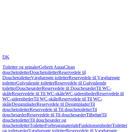
DK
Toiletter og urinaler
Geberit AquaClean
douchetoiletter
Douchetoiletter
Reservedele til
Douchetoiletter
Væghængte toiletter
Reservedele til Væghængte
toiletter
Gulvstående toiletter
Reservedele til Gulvstående
toiletter
Douchesæder
Reservedele til Douchesæder
Til WC-
skåle
Reservedele til Til WC-skåle
WC-sideenheder
Reservedele til
WC-sideenheder
Til WC-skåle
Reservedele til Til WC-
skåle
Designplader
Reservedele til Designplader
Til
douchetoiletter
Reservedele til Til douchetoiletter
Til
douchesæder
Reservedele til Til douchesæder
Tilbehør
Til
douchetoiletter
Til douchesæder og
douchetoiletter
Toiletter
Forbrugsmateriale
Funktionsenheder
Toiletter
og toiletsæder
Væghængte toiletter
Reservedele til Væghængte