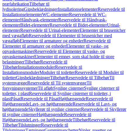
præfabrikation
Tilbehør til
lydisolering
Gipsbeklædninger
Installationselementer
Reservedele til
Installationselementer
WC-elementer
Reservedele til WC-
elementer
Håndvask-elementer
Reservedele til Håndvask-
elementer
Bidet-elementer
Reservedele til Bidet-elementer
Urinal-
elementer
Reservedele til Urinal-elementer
Elementer til brusenicher
med vægafløb
Reservedele til Elementer til brusenicher med
vægafløb
Elementer til armaturer og enheder
Reservedele til
Elementer til armaturer og enheder
Elementer til vaske- og
opvaskemaskiner
Reservedele til Elementer til vaske- og
opvaskemaskiner
Elementer til emner, som skal holde til store
belastninger
Tilbehør
Reservedele til
Tilbehør
Installationsmoduler
Reservedele til
Installationsmoduler
Moduler til toiletter
Reservedele til Moduler til
toiletter
Gipsbeklædninger
Tilbehør
Reservedele til Tilbehør
Til
systemvægge
Reservedele til Til systemvægge
Til
forsyningssystemer
Til afløb
Synlige cisterner
Synlige cisterner til
toiletter, i plast
Reservedele til Synlige cisterner til toiletter, i
plast
Påsat
Reservedele til Påsat
Højthængende
Reservedele til
Højthængende
Lavt- og højthængende
Reservedele til Lavt- og
højthængende
Skyllerør til synlige cisterner
Reservedele til Skyllerør
til synlige cisterner
Højthængende
Reservedele til
Højthængende
Lavt- og højthængende
Tilbehør
Reservedele til
Tilbehør
Tilslutninger
Reservedele til
Tilslutninger
Tætninger
Gummimanchetter
Nipler, rosetter og