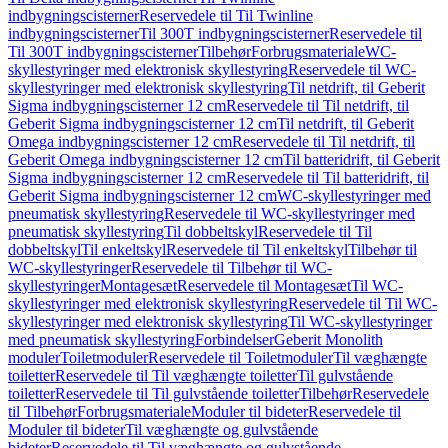
indbygningscisterner
Reservedele til Til Twinline
indbygningscisterner
Til 300T indbygningscisterner
Reservedele til
Til 300T indbygningscisterner
Tilbehør
Forbrugsmateriale
WC-
skyllestyringer med elektronisk skyllestyring
Reservedele til WC-
skyllestyringer med elektronisk skyllestyring
Til netdrift, til Geberit
Sigma indbygningscisterner 12 cm
Reservedele til Til netdrift, til
Geberit Sigma indbygningscisterner 12 cm
Til netdrift, til Geberit
Omega indbygningscisterner 12 cm
Reservedele til Til netdrift, til
Geberit Omega indbygningscisterner 12 cm
Til batteridrift, til Geberit
Sigma indbygningscisterner 12 cm
Reservedele til Til batteridrift, til
Geberit Sigma indbygningscisterner 12 cm
WC-skyllestyringer med
pneumatisk skyllestyring
Reservedele til WC-skyllestyringer med
pneumatisk skyllestyring
Til dobbeltskyl
Reservedele til Til
dobbeltskyl
Til enkeltskyl
Reservedele til Til enkeltskyl
Tilbehør til
WC-skyllestyringer
Reservedele til Tilbehør til WC-
skyllestyringer
Montagesæt
Reservedele til Montagesæt
Til WC-
skyllestyringer med elektronisk skyllestyring
Reservedele til Til WC-
skyllestyringer med elektronisk skyllestyring
Til WC-skyllestyringer
med pneumatisk skyllestyring
Forbindelser
Geberit Monolith
moduler
Toiletmoduler
Reservedele til Toiletmoduler
Til væghængte
toiletter
Reservedele til Til væghængte toiletter
Til gulvstående
toiletter
Reservedele til Til gulvstående toiletter
Tilbehør
Reservedele
til Tilbehør
Forbrugsmateriale
Moduler til bideter
Reservedele til
Moduler til bideter
Til væghængte og gulvstående
bideter
Reservedele til Til væghængte og gulvstående