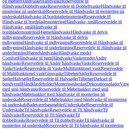
og møbler
Håndvaske
Håndvaske
Reservedele til
Håndvaske
Dobbeltvaske
Reservedele til Dobbeltvaske
Håndvaske til
montering på underskab
Reservedele til Håndvaske til montering på
underskab
Håndvaske til bordplademontering
Reservedele til
Håndvaske til bordplademontering
Håndvaske, små
Reservedele til
Håndvaske, små
Håndvaske til
bordplademontering
Hjørnehåndvaske
Håndvaske til delvis
indbygning
Reservedele til Håndvaske til delvis
indbygning
Håndvaske til indbygning
Reservedele til Håndvaske til
indbygning
Håndvaske til underlimning
Reservedele til Håndvaske til
underlimning
Hjørnehåndvaske
Håndvaske model
Comfort
Håndvaske til børn
Håndvaske
Vaskerender
Andre
håndvaske
Reservedele til Andre håndvaske
Vaske
Reservedele til
Vaske
Vaske
Reservedele til Vaske
Multifunktionel vask
Reservedele
til Multifunktionel vask
Gipsvaske
Tilbehør
Søjler
Reservedele til
Søjler
Halvsøjler
Reservedele til Halvsøjler
Tilbehør
Dæksel til
bundventil
Håndklædeholder
Monteringsbeslag
Dekorationsplader
Vægh
med små håndvaske
Reservedele til Møbelpakker med små
håndvaske
Møbelpakker med håndvaske til montering på
underskab
Reservedele til Møbelpakker med håndvaske til montering
på underskab
Badeværelsesmøbler
Underskabe
Reservedele til
Underskabe
Til håndvaske
Reservedele til Til håndvaske
Til
håndvaske
Reservedele til Til håndvaske
Til
dobbeltvaske
Reservedele til Til dobbeltvaske
Til håndvaske til
montering på underskab
Reservedele til Til håndvaske til montering