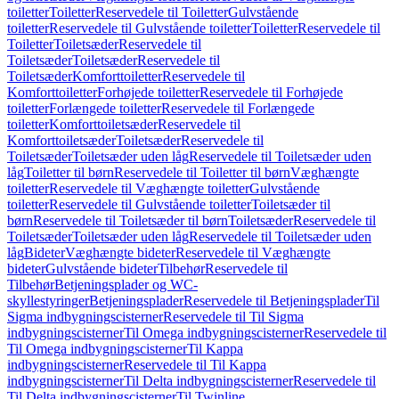
toiletter
Toiletter
Reservedele til Toiletter
Gulvstående
toiletter
Reservedele til Gulvstående toiletter
Toiletter
Reservedele til
Toiletter
Toiletsæder
Reservedele til
Toiletsæder
Toiletsæder
Reservedele til
Toiletsæder
Komforttoiletter
Reservedele til
Komforttoiletter
Forhøjede toiletter
Reservedele til Forhøjede
toiletter
Forlængede toiletter
Reservedele til Forlængede
toiletter
Komforttoiletsæder
Reservedele til
Komforttoiletsæder
Toiletsæder
Reservedele til
Toiletsæder
Toiletsæder uden låg
Reservedele til Toiletsæder uden
låg
Toiletter til børn
Reservedele til Toiletter til børn
Væghængte
toiletter
Reservedele til Væghængte toiletter
Gulvstående
toiletter
Reservedele til Gulvstående toiletter
Toiletsæder til
børn
Reservedele til Toiletsæder til børn
Toiletsæder
Reservedele til
Toiletsæder
Toiletsæder uden låg
Reservedele til Toiletsæder uden
låg
Bideter
Væghængte bideter
Reservedele til Væghængte
bideter
Gulvstående bideter
Tilbehør
Reservedele til
Tilbehør
Betjeningsplader og WC-
skyllestyringer
Betjeningsplader
Reservedele til Betjeningsplader
Til
Sigma indbygningscisterner
Reservedele til Til Sigma
indbygningscisterner
Til Omega indbygningscisterner
Reservedele til
Til Omega indbygningscisterner
Til Kappa
indbygningscisterner
Reservedele til Til Kappa
indbygningscisterner
Til Delta indbygningscisterner
Reservedele til
Til Delta indbygningscisterner
Til Twinline