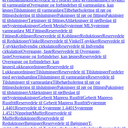
til varmeanlæg
Overgange og forbindelser til varmeanlæg, kan
løsnes
Tilslutninger til varmeanlæg
Tilbehør
Isolering til rør og
fittings
Isolering til tilslutninger
Pakninger til rør og fittings
Pakninger
til tilslutninger
Tætninger til fittings
Afdækninger til rør
Beslag til
rør
Systempakninger
Geberit Mepla
Systemrør ML
Systemrør
varmeanlæg ML
Fittings
Reservedele til
Fittings
Koblinger
Reservedele til Koblinger
Reduktioner
Reservedele
til Reduktioner
Vinkel
Reservedele til Vinkel
T-stykker
Reservedele til
T-stykker
Indvendig cirkulation
Reservedele til Indvendig
cirkulation
Overgange, faste
Reservedele til Overgange,
faste
Overgange og forbindelser, kan løsnes
Reservedele til
Overgange og forbindelser, kan
løsnes
Lukkeanordninger
Reservedele til
Lukkeanordninger
Tilslutninger
Reservedele til Tilslutninger
Fordeler
med gevindsamling
Tilslutninger til varmeanlæg
Reservedele til
Tilslutninger til varmeanlæg
Tilbehør
Isolering til rør og
fittings
Isolering til tilslutninger
Pakninger til rør og fittings
Pakninger
til tilslutninger
Afdækninger til rør
Beslag til
rør
Systempakninger
Geberit Mapress Rustfrit
Geberit Mapress
Rustfrit
Reservedele til Geberit Mapress Rustfrit
Systemrør
1.4401
Reservedele til Systemrør 1.4401
Systemrør
1.4521
Nippelrør
Muffer
Reservedele til
Muffer
Reduktioner
Reservedele til
Reduktioner
Bøjninger
Reservedele til Bøjninger
T-