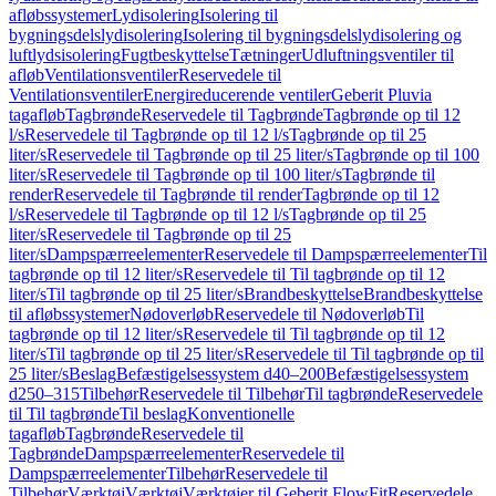
afløbssystemer
Lydisolering
Isolering til
bygningsdelslydisolering
Isolering til bygningsdelslydisolering og
luftlydsisolering
Fugtbeskyttelse
Tætninger
Udluftningsventiler til
afløb
Ventilationsventiler
Reservedele til
Ventilationsventiler
Energireducerende ventiler
Geberit Pluvia
tagafløb
Tagbrønde
Reservedele til Tagbrønde
Tagbrønde op til 12
l/s
Reservedele til Tagbrønde op til 12 l/s
Tagbrønde op til 25
liter/s
Reservedele til Tagbrønde op til 25 liter/s
Tagbrønde op til 100
liter/s
Reservedele til Tagbrønde op til 100 liter/s
Tagbrønde til
render
Reservedele til Tagbrønde til render
Tagbrønde op til 12
l/s
Reservedele til Tagbrønde op til 12 l/s
Tagbrønde op til 25
liter/s
Reservedele til Tagbrønde op til 25
liter/s
Dampspærreelementer
Reservedele til Dampspærreelementer
Til
tagbrønde op til 12 liter/s
Reservedele til Til tagbrønde op til 12
liter/s
Til tagbrønde op til 25 liter/s
Brandbeskyttelse
Brandbeskyttelse
til afløbssystemer
Nødoverløb
Reservedele til Nødoverløb
Til
tagbrønde op til 12 liter/s
Reservedele til Til tagbrønde op til 12
liter/s
Til tagbrønde op til 25 liter/s
Reservedele til Til tagbrønde op til
25 liter/s
Beslag
Befæstigelsessystem d40–200
Befæstigelsessystem
d250–315
Tilbehør
Reservedele til Tilbehør
Til tagbrønde
Reservedele
til Til tagbrønde
Til beslag
Konventionelle
tagafløb
Tagbrønde
Reservedele til
Tagbrønde
Dampspærreelementer
Reservedele til
Dampspærreelementer
Tilbehør
Reservedele til
Tilbehør
Værktøj
Værktøj
Værktøjer til Geberit FlowFit
Reservedele