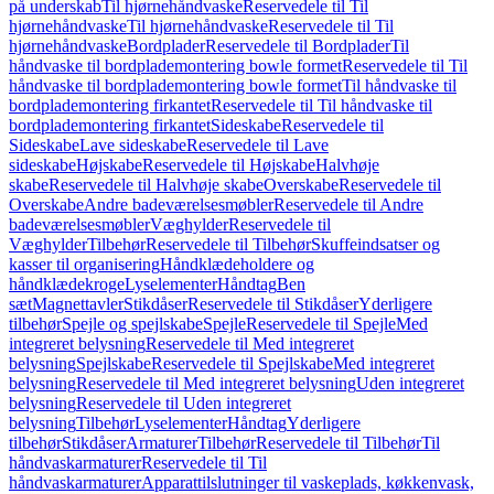
på underskab
Til hjørnehåndvaske
Reservedele til Til
hjørnehåndvaske
Til hjørnehåndvaske
Reservedele til Til
hjørnehåndvaske
Bordplader
Reservedele til Bordplader
Til
håndvaske til bordplademontering bowle formet
Reservedele til Til
håndvaske til bordplademontering bowle formet
Til håndvaske til
bordplademontering firkantet
Reservedele til Til håndvaske til
bordplademontering firkantet
Sideskabe
Reservedele til
Sideskabe
Lave sideskabe
Reservedele til Lave
sideskabe
Højskabe
Reservedele til Højskabe
Halvhøje
skabe
Reservedele til Halvhøje skabe
Overskabe
Reservedele til
Overskabe
Andre badeværelsesmøbler
Reservedele til Andre
badeværelsesmøbler
Væghylder
Reservedele til
Væghylder
Tilbehør
Reservedele til Tilbehør
Skuffeindsatser og
kasser til organisering
Håndklædeholdere og
håndklædekroge
Lyselementer
Håndtag
Ben
sæt
Magnettavler
Stikdåser
Reservedele til Stikdåser
Yderligere
tilbehør
Spejle og spejlskabe
Spejle
Reservedele til Spejle
Med
integreret belysning
Reservedele til Med integreret
belysning
Spejlskabe
Reservedele til Spejlskabe
Med integreret
belysning
Reservedele til Med integreret belysning
Uden integreret
belysning
Reservedele til Uden integreret
belysning
Tilbehør
Lyselementer
Håndtag
Yderligere
tilbehør
Stikdåser
Armaturer
Tilbehør
Reservedele til Tilbehør
Til
håndvaskarmaturer
Reservedele til Til
håndvaskarmaturer
Apparattilslutninger til vaskeplads, køkkenvask,