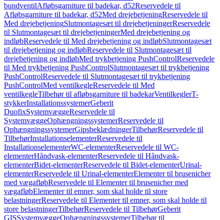
bundventil
Afløbsgarniture til badekar, d52
Reservedele til
Afløbsgarniture til badekar, d52
Med drejebetjening
Reservedele til
Med drejebetjening
Slutmontagesæt til drejebetjeninger
Reservedele
til Slutmontagesæt til drejebetjeninger
Med drejebetjening og
indløb
Reservedele til Med drejebetjening og indløb
Slutmontagesæt
til drejebetjening og indløb
Reservedele til Slutmontagesæt til
drejebetjening og indløb
Med trykbetjening PushControl
Reservedele
til Med trykbetjening PushControl
Slutmontagesæt til trykbetjening
PushControl
Reservedele til Slutmontagesæt til trykbetjening
PushControl
Med ventilkegle
Reservedele til Med
ventilkegle
Tilbehør til afløbsgarniture til badekar
Ventilkegler
T-
stykker
Installationssystemer
Geberit
Duofix
Systemvægge
Reservedele til
Systemvægge
Ophængningssystemer
Reservedele til
Ophængningssystemer
Gipsbeklædninger
Tilbehør
Reservedele til
Tilbehør
Installationselementer
Reservedele til
Installationselementer
WC-elementer
Reservedele til WC-
elementer
Håndvask-elementer
Reservedele til Håndvask-
elementer
Bidet-elementer
Reservedele til Bidet-elementer
Urinal-
elementer
Reservedele til Urinal-elementer
Elementer til brusenicher
med vægafløb
Reservedele til Elementer til brusenicher med
vægafløb
Elementer til emner, som skal holde til store
belastninger
Reservedele til Elementer til emner, som skal holde til
store belastninger
Tilbehør
Reservedele til Tilbehør
Geberit
GIS
Systemvægge
Ophængningssystemer
Tilbehør til