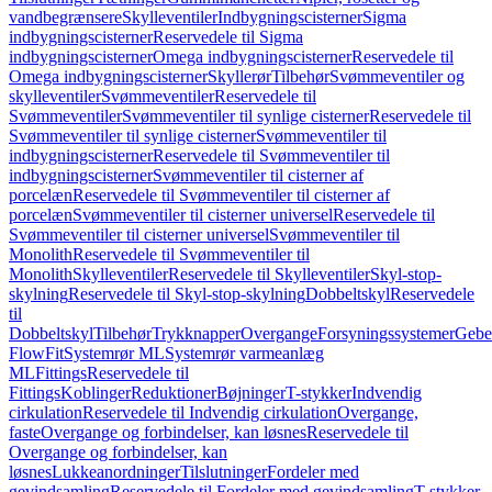
vandbegrænsere
Skylleventiler
Indbygningscisterner
Sigma
indbygningscisterner
Reservedele til Sigma
indbygningscisterner
Omega indbygningscisterner
Reservedele til
Omega indbygningscisterner
Skyllerør
Tilbehør
Svømmeventiler og
skylleventiler
Svømmeventiler
Reservedele til
Svømmeventiler
Svømmeventiler til synlige cisterner
Reservedele til
Svømmeventiler til synlige cisterner
Svømmeventiler til
indbygningscisterner
Reservedele til Svømmeventiler til
indbygningscisterner
Svømmeventiler til cisterner af
porcelæn
Reservedele til Svømmeventiler til cisterner af
porcelæn
Svømmeventiler til cisterner universel
Reservedele til
Svømmeventiler til cisterner universel
Svømmeventiler til
Monolith
Reservedele til Svømmeventiler til
Monolith
Skylleventiler
Reservedele til Skylleventiler
Skyl-stop-
skylning
Reservedele til Skyl-stop-skylning
Dobbeltskyl
Reservedele
til
Dobbeltskyl
Tilbehør
Trykknapper
Overgange
Forsyningssystemer
Geber
FlowFit
Systemrør ML
Systemrør varmeanlæg
ML
Fittings
Reservedele til
Fittings
Koblinger
Reduktioner
Bøjninger
T-stykker
Indvendig
cirkulation
Reservedele til Indvendig cirkulation
Overgange,
faste
Overgange og forbindelser, kan løsnes
Reservedele til
Overgange og forbindelser, kan
løsnes
Lukkeanordninger
Tilslutninger
Fordeler med
gevindsamling
Reservedele til Fordeler med gevindsamling
T-stykker