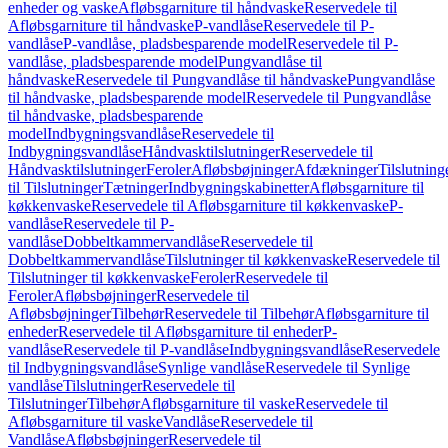
enheder og vaske
Afløbsgarniture til håndvaske
Reservedele til
Afløbsgarniture til håndvaske
P-vandlåse
Reservedele til P-
vandlåse
P-vandlåse, pladsbesparende model
Reservedele til P-
vandlåse, pladsbesparende model
Pungvandlåse til
håndvaske
Reservedele til Pungvandlåse til håndvaske
Pungvandlåse
til håndvaske, pladsbesparende model
Reservedele til Pungvandlåse
til håndvaske, pladsbesparende
model
Indbygningsvandlåse
Reservedele til
Indbygningsvandlåse
Håndvasktilslutninger
Reservedele til
Håndvasktilslutninger
Feroler
Afløbsbøjninger
Afdækninger
Tilslutning
til Tilslutninger
Tætninger
Indbygningskabinetter
Afløbsgarniture til
køkkenvaske
Reservedele til Afløbsgarniture til køkkenvaske
P-
vandlåse
Reservedele til P-
vandlåse
Dobbeltkammervandlåse
Reservedele til
Dobbeltkammervandlåse
Tilslutninger til køkkenvaske
Reservedele til
Tilslutninger til køkkenvaske
Feroler
Reservedele til
Feroler
Afløbsbøjninger
Reservedele til
Afløbsbøjninger
Tilbehør
Reservedele til Tilbehør
Afløbsgarniture til
enheder
Reservedele til Afløbsgarniture til enheder
P-
vandlåse
Reservedele til P-vandlåse
Indbygningsvandlåse
Reservedele
til Indbygningsvandlåse
Synlige vandlåse
Reservedele til Synlige
vandlåse
Tilslutninger
Reservedele til
Tilslutninger
Tilbehør
Afløbsgarniture til vaske
Reservedele til
Afløbsgarniture til vaske
Vandlåse
Reservedele til
Vandlåse
Afløbsbøjninger
Reservedele til