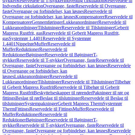
stykker
Reservedele til T-stykker
Indvendig cirkulation
Reservedele til
Indvendig cirkulation
Overgange, faste
Reservedele til Overgange,
faste
Overgange og forbindelser, kan løsnes
Reservedele til
Overgange og forbindelser, kan løsnes
Kompensatorer
Reservedele til
Kompensatorer
Gennemføringer
Lukkeanordninger
Reservedele til
Lukkeanordninger
Tilslutninger
Reservedele til Tilslutninger
Geberit
Mapress Rustfrit, gas
Reservedele til Geberit Mapress Rustfrit,
gas
Systemrør 1.4401
Reservedele til Systemrør
1.4401
Nippelrør
Muffer
Reservedele til
Muffer
Reduktioner
Reservedele til
Reduktioner
Bøjninger
Reservedele til Bøjninger
T-
stykker
Reservedele til T-stykker
Overgange, faste
Reservedele til
Overgange, faste
Overgange og forbindelser, kan løsnes
Reservedele
til Overgange og forbindelser, kan
løsnes
Lukkeanordninger
Reservedele til
Lukkeanordninger
Tilslutninger
Reservedele til Tilslutninger
Tilbehør
til Geberit Mapress Rustfrit
Reservedele til Tilbehør til Geberit
Mapress Rustfrit
Beskyttelseskapper til rørender
Pakninger til rør og
fittings
Beslag til rør
Beslag til tilslutninger
Reservedele til Beslag til
tilslutninger
Systempakninger
Geberit Mapress Therm
Systemrør
Therm
Fittings
Reservedele til Fittings
Muffer
Reservedele til
Muffer
Reduktioner
Reservedele til
Reduktioner
Bøjninger
Reservedele til Bøjninger
T-
stykker
Reservedele til T-stykker
Overgange, faste
Reservedele til
Overgange, faste
Overgange og forbindelser, kan løsnes
Reservedele