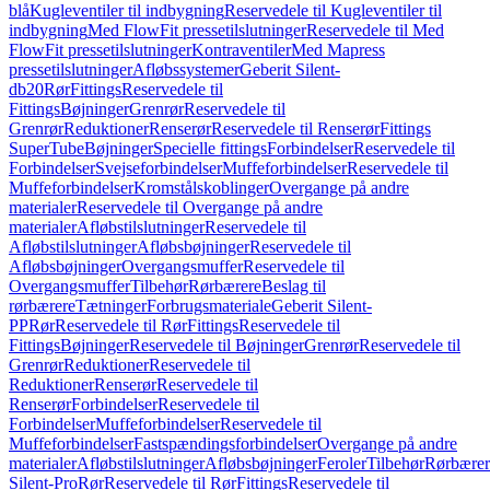
blå
Kugleventiler til indbygning
Reservedele til Kugleventiler til
indbygning
Med FlowFit pressetilslutninger
Reservedele til Med
FlowFit pressetilslutninger
Kontraventiler
Med Mapress
pressetilslutninger
Afløbssystemer
Geberit Silent-
db20
Rør
Fittings
Reservedele til
Fittings
Bøjninger
Grenrør
Reservedele til
Grenrør
Reduktioner
Renserør
Reservedele til Renserør
Fittings
SuperTube
Bøjninger
Specielle fittings
Forbindelser
Reservedele til
Forbindelser
Svejseforbindelser
Muffeforbindelser
Reservedele til
Muffeforbindelser
Kromstålskoblinger
Overgange på andre
materialer
Reservedele til Overgange på andre
materialer
Afløbstilslutninger
Reservedele til
Afløbstilslutninger
Afløbsbøjninger
Reservedele til
Afløbsbøjninger
Overgangsmuffer
Reservedele til
Overgangsmuffer
Tilbehør
Rørbærere
Beslag til
rørbærere
Tætninger
Forbrugsmateriale
Geberit Silent-
PP
Rør
Reservedele til Rør
Fittings
Reservedele til
Fittings
Bøjninger
Reservedele til Bøjninger
Grenrør
Reservedele til
Grenrør
Reduktioner
Reservedele til
Reduktioner
Renserør
Reservedele til
Renserør
Forbindelser
Reservedele til
Forbindelser
Muffeforbindelser
Reservedele til
Muffeforbindelser
Fastspændingsforbindelser
Overgange på andre
materialer
Afløbstilslutninger
Afløbsbøjninger
Feroler
Tilbehør
Rørbærer
Silent-Pro
Rør
Reservedele til Rør
Fittings
Reservedele til