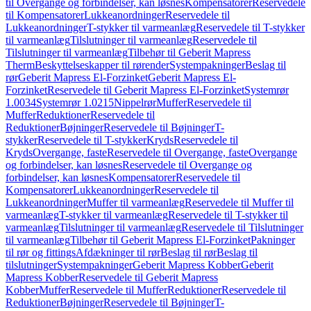
til Overgange og forbindelser, kan løsnes
Kompensatorer
Reservedele
til Kompensatorer
Lukkeanordninger
Reservedele til
Lukkeanordninger
T-stykker til varmeanlæg
Reservedele til T-stykker
til varmeanlæg
Tilslutninger til varmeanlæg
Reservedele til
Tilslutninger til varmeanlæg
Tilbehør til Geberit Mapress
Therm
Beskyttelseskapper til rørender
Systempakninger
Beslag til
rør
Geberit Mapress El-Forzinket
Geberit Mapress El-
Forzinket
Reservedele til Geberit Mapress El-Forzinket
Systemrør
1.0034
Systemrør 1.0215
Nippelrør
Muffer
Reservedele til
Muffer
Reduktioner
Reservedele til
Reduktioner
Bøjninger
Reservedele til Bøjninger
T-
stykker
Reservedele til T-stykker
Kryds
Reservedele til
Kryds
Overgange, faste
Reservedele til Overgange, faste
Overgange
og forbindelser, kan løsnes
Reservedele til Overgange og
forbindelser, kan løsnes
Kompensatorer
Reservedele til
Kompensatorer
Lukkeanordninger
Reservedele til
Lukkeanordninger
Muffer til varmeanlæg
Reservedele til Muffer til
varmeanlæg
T-stykker til varmeanlæg
Reservedele til T-stykker til
varmeanlæg
Tilslutninger til varmeanlæg
Reservedele til Tilslutninger
til varmeanlæg
Tilbehør til Geberit Mapress El-Forzinket
Pakninger
til rør og fittings
Afdækninger til rør
Beslag til rør
Beslag til
tilslutninger
Systempakninger
Geberit Mapress Kobber
Geberit
Mapress Kobber
Reservedele til Geberit Mapress
Kobber
Muffer
Reservedele til Muffer
Reduktioner
Reservedele til
Reduktioner
Bøjninger
Reservedele til Bøjninger
T-