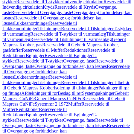
stykker
Reservedele til T-stykker
Indvendig cirkulation
Reservedele til
Indvendig cirkulation
Kryds
Reservedele til Kryds
Overgange,
faste
Reservedele til Overgange, faste
Overgange og forbindelser, kan
løsnes
Reservedele til Overgange og forbindelser, kan
løsnes
Lukkeanordninger
Reservedele til
Lukkeanordninger
Tilslutninger
Reservedele til Tilslutninger
T-stykker
til varmeanlæg
Reservedele til T-stykker til varmeanlæg
Tilslutninger
til varmeanlæg
Reservedele til Tilslutninger til varmeanlæg
Geberit
Mapress Kobber, gas
Reservedele til Geberit Mapress Kobber,
gas
Muffer
Reservedele til Muffer
Reduktioner
Reservedele til
Reduktioner
Bøjninger
Reservedele til Bøjninger
T-
stykker
Reservedele til T-stykker
Overgange, faste
Reservedele til
Overgange, faste
Overgange og forbindelser, kan løsnes
Reservedele
til Overgange og forbindelser, kan
løsnes
Lukkeanordninger
Reservedele til
Lukkeanordninger
Tilslutninger
Reservedele til Tilslutninger
Tilbehør
til Geberit Mapress Kobber
Isolering til tilslutninger
Pakninger til rør
og fittings
Afdækninger til rør
Beslag til rør
Systempakninger
Geberit
Mapress CuNiFe
Geberit Mapress CuNiFe
Reservedele til Geberit
Mapress CuNiFe
Systemrør 2.1972
Muffer
Reservedele til
Muffer
Reduktioner
Reservedele til
Reduktioner
Bøjninger
Reservedele til Bøjninger
T-
stykker
Reservedele til T-stykker
Overgange, faste
Reservedele til
Overgange, faste
Overgange og forbindelser, kan løsnes
Reservedele
til Overgange og forbindelser, kan