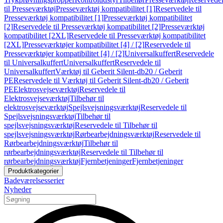
til Presseværktøj
Presseværktøj kompatibilitet [1]
Reservedele til
Presseværktøj kompatibilitet [1]
Presseværktøj kompatibilitet
[2]
Reservedele til Presseværktøj kompatibilitet [2]
Presseværktøj
kompatibilitet [2XL]
Reservedele til Presseværktøj kompatibilitet
[2XL]
Presseværktøjer kompatibilitet [4] / [2]
Reservedele til
Presseværktøjer kompatibilitet [4] / [2]
Universalkuffert
Reservedele
til Universalkuffert
Universalkuffert
Reservedele til
Universalkuffert
Værktøj til Geberit Silent-db20 / Geberit
PE
Reservedele til Værktøj til Geberit Silent-db20 / Geberit
PE
Elektrosvejseværktøj
Reservedele til
Elektrosvejseværktøj
Tilbehør til
elektrosvejseværktøj
Spejlsvejsningsværktøj
Reservedele til
Spejlsvejsningsværktøj
Tilbehør til
spejlsvejsningsværktøj
Reservedele til Tilbehør til
spejlsvejsningsværktøj
Rørbearbejdningsværktøj
Reservedele til
Rørbearbejdningsværktøj
Tilbehør til
rørbearbejdningsværktøj
Reservedele til Tilbehør til
rørbearbejdningsværktøj
Fjernbetjeninger
Fjernbetjeninger
Produktkategorier
Badeværelsesserier
Nyheder