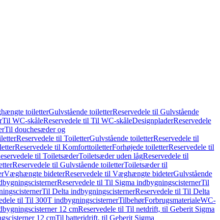
hængte toiletter
Gulvstående toiletter
Reservedele til Gulvstående
r
Til WC-skåle
Reservedele til Til WC-skåle
Designplader
Reservedele
er
Til douchesæder og
letter
Reservedele til Toiletter
Gulvstående toiletter
Reservedele til
etter
Reservedele til Komforttoiletter
Forhøjede toiletter
Reservedele til
eservedele til Toiletsæder
Toiletsæder uden låg
Reservedele til
etter
Reservedele til Gulvstående toiletter
Toiletsæder til
er
Væghængte bideter
Reservedele til Væghængte bideter
Gulvstående
dbygningscisterner
Reservedele til Til Sigma indbygningscisterner
Til
ningscisterner
Til Delta indbygningscisterner
Reservedele til Til Delta
dele til Til 300T indbygningscisterner
Tilbehør
Forbrugsmateriale
WC-
indbygningscisterner 12 cm
Reservedele til Til netdrift, til Geberit Sigma
ingscisterner 12 cm
Til batteridrift, til Geberit Sigma