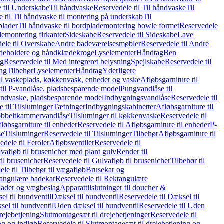
 til Underskabe
Til håndvaske
Reservedele til Til håndvaske
Til
 til Til håndvaske til montering på underskab
Til
plader
Til håndvaske til bordplademontering bowle formet
Reservedele
demontering firkantet
Sideskabe
Reservedele til Sideskabe
Lave
ele til Overskabe
Andre badeværelsesmøbler
Reservedele til Andre
eholdere og håndklædekroge
Lyselementer
Håndtag
Ben
ng
Reservedele til Med integreret belysning
Spejlskabe
Reservedele til
ing
Tilbehør
Lyselementer
Håndtag
Yderligere
til vaskeplads, køkkenvask, enheder og vaske
Afløbsgarniture til
til P-vandlåse, pladsbesparende model
Pungvandlåse til
håndvaske, pladsbesparende model
Indbygningsvandlåse
Reservedele til
 til Tilslutninger
Tætninger
Indbygningskabinetter
Afløbsgarniture til
Dobbeltkammervandlåse
Tilslutninger til køkkenvaske
Reservedele til
løbsgarniture til enheder
Reservedele til Afløbsgarniture til enheder
P-
se
Tilslutninger
Reservedele til Tilslutninger
Tilbehør
Afløbsgarniture til
edele til Feroler
Afløbsventiler
Reservedele til
lvafløb til brusenicher med plant gulv
Render til
il brusenicher
Reservedele til Gulvafløb til brusenicher
Tilbehør til
le til Tilbehør til vægafløb
Brusekar og
angulære badekar
Reservedele til Rektangulære
plader og vægbeslag
Apparattilslutninger til doucher &
el til bundventil
Dæksel til bundventil
Reservedele til Dæksel til
el til bundventil
Uden dæksel til bundventil
Reservedele til Uden
rejebetjening
Slutmontagesæt til drejebetjeninger
Reservedele til
ng og indløb
Reservedele til Slutmontagesæt til drejebetjening og