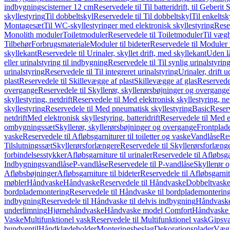
indbygningscisterner 12 cm
Reservedele til Til batteridrift, til Geber
skyllestyring
Til dobbeltskyl
Reservedele til Til dobbeltskyl
Til enkeltsk
Montagesæt
Til WC-skyllestyringer med elektronisk skyllestyring
Rese
Monolith moduler
Toiletmoduler
Reservedele til Toiletmoduler
Til vægh
Tilbehør
Forbrugsmateriale
Moduler til bideter
Reservedele til Moduler t
skyllekant
Reservedele til Urinaler, skyllet drift, med skyllekant
Uden l
eller urinalstyring til indbygning
Reservedele til Til synlig urinalstyring
urinalstyring
Reservedele til Til integreret urinalstyring
Urinaler, drift 
plast
Reservedele til Skillevægge af plast
Skillevægge af glas
Reservedel
overgange
Reservedele til Skyllerør, skyllerørsbøjninger og overgange
skyllestyring, netdrift
Reservedele til Med elektronisk skyllestyring, net
skyllestyring
Reservedele til Med pneumatisk skyllestyring
Basic
Reserv
netdrift
Med elektronisk skyllestyring, batteridrift
Reservedele til Med el
ombygningssæt
Skyllerør, skyllerørsbøjninger og overgange
Frontplad
vaske
Reservedele til Afløbsgarniturer til toiletter og vaske
Vandlåse
Res
Tilslutningssæt
Skyllerørsforlængere
Reservedele til Skyllerørsforlæng
forbindelsesstykker
Afløbsgarniture til urinaler
Reservedele til Afløbsgar
Indbygningsvandlåse
P-vandlåse
Reservedele til P-vandlåse
Skyllerør o
Afløbsbøjninger
Afløbsgarniture til bideter
Reservedele til Afløbsgarnitu
møbler
Håndvaske
Håndvaske
Reservedele til Håndvaske
Dobbeltvask
bordplademontering
Reservedele til Håndvaske til bordplademonterin
indbygning
Reservedele til Håndvaske til delvis indbygning
Håndvaske
underlimning
Hjørnehåndvaske
Håndvaske model Comfort
Håndvaske t
Vaske
Multifunktionel vask
Reservedele til Multifunktionel vask
Gipsv
bundventil
Håndklædeholder
Monteringsbeslag
Dekorationsplader
Vægh