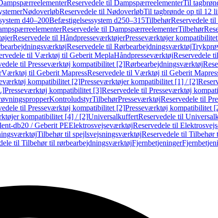
Dampspærreelementer
Reservedele til Dampspærreelementer
Til tagbrønd
systemer
Nødoverløb
Reservedele til Nødoverløb
Til tagbrønde op til 12 li
ssystem d40–200
Befæstigelsessystem d250–315
Tilbehør
Reservedele til
mpspærreelementer
Reservedele til Dampspærreelementer
Tilbehør
Rese
øjer
Reservedele til Håndpresseværktøjer
Presseværktøjer kompatibilitet
bearbejdningsværktøj
Reservedele til Rørbearbejdningsværktøj
Trykprø
rvedele til Værktøj til Geberit Mepla
Håndpresseværktøj
Reservedele t
edele til Presseværktøj kompatibilitet [2]
Rørbearbejdningsværktøj
Reser
r
Værktøj til Geberit Mapress
Reservedele til Værktøj til Geberit Mapres
eværktøj kompatibilitet [2]
Presseværktøjer kompatibilitet [1] / [2]
Reserv
L]
Presseværktøj kompatibilitet [3]
Reservedele til Presseværktøj kompatib
prøvningspropper
Kontroludstyr
Tilbehør
Presseværktøj
Reservedele til Pr
edele til Presseværktøj kompatibilitet [2]
Presseværktøj kompatibilitet 
tøjer kompatibilitet [4] / [2]
Universalkuffert
Reservedele til Universalk
ilent-db20 / Geberit PE
Elektrosvejseværktøj
Reservedele til Elektrosvej
ningsværktøj
Tilbehør til spejlsvejsningsværktøj
Reservedele til Tilbehør 
ele til Tilbehør til rørbearbejdningsværktøj
Fjernbetjeninger
Fjernbetjen