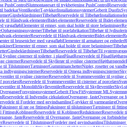
ing PushControl
Slutmontagesæt til trykbetjening PushControl
Reservedel
til badekar
Ventilkegler
T-stykker
Installationssystemer
Geberit Duofix
Sy
temer
Gipsbeklædninger
Tilbehør
Reservedele til Tilbehør
Installationsel
ele til Håndvask-elementer
Bidet-elementer
Reservedele til Bidet-elemen
med vægafløb
Elementer til emner, som skal holde til store belastninger
Res
e
Ophængningssystemer
Tilbehør til præfabrikation
Tilbehør til lydisoler
dvask-elementer
Reservedele til Håndvask-elementer
Bidet-elementer
Re
menter til brusenicher med vægafløb
Elementer til armaturer og enheder
R
askiner
Elementer til emner, som skal holde til store belastninger
Tilbehø
etter
Gipsbeklædninger
Tilbehør
Reservedele til Tilbehør
Til systemvægg
 Synlige cisterner til toiletter, i plast
Påsat
Reservedele til Påsat
Højthæn
ige cisterner
Reservedele til Skyllerør til synlige cisterner
Højthængende
 til Tilslutninger
Tætninger
Gummimanchetter
Nipler, rosetter og vand
 indbygningscisterner
Reservedele til Omega indbygningscisterner
Skyl
ntiler til synlige cisterner
Reservedele til Svømmeventiler til synlige c
af porcelæn
Reservedele til Svømmeventiler til cisterner af porcelæn
Svøm
ventiler til Monolith
Skylleventiler
Reservedele til Skylleventiler
Skyl-s
Overgange
Forsyningssystemer
Geberit FlowFit
Systemrør ML
Systemrø
on
Reservedele til Indvendig cirkulation
Overgange, faste
Overgange og fo
ervedele til Fordeler med gevindsamling
T-stykker til varmeanlæg
Overg
Pakninger til rør og fittings
Pakninger til tilslutninger
Tætninger til fittin
l Fittings
Koblinger
Reservedele til Koblinger
Reduktioner
Reservedele t
gange, faste
Reservedele til Overgange, faste
Overgange og forbindelser
er
Reservedele til Tilslutninger
Fordeler med gevindsamling
Tilslutninger