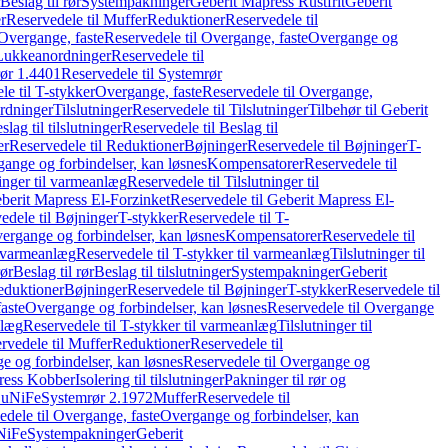
Beslag til rør
Systempakninger
Geberit Mapress Rustfrit
Geberit
r
Reservedele til Muffer
Reduktioner
Reservedele til
Overgange, faste
Reservedele til Overgange, faste
Overgange og
Lukkeanordninger
Reservedele til
ør 1.4401
Reservedele til Systemrør
le til T-stykker
Overgange, faste
Reservedele til Overgange,
rdninger
Tilslutninger
Reservedele til Tilslutninger
Tilbehør til Geberit
slag til tilslutninger
Reservedele til Beslag til
er
Reservedele til Reduktioner
Bøjninger
Reservedele til Bøjninger
T-
gange og forbindelser, kan løsnes
Kompensatorer
Reservedele til
ninger til varmeanlæg
Reservedele til Tilslutninger til
berit Mapress El-Forzinket
Reservedele til Geberit Mapress El-
edele til Bøjninger
T-stykker
Reservedele til T-
vergange og forbindelser, kan løsnes
Kompensatorer
Reservedele til
l varmeanlæg
Reservedele til T-stykker til varmeanlæg
Tilslutninger til
rør
Beslag til rør
Beslag til tilslutninger
Systempakninger
Geberit
eduktioner
Bøjninger
Reservedele til Bøjninger
T-stykker
Reservedele til
aste
Overgange og forbindelser, kan løsnes
Reservedele til Overgange
nlæg
Reservedele til T-stykker til varmeanlæg
Tilslutninger til
rvedele til Muffer
Reduktioner
Reservedele til
 og forbindelser, kan løsnes
Reservedele til Overgange og
press Kobber
Isolering til tilslutninger
Pakninger til rør og
 CuNiFe
Systemrør 2.1972
Muffer
Reservedele til
edele til Overgange, faste
Overgange og forbindelser, kan
uNiFe
Systempakninger
Geberit