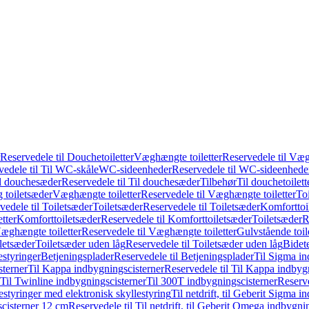
Reservedele til Douchetoiletter
Væghængte toiletter
Reservedele til Væg
vedele til Til WC-skåle
WC-sideenheder
Reservedele til WC-sideenhede
l douchesæder
Reservedele til Til douchesæder
Tilbehør
Til douchetoilett
g toiletsæder
Væghængte toiletter
Reservedele til Væghængte toiletter
Toi
vedele til Toiletsæder
Toiletsæder
Reservedele til Toiletsæder
Komforttoil
tter
Komforttoiletsæder
Reservedele til Komforttoiletsæder
Toiletsæder
R
æghængte toiletter
Reservedele til Væghængte toiletter
Gulvstående toil
iletsæder
Toiletsæder uden låg
Reservedele til Toiletsæder uden låg
Bidet
styringer
Betjeningsplader
Reservedele til Betjeningsplader
Til Sigma in
sterner
Til Kappa indbygningscisterner
Reservedele til Til Kappa indbyg
 Til Twinline indbygningscisterner
Til 300T indbygningscisterner
Reserve
styringer med elektronisk skyllestyring
Til netdrift, til Geberit Sigma 
scisterner 12 cm
Reservedele til Til netdrift, til Geberit Omega indbygn