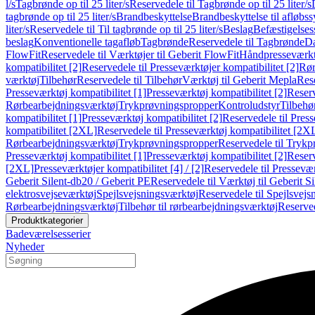
l/s
Tagbrønde op til 25 liter/s
Reservedele til Tagbrønde op til 25 liter/s
tagbrønde op til 25 liter/s
Brandbeskyttelse
Brandbeskyttelse til afløbs
liter/s
Reservedele til Til tagbrønde op til 25 liter/s
Beslag
Befæstigelse
beslag
Konventionelle tagafløb
Tagbrønde
Reservedele til Tagbrønde
Da
FlowFit
Reservedele til Værktøjer til Geberit FlowFit
Håndpresseværkt
kompatibilitet [2]
Reservedele til Presseværktøjer kompatibilitet [2]
Rør
værktøj
Tilbehør
Reservedele til Tilbehør
Værktøj til Geberit Mepla
Rese
Presseværktøj kompatibilitet [1]
Presseværktøj kompatibilitet [2]
Reserv
Rørbearbejdningsværktøj
Trykprøvningspropper
Kontroludstyr
Tilbehø
kompatibilitet [1]
Presseværktøj kompatibilitet [2]
Reservedele til Press
kompatibilitet [2XL]
Reservedele til Presseværktøj kompatibilitet [2X
Rørbearbejdningsværktøj
Trykprøvningspropper
Reservedele til Tryk
Presseværktøj kompatibilitet [1]
Presseværktøj kompatibilitet [2]
Reserv
[2XL]
Presseværktøjer kompatibilitet [4] / [2]
Reservedele til Presseværk
Geberit Silent-db20 / Geberit PE
Reservedele til Værktøj til Geberit S
elektrosvejseværktøj
Spejlsvejsningsværktøj
Reservedele til Spejlsvejs
Rørbearbejdningsværktøj
Tilbehør til rørbearbejdningsværktøj
Reserved
Produktkategorier
Badeværelsesserier
Nyheder