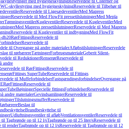
skyllestyringer med hygiejneskylning
Reservedele til Cisterner og
og WC-skyllestyring med hygiejneskylning
Reservedele til Tilbehør til
ædeventiler
Reservedele til Ligesædeventiler
Med Mapress
ninger
Reservedele til Med FlowFit pressetilslutninger
Med Mepla
ger
Tømningsventiler
Kugleventiler
Reservedele til Kugleventiler
Med
lutninger
Med Mapress pressetilslutninger
Reservedele til Med Mapress
ygning
Reservedele til Kugleventiler til indbygning
Med FlowFit
t-db20
Rør
Fittings
Reservedele til
Forbindelser
Reservedele til
dele til Overgange på andre materialer
Afløbstilslutninger
Reservedele
slag til rørbærere
Tætninger
Forbrugsmateriale
Geberit Silent-
vedele til Reduktioner
Renserør
Reservedele til
å andre
eservedele til Rør
Fittings
Reservedele til
enserør
Fittings SuperTube
Reservedele til Fittings
rvedele til Muffeforbindelser
Fastspændingsforbindelser
Overgange på
PE
Rør
Fittings
Reservedele til
SuperTube
Bøjninger
Specielle fittings
Forbindelser
Reservedele til
på andre materialer
Gevindsamlinger
Reservedele til
øjninger
Tilslutningsmuffer
Reservedele til
Rørbærere
Beslag til
ndbeskyttelse
Brandbeskyttelse til
inger
Udluftningsventiler til afløb
Ventilationsventiler
Reservedele til
til Tagbrønde op til 12 l/s
Tagbrønde op til 25 liter/s
Reservedele til
 til render
Tagbrønde op til 12 l/s
Reservedele til Tagbrønde op til 12