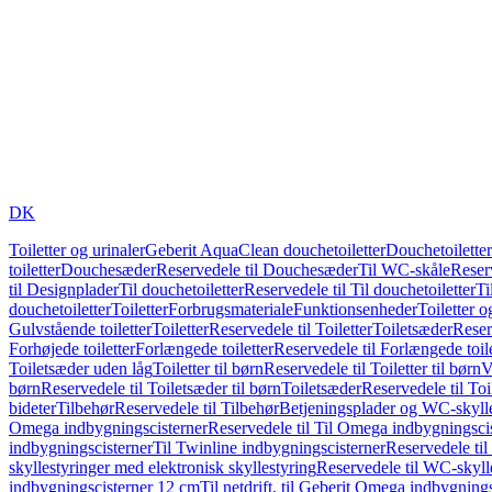
DK
Toiletter og urinaler
Geberit AquaClean douchetoiletter
Douchetoiletter
toiletter
Douchesæder
Reservedele til Douchesæder
Til WC-skåle
Reser
til Designplader
Til douchetoiletter
Reservedele til Til douchetoiletter
Ti
douchetoiletter
Toiletter
Forbrugsmateriale
Funktionsenheder
Toiletter o
Gulvstående toiletter
Toiletter
Reservedele til Toiletter
Toiletsæder
Reser
Forhøjede toiletter
Forlængede toiletter
Reservedele til Forlængede toile
Toiletsæder uden låg
Toiletter til børn
Reservedele til Toiletter til børn
V
børn
Reservedele til Toiletsæder til børn
Toiletsæder
Reservedele til To
bideter
Tilbehør
Reservedele til Tilbehør
Betjeningsplader og WC-skylle
Omega indbygningscisterner
Reservedele til Til Omega indbygningsci
indbygningscisterner
Til Twinline indbygningscisterner
Reservedele til
skyllestyringer med elektronisk skyllestyring
Reservedele til WC-skylle
indbygningscisterner 12 cm
Til netdrift, til Geberit Omega indbygning