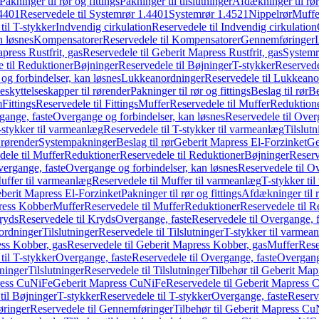
Pakninger til rør og fittings
Pakninger til tilslutninger
Afdækninger til rør
4401
Reservedele til Systemrør 1.4401
Systemrør 1.4521
Nippelrør
Muffe
til T-stykker
Indvendig cirkulation
Reservedele til Indvendig cirkulation
n løsnes
Kompensatorer
Reservedele til Kompensatorer
Gennemføringer
press Rustfrit, gas
Reservedele til Geberit Mapress Rustfrit, gas
Systemr
 til Reduktioner
Bøjninger
Reservedele til Bøjninger
T-stykker
Reservede
og forbindelser, kan løsnes
Lukkeanordninger
Reservedele til Lukkeano
eskyttelseskapper til rørender
Pakninger til rør og fittings
Beslag til rør
Be
m
Fittings
Reservedele til Fittings
Muffer
Reservedele til Muffer
Reduktion
gange, faste
Overgange og forbindelser, kan løsnes
Reservedele til Over
-stykker til varmeanlæg
Reservedele til T-stykker til varmeanlæg
Tilslut
 rørender
Systempakninger
Beslag til rør
Geberit Mapress El-Forzinket
Ge
dele til Muffer
Reduktioner
Reservedele til Reduktioner
Bøjninger
Reserv
vergange, faste
Overgange og forbindelser, kan løsnes
Reservedele til O
uffer til varmeanlæg
Reservedele til Muffer til varmeanlæg
T-stykker ti
eberit Mapress El-Forzinket
Pakninger til rør og fittings
Afdækninger til 
press Kobber
Muffer
Reservedele til Muffer
Reduktioner
Reservedele til R
ryds
Reservedele til Kryds
Overgange, faste
Reservedele til Overgange, f
ordninger
Tilslutninger
Reservedele til Tilslutninger
T-stykker til varmea
ss Kobber, gas
Reservedele til Geberit Mapress Kobber, gas
Muffer
Rese
til T-stykker
Overgange, faste
Reservedele til Overgange, faste
Overgange
ninger
Tilslutninger
Reservedele til Tilslutninger
Tilbehør til Geberit Ma
ress CuNiFe
Geberit Mapress CuNiFe
Reservedele til Geberit Mapress
til Bøjninger
T-stykker
Reservedele til T-stykker
Overgange, faste
Reserv
ringer
Reservedele til Gennemføringer
Tilbehør til Geberit Mapress C