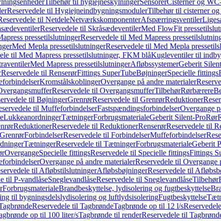
ylningsenheder
Tilbehør til hygiejneskylninger
Sensorer
Cisterner og WC-
er
Reservedele til Hygiejneindbygningsmoduler
Tilbehør til cisterner 
Reservedele til Netdele
Netværkskomponenter
Afspærringsventiler
Liges
sædeventiler
Reservedele til Skråsædeventiler
Med FlowFit pressetilslut
press pressetilslutninger
Reservedele til Med Mapress pressetilslutnin
nger
Med Mepla pressetilslutninger
Reservedele til Med Mepla pressetils
le til Med Mapress pressetilslutninger, FKM blå
Kugleventiler til indb
raventiler
Med Mapress pressetilslutninger
Afløbssystemer
Geberit Silen
r
Reservedele til Renserør
Fittings SuperTube
Bøjninger
Specielle fittings
eforbindelser
Kromstålskoblinger
Overgange på andre materialer
Reserve
Overgangsmuffer
Reservedele til Overgangsmuffer
Tilbehør
Rørbærere
Be
ervedele til Bøjninger
Grenrør
Reservedele til Grenrør
Reduktioner
Reser
servedele til Muffeforbindelser
Fastspændingsforbindelser
Overgange p
e
Lukkeanordninger
Tætninger
Forbrugsmateriale
Geberit Silent-Pro
Rør
R
enrør
Reduktioner
Reservedele til Reduktioner
Renserør
Reservedele til R
 Grenrør
Forbindelser
Reservedele til Forbindelser
Muffeforbindelser
Rese
dninger
Tætninger
Reservedele til Tætninger
Forbrugsmateriale
Geberit 
ør
Overgange
Specielle fittings
Reservedele til Specielle fittings
Fittings 
eforbindelser
Overgange på andre materialer
Reservedele til Overgange 
servedele til Afløbstilslutninger
Afløbsbøjninger
Reservedele til Afløbsb
e til P-vandlåse
Sneglevandlåse
Reservedele til Sneglevandlåse
Tilbehør
r
Forbrugsmateriale
Brandbeskyttelse, lydisolering og fugtbeskyttelse
Bra
ring til bygningsdelslydisolering og luftlydsisolering
Fugtbeskyttelse
Tætn
Tagbrønde
Reservedele til Tagbrønde
Tagbrønde op til 12 l/s
Reservedele 
agbrønde op til 100 liter/s
Tagbrønde til render
Reservedele til Tagbrønde