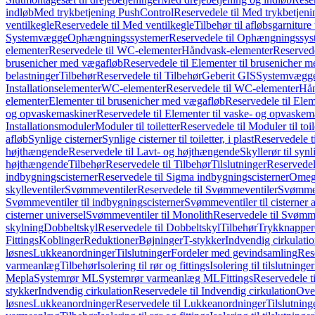
indløb
Med trykbetjening PushControl
Reservedele til Med trykbetjen
ventilkegle
Reservedele til Med ventilkegle
Tilbehør til afløbsgarniture 
Systemvægge
Ophængningssystemer
Reservedele til Ophængningssys
elementer
Reservedele til WC-elementer
Håndvask-elementer
Reserved
brusenicher med vægafløb
Reservedele til Elementer til brusenicher 
belastninger
Tilbehør
Reservedele til Tilbehør
Geberit GIS
Systemvægg
Installationselementer
WC-elementer
Reservedele til WC-elementer
Hån
elementer
Elementer til brusenicher med vægafløb
Reservedele til Ele
og opvaskemaskiner
Reservedele til Elementer til vaske- og opvaskem
Installationsmoduler
Moduler til toiletter
Reservedele til Moduler til toil
afløb
Synlige cisterner
Synlige cisterner til toiletter, i plast
Reservedele til
højthængende
Reservedele til Lavt- og højthængende
Skyllerør til synl
højthængende
Tilbehør
Reservedele til Tilbehør
Tilslutninger
Reservedele
indbygningscisterner
Reservedele til Sigma indbygningscisterner
Omega
skylleventiler
Svømmeventiler
Reservedele til Svømmeventiler
Svømmeve
Svømmeventiler til indbygningscisterner
Svømmeventiler til cisterner 
cisterner universel
Svømmeventiler til Monolith
Reservedele til Svømme
skylning
Dobbeltskyl
Reservedele til Dobbeltskyl
Tilbehør
Trykknapper
Fittings
Koblinger
Reduktioner
Bøjninger
T-stykker
Indvendig cirkulati
løsnes
Lukkeanordninger
Tilslutninger
Fordeler med gevindsamling
Res
varmeanlæg
Tilbehør
Isolering til rør og fittings
Isolering til tilslutninger
Mepla
Systemrør ML
Systemrør varmeanlæg ML
Fittings
Reservedele ti
stykker
Indvendig cirkulation
Reservedele til Indvendig cirkulation
Over
løsnes
Lukkeanordninger
Reservedele til Lukkeanordninger
Tilslutning