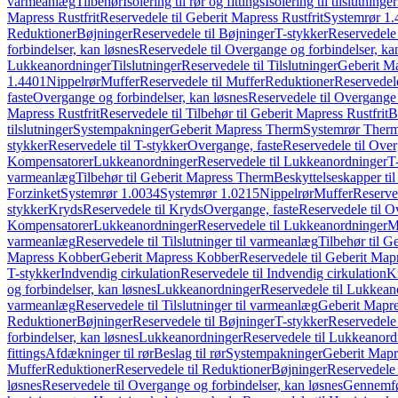
varmeanlæg
Tilbehør
Isolering til rør og fittings
Isolering til tilslutninger
Mapress Rustfrit
Reservedele til Geberit Mapress Rustfrit
Systemrør 1.
Reduktioner
Bøjninger
Reservedele til Bøjninger
T-stykker
Reservedele 
forbindelser, kan løsnes
Reservedele til Overgange og forbindelser, ka
Lukkeanordninger
Tilslutninger
Reservedele til Tilslutninger
Geberit Ma
1.4401
Nippelrør
Muffer
Reservedele til Muffer
Reduktioner
Reservedele
faste
Overgange og forbindelser, kan løsnes
Reservedele til Overgange 
Mapress Rustfrit
Reservedele til Tilbehør til Geberit Mapress Rustfrit
B
tilslutninger
Systempakninger
Geberit Mapress Therm
Systemrør Ther
stykker
Reservedele til T-stykker
Overgange, faste
Reservedele til Over
Kompensatorer
Lukkeanordninger
Reservedele til Lukkeanordninger
T
varmeanlæg
Tilbehør til Geberit Mapress Therm
Beskyttelseskapper til
Forzinket
Systemrør 1.0034
Systemrør 1.0215
Nippelrør
Muffer
Reserve
stykker
Kryds
Reservedele til Kryds
Overgange, faste
Reservedele til O
Kompensatorer
Lukkeanordninger
Reservedele til Lukkeanordninger
M
varmeanlæg
Reservedele til Tilslutninger til varmeanlæg
Tilbehør til G
Mapress Kobber
Geberit Mapress Kobber
Reservedele til Geberit Ma
T-stykker
Indvendig cirkulation
Reservedele til Indvendig cirkulation
K
og forbindelser, kan løsnes
Lukkeanordninger
Reservedele til Lukkean
varmeanlæg
Reservedele til Tilslutninger til varmeanlæg
Geberit Mapre
Reduktioner
Bøjninger
Reservedele til Bøjninger
T-stykker
Reservedele 
forbindelser, kan løsnes
Lukkeanordninger
Reservedele til Lukkeanord
fittings
Afdækninger til rør
Beslag til rør
Systempakninger
Geberit Map
Muffer
Reduktioner
Reservedele til Reduktioner
Bøjninger
Reservedele 
løsnes
Reservedele til Overgange og forbindelser, kan løsnes
Gennemfø