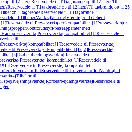
e op til 12 liter/s
Reservedele til Til tagbrønde op til 12 liter/s
Til
ter/s
Reservedele til Til tagbrønde op til 12 liter/s
Til tagbrønde op til 25
 Tilbehør
Til tagbrønde
Reservedele til Til tagbrønde
Til
rvedele til Tilbehør
Værktøj
Værktøj
Værktøjer til Geberit
 [1]
Reservedele til Presseværktøjer kompatibilitet [1]
Presseværktøjer
vningspropper
Kontroludstyr
Presseapparater med
il Håndpresseværktøj
Presseværktøj kompatibilitet [1]
Reservedele til
vedele til
s
Presseværktøj kompatibilitet [1]
Reservedele til Presseværktøj
edele til Presseværktøjer kompatibilitet [1] / [2]
Presseværktøj
ilitet [3]
Rørbearbejdningsværktøj
Reservedele til
esseværktøj
Presseværktøj kompatibilitet [1]
Reservedele til
[2XL]
Reservedele til Presseværktøj kompatibilitet
uffert
Universalkuffert
Reservedele til Universalkuffert
Værktøj til
seværktøj
Tilbehør til
til spejlsvejsningsværktøj
Rørbearbejdningsværktøj
Reservedele til
inger