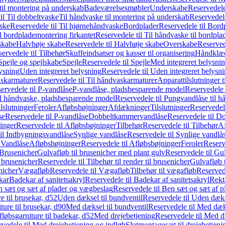
il montering på underskab
Badeværelsesmøbler
Underskabe
Reservedele
il Til dobbeltvaske
Til håndvaske til montering på underskab
Reservedele
ske
Reservedele til Til hjørnehåndvaske
Bordplader
Reservedele til Bord
il bordplademontering firkantet
Reservedele til Til håndvaske til bordpla
skabe
Halvhøje skabe
Reservedele til Halvhøje skabe
Overskabe
Reserved
ervedele til Tilbehør
Skuffeindsatser og kasser til organisering
Håndklæd
Spejle og spejlskabe
Spejle
Reservedele til Spejle
Med integreret belysni
lysning
Uden integreret belysning
Reservedele til Uden integreret belysn
askarmaturer
Reservedele til Til håndvaskarmaturer
Apparattilslutninger 
ervedele til P-vandlåse
P-vandlåse, pladsbesparende model
Reservedele 
il håndvaske, pladsbesparende model
Reservedele til Pungvandlåse til 
lslutninger
Feroler
Afløbsbøjninger
Afdækninger
Tilslutninger
Reservedele
se
Reservedele til P-vandlåse
Dobbeltkammervandlåse
Reservedele til 
inger
Reservedele til Afløbsbøjninger
Tilbehør
Reservedele til Tilbehør
Af
til Indbygningsvandlåse
Synlige vandlåse
Reservedele til Synlige vandlå
l Vandlåse
Afløbsbøjninger
Reservedele til Afløbsbøjninger
Feroler
Reserv
Brusenicher
Gulvafløb til brusenicher med plant gulv
Reservedele til Gu
l brusenicher
Reservedele til Tilbehør til render til brusenicher
Gulvafløb t
enicher
Vægafløb
Reservedele til Vægafløb
Tilbehør til vægafløb
Reservede
kar
Badekar af sanitetsakryl
Reservedele til Badekar af sanitetsakryl
Rekt
 sæt og sæt af plader og vægbeslag
Reservedele til Ben sæt og sæt af 
e til brusekar, d52
Uden dæksel til bundventil
Reservedele til Uden dæks
ture til brusekar, d90
Med dæksel til bundventil
Reservedele til Med dæks
fløbsgarniture til badekar, d52
Med drejebetjening
Reservedele til Med d
vedele til Med drejebetjening og indløb
Slutmontagesæt til drejebetjeni