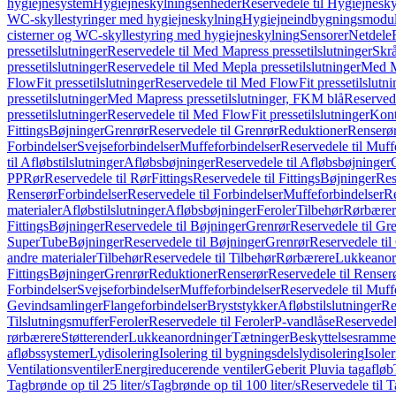
hygiejnesystem
Hygiejneskylningsenheder
Reservedele til Hygiejnesk
WC-skyllestyringer med hygiejneskylning
Hygiejneindbygningsmodul
cisterner og WC-skyllestyring med hygiejneskylning
Sensorer
Netdele
pressetilslutninger
Reservedele til Med Mapress pressetilslutninger
Skrå
pressetilslutninger
Reservedele til Med Mepla pressetilslutninger
Med Ma
FlowFit pressetilslutninger
Reservedele til Med FlowFit pressetilslutni
pressetilslutninger
Med Mapress pressetilslutninger, FKM blå
Reservede
pressetilslutninger
Reservedele til Med FlowFit pressetilslutninger
Kont
Fittings
Bøjninger
Grenrør
Reservedele til Grenrør
Reduktioner
Renserø
Forbindelser
Svejseforbindelser
Muffeforbindelser
Reservedele til Muff
til Afløbstilslutninger
Afløbsbøjninger
Reservedele til Afløbsbøjninger
PP
Rør
Reservedele til Rør
Fittings
Reservedele til Fittings
Bøjninger
Res
Renserør
Forbindelser
Reservedele til Forbindelser
Muffeforbindelser
Re
materialer
Afløbstilslutninger
Afløbsbøjninger
Feroler
Tilbehør
Rørbærer
Fittings
Bøjninger
Reservedele til Bøjninger
Grenrør
Reservedele til Gr
SuperTube
Bøjninger
Reservedele til Bøjninger
Grenrør
Reservedele til
andre materialer
Tilbehør
Reservedele til Tilbehør
Rørbærere
Lukkeanor
Fittings
Bøjninger
Grenrør
Reduktioner
Renserør
Reservedele til Renser
Forbindelser
Svejseforbindelser
Muffeforbindelser
Reservedele til Muff
Gevindsamlinger
Flangeforbindelser
Bryststykker
Afløbstilslutninger
Re
Tilslutningsmuffer
Feroler
Reservedele til Feroler
P-vandlåse
Reservedel
rørbærere
Støtterender
Lukkeanordninger
Tætninger
Beskyttelsesramme
afløbssystemer
Lydisolering
Isolering til bygningsdelslydisolering
Isole
Ventilationsventiler
Energireducerende ventiler
Geberit Pluvia tagafløb
Tagbrønde op til 25 liter/s
Tagbrønde op til 100 liter/s
Reservedele til T