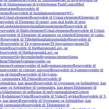
e til Slutmontagesæt til trykbetjening PushControl
Med
stemvægge
Reservedele til
ementer
Reservedele til Installationselementer
WC-
ter
Urinal-elementer
Reservedele til Urinal-elementer
Elementer til
ervedele til Elementer til emner, som skal holde til store
ing
Gipsbeklædninger
Installationselementer
Reservedele til
servedele til Bidet-elementer
Urinal-elementer
Reservedele til Urinal-
eservedele til Elementer til armaturer og enheder
Elementer til vaske-
r
Reservedele til Tilbehør
Installationsmoduler
Reservedele til
e
Reservedele til Til systemvægge
Til forsyningssystemer
Til
gende
Reservedele til Højthængende
Lavt- og
Reservedele til Højthængende
Lavt- og
begrænsere
Skylleventiler
Indbygningscisterner
Sigma
lerør
Tilbehør
Svømmeventiler og
isterner
Svømmeventiler til indbygningscisterner
Reservedele til
meventiler til cisterner universel
Reservedele til Svømmeventiler til
top-skylning
Reservedele til Skyl-stop-
r varmeanlæg ML
Fittings
Reservedele til
rbindelser, kan løsnes
Reservedele til Overgange og forbindelser, kan
ange og forbindelser til varmeanlæg, kan løsnes
Tilslutninger til
gs
Afdækninger til rør
Beslag til rør
Systempakninger
Geberit
il Reduktioner
Vinkel
Reservedele til Vinkel
T-stykker
Reservedele til T-
, kan løsnes
Reservedele til Overgange og forbindelser, kan
 til varmeanlæg
Reservedele til Tilslutninger til