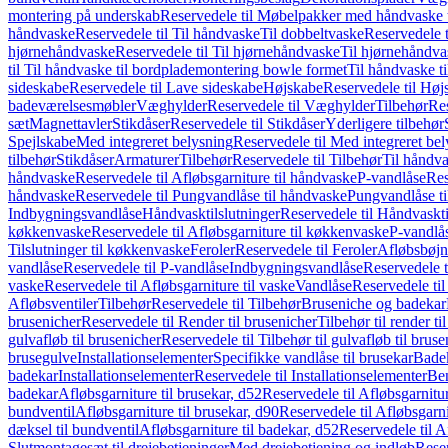
montering på underskab
Reservedele til Møbelpakker med håndvaske t
håndvaske
Reservedele til Til håndvaske
Til dobbeltvaske
Reservedele t
hjørnehåndvaske
Reservedele til Til hjørnehåndvaske
Til hjørnehåndva
til Til håndvaske til bordplademontering bowle formet
Til håndvaske t
sideskabe
Reservedele til Lave sideskabe
Højskabe
Reservedele til Høj
badeværelsesmøbler
Væghylder
Reservedele til Væghylder
Tilbehør
Res
sæt
Magnettavler
Stikdåser
Reservedele til Stikdåser
Yderligere tilbehør
Spejlskabe
Med integreret belysning
Reservedele til Med integreret be
tilbehør
Stikdåser
Armaturer
Tilbehør
Reservedele til Tilbehør
Til håndv
håndvaske
Reservedele til Afløbsgarniture til håndvaske
P-vandlåse
Res
håndvaske
Reservedele til Pungvandlåse til håndvaske
Pungvandlåse t
Indbygningsvandlåse
Håndvasktilslutninger
Reservedele til Håndvaskti
køkkenvaske
Reservedele til Afløbsgarniture til køkkenvaske
P-vandlå
Tilslutninger til køkkenvaske
Feroler
Reservedele til Feroler
Afløbsbøjn
vandlåse
Reservedele til P-vandlåse
Indbygningsvandlåse
Reservedele 
vaske
Reservedele til Afløbsgarniture til vaske
Vandlåse
Reservedele ti
Afløbsventiler
Tilbehør
Reservedele til Tilbehør
Bruseniche og badekar
brusenicher
Reservedele til Render til brusenicher
Tilbehør til render ti
gulvafløb til brusenicher
Reservedele til Tilbehør til gulvafløb til brus
brusegulve
Installationselementer
Specifikke vandlåse til brusekar
Bade
badekar
Installationselementer
Reservedele til Installationselementer
Ben
badekar
Afløbsgarniture til brusekar, d52
Reservedele til Afløbsgarnitur
bundventil
Afløbsgarniture til brusekar, d90
Reservedele til Afløbsgarni
dæksel til bundventil
Afløbsgarniture til badekar, d52
Reservedele til A
Slutmontagesæt til drejebetjeninger
Med drejebetjening og indløb
Reser