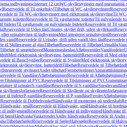
it Sigma indbygningscisterner 12 cm
WC-skyllestyringer med pneumatisk s
yl
Reservedele til Til enkeltskyl
Tilbehør til WC-skyllestyringer
Reservede
rvedele til Til WC-skyllestyringer med elektronisk skyllestyring
Til WC-
ængte toiletter
Reservedele til Til væghængte toiletter
Til gulvstående toi
il bideter
Til væghængte og gulvstående bideter
Reservedele til Til væg
åg
Reservedele til Uden låg
Urinaler, skyllet drift, uden skyllekant
Reserve
 eller urinalstyring til indbygning
Med integreret urinalstyring
Reservedel
uden vand
Reservedele til Urinaler, drift uden vand
Uden låg
Reservedele t
e til Skillevægge af glas
Tilbehør
Reservedele til Tilbehør
Urinallåg
Vand
Tilbehør til sprøjtehoved
Monteringsbeslag
Afløbsventiler
Vandfordeler
U
drift
Med elektronisk skyllestyring, batteridrift
Reservedele til Med elektr
edele til Basic
Synlige
Reservedele til Synlige
Med elektronisk skyllestyr
ektronisk skyllestyring, batteridrift
Tilbehør
Reservedele til Tilbehør
Ind
er
Integrerede styringer
Andet tilbehør
Fjernbetjeninger
Apparattilslutninger
ervedele til Vandlåse
Afløbsbøjninger
Reservedele til Afløbsbøjninger
F
ere
Tilslutninger af PVC
Reservedele til Tilslutninger af PVC
Gummimanc
niture til urinaler
S-vandlåse
Reservedele til S-vandlåse
Sneglevandlåse
g skyllerørsforlængere
Reservedele til Skyllerør og skyllerørsforlængere
re til bideter
P-vandlåse
Reservedele til P-vandlåse
Feroler
Afløbsbøjnin
e
Reservedele til Dobbeltvaske
Håndvaske til montering på underskab
Res
g
Håndvaske, små
Reservedele til Håndvaske, små
Håndvaske til bordpl
 til indbygning
Reservedele til Håndvaske til indbygning
Håndvaske til
il børn
Håndvaske
Vaskerender
Andre håndvaske
Reservedele til Andre
aske
Tilbehør
Søjler
Reservedele til Søjler
Halvsøjler
Reservedele til Halvs
ylder
Møbelpakker
Møbelpakker med små håndvaske
Reservedele til