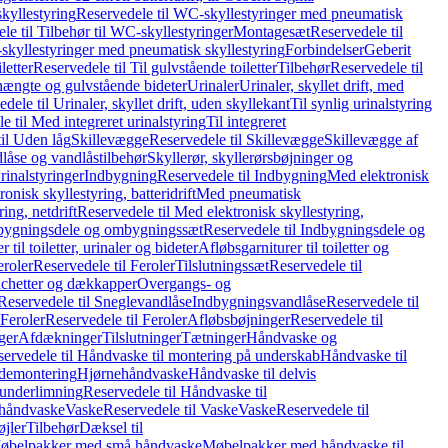
kyllestyring
Reservedele til WC-skyllestyringer med pneumatisk
le til Tilbehør til WC-skyllestyringer
Montagesæt
Reservedele til
skyllestyringer med pneumatisk skyllestyring
Forbindelser
Geberit
letter
Reservedele til Til gulvstående toiletter
Tilbehør
Reservedele til
hængte og gulvstående bideter
Urinaler
Urinaler, skyllet drift, med
dele til Urinaler, skyllet drift, uden skyllekant
Til synlig urinalstyring
e til Med integreret urinalstyring
Til integreret
il Uden låg
Skillevægge
Reservedele til Skillevægge
Skillevægge af
låse og vandlåstilbehør
Skyllerør, skyllerørsbøjninger og
rinalstyringer
Indbygning
Reservedele til Indbygning
Med elektronisk
onisk skyllestyring, batteridrift
Med pneumatisk
ing, netdrift
Reservedele til Med elektronisk skyllestyring,
bygningsdele og ombygningssæt
Reservedele til Indbygningsdele og
 til toiletter, urinaler og bideter
Afløbsgarniturer til toiletter og
eroler
Reservedele til Feroler
Tilslutningssæt
Reservedele til
hetter og dækkapper
Overgangs- og
Reservedele til Sneglevandlåse
Indbygningsvandlåse
Reservedele til
Feroler
Reservedele til Feroler
Afløbsbøjninger
Reservedele til
ger
Afdækninger
Tilslutninger
Tætninger
Håndvaske og
ervedele til Håndvaske til montering på underskab
Håndvaske til
ademontering
Hjørnehåndvaske
Håndvaske til delvis
 underlimning
Reservedele til Håndvaske til
 håndvaske
Vaske
Reservedele til Vaske
Vaske
Reservedele til
øjler
Tilbehør
Dæksel til
 Møbelpakker med små håndvaske
Møbelpakker med håndvaske til