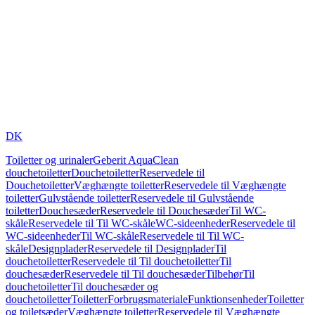
DK
Toiletter og urinaler
Geberit AquaClean
douchetoiletter
Douchetoiletter
Reservedele til
Douchetoiletter
Væghængte toiletter
Reservedele til Væghængte
toiletter
Gulvstående toiletter
Reservedele til Gulvstående
toiletter
Douchesæder
Reservedele til Douchesæder
Til WC-
skåle
Reservedele til Til WC-skåle
WC-sideenheder
Reservedele til
WC-sideenheder
Til WC-skåle
Reservedele til Til WC-
skåle
Designplader
Reservedele til Designplader
Til
douchetoiletter
Reservedele til Til douchetoiletter
Til
douchesæder
Reservedele til Til douchesæder
Tilbehør
Til
douchetoiletter
Til douchesæder og
douchetoiletter
Toiletter
Forbrugsmateriale
Funktionsenheder
Toiletter
og toiletsæder
Væghængte toiletter
Reservedele til Væghængte