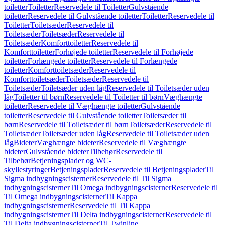
toiletter
Toiletter
Reservedele til Toiletter
Gulvstående
toiletter
Reservedele til Gulvstående toiletter
Toiletter
Reservedele til
Toiletter
Toiletsæder
Reservedele til
Toiletsæder
Toiletsæder
Reservedele til
Toiletsæder
Komforttoiletter
Reservedele til
Komforttoiletter
Forhøjede toiletter
Reservedele til Forhøjede
toiletter
Forlængede toiletter
Reservedele til Forlængede
toiletter
Komforttoiletsæder
Reservedele til
Komforttoiletsæder
Toiletsæder
Reservedele til
Toiletsæder
Toiletsæder uden låg
Reservedele til Toiletsæder uden
låg
Toiletter til børn
Reservedele til Toiletter til børn
Væghængte
toiletter
Reservedele til Væghængte toiletter
Gulvstående
toiletter
Reservedele til Gulvstående toiletter
Toiletsæder til
børn
Reservedele til Toiletsæder til børn
Toiletsæder
Reservedele til
Toiletsæder
Toiletsæder uden låg
Reservedele til Toiletsæder uden
låg
Bideter
Væghængte bideter
Reservedele til Væghængte
bideter
Gulvstående bideter
Tilbehør
Reservedele til
Tilbehør
Betjeningsplader og WC-
skyllestyringer
Betjeningsplader
Reservedele til Betjeningsplader
Til
Sigma indbygningscisterner
Reservedele til Til Sigma
indbygningscisterner
Til Omega indbygningscisterner
Reservedele til
Til Omega indbygningscisterner
Til Kappa
indbygningscisterner
Reservedele til Til Kappa
indbygningscisterner
Til Delta indbygningscisterner
Reservedele til
Til Delta indbygningscisterner
Til Twinline