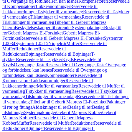
til Overgange og forbindelser, kan løsnes
Kompensatorer
Reservedele
til Kompensatorer
Lukkeanordninger
Reservedele til
Lukkeanordninger
T-stykker til varmeanlæg
Reservedele til T-stykker
til varmeanlæg
Tilslutninger til varmeanlæg
Reservedele til
Tilslutninger til varmeanlæg
Tilbehør til Geberit Mapress
Therm
Beskyttelseskapper til rørender
Systempakninger
Beslag til
rør
Geberit Mapress El-Forzinket
Geberit Mapress El-
Forzinket
Reservedele til Geberit Mapress El-Forzinket
Systemrør
1.0034
Systemrør 1.0215
Nippelrør
Muffer
Reservedele til
Muffer
Reduktioner
Reservedele til
Reduktioner
Bøjninger
Reservedele til Bøjninger
T-
stykker
Reservedele til T-stykker
Kryds
Reservedele til
Kryds
Overgange, faste
Reservedele til Overgange, faste
Overgange
og forbindelser, kan løsnes
Reservedele til Overgange og
forbindelser, kan løsnes
Kompensatorer
Reservedele til
Kompensatorer
Lukkeanordninger
Reservedele til
Lukkeanordninger
Muffer til varmeanlæg
Reservedele til Muffer til
varmeanlæg
T-stykker til varmeanlæg
Reservedele til T-stykker til
varmeanlæg
Tilslutninger til varmeanlæg
Reservedele til Tilslutninger
til varmeanlæg
Tilbehør til Geberit Mapress El-Forzinket
Pakninger
til rør og fittings
Afdækninger til rør
Beslag til rør
Beslag til
tilslutninger
Systempakninger
Geberit Mapress Kobber
Geberit
Mapress Kobber
Reservedele til Geberit Mapress
Kobber
Muffer
Reservedele til Muffer
Reduktioner
Reservedele til
Reduktioner
Bøjninger
Reservedele til Bøjninger
T-