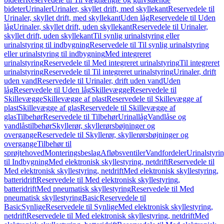
bideter
Urinaler
Urinaler, skyllet drift, med skyllekant
Reservedele til
Urinaler, skyllet drift, med skyllekant
Uden låg
Reservedele til Uden
låg
Urinaler, skyllet drift, uden skyllekant
Reservedele til Urinaler,
skyllet drift, uden skyllekant
Til synlig urinalstyring eller
urinalstyring til indbygning
Reservedele til Til synlig urinalstyring
eller urinalstyring til indbygning
Med integreret
urinalstyring
Reservedele til Med integreret urinalstyring
Til integreret
urinalstyring
Reservedele til Til integreret urinalstyring
Urinaler, drift
uden vand
Reservedele til Urinaler, drift uden vand
Uden
låg
Reservedele til Uden låg
Skillevægge
Reservedele til
Skillevægge
Skillevægge af plast
Reservedele til Skillevægge af
plast
Skillevægge af glas
Reservedele til Skillevægge af
glas
Tilbehør
Reservedele til Tilbehør
Urinallåg
Vandlåse og
vandlåstilbehør
Skyllerør, skyllerørsbøjninger og
overgange
Reservedele til Skyllerør, skyllerørsbøjninger og
overgange
Tilbehør til
sprøjtehoved
Monteringsbeslag
Afløbsventiler
Vandfordeler
Urinalstyri
til Indbygning
Med elektronisk skyllestyring, netdrift
Reservedele til
Med elektronisk skyllestyring, netdrift
Med elektronisk skyllestyring,
batteridrift
Reservedele til Med elektronisk skyllestyring,
batteridrift
Med pneumatisk skyllestyring
Reservedele til Med
pneumatisk skyllestyring
Basic
Reservedele til
Basic
Synlige
Reservedele til Synlige
Med elektronisk skyllestyring,
netdrift
Reservedele til Med elektronisk skyllestyring, netdrift
Med