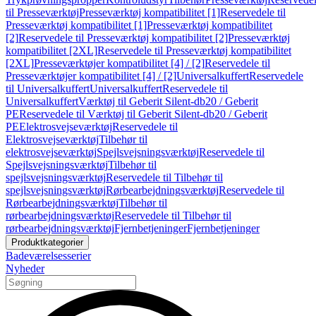
til Presseværktøj
Presseværktøj kompatibilitet [1]
Reservedele til
Presseværktøj kompatibilitet [1]
Presseværktøj kompatibilitet
[2]
Reservedele til Presseværktøj kompatibilitet [2]
Presseværktøj
kompatibilitet [2XL]
Reservedele til Presseværktøj kompatibilitet
[2XL]
Presseværktøjer kompatibilitet [4] / [2]
Reservedele til
Presseværktøjer kompatibilitet [4] / [2]
Universalkuffert
Reservedele
til Universalkuffert
Universalkuffert
Reservedele til
Universalkuffert
Værktøj til Geberit Silent-db20 / Geberit
PE
Reservedele til Værktøj til Geberit Silent-db20 / Geberit
PE
Elektrosvejseværktøj
Reservedele til
Elektrosvejseværktøj
Tilbehør til
elektrosvejseværktøj
Spejlsvejsningsværktøj
Reservedele til
Spejlsvejsningsværktøj
Tilbehør til
spejlsvejsningsværktøj
Reservedele til Tilbehør til
spejlsvejsningsværktøj
Rørbearbejdningsværktøj
Reservedele til
Rørbearbejdningsværktøj
Tilbehør til
rørbearbejdningsværktøj
Reservedele til Tilbehør til
rørbearbejdningsværktøj
Fjernbetjeninger
Fjernbetjeninger
Produktkategorier
Badeværelsesserier
Nyheder