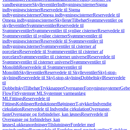
vandbegrænsere
Skylleventiler
Indbygningscisterner
Sigma
indbygningscisterner
Reservedele til Sigma
indbygningscisterner
Omega indbygningscisterner
Reservedele til
Omega indbygningscisterner
Skyllerør
Tilbehør
Svømmeventiler og
skylleventiler
Svømmeventiler
Reservedele til
Svømmeventiler
Svømmeventiler til synlige cisterner
Reservedele til
Svømmeventiler til synlige cisterner
Svømmeventiler til
indbygningscisterner
Reservedele til Svømmeventiler til
indbygningscisterner
Svømmeventiler til cisterner af
porcelæn
Reservedele til Svømmeventiler til cisterner af
porcelæn
Svømmeventiler til cisterner universel
Reservedele til
Svømmeventiler til cisterner universel
Svømmeventiler til
Monolith
Reservedele til Svømmeventiler til
Monolith
Skylleventiler
Reservedele til Skylleventiler
Skyl-stop-
skylning
Reservedele til Skyl-stop-skylning
Dobbeltskyl
Reservedele
til
Dobbeltskyl
Tilbehør
Trykknapper
Overgange
Forsyningssystemer
Geber
FlowFit
Systemrør ML
Systemrør varmeanlæg
ML
Fittings
Reservedele til
Fittings
Koblinger
Reduktioner
Bøjninger
T-stykker
Indvendig
cirkulation
Reservedele til Indvendig cirkulation
Overgange,
faste
Overgange og forbindelser, kan løsnes
Reservedele til
Overgange og forbindelser, kan
løsnes
Lukkeanordninger
Tilslutninger
Fordeler med
gevindsamling
Reservedele til Fordeler med gevindsamling
T-stykker