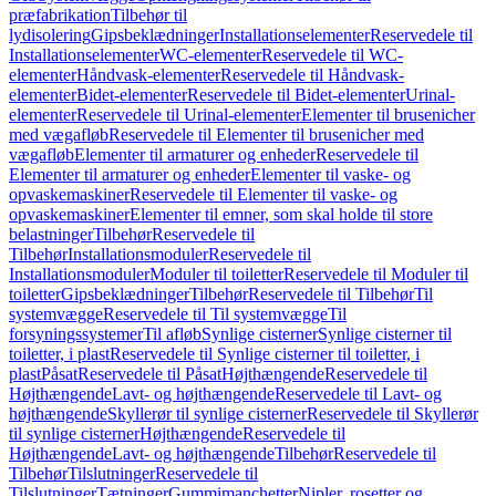
præfabrikation
Tilbehør til
lydisolering
Gipsbeklædninger
Installationselementer
Reservedele til
Installationselementer
WC-elementer
Reservedele til WC-
elementer
Håndvask-elementer
Reservedele til Håndvask-
elementer
Bidet-elementer
Reservedele til Bidet-elementer
Urinal-
elementer
Reservedele til Urinal-elementer
Elementer til brusenicher
med vægafløb
Reservedele til Elementer til brusenicher med
vægafløb
Elementer til armaturer og enheder
Reservedele til
Elementer til armaturer og enheder
Elementer til vaske- og
opvaskemaskiner
Reservedele til Elementer til vaske- og
opvaskemaskiner
Elementer til emner, som skal holde til store
belastninger
Tilbehør
Reservedele til
Tilbehør
Installationsmoduler
Reservedele til
Installationsmoduler
Moduler til toiletter
Reservedele til Moduler til
toiletter
Gipsbeklædninger
Tilbehør
Reservedele til Tilbehør
Til
systemvægge
Reservedele til Til systemvægge
Til
forsyningssystemer
Til afløb
Synlige cisterner
Synlige cisterner til
toiletter, i plast
Reservedele til Synlige cisterner til toiletter, i
plast
Påsat
Reservedele til Påsat
Højthængende
Reservedele til
Højthængende
Lavt- og højthængende
Reservedele til Lavt- og
højthængende
Skyllerør til synlige cisterner
Reservedele til Skyllerør
til synlige cisterner
Højthængende
Reservedele til
Højthængende
Lavt- og højthængende
Tilbehør
Reservedele til
Tilbehør
Tilslutninger
Reservedele til
Tilslutninger
Tætninger
Gummimanchetter
Nipler, rosetter og