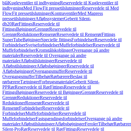
blå
Kugleventiler til indbygning
Reservedele til Kugleventiler til
indbygning
Med FlowFit pressetilslutninger
Reservedele til Med
FlowFit pressetilslutninger
Kontraventiler
Med Mapress
pressetilslutninger
Afløbssystemer
Geberit Silent-
db20
Rør
Fittings
Reservedele til
Fittings
Bøjninger
Grenrør
Reservedele til
Grenrør
Reduktioner
Renserør
Reservedele til Renserør
Fittings
SuperTube
Bøjninger
Specielle fittings
Forbindelser
Reservedele til
Forbindelser
Svejseforbindelser
Muffeforbindelser
Reservedele til
Muffeforbindelser
Kromstålskoblinger
Overgange på andre
materialer
Reservedele til Overgange på andre
materialer
Afløbstilslutninger
Reservedele til
Afløbstilslutninger
Afløbsbøjninger
Reservedele til
Afløbsbøjninger
Overgangsmuffer
Reservedele til
Overgangsmuffer
Tilbehør
Rørbærere
Beslag til
rørbærere
Tætninger
Forbrugsmateriale
Geberit Silent-
PP
Rør
Reservedele til Rør
Fittings
Reservedele til
Fittings
Bøjninger
Reservedele til Bøjninger
Grenrør
Reservedele til
Grenrør
Reduktioner
Reservedele til
Reduktioner
Renserør
Reservedele til
Renserør
Forbindelser
Reservedele til
Forbindelser
Muffeforbindelser
Reservedele til
Muffeforbindelser
Fastspændingsforbindelser
Overgange på andre
materialer
Afløbstilslutninger
Afløbsbøjninger
Feroler
Tilbehør
Rørbærer
Silent-Pro
Rør
Reservedele til Rør
Fittings
Reservedele til