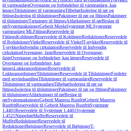
til varmeanlæg
Overgange og forbindelser til varmeanlæg, kan
løsnes
Tilslutninger til varmeanlæg
Tilbehør
Isolering til rør og
fittings
Isolering til tilslutninger
Pakninger til rør og fittings
Pakninger
til tilslutninger
Tætninger til fittings
Afdækninger til rør
Beslag til
rør
Systempakninger
Geberit Mepla
Systemrør ML
Systemrør
varmeanlæg ML
Fittings
Reservedele til
Fittings
Koblinger
Reservedele til Koblinger
Reduktioner
Reservedele
til Reduktioner
Vinkel
Reservedele til Vinkel
T-stykker
Reservedele til
T-stykker
Indvendig cirkulation
Reservedele til Indvendig
cirkulation
Overgange, faste
Reservedele til Overgange,
faste
Overgange og forbindelser, kan løsnes
Reservedele til
Overgange og forbindelser, kan
løsnes
Lukkeanordninger
Reservedele til
Lukkeanordninger
Tilslutninger
Reservedele til Tilslutninger
Fordeler
med gevindsamling
Tilslutninger til varmeanlæg
Reservedele til
Tilslutninger til varmeanlæg
Tilbehør
Isolering til rør og
fittings
Isolering til tilslutninger
Pakninger til rør og fittings
Pakninger
til tilslutninger
Afdækninger til rør
Beslag til
rør
Systempakninger
Geberit Mapress Rustfrit
Geberit Mapress
Rustfrit
Reservedele til Geberit Mapress Rustfrit
Systemrør
1.4401
Reservedele til Systemrør 1.4401
Systemrør
1.4521
Nippelrør
Muffer
Reservedele til
Muffer
Reduktioner
Reservedele til
Reduktioner
Bøjninger
Reservedele til Bøjninger
T-