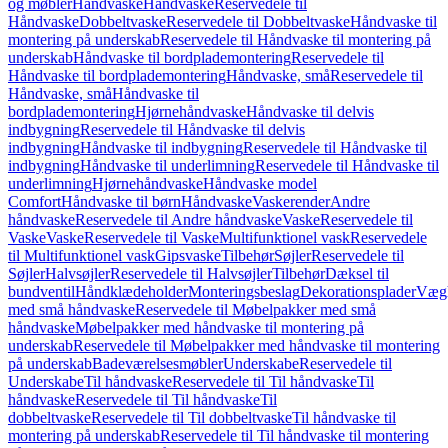
og møbler
Håndvaske
Håndvaske
Reservedele til
Håndvaske
Dobbeltvaske
Reservedele til Dobbeltvaske
Håndvaske til
montering på underskab
Reservedele til Håndvaske til montering på
underskab
Håndvaske til bordplademontering
Reservedele til
Håndvaske til bordplademontering
Håndvaske, små
Reservedele til
Håndvaske, små
Håndvaske til
bordplademontering
Hjørnehåndvaske
Håndvaske til delvis
indbygning
Reservedele til Håndvaske til delvis
indbygning
Håndvaske til indbygning
Reservedele til Håndvaske til
indbygning
Håndvaske til underlimning
Reservedele til Håndvaske til
underlimning
Hjørnehåndvaske
Håndvaske model
Comfort
Håndvaske til børn
Håndvaske
Vaskerender
Andre
håndvaske
Reservedele til Andre håndvaske
Vaske
Reservedele til
Vaske
Vaske
Reservedele til Vaske
Multifunktionel vask
Reservedele
til Multifunktionel vask
Gipsvaske
Tilbehør
Søjler
Reservedele til
Søjler
Halvsøjler
Reservedele til Halvsøjler
Tilbehør
Dæksel til
bundventil
Håndklædeholder
Monteringsbeslag
Dekorationsplader
Vægh
med små håndvaske
Reservedele til Møbelpakker med små
håndvaske
Møbelpakker med håndvaske til montering på
underskab
Reservedele til Møbelpakker med håndvaske til montering
på underskab
Badeværelsesmøbler
Underskabe
Reservedele til
Underskabe
Til håndvaske
Reservedele til Til håndvaske
Til
håndvaske
Reservedele til Til håndvaske
Til
dobbeltvaske
Reservedele til Til dobbeltvaske
Til håndvaske til
montering på underskab
Reservedele til Til håndvaske til montering