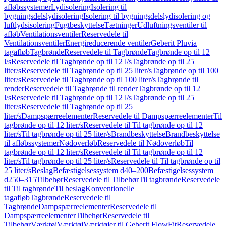
afløbssystemer
Lydisolering
Isolering til
bygningsdelslydisolering
Isolering til bygningsdelslydisolering og
luftlydsisolering
Fugtbeskyttelse
Tætninger
Udluftningsventiler til
afløb
Ventilationsventiler
Reservedele til
Ventilationsventiler
Energireducerende ventiler
Geberit Pluvia
tagafløb
Tagbrønde
Reservedele til Tagbrønde
Tagbrønde op til 12
l/s
Reservedele til Tagbrønde op til 12 l/s
Tagbrønde op til 25
liter/s
Reservedele til Tagbrønde op til 25 liter/s
Tagbrønde op til 100
liter/s
Reservedele til Tagbrønde op til 100 liter/s
Tagbrønde til
render
Reservedele til Tagbrønde til render
Tagbrønde op til 12
l/s
Reservedele til Tagbrønde op til 12 l/s
Tagbrønde op til 25
liter/s
Reservedele til Tagbrønde op til 25
liter/s
Dampspærreelementer
Reservedele til Dampspærreelementer
Til
tagbrønde op til 12 liter/s
Reservedele til Til tagbrønde op til 12
liter/s
Til tagbrønde op til 25 liter/s
Brandbeskyttelse
Brandbeskyttelse
til afløbssystemer
Nødoverløb
Reservedele til Nødoverløb
Til
tagbrønde op til 12 liter/s
Reservedele til Til tagbrønde op til 12
liter/s
Til tagbrønde op til 25 liter/s
Reservedele til Til tagbrønde op til
25 liter/s
Beslag
Befæstigelsessystem d40–200
Befæstigelsessystem
d250–315
Tilbehør
Reservedele til Tilbehør
Til tagbrønde
Reservedele
til Til tagbrønde
Til beslag
Konventionelle
tagafløb
Tagbrønde
Reservedele til
Tagbrønde
Dampspærreelementer
Reservedele til
Dampspærreelementer
Tilbehør
Reservedele til
Tilbehør
Værktøj
Værktøj
Værktøjer til Geberit FlowFit
Reservedele