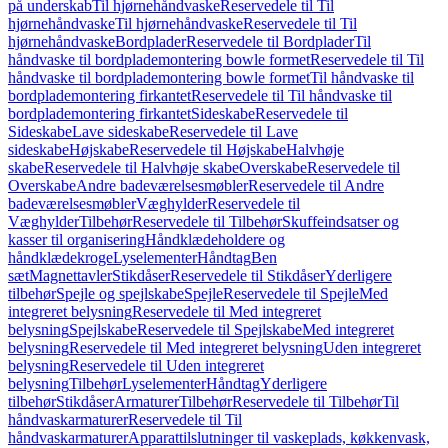
på underskab
Til hjørnehåndvaske
Reservedele til Til
hjørnehåndvaske
Til hjørnehåndvaske
Reservedele til Til
hjørnehåndvaske
Bordplader
Reservedele til Bordplader
Til
håndvaske til bordplademontering bowle formet
Reservedele til Til
håndvaske til bordplademontering bowle formet
Til håndvaske til
bordplademontering firkantet
Reservedele til Til håndvaske til
bordplademontering firkantet
Sideskabe
Reservedele til
Sideskabe
Lave sideskabe
Reservedele til Lave
sideskabe
Højskabe
Reservedele til Højskabe
Halvhøje
skabe
Reservedele til Halvhøje skabe
Overskabe
Reservedele til
Overskabe
Andre badeværelsesmøbler
Reservedele til Andre
badeværelsesmøbler
Væghylder
Reservedele til
Væghylder
Tilbehør
Reservedele til Tilbehør
Skuffeindsatser og
kasser til organisering
Håndklædeholdere og
håndklædekroge
Lyselementer
Håndtag
Ben
sæt
Magnettavler
Stikdåser
Reservedele til Stikdåser
Yderligere
tilbehør
Spejle og spejlskabe
Spejle
Reservedele til Spejle
Med
integreret belysning
Reservedele til Med integreret
belysning
Spejlskabe
Reservedele til Spejlskabe
Med integreret
belysning
Reservedele til Med integreret belysning
Uden integreret
belysning
Reservedele til Uden integreret
belysning
Tilbehør
Lyselementer
Håndtag
Yderligere
tilbehør
Stikdåser
Armaturer
Tilbehør
Reservedele til Tilbehør
Til
håndvaskarmaturer
Reservedele til Til
håndvaskarmaturer
Apparattilslutninger til vaskeplads, køkkenvask,