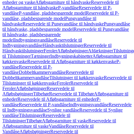
enheder og vaske
Afløbsgarniture til håndvaske
Reservedele til
Afløbsgarniture til håndvaske
P-vandlåse
Reservedele til P-
vandlåse
P-vandlåse, pladsbesparende model
Reservedele til P-
vandlåse, pladsbesparende model
Pungvandlåse til
håndvaske
Reservedele til Pungvandlåse til håndvaske
Pungvandlåse
til håndvaske, pladsbesparende model
Reservedele til Pungvandlåse
til håndvaske, pladsbesparende
model
Indbygningsvandlåse
Reservedele til
Indbygningsvandlåse
Håndvasktilslutninger
Reservedele til
Håndvasktilslutninger
Feroler
Afløbsbøjninger
Afdækninger
Tilslutning
til Tilslutninger
Tætninger
Indbygningskabinetter
Afløbsgarniture til
køkkenvaske
Reservedele til Afløbsgarniture til køkkenvaske
P-
vandlåse
Reservedele til P-
vandlåse
Dobbeltkammervandlåse
Reservedele til
Dobbeltkammervandlåse
Tilslutninger til køkkenvaske
Reservedele til
Tilslutninger til køkkenvaske
Feroler
Reservedele til
Feroler
Afløbsbøjninger
Reservedele til
Afløbsbøjninger
Tilbehør
Reservedele til Tilbehør
Afløbsgarniture til
enheder
Reservedele til Afløbsgarniture til enheder
P-
vandlåse
Reservedele til P-vandlåse
Indbygningsvandlåse
Reservedele
til Indbygningsvandlåse
Synlige vandlåse
Reservedele til Synlige
vandlåse
Tilslutninger
Reservedele til
Tilslutninger
Tilbehør
Afløbsgarniture til vaske
Reservedele til
Afløbsgarniture til vaske
Vandlåse
Reservedele til
Vandlåse
Afløbsbøjninger
Reservedele til