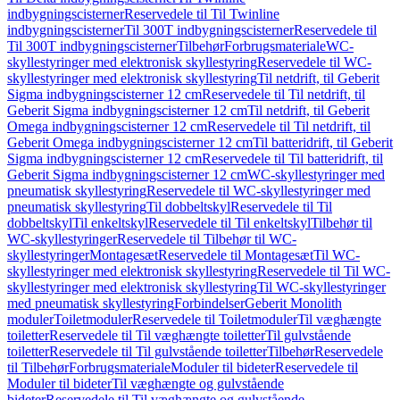
indbygningscisterner
Reservedele til Til Twinline
indbygningscisterner
Til 300T indbygningscisterner
Reservedele til
Til 300T indbygningscisterner
Tilbehør
Forbrugsmateriale
WC-
skyllestyringer med elektronisk skyllestyring
Reservedele til WC-
skyllestyringer med elektronisk skyllestyring
Til netdrift, til Geberit
Sigma indbygningscisterner 12 cm
Reservedele til Til netdrift, til
Geberit Sigma indbygningscisterner 12 cm
Til netdrift, til Geberit
Omega indbygningscisterner 12 cm
Reservedele til Til netdrift, til
Geberit Omega indbygningscisterner 12 cm
Til batteridrift, til Geberit
Sigma indbygningscisterner 12 cm
Reservedele til Til batteridrift, til
Geberit Sigma indbygningscisterner 12 cm
WC-skyllestyringer med
pneumatisk skyllestyring
Reservedele til WC-skyllestyringer med
pneumatisk skyllestyring
Til dobbeltskyl
Reservedele til Til
dobbeltskyl
Til enkeltskyl
Reservedele til Til enkeltskyl
Tilbehør til
WC-skyllestyringer
Reservedele til Tilbehør til WC-
skyllestyringer
Montagesæt
Reservedele til Montagesæt
Til WC-
skyllestyringer med elektronisk skyllestyring
Reservedele til Til WC-
skyllestyringer med elektronisk skyllestyring
Til WC-skyllestyringer
med pneumatisk skyllestyring
Forbindelser
Geberit Monolith
moduler
Toiletmoduler
Reservedele til Toiletmoduler
Til væghængte
toiletter
Reservedele til Til væghængte toiletter
Til gulvstående
toiletter
Reservedele til Til gulvstående toiletter
Tilbehør
Reservedele
til Tilbehør
Forbrugsmateriale
Moduler til bideter
Reservedele til
Moduler til bideter
Til væghængte og gulvstående
bideter
Reservedele til Til væghængte og gulvstående