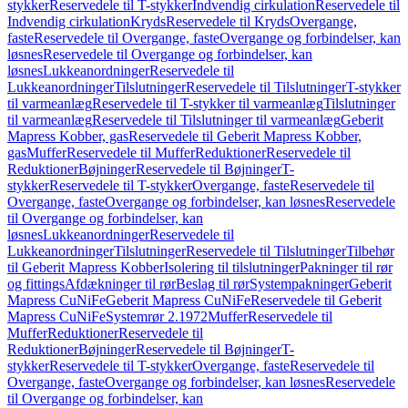
stykker
Reservedele til T-stykker
Indvendig cirkulation
Reservedele til
Indvendig cirkulation
Kryds
Reservedele til Kryds
Overgange,
faste
Reservedele til Overgange, faste
Overgange og forbindelser, kan
løsnes
Reservedele til Overgange og forbindelser, kan
løsnes
Lukkeanordninger
Reservedele til
Lukkeanordninger
Tilslutninger
Reservedele til Tilslutninger
T-stykker
til varmeanlæg
Reservedele til T-stykker til varmeanlæg
Tilslutninger
til varmeanlæg
Reservedele til Tilslutninger til varmeanlæg
Geberit
Mapress Kobber, gas
Reservedele til Geberit Mapress Kobber,
gas
Muffer
Reservedele til Muffer
Reduktioner
Reservedele til
Reduktioner
Bøjninger
Reservedele til Bøjninger
T-
stykker
Reservedele til T-stykker
Overgange, faste
Reservedele til
Overgange, faste
Overgange og forbindelser, kan løsnes
Reservedele
til Overgange og forbindelser, kan
løsnes
Lukkeanordninger
Reservedele til
Lukkeanordninger
Tilslutninger
Reservedele til Tilslutninger
Tilbehør
til Geberit Mapress Kobber
Isolering til tilslutninger
Pakninger til rør
og fittings
Afdækninger til rør
Beslag til rør
Systempakninger
Geberit
Mapress CuNiFe
Geberit Mapress CuNiFe
Reservedele til Geberit
Mapress CuNiFe
Systemrør 2.1972
Muffer
Reservedele til
Muffer
Reduktioner
Reservedele til
Reduktioner
Bøjninger
Reservedele til Bøjninger
T-
stykker
Reservedele til T-stykker
Overgange, faste
Reservedele til
Overgange, faste
Overgange og forbindelser, kan løsnes
Reservedele
til Overgange og forbindelser, kan