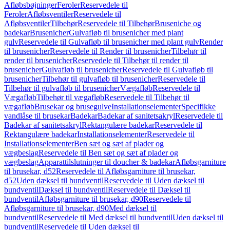
Afløbsbøjninger
Feroler
Reservedele til
Feroler
Afløbsventiler
Reservedele til
Afløbsventiler
Tilbehør
Reservedele til Tilbehør
Bruseniche og
badekar
Brusenicher
Gulvafløb til brusenicher med plant
gulv
Reservedele til Gulvafløb til brusenicher med plant gulv
Render
til brusenicher
Reservedele til Render til brusenicher
Tilbehør til
render til brusenicher
Reservedele til Tilbehør til render til
brusenicher
Gulvafløb til brusenicher
Reservedele til Gulvafløb til
brusenicher
Tilbehør til gulvafløb til brusenicher
Reservedele til
Tilbehør til gulvafløb til brusenicher
Vægafløb
Reservedele til
Vægafløb
Tilbehør til vægafløb
Reservedele til Tilbehør til
vægafløb
Brusekar og brusegulve
Installationselementer
Specifikke
vandlåse til brusekar
Badekar
Badekar af sanitetsakryl
Reservedele til
Badekar af sanitetsakryl
Rektangulære badekar
Reservedele til
Rektangulære badekar
Installationselementer
Reservedele til
Installationselementer
Ben sæt og sæt af plader og
vægbeslag
Reservedele til Ben sæt og sæt af plader og
vægbeslag
Apparattilslutninger til doucher & badekar
Afløbsgarniture
til brusekar, d52
Reservedele til Afløbsgarniture til brusekar,
d52
Uden dæksel til bundventil
Reservedele til Uden dæksel til
bundventil
Dæksel til bundventil
Reservedele til Dæksel til
bundventil
Afløbsgarniture til brusekar, d90
Reservedele til
Afløbsgarniture til brusekar, d90
Med dæksel til
bundventil
Reservedele til Med dæksel til bundventil
Uden dæksel til
bundventil
Reservedele til Uden dæksel til