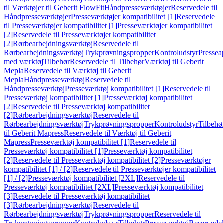
til Værktøjer til Geberit FlowFit
Håndpresseværktøjer
Reservedele til
Håndpresseværktøjer
Presseværktøjer kompatibilitet [1]
Reservedele
til Presseværktøjer kompatibilitet [1]
Presseværktøjer kompatibilitet
[2]
Reservedele til Presseværktøjer kompatibilitet
[2]
Rørbearbejdningsværktøj
Reservedele til
Rørbearbejdningsværktøj
Trykprøvningspropper
Kontroludstyr
Pressea
med værktøj
Tilbehør
Reservedele til Tilbehør
Værktøj til Geberit
Mepla
Reservedele til Værktøj til Geberit
Mepla
Håndpresseværktøj
Reservedele til
Håndpresseværktøj
Presseværktøj kompatibilitet [1]
Reservedele til
Presseværktøj kompatibilitet [1]
Presseværktøj kompatibilitet
[2]
Reservedele til Presseværktøj kompatibilitet
[2]
Rørbearbejdningsværktøj
Reservedele til
Rørbearbejdningsværktøj
Trykprøvningspropper
Kontroludstyr
Tilbehø
til Geberit Mapress
Reservedele til Værktøj til Geberit
Mapress
Presseværktøj kompatibilitet [1]
Reservedele til
Presseværktøj kompatibilitet [1]
Presseværktøj kompatibilitet
[2]
Reservedele til Presseværktøj kompatibilitet [2]
Presseværktøjer
kompatibilitet [1] / [2]
Reservedele til Presseværktøjer kompatibilitet
[1] / [2]
Presseværktøj kompatibilitet [2XL]
Reservedele til
Presseværktøj kompatibilitet [2XL]
Presseværktøj kompatibilitet
[3]
Reservedele til Presseværktøj kompatibilitet
[3]
Rørbearbejdningsværktøj
Reservedele til
Rørbearbejdningsværktøj
Trykprøvningspropper
Reservedele til
Trykprøvningspropper
Kontroludstyr
Tilbehør
Presseværktøj
Reservede