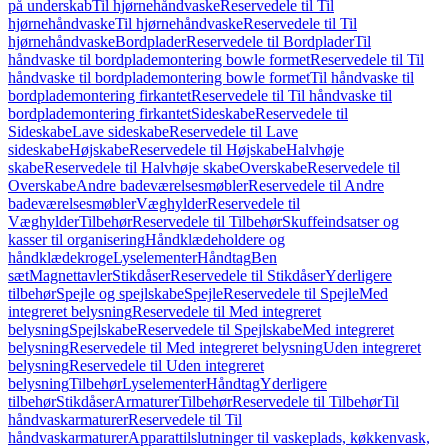
på underskab
Til hjørnehåndvaske
Reservedele til Til
hjørnehåndvaske
Til hjørnehåndvaske
Reservedele til Til
hjørnehåndvaske
Bordplader
Reservedele til Bordplader
Til
håndvaske til bordplademontering bowle formet
Reservedele til Til
håndvaske til bordplademontering bowle formet
Til håndvaske til
bordplademontering firkantet
Reservedele til Til håndvaske til
bordplademontering firkantet
Sideskabe
Reservedele til
Sideskabe
Lave sideskabe
Reservedele til Lave
sideskabe
Højskabe
Reservedele til Højskabe
Halvhøje
skabe
Reservedele til Halvhøje skabe
Overskabe
Reservedele til
Overskabe
Andre badeværelsesmøbler
Reservedele til Andre
badeværelsesmøbler
Væghylder
Reservedele til
Væghylder
Tilbehør
Reservedele til Tilbehør
Skuffeindsatser og
kasser til organisering
Håndklædeholdere og
håndklædekroge
Lyselementer
Håndtag
Ben
sæt
Magnettavler
Stikdåser
Reservedele til Stikdåser
Yderligere
tilbehør
Spejle og spejlskabe
Spejle
Reservedele til Spejle
Med
integreret belysning
Reservedele til Med integreret
belysning
Spejlskabe
Reservedele til Spejlskabe
Med integreret
belysning
Reservedele til Med integreret belysning
Uden integreret
belysning
Reservedele til Uden integreret
belysning
Tilbehør
Lyselementer
Håndtag
Yderligere
tilbehør
Stikdåser
Armaturer
Tilbehør
Reservedele til Tilbehør
Til
håndvaskarmaturer
Reservedele til Til
håndvaskarmaturer
Apparattilslutninger til vaskeplads, køkkenvask,