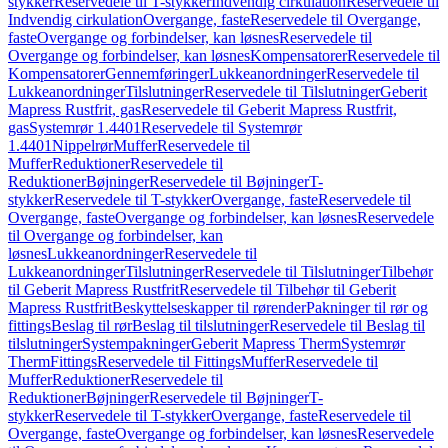
stykker
Reservedele til T-stykker
Indvendig cirkulation
Reservedele til
Indvendig cirkulation
Overgange, faste
Reservedele til Overgange,
faste
Overgange og forbindelser, kan løsnes
Reservedele til
Overgange og forbindelser, kan løsnes
Kompensatorer
Reservedele til
Kompensatorer
Gennemføringer
Lukkeanordninger
Reservedele til
Lukkeanordninger
Tilslutninger
Reservedele til Tilslutninger
Geberit
Mapress Rustfrit, gas
Reservedele til Geberit Mapress Rustfrit,
gas
Systemrør 1.4401
Reservedele til Systemrør
1.4401
Nippelrør
Muffer
Reservedele til
Muffer
Reduktioner
Reservedele til
Reduktioner
Bøjninger
Reservedele til Bøjninger
T-
stykker
Reservedele til T-stykker
Overgange, faste
Reservedele til
Overgange, faste
Overgange og forbindelser, kan løsnes
Reservedele
til Overgange og forbindelser, kan
løsnes
Lukkeanordninger
Reservedele til
Lukkeanordninger
Tilslutninger
Reservedele til Tilslutninger
Tilbehør
til Geberit Mapress Rustfrit
Reservedele til Tilbehør til Geberit
Mapress Rustfrit
Beskyttelseskapper til rørender
Pakninger til rør og
fittings
Beslag til rør
Beslag til tilslutninger
Reservedele til Beslag til
tilslutninger
Systempakninger
Geberit Mapress Therm
Systemrør
Therm
Fittings
Reservedele til Fittings
Muffer
Reservedele til
Muffer
Reduktioner
Reservedele til
Reduktioner
Bøjninger
Reservedele til Bøjninger
T-
stykker
Reservedele til T-stykker
Overgange, faste
Reservedele til
Overgange, faste
Overgange og forbindelser, kan løsnes
Reservedele