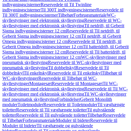
indbygningscisterner
Reservedele til Til Twinline
indbygningscisterner
Til 300T indbygningscisterner
Reservedele til
Til 300T indbygningscisterner
Tilbehør
Forbrugsmateriale
WC-
skyllestyringer med elektronisk skyllestyring
Reservedele til WC-
skyllestyringer med elektronisk skyllestyring
Til netdrift, til Geberit
Sigma indbygningscisterner 12 cm
Reservedele til Til netdrift, til
Geberit Sigma indbygningscisterner 12 cm
Til netdrift, til Geberit
Omega indbygningscisterner 12 cm
Reservedele til Til netdrift, til
Geberit Omega indbygningscisterner 12 cm
Til batteridrift, til Geberit
Sigma indbygningscisterner 12 cm
Reservedele til Til batteridrift, til
Geberit Sigma indbygningscisterner 12 cm
WC-skyllestyringer med
pneumatisk skyllestyring
Reservedele til WC-skyllestyringer med
pneumatisk skyllestyring
Til dobbeltskyl
Reservedele til Til
dobbeltskyl
Til enkeltskyl
Reservedele til Til enkeltskyl
Tilbehør til
WC-skyllestyringer
Reservedele til Tilbehør til WC-
skyllestyringer
Montagesæt
Reservedele til Montagesæt
Til WC-
skyllestyringer med elektronisk skyllestyring
Reservedele til Til WC-
skyllestyringer med elektronisk skyllestyring
Til WC-skyllestyringer
med pneumatisk skyllestyring
Forbindelser
Geberit Monolith
moduler
Toiletmoduler
Reservedele til Toiletmoduler
Til væghængte
toiletter
Reservedele til Til væghængte toiletter
Til gulvstående
toiletter
Reservedele til Til gulvstående toiletter
Tilbehør
Reservedele
til Tilbehør
Forbrugsmateriale
Moduler til bideter
Reservedele til
Moduler til bideter
Til væghængte og gulvstående
bideter
Reservedele til Til væghængte og gulvstående