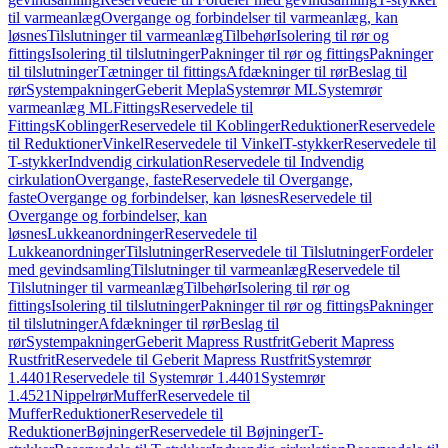
til varmeanlæg
Overgange og forbindelser til varmeanlæg, kan
løsnes
Tilslutninger til varmeanlæg
Tilbehør
Isolering til rør og
fittings
Isolering til tilslutninger
Pakninger til rør og fittings
Pakninger
til tilslutninger
Tætninger til fittings
Afdækninger til rør
Beslag til
rør
Systempakninger
Geberit Mepla
Systemrør ML
Systemrør
varmeanlæg ML
Fittings
Reservedele til
Fittings
Koblinger
Reservedele til Koblinger
Reduktioner
Reservedele
til Reduktioner
Vinkel
Reservedele til Vinkel
T-stykker
Reservedele til
T-stykker
Indvendig cirkulation
Reservedele til Indvendig
cirkulation
Overgange, faste
Reservedele til Overgange,
faste
Overgange og forbindelser, kan løsnes
Reservedele til
Overgange og forbindelser, kan
løsnes
Lukkeanordninger
Reservedele til
Lukkeanordninger
Tilslutninger
Reservedele til Tilslutninger
Fordeler
med gevindsamling
Tilslutninger til varmeanlæg
Reservedele til
Tilslutninger til varmeanlæg
Tilbehør
Isolering til rør og
fittings
Isolering til tilslutninger
Pakninger til rør og fittings
Pakninger
til tilslutninger
Afdækninger til rør
Beslag til
rør
Systempakninger
Geberit Mapress Rustfrit
Geberit Mapress
Rustfrit
Reservedele til Geberit Mapress Rustfrit
Systemrør
1.4401
Reservedele til Systemrør 1.4401
Systemrør
1.4521
Nippelrør
Muffer
Reservedele til
Muffer
Reduktioner
Reservedele til
Reduktioner
Bøjninger
Reservedele til Bøjninger
T-