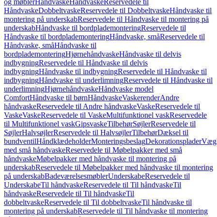
og møbler
Håndvaske
Håndvaske
Reservedele til
Håndvaske
Dobbeltvaske
Reservedele til Dobbeltvaske
Håndvaske til
montering på underskab
Reservedele til Håndvaske til montering på
underskab
Håndvaske til bordplademontering
Reservedele til
Håndvaske til bordplademontering
Håndvaske, små
Reservedele til
Håndvaske, små
Håndvaske til
bordplademontering
Hjørnehåndvaske
Håndvaske til delvis
indbygning
Reservedele til Håndvaske til delvis
indbygning
Håndvaske til indbygning
Reservedele til Håndvaske til
indbygning
Håndvaske til underlimning
Reservedele til Håndvaske til
underlimning
Hjørnehåndvaske
Håndvaske model
Comfort
Håndvaske til børn
Håndvaske
Vaskerender
Andre
håndvaske
Reservedele til Andre håndvaske
Vaske
Reservedele til
Vaske
Vaske
Reservedele til Vaske
Multifunktionel vask
Reservedele
til Multifunktionel vask
Gipsvaske
Tilbehør
Søjler
Reservedele til
Søjler
Halvsøjler
Reservedele til Halvsøjler
Tilbehør
Dæksel til
bundventil
Håndklædeholder
Monteringsbeslag
Dekorationsplader
Vægh
med små håndvaske
Reservedele til Møbelpakker med små
håndvaske
Møbelpakker med håndvaske til montering på
underskab
Reservedele til Møbelpakker med håndvaske til montering
på underskab
Badeværelsesmøbler
Underskabe
Reservedele til
Underskabe
Til håndvaske
Reservedele til Til håndvaske
Til
håndvaske
Reservedele til Til håndvaske
Til
dobbeltvaske
Reservedele til Til dobbeltvaske
Til håndvaske til
montering på underskab
Reservedele til Til håndvaske til montering