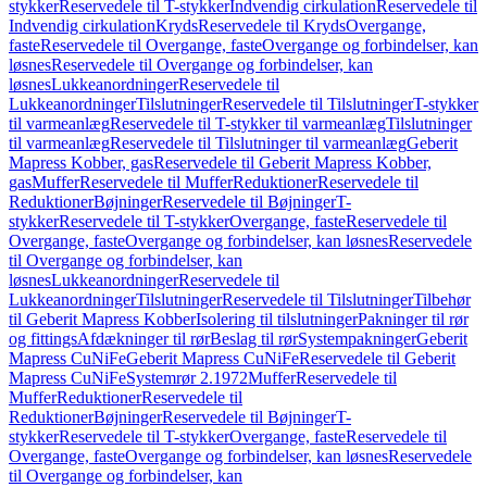
stykker
Reservedele til T-stykker
Indvendig cirkulation
Reservedele til
Indvendig cirkulation
Kryds
Reservedele til Kryds
Overgange,
faste
Reservedele til Overgange, faste
Overgange og forbindelser, kan
løsnes
Reservedele til Overgange og forbindelser, kan
løsnes
Lukkeanordninger
Reservedele til
Lukkeanordninger
Tilslutninger
Reservedele til Tilslutninger
T-stykker
til varmeanlæg
Reservedele til T-stykker til varmeanlæg
Tilslutninger
til varmeanlæg
Reservedele til Tilslutninger til varmeanlæg
Geberit
Mapress Kobber, gas
Reservedele til Geberit Mapress Kobber,
gas
Muffer
Reservedele til Muffer
Reduktioner
Reservedele til
Reduktioner
Bøjninger
Reservedele til Bøjninger
T-
stykker
Reservedele til T-stykker
Overgange, faste
Reservedele til
Overgange, faste
Overgange og forbindelser, kan løsnes
Reservedele
til Overgange og forbindelser, kan
løsnes
Lukkeanordninger
Reservedele til
Lukkeanordninger
Tilslutninger
Reservedele til Tilslutninger
Tilbehør
til Geberit Mapress Kobber
Isolering til tilslutninger
Pakninger til rør
og fittings
Afdækninger til rør
Beslag til rør
Systempakninger
Geberit
Mapress CuNiFe
Geberit Mapress CuNiFe
Reservedele til Geberit
Mapress CuNiFe
Systemrør 2.1972
Muffer
Reservedele til
Muffer
Reduktioner
Reservedele til
Reduktioner
Bøjninger
Reservedele til Bøjninger
T-
stykker
Reservedele til T-stykker
Overgange, faste
Reservedele til
Overgange, faste
Overgange og forbindelser, kan løsnes
Reservedele
til Overgange og forbindelser, kan