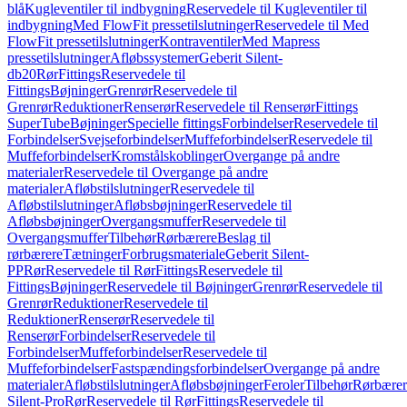
blå
Kugleventiler til indbygning
Reservedele til Kugleventiler til
indbygning
Med FlowFit pressetilslutninger
Reservedele til Med
FlowFit pressetilslutninger
Kontraventiler
Med Mapress
pressetilslutninger
Afløbssystemer
Geberit Silent-
db20
Rør
Fittings
Reservedele til
Fittings
Bøjninger
Grenrør
Reservedele til
Grenrør
Reduktioner
Renserør
Reservedele til Renserør
Fittings
SuperTube
Bøjninger
Specielle fittings
Forbindelser
Reservedele til
Forbindelser
Svejseforbindelser
Muffeforbindelser
Reservedele til
Muffeforbindelser
Kromstålskoblinger
Overgange på andre
materialer
Reservedele til Overgange på andre
materialer
Afløbstilslutninger
Reservedele til
Afløbstilslutninger
Afløbsbøjninger
Reservedele til
Afløbsbøjninger
Overgangsmuffer
Reservedele til
Overgangsmuffer
Tilbehør
Rørbærere
Beslag til
rørbærere
Tætninger
Forbrugsmateriale
Geberit Silent-
PP
Rør
Reservedele til Rør
Fittings
Reservedele til
Fittings
Bøjninger
Reservedele til Bøjninger
Grenrør
Reservedele til
Grenrør
Reduktioner
Reservedele til
Reduktioner
Renserør
Reservedele til
Renserør
Forbindelser
Reservedele til
Forbindelser
Muffeforbindelser
Reservedele til
Muffeforbindelser
Fastspændingsforbindelser
Overgange på andre
materialer
Afløbstilslutninger
Afløbsbøjninger
Feroler
Tilbehør
Rørbærer
Silent-Pro
Rør
Reservedele til Rør
Fittings
Reservedele til