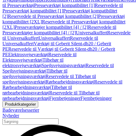
til Presseværktøj
Presseværktøj kompatibilitet [1]
Reservedele til
Presseværktøj kompatibilitet [1]
Presseværktøj kompatibilitet
[2]
Reservedele til Presseværktøj kompatibilitet [2]
Presseværktøj
kompatibilitet [2XL]
Reservedele til Presseværktøj kompatibilitet
[2XL]
Presseværktøjer kompatibilitet [4] / [2]
Reservedele til
Presseværktøjer kompatibilitet [4] / [2]
Universalkuffert
Reservedele
til Universalkuffert
Universalkuffert
Reservedele til
Universalkuffert
Værktøj til Geberit Silent-db20 / Geberit
PE
Reservedele til Værktøj til Geberit Silent-db20 / Geberit
PE
Elektrosvejseværktøj
Reservedele til
Elektrosvejseværktøj
Tilbehør til
elektrosvejseværktøj
Spejlsvejsningsværktøj
Reservedele til
Spejlsvejsningsværktøj
Tilbehør til
spejlsvejsningsværktøj
Reservedele til Tilbehør til
spejlsvejsningsværktøj
Rørbearbejdningsværktøj
Reservedele til
Rørbearbejdningsværktøj
Tilbehør til
rørbearbejdningsværktøj
Reservedele til Tilbehør til
rørbearbejdningsværktøj
Fjernbetjeninger
Fjernbetjeninger
Produktkategorier
Badeværelsesserier
Nyheder