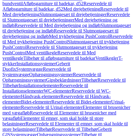
bundventil
Afløbsgarniture til badekar, d52
Reservedele til
Afløbsgarniture til badekar, d52
Med drejebetjening
Reservedele til
Med drejebetjening
Slutmontagesæt til drejebetjeninger
Reservedele
til Slutmontagesæt til drejebetjeninger
Med drejebetjening og
indløb
Reservedele til Med drejebetjening og indløb
Slutmontagesæt
til drejebetjening og indløb
Reservedele til Slutmontagesæt til
drejebetjening og indløb
Med trykbetjening PushControl
Reservedele
til Med trykbetjening PushControl
Slutmontagesæt til trykbetjening
PushControl
Reservedele til Slutmontagesæt til trykbetjening
PushControl
Med ventilkegle
Reservedele til Med
ventilkegle
Tilbehør til afløbsgarniture til badekar
Ventilkegler
T-
stykker
Installationssystemer
Geberit
Duofix
Systemvægge
Reservedele til
Systemvægge
Ophængningssystemer
Reservedele til
Ophængningssystemer
Gipsbeklædninger
Tilbehør
Reservedele til
Tilbehør
Installationselementer
Reservedele til
Installationselementer
WC-elementer
Reservedele til WC-
elementer
Håndvask-elementer
Reservedele til Håndvask-
elementer
Bidet-elementer
Reservedele til Bidet-elementer
Urinal-
elementer
Reservedele til Urinal-elementer
Elementer til brusenicher
med vægafløb
Reservedele til Elementer til brusenicher med
vægafløb
Elementer til emner, som skal holde til store
belastninger
Reservedele til Elementer til emner, som skal holde til
store belastninger
Tilbehør
Reservedele til Tilbehør
Geberit
GIS
Systemvægge
Ophængningssystemer
Tilbehør til