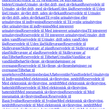
bideter
Urinaler
Urinaler, skyllet drift, med skyllekant
Reservedele til
Urinaler, skyllet drift, med skyllekant
Uden låg
Reservedele til Uden
låg
Urinaler, skyllet drift, uden skyllekant
Reservedele til Urinaler,
skyllet drift, uden skyllekant
Til synlig urinalstyring eller
urinalstyring til indbygning
Reservedele til Til synlig urinalstyring
eller urinalstyring til indbygning
Med integreret
urinalstyring
Reservedele til Med integreret urinalstyring
Til integreret
urinalstyring
Reservedele til Til integreret urinalstyring
Urinaler, drift
uden vand
Reservedele til Urinaler, drift uden vand
Uden
låg
Reservedele til Uden låg
Skillevægge
Reservedele til
Skillevægge
Skillevægge af plast
Reservedele til Skillevægge af
plast
Skillevægge af glas
Reservedele til Skillevægge af
glas
Tilbehør
Reservedele til Tilbehør
Urinallåg
Vandlåse og
vandlåstilbehør
Skyllerør, skyllerørsbøjninger og
overgange
Reservedele til Skyllerør, skyllerørsbøjninger og
overgange
Tilbehør til
sprøjtehoved
Monteringsbeslag
Afløbsventiler
Vandfordeler
Urinalstyri
til Indbygning
Med elektronisk skyllestyring, netdrift
Reservedele til
Med elektronisk skyllestyring, netdrift
Med elektronisk skyllestyring,
batteridrift
Reservedele til Med elektronisk skyllestyring,
batteridrift
Med pneumatisk skyllestyring
Reservedele til Med
pneumatisk skyllestyring
Basic
Reservedele til
Basic
Synlige
Reservedele til Synlige
Med elektronisk skyllestyring,
netdrift
Reservedele til Med elektronisk skyllestyring, netdrift
Med