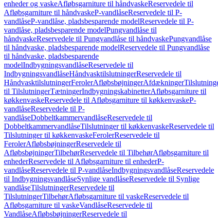
enheder og vaske
Afløbsgarniture til håndvaske
Reservedele til
Afløbsgarniture til håndvaske
P-vandlåse
Reservedele til P-
vandlåse
P-vandlåse, pladsbesparende model
Reservedele til P-
vandlåse, pladsbesparende model
Pungvandlåse til
håndvaske
Reservedele til Pungvandlåse til håndvaske
Pungvandlåse
til håndvaske, pladsbesparende model
Reservedele til Pungvandlåse
til håndvaske, pladsbesparende
model
Indbygningsvandlåse
Reservedele til
Indbygningsvandlåse
Håndvasktilslutninger
Reservedele til
Håndvasktilslutninger
Feroler
Afløbsbøjninger
Afdækninger
Tilslutning
til Tilslutninger
Tætninger
Indbygningskabinetter
Afløbsgarniture til
køkkenvaske
Reservedele til Afløbsgarniture til køkkenvaske
P-
vandlåse
Reservedele til P-
vandlåse
Dobbeltkammervandlåse
Reservedele til
Dobbeltkammervandlåse
Tilslutninger til køkkenvaske
Reservedele til
Tilslutninger til køkkenvaske
Feroler
Reservedele til
Feroler
Afløbsbøjninger
Reservedele til
Afløbsbøjninger
Tilbehør
Reservedele til Tilbehør
Afløbsgarniture til
enheder
Reservedele til Afløbsgarniture til enheder
P-
vandlåse
Reservedele til P-vandlåse
Indbygningsvandlåse
Reservedele
til Indbygningsvandlåse
Synlige vandlåse
Reservedele til Synlige
vandlåse
Tilslutninger
Reservedele til
Tilslutninger
Tilbehør
Afløbsgarniture til vaske
Reservedele til
Afløbsgarniture til vaske
Vandlåse
Reservedele til
Vandlåse
Afløbsbøjninger
Reservedele til