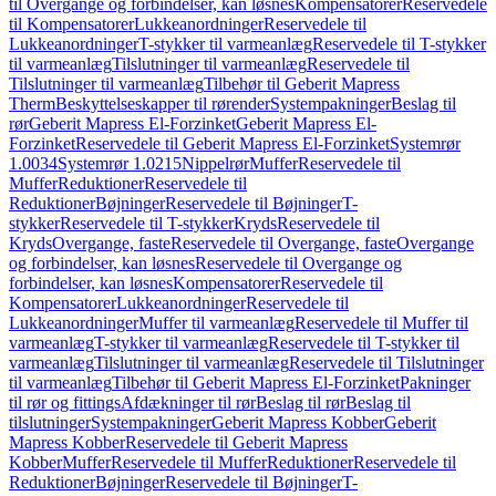
til Overgange og forbindelser, kan løsnes
Kompensatorer
Reservedele
til Kompensatorer
Lukkeanordninger
Reservedele til
Lukkeanordninger
T-stykker til varmeanlæg
Reservedele til T-stykker
til varmeanlæg
Tilslutninger til varmeanlæg
Reservedele til
Tilslutninger til varmeanlæg
Tilbehør til Geberit Mapress
Therm
Beskyttelseskapper til rørender
Systempakninger
Beslag til
rør
Geberit Mapress El-Forzinket
Geberit Mapress El-
Forzinket
Reservedele til Geberit Mapress El-Forzinket
Systemrør
1.0034
Systemrør 1.0215
Nippelrør
Muffer
Reservedele til
Muffer
Reduktioner
Reservedele til
Reduktioner
Bøjninger
Reservedele til Bøjninger
T-
stykker
Reservedele til T-stykker
Kryds
Reservedele til
Kryds
Overgange, faste
Reservedele til Overgange, faste
Overgange
og forbindelser, kan løsnes
Reservedele til Overgange og
forbindelser, kan løsnes
Kompensatorer
Reservedele til
Kompensatorer
Lukkeanordninger
Reservedele til
Lukkeanordninger
Muffer til varmeanlæg
Reservedele til Muffer til
varmeanlæg
T-stykker til varmeanlæg
Reservedele til T-stykker til
varmeanlæg
Tilslutninger til varmeanlæg
Reservedele til Tilslutninger
til varmeanlæg
Tilbehør til Geberit Mapress El-Forzinket
Pakninger
til rør og fittings
Afdækninger til rør
Beslag til rør
Beslag til
tilslutninger
Systempakninger
Geberit Mapress Kobber
Geberit
Mapress Kobber
Reservedele til Geberit Mapress
Kobber
Muffer
Reservedele til Muffer
Reduktioner
Reservedele til
Reduktioner
Bøjninger
Reservedele til Bøjninger
T-