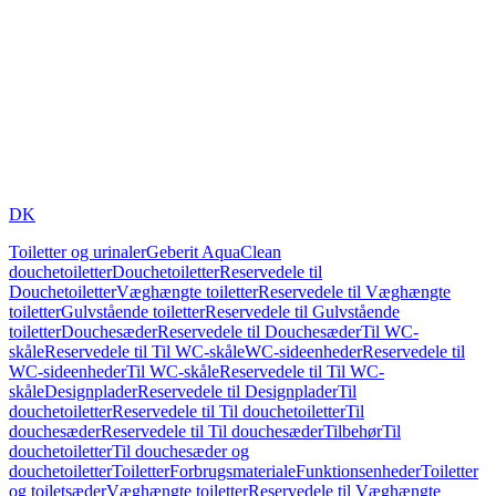
DK
Toiletter og urinaler
Geberit AquaClean
douchetoiletter
Douchetoiletter
Reservedele til
Douchetoiletter
Væghængte toiletter
Reservedele til Væghængte
toiletter
Gulvstående toiletter
Reservedele til Gulvstående
toiletter
Douchesæder
Reservedele til Douchesæder
Til WC-
skåle
Reservedele til Til WC-skåle
WC-sideenheder
Reservedele til
WC-sideenheder
Til WC-skåle
Reservedele til Til WC-
skåle
Designplader
Reservedele til Designplader
Til
douchetoiletter
Reservedele til Til douchetoiletter
Til
douchesæder
Reservedele til Til douchesæder
Tilbehør
Til
douchetoiletter
Til douchesæder og
douchetoiletter
Toiletter
Forbrugsmateriale
Funktionsenheder
Toiletter
og toiletsæder
Væghængte toiletter
Reservedele til Væghængte