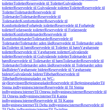
toiletter
Toiletter
Reservedele til Toiletter
Gulvstående
toiletter
Reservedele til Gulvstående toiletter
Toiletter
Reservedele til
Toiletter
Toiletsæder
Reservedele til
Toiletsæder
Toiletsæder
Reservedele til
Toiletsæder
Komforttoiletter
Reservedele til
Komforttoiletter
Forhøjede toiletter
Reservedele til Forhøjede
toiletter
Forlængede toiletter
Reservedele til Forlængede
toiletter
Komforttoiletsæder
Reservedele til
Komforttoiletsæder
Toiletsæder
Reservedele til
Toiletsæder
Toiletsæder uden låg
Reservedele til Toiletsæder uden
låg
Toiletter til børn
Reservedele til Toiletter til børn
Væghængte
toiletter
Reservedele til Væghængte toiletter
Gulvstående
toiletter
Reservedele til Gulvstående toiletter
Toiletsæder til
børn
Reservedele til Toiletsæder til børn
Toiletsæder
Reservedele til
Toiletsæder
Toiletsæder uden låg
Reservedele til Toiletsæder uden
låg
Bideter
Væghængte bideter
Reservedele til Væghængte
bideter
Gulvstående bideter
Tilbehør
Reservedele til
Tilbehør
Betjeningsplader og WC-
skyllestyringer
Betjeningsplader
Reservedele til Betjeningsplader
Til
Sigma indbygningscisterner
Reservedele til Til Sigma
indbygningscisterner
Til Omega indbygningscisterner
Reservedele til
Til Omega indbygningscisterner
Til Kappa
indbygningscisterner
Reservedele til Til Kappa
indbygningscisterner
Til Delta indbygningscisterner
Reservedele til
Til Delta indbygningscisterner
Til Twinline