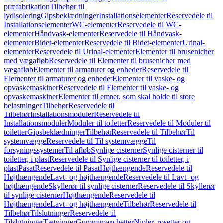
præfabrikation
Tilbehør til
lydisolering
Gipsbeklædninger
Installationselementer
Reservedele til
Installationselementer
WC-elementer
Reservedele til WC-
elementer
Håndvask-elementer
Reservedele til Håndvask-
elementer
Bidet-elementer
Reservedele til Bidet-elementer
Urinal-
elementer
Reservedele til Urinal-elementer
Elementer til brusenicher
med vægafløb
Reservedele til Elementer til brusenicher med
vægafløb
Elementer til armaturer og enheder
Reservedele til
Elementer til armaturer og enheder
Elementer til vaske- og
opvaskemaskiner
Reservedele til Elementer til vaske- og
opvaskemaskiner
Elementer til emner, som skal holde til store
belastninger
Tilbehør
Reservedele til
Tilbehør
Installationsmoduler
Reservedele til
Installationsmoduler
Moduler til toiletter
Reservedele til Moduler til
toiletter
Gipsbeklædninger
Tilbehør
Reservedele til Tilbehør
Til
systemvægge
Reservedele til Til systemvægge
Til
forsyningssystemer
Til afløb
Synlige cisterner
Synlige cisterner til
toiletter, i plast
Reservedele til Synlige cisterner til toiletter, i
plast
Påsat
Reservedele til Påsat
Højthængende
Reservedele til
Højthængende
Lavt- og højthængende
Reservedele til Lavt- og
højthængende
Skyllerør til synlige cisterner
Reservedele til Skyllerør
til synlige cisterner
Højthængende
Reservedele til
Højthængende
Lavt- og højthængende
Tilbehør
Reservedele til
Tilbehør
Tilslutninger
Reservedele til
Tilslutninger
Tætninger
Gummimanchetter
Nipler, rosetter og