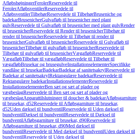
Afløbsbøjninger
Feroler
Reservedele til
Feroler
Afløbsventiler
Reservedele til
Afløbsventiler
Tilbehør
Reservedele til Tilbehør
Bruseniche og
badekar
Brusenicher
Gulvafløb til brusenicher med plant
gulv
Reservedele til Gulvafløb til brusenicher med plant gulv
Render
til brusenicher
Reservedele til Render til brusenicher
Tilbehør til
render til brusenicher
Reservedele til Tilbehør til render til
brusenicher
Gulvafløb til brusenicher
Reservedele til Gulvafløb til
brusenicher
Tilbehør til gulvafløb til brusenicher
Reservedele til
Tilbehør til gulvafløb til brusenicher
Vægafløb
Reservedele til
Vægafløb
Tilbehør til vægafløb
Reservedele til Tilbehør til
vægafløb
Brusekar og brusegulve
Installationselementer
Specifikke
vandlåse til brusekar
Badekar
Badekar af sanitetsakryl
Reservedele til
Badekar af sanitetsakryl
Rektangulære badekar
Reservedele til
Rektangulære badekar
Installationselementer
Reservedele til
Installationselementer
Ben sæt og sæt af plader og
vægbeslag
Reservedele til Ben sæt og sæt af plader og
vægbeslag
Apparattilslutninger til doucher & badekar
Afløbsgarniture
til brusekar, d52
Reservedele til Afløbsgarniture til brusekar,
d52
Uden dæksel til bundventil
Reservedele til Uden dæksel til
bundventil
Dæksel til bundventil
Reservedele til Dæksel til
bundventil
Afløbsgarniture til brusekar, d90
Reservedele til
Afløbsgarniture til brusekar, d90
Med dæksel til
bundventil
Reservedele til Med dæksel til bundventil
Uden dæksel til
bundventil
Reservedele til Uden dæksel til