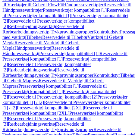
til Værktøjer til Geberit FlowFit
Håndpresseværktøjer
Reservedele til
Håndpresseværktøjer
Presseværktøjer kompatibilitet [1]
Reservedele
til Presseværktøjer kompatibilitet [1]
Presseværktøjer kompatibilitet
[2]
Reservedele til Presseværktøjer kompatibilitet
[2]
Rørbearbejdningsværktøj
Reservedele til
Rørbearbejdningsværktøj
Trykprøvningspropper
Kontroludstyr
Pressea
med værktøj
Tilbehør
Reservedele til Tilbehør
Værktøj til Geberit
Mepla
Reservedele til Værktøj til Geberit
Mepla
Håndpresseværktøj
Reservedele til
Håndpresseværktøj
Presseværktøj kompatibilitet [1]
Reservedele til
Presseværktøj kompatibilitet [1]
Presseværktøj kompatibilitet
[2]
Reservedele til Presseværktøj kompatibilitet
[2]
Rørbearbejdningsværktøj
Reservedele til
Rørbearbejdningsværktøj
Trykprøvningspropper
Kontroludstyr
Tilbehø
til Geberit Mapress
Reservedele til Værktøj til Geberit
Mapress
Presseværktøj kompatibilitet [1]
Reservedele til
Presseværktøj kompatibilitet [1]
Presseværktøj kompatibilitet
[2]
Reservedele til Presseværktøj kompatibilitet [2]
Presseværktøjer
kompatibilitet [1] / [2]
Reservedele til Presseværktøjer kompatibilitet
[1] / [2]
Presseværktøj kompatibilitet [2XL]
Reservedele til
Presseværktøj kompatibilitet [2XL]
Presseværktøj kompatibilitet
[3]
Reservedele til Presseværktøj kompatibilitet
[3]
Rørbearbejdningsværktøj
Reservedele til
Rørbearbejdningsværktøj
Trykprøvningspropper
Reservedele til
Trykprøvningspropper
Kontroludstyr
Tilbehør
Presseværktøj
Reservede