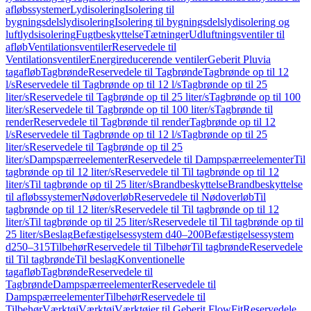
afløbssystemer
Lydisolering
Isolering til
bygningsdelslydisolering
Isolering til bygningsdelslydisolering og
luftlydsisolering
Fugtbeskyttelse
Tætninger
Udluftningsventiler til
afløb
Ventilationsventiler
Reservedele til
Ventilationsventiler
Energireducerende ventiler
Geberit Pluvia
tagafløb
Tagbrønde
Reservedele til Tagbrønde
Tagbrønde op til 12
l/s
Reservedele til Tagbrønde op til 12 l/s
Tagbrønde op til 25
liter/s
Reservedele til Tagbrønde op til 25 liter/s
Tagbrønde op til 100
liter/s
Reservedele til Tagbrønde op til 100 liter/s
Tagbrønde til
render
Reservedele til Tagbrønde til render
Tagbrønde op til 12
l/s
Reservedele til Tagbrønde op til 12 l/s
Tagbrønde op til 25
liter/s
Reservedele til Tagbrønde op til 25
liter/s
Dampspærreelementer
Reservedele til Dampspærreelementer
Til
tagbrønde op til 12 liter/s
Reservedele til Til tagbrønde op til 12
liter/s
Til tagbrønde op til 25 liter/s
Brandbeskyttelse
Brandbeskyttelse
til afløbssystemer
Nødoverløb
Reservedele til Nødoverløb
Til
tagbrønde op til 12 liter/s
Reservedele til Til tagbrønde op til 12
liter/s
Til tagbrønde op til 25 liter/s
Reservedele til Til tagbrønde op til
25 liter/s
Beslag
Befæstigelsessystem d40–200
Befæstigelsessystem
d250–315
Tilbehør
Reservedele til Tilbehør
Til tagbrønde
Reservedele
til Til tagbrønde
Til beslag
Konventionelle
tagafløb
Tagbrønde
Reservedele til
Tagbrønde
Dampspærreelementer
Reservedele til
Dampspærreelementer
Tilbehør
Reservedele til
Tilbehør
Værktøj
Værktøj
Værktøjer til Geberit FlowFit
Reservedele