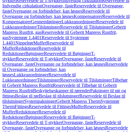
stykker
Reservedele til T-stykker
Indvendig cirkulation
Reservedele til
Indvendig cirkulation
Overgange, faste
Reservedele til Overgange,
faste
Overgange og forbindelser, kan løsnes
Reservedele til
Overgange og forbindelser, kan løsnes
Kompensatorer
Reservedele til
Kompensatorer
Gennemføringer
Lukkeanordninger
Reservedele til
Lukkeanordninger
Tilslutninger
Reservedele til Tilslutninger
Geberit
Mapress Rustfrit, gas
Reservedele til Geberit Mapress Rustfrit,
gas
Systemrør 1.4401
Reservedele til Systemrør
1.4401
Nippelrør
Muffer
Reservedele til
Muffer
Reduktioner
Reservedele til
Reduktioner
Bøjninger
Reservedele til Bøjninger
T-
stykker
Reservedele til T-stykker
Overgange, faste
Reservedele til
Overgange, faste
Overgange og forbindelser, kan løsnes
Reservedele
til Overgange og forbindelser, kan
løsnes
Lukkeanordninger
Reservedele til
Lukkeanordninger
Tilslutninger
Reservedele til Tilslutninger
Tilbehør
til Geberit Mapress Rustfrit
Reservedele til Tilbehør til Geberit
Mapress Rustfrit
Beskyttelseskapper til rørender
Pakninger til rør og
fittings
Beslag til rør
Beslag til tilslutninger
Reservedele til Beslag til
tilslutninger
Systempakninger
Geberit Mapress Therm
Systemrør
Therm
Fittings
Reservedele til Fittings
Muffer
Reservedele til
Muffer
Reduktioner
Reservedele til
Reduktioner
Bøjninger
Reservedele til Bøjninger
T-
stykker
Reservedele til T-stykker
Overgange, faste
Reservedele til
Overgange, faste
Overgange og forbindelser, kan løsnes
Reservedele