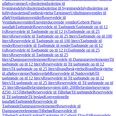
afløbssystemer
Lydisolering
Isolering til
bygningsdelslydisolering
Isolering til bygningsdelslydisolering og
luftlydsisolering
Fugtbeskyttelse
Tætninger
Udluftningsventiler til
afløb
Ventilationsventiler
Reservedele til
Ventilationsventiler
Energireducerende ventiler
Geberit Pluvia
tagafløb
Tagbrønde
Reservedele til Tagbrønde
Tagbrønde op til 12
l/s
Reservedele til Tagbrønde op til 12 l/s
Tagbrønde op til 25
liter/s
Reservedele til Tagbrønde op til 25 liter/s
Tagbrønde op til 100
liter/s
Reservedele til Tagbrønde op til 100 liter/s
Tagbrønde til
render
Reservedele til Tagbrønde til render
Tagbrønde op til 12
l/s
Reservedele til Tagbrønde op til 12 l/s
Tagbrønde op til 25
liter/s
Reservedele til Tagbrønde op til 25
liter/s
Dampspærreelementer
Reservedele til Dampspærreelementer
Til
tagbrønde op til 12 liter/s
Reservedele til Til tagbrønde op til 12
liter/s
Til tagbrønde op til 25 liter/s
Brandbeskyttelse
Brandbeskyttelse
til afløbssystemer
Nødoverløb
Reservedele til Nødoverløb
Til
tagbrønde op til 12 liter/s
Reservedele til Til tagbrønde op til 12
liter/s
Til tagbrønde op til 25 liter/s
Reservedele til Til tagbrønde op til
25 liter/s
Beslag
Befæstigelsessystem d40–200
Befæstigelsessystem
d250–315
Tilbehør
Reservedele til Tilbehør
Til tagbrønde
Reservedele
til Til tagbrønde
Til beslag
Konventionelle
tagafløb
Tagbrønde
Reservedele til
Tagbrønde
Dampspærreelementer
Reservedele til
Dampspærreelementer
Tilbehør
Reservedele til
Tilbehør
Værktøj
Værktøj
Værktøjer til Geberit FlowFit
Reservedele