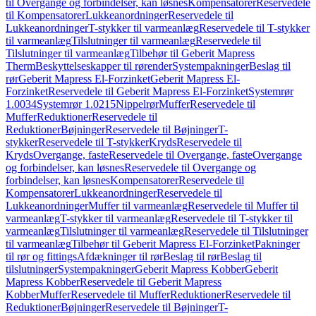
til Overgange og forbindelser, kan løsnes
Kompensatorer
Reservedele
til Kompensatorer
Lukkeanordninger
Reservedele til
Lukkeanordninger
T-stykker til varmeanlæg
Reservedele til T-stykker
til varmeanlæg
Tilslutninger til varmeanlæg
Reservedele til
Tilslutninger til varmeanlæg
Tilbehør til Geberit Mapress
Therm
Beskyttelseskapper til rørender
Systempakninger
Beslag til
rør
Geberit Mapress El-Forzinket
Geberit Mapress El-
Forzinket
Reservedele til Geberit Mapress El-Forzinket
Systemrør
1.0034
Systemrør 1.0215
Nippelrør
Muffer
Reservedele til
Muffer
Reduktioner
Reservedele til
Reduktioner
Bøjninger
Reservedele til Bøjninger
T-
stykker
Reservedele til T-stykker
Kryds
Reservedele til
Kryds
Overgange, faste
Reservedele til Overgange, faste
Overgange
og forbindelser, kan løsnes
Reservedele til Overgange og
forbindelser, kan løsnes
Kompensatorer
Reservedele til
Kompensatorer
Lukkeanordninger
Reservedele til
Lukkeanordninger
Muffer til varmeanlæg
Reservedele til Muffer til
varmeanlæg
T-stykker til varmeanlæg
Reservedele til T-stykker til
varmeanlæg
Tilslutninger til varmeanlæg
Reservedele til Tilslutninger
til varmeanlæg
Tilbehør til Geberit Mapress El-Forzinket
Pakninger
til rør og fittings
Afdækninger til rør
Beslag til rør
Beslag til
tilslutninger
Systempakninger
Geberit Mapress Kobber
Geberit
Mapress Kobber
Reservedele til Geberit Mapress
Kobber
Muffer
Reservedele til Muffer
Reduktioner
Reservedele til
Reduktioner
Bøjninger
Reservedele til Bøjninger
T-