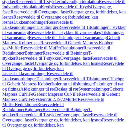
stykker
Reservedele til T-stykker
Indvendig cirkulation
Reservedele til
Indvendig cirkulation
Kryds
Reservedele til Kryds
Overgange,
faste
Reservedele til Overgange, faste
Overgange og forbindelser, kan
løsnes
Reservedele til Overgange og forbindelser, kan
løsnes
Lukkeanordninger
Reservedele til
Lukkeanordninger
Tilslutninger
Reservedele til Tilslutninger
T-stykker
til varmeanlæg
Reservedele til T-stykker til varmeanlæg
Tilslutninger
til varmeanlæg
Reservedele til Tilslutninger til varmeanlæg
Geberit
Mapress Kobber, gas
Reservedele til Geberit Mapress Kobber,
gas
Muffer
Reservedele til Muffer
Reduktioner
Reservedele til
Reduktioner
Bøjninger
Reservedele til Bøjninger
T-
stykker
Reservedele til T-stykker
Overgange, faste
Reservedele til
Overgange, faste
Overgange og forbindelser, kan løsnes
Reservedele
til Overgange og forbindelser, kan
løsnes
Lukkeanordninger
Reservedele til
Lukkeanordninger
Tilslutninger
Reservedele til Tilslutninger
Tilbehør
til Geberit Mapress Kobber
Isolering til tilslutninger
Pakninger til rør
og fittings
Afdækninger til rør
Beslag til rør
Systempakninger
Geberit
Mapress CuNiFe
Geberit Mapress CuNiFe
Reservedele til Geberit
Mapress CuNiFe
Systemrør 2.1972
Muffer
Reservedele til
Muffer
Reduktioner
Reservedele til
Reduktioner
Bøjninger
Reservedele til Bøjninger
T-
stykker
Reservedele til T-stykker
Overgange, faste
Reservedele til
Overgange, faste
Overgange og forbindelser, kan løsnes
Reservedele
til Overgange og forbindelser, kan