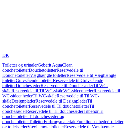
DK
Toiletter og urinaler
Geberit AquaClean
douchetoiletter
Douchetoiletter
Reservedele til
Douchetoiletter
Væghængte toiletter
Reservedele til Væghængte
toiletter
Gulvstående toiletter
Reservedele til Gulvstående
toiletter
Douchesæder
Reservedele til Douchesæder
Til WC-
skåle
Reservedele til Til WC-skåle
WC-sideenheder
Reservedele til
WC-sideenheder
Til WC-skåle
Reservedele til Til WC-
skåle
Designplader
Reservedele til Designplader
Til
douchetoiletter
Reservedele til Til douchetoiletter
Til
douchesæder
Reservedele til Til douchesæder
Tilbehør
Til
douchetoiletter
Til douchesæder og
douchetoiletter
Toiletter
Forbrugsmateriale
Funktionsenheder
Toiletter
og toiletsæder
Væghængte toiletter
Reservedele til Væghængte