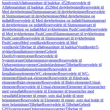
bundventil
Afløbsgarniture til badekar, d52
Reservedele til
Afløbsgarniture til badekar, d52
Med drejebetjening
Reservedele til
Med drejebetjening
Slutmontagesæt til drejebetjeninger
Reservedele
til Slutmontagesæt til drejebetjeninger
Med drejebetjening og
indløb
Reservedele til Med drejebetjening og indløb
Slutmontagesæt
til drejebetjening og indløb
Reservedele til Slutmontagesæt til
drejebetjening og indløb
Med trykbetjening PushControl
Reservedele
til Med trykbetjening PushControl
Slutmontagesæt til trykbetjening
PushControl
Reservedele til Slutmontagesæt til trykbetjening
PushControl
Med ventilkegle
Reservedele til Med
ventilkegle
Tilbehør til afløbsgarniture til badekar
Ventilkegler
T-
stykker
Installationssystemer
Geberit
Duofix
Systemvægge
Reservedele til
Systemvægge
Ophængningssystemer
Reservedele til
Ophængningssystemer
Gipsbeklædninger
Tilbehør
Reservedele til
Tilbehør
Installationselementer
Reservedele til
Installationselementer
WC-elementer
Reservedele til WC-
elementer
Håndvask-elementer
Reservedele til Håndvask-
elementer
Bidet-elementer
Reservedele til Bidet-elementer
Urinal-
elementer
Reservedele til Urinal-elementer
Elementer til brusenicher
med vægafløb
Reservedele til Elementer til brusenicher med
vægafløb
Elementer til emner, som skal holde til store
belastninger
Reservedele til Elementer til emner, som skal holde til
store belastninger
Tilbehør
Reservedele til Tilbehør
Geberit
GIS
Systemvægge
Ophængningssystemer
Tilbehør til