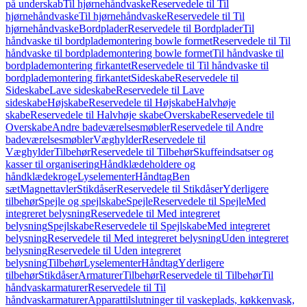
på underskab
Til hjørnehåndvaske
Reservedele til Til
hjørnehåndvaske
Til hjørnehåndvaske
Reservedele til Til
hjørnehåndvaske
Bordplader
Reservedele til Bordplader
Til
håndvaske til bordplademontering bowle formet
Reservedele til Til
håndvaske til bordplademontering bowle formet
Til håndvaske til
bordplademontering firkantet
Reservedele til Til håndvaske til
bordplademontering firkantet
Sideskabe
Reservedele til
Sideskabe
Lave sideskabe
Reservedele til Lave
sideskabe
Højskabe
Reservedele til Højskabe
Halvhøje
skabe
Reservedele til Halvhøje skabe
Overskabe
Reservedele til
Overskabe
Andre badeværelsesmøbler
Reservedele til Andre
badeværelsesmøbler
Væghylder
Reservedele til
Væghylder
Tilbehør
Reservedele til Tilbehør
Skuffeindsatser og
kasser til organisering
Håndklædeholdere og
håndklædekroge
Lyselementer
Håndtag
Ben
sæt
Magnettavler
Stikdåser
Reservedele til Stikdåser
Yderligere
tilbehør
Spejle og spejlskabe
Spejle
Reservedele til Spejle
Med
integreret belysning
Reservedele til Med integreret
belysning
Spejlskabe
Reservedele til Spejlskabe
Med integreret
belysning
Reservedele til Med integreret belysning
Uden integreret
belysning
Reservedele til Uden integreret
belysning
Tilbehør
Lyselementer
Håndtag
Yderligere
tilbehør
Stikdåser
Armaturer
Tilbehør
Reservedele til Tilbehør
Til
håndvaskarmaturer
Reservedele til Til
håndvaskarmaturer
Apparattilslutninger til vaskeplads, køkkenvask,